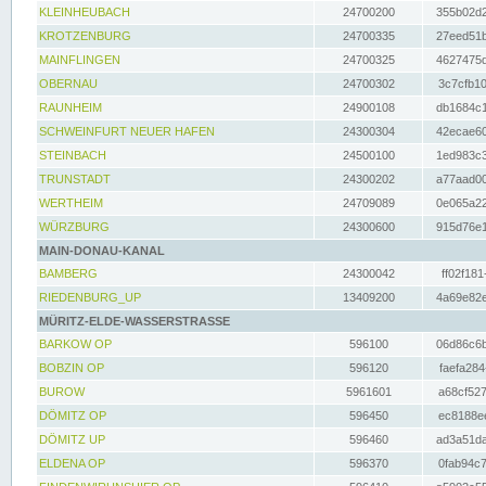
KLEINHEUBACH
24700200
355b02d2
KROTZENBURG
24700335
27eed51b
MAINFLINGEN
24700325
4627475d
OBERNAU
24700302
3c7cfb10
RAUNHEIM
24900108
db1684c1
SCHWEINFURT NEUER HAFEN
24300304
42ecae60
STEINBACH
24500100
1ed983c3
TRUNSTADT
24300202
a77aad00
WERTHEIM
24709089
0e065a22
WÜRZBURG
24300600
915d76e1
MAIN-DONAU-KANAL
BAMBERG
24300042
ff02f181
RIEDENBURG_UP
13409200
4a69e82e
MÜRITZ-ELDE-WASSERSTRASSE
BARKOW OP
596100
06d86c6b
BOBZIN OP
596120
faefa284
BUROW
5961601
a68cf527
DÖMITZ OP
596450
ec8188ee
DÖMITZ UP
596460
ad3a51da
ELDENA OP
596370
0fab94c7