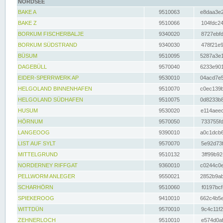
NORDSEE
BAKE A
9510063
e8daa3e2
BAKE Z
9510066
104fdc24
BORKUM FISCHERBALJE
9340020
8727ebfd
BORKUM SÜDSTRAND
9340030
478f21e9
BÜSUM
9510095
5287a3e1
DAGEBÜLL
9570040
6233e901
EIDER-SPERRWERK AP
9530010
04acd7e5
HELGOLAND BINNENHAFEN
9510070
c0ec139b
HELGOLAND SÜDHAFEN
9510075
0d8233b8
HUSUM
9530020
e114aeec
HÖRNUM
9570050
733755fd
LANGEOOG
9390010
a0c1dcb6
LIST AUF SYLT
9570070
5e92d73f
MITTELGRUND
9510132
3ff99b92
NORDERNEY RIFFGAT
9360010
c0244c0e
PELLWORM ANLEGER
9550021
2852b9ab
SCHARHÖRN
9510060
f0197bcf
SPIEKEROOG
9410010
662c4b5e
WITTDÜN
9570010
9c4c11f2
ZEHNERLOCH
9510010
e574d0af