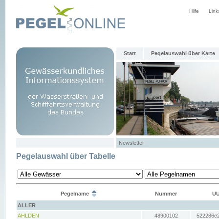
Hilfe
Link
Start
Pegelauswahl über Karte
Newsletter
Pegelauswahl über Tabelle
Pegelname
Nummer
UU
ALLER
AHLDEN
48900102
522286e2