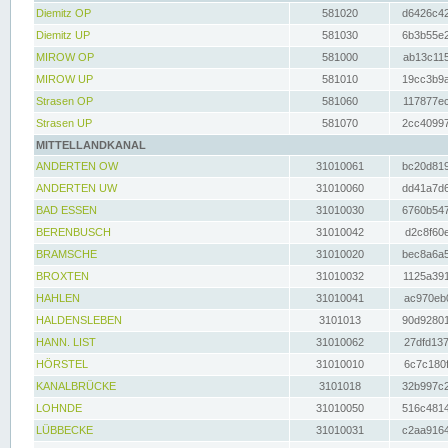
Diemitz OP
581020
d6426c42
Diemitz UP
581030
6b3b55e2
MIROW OP
581000
ab13c115
MIROW UP
581010
19cc3b9a
Strasen OP
581060
117877ec
Strasen UP
581070
2cc40997
MITTELLANDKANAL
ANDERTEN OW
31010061
bc20d819
ANDERTEN UW
31010060
dd41a7d6
BAD ESSEN
31010030
6760b547
BERENBUSCH
31010042
d2c8f60e
BRAMSCHE
31010020
bec8a6a5
BROXTEN
31010032
1125a391
HAHLEN
31010041
ac970eb0
HALDENSLEBEN
3101013
90d92801
HANN. LIST
31010062
27dfd137
HÖRSTEL
31010010
6c7c180f
KANALBRÜCKE
3101018
32b997c2
LOHNDE
31010050
516c4814
LÜBBECKE
31010031
c2aa9164