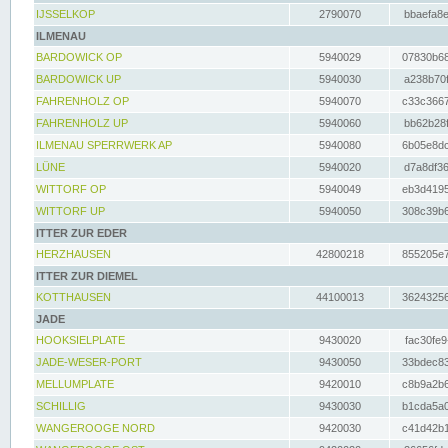
IJSSELKOP
2790070
bbaefa8e
ILMENAU
BARDOWICK OP
5940029
07830b68
BARDOWICK UP
5940030
a238b70f
FAHRENHOLZ OP
5940070
c33c3667
FAHRENHOLZ UP
5940060
bb62b28f
ILMENAU SPERRWERK AP
5940080
6b05e8dc
LÜNE
5940020
d7a8df36
WITTORF OP
5940049
eb3d4195
WITTORF UP
5940050
308c39b6
ITTER ZUR EDER
HERZHAUSEN
42800218
855205e7
ITTER ZUR DIEMEL
KOTTHAUSEN
44100013
36243256
JADE
HOOKSIELPLATE
9430020
fac30fe9
JADE-WESER-PORT
9430050
33bdec83
MELLUMPLATE
9420010
c8b9a2b6
SCHILLIG
9430030
b1cda5a0
WANGEROOGE NORD
9420030
c41d42b1