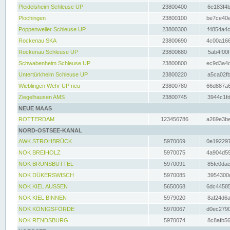
Pleidelsheim Schleuse UP
23800400
6e183f4b
Plochingen
23800100
be7ce40e
Poppenweiler Schleuse UP
23800300
f4854a4c
Rockenau SKA
23800690
4c00a166
Rockenau Schleuse UP
23800680
5ab4f00f
Schwabenheim Schleuse UP
23800800
ec9d3a4d
Untertürkheim Schleuse UP
23800220
a5ca02fb
Wieblingen Wehr UP neu
23800780
66d887a6
Ziegelhausen AMS
23800745
3944c1fd
NEUE MAAS
ROTTERDAM
123456786
a269e3be
NORD-OSTSEE-KANAL
AWK STROHBRÜCK
5970069
0e192297
NOK BREIHOLZ
5970075
4a904d59
NOK BRUNSBÜTTEL
5970091
85fc0dac
NOK DÜKERSWISCH
5970085
3954300d
NOK KIEL AUSSEN
5650068
6dc44585
NOK KIEL BINNEN
5979020
8af24d6a
NOK KÖNIGSFÖRDE
5970067
d0ec2790
NOK RENDSBURG
5970074
8c8afb56