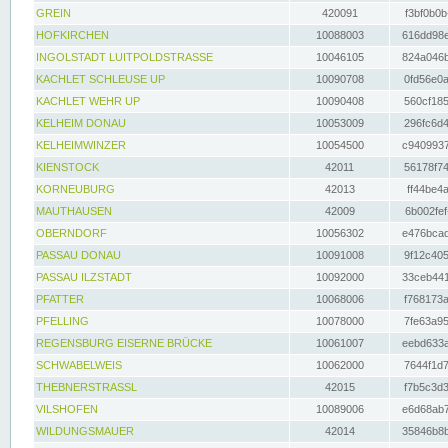
GREIN
420091
f3bf0b0b
HOFKIRCHEN
10088003
616dd98e
INGOLSTADT LUITPOLDSTRASSE
10046105
824a046b
KACHLET SCHLEUSE UP
10090708
0fd56e0a
KACHLET WEHR UP
10090408
560cf185
KELHEIM DONAU
10053009
296fc6d4
KELHEIMWINZER
10054500
c9409937
KIENSTOCK
42011
56178f74
KORNEUBURG
42013
ff44be4a
MAUTHAUSEN
42009
6b002fef
OBERNDORF
10056302
e476bcad
PASSAU DONAU
10091008
9f12c405
PASSAU ILZSTADT
10092000
33ceb441
PFATTER
10068006
f768173a
PFELLING
10078000
7fe63a95
REGENSBURG EISERNE BRÜCKE
10061007
eebd633a
SCHWABELWEIS
10062000
7644f1d7
THEBNERSTRASSL
42015
f7b5c3d3
VILSHOFEN
10089006
e6d68ab7
WILDUNGSMAUER
42014
35846b8b