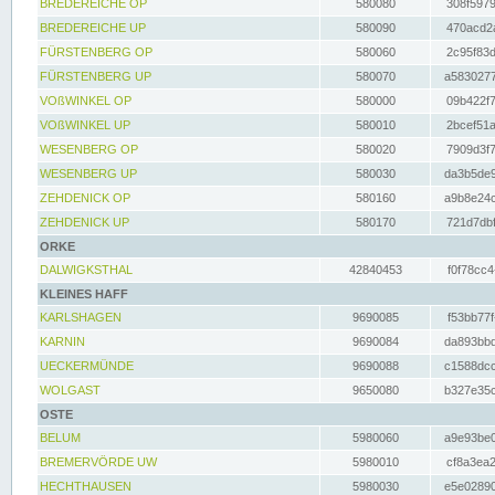
BREDEREICHE OP
580080
308f5979
BREDEREICHE UP
580090
470acd2a
FÜRSTENBERG OP
580060
2c95f83d
FÜRSTENBERG UP
580070
a5830277
VOßWINKEL OP
580000
09b422f7
VOßWINKEL UP
580010
2bcef51a
WESENBERG OP
580020
7909d3f7
WESENBERG UP
580030
da3b5de9
ZEHDENICK OP
580160
a9b8e24c
ZEHDENICK UP
580170
721d7dbf
ORKE
DALWIGKSTHAL
42840453
f0f78cc4
KLEINES HAFF
KARLSHAGEN
9690085
f53bb77f
KARNIN
9690084
da893bbd
UECKERMÜNDE
9690088
c1588dcc
WOLGAST
9650080
b327e35c
OSTE
BELUM
5980060
a9e93be0
BREMERVÖRDE UW
5980010
cf8a3ea2
HECHTHAUSEN
5980030
e5e02890