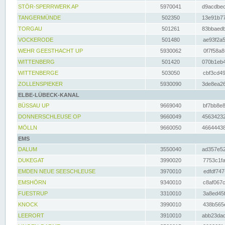
STÖR-SPERRWERK AP
5970041
d9acdbec
TANGERMÜNDE
502350
13e91b77
TORGAU
501261
83bbaedb
VOCKERODE
501480
ae93f2a5
WEHR GEESTHACHT UP
5930062
0f7f58a8
WITTENBERG
501420
070b1eb4
WITTENBERGE
503050
cbf3cd49
ZOLLENSPIEKER
5930090
3de8ea26
ELBE-LÜBECK-KANAL
BÜSSAU UP
9669040
bf7bb8e8
DONNERSCHLEUSE OP
9660049
45634232
MÖLLN
9660050
46644438
EMS
DALUM
3550040
ad357e52
DUKEGAT
3990020
7753c1fa
EMDEN NEUE SEESCHLEUSE
3970010
edfdf747
EMSHÖRN
9340010
c8af067c
FUESTRUP
3310010
3a8ed45f
KNOCK
3990010
438b565e
LEERORT
3910010
abb23dad