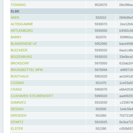
TÖNNING
9520070
00e386ac
ELBE
AKEN
502010
094b96e5
ALTENGAMME
5930070
2ee12b9a
ARTLENBURG
5930050
b3492c68
BARBY
502070
939f82ec
BLANKENESE UF
5952065
bacb459b
BLECKEDE
5930020
6aa1cd8e
BOIZENBURG
5930033
33e0bce0
BROKDORF
5970050
610ab204
BRUNSBÜTTEL MPM
5970094
d4f5f719
BUNTHAUS
5952020
ae1b91d0
COSWIG
501470
1ce53a59
CRANZ
5950070
e6b42536
CUXHAVEN STEUBENHÖFT
5990020
aad49293
DAMNATZ
5910030
c233674f
DESSAU
502000
1edc5fa4
DRESDEN
501060
70272185
DÖMITZ
5910025
6e3ea719
ELSTER
501390
c093b557