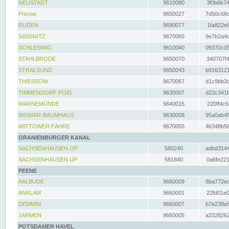
NEUSTADT
9610080
3f0b6b74
Prerow
9650027
7d50c68c
RUDEN
9690077
1fa822e6
SASSNITZ
9670065
9e7b2a4d
SCHLESWIG
9610040
09370c05
STAHLBRODE
9650070
340707f4
STRALSUND
9650043
b9163121
THIESSOW
9670067
d1c9bb3c
TIMMENDORF POEL
9630007
d22c341b
WARNEMÜNDE
9640015
220ff4c6
WISMAR-BAUMHAUS
9630008
95a0ab45
WITTOWER FÄHRE
9670055
4b348b56
ORANIENBURGER KANAL
SACHSENHAUSEN OP
580240
adbd3144
SACHSENHAUSEN UP
581840
0a6fe221
PEENE
AALBUDE
9660009
8ba772ed
ANKLAM
9660001
22fd01e0
DEMMIN
9660007
b7e238e8
JARMEN
9660005
a3328262
POTSDAMER HAVEL