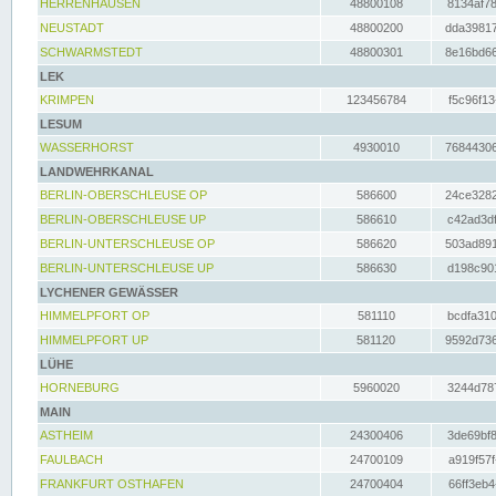
HERRENHAUSEN
48800108
8134af78
NEUSTADT
48800200
dda39817
SCHWARMSTEDT
48800301
8e16bd66
LEK
KRIMPEN
123456784
f5c96f13
LESUM
WASSERHORST
4930010
76844306
LANDWEHRKANAL
BERLIN-OBERSCHLEUSE OP
586600
24ce3282
BERLIN-OBERSCHLEUSE UP
586610
c42ad3df
BERLIN-UNTERSCHLEUSE OP
586620
503ad891
BERLIN-UNTERSCHLEUSE UP
586630
d198c901
LYCHENER GEWÄSSER
HIMMELPFORT OP
581110
bcdfa310
HIMMELPFORT UP
581120
9592d736
LÜHE
HORNEBURG
5960020
3244d787
MAIN
ASTHEIM
24300406
3de69bf8
FAULBACH
24700109
a919f57f
FRANKFURT OSTHAFEN
24700404
66ff3eb4