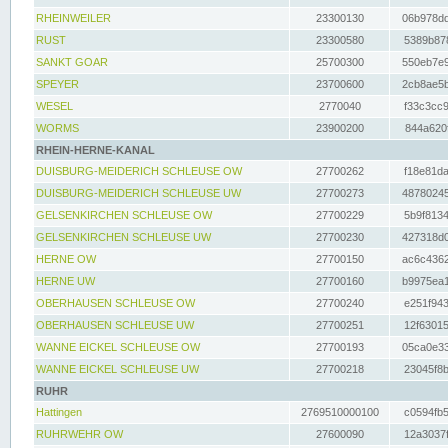
RHEINWEILER
23300130
06b978dd
RUST
23300580
5389b878
SANKT GOAR
25700300
550eb7e9
SPEYER
23700600
2cb8ae5b
WESEL
2770040
f33c3cc9
WORMS
23900200
844a620f
RHEIN-HERNE-KANAL
DUISBURG-MEIDERICH SCHLEUSE OW
27700262
f18e81da
DUISBURG-MEIDERICH SCHLEUSE UW
27700273
48780245
GELSENKIRCHEN SCHLEUSE OW
27700229
5b9f8134
GELSENKIRCHEN SCHLEUSE UW
27700230
427318d0
HERNE OW
27700150
ac6c4362
HERNE UW
27700160
b9975ea1
OBERHAUSEN SCHLEUSE OW
27700240
e251f943
OBERHAUSEN SCHLEUSE UW
27700251
12f63015
WANNE EICKEL SCHLEUSE OW
27700193
05ca0e33
WANNE EICKEL SCHLEUSE UW
27700218
23045f8b
RUHR
Hattingen
2769510000100
c0594fb5
RUHRWEHR OW
27600090
12a3037f