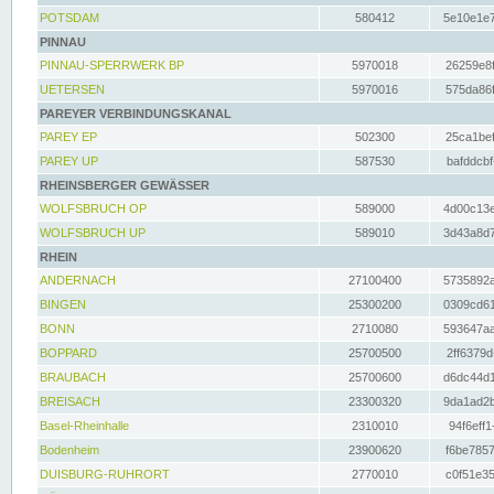
POTSDAM
580412
5e10e1e7
PINNAU
PINNAU-SPERRWERK BP
5970018
26259e8f
UETERSEN
5970016
575da86f
PAREYER VERBINDUNGSKANAL
PAREY EP
502300
25ca1bef
PAREY UP
587530
bafddcbf
RHEINSBERGER GEWÄSSER
WOLFSBRUCH OP
589000
4d00c13e
WOLFSBRUCH UP
589010
3d43a8d7
RHEIN
ANDERNACH
27100400
5735892a
BINGEN
25300200
0309cd61
BONN
2710080
593647aa
BOPPARD
25700500
2ff6379d
BRAUBACH
25700600
d6dc44d1
BREISACH
23300320
9da1ad2b
Basel-Rheinhalle
2310010
94f6eff1
Bodenheim
23900620
f6be7857
DUISBURG-RUHRORT
2770010
c0f51e35