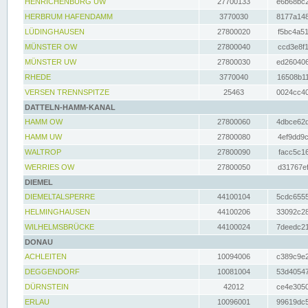
HENRICHENBURG UW
27700133
e6b68bc2
HERBRUM HAFENDAMM
3770030
8177a148
LÜDINGHAUSEN
27800020
f5bc4a51
MÜNSTER OW
27800040
ccd3e8f1
MÜNSTER UW
27800030
ed260406
RHEDE
3770040
16508b11
VERSEN TRENNSPITZE
25463
0024cc40
DATTELN-HAMM-KANAL
HAMM OW
27800060
4dbce62d
HAMM UW
27800080
4ef9dd9c
WALTROP
27800090
facc5c16
WERRIES OW
27800050
d31767ef
DIEMEL
DIEMELTALSPERRE
44100104
5cdc6555
HELMINGHAUSEN
44100206
33092c28
WILHELMSBRÜCKE
44100024
7deedc21
DONAU
ACHLEITEN
10094006
c389c9e2
DEGGENDORF
10081004
53d40547
DÜRNSTEIN
42012
ce4e3050
ERLAU
10096001
99619dc5