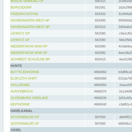
BERLIN-SPANDAU UP
580310
2c68509c
BORGSDORF
581591
1b2e2996
FRIEDRICHSTHAL
603420
314945d6
HOHENSAATEN WEST AP
603400
99309d3e
HOHENSAATEN WEST BP
603310
3404a6e5
LEHNITZ OP
581580
c8a1cf0a
LEHNITZ UP
581590
5bb1f56d
NIEDERFINOW SHW OP
692080
414dd4ee
NIEDERFINOW SHW UP
692090
4eec6b25
SCHWEDT SCHLEUSE BP
603410
4ee515f9
HUNTE
BUTTELERHÖRNE
4960060
b3d88ca6
ELSFLETH OHRT
4960080
531da758
HOLLERSIEL
4960050
2eacef2f
HUNTEBRÜCK
4960070
2e1d458b
OLDENBURG-DRIELAKE
4960030
1b51e55e
REITHÖRNE
4960040
c9df61c4
HAVELKANAL
SCHÖNWALDE OP
587050
d8ef9f21
SCHÖNWALDE UP
587060
b6650b13
IJSSEL