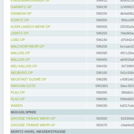
FINDENWIRUNSHIER OP
596410
a5902c55
GARWITZ UP
596230
12499527
GRABOW OP
596330
db4a69b2
GÜRITZ OP
596350
956ce5ff
KLEIN LAASCH WEHR OP
596300
25530a3e
LEWITZ OP
596250
7bbd90ad
LÜBZ OP
596140
d75442cf
MALCHOW WEHR OP
596200
bccaacb3
MALLISS OP
596390
497c29ee
MALLISS UP
596400
a64918a6
NEU KALLISS OP
596430
30739ff3
NEUBURG OP
596160
541c508a
NEUSTADT GLEWE OP
596280
c4381eb3
PARCHIM GÜTE
5961801
3dec3921
PLAU OP
596080
3ffddb2c
PLAU UP
596090
506e6b03
WAREN
596030
bd317edd
MÜGGELSPREE
GROSSE TRÄNKE WEHR OP
582660
81630fdd
GROSSE TRÄNKE WEHR UP
582670
cfad4ee5
MÜRITZ-HAVEL-WASSERSTRASSE