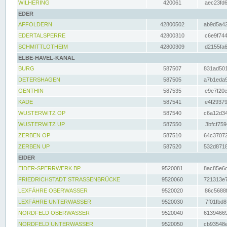
WILHERING
420061
aec23fd6
EDER
AFFOLDERN
42800502
ab9d5a42
EDERTALSPERRE
42800310
c6e9f744
SCHMITTLOTHEIM
42800309
d2155fa6
ELBE-HAVEL-KANAL
BURG
587507
831ad501
DETERSHAGEN
587505
a7b1eda9
GENTHIN
587535
e9e7f20c
KADE
587541
e4f29379
WUSTERWITZ OP
587540
c6a12d34
WUSTERWITZ UP
587550
3bfcf759
ZERBEN OP
587510
64c37072
ZERBEN UP
587520
532d8718
EIDER
EIDER-SPERRWERK BP
9520081
8ac85e6c
FRIEDRICHSTADT STRASSENBRÜCKE
9520060
721313e7
LEXFÄHRE OBERWASSER
9520020
86c5688f
LEXFÄHRE UNTERWASSER
9520030
7f01fbd8
NORDFELD OBERWASSER
9520040
61394669
NORDFELD UNTERWASSER
9520050
cb93548e