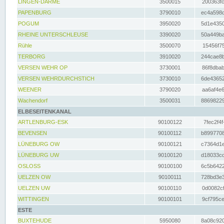
LINGEN-DARME
3500015
200363fc
PAPENBURG
3790010
ec4a598d
POGUM
3950020
5d1e4350
RHEINE UNTERSCHLEUSE
3390020
50a449ba
Rühle
3500070
15456f75
TERBORG
3910020
244cae8b
VERSEN WEHR OP
3730001
86f8dbab
VERSEN WEHRDURCHSTICH
3730010
6de43652
WEENER
3790020
aa6af4e6
Wachendorf
3500031
88698229
ELBESEITENKANAL
ARTLENBURG-ESK
90100122
7fec2f4f
BEVENSEN
90100112
b8997708
LÜNEBURG OW
90100121
c7364d1e
LÜNEBURG UW
90100120
d18033cd
OSLOSS
90100100
6c5b6422
UELZEN OW
90100111
728bd3e3
UELZEN UW
90100110
0d0082cf
WITTINGEN
90100101
9cf795ce
ESTE
BUXTEHUDE
5950080
8a08c920