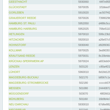
GEESTHACHT
5930060
44f7e955
GLÜCKSTADT
5970035
1f1bbed7
GORLEBEN
5910020
ac507f42
GRAUERORT REEDE
5970026
7398029b
HAMBURG ST. PAULI
5952050
d488c5cc
HAMBURG-HARBURG
5952025
706e5110
HETLINGEN
5970010
599c23b1
HITZACKER
5920010
a26e57c9
HOHNSTORF
5930040
d9289367
KOLLMAR
5970025
3ed90357
KRAUTSAND REEDE
5970031
8c20b4dc
KRÜCKAU-SPERRWERK AP
5970024
a653eb04
LENZEN
503120
c80a4f21
LÜHORT
5960010
8d18d129
MAGDEBURG-BUCKAU
502170
b8567c1e
MAGDEBURG-STROMBRÜCKE
502180
ccccb57f
MEISSEN
501080
24440872
MÜGGENDORF
503070
48f2661f
MÜHLBERG
501160
16b9b4e7
NEU DARCHAU
5930010
67d6e882
NIEGRIPP AP
502240
3adf88fd