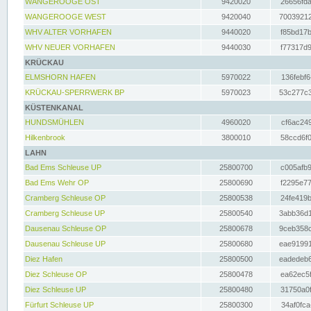
WANGEROOGE OST
9420020
26656fda
WANGEROOGE WEST
9420040
70039212
WHV ALTER VORHAFEN
9440020
f85bd17b
WHV NEUER VORHAFEN
9440030
f77317d9
KRÜCKAU
ELMSHORN HAFEN
5970022
136febf6
KRÜCKAU-SPERRWERK BP
5970023
53c277c3
KÜSTENKANAL
HUNDSMÜHLEN
4960020
cf6ac249
Hilkenbrook
3800010
58ccd6f0
LAHN
Bad Ems Schleuse UP
25800700
c005afb9
Bad Ems Wehr OP
25800690
f2295e77
Cramberg Schleuse OP
25800538
24fe419b
Cramberg Schleuse UP
25800540
3abb36d1
Dausenau Schleuse OP
25800678
9ceb358c
Dausenau Schleuse UP
25800680
eae91991
Diez Hafen
25800500
eadedeb6
Diez Schleuse OP
25800478
ea62ec5f
Diez Schleuse UP
25800480
31750a0f
Fürfurt Schleuse UP
25800300
34af0fca