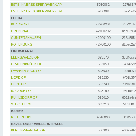
ESTE INNERES SPERRWERK AP
5950082
227b83f7
ESTE INNERES SPERRWERK BP
5950081
5fea1a12
FULDA
BONAFORTH
42900201
23721dfd
GREBENAU
42700202
acd63934
GUNTERSHAUSEN
42900100
213a585d
ROTENBURG
42700100
d1ba62a4
FINOWKANAL
EBERSWALDE OP
693170
3cd46cc7
GRAFENBRÜCK OP
693050
547422fb
LEESENBRÜCK OP
693030
f099ce74
LIEPE OP
693230
6f81b35f
LIEPE UP
693240
79d783d3
RAGÖSE OP
693190
b6bbe4f8
RUHLSDORF OP
693010
6629a4ca
STECHER OP
693210
516fbf8c
HAMME
RITTERHUDE
4940030
f49855d8
HAVEL-ODER-WASSERSTRASSE
BERLIN-SPANDAU OP
580300
e607a4b6