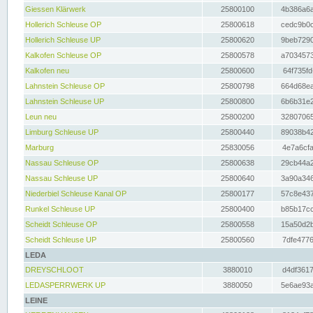
Giessen Klärwerk
25800100
4b386a6a
Hollerich Schleuse OP
25800618
cedc9b0c
Hollerich Schleuse UP
25800620
9beb7290
Kalkofen Schleuse OP
25800578
a7034573
Kalkofen neu
25800600
64f735fd
Lahnstein Schleuse OP
25800798
664d68ea
Lahnstein Schleuse UP
25800800
6b6b31e2
Leun neu
25800200
32807065
Limburg Schleuse UP
25800440
89038b42
Marburg
25830056
4e7a6cfa
Nassau Schleuse OP
25800638
29cb44a2
Nassau Schleuse UP
25800640
3a90a346
Niederbiel Schleuse Kanal OP
25800177
57c8e437
Runkel Schleuse UP
25800400
b85b17cc
Scheidt Schleuse OP
25800558
15a50d2b
Scheidt Schleuse UP
25800560
7dfe4776
LEDA
DREYSCHLOOT
3880010
d4df3617
LEDASPERRWERK UP
3880050
5e6ae93a
LEINE