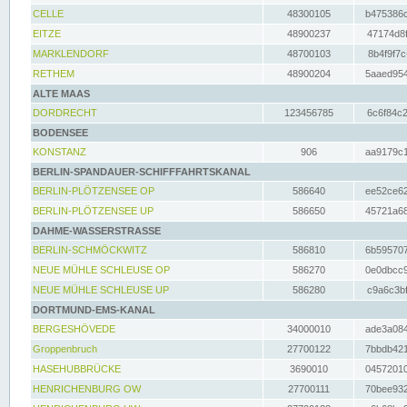
CELLE
48300105
b475386c
EITZE
48900237
47174d8f
MARKLENDORF
48700103
8b4f9f7c
RETHEM
48900204
5aaed954
ALTE MAAS
DORDRECHT
123456785
6c6f84c2
BODENSEE
KONSTANZ
906
aa9179c1
BERLIN-SPANDAUER-SCHIFFFAHRTSKANAL
BERLIN-PLÖTZENSEE OP
586640
ee52ce62
BERLIN-PLÖTZENSEE UP
586650
45721a68
DAHME-WASSERSTRASSE
BERLIN-SCHMÖCKWITZ
586810
6b595707
NEUE MÜHLE SCHLEUSE OP
586270
0e0dbcc9
NEUE MÜHLE SCHLEUSE UP
586280
c9a6c3bf
DORTMUND-EMS-KANAL
BERGESHÖVEDE
34000010
ade3a084
Groppenbruch
27700122
7bbdb421
HASEHUBBRÜCKE
3690010
04572010
HENRICHENBURG OW
27700111
70bee932