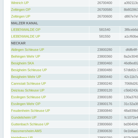
Wintrich UP
26700400
a392113c
Zeltingen OP
26700580
8b802863
Zeltingen UP
26700600
d867e7e9
MALZER KANAL
LIEBENWALDE OP
581540
3f8ceb6d
LIEBENWALDE UP
581550
a1cf60be
NECKAR
Aldingen Schleuse UP
23800280
dfdfb4ff
Beihingen Wehr UP
23800360
8a2e3048
Besigheim SKA
23800460
46d8ed02
Besigheim Schleuse UP
23800480
57db82c7
Besigheim Wehr UP
23800440
42c11b7a
Cannstatt Schleuse UP
23800240
7068d262
Deizisau Schleuse UP
23800120
c5b6243d
Esslingen Schleuse UP
23800180
130a3761
Esslingen Wehr OP
23800176
31c32a38
Feudenheim Schleuse UP
23800840
48a939b9
Gundelsheim UP
23800620
fc1072e4
Guttenbach Schleuse UP
23800660
bd36404b
Hassmersheim AMS
23800630
0e1b8ae0
Heidelberg UP
23800760
827b2685