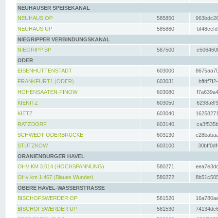
NEUHAUSER SPEISEKANAL
NEUHAUS OP
585850
963bdc26
NEUHAUS UP
585860
bf48cefd
NIEGRIPPER VERBINDUNGSKANAL
NIEGRIPP BP
587500
e506460f
ODER
EISENHÜTTENSTADT
603000
8675aa70
FRANKFURT1 (ODER)
603031
bffdf7f2
HOHENSAATEN-FINOW
603080
f7a639a4
KIENITZ
603050
6298a8f9
KIETZ
603040
16258271
RATZDORF
603140
ca3f535b
SCHWEDT-ODERBRÜCKE
603130
e28babaa
STÜTZKOW
603100
30bff0df
ORANIENBURGER HAVEL
OHV KM 3.014 (HOCHSPANNUNG)
580271
eea7e3dc
OHv km 1.467 (Blaues Wunder)
580272
8b51c505
OBERE HAVEL-WASSERSTRASSE
BISCHOFSWERDER OP
581520
16a780aa
BISCHOFSWERDER UP
581530
74134dc6