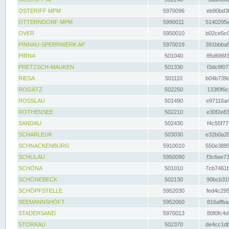
OSTERIFF MPM
5970096
eb90bd3f
OTTERNDORF MPM
5990011
5140295e
OVER
5950010
b02ce5c0
PINNAU-SPERRWERK AP
5970019
391bbba5
PIRNA
501040
85d686f1
PRETZSCH-MAUKEN
501330
f3dc8f07
RIESA
501110
b04b739d
ROGÄTZ
502250
133f0f6c
ROSSLAU
501490
e97116a4
ROTHENSEE
502210
e30f2e83
SANDAU
502430
f4c55f77
SCHARLEUK
503030
e32b0a28
SCHNACKENBURG
5910010
550e3885
SCHULAU
5950090
f3c6ee73
SCHÖNA
501010
7cb7461b
SCHÖNEBECK
502130
90bcb315
SCHÖPFSTELLE
5952030
fed4c295
SEEMANNSHÖFT
5952060
816affba
STADERSAND
5970013
80f0fc4d
STORKAU
502370
de4cc1db