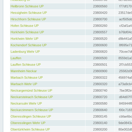
Heilbronn Schleuse UP
23800560
f77df170
Hessigheim Schleuse UP
23800420
23517de9
Hirschhorn Schleuse UP
23800700
acf505dd
Hofen Schleuse UP
23800260
cf2af1a4
Horkheim Schleuse UP
23800557
b76bf04c
Horkheim Wehr UP
23800520
d9b441a5
Kochendorf Schleuse UP
23800600
8f695e71
Ladenburg Wehr UP
23800820
70cee7df
Lauffen
23800500
8559d1a0
Lauffen Schleuse UP
23800501
2f7cb553
Mannheim Neckar
23800900
25582d3f
Marbach Schleuse UP
23800322
456974a8
Marbach Wehr UP
23800320
a73a9cb4
Neckargemünd Schleuse UP
23800740
7be3ff2e
Neckarsteinach Schleuse UP
23800720
d64d07f7
Neckarsulm Wehr UP
23800580
845944f8
Neckarzimmern Schleuse UP
23800640
f00c7183
Oberesslingen Schleuse UP
23800145
cbfae6bc
Oberesslingen Wehr UP
23800140
9de0843a
Obertürkheim Schleuse UP
23800200
80e002d8