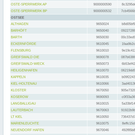
OSTE-SPERRWERK AP
9000000590
8c3295dc
OSTE-SPERRWERK BP
9000000532
7cb4566b
OSTSEE
ALTHAGEN
9650024
b8d05bf9
BARHÖFT
9650040
09227288
BARTH
9650030
00c33ed9
ECKERNFÖRDE
9610045
1faa9b2c
FLENSBURG
9610010
9e19c411
GREIFSWALD OIE
9690078
087b6386
GREIFSWALD-WIECK
9650073
6b53ef42
HEILIGENHAFEN
9610070
06219dd9
KAPPELN
9610035
b09f2243
KIEL-HOLTENAU
9610066
3ad4013f
KLOSTER
9670050
905e7328
KOSEROW
9690093
c0f33a36
LANGBALLIGAU
9610015
5a33bf14
LAUTERBACH
9670063
91922b9b
LT KIEL
9610050
736437d7
MARIENLEUCHTE
9610075
8effc15d
NEUENDORF HAFEN
9670046
492f85b8