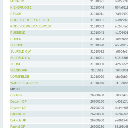
MEHRUM
31010071
be05603a
NIENBRÜGGE
31010044
864a8111
RECKE
31010011
7af19499
RODENBERGER AUE-OST
31010051
6288de60
RODENBERGER AUE-WEST
31010052
eb24b5a3
RUSBEND
31010043
c1f06401
RÜHEN
31010093
4ed5f6da
SEHNDE
31010070
ab0d9117
SÜLFELD OW
31010092
a8604e8f
SÜLFELD UW
31010091
892183d6
THUNE
31010080
42b865fb
VELSDORF
3101012
36f80081
VORSFELDE
31010090
dbb2bb9f
WARBER GRABEN
31010040
2f1080ba
MOSEL
Cochem
26900400
768df4e9
Detzem OP
26700180
c40912fd
Detzem UP
26700200
dc344605
Enkirch OP
26700880
87207dcd
Enkirch UP
26700900
ee861944
Fankel OP
26900280
68198b48