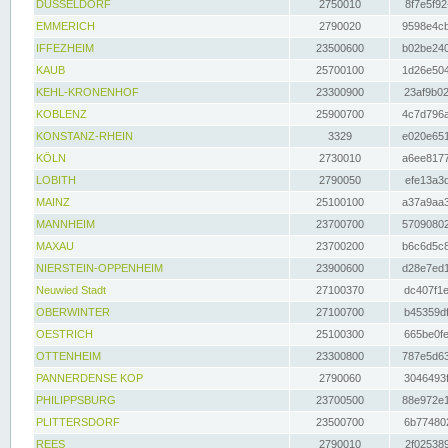
DÜSSELDORF
2750010
8f7e5f92
EMMERICH
2790020
9598e4cb
IFFEZHEIM
23500600
b02be240
KAUB
25700100
1d26e504
KEHL-KRONENHOF
23300900
23af9b02
KOBLENZ
25900700
4c7d796a
KONSTANZ-RHEIN
3329
e020e651
KÖLN
2730010
a6ee8177
LOBITH
2790050
efe13a3d
MAINZ
25100100
a37a9aa3
MANNHEIM
23700700
57090802
MAXAU
23700200
b6c6d5c8
NIERSTEIN-OPPENHEIM
23900600
d28e7ed1
Neuwied Stadt
27100370
dc407f1e
OBERWINTER
27100700
b45359df
OESTRICH
25100300
665be0fe
OTTENHEIM
23300800
787e5d63
PANNERDENSE KOP
2790060
3046493f
PHILIPPSBURG
23700500
88e972e1
PLITTERSDORF
23500700
6b774802
REES
2790010
2f025389