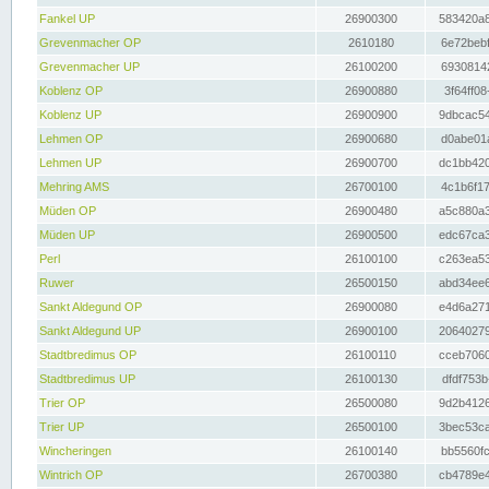
Fankel UP
26900300
583420a8
Grevenmacher OP
2610180
6e72bebf
Grevenmacher UP
26100200
69308142
Koblenz OP
26900880
3f64ff08
Koblenz UP
26900900
9dbcac54
Lehmen OP
26900680
d0abe01a
Lehmen UP
26900700
dc1bb420
Mehring AMS
26700100
4c1b6f17
Müden OP
26900480
a5c880a3
Müden UP
26900500
edc67ca3
Perl
26100100
c263ea53
Ruwer
26500150
abd34ee6
Sankt Aldegund OP
26900080
e4d6a271
Sankt Aldegund UP
26900100
20640279
Stadtbredimus OP
26100110
cceb7060
Stadtbredimus UP
26100130
dfdf753b
Trier OP
26500080
9d2b4126
Trier UP
26500100
3bec53ca
Wincheringen
26100140
bb5560fc
Wintrich OP
26700380
cb4789e4