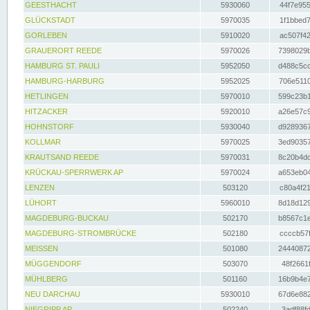
GEESTHACHT
5930060
44f7e955
GLÜCKSTADT
5970035
1f1bbed7
GORLEBEN
5910020
ac507f42
GRAUERORT REEDE
5970026
7398029b
HAMBURG ST. PAULI
5952050
d488c5cc
HAMBURG-HARBURG
5952025
706e5110
HETLINGEN
5970010
599c23b1
HITZACKER
5920010
a26e57c9
HOHNSTORF
5930040
d9289367
KOLLMAR
5970025
3ed90357
KRAUTSAND REEDE
5970031
8c20b4dc
KRÜCKAU-SPERRWERK AP
5970024
a653eb04
LENZEN
503120
c80a4f21
LÜHORT
5960010
8d18d129
MAGDEBURG-BUCKAU
502170
b8567c1e
MAGDEBURG-STROMBRÜCKE
502180
ccccb57f
MEISSEN
501080
24440872
MÜGGENDORF
503070
48f2661f
MÜHLBERG
501160
16b9b4e7
NEU DARCHAU
5930010
67d6e882
NIEGRIPP AP
502240
3adf88fd