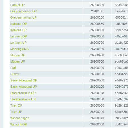
Fankel UP
26900300
583420a8
Grevenmacher OP
2610180
6e72bebf
Grevenmacher UP
26100200
69308142
Koblenz OP
26900880
3f64ff08
Koblenz UP
26900900
9dbcac54
Lehmen OP
26900680
d0abe01a
Lehmen UP
26900700
dc1bb420
Mehring AMS
26700100
4c1b6f17
Müden OP
26900480
a5c880a3
Müden UP
26900500
edc67ca3
Perl
26100100
c263ea53
Ruwer
26500150
abd34ee6
Sankt Aldegund OP
26900080
e4d6a271
Sankt Aldegund UP
26900100
20640279
Stadtbredimus OP
26100110
cceb7060
Stadtbredimus UP
26100130
dfdf753b
Trier OP
26500080
9d2b4126
Trier UP
26500100
3bec53ca
Wincheringen
26100140
bb5560fc
Wintrich OP
26700380
cb4789e4