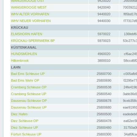
WANGEROOGE OST
9420020
26656fda
WANGEROOGE WEST
9420040
70039212
WHV ALTER VORHAFEN
9440020
f85bd17b
WHV NEUER VORHAFEN
9440030
f77317d9
KRÜCKAU
ELMSHORN HAFEN
5970022
136febf6
KRÜCKAU-SPERRWERK BP
5970023
53c277c3
KÜSTENKANAL
HUNDSMÜHLEN
4960020
cf6ac249
Hilkenbrook
3800010
58ccd6f0
LAHN
Bad Ems Schleuse UP
25800700
c005afb9
Bad Ems Wehr OP
25800690
f2295e77
Cramberg Schleuse OP
25800538
24fe419b
Cramberg Schleuse UP
25800540
3abb36d1
Dausenau Schleuse OP
25800678
9ceb358c
Dausenau Schleuse UP
25800680
eae91991
Diez Hafen
25800500
eadedeb6
Diez Schleuse OP
25800478
ea62ec5f
Diez Schleuse UP
25800480
31750a0f
Fürfurt Schleuse UP
25800300
34af0fca