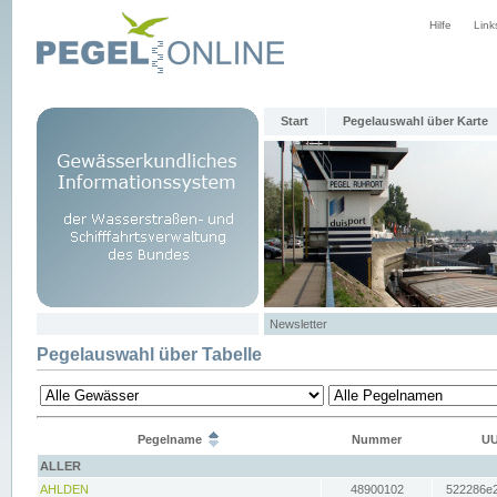
Hilfe
Link
Start
Pegelauswahl über Karte
Newsletter
Pegelauswahl über Tabelle
Pegelname
Nummer
UU
ALLER
AHLDEN
48900102
522286e2