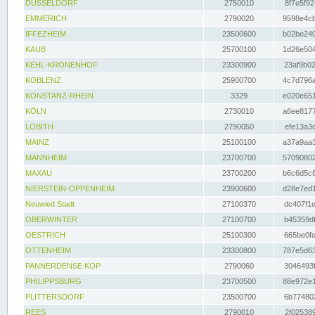
DÜSSELDORF
2750010
8f7e5f92
EMMERICH
2790020
9598e4cb
IFFEZHEIM
23500600
b02be240
KAUB
25700100
1d26e504
KEHL-KRONENHOF
23300900
23af9b02
KOBLENZ
25900700
4c7d796a
KONSTANZ-RHEIN
3329
e020e651
KÖLN
2730010
a6ee8177
LOBITH
2790050
efe13a3d
MAINZ
25100100
a37a9aa3
MANNHEIM
23700700
57090802
MAXAU
23700200
b6c6d5c8
NIERSTEIN-OPPENHEIM
23900600
d28e7ed1
Neuwied Stadt
27100370
dc407f1e
OBERWINTER
27100700
b45359df
OESTRICH
25100300
665be0fe
OTTENHEIM
23300800
787e5d63
PANNERDENSE KOP
2790060
3046493f
PHILIPPSBURG
23700500
88e972e1
PLITTERSDORF
23500700
6b774802
REES
2790010
2f025389