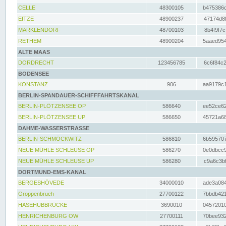
CELLE
48300105
b475386c
EITZE
48900237
47174d8f
MARKLENDORF
48700103
8b4f9f7c
RETHEM
48900204
5aaed954
ALTE MAAS
DORDRECHT
123456785
6c6f84c2
BODENSEE
KONSTANZ
906
aa9179c1
BERLIN-SPANDAUER-SCHIFFFAHRTSKANAL
BERLIN-PLÖTZENSEE OP
586640
ee52ce62
BERLIN-PLÖTZENSEE UP
586650
45721a68
DAHME-WASSERSTRASSE
BERLIN-SCHMÖCKWITZ
586810
6b595707
NEUE MÜHLE SCHLEUSE OP
586270
0e0dbcc9
NEUE MÜHLE SCHLEUSE UP
586280
c9a6c3bf
DORTMUND-EMS-KANAL
BERGESHÖVEDE
34000010
ade3a084
Groppenbruch
27700122
7bbdb421
HASEHUBBRÜCKE
3690010
04572010
HENRICHENBURG OW
27700111
70bee932