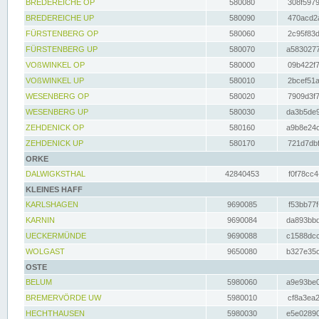
BREDEREICHE OP
580080
308f5979
BREDEREICHE UP
580090
470acd2a
FÜRSTENBERG OP
580060
2c95f83d
FÜRSTENBERG UP
580070
a5830277
VOßWINKEL OP
580000
09b422f7
VOßWINKEL UP
580010
2bcef51a
WESENBERG OP
580020
7909d3f7
WESENBERG UP
580030
da3b5de9
ZEHDENICK OP
580160
a9b8e24c
ZEHDENICK UP
580170
721d7dbf
ORKE
DALWIGKSTHAL
42840453
f0f78cc4
KLEINES HAFF
KARLSHAGEN
9690085
f53bb77f
KARNIN
9690084
da893bbd
UECKERMÜNDE
9690088
c1588dcc
WOLGAST
9650080
b327e35c
OSTE
BELUM
5980060
a9e93be0
BREMERVÖRDE UW
5980010
cf8a3ea2
HECHTHAUSEN
5980030
e5e02890