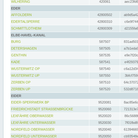
WILHERING
420061
aec23fd6
EDER
AFFOLDERN
42800502
ab9d5a42
EDERTALSPERRE
42800310
c6e9f744
SCHMITTLOTHEIM
42800309
d2155fa6
ELBE-HAVEL-KANAL
BURG
587507
831ad501
DETERSHAGEN
587505
a7b1eda9
GENTHIN
587535
e9e7f20c
KADE
587541
e4f29379
WUSTERWITZ OP
587540
c6a12d34
WUSTERWITZ UP
587550
3bfcf759
ZERBEN OP
587510
64c37072
ZERBEN UP
587520
532d8718
EIDER
EIDER-SPERRWERK BP
9520081
8ac85e6c
FRIEDRICHSTADT STRASSENBRÜCKE
9520060
721313e7
LEXFÄHRE OBERWASSER
9520020
86c5688f
LEXFÄHRE UNTERWASSER
9520030
7f01fbd8
NORDFELD OBERWASSER
9520040
61394669
NORDFELD UNTERWASSER
9520050
cb93548e