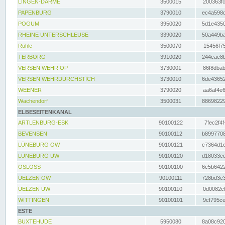
LINGEN-DARME
3500015
200363fc
PAPENBURG
3790010
ec4a598d
POGUM
3950020
5d1e4350
RHEINE UNTERSCHLEUSE
3390020
50a449ba
Rühle
3500070
15456f75
TERBORG
3910020
244cae8b
VERSEN WEHR OP
3730001
86f8dbab
VERSEN WEHRDURCHSTICH
3730010
6de43652
WEENER
3790020
aa6af4e6
Wachendorf
3500031
88698229
ELBESEITENKANAL
ARTLENBURG-ESK
90100122
7fec2f4f
BEVENSEN
90100112
b8997708
LÜNEBURG OW
90100121
c7364d1e
LÜNEBURG UW
90100120
d18033cd
OSLOSS
90100100
6c5b6422
UELZEN OW
90100111
728bd3e3
UELZEN UW
90100110
0d0082cf
WITTINGEN
90100101
9cf795ce
ESTE
BUXTEHUDE
5950080
8a08c920