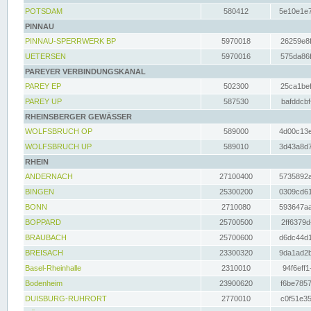
POTSDAM
580412
5e10e1e7
PINNAU
PINNAU-SPERRWERK BP
5970018
26259e8f
UETERSEN
5970016
575da86f
PAREYER VERBINDUNGSKANAL
PAREY EP
502300
25ca1bef
PAREY UP
587530
bafddcbf
RHEINSBERGER GEWÄSSER
WOLFSBRUCH OP
589000
4d00c13e
WOLFSBRUCH UP
589010
3d43a8d7
RHEIN
ANDERNACH
27100400
5735892a
BINGEN
25300200
0309cd61
BONN
2710080
593647aa
BOPPARD
25700500
2ff6379d
BRAUBACH
25700600
d6dc44d1
BREISACH
23300320
9da1ad2b
Basel-Rheinhalle
2310010
94f6eff1
Bodenheim
23900620
f6be7857
DUISBURG-RUHRORT
2770010
c0f51e35