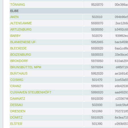
TÖNNING
9520070
00e386ac
ELBE
AKEN
502010
094b96e5
ALTENGAMME
5930070
2ee12b9a
ARTLENBURG
5930050
b3492c68
BARBY
502070
939f82ec
BLANKENESE UF
5952065
bacb459b
BLECKEDE
5930020
6aa1cd8e
BOIZENBURG
5930033
33e0bce0
BROKDORF
5970050
610ab204
BRUNSBÜTTEL MPM
5970094
d4f5f719
BUNTHAUS
5952020
ae1b91d0
COSWIG
501470
1ce53a59
CRANZ
5950070
e6b42536
CUXHAVEN STEUBENHÖFT
5990020
aad49293
DAMNATZ
5910030
c233674f
DESSAU
502000
1edc5fa4
DRESDEN
501060
70272185
DÖMITZ
5910025
6e3ea719
ELSTER
501390
c093b557