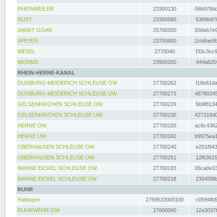
RHEINWEILER
23300130
06b978dd
RUST
23300580
5389b878
SANKT GOAR
25700300
550eb7e9
SPEYER
23700600
2cb8ae5b
WESEL
2770040
f33c3cc9
WORMS
23900200
844a620f
RHEIN-HERNE-KANAL
DUISBURG-MEIDERICH SCHLEUSE OW
27700262
f18e81da
DUISBURG-MEIDERICH SCHLEUSE UW
27700273
48780245
GELSENKIRCHEN SCHLEUSE OW
27700229
5b9f8134
GELSENKIRCHEN SCHLEUSE UW
27700230
427318d0
HERNE OW
27700150
ac6c4362
HERNE UW
27700160
b9975ea1
OBERHAUSEN SCHLEUSE OW
27700240
e251f943
OBERHAUSEN SCHLEUSE UW
27700251
12f63015
WANNE EICKEL SCHLEUSE OW
27700193
05ca0e33
WANNE EICKEL SCHLEUSE UW
27700218
23045f8b
RUHR
Hattingen
2769510000100
c0594fb5
RUHRWEHR OW
27600090
12a3037f