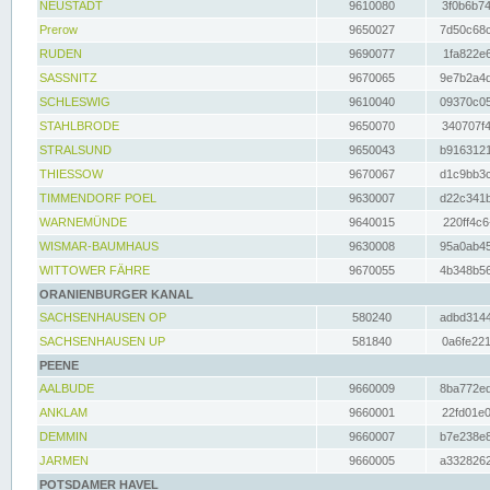
NEUSTADT
9610080
3f0b6b74
Prerow
9650027
7d50c68c
RUDEN
9690077
1fa822e6
SASSNITZ
9670065
9e7b2a4d
SCHLESWIG
9610040
09370c05
STAHLBRODE
9650070
340707f4
STRALSUND
9650043
b9163121
THIESSOW
9670067
d1c9bb3c
TIMMENDORF POEL
9630007
d22c341b
WARNEMÜNDE
9640015
220ff4c6
WISMAR-BAUMHAUS
9630008
95a0ab45
WITTOWER FÄHRE
9670055
4b348b56
ORANIENBURGER KANAL
SACHSENHAUSEN OP
580240
adbd3144
SACHSENHAUSEN UP
581840
0a6fe221
PEENE
AALBUDE
9660009
8ba772ed
ANKLAM
9660001
22fd01e0
DEMMIN
9660007
b7e238e8
JARMEN
9660005
a3328262
POTSDAMER HAVEL