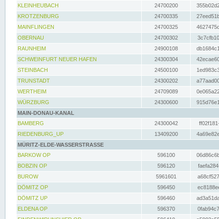
KLEINHEUBACH
24700200
355b02d2
KROTZENBURG
24700335
27eed51b
MAINFLINGEN
24700325
4627475d
OBERNAU
24700302
3c7cfb10
RAUNHEIM
24900108
db1684c1
SCHWEINFURT NEUER HAFEN
24300304
42ecae60
STEINBACH
24500100
1ed983c3
TRUNSTADT
24300202
a77aad00
WERTHEIM
24709089
0e065a22
WÜRZBURG
24300600
915d76e1
MAIN-DONAU-KANAL
BAMBERG
24300042
ff02f181
RIEDENBURG_UP
13409200
4a69e82e
MÜRITZ-ELDE-WASSERSTRASSE
BARKOW OP
596100
06d86c6b
BOBZIN OP
596120
faefa284
BUROW
5961601
a68cf527
DÖMITZ OP
596450
ec8188ee
DÖMITZ UP
596460
ad3a51da
ELDENA OP
596370
0fab94c7