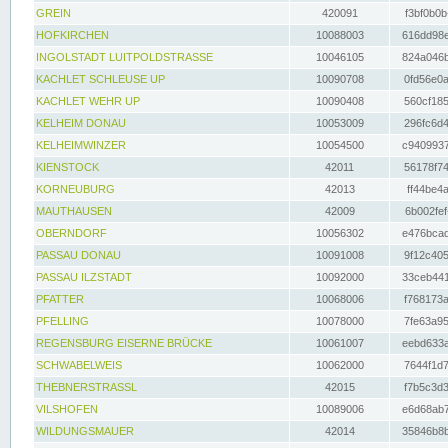
GREIN
420091
f3bf0b0b
HOFKIRCHEN
10088003
616dd98e
INGOLSTADT LUITPOLDSTRASSE
10046105
824a046b
KACHLET SCHLEUSE UP
10090708
0fd56e0a
KACHLET WEHR UP
10090408
560cf185
KELHEIM DONAU
10053009
296fc6d4
KELHEIMWINZER
10054500
c9409937
KIENSTOCK
42011
56178f74
KORNEUBURG
42013
ff44be4a
MAUTHAUSEN
42009
6b002fef
OBERNDORF
10056302
e476bcad
PASSAU DONAU
10091008
9f12c405
PASSAU ILZSTADT
10092000
33ceb441
PFATTER
10068006
f768173a
PFELLING
10078000
7fe63a95
REGENSBURG EISERNE BRÜCKE
10061007
eebd633a
SCHWABELWEIS
10062000
7644f1d7
THEBNERSTRASSL
42015
f7b5c3d3
VILSHOFEN
10089006
e6d68ab7
WILDUNGSMAUER
42014
35846b8b