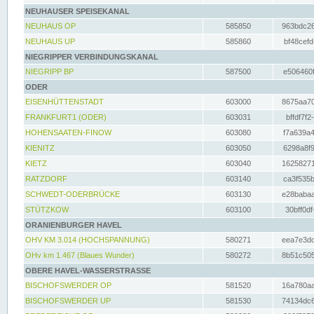
NEUHAUSER SPEISEKANAL
NEUHAUS OP
585850
963bdc26
NEUHAUS UP
585860
bf48cefd
NIEGRIPPER VERBINDUNGSKANAL
NIEGRIPP BP
587500
e506460f
ODER
EISENHÜTTENSTADT
603000
8675aa70
FRANKFURT1 (ODER)
603031
bffdf7f2
HOHENSAATEN-FINOW
603080
f7a639a4
KIENITZ
603050
6298a8f9
KIETZ
603040
16258271
RATZDORF
603140
ca3f535b
SCHWEDT-ODERBRÜCKE
603130
e28babaa
STÜTZKOW
603100
30bff0df
ORANIENBURGER HAVEL
OHV KM 3.014 (HOCHSPANNUNG)
580271
eea7e3dc
OHv km 1.467 (Blaues Wunder)
580272
8b51c505
OBERE HAVEL-WASSERSTRASSE
BISCHOFSWERDER OP
581520
16a780aa
BISCHOFSWERDER UP
581530
74134dc6