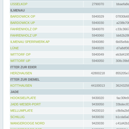
IJSSELKOP
2790070
bbaefa8e
ILMENAU
BARDOWICK OP
5940029
07830b68
BARDOWICK UP
5940030
a238b70f
FAHRENHOLZ OP
5940070
c33c3667
FAHRENHOLZ UP
5940060
bb62b28f
ILMENAU SPERRWERK AP
5940080
6b05e8dc
LÜNE
5940020
d7a8df36
WITTORF OP
5940049
eb3d4195
WITTORF UP
5940050
308c39b6
ITTER ZUR EDER
HERZHAUSEN
42800218
855205e7
ITTER ZUR DIEMEL
KOTTHAUSEN
44100013
36243256
JADE
HOOKSIELPLATE
9430020
fac30fe9
JADE-WESER-PORT
9430050
33bdec83
MELLUMPLATE
9420010
c8b9a2b6
SCHILLIG
9430030
b1cda5a0
WANGEROOGE NORD
9420030
c41d42b1