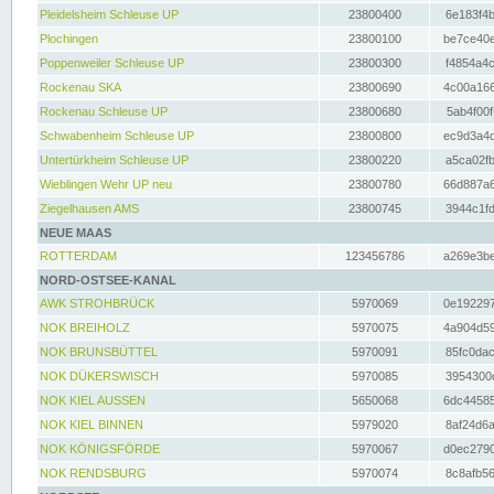
Pleidelsheim Schleuse UP
23800400
6e183f4b
Plochingen
23800100
be7ce40e
Poppenweiler Schleuse UP
23800300
f4854a4c
Rockenau SKA
23800690
4c00a166
Rockenau Schleuse UP
23800680
5ab4f00f
Schwabenheim Schleuse UP
23800800
ec9d3a4d
Untertürkheim Schleuse UP
23800220
a5ca02fb
Wieblingen Wehr UP neu
23800780
66d887a6
Ziegelhausen AMS
23800745
3944c1fd
NEUE MAAS
ROTTERDAM
123456786
a269e3be
NORD-OSTSEE-KANAL
AWK STROHBRÜCK
5970069
0e192297
NOK BREIHOLZ
5970075
4a904d59
NOK BRUNSBÜTTEL
5970091
85fc0dac
NOK DÜKERSWISCH
5970085
3954300d
NOK KIEL AUSSEN
5650068
6dc44585
NOK KIEL BINNEN
5979020
8af24d6a
NOK KÖNIGSFÖRDE
5970067
d0ec2790
NOK RENDSBURG
5970074
8c8afb56