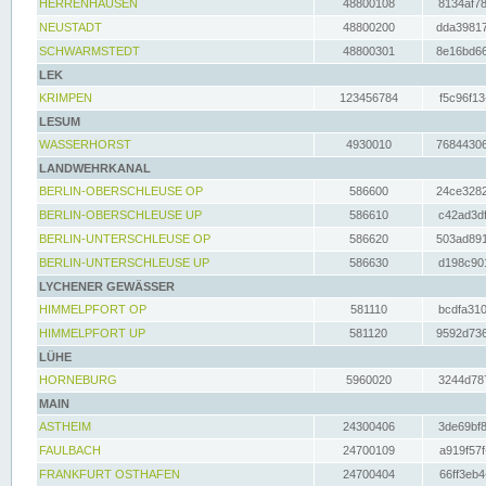
HERRENHAUSEN
48800108
8134af78
NEUSTADT
48800200
dda39817
SCHWARMSTEDT
48800301
8e16bd66
LEK
KRIMPEN
123456784
f5c96f13
LESUM
WASSERHORST
4930010
76844306
LANDWEHRKANAL
BERLIN-OBERSCHLEUSE OP
586600
24ce3282
BERLIN-OBERSCHLEUSE UP
586610
c42ad3df
BERLIN-UNTERSCHLEUSE OP
586620
503ad891
BERLIN-UNTERSCHLEUSE UP
586630
d198c901
LYCHENER GEWÄSSER
HIMMELPFORT OP
581110
bcdfa310
HIMMELPFORT UP
581120
9592d736
LÜHE
HORNEBURG
5960020
3244d787
MAIN
ASTHEIM
24300406
3de69bf8
FAULBACH
24700109
a919f57f
FRANKFURT OSTHAFEN
24700404
66ff3eb4