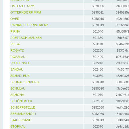
OSTERIFF MPM
5970096
eb90bd3f
OTTERNDORF MPM
5990011
5140295e
OVER
5950010
b02ce5c0
PINNAU-SPERRWERK AP
5970019
391bbba5
PIRNA
501040
85d686f1
PRETZSCH-MAUKEN
501330
f3dc8f07
RIESA
501110
b04b739d
ROGÄTZ
502250
133f0f6c
ROSSLAU
501490
e97116a4
ROTHENSEE
502210
e30f2e83
SANDAU
502430
f4c55f77
SCHARLEUK
503030
e32b0a28
SCHNACKENBURG
5910010
550e3885
SCHULAU
5950090
f3c6ee73
SCHÖNA
501010
7cb7461b
SCHÖNEBECK
502130
90bcb315
SCHÖPFSTELLE
5952030
fed4c295
SEEMANNSHÖFT
5952060
816affba
STADERSAND
5970013
80f0fc4d
STORKAU
502370
de4cc1db