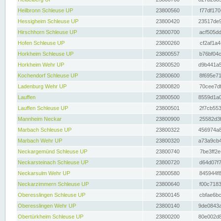
Heilbronn Schleuse UP
23800560
f77df170
Hessigheim Schleuse UP
23800420
23517de9
Hirschhorn Schleuse UP
23800700
acf505dd
Hofen Schleuse UP
23800260
cf2af1a4
Horkheim Schleuse UP
23800557
b76bf04c
Horkheim Wehr UP
23800520
d9b441a5
Kochendorf Schleuse UP
23800600
8f695e71
Ladenburg Wehr UP
23800820
70cee7df
Lauffen
23800500
8559d1a0
Lauffen Schleuse UP
23800501
2f7cb553
Mannheim Neckar
23800900
25582d3f
Marbach Schleuse UP
23800322
456974a8
Marbach Wehr UP
23800320
a73a9cb4
Neckargemünd Schleuse UP
23800740
7be3ff2e
Neckarsteinach Schleuse UP
23800720
d64d07f7
Neckarsulm Wehr UP
23800580
845944f8
Neckarzimmern Schleuse UP
23800640
f00c7183
Oberesslingen Schleuse UP
23800145
cbfae6bc
Oberesslingen Wehr UP
23800140
9de0843a
Obertürkheim Schleuse UP
23800200
80e002d8