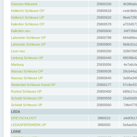
Giessen Klärwerk
25800100
4b386a6a
Hollerich Schleuse OP
25800618
cedc9b0c
Hollerich Schleuse UP
25800620
9beb7290
Kalkofen Schleuse OP
25800578
a7034573
Kalkofen neu
25800600
64f735fd
Lahnstein Schleuse OP
25800798
664d68ea
Lahnstein Schleuse UP
25800800
6b6b31e2
Leun neu
25800200
32807065
Limburg Schleuse UP
25800440
89038b42
Marburg
25830056
4e7a6cfa
Nassau Schleuse OP
25800638
29cb44a2
Nassau Schleuse UP
25800640
3a90a346
Niederbiel Schleuse Kanal OP
25800177
57c8e437
Runkel Schleuse UP
25800400
b85b17cc
Scheidt Schleuse OP
25800558
15a50d2b
Scheidt Schleuse UP
25800560
7dfe4776
LEDA
DREYSCHLOOT
3880010
d4df3617
LEDASPERRWERK UP
3880050
5e6ae93a
LEINE