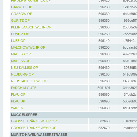
FINDENWIRUNSHIER OP
596410
a5902c55
GARWITZ UP
596230
12499527
GRABOW OP
596330
db4a69b2
GÜRITZ OP
596350
956ce5ff
KLEIN LAASCH WEHR OP
596300
25530a3e
LEWITZ OP
596250
7bbd90ad
LÜBZ OP
596140
d75442cf
MALCHOW WEHR OP
596200
bccaacb3
MALLISS OP
596390
497c29ee
MALLISS UP
596400
a64918a6
NEU KALLISS OP
596430
30739ff3
NEUBURG OP
596160
541c508a
NEUSTADT GLEWE OP
596280
c4381eb3
PARCHIM GÜTE
5961801
3dec3921
PLAU OP
596080
3ffddb2c
PLAU UP
596090
506e6b03
WAREN
596030
bd317edd
MÜGGELSPREE
GROSSE TRÄNKE WEHR OP
582660
81630fdd
GROSSE TRÄNKE WEHR UP
582670
cfad4ee5
MÜRITZ-HAVEL-WASSERSTRASSE