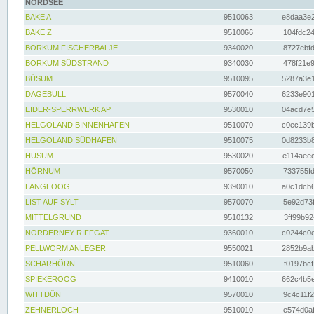
NORDSEE
BAKE A
9510063
e8daa3e2
BAKE Z
9510066
104fdc24
BORKUM FISCHERBALJE
9340020
8727ebfd
BORKUM SÜDSTRAND
9340030
478f21e9
BÜSUM
9510095
5287a3e1
DAGEBÜLL
9570040
6233e901
EIDER-SPERRWERK AP
9530010
04acd7e5
HELGOLAND BINNENHAFEN
9510070
c0ec139b
HELGOLAND SÜDHAFEN
9510075
0d8233b8
HUSUM
9530020
e114aeec
HÖRNUM
9570050
733755fd
LANGEOOG
9390010
a0c1dcb6
LIST AUF SYLT
9570070
5e92d73f
MITTELGRUND
9510132
3ff99b92
NORDERNEY RIFFGAT
9360010
c0244c0e
PELLWORM ANLEGER
9550021
2852b9ab
SCHARHÖRN
9510060
f0197bcf
SPIEKEROOG
9410010
662c4b5e
WITTDÜN
9570010
9c4c11f2
ZEHNERLOCH
9510010
e574d0af