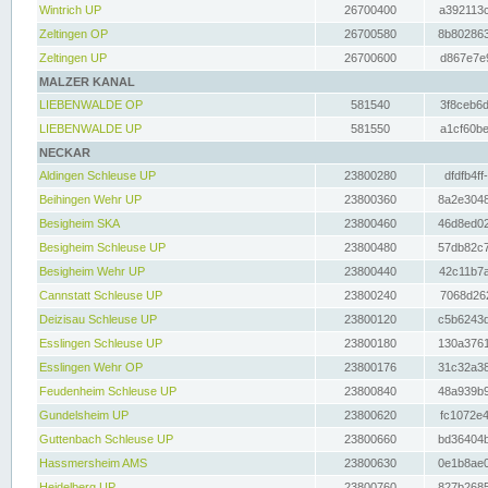
Wintrich UP
26700400
a392113c
Zeltingen OP
26700580
8b802863
Zeltingen UP
26700600
d867e7e9
MALZER KANAL
LIEBENWALDE OP
581540
3f8ceb6d
LIEBENWALDE UP
581550
a1cf60be
NECKAR
Aldingen Schleuse UP
23800280
dfdfb4ff
Beihingen Wehr UP
23800360
8a2e3048
Besigheim SKA
23800460
46d8ed02
Besigheim Schleuse UP
23800480
57db82c7
Besigheim Wehr UP
23800440
42c11b7a
Cannstatt Schleuse UP
23800240
7068d262
Deizisau Schleuse UP
23800120
c5b6243d
Esslingen Schleuse UP
23800180
130a3761
Esslingen Wehr OP
23800176
31c32a38
Feudenheim Schleuse UP
23800840
48a939b9
Gundelsheim UP
23800620
fc1072e4
Guttenbach Schleuse UP
23800660
bd36404b
Hassmersheim AMS
23800630
0e1b8ae0
Heidelberg UP
23800760
827b2685