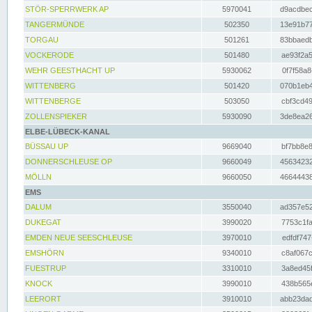
STÖR-SPERRWERK AP
5970041
d9acdbec
TANGERMÜNDE
502350
13e91b77
TORGAU
501261
83bbaedb
VOCKERODE
501480
ae93f2a5
WEHR GEESTHACHT UP
5930062
0f7f58a8
WITTENBERG
501420
070b1eb4
WITTENBERGE
503050
cbf3cd49
ZOLLENSPIEKER
5930090
3de8ea26
ELBE-LÜBECK-KANAL
BÜSSAU UP
9669040
bf7bb8e8
DONNERSCHLEUSE OP
9660049
45634232
MÖLLN
9660050
46644438
EMS
DALUM
3550040
ad357e52
DUKEGAT
3990020
7753c1fa
EMDEN NEUE SEESCHLEUSE
3970010
edfdf747
EMSHÖRN
9340010
c8af067c
FUESTRUP
3310010
3a8ed45f
KNOCK
3990010
438b565e
LEERORT
3910010
abb23dad