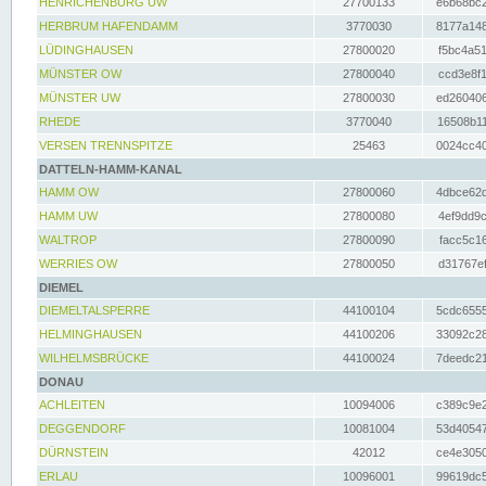
HENRICHENBURG UW
27700133
e6b68bc2
HERBRUM HAFENDAMM
3770030
8177a148
LÜDINGHAUSEN
27800020
f5bc4a51
MÜNSTER OW
27800040
ccd3e8f1
MÜNSTER UW
27800030
ed260406
RHEDE
3770040
16508b11
VERSEN TRENNSPITZE
25463
0024cc40
DATTELN-HAMM-KANAL
HAMM OW
27800060
4dbce62d
HAMM UW
27800080
4ef9dd9c
WALTROP
27800090
facc5c16
WERRIES OW
27800050
d31767ef
DIEMEL
DIEMELTALSPERRE
44100104
5cdc6555
HELMINGHAUSEN
44100206
33092c28
WILHELMSBRÜCKE
44100024
7deedc21
DONAU
ACHLEITEN
10094006
c389c9e2
DEGGENDORF
10081004
53d40547
DÜRNSTEIN
42012
ce4e3050
ERLAU
10096001
99619dc5