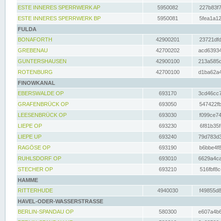
ESTE INNERES SPERRWERK AP
5950082
227b83f7
ESTE INNERES SPERRWERK BP
5950081
5fea1a12
FULDA
BONAFORTH
42900201
23721dfd
GREBENAU
42700202
acd63934
GUNTERSHAUSEN
42900100
213a585d
ROTENBURG
42700100
d1ba62a4
FINOWKANAL
EBERSWALDE OP
693170
3cd46cc7
GRAFENBRÜCK OP
693050
547422fb
LEESENBRÜCK OP
693030
f099ce74
LIEPE OP
693230
6f81b35f
LIEPE UP
693240
79d783d3
RAGÖSE OP
693190
b6bbe4f8
RUHLSDORF OP
693010
6629a4ca
STECHER OP
693210
516fbf8c
HAMME
RITTERHUDE
4940030
f49855d8
HAVEL-ODER-WASSERSTRASSE
BERLIN-SPANDAU OP
580300
e607a4b6