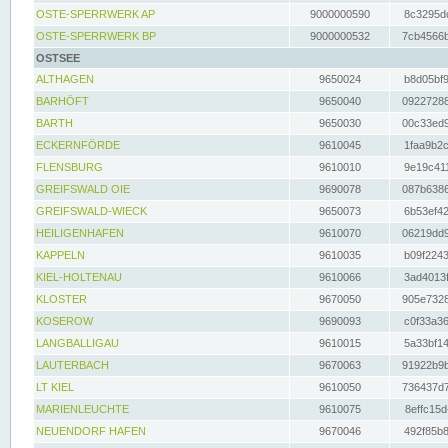
OSTE-SPERRWERK AP
9000000590
8c3295dc
OSTE-SPERRWERK BP
9000000532
7cb4566b
OSTSEE
ALTHAGEN
9650024
b8d05bf9
BARHÖFT
9650040
09227288
BARTH
9650030
00c33ed9
ECKERNFÖRDE
9610045
1faa9b2c
FLENSBURG
9610010
9e19c411
GREIFSWALD OIE
9690078
087b6386
GREIFSWALD-WIECK
9650073
6b53ef42
HEILIGENHAFEN
9610070
06219dd9
KAPPELN
9610035
b09f2243
KIEL-HOLTENAU
9610066
3ad4013f
KLOSTER
9670050
905e7328
KOSEROW
9690093
c0f33a36
LANGBALLIGAU
9610015
5a33bf14
LAUTERBACH
9670063
91922b9b
LT KIEL
9610050
736437d7
MARIENLEUCHTE
9610075
8effc15d
NEUENDORF HAFEN
9670046
492f85b8