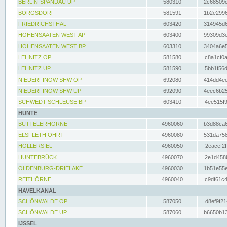
BERLIN-SPANDAU UP
580310
2c68509c
BORGSDORF
581591
1b2e2996
FRIEDRICHSTHAL
603420
314945d6
HOHENSAATEN WEST AP
603400
99309d3e
HOHENSAATEN WEST BP
603310
3404a6e5
LEHNITZ OP
581580
c8a1cf0a
LEHNITZ UP
581590
5bb1f56d
NIEDERFINOW SHW OP
692080
414dd4ee
NIEDERFINOW SHW UP
692090
4eec6b25
SCHWEDT SCHLEUSE BP
603410
4ee515f9
HUNTE
BUTTELERHÖRNE
4960060
b3d88ca6
ELSFLETH OHRT
4960080
531da758
HOLLERSIEL
4960050
2eacef2f
HUNTEBRÜCK
4960070
2e1d458b
OLDENBURG-DRIELAKE
4960030
1b51e55e
REITHÖRNE
4960040
c9df61c4
HAVELKANAL
SCHÖNWALDE OP
587050
d8ef9f21
SCHÖNWALDE UP
587060
b6650b13
IJSSEL