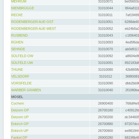
MEHRUM
31010071
be05603a
NIENBRÜGGE
31010044
864a8111
RECKE
31010011
7af19499
RODENBERGER AUE-OST
31010051
6288de60
RODENBERGER AUE-WEST
31010052
eb24b5a3
RUSBEND
31010043
c1f06401
RÜHEN
31010093
4ed5f6da
SEHNDE
31010070
ab0d9117
SÜLFELD OW
31010092
a8604e8f
SÜLFELD UW
31010091
892183d6
THUNE
31010080
42b865fb
VELSDORF
3101012
36f80081
VORSFELDE
31010090
dbb2bb9f
WARBER GRABEN
31010040
2f1080ba
MOSEL
Cochem
26900400
768df4e9
Detzem OP
26700180
c40912fd
Detzem UP
26700200
dc344605
Enkirch OP
26700880
87207dcd
Enkirch UP
26700900
ee861944
Fankel OP
26900280
68198b48