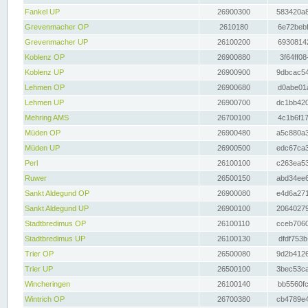
Fankel UP
26900300
583420a8
Grevenmacher OP
2610180
6e72bebf
Grevenmacher UP
26100200
69308142
Koblenz OP
26900880
3f64ff08
Koblenz UP
26900900
9dbcac54
Lehmen OP
26900680
d0abe01a
Lehmen UP
26900700
dc1bb420
Mehring AMS
26700100
4c1b6f17
Müden OP
26900480
a5c880a3
Müden UP
26900500
edc67ca3
Perl
26100100
c263ea53
Ruwer
26500150
abd34ee6
Sankt Aldegund OP
26900080
e4d6a271
Sankt Aldegund UP
26900100
20640279
Stadtbredimus OP
26100110
cceb7060
Stadtbredimus UP
26100130
dfdf753b
Trier OP
26500080
9d2b4126
Trier UP
26500100
3bec53ca
Wincheringen
26100140
bb5560fc
Wintrich OP
26700380
cb4789e4