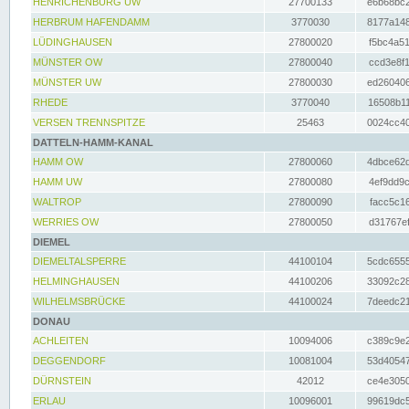
HENRICHENBURG UW
27700133
e6b68bc2
HERBRUM HAFENDAMM
3770030
8177a148
LÜDINGHAUSEN
27800020
f5bc4a51
MÜNSTER OW
27800040
ccd3e8f1
MÜNSTER UW
27800030
ed260406
RHEDE
3770040
16508b11
VERSEN TRENNSPITZE
25463
0024cc40
DATTELN-HAMM-KANAL
HAMM OW
27800060
4dbce62d
HAMM UW
27800080
4ef9dd9c
WALTROP
27800090
facc5c16
WERRIES OW
27800050
d31767ef
DIEMEL
DIEMELTALSPERRE
44100104
5cdc6555
HELMINGHAUSEN
44100206
33092c28
WILHELMSBRÜCKE
44100024
7deedc21
DONAU
ACHLEITEN
10094006
c389c9e2
DEGGENDORF
10081004
53d40547
DÜRNSTEIN
42012
ce4e3050
ERLAU
10096001
99619dc5