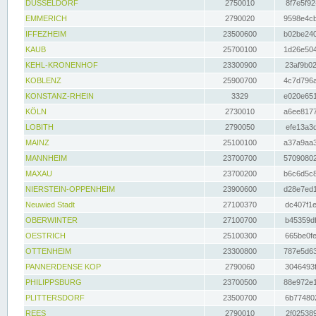
DÜSSELDORF
2750010
8f7e5f92
EMMERICH
2790020
9598e4cb
IFFEZHEIM
23500600
b02be240
KAUB
25700100
1d26e504
KEHL-KRONENHOF
23300900
23af9b02
KOBLENZ
25900700
4c7d796a
KONSTANZ-RHEIN
3329
e020e651
KÖLN
2730010
a6ee8177
LOBITH
2790050
efe13a3d
MAINZ
25100100
a37a9aa3
MANNHEIM
23700700
57090802
MAXAU
23700200
b6c6d5c8
NIERSTEIN-OPPENHEIM
23900600
d28e7ed1
Neuwied Stadt
27100370
dc407f1e
OBERWINTER
27100700
b45359df
OESTRICH
25100300
665be0fe
OTTENHEIM
23300800
787e5d63
PANNERDENSE KOP
2790060
3046493f
PHILIPPSBURG
23700500
88e972e1
PLITTERSDORF
23500700
6b774802
REES
2790010
2f025389