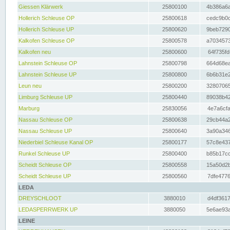
Giessen Klärwerk
25800100
4b386a6a
Hollerich Schleuse OP
25800618
cedc9b0c
Hollerich Schleuse UP
25800620
9beb7290
Kalkofen Schleuse OP
25800578
a7034573
Kalkofen neu
25800600
64f735fd
Lahnstein Schleuse OP
25800798
664d68ea
Lahnstein Schleuse UP
25800800
6b6b31e2
Leun neu
25800200
32807065
Limburg Schleuse UP
25800440
89038b42
Marburg
25830056
4e7a6cfa
Nassau Schleuse OP
25800638
29cb44a2
Nassau Schleuse UP
25800640
3a90a346
Niederbiel Schleuse Kanal OP
25800177
57c8e437
Runkel Schleuse UP
25800400
b85b17cc
Scheidt Schleuse OP
25800558
15a50d2b
Scheidt Schleuse UP
25800560
7dfe4776
LEDA
DREYSCHLOOT
3880010
d4df3617
LEDASPERRWERK UP
3880050
5e6ae93a
LEINE