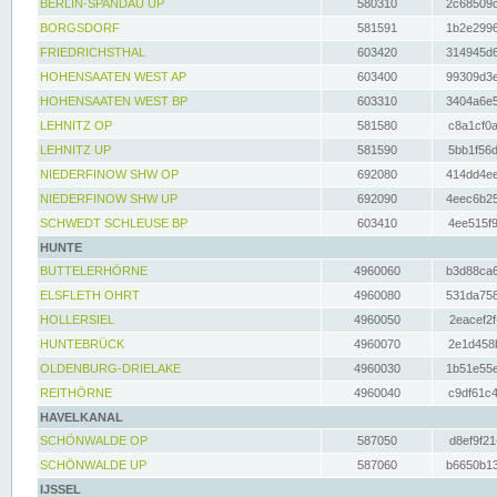
BERLIN-SPANDAU UP
580310
2c68509c
BORGSDORF
581591
1b2e2996
FRIEDRICHSTHAL
603420
314945d6
HOHENSAATEN WEST AP
603400
99309d3e
HOHENSAATEN WEST BP
603310
3404a6e5
LEHNITZ OP
581580
c8a1cf0a
LEHNITZ UP
581590
5bb1f56d
NIEDERFINOW SHW OP
692080
414dd4ee
NIEDERFINOW SHW UP
692090
4eec6b25
SCHWEDT SCHLEUSE BP
603410
4ee515f9
HUNTE
BUTTELERHÖRNE
4960060
b3d88ca6
ELSFLETH OHRT
4960080
531da758
HOLLERSIEL
4960050
2eacef2f
HUNTEBRÜCK
4960070
2e1d458b
OLDENBURG-DRIELAKE
4960030
1b51e55e
REITHÖRNE
4960040
c9df61c4
HAVELKANAL
SCHÖNWALDE OP
587050
d8ef9f21
SCHÖNWALDE UP
587060
b6650b13
IJSSEL