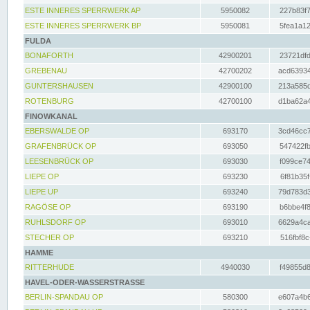
ESTE INNERES SPERRWERK AP
5950082
227b83f7
ESTE INNERES SPERRWERK BP
5950081
5fea1a12
FULDA
BONAFORTH
42900201
23721dfd
GREBENAU
42700202
acd63934
GUNTERSHAUSEN
42900100
213a585d
ROTENBURG
42700100
d1ba62a4
FINOWKANAL
EBERSWALDE OP
693170
3cd46cc7
GRAFENBRÜCK OP
693050
547422fb
LEESENBRÜCK OP
693030
f099ce74
LIEPE OP
693230
6f81b35f
LIEPE UP
693240
79d783d3
RAGÖSE OP
693190
b6bbe4f8
RUHLSDORF OP
693010
6629a4ca
STECHER OP
693210
516fbf8c
HAMME
RITTERHUDE
4940030
f49855d8
HAVEL-ODER-WASSERSTRASSE
BERLIN-SPANDAU OP
580300
e607a4b6