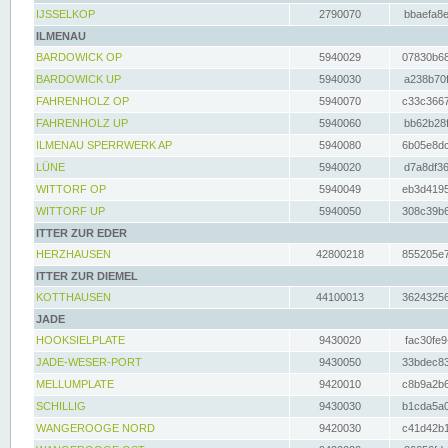
IJSSELKOP
2790070
bbaefa8e
ILMENAU
BARDOWICK OP
5940029
07830b68
BARDOWICK UP
5940030
a238b70f
FAHRENHOLZ OP
5940070
c33c3667
FAHRENHOLZ UP
5940060
bb62b28f
ILMENAU SPERRWERK AP
5940080
6b05e8dc
LÜNE
5940020
d7a8df36
WITTORF OP
5940049
eb3d4195
WITTORF UP
5940050
308c39b6
ITTER ZUR EDER
HERZHAUSEN
42800218
855205e7
ITTER ZUR DIEMEL
KOTTHAUSEN
44100013
36243256
JADE
HOOKSIELPLATE
9430020
fac30fe9
JADE-WESER-PORT
9430050
33bdec83
MELLUMPLATE
9420010
c8b9a2b6
SCHILLIG
9430030
b1cda5a0
WANGEROOGE NORD
9420030
c41d42b1