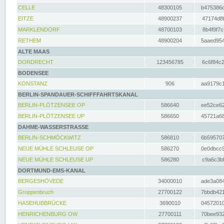
CELLE
48300105
b475386c
EITZE
48900237
47174d8f
MARKLENDORF
48700103
8b4f9f7c
RETHEM
48900204
5aaed954
ALTE MAAS
DORDRECHT
123456785
6c6f84c2
BODENSEE
KONSTANZ
906
aa9179c1
BERLIN-SPANDAUER-SCHIFFFAHRTSKANAL
BERLIN-PLÖTZENSEE OP
586640
ee52ce62
BERLIN-PLÖTZENSEE UP
586650
45721a68
DAHME-WASSERSTRASSE
BERLIN-SCHMÖCKWITZ
586810
6b595707
NEUE MÜHLE SCHLEUSE OP
586270
0e0dbcc9
NEUE MÜHLE SCHLEUSE UP
586280
c9a6c3bf
DORTMUND-EMS-KANAL
BERGESHÖVEDE
34000010
ade3a084
Groppenbruch
27700122
7bbdb421
HASEHUBBRÜCKE
3690010
04572010
HENRICHENBURG OW
27700111
70bee932