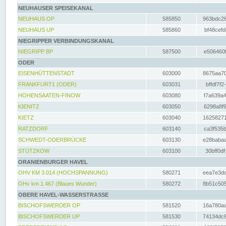
NEUHAUSER SPEISEKANAL
NEUHAUS OP
585850
963bdc26
NEUHAUS UP
585860
bf48cefd
NIEGRIPPER VERBINDUNGSKANAL
NIEGRIPP BP
587500
e506460f
ODER
EISENHÜTTENSTADT
603000
8675aa70
FRANKFURT1 (ODER)
603031
bffdf7f2
HOHENSAATEN-FINOW
603080
f7a639a4
KIENITZ
603050
6298a8f9
KIETZ
603040
16258271
RATZDORF
603140
ca3f535b
SCHWEDT-ODERBRÜCKE
603130
e28babaa
STÜTZKOW
603100
30bff0df
ORANIENBURGER HAVEL
OHV KM 3.014 (HOCHSPANNUNG)
580271
eea7e3dc
OHv km 1.467 (Blaues Wunder)
580272
8b51c505
OBERE HAVEL-WASSERSTRASSE
BISCHOFSWERDER OP
581520
16a780aa
BISCHOFSWERDER UP
581530
74134dc6