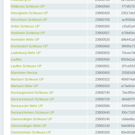
Heilbronn Schleuse UP
23800560
f77df170
Hessigheim Schleuse UP
23800420
23517de9
Hirschhorn Schleuse UP
23800700
acf505dd
Hofen Schleuse UP
23800260
cf2af1a4
Horkheim Schleuse UP
23800557
b76bf04c
Horkheim Wehr UP
23800520
d9b441a5
Kochendorf Schleuse UP
23800600
8f695e71
Ladenburg Wehr UP
23800820
70cee7df
Lauffen
23800500
8559d1a0
Lauffen Schleuse UP
23800501
2f7cb553
Mannheim Neckar
23800900
25582d3f
Marbach Schleuse UP
23800322
456974a8
Marbach Wehr UP
23800320
a73a9cb4
Neckargemünd Schleuse UP
23800740
7be3ff2e
Neckarsteinach Schleuse UP
23800720
d64d07f7
Neckarsulm Wehr UP
23800580
845944f8
Neckarzimmern Schleuse UP
23800640
f00c7183
Oberesslingen Schleuse UP
23800145
cbfae6bc
Oberesslingen Wehr UP
23800140
9de0843a
Obertürkheim Schleuse UP
23800200
80e002d8