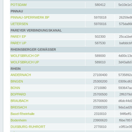
POTSDAM
580412
5e10e1e7
PINNAU
PINNAU-SPERRWERK BP
5970018
26259e8f
UETERSEN
5970016
575da86f
PAREYER VERBINDUNGSKANAL
PAREY EP
502300
25ca1bef
PAREY UP
587530
bafddcbf
RHEINSBERGER GEWÄSSER
WOLFSBRUCH OP
589000
4d00c13e
WOLFSBRUCH UP
589010
3d43a8d7
RHEIN
ANDERNACH
27100400
5735892a
BINGEN
25300200
0309cd61
BONN
2710080
593647aa
BOPPARD
25700500
2ff6379d
BRAUBACH
25700600
d6dc44d1
BREISACH
23300320
9da1ad2b
Basel-Rheinhalle
2310010
94f6eff1
Bodenheim
23900620
f6be7857
DUISBURG-RUHRORT
2770010
c0f51e35