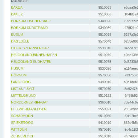
NORDSEE
BAKE A
9510063
e8daa3e2
BAKE Z
9510066
104fdc24
BORKUM FISCHERBALJE
9340020
8727ebfd
BORKUM SÜDSTRAND
9340030
478f21e9
BÜSUM
9510095
5287a3e1
DAGEBÜLL
9570040
6233e901
EIDER-SPERRWERK AP
9530010
04acd7e5
HELGOLAND BINNENHAFEN
9510070
c0ec139b
HELGOLAND SÜDHAFEN
9510075
0d8233b8
HUSUM
9530020
e114aeec
HÖRNUM
9570050
733755fd
LANGEOOG
9390010
a0c1dcb6
LIST AUF SYLT
9570070
5e92d73f
MITTELGRUND
9510132
3ff99b92
NORDERNEY RIFFGAT
9360010
c0244c0e
PELLWORM ANLEGER
9550021
2852b9ab
SCHARHÖRN
9510060
f0197bcf
SPIEKEROOG
9410010
662c4b5e
WITTDÜN
9570010
9c4c11f2
ZEHNERLOCH
9510010
e574d0af