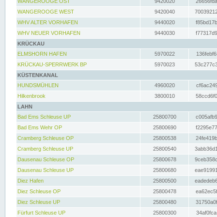
WANGEROOGE OST
9420020
26656fda
WANGEROOGE WEST
9420040
70039212
WHV ALTER VORHAFEN
9440020
f85bd17b
WHV NEUER VORHAFEN
9440030
f77317d9
KRÜCKAU
ELMSHORN HAFEN
5970022
136febf6
KRÜCKAU-SPERRWERK BP
5970023
53c277c3
KÜSTENKANAL
HUNDSMÜHLEN
4960020
cf6ac249
Hilkenbrook
3800010
58ccd6f0
LAHN
Bad Ems Schleuse UP
25800700
c005afb9
Bad Ems Wehr OP
25800690
f2295e77
Cramberg Schleuse OP
25800538
24fe419b
Cramberg Schleuse UP
25800540
3abb36d1
Dausenau Schleuse OP
25800678
9ceb358c
Dausenau Schleuse UP
25800680
eae91991
Diez Hafen
25800500
eadedeb6
Diez Schleuse OP
25800478
ea62ec5f
Diez Schleuse UP
25800480
31750a0f
Fürfurt Schleuse UP
25800300
34af0fca