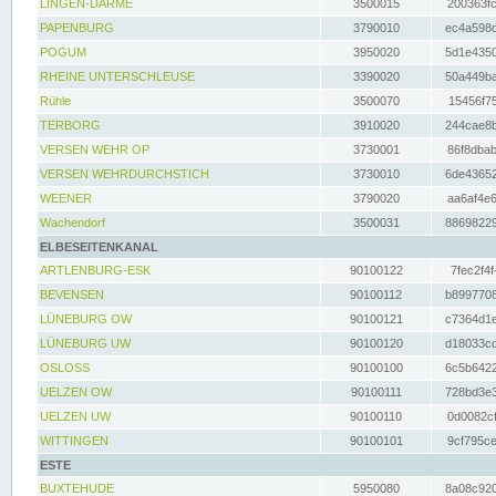
LINGEN-DARME
3500015
200363fc
PAPENBURG
3790010
ec4a598d
POGUM
3950020
5d1e4350
RHEINE UNTERSCHLEUSE
3390020
50a449ba
Rühle
3500070
15456f75
TERBORG
3910020
244cae8b
VERSEN WEHR OP
3730001
86f8dbab
VERSEN WEHRDURCHSTICH
3730010
6de43652
WEENER
3790020
aa6af4e6
Wachendorf
3500031
88698229
ELBESEITENKANAL
ARTLENBURG-ESK
90100122
7fec2f4f
BEVENSEN
90100112
b8997708
LÜNEBURG OW
90100121
c7364d1e
LÜNEBURG UW
90100120
d18033cd
OSLOSS
90100100
6c5b6422
UELZEN OW
90100111
728bd3e3
UELZEN UW
90100110
0d0082cf
WITTINGEN
90100101
9cf795ce
ESTE
BUXTEHUDE
5950080
8a08c920