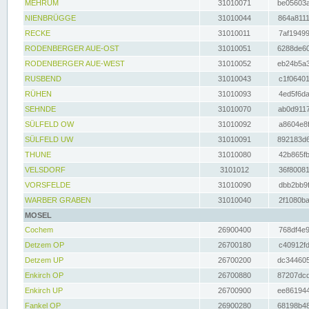
MEHRUM
31010071
be05603a
NIENBRÜGGE
31010044
864a8111
RECKE
31010011
7af19499
RODENBERGER AUE-OST
31010051
6288de60
RODENBERGER AUE-WEST
31010052
eb24b5a3
RUSBEND
31010043
c1f06401
RÜHEN
31010093
4ed5f6da
SEHNDE
31010070
ab0d9117
SÜLFELD OW
31010092
a8604e8f
SÜLFELD UW
31010091
892183d6
THUNE
31010080
42b865fb
VELSDORF
3101012
36f80081
VORSFELDE
31010090
dbb2bb9f
WARBER GRABEN
31010040
2f1080ba
MOSEL
Cochem
26900400
768df4e9
Detzem OP
26700180
c40912fd
Detzem UP
26700200
dc344605
Enkirch OP
26700880
87207dcd
Enkirch UP
26700900
ee861944
Fankel OP
26900280
68198b48