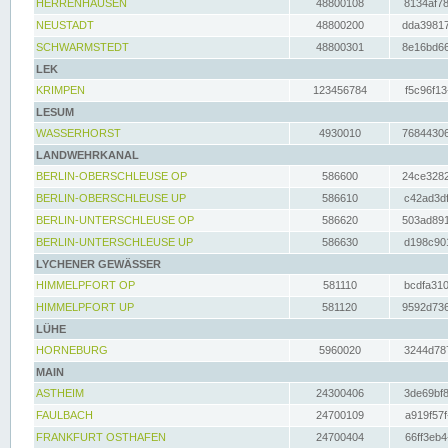
HERRENHAUSEN
48800108
8134af78
NEUSTADT
48800200
dda39817
SCHWARMSTEDT
48800301
8e16bd66
LEK
KRIMPEN
123456784
f5c96f13
LESUM
WASSERHORST
4930010
76844306
LANDWEHRKANAL
BERLIN-OBERSCHLEUSE OP
586600
24ce3282
BERLIN-OBERSCHLEUSE UP
586610
c42ad3df
BERLIN-UNTERSCHLEUSE OP
586620
503ad891
BERLIN-UNTERSCHLEUSE UP
586630
d198c901
LYCHENER GEWÄSSER
HIMMELPFORT OP
581110
bcdfa310
HIMMELPFORT UP
581120
9592d736
LÜHE
HORNEBURG
5960020
3244d787
MAIN
ASTHEIM
24300406
3de69bf8
FAULBACH
24700109
a919f57f
FRANKFURT OSTHAFEN
24700404
66ff3eb4