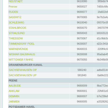
NEUSTADT
9610080
3f0b6b74
Prerow
9650027
7d50c68c
RUDEN
9690077
1fa822e6
SASSNITZ
9670065
9e7b2a4d
SCHLESWIG
9610040
09370c05
STAHLBRODE
9650070
340707f4
STRALSUND
9650043
b9163121
THIESSOW
9670067
d1c9bb3c
TIMMENDORF POEL
9630007
d22c341b
WARNEMÜNDE
9640015
220ff4c6
WISMAR-BAUMHAUS
9630008
95a0ab45
WITTOWER FÄHRE
9670055
4b348b56
ORANIENBURGER KANAL
SACHSENHAUSEN OP
580240
adbd3144
SACHSENHAUSEN UP
581840
0a6fe221
PEENE
AALBUDE
9660009
8ba772ed
ANKLAM
9660001
22fd01e0
DEMMIN
9660007
b7e238e8
JARMEN
9660005
a3328262
POTSDAMER HAVEL