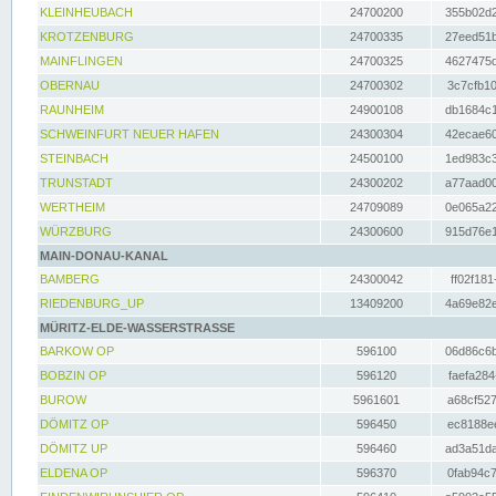
KLEINHEUBACH
24700200
355b02d2
KROTZENBURG
24700335
27eed51b
MAINFLINGEN
24700325
4627475d
OBERNAU
24700302
3c7cfb10
RAUNHEIM
24900108
db1684c1
SCHWEINFURT NEUER HAFEN
24300304
42ecae60
STEINBACH
24500100
1ed983c3
TRUNSTADT
24300202
a77aad00
WERTHEIM
24709089
0e065a22
WÜRZBURG
24300600
915d76e1
MAIN-DONAU-KANAL
BAMBERG
24300042
ff02f181
RIEDENBURG_UP
13409200
4a69e82e
MÜRITZ-ELDE-WASSERSTRASSE
BARKOW OP
596100
06d86c6b
BOBZIN OP
596120
faefa284
BUROW
5961601
a68cf527
DÖMITZ OP
596450
ec8188ee
DÖMITZ UP
596460
ad3a51da
ELDENA OP
596370
0fab94c7