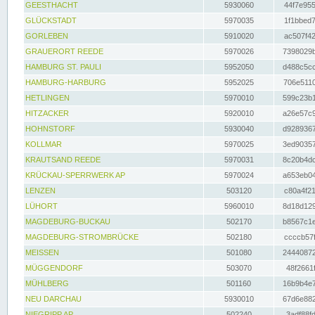
GEESTHACHT
5930060
44f7e955
GLÜCKSTADT
5970035
1f1bbed7
GORLEBEN
5910020
ac507f42
GRAUERORT REEDE
5970026
7398029b
HAMBURG ST. PAULI
5952050
d488c5cc
HAMBURG-HARBURG
5952025
706e5110
HETLINGEN
5970010
599c23b1
HITZACKER
5920010
a26e57c9
HOHNSTORF
5930040
d9289367
KOLLMAR
5970025
3ed90357
KRAUTSAND REEDE
5970031
8c20b4dc
KRÜCKAU-SPERRWERK AP
5970024
a653eb04
LENZEN
503120
c80a4f21
LÜHORT
5960010
8d18d129
MAGDEBURG-BUCKAU
502170
b8567c1e
MAGDEBURG-STROMBRÜCKE
502180
ccccb57f
MEISSEN
501080
24440872
MÜGGENDORF
503070
48f2661f
MÜHLBERG
501160
16b9b4e7
NEU DARCHAU
5930010
67d6e882
NIEGRIPP AP
502240
3adf88fd