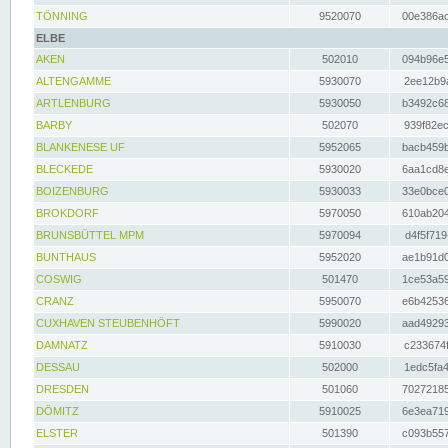
TÖNNING
9520070
00e386ac
ELBE
AKEN
502010
094b96e5
ALTENGAMME
5930070
2ee12b9a
ARTLENBURG
5930050
b3492c68
BARBY
502070
939f82ec
BLANKENESE UF
5952065
bacb459b
BLECKEDE
5930020
6aa1cd8e
BOIZENBURG
5930033
33e0bce0
BROKDORF
5970050
610ab204
BRUNSBÜTTEL MPM
5970094
d4f5f719
BUNTHAUS
5952020
ae1b91d0
COSWIG
501470
1ce53a59
CRANZ
5950070
e6b42536
CUXHAVEN STEUBENHÖFT
5990020
aad49293
DAMNATZ
5910030
c233674f
DESSAU
502000
1edc5fa4
DRESDEN
501060
70272185
DÖMITZ
5910025
6e3ea719
ELSTER
501390
c093b557