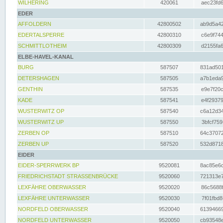
WILHERING
420061
aec23fd6
EDER
AFFOLDERN
42800502
ab9d5a42
EDERTALSPERRE
42800310
c6e9f744
SCHMITTLOTHEIM
42800309
d2155fa6
ELBE-HAVEL-KANAL
BURG
587507
831ad501
DETERSHAGEN
587505
a7b1eda9
GENTHIN
587535
e9e7f20c
KADE
587541
e4f29379
WUSTERWITZ OP
587540
c6a12d34
WUSTERWITZ UP
587550
3bfcf759
ZERBEN OP
587510
64c37072
ZERBEN UP
587520
532d8718
EIDER
EIDER-SPERRWERK BP
9520081
8ac85e6c
FRIEDRICHSTADT STRASSENBRÜCKE
9520060
721313e7
LEXFÄHRE OBERWASSER
9520020
86c5688f
LEXFÄHRE UNTERWASSER
9520030
7f01fbd8
NORDFELD OBERWASSER
9520040
61394669
NORDFELD UNTERWASSER
9520050
cb93548e