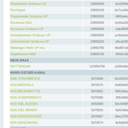
Pleidelsheim Schleuse UP
23800400
6e183f4b
Plochingen
23800100
be7ce40e
Poppenweiler Schleuse UP
23800300
f4854a4c
Rockenau SKA
23800690
4c00a166
Rockenau Schleuse UP
23800680
5ab4f00f
Schwabenheim Schleuse UP
23800800
ec9d3a4d
Untertürkheim Schleuse UP
23800220
a5ca02fb
Wieblingen Wehr UP neu
23800780
66d887a6
Ziegelhausen AMS
23800745
3944c1fd
NEUE MAAS
ROTTERDAM
123456786
a269e3be
NORD-OSTSEE-KANAL
AWK STROHBRÜCK
5970069
0e192297
NOK BREIHOLZ
5970075
4a904d59
NOK BRUNSBÜTTEL
5970091
85fc0dac
NOK DÜKERSWISCH
5970085
3954300d
NOK KIEL AUSSEN
5650068
6dc44585
NOK KIEL BINNEN
5979020
8af24d6a
NOK KÖNIGSFÖRDE
5970067
d0ec2790
NOK RENDSBURG
5970074
8c8afb56