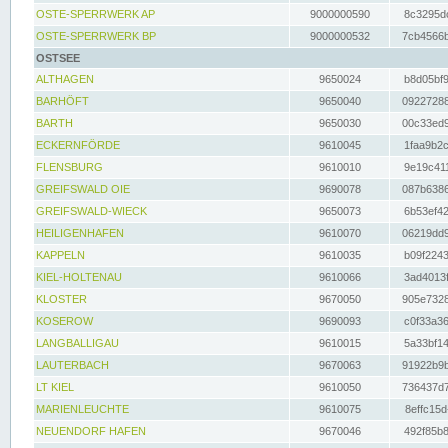
OSTE-SPERRWERK AP
9000000590
8c3295dc
OSTE-SPERRWERK BP
9000000532
7cb4566b
OSTSEE
ALTHAGEN
9650024
b8d05bf9
BARHÖFT
9650040
09227288
BARTH
9650030
00c33ed9
ECKERNFÖRDE
9610045
1faa9b2c
FLENSBURG
9610010
9e19c411
GREIFSWALD OIE
9690078
087b6386
GREIFSWALD-WIECK
9650073
6b53ef42
HEILIGENHAFEN
9610070
06219dd9
KAPPELN
9610035
b09f2243
KIEL-HOLTENAU
9610066
3ad4013f
KLOSTER
9670050
905e7328
KOSEROW
9690093
c0f33a36
LANGBALLIGAU
9610015
5a33bf14
LAUTERBACH
9670063
91922b9b
LT KIEL
9610050
736437d7
MARIENLEUCHTE
9610075
8effc15d
NEUENDORF HAFEN
9670046
492f85b8