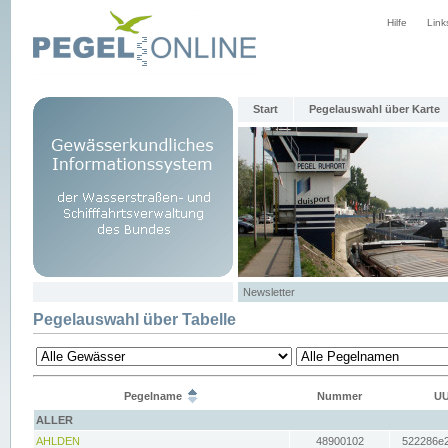
Hilfe
Link
Start
Pegelauswahl über Karte
Newsletter
Pegelauswahl über Tabelle
Pegelname
Nummer
UU
ALLER
AHLDEN
48900102
522286e2