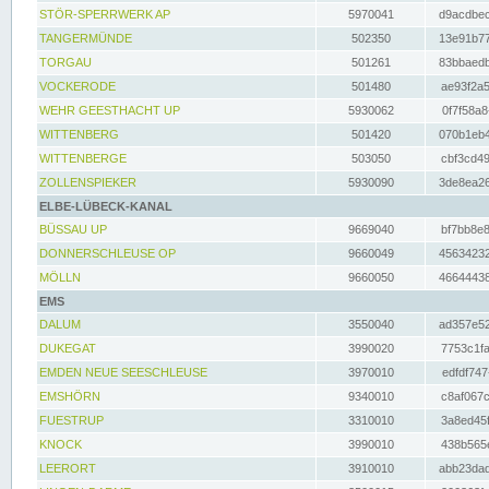
STÖR-SPERRWERK AP
5970041
d9acdbec
TANGERMÜNDE
502350
13e91b77
TORGAU
501261
83bbaedb
VOCKERODE
501480
ae93f2a5
WEHR GEESTHACHT UP
5930062
0f7f58a8
WITTENBERG
501420
070b1eb4
WITTENBERGE
503050
cbf3cd49
ZOLLENSPIEKER
5930090
3de8ea26
ELBE-LÜBECK-KANAL
BÜSSAU UP
9669040
bf7bb8e8
DONNERSCHLEUSE OP
9660049
45634232
MÖLLN
9660050
46644438
EMS
DALUM
3550040
ad357e52
DUKEGAT
3990020
7753c1fa
EMDEN NEUE SEESCHLEUSE
3970010
edfdf747
EMSHÖRN
9340010
c8af067c
FUESTRUP
3310010
3a8ed45f
KNOCK
3990010
438b565e
LEERORT
3910010
abb23dad