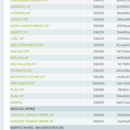
FINDENWIRUNSHIER OP
596410
a5902c55
GARWITZ UP
596230
12499527
GRABOW OP
596330
db4a69b2
GÜRITZ OP
596350
956ce5ff
KLEIN LAASCH WEHR OP
596300
25530a3e
LEWITZ OP
596250
7bbd90ad
LÜBZ OP
596140
d75442cf
MALCHOW WEHR OP
596200
bccaacb3
MALLISS OP
596390
497c29ee
MALLISS UP
596400
a64918a6
NEU KALLISS OP
596430
30739ff3
NEUBURG OP
596160
541c508a
NEUSTADT GLEWE OP
596280
c4381eb3
PARCHIM GÜTE
5961801
3dec3921
PLAU OP
596080
3ffddb2c
PLAU UP
596090
506e6b03
WAREN
596030
bd317edd
MÜGGELSPREE
GROSSE TRÄNKE WEHR OP
582660
81630fdd
GROSSE TRÄNKE WEHR UP
582670
cfad4ee5
MÜRITZ-HAVEL-WASSERSTRASSE