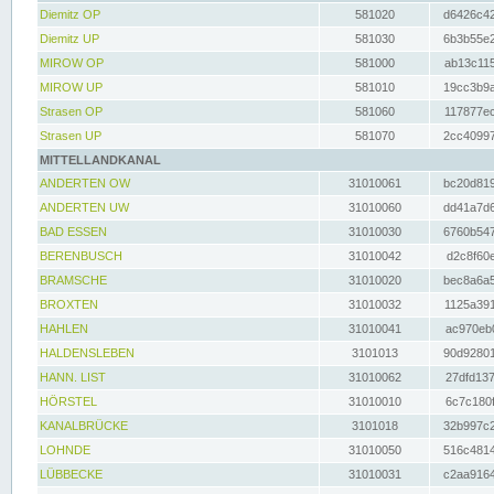
Diemitz OP
581020
d6426c42
Diemitz UP
581030
6b3b55e2
MIROW OP
581000
ab13c115
MIROW UP
581010
19cc3b9a
Strasen OP
581060
117877ec
Strasen UP
581070
2cc40997
MITTELLANDKANAL
ANDERTEN OW
31010061
bc20d819
ANDERTEN UW
31010060
dd41a7d6
BAD ESSEN
31010030
6760b547
BERENBUSCH
31010042
d2c8f60e
BRAMSCHE
31010020
bec8a6a5
BROXTEN
31010032
1125a391
HAHLEN
31010041
ac970eb0
HALDENSLEBEN
3101013
90d92801
HANN. LIST
31010062
27dfd137
HÖRSTEL
31010010
6c7c180f
KANALBRÜCKE
3101018
32b997c2
LOHNDE
31010050
516c4814
LÜBBECKE
31010031
c2aa9164