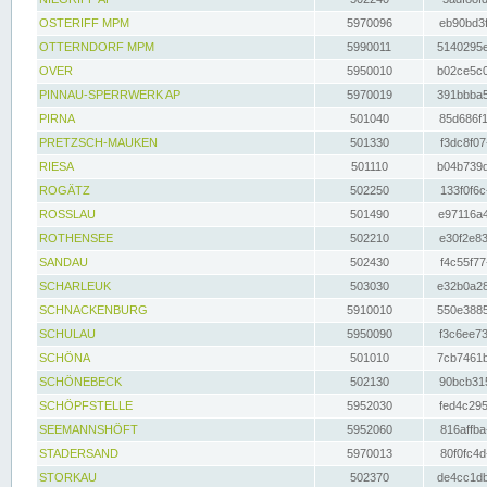
OSTERIFF MPM
5970096
eb90bd3f
OTTERNDORF MPM
5990011
5140295e
OVER
5950010
b02ce5c0
PINNAU-SPERRWERK AP
5970019
391bbba5
PIRNA
501040
85d686f1
PRETZSCH-MAUKEN
501330
f3dc8f07
RIESA
501110
b04b739d
ROGÄTZ
502250
133f0f6c
ROSSLAU
501490
e97116a4
ROTHENSEE
502210
e30f2e83
SANDAU
502430
f4c55f77
SCHARLEUK
503030
e32b0a28
SCHNACKENBURG
5910010
550e3885
SCHULAU
5950090
f3c6ee73
SCHÖNA
501010
7cb7461b
SCHÖNEBECK
502130
90bcb315
SCHÖPFSTELLE
5952030
fed4c295
SEEMANNSHÖFT
5952060
816affba
STADERSAND
5970013
80f0fc4d
STORKAU
502370
de4cc1db