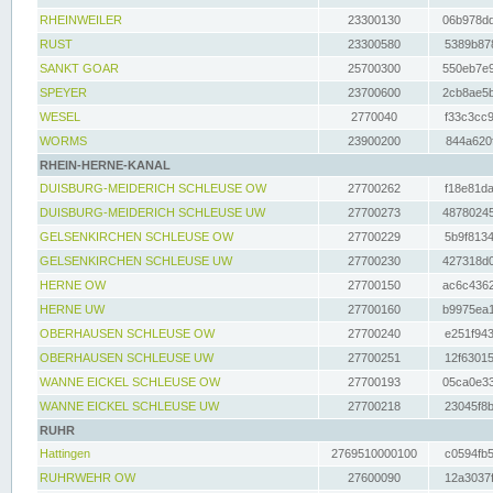
RHEINWEILER
23300130
06b978dd
RUST
23300580
5389b878
SANKT GOAR
25700300
550eb7e9
SPEYER
23700600
2cb8ae5b
WESEL
2770040
f33c3cc9
WORMS
23900200
844a620f
RHEIN-HERNE-KANAL
DUISBURG-MEIDERICH SCHLEUSE OW
27700262
f18e81da
DUISBURG-MEIDERICH SCHLEUSE UW
27700273
48780245
GELSENKIRCHEN SCHLEUSE OW
27700229
5b9f8134
GELSENKIRCHEN SCHLEUSE UW
27700230
427318d0
HERNE OW
27700150
ac6c4362
HERNE UW
27700160
b9975ea1
OBERHAUSEN SCHLEUSE OW
27700240
e251f943
OBERHAUSEN SCHLEUSE UW
27700251
12f63015
WANNE EICKEL SCHLEUSE OW
27700193
05ca0e33
WANNE EICKEL SCHLEUSE UW
27700218
23045f8b
RUHR
Hattingen
2769510000100
c0594fb5
RUHRWEHR OW
27600090
12a3037f