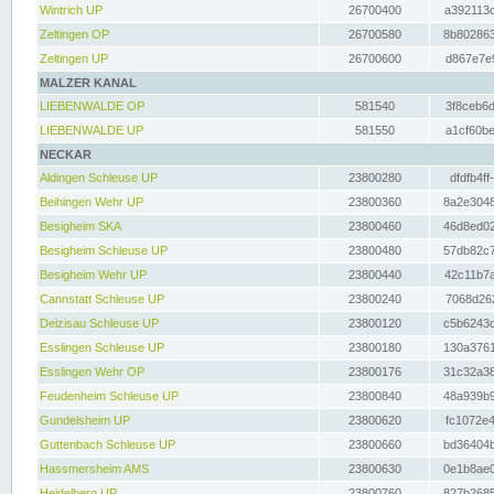
Wintrich UP
26700400
a392113c
Zeltingen OP
26700580
8b802863
Zeltingen UP
26700600
d867e7e9
MALZER KANAL
LIEBENWALDE OP
581540
3f8ceb6d
LIEBENWALDE UP
581550
a1cf60be
NECKAR
Aldingen Schleuse UP
23800280
dfdfb4ff
Beihingen Wehr UP
23800360
8a2e3048
Besigheim SKA
23800460
46d8ed02
Besigheim Schleuse UP
23800480
57db82c7
Besigheim Wehr UP
23800440
42c11b7a
Cannstatt Schleuse UP
23800240
7068d262
Deizisau Schleuse UP
23800120
c5b6243d
Esslingen Schleuse UP
23800180
130a3761
Esslingen Wehr OP
23800176
31c32a38
Feudenheim Schleuse UP
23800840
48a939b9
Gundelsheim UP
23800620
fc1072e4
Guttenbach Schleuse UP
23800660
bd36404b
Hassmersheim AMS
23800630
0e1b8ae0
Heidelberg UP
23800760
827b2685