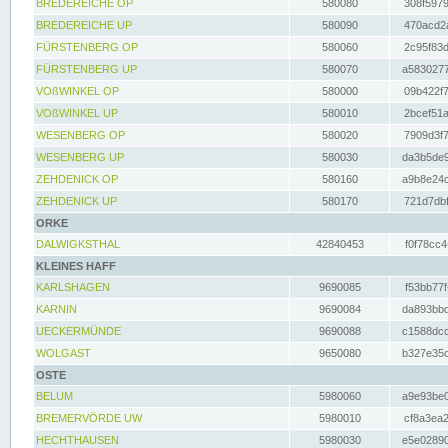
BREDEREICHE OP
580080
308f5979
BREDEREICHE UP
580090
470acd2a
FÜRSTENBERG OP
580060
2c95f83d
FÜRSTENBERG UP
580070
a5830277
VOßWINKEL OP
580000
09b422f7
VOßWINKEL UP
580010
2bcef51a
WESENBERG OP
580020
7909d3f7
WESENBERG UP
580030
da3b5de9
ZEHDENICK OP
580160
a9b8e24c
ZEHDENICK UP
580170
721d7dbf
ORKE
DALWIGKSTHAL
42840453
f0f78cc4
KLEINES HAFF
KARLSHAGEN
9690085
f53bb77f
KARNIN
9690084
da893bbd
UECKERMÜNDE
9690088
c1588dcc
WOLGAST
9650080
b327e35c
OSTE
BELUM
5980060
a9e93be0
BREMERVÖRDE UW
5980010
cf8a3ea2
HECHTHAUSEN
5980030
e5e02890