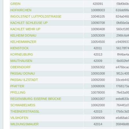
GREIN
420091
f3bf0b0b
HOFKIRCHEN
10088003
616dd98e
INGOLSTADT LUITPOLDSTRASSE
10046105
824a046b
KACHLET SCHLEUSE UP
10090708
0fd56e0a
KACHLET WEHR UP
10090408
560cf185
KELHEIM DONAU
10053009
296fc6d4
KELHEIMWINZER
10054500
c9409937
KIENSTOCK
42011
56178f74
KORNEUBURG
42013
ff44be4a
MAUTHAUSEN
42009
6b002fef
OBERNDORF
10056302
e476bcad
PASSAU DONAU
10091008
9f12c405
PASSAU ILZSTADT
10092000
33ceb441
PFATTER
10068006
f768173a
PFELLING
10078000
7fe63a95
REGENSBURG EISERNE BRÜCKE
10061007
eebd633a
SCHWABELWEIS
10062000
7644f1d7
THEBNERSTRASSL
42015
f7b5c3d3
VILSHOFEN
10089006
e6d68ab7
WILDUNGSMAUER
42014
35846b8b