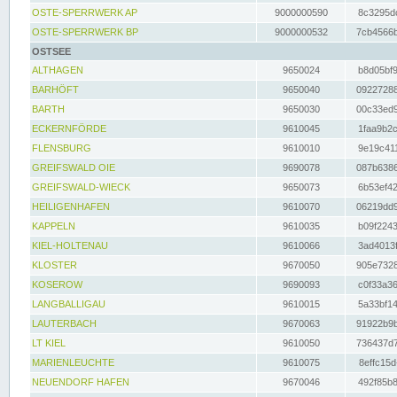
OSTE-SPERRWERK AP
9000000590
8c3295dc
OSTE-SPERRWERK BP
9000000532
7cb4566b
OSTSEE
ALTHAGEN
9650024
b8d05bf9
BARHÖFT
9650040
09227288
BARTH
9650030
00c33ed9
ECKERNFÖRDE
9610045
1faa9b2c
FLENSBURG
9610010
9e19c411
GREIFSWALD OIE
9690078
087b6386
GREIFSWALD-WIECK
9650073
6b53ef42
HEILIGENHAFEN
9610070
06219dd9
KAPPELN
9610035
b09f2243
KIEL-HOLTENAU
9610066
3ad4013f
KLOSTER
9670050
905e7328
KOSEROW
9690093
c0f33a36
LANGBALLIGAU
9610015
5a33bf14
LAUTERBACH
9670063
91922b9b
LT KIEL
9610050
736437d7
MARIENLEUCHTE
9610075
8effc15d
NEUENDORF HAFEN
9670046
492f85b8