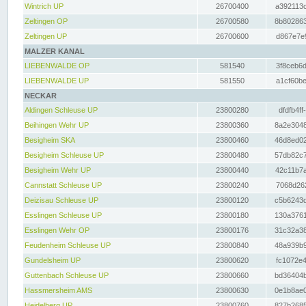
Wintrich UP
26700400
a392113c
Zeltingen OP
26700580
8b802863
Zeltingen UP
26700600
d867e7e9
MALZER KANAL
LIEBENWALDE OP
581540
3f8ceb6d
LIEBENWALDE UP
581550
a1cf60be
NECKAR
Aldingen Schleuse UP
23800280
dfdfb4ff
Beihingen Wehr UP
23800360
8a2e3048
Besigheim SKA
23800460
46d8ed02
Besigheim Schleuse UP
23800480
57db82c7
Besigheim Wehr UP
23800440
42c11b7a
Cannstatt Schleuse UP
23800240
7068d262
Deizisau Schleuse UP
23800120
c5b6243d
Esslingen Schleuse UP
23800180
130a3761
Esslingen Wehr OP
23800176
31c32a38
Feudenheim Schleuse UP
23800840
48a939b9
Gundelsheim UP
23800620
fc1072e4
Guttenbach Schleuse UP
23800660
bd36404b
Hassmersheim AMS
23800630
0e1b8ae0
Heidelberg UP
23800760
827b2685