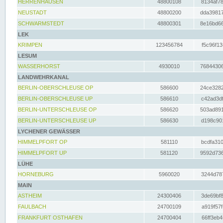
HERRENHAUSEN
48800108
8134af78
NEUSTADT
48800200
dda39817
SCHWARMSTEDT
48800301
8e16bd66
LEK
KRIMPEN
123456784
f5c96f13
LESUM
WASSERHORST
4930010
76844306
LANDWEHRKANAL
BERLIN-OBERSCHLEUSE OP
586600
24ce3282
BERLIN-OBERSCHLEUSE UP
586610
c42ad3df
BERLIN-UNTERSCHLEUSE OP
586620
503ad891
BERLIN-UNTERSCHLEUSE UP
586630
d198c901
LYCHENER GEWÄSSER
HIMMELPFORT OP
581110
bcdfa310
HIMMELPFORT UP
581120
9592d736
LÜHE
HORNEBURG
5960020
3244d787
MAIN
ASTHEIM
24300406
3de69bf8
FAULBACH
24700109
a919f57f
FRANKFURT OSTHAFEN
24700404
66ff3eb4