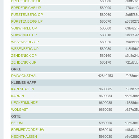
BREDEREICHE OP
580080
308f5979
BREDEREICHE UP
580090
470acd2a
FÜRSTENBERG OP
580060
2c95f83d
FÜRSTENBERG UP
580070
a5830277
VOßWINKEL OP
580000
09b422f7
VOßWINKEL UP
580010
2bcef51a
WESENBERG OP
580020
7909d3f7
WESENBERG UP
580030
da3b5de9
ZEHDENICK OP
580160
a9b8e24c
ZEHDENICK UP
580170
721d7dbf
ORKE
DALWIGKSTHAL
42840453
f0f78cc4
KLEINES HAFF
KARLSHAGEN
9690085
f53bb77f
KARNIN
9690084
da893bbd
UECKERMÜNDE
9690088
c1588dcc
WOLGAST
9650080
b327e35c
OSTE
BELUM
5980060
a9e93be0
BREMERVÖRDE UW
5980010
cf8a3ea2
HECHTHAUSEN
5980030
e5e02890