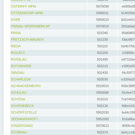
OSTERIFF MPM
5970096
eb90bd3f
OTTERNDORF MPM
5990011
5140295e
OVER
5950010
b02ce5c0
PINNAU-SPERRWERK AP
5970019
391bbba5
PIRNA
501040
85d686f1
PRETZSCH-MAUKEN
501330
f3dc8f07
RIESA
501110
b04b739d
ROGÄTZ
502250
133f0f6c
ROSSLAU
501490
e97116a4
ROTHENSEE
502210
e30f2e83
SANDAU
502430
f4c55f77
SCHARLEUK
503030
e32b0a28
SCHNACKENBURG
5910010
550e3885
SCHULAU
5950090
f3c6ee73
SCHÖNA
501010
7cb7461b
SCHÖNEBECK
502130
90bcb315
SCHÖPFSTELLE
5952030
fed4c295
SEEMANNSHÖFT
5952060
816affba
STADERSAND
5970013
80f0fc4d
STORKAU
502370
de4cc1db