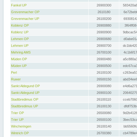
Fankel UP
26900300
583420a8
Grevenmacher OP
2610180
6e72bebf
Grevenmacher UP
26100200
69308142
Koblenz OP
26900880
3f64ff08
Koblenz UP
26900900
9dbcac54
Lehmen OP
26900680
d0abe01a
Lehmen UP
26900700
dc1bb420
Mehring AMS
26700100
4c1b6f17
Müden OP
26900480
a5c880a3
Müden UP
26900500
edc67ca3
Perl
26100100
c263ea53
Ruwer
26500150
abd34ee6
Sankt Aldegund OP
26900080
e4d6a271
Sankt Aldegund UP
26900100
20640279
Stadtbredimus OP
26100110
cceb7060
Stadtbredimus UP
26100130
dfdf753b
Trier OP
26500080
9d2b4126
Trier UP
26500100
3bec53ca
Wincheringen
26100140
bb5560fc
Wintrich OP
26700380
cb4789e4