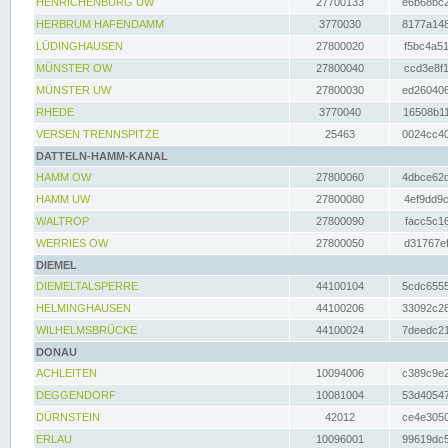
HENRICHENBURG UW
27700133
e6b68bc2
HERBRUM HAFENDAMM
3770030
8177a148
LÜDINGHAUSEN
27800020
f5bc4a51
MÜNSTER OW
27800040
ccd3e8f1
MÜNSTER UW
27800030
ed260406
RHEDE
3770040
16508b11
VERSEN TRENNSPITZE
25463
0024cc40
DATTELN-HAMM-KANAL
HAMM OW
27800060
4dbce62d
HAMM UW
27800080
4ef9dd9c
WALTROP
27800090
facc5c16
WERRIES OW
27800050
d31767ef
DIEMEL
DIEMELTALSPERRE
44100104
5cdc6555
HELMINGHAUSEN
44100206
33092c28
WILHELMSBRÜCKE
44100024
7deedc21
DONAU
ACHLEITEN
10094006
c389c9e2
DEGGENDORF
10081004
53d40547
DÜRNSTEIN
42012
ce4e3050
ERLAU
10096001
99619dc5