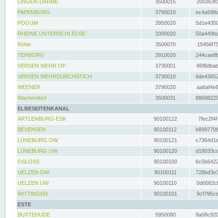
LINGEN-DARME
3500015
200363fc
PAPENBURG
3790010
ec4a598d
POGUM
3950020
5d1e4350
RHEINE UNTERSCHLEUSE
3390020
50a449ba
Rühle
3500070
15456f75
TERBORG
3910020
244cae8b
VERSEN WEHR OP
3730001
86f8dbab
VERSEN WEHRDURCHSTICH
3730010
6de43652
WEENER
3790020
aa6af4e6
Wachendorf
3500031
88698229
ELBESEITENKANAL
ARTLENBURG-ESK
90100122
7fec2f4f
BEVENSEN
90100112
b8997708
LÜNEBURG OW
90100121
c7364d1e
LÜNEBURG UW
90100120
d18033cd
OSLOSS
90100100
6c5b6422
UELZEN OW
90100111
728bd3e3
UELZEN UW
90100110
0d0082cf
WITTINGEN
90100101
9cf795ce
ESTE
BUXTEHUDE
5950080
8a08c920