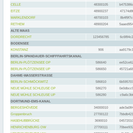
CELLE
48300105
b475386c
EITZE
48900237
47174d8f
MARKLENDORF
48700103
8b4f9f7c
RETHEM
48900204
5aaed954
ALTE MAAS
DORDRECHT
123456785
6c6f84c2
BODENSEE
KONSTANZ
906
aa9179c1
BERLIN-SPANDAUER-SCHIFFFAHRTSKANAL
BERLIN-PLÖTZENSEE OP
586640
ee52ce62
BERLIN-PLÖTZENSEE UP
586650
45721a68
DAHME-WASSERSTRASSE
BERLIN-SCHMÖCKWITZ
586810
6b595707
NEUE MÜHLE SCHLEUSE OP
586270
0e0dbcc9
NEUE MÜHLE SCHLEUSE UP
586280
c9a6c3bf
DORTMUND-EMS-KANAL
BERGESHÖVEDE
34000010
ade3a084
Groppenbruch
27700122
7bbdb421
HASEHUBBRÜCKE
3690010
04572010
HENRICHENBURG OW
27700111
70bee932