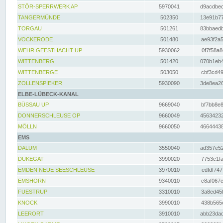
STÖR-SPERRWERK AP
5970041
d9acdbec
TANGERMÜNDE
502350
13e91b77
TORGAU
501261
83bbaedb
VOCKERODE
501480
ae93f2a5
WEHR GEESTHACHT UP
5930062
0f7f58a8
WITTENBERG
501420
070b1eb4
WITTENBERGE
503050
cbf3cd49
ZOLLENSPIEKER
5930090
3de8ea26
ELBE-LÜBECK-KANAL
BÜSSAU UP
9669040
bf7bb8e8
DONNERSCHLEUSE OP
9660049
45634232
MÖLLN
9660050
46644438
EMS
DALUM
3550040
ad357e52
DUKEGAT
3990020
7753c1fa
EMDEN NEUE SEESCHLEUSE
3970010
edfdf747
EMSHÖRN
9340010
c8af067c
FUESTRUP
3310010
3a8ed45f
KNOCK
3990010
438b565e
LEERORT
3910010
abb23dad