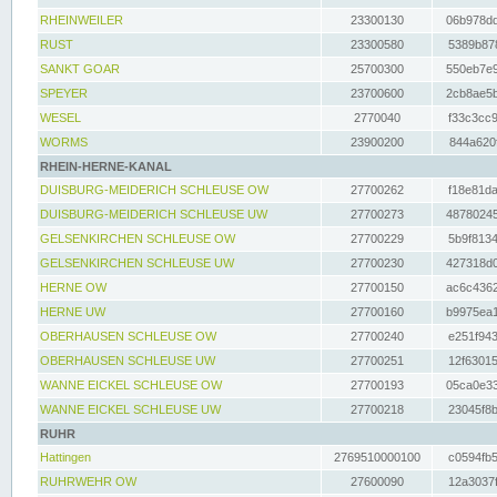
RHEINWEILER
23300130
06b978dd
RUST
23300580
5389b878
SANKT GOAR
25700300
550eb7e9
SPEYER
23700600
2cb8ae5b
WESEL
2770040
f33c3cc9
WORMS
23900200
844a620f
RHEIN-HERNE-KANAL
DUISBURG-MEIDERICH SCHLEUSE OW
27700262
f18e81da
DUISBURG-MEIDERICH SCHLEUSE UW
27700273
48780245
GELSENKIRCHEN SCHLEUSE OW
27700229
5b9f8134
GELSENKIRCHEN SCHLEUSE UW
27700230
427318d0
HERNE OW
27700150
ac6c4362
HERNE UW
27700160
b9975ea1
OBERHAUSEN SCHLEUSE OW
27700240
e251f943
OBERHAUSEN SCHLEUSE UW
27700251
12f63015
WANNE EICKEL SCHLEUSE OW
27700193
05ca0e33
WANNE EICKEL SCHLEUSE UW
27700218
23045f8b
RUHR
Hattingen
2769510000100
c0594fb5
RUHRWEHR OW
27600090
12a3037f