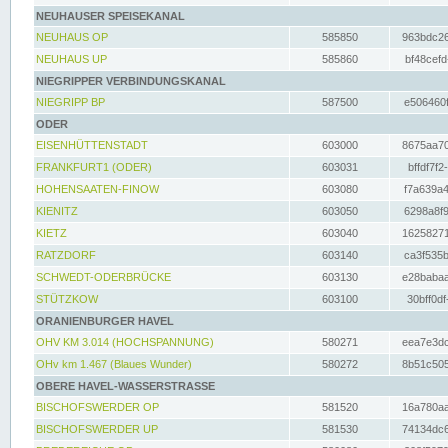
NEUHAUSER SPEISEKANAL
NEUHAUS OP
585850
963bdc26
NEUHAUS UP
585860
bf48cefd
NIEGRIPPER VERBINDUNGSKANAL
NIEGRIPP BP
587500
e506460f
ODER
EISENHÜTTENSTADT
603000
8675aa70
FRANKFURT1 (ODER)
603031
bffdf7f2
HOHENSAATEN-FINOW
603080
f7a639a4
KIENITZ
603050
6298a8f9
KIETZ
603040
16258271
RATZDORF
603140
ca3f535b
SCHWEDT-ODERBRÜCKE
603130
e28babaa
STÜTZKOW
603100
30bff0df
ORANIENBURGER HAVEL
OHV KM 3.014 (HOCHSPANNUNG)
580271
eea7e3dc
OHv km 1.467 (Blaues Wunder)
580272
8b51c505
OBERE HAVEL-WASSERSTRASSE
BISCHOFSWERDER OP
581520
16a780aa
BISCHOFSWERDER UP
581530
74134dc6