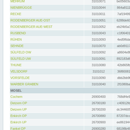
MEHRUM
31010071
be05603a
NIENBRÜGGE
31010044
864a8111
RECKE
31010011
7af19499
RODENBERGER AUE-OST
31010051
6288de60
RODENBERGER AUE-WEST
31010052
eb24b5a3
RUSBEND
31010043
c1f06401
RÜHEN
31010093
4ed5f6da
SEHNDE
31010070
ab0d9117
SÜLFELD OW
31010092
a8604e8f
SÜLFELD UW
31010091
892183d6
THUNE
31010080
42b865fb
VELSDORF
3101012
36f80081
VORSFELDE
31010090
dbb2bb9f
WARBER GRABEN
31010040
2f1080ba
MOSEL
Cochem
26900400
768df4e9
Detzem OP
26700180
c40912fd
Detzem UP
26700200
dc344605
Enkirch OP
26700880
87207dcd
Enkirch UP
26700900
ee861944
Fankel OP
26900280
68198b48