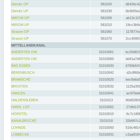
Diemitz OP
581020
d6426c42
Diemitz UP
581030
6b3b55e2
MIROW OP
581000
ab13c115
MIROW UP
581010
19cc3b9a
Strasen OP
581060
117877ec
Strasen UP
581070
2cc40997
MITTELLANDKANAL
ANDERTEN OW
31010061
bc20d819
ANDERTEN UW
31010060
dd41a7d6
BAD ESSEN
31010030
6760b547
BERENBUSCH
31010042
d2c8f60e
BRAMSCHE
31010020
bec8a6a5
BROXTEN
31010032
1125a391
HAHLEN
31010041
ac970eb0
HALDENSLEBEN
3101013
90d92801
HANN. LIST
31010062
27dfd137
HÖRSTEL
31010010
6c7c180f
KANALBRÜCKE
3101018
32b997c2
LOHNDE
31010050
516c4814
LÜBBECKE
31010031
c2aa9164