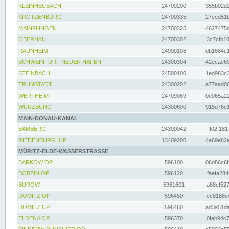
KLEINHEUBACH
24700200
355b02d2
KROTZENBURG
24700335
27eed51b
MAINFLINGEN
24700325
4627475d
OBERNAU
24700302
3c7cfb10
RAUNHEIM
24900108
db1684c1
SCHWEINFURT NEUER HAFEN
24300304
42ecae60
STEINBACH
24500100
1ed983c3
TRUNSTADT
24300202
a77aad00
WERTHEIM
24709089
0e065a22
WÜRZBURG
24300600
915d76e1
MAIN-DONAU-KANAL
BAMBERG
24300042
ff02f181
RIEDENBURG_UP
13409200
4a69e82e
MÜRITZ-ELDE-WASSERSTRASSE
BARKOW OP
596100
06d86c6b
BOBZIN OP
596120
faefa284
BUROW
5961601
a68cf527
DÖMITZ OP
596450
ec8188ee
DÖMITZ UP
596460
ad3a51da
ELDENA OP
596370
0fab94c7