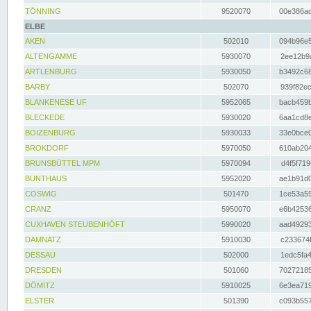
TÖNNING
9520070
00e386ac
ELBE
AKEN
502010
094b96e5
ALTENGAMME
5930070
2ee12b9a
ARTLENBURG
5930050
b3492c68
BARBY
502070
939f82ec
BLANKENESE UF
5952065
bacb459b
BLECKEDE
5930020
6aa1cd8e
BOIZENBURG
5930033
33e0bce0
BROKDORF
5970050
610ab204
BRUNSBÜTTEL MPM
5970094
d4f5f719
BUNTHAUS
5952020
ae1b91d0
COSWIG
501470
1ce53a59
CRANZ
5950070
e6b42536
CUXHAVEN STEUBENHÖFT
5990020
aad49293
DAMNATZ
5910030
c233674f
DESSAU
502000
1edc5fa4
DRESDEN
501060
70272185
DÖMITZ
5910025
6e3ea719
ELSTER
501390
c093b557