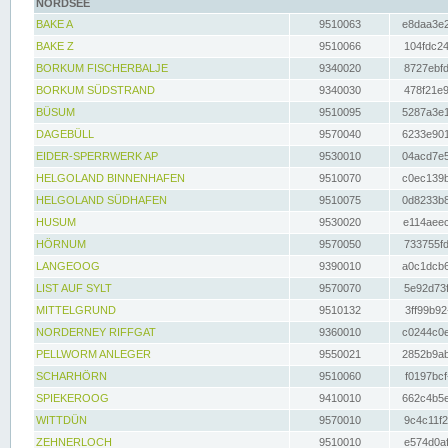
NORDSEE
BAKE A
9510063
e8daa3e2
BAKE Z
9510066
104fdc24
BORKUM FISCHERBALJE
9340020
8727ebfd
BORKUM SÜDSTRAND
9340030
478f21e9
BÜSUM
9510095
5287a3e1
DAGEBÜLL
9570040
6233e901
EIDER-SPERRWERK AP
9530010
04acd7e5
HELGOLAND BINNENHAFEN
9510070
c0ec139b
HELGOLAND SÜDHAFEN
9510075
0d8233b8
HUSUM
9530020
e114aeec
HÖRNUM
9570050
733755fd
LANGEOOG
9390010
a0c1dcb6
LIST AUF SYLT
9570070
5e92d73f
MITTELGRUND
9510132
3ff99b92
NORDERNEY RIFFGAT
9360010
c0244c0e
PELLWORM ANLEGER
9550021
2852b9ab
SCHARHÖRN
9510060
f0197bcf
SPIEKEROOG
9410010
662c4b5e
WITTDÜN
9570010
9c4c11f2
ZEHNERLOCH
9510010
e574d0af