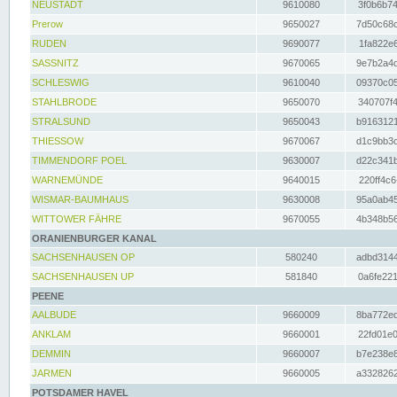
NEUSTADT
9610080
3f0b6b74
Prerow
9650027
7d50c68c
RUDEN
9690077
1fa822e6
SASSNITZ
9670065
9e7b2a4d
SCHLESWIG
9610040
09370c05
STAHLBRODE
9650070
340707f4
STRALSUND
9650043
b9163121
THIESSOW
9670067
d1c9bb3c
TIMMENDORF POEL
9630007
d22c341b
WARNEMÜNDE
9640015
220ff4c6
WISMAR-BAUMHAUS
9630008
95a0ab45
WITTOWER FÄHRE
9670055
4b348b56
ORANIENBURGER KANAL
SACHSENHAUSEN OP
580240
adbd3144
SACHSENHAUSEN UP
581840
0a6fe221
PEENE
AALBUDE
9660009
8ba772ed
ANKLAM
9660001
22fd01e0
DEMMIN
9660007
b7e238e8
JARMEN
9660005
a3328262
POTSDAMER HAVEL