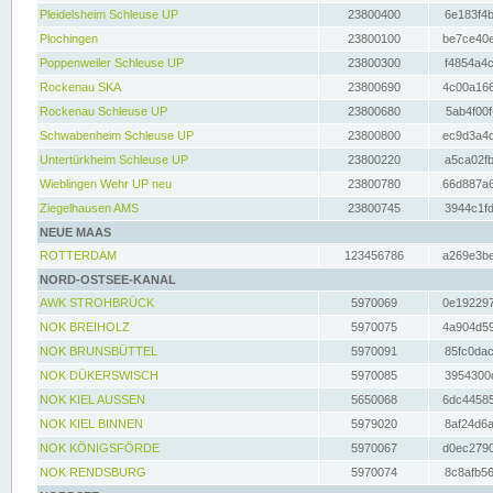
Pleidelsheim Schleuse UP
23800400
6e183f4b
Plochingen
23800100
be7ce40e
Poppenweiler Schleuse UP
23800300
f4854a4c
Rockenau SKA
23800690
4c00a166
Rockenau Schleuse UP
23800680
5ab4f00f
Schwabenheim Schleuse UP
23800800
ec9d3a4d
Untertürkheim Schleuse UP
23800220
a5ca02fb
Wieblingen Wehr UP neu
23800780
66d887a6
Ziegelhausen AMS
23800745
3944c1fd
NEUE MAAS
ROTTERDAM
123456786
a269e3be
NORD-OSTSEE-KANAL
AWK STROHBRÜCK
5970069
0e192297
NOK BREIHOLZ
5970075
4a904d59
NOK BRUNSBÜTTEL
5970091
85fc0dac
NOK DÜKERSWISCH
5970085
3954300d
NOK KIEL AUSSEN
5650068
6dc44585
NOK KIEL BINNEN
5979020
8af24d6a
NOK KÖNIGSFÖRDE
5970067
d0ec2790
NOK RENDSBURG
5970074
8c8afb56