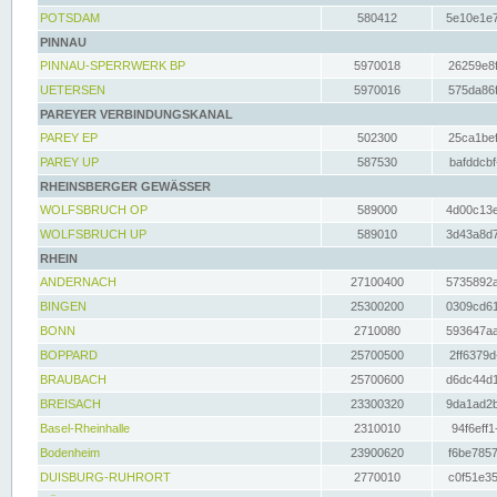
POTSDAM
580412
5e10e1e7
PINNAU
PINNAU-SPERRWERK BP
5970018
26259e8f
UETERSEN
5970016
575da86f
PAREYER VERBINDUNGSKANAL
PAREY EP
502300
25ca1bef
PAREY UP
587530
bafddcbf
RHEINSBERGER GEWÄSSER
WOLFSBRUCH OP
589000
4d00c13e
WOLFSBRUCH UP
589010
3d43a8d7
RHEIN
ANDERNACH
27100400
5735892a
BINGEN
25300200
0309cd61
BONN
2710080
593647aa
BOPPARD
25700500
2ff6379d
BRAUBACH
25700600
d6dc44d1
BREISACH
23300320
9da1ad2b
Basel-Rheinhalle
2310010
94f6eff1
Bodenheim
23900620
f6be7857
DUISBURG-RUHRORT
2770010
c0f51e35