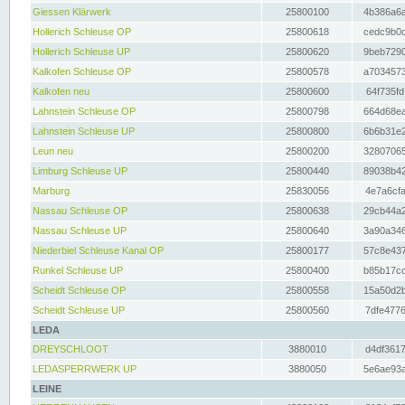
Giessen Klärwerk
25800100
4b386a6a
Hollerich Schleuse OP
25800618
cedc9b0c
Hollerich Schleuse UP
25800620
9beb7290
Kalkofen Schleuse OP
25800578
a7034573
Kalkofen neu
25800600
64f735fd
Lahnstein Schleuse OP
25800798
664d68ea
Lahnstein Schleuse UP
25800800
6b6b31e2
Leun neu
25800200
32807065
Limburg Schleuse UP
25800440
89038b42
Marburg
25830056
4e7a6cfa
Nassau Schleuse OP
25800638
29cb44a2
Nassau Schleuse UP
25800640
3a90a346
Niederbiel Schleuse Kanal OP
25800177
57c8e437
Runkel Schleuse UP
25800400
b85b17cc
Scheidt Schleuse OP
25800558
15a50d2b
Scheidt Schleuse UP
25800560
7dfe4776
LEDA
DREYSCHLOOT
3880010
d4df3617
LEDASPERRWERK UP
3880050
5e6ae93a
LEINE