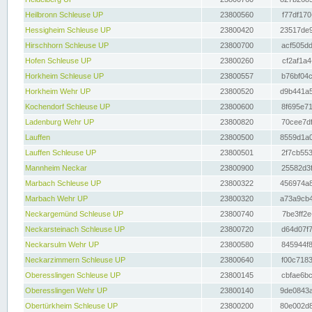
Heilbronn Schleuse UP
23800560
f77df170
Hessigheim Schleuse UP
23800420
23517de9
Hirschhorn Schleuse UP
23800700
acf505dd
Hofen Schleuse UP
23800260
cf2af1a4
Horkheim Schleuse UP
23800557
b76bf04c
Horkheim Wehr UP
23800520
d9b441a5
Kochendorf Schleuse UP
23800600
8f695e71
Ladenburg Wehr UP
23800820
70cee7df
Lauffen
23800500
8559d1a0
Lauffen Schleuse UP
23800501
2f7cb553
Mannheim Neckar
23800900
25582d3f
Marbach Schleuse UP
23800322
456974a8
Marbach Wehr UP
23800320
a73a9cb4
Neckargemünd Schleuse UP
23800740
7be3ff2e
Neckarsteinach Schleuse UP
23800720
d64d07f7
Neckarsulm Wehr UP
23800580
845944f8
Neckarzimmern Schleuse UP
23800640
f00c7183
Oberesslingen Schleuse UP
23800145
cbfae6bc
Oberesslingen Wehr UP
23800140
9de0843a
Obertürkheim Schleuse UP
23800200
80e002d8