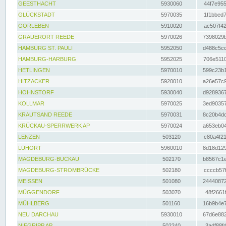
GEESTHACHT
5930060
44f7e955
GLÜCKSTADT
5970035
1f1bbed7
GORLEBEN
5910020
ac507f42
GRAUERORT REEDE
5970026
7398029b
HAMBURG ST. PAULI
5952050
d488c5cc
HAMBURG-HARBURG
5952025
706e5110
HETLINGEN
5970010
599c23b1
HITZACKER
5920010
a26e57c9
HOHNSTORF
5930040
d9289367
KOLLMAR
5970025
3ed90357
KRAUTSAND REEDE
5970031
8c20b4dc
KRÜCKAU-SPERRWERK AP
5970024
a653eb04
LENZEN
503120
c80a4f21
LÜHORT
5960010
8d18d129
MAGDEBURG-BUCKAU
502170
b8567c1e
MAGDEBURG-STROMBRÜCKE
502180
ccccb57f
MEISSEN
501080
24440872
MÜGGENDORF
503070
48f2661f
MÜHLBERG
501160
16b9b4e7
NEU DARCHAU
5930010
67d6e882
NIEGRIPP AP
502240
3adf88fd