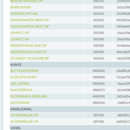
BERLIN-SPANDAU UP
580310
2c68509c
BORGSDORF
581591
1b2e2996
FRIEDRICHSTHAL
603420
314945d6
HOHENSAATEN WEST AP
603400
99309d3e
HOHENSAATEN WEST BP
603310
3404a6e5
LEHNITZ OP
581580
c8a1cf0a
LEHNITZ UP
581590
5bb1f56d
NIEDERFINOW SHW OP
692080
414dd4ee
NIEDERFINOW SHW UP
692090
4eec6b25
SCHWEDT SCHLEUSE BP
603410
4ee515f9
HUNTE
BUTTELERHÖRNE
4960060
b3d88ca6
ELSFLETH OHRT
4960080
531da758
HOLLERSIEL
4960050
2eacef2f
HUNTEBRÜCK
4960070
2e1d458b
OLDENBURG-DRIELAKE
4960030
1b51e55e
REITHÖRNE
4960040
c9df61c4
HAVELKANAL
SCHÖNWALDE OP
587050
d8ef9f21
SCHÖNWALDE UP
587060
b6650b13
IJSSEL