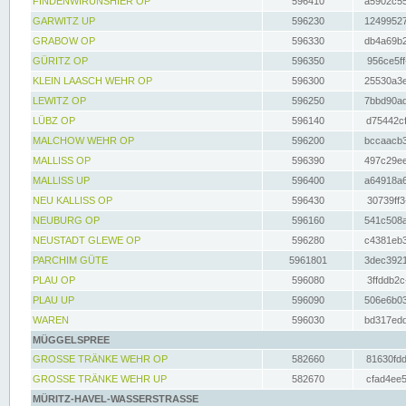
FINDENWIRUNSHIER OP
596410
a5902c55
GARWITZ UP
596230
12499527
GRABOW OP
596330
db4a69b2
GÜRITZ OP
596350
956ce5ff
KLEIN LAASCH WEHR OP
596300
25530a3e
LEWITZ OP
596250
7bbd90ad
LÜBZ OP
596140
d75442cf
MALCHOW WEHR OP
596200
bccaacb3
MALLISS OP
596390
497c29ee
MALLISS UP
596400
a64918a6
NEU KALLISS OP
596430
30739ff3
NEUBURG OP
596160
541c508a
NEUSTADT GLEWE OP
596280
c4381eb3
PARCHIM GÜTE
5961801
3dec3921
PLAU OP
596080
3ffddb2c
PLAU UP
596090
506e6b03
WAREN
596030
bd317edd
MÜGGELSPREE
GROSSE TRÄNKE WEHR OP
582660
81630fdd
GROSSE TRÄNKE WEHR UP
582670
cfad4ee5
MÜRITZ-HAVEL-WASSERSTRASSE