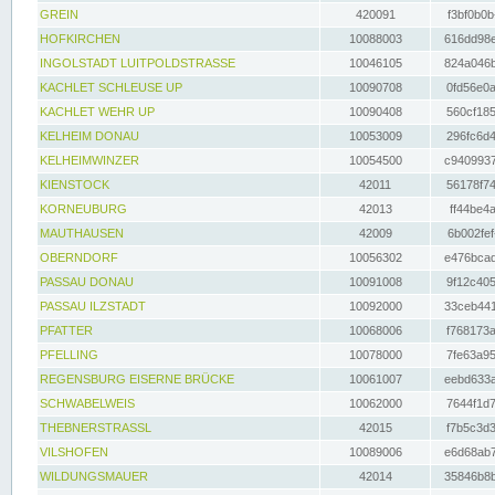
GREIN
420091
f3bf0b0b
HOFKIRCHEN
10088003
616dd98e
INGOLSTADT LUITPOLDSTRASSE
10046105
824a046b
KACHLET SCHLEUSE UP
10090708
0fd56e0a
KACHLET WEHR UP
10090408
560cf185
KELHEIM DONAU
10053009
296fc6d4
KELHEIMWINZER
10054500
c9409937
KIENSTOCK
42011
56178f74
KORNEUBURG
42013
ff44be4a
MAUTHAUSEN
42009
6b002fef
OBERNDORF
10056302
e476bcad
PASSAU DONAU
10091008
9f12c405
PASSAU ILZSTADT
10092000
33ceb441
PFATTER
10068006
f768173a
PFELLING
10078000
7fe63a95
REGENSBURG EISERNE BRÜCKE
10061007
eebd633a
SCHWABELWEIS
10062000
7644f1d7
THEBNERSTRASSL
42015
f7b5c3d3
VILSHOFEN
10089006
e6d68ab7
WILDUNGSMAUER
42014
35846b8b