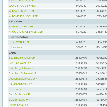
WANGEROOGE OST
9420020
26656fda
WANGEROOGE WEST
9420040
70039212
WHV ALTER VORHAFEN
9440020
f85bd17b
WHV NEUER VORHAFEN
9440030
f77317d9
KRÜCKAU
ELMSHORN HAFEN
5970022
136febf6
KRÜCKAU-SPERRWERK BP
5970023
53c277c3
KÜSTENKANAL
HUNDSMÜHLEN
4960020
cf6ac249
Hilkenbrook
3800010
58ccd6f0
LAHN
Bad Ems Schleuse UP
25800700
c005afb9
Bad Ems Wehr OP
25800690
f2295e77
Cramberg Schleuse OP
25800538
24fe419b
Cramberg Schleuse UP
25800540
3abb36d1
Dausenau Schleuse OP
25800678
9ceb358c
Dausenau Schleuse UP
25800680
eae91991
Diez Hafen
25800500
eadedeb6
Diez Schleuse OP
25800478
ea62ec5f
Diez Schleuse UP
25800480
31750a0f
Fürfurt Schleuse UP
25800300
34af0fca