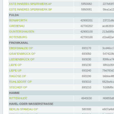
ESTE INNERES SPERRWERK AP
5950082
227b83f7
ESTE INNERES SPERRWERK BP
5950081
5fea1a12
FULDA
BONAFORTH
42900201
23721dfd
GREBENAU
42700202
acd63934
GUNTERSHAUSEN
42900100
213a585d
ROTENBURG
42700100
d1ba62a4
FINOWKANAL
EBERSWALDE OP
693170
3cd46cc7
GRAFENBRÜCK OP
693050
547422fb
LEESENBRÜCK OP
693030
f099ce74
LIEPE OP
693230
6f81b35f
LIEPE UP
693240
79d783d3
RAGÖSE OP
693190
b6bbe4f8
RUHLSDORF OP
693010
6629a4ca
STECHER OP
693210
516fbf8c
HAMME
RITTERHUDE
4940030
f49855d8
HAVEL-ODER-WASSERSTRASSE
BERLIN-SPANDAU OP
580300
e607a4b6