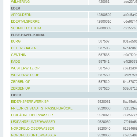
WILHERING
420061
aec23fd6
EDER
AFFOLDERN
42800502
ab9d5a42
EDERTALSPERRE
42800310
c6e9f744
SCHMITTLOTHEIM
42800309
d2155fa6
ELBE-HAVEL-KANAL
BURG
587507
831ad501
DETERSHAGEN
587505
a7b1eda9
GENTHIN
587535
e9e7f20c
KADE
587541
e4f29379
WUSTERWITZ OP
587540
c6a12d34
WUSTERWITZ UP
587550
3bfcf759
ZERBEN OP
587510
64c37072
ZERBEN UP
587520
532d8718
EIDER
EIDER-SPERRWERK BP
9520081
8ac85e6c
FRIEDRICHSTADT STRASSENBRÜCKE
9520060
721313e7
LEXFÄHRE OBERWASSER
9520020
86c5688f
LEXFÄHRE UNTERWASSER
9520030
7f01fbd8
NORDFELD OBERWASSER
9520040
61394669
NORDFELD UNTERWASSER
9520050
cb93548e