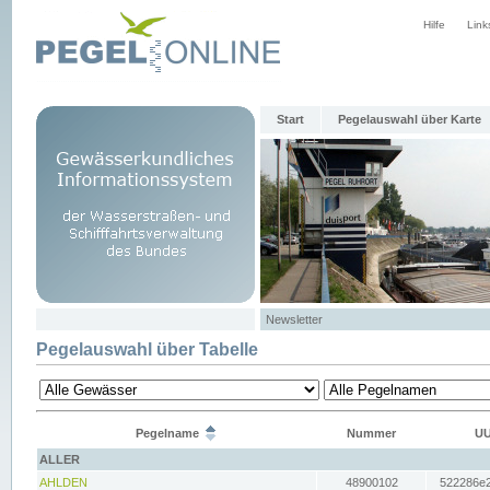
Hilfe
Link
Start
Pegelauswahl über Karte
Newsletter
Pegelauswahl über Tabelle
Pegelname
Nummer
UU
ALLER
AHLDEN
48900102
522286e2