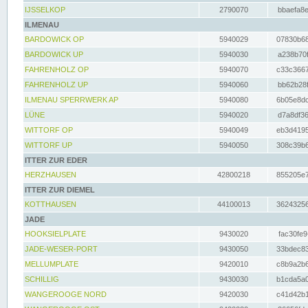
IJSSELKOP
2790070
bbaefa8e
ILMENAU
BARDOWICK OP
5940029
07830b68
BARDOWICK UP
5940030
a238b70f
FAHRENHOLZ OP
5940070
c33c3667
FAHRENHOLZ UP
5940060
bb62b28f
ILMENAU SPERRWERK AP
5940080
6b05e8dc
LÜNE
5940020
d7a8df36
WITTORF OP
5940049
eb3d4195
WITTORF UP
5940050
308c39b6
ITTER ZUR EDER
HERZHAUSEN
42800218
855205e7
ITTER ZUR DIEMEL
KOTTHAUSEN
44100013
36243256
JADE
HOOKSIELPLATE
9430020
fac30fe9
JADE-WESER-PORT
9430050
33bdec83
MELLUMPLATE
9420010
c8b9a2b6
SCHILLIG
9430030
b1cda5a0
WANGEROOGE NORD
9420030
c41d42b1