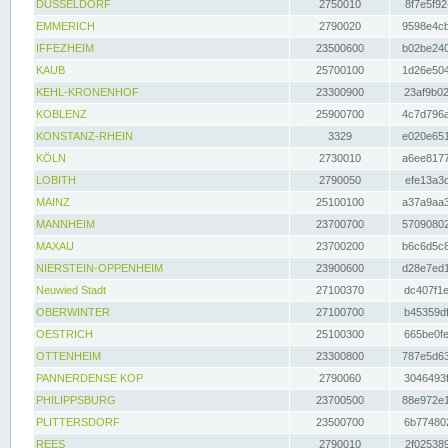
DÜSSELDORF
2750010
8f7e5f92
EMMERICH
2790020
9598e4cb
IFFEZHEIM
23500600
b02be240
KAUB
25700100
1d26e504
KEHL-KRONENHOF
23300900
23af9b02
KOBLENZ
25900700
4c7d796a
KONSTANZ-RHEIN
3329
e020e651
KÖLN
2730010
a6ee8177
LOBITH
2790050
efe13a3d
MAINZ
25100100
a37a9aa3
MANNHEIM
23700700
57090802
MAXAU
23700200
b6c6d5c8
NIERSTEIN-OPPENHEIM
23900600
d28e7ed1
Neuwied Stadt
27100370
dc407f1e
OBERWINTER
27100700
b45359df
OESTRICH
25100300
665be0fe
OTTENHEIM
23300800
787e5d63
PANNERDENSE KOP
2790060
3046493f
PHILIPPSBURG
23700500
88e972e1
PLITTERSDORF
23500700
6b774802
REES
2790010
2f025389