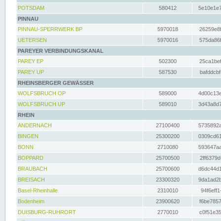
POTSDAM
580412
5e10e1e7
PINNAU
PINNAU-SPERRWERK BP
5970018
26259e8f
UETERSEN
5970016
575da86f
PAREYER VERBINDUNGSKANAL
PAREY EP
502300
25ca1bef
PAREY UP
587530
bafddcbf
RHEINSBERGER GEWÄSSER
WOLFSBRUCH OP
589000
4d00c13e
WOLFSBRUCH UP
589010
3d43a8d7
RHEIN
ANDERNACH
27100400
5735892a
BINGEN
25300200
0309cd61
BONN
2710080
593647aa
BOPPARD
25700500
2ff6379d
BRAUBACH
25700600
d6dc44d1
BREISACH
23300320
9da1ad2b
Basel-Rheinhalle
2310010
94f6eff1
Bodenheim
23900620
f6be7857
DUISBURG-RUHRORT
2770010
c0f51e35