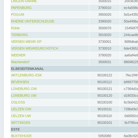
LINGEN-DARME
3500015
200363fc
PAPENBURG
3790010
ec4a598d
POGUM
3950020
5d1e4350
RHEINE UNTERSCHLEUSE
3390020
50a449ba
Rühle
3500070
15456f75
TERBORG
3910020
244cae8b
VERSEN WEHR OP
3730001
86f8dbab
VERSEN WEHRDURCHSTICH
3730010
6de43652
WEENER
3790020
aa6af4e6
Wachendorf
3500031
88698229
ELBESEITENKANAL
ARTLENBURG-ESK
90100122
7fec2f4f
BEVENSEN
90100112
b8997708
LÜNEBURG OW
90100121
c7364d1e
LÜNEBURG UW
90100120
d18033cd
OSLOSS
90100100
6c5b6422
UELZEN OW
90100111
728bd3e3
UELZEN UW
90100110
0d0082cf
WITTINGEN
90100101
9cf795ce
ESTE
BUXTEHUDE
5950080
8a08c920