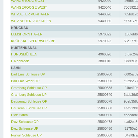
WANGEROOGE OST
9420020
26656fda
WANGEROOGE WEST
9420040
70039212
WHV ALTER VORHAFEN
9440020
f85bd17b
WHV NEUER VORHAFEN
9440030
f77317d9
KRÜCKAU
ELMSHORN HAFEN
5970022
136febf6
KRÜCKAU-SPERRWERK BP
5970023
53c277c3
KÜSTENKANAL
HUNDSMÜHLEN
4960020
cf6ac249
Hilkenbrook
3800010
58ccd6f0
LAHN
Bad Ems Schleuse UP
25800700
c005afb9
Bad Ems Wehr OP
25800690
f2295e77
Cramberg Schleuse OP
25800538
24fe419b
Cramberg Schleuse UP
25800540
3abb36d1
Dausenau Schleuse OP
25800678
9ceb358c
Dausenau Schleuse UP
25800680
eae91991
Diez Hafen
25800500
eadedeb6
Diez Schleuse OP
25800478
ea62ec5f
Diez Schleuse UP
25800480
31750a0f
Fürfurt Schleuse UP
25800300
34af0fca