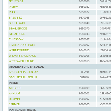
NEUSTADT
9610080
3f0b6b74
Prerow
9650027
7d50c68c
RUDEN
9690077
1fa822e6
SASSNITZ
9670065
9e7b2a4d
SCHLESWIG
9610040
09370c05
STAHLBRODE
9650070
340707f4
STRALSUND
9650043
b9163121
THIESSOW
9670067
d1c9bb3c
TIMMENDORF POEL
9630007
d22c341b
WARNEMÜNDE
9640015
220ff4c6
WISMAR-BAUMHAUS
9630008
95a0ab45
WITTOWER FÄHRE
9670055
4b348b56
ORANIENBURGER KANAL
SACHSENHAUSEN OP
580240
adbd3144
SACHSENHAUSEN UP
581840
0a6fe221
PEENE
AALBUDE
9660009
8ba772ed
ANKLAM
9660001
22fd01e0
DEMMIN
9660007
b7e238e8
JARMEN
9660005
a3328262
POTSDAMER HAVEL