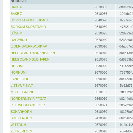
NORDSEE
BAKE A
9510063
e8daa3e2
BAKE Z
9510066
104fdc24
BORKUM FISCHERBALJE
9340020
8727ebfd
BORKUM SÜDSTRAND
9340030
478f21e9
BÜSUM
9510095
5287a3e1
DAGEBÜLL
9570040
6233e901
EIDER-SPERRWERK AP
9530010
04acd7e5
HELGOLAND BINNENHAFEN
9510070
c0ec139b
HELGOLAND SÜDHAFEN
9510075
0d8233b8
HUSUM
9530020
e114aeec
HÖRNUM
9570050
733755fd
LANGEOOG
9390010
a0c1dcb6
LIST AUF SYLT
9570070
5e92d73f
MITTELGRUND
9510132
3ff99b92
NORDERNEY RIFFGAT
9360010
c0244c0e
PELLWORM ANLEGER
9550021
2852b9ab
SCHARHÖRN
9510060
f0197bcf
SPIEKEROOG
9410010
662c4b5e
WITTDÜN
9570010
9c4c11f2
ZEHNERLOCH
9510010
e574d0af