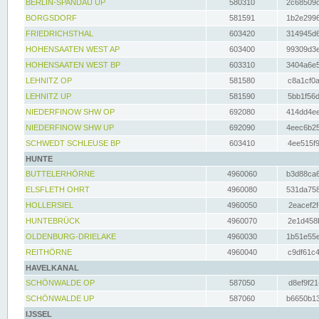
BERLIN-SPANDAU UP
580310
2c68509c
BORGSDORF
581591
1b2e2996
FRIEDRICHSTHAL
603420
314945d6
HOHENSAATEN WEST AP
603400
99309d3e
HOHENSAATEN WEST BP
603310
3404a6e5
LEHNITZ OP
581580
c8a1cf0a
LEHNITZ UP
581590
5bb1f56d
NIEDERFINOW SHW OP
692080
414dd4ee
NIEDERFINOW SHW UP
692090
4eec6b25
SCHWEDT SCHLEUSE BP
603410
4ee515f9
HUNTE
BUTTELERHÖRNE
4960060
b3d88ca6
ELSFLETH OHRT
4960080
531da758
HOLLERSIEL
4960050
2eacef2f
HUNTEBRÜCK
4960070
2e1d458b
OLDENBURG-DRIELAKE
4960030
1b51e55e
REITHÖRNE
4960040
c9df61c4
HAVELKANAL
SCHÖNWALDE OP
587050
d8ef9f21
SCHÖNWALDE UP
587060
b6650b13
IJSSEL