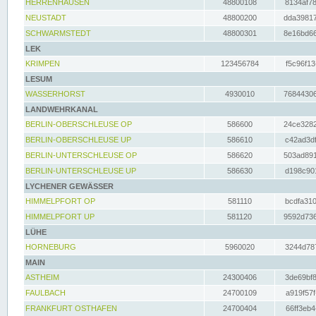
HERRENHAUSEN
48800108
8134af78
NEUSTADT
48800200
dda39817
SCHWARMSTEDT
48800301
8e16bd66
LEK
KRIMPEN
123456784
f5c96f13
LESUM
WASSERHORST
4930010
76844306
LANDWEHRKANAL
BERLIN-OBERSCHLEUSE OP
586600
24ce3282
BERLIN-OBERSCHLEUSE UP
586610
c42ad3df
BERLIN-UNTERSCHLEUSE OP
586620
503ad891
BERLIN-UNTERSCHLEUSE UP
586630
d198c901
LYCHENER GEWÄSSER
HIMMELPFORT OP
581110
bcdfa310
HIMMELPFORT UP
581120
9592d736
LÜHE
HORNEBURG
5960020
3244d787
MAIN
ASTHEIM
24300406
3de69bf8
FAULBACH
24700109
a919f57f
FRANKFURT OSTHAFEN
24700404
66ff3eb4