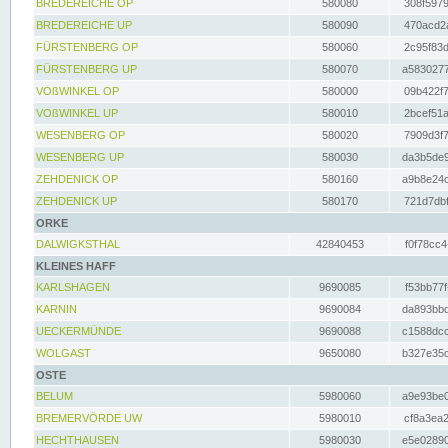
BREDEREICHE OP
580080
308f5979
BREDEREICHE UP
580090
470acd2a
FÜRSTENBERG OP
580060
2c95f83d
FÜRSTENBERG UP
580070
a5830277
VOßWINKEL OP
580000
09b422f7
VOßWINKEL UP
580010
2bcef51a
WESENBERG OP
580020
7909d3f7
WESENBERG UP
580030
da3b5de9
ZEHDENICK OP
580160
a9b8e24c
ZEHDENICK UP
580170
721d7dbf
ORKE
DALWIGKSTHAL
42840453
f0f78cc4
KLEINES HAFF
KARLSHAGEN
9690085
f53bb77f
KARNIN
9690084
da893bbd
UECKERMÜNDE
9690088
c1588dcc
WOLGAST
9650080
b327e35c
OSTE
BELUM
5980060
a9e93be0
BREMERVÖRDE UW
5980010
cf8a3ea2
HECHTHAUSEN
5980030
e5e02890