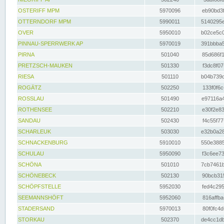
OSTERIFF MPM
5970096
eb90bd3f
OTTERNDORF MPM
5990011
5140295e
OVER
5950010
b02ce5c0
PINNAU-SPERRWERK AP
5970019
391bbba5
PIRNA
501040
85d686f1
PRETZSCH-MAUKEN
501330
f3dc8f07
RIESA
501110
b04b739d
ROGÄTZ
502250
133f0f6c
ROSSLAU
501490
e97116a4
ROTHENSEE
502210
e30f2e83
SANDAU
502430
f4c55f77
SCHARLEUK
503030
e32b0a28
SCHNACKENBURG
5910010
550e3885
SCHULAU
5950090
f3c6ee73
SCHÖNA
501010
7cb7461b
SCHÖNEBECK
502130
90bcb315
SCHÖPFSTELLE
5952030
fed4c295
SEEMANNSHÖFT
5952060
816affba
STADERSAND
5970013
80f0fc4d
STORKAU
502370
de4cc1db