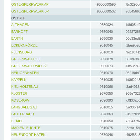
OSTE-SPERRWERK AP
9000000590
8c3295dc
OSTE-SPERRWERK BP
9000000532
7cb4566b
OSTSEE
ALTHAGEN
9650024
b8d05bf9
BARHÖFT
9650040
09227288
BARTH
9650030
00c33ed9
ECKERNFÖRDE
9610045
1faa9b2c
FLENSBURG
9610010
9e19c411
GREIFSWALD OIE
9690078
087b6386
GREIFSWALD-WIECK
9650073
6b53ef42
HEILIGENHAFEN
9610070
06219dd9
KAPPELN
9610035
b09f2243
KIEL-HOLTENAU
9610066
3ad4013f
KLOSTER
9670050
905e7328
KOSEROW
9690093
c0f33a36
LANGBALLIGAU
9610015
5a33bf14
LAUTERBACH
9670063
91922b9b
LT KIEL
9610050
736437d7
MARIENLEUCHTE
9610075
8effc15d
NEUENDORF HAFEN
9670046
492f85b8