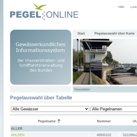
Hilfe
Link
Start
Pegelauswahl über Karte
Newsletter
Pegelauswahl über Tabelle
Pegelname
Nummer
UU
ALLER
AHLDEN
48900102
522286e2