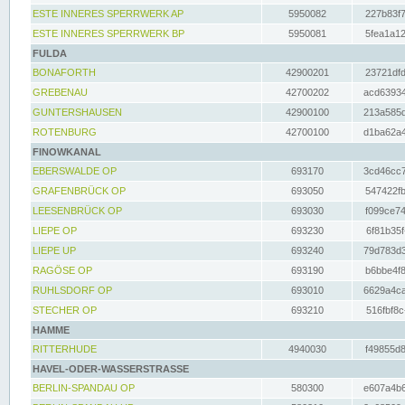
ESTE INNERES SPERRWERK AP
5950082
227b83f7
ESTE INNERES SPERRWERK BP
5950081
5fea1a12
FULDA
BONAFORTH
42900201
23721dfd
GREBENAU
42700202
acd63934
GUNTERSHAUSEN
42900100
213a585d
ROTENBURG
42700100
d1ba62a4
FINOWKANAL
EBERSWALDE OP
693170
3cd46cc7
GRAFENBRÜCK OP
693050
547422fb
LEESENBRÜCK OP
693030
f099ce74
LIEPE OP
693230
6f81b35f
LIEPE UP
693240
79d783d3
RAGÖSE OP
693190
b6bbe4f8
RUHLSDORF OP
693010
6629a4ca
STECHER OP
693210
516fbf8c
HAMME
RITTERHUDE
4940030
f49855d8
HAVEL-ODER-WASSERSTRASSE
BERLIN-SPANDAU OP
580300
e607a4b6