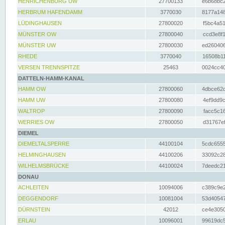
HENRICHENBURG UW
27700133
e6b68bc2
HERBRUM HAFENDAMM
3770030
8177a148
LÜDINGHAUSEN
27800020
f5bc4a51
MÜNSTER OW
27800040
ccd3e8f1
MÜNSTER UW
27800030
ed260406
RHEDE
3770040
16508b11
VERSEN TRENNSPITZE
25463
0024cc40
DATTELN-HAMM-KANAL
HAMM OW
27800060
4dbce62d
HAMM UW
27800080
4ef9dd9c
WALTROP
27800090
facc5c16
WERRIES OW
27800050
d31767ef
DIEMEL
DIEMELTALSPERRE
44100104
5cdc6555
HELMINGHAUSEN
44100206
33092c28
WILHELMSBRÜCKE
44100024
7deedc21
DONAU
ACHLEITEN
10094006
c389c9e2
DEGGENDORF
10081004
53d40547
DÜRNSTEIN
42012
ce4e3050
ERLAU
10096001
99619dc5