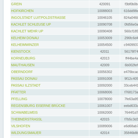
GREIN
420091
f3bf0b0b
HOFKIRCHEN
10088003
616dd98e
INGOLSTADT LUITPOLDSTRASSE
10046105
824a046b
KACHLET SCHLEUSE UP
10090708
0fd56e0a
KACHLET WEHR UP
10090408
560cf185
KELHEIM DONAU
10053009
296fc6d4
KELHEIMWINZER
10054500
c9409937
KIENSTOCK
42011
56178f74
KORNEUBURG
42013
ff44be4a
MAUTHAUSEN
42009
6b002fef
OBERNDORF
10056302
e476bcad
PASSAU DONAU
10091008
9f12c405
PASSAU ILZSTADT
10092000
33ceb441
PFATTER
10068006
f768173a
PFELLING
10078000
7fe63a95
REGENSBURG EISERNE BRÜCKE
10061007
eebd633a
SCHWABELWEIS
10062000
7644f1d7
THEBNERSTRASSL
42015
f7b5c3d3
VILSHOFEN
10089006
e6d68ab7
WILDUNGSMAUER
42014
35846b8b