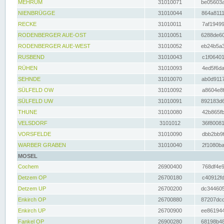
MEHRUM
31010071
be05603a
NIENBRÜGGE
31010044
864a8111
RECKE
31010011
7af19499
RODENBERGER AUE-OST
31010051
6288de60
RODENBERGER AUE-WEST
31010052
eb24b5a3
RUSBEND
31010043
c1f06401
RÜHEN
31010093
4ed5f6da
SEHNDE
31010070
ab0d9117
SÜLFELD OW
31010092
a8604e8f
SÜLFELD UW
31010091
892183d6
THUNE
31010080
42b865fb
VELSDORF
3101012
36f80081
VORSFELDE
31010090
dbb2bb9f
WARBER GRABEN
31010040
2f1080ba
MOSEL
Cochem
26900400
768df4e9
Detzem OP
26700180
c40912fd
Detzem UP
26700200
dc344605
Enkirch OP
26700880
87207dcd
Enkirch UP
26700900
ee861944
Fankel OP
26900280
68198b48