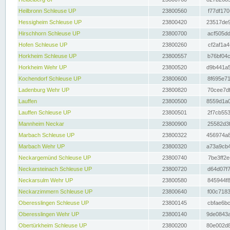
Heilbronn Schleuse UP
23800560
f77df170
Hessigheim Schleuse UP
23800420
23517de9
Hirschhorn Schleuse UP
23800700
acf505dd
Hofen Schleuse UP
23800260
cf2af1a4
Horkheim Schleuse UP
23800557
b76bf04c
Horkheim Wehr UP
23800520
d9b441a5
Kochendorf Schleuse UP
23800600
8f695e71
Ladenburg Wehr UP
23800820
70cee7df
Lauffen
23800500
8559d1a0
Lauffen Schleuse UP
23800501
2f7cb553
Mannheim Neckar
23800900
25582d3f
Marbach Schleuse UP
23800322
456974a8
Marbach Wehr UP
23800320
a73a9cb4
Neckargemünd Schleuse UP
23800740
7be3ff2e
Neckarsteinach Schleuse UP
23800720
d64d07f7
Neckarsulm Wehr UP
23800580
845944f8
Neckarzimmern Schleuse UP
23800640
f00c7183
Oberesslingen Schleuse UP
23800145
cbfae6bc
Oberesslingen Wehr UP
23800140
9de0843a
Obertürkheim Schleuse UP
23800200
80e002d8