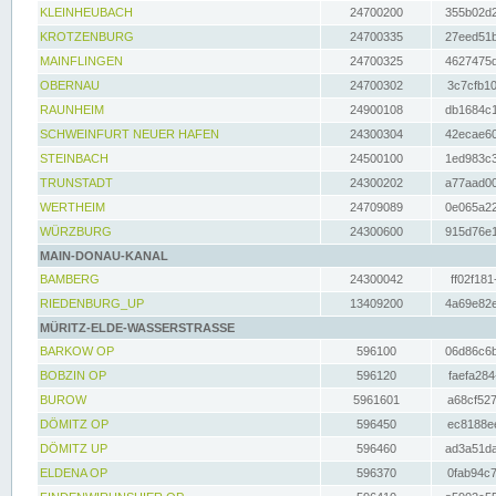
KLEINHEUBACH
24700200
355b02d2
KROTZENBURG
24700335
27eed51b
MAINFLINGEN
24700325
4627475d
OBERNAU
24700302
3c7cfb10
RAUNHEIM
24900108
db1684c1
SCHWEINFURT NEUER HAFEN
24300304
42ecae60
STEINBACH
24500100
1ed983c3
TRUNSTADT
24300202
a77aad00
WERTHEIM
24709089
0e065a22
WÜRZBURG
24300600
915d76e1
MAIN-DONAU-KANAL
BAMBERG
24300042
ff02f181
RIEDENBURG_UP
13409200
4a69e82e
MÜRITZ-ELDE-WASSERSTRASSE
BARKOW OP
596100
06d86c6b
BOBZIN OP
596120
faefa284
BUROW
5961601
a68cf527
DÖMITZ OP
596450
ec8188ee
DÖMITZ UP
596460
ad3a51da
ELDENA OP
596370
0fab94c7