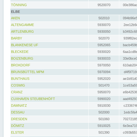
TÖNNING
9520070
00e386ac
ELBE
AKEN
502010
094b96e5
ALTENGAMME
5930070
2ee12b9a
ARTLENBURG
5930050
b3492c68
BARBY
502070
939f82ec
BLANKENESE UF
5952065
bacb459b
BLECKEDE
5930020
6aa1cd8e
BOIZENBURG
5930033
33e0bce0
BROKDORF
5970050
610ab204
BRUNSBÜTTEL MPM
5970094
d4f5f719
BUNTHAUS
5952020
ae1b91d0
COSWIG
501470
1ce53a59
CRANZ
5950070
e6b42536
CUXHAVEN STEUBENHÖFT
5990020
aad49293
DAMNATZ
5910030
c233674f
DESSAU
502000
1edc5fa4
DRESDEN
501060
70272185
DÖMITZ
5910025
6e3ea719
ELSTER
501390
c093b557