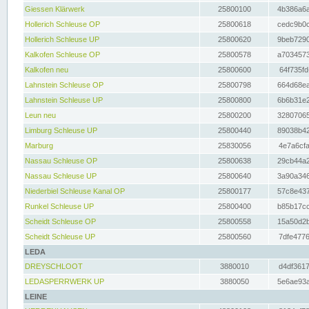
Giessen Klärwerk
25800100
4b386a6a
Hollerich Schleuse OP
25800618
cedc9b0c
Hollerich Schleuse UP
25800620
9beb7290
Kalkofen Schleuse OP
25800578
a7034573
Kalkofen neu
25800600
64f735fd
Lahnstein Schleuse OP
25800798
664d68ea
Lahnstein Schleuse UP
25800800
6b6b31e2
Leun neu
25800200
32807065
Limburg Schleuse UP
25800440
89038b42
Marburg
25830056
4e7a6cfa
Nassau Schleuse OP
25800638
29cb44a2
Nassau Schleuse UP
25800640
3a90a346
Niederbiel Schleuse Kanal OP
25800177
57c8e437
Runkel Schleuse UP
25800400
b85b17cc
Scheidt Schleuse OP
25800558
15a50d2b
Scheidt Schleuse UP
25800560
7dfe4776
LEDA
DREYSCHLOOT
3880010
d4df3617
LEDASPERRWERK UP
3880050
5e6ae93a
LEINE