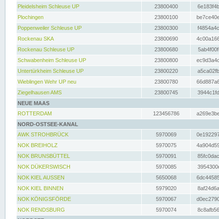
Pleidelsheim Schleuse UP
23800400
6e183f4b
Plochingen
23800100
be7ce40e
Poppenweiler Schleuse UP
23800300
f4854a4c
Rockenau SKA
23800690
4c00a166
Rockenau Schleuse UP
23800680
5ab4f00f
Schwabenheim Schleuse UP
23800800
ec9d3a4d
Untertürkheim Schleuse UP
23800220
a5ca02fb
Wieblingen Wehr UP neu
23800780
66d887a6
Ziegelhausen AMS
23800745
3944c1fd
NEUE MAAS
ROTTERDAM
123456786
a269e3be
NORD-OSTSEE-KANAL
AWK STROHBRÜCK
5970069
0e192297
NOK BREIHOLZ
5970075
4a904d59
NOK BRUNSBÜTTEL
5970091
85fc0dac
NOK DÜKERSWISCH
5970085
3954300d
NOK KIEL AUSSEN
5650068
6dc44585
NOK KIEL BINNEN
5979020
8af24d6a
NOK KÖNIGSFÖRDE
5970067
d0ec2790
NOK RENDSBURG
5970074
8c8afb56