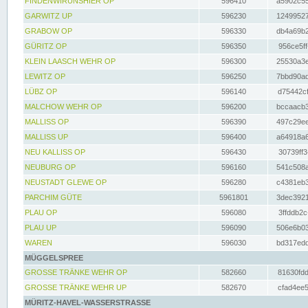
FINDENWIRUNSHIER OP
596410
a5902c55
GARWITZ UP
596230
12499527
GRABOW OP
596330
db4a69b2
GÜRITZ OP
596350
956ce5ff
KLEIN LAASCH WEHR OP
596300
25530a3e
LEWITZ OP
596250
7bbd90ad
LÜBZ OP
596140
d75442cf
MALCHOW WEHR OP
596200
bccaacb3
MALLISS OP
596390
497c29ee
MALLISS UP
596400
a64918a6
NEU KALLISS OP
596430
30739ff3
NEUBURG OP
596160
541c508a
NEUSTADT GLEWE OP
596280
c4381eb3
PARCHIM GÜTE
5961801
3dec3921
PLAU OP
596080
3ffddb2c
PLAU UP
596090
506e6b03
WAREN
596030
bd317edd
MÜGGELSPREE
GROSSE TRÄNKE WEHR OP
582660
81630fdd
GROSSE TRÄNKE WEHR UP
582670
cfad4ee5
MÜRITZ-HAVEL-WASSERSTRASSE