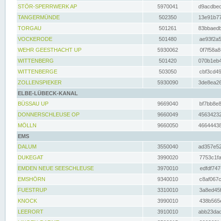
STÖR-SPERRWERK AP
5970041
d9acdbec
TANGERMÜNDE
502350
13e91b77
TORGAU
501261
83bbaedb
VOCKERODE
501480
ae93f2a5
WEHR GEESTHACHT UP
5930062
0f7f58a8
WITTENBERG
501420
070b1eb4
WITTENBERGE
503050
cbf3cd49
ZOLLENSPIEKER
5930090
3de8ea26
ELBE-LÜBECK-KANAL
BÜSSAU UP
9669040
bf7bb8e8
DONNERSCHLEUSE OP
9660049
45634232
MÖLLN
9660050
46644438
EMS
DALUM
3550040
ad357e52
DUKEGAT
3990020
7753c1fa
EMDEN NEUE SEESCHLEUSE
3970010
edfdf747
EMSHÖRN
9340010
c8af067c
FUESTRUP
3310010
3a8ed45f
KNOCK
3990010
438b565e
LEERORT
3910010
abb23dad