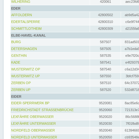
WILHERING
420061
aec23fd6
EDER
AFFOLDERN
42800502
ab9d5a42
EDERTALSPERRE
42800310
c6e9f744
SCHMITTLOTHEIM
42800309
d2155fa6
ELBE-HAVEL-KANAL
BURG
587507
831ad501
DETERSHAGEN
587505
a7b1eda9
GENTHIN
587535
e9e7f20c
KADE
587541
e4f29379
WUSTERWITZ OP
587540
c6a12d34
WUSTERWITZ UP
587550
3bfcf759
ZERBEN OP
587510
64c37072
ZERBEN UP
587520
532d8718
EIDER
EIDER-SPERRWERK BP
9520081
8ac85e6c
FRIEDRICHSTADT STRASSENBRÜCKE
9520060
721313e7
LEXFÄHRE OBERWASSER
9520020
86c5688f
LEXFÄHRE UNTERWASSER
9520030
7f01fbd8
NORDFELD OBERWASSER
9520040
61394669
NORDFELD UNTERWASSER
9520050
cb93548e