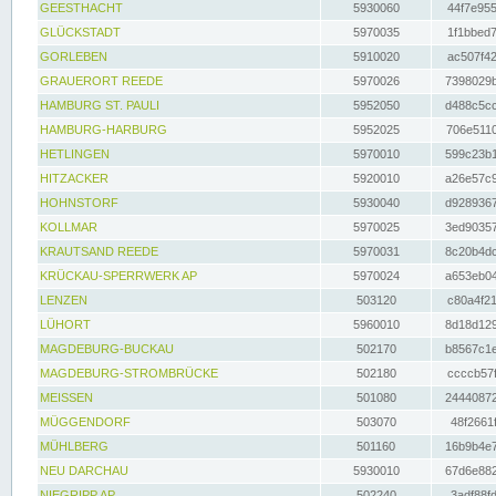
GEESTHACHT
5930060
44f7e955
GLÜCKSTADT
5970035
1f1bbed7
GORLEBEN
5910020
ac507f42
GRAUERORT REEDE
5970026
7398029b
HAMBURG ST. PAULI
5952050
d488c5cc
HAMBURG-HARBURG
5952025
706e5110
HETLINGEN
5970010
599c23b1
HITZACKER
5920010
a26e57c9
HOHNSTORF
5930040
d9289367
KOLLMAR
5970025
3ed90357
KRAUTSAND REEDE
5970031
8c20b4dc
KRÜCKAU-SPERRWERK AP
5970024
a653eb04
LENZEN
503120
c80a4f21
LÜHORT
5960010
8d18d129
MAGDEBURG-BUCKAU
502170
b8567c1e
MAGDEBURG-STROMBRÜCKE
502180
ccccb57f
MEISSEN
501080
24440872
MÜGGENDORF
503070
48f2661f
MÜHLBERG
501160
16b9b4e7
NEU DARCHAU
5930010
67d6e882
NIEGRIPP AP
502240
3adf88fd