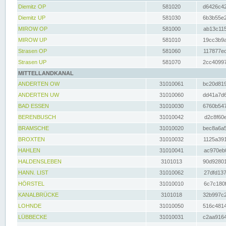
Diemitz OP
581020
d6426c42
Diemitz UP
581030
6b3b55e2
MIROW OP
581000
ab13c115
MIROW UP
581010
19cc3b9a
Strasen OP
581060
117877ec
Strasen UP
581070
2cc40997
MITTELLANDKANAL
ANDERTEN OW
31010061
bc20d819
ANDERTEN UW
31010060
dd41a7d6
BAD ESSEN
31010030
6760b547
BERENBUSCH
31010042
d2c8f60e
BRAMSCHE
31010020
bec8a6a5
BROXTEN
31010032
1125a391
HAHLEN
31010041
ac970eb0
HALDENSLEBEN
3101013
90d92801
HANN. LIST
31010062
27dfd137
HÖRSTEL
31010010
6c7c180f
KANALBRÜCKE
3101018
32b997c2
LOHNDE
31010050
516c4814
LÜBBECKE
31010031
c2aa9164