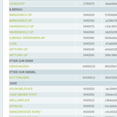
IJSSELKOP
2790070
bbaefa8e
ILMENAU
BARDOWICK OP
5940029
07830b68
BARDOWICK UP
5940030
a238b70f
FAHRENHOLZ OP
5940070
c33c3667
FAHRENHOLZ UP
5940060
bb62b28f
ILMENAU SPERRWERK AP
5940080
6b05e8dc
LÜNE
5940020
d7a8df36
WITTORF OP
5940049
eb3d4195
WITTORF UP
5940050
308c39b6
ITTER ZUR EDER
HERZHAUSEN
42800218
855205e7
ITTER ZUR DIEMEL
KOTTHAUSEN
44100013
36243256
JADE
HOOKSIELPLATE
9430020
fac30fe9
JADE-WESER-PORT
9430050
33bdec83
MELLUMPLATE
9420010
c8b9a2b6
SCHILLIG
9430030
b1cda5a0
WANGEROOGE NORD
9420030
c41d42b1