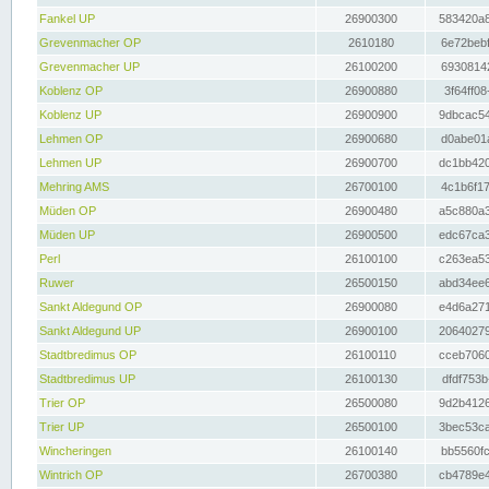
Fankel UP
26900300
583420a8
Grevenmacher OP
2610180
6e72bebf
Grevenmacher UP
26100200
69308142
Koblenz OP
26900880
3f64ff08
Koblenz UP
26900900
9dbcac54
Lehmen OP
26900680
d0abe01a
Lehmen UP
26900700
dc1bb420
Mehring AMS
26700100
4c1b6f17
Müden OP
26900480
a5c880a3
Müden UP
26900500
edc67ca3
Perl
26100100
c263ea53
Ruwer
26500150
abd34ee6
Sankt Aldegund OP
26900080
e4d6a271
Sankt Aldegund UP
26900100
20640279
Stadtbredimus OP
26100110
cceb7060
Stadtbredimus UP
26100130
dfdf753b
Trier OP
26500080
9d2b4126
Trier UP
26500100
3bec53ca
Wincheringen
26100140
bb5560fc
Wintrich OP
26700380
cb4789e4