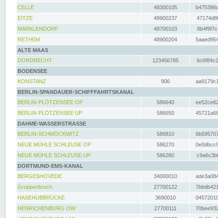
CELLE
48300105
b475386c
EITZE
48900237
47174d8f
MARKLENDORF
48700103
8b4f9f7c
RETHEM
48900204
5aaed954
ALTE MAAS
DORDRECHT
123456785
6c6f84c2
BODENSEE
KONSTANZ
906
aa9179c1
BERLIN-SPANDAUER-SCHIFFFAHRTSKANAL
BERLIN-PLÖTZENSEE OP
586640
ee52ce62
BERLIN-PLÖTZENSEE UP
586650
45721a68
DAHME-WASSERSTRASSE
BERLIN-SCHMÖCKWITZ
586810
6b595707
NEUE MÜHLE SCHLEUSE OP
586270
0e0dbcc9
NEUE MÜHLE SCHLEUSE UP
586280
c9a6c3bf
DORTMUND-EMS-KANAL
BERGESHÖVEDE
34000010
ade3a084
Groppenbruch
27700122
7bbdb421
HASEHUBBRÜCKE
3690010
04572010
HENRICHENBURG OW
27700111
70bee932