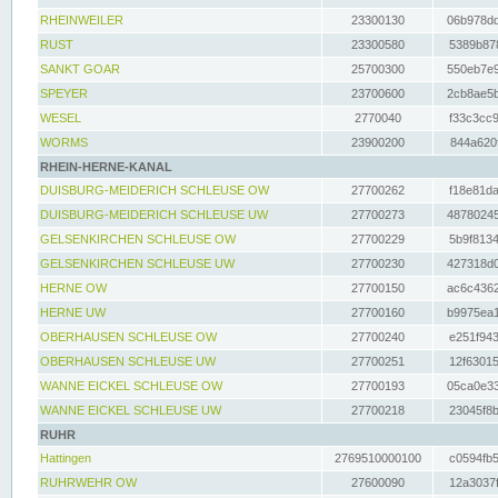
RHEINWEILER
23300130
06b978dd
RUST
23300580
5389b878
SANKT GOAR
25700300
550eb7e9
SPEYER
23700600
2cb8ae5b
WESEL
2770040
f33c3cc9
WORMS
23900200
844a620f
RHEIN-HERNE-KANAL
DUISBURG-MEIDERICH SCHLEUSE OW
27700262
f18e81da
DUISBURG-MEIDERICH SCHLEUSE UW
27700273
48780245
GELSENKIRCHEN SCHLEUSE OW
27700229
5b9f8134
GELSENKIRCHEN SCHLEUSE UW
27700230
427318d0
HERNE OW
27700150
ac6c4362
HERNE UW
27700160
b9975ea1
OBERHAUSEN SCHLEUSE OW
27700240
e251f943
OBERHAUSEN SCHLEUSE UW
27700251
12f63015
WANNE EICKEL SCHLEUSE OW
27700193
05ca0e33
WANNE EICKEL SCHLEUSE UW
27700218
23045f8b
RUHR
Hattingen
2769510000100
c0594fb5
RUHRWEHR OW
27600090
12a3037f