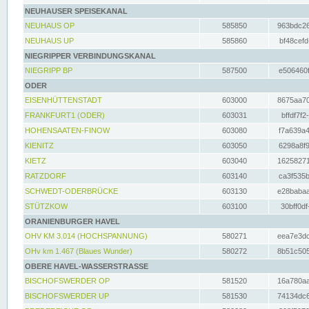
NEUHAUSER SPEISEKANAL
NEUHAUS OP
585850
963bdc26
NEUHAUS UP
585860
bf48cefd
NIEGRIPPER VERBINDUNGSKANAL
NIEGRIPP BP
587500
e506460f
ODER
EISENHÜTTENSTADT
603000
8675aa70
FRANKFURT1 (ODER)
603031
bffdf7f2
HOHENSAATEN-FINOW
603080
f7a639a4
KIENITZ
603050
6298a8f9
KIETZ
603040
16258271
RATZDORF
603140
ca3f535b
SCHWEDT-ODERBRÜCKE
603130
e28babaa
STÜTZKOW
603100
30bff0df
ORANIENBURGER HAVEL
OHV KM 3.014 (HOCHSPANNUNG)
580271
eea7e3dc
OHv km 1.467 (Blaues Wunder)
580272
8b51c505
OBERE HAVEL-WASSERSTRASSE
BISCHOFSWERDER OP
581520
16a780aa
BISCHOFSWERDER UP
581530
74134dc6