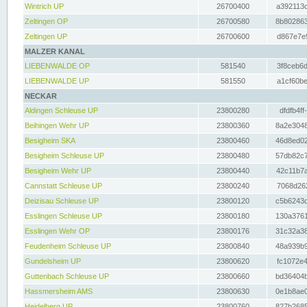
Wintrich UP
26700400
a392113c
Zeltingen OP
26700580
8b802863
Zeltingen UP
26700600
d867e7e9
MALZER KANAL
LIEBENWALDE OP
581540
3f8ceb6d
LIEBENWALDE UP
581550
a1cf60be
NECKAR
Aldingen Schleuse UP
23800280
dfdfb4ff
Beihingen Wehr UP
23800360
8a2e3048
Besigheim SKA
23800460
46d8ed02
Besigheim Schleuse UP
23800480
57db82c7
Besigheim Wehr UP
23800440
42c11b7a
Cannstatt Schleuse UP
23800240
7068d262
Deizisau Schleuse UP
23800120
c5b6243d
Esslingen Schleuse UP
23800180
130a3761
Esslingen Wehr OP
23800176
31c32a38
Feudenheim Schleuse UP
23800840
48a939b9
Gundelsheim UP
23800620
fc1072e4
Guttenbach Schleuse UP
23800660
bd36404b
Hassmersheim AMS
23800630
0e1b8ae0
Heidelberg UP
23800760
827b2685