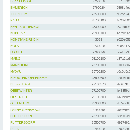
DÜSSELDORF
2750010
8f7e5f92
EMMERICH
2790020
9598e4cb
IFFEZHEIM
23500600
b02be240
KAUB
25700100
1d26e504
KEHL-KRONENHOF
23300900
23af9b02
KOBLENZ
25900700
4c7d796a
KONSTANZ-RHEIN
3329
e020e651
KÖLN
2730010
a6ee8177
LOBITH
2790050
efe13a3d
MAINZ
25100100
a37a9aa3
MANNHEIM
23700700
57090802
MAXAU
23700200
b6c6d5c8
NIERSTEIN-OPPENHEIM
23900600
d28e7ed1
Neuwied Stadt
27100370
dc407f1e
OBERWINTER
27100700
b45359df
OESTRICH
25100300
665be0fe
OTTENHEIM
23300800
787e5d63
PANNERDENSE KOP
2790060
3046493f
PHILIPPSBURG
23700500
88e972e1
PLITTERSDORF
23500700
6b774802
REES
2790010
2f025389