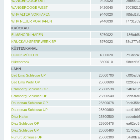
WANGEROOGE OST
9420020
26656fda
WANGEROOGE WEST
9420040
70039212
WHV ALTER VORHAFEN
9440020
f85bd17b
WHV NEUER VORHAFEN
9440030
f77317d9
KRÜCKAU
ELMSHORN HAFEN
5970022
136febf6
KRÜCKAU-SPERRWERK BP
5970023
53c277c3
KÜSTENKANAL
HUNDSMÜHLEN
4960020
cf6ac249
Hilkenbrook
3800010
58ccd6f0
LAHN
Bad Ems Schleuse UP
25800700
c005afb9
Bad Ems Wehr OP
25800690
f2295e77
Cramberg Schleuse OP
25800538
24fe419b
Cramberg Schleuse UP
25800540
3abb36d1
Dausenau Schleuse OP
25800678
9ceb358c
Dausenau Schleuse UP
25800680
eae91991
Diez Hafen
25800500
eadedeb6
Diez Schleuse OP
25800478
ea62ec5f
Diez Schleuse UP
25800480
31750a0f
Fürfurt Schleuse UP
25800300
34af0fca