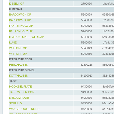
IJSSELKOP
2790070
bbaefa8e
ILMENAU
BARDOWICK OP
5940029
07830b68
BARDOWICK UP
5940030
a238b70f
FAHRENHOLZ OP
5940070
c33c3667
FAHRENHOLZ UP
5940060
bb62b28f
ILMENAU SPERRWERK AP
5940080
6b05e8dc
LÜNE
5940020
d7a8df36
WITTORF OP
5940049
eb3d4195
WITTORF UP
5940050
308c39b6
ITTER ZUR EDER
HERZHAUSEN
42800218
855205e7
ITTER ZUR DIEMEL
KOTTHAUSEN
44100013
36243256
JADE
HOOKSIELPLATE
9430020
fac30fe9
JADE-WESER-PORT
9430050
33bdec83
MELLUMPLATE
9420010
c8b9a2b6
SCHILLIG
9430030
b1cda5a0
WANGEROOGE NORD
9420030
c41d42b1