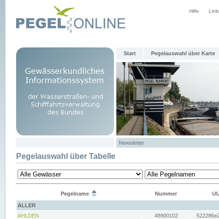
Hilfe
Link
Start
Pegelauswahl über Karte
Newsletter
Pegelauswahl über Tabelle
Pegelname
Nummer
UU
ALLER
AHLDEN
48900102
522286e2