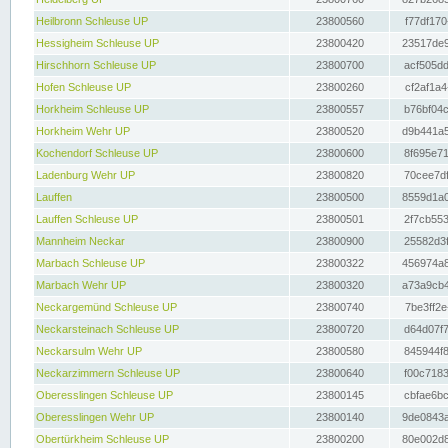
Heilbronn Schleuse UP
23800560
f77df170
Hessigheim Schleuse UP
23800420
23517de9
Hirschhorn Schleuse UP
23800700
acf505dd
Hofen Schleuse UP
23800260
cf2af1a4
Horkheim Schleuse UP
23800557
b76bf04c
Horkheim Wehr UP
23800520
d9b441a5
Kochendorf Schleuse UP
23800600
8f695e71
Ladenburg Wehr UP
23800820
70cee7df
Lauffen
23800500
8559d1a0
Lauffen Schleuse UP
23800501
2f7cb553
Mannheim Neckar
23800900
25582d3f
Marbach Schleuse UP
23800322
456974a8
Marbach Wehr UP
23800320
a73a9cb4
Neckargemünd Schleuse UP
23800740
7be3ff2e
Neckarsteinach Schleuse UP
23800720
d64d07f7
Neckarsulm Wehr UP
23800580
845944f8
Neckarzimmern Schleuse UP
23800640
f00c7183
Oberesslingen Schleuse UP
23800145
cbfae6bc
Oberesslingen Wehr UP
23800140
9de0843a
Obertürkheim Schleuse UP
23800200
80e002d8