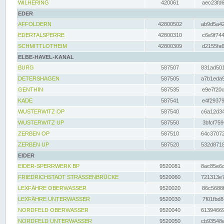
WILHERING
420061
aec23fd6
EDER
AFFOLDERN
42800502
ab9d5a42
EDERTALSPERRE
42800310
c6e9f744
SCHMITTLOTHEIM
42800309
d2155fa6
ELBE-HAVEL-KANAL
BURG
587507
831ad501
DETERSHAGEN
587505
a7b1eda9
GENTHIN
587535
e9e7f20c
KADE
587541
e4f29379
WUSTERWITZ OP
587540
c6a12d34
WUSTERWITZ UP
587550
3bfcf759
ZERBEN OP
587510
64c37072
ZERBEN UP
587520
532d8718
EIDER
EIDER-SPERRWERK BP
9520081
8ac85e6c
FRIEDRICHSTADT STRASSENBRÜCKE
9520060
721313e7
LEXFÄHRE OBERWASSER
9520020
86c5688f
LEXFÄHRE UNTERWASSER
9520030
7f01fbd8
NORDFELD OBERWASSER
9520040
61394669
NORDFELD UNTERWASSER
9520050
cb93548e