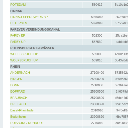
POTSDAM
580412
5e10e1e7
PINNAU
PINNAU-SPERRWERK BP
5970018
26259e8f
UETERSEN
5970016
575da86f
PAREYER VERBINDUNGSKANAL
PAREY EP
502300
25ca1bef
PAREY UP
587530
bafddcbf
RHEINSBERGER GEWÄSSER
WOLFSBRUCH OP
589000
4d00c13e
WOLFSBRUCH UP
589010
3d43a8d7
RHEIN
ANDERNACH
27100400
5735892a
BINGEN
25300200
0309cd61
BONN
2710080
593647aa
BOPPARD
25700500
2ff6379d
BRAUBACH
25700600
d6dc44d1
BREISACH
23300320
9da1ad2b
Basel-Rheinhalle
2310010
94f6eff1
Bodenheim
23900620
f6be7857
DUISBURG-RUHRORT
2770010
c0f51e35