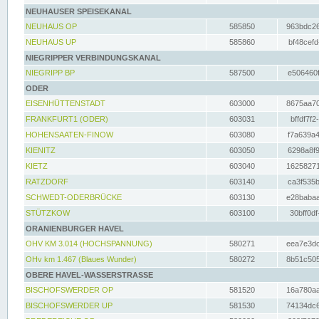
NEUHAUSER SPEISEKANAL
NEUHAUS OP
585850
963bdc26
NEUHAUS UP
585860
bf48cefd
NIEGRIPPER VERBINDUNGSKANAL
NIEGRIPP BP
587500
e506460f
ODER
EISENHÜTTENSTADT
603000
8675aa70
FRANKFURT1 (ODER)
603031
bffdf7f2
HOHENSAATEN-FINOW
603080
f7a639a4
KIENITZ
603050
6298a8f9
KIETZ
603040
16258271
RATZDORF
603140
ca3f535b
SCHWEDT-ODERBRÜCKE
603130
e28babaa
STÜTZKOW
603100
30bff0df
ORANIENBURGER HAVEL
OHV KM 3.014 (HOCHSPANNUNG)
580271
eea7e3dc
OHv km 1.467 (Blaues Wunder)
580272
8b51c505
OBERE HAVEL-WASSERSTRASSE
BISCHOFSWERDER OP
581520
16a780aa
BISCHOFSWERDER UP
581530
74134dc6