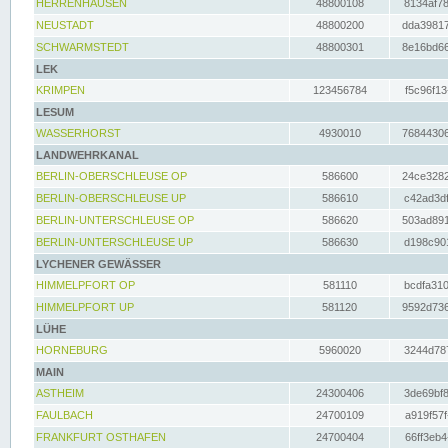
HERRENHAUSEN
48800108
8134af78
NEUSTADT
48800200
dda39817
SCHWARMSTEDT
48800301
8e16bd66
LEK
KRIMPEN
123456784
f5c96f13
LESUM
WASSERHORST
4930010
76844306
LANDWEHRKANAL
BERLIN-OBERSCHLEUSE OP
586600
24ce3282
BERLIN-OBERSCHLEUSE UP
586610
c42ad3df
BERLIN-UNTERSCHLEUSE OP
586620
503ad891
BERLIN-UNTERSCHLEUSE UP
586630
d198c901
LYCHENER GEWÄSSER
HIMMELPFORT OP
581110
bcdfa310
HIMMELPFORT UP
581120
9592d736
LÜHE
HORNEBURG
5960020
3244d787
MAIN
ASTHEIM
24300406
3de69bf8
FAULBACH
24700109
a919f57f
FRANKFURT OSTHAFEN
24700404
66ff3eb4