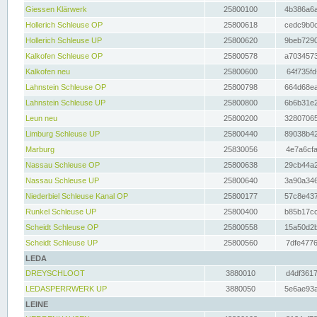
Giessen Klärwerk
25800100
4b386a6a
Hollerich Schleuse OP
25800618
cedc9b0c
Hollerich Schleuse UP
25800620
9beb7290
Kalkofen Schleuse OP
25800578
a7034573
Kalkofen neu
25800600
64f735fd
Lahnstein Schleuse OP
25800798
664d68ea
Lahnstein Schleuse UP
25800800
6b6b31e2
Leun neu
25800200
32807065
Limburg Schleuse UP
25800440
89038b42
Marburg
25830056
4e7a6cfa
Nassau Schleuse OP
25800638
29cb44a2
Nassau Schleuse UP
25800640
3a90a346
Niederbiel Schleuse Kanal OP
25800177
57c8e437
Runkel Schleuse UP
25800400
b85b17cc
Scheidt Schleuse OP
25800558
15a50d2b
Scheidt Schleuse UP
25800560
7dfe4776
LEDA
DREYSCHLOOT
3880010
d4df3617
LEDASPERRWERK UP
3880050
5e6ae93a
LEINE