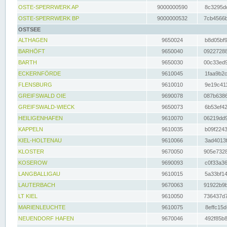
OSTE-SPERRWERK AP
9000000590
8c3295dc
OSTE-SPERRWERK BP
9000000532
7cb4566b
OSTSEE
ALTHAGEN
9650024
b8d05bf9
BARHÖFT
9650040
09227288
BARTH
9650030
00c33ed9
ECKERNFÖRDE
9610045
1faa9b2c
FLENSBURG
9610010
9e19c411
GREIFSWALD OIE
9690078
087b6386
GREIFSWALD-WIECK
9650073
6b53ef42
HEILIGENHAFEN
9610070
06219dd9
KAPPELN
9610035
b09f2243
KIEL-HOLTENAU
9610066
3ad4013f
KLOSTER
9670050
905e7328
KOSEROW
9690093
c0f33a36
LANGBALLIGAU
9610015
5a33bf14
LAUTERBACH
9670063
91922b9b
LT KIEL
9610050
736437d7
MARIENLEUCHTE
9610075
8effc15d
NEUENDORF HAFEN
9670046
492f85b8