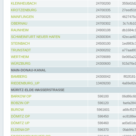
KLEINHEUBACH
24700200
355b02d2
KROTZENBURG
24700335
27eed51b
MAINFLINGEN
24700325
4627475d
OBERNAU
24700302
3c7cfb10
RAUNHEIM
24900108
db1684c1
SCHWEINFURT NEUER HAFEN
24300304
42ecae60
STEINBACH
24500100
1ed983c3
TRUNSTADT
24300202
a77aad00
WERTHEIM
24709089
0e065a22
WÜRZBURG
24300600
915d76e1
MAIN-DONAU-KANAL
BAMBERG
24300042
ff02f181
RIEDENBURG_UP
13409200
4a69e82e
MÜRITZ-ELDE-WASSERSTRASSE
BARKOW OP
596100
06d86c6b
BOBZIN OP
596120
faefa284
BUROW
5961601
a68cf527
DÖMITZ OP
596450
ec8188ee
DÖMITZ UP
596460
ad3a51da
ELDENA OP
596370
0fab94c7