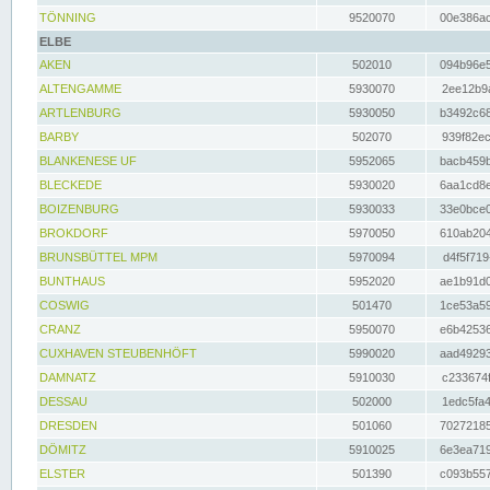
TÖNNING
9520070
00e386ac
ELBE
AKEN
502010
094b96e5
ALTENGAMME
5930070
2ee12b9a
ARTLENBURG
5930050
b3492c68
BARBY
502070
939f82ec
BLANKENESE UF
5952065
bacb459b
BLECKEDE
5930020
6aa1cd8e
BOIZENBURG
5930033
33e0bce0
BROKDORF
5970050
610ab204
BRUNSBÜTTEL MPM
5970094
d4f5f719
BUNTHAUS
5952020
ae1b91d0
COSWIG
501470
1ce53a59
CRANZ
5950070
e6b42536
CUXHAVEN STEUBENHÖFT
5990020
aad49293
DAMNATZ
5910030
c233674f
DESSAU
502000
1edc5fa4
DRESDEN
501060
70272185
DÖMITZ
5910025
6e3ea719
ELSTER
501390
c093b557