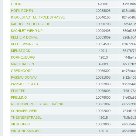
GREIN
420091
f3bf0b0b
HOFKIRCHEN
10088003
616dd98e
INGOLSTADT LUITPOLDSTRASSE
10046105
824a046b
KACHLET SCHLEUSE UP
10090708
0fd56e0a
KACHLET WEHR UP
10090408
560cf185
KELHEIM DONAU
10053009
296fc6d4
KELHEIMWINZER
10054500
c9409937
KIENSTOCK
42011
56178f74
KORNEUBURG
42013
ff44be4a
MAUTHAUSEN
42009
6b002fef
OBERNDORF
10056302
e476bcad
PASSAU DONAU
10091008
9f12c405
PASSAU ILZSTADT
10092000
33ceb441
PFATTER
10068006
f768173a
PFELLING
10078000
7fe63a95
REGENSBURG EISERNE BRÜCKE
10061007
eebd633a
SCHWABELWEIS
10062000
7644f1d7
THEBNERSTRASSL
42015
f7b5c3d3
VILSHOFEN
10089006
e6d68ab7
WILDUNGSMAUER
42014
35846b8b