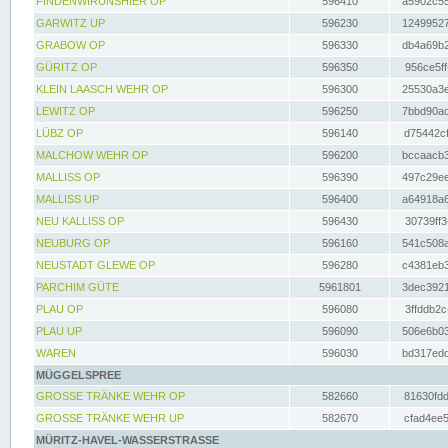
FINDENWIRUNSHIER OP
596410
a5902c55
GARWITZ UP
596230
12499527
GRABOW OP
596330
db4a69b2
GÜRITZ OP
596350
956ce5ff
KLEIN LAASCH WEHR OP
596300
25530a3e
LEWITZ OP
596250
7bbd90ad
LÜBZ OP
596140
d75442cf
MALCHOW WEHR OP
596200
bccaacb3
MALLISS OP
596390
497c29ee
MALLISS UP
596400
a64918a6
NEU KALLISS OP
596430
30739ff3
NEUBURG OP
596160
541c508a
NEUSTADT GLEWE OP
596280
c4381eb3
PARCHIM GÜTE
5961801
3dec3921
PLAU OP
596080
3ffddb2c
PLAU UP
596090
506e6b03
WAREN
596030
bd317edd
MÜGGELSPREE
GROSSE TRÄNKE WEHR OP
582660
81630fdd
GROSSE TRÄNKE WEHR UP
582670
cfad4ee5
MÜRITZ-HAVEL-WASSERSTRASSE