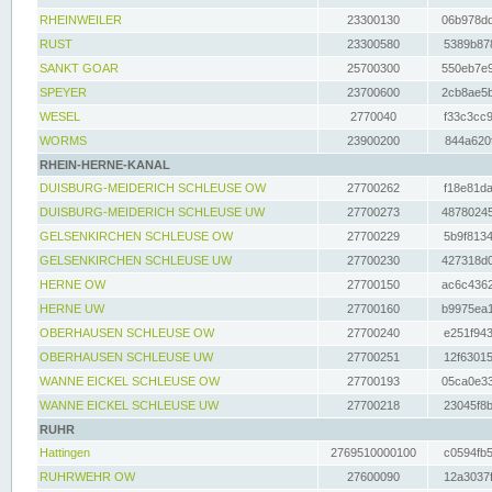
RHEINWEILER
23300130
06b978dd
RUST
23300580
5389b878
SANKT GOAR
25700300
550eb7e9
SPEYER
23700600
2cb8ae5b
WESEL
2770040
f33c3cc9
WORMS
23900200
844a620f
RHEIN-HERNE-KANAL
DUISBURG-MEIDERICH SCHLEUSE OW
27700262
f18e81da
DUISBURG-MEIDERICH SCHLEUSE UW
27700273
48780245
GELSENKIRCHEN SCHLEUSE OW
27700229
5b9f8134
GELSENKIRCHEN SCHLEUSE UW
27700230
427318d0
HERNE OW
27700150
ac6c4362
HERNE UW
27700160
b9975ea1
OBERHAUSEN SCHLEUSE OW
27700240
e251f943
OBERHAUSEN SCHLEUSE UW
27700251
12f63015
WANNE EICKEL SCHLEUSE OW
27700193
05ca0e33
WANNE EICKEL SCHLEUSE UW
27700218
23045f8b
RUHR
Hattingen
2769510000100
c0594fb5
RUHRWEHR OW
27600090
12a3037f