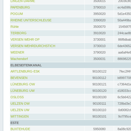
LINGEN-DARME
3500015
200363fc
PAPENBURG
3790010
ec4a598d
POGUM
3950020
5d1e4350
RHEINE UNTERSCHLEUSE
3390020
50a449ba
Rühle
3500070
15456f75
TERBORG
3910020
244cae8b
VERSEN WEHR OP
3730001
86f8dbab
VERSEN WEHRDURCHSTICH
3730010
6de43652
WEENER
3790020
aa6af4e6
Wachendorf
3500031
88698229
ELBESEITENKANAL
ARTLENBURG-ESK
90100122
7fec2f4f
BEVENSEN
90100112
b8997708
LÜNEBURG OW
90100121
c7364d1e
LÜNEBURG UW
90100120
d18033cd
OSLOSS
90100100
6c5b6422
UELZEN OW
90100111
728bd3e3
UELZEN UW
90100110
0d0082cf
WITTINGEN
90100101
9cf795ce
ESTE
BUXTEHUDE
5950080
8a08c920