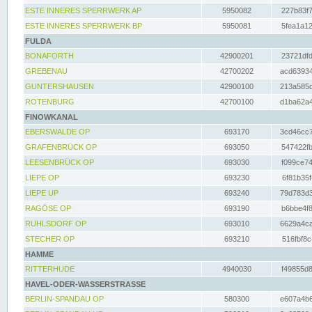
ESTE INNERES SPERRWERK AP
5950082
227b83f7
ESTE INNERES SPERRWERK BP
5950081
5fea1a12
FULDA
BONAFORTH
42900201
23721dfd
GREBENAU
42700202
acd63934
GUNTERSHAUSEN
42900100
213a585d
ROTENBURG
42700100
d1ba62a4
FINOWKANAL
EBERSWALDE OP
693170
3cd46cc7
GRAFENBRÜCK OP
693050
547422fb
LEESENBRÜCK OP
693030
f099ce74
LIEPE OP
693230
6f81b35f
LIEPE UP
693240
79d783d3
RAGÖSE OP
693190
b6bbe4f8
RUHLSDORF OP
693010
6629a4ca
STECHER OP
693210
516fbf8c
HAMME
RITTERHUDE
4940030
f49855d8
HAVEL-ODER-WASSERSTRASSE
BERLIN-SPANDAU OP
580300
e607a4b6