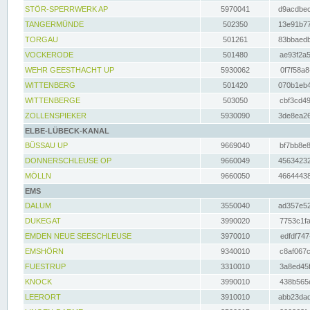
STÖR-SPERRWERK AP
5970041
d9acdbec
TANGERMÜNDE
502350
13e91b77
TORGAU
501261
83bbaedb
VOCKERODE
501480
ae93f2a5
WEHR GEESTHACHT UP
5930062
0f7f58a8
WITTENBERG
501420
070b1eb4
WITTENBERGE
503050
cbf3cd49
ZOLLENSPIEKER
5930090
3de8ea26
ELBE-LÜBECK-KANAL
BÜSSAU UP
9669040
bf7bb8e8
DONNERSCHLEUSE OP
9660049
45634232
MÖLLN
9660050
46644438
EMS
DALUM
3550040
ad357e52
DUKEGAT
3990020
7753c1fa
EMDEN NEUE SEESCHLEUSE
3970010
edfdf747
EMSHÖRN
9340010
c8af067c
FUESTRUP
3310010
3a8ed45f
KNOCK
3990010
438b565e
LEERORT
3910010
abb23dad