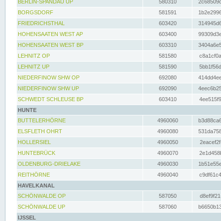
BERLIN-SPANDAU UP
580310
2c68509c
BORGSDORF
581591
1b2e2996
FRIEDRICHSTHAL
603420
314945d6
HOHENSAATEN WEST AP
603400
99309d3e
HOHENSAATEN WEST BP
603310
3404a6e5
LEHNITZ OP
581580
c8a1cf0a
LEHNITZ UP
581590
5bb1f56d
NIEDERFINOW SHW OP
692080
414dd4ee
NIEDERFINOW SHW UP
692090
4eec6b25
SCHWEDT SCHLEUSE BP
603410
4ee515f9
HUNTE
BUTTELERHÖRNE
4960060
b3d88ca6
ELSFLETH OHRT
4960080
531da758
HOLLERSIEL
4960050
2eacef2f
HUNTEBRÜCK
4960070
2e1d458b
OLDENBURG-DRIELAKE
4960030
1b51e55e
REITHÖRNE
4960040
c9df61c4
HAVELKANAL
SCHÖNWALDE OP
587050
d8ef9f21
SCHÖNWALDE UP
587060
b6650b13
IJSSEL