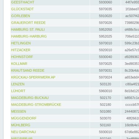
GEESTHACHT
5930060
44f7e955
GLÜCKSTADT
5970035
1f1bbed7
GORLEBEN
5910020
ac507f42
GRAUERORT REEDE
5970026
7398029b
HAMBURG ST. PAULI
5952050
d488c5cc
HAMBURG-HARBURG
5952025
706e5110
HETLINGEN
5970010
599c23b1
HITZACKER
5920010
a26e57c9
HOHNSTORF
5930040
d9289367
KOLLMAR
5970025
3ed90357
KRAUTSAND REEDE
5970031
8c20b4dc
KRÜCKAU-SPERRWERK AP
5970024
a653eb04
LENZEN
503120
c80a4f21
LÜHORT
5960010
8d18d129
MAGDEBURG-BUCKAU
502170
b8567c1e
MAGDEBURG-STROMBRÜCKE
502180
ccccb57f
MEISSEN
501080
24440872
MÜGGENDORF
503070
48f2661f
MÜHLBERG
501160
16b9b4e7
NEU DARCHAU
5930010
67d6e882
NIEGRIPP AP
502240
3adf88fd