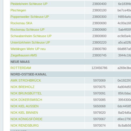
Pleidelsheim Schleuse UP
23800400
6e183f4b
Plochingen
23800100
be7ce40e
Poppenweiler Schleuse UP
23800300
f4854a4c
Rockenau SKA
23800690
4c00a166
Rockenau Schleuse UP
23800680
5ab4f00f
Schwabenheim Schleuse UP
23800800
ec9d3a4d
Untertürkheim Schleuse UP
23800220
a5ca02fb
Wieblingen Wehr UP neu
23800780
66d887a6
Ziegelhausen AMS
23800745
3944c1fd
NEUE MAAS
ROTTERDAM
123456786
a269e3be
NORD-OSTSEE-KANAL
AWK STROHBRÜCK
5970069
0e192297
NOK BREIHOLZ
5970075
4a904d59
NOK BRUNSBÜTTEL
5970091
85fc0dac
NOK DÜKERSWISCH
5970085
3954300d
NOK KIEL AUSSEN
5650068
6dc44585
NOK KIEL BINNEN
5979020
8af24d6a
NOK KÖNIGSFÖRDE
5970067
d0ec2790
NOK RENDSBURG
5970074
8c8afb56