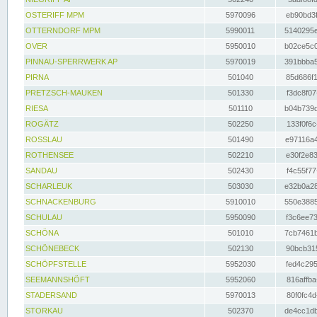
OSTERIFF MPM
5970096
eb90bd3f
OTTERNDORF MPM
5990011
5140295e
OVER
5950010
b02ce5c0
PINNAU-SPERRWERK AP
5970019
391bbba5
PIRNA
501040
85d686f1
PRETZSCH-MAUKEN
501330
f3dc8f07
RIESA
501110
b04b739d
ROGÄTZ
502250
133f0f6c
ROSSLAU
501490
e97116a4
ROTHENSEE
502210
e30f2e83
SANDAU
502430
f4c55f77
SCHARLEUK
503030
e32b0a28
SCHNACKENBURG
5910010
550e3885
SCHULAU
5950090
f3c6ee73
SCHÖNA
501010
7cb7461b
SCHÖNEBECK
502130
90bcb315
SCHÖPFSTELLE
5952030
fed4c295
SEEMANNSHÖFT
5952060
816affba
STADERSAND
5970013
80f0fc4d
STORKAU
502370
de4cc1db