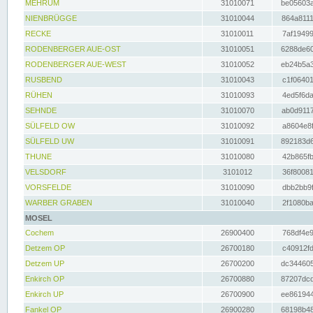
MEHRUM
31010071
be05603a
NIENBRÜGGE
31010044
864a8111
RECKE
31010011
7af19499
RODENBERGER AUE-OST
31010051
6288de60
RODENBERGER AUE-WEST
31010052
eb24b5a3
RUSBEND
31010043
c1f06401
RÜHEN
31010093
4ed5f6da
SEHNDE
31010070
ab0d9117
SÜLFELD OW
31010092
a8604e8f
SÜLFELD UW
31010091
892183d6
THUNE
31010080
42b865fb
VELSDORF
3101012
36f80081
VORSFELDE
31010090
dbb2bb9f
WARBER GRABEN
31010040
2f1080ba
MOSEL
Cochem
26900400
768df4e9
Detzem OP
26700180
c40912fd
Detzem UP
26700200
dc344605
Enkirch OP
26700880
87207dcd
Enkirch UP
26700900
ee861944
Fankel OP
26900280
68198b48