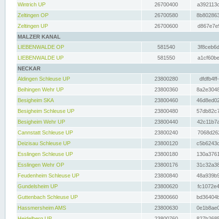
Wintrich UP
26700400
a392113c
Zeltingen OP
26700580
8b802863
Zeltingen UP
26700600
d867e7e9
MALZER KANAL
LIEBENWALDE OP
581540
3f8ceb6d
LIEBENWALDE UP
581550
a1cf60be
NECKAR
Aldingen Schleuse UP
23800280
dfdfb4ff
Beihingen Wehr UP
23800360
8a2e3048
Besigheim SKA
23800460
46d8ed02
Besigheim Schleuse UP
23800480
57db82c7
Besigheim Wehr UP
23800440
42c11b7a
Cannstatt Schleuse UP
23800240
7068d262
Deizisau Schleuse UP
23800120
c5b6243d
Esslingen Schleuse UP
23800180
130a3761
Esslingen Wehr OP
23800176
31c32a38
Feudenheim Schleuse UP
23800840
48a939b9
Gundelsheim UP
23800620
fc1072e4
Guttenbach Schleuse UP
23800660
bd36404b
Hassmersheim AMS
23800630
0e1b8ae0
Heidelberg UP
23800760
827b2685