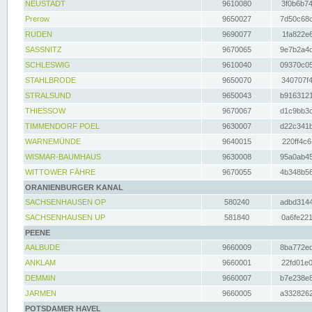
NEUSTADT
9610080
3f0b6b74
Prerow
9650027
7d50c68c
RUDEN
9690077
1fa822e6
SASSNITZ
9670065
9e7b2a4d
SCHLESWIG
9610040
09370c05
STAHLBRODE
9650070
340707f4
STRALSUND
9650043
b9163121
THIESSOW
9670067
d1c9bb3c
TIMMENDORF POEL
9630007
d22c341b
WARNEMÜNDE
9640015
220ff4c6
WISMAR-BAUMHAUS
9630008
95a0ab45
WITTOWER FÄHRE
9670055
4b348b56
ORANIENBURGER KANAL
SACHSENHAUSEN OP
580240
adbd3144
SACHSENHAUSEN UP
581840
0a6fe221
PEENE
AALBUDE
9660009
8ba772ed
ANKLAM
9660001
22fd01e0
DEMMIN
9660007
b7e238e8
JARMEN
9660005
a3328262
POTSDAMER HAVEL