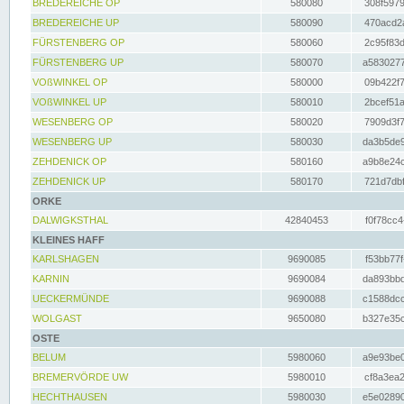
BREDEREICHE OP
580080
308f5979
BREDEREICHE UP
580090
470acd2a
FÜRSTENBERG OP
580060
2c95f83d
FÜRSTENBERG UP
580070
a5830277
VOßWINKEL OP
580000
09b422f7
VOßWINKEL UP
580010
2bcef51a
WESENBERG OP
580020
7909d3f7
WESENBERG UP
580030
da3b5de9
ZEHDENICK OP
580160
a9b8e24c
ZEHDENICK UP
580170
721d7dbf
ORKE
DALWIGKSTHAL
42840453
f0f78cc4
KLEINES HAFF
KARLSHAGEN
9690085
f53bb77f
KARNIN
9690084
da893bbd
UECKERMÜNDE
9690088
c1588dcc
WOLGAST
9650080
b327e35c
OSTE
BELUM
5980060
a9e93be0
BREMERVÖRDE UW
5980010
cf8a3ea2
HECHTHAUSEN
5980030
e5e02890