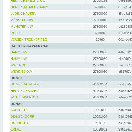
HENRICHENBURG UW
27700133
e6b68bc2
HERBRUM HAFENDAMM
3770030
8177a148
LÜDINGHAUSEN
27800020
f5bc4a51
MÜNSTER OW
27800040
ccd3e8f1
MÜNSTER UW
27800030
ed260406
RHEDE
3770040
16508b11
VERSEN TRENNSPITZE
25463
0024cc40
DATTELN-HAMM-KANAL
HAMM OW
27800060
4dbce62d
HAMM UW
27800080
4ef9dd9c
WALTROP
27800090
facc5c16
WERRIES OW
27800050
d31767ef
DIEMEL
DIEMELTALSPERRE
44100104
5cdc6555
HELMINGHAUSEN
44100206
33092c28
WILHELMSBRÜCKE
44100024
7deedc21
DONAU
ACHLEITEN
10094006
c389c9e2
DEGGENDORF
10081004
53d40547
DÜRNSTEIN
42012
ce4e3050
ERLAU
10096001
99619dc5