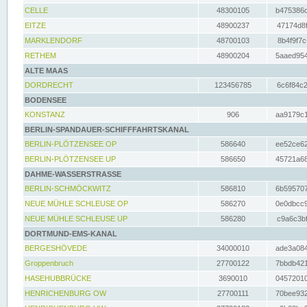
CELLE
48300105
b475386c
EITZE
48900237
47174d8f
MARKLENDORF
48700103
8b4f9f7c
RETHEM
48900204
5aaed954
ALTE MAAS
DORDRECHT
123456785
6c6f84c2
BODENSEE
KONSTANZ
906
aa9179c1
BERLIN-SPANDAUER-SCHIFFFAHRTSKANAL
BERLIN-PLÖTZENSEE OP
586640
ee52ce62
BERLIN-PLÖTZENSEE UP
586650
45721a68
DAHME-WASSERSTRASSE
BERLIN-SCHMÖCKWITZ
586810
6b595707
NEUE MÜHLE SCHLEUSE OP
586270
0e0dbcc9
NEUE MÜHLE SCHLEUSE UP
586280
c9a6c3bf
DORTMUND-EMS-KANAL
BERGESHÖVEDE
34000010
ade3a084
Groppenbruch
27700122
7bbdb421
HASEHUBBRÜCKE
3690010
04572010
HENRICHENBURG OW
27700111
70bee932