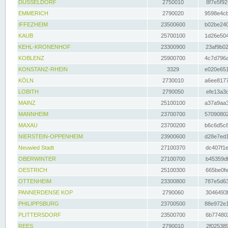
DÜSSELDORF
2750010
8f7e5f92
EMMERICH
2790020
9598e4cb
IFFEZHEIM
23500600
b02be240
KAUB
25700100
1d26e504
KEHL-KRONENHOF
23300900
23af9b02
KOBLENZ
25900700
4c7d796a
KONSTANZ-RHEIN
3329
e020e651
KÖLN
2730010
a6ee8177
LOBITH
2790050
efe13a3d
MAINZ
25100100
a37a9aa3
MANNHEIM
23700700
57090802
MAXAU
23700200
b6c6d5c8
NIERSTEIN-OPPENHEIM
23900600
d28e7ed1
Neuwied Stadt
27100370
dc407f1e
OBERWINTER
27100700
b45359df
OESTRICH
25100300
665be0fe
OTTENHEIM
23300800
787e5d63
PANNERDENSE KOP
2790060
3046493f
PHILIPPSBURG
23700500
88e972e1
PLITTERSDORF
23500700
6b774802
REES
2790010
2f025389