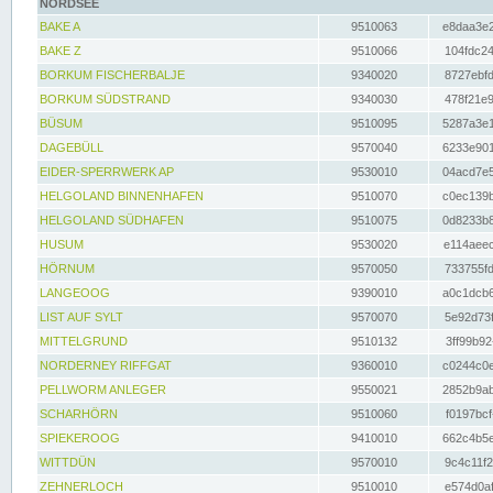
NORDSEE
BAKE A
9510063
e8daa3e2
BAKE Z
9510066
104fdc24
BORKUM FISCHERBALJE
9340020
8727ebfd
BORKUM SÜDSTRAND
9340030
478f21e9
BÜSUM
9510095
5287a3e1
DAGEBÜLL
9570040
6233e901
EIDER-SPERRWERK AP
9530010
04acd7e5
HELGOLAND BINNENHAFEN
9510070
c0ec139b
HELGOLAND SÜDHAFEN
9510075
0d8233b8
HUSUM
9530020
e114aeec
HÖRNUM
9570050
733755fd
LANGEOOG
9390010
a0c1dcb6
LIST AUF SYLT
9570070
5e92d73f
MITTELGRUND
9510132
3ff99b92
NORDERNEY RIFFGAT
9360010
c0244c0e
PELLWORM ANLEGER
9550021
2852b9ab
SCHARHÖRN
9510060
f0197bcf
SPIEKEROOG
9410010
662c4b5e
WITTDÜN
9570010
9c4c11f2
ZEHNERLOCH
9510010
e574d0af