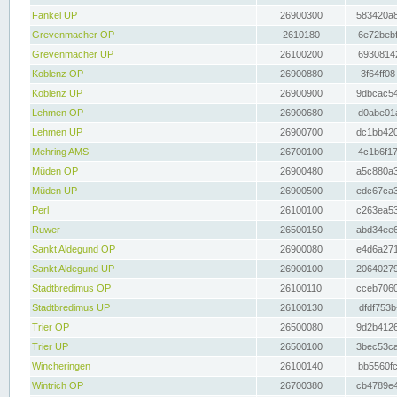
Fankel UP
26900300
583420a8
Grevenmacher OP
2610180
6e72bebf
Grevenmacher UP
26100200
69308142
Koblenz OP
26900880
3f64ff08
Koblenz UP
26900900
9dbcac54
Lehmen OP
26900680
d0abe01a
Lehmen UP
26900700
dc1bb420
Mehring AMS
26700100
4c1b6f17
Müden OP
26900480
a5c880a3
Müden UP
26900500
edc67ca3
Perl
26100100
c263ea53
Ruwer
26500150
abd34ee6
Sankt Aldegund OP
26900080
e4d6a271
Sankt Aldegund UP
26900100
20640279
Stadtbredimus OP
26100110
cceb7060
Stadtbredimus UP
26100130
dfdf753b
Trier OP
26500080
9d2b4126
Trier UP
26500100
3bec53ca
Wincheringen
26100140
bb5560fc
Wintrich OP
26700380
cb4789e4