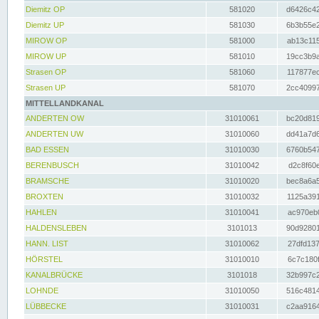
Diemitz OP
581020
d6426c42
Diemitz UP
581030
6b3b55e2
MIROW OP
581000
ab13c115
MIROW UP
581010
19cc3b9a
Strasen OP
581060
117877ec
Strasen UP
581070
2cc40997
MITTELLANDKANAL
ANDERTEN OW
31010061
bc20d819
ANDERTEN UW
31010060
dd41a7d6
BAD ESSEN
31010030
6760b547
BERENBUSCH
31010042
d2c8f60e
BRAMSCHE
31010020
bec8a6a5
BROXTEN
31010032
1125a391
HAHLEN
31010041
ac970eb0
HALDENSLEBEN
3101013
90d92801
HANN. LIST
31010062
27dfd137
HÖRSTEL
31010010
6c7c180f
KANALBRÜCKE
3101018
32b997c2
LOHNDE
31010050
516c4814
LÜBBECKE
31010031
c2aa9164