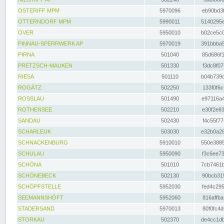
OSTERIFF MPM
5970096
eb90bd3f
OTTERNDORF MPM
5990011
5140295e
OVER
5950010
b02ce5c0
PINNAU-SPERRWERK AP
5970019
391bbba5
PIRNA
501040
85d686f1
PRETZSCH-MAUKEN
501330
f3dc8f07
RIESA
501110
b04b739d
ROGÄTZ
502250
133f0f6c
ROSSLAU
501490
e97116a4
ROTHENSEE
502210
e30f2e83
SANDAU
502430
f4c55f77
SCHARLEUK
503030
e32b0a28
SCHNACKENBURG
5910010
550e3885
SCHULAU
5950090
f3c6ee73
SCHÖNA
501010
7cb7461b
SCHÖNEBECK
502130
90bcb315
SCHÖPFSTELLE
5952030
fed4c295
SEEMANNSHÖFT
5952060
816affba
STADERSAND
5970013
80f0fc4d
STORKAU
502370
de4cc1db