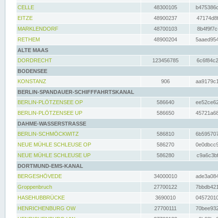
CELLE
48300105
b475386c
EITZE
48900237
47174d8f
MARKLENDORF
48700103
8b4f9f7c
RETHEM
48900204
5aaed954
ALTE MAAS
DORDRECHT
123456785
6c6f84c2
BODENSEE
KONSTANZ
906
aa9179c1
BERLIN-SPANDAUER-SCHIFFFAHRTSKANAL
BERLIN-PLÖTZENSEE OP
586640
ee52ce62
BERLIN-PLÖTZENSEE UP
586650
45721a68
DAHME-WASSERSTRASSE
BERLIN-SCHMÖCKWITZ
586810
6b595707
NEUE MÜHLE SCHLEUSE OP
586270
0e0dbcc9
NEUE MÜHLE SCHLEUSE UP
586280
c9a6c3bf
DORTMUND-EMS-KANAL
BERGESHÖVEDE
34000010
ade3a084
Groppenbruch
27700122
7bbdb421
HASEHUBBRÜCKE
3690010
04572010
HENRICHENBURG OW
27700111
70bee932