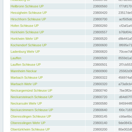
Heilbronn Schleuse UP
23800560
f77df170
Hessigheim Schleuse UP
23800420
23517de9
Hirschhorn Schleuse UP
23800700
acf505dd
Hofen Schleuse UP
23800260
cf2af1a4
Horkheim Schleuse UP
23800557
b76bf04c
Horkheim Wehr UP
23800520
d9b441a5
Kochendorf Schleuse UP
23800600
8f695e71
Ladenburg Wehr UP
23800820
70cee7df
Lauffen
23800500
8559d1a0
Lauffen Schleuse UP
23800501
2f7cb553
Mannheim Neckar
23800900
25582d3f
Marbach Schleuse UP
23800322
456974a8
Marbach Wehr UP
23800320
a73a9cb4
Neckargemünd Schleuse UP
23800740
7be3ff2e
Neckarsteinach Schleuse UP
23800720
d64d07f7
Neckarsulm Wehr UP
23800580
845944f8
Neckarzimmern Schleuse UP
23800640
f00c7183
Oberesslingen Schleuse UP
23800145
cbfae6bc
Oberesslingen Wehr UP
23800140
9de0843a
Obertürkheim Schleuse UP
23800200
80e002d8