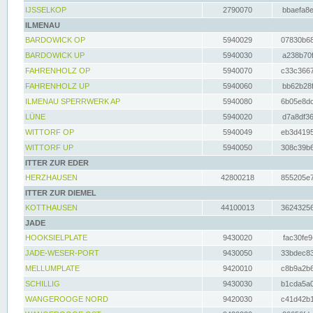
IJSSELKOP
2790070
bbaefa8e
ILMENAU
BARDOWICK OP
5940029
07830b68
BARDOWICK UP
5940030
a238b70f
FAHRENHOLZ OP
5940070
c33c3667
FAHRENHOLZ UP
5940060
bb62b28f
ILMENAU SPERRWERK AP
5940080
6b05e8dc
LÜNE
5940020
d7a8df36
WITTORF OP
5940049
eb3d4195
WITTORF UP
5940050
308c39b6
ITTER ZUR EDER
HERZHAUSEN
42800218
855205e7
ITTER ZUR DIEMEL
KOTTHAUSEN
44100013
36243256
JADE
HOOKSIELPLATE
9430020
fac30fe9
JADE-WESER-PORT
9430050
33bdec83
MELLUMPLATE
9420010
c8b9a2b6
SCHILLIG
9430030
b1cda5a0
WANGEROOGE NORD
9420030
c41d42b1