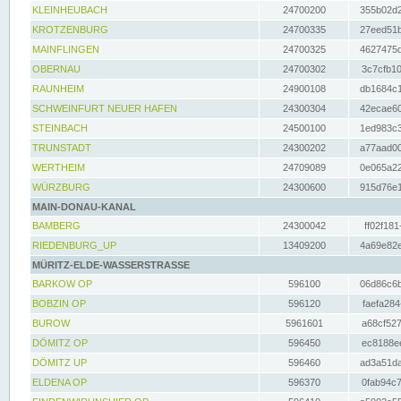
KLEINHEUBACH
24700200
355b02d2
KROTZENBURG
24700335
27eed51b
MAINFLINGEN
24700325
4627475d
OBERNAU
24700302
3c7cfb10
RAUNHEIM
24900108
db1684c1
SCHWEINFURT NEUER HAFEN
24300304
42ecae60
STEINBACH
24500100
1ed983c3
TRUNSTADT
24300202
a77aad00
WERTHEIM
24709089
0e065a22
WÜRZBURG
24300600
915d76e1
MAIN-DONAU-KANAL
BAMBERG
24300042
ff02f181
RIEDENBURG_UP
13409200
4a69e82e
MÜRITZ-ELDE-WASSERSTRASSE
BARKOW OP
596100
06d86c6b
BOBZIN OP
596120
faefa284
BUROW
5961601
a68cf527
DÖMITZ OP
596450
ec8188ee
DÖMITZ UP
596460
ad3a51da
ELDENA OP
596370
0fab94c7