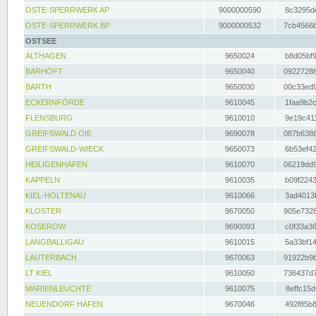
OSTE-SPERRWERK AP
9000000590
8c3295dc
OSTE-SPERRWERK BP
9000000532
7cb4566b
OSTSEE
ALTHAGEN
9650024
b8d05bf9
BARHÖFT
9650040
09227288
BARTH
9650030
00c33ed9
ECKERNFÖRDE
9610045
1faa9b2c
FLENSBURG
9610010
9e19c411
GREIFSWALD OIE
9690078
087b6386
GREIFSWALD-WIECK
9650073
6b53ef42
HEILIGENHAFEN
9610070
06219dd9
KAPPELN
9610035
b09f2243
KIEL-HOLTENAU
9610066
3ad4013f
KLOSTER
9670050
905e7328
KOSEROW
9690093
c0f33a36
LANGBALLIGAU
9610015
5a33bf14
LAUTERBACH
9670063
91922b9b
LT KIEL
9610050
736437d7
MARIENLEUCHTE
9610075
8effc15d
NEUENDORF HAFEN
9670046
492f85b8