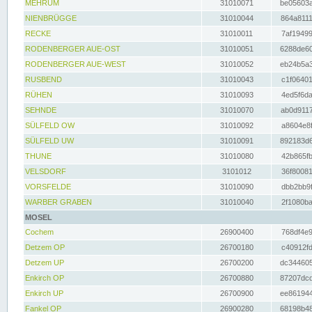
MEHRUM
31010071
be05603a
NIENBRÜGGE
31010044
864a8111
RECKE
31010011
7af19499
RODENBERGER AUE-OST
31010051
6288de60
RODENBERGER AUE-WEST
31010052
eb24b5a3
RUSBEND
31010043
c1f06401
RÜHEN
31010093
4ed5f6da
SEHNDE
31010070
ab0d9117
SÜLFELD OW
31010092
a8604e8f
SÜLFELD UW
31010091
892183d6
THUNE
31010080
42b865fb
VELSDORF
3101012
36f80081
VORSFELDE
31010090
dbb2bb9f
WARBER GRABEN
31010040
2f1080ba
MOSEL
Cochem
26900400
768df4e9
Detzem OP
26700180
c40912fd
Detzem UP
26700200
dc344605
Enkirch OP
26700880
87207dcd
Enkirch UP
26700900
ee861944
Fankel OP
26900280
68198b48