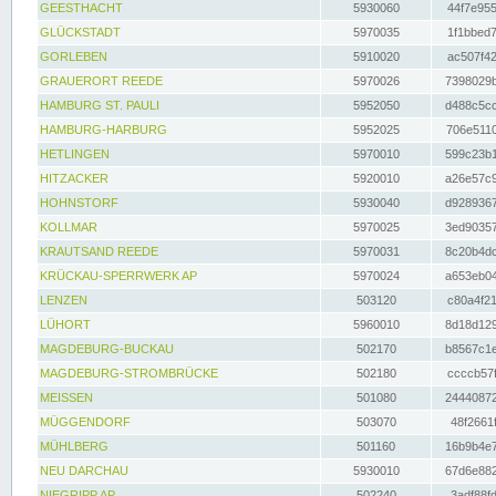
GEESTHACHT
5930060
44f7e955
GLÜCKSTADT
5970035
1f1bbed7
GORLEBEN
5910020
ac507f42
GRAUERORT REEDE
5970026
7398029b
HAMBURG ST. PAULI
5952050
d488c5cc
HAMBURG-HARBURG
5952025
706e5110
HETLINGEN
5970010
599c23b1
HITZACKER
5920010
a26e57c9
HOHNSTORF
5930040
d9289367
KOLLMAR
5970025
3ed90357
KRAUTSAND REEDE
5970031
8c20b4dc
KRÜCKAU-SPERRWERK AP
5970024
a653eb04
LENZEN
503120
c80a4f21
LÜHORT
5960010
8d18d129
MAGDEBURG-BUCKAU
502170
b8567c1e
MAGDEBURG-STROMBRÜCKE
502180
ccccb57f
MEISSEN
501080
24440872
MÜGGENDORF
503070
48f2661f
MÜHLBERG
501160
16b9b4e7
NEU DARCHAU
5930010
67d6e882
NIEGRIPP AP
502240
3adf88fd