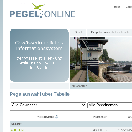
Hilfe
Link
Start
Pegelauswahl über Karte
Newsletter
Pegelauswahl über Tabelle
Pegelname
Nummer
UU
ALLER
AHLDEN
48900102
522286e2