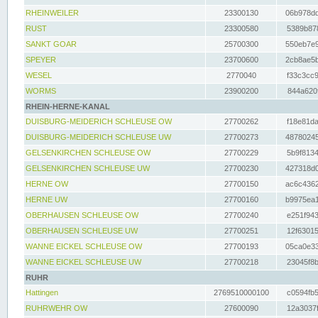
RHEINWEILER
23300130
06b978dd
RUST
23300580
5389b878
SANKT GOAR
25700300
550eb7e9
SPEYER
23700600
2cb8ae5b
WESEL
2770040
f33c3cc9
WORMS
23900200
844a620f
RHEIN-HERNE-KANAL
DUISBURG-MEIDERICH SCHLEUSE OW
27700262
f18e81da
DUISBURG-MEIDERICH SCHLEUSE UW
27700273
48780245
GELSENKIRCHEN SCHLEUSE OW
27700229
5b9f8134
GELSENKIRCHEN SCHLEUSE UW
27700230
427318d0
HERNE OW
27700150
ac6c4362
HERNE UW
27700160
b9975ea1
OBERHAUSEN SCHLEUSE OW
27700240
e251f943
OBERHAUSEN SCHLEUSE UW
27700251
12f63015
WANNE EICKEL SCHLEUSE OW
27700193
05ca0e33
WANNE EICKEL SCHLEUSE UW
27700218
23045f8b
RUHR
Hattingen
2769510000100
c0594fb5
RUHRWEHR OW
27600090
12a3037f