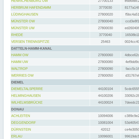
HENRICHENBURG UW
27700133
e6b68bc2
HERBRUM HAFENDAMM
3770030
8177a148
LÜDINGHAUSEN
27800020
f5bc4a51
MÜNSTER OW
27800040
ccd3e8f1
MÜNSTER UW
27800030
ed260406
RHEDE
3770040
16508b11
VERSEN TRENNSPITZE
25463
0024cc40
DATTELN-HAMM-KANAL
HAMM OW
27800060
4dbce62d
HAMM UW
27800080
4ef9dd9c
WALTROP
27800090
facc5c16
WERRIES OW
27800050
d31767ef
DIEMEL
DIEMELTALSPERRE
44100104
5cdc6555
HELMINGHAUSEN
44100206
33092c28
WILHELMSBRÜCKE
44100024
7deedc21
DONAU
ACHLEITEN
10094006
c389c9e2
DEGGENDORF
10081004
53d40547
DÜRNSTEIN
42012
ce4e3050
ERLAU
10096001
99619dc5