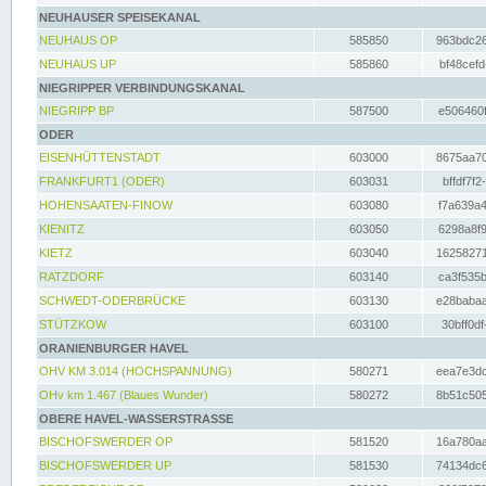
NEUHAUSER SPEISEKANAL
NEUHAUS OP
585850
963bdc26
NEUHAUS UP
585860
bf48cefd
NIEGRIPPER VERBINDUNGSKANAL
NIEGRIPP BP
587500
e506460f
ODER
EISENHÜTTENSTADT
603000
8675aa70
FRANKFURT1 (ODER)
603031
bffdf7f2
HOHENSAATEN-FINOW
603080
f7a639a4
KIENITZ
603050
6298a8f9
KIETZ
603040
16258271
RATZDORF
603140
ca3f535b
SCHWEDT-ODERBRÜCKE
603130
e28babaa
STÜTZKOW
603100
30bff0df
ORANIENBURGER HAVEL
OHV KM 3.014 (HOCHSPANNUNG)
580271
eea7e3dc
OHv km 1.467 (Blaues Wunder)
580272
8b51c505
OBERE HAVEL-WASSERSTRASSE
BISCHOFSWERDER OP
581520
16a780aa
BISCHOFSWERDER UP
581530
74134dc6