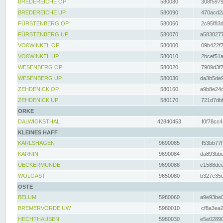
BREDEREICHE OP
580080
308f5979
BREDEREICHE UP
580090
470acd2a
FÜRSTENBERG OP
580060
2c95f83d
FÜRSTENBERG UP
580070
a5830277
VOßWINKEL OP
580000
09b422f7
VOßWINKEL UP
580010
2bcef51a
WESENBERG OP
580020
7909d3f7
WESENBERG UP
580030
da3b5de9
ZEHDENICK OP
580160
a9b8e24c
ZEHDENICK UP
580170
721d7dbf
ORKE
DALWIGKSTHAL
42840453
f0f78cc4
KLEINES HAFF
KARLSHAGEN
9690085
f53bb77f
KARNIN
9690084
da893bbd
UECKERMÜNDE
9690088
c1588dcc
WOLGAST
9650080
b327e35c
OSTE
BELUM
5980060
a9e93be0
BREMERVÖRDE UW
5980010
cf8a3ea2
HECHTHAUSEN
5980030
e5e02890