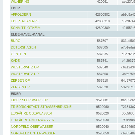
WILHERING
420061
aec23fd6
EDER
AFFOLDERN
42800502
ab9d5a42
EDERTALSPERRE
42800310
c6e9f744
SCHMITTLOTHEIM
42800309
d2155fa6
ELBE-HAVEL-KANAL
BURG
587507
831ad501
DETERSHAGEN
587505
a7b1eda9
GENTHIN
587535
e9e7f20c
KADE
587541
e4f29379
WUSTERWITZ OP
587540
c6a12d34
WUSTERWITZ UP
587550
3bfcf759
ZERBEN OP
587510
64c37072
ZERBEN UP
587520
532d8718
EIDER
EIDER-SPERRWERK BP
9520081
8ac85e6c
FRIEDRICHSTADT STRASSENBRÜCKE
9520060
721313e7
LEXFÄHRE OBERWASSER
9520020
86c5688f
LEXFÄHRE UNTERWASSER
9520030
7f01fbd8
NORDFELD OBERWASSER
9520040
61394669
NORDFELD UNTERWASSER
9520050
cb93548e