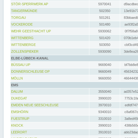
STÖR-SPERRWERK AP
5970041
d9acdbec
TANGERMÜNDE
502350
13e91b77
TORGAU
501261
83bbaedb
VOCKERODE
501480
ae93f2a5
WEHR GEESTHACHT UP
5930062
0f7f58a8
WITTENBERG
501420
070b1eb4
WITTENBERGE
503050
cbf3cd49
ZOLLENSPIEKER
5930090
3de8ea26
ELBE-LÜBECK-KANAL
BÜSSAU UP
9669040
bf7bb8e8
DONNERSCHLEUSE OP
9660049
45634232
MÖLLN
9660050
46644438
EMS
DALUM
3550040
ad357e52
DUKEGAT
3990020
7753c1fa
EMDEN NEUE SEESCHLEUSE
3970010
edfdf747
EMSHÖRN
9340010
c8af067c
FUESTRUP
3310010
3a8ed45f
KNOCK
3990010
438b565e
LEERORT
3910010
abb23dad