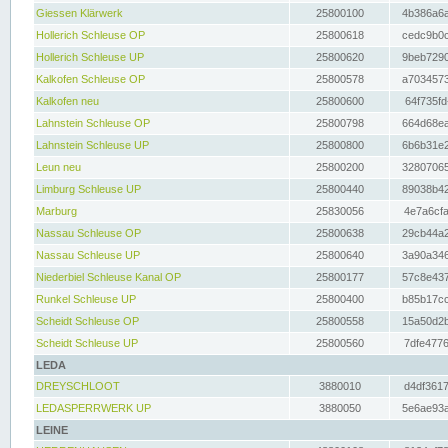
Giessen Klärwerk
25800100
4b386a6a
Hollerich Schleuse OP
25800618
cedc9b0c
Hollerich Schleuse UP
25800620
9beb7290
Kalkofen Schleuse OP
25800578
a7034573
Kalkofen neu
25800600
64f735fd
Lahnstein Schleuse OP
25800798
664d68ea
Lahnstein Schleuse UP
25800800
6b6b31e2
Leun neu
25800200
32807065
Limburg Schleuse UP
25800440
89038b42
Marburg
25830056
4e7a6cfa
Nassau Schleuse OP
25800638
29cb44a2
Nassau Schleuse UP
25800640
3a90a346
Niederbiel Schleuse Kanal OP
25800177
57c8e437
Runkel Schleuse UP
25800400
b85b17cc
Scheidt Schleuse OP
25800558
15a50d2b
Scheidt Schleuse UP
25800560
7dfe4776
LEDA
DREYSCHLOOT
3880010
d4df3617
LEDASPERRWERK UP
3880050
5e6ae93a
LEINE