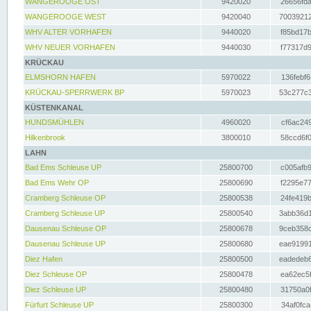
WANGEROOGE OST
9420020
26656fda
WANGEROOGE WEST
9420040
70039212
WHV ALTER VORHAFEN
9440020
f85bd17b
WHV NEUER VORHAFEN
9440030
f77317d9
KRÜCKAU
ELMSHORN HAFEN
5970022
136febf6
KRÜCKAU-SPERRWERK BP
5970023
53c277c3
KÜSTENKANAL
HUNDSMÜHLEN
4960020
cf6ac249
Hilkenbrook
3800010
58ccd6f0
LAHN
Bad Ems Schleuse UP
25800700
c005afb9
Bad Ems Wehr OP
25800690
f2295e77
Cramberg Schleuse OP
25800538
24fe419b
Cramberg Schleuse UP
25800540
3abb36d1
Dausenau Schleuse OP
25800678
9ceb358c
Dausenau Schleuse UP
25800680
eae91991
Diez Hafen
25800500
eadedeb6
Diez Schleuse OP
25800478
ea62ec5f
Diez Schleuse UP
25800480
31750a0f
Fürfurt Schleuse UP
25800300
34af0fca