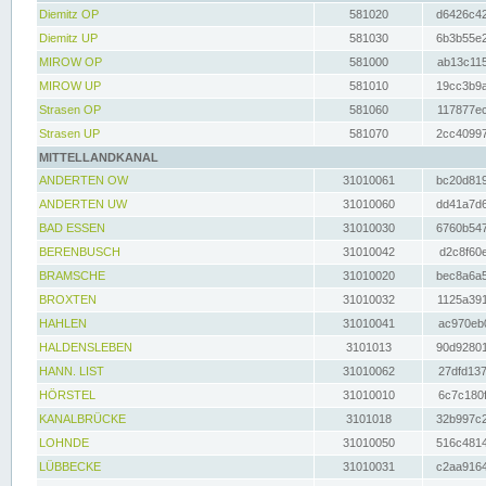
Diemitz OP
581020
d6426c42
Diemitz UP
581030
6b3b55e2
MIROW OP
581000
ab13c115
MIROW UP
581010
19cc3b9a
Strasen OP
581060
117877ec
Strasen UP
581070
2cc40997
MITTELLANDKANAL
ANDERTEN OW
31010061
bc20d819
ANDERTEN UW
31010060
dd41a7d6
BAD ESSEN
31010030
6760b547
BERENBUSCH
31010042
d2c8f60e
BRAMSCHE
31010020
bec8a6a5
BROXTEN
31010032
1125a391
HAHLEN
31010041
ac970eb0
HALDENSLEBEN
3101013
90d92801
HANN. LIST
31010062
27dfd137
HÖRSTEL
31010010
6c7c180f
KANALBRÜCKE
3101018
32b997c2
LOHNDE
31010050
516c4814
LÜBBECKE
31010031
c2aa9164