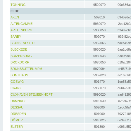
TÖNNING
9520070
00e386ac
ELBE
AKEN
502010
094b96e5
ALTENGAMME
5930070
2ee12b9a
ARTLENBURG
5930050
b3492c68
BARBY
502070
939f82ec
BLANKENESE UF
5952065
bacb459b
BLECKEDE
5930020
6aa1cd8e
BOIZENBURG
5930033
33e0bce0
BROKDORF
5970050
610ab204
BRUNSBÜTTEL MPM
5970094
d4f5f719
BUNTHAUS
5952020
ae1b91d0
COSWIG
501470
1ce53a59
CRANZ
5950070
e6b42536
CUXHAVEN STEUBENHÖFT
5990020
aad49293
DAMNATZ
5910030
c233674f
DESSAU
502000
1edc5fa4
DRESDEN
501060
70272185
DÖMITZ
5910025
6e3ea719
ELSTER
501390
c093b557