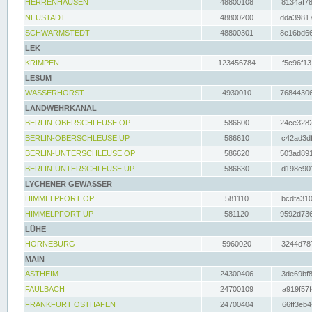
HERRENHAUSEN
48800108
8134af78
NEUSTADT
48800200
dda39817
SCHWARMSTEDT
48800301
8e16bd66
LEK
KRIMPEN
123456784
f5c96f13
LESUM
WASSERHORST
4930010
76844306
LANDWEHRKANAL
BERLIN-OBERSCHLEUSE OP
586600
24ce3282
BERLIN-OBERSCHLEUSE UP
586610
c42ad3df
BERLIN-UNTERSCHLEUSE OP
586620
503ad891
BERLIN-UNTERSCHLEUSE UP
586630
d198c901
LYCHENER GEWÄSSER
HIMMELPFORT OP
581110
bcdfa310
HIMMELPFORT UP
581120
9592d736
LÜHE
HORNEBURG
5960020
3244d787
MAIN
ASTHEIM
24300406
3de69bf8
FAULBACH
24700109
a919f57f
FRANKFURT OSTHAFEN
24700404
66ff3eb4