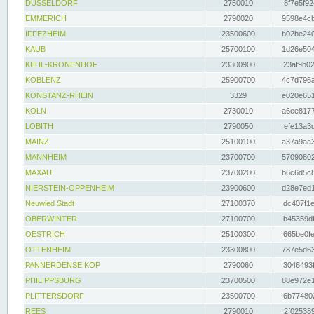
DÜSSELDORF
2750010
8f7e5f92
EMMERICH
2790020
9598e4cb
IFFEZHEIM
23500600
b02be240
KAUB
25700100
1d26e504
KEHL-KRONENHOF
23300900
23af9b02
KOBLENZ
25900700
4c7d796a
KONSTANZ-RHEIN
3329
e020e651
KÖLN
2730010
a6ee8177
LOBITH
2790050
efe13a3d
MAINZ
25100100
a37a9aa3
MANNHEIM
23700700
57090802
MAXAU
23700200
b6c6d5c8
NIERSTEIN-OPPENHEIM
23900600
d28e7ed1
Neuwied Stadt
27100370
dc407f1e
OBERWINTER
27100700
b45359df
OESTRICH
25100300
665be0fe
OTTENHEIM
23300800
787e5d63
PANNERDENSE KOP
2790060
3046493f
PHILIPPSBURG
23700500
88e972e1
PLITTERSDORF
23500700
6b774802
REES
2790010
2f025389