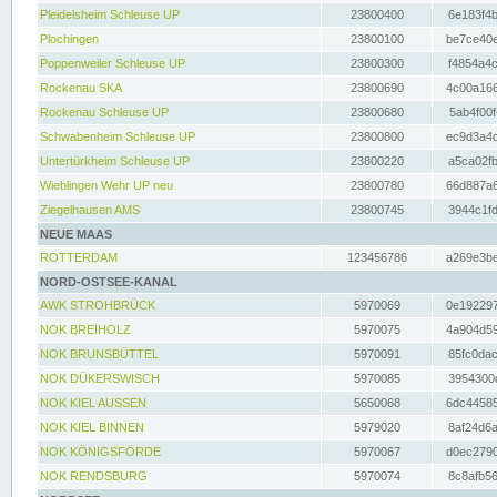
Pleidelsheim Schleuse UP
23800400
6e183f4b
Plochingen
23800100
be7ce40e
Poppenweiler Schleuse UP
23800300
f4854a4c
Rockenau SKA
23800690
4c00a166
Rockenau Schleuse UP
23800680
5ab4f00f
Schwabenheim Schleuse UP
23800800
ec9d3a4d
Untertürkheim Schleuse UP
23800220
a5ca02fb
Wieblingen Wehr UP neu
23800780
66d887a6
Ziegelhausen AMS
23800745
3944c1fd
NEUE MAAS
ROTTERDAM
123456786
a269e3be
NORD-OSTSEE-KANAL
AWK STROHBRÜCK
5970069
0e192297
NOK BREIHOLZ
5970075
4a904d59
NOK BRUNSBÜTTEL
5970091
85fc0dac
NOK DÜKERSWISCH
5970085
3954300d
NOK KIEL AUSSEN
5650068
6dc44585
NOK KIEL BINNEN
5979020
8af24d6a
NOK KÖNIGSFÖRDE
5970067
d0ec2790
NOK RENDSBURG
5970074
8c8afb56