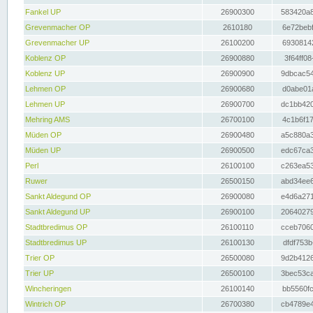
Fankel UP
26900300
583420a8
Grevenmacher OP
2610180
6e72bebf
Grevenmacher UP
26100200
69308142
Koblenz OP
26900880
3f64ff08
Koblenz UP
26900900
9dbcac54
Lehmen OP
26900680
d0abe01a
Lehmen UP
26900700
dc1bb420
Mehring AMS
26700100
4c1b6f17
Müden OP
26900480
a5c880a3
Müden UP
26900500
edc67ca3
Perl
26100100
c263ea53
Ruwer
26500150
abd34ee6
Sankt Aldegund OP
26900080
e4d6a271
Sankt Aldegund UP
26900100
20640279
Stadtbredimus OP
26100110
cceb7060
Stadtbredimus UP
26100130
dfdf753b
Trier OP
26500080
9d2b4126
Trier UP
26500100
3bec53ca
Wincheringen
26100140
bb5560fc
Wintrich OP
26700380
cb4789e4