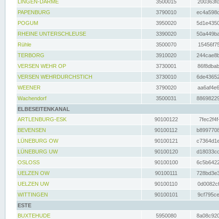
LINGEN-DARME
3500015
200363fc
PAPENBURG
3790010
ec4a598d
POGUM
3950020
5d1e4350
RHEINE UNTERSCHLEUSE
3390020
50a449ba
Rühle
3500070
15456f75
TERBORG
3910020
244cae8b
VERSEN WEHR OP
3730001
86f8dbab
VERSEN WEHRDURCHSTICH
3730010
6de43652
WEENER
3790020
aa6af4e6
Wachendorf
3500031
88698229
ELBESEITENKANAL
ARTLENBURG-ESK
90100122
7fec2f4f
BEVENSEN
90100112
b8997708
LÜNEBURG OW
90100121
c7364d1e
LÜNEBURG UW
90100120
d18033cd
OSLOSS
90100100
6c5b6422
UELZEN OW
90100111
728bd3e3
UELZEN UW
90100110
0d0082cf
WITTINGEN
90100101
9cf795ce
ESTE
BUXTEHUDE
5950080
8a08c920