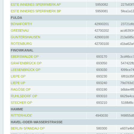
ESTE INNERES SPERRWERK AP
5950082
227b83f7
ESTE INNERES SPERRWERK BP
5950081
5fea1a12
FULDA
BONAFORTH
42900201
23721dfd
GREBENAU
42700202
acd63934
GUNTERSHAUSEN
42900100
213a585d
ROTENBURG
42700100
d1ba62a4
FINOWKANAL
EBERSWALDE OP
693170
3cd46cc7
GRAFENBRÜCK OP
693050
547422fb
LEESENBRÜCK OP
693030
f099ce74
LIEPE OP
693230
6f81b35f
LIEPE UP
693240
79d783d3
RAGÖSE OP
693190
b6bbe4f8
RUHLSDORF OP
693010
6629a4ca
STECHER OP
693210
516fbf8c
HAMME
RITTERHUDE
4940030
f49855d8
HAVEL-ODER-WASSERSTRASSE
BERLIN-SPANDAU OP
580300
e607a4b6