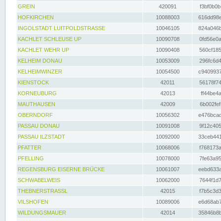
GREIN
420091
f3bf0b0b
HOFKIRCHEN
10088003
616dd98e
INGOLSTADT LUITPOLDSTRASSE
10046105
824a046b
KACHLET SCHLEUSE UP
10090708
0fd56e0a
KACHLET WEHR UP
10090408
560cf185
KELHEIM DONAU
10053009
296fc6d4
KELHEIMWINZER
10054500
c9409937
KIENSTOCK
42011
56178f74
KORNEUBURG
42013
ff44be4a
MAUTHAUSEN
42009
6b002fef
OBERNDORF
10056302
e476bcad
PASSAU DONAU
10091008
9f12c405
PASSAU ILZSTADT
10092000
33ceb441
PFATTER
10068006
f768173a
PFELLING
10078000
7fe63a95
REGENSBURG EISERNE BRÜCKE
10061007
eebd633a
SCHWABELWEIS
10062000
7644f1d7
THEBNERSTRASSL
42015
f7b5c3d3
VILSHOFEN
10089006
e6d68ab7
WILDUNGSMAUER
42014
35846b8b