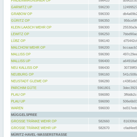
FINDENWIRUNSHIER OP
596410
a5902c55
GARWITZ UP
596230
12499527
GRABOW OP
596330
db4a69b2
GÜRITZ OP
596350
956ce5ff
KLEIN LAASCH WEHR OP
596300
25530a3e
LEWITZ OP
596250
7bbd90ad
LÜBZ OP
596140
d75442cf
MALCHOW WEHR OP
596200
bccaacb3
MALLISS OP
596390
497c29ee
MALLISS UP
596400
a64918a6
NEU KALLISS OP
596430
30739ff3
NEUBURG OP
596160
541c508a
NEUSTADT GLEWE OP
596280
c4381eb3
PARCHIM GÜTE
5961801
3dec3921
PLAU OP
596080
3ffddb2c
PLAU UP
596090
506e6b03
WAREN
596030
bd317edd
MÜGGELSPREE
GROSSE TRÄNKE WEHR OP
582660
81630fdd
GROSSE TRÄNKE WEHR UP
582670
cfad4ee5
MÜRITZ-HAVEL-WASSERSTRASSE