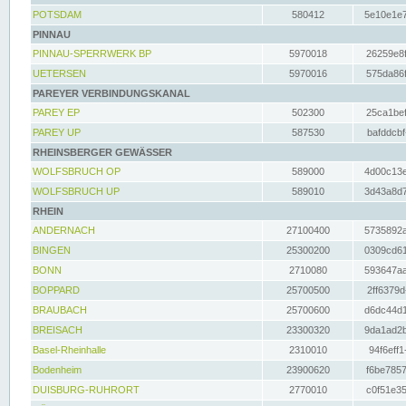
POTSDAM
580412
5e10e1e7
PINNAU
PINNAU-SPERRWERK BP
5970018
26259e8f
UETERSEN
5970016
575da86f
PAREYER VERBINDUNGSKANAL
PAREY EP
502300
25ca1bef
PAREY UP
587530
bafddcbf
RHEINSBERGER GEWÄSSER
WOLFSBRUCH OP
589000
4d00c13e
WOLFSBRUCH UP
589010
3d43a8d7
RHEIN
ANDERNACH
27100400
5735892a
BINGEN
25300200
0309cd61
BONN
2710080
593647aa
BOPPARD
25700500
2ff6379d
BRAUBACH
25700600
d6dc44d1
BREISACH
23300320
9da1ad2b
Basel-Rheinhalle
2310010
94f6eff1
Bodenheim
23900620
f6be7857
DUISBURG-RUHRORT
2770010
c0f51e35