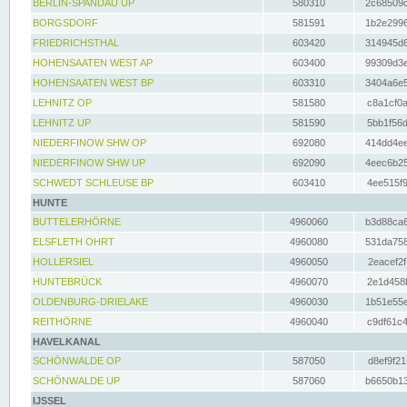
BERLIN-SPANDAU UP
580310
2c68509c
BORGSDORF
581591
1b2e2996
FRIEDRICHSTHAL
603420
314945d6
HOHENSAATEN WEST AP
603400
99309d3e
HOHENSAATEN WEST BP
603310
3404a6e5
LEHNITZ OP
581580
c8a1cf0a
LEHNITZ UP
581590
5bb1f56d
NIEDERFINOW SHW OP
692080
414dd4ee
NIEDERFINOW SHW UP
692090
4eec6b25
SCHWEDT SCHLEUSE BP
603410
4ee515f9
HUNTE
BUTTELERHÖRNE
4960060
b3d88ca6
ELSFLETH OHRT
4960080
531da758
HOLLERSIEL
4960050
2eacef2f
HUNTEBRÜCK
4960070
2e1d458b
OLDENBURG-DRIELAKE
4960030
1b51e55e
REITHÖRNE
4960040
c9df61c4
HAVELKANAL
SCHÖNWALDE OP
587050
d8ef9f21
SCHÖNWALDE UP
587060
b6650b13
IJSSEL