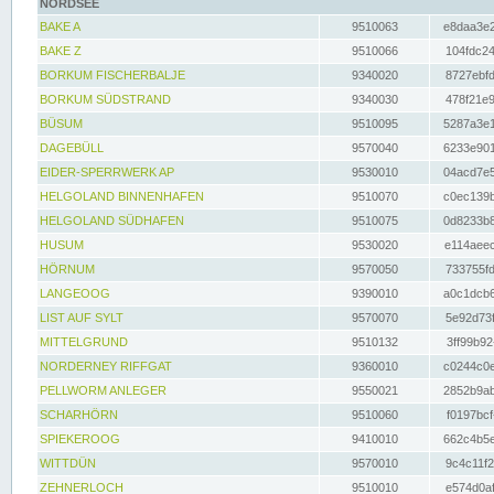
NORDSEE
BAKE A
9510063
e8daa3e2
BAKE Z
9510066
104fdc24
BORKUM FISCHERBALJE
9340020
8727ebfd
BORKUM SÜDSTRAND
9340030
478f21e9
BÜSUM
9510095
5287a3e1
DAGEBÜLL
9570040
6233e901
EIDER-SPERRWERK AP
9530010
04acd7e5
HELGOLAND BINNENHAFEN
9510070
c0ec139b
HELGOLAND SÜDHAFEN
9510075
0d8233b8
HUSUM
9530020
e114aeec
HÖRNUM
9570050
733755fd
LANGEOOG
9390010
a0c1dcb6
LIST AUF SYLT
9570070
5e92d73f
MITTELGRUND
9510132
3ff99b92
NORDERNEY RIFFGAT
9360010
c0244c0e
PELLWORM ANLEGER
9550021
2852b9ab
SCHARHÖRN
9510060
f0197bcf
SPIEKEROOG
9410010
662c4b5e
WITTDÜN
9570010
9c4c11f2
ZEHNERLOCH
9510010
e574d0af