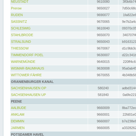
NEUSTADT
9610080
3f0b6b74
Prerow
9650027
7d50c68c
RUDEN
9690077
1fa822e6
SASSNITZ
9670065
9e7b2a4d
SCHLESWIG
9610040
09370c05
STAHLBRODE
9650070
340707f4
STRALSUND
9650043
b9163121
THIESSOW
9670067
d1c9bb3c
TIMMENDORF POEL
9630007
d22c341b
WARNEMÜNDE
9640015
220ff4c6
WISMAR-BAUMHAUS
9630008
95a0ab45
WITTOWER FÄHRE
9670055
4b348b56
ORANIENBURGER KANAL
SACHSENHAUSEN OP
580240
adbd3144
SACHSENHAUSEN UP
581840
0a6fe221
PEENE
AALBUDE
9660009
8ba772ed
ANKLAM
9660001
22fd01e0
DEMMIN
9660007
b7e238e8
JARMEN
9660005
a3328262
POTSDAMER HAVEL