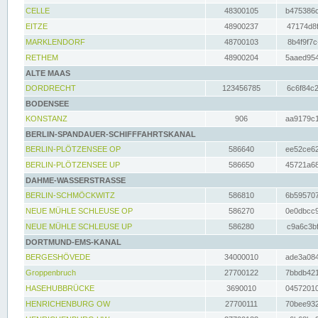
CELLE
48300105
b475386c
EITZE
48900237
47174d8f
MARKLENDORF
48700103
8b4f9f7c
RETHEM
48900204
5aaed954
ALTE MAAS
DORDRECHT
123456785
6c6f84c2
BODENSEE
KONSTANZ
906
aa9179c1
BERLIN-SPANDAUER-SCHIFFFAHRTSKANAL
BERLIN-PLÖTZENSEE OP
586640
ee52ce62
BERLIN-PLÖTZENSEE UP
586650
45721a68
DAHME-WASSERSTRASSE
BERLIN-SCHMÖCKWITZ
586810
6b595707
NEUE MÜHLE SCHLEUSE OP
586270
0e0dbcc9
NEUE MÜHLE SCHLEUSE UP
586280
c9a6c3bf
DORTMUND-EMS-KANAL
BERGESHÖVEDE
34000010
ade3a084
Groppenbruch
27700122
7bbdb421
HASEHUBBRÜCKE
3690010
04572010
HENRICHENBURG OW
27700111
70bee932