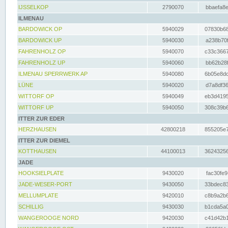
IJSSELKOP
2790070
bbaefa8e
ILMENAU
BARDOWICK OP
5940029
07830b68
BARDOWICK UP
5940030
a238b70f
FAHRENHOLZ OP
5940070
c33c3667
FAHRENHOLZ UP
5940060
bb62b28f
ILMENAU SPERRWERK AP
5940080
6b05e8dc
LÜNE
5940020
d7a8df36
WITTORF OP
5940049
eb3d4195
WITTORF UP
5940050
308c39b6
ITTER ZUR EDER
HERZHAUSEN
42800218
855205e7
ITTER ZUR DIEMEL
KOTTHAUSEN
44100013
36243256
JADE
HOOKSIELPLATE
9430020
fac30fe9
JADE-WESER-PORT
9430050
33bdec83
MELLUMPLATE
9420010
c8b9a2b6
SCHILLIG
9430030
b1cda5a0
WANGEROOGE NORD
9420030
c41d42b1