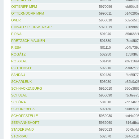
OSTERIFF MPM
5970096
eb90bd3f
OTTERNDORF MPM
5990011
5140295e
OVER
5950010
b02ce5c0
PINNAU-SPERRWERK AP
5970019
391bbba5
PIRNA
501040
85d686f1
PRETZSCH-MAUKEN
501330
f3dc8f07
RIESA
501110
b04b739d
ROGÄTZ
502250
133f0f6c
ROSSLAU
501490
e97116a4
ROTHENSEE
502210
e30f2e83
SANDAU
502430
f4c55f77
SCHARLEUK
503030
e32b0a28
SCHNACKENBURG
5910010
550e3885
SCHULAU
5950090
f3c6ee73
SCHÖNA
501010
7cb7461b
SCHÖNEBECK
502130
90bcb315
SCHÖPFSTELLE
5952030
fed4c295
SEEMANNSHÖFT
5952060
816affba
STADERSAND
5970013
80f0fc4d
STORKAU
502370
de4cc1db