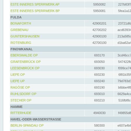
ESTE INNERES SPERRWERK AP
5950082
227b83f7
ESTE INNERES SPERRWERK BP
5950081
5fea1a12
FULDA
BONAFORTH
42900201
23721dfd
GREBENAU
42700202
acd63934
GUNTERSHAUSEN
42900100
213a585d
ROTENBURG
42700100
d1ba62a4
FINOWKANAL
EBERSWALDE OP
693170
3cd46cc7
GRAFENBRÜCK OP
693050
547422fb
LEESENBRÜCK OP
693030
f099ce74
LIEPE OP
693230
6f81b35f
LIEPE UP
693240
79d783d3
RAGÖSE OP
693190
b6bbe4f8
RUHLSDORF OP
693010
6629a4ca
STECHER OP
693210
516fbf8c
HAMME
RITTERHUDE
4940030
f49855d8
HAVEL-ODER-WASSERSTRASSE
BERLIN-SPANDAU OP
580300
e607a4b6