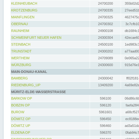
KLEINHEUBACH
24700200
355b02d2
KROTZENBURG
24700335
27eed51b
MAINFLINGEN
24700325
4627475d
OBERNAU
24700302
3c7cfb10
RAUNHEIM
24900108
db1684c1
SCHWEINFURT NEUER HAFEN
24300304
42ecae60
STEINBACH
24500100
1ed983c3
TRUNSTADT
24300202
a77aad00
WERTHEIM
24709089
0e065a22
WÜRZBURG
24300600
915d76e1
MAIN-DONAU-KANAL
BAMBERG
24300042
ff02f181
RIEDENBURG_UP
13409200
4a69e82e
MÜRITZ-ELDE-WASSERSTRASSE
BARKOW OP
596100
06d86c6b
BOBZIN OP
596120
faefa284
BUROW
5961601
a68cf527
DÖMITZ OP
596450
ec8188ee
DÖMITZ UP
596460
ad3a51da
ELDENA OP
596370
0fab94c7