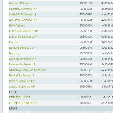
Giessen Klärwerk
25800100
4b386a6a
Hollerich Schleuse OP
25800618
cedc9b0c
Hollerich Schleuse UP
25800620
9beb7290
Kalkofen Schleuse OP
25800578
a7034573
Kalkofen neu
25800600
64f735fd
Lahnstein Schleuse OP
25800798
664d68ea
Lahnstein Schleuse UP
25800800
6b6b31e2
Leun neu
25800200
32807065
Limburg Schleuse UP
25800440
89038b42
Marburg
25830056
4e7a6cfa
Nassau Schleuse OP
25800638
29cb44a2
Nassau Schleuse UP
25800640
3a90a346
Niederbiel Schleuse Kanal OP
25800177
57c8e437
Runkel Schleuse UP
25800400
b85b17cc
Scheidt Schleuse OP
25800558
15a50d2b
Scheidt Schleuse UP
25800560
7dfe4776
LEDA
DREYSCHLOOT
3880010
d4df3617
LEDASPERRWERK UP
3880050
5e6ae93a
LEINE