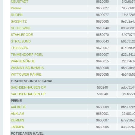
NEUSTADT
9610080
3f0b6b74
Prerow
9650027
7d50c68c
RUDEN
9690077
1fa822e6
SASSNITZ
9670065
9e7b2a4d
SCHLESWIG
9610040
09370c05
STAHLBRODE
9650070
340707f4
STRALSUND
9650043
b9163121
THIESSOW
9670067
d1c9bb3c
TIMMENDORF POEL
9630007
d22c341b
WARNEMÜNDE
9640015
220ff4c6
WISMAR-BAUMHAUS
9630008
95a0ab45
WITTOWER FÄHRE
9670055
4b348b56
ORANIENBURGER KANAL
SACHSENHAUSEN OP
580240
adbd3144
SACHSENHAUSEN UP
581840
0a6fe221
PEENE
AALBUDE
9660009
8ba772ed
ANKLAM
9660001
22fd01e0
DEMMIN
9660007
b7e238e8
JARMEN
9660005
a3328262
POTSDAMER HAVEL