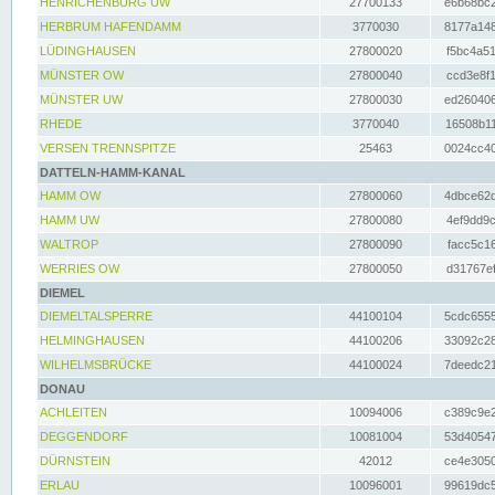
HENRICHENBURG UW
27700133
e6b68bc2
HERBRUM HAFENDAMM
3770030
8177a148
LÜDINGHAUSEN
27800020
f5bc4a51
MÜNSTER OW
27800040
ccd3e8f1
MÜNSTER UW
27800030
ed260406
RHEDE
3770040
16508b11
VERSEN TRENNSPITZE
25463
0024cc40
DATTELN-HAMM-KANAL
HAMM OW
27800060
4dbce62d
HAMM UW
27800080
4ef9dd9c
WALTROP
27800090
facc5c16
WERRIES OW
27800050
d31767ef
DIEMEL
DIEMELTALSPERRE
44100104
5cdc6555
HELMINGHAUSEN
44100206
33092c28
WILHELMSBRÜCKE
44100024
7deedc21
DONAU
ACHLEITEN
10094006
c389c9e2
DEGGENDORF
10081004
53d40547
DÜRNSTEIN
42012
ce4e3050
ERLAU
10096001
99619dc5