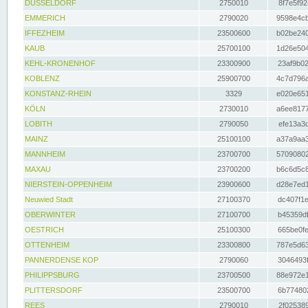
DÜSSELDORF
2750010
8f7e5f92
EMMERICH
2790020
9598e4cb
IFFEZHEIM
23500600
b02be240
KAUB
25700100
1d26e504
KEHL-KRONENHOF
23300900
23af9b02
KOBLENZ
25900700
4c7d796a
KONSTANZ-RHEIN
3329
e020e651
KÖLN
2730010
a6ee8177
LOBITH
2790050
efe13a3d
MAINZ
25100100
a37a9aa3
MANNHEIM
23700700
57090802
MAXAU
23700200
b6c6d5c8
NIERSTEIN-OPPENHEIM
23900600
d28e7ed1
Neuwied Stadt
27100370
dc407f1e
OBERWINTER
27100700
b45359df
OESTRICH
25100300
665be0fe
OTTENHEIM
23300800
787e5d63
PANNERDENSE KOP
2790060
3046493f
PHILIPPSBURG
23700500
88e972e1
PLITTERSDORF
23500700
6b774802
REES
2790010
2f025389