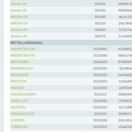
Diemitz OP
581020
d6426c42
Diemitz UP
581030
6b3b55e2
MIROW OP
581000
ab13c115
MIROW UP
581010
19cc3b9a
Strasen OP
581060
117877ec
Strasen UP
581070
2cc40997
MITTELLANDKANAL
ANDERTEN OW
31010061
bc20d819
ANDERTEN UW
31010060
dd41a7d6
BAD ESSEN
31010030
6760b547
BERENBUSCH
31010042
d2c8f60e
BRAMSCHE
31010020
bec8a6a5
BROXTEN
31010032
1125a391
HAHLEN
31010041
ac970eb0
HALDENSLEBEN
3101013
90d92801
HANN. LIST
31010062
27dfd137
HÖRSTEL
31010010
6c7c180f
KANALBRÜCKE
3101018
32b997c2
LOHNDE
31010050
516c4814
LÜBBECKE
31010031
c2aa9164