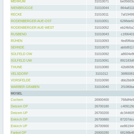
MEHRUM
31010071
be05603a
NIENBRÜGGE
31010044
864a8111
RECKE
31010011
7af19499
RODENBERGER AUE-OST
31010051
6288de60
RODENBERGER AUE-WEST
31010052
eb24b5a3
RUSBEND
31010043
c1f06401
RÜHEN
31010093
4ed5f6da
SEHNDE
31010070
ab0d9117
SÜLFELD OW
31010092
a8604e8f
SÜLFELD UW
31010091
892183d6
THUNE
31010080
42b865fb
VELSDORF
3101012
36f80081
VORSFELDE
31010090
dbb2bb9f
WARBER GRABEN
31010040
2f1080ba
MOSEL
Cochem
26900400
768df4e9
Detzem OP
26700180
c40912fd
Detzem UP
26700200
dc344605
Enkirch OP
26700880
87207dcd
Enkirch UP
26700900
ee861944
Fankel OP
26900280
68198b48