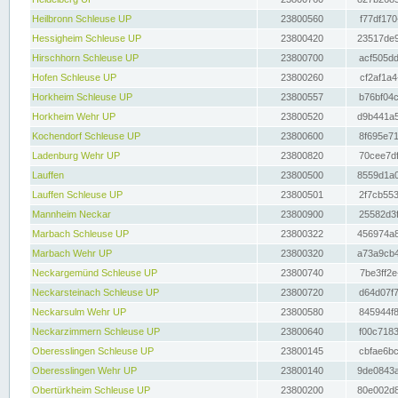
Heilbronn Schleuse UP
23800560
f77df170
Hessigheim Schleuse UP
23800420
23517de9
Hirschhorn Schleuse UP
23800700
acf505dd
Hofen Schleuse UP
23800260
cf2af1a4
Horkheim Schleuse UP
23800557
b76bf04c
Horkheim Wehr UP
23800520
d9b441a5
Kochendorf Schleuse UP
23800600
8f695e71
Ladenburg Wehr UP
23800820
70cee7df
Lauffen
23800500
8559d1a0
Lauffen Schleuse UP
23800501
2f7cb553
Mannheim Neckar
23800900
25582d3f
Marbach Schleuse UP
23800322
456974a8
Marbach Wehr UP
23800320
a73a9cb4
Neckargemünd Schleuse UP
23800740
7be3ff2e
Neckarsteinach Schleuse UP
23800720
d64d07f7
Neckarsulm Wehr UP
23800580
845944f8
Neckarzimmern Schleuse UP
23800640
f00c7183
Oberesslingen Schleuse UP
23800145
cbfae6bc
Oberesslingen Wehr UP
23800140
9de0843a
Obertürkheim Schleuse UP
23800200
80e002d8