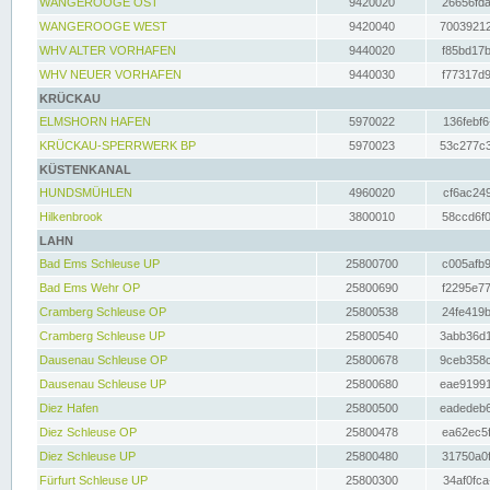
WANGEROOGE OST
9420020
26656fda
WANGEROOGE WEST
9420040
70039212
WHV ALTER VORHAFEN
9440020
f85bd17b
WHV NEUER VORHAFEN
9440030
f77317d9
KRÜCKAU
ELMSHORN HAFEN
5970022
136febf6
KRÜCKAU-SPERRWERK BP
5970023
53c277c3
KÜSTENKANAL
HUNDSMÜHLEN
4960020
cf6ac249
Hilkenbrook
3800010
58ccd6f0
LAHN
Bad Ems Schleuse UP
25800700
c005afb9
Bad Ems Wehr OP
25800690
f2295e77
Cramberg Schleuse OP
25800538
24fe419b
Cramberg Schleuse UP
25800540
3abb36d1
Dausenau Schleuse OP
25800678
9ceb358c
Dausenau Schleuse UP
25800680
eae91991
Diez Hafen
25800500
eadedeb6
Diez Schleuse OP
25800478
ea62ec5f
Diez Schleuse UP
25800480
31750a0f
Fürfurt Schleuse UP
25800300
34af0fca