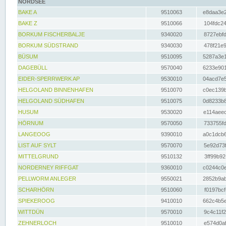
NORDSEE
BAKE A
9510063
e8daa3e2
BAKE Z
9510066
104fdc24
BORKUM FISCHERBALJE
9340020
8727ebfd
BORKUM SÜDSTRAND
9340030
478f21e9
BÜSUM
9510095
5287a3e1
DAGEBÜLL
9570040
6233e901
EIDER-SPERRWERK AP
9530010
04acd7e5
HELGOLAND BINNENHAFEN
9510070
c0ec139b
HELGOLAND SÜDHAFEN
9510075
0d8233b8
HUSUM
9530020
e114aeec
HÖRNUM
9570050
733755fd
LANGEOOG
9390010
a0c1dcb6
LIST AUF SYLT
9570070
5e92d73f
MITTELGRUND
9510132
3ff99b92
NORDERNEY RIFFGAT
9360010
c0244c0e
PELLWORM ANLEGER
9550021
2852b9ab
SCHARHÖRN
9510060
f0197bcf
SPIEKEROOG
9410010
662c4b5e
WITTDÜN
9570010
9c4c11f2
ZEHNERLOCH
9510010
e574d0af