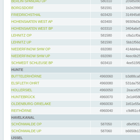
BERLIN-SPANDAU UP
580310
2c68509c
BORGSDORF
581591
1b2e2996
FRIEDRICHSTHAL
603420
314945d6
HOHENSAATEN WEST AP
603400
99309d3e
HOHENSAATEN WEST BP
603310
3404a6e5
LEHNITZ OP
581580
c8a1cf0a
LEHNITZ UP
581590
5bb1f56d
NIEDERFINOW SHW OP
692080
414dd4ee
NIEDERFINOW SHW UP
692090
4eec6b25
SCHWEDT SCHLEUSE BP
603410
4ee515f9
HUNTE
BUTTELERHÖRNE
4960060
b3d88ca6
ELSFLETH OHRT
4960080
531da758
HOLLERSIEL
4960050
2eacef2f
HUNTEBRÜCK
4960070
2e1d458b
OLDENBURG-DRIELAKE
4960030
1b51e55e
REITHÖRNE
4960040
c9df61c4
HAVELKANAL
SCHÖNWALDE OP
587050
d8ef9f21
SCHÖNWALDE UP
587060
b6650b13
IJSSEL