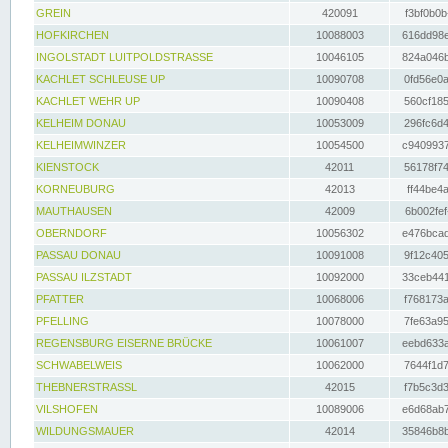
GREIN
420091
f3bf0b0b
HOFKIRCHEN
10088003
616dd98e
INGOLSTADT LUITPOLDSTRASSE
10046105
824a046b
KACHLET SCHLEUSE UP
10090708
0fd56e0a
KACHLET WEHR UP
10090408
560cf185
KELHEIM DONAU
10053009
296fc6d4
KELHEIMWINZER
10054500
c9409937
KIENSTOCK
42011
56178f74
KORNEUBURG
42013
ff44be4a
MAUTHAUSEN
42009
6b002fef
OBERNDORF
10056302
e476bcad
PASSAU DONAU
10091008
9f12c405
PASSAU ILZSTADT
10092000
33ceb441
PFATTER
10068006
f768173a
PFELLING
10078000
7fe63a95
REGENSBURG EISERNE BRÜCKE
10061007
eebd633a
SCHWABELWEIS
10062000
7644f1d7
THEBNERSTRASSL
42015
f7b5c3d3
VILSHOFEN
10089006
e6d68ab7
WILDUNGSMAUER
42014
35846b8b