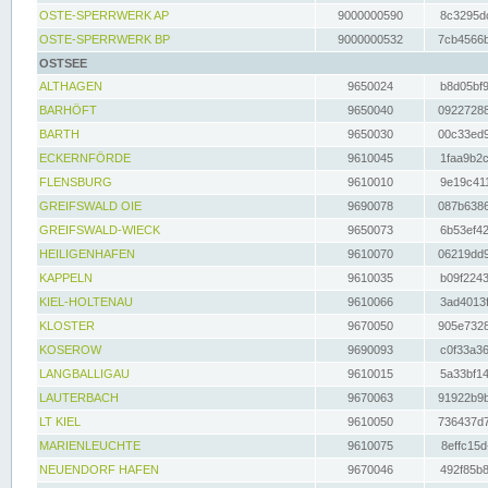
OSTE-SPERRWERK AP
9000000590
8c3295dc
OSTE-SPERRWERK BP
9000000532
7cb4566b
OSTSEE
ALTHAGEN
9650024
b8d05bf9
BARHÖFT
9650040
09227288
BARTH
9650030
00c33ed9
ECKERNFÖRDE
9610045
1faa9b2c
FLENSBURG
9610010
9e19c411
GREIFSWALD OIE
9690078
087b6386
GREIFSWALD-WIECK
9650073
6b53ef42
HEILIGENHAFEN
9610070
06219dd9
KAPPELN
9610035
b09f2243
KIEL-HOLTENAU
9610066
3ad4013f
KLOSTER
9670050
905e7328
KOSEROW
9690093
c0f33a36
LANGBALLIGAU
9610015
5a33bf14
LAUTERBACH
9670063
91922b9b
LT KIEL
9610050
736437d7
MARIENLEUCHTE
9610075
8effc15d
NEUENDORF HAFEN
9670046
492f85b8