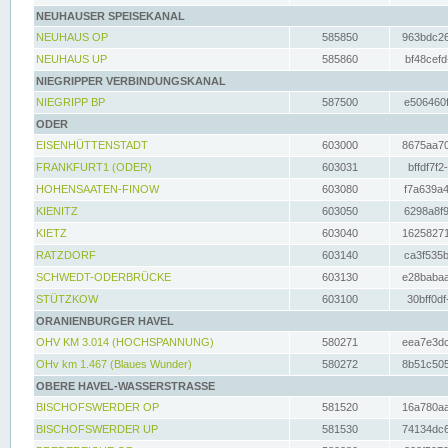
NEUHAUSER SPEISEKANAL
NEUHAUS OP
585850
963bdc26
NEUHAUS UP
585860
bf48cefd
NIEGRIPPER VERBINDUNGSKANAL
NIEGRIPP BP
587500
e506460f
ODER
EISENHÜTTENSTADT
603000
8675aa70
FRANKFURT1 (ODER)
603031
bffdf7f2
HOHENSAATEN-FINOW
603080
f7a639a4
KIENITZ
603050
6298a8f9
KIETZ
603040
16258271
RATZDORF
603140
ca3f535b
SCHWEDT-ODERBRÜCKE
603130
e28babaa
STÜTZKOW
603100
30bff0df
ORANIENBURGER HAVEL
OHV KM 3.014 (HOCHSPANNUNG)
580271
eea7e3dc
OHv km 1.467 (Blaues Wunder)
580272
8b51c505
OBERE HAVEL-WASSERSTRASSE
BISCHOFSWERDER OP
581520
16a780aa
BISCHOFSWERDER UP
581530
74134dc6