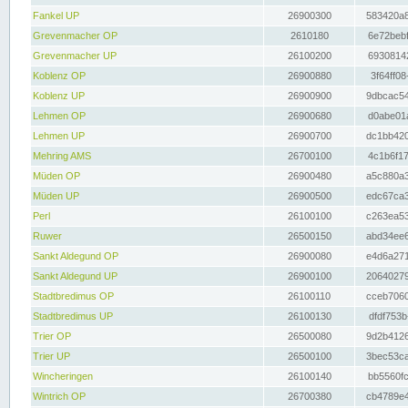
Fankel UP
26900300
583420a8
Grevenmacher OP
2610180
6e72bebf
Grevenmacher UP
26100200
69308142
Koblenz OP
26900880
3f64ff08
Koblenz UP
26900900
9dbcac54
Lehmen OP
26900680
d0abe01a
Lehmen UP
26900700
dc1bb420
Mehring AMS
26700100
4c1b6f17
Müden OP
26900480
a5c880a3
Müden UP
26900500
edc67ca3
Perl
26100100
c263ea53
Ruwer
26500150
abd34ee6
Sankt Aldegund OP
26900080
e4d6a271
Sankt Aldegund UP
26900100
20640279
Stadtbredimus OP
26100110
cceb7060
Stadtbredimus UP
26100130
dfdf753b
Trier OP
26500080
9d2b4126
Trier UP
26500100
3bec53ca
Wincheringen
26100140
bb5560fc
Wintrich OP
26700380
cb4789e4