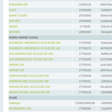
RHEINWEILER
23300130
06b978dd
RUST
23300580
5389b878
SANKT GOAR
25700300
550eb7e9
SPEYER
23700600
2cb8ae5b
WESEL
2770040
f33c3cc9
WORMS
23900200
844a620f
RHEIN-HERNE-KANAL
DUISBURG-MEIDERICH SCHLEUSE OW
27700262
f18e81da
DUISBURG-MEIDERICH SCHLEUSE UW
27700273
48780245
GELSENKIRCHEN SCHLEUSE OW
27700229
5b9f8134
GELSENKIRCHEN SCHLEUSE UW
27700230
427318d0
HERNE OW
27700150
ac6c4362
HERNE UW
27700160
b9975ea1
OBERHAUSEN SCHLEUSE OW
27700240
e251f943
OBERHAUSEN SCHLEUSE UW
27700251
12f63015
WANNE EICKEL SCHLEUSE OW
27700193
05ca0e33
WANNE EICKEL SCHLEUSE UW
27700218
23045f8b
RUHR
Hattingen
2769510000100
c0594fb5
RUHRWEHR OW
27600090
12a3037f