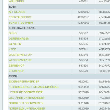
WILHERING
420061
aec23fd6
EDER
AFFOLDERN
42800502
ab9d5a42
EDERTALSPERRE
42800310
c6e9f744
SCHMITTLOTHEIM
42800309
d2155fa6
ELBE-HAVEL-KANAL
BURG
587507
831ad501
DETERSHAGEN
587505
a7b1eda9
GENTHIN
587535
e9e7f20c
KADE
587541
e4f29379
WUSTERWITZ OP
587540
c6a12d34
WUSTERWITZ UP
587550
3bfcf759
ZERBEN OP
587510
64c37072
ZERBEN UP
587520
532d8718
EIDER
EIDER-SPERRWERK BP
9520081
8ac85e6c
FRIEDRICHSTADT STRASSENBRÜCKE
9520060
721313e7
LEXFÄHRE OBERWASSER
9520020
86c5688f
LEXFÄHRE UNTERWASSER
9520030
7f01fbd8
NORDFELD OBERWASSER
9520040
61394669
NORDFELD UNTERWASSER
9520050
cb93548e