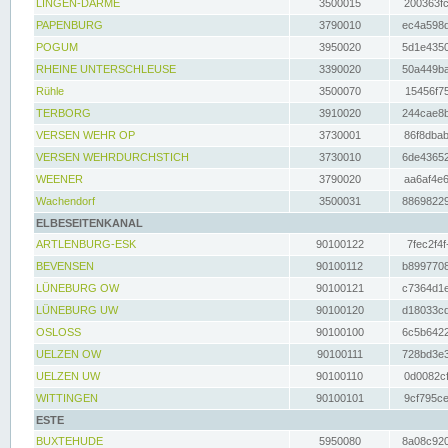
LINGEN-DARME
3500015
200363fc
PAPENBURG
3790010
ec4a598d
POGUM
3950020
5d1e4350
RHEINE UNTERSCHLEUSE
3390020
50a449ba
Rühle
3500070
15456f75
TERBORG
3910020
244cae8b
VERSEN WEHR OP
3730001
86f8dbab
VERSEN WEHRDURCHSTICH
3730010
6de43652
WEENER
3790020
aa6af4e6
Wachendorf
3500031
88698229
ELBESEITENKANAL
ARTLENBURG-ESK
90100122
7fec2f4f
BEVENSEN
90100112
b8997708
LÜNEBURG OW
90100121
c7364d1e
LÜNEBURG UW
90100120
d18033cd
OSLOSS
90100100
6c5b6422
UELZEN OW
90100111
728bd3e3
UELZEN UW
90100110
0d0082cf
WITTINGEN
90100101
9cf795ce
ESTE
BUXTEHUDE
5950080
8a08c920