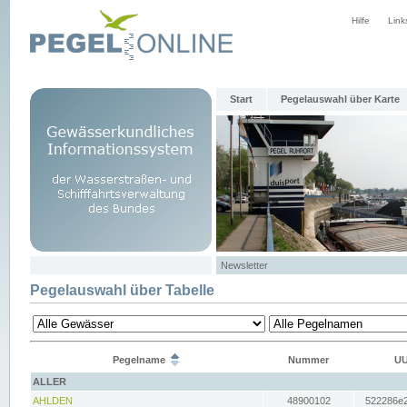
Hilfe
Link
Start
Pegelauswahl über Karte
Newsletter
Pegelauswahl über Tabelle
Pegelname
Nummer
UU
ALLER
AHLDEN
48900102
522286e2