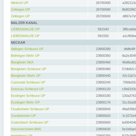
Wintrich UP
26700400
a392113c
Zeltingen OP
26700580
8b802863
Zeltingen UP
26700600
d867e7e9
MALZER KANAL
LIEBENWALDE OP
581540
3f8ceb6d
LIEBENWALDE UP
581550
a1cf60be
NECKAR
Aldingen Schleuse UP
23800280
dfdfb4ff
Beihingen Wehr UP
23800360
8a2e3048
Besigheim SKA
23800460
46d8ed02
Besigheim Schleuse UP
23800480
57db82c7
Besigheim Wehr UP
23800440
42c11b7a
Cannstatt Schleuse UP
23800240
7068d262
Deizisau Schleuse UP
23800120
c5b6243d
Esslingen Schleuse UP
23800180
130a3761
Esslingen Wehr OP
23800176
31c32a38
Feudenheim Schleuse UP
23800840
48a939b9
Gundelsheim UP
23800620
fc1072e4
Guttenbach Schleuse UP
23800660
bd36404b
Hassmersheim AMS
23800630
0e1b8ae0
Heidelberg UP
23800760
827b2685