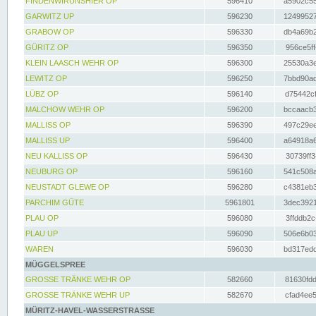
FINDENWIRUNSHIER OP
596410
a5902c55
GARWITZ UP
596230
12499527
GRABOW OP
596330
db4a69b2
GÜRITZ OP
596350
956ce5ff
KLEIN LAASCH WEHR OP
596300
25530a3e
LEWITZ OP
596250
7bbd90ad
LÜBZ OP
596140
d75442cf
MALCHOW WEHR OP
596200
bccaacb3
MALLISS OP
596390
497c29ee
MALLISS UP
596400
a64918a6
NEU KALLISS OP
596430
30739ff3
NEUBURG OP
596160
541c508a
NEUSTADT GLEWE OP
596280
c4381eb3
PARCHIM GÜTE
5961801
3dec3921
PLAU OP
596080
3ffddb2c
PLAU UP
596090
506e6b03
WAREN
596030
bd317edd
MÜGGELSPREE
GROSSE TRÄNKE WEHR OP
582660
81630fdd
GROSSE TRÄNKE WEHR UP
582670
cfad4ee5
MÜRITZ-HAVEL-WASSERSTRASSE