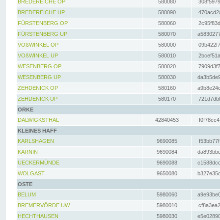
BREDEREICHE OP
580080
308f5979
BREDEREICHE UP
580090
470acd2a
FÜRSTENBERG OP
580060
2c95f83d
FÜRSTENBERG UP
580070
a5830277
VOßWINKEL OP
580000
09b422f7
VOßWINKEL UP
580010
2bcef51a
WESENBERG OP
580020
7909d3f7
WESENBERG UP
580030
da3b5de9
ZEHDENICK OP
580160
a9b8e24c
ZEHDENICK UP
580170
721d7dbf
ORKE
DALWIGKSTHAL
42840453
f0f78cc4
KLEINES HAFF
KARLSHAGEN
9690085
f53bb77f
KARNIN
9690084
da893bbd
UECKERMÜNDE
9690088
c1588dcc
WOLGAST
9650080
b327e35c
OSTE
BELUM
5980060
a9e93be0
BREMERVÖRDE UW
5980010
cf8a3ea2
HECHTHAUSEN
5980030
e5e02890