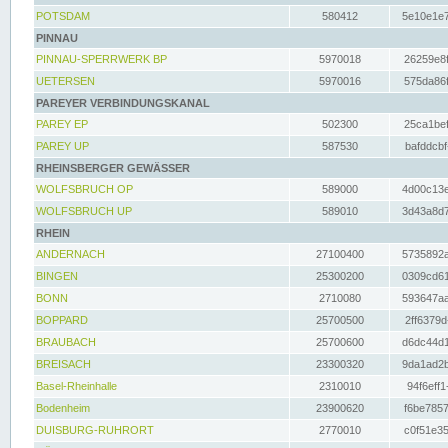
POTSDAM
580412
5e10e1e7
PINNAU
PINNAU-SPERRWERK BP
5970018
26259e8f
UETERSEN
5970016
575da86f
PAREYER VERBINDUNGSKANAL
PAREY EP
502300
25ca1bef
PAREY UP
587530
bafddcbf
RHEINSBERGER GEWÄSSER
WOLFSBRUCH OP
589000
4d00c13e
WOLFSBRUCH UP
589010
3d43a8d7
RHEIN
ANDERNACH
27100400
5735892a
BINGEN
25300200
0309cd61
BONN
2710080
593647aa
BOPPARD
25700500
2ff6379d
BRAUBACH
25700600
d6dc44d1
BREISACH
23300320
9da1ad2b
Basel-Rheinhalle
2310010
94f6eff1
Bodenheim
23900620
f6be7857
DUISBURG-RUHRORT
2770010
c0f51e35