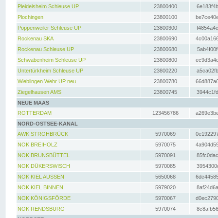
Pleidelsheim Schleuse UP
23800400
6e183f4b
Plochingen
23800100
be7ce40e
Poppenweiler Schleuse UP
23800300
f4854a4c
Rockenau SKA
23800690
4c00a166
Rockenau Schleuse UP
23800680
5ab4f00f
Schwabenheim Schleuse UP
23800800
ec9d3a4d
Untertürkheim Schleuse UP
23800220
a5ca02fb
Wieblingen Wehr UP neu
23800780
66d887a6
Ziegelhausen AMS
23800745
3944c1fd
NEUE MAAS
ROTTERDAM
123456786
a269e3be
NORD-OSTSEE-KANAL
AWK STROHBRÜCK
5970069
0e192297
NOK BREIHOLZ
5970075
4a904d59
NOK BRUNSBÜTTEL
5970091
85fc0dac
NOK DÜKERSWISCH
5970085
3954300d
NOK KIEL AUSSEN
5650068
6dc44585
NOK KIEL BINNEN
5979020
8af24d6a
NOK KÖNIGSFÖRDE
5970067
d0ec2790
NOK RENDSBURG
5970074
8c8afb56