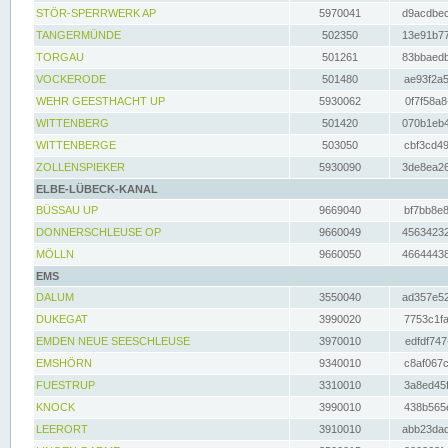
STÖR-SPERRWERK AP
5970041
d9acdbec
TANGERMÜNDE
502350
13e91b77
TORGAU
501261
83bbaedb
VOCKERODE
501480
ae93f2a5
WEHR GEESTHACHT UP
5930062
0f7f58a8
WITTENBERG
501420
070b1eb4
WITTENBERGE
503050
cbf3cd49
ZOLLENSPIEKER
5930090
3de8ea26
ELBE-LÜBECK-KANAL
BÜSSAU UP
9669040
bf7bb8e8
DONNERSCHLEUSE OP
9660049
45634232
MÖLLN
9660050
46644438
EMS
DALUM
3550040
ad357e52
DUKEGAT
3990020
7753c1fa
EMDEN NEUE SEESCHLEUSE
3970010
edfdf747
EMSHÖRN
9340010
c8af067c
FUESTRUP
3310010
3a8ed45f
KNOCK
3990010
438b565e
LEERORT
3910010
abb23dad