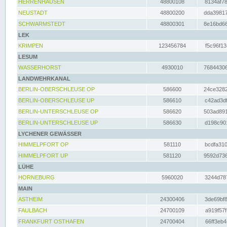
HERRENHAUSEN
48800108
8134af78
NEUSTADT
48800200
dda39817
SCHWARMSTEDT
48800301
8e16bd66
LEK
KRIMPEN
123456784
f5c96f13
LESUM
WASSERHORST
4930010
76844306
LANDWEHRKANAL
BERLIN-OBERSCHLEUSE OP
586600
24ce3282
BERLIN-OBERSCHLEUSE UP
586610
c42ad3df
BERLIN-UNTERSCHLEUSE OP
586620
503ad891
BERLIN-UNTERSCHLEUSE UP
586630
d198c901
LYCHENER GEWÄSSER
HIMMELPFORT OP
581110
bcdfa310
HIMMELPFORT UP
581120
9592d736
LÜHE
HORNEBURG
5960020
3244d787
MAIN
ASTHEIM
24300406
3de69bf8
FAULBACH
24700109
a919f57f
FRANKFURT OSTHAFEN
24700404
66ff3eb4