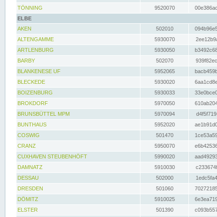
TÖNNING
9520070
00e386ac
ELBE
AKEN
502010
094b96e5
ALTENGAMME
5930070
2ee12b9a
ARTLENBURG
5930050
b3492c68
BARBY
502070
939f82ec
BLANKENESE UF
5952065
bacb459b
BLECKEDE
5930020
6aa1cd8e
BOIZENBURG
5930033
33e0bce0
BROKDORF
5970050
610ab204
BRUNSBÜTTEL MPM
5970094
d4f5f719
BUNTHAUS
5952020
ae1b91d0
COSWIG
501470
1ce53a59
CRANZ
5950070
e6b42536
CUXHAVEN STEUBENHÖFT
5990020
aad49293
DAMNATZ
5910030
c233674f
DESSAU
502000
1edc5fa4
DRESDEN
501060
70272185
DÖMITZ
5910025
6e3ea719
ELSTER
501390
c093b557