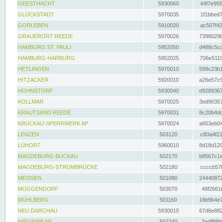
GEESTHACHT
5930060
44f7e955
GLÜCKSTADT
5970035
1f1bbed7
GORLEBEN
5910020
ac507f42
GRAUERORT REEDE
5970026
7398029b
HAMBURG ST. PAULI
5952050
d488c5cc
HAMBURG-HARBURG
5952025
706e5110
HETLINGEN
5970010
599c23b1
HITZACKER
5920010
a26e57c9
HOHNSTORF
5930040
d9289367
KOLLMAR
5970025
3ed90357
KRAUTSAND REEDE
5970031
8c20b4dc
KRÜCKAU-SPERRWERK AP
5970024
a653eb04
LENZEN
503120
c80a4f21
LÜHORT
5960010
8d18d129
MAGDEBURG-BUCKAU
502170
b8567c1e
MAGDEBURG-STROMBRÜCKE
502180
ccccb57f
MEISSEN
501080
24440872
MÜGGENDORF
503070
48f2661f
MÜHLBERG
501160
16b9b4e7
NEU DARCHAU
5930010
67d6e882
NIEGRIPP AP
502240
3adf88fd