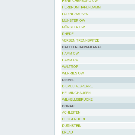
HENRICHENBURG UW
HERBRUM HAFENDAMM
LÜDINGHAUSEN
MÜNSTER OW
MÜNSTER UW
RHEDE
VERSEN TRENNSPITZE
DATTELN-HAMM-KANAL
HAMM OW
HAMM UW
WALTROP
WERRIES OW
DIEMEL
DIEMELTALSPERRE
HELMINGHAUSEN
WILHELMSBRÜCKE
DONAU
ACHLEITEN
DEGGENDORF
DÜRNSTEIN
ERLAU