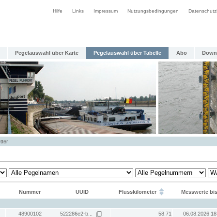
Hilfe
Links
Impressum
Nutzungsbedingungen
Datenschutz
Pegelauswahl über Karte
Pegelauswahl über Tabelle
Abo
Down
tter
Nummer
UUID
Flusskilometer
Messwerte bi
48900102
522286e2-b...
58.71
06.08.2026 18