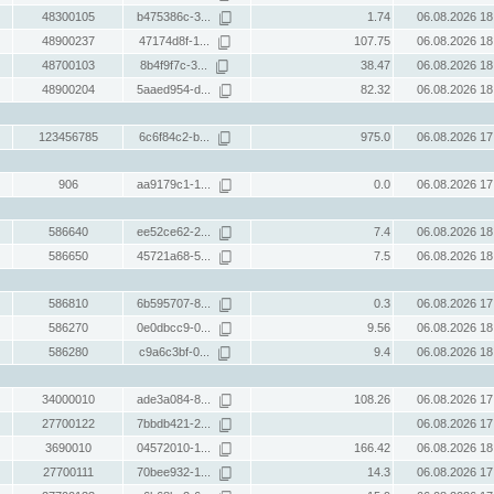
48300105
b475386c-3...
1.74
06.08.2026 18
48900237
47174d8f-1...
107.75
06.08.2026 18
48700103
8b4f9f7c-3...
38.47
06.08.2026 18
48900204
5aaed954-d...
82.32
06.08.2026 18
123456785
6c6f84c2-b...
975.0
06.08.2026 17
906
aa9179c1-1...
0.0
06.08.2026 17
586640
ee52ce62-2...
7.4
06.08.2026 18
586650
45721a68-5...
7.5
06.08.2026 18
586810
6b595707-8...
0.3
06.08.2026 17
586270
0e0dbcc9-0...
9.56
06.08.2026 18
586280
c9a6c3bf-0...
9.4
06.08.2026 18
34000010
ade3a084-8...
108.26
06.08.2026 17
27700122
7bbdb421-2...
06.08.2026 17
3690010
04572010-1...
166.42
06.08.2026 18
27700111
70bee932-1...
14.3
06.08.2026 17