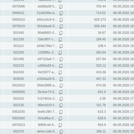
5970096
eb90bd3f-5...
703.44
06.08.2026 18
5990011
5140295e-b...
714.02
06.08.2026 18
5950010
b02ce5c0-6...
605.273
06.08.2026 18
5970019
391bbba5-8...
658.444
06.08.2026 18
501040
85d686f1-5...
34.67
06.08.2026 18
501330
f3dc8f07-c...
184.45
06.08.2026 18
501110
b04b739d-7...
108.4
06.08.2026 18
502250
133f0f6c-2...
350.64
06.08.2026 18
501490
e97116a4-7...
257.84
06.08.2026 18
502210
e30f2e83-b...
333.12
06.08.2026 18
502430
f4c55f77-a...
416.06
06.08.2026 18
503030
e32b0a28-8...
447.22
06.08.2026 18
5910010
550e3885-a...
474.56
06.08.2026 17
5950090
f3c6ee73-5...
641.0
06.08.2026 18
501010
7cb7461b-3...
2.05
06.08.2026 17
502130
90bcb315-f...
311.76
06.08.2026 17
5952030
fed4c295-7...
615.3
06.08.2026 17
5952060
816affba-0...
628.9
06.08.2026 17
5970013
80f0fc4d-9...
654.9
06.08.2026 18
502370
de4cc1db-5...
396.11
06.08.2026 18