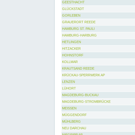
GEESTHACHT
GLÜCKSTADT
GORLEBEN
GRAUERORT REEDE
HAMBURG ST. PAULI
HAMBURG-HARBURG
HETLINGEN
HITZACKER
HOHNSTORF
KOLLMAR
KRAUTSAND REEDE
KRÜCKAU-SPERRWERK AP
LENZEN
LÜHORT
MAGDEBURG-BUCKAU
MAGDEBURG-STROMBRÜCKE
MEISSEN
MÜGGENDORF
MÜHLBERG
NEU DARCHAU
NIEGRIPP AP