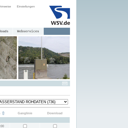
hinweise
Einstellungen
loads
Webservices
s
Ganglinie
Download
:00