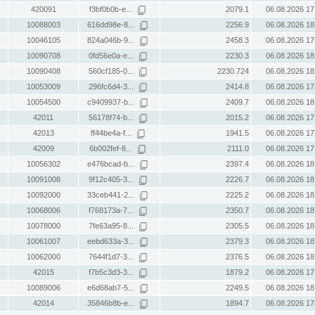
420091
f3bf0b0b-e...
2079.1
06.08.2026 17
10088003
616dd98e-8...
2256.9
06.08.2026 18
10046105
824a046b-9...
2458.3
06.08.2026 17
10090708
0fd56e0a-e...
2230.3
06.08.2026 18
10090408
560cf185-0...
2230.724
06.08.2026 18
10053009
296fc6d4-3...
2414.8
06.08.2026 17
10054500
c9409937-b...
2409.7
06.08.2026 18
42011
56178f74-b...
2015.2
06.08.2026 17
42013
ff44be4a-f...
1941.5
06.08.2026 17
42009
6b002fef-8...
2111.0
06.08.2026 17
10056302
e476bcad-b...
2397.4
06.08.2026 18
10091008
9f12c405-3...
2226.7
06.08.2026 18
10092000
33ceb441-2...
2225.2
06.08.2026 18
10068006
f768173a-7...
2350.7
06.08.2026 18
10078000
7fe63a95-8...
2305.5
06.08.2026 18
10061007
eebd633a-3...
2379.3
06.08.2026 18
10062000
7644f1d7-3...
2376.5
06.08.2026 18
42015
f7b5c3d3-3...
1879.2
06.08.2026 17
10089006
e6d68ab7-5...
2249.5
06.08.2026 18
42014
35846b8b-e...
1894.7
06.08.2026 17