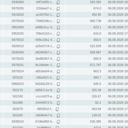
5930060
44f7e955-c...
583.393
06.08.2026 18
5970035
1f1bbed7-c...
674.0
06.08.2026 18
5910020
ac507f42-1...
492.95
06.08.2026 18
5970026
7398029b-c...
660.738
06.08.2026 18
5952050
d488c5cc-4...
623.1
06.08.2026 17
5952025
706e5110-c...
615.0
06.08.2026 17
5970010
599c23b1-4...
650.5
06.08.2026 18
5920010
a26e57c9-1...
522.639
06.08.2026 18
5930040
d9289367-c...
568.987
06.08.2026 18
5970025
3ed90357-4...
666.9
06.08.2026 18
5970031
8c20b4dc-1...
671.787
06.08.2026 18
5970024
a653eb04-d...
663.3
06.08.2026 18
503120
c80a4f21-5...
484.7
06.08.2026 18
5960010
8d18d129-0...
645.5
06.08.2026 18
502170
b8567c1e-8...
325.39
06.08.2026 18
502180
ccccb57f-a...
326.67
06.08.2026 18
501080
24440872-5...
82.2
06.08.2026 18
503070
48f2661f-f...
463.94
06.08.2026 17
501160
16b9b4e7-b...
128.02
06.08.2026 15
5930010
67d6e882-b...
536.385
06.08.2026 18
502240
3adf88fd-f...
343.6
06.08.2026 18