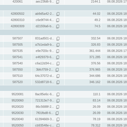
420061
aec23fd6-9...
2144.1
06.08.2026 17
42800502
ab9d5a42-2...
44.02
06.08.2026 18
42800310
c6e9f744-4...
49.2
06.08.2026 18
42800309
d2155fa6-b...
74.5
06.08.2026 18
587507
831ad501-d...
332.54
06.08.2026 18
587505
a7b1eda9-b...
326.83
06.08.2026 18
587535
e9e7f20c-9...
361.444
06.08.2026 17
587541
e4f29379-6...
371.285
06.08.2026 18
587540
c6a12d34-c...
376.56
06.08.2026 18
587550
3bfcf759-2...
376.965
06.08.2026 18
587510
64c37072-d...
344.686
06.08.2026 18
587520
532d8718-6...
346.162
06.08.2026 18
9520081
8ac85e6c-6...
110.1
06.08.2026 18
9520060
721313e7-9...
83.14
06.08.2026 18
9520020
86c5688f-2...
26.09
06.08.2026 18
9520030
7f01fbd8-6...
26.09
06.08.2026 18
9520040
61394669-3...
78.19
06.08.2026 18
9520050
cb93548e-c...
78.312
06.08.2026 18