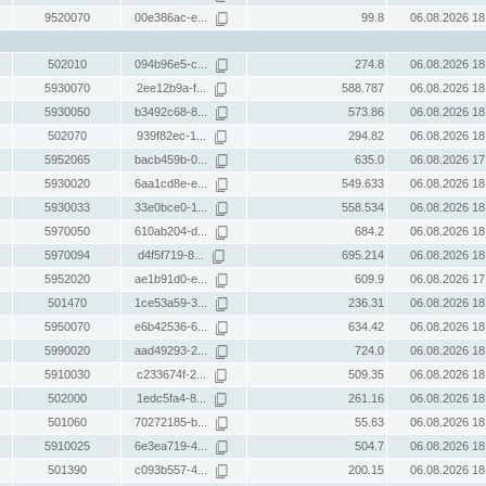
9520070
00e386ac-e...
99.8
06.08.2026 18
502010
094b96e5-c...
274.8
06.08.2026 18
5930070
2ee12b9a-f...
588.787
06.08.2026 18
5930050
b3492c68-8...
573.86
06.08.2026 18
502070
939f82ec-1...
294.82
06.08.2026 18
5952065
bacb459b-0...
635.0
06.08.2026 17
5930020
6aa1cd8e-e...
549.633
06.08.2026 18
5930033
33e0bce0-1...
558.534
06.08.2026 18
5970050
610ab204-d...
684.2
06.08.2026 18
5970094
d4f5f719-8...
695.214
06.08.2026 18
5952020
ae1b91d0-e...
609.9
06.08.2026 17
501470
1ce53a59-3...
236.31
06.08.2026 18
5950070
e6b42536-6...
634.42
06.08.2026 18
5990020
aad49293-2...
724.0
06.08.2026 18
5910030
c233674f-2...
509.35
06.08.2026 18
502000
1edc5fa4-8...
261.16
06.08.2026 18
501060
70272185-b...
55.63
06.08.2026 18
5910025
6e3ea719-4...
504.7
06.08.2026 18
501390
c093b557-4...
200.15
06.08.2026 18