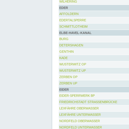
WILHERING
EDER
AFFOLDERN
EDERTALSPERRE
SCHMITTLOTHEIM
ELBE-HAVEL-KANAL
BURG
DETERSHAGEN
GENTHIN
KADE
WUSTERWITZ OP
WUSTERWITZ UP
ZERBEN OP
ZERBEN UP
EIDER
EIDER-SPERRWERK BP
FRIEDRICHSTADT STRASSENBRÜCKE
LEXFÄHRE OBERWASSER
LEXFÄHRE UNTERWASSER
NORDFELD OBERWASSER
NORDFELD UNTERWASSER