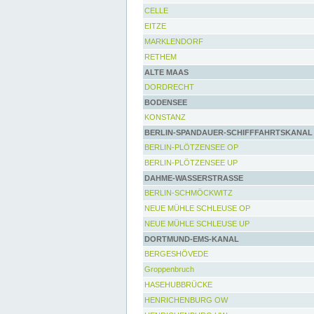
CELLE
EITZE
MARKLENDORF
RETHEM
ALTE MAAS
DORDRECHT
BODENSEE
KONSTANZ
BERLIN-SPANDAUER-SCHIFFFAHRTSKANAL
BERLIN-PLÖTZENSEE OP
BERLIN-PLÖTZENSEE UP
DAHME-WASSERSTRASSE
BERLIN-SCHMÖCKWITZ
NEUE MÜHLE SCHLEUSE OP
NEUE MÜHLE SCHLEUSE UP
DORTMUND-EMS-KANAL
BERGESHÖVEDE
Groppenbruch
HASEHUBBRÜCKE
HENRICHENBURG OW