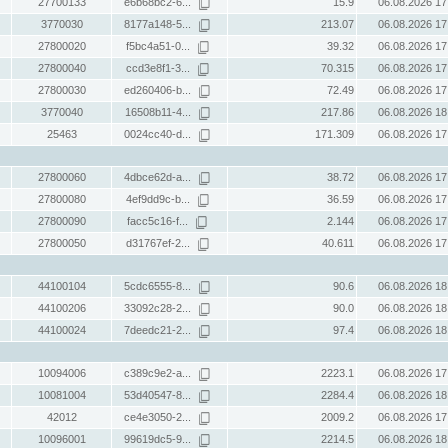
27700133
e6b68bc2-6...
15.9
06.08.2026 17
3770030
8177a148-5...
213.07
06.08.2026 17
27800020
f5bc4a51-0...
39.32
06.08.2026 17
27800040
ccd3e8f1-3...
70.315
06.08.2026 17
27800030
ed260406-b...
72.49
06.08.2026 17
3770040
16508b11-4...
217.86
06.08.2026 18
25463
0024cc40-d...
171.309
06.08.2026 17
27800060
4dbce62d-a...
38.72
06.08.2026 17
27800080
4ef9dd9c-b...
36.59
06.08.2026 17
27800090
facc5c16-f...
2.144
06.08.2026 17
27800050
d31767ef-2...
40.611
06.08.2026 17
44100104
5cdc6555-8...
90.6
06.08.2026 18
44100206
33092c28-2...
90.0
06.08.2026 18
44100024
7deedc21-2...
97.4
06.08.2026 18
10094006
c389c9e2-a...
2223.1
06.08.2026 17
10081004
53d40547-8...
2284.4
06.08.2026 18
42012
ce4e3050-2...
2009.2
06.08.2026 17
10096001
99619dc5-9...
2214.5
06.08.2026 18