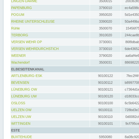
LINGEN-DARME
3500015
200363fc
PAPENBURG
3790010
ec4a598d
POGUM
3950020
5d1e4350
RHEINE UNTERSCHLEUSE
3390020
50a449ba
Rühle
3500070
15456f75
TERBORG
3910020
244cae8b
VERSEN WEHR OP
3730001
86f8dbab
VERSEN WEHRDURCHSTICH
3730010
6de43652
WEENER
3790020
aa6af4e6
Wachendorf
3500031
88698229
ELBESEITENKANAL
ARTLENBURG-ESK
90100122
7fec2f4f
BEVENSEN
90100112
b8997708
LÜNEBURG OW
90100121
c7364d1e
LÜNEBURG UW
90100120
d18033cd
OSLOSS
90100100
6c5b6422
UELZEN OW
90100111
728bd3e3
UELZEN UW
90100110
0d0082cf
WITTINGEN
90100101
9cf795ce
ESTE
BUXTEHUDE
5950080
8a08c920