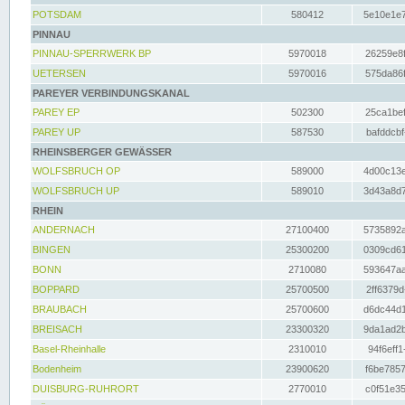
POTSDAM
580412
5e10e1e7
PINNAU
PINNAU-SPERRWERK BP
5970018
26259e8f
UETERSEN
5970016
575da86f
PAREYER VERBINDUNGSKANAL
PAREY EP
502300
25ca1bef
PAREY UP
587530
bafddcbf
RHEINSBERGER GEWÄSSER
WOLFSBRUCH OP
589000
4d00c13e
WOLFSBRUCH UP
589010
3d43a8d7
RHEIN
ANDERNACH
27100400
5735892a
BINGEN
25300200
0309cd61
BONN
2710080
593647aa
BOPPARD
25700500
2ff6379d
BRAUBACH
25700600
d6dc44d1
BREISACH
23300320
9da1ad2b
Basel-Rheinhalle
2310010
94f6eff1
Bodenheim
23900620
f6be7857
DUISBURG-RUHRORT
2770010
c0f51e35