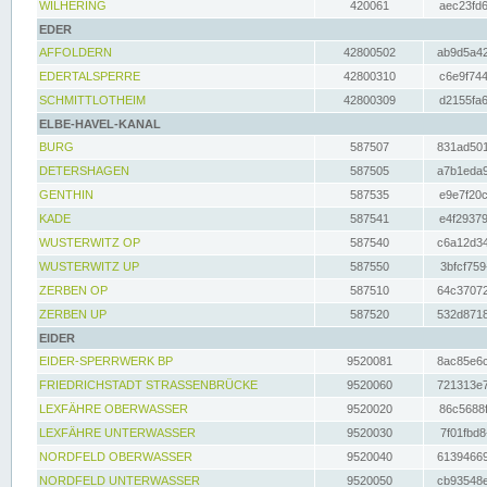
WILHERING
420061
aec23fd6
EDER
AFFOLDERN
42800502
ab9d5a42
EDERTALSPERRE
42800310
c6e9f744
SCHMITTLOTHEIM
42800309
d2155fa6
ELBE-HAVEL-KANAL
BURG
587507
831ad501
DETERSHAGEN
587505
a7b1eda9
GENTHIN
587535
e9e7f20c
KADE
587541
e4f29379
WUSTERWITZ OP
587540
c6a12d34
WUSTERWITZ UP
587550
3bfcf759
ZERBEN OP
587510
64c37072
ZERBEN UP
587520
532d8718
EIDER
EIDER-SPERRWERK BP
9520081
8ac85e6c
FRIEDRICHSTADT STRASSENBRÜCKE
9520060
721313e7
LEXFÄHRE OBERWASSER
9520020
86c5688f
LEXFÄHRE UNTERWASSER
9520030
7f01fbd8
NORDFELD OBERWASSER
9520040
61394669
NORDFELD UNTERWASSER
9520050
cb93548e