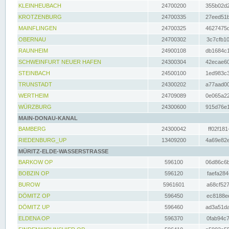
KLEINHEUBACH
24700200
355b02d2
KROTZENBURG
24700335
27eed51b
MAINFLINGEN
24700325
4627475d
OBERNAU
24700302
3c7cfb10
RAUNHEIM
24900108
db1684c1
SCHWEINFURT NEUER HAFEN
24300304
42ecae60
STEINBACH
24500100
1ed983c3
TRUNSTADT
24300202
a77aad00
WERTHEIM
24709089
0e065a22
WÜRZBURG
24300600
915d76e1
MAIN-DONAU-KANAL
BAMBERG
24300042
ff02f181
RIEDENBURG_UP
13409200
4a69e82e
MÜRITZ-ELDE-WASSERSTRASSE
BARKOW OP
596100
06d86c6b
BOBZIN OP
596120
faefa284
BUROW
5961601
a68cf527
DÖMITZ OP
596450
ec8188ee
DÖMITZ UP
596460
ad3a51da
ELDENA OP
596370
0fab94c7