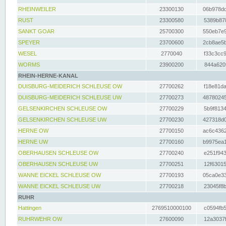
RHEINWEILER
23300130
06b978dd
RUST
23300580
5389b878
SANKT GOAR
25700300
550eb7e9
SPEYER
23700600
2cb8ae5b
WESEL
2770040
f33c3cc9
WORMS
23900200
844a620f
RHEIN-HERNE-KANAL
DUISBURG-MEIDERICH SCHLEUSE OW
27700262
f18e81da
DUISBURG-MEIDERICH SCHLEUSE UW
27700273
48780245
GELSENKIRCHEN SCHLEUSE OW
27700229
5b9f8134
GELSENKIRCHEN SCHLEUSE UW
27700230
427318d0
HERNE OW
27700150
ac6c4362
HERNE UW
27700160
b9975ea1
OBERHAUSEN SCHLEUSE OW
27700240
e251f943
OBERHAUSEN SCHLEUSE UW
27700251
12f63015
WANNE EICKEL SCHLEUSE OW
27700193
05ca0e33
WANNE EICKEL SCHLEUSE UW
27700218
23045f8b
RUHR
Hattingen
2769510000100
c0594fb5
RUHRWEHR OW
27600090
12a3037f