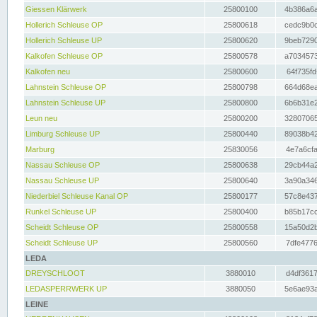
Giessen Klärwerk
25800100
4b386a6a
Hollerich Schleuse OP
25800618
cedc9b0c
Hollerich Schleuse UP
25800620
9beb7290
Kalkofen Schleuse OP
25800578
a7034573
Kalkofen neu
25800600
64f735fd
Lahnstein Schleuse OP
25800798
664d68ea
Lahnstein Schleuse UP
25800800
6b6b31e2
Leun neu
25800200
32807065
Limburg Schleuse UP
25800440
89038b42
Marburg
25830056
4e7a6cfa
Nassau Schleuse OP
25800638
29cb44a2
Nassau Schleuse UP
25800640
3a90a346
Niederbiel Schleuse Kanal OP
25800177
57c8e437
Runkel Schleuse UP
25800400
b85b17cc
Scheidt Schleuse OP
25800558
15a50d2b
Scheidt Schleuse UP
25800560
7dfe4776
LEDA
DREYSCHLOOT
3880010
d4df3617
LEDASPERRWERK UP
3880050
5e6ae93a
LEINE