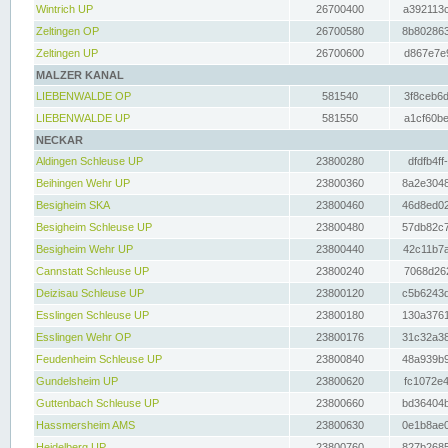
Wintrich UP
26700400
a392113c
Zeltingen OP
26700580
8b802863
Zeltingen UP
26700600
d867e7e9
MALZER KANAL
LIEBENWALDE OP
581540
3f8ceb6d
LIEBENWALDE UP
581550
a1cf60be
NECKAR
Aldingen Schleuse UP
23800280
dfdfb4ff
Beihingen Wehr UP
23800360
8a2e3048
Besigheim SKA
23800460
46d8ed02
Besigheim Schleuse UP
23800480
57db82c7
Besigheim Wehr UP
23800440
42c11b7a
Cannstatt Schleuse UP
23800240
7068d262
Deizisau Schleuse UP
23800120
c5b6243d
Esslingen Schleuse UP
23800180
130a3761
Esslingen Wehr OP
23800176
31c32a38
Feudenheim Schleuse UP
23800840
48a939b9
Gundelsheim UP
23800620
fc1072e4
Guttenbach Schleuse UP
23800660
bd36404b
Hassmersheim AMS
23800630
0e1b8ae0
Heidelberg UP
23800760
827b2685