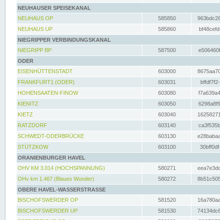
NEUHAUSER SPEISEKANAL
NEUHAUS OP
585850
963bdc26
NEUHAUS UP
585860
bf48cefd
NIEGRIPPER VERBINDUNGSKANAL
NIEGRIPP BP
587500
e506460f
ODER
EISENHÜTTENSTADT
603000
8675aa70
FRANKFURT1 (ODER)
603031
bffdf7f2
HOHENSAATEN-FINOW
603080
f7a639a4
KIENITZ
603050
6298a8f9
KIETZ
603040
16258271
RATZDORF
603140
ca3f535b
SCHWEDT-ODERBRÜCKE
603130
e28babaa
STÜTZKOW
603100
30bff0df
ORANIENBURGER HAVEL
OHV KM 3.014 (HOCHSPANNUNG)
580271
eea7e3dc
OHv km 1.467 (Blaues Wunder)
580272
8b51c505
OBERE HAVEL-WASSERSTRASSE
BISCHOFSWERDER OP
581520
16a780aa
BISCHOFSWERDER UP
581530
74134dc6