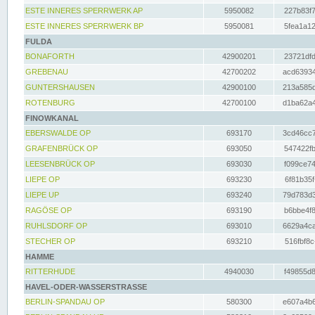
ESTE INNERES SPERRWERK AP
5950082
227b83f7
ESTE INNERES SPERRWERK BP
5950081
5fea1a12
FULDA
BONAFORTH
42900201
23721dfd
GREBENAU
42700202
acd63934
GUNTERSHAUSEN
42900100
213a585d
ROTENBURG
42700100
d1ba62a4
FINOWKANAL
EBERSWALDE OP
693170
3cd46cc7
GRAFENBRÜCK OP
693050
547422fb
LEESENBRÜCK OP
693030
f099ce74
LIEPE OP
693230
6f81b35f
LIEPE UP
693240
79d783d3
RAGÖSE OP
693190
b6bbe4f8
RUHLSDORF OP
693010
6629a4ca
STECHER OP
693210
516fbf8c
HAMME
RITTERHUDE
4940030
f49855d8
HAVEL-ODER-WASSERSTRASSE
BERLIN-SPANDAU OP
580300
e607a4b6