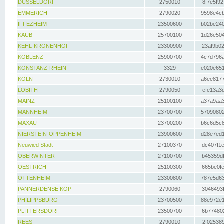
DÜSSELDORF
2750010
8f7e5f92
EMMERICH
2790020
9598e4cb
IFFEZHEIM
23500600
b02be240
KAUB
25700100
1d26e504
KEHL-KRONENHOF
23300900
23af9b02
KOBLENZ
25900700
4c7d796a
KONSTANZ-RHEIN
3329
e020e651
KÖLN
2730010
a6ee8177
LOBITH
2790050
efe13a3d
MAINZ
25100100
a37a9aa3
MANNHEIM
23700700
57090802
MAXAU
23700200
b6c6d5c8
NIERSTEIN-OPPENHEIM
23900600
d28e7ed1
Neuwied Stadt
27100370
dc407f1e
OBERWINTER
27100700
b45359df
OESTRICH
25100300
665be0fe
OTTENHEIM
23300800
787e5d63
PANNERDENSE KOP
2790060
3046493f
PHILIPPSBURG
23700500
88e972e1
PLITTERSDORF
23500700
6b774802
REES
2790010
2f025389