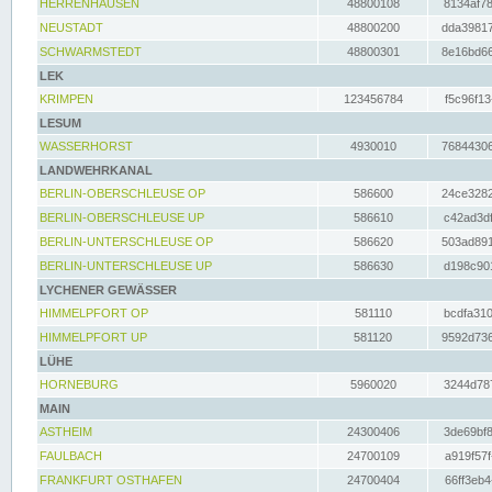
HERRENHAUSEN
48800108
8134af78
NEUSTADT
48800200
dda39817
SCHWARMSTEDT
48800301
8e16bd66
LEK
KRIMPEN
123456784
f5c96f13
LESUM
WASSERHORST
4930010
76844306
LANDWEHRKANAL
BERLIN-OBERSCHLEUSE OP
586600
24ce3282
BERLIN-OBERSCHLEUSE UP
586610
c42ad3df
BERLIN-UNTERSCHLEUSE OP
586620
503ad891
BERLIN-UNTERSCHLEUSE UP
586630
d198c901
LYCHENER GEWÄSSER
HIMMELPFORT OP
581110
bcdfa310
HIMMELPFORT UP
581120
9592d736
LÜHE
HORNEBURG
5960020
3244d787
MAIN
ASTHEIM
24300406
3de69bf8
FAULBACH
24700109
a919f57f
FRANKFURT OSTHAFEN
24700404
66ff3eb4