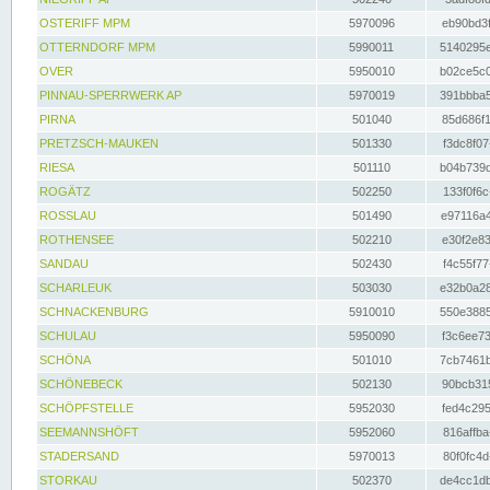
OSTERIFF MPM
5970096
eb90bd3f
OTTERNDORF MPM
5990011
5140295e
OVER
5950010
b02ce5c0
PINNAU-SPERRWERK AP
5970019
391bbba5
PIRNA
501040
85d686f1
PRETZSCH-MAUKEN
501330
f3dc8f07
RIESA
501110
b04b739d
ROGÄTZ
502250
133f0f6c
ROSSLAU
501490
e97116a4
ROTHENSEE
502210
e30f2e83
SANDAU
502430
f4c55f77
SCHARLEUK
503030
e32b0a28
SCHNACKENBURG
5910010
550e3885
SCHULAU
5950090
f3c6ee73
SCHÖNA
501010
7cb7461b
SCHÖNEBECK
502130
90bcb315
SCHÖPFSTELLE
5952030
fed4c295
SEEMANNSHÖFT
5952060
816affba
STADERSAND
5970013
80f0fc4d
STORKAU
502370
de4cc1db