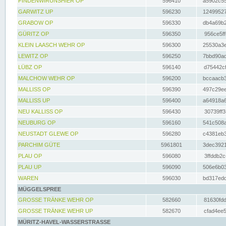
FINDENWIRUNSHIER OP
596410
a5902c55
GARWITZ UP
596230
12499527
GRABOW OP
596330
db4a69b2
GÜRITZ OP
596350
956ce5ff
KLEIN LAASCH WEHR OP
596300
25530a3e
LEWITZ OP
596250
7bbd90ad
LÜBZ OP
596140
d75442cf
MALCHOW WEHR OP
596200
bccaacb3
MALLISS OP
596390
497c29ee
MALLISS UP
596400
a64918a6
NEU KALLISS OP
596430
30739ff3
NEUBURG OP
596160
541c508a
NEUSTADT GLEWE OP
596280
c4381eb3
PARCHIM GÜTE
5961801
3dec3921
PLAU OP
596080
3ffddb2c
PLAU UP
596090
506e6b03
WAREN
596030
bd317edd
MÜGGELSPREE
GROSSE TRÄNKE WEHR OP
582660
81630fdd
GROSSE TRÄNKE WEHR UP
582670
cfad4ee5
MÜRITZ-HAVEL-WASSERSTRASSE