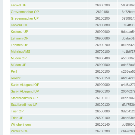
Fankel UP
26900300
583420a8
Grevenmacher OP
2610180
6e72bebf
Grevenmacher UP
26100200
69308142
Koblenz OP
26900880
3f64ff08
Koblenz UP
26900900
9dbcac54
Lehmen OP
26900680
d0abe01a
Lehmen UP
26900700
dc1bb420
Mehring AMS
26700100
4c1b6f17
Müden OP
26900480
a5c880a3
Müden UP
26900500
edc67ca3
Perl
26100100
c263ea53
Ruwer
26500150
abd34ee6
Sankt Aldegund OP
26900080
e4d6a271
Sankt Aldegund UP
26900100
20640279
Stadtbredimus OP
26100110
cceb7060
Stadtbredimus UP
26100130
dfdf753b
Trier OP
26500080
9d2b4126
Trier UP
26500100
3bec53ca
Wincheringen
26100140
bb5560fc
Wintrich OP
26700380
cb4789e4