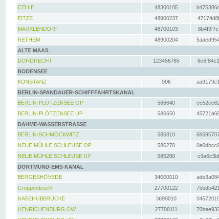
CELLE
48300105
b475386c
EITZE
48900237
47174d8f
MARKLENDORF
48700103
8b4f9f7c
RETHEM
48900204
5aaed954
ALTE MAAS
DORDRECHT
123456785
6c6f84c2
BODENSEE
KONSTANZ
906
aa9179c1
BERLIN-SPANDAUER-SCHIFFFAHRTSKANAL
BERLIN-PLÖTZENSEE OP
586640
ee52ce62
BERLIN-PLÖTZENSEE UP
586650
45721a68
DAHME-WASSERSTRASSE
BERLIN-SCHMÖCKWITZ
586810
6b595707
NEUE MÜHLE SCHLEUSE OP
586270
0e0dbcc9
NEUE MÜHLE SCHLEUSE UP
586280
c9a6c3bf
DORTMUND-EMS-KANAL
BERGESHÖVEDE
34000010
ade3a084
Groppenbruch
27700122
7bbdb421
HASEHUBBRÜCKE
3690010
04572010
HENRICHENBURG OW
27700111
70bee932