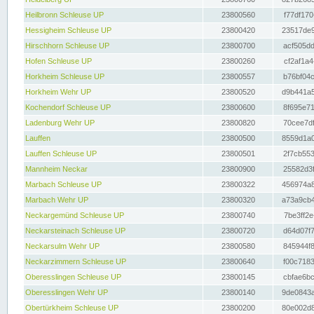
Heilbronn Schleuse UP
23800560
f77df170
Hessigheim Schleuse UP
23800420
23517de9
Hirschhorn Schleuse UP
23800700
acf505dd
Hofen Schleuse UP
23800260
cf2af1a4
Horkheim Schleuse UP
23800557
b76bf04c
Horkheim Wehr UP
23800520
d9b441a5
Kochendorf Schleuse UP
23800600
8f695e71
Ladenburg Wehr UP
23800820
70cee7df
Lauffen
23800500
8559d1a0
Lauffen Schleuse UP
23800501
2f7cb553
Mannheim Neckar
23800900
25582d3f
Marbach Schleuse UP
23800322
456974a8
Marbach Wehr UP
23800320
a73a9cb4
Neckargemünd Schleuse UP
23800740
7be3ff2e
Neckarsteinach Schleuse UP
23800720
d64d07f7
Neckarsulm Wehr UP
23800580
845944f8
Neckarzimmern Schleuse UP
23800640
f00c7183
Oberesslingen Schleuse UP
23800145
cbfae6bc
Oberesslingen Wehr UP
23800140
9de0843a
Obertürkheim Schleuse UP
23800200
80e002d8