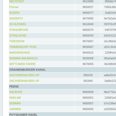
NEUSTADT
9610080
3f0b6b74
Prerow
9650027
7d50c68c
RUDEN
9690077
1fa822e6
SASSNITZ
9670065
9e7b2a4d
SCHLESWIG
9610040
09370c05
STAHLBRODE
9650070
340707f4
STRALSUND
9650043
b9163121
THIESSOW
9670067
d1c9bb3c
TIMMENDORF POEL
9630007
d22c341b
WARNEMÜNDE
9640015
220ff4c6
WISMAR-BAUMHAUS
9630008
95a0ab45
WITTOWER FÄHRE
9670055
4b348b56
ORANIENBURGER KANAL
SACHSENHAUSEN OP
580240
adbd3144
SACHSENHAUSEN UP
581840
0a6fe221
PEENE
AALBUDE
9660009
8ba772ed
ANKLAM
9660001
22fd01e0
DEMMIN
9660007
b7e238e8
JARMEN
9660005
a3328262
POTSDAMER HAVEL