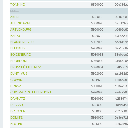
TÖNNING
9520070
00e386ac
ELBE
AKEN
502010
094b96e5
ALTENGAMME
5930070
2ee12b9a
ARTLENBURG
5930050
b3492c68
BARBY
502070
939f82ec
BLANKENESE UF
5952065
bacb459b
BLECKEDE
5930020
6aa1cd8e
BOIZENBURG
5930033
33e0bce0
BROKDORF
5970050
610ab204
BRUNSBÜTTEL MPM
5970094
d4f5f719
BUNTHAUS
5952020
ae1b91d0
COSWIG
501470
1ce53a59
CRANZ
5950070
e6b42536
CUXHAVEN STEUBENHÖFT
5990020
aad49293
DAMNATZ
5910030
c233674f
DESSAU
502000
1edc5fa4
DRESDEN
501060
70272185
DÖMITZ
5910025
6e3ea719
ELSTER
501390
c093b557