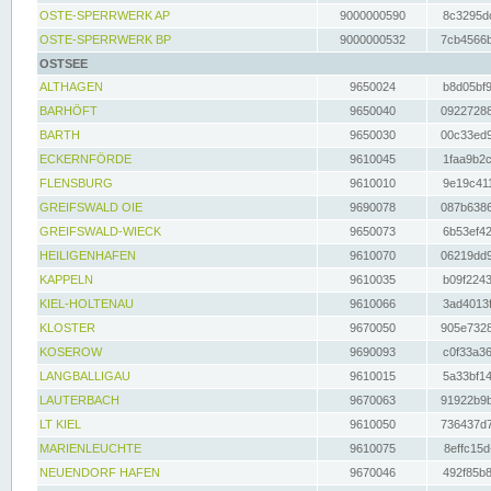
OSTE-SPERRWERK AP
9000000590
8c3295dc
OSTE-SPERRWERK BP
9000000532
7cb4566b
OSTSEE
ALTHAGEN
9650024
b8d05bf9
BARHÖFT
9650040
09227288
BARTH
9650030
00c33ed9
ECKERNFÖRDE
9610045
1faa9b2c
FLENSBURG
9610010
9e19c411
GREIFSWALD OIE
9690078
087b6386
GREIFSWALD-WIECK
9650073
6b53ef42
HEILIGENHAFEN
9610070
06219dd9
KAPPELN
9610035
b09f2243
KIEL-HOLTENAU
9610066
3ad4013f
KLOSTER
9670050
905e7328
KOSEROW
9690093
c0f33a36
LANGBALLIGAU
9610015
5a33bf14
LAUTERBACH
9670063
91922b9b
LT KIEL
9610050
736437d7
MARIENLEUCHTE
9610075
8effc15d
NEUENDORF HAFEN
9670046
492f85b8