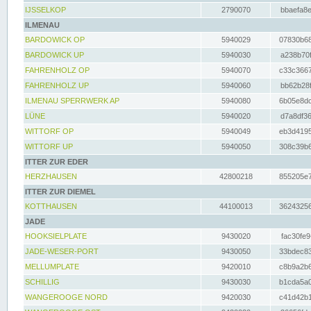
IJSSELKOP
2790070
bbaefa8e
ILMENAU
BARDOWICK OP
5940029
07830b68
BARDOWICK UP
5940030
a238b70f
FAHRENHOLZ OP
5940070
c33c3667
FAHRENHOLZ UP
5940060
bb62b28f
ILMENAU SPERRWERK AP
5940080
6b05e8dc
LÜNE
5940020
d7a8df36
WITTORF OP
5940049
eb3d4195
WITTORF UP
5940050
308c39b6
ITTER ZUR EDER
HERZHAUSEN
42800218
855205e7
ITTER ZUR DIEMEL
KOTTHAUSEN
44100013
36243256
JADE
HOOKSIELPLATE
9430020
fac30fe9
JADE-WESER-PORT
9430050
33bdec83
MELLUMPLATE
9420010
c8b9a2b6
SCHILLIG
9430030
b1cda5a0
WANGEROOGE NORD
9420030
c41d42b1