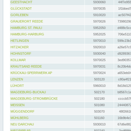
GEESTHACHT
5930060
44f7e955
GLÜCKSTADT
5970035
1f1bbed7
GORLEBEN
5910020
ac507f42
GRAUERORT REEDE
5970026
7398029b
HAMBURG ST. PAULI
5952050
d488c5cc
HAMBURG-HARBURG
5952025
706e5110
HETLINGEN
5970010
599c23b1
HITZACKER
5920010
a26e57c9
HOHNSTORF
5930040
d9289367
KOLLMAR
5970025
3ed90357
KRAUTSAND REEDE
5970031
8c20b4dc
KRÜCKAU-SPERRWERK AP
5970024
a653eb04
LENZEN
503120
c80a4f21
LÜHORT
5960010
8d18d129
MAGDEBURG-BUCKAU
502170
b8567c1e
MAGDEBURG-STROMBRÜCKE
502180
ccccb57f
MEISSEN
501080
24440872
MÜGGENDORF
503070
48f2661f
MÜHLBERG
501160
16b9b4e7
NEU DARCHAU
5930010
67d6e882
NIEGRIPP AP
502240
3adf88fd