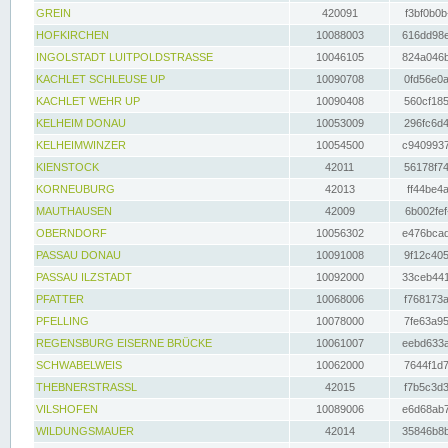
GREIN
420091
f3bf0b0b
HOFKIRCHEN
10088003
616dd98e
INGOLSTADT LUITPOLDSTRASSE
10046105
824a046b
KACHLET SCHLEUSE UP
10090708
0fd56e0a
KACHLET WEHR UP
10090408
560cf185
KELHEIM DONAU
10053009
296fc6d4
KELHEIMWINZER
10054500
c9409937
KIENSTOCK
42011
56178f74
KORNEUBURG
42013
ff44be4a
MAUTHAUSEN
42009
6b002fef
OBERNDORF
10056302
e476bcad
PASSAU DONAU
10091008
9f12c405
PASSAU ILZSTADT
10092000
33ceb441
PFATTER
10068006
f768173a
PFELLING
10078000
7fe63a95
REGENSBURG EISERNE BRÜCKE
10061007
eebd633a
SCHWABELWEIS
10062000
7644f1d7
THEBNERSTRASSL
42015
f7b5c3d3
VILSHOFEN
10089006
e6d68ab7
WILDUNGSMAUER
42014
35846b8b