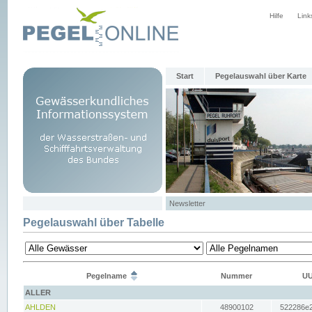
Hilfe
Link
Start
Pegelauswahl über Karte
Newsletter
Pegelauswahl über Tabelle
Pegelname
Nummer
UU
ALLER
AHLDEN
48900102
522286e2