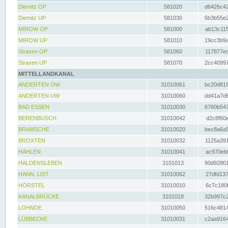
Diemitz OP
581020
d6426c42
Diemitz UP
581030
6b3b55e2
MIROW OP
581000
ab13c115
MIROW UP
581010
19cc3b9a
Strasen OP
581060
117877ec
Strasen UP
581070
2cc40997
MITTELLANDKANAL
ANDERTEN OW
31010061
bc20d819
ANDERTEN UW
31010060
dd41a7d6
BAD ESSEN
31010030
6760b547
BERENBUSCH
31010042
d2c8f60e
BRAMSCHE
31010020
bec8a6a5
BROXTEN
31010032
1125a391
HAHLEN
31010041
ac970eb0
HALDENSLEBEN
3101013
90d92801
HANN. LIST
31010062
27dfd137
HÖRSTEL
31010010
6c7c180f
KANALBRÜCKE
3101018
32b997c2
LOHNDE
31010050
516c4814
LÜBBECKE
31010031
c2aa9164