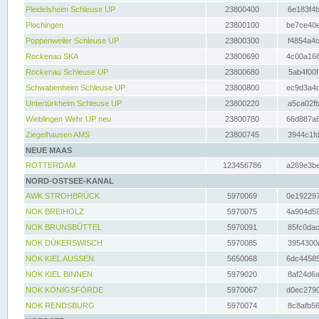
Pleidelsheim Schleuse UP
23800400
6e183f4b
Plochingen
23800100
be7ce40e
Poppenweiler Schleuse UP
23800300
f4854a4c
Rockenau SKA
23800690
4c00a166
Rockenau Schleuse UP
23800680
5ab4f00f
Schwabenheim Schleuse UP
23800800
ec9d3a4d
Untertürkheim Schleuse UP
23800220
a5ca02fb
Wieblingen Wehr UP neu
23800780
66d887a6
Ziegelhausen AMS
23800745
3944c1fd
NEUE MAAS
ROTTERDAM
123456786
a269e3be
NORD-OSTSEE-KANAL
AWK STROHBRÜCK
5970069
0e192297
NOK BREIHOLZ
5970075
4a904d59
NOK BRUNSBÜTTEL
5970091
85fc0dac
NOK DÜKERSWISCH
5970085
3954300d
NOK KIEL AUSSEN
5650068
6dc44585
NOK KIEL BINNEN
5979020
8af24d6a
NOK KÖNIGSFÖRDE
5970067
d0ec2790
NOK RENDSBURG
5970074
8c8afb56