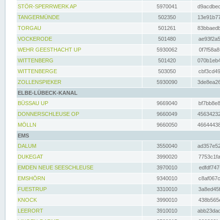
STÖR-SPERRWERK AP
5970041
d9acdbec
TANGERMÜNDE
502350
13e91b77
TORGAU
501261
83bbaedb
VOCKERODE
501480
ae93f2a5
WEHR GEESTHACHT UP
5930062
0f7f58a8
WITTENBERG
501420
070b1eb4
WITTENBERGE
503050
cbf3cd49
ZOLLENSPIEKER
5930090
3de8ea26
ELBE-LÜBECK-KANAL
BÜSSAU UP
9669040
bf7bb8e8
DONNERSCHLEUSE OP
9660049
45634232
MÖLLN
9660050
46644438
EMS
DALUM
3550040
ad357e52
DUKEGAT
3990020
7753c1fa
EMDEN NEUE SEESCHLEUSE
3970010
edfdf747
EMSHÖRN
9340010
c8af067c
FUESTRUP
3310010
3a8ed45f
KNOCK
3990010
438b565e
LEERORT
3910010
abb23dad