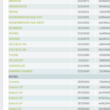
MEHRUM
31010071
be05603a
NIENBRÜGGE
31010044
864a8111
RECKE
31010011
7af19499
RODENBERGER AUE-OST
31010051
6288de60
RODENBERGER AUE-WEST
31010052
eb24b5a3
RUSBEND
31010043
c1f06401
RÜHEN
31010093
4ed5f6da
SEHNDE
31010070
ab0d9117
SÜLFELD OW
31010092
a8604e8f
SÜLFELD UW
31010091
892183d6
THUNE
31010080
42b865fb
VELSDORF
3101012
36f80081
VORSFELDE
31010090
dbb2bb9f
WARBER GRABEN
31010040
2f1080ba
MOSEL
Cochem
26900400
768df4e9
Detzem OP
26700180
c40912fd
Detzem UP
26700200
dc344605
Enkirch OP
26700880
87207dcd
Enkirch UP
26700900
ee861944
Fankel OP
26900280
68198b48