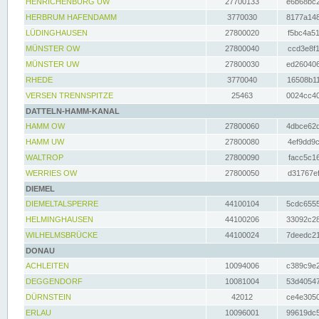
HENRICHENBURG UW
27700133
e6b68bc2
HERBRUM HAFENDAMM
3770030
8177a148
LÜDINGHAUSEN
27800020
f5bc4a51
MÜNSTER OW
27800040
ccd3e8f1
MÜNSTER UW
27800030
ed260406
RHEDE
3770040
16508b11
VERSEN TRENNSPITZE
25463
0024cc40
DATTELN-HAMM-KANAL
HAMM OW
27800060
4dbce62d
HAMM UW
27800080
4ef9dd9c
WALTROP
27800090
facc5c16
WERRIES OW
27800050
d31767ef
DIEMEL
DIEMELTALSPERRE
44100104
5cdc6555
HELMINGHAUSEN
44100206
33092c28
WILHELMSBRÜCKE
44100024
7deedc21
DONAU
ACHLEITEN
10094006
c389c9e2
DEGGENDORF
10081004
53d40547
DÜRNSTEIN
42012
ce4e3050
ERLAU
10096001
99619dc5