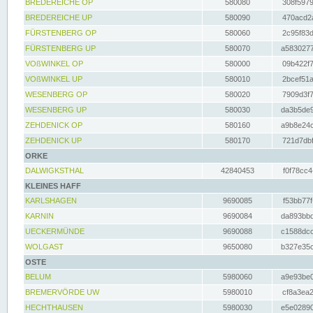
BREDEREICHE OP
580080
308f5979
BREDEREICHE UP
580090
470acd2a
FÜRSTENBERG OP
580060
2c95f83d
FÜRSTENBERG UP
580070
a5830277
VOßWINKEL OP
580000
09b422f7
VOßWINKEL UP
580010
2bcef51a
WESENBERG OP
580020
7909d3f7
WESENBERG UP
580030
da3b5de9
ZEHDENICK OP
580160
a9b8e24c
ZEHDENICK UP
580170
721d7dbf
ORKE
DALWIGKSTHAL
42840453
f0f78cc4
KLEINES HAFF
KARLSHAGEN
9690085
f53bb77f
KARNIN
9690084
da893bbd
UECKERMÜNDE
9690088
c1588dcc
WOLGAST
9650080
b327e35c
OSTE
BELUM
5980060
a9e93be0
BREMERVÖRDE UW
5980010
cf8a3ea2
HECHTHAUSEN
5980030
e5e02890