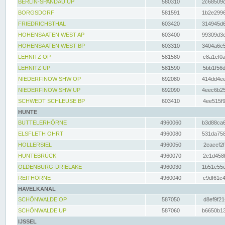
BERLIN-SPANDAU UP
580310
2c68509c
BORGSDORF
581591
1b2e2996
FRIEDRICHSTHAL
603420
314945d6
HOHENSAATEN WEST AP
603400
99309d3e
HOHENSAATEN WEST BP
603310
3404a6e5
LEHNITZ OP
581580
c8a1cf0a
LEHNITZ UP
581590
5bb1f56d
NIEDERFINOW SHW OP
692080
414dd4ee
NIEDERFINOW SHW UP
692090
4eec6b25
SCHWEDT SCHLEUSE BP
603410
4ee515f9
HUNTE
BUTTELERHÖRNE
4960060
b3d88ca6
ELSFLETH OHRT
4960080
531da758
HOLLERSIEL
4960050
2eacef2f
HUNTEBRÜCK
4960070
2e1d458b
OLDENBURG-DRIELAKE
4960030
1b51e55e
REITHÖRNE
4960040
c9df61c4
HAVELKANAL
SCHÖNWALDE OP
587050
d8ef9f21
SCHÖNWALDE UP
587060
b6650b13
IJSSEL