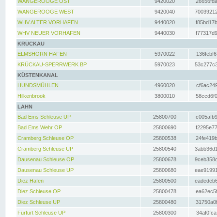
WANGEROOGE OST
9420020
26656fda
WANGEROOGE WEST
9420040
70039212
WHV ALTER VORHAFEN
9440020
f85bd17b
WHV NEUER VORHAFEN
9440030
f77317d9
KRÜCKAU
ELMSHORN HAFEN
5970022
136febf6
KRÜCKAU-SPERRWERK BP
5970023
53c277c3
KÜSTENKANAL
HUNDSMÜHLEN
4960020
cf6ac249
Hilkenbrook
3800010
58ccd6f0
LAHN
Bad Ems Schleuse UP
25800700
c005afb9
Bad Ems Wehr OP
25800690
f2295e77
Cramberg Schleuse OP
25800538
24fe419b
Cramberg Schleuse UP
25800540
3abb36d1
Dausenau Schleuse OP
25800678
9ceb358c
Dausenau Schleuse UP
25800680
eae91991
Diez Hafen
25800500
eadedeb6
Diez Schleuse OP
25800478
ea62ec5f
Diez Schleuse UP
25800480
31750a0f
Fürfurt Schleuse UP
25800300
34af0fca