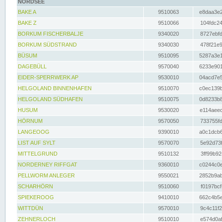
NORDSEE
BAKE A
9510063
e8daa3e2
BAKE Z
9510066
104fdc24
BORKUM FISCHERBALJE
9340020
8727ebfd
BORKUM SÜDSTRAND
9340030
478f21e9
BÜSUM
9510095
5287a3e1
DAGEBÜLL
9570040
6233e901
EIDER-SPERRWERK AP
9530010
04acd7e5
HELGOLAND BINNENHAFEN
9510070
c0ec139b
HELGOLAND SÜDHAFEN
9510075
0d8233b8
HUSUM
9530020
e114aeec
HÖRNUM
9570050
733755fd
LANGEOOG
9390010
a0c1dcb6
LIST AUF SYLT
9570070
5e92d73f
MITTELGRUND
9510132
3ff99b92
NORDERNEY RIFFGAT
9360010
c0244c0e
PELLWORM ANLEGER
9550021
2852b9ab
SCHARHÖRN
9510060
f0197bcf
SPIEKEROOG
9410010
662c4b5e
WITTDÜN
9570010
9c4c11f2
ZEHNERLOCH
9510010
e574d0af