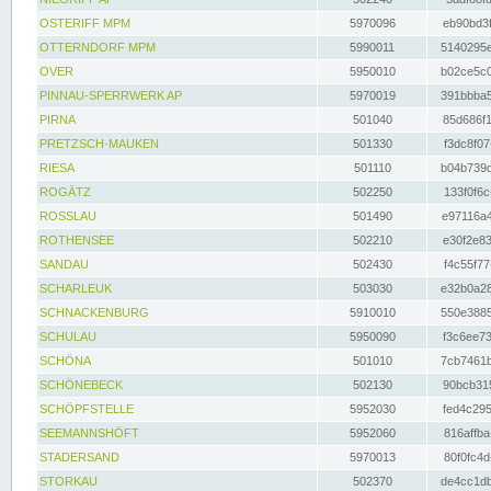
OSTERIFF MPM
5970096
eb90bd3f
OTTERNDORF MPM
5990011
5140295e
OVER
5950010
b02ce5c0
PINNAU-SPERRWERK AP
5970019
391bbba5
PIRNA
501040
85d686f1
PRETZSCH-MAUKEN
501330
f3dc8f07
RIESA
501110
b04b739d
ROGÄTZ
502250
133f0f6c
ROSSLAU
501490
e97116a4
ROTHENSEE
502210
e30f2e83
SANDAU
502430
f4c55f77
SCHARLEUK
503030
e32b0a28
SCHNACKENBURG
5910010
550e3885
SCHULAU
5950090
f3c6ee73
SCHÖNA
501010
7cb7461b
SCHÖNEBECK
502130
90bcb315
SCHÖPFSTELLE
5952030
fed4c295
SEEMANNSHÖFT
5952060
816affba
STADERSAND
5970013
80f0fc4d
STORKAU
502370
de4cc1db