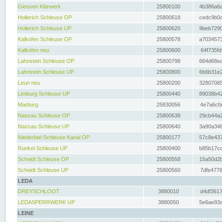
Giessen Klärwerk
25800100
4b386a6a
Hollerich Schleuse OP
25800618
cedc9b0c
Hollerich Schleuse UP
25800620
9beb7290
Kalkofen Schleuse OP
25800578
a7034573
Kalkofen neu
25800600
64f735fd
Lahnstein Schleuse OP
25800798
664d68ea
Lahnstein Schleuse UP
25800800
6b6b31e2
Leun neu
25800200
32807065
Limburg Schleuse UP
25800440
89038b42
Marburg
25830056
4e7a6cfa
Nassau Schleuse OP
25800638
29cb44a2
Nassau Schleuse UP
25800640
3a90a346
Niederbiel Schleuse Kanal OP
25800177
57c8e437
Runkel Schleuse UP
25800400
b85b17cc
Scheidt Schleuse OP
25800558
15a50d2b
Scheidt Schleuse UP
25800560
7dfe4776
LEDA
DREYSCHLOOT
3880010
d4df3617
LEDASPERRWERK UP
3880050
5e6ae93a
LEINE