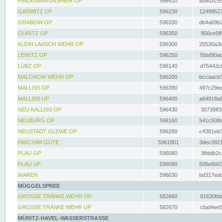
FINDENWIRUNSHIER OP
596410
a5902c55
GARWITZ UP
596230
12499527
GRABOW OP
596330
db4a69b2
GÜRITZ OP
596350
956ce5ff
KLEIN LAASCH WEHR OP
596300
25530a3e
LEWITZ OP
596250
7bbd90ad
LÜBZ OP
596140
d75442cf
MALCHOW WEHR OP
596200
bccaacb3
MALLISS OP
596390
497c29ee
MALLISS UP
596400
a64918a6
NEU KALLISS OP
596430
30739ff3
NEUBURG OP
596160
541c508a
NEUSTADT GLEWE OP
596280
c4381eb3
PARCHIM GÜTE
5961801
3dec3921
PLAU OP
596080
3ffddb2c
PLAU UP
596090
506e6b03
WAREN
596030
bd317edd
MÜGGELSPREE
GROSSE TRÄNKE WEHR OP
582660
81630fdd
GROSSE TRÄNKE WEHR UP
582670
cfad4ee5
MÜRITZ-HAVEL-WASSERSTRASSE