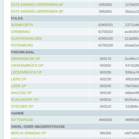
ESTE INNERES SPERRWERK AP
5950082
227b83f7
ESTE INNERES SPERRWERK BP
5950081
5fea1a12
FULDA
BONAFORTH
42900201
23721dfd
GREBENAU
42700202
acd63934
GUNTERSHAUSEN
42900100
213a585d
ROTENBURG
42700100
d1ba62a4
FINOWKANAL
EBERSWALDE OP
693170
3cd46cc7
GRAFENBRÜCK OP
693050
547422fb
LEESENBRÜCK OP
693030
f099ce74
LIEPE OP
693230
6f81b35f
LIEPE UP
693240
79d783d3
RAGÖSE OP
693190
b6bbe4f8
RUHLSDORF OP
693010
6629a4ca
STECHER OP
693210
516fbf8c
HAMME
RITTERHUDE
4940030
f49855d8
HAVEL-ODER-WASSERSTRASSE
BERLIN-SPANDAU OP
580300
e607a4b6