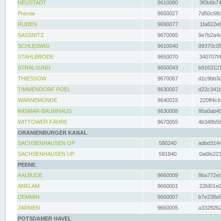
NEUSTADT
9610080
3f0b6b74
Prerow
9650027
7d50c68c
RUDEN
9690077
1fa822e6
SASSNITZ
9670065
9e7b2a4d
SCHLESWIG
9610040
09370c05
STAHLBRODE
9650070
340707f4
STRALSUND
9650043
b9163121
THIESSOW
9670067
d1c9bb3c
TIMMENDORF POEL
9630007
d22c341b
WARNEMÜNDE
9640015
220ff4c6
WISMAR-BAUMHAUS
9630008
95a0ab45
WITTOWER FÄHRE
9670055
4b348b56
ORANIENBURGER KANAL
SACHSENHAUSEN OP
580240
adbd3144
SACHSENHAUSEN UP
581840
0a6fe221
PEENE
AALBUDE
9660009
8ba772ed
ANKLAM
9660001
22fd01e0
DEMMIN
9660007
b7e238e8
JARMEN
9660005
a3328262
POTSDAMER HAVEL