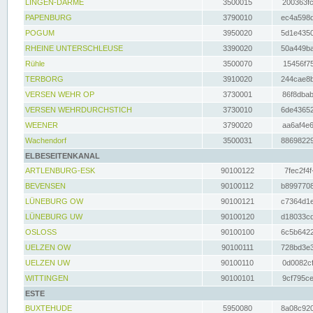
LINGEN-DARME
3500015
200363fc
PAPENBURG
3790010
ec4a598d
POGUM
3950020
5d1e4350
RHEINE UNTERSCHLEUSE
3390020
50a449ba
Rühle
3500070
15456f75
TERBORG
3910020
244cae8b
VERSEN WEHR OP
3730001
86f8dbab
VERSEN WEHRDURCHSTICH
3730010
6de43652
WEENER
3790020
aa6af4e6
Wachendorf
3500031
88698229
ELBESEITENKANAL
ARTLENBURG-ESK
90100122
7fec2f4f
BEVENSEN
90100112
b8997708
LÜNEBURG OW
90100121
c7364d1e
LÜNEBURG UW
90100120
d18033cd
OSLOSS
90100100
6c5b6422
UELZEN OW
90100111
728bd3e3
UELZEN UW
90100110
0d0082cf
WITTINGEN
90100101
9cf795ce
ESTE
BUXTEHUDE
5950080
8a08c920