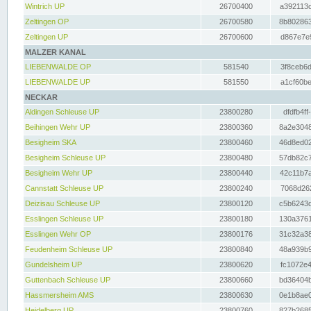
Wintrich UP
26700400
a392113c
Zeltingen OP
26700580
8b802863
Zeltingen UP
26700600
d867e7e9
MALZER KANAL
LIEBENWALDE OP
581540
3f8ceb6d
LIEBENWALDE UP
581550
a1cf60be
NECKAR
Aldingen Schleuse UP
23800280
dfdfb4ff
Beihingen Wehr UP
23800360
8a2e3048
Besigheim SKA
23800460
46d8ed02
Besigheim Schleuse UP
23800480
57db82c7
Besigheim Wehr UP
23800440
42c11b7a
Cannstatt Schleuse UP
23800240
7068d262
Deizisau Schleuse UP
23800120
c5b6243d
Esslingen Schleuse UP
23800180
130a3761
Esslingen Wehr OP
23800176
31c32a38
Feudenheim Schleuse UP
23800840
48a939b9
Gundelsheim UP
23800620
fc1072e4
Guttenbach Schleuse UP
23800660
bd36404b
Hassmersheim AMS
23800630
0e1b8ae0
Heidelberg UP
23800760
827b2685