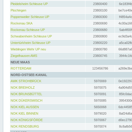
Pleidelsheim Schleuse UP
23800400
6e183f4b
Plochingen
23800100
be7ce40e
Poppenweiler Schleuse UP
23800300
f4854a4c
Rockenau SKA
23800690
4c00a166
Rockenau Schleuse UP
23800680
5ab4f00f
Schwabenheim Schleuse UP
23800800
ec9d3a4d
Untertürkheim Schleuse UP
23800220
a5ca02fb
Wieblingen Wehr UP neu
23800780
66d887a6
Ziegelhausen AMS
23800745
3944c1fd
NEUE MAAS
ROTTERDAM
123456786
a269e3be
NORD-OSTSEE-KANAL
AWK STROHBRÜCK
5970069
0e192297
NOK BREIHOLZ
5970075
4a904d59
NOK BRUNSBÜTTEL
5970091
85fc0dac
NOK DÜKERSWISCH
5970085
3954300d
NOK KIEL AUSSEN
5650068
6dc44585
NOK KIEL BINNEN
5979020
8af24d6a
NOK KÖNIGSFÖRDE
5970067
d0ec2790
NOK RENDSBURG
5970074
8c8afb56