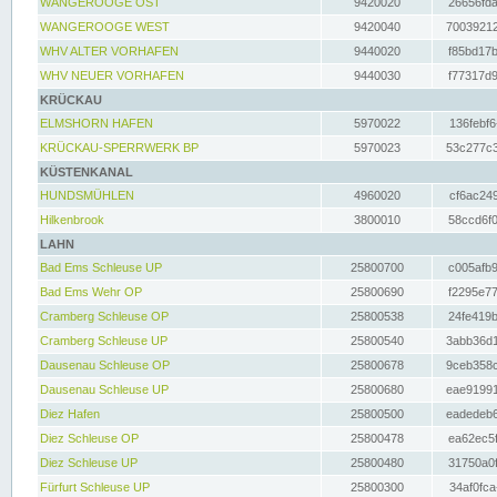
WANGEROOGE OST
9420020
26656fda
WANGEROOGE WEST
9420040
70039212
WHV ALTER VORHAFEN
9440020
f85bd17b
WHV NEUER VORHAFEN
9440030
f77317d9
KRÜCKAU
ELMSHORN HAFEN
5970022
136febf6
KRÜCKAU-SPERRWERK BP
5970023
53c277c3
KÜSTENKANAL
HUNDSMÜHLEN
4960020
cf6ac249
Hilkenbrook
3800010
58ccd6f0
LAHN
Bad Ems Schleuse UP
25800700
c005afb9
Bad Ems Wehr OP
25800690
f2295e77
Cramberg Schleuse OP
25800538
24fe419b
Cramberg Schleuse UP
25800540
3abb36d1
Dausenau Schleuse OP
25800678
9ceb358c
Dausenau Schleuse UP
25800680
eae91991
Diez Hafen
25800500
eadedeb6
Diez Schleuse OP
25800478
ea62ec5f
Diez Schleuse UP
25800480
31750a0f
Fürfurt Schleuse UP
25800300
34af0fca