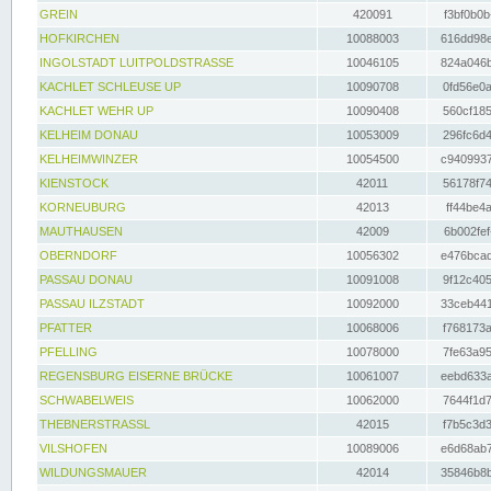
GREIN
420091
f3bf0b0b
HOFKIRCHEN
10088003
616dd98e
INGOLSTADT LUITPOLDSTRASSE
10046105
824a046b
KACHLET SCHLEUSE UP
10090708
0fd56e0a
KACHLET WEHR UP
10090408
560cf185
KELHEIM DONAU
10053009
296fc6d4
KELHEIMWINZER
10054500
c9409937
KIENSTOCK
42011
56178f74
KORNEUBURG
42013
ff44be4a
MAUTHAUSEN
42009
6b002fef
OBERNDORF
10056302
e476bcad
PASSAU DONAU
10091008
9f12c405
PASSAU ILZSTADT
10092000
33ceb441
PFATTER
10068006
f768173a
PFELLING
10078000
7fe63a95
REGENSBURG EISERNE BRÜCKE
10061007
eebd633a
SCHWABELWEIS
10062000
7644f1d7
THEBNERSTRASSL
42015
f7b5c3d3
VILSHOFEN
10089006
e6d68ab7
WILDUNGSMAUER
42014
35846b8b