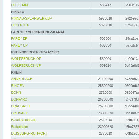
POTSDAM
580412
5e10e1e7
PINNAU
PINNAU-SPERRWERK BP
5970018
26259e8f
UETERSEN
5970016
575da86f
PAREYER VERBINDUNGSKANAL
PAREY EP
502300
25ca1bef
PAREY UP
587530
bafddcbf
RHEINSBERGER GEWÄSSER
WOLFSBRUCH OP
589000
4d00c13e
WOLFSBRUCH UP
589010
3d43a8d7
RHEIN
ANDERNACH
27100400
5735892a
BINGEN
25300200
0309cd61
BONN
2710080
593647aa
BOPPARD
25700500
2ff6379d
BRAUBACH
25700600
d6dc44d1
BREISACH
23300320
9da1ad2b
Basel-Rheinhalle
2310010
94f6eff1
Bodenheim
23900620
f6be7857
DUISBURG-RUHRORT
2770010
c0f51e35