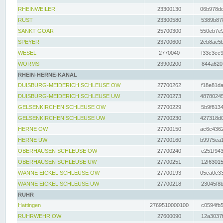
RHEINWEILER
23300130
06b978dd
RUST
23300580
5389b878
SANKT GOAR
25700300
550eb7e9
SPEYER
23700600
2cb8ae5b
WESEL
2770040
f33c3cc9
WORMS
23900200
844a620f
RHEIN-HERNE-KANAL
DUISBURG-MEIDERICH SCHLEUSE OW
27700262
f18e81da
DUISBURG-MEIDERICH SCHLEUSE UW
27700273
48780245
GELSENKIRCHEN SCHLEUSE OW
27700229
5b9f8134
GELSENKIRCHEN SCHLEUSE UW
27700230
427318d0
HERNE OW
27700150
ac6c4362
HERNE UW
27700160
b9975ea1
OBERHAUSEN SCHLEUSE OW
27700240
e251f943
OBERHAUSEN SCHLEUSE UW
27700251
12f63015
WANNE EICKEL SCHLEUSE OW
27700193
05ca0e33
WANNE EICKEL SCHLEUSE UW
27700218
23045f8b
RUHR
Hattingen
2769510000100
c0594fb5
RUHRWEHR OW
27600090
12a3037f