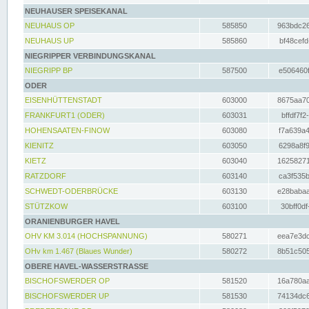
NEUHAUSER SPEISEKANAL
NEUHAUS OP
585850
963bdc26
NEUHAUS UP
585860
bf48cefd
NIEGRIPPER VERBINDUNGSKANAL
NIEGRIPP BP
587500
e506460f
ODER
EISENHÜTTENSTADT
603000
8675aa70
FRANKFURT1 (ODER)
603031
bffdf7f2
HOHENSAATEN-FINOW
603080
f7a639a4
KIENITZ
603050
6298a8f9
KIETZ
603040
16258271
RATZDORF
603140
ca3f535b
SCHWEDT-ODERBRÜCKE
603130
e28babaa
STÜTZKOW
603100
30bff0df
ORANIENBURGER HAVEL
OHV KM 3.014 (HOCHSPANNUNG)
580271
eea7e3dc
OHv km 1.467 (Blaues Wunder)
580272
8b51c505
OBERE HAVEL-WASSERSTRASSE
BISCHOFSWERDER OP
581520
16a780aa
BISCHOFSWERDER UP
581530
74134dc6