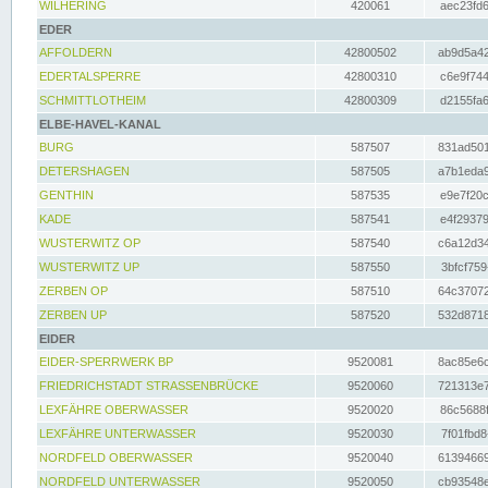
WILHERING
420061
aec23fd6
EDER
AFFOLDERN
42800502
ab9d5a42
EDERTALSPERRE
42800310
c6e9f744
SCHMITTLOTHEIM
42800309
d2155fa6
ELBE-HAVEL-KANAL
BURG
587507
831ad501
DETERSHAGEN
587505
a7b1eda9
GENTHIN
587535
e9e7f20c
KADE
587541
e4f29379
WUSTERWITZ OP
587540
c6a12d34
WUSTERWITZ UP
587550
3bfcf759
ZERBEN OP
587510
64c37072
ZERBEN UP
587520
532d8718
EIDER
EIDER-SPERRWERK BP
9520081
8ac85e6c
FRIEDRICHSTADT STRASSENBRÜCKE
9520060
721313e7
LEXFÄHRE OBERWASSER
9520020
86c5688f
LEXFÄHRE UNTERWASSER
9520030
7f01fbd8
NORDFELD OBERWASSER
9520040
61394669
NORDFELD UNTERWASSER
9520050
cb93548e