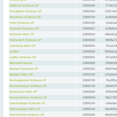
Heilbronn Schleuse UP
23800560
f77df170
Hessigheim Schleuse UP
23800420
23517de9
Hirschhorn Schleuse UP
23800700
acf505dd
Hofen Schleuse UP
23800260
cf2af1a4
Horkheim Schleuse UP
23800557
b76bf04c
Horkheim Wehr UP
23800520
d9b441a5
Kochendorf Schleuse UP
23800600
8f695e71
Ladenburg Wehr UP
23800820
70cee7df
Lauffen
23800500
8559d1a0
Lauffen Schleuse UP
23800501
2f7cb553
Mannheim Neckar
23800900
25582d3f
Marbach Schleuse UP
23800322
456974a8
Marbach Wehr UP
23800320
a73a9cb4
Neckargemünd Schleuse UP
23800740
7be3ff2e
Neckarsteinach Schleuse UP
23800720
d64d07f7
Neckarsulm Wehr UP
23800580
845944f8
Neckarzimmern Schleuse UP
23800640
f00c7183
Oberesslingen Schleuse UP
23800145
cbfae6bc
Oberesslingen Wehr UP
23800140
9de0843a
Obertürkheim Schleuse UP
23800200
80e002d8