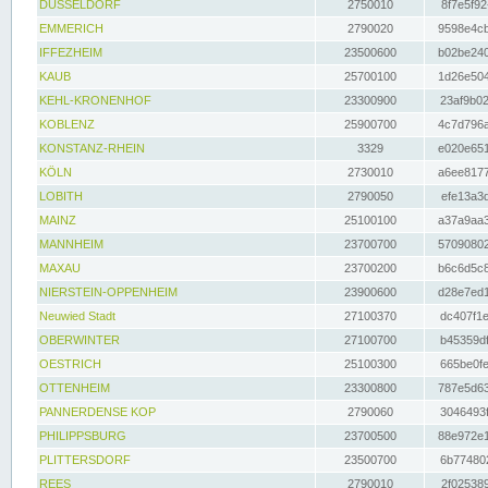
DÜSSELDORF
2750010
8f7e5f92
EMMERICH
2790020
9598e4cb
IFFEZHEIM
23500600
b02be240
KAUB
25700100
1d26e504
KEHL-KRONENHOF
23300900
23af9b02
KOBLENZ
25900700
4c7d796a
KONSTANZ-RHEIN
3329
e020e651
KÖLN
2730010
a6ee8177
LOBITH
2790050
efe13a3d
MAINZ
25100100
a37a9aa3
MANNHEIM
23700700
57090802
MAXAU
23700200
b6c6d5c8
NIERSTEIN-OPPENHEIM
23900600
d28e7ed1
Neuwied Stadt
27100370
dc407f1e
OBERWINTER
27100700
b45359df
OESTRICH
25100300
665be0fe
OTTENHEIM
23300800
787e5d63
PANNERDENSE KOP
2790060
3046493f
PHILIPPSBURG
23700500
88e972e1
PLITTERSDORF
23500700
6b774802
REES
2790010
2f025389