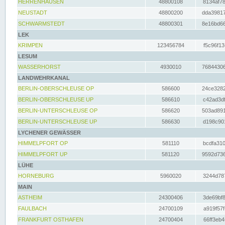
HERRENHAUSEN
48800108
8134af78
NEUSTADT
48800200
dda39817
SCHWARMSTEDT
48800301
8e16bd66
LEK
KRIMPEN
123456784
f5c96f13
LESUM
WASSERHORST
4930010
76844306
LANDWEHRKANAL
BERLIN-OBERSCHLEUSE OP
586600
24ce3282
BERLIN-OBERSCHLEUSE UP
586610
c42ad3df
BERLIN-UNTERSCHLEUSE OP
586620
503ad891
BERLIN-UNTERSCHLEUSE UP
586630
d198c901
LYCHENER GEWÄSSER
HIMMELPFORT OP
581110
bcdfa310
HIMMELPFORT UP
581120
9592d736
LÜHE
HORNEBURG
5960020
3244d787
MAIN
ASTHEIM
24300406
3de69bf8
FAULBACH
24700109
a919f57f
FRANKFURT OSTHAFEN
24700404
66ff3eb4