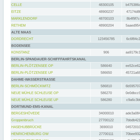
CELLE
48300105
b475386c
EITZE
48900237
47174d8f
MARKLENDORF
48700103
8b4f9f7c
RETHEM
48900204
5aaed954
ALTE MAAS
DORDRECHT
123456785
6c6f84c2
BODENSEE
KONSTANZ
906
aa9179c1
BERLIN-SPANDAUER-SCHIFFFAHRTSKANAL
BERLIN-PLÖTZENSEE OP
586640
ee52ce62
BERLIN-PLÖTZENSEE UP
586650
45721a68
DAHME-WASSERSTRASSE
BERLIN-SCHMÖCKWITZ
586810
6b595707
NEUE MÜHLE SCHLEUSE OP
586270
0e0dbcc9
NEUE MÜHLE SCHLEUSE UP
586280
c9a6c3bf
DORTMUND-EMS-KANAL
BERGESHÖVEDE
34000010
ade3a084
Groppenbruch
27700122
7bbdb421
HASEHUBBRÜCKE
3690010
04572010
HENRICHENBURG OW
27700111
70bee932