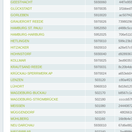
GEESTHACHT
5930060
44f7e955
GLÜCKSTADT
5970035
1f1bbed7
GORLEBEN
5910020
ac507f42
GRAUERORT REEDE
5970026
7398029b
HAMBURG ST. PAULI
5952050
d488c5cc
HAMBURG-HARBURG
5952025
706e5110
HETLINGEN
5970010
599c23b1
HITZACKER
5920010
a26e57c9
HOHNSTORF
5930040
d9289367
KOLLMAR
5970025
3ed90357
KRAUTSAND REEDE
5970031
8c20b4dc
KRÜCKAU-SPERRWERK AP
5970024
a653eb04
LENZEN
503120
c80a4f21
LÜHORT
5960010
8d18d129
MAGDEBURG-BUCKAU
502170
b8567c1e
MAGDEBURG-STROMBRÜCKE
502180
ccccb57f
MEISSEN
501080
24440872
MÜGGENDORF
503070
48f2661f
MÜHLBERG
501160
16b9b4e7
NEU DARCHAU
5930010
67d6e882
NIEGRIPP AP
502240
3adf88fd