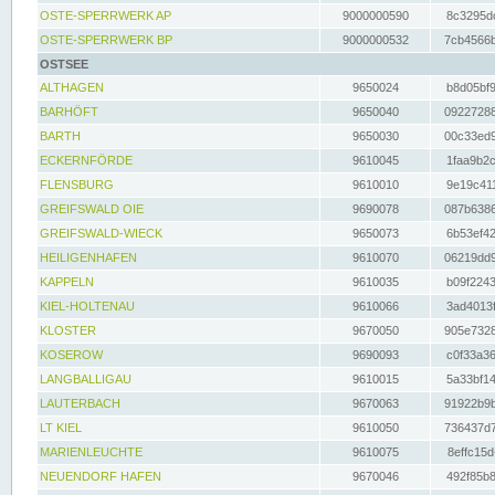
OSTE-SPERRWERK AP
9000000590
8c3295dc
OSTE-SPERRWERK BP
9000000532
7cb4566b
OSTSEE
ALTHAGEN
9650024
b8d05bf9
BARHÖFT
9650040
09227288
BARTH
9650030
00c33ed9
ECKERNFÖRDE
9610045
1faa9b2c
FLENSBURG
9610010
9e19c411
GREIFSWALD OIE
9690078
087b6386
GREIFSWALD-WIECK
9650073
6b53ef42
HEILIGENHAFEN
9610070
06219dd9
KAPPELN
9610035
b09f2243
KIEL-HOLTENAU
9610066
3ad4013f
KLOSTER
9670050
905e7328
KOSEROW
9690093
c0f33a36
LANGBALLIGAU
9610015
5a33bf14
LAUTERBACH
9670063
91922b9b
LT KIEL
9610050
736437d7
MARIENLEUCHTE
9610075
8effc15d
NEUENDORF HAFEN
9670046
492f85b8