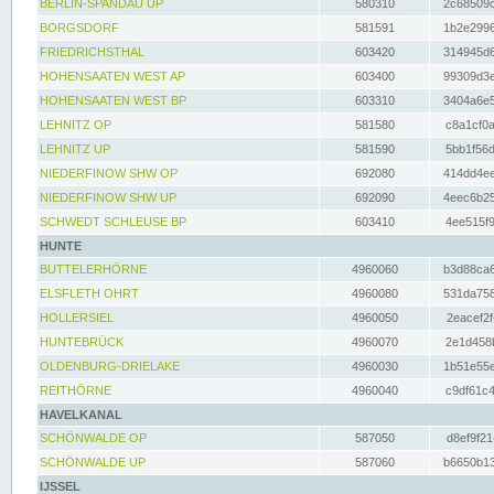
BERLIN-SPANDAU UP
580310
2c68509c
BORGSDORF
581591
1b2e2996
FRIEDRICHSTHAL
603420
314945d6
HOHENSAATEN WEST AP
603400
99309d3e
HOHENSAATEN WEST BP
603310
3404a6e5
LEHNITZ OP
581580
c8a1cf0a
LEHNITZ UP
581590
5bb1f56d
NIEDERFINOW SHW OP
692080
414dd4ee
NIEDERFINOW SHW UP
692090
4eec6b25
SCHWEDT SCHLEUSE BP
603410
4ee515f9
HUNTE
BUTTELERHÖRNE
4960060
b3d88ca6
ELSFLETH OHRT
4960080
531da758
HOLLERSIEL
4960050
2eacef2f
HUNTEBRÜCK
4960070
2e1d458b
OLDENBURG-DRIELAKE
4960030
1b51e55e
REITHÖRNE
4960040
c9df61c4
HAVELKANAL
SCHÖNWALDE OP
587050
d8ef9f21
SCHÖNWALDE UP
587060
b6650b13
IJSSEL