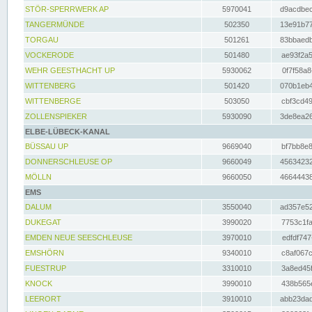
STÖR-SPERRWERK AP
5970041
d9acdbec
TANGERMÜNDE
502350
13e91b77
TORGAU
501261
83bbaedb
VOCKERODE
501480
ae93f2a5
WEHR GEESTHACHT UP
5930062
0f7f58a8
WITTENBERG
501420
070b1eb4
WITTENBERGE
503050
cbf3cd49
ZOLLENSPIEKER
5930090
3de8ea26
ELBE-LÜBECK-KANAL
BÜSSAU UP
9669040
bf7bb8e8
DONNERSCHLEUSE OP
9660049
45634232
MÖLLN
9660050
46644438
EMS
DALUM
3550040
ad357e52
DUKEGAT
3990020
7753c1fa
EMDEN NEUE SEESCHLEUSE
3970010
edfdf747
EMSHÖRN
9340010
c8af067c
FUESTRUP
3310010
3a8ed45f
KNOCK
3990010
438b565e
LEERORT
3910010
abb23dad