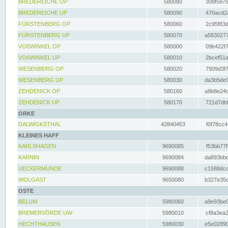
BREDEREICHE OP
580080
308f5979
BREDEREICHE UP
580090
470acd2a
FÜRSTENBERG OP
580060
2c95f83d
FÜRSTENBERG UP
580070
a5830277
VOßWINKEL OP
580000
09b422f7
VOßWINKEL UP
580010
2bcef51a
WESENBERG OP
580020
7909d3f7
WESENBERG UP
580030
da3b5de9
ZEHDENICK OP
580160
a9b8e24c
ZEHDENICK UP
580170
721d7dbf
ORKE
DALWIGKSTHAL
42840453
f0f78cc4
KLEINES HAFF
KARLSHAGEN
9690085
f53bb77f
KARNIN
9690084
da893bbd
UECKERMÜNDE
9690088
c1588dcc
WOLGAST
9650080
b327e35c
OSTE
BELUM
5980060
a9e93be0
BREMERVÖRDE UW
5980010
cf8a3ea2
HECHTHAUSEN
5980030
e5e02890