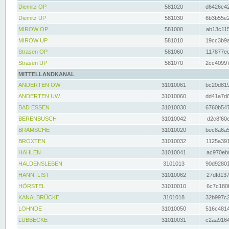
Diemitz OP
581020
d6426c42
Diemitz UP
581030
6b3b55e2
MIROW OP
581000
ab13c115
MIROW UP
581010
19cc3b9a
Strasen OP
581060
117877ec
Strasen UP
581070
2cc40997
MITTELLANDKANAL
ANDERTEN OW
31010061
bc20d819
ANDERTEN UW
31010060
dd41a7d6
BAD ESSEN
31010030
6760b547
BERENBUSCH
31010042
d2c8f60e
BRAMSCHE
31010020
bec8a6a5
BROXTEN
31010032
1125a391
HAHLEN
31010041
ac970eb0
HALDENSLEBEN
3101013
90d92801
HANN. LIST
31010062
27dfd137
HÖRSTEL
31010010
6c7c180f
KANALBRÜCKE
3101018
32b997c2
LOHNDE
31010050
516c4814
LÜBBECKE
31010031
c2aa9164