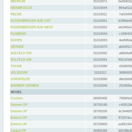
MEHRUM
31010071
be05603a
NIENBRÜGGE
31010044
864a8111
RECKE
31010011
7af19499
RODENBERGER AUE-OST
31010051
6288de60
RODENBERGER AUE-WEST
31010052
eb24b5a3
RUSBEND
31010043
c1f06401
RÜHEN
31010093
4ed5f6da
SEHNDE
31010070
ab0d9117
SÜLFELD OW
31010092
a8604e8f
SÜLFELD UW
31010091
892183d6
THUNE
31010080
42b865fb
VELSDORF
3101012
36f80081
VORSFELDE
31010090
dbb2bb9f
WARBER GRABEN
31010040
2f1080ba
MOSEL
Cochem
26900400
768df4e9
Detzem OP
26700180
c40912fd
Detzem UP
26700200
dc344605
Enkirch OP
26700880
87207dcd
Enkirch UP
26700900
ee861944
Fankel OP
26900280
68198b48