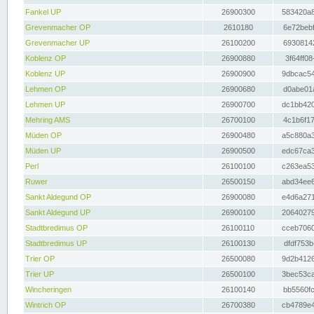
Fankel UP
26900300
583420a8
Grevenmacher OP
2610180
6e72bebf
Grevenmacher UP
26100200
69308142
Koblenz OP
26900880
3f64ff08
Koblenz UP
26900900
9dbcac54
Lehmen OP
26900680
d0abe01a
Lehmen UP
26900700
dc1bb420
Mehring AMS
26700100
4c1b6f17
Müden OP
26900480
a5c880a3
Müden UP
26900500
edc67ca3
Perl
26100100
c263ea53
Ruwer
26500150
abd34ee6
Sankt Aldegund OP
26900080
e4d6a271
Sankt Aldegund UP
26900100
20640279
Stadtbredimus OP
26100110
cceb7060
Stadtbredimus UP
26100130
dfdf753b
Trier OP
26500080
9d2b4126
Trier UP
26500100
3bec53ca
Wincheringen
26100140
bb5560fc
Wintrich OP
26700380
cb4789e4