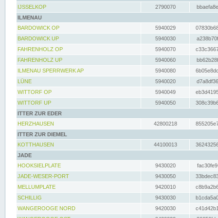
IJSSELKOP
2790070
bbaefa8e
ILMENAU
BARDOWICK OP
5940029
07830b68
BARDOWICK UP
5940030
a238b70f
FAHRENHOLZ OP
5940070
c33c3667
FAHRENHOLZ UP
5940060
bb62b28f
ILMENAU SPERRWERK AP
5940080
6b05e8dc
LÜNE
5940020
d7a8df36
WITTORF OP
5940049
eb3d4195
WITTORF UP
5940050
308c39b6
ITTER ZUR EDER
HERZHAUSEN
42800218
855205e7
ITTER ZUR DIEMEL
KOTTHAUSEN
44100013
36243256
JADE
HOOKSIELPLATE
9430020
fac30fe9
JADE-WESER-PORT
9430050
33bdec83
MELLUMPLATE
9420010
c8b9a2b6
SCHILLIG
9430030
b1cda5a0
WANGEROOGE NORD
9420030
c41d42b1