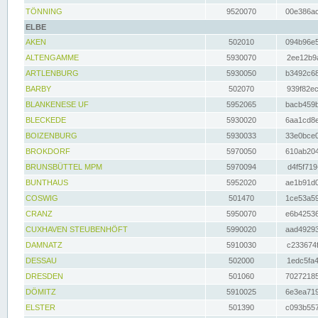
TÖNNING
9520070
00e386ac
ELBE
AKEN
502010
094b96e5
ALTENGAMME
5930070
2ee12b9a
ARTLENBURG
5930050
b3492c68
BARBY
502070
939f82ec
BLANKENESE UF
5952065
bacb459b
BLECKEDE
5930020
6aa1cd8e
BOIZENBURG
5930033
33e0bce0
BROKDORF
5970050
610ab204
BRUNSBÜTTEL MPM
5970094
d4f5f719
BUNTHAUS
5952020
ae1b91d0
COSWIG
501470
1ce53a59
CRANZ
5950070
e6b42536
CUXHAVEN STEUBENHÖFT
5990020
aad49293
DAMNATZ
5910030
c233674f
DESSAU
502000
1edc5fa4
DRESDEN
501060
70272185
DÖMITZ
5910025
6e3ea719
ELSTER
501390
c093b557