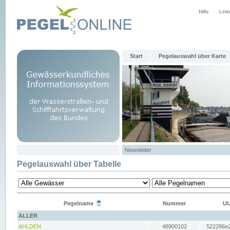
Hilfe
Link
Start
Pegelauswahl über Karte
Newsletter
Pegelauswahl über Tabelle
Pegelname
Nummer
UU
ALLER
AHLDEN
48900102
522286e2