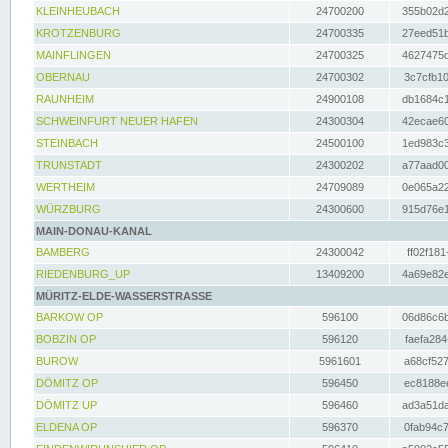
KLEINHEUBACH
24700200
355b02d2
KROTZENBURG
24700335
27eed51b
MAINFLINGEN
24700325
4627475d
OBERNAU
24700302
3c7cfb10
RAUNHEIM
24900108
db1684c1
SCHWEINFURT NEUER HAFEN
24300304
42ecae60
STEINBACH
24500100
1ed983c3
TRUNSTADT
24300202
a77aad00
WERTHEIM
24709089
0e065a22
WÜRZBURG
24300600
915d76e1
MAIN-DONAU-KANAL
BAMBERG
24300042
ff02f181
RIEDENBURG_UP
13409200
4a69e82e
MÜRITZ-ELDE-WASSERSTRASSE
BARKOW OP
596100
06d86c6b
BOBZIN OP
596120
faefa284
BUROW
5961601
a68cf527
DÖMITZ OP
596450
ec8188ee
DÖMITZ UP
596460
ad3a51da
ELDENA OP
596370
0fab94c7