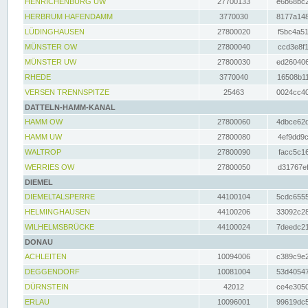
HENRICHENBURG UW
27700133
e6b68bc2
HERBRUM HAFENDAMM
3770030
8177a148
LÜDINGHAUSEN
27800020
f5bc4a51
MÜNSTER OW
27800040
ccd3e8f1
MÜNSTER UW
27800030
ed260406
RHEDE
3770040
16508b11
VERSEN TRENNSPITZE
25463
0024cc40
DATTELN-HAMM-KANAL
HAMM OW
27800060
4dbce62d
HAMM UW
27800080
4ef9dd9c
WALTROP
27800090
facc5c16
WERRIES OW
27800050
d31767ef
DIEMEL
DIEMELTALSPERRE
44100104
5cdc6555
HELMINGHAUSEN
44100206
33092c28
WILHELMSBRÜCKE
44100024
7deedc21
DONAU
ACHLEITEN
10094006
c389c9e2
DEGGENDORF
10081004
53d40547
DÜRNSTEIN
42012
ce4e3050
ERLAU
10096001
99619dc5