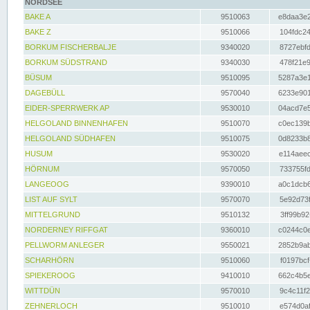
NORDSEE
BAKE A
9510063
e8daa3e2
BAKE Z
9510066
104fdc24
BORKUM FISCHERBALJE
9340020
8727ebfd
BORKUM SÜDSTRAND
9340030
478f21e9
BÜSUM
9510095
5287a3e1
DAGEBÜLL
9570040
6233e901
EIDER-SPERRWERK AP
9530010
04acd7e5
HELGOLAND BINNENHAFEN
9510070
c0ec139b
HELGOLAND SÜDHAFEN
9510075
0d8233b8
HUSUM
9530020
e114aeec
HÖRNUM
9570050
733755fd
LANGEOOG
9390010
a0c1dcb6
LIST AUF SYLT
9570070
5e92d73f
MITTELGRUND
9510132
3ff99b92
NORDERNEY RIFFGAT
9360010
c0244c0e
PELLWORM ANLEGER
9550021
2852b9ab
SCHARHÖRN
9510060
f0197bcf
SPIEKEROOG
9410010
662c4b5e
WITTDÜN
9570010
9c4c11f2
ZEHNERLOCH
9510010
e574d0af