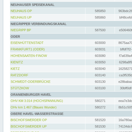
NEUHAUSER SPEISEKANAL
NEUHAUS OP
585850
963bdc26
NEUHAUS UP
585860
bf48cefd
NIEGRIPPER VERBINDUNGSKANAL
NIEGRIPP BP
587500
e506460f
ODER
EISENHÜTTENSTADT
603000
8675aa70
FRANKFURT1 (ODER)
603031
bffdf7f2
HOHENSAATEN-FINOW
603080
f7a639a4
KIENITZ
603050
6298a8f9
KIETZ
603040
16258271
RATZDORF
603140
ca3f535b
SCHWEDT-ODERBRÜCKE
603130
e28babaa
STÜTZKOW
603100
30bff0df
ORANIENBURGER HAVEL
OHV KM 3.014 (HOCHSPANNUNG)
580271
eea7e3dc
OHv km 1.467 (Blaues Wunder)
580272
8b51c505
OBERE HAVEL-WASSERSTRASSE
BISCHOFSWERDER OP
581520
16a780aa
BISCHOFSWERDER UP
581530
74134dc6