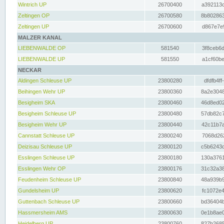
Wintrich UP
26700400
a392113c
Zeltingen OP
26700580
8b802863
Zeltingen UP
26700600
d867e7e9
MALZER KANAL
LIEBENWALDE OP
581540
3f8ceb6d
LIEBENWALDE UP
581550
a1cf60be
NECKAR
Aldingen Schleuse UP
23800280
dfdfb4ff
Beihingen Wehr UP
23800360
8a2e3048
Besigheim SKA
23800460
46d8ed02
Besigheim Schleuse UP
23800480
57db82c7
Besigheim Wehr UP
23800440
42c11b7a
Cannstatt Schleuse UP
23800240
7068d262
Deizisau Schleuse UP
23800120
c5b6243d
Esslingen Schleuse UP
23800180
130a3761
Esslingen Wehr OP
23800176
31c32a38
Feudenheim Schleuse UP
23800840
48a939b9
Gundelsheim UP
23800620
fc1072e4
Guttenbach Schleuse UP
23800660
bd36404b
Hassmersheim AMS
23800630
0e1b8ae0
Heidelberg UP
23800760
827b2685