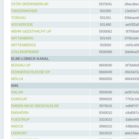
STÖR-SPERRWERK AP
5970041
d9acdbec
TANGERMÜNDE
502350
13e91b77
TORGAU
501261
83bbaedb
VOCKERODE
501480
ae93f2a5
WEHR GEESTHACHT UP
5930062
0f7f58a8
WITTENBERG
501420
070b1eb4
WITTENBERGE
503050
cbf3cd49
ZOLLENSPIEKER
5930090
3de8ea26
ELBE-LÜBECK-KANAL
BÜSSAU UP
9669040
bf7bb8e8
DONNERSCHLEUSE OP
9660049
45634232
MÖLLN
9660050
46644438
EMS
DALUM
3550040
ad357e52
DUKEGAT
3990020
7753c1fa
EMDEN NEUE SEESCHLEUSE
3970010
edfdf747
EMSHÖRN
9340010
c8af067c
FUESTRUP
3310010
3a8ed45f
KNOCK
3990010
438b565e
LEERORT
3910010
abb23dad