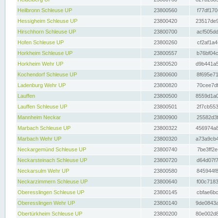
Heilbronn Schleuse UP
23800560
f77df170
Hessigheim Schleuse UP
23800420
23517de9
Hirschhorn Schleuse UP
23800700
acf505dd
Hofen Schleuse UP
23800260
cf2af1a4
Horkheim Schleuse UP
23800557
b76bf04c
Horkheim Wehr UP
23800520
d9b441a5
Kochendorf Schleuse UP
23800600
8f695e71
Ladenburg Wehr UP
23800820
70cee7df
Lauffen
23800500
8559d1a0
Lauffen Schleuse UP
23800501
2f7cb553
Mannheim Neckar
23800900
25582d3f
Marbach Schleuse UP
23800322
456974a8
Marbach Wehr UP
23800320
a73a9cb4
Neckargemünd Schleuse UP
23800740
7be3ff2e
Neckarsteinach Schleuse UP
23800720
d64d07f7
Neckarsulm Wehr UP
23800580
845944f8
Neckarzimmern Schleuse UP
23800640
f00c7183
Oberesslingen Schleuse UP
23800145
cbfae6bc
Oberesslingen Wehr UP
23800140
9de0843a
Obertürkheim Schleuse UP
23800200
80e002d8