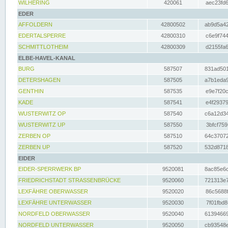
WILHERING
420061
aec23fd6
EDER
AFFOLDERN
42800502
ab9d5a42
EDERTALSPERRE
42800310
c6e9f744
SCHMITTLOTHEIM
42800309
d2155fa6
ELBE-HAVEL-KANAL
BURG
587507
831ad501
DETERSHAGEN
587505
a7b1eda9
GENTHIN
587535
e9e7f20c
KADE
587541
e4f29379
WUSTERWITZ OP
587540
c6a12d34
WUSTERWITZ UP
587550
3bfcf759
ZERBEN OP
587510
64c37072
ZERBEN UP
587520
532d8718
EIDER
EIDER-SPERRWERK BP
9520081
8ac85e6c
FRIEDRICHSTADT STRASSENBRÜCKE
9520060
721313e7
LEXFÄHRE OBERWASSER
9520020
86c5688f
LEXFÄHRE UNTERWASSER
9520030
7f01fbd8
NORDFELD OBERWASSER
9520040
61394669
NORDFELD UNTERWASSER
9520050
cb93548e