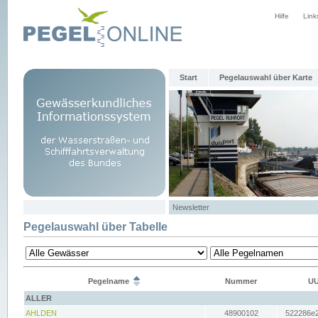
Hilfe
Link
Start
Pegelauswahl über Karte
Newsletter
Pegelauswahl über Tabelle
Pegelname
Nummer
UU
ALLER
AHLDEN
48900102
522286e2