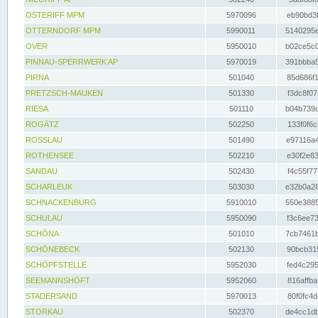
OSTERIFF MPM
5970096
eb90bd3f
OTTERNDORF MPM
5990011
5140295e
OVER
5950010
b02ce5c0
PINNAU-SPERRWERK AP
5970019
391bbba5
PIRNA
501040
85d686f1
PRETZSCH-MAUKEN
501330
f3dc8f07
RIESA
501110
b04b739d
ROGÄTZ
502250
133f0f6c
ROSSLAU
501490
e97116a4
ROTHENSEE
502210
e30f2e83
SANDAU
502430
f4c55f77
SCHARLEUK
503030
e32b0a28
SCHNACKENBURG
5910010
550e3885
SCHULAU
5950090
f3c6ee73
SCHÖNA
501010
7cb7461b
SCHÖNEBECK
502130
90bcb315
SCHÖPFSTELLE
5952030
fed4c295
SEEMANNSHÖFT
5952060
816affba
STADERSAND
5970013
80f0fc4d
STORKAU
502370
de4cc1db