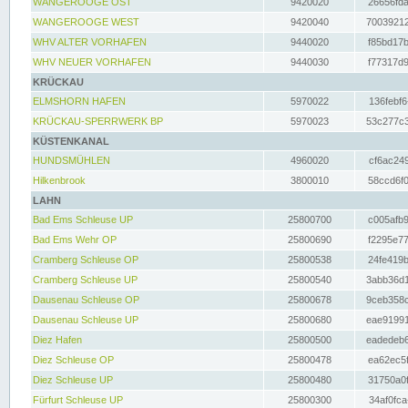
WANGEROOGE OST
9420020
26656fda
WANGEROOGE WEST
9420040
70039212
WHV ALTER VORHAFEN
9440020
f85bd17b
WHV NEUER VORHAFEN
9440030
f77317d9
KRÜCKAU
ELMSHORN HAFEN
5970022
136febf6
KRÜCKAU-SPERRWERK BP
5970023
53c277c3
KÜSTENKANAL
HUNDSMÜHLEN
4960020
cf6ac249
Hilkenbrook
3800010
58ccd6f0
LAHN
Bad Ems Schleuse UP
25800700
c005afb9
Bad Ems Wehr OP
25800690
f2295e77
Cramberg Schleuse OP
25800538
24fe419b
Cramberg Schleuse UP
25800540
3abb36d1
Dausenau Schleuse OP
25800678
9ceb358c
Dausenau Schleuse UP
25800680
eae91991
Diez Hafen
25800500
eadedeb6
Diez Schleuse OP
25800478
ea62ec5f
Diez Schleuse UP
25800480
31750a0f
Fürfurt Schleuse UP
25800300
34af0fca