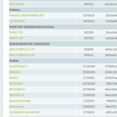
POTSDAM
580412
5e10e1e7
PINNAU
PINNAU-SPERRWERK BP
5970018
26259e8f
UETERSEN
5970016
575da86f
PAREYER VERBINDUNGSKANAL
PAREY EP
502300
25ca1bef
PAREY UP
587530
bafddcbf
RHEINSBERGER GEWÄSSER
WOLFSBRUCH OP
589000
4d00c13e
WOLFSBRUCH UP
589010
3d43a8d7
RHEIN
ANDERNACH
27100400
5735892a
BINGEN
25300200
0309cd61
BONN
2710080
593647aa
BOPPARD
25700500
2ff6379d
BRAUBACH
25700600
d6dc44d1
BREISACH
23300320
9da1ad2b
Basel-Rheinhalle
2310010
94f6eff1
Bodenheim
23900620
f6be7857
DUISBURG-RUHRORT
2770010
c0f51e35