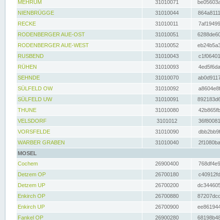
MEHRUM
31010071
be05603a
NIENBRÜGGE
31010044
864a8111
RECKE
31010011
7af19499
RODENBERGER AUE-OST
31010051
6288de60
RODENBERGER AUE-WEST
31010052
eb24b5a3
RUSBEND
31010043
c1f06401
RÜHEN
31010093
4ed5f6da
SEHNDE
31010070
ab0d9117
SÜLFELD OW
31010092
a8604e8f
SÜLFELD UW
31010091
892183d6
THUNE
31010080
42b865fb
VELSDORF
3101012
36f80081
VORSFELDE
31010090
dbb2bb9f
WARBER GRABEN
31010040
2f1080ba
MOSEL
Cochem
26900400
768df4e9
Detzem OP
26700180
c40912fd
Detzem UP
26700200
dc344605
Enkirch OP
26700880
87207dcd
Enkirch UP
26700900
ee861944
Fankel OP
26900280
68198b48