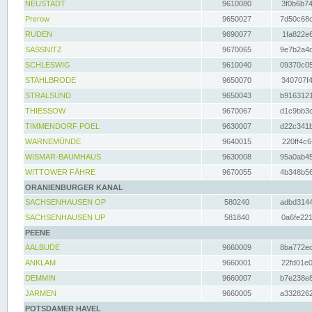
NEUSTADT
9610080
3f0b6b74
Prerow
9650027
7d50c68c
RUDEN
9690077
1fa822e6
SASSNITZ
9670065
9e7b2a4d
SCHLESWIG
9610040
09370c05
STAHLBRODE
9650070
340707f4
STRALSUND
9650043
b9163121
THIESSOW
9670067
d1c9bb3c
TIMMENDORF POEL
9630007
d22c341b
WARNEMÜNDE
9640015
220ff4c6
WISMAR-BAUMHAUS
9630008
95a0ab45
WITTOWER FÄHRE
9670055
4b348b56
ORANIENBURGER KANAL
SACHSENHAUSEN OP
580240
adbd3144
SACHSENHAUSEN UP
581840
0a6fe221
PEENE
AALBUDE
9660009
8ba772ed
ANKLAM
9660001
22fd01e0
DEMMIN
9660007
b7e238e8
JARMEN
9660005
a3328262
POTSDAMER HAVEL