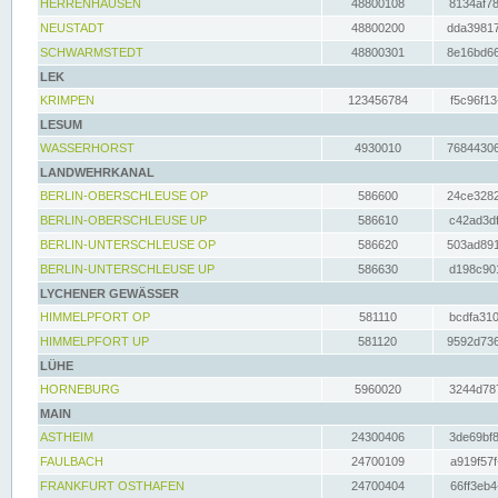
HERRENHAUSEN
48800108
8134af78
NEUSTADT
48800200
dda39817
SCHWARMSTEDT
48800301
8e16bd66
LEK
KRIMPEN
123456784
f5c96f13
LESUM
WASSERHORST
4930010
76844306
LANDWEHRKANAL
BERLIN-OBERSCHLEUSE OP
586600
24ce3282
BERLIN-OBERSCHLEUSE UP
586610
c42ad3df
BERLIN-UNTERSCHLEUSE OP
586620
503ad891
BERLIN-UNTERSCHLEUSE UP
586630
d198c901
LYCHENER GEWÄSSER
HIMMELPFORT OP
581110
bcdfa310
HIMMELPFORT UP
581120
9592d736
LÜHE
HORNEBURG
5960020
3244d787
MAIN
ASTHEIM
24300406
3de69bf8
FAULBACH
24700109
a919f57f
FRANKFURT OSTHAFEN
24700404
66ff3eb4