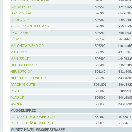
FINDENWIRUNSHIER OP
596410
a5902c55
GARWITZ UP
596230
12499527
GRABOW OP
596330
db4a69b2
GÜRITZ OP
596350
956ce5ff
KLEIN LAASCH WEHR OP
596300
25530a3e
LEWITZ OP
596250
7bbd90ad
LÜBZ OP
596140
d75442cf
MALCHOW WEHR OP
596200
bccaacb3
MALLISS OP
596390
497c29ee
MALLISS UP
596400
a64918a6
NEU KALLISS OP
596430
30739ff3
NEUBURG OP
596160
541c508a
NEUSTADT GLEWE OP
596280
c4381eb3
PARCHIM GÜTE
5961801
3dec3921
PLAU OP
596080
3ffddb2c
PLAU UP
596090
506e6b03
WAREN
596030
bd317edd
MÜGGELSPREE
GROSSE TRÄNKE WEHR OP
582660
81630fdd
GROSSE TRÄNKE WEHR UP
582670
cfad4ee5
MÜRITZ-HAVEL-WASSERSTRASSE