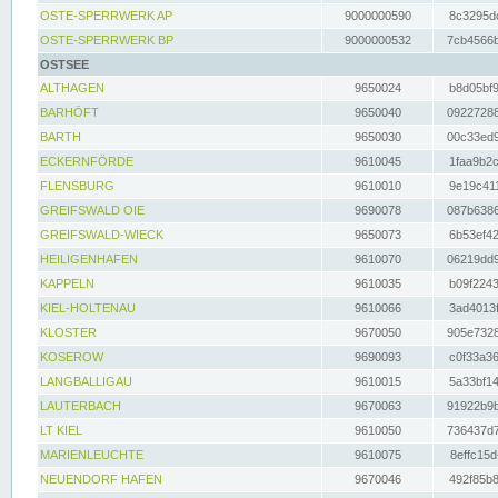
OSTE-SPERRWERK AP
9000000590
8c3295dc
OSTE-SPERRWERK BP
9000000532
7cb4566b
OSTSEE
ALTHAGEN
9650024
b8d05bf9
BARHÖFT
9650040
09227288
BARTH
9650030
00c33ed9
ECKERNFÖRDE
9610045
1faa9b2c
FLENSBURG
9610010
9e19c411
GREIFSWALD OIE
9690078
087b6386
GREIFSWALD-WIECK
9650073
6b53ef42
HEILIGENHAFEN
9610070
06219dd9
KAPPELN
9610035
b09f2243
KIEL-HOLTENAU
9610066
3ad4013f
KLOSTER
9670050
905e7328
KOSEROW
9690093
c0f33a36
LANGBALLIGAU
9610015
5a33bf14
LAUTERBACH
9670063
91922b9b
LT KIEL
9610050
736437d7
MARIENLEUCHTE
9610075
8effc15d
NEUENDORF HAFEN
9670046
492f85b8