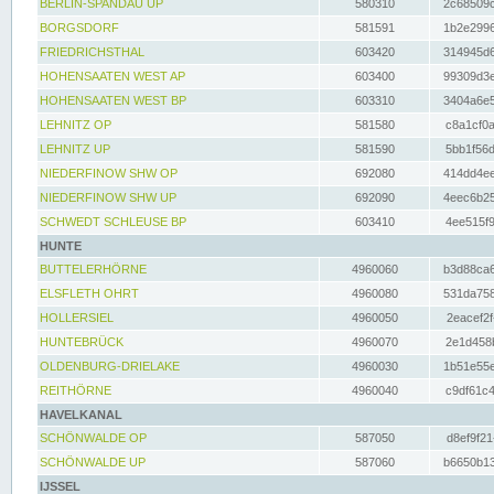
BERLIN-SPANDAU UP
580310
2c68509c
BORGSDORF
581591
1b2e2996
FRIEDRICHSTHAL
603420
314945d6
HOHENSAATEN WEST AP
603400
99309d3e
HOHENSAATEN WEST BP
603310
3404a6e5
LEHNITZ OP
581580
c8a1cf0a
LEHNITZ UP
581590
5bb1f56d
NIEDERFINOW SHW OP
692080
414dd4ee
NIEDERFINOW SHW UP
692090
4eec6b25
SCHWEDT SCHLEUSE BP
603410
4ee515f9
HUNTE
BUTTELERHÖRNE
4960060
b3d88ca6
ELSFLETH OHRT
4960080
531da758
HOLLERSIEL
4960050
2eacef2f
HUNTEBRÜCK
4960070
2e1d458b
OLDENBURG-DRIELAKE
4960030
1b51e55e
REITHÖRNE
4960040
c9df61c4
HAVELKANAL
SCHÖNWALDE OP
587050
d8ef9f21
SCHÖNWALDE UP
587060
b6650b13
IJSSEL