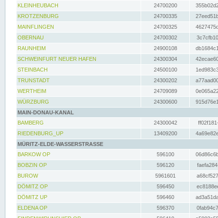
KLEINHEUBACH
24700200
355b02d2
KROTZENBURG
24700335
27eed51b
MAINFLINGEN
24700325
4627475d
OBERNAU
24700302
3c7cfb10
RAUNHEIM
24900108
db1684c1
SCHWEINFURT NEUER HAFEN
24300304
42ecae60
STEINBACH
24500100
1ed983c3
TRUNSTADT
24300202
a77aad00
WERTHEIM
24709089
0e065a22
WÜRZBURG
24300600
915d76e1
MAIN-DONAU-KANAL
BAMBERG
24300042
ff02f181
RIEDENBURG_UP
13409200
4a69e82e
MÜRITZ-ELDE-WASSERSTRASSE
BARKOW OP
596100
06d86c6b
BOBZIN OP
596120
faefa284
BUROW
5961601
a68cf527
DÖMITZ OP
596450
ec8188ee
DÖMITZ UP
596460
ad3a51da
ELDENA OP
596370
0fab94c7