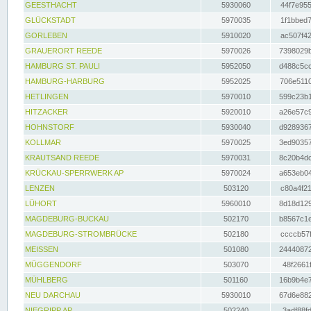
GEESTHACHT
5930060
44f7e955
GLÜCKSTADT
5970035
1f1bbed7
GORLEBEN
5910020
ac507f42
GRAUERORT REEDE
5970026
7398029b
HAMBURG ST. PAULI
5952050
d488c5cc
HAMBURG-HARBURG
5952025
706e5110
HETLINGEN
5970010
599c23b1
HITZACKER
5920010
a26e57c9
HOHNSTORF
5930040
d9289367
KOLLMAR
5970025
3ed90357
KRAUTSAND REEDE
5970031
8c20b4dc
KRÜCKAU-SPERRWERK AP
5970024
a653eb04
LENZEN
503120
c80a4f21
LÜHORT
5960010
8d18d129
MAGDEBURG-BUCKAU
502170
b8567c1e
MAGDEBURG-STROMBRÜCKE
502180
ccccb57f
MEISSEN
501080
24440872
MÜGGENDORF
503070
48f2661f
MÜHLBERG
501160
16b9b4e7
NEU DARCHAU
5930010
67d6e882
NIEGRIPP AP
502240
3adf88fd