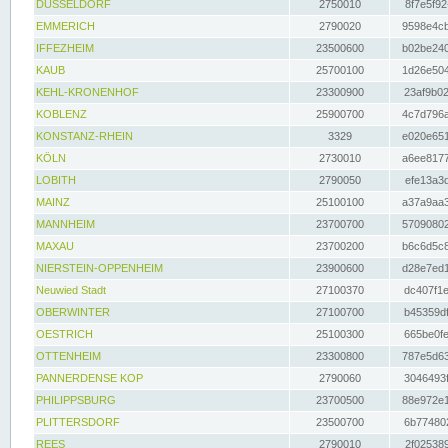
DÜSSELDORF
2750010
8f7e5f92
EMMERICH
2790020
9598e4cb
IFFEZHEIM
23500600
b02be240
KAUB
25700100
1d26e504
KEHL-KRONENHOF
23300900
23af9b02
KOBLENZ
25900700
4c7d796a
KONSTANZ-RHEIN
3329
e020e651
KÖLN
2730010
a6ee8177
LOBITH
2790050
efe13a3d
MAINZ
25100100
a37a9aa3
MANNHEIM
23700700
57090802
MAXAU
23700200
b6c6d5c8
NIERSTEIN-OPPENHEIM
23900600
d28e7ed1
Neuwied Stadt
27100370
dc407f1e
OBERWINTER
27100700
b45359df
OESTRICH
25100300
665be0fe
OTTENHEIM
23300800
787e5d63
PANNERDENSE KOP
2790060
3046493f
PHILIPPSBURG
23700500
88e972e1
PLITTERSDORF
23500700
6b774802
REES
2790010
2f025389