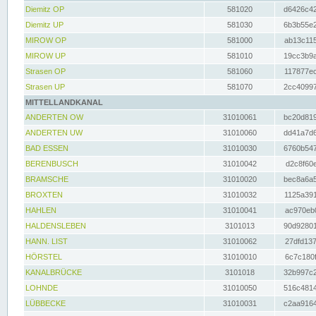
Diemitz OP
581020
d6426c42
Diemitz UP
581030
6b3b55e2
MIROW OP
581000
ab13c115
MIROW UP
581010
19cc3b9a
Strasen OP
581060
117877ec
Strasen UP
581070
2cc40997
MITTELLANDKANAL
ANDERTEN OW
31010061
bc20d819
ANDERTEN UW
31010060
dd41a7d6
BAD ESSEN
31010030
6760b547
BERENBUSCH
31010042
d2c8f60e
BRAMSCHE
31010020
bec8a6a5
BROXTEN
31010032
1125a391
HAHLEN
31010041
ac970eb0
HALDENSLEBEN
3101013
90d92801
HANN. LIST
31010062
27dfd137
HÖRSTEL
31010010
6c7c180f
KANALBRÜCKE
3101018
32b997c2
LOHNDE
31010050
516c4814
LÜBBECKE
31010031
c2aa9164