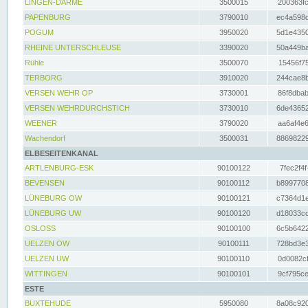
LINGEN-DARME
3500015
200363fc
PAPENBURG
3790010
ec4a598d
POGUM
3950020
5d1e4350
RHEINE UNTERSCHLEUSE
3390020
50a449ba
Rühle
3500070
15456f75
TERBORG
3910020
244cae8b
VERSEN WEHR OP
3730001
86f8dbab
VERSEN WEHRDURCHSTICH
3730010
6de43652
WEENER
3790020
aa6af4e6
Wachendorf
3500031
88698229
ELBESEITENKANAL
ARTLENBURG-ESK
90100122
7fec2f4f
BEVENSEN
90100112
b8997708
LÜNEBURG OW
90100121
c7364d1e
LÜNEBURG UW
90100120
d18033cd
OSLOSS
90100100
6c5b6422
UELZEN OW
90100111
728bd3e3
UELZEN UW
90100110
0d0082cf
WITTINGEN
90100101
9cf795ce
ESTE
BUXTEHUDE
5950080
8a08c920