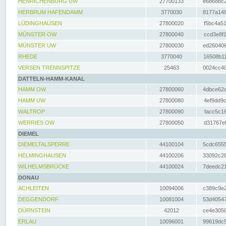
HENRICHENBURG UW
27700133
e6b68bc2
HERBRUM HAFENDAMM
3770030
8177a148
LÜDINGHAUSEN
27800020
f5bc4a51
MÜNSTER OW
27800040
ccd3e8f1
MÜNSTER UW
27800030
ed260406
RHEDE
3770040
16508b11
VERSEN TRENNSPITZE
25463
0024cc40
DATTELN-HAMM-KANAL
HAMM OW
27800060
4dbce62d
HAMM UW
27800080
4ef9dd9c
WALTROP
27800090
facc5c16
WERRIES OW
27800050
d31767ef
DIEMEL
DIEMELTALSPERRE
44100104
5cdc6555
HELMINGHAUSEN
44100206
33092c28
WILHELMSBRÜCKE
44100024
7deedc21
DONAU
ACHLEITEN
10094006
c389c9e2
DEGGENDORF
10081004
53d40547
DÜRNSTEIN
42012
ce4e3050
ERLAU
10096001
99619dc5