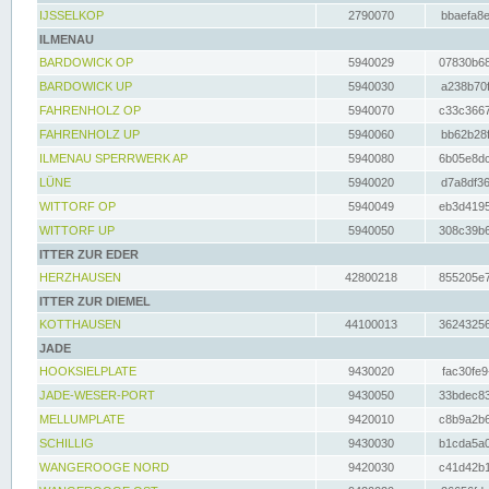
IJSSELKOP
2790070
bbaefa8e
ILMENAU
BARDOWICK OP
5940029
07830b68
BARDOWICK UP
5940030
a238b70f
FAHRENHOLZ OP
5940070
c33c3667
FAHRENHOLZ UP
5940060
bb62b28f
ILMENAU SPERRWERK AP
5940080
6b05e8dc
LÜNE
5940020
d7a8df36
WITTORF OP
5940049
eb3d4195
WITTORF UP
5940050
308c39b6
ITTER ZUR EDER
HERZHAUSEN
42800218
855205e7
ITTER ZUR DIEMEL
KOTTHAUSEN
44100013
36243256
JADE
HOOKSIELPLATE
9430020
fac30fe9
JADE-WESER-PORT
9430050
33bdec83
MELLUMPLATE
9420010
c8b9a2b6
SCHILLIG
9430030
b1cda5a0
WANGEROOGE NORD
9420030
c41d42b1