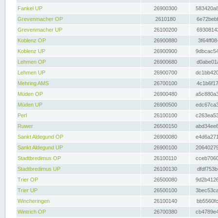
Fankel UP
26900300
583420a8
Grevenmacher OP
2610180
6e72bebf
Grevenmacher UP
26100200
69308142
Koblenz OP
26900880
3f64ff08
Koblenz UP
26900900
9dbcac54
Lehmen OP
26900680
d0abe01a
Lehmen UP
26900700
dc1bb420
Mehring AMS
26700100
4c1b6f17
Müden OP
26900480
a5c880a3
Müden UP
26900500
edc67ca3
Perl
26100100
c263ea53
Ruwer
26500150
abd34ee6
Sankt Aldegund OP
26900080
e4d6a271
Sankt Aldegund UP
26900100
20640279
Stadtbredimus OP
26100110
cceb7060
Stadtbredimus UP
26100130
dfdf753b
Trier OP
26500080
9d2b4126
Trier UP
26500100
3bec53ca
Wincheringen
26100140
bb5560fc
Wintrich OP
26700380
cb4789e4