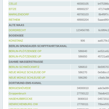
CELLE
48300105
b475386c
EITZE
48900237
47174d8f
MARKLENDORF
48700103
8b4f9f7c
RETHEM
48900204
5aaed954
ALTE MAAS
DORDRECHT
123456785
6c6f84c2
BODENSEE
KONSTANZ
906
aa9179c1
BERLIN-SPANDAUER-SCHIFFFAHRTSKANAL
BERLIN-PLÖTZENSEE OP
586640
ee52ce62
BERLIN-PLÖTZENSEE UP
586650
45721a68
DAHME-WASSERSTRASSE
BERLIN-SCHMÖCKWITZ
586810
6b595707
NEUE MÜHLE SCHLEUSE OP
586270
0e0dbcc9
NEUE MÜHLE SCHLEUSE UP
586280
c9a6c3bf
DORTMUND-EMS-KANAL
BERGESHÖVEDE
34000010
ade3a084
Groppenbruch
27700122
7bbdb421
HASEHUBBRÜCKE
3690010
04572010
HENRICHENBURG OW
27700111
70bee932