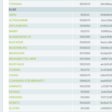
TÖNNING
9520070
00e386ac
ELBE
AKEN
502010
094b96e5
ALTENGAMME
5930070
2ee12b9a
ARTLENBURG
5930050
b3492c68
BARBY
502070
939f82ec
BLANKENESE UF
5952065
bacb459b
BLECKEDE
5930020
6aa1cd8e
BOIZENBURG
5930033
33e0bce0
BROKDORF
5970050
610ab204
BRUNSBÜTTEL MPM
5970094
d4f5f719
BUNTHAUS
5952020
ae1b91d0
COSWIG
501470
1ce53a59
CRANZ
5950070
e6b42536
CUXHAVEN STEUBENHÖFT
5990020
aad49293
DAMNATZ
5910030
c233674f
DESSAU
502000
1edc5fa4
DRESDEN
501060
70272185
DÖMITZ
5910025
6e3ea719
ELSTER
501390
c093b557