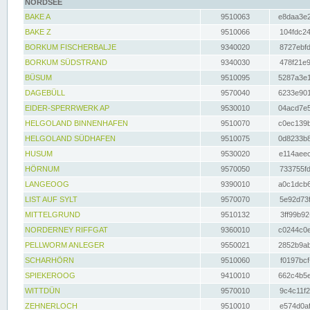
NORDSEE
BAKE A
9510063
e8daa3e2
BAKE Z
9510066
104fdc24
BORKUM FISCHERBALJE
9340020
8727ebfd
BORKUM SÜDSTRAND
9340030
478f21e9
BÜSUM
9510095
5287a3e1
DAGEBÜLL
9570040
6233e901
EIDER-SPERRWERK AP
9530010
04acd7e5
HELGOLAND BINNENHAFEN
9510070
c0ec139b
HELGOLAND SÜDHAFEN
9510075
0d8233b8
HUSUM
9530020
e114aeec
HÖRNUM
9570050
733755fd
LANGEOOG
9390010
a0c1dcb6
LIST AUF SYLT
9570070
5e92d73f
MITTELGRUND
9510132
3ff99b92
NORDERNEY RIFFGAT
9360010
c0244c0e
PELLWORM ANLEGER
9550021
2852b9ab
SCHARHÖRN
9510060
f0197bcf
SPIEKEROOG
9410010
662c4b5e
WITTDÜN
9570010
9c4c11f2
ZEHNERLOCH
9510010
e574d0af