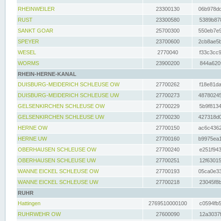
RHEINWEILER
23300130
06b978dd
RUST
23300580
5389b878
SANKT GOAR
25700300
550eb7e9
SPEYER
23700600
2cb8ae5b
WESEL
2770040
f33c3cc9
WORMS
23900200
844a620f
RHEIN-HERNE-KANAL
DUISBURG-MEIDERICH SCHLEUSE OW
27700262
f18e81da
DUISBURG-MEIDERICH SCHLEUSE UW
27700273
48780245
GELSENKIRCHEN SCHLEUSE OW
27700229
5b9f8134
GELSENKIRCHEN SCHLEUSE UW
27700230
427318d0
HERNE OW
27700150
ac6c4362
HERNE UW
27700160
b9975ea1
OBERHAUSEN SCHLEUSE OW
27700240
e251f943
OBERHAUSEN SCHLEUSE UW
27700251
12f63015
WANNE EICKEL SCHLEUSE OW
27700193
05ca0e33
WANNE EICKEL SCHLEUSE UW
27700218
23045f8b
RUHR
Hattingen
2769510000100
c0594fb5
RUHRWEHR OW
27600090
12a3037f