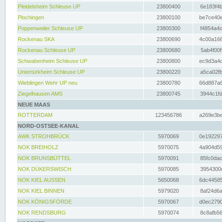
Pleidelsheim Schleuse UP
23800400
6e183f4b
Plochingen
23800100
be7ce40e
Poppenweiler Schleuse UP
23800300
f4854a4c
Rockenau SKA
23800690
4c00a166
Rockenau Schleuse UP
23800680
5ab4f00f
Schwabenheim Schleuse UP
23800800
ec9d3a4d
Untertürkheim Schleuse UP
23800220
a5ca02fb
Wieblingen Wehr UP neu
23800780
66d887a6
Ziegelhausen AMS
23800745
3944c1fd
NEUE MAAS
ROTTERDAM
123456786
a269e3be
NORD-OSTSEE-KANAL
AWK STROHBRÜCK
5970069
0e192297
NOK BREIHOLZ
5970075
4a904d59
NOK BRUNSBÜTTEL
5970091
85fc0dac
NOK DÜKERSWISCH
5970085
3954300d
NOK KIEL AUSSEN
5650068
6dc44585
NOK KIEL BINNEN
5979020
8af24d6a
NOK KÖNIGSFÖRDE
5970067
d0ec2790
NOK RENDSBURG
5970074
8c8afb56