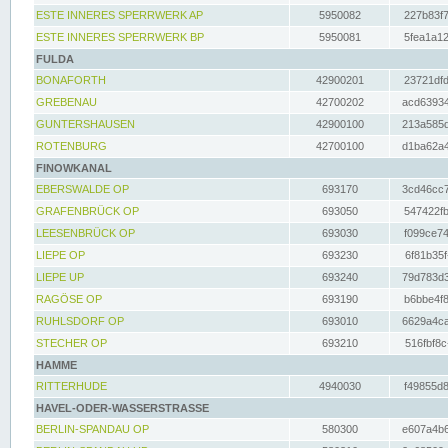
ESTE INNERES SPERRWERK AP
5950082
227b83f7
ESTE INNERES SPERRWERK BP
5950081
5fea1a12
FULDA
BONAFORTH
42900201
23721dfd
GREBENAU
42700202
acd63934
GUNTERSHAUSEN
42900100
213a585d
ROTENBURG
42700100
d1ba62a4
FINOWKANAL
EBERSWALDE OP
693170
3cd46cc7
GRAFENBRÜCK OP
693050
547422fb
LEESENBRÜCK OP
693030
f099ce74
LIEPE OP
693230
6f81b35f
LIEPE UP
693240
79d783d3
RAGÖSE OP
693190
b6bbe4f8
RUHLSDORF OP
693010
6629a4ca
STECHER OP
693210
516fbf8c
HAMME
RITTERHUDE
4940030
f49855d8
HAVEL-ODER-WASSERSTRASSE
BERLIN-SPANDAU OP
580300
e607a4b6