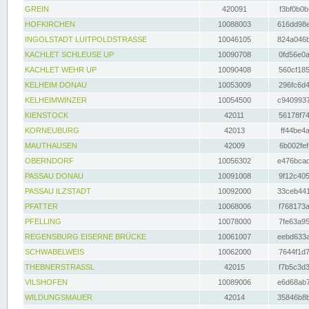
GREIN
420091
f3bf0b0b
HOFKIRCHEN
10088003
616dd98e
INGOLSTADT LUITPOLDSTRASSE
10046105
824a046b
KACHLET SCHLEUSE UP
10090708
0fd56e0a
KACHLET WEHR UP
10090408
560cf185
KELHEIM DONAU
10053009
296fc6d4
KELHEIMWINZER
10054500
c9409937
KIENSTOCK
42011
56178f74
KORNEUBURG
42013
ff44be4a
MAUTHAUSEN
42009
6b002fef
OBERNDORF
10056302
e476bcad
PASSAU DONAU
10091008
9f12c405
PASSAU ILZSTADT
10092000
33ceb441
PFATTER
10068006
f768173a
PFELLING
10078000
7fe63a95
REGENSBURG EISERNE BRÜCKE
10061007
eebd633a
SCHWABELWEIS
10062000
7644f1d7
THEBNERSTRASSL
42015
f7b5c3d3
VILSHOFEN
10089006
e6d68ab7
WILDUNGSMAUER
42014
35846b8b