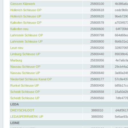
Giessen Klärwerk
25800100
4b386a6a
Hollerich Schleuse OP
25800618
cedc9b0c
Hollerich Schleuse UP
25800620
9beb7290
Kalkofen Schleuse OP
25800578
a7034573
Kalkofen neu
25800600
64f735fd
Lahnstein Schleuse OP
25800798
664d68ea
Lahnstein Schleuse UP
25800800
6b6b31e2
Leun neu
25800200
32807065
Limburg Schleuse UP
25800440
89038b42
Marburg
25830056
4e7a6cfa
Nassau Schleuse OP
25800638
29cb44a2
Nassau Schleuse UP
25800640
3a90a346
Niederbiel Schleuse Kanal OP
25800177
57c8e437
Runkel Schleuse UP
25800400
b85b17cc
Scheidt Schleuse OP
25800558
15a50d2b
Scheidt Schleuse UP
25800560
7dfe4776
LEDA
DREYSCHLOOT
3880010
d4df3617
LEDASPERRWERK UP
3880050
5e6ae93a
LEINE