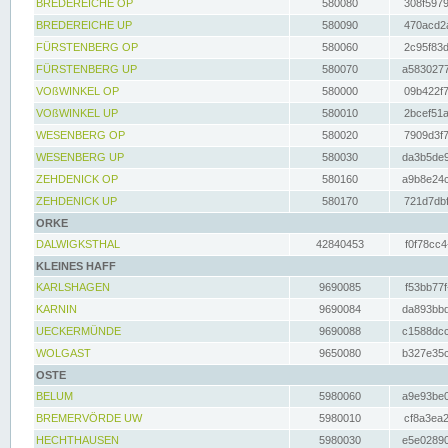
BREDEREICHE OP
580080
308f5979
BREDEREICHE UP
580090
470acd2a
FÜRSTENBERG OP
580060
2c95f83d
FÜRSTENBERG UP
580070
a5830277
VOßWINKEL OP
580000
09b422f7
VOßWINKEL UP
580010
2bcef51a
WESENBERG OP
580020
7909d3f7
WESENBERG UP
580030
da3b5de9
ZEHDENICK OP
580160
a9b8e24c
ZEHDENICK UP
580170
721d7dbf
ORKE
DALWIGKSTHAL
42840453
f0f78cc4
KLEINES HAFF
KARLSHAGEN
9690085
f53bb77f
KARNIN
9690084
da893bbd
UECKERMÜNDE
9690088
c1588dcc
WOLGAST
9650080
b327e35c
OSTE
BELUM
5980060
a9e93be0
BREMERVÖRDE UW
5980010
cf8a3ea2
HECHTHAUSEN
5980030
e5e02890