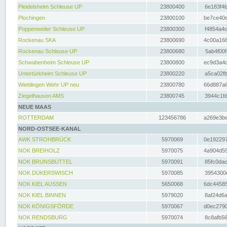
Pleidelsheim Schleuse UP
23800400
6e183f4b
Plochingen
23800100
be7ce40e
Poppenweiler Schleuse UP
23800300
f4854a4c
Rockenau SKA
23800690
4c00a166
Rockenau Schleuse UP
23800680
5ab4f00f
Schwabenheim Schleuse UP
23800800
ec9d3a4d
Untertürkheim Schleuse UP
23800220
a5ca02fb
Wieblingen Wehr UP neu
23800780
66d887a6
Ziegelhausen AMS
23800745
3944c1fd
NEUE MAAS
ROTTERDAM
123456786
a269e3be
NORD-OSTSEE-KANAL
AWK STROHBRÜCK
5970069
0e192297
NOK BREIHOLZ
5970075
4a904d59
NOK BRUNSBÜTTEL
5970091
85fc0dac
NOK DÜKERSWISCH
5970085
3954300d
NOK KIEL AUSSEN
5650068
6dc44585
NOK KIEL BINNEN
5979020
8af24d6a
NOK KÖNIGSFÖRDE
5970067
d0ec2790
NOK RENDSBURG
5970074
8c8afb56