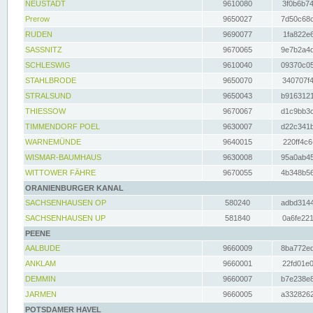
NEUSTADT
9610080
3f0b6b74
Prerow
9650027
7d50c68c
RUDEN
9690077
1fa822e6
SASSNITZ
9670065
9e7b2a4d
SCHLESWIG
9610040
09370c05
STAHLBRODE
9650070
340707f4
STRALSUND
9650043
b9163121
THIESSOW
9670067
d1c9bb3c
TIMMENDORF POEL
9630007
d22c341b
WARNEMÜNDE
9640015
220ff4c6
WISMAR-BAUMHAUS
9630008
95a0ab45
WITTOWER FÄHRE
9670055
4b348b56
ORANIENBURGER KANAL
SACHSENHAUSEN OP
580240
adbd3144
SACHSENHAUSEN UP
581840
0a6fe221
PEENE
AALBUDE
9660009
8ba772ed
ANKLAM
9660001
22fd01e0
DEMMIN
9660007
b7e238e8
JARMEN
9660005
a3328262
POTSDAMER HAVEL