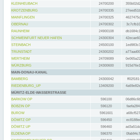
KLEINHEUBACH
24700200
355b02d2
KROTZENBURG
24700335
27eed51b
MAINFLINGEN
24700325
4627475d
OBERNAU
24700302
3c7cfb10
RAUNHEIM
24900108
db1684c1
SCHWEINFURT NEUER HAFEN
24300304
42ecae60
STEINBACH
24500100
1ed983c3
TRUNSTADT
24300202
a77aad00
WERTHEIM
24709089
0e065a22
WÜRZBURG
24300600
915d76e1
MAIN-DONAU-KANAL
BAMBERG
24300042
ff02f181
RIEDENBURG_UP
13409200
4a69e82e
MÜRITZ-ELDE-WASSERSTRASSE
BARKOW OP
596100
06d86c6b
BOBZIN OP
596120
faefa284
BUROW
5961601
a68cf527
DÖMITZ OP
596450
ec8188ee
DÖMITZ UP
596460
ad3a51da
ELDENA OP
596370
0fab94c7