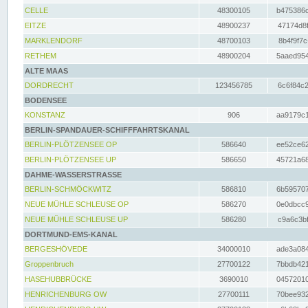
CELLE
48300105
b475386c
EITZE
48900237
47174d8f
MARKLENDORF
48700103
8b4f9f7c
RETHEM
48900204
5aaed954
ALTE MAAS
DORDRECHT
123456785
6c6f84c2
BODENSEE
KONSTANZ
906
aa9179c1
BERLIN-SPANDAUER-SCHIFFFAHRTSKANAL
BERLIN-PLÖTZENSEE OP
586640
ee52ce62
BERLIN-PLÖTZENSEE UP
586650
45721a68
DAHME-WASSERSTRASSE
BERLIN-SCHMÖCKWITZ
586810
6b595707
NEUE MÜHLE SCHLEUSE OP
586270
0e0dbcc9
NEUE MÜHLE SCHLEUSE UP
586280
c9a6c3bf
DORTMUND-EMS-KANAL
BERGESHÖVEDE
34000010
ade3a084
Groppenbruch
27700122
7bbdb421
HASEHUBBRÜCKE
3690010
04572010
HENRICHENBURG OW
27700111
70bee932