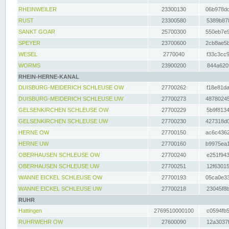
RHEINWEILER
23300130
06b978dd
RUST
23300580
5389b878
SANKT GOAR
25700300
550eb7e9
SPEYER
23700600
2cb8ae5b
WESEL
2770040
f33c3cc9
WORMS
23900200
844a620f
RHEIN-HERNE-KANAL
DUISBURG-MEIDERICH SCHLEUSE OW
27700262
f18e81da
DUISBURG-MEIDERICH SCHLEUSE UW
27700273
48780245
GELSENKIRCHEN SCHLEUSE OW
27700229
5b9f8134
GELSENKIRCHEN SCHLEUSE UW
27700230
427318d0
HERNE OW
27700150
ac6c4362
HERNE UW
27700160
b9975ea1
OBERHAUSEN SCHLEUSE OW
27700240
e251f943
OBERHAUSEN SCHLEUSE UW
27700251
12f63015
WANNE EICKEL SCHLEUSE OW
27700193
05ca0e33
WANNE EICKEL SCHLEUSE UW
27700218
23045f8b
RUHR
Hattingen
2769510000100
c0594fb5
RUHRWEHR OW
27600090
12a3037f