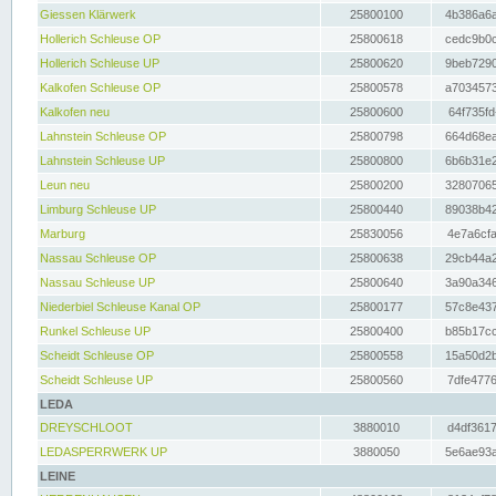
Giessen Klärwerk
25800100
4b386a6a
Hollerich Schleuse OP
25800618
cedc9b0c
Hollerich Schleuse UP
25800620
9beb7290
Kalkofen Schleuse OP
25800578
a7034573
Kalkofen neu
25800600
64f735fd
Lahnstein Schleuse OP
25800798
664d68ea
Lahnstein Schleuse UP
25800800
6b6b31e2
Leun neu
25800200
32807065
Limburg Schleuse UP
25800440
89038b42
Marburg
25830056
4e7a6cfa
Nassau Schleuse OP
25800638
29cb44a2
Nassau Schleuse UP
25800640
3a90a346
Niederbiel Schleuse Kanal OP
25800177
57c8e437
Runkel Schleuse UP
25800400
b85b17cc
Scheidt Schleuse OP
25800558
15a50d2b
Scheidt Schleuse UP
25800560
7dfe4776
LEDA
DREYSCHLOOT
3880010
d4df3617
LEDASPERRWERK UP
3880050
5e6ae93a
LEINE