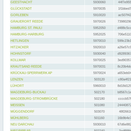
GEESTHACHT
5930060
44f7e955
GLÜCKSTADT
5970035
1f1bbed7
GORLEBEN
5910020
ac507f42
GRAUERORT REEDE
5970026
7398029b
HAMBURG ST. PAULI
5952050
d488c5cc
HAMBURG-HARBURG
5952025
706e5110
HETLINGEN
5970010
599c23b1
HITZACKER
5920010
a26e57c9
HOHNSTORF
5930040
d9289367
KOLLMAR
5970025
3ed90357
KRAUTSAND REEDE
5970031
8c20b4dc
KRÜCKAU-SPERRWERK AP
5970024
a653eb04
LENZEN
503120
c80a4f21
LÜHORT
5960010
8d18d129
MAGDEBURG-BUCKAU
502170
b8567c1e
MAGDEBURG-STROMBRÜCKE
502180
ccccb57f
MEISSEN
501080
24440872
MÜGGENDORF
503070
48f2661f
MÜHLBERG
501160
16b9b4e7
NEU DARCHAU
5930010
67d6e882
NIEGRIPP AP
502240
3adf88fd