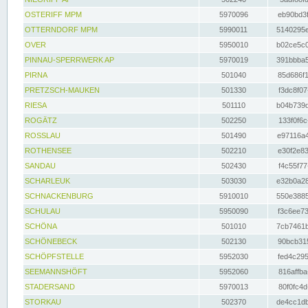
OSTERIFF MPM
5970096
eb90bd3f
OTTERNDORF MPM
5990011
5140295e
OVER
5950010
b02ce5c0
PINNAU-SPERRWERK AP
5970019
391bbba5
PIRNA
501040
85d686f1
PRETZSCH-MAUKEN
501330
f3dc8f07
RIESA
501110
b04b739d
ROGÄTZ
502250
133f0f6c
ROSSLAU
501490
e97116a4
ROTHENSEE
502210
e30f2e83
SANDAU
502430
f4c55f77
SCHARLEUK
503030
e32b0a28
SCHNACKENBURG
5910010
550e3885
SCHULAU
5950090
f3c6ee73
SCHÖNA
501010
7cb7461b
SCHÖNEBECK
502130
90bcb315
SCHÖPFSTELLE
5952030
fed4c295
SEEMANNSHÖFT
5952060
816affba
STADERSAND
5970013
80f0fc4d
STORKAU
502370
de4cc1db