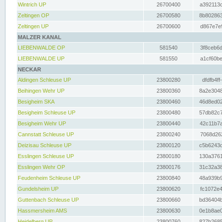
Wintrich UP
26700400
a392113c
Zeltingen OP
26700580
8b802863
Zeltingen UP
26700600
d867e7e9
MALZER KANAL
LIEBENWALDE OP
581540
3f8ceb6d
LIEBENWALDE UP
581550
a1cf60be
NECKAR
Aldingen Schleuse UP
23800280
dfdfb4ff
Beihingen Wehr UP
23800360
8a2e3048
Besigheim SKA
23800460
46d8ed02
Besigheim Schleuse UP
23800480
57db82c7
Besigheim Wehr UP
23800440
42c11b7a
Cannstatt Schleuse UP
23800240
7068d262
Deizisau Schleuse UP
23800120
c5b6243d
Esslingen Schleuse UP
23800180
130a3761
Esslingen Wehr OP
23800176
31c32a38
Feudenheim Schleuse UP
23800840
48a939b9
Gundelsheim UP
23800620
fc1072e4
Guttenbach Schleuse UP
23800660
bd36404b
Hassmersheim AMS
23800630
0e1b8ae0
Heidelberg UP
23800760
827b2685