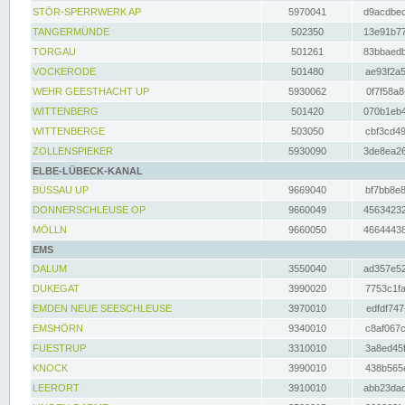
STÖR-SPERRWERK AP
5970041
d9acdbec
TANGERMÜNDE
502350
13e91b77
TORGAU
501261
83bbaedb
VOCKERODE
501480
ae93f2a5
WEHR GEESTHACHT UP
5930062
0f7f58a8
WITTENBERG
501420
070b1eb4
WITTENBERGE
503050
cbf3cd49
ZOLLENSPIEKER
5930090
3de8ea26
ELBE-LÜBECK-KANAL
BÜSSAU UP
9669040
bf7bb8e8
DONNERSCHLEUSE OP
9660049
45634232
MÖLLN
9660050
46644438
EMS
DALUM
3550040
ad357e52
DUKEGAT
3990020
7753c1fa
EMDEN NEUE SEESCHLEUSE
3970010
edfdf747
EMSHÖRN
9340010
c8af067c
FUESTRUP
3310010
3a8ed45f
KNOCK
3990010
438b565e
LEERORT
3910010
abb23dad