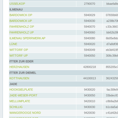
IJSSELKOP
2790070
bbaefa8e
ILMENAU
BARDOWICK OP
5940029
07830b68
BARDOWICK UP
5940030
a238b70f
FAHRENHOLZ OP
5940070
c33c3667
FAHRENHOLZ UP
5940060
bb62b28f
ILMENAU SPERRWERK AP
5940080
6b05e8dc
LÜNE
5940020
d7a8df36
WITTORF OP
5940049
eb3d4195
WITTORF UP
5940050
308c39b6
ITTER ZUR EDER
HERZHAUSEN
42800218
855205e7
ITTER ZUR DIEMEL
KOTTHAUSEN
44100013
36243256
JADE
HOOKSIELPLATE
9430020
fac30fe9
JADE-WESER-PORT
9430050
33bdec83
MELLUMPLATE
9420010
c8b9a2b6
SCHILLIG
9430030
b1cda5a0
WANGEROOGE NORD
9420030
c41d42b1