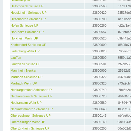
Heilbronn Schleuse UP
23800560
f77df170
Hessigheim Schleuse UP
23800420
23517de9
Hirschhorn Schleuse UP
23800700
acf505dd
Hofen Schleuse UP
23800260
cf2af1a4
Horkheim Schleuse UP
23800557
b76bf04c
Horkheim Wehr UP
23800520
d9b441a5
Kochendorf Schleuse UP
23800600
8f695e71
Ladenburg Wehr UP
23800820
70cee7df
Lauffen
23800500
8559d1a0
Lauffen Schleuse UP
23800501
2f7cb553
Mannheim Neckar
23800900
25582d3f
Marbach Schleuse UP
23800322
456974a8
Marbach Wehr UP
23800320
a73a9cb4
Neckargemünd Schleuse UP
23800740
7be3ff2e
Neckarsteinach Schleuse UP
23800720
d64d07f7
Neckarsulm Wehr UP
23800580
845944f8
Neckarzimmern Schleuse UP
23800640
f00c7183
Oberesslingen Schleuse UP
23800145
cbfae6bc
Oberesslingen Wehr UP
23800140
9de0843a
Obertürkheim Schleuse UP
23800200
80e002d8