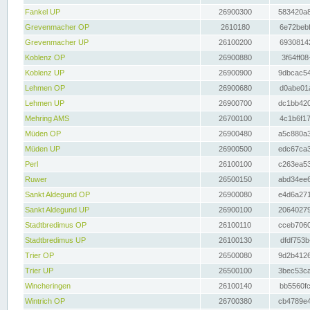
Fankel UP
26900300
583420a8
Grevenmacher OP
2610180
6e72bebf
Grevenmacher UP
26100200
69308142
Koblenz OP
26900880
3f64ff08
Koblenz UP
26900900
9dbcac54
Lehmen OP
26900680
d0abe01a
Lehmen UP
26900700
dc1bb420
Mehring AMS
26700100
4c1b6f17
Müden OP
26900480
a5c880a3
Müden UP
26900500
edc67ca3
Perl
26100100
c263ea53
Ruwer
26500150
abd34ee6
Sankt Aldegund OP
26900080
e4d6a271
Sankt Aldegund UP
26900100
20640279
Stadtbredimus OP
26100110
cceb7060
Stadtbredimus UP
26100130
dfdf753b
Trier OP
26500080
9d2b4126
Trier UP
26500100
3bec53ca
Wincheringen
26100140
bb5560fc
Wintrich OP
26700380
cb4789e4