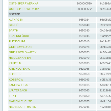
OSTE-SPERRWERK AP
9000000590
8c3295dc
OSTE-SPERRWERK BP
9000000532
7cb4566b
OSTSEE
ALTHAGEN
9650024
b8d05bf9
BARHÖFT
9650040
09227288
BARTH
9650030
00c33ed9
ECKERNFÖRDE
9610045
1faa9b2c
FLENSBURG
9610010
9e19c411
GREIFSWALD OIE
9690078
087b6386
GREIFSWALD-WIECK
9650073
6b53ef42
HEILIGENHAFEN
9610070
06219dd9
KAPPELN
9610035
b09f2243
KIEL-HOLTENAU
9610066
3ad4013f
KLOSTER
9670050
905e7328
KOSEROW
9690093
c0f33a36
LANGBALLIGAU
9610015
5a33bf14
LAUTERBACH
9670063
91922b9b
LT KIEL
9610050
736437d7
MARIENLEUCHTE
9610075
8effc15d
NEUENDORF HAFEN
9670046
492f85b8