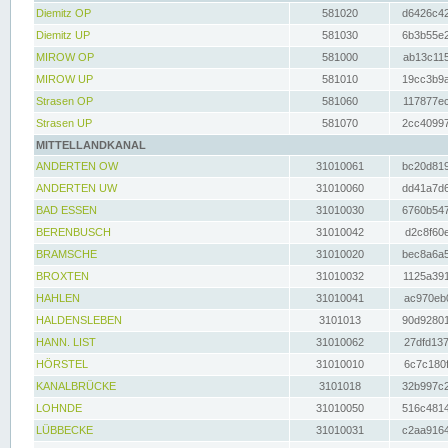
Diemitz OP
581020
d6426c42
Diemitz UP
581030
6b3b55e2
MIROW OP
581000
ab13c115
MIROW UP
581010
19cc3b9a
Strasen OP
581060
117877ec
Strasen UP
581070
2cc40997
MITTELLANDKANAL
ANDERTEN OW
31010061
bc20d819
ANDERTEN UW
31010060
dd41a7d6
BAD ESSEN
31010030
6760b547
BERENBUSCH
31010042
d2c8f60e
BRAMSCHE
31010020
bec8a6a5
BROXTEN
31010032
1125a391
HAHLEN
31010041
ac970eb0
HALDENSLEBEN
3101013
90d92801
HANN. LIST
31010062
27dfd137
HÖRSTEL
31010010
6c7c180f
KANALBRÜCKE
3101018
32b997c2
LOHNDE
31010050
516c4814
LÜBBECKE
31010031
c2aa9164