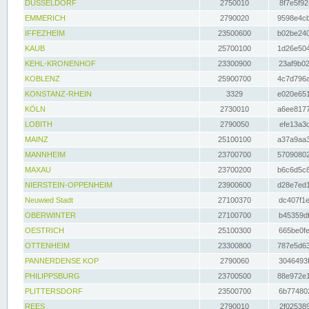
DÜSSELDORF
2750010
8f7e5f92
EMMERICH
2790020
9598e4cb
IFFEZHEIM
23500600
b02be240
KAUB
25700100
1d26e504
KEHL-KRONENHOF
23300900
23af9b02
KOBLENZ
25900700
4c7d796a
KONSTANZ-RHEIN
3329
e020e651
KÖLN
2730010
a6ee8177
LOBITH
2790050
efe13a3d
MAINZ
25100100
a37a9aa3
MANNHEIM
23700700
57090802
MAXAU
23700200
b6c6d5c8
NIERSTEIN-OPPENHEIM
23900600
d28e7ed1
Neuwied Stadt
27100370
dc407f1e
OBERWINTER
27100700
b45359df
OESTRICH
25100300
665be0fe
OTTENHEIM
23300800
787e5d63
PANNERDENSE KOP
2790060
3046493f
PHILIPPSBURG
23700500
88e972e1
PLITTERSDORF
23500700
6b774802
REES
2790010
2f025389