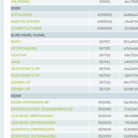
WILHERING
420061
aec23fd6
EDER
AFFOLDERN
42800502
ab9d5a42
EDERTALSPERRE
42800310
c6e9f744
SCHMITTLOTHEIM
42800309
d2155fa6
ELBE-HAVEL-KANAL
BURG
587507
831ad501
DETERSHAGEN
587505
a7b1eda9
GENTHIN
587535
e9e7f20c
KADE
587541
e4f29379
WUSTERWITZ OP
587540
c6a12d34
WUSTERWITZ UP
587550
3bfcf759
ZERBEN OP
587510
64c37072
ZERBEN UP
587520
532d8718
EIDER
EIDER-SPERRWERK BP
9520081
8ac85e6c
FRIEDRICHSTADT STRASSENBRÜCKE
9520060
721313e7
LEXFÄHRE OBERWASSER
9520020
86c5688f
LEXFÄHRE UNTERWASSER
9520030
7f01fbd8
NORDFELD OBERWASSER
9520040
61394669
NORDFELD UNTERWASSER
9520050
cb93548e