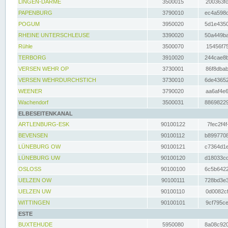
LINGEN-DARME
3500015
200363fc
PAPENBURG
3790010
ec4a598d
POGUM
3950020
5d1e4350
RHEINE UNTERSCHLEUSE
3390020
50a449ba
Rühle
3500070
15456f75
TERBORG
3910020
244cae8b
VERSEN WEHR OP
3730001
86f8dbab
VERSEN WEHRDURCHSTICH
3730010
6de43652
WEENER
3790020
aa6af4e6
Wachendorf
3500031
88698229
ELBESEITENKANAL
ARTLENBURG-ESK
90100122
7fec2f4f
BEVENSEN
90100112
b8997708
LÜNEBURG OW
90100121
c7364d1e
LÜNEBURG UW
90100120
d18033cd
OSLOSS
90100100
6c5b6422
UELZEN OW
90100111
728bd3e3
UELZEN UW
90100110
0d0082cf
WITTINGEN
90100101
9cf795ce
ESTE
BUXTEHUDE
5950080
8a08c920