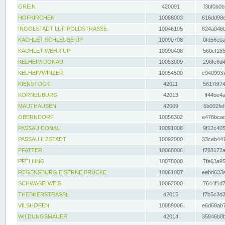
GREIN
420091
f3bf0b0b
HOFKIRCHEN
10088003
616dd98e
INGOLSTADT LUITPOLDSTRASSE
10046105
824a046b
KACHLET SCHLEUSE UP
10090708
0fd56e0a
KACHLET WEHR UP
10090408
560cf185
KELHEIM DONAU
10053009
296fc6d4
KELHEIMWINZER
10054500
c9409937
KIENSTOCK
42011
56178f74
KORNEUBURG
42013
ff44be4a
MAUTHAUSEN
42009
6b002fef
OBERNDORF
10056302
e476bcad
PASSAU DONAU
10091008
9f12c405
PASSAU ILZSTADT
10092000
33ceb441
PFATTER
10068006
f768173a
PFELLING
10078000
7fe63a95
REGENSBURG EISERNE BRÜCKE
10061007
eebd633a
SCHWABELWEIS
10062000
7644f1d7
THEBNERSTRASSL
42015
f7b5c3d3
VILSHOFEN
10089006
e6d68ab7
WILDUNGSMAUER
42014
35846b8b