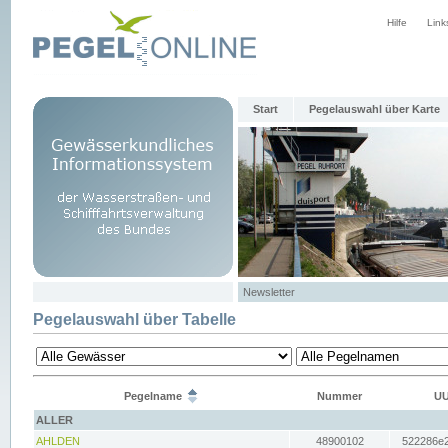
Hilfe
Link
Start
Pegelauswahl über Karte
Newsletter
Pegelauswahl über Tabelle
Pegelname
Nummer
UU
ALLER
AHLDEN
48900102
522286e2