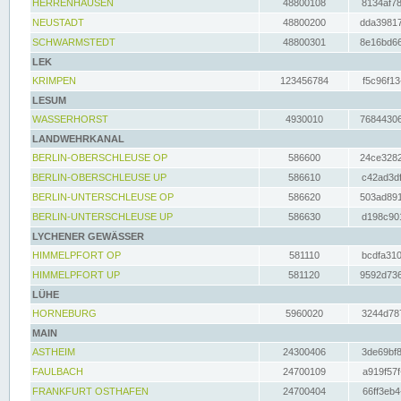
HERRENHAUSEN
48800108
8134af78
NEUSTADT
48800200
dda39817
SCHWARMSTEDT
48800301
8e16bd66
LEK
KRIMPEN
123456784
f5c96f13
LESUM
WASSERHORST
4930010
76844306
LANDWEHRKANAL
BERLIN-OBERSCHLEUSE OP
586600
24ce3282
BERLIN-OBERSCHLEUSE UP
586610
c42ad3df
BERLIN-UNTERSCHLEUSE OP
586620
503ad891
BERLIN-UNTERSCHLEUSE UP
586630
d198c901
LYCHENER GEWÄSSER
HIMMELPFORT OP
581110
bcdfa310
HIMMELPFORT UP
581120
9592d736
LÜHE
HORNEBURG
5960020
3244d787
MAIN
ASTHEIM
24300406
3de69bf8
FAULBACH
24700109
a919f57f
FRANKFURT OSTHAFEN
24700404
66ff3eb4