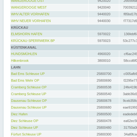
WANGEROOGE OST
9420020
26656fda
WANGEROOGE WEST
9420040
70039212
WHV ALTER VORHAFEN
9440020
f85bd17b
WHV NEUER VORHAFEN
9440030
f77317d9
KRÜCKAU
ELMSHORN HAFEN
5970022
136febf6
KRÜCKAU-SPERRWERK BP
5970023
53c277c3
KÜSTENKANAL
HUNDSMÜHLEN
4960020
cf6ac249
Hilkenbrook
3800010
58ccd6f0
LAHN
Bad Ems Schleuse UP
25800700
c005afb9
Bad Ems Wehr OP
25800690
f2295e77
Cramberg Schleuse OP
25800538
24fe419b
Cramberg Schleuse UP
25800540
3abb36d1
Dausenau Schleuse OP
25800678
9ceb358c
Dausenau Schleuse UP
25800680
eae91991
Diez Hafen
25800500
eadedeb6
Diez Schleuse OP
25800478
ea62ec5f
Diez Schleuse UP
25800480
31750a0f
Fürfurt Schleuse UP
25800300
34af0fca