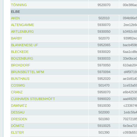
TÖNNING
9520070
00e386ac
ELBE
AKEN
502010
094b96e5
ALTENGAMME
5930070
2ee12b9a
ARTLENBURG
5930050
b3492c68
BARBY
502070
939f82ec
BLANKENESE UF
5952065
bacb459b
BLECKEDE
5930020
6aa1cd8e
BOIZENBURG
5930033
33e0bce0
BROKDORF
5970050
610ab204
BRUNSBÜTTEL MPM
5970094
d4f5f719
BUNTHAUS
5952020
ae1b91d0
COSWIG
501470
1ce53a59
CRANZ
5950070
e6b42536
CUXHAVEN STEUBENHÖFT
5990020
aad49293
DAMNATZ
5910030
c233674f
DESSAU
502000
1edc5fa4
DRESDEN
501060
70272185
DÖMITZ
5910025
6e3ea719
ELSTER
501390
c093b557