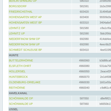
BERLIN-SPANDAU UP
580310
2c68509c
BORGSDORF
581591
1b2e2996
FRIEDRICHSTHAL
603420
314945d6
HOHENSAATEN WEST AP
603400
99309d3e
HOHENSAATEN WEST BP
603310
3404a6e5
LEHNITZ OP
581580
c8a1cf0a
LEHNITZ UP
581590
5bb1f56d
NIEDERFINOW SHW OP
692080
414dd4ee
NIEDERFINOW SHW UP
692090
4eec6b25
SCHWEDT SCHLEUSE BP
603410
4ee515f9
HUNTE
BUTTELERHÖRNE
4960060
b3d88ca6
ELSFLETH OHRT
4960080
531da758
HOLLERSIEL
4960050
2eacef2f
HUNTEBRÜCK
4960070
2e1d458b
OLDENBURG-DRIELAKE
4960030
1b51e55e
REITHÖRNE
4960040
c9df61c4
HAVELKANAL
SCHÖNWALDE OP
587050
d8ef9f21
SCHÖNWALDE UP
587060
b6650b13
IJSSEL