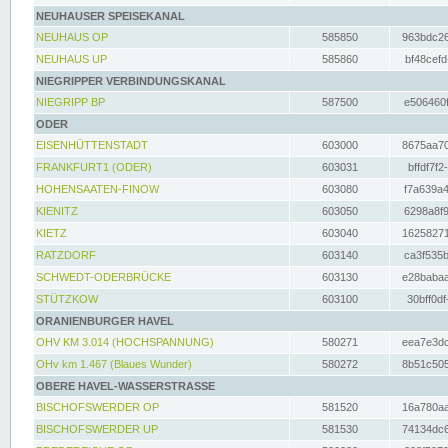
NEUHAUSER SPEISEKANAL
NEUHAUS OP
585850
963bdc26
NEUHAUS UP
585860
bf48cefd
NIEGRIPPER VERBINDUNGSKANAL
NIEGRIPP BP
587500
e506460f
ODER
EISENHÜTTENSTADT
603000
8675aa70
FRANKFURT1 (ODER)
603031
bffdf7f2
HOHENSAATEN-FINOW
603080
f7a639a4
KIENITZ
603050
6298a8f9
KIETZ
603040
16258271
RATZDORF
603140
ca3f535b
SCHWEDT-ODERBRÜCKE
603130
e28babaa
STÜTZKOW
603100
30bff0df
ORANIENBURGER HAVEL
OHV KM 3.014 (HOCHSPANNUNG)
580271
eea7e3dc
OHv km 1.467 (Blaues Wunder)
580272
8b51c505
OBERE HAVEL-WASSERSTRASSE
BISCHOFSWERDER OP
581520
16a780aa
BISCHOFSWERDER UP
581530
74134dc6