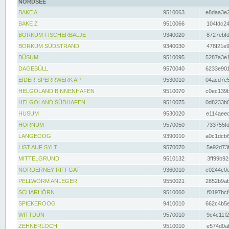
NORDSEE
BAKE A
9510063
e8daa3e2
BAKE Z
9510066
104fdc24
BORKUM FISCHERBALJE
9340020
8727ebfd
BORKUM SÜDSTRAND
9340030
478f21e9
BÜSUM
9510095
5287a3e1
DAGEBÜLL
9570040
6233e901
EIDER-SPERRWERK AP
9530010
04acd7e5
HELGOLAND BINNENHAFEN
9510070
c0ec139b
HELGOLAND SÜDHAFEN
9510075
0d8233b8
HUSUM
9530020
e114aeec
HÖRNUM
9570050
733755fd
LANGEOOG
9390010
a0c1dcb6
LIST AUF SYLT
9570070
5e92d73f
MITTELGRUND
9510132
3ff99b92
NORDERNEY RIFFGAT
9360010
c0244c0e
PELLWORM ANLEGER
9550021
2852b9ab
SCHARHÖRN
9510060
f0197bcf
SPIEKEROOG
9410010
662c4b5e
WITTDÜN
9570010
9c4c11f2
ZEHNERLOCH
9510010
e574d0af