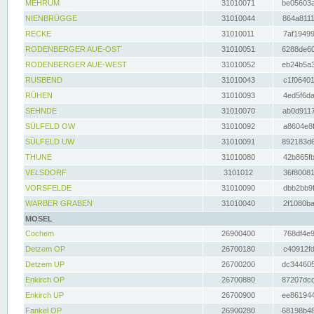
MEHRUM
31010071
be05603a
NIENBRÜGGE
31010044
864a8111
RECKE
31010011
7af19499
RODENBERGER AUE-OST
31010051
6288de60
RODENBERGER AUE-WEST
31010052
eb24b5a3
RUSBEND
31010043
c1f06401
RÜHEN
31010093
4ed5f6da
SEHNDE
31010070
ab0d9117
SÜLFELD OW
31010092
a8604e8f
SÜLFELD UW
31010091
892183d6
THUNE
31010080
42b865fb
VELSDORF
3101012
36f80081
VORSFELDE
31010090
dbb2bb9f
WARBER GRABEN
31010040
2f1080ba
MOSEL
Cochem
26900400
768df4e9
Detzem OP
26700180
c40912fd
Detzem UP
26700200
dc344605
Enkirch OP
26700880
87207dcd
Enkirch UP
26700900
ee861944
Fankel OP
26900280
68198b48