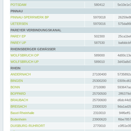
POTSDAM
580412
5e10e1e7
PINNAU
PINNAU-SPERRWERK BP
5970018
26259e8f
UETERSEN
5970016
575da86f
PAREYER VERBINDUNGSKANAL
PAREY EP
502300
25ca1bef
PAREY UP
587530
bafddcbf
RHEINSBERGER GEWÄSSER
WOLFSBRUCH OP
589000
4d00c13e
WOLFSBRUCH UP
589010
3d43a8d7
RHEIN
ANDERNACH
27100400
5735892a
BINGEN
25300200
0309cd61
BONN
2710080
593647aa
BOPPARD
25700500
2ff6379d
BRAUBACH
25700600
d6dc44d1
BREISACH
23300320
9da1ad2b
Basel-Rheinhalle
2310010
94f6eff1
Bodenheim
23900620
f6be7857
DUISBURG-RUHRORT
2770010
c0f51e35