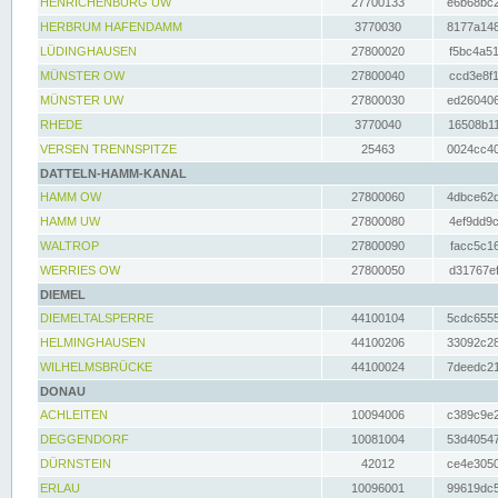
HENRICHENBURG UW
27700133
e6b68bc2
HERBRUM HAFENDAMM
3770030
8177a148
LÜDINGHAUSEN
27800020
f5bc4a51
MÜNSTER OW
27800040
ccd3e8f1
MÜNSTER UW
27800030
ed260406
RHEDE
3770040
16508b11
VERSEN TRENNSPITZE
25463
0024cc40
DATTELN-HAMM-KANAL
HAMM OW
27800060
4dbce62d
HAMM UW
27800080
4ef9dd9c
WALTROP
27800090
facc5c16
WERRIES OW
27800050
d31767ef
DIEMEL
DIEMELTALSPERRE
44100104
5cdc6555
HELMINGHAUSEN
44100206
33092c28
WILHELMSBRÜCKE
44100024
7deedc21
DONAU
ACHLEITEN
10094006
c389c9e2
DEGGENDORF
10081004
53d40547
DÜRNSTEIN
42012
ce4e3050
ERLAU
10096001
99619dc5