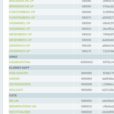
BREDEREICHE OP
580080
308f5979
BREDEREICHE UP
580090
470acd2a
FÜRSTENBERG OP
580060
2c95f83d
FÜRSTENBERG UP
580070
a5830277
VOßWINKEL OP
580000
09b422f7
VOßWINKEL UP
580010
2bcef51a
WESENBERG OP
580020
7909d3f7
WESENBERG UP
580030
da3b5de9
ZEHDENICK OP
580160
a9b8e24c
ZEHDENICK UP
580170
721d7dbf
ORKE
DALWIGKSTHAL
42840453
f0f78cc4
KLEINES HAFF
KARLSHAGEN
9690085
f53bb77f
KARNIN
9690084
da893bbd
UECKERMÜNDE
9690088
c1588dcc
WOLGAST
9650080
b327e35c
OSTE
BELUM
5980060
a9e93be0
BREMERVÖRDE UW
5980010
cf8a3ea2
HECHTHAUSEN
5980030
e5e02890