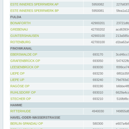
ESTE INNERES SPERRWERK AP
5950082
227b83f7
ESTE INNERES SPERRWERK BP
5950081
5fea1a12
FULDA
BONAFORTH
42900201
23721dfd
GREBENAU
42700202
acd63934
GUNTERSHAUSEN
42900100
213a585d
ROTENBURG
42700100
d1ba62a4
FINOWKANAL
EBERSWALDE OP
693170
3cd46cc7
GRAFENBRÜCK OP
693050
547422fb
LEESENBRÜCK OP
693030
f099ce74
LIEPE OP
693230
6f81b35f
LIEPE UP
693240
79d783d3
RAGÖSE OP
693190
b6bbe4f8
RUHLSDORF OP
693010
6629a4ca
STECHER OP
693210
516fbf8c
HAMME
RITTERHUDE
4940030
f49855d8
HAVEL-ODER-WASSERSTRASSE
BERLIN-SPANDAU OP
580300
e607a4b6