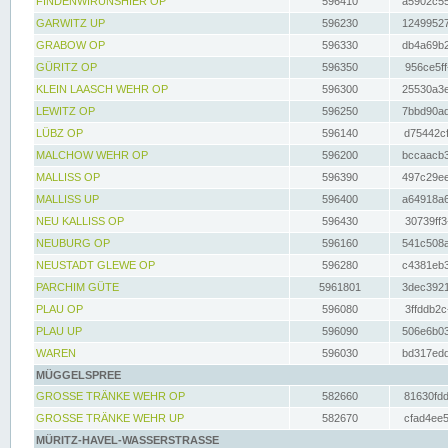
FINDENWIRUNSHIER OP
596410
a5902c55
GARWITZ UP
596230
12499527
GRABOW OP
596330
db4a69b2
GÜRITZ OP
596350
956ce5ff
KLEIN LAASCH WEHR OP
596300
25530a3e
LEWITZ OP
596250
7bbd90ad
LÜBZ OP
596140
d75442cf
MALCHOW WEHR OP
596200
bccaacb3
MALLISS OP
596390
497c29ee
MALLISS UP
596400
a64918a6
NEU KALLISS OP
596430
30739ff3
NEUBURG OP
596160
541c508a
NEUSTADT GLEWE OP
596280
c4381eb3
PARCHIM GÜTE
5961801
3dec3921
PLAU OP
596080
3ffddb2c
PLAU UP
596090
506e6b03
WAREN
596030
bd317edd
MÜGGELSPREE
GROSSE TRÄNKE WEHR OP
582660
81630fdd
GROSSE TRÄNKE WEHR UP
582670
cfad4ee5
MÜRITZ-HAVEL-WASSERSTRASSE