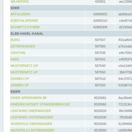
WILHERING
420061
aec23fd6
EDER
AFFOLDERN
42800502
ab9d5a42
EDERTALSPERRE
42800310
c6e9f744
SCHMITTLOTHEIM
42800309
d2155fa6
ELBE-HAVEL-KANAL
BURG
587507
831ad501
DETERSHAGEN
587505
a7b1eda9
GENTHIN
587535
e9e7f20c
KADE
587541
e4f29379
WUSTERWITZ OP
587540
c6a12d34
WUSTERWITZ UP
587550
3bfcf759
ZERBEN OP
587510
64c37072
ZERBEN UP
587520
532d8718
EIDER
EIDER-SPERRWERK BP
9520081
8ac85e6c
FRIEDRICHSTADT STRASSENBRÜCKE
9520060
721313e7
LEXFÄHRE OBERWASSER
9520020
86c5688f
LEXFÄHRE UNTERWASSER
9520030
7f01fbd8
NORDFELD OBERWASSER
9520040
61394669
NORDFELD UNTERWASSER
9520050
cb93548e