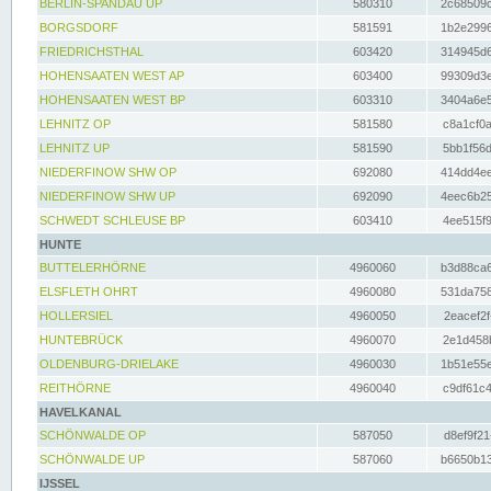
BERLIN-SPANDAU UP
580310
2c68509c
BORGSDORF
581591
1b2e2996
FRIEDRICHSTHAL
603420
314945d6
HOHENSAATEN WEST AP
603400
99309d3e
HOHENSAATEN WEST BP
603310
3404a6e5
LEHNITZ OP
581580
c8a1cf0a
LEHNITZ UP
581590
5bb1f56d
NIEDERFINOW SHW OP
692080
414dd4ee
NIEDERFINOW SHW UP
692090
4eec6b25
SCHWEDT SCHLEUSE BP
603410
4ee515f9
HUNTE
BUTTELERHÖRNE
4960060
b3d88ca6
ELSFLETH OHRT
4960080
531da758
HOLLERSIEL
4960050
2eacef2f
HUNTEBRÜCK
4960070
2e1d458b
OLDENBURG-DRIELAKE
4960030
1b51e55e
REITHÖRNE
4960040
c9df61c4
HAVELKANAL
SCHÖNWALDE OP
587050
d8ef9f21
SCHÖNWALDE UP
587060
b6650b13
IJSSEL