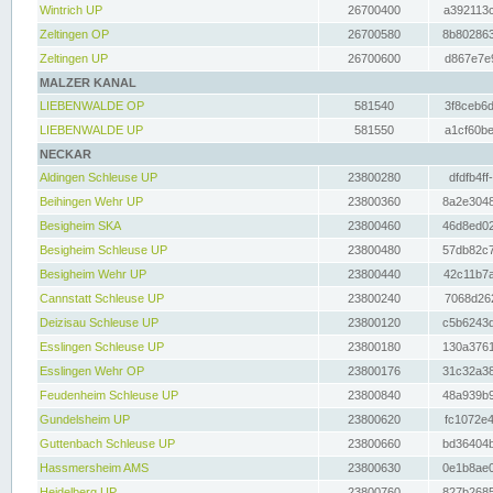
Wintrich UP
26700400
a392113c
Zeltingen OP
26700580
8b802863
Zeltingen UP
26700600
d867e7e9
MALZER KANAL
LIEBENWALDE OP
581540
3f8ceb6d
LIEBENWALDE UP
581550
a1cf60be
NECKAR
Aldingen Schleuse UP
23800280
dfdfb4ff
Beihingen Wehr UP
23800360
8a2e3048
Besigheim SKA
23800460
46d8ed02
Besigheim Schleuse UP
23800480
57db82c7
Besigheim Wehr UP
23800440
42c11b7a
Cannstatt Schleuse UP
23800240
7068d262
Deizisau Schleuse UP
23800120
c5b6243d
Esslingen Schleuse UP
23800180
130a3761
Esslingen Wehr OP
23800176
31c32a38
Feudenheim Schleuse UP
23800840
48a939b9
Gundelsheim UP
23800620
fc1072e4
Guttenbach Schleuse UP
23800660
bd36404b
Hassmersheim AMS
23800630
0e1b8ae0
Heidelberg UP
23800760
827b2685