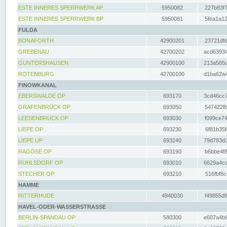
ESTE INNERES SPERRWERK AP
5950082
227b83f7
ESTE INNERES SPERRWERK BP
5950081
5fea1a12
FULDA
BONAFORTH
42900201
23721dfd
GREBENAU
42700202
acd63934
GUNTERSHAUSEN
42900100
213a585d
ROTENBURG
42700100
d1ba62a4
FINOWKANAL
EBERSWALDE OP
693170
3cd46cc7
GRAFENBRÜCK OP
693050
547422fb
LEESENBRÜCK OP
693030
f099ce74
LIEPE OP
693230
6f81b35f
LIEPE UP
693240
79d783d3
RAGÖSE OP
693190
b6bbe4f8
RUHLSDORF OP
693010
6629a4ca
STECHER OP
693210
516fbf8c
HAMME
RITTERHUDE
4940030
f49855d8
HAVEL-ODER-WASSERSTRASSE
BERLIN-SPANDAU OP
580300
e607a4b6