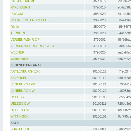
LINGEN-DARME
3500015
200363fc
PAPENBURG
3790010
ec4a598d
POGUM
3950020
5d1e4350
RHEINE UNTERSCHLEUSE
3390020
50a449ba
Rühle
3500070
15456f75
TERBORG
3910020
244cae8b
VERSEN WEHR OP
3730001
86f8dbab
VERSEN WEHRDURCHSTICH
3730010
6de43652
WEENER
3790020
aa6af4e6
Wachendorf
3500031
88698229
ELBESEITENKANAL
ARTLENBURG-ESK
90100122
7fec2f4f
BEVENSEN
90100112
b8997708
LÜNEBURG OW
90100121
c7364d1e
LÜNEBURG UW
90100120
d18033cd
OSLOSS
90100100
6c5b6422
UELZEN OW
90100111
728bd3e3
UELZEN UW
90100110
0d0082cf
WITTINGEN
90100101
9cf795ce
ESTE
BUXTEHUDE
5950080
8a08c920