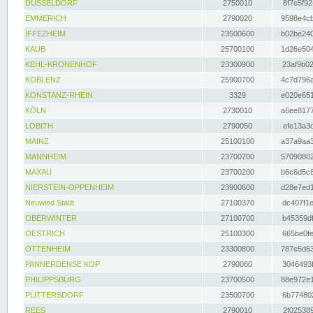
DÜSSELDORF
2750010
8f7e5f92
EMMERICH
2790020
9598e4cb
IFFEZHEIM
23500600
b02be240
KAUB
25700100
1d26e504
KEHL-KRONENHOF
23300900
23af9b02
KOBLENZ
25900700
4c7d796a
KONSTANZ-RHEIN
3329
e020e651
KÖLN
2730010
a6ee8177
LOBITH
2790050
efe13a3d
MAINZ
25100100
a37a9aa3
MANNHEIM
23700700
57090802
MAXAU
23700200
b6c6d5c8
NIERSTEIN-OPPENHEIM
23900600
d28e7ed1
Neuwied Stadt
27100370
dc407f1e
OBERWINTER
27100700
b45359df
OESTRICH
25100300
665be0fe
OTTENHEIM
23300800
787e5d63
PANNERDENSE KOP
2790060
3046493f
PHILIPPSBURG
23700500
88e972e1
PLITTERSDORF
23500700
6b774802
REES
2790010
2f025389