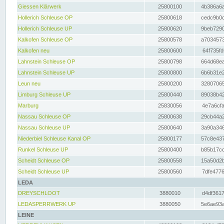
Giessen Klärwerk
25800100
4b386a6a
Hollerich Schleuse OP
25800618
cedc9b0c
Hollerich Schleuse UP
25800620
9beb7290
Kalkofen Schleuse OP
25800578
a7034573
Kalkofen neu
25800600
64f735fd
Lahnstein Schleuse OP
25800798
664d68ea
Lahnstein Schleuse UP
25800800
6b6b31e2
Leun neu
25800200
32807065
Limburg Schleuse UP
25800440
89038b42
Marburg
25830056
4e7a6cfa
Nassau Schleuse OP
25800638
29cb44a2
Nassau Schleuse UP
25800640
3a90a346
Niederbiel Schleuse Kanal OP
25800177
57c8e437
Runkel Schleuse UP
25800400
b85b17cc
Scheidt Schleuse OP
25800558
15a50d2b
Scheidt Schleuse UP
25800560
7dfe4776
LEDA
DREYSCHLOOT
3880010
d4df3617
LEDASPERRWERK UP
3880050
5e6ae93a
LEINE