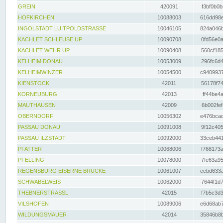
GREIN
420091
f3bf0b0b
HOFKIRCHEN
10088003
616dd98e
INGOLSTADT LUITPOLDSTRASSE
10046105
824a046b
KACHLET SCHLEUSE UP
10090708
0fd56e0a
KACHLET WEHR UP
10090408
560cf185
KELHEIM DONAU
10053009
296fc6d4
KELHEIMWINZER
10054500
c9409937
KIENSTOCK
42011
56178f74
KORNEUBURG
42013
ff44be4a
MAUTHAUSEN
42009
6b002fef
OBERNDORF
10056302
e476bcad
PASSAU DONAU
10091008
9f12c405
PASSAU ILZSTADT
10092000
33ceb441
PFATTER
10068006
f768173a
PFELLING
10078000
7fe63a95
REGENSBURG EISERNE BRÜCKE
10061007
eebd633a
SCHWABELWEIS
10062000
7644f1d7
THEBNERSTRASSL
42015
f7b5c3d3
VILSHOFEN
10089006
e6d68ab7
WILDUNGSMAUER
42014
35846b8b