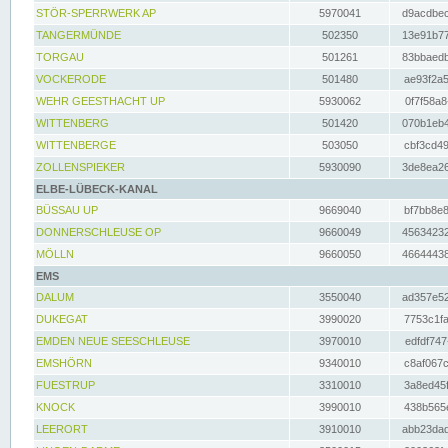
STÖR-SPERRWERK AP
5970041
d9acdbec
TANGERMÜNDE
502350
13e91b77
TORGAU
501261
83bbaedb
VOCKERODE
501480
ae93f2a5
WEHR GEESTHACHT UP
5930062
0f7f58a8
WITTENBERG
501420
070b1eb4
WITTENBERGE
503050
cbf3cd49
ZOLLENSPIEKER
5930090
3de8ea26
ELBE-LÜBECK-KANAL
BÜSSAU UP
9669040
bf7bb8e8
DONNERSCHLEUSE OP
9660049
45634232
MÖLLN
9660050
46644438
EMS
DALUM
3550040
ad357e52
DUKEGAT
3990020
7753c1fa
EMDEN NEUE SEESCHLEUSE
3970010
edfdf747
EMSHÖRN
9340010
c8af067c
FUESTRUP
3310010
3a8ed45f
KNOCK
3990010
438b565e
LEERORT
3910010
abb23dad