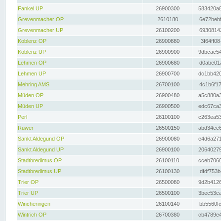
Fankel UP
26900300
583420a8
Grevenmacher OP
2610180
6e72bebf
Grevenmacher UP
26100200
69308142
Koblenz OP
26900880
3f64ff08
Koblenz UP
26900900
9dbcac54
Lehmen OP
26900680
d0abe01a
Lehmen UP
26900700
dc1bb420
Mehring AMS
26700100
4c1b6f17
Müden OP
26900480
a5c880a3
Müden UP
26900500
edc67ca3
Perl
26100100
c263ea53
Ruwer
26500150
abd34ee6
Sankt Aldegund OP
26900080
e4d6a271
Sankt Aldegund UP
26900100
20640279
Stadtbredimus OP
26100110
cceb7060
Stadtbredimus UP
26100130
dfdf753b
Trier OP
26500080
9d2b4126
Trier UP
26500100
3bec53ca
Wincheringen
26100140
bb5560fc
Wintrich OP
26700380
cb4789e4