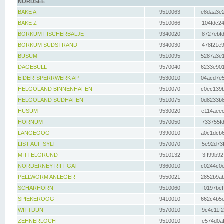
NORDSEE
BAKE A
9510063
e8daa3e2
BAKE Z
9510066
104fdc24
BORKUM FISCHERBALJE
9340020
8727ebfd
BORKUM SÜDSTRAND
9340030
478f21e9
BÜSUM
9510095
5287a3e1
DAGEBÜLL
9570040
6233e901
EIDER-SPERRWERK AP
9530010
04acd7e5
HELGOLAND BINNENHAFEN
9510070
c0ec139b
HELGOLAND SÜDHAFEN
9510075
0d8233b8
HUSUM
9530020
e114aeec
HÖRNUM
9570050
733755fd
LANGEOOG
9390010
a0c1dcb6
LIST AUF SYLT
9570070
5e92d73f
MITTELGRUND
9510132
3ff99b92
NORDERNEY RIFFGAT
9360010
c0244c0e
PELLWORM ANLEGER
9550021
2852b9ab
SCHARHÖRN
9510060
f0197bcf
SPIEKEROOG
9410010
662c4b5e
WITTDÜN
9570010
9c4c11f2
ZEHNERLOCH
9510010
e574d0af