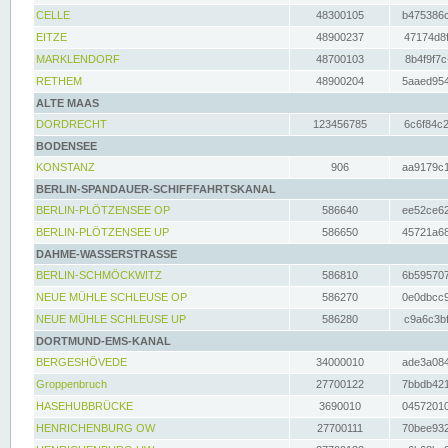
CELLE
48300105
b475386c
EITZE
48900237
47174d8f
MARKLENDORF
48700103
8b4f9f7c
RETHEM
48900204
5aaed954
ALTE MAAS
DORDRECHT
123456785
6c6f84c2
BODENSEE
KONSTANZ
906
aa9179c1
BERLIN-SPANDAUER-SCHIFFFAHRTSKANAL
BERLIN-PLÖTZENSEE OP
586640
ee52ce62
BERLIN-PLÖTZENSEE UP
586650
45721a68
DAHME-WASSERSTRASSE
BERLIN-SCHMÖCKWITZ
586810
6b595707
NEUE MÜHLE SCHLEUSE OP
586270
0e0dbcc9
NEUE MÜHLE SCHLEUSE UP
586280
c9a6c3bf
DORTMUND-EMS-KANAL
BERGESHÖVEDE
34000010
ade3a084
Groppenbruch
27700122
7bbdb421
HASEHUBBRÜCKE
3690010
04572010
HENRICHENBURG OW
27700111
70bee932