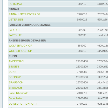
POTSDAM
580412
5e10e1e7
PINNAU
PINNAU-SPERRWERK BP
5970018
26259e8f
UETERSEN
5970016
575da86f
PAREYER VERBINDUNGSKANAL
PAREY EP
502300
25ca1bef
PAREY UP
587530
bafddcbf
RHEINSBERGER GEWÄSSER
WOLFSBRUCH OP
589000
4d00c13e
WOLFSBRUCH UP
589010
3d43a8d7
RHEIN
ANDERNACH
27100400
5735892a
BINGEN
25300200
0309cd61
BONN
2710080
593647aa
BOPPARD
25700500
2ff6379d
BRAUBACH
25700600
d6dc44d1
BREISACH
23300320
9da1ad2b
Basel-Rheinhalle
2310010
94f6eff1
Bodenheim
23900620
f6be7857
DUISBURG-RUHRORT
2770010
c0f51e35