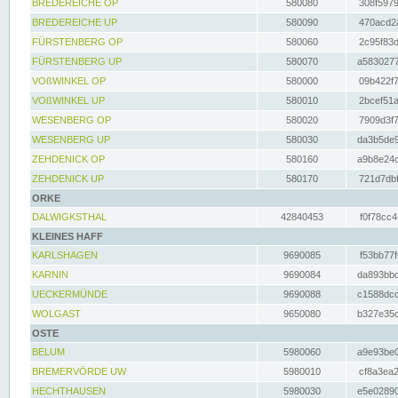
BREDEREICHE OP
580080
308f5979
BREDEREICHE UP
580090
470acd2a
FÜRSTENBERG OP
580060
2c95f83d
FÜRSTENBERG UP
580070
a5830277
VOßWINKEL OP
580000
09b422f7
VOßWINKEL UP
580010
2bcef51a
WESENBERG OP
580020
7909d3f7
WESENBERG UP
580030
da3b5de9
ZEHDENICK OP
580160
a9b8e24c
ZEHDENICK UP
580170
721d7dbf
ORKE
DALWIGKSTHAL
42840453
f0f78cc4
KLEINES HAFF
KARLSHAGEN
9690085
f53bb77f
KARNIN
9690084
da893bbd
UECKERMÜNDE
9690088
c1588dcc
WOLGAST
9650080
b327e35c
OSTE
BELUM
5980060
a9e93be0
BREMERVÖRDE UW
5980010
cf8a3ea2
HECHTHAUSEN
5980030
e5e02890