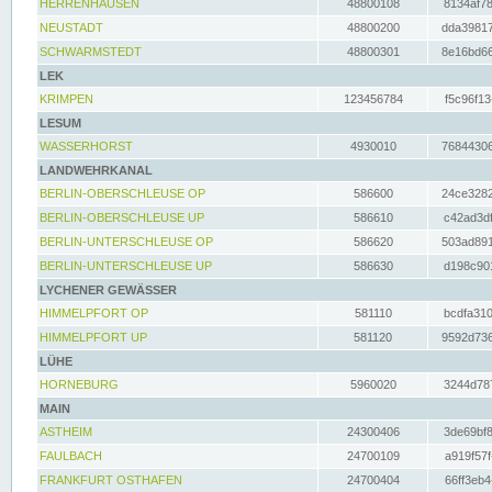
HERRENHAUSEN
48800108
8134af78
NEUSTADT
48800200
dda39817
SCHWARMSTEDT
48800301
8e16bd66
LEK
KRIMPEN
123456784
f5c96f13
LESUM
WASSERHORST
4930010
76844306
LANDWEHRKANAL
BERLIN-OBERSCHLEUSE OP
586600
24ce3282
BERLIN-OBERSCHLEUSE UP
586610
c42ad3df
BERLIN-UNTERSCHLEUSE OP
586620
503ad891
BERLIN-UNTERSCHLEUSE UP
586630
d198c901
LYCHENER GEWÄSSER
HIMMELPFORT OP
581110
bcdfa310
HIMMELPFORT UP
581120
9592d736
LÜHE
HORNEBURG
5960020
3244d787
MAIN
ASTHEIM
24300406
3de69bf8
FAULBACH
24700109
a919f57f
FRANKFURT OSTHAFEN
24700404
66ff3eb4