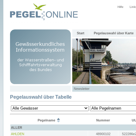
Hilfe
Link
Start
Pegelauswahl über Karte
Newsletter
Pegelauswahl über Tabelle
Pegelname
Nummer
UU
ALLER
AHLDEN
48900102
522286e2