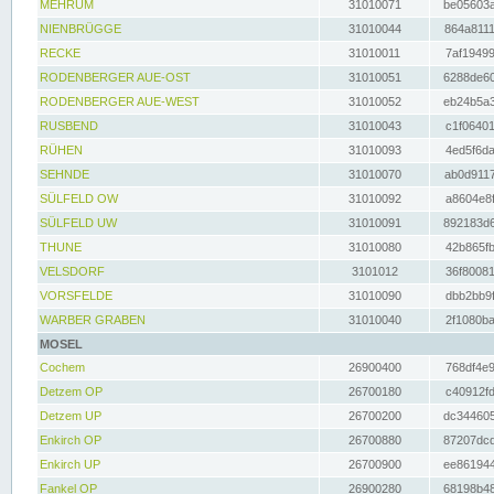
MEHRUM
31010071
be05603a
NIENBRÜGGE
31010044
864a8111
RECKE
31010011
7af19499
RODENBERGER AUE-OST
31010051
6288de60
RODENBERGER AUE-WEST
31010052
eb24b5a3
RUSBEND
31010043
c1f06401
RÜHEN
31010093
4ed5f6da
SEHNDE
31010070
ab0d9117
SÜLFELD OW
31010092
a8604e8f
SÜLFELD UW
31010091
892183d6
THUNE
31010080
42b865fb
VELSDORF
3101012
36f80081
VORSFELDE
31010090
dbb2bb9f
WARBER GRABEN
31010040
2f1080ba
MOSEL
Cochem
26900400
768df4e9
Detzem OP
26700180
c40912fd
Detzem UP
26700200
dc344605
Enkirch OP
26700880
87207dcd
Enkirch UP
26700900
ee861944
Fankel OP
26900280
68198b48