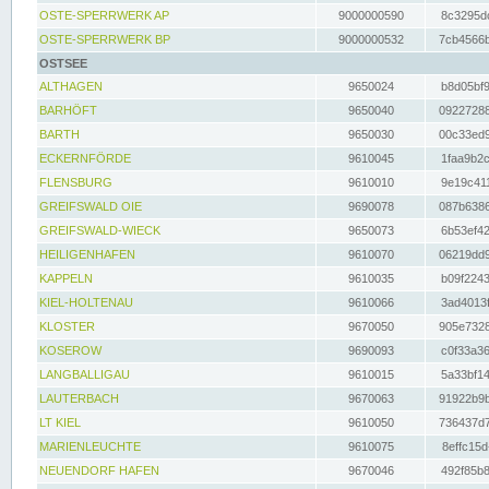
OSTE-SPERRWERK AP
9000000590
8c3295dc
OSTE-SPERRWERK BP
9000000532
7cb4566b
OSTSEE
ALTHAGEN
9650024
b8d05bf9
BARHÖFT
9650040
09227288
BARTH
9650030
00c33ed9
ECKERNFÖRDE
9610045
1faa9b2c
FLENSBURG
9610010
9e19c411
GREIFSWALD OIE
9690078
087b6386
GREIFSWALD-WIECK
9650073
6b53ef42
HEILIGENHAFEN
9610070
06219dd9
KAPPELN
9610035
b09f2243
KIEL-HOLTENAU
9610066
3ad4013f
KLOSTER
9670050
905e7328
KOSEROW
9690093
c0f33a36
LANGBALLIGAU
9610015
5a33bf14
LAUTERBACH
9670063
91922b9b
LT KIEL
9610050
736437d7
MARIENLEUCHTE
9610075
8effc15d
NEUENDORF HAFEN
9670046
492f85b8