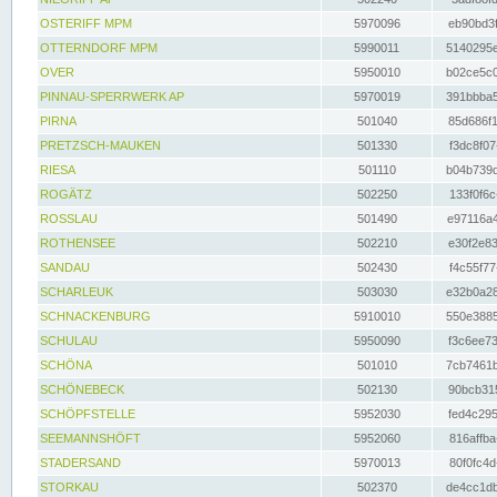
OSTERIFF MPM
5970096
eb90bd3f
OTTERNDORF MPM
5990011
5140295e
OVER
5950010
b02ce5c0
PINNAU-SPERRWERK AP
5970019
391bbba5
PIRNA
501040
85d686f1
PRETZSCH-MAUKEN
501330
f3dc8f07
RIESA
501110
b04b739d
ROGÄTZ
502250
133f0f6c
ROSSLAU
501490
e97116a4
ROTHENSEE
502210
e30f2e83
SANDAU
502430
f4c55f77
SCHARLEUK
503030
e32b0a28
SCHNACKENBURG
5910010
550e3885
SCHULAU
5950090
f3c6ee73
SCHÖNA
501010
7cb7461b
SCHÖNEBECK
502130
90bcb315
SCHÖPFSTELLE
5952030
fed4c295
SEEMANNSHÖFT
5952060
816affba
STADERSAND
5970013
80f0fc4d
STORKAU
502370
de4cc1db