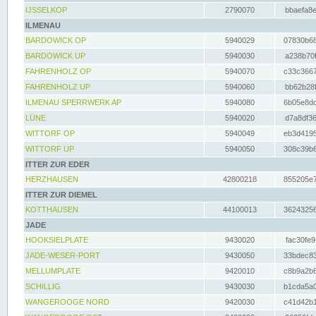
IJSSELKOP
2790070
bbaefa8e
ILMENAU
BARDOWICK OP
5940029
07830b68
BARDOWICK UP
5940030
a238b70f
FAHRENHOLZ OP
5940070
c33c3667
FAHRENHOLZ UP
5940060
bb62b28f
ILMENAU SPERRWERK AP
5940080
6b05e8dc
LÜNE
5940020
d7a8df36
WITTORF OP
5940049
eb3d4195
WITTORF UP
5940050
308c39b6
ITTER ZUR EDER
HERZHAUSEN
42800218
855205e7
ITTER ZUR DIEMEL
KOTTHAUSEN
44100013
36243256
JADE
HOOKSIELPLATE
9430020
fac30fe9
JADE-WESER-PORT
9430050
33bdec83
MELLUMPLATE
9420010
c8b9a2b6
SCHILLIG
9430030
b1cda5a0
WANGEROOGE NORD
9420030
c41d42b1