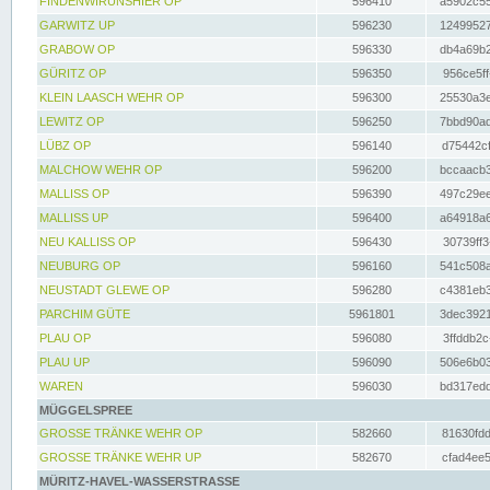
FINDENWIRUNSHIER OP
596410
a5902c55
GARWITZ UP
596230
12499527
GRABOW OP
596330
db4a69b2
GÜRITZ OP
596350
956ce5ff
KLEIN LAASCH WEHR OP
596300
25530a3e
LEWITZ OP
596250
7bbd90ad
LÜBZ OP
596140
d75442cf
MALCHOW WEHR OP
596200
bccaacb3
MALLISS OP
596390
497c29ee
MALLISS UP
596400
a64918a6
NEU KALLISS OP
596430
30739ff3
NEUBURG OP
596160
541c508a
NEUSTADT GLEWE OP
596280
c4381eb3
PARCHIM GÜTE
5961801
3dec3921
PLAU OP
596080
3ffddb2c
PLAU UP
596090
506e6b03
WAREN
596030
bd317edd
MÜGGELSPREE
GROSSE TRÄNKE WEHR OP
582660
81630fdd
GROSSE TRÄNKE WEHR UP
582670
cfad4ee5
MÜRITZ-HAVEL-WASSERSTRASSE