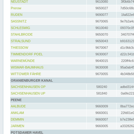
NEUSTADT
9610080
3f0b6b74
Prerow
9650027
7d50c68c
RUDEN
9690077
1fa822e6
SASSNITZ
9670065
9e7b2a4d
SCHLESWIG
9610040
09370c05
STAHLBRODE
9650070
340707f4
STRALSUND
9650043
b9163121
THIESSOW
9670067
d1c9bb3c
TIMMENDORF POEL
9630007
d22c341b
WARNEMÜNDE
9640015
220ff4c6
WISMAR-BAUMHAUS
9630008
95a0ab45
WITTOWER FÄHRE
9670055
4b348b56
ORANIENBURGER KANAL
SACHSENHAUSEN OP
580240
adbd3144
SACHSENHAUSEN UP
581840
0a6fe221
PEENE
AALBUDE
9660009
8ba772ed
ANKLAM
9660001
22fd01e0
DEMMIN
9660007
b7e238e8
JARMEN
9660005
a3328262
POTSDAMER HAVEL