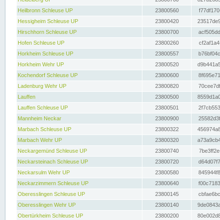
Heilbronn Schleuse UP
23800560
f77df170
Hessigheim Schleuse UP
23800420
23517de9
Hirschhorn Schleuse UP
23800700
acf505dd
Hofen Schleuse UP
23800260
cf2af1a4
Horkheim Schleuse UP
23800557
b76bf04c
Horkheim Wehr UP
23800520
d9b441a5
Kochendorf Schleuse UP
23800600
8f695e71
Ladenburg Wehr UP
23800820
70cee7df
Lauffen
23800500
8559d1a0
Lauffen Schleuse UP
23800501
2f7cb553
Mannheim Neckar
23800900
25582d3f
Marbach Schleuse UP
23800322
456974a8
Marbach Wehr UP
23800320
a73a9cb4
Neckargemünd Schleuse UP
23800740
7be3ff2e
Neckarsteinach Schleuse UP
23800720
d64d07f7
Neckarsulm Wehr UP
23800580
845944f8
Neckarzimmern Schleuse UP
23800640
f00c7183
Oberesslingen Schleuse UP
23800145
cbfae6bc
Oberesslingen Wehr UP
23800140
9de0843a
Obertürkheim Schleuse UP
23800200
80e002d8