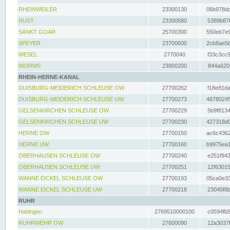
RHEINWEILER
23300130
06b978dd
RUST
23300580
5389b878
SANKT GOAR
25700300
550eb7e9
SPEYER
23700600
2cb8ae5b
WESEL
2770040
f33c3cc9
WORMS
23900200
844a620f
RHEIN-HERNE-KANAL
DUISBURG-MEIDERICH SCHLEUSE OW
27700262
f18e81da
DUISBURG-MEIDERICH SCHLEUSE UW
27700273
48780245
GELSENKIRCHEN SCHLEUSE OW
27700229
5b9f8134
GELSENKIRCHEN SCHLEUSE UW
27700230
427318d0
HERNE OW
27700150
ac6c4362
HERNE UW
27700160
b9975ea1
OBERHAUSEN SCHLEUSE OW
27700240
e251f943
OBERHAUSEN SCHLEUSE UW
27700251
12f63015
WANNE EICKEL SCHLEUSE OW
27700193
05ca0e33
WANNE EICKEL SCHLEUSE UW
27700218
23045f8b
RUHR
Hattingen
2769510000100
c0594fb5
RUHRWEHR OW
27600090
12a3037f