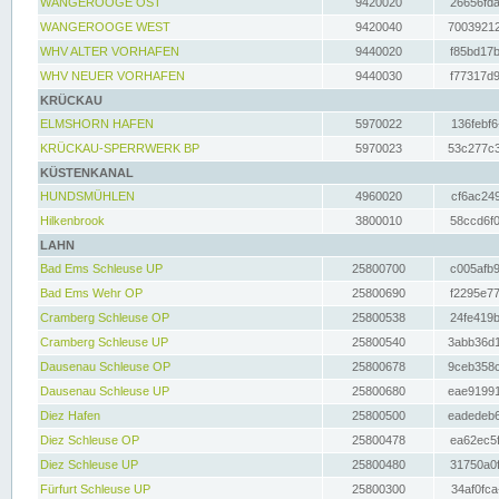
WANGEROOGE OST
9420020
26656fda
WANGEROOGE WEST
9420040
70039212
WHV ALTER VORHAFEN
9440020
f85bd17b
WHV NEUER VORHAFEN
9440030
f77317d9
KRÜCKAU
ELMSHORN HAFEN
5970022
136febf6
KRÜCKAU-SPERRWERK BP
5970023
53c277c3
KÜSTENKANAL
HUNDSMÜHLEN
4960020
cf6ac249
Hilkenbrook
3800010
58ccd6f0
LAHN
Bad Ems Schleuse UP
25800700
c005afb9
Bad Ems Wehr OP
25800690
f2295e77
Cramberg Schleuse OP
25800538
24fe419b
Cramberg Schleuse UP
25800540
3abb36d1
Dausenau Schleuse OP
25800678
9ceb358c
Dausenau Schleuse UP
25800680
eae91991
Diez Hafen
25800500
eadedeb6
Diez Schleuse OP
25800478
ea62ec5f
Diez Schleuse UP
25800480
31750a0f
Fürfurt Schleuse UP
25800300
34af0fca