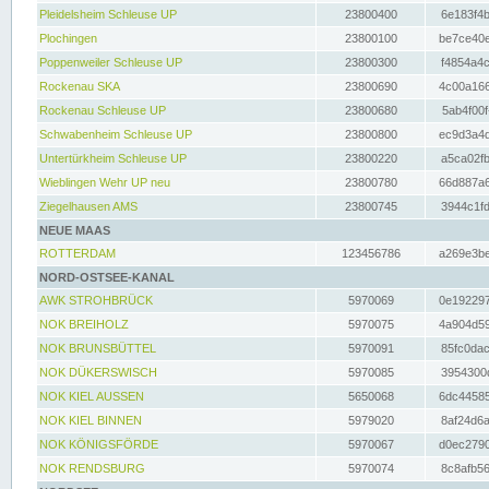
Pleidelsheim Schleuse UP
23800400
6e183f4b
Plochingen
23800100
be7ce40e
Poppenweiler Schleuse UP
23800300
f4854a4c
Rockenau SKA
23800690
4c00a166
Rockenau Schleuse UP
23800680
5ab4f00f
Schwabenheim Schleuse UP
23800800
ec9d3a4d
Untertürkheim Schleuse UP
23800220
a5ca02fb
Wieblingen Wehr UP neu
23800780
66d887a6
Ziegelhausen AMS
23800745
3944c1fd
NEUE MAAS
ROTTERDAM
123456786
a269e3be
NORD-OSTSEE-KANAL
AWK STROHBRÜCK
5970069
0e192297
NOK BREIHOLZ
5970075
4a904d59
NOK BRUNSBÜTTEL
5970091
85fc0dac
NOK DÜKERSWISCH
5970085
3954300d
NOK KIEL AUSSEN
5650068
6dc44585
NOK KIEL BINNEN
5979020
8af24d6a
NOK KÖNIGSFÖRDE
5970067
d0ec2790
NOK RENDSBURG
5970074
8c8afb56