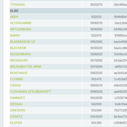
TÖNNING
9520070
00e386ac
ELBE
AKEN
502010
094b96e5
ALTENGAMME
5930070
2ee12b9a
ARTLENBURG
5930050
b3492c68
BARBY
502070
939f82ec
BLANKENESE UF
5952065
bacb459b
BLECKEDE
5930020
6aa1cd8e
BOIZENBURG
5930033
33e0bce0
BROKDORF
5970050
610ab204
BRUNSBÜTTEL MPM
5970094
d4f5f719
BUNTHAUS
5952020
ae1b91d0
COSWIG
501470
1ce53a59
CRANZ
5950070
e6b42536
CUXHAVEN STEUBENHÖFT
5990020
aad49293
DAMNATZ
5910030
c233674f
DESSAU
502000
1edc5fa4
DRESDEN
501060
70272185
DÖMITZ
5910025
6e3ea719
ELSTER
501390
c093b557