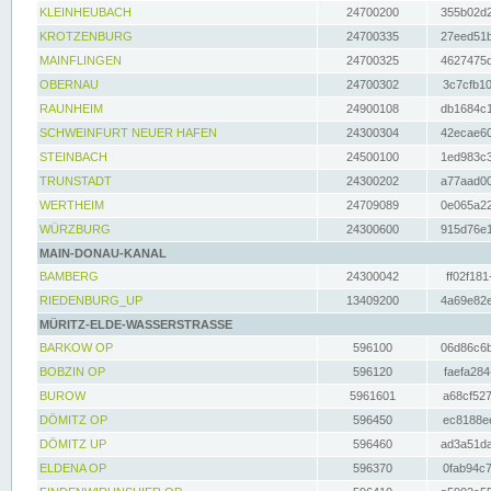
KLEINHEUBACH
24700200
355b02d2
KROTZENBURG
24700335
27eed51b
MAINFLINGEN
24700325
4627475d
OBERNAU
24700302
3c7cfb10
RAUNHEIM
24900108
db1684c1
SCHWEINFURT NEUER HAFEN
24300304
42ecae60
STEINBACH
24500100
1ed983c3
TRUNSTADT
24300202
a77aad00
WERTHEIM
24709089
0e065a22
WÜRZBURG
24300600
915d76e1
MAIN-DONAU-KANAL
BAMBERG
24300042
ff02f181
RIEDENBURG_UP
13409200
4a69e82e
MÜRITZ-ELDE-WASSERSTRASSE
BARKOW OP
596100
06d86c6b
BOBZIN OP
596120
faefa284
BUROW
5961601
a68cf527
DÖMITZ OP
596450
ec8188ee
DÖMITZ UP
596460
ad3a51da
ELDENA OP
596370
0fab94c7