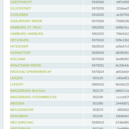
GEESTHACHT
5930060
44f7e955
GLÜCKSTADT
5970035
1f1bbed7
GORLEBEN
5910020
ac507f42
GRAUERORT REEDE
5970026
7398029b
HAMBURG ST. PAULI
5952050
d488c5cc
HAMBURG-HARBURG
5952025
706e5110
HETLINGEN
5970010
599c23b1
HITZACKER
5920010
a26e57c9
HOHNSTORF
5930040
d9289367
KOLLMAR
5970025
3ed90357
KRAUTSAND REEDE
5970031
8c20b4dc
KRÜCKAU-SPERRWERK AP
5970024
a653eb04
LENZEN
503120
c80a4f21
LÜHORT
5960010
8d18d129
MAGDEBURG-BUCKAU
502170
b8567c1e
MAGDEBURG-STROMBRÜCKE
502180
ccccb57f
MEISSEN
501080
24440872
MÜGGENDORF
503070
48f2661f
MÜHLBERG
501160
16b9b4e7
NEU DARCHAU
5930010
67d6e882
NIEGRIPP AP
502240
3adf88fd