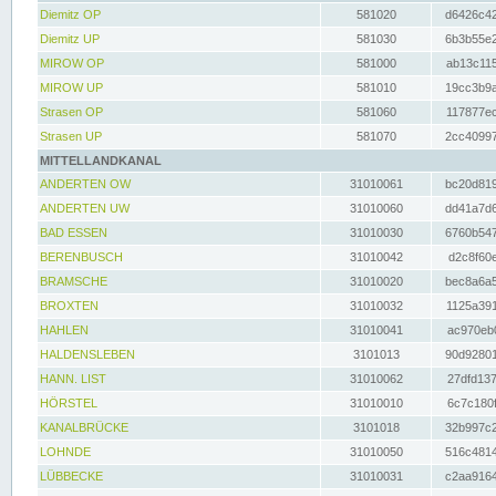
Diemitz OP
581020
d6426c42
Diemitz UP
581030
6b3b55e2
MIROW OP
581000
ab13c115
MIROW UP
581010
19cc3b9a
Strasen OP
581060
117877ec
Strasen UP
581070
2cc40997
MITTELLANDKANAL
ANDERTEN OW
31010061
bc20d819
ANDERTEN UW
31010060
dd41a7d6
BAD ESSEN
31010030
6760b547
BERENBUSCH
31010042
d2c8f60e
BRAMSCHE
31010020
bec8a6a5
BROXTEN
31010032
1125a391
HAHLEN
31010041
ac970eb0
HALDENSLEBEN
3101013
90d92801
HANN. LIST
31010062
27dfd137
HÖRSTEL
31010010
6c7c180f
KANALBRÜCKE
3101018
32b997c2
LOHNDE
31010050
516c4814
LÜBBECKE
31010031
c2aa9164