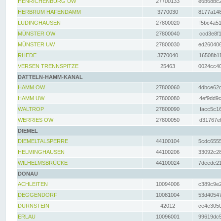
HENRICHENBURG UW
27700133
e6b68bc2
HERBRUM HAFENDAMM
3770030
8177a148
LÜDINGHAUSEN
27800020
f5bc4a51
MÜNSTER OW
27800040
ccd3e8f1
MÜNSTER UW
27800030
ed260406
RHEDE
3770040
16508b11
VERSEN TRENNSPITZE
25463
0024cc40
DATTELN-HAMM-KANAL
HAMM OW
27800060
4dbce62d
HAMM UW
27800080
4ef9dd9c
WALTROP
27800090
facc5c16
WERRIES OW
27800050
d31767ef
DIEMEL
DIEMELTALSPERRE
44100104
5cdc6555
HELMINGHAUSEN
44100206
33092c28
WILHELMSBRÜCKE
44100024
7deedc21
DONAU
ACHLEITEN
10094006
c389c9e2
DEGGENDORF
10081004
53d40547
DÜRNSTEIN
42012
ce4e3050
ERLAU
10096001
99619dc5