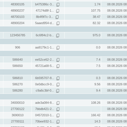
48300105
b475386c-3...
1.74
08.08.2026 08
48900237
47174d8f-1...
107.75
08.08.2026 08
48700103
8b4f9f7c-3...
38.47
08.08.2026 08
48900204
5aaed954-d...
82.32
08.08.2026 08
123456785
6c6f84c2-b...
975.0
08.08.2026 08
906
aa9179c1-1...
0.0
08.08.2026 08
586640
ee52ce62-2...
7.4
08.08.2026 08
586650
45721a68-5...
7.5
08.08.2026 08
586810
6b595707-8...
0.3
08.08.2026 08
586270
0e0dbcc9-0...
9.56
08.08.2026 08
586280
c9a6c3bf-0...
9.4
08.08.2026 08
34000010
ade3a084-8...
108.26
08.08.2026 08
27700122
7bbdb421-2...
08.08.2026 08
3690010
04572010-1...
166.42
08.08.2026 08
27700111
70bee932-1...
14.3
08.08.2026 08