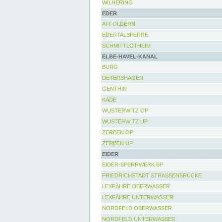
WILHERING
EDER
AFFOLDERN
EDERTALSPERRE
SCHMITTLOTHEIM
ELBE-HAVEL-KANAL
BURG
DETERSHAGEN
GENTHIN
KADE
WUSTERWITZ OP
WUSTERWITZ UP
ZERBEN OP
ZERBEN UP
EIDER
EIDER-SPERRWERK BP
FRIEDRICHSTADT STRASSENBRÜCKE
LEXFÄHRE OBERWASSER
LEXFÄHRE UNTERWASSER
NORDFELD OBERWASSER
NORDFELD UNTERWASSER