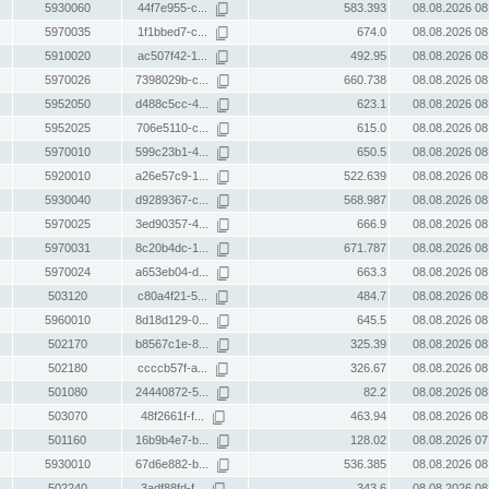
5930060
44f7e955-c...
583.393
08.08.2026 08
5970035
1f1bbed7-c...
674.0
08.08.2026 08
5910020
ac507f42-1...
492.95
08.08.2026 08
5970026
7398029b-c...
660.738
08.08.2026 08
5952050
d488c5cc-4...
623.1
08.08.2026 08
5952025
706e5110-c...
615.0
08.08.2026 08
5970010
599c23b1-4...
650.5
08.08.2026 08
5920010
a26e57c9-1...
522.639
08.08.2026 08
5930040
d9289367-c...
568.987
08.08.2026 08
5970025
3ed90357-4...
666.9
08.08.2026 08
5970031
8c20b4dc-1...
671.787
08.08.2026 08
5970024
a653eb04-d...
663.3
08.08.2026 08
503120
c80a4f21-5...
484.7
08.08.2026 08
5960010
8d18d129-0...
645.5
08.08.2026 08
502170
b8567c1e-8...
325.39
08.08.2026 08
502180
ccccb57f-a...
326.67
08.08.2026 08
501080
24440872-5...
82.2
08.08.2026 08
503070
48f2661f-f...
463.94
08.08.2026 08
501160
16b9b4e7-b...
128.02
08.08.2026 07
5930010
67d6e882-b...
536.385
08.08.2026 08
502240
3adf88fd-f...
343.6
08.08.2026 08