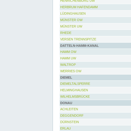
HENRICHENBURG UW
HERBRUM HAFENDAMM
LÜDINGHAUSEN
MÜNSTER OW
MÜNSTER UW
RHEDE
VERSEN TRENNSPITZE
DATTELN-HAMM-KANAL
HAMM OW
HAMM UW
WALTROP
WERRIES OW
DIEMEL
DIEMELTALSPERRE
HELMINGHAUSEN
WILHELMSBRÜCKE
DONAU
ACHLEITEN
DEGGENDORF
DÜRNSTEIN
ERLAU