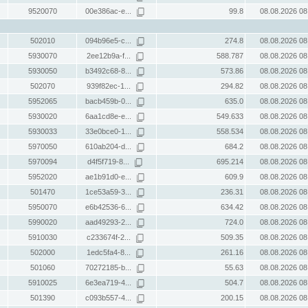
9520070
00e386ac-e...
99.8
08.08.2026 08
502010
094b96e5-c...
274.8
08.08.2026 08
5930070
2ee12b9a-f...
588.787
08.08.2026 08
5930050
b3492c68-8...
573.86
08.08.2026 08
502070
939f82ec-1...
294.82
08.08.2026 08
5952065
bacb459b-0...
635.0
08.08.2026 08
5930020
6aa1cd8e-e...
549.633
08.08.2026 08
5930033
33e0bce0-1...
558.534
08.08.2026 08
5970050
610ab204-d...
684.2
08.08.2026 08
5970094
d4f5f719-8...
695.214
08.08.2026 08
5952020
ae1b91d0-e...
609.9
08.08.2026 08
501470
1ce53a59-3...
236.31
08.08.2026 08
5950070
e6b42536-6...
634.42
08.08.2026 08
5990020
aad49293-2...
724.0
08.08.2026 08
5910030
c233674f-2...
509.35
08.08.2026 08
502000
1edc5fa4-8...
261.16
08.08.2026 08
501060
70272185-b...
55.63
08.08.2026 08
5910025
6e3ea719-4...
504.7
08.08.2026 08
501390
c093b557-4...
200.15
08.08.2026 08