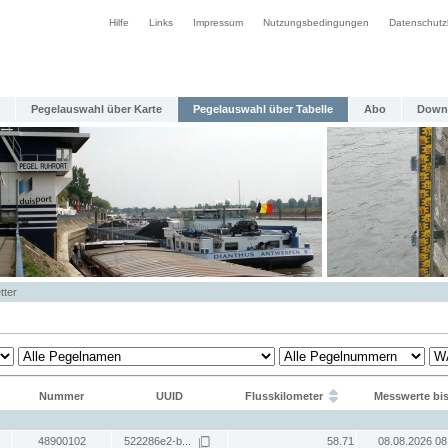
Hilfe
Links
Impressum
Nutzungsbedingungen
Datenschutz
Pegelauswahl über Karte
Pegelauswahl über Tabelle
Abo
Down
tter
Nummer
UUID
Flusskilometer
Messwerte bi
48900102
522286e2-b...
58.71
08.08.2026 08