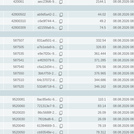
420061
aec23fd6-9...
2144.1
08.08.2026 08
42800502
ab9d5a42-2...
44.02
08.08.2026 08
42800310
c6e9f744-4...
49.2
08.08.2026 08
42800309
d2155fa6-b...
74.5
08.08.2026 08
587507
831ad501-d...
332.54
08.08.2026 08
587505
a7b1eda9-b...
326.83
08.08.2026 08
587535
e9e7f20c-9...
361.444
08.08.2026 08
587541
e4f29379-6...
371.285
08.08.2026 08
587540
c6a12d34-c...
376.56
08.08.2026 08
587550
3bfcf759-2...
376.965
08.08.2026 08
587510
64c37072-d...
344.686
08.08.2026 08
587520
532d8718-6...
346.162
08.08.2026 08
9520081
8ac85e6c-6...
110.1
08.08.2026 08
9520060
721313e7-9...
83.14
08.08.2026 08
9520020
86c5688f-2...
26.09
08.08.2026 08
9520030
7f01fbd8-6...
26.09
08.08.2026 08
9520040
61394669-3...
78.19
08.08.2026 08
9520050
cb93548e-c...
78.312
08.08.2026 08