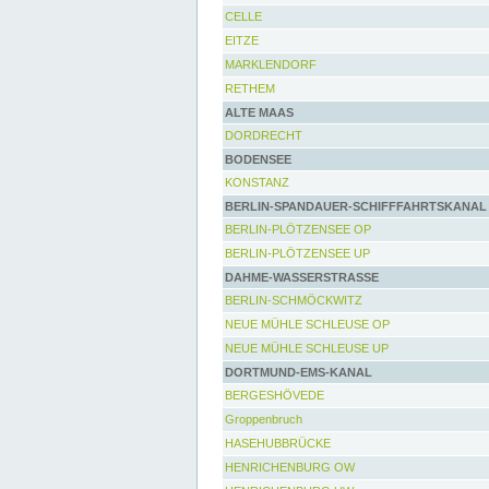
CELLE
EITZE
MARKLENDORF
RETHEM
ALTE MAAS
DORDRECHT
BODENSEE
KONSTANZ
BERLIN-SPANDAUER-SCHIFFFAHRTSKANAL
BERLIN-PLÖTZENSEE OP
BERLIN-PLÖTZENSEE UP
DAHME-WASSERSTRASSE
BERLIN-SCHMÖCKWITZ
NEUE MÜHLE SCHLEUSE OP
NEUE MÜHLE SCHLEUSE UP
DORTMUND-EMS-KANAL
BERGESHÖVEDE
Groppenbruch
HASEHUBBRÜCKE
HENRICHENBURG OW