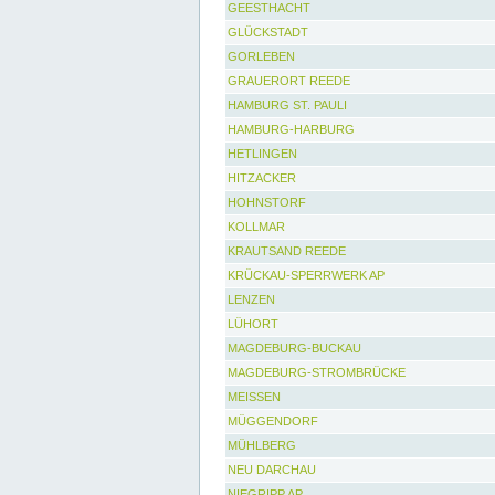
GEESTHACHT
GLÜCKSTADT
GORLEBEN
GRAUERORT REEDE
HAMBURG ST. PAULI
HAMBURG-HARBURG
HETLINGEN
HITZACKER
HOHNSTORF
KOLLMAR
KRAUTSAND REEDE
KRÜCKAU-SPERRWERK AP
LENZEN
LÜHORT
MAGDEBURG-BUCKAU
MAGDEBURG-STROMBRÜCKE
MEISSEN
MÜGGENDORF
MÜHLBERG
NEU DARCHAU
NIEGRIPP AP