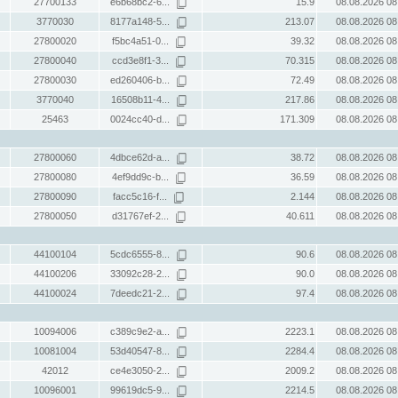
27700133
e6b68bc2-6...
15.9
08.08.2026 08
3770030
8177a148-5...
213.07
08.08.2026 08
27800020
f5bc4a51-0...
39.32
08.08.2026 08
27800040
ccd3e8f1-3...
70.315
08.08.2026 08
27800030
ed260406-b...
72.49
08.08.2026 08
3770040
16508b11-4...
217.86
08.08.2026 08
25463
0024cc40-d...
171.309
08.08.2026 08
27800060
4dbce62d-a...
38.72
08.08.2026 08
27800080
4ef9dd9c-b...
36.59
08.08.2026 08
27800090
facc5c16-f...
2.144
08.08.2026 08
27800050
d31767ef-2...
40.611
08.08.2026 08
44100104
5cdc6555-8...
90.6
08.08.2026 08
44100206
33092c28-2...
90.0
08.08.2026 08
44100024
7deedc21-2...
97.4
08.08.2026 08
10094006
c389c9e2-a...
2223.1
08.08.2026 08
10081004
53d40547-8...
2284.4
08.08.2026 08
42012
ce4e3050-2...
2009.2
08.08.2026 08
10096001
99619dc5-9...
2214.5
08.08.2026 08