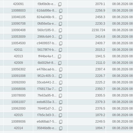
420091
f3bf0b0b-e...
2079.1
08.08.2026 08
10088003
616dd98e-8...
2256.9
08.08.2026 08
10046105
824a046b-9...
2458.3
08.08.2026 08
10090708
0fd56e0a-e...
2230.3
08.08.2026 08
10090408
560cf185-0...
2230.724
08.08.2026 08
10053009
296fc6d4-3...
2414.8
08.08.2026 08
10054500
c9409937-b...
2409.7
08.08.2026 08
42011
56178f74-b...
2015.2
08.08.2026 08
42013
ff44be4a-f...
1941.5
08.08.2026 08
42009
6b002fef-8...
2111.0
08.08.2026 08
10056302
e476bcad-b...
2397.4
08.08.2026 08
10091008
9f12c405-3...
2226.7
08.08.2026 08
10092000
33ceb441-2...
2225.2
08.08.2026 08
10068006
f768173a-7...
2350.7
08.08.2026 08
10078000
7fe63a95-8...
2305.5
08.08.2026 08
10061007
eebd633a-3...
2379.3
08.08.2026 08
10062000
7644f1d7-3...
2376.5
08.08.2026 08
42015
f7b5c3d3-3...
1879.2
08.08.2026 08
10089006
e6d68ab7-5...
2249.5
08.08.2026 08
42014
35846b8b-e...
1894.7
08.08.2026 08