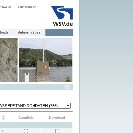
hinweise
Einstellungen
loads
Webservices
s
Ganglinie
Download
:30