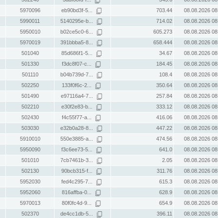
5970096
eb90bd3f-5...
703.44
08.08.2026 08
5990011
5140295e-b...
714.02
08.08.2026 08
5950010
b02ce5c0-6...
605.273
08.08.2026 08
5970019
391bbba5-8...
658.444
08.08.2026 08
501040
85d686f1-5...
34.67
08.08.2026 08
501330
f3dc8f07-c...
184.45
08.08.2026 08
501110
b04b739d-7...
108.4
08.08.2026 08
502250
133f0f6c-2...
350.64
08.08.2026 08
501490
e97116a4-7...
257.84
08.08.2026 08
502210
e30f2e83-b...
333.12
08.08.2026 08
502430
f4c55f77-a...
416.06
08.08.2026 08
503030
e32b0a28-8...
447.22
08.08.2026 08
5910010
550e3885-a...
474.56
08.08.2026 08
5950090
f3c6ee73-5...
641.0
08.08.2026 08
501010
7cb7461b-3...
2.05
08.08.2026 08
502130
90bcb315-f...
311.76
08.08.2026 08
5952030
fed4c295-7...
615.3
08.08.2026 08
5952060
816affba-0...
628.9
08.08.2026 08
5970013
80f0fc4d-9...
654.9
08.08.2026 08
502370
de4cc1db-5...
396.11
08.08.2026 08