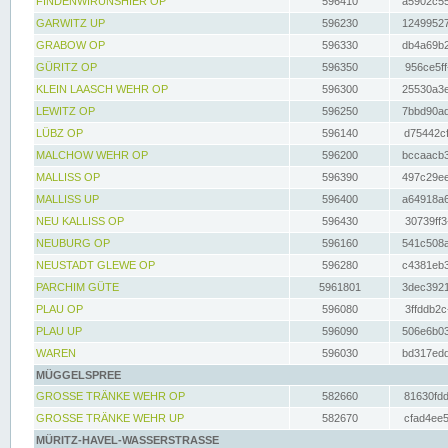
FINDENWIRUNSHIER OP
596410
a5902c55
GARWITZ UP
596230
12499527
GRABOW OP
596330
db4a69b2
GÜRITZ OP
596350
956ce5ff
KLEIN LAASCH WEHR OP
596300
25530a3e
LEWITZ OP
596250
7bbd90ad
LÜBZ OP
596140
d75442cf
MALCHOW WEHR OP
596200
bccaacb3
MALLISS OP
596390
497c29ee
MALLISS UP
596400
a64918a6
NEU KALLISS OP
596430
30739ff3
NEUBURG OP
596160
541c508a
NEUSTADT GLEWE OP
596280
c4381eb3
PARCHIM GÜTE
5961801
3dec3921
PLAU OP
596080
3ffddb2c
PLAU UP
596090
506e6b03
WAREN
596030
bd317edd
MÜGGELSPREE
GROSSE TRÄNKE WEHR OP
582660
81630fdd
GROSSE TRÄNKE WEHR UP
582670
cfad4ee5
MÜRITZ-HAVEL-WASSERSTRASSE