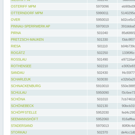
OSTERIFF MPM
5970096
eb90bd3f
OTTERNDORF MPM
5990011
5140295e
OVER
5950010
b02ce5c0
PINNAU-SPERRWERK AP
5970019
391bbba5
PIRNA
501040
85d686f1
PRETZSCH-MAUKEN
501330
f3dc8f07
RIESA
501110
b04b739d
ROGÄTZ
502250
133f0f6c
ROSSLAU
501490
e97116a4
ROTHENSEE
502210
e30f2e83
SANDAU
502430
f4c55f77
SCHARLEUK
503030
e32b0a28
SCHNACKENBURG
5910010
550e3885
SCHULAU
5950090
f3c6ee73
SCHÖNA
501010
7cb7461b
SCHÖNEBECK
502130
90bcb315
SCHÖPFSTELLE
5952030
fed4c295
SEEMANNSHÖFT
5952060
816affba
STADERSAND
5970013
80f0fc4d
STORKAU
502370
de4cc1db