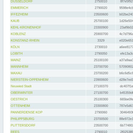
DÜSSELDORF
2750010
8f7e5f92
EMMERICH
2790020
9598e4cb
IFFEZHEIM
23500600
b02be240
KAUB
25700100
1d26e504
KEHL-KRONENHOF
23300900
23af9b02
KOBLENZ
25900700
4c7d796a
KONSTANZ-RHEIN
3329
e020e651
KÖLN
2730010
a6ee8177
LOBITH
2790050
efe13a3d
MAINZ
25100100
a37a9aa3
MANNHEIM
23700700
57090802
MAXAU
23700200
b6c6d5c8
NIERSTEIN-OPPENHEIM
23900600
d28e7ed1
Neuwied Stadt
27100370
dc407f1e
OBERWINTER
27100700
b45359df
OESTRICH
25100300
665be0fe
OTTENHEIM
23300800
787e5d63
PANNERDENSE KOP
2790060
3046493f
PHILIPPSBURG
23700500
88e972e1
PLITTERSDORF
23500700
6b774802
REES
2790010
2f025389