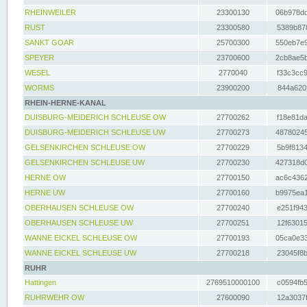
RHEINWEILER
23300130
06b978dd
RUST
23300580
5389b878
SANKT GOAR
25700300
550eb7e9
SPEYER
23700600
2cb8ae5b
WESEL
2770040
f33c3cc9
WORMS
23900200
844a620f
RHEIN-HERNE-KANAL
DUISBURG-MEIDERICH SCHLEUSE OW
27700262
f18e81da
DUISBURG-MEIDERICH SCHLEUSE UW
27700273
48780245
GELSENKIRCHEN SCHLEUSE OW
27700229
5b9f8134
GELSENKIRCHEN SCHLEUSE UW
27700230
427318d0
HERNE OW
27700150
ac6c4362
HERNE UW
27700160
b9975ea1
OBERHAUSEN SCHLEUSE OW
27700240
e251f943
OBERHAUSEN SCHLEUSE UW
27700251
12f63015
WANNE EICKEL SCHLEUSE OW
27700193
05ca0e33
WANNE EICKEL SCHLEUSE UW
27700218
23045f8b
RUHR
Hattingen
2769510000100
c0594fb5
RUHRWEHR OW
27600090
12a3037f