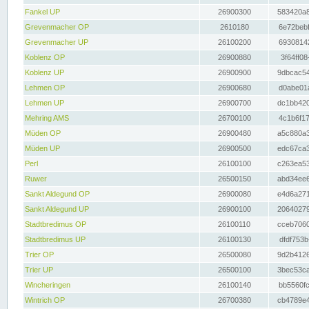
Fankel UP
26900300
583420a8
Grevenmacher OP
2610180
6e72bebf
Grevenmacher UP
26100200
69308142
Koblenz OP
26900880
3f64ff08
Koblenz UP
26900900
9dbcac54
Lehmen OP
26900680
d0abe01a
Lehmen UP
26900700
dc1bb420
Mehring AMS
26700100
4c1b6f17
Müden OP
26900480
a5c880a3
Müden UP
26900500
edc67ca3
Perl
26100100
c263ea53
Ruwer
26500150
abd34ee6
Sankt Aldegund OP
26900080
e4d6a271
Sankt Aldegund UP
26900100
20640279
Stadtbredimus OP
26100110
cceb7060
Stadtbredimus UP
26100130
dfdf753b
Trier OP
26500080
9d2b4126
Trier UP
26500100
3bec53ca
Wincheringen
26100140
bb5560fc
Wintrich OP
26700380
cb4789e4