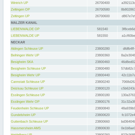
Wintrich UP
26700400
a392113c
Zeltingen OP
26700580
8b802863
Zeltingen UP
26700600
d867e7e9
MALZER KANAL
LIEBENWALDE OP
581540
3f8ceb6d
LIEBENWALDE UP
581550
a1cf60be
NECKAR
Aldingen Schleuse UP
23800280
dfdfb4ff
Beihingen Wehr UP
23800360
8a2e3048
Besigheim SKA
23800460
46d8ed02
Besigheim Schleuse UP
23800480
57db82c7
Besigheim Wehr UP
23800440
42c11b7a
Cannstatt Schleuse UP
23800240
7068d262
Deizisau Schleuse UP
23800120
c5b6243d
Esslingen Schleuse UP
23800180
130a3761
Esslingen Wehr OP
23800176
31c32a38
Feudenheim Schleuse UP
23800840
48a939b9
Gundelsheim UP
23800620
fc1072e4
Guttenbach Schleuse UP
23800660
bd36404b
Hassmersheim AMS
23800630
0e1b8ae0
Heidelberg UP
23800760
827b2685