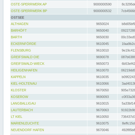
OSTE-SPERRWERK AP
9000000590
8c3295dc
OSTE-SPERRWERK BP
9000000532
7cb4566b
OSTSEE
ALTHAGEN
9650024
b8d05bf9
BARHÖFT
9650040
09227288
BARTH
9650030
00c33ed9
ECKERNFÖRDE
9610045
1faa9b2c
FLENSBURG
9610010
9e19c411
GREIFSWALD OIE
9690078
087b6386
GREIFSWALD-WIECK
9650073
6b53ef42
HEILIGENHAFEN
9610070
06219dd9
KAPPELN
9610035
b09f2243
KIEL-HOLTENAU
9610066
3ad4013f
KLOSTER
9670050
905e7328
KOSEROW
9690093
c0f33a36
LANGBALLIGAU
9610015
5a33bf14
LAUTERBACH
9670063
91922b9b
LT KIEL
9610050
736437d7
MARIENLEUCHTE
9610075
8effc15d
NEUENDORF HAFEN
9670046
492f85b8