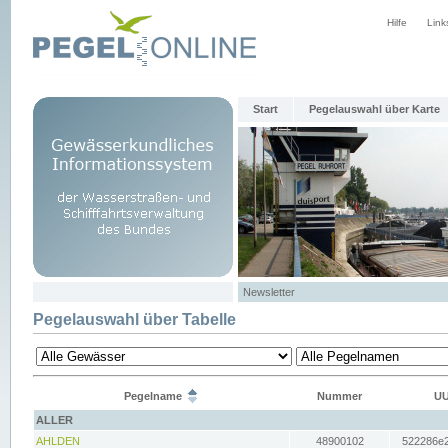
Hilfe
Link
Start
Pegelauswahl über Karte
Newsletter
Pegelauswahl über Tabelle
Pegelname
Nummer
UU
ALLER
AHLDEN
48900102
522286e2