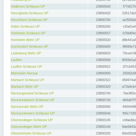
Heilbronn Schleuse UP
23800560
f77df170
Hessigheim Schleuse UP
23800420
23517de9
Hirschhorn Schleuse UP
23800700
acf505dd
Hofen Schleuse UP
23800260
cf2af1a4
Horkheim Schleuse UP
23800557
b76bf04c
Horkheim Wehr UP
23800520
d9b441a5
Kochendorf Schleuse UP
23800600
8f695e71
Ladenburg Wehr UP
23800820
70cee7df
Lauffen
23800500
8559d1a0
Lauffen Schleuse UP
23800501
2f7cb553
Mannheim Neckar
23800900
25582d3f
Marbach Schleuse UP
23800322
456974a8
Marbach Wehr UP
23800320
a73a9cb4
Neckargemünd Schleuse UP
23800740
7be3ff2e
Neckarsteinach Schleuse UP
23800720
d64d07f7
Neckarsulm Wehr UP
23800580
845944f8
Neckarzimmern Schleuse UP
23800640
f00c7183
Oberesslingen Schleuse UP
23800145
cbfae6bc
Oberesslingen Wehr UP
23800140
9de0843a
Obertürkheim Schleuse UP
23800200
80e002d8