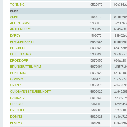
TÖNNING
9520070
00e386ac
ELBE
AKEN
502010
094b96e5
ALTENGAMME
5930070
2ee12b9a
ARTLENBURG
5930050
b3492c68
BARBY
502070
939f82ec
BLANKENESE UF
5952065
bacb459b
BLECKEDE
5930020
6aa1cd8e
BOIZENBURG
5930033
33e0bce0
BROKDORF
5970050
610ab204
BRUNSBÜTTEL MPM
5970094
d4f5f719
BUNTHAUS
5952020
ae1b91d0
COSWIG
501470
1ce53a59
CRANZ
5950070
e6b42536
CUXHAVEN STEUBENHÖFT
5990020
aad49293
DAMNATZ
5910030
c233674f
DESSAU
502000
1edc5fa4
DRESDEN
501060
70272185
DÖMITZ
5910025
6e3ea719
ELSTER
501390
c093b557