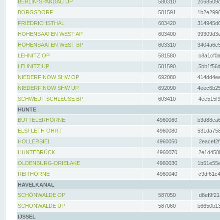
BERLIN-SPANDAU UP
580310
2c68509c
BORGSDORF
581591
1b2e2996
FRIEDRICHSTHAL
603420
314945d6
HOHENSAATEN WEST AP
603400
99309d3e
HOHENSAATEN WEST BP
603310
3404a6e5
LEHNITZ OP
581580
c8a1cf0a
LEHNITZ UP
581590
5bb1f56d
NIEDERFINOW SHW OP
692080
414dd4ee
NIEDERFINOW SHW UP
692090
4eec6b25
SCHWEDT SCHLEUSE BP
603410
4ee515f9
HUNTE
BUTTELERHÖRNE
4960060
b3d88ca6
ELSFLETH OHRT
4960080
531da758
HOLLERSIEL
4960050
2eacef2f
HUNTEBRÜCK
4960070
2e1d458b
OLDENBURG-DRIELAKE
4960030
1b51e55e
REITHÖRNE
4960040
c9df61c4
HAVELKANAL
SCHÖNWALDE OP
587050
d8ef9f21
SCHÖNWALDE UP
587060
b6650b13
IJSSEL