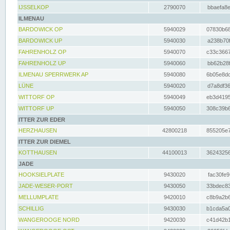
IJSSELKOP
2790070
bbaefa8e
ILMENAU
BARDOWICK OP
5940029
07830b68
BARDOWICK UP
5940030
a238b70f
FAHRENHOLZ OP
5940070
c33c3667
FAHRENHOLZ UP
5940060
bb62b28f
ILMENAU SPERRWERK AP
5940080
6b05e8dc
LÜNE
5940020
d7a8df36
WITTORF OP
5940049
eb3d4195
WITTORF UP
5940050
308c39b6
ITTER ZUR EDER
HERZHAUSEN
42800218
855205e7
ITTER ZUR DIEMEL
KOTTHAUSEN
44100013
36243256
JADE
HOOKSIELPLATE
9430020
fac30fe9
JADE-WESER-PORT
9430050
33bdec83
MELLUMPLATE
9420010
c8b9a2b6
SCHILLIG
9430030
b1cda5a0
WANGEROOGE NORD
9420030
c41d42b1