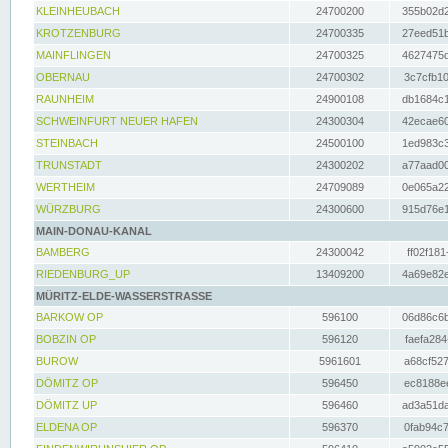
KLEINHEUBACH
24700200
355b02d2
KROTZENBURG
24700335
27eed51b
MAINFLINGEN
24700325
4627475d
OBERNAU
24700302
3c7cfb10
RAUNHEIM
24900108
db1684c1
SCHWEINFURT NEUER HAFEN
24300304
42ecae60
STEINBACH
24500100
1ed983c3
TRUNSTADT
24300202
a77aad00
WERTHEIM
24709089
0e065a22
WÜRZBURG
24300600
915d76e1
MAIN-DONAU-KANAL
BAMBERG
24300042
ff02f181
RIEDENBURG_UP
13409200
4a69e82e
MÜRITZ-ELDE-WASSERSTRASSE
BARKOW OP
596100
06d86c6b
BOBZIN OP
596120
faefa284
BUROW
5961601
a68cf527
DÖMITZ OP
596450
ec8188ee
DÖMITZ UP
596460
ad3a51da
ELDENA OP
596370
0fab94c7