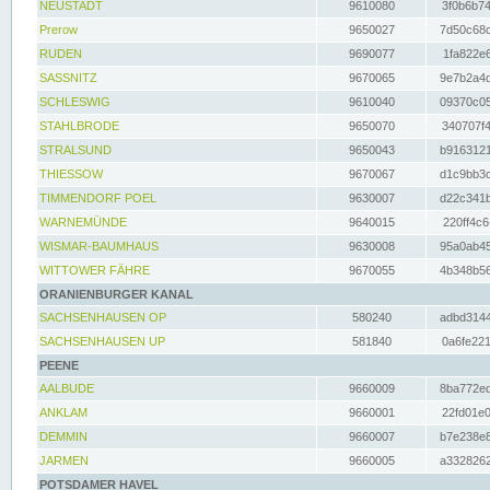
NEUSTADT
9610080
3f0b6b74
Prerow
9650027
7d50c68c
RUDEN
9690077
1fa822e6
SASSNITZ
9670065
9e7b2a4d
SCHLESWIG
9610040
09370c05
STAHLBRODE
9650070
340707f4
STRALSUND
9650043
b9163121
THIESSOW
9670067
d1c9bb3c
TIMMENDORF POEL
9630007
d22c341b
WARNEMÜNDE
9640015
220ff4c6
WISMAR-BAUMHAUS
9630008
95a0ab45
WITTOWER FÄHRE
9670055
4b348b56
ORANIENBURGER KANAL
SACHSENHAUSEN OP
580240
adbd3144
SACHSENHAUSEN UP
581840
0a6fe221
PEENE
AALBUDE
9660009
8ba772ed
ANKLAM
9660001
22fd01e0
DEMMIN
9660007
b7e238e8
JARMEN
9660005
a3328262
POTSDAMER HAVEL