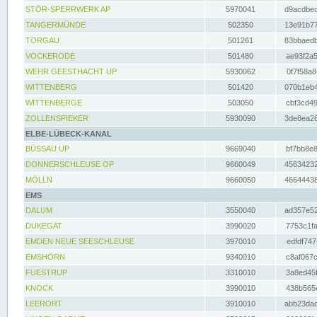
STÖR-SPERRWERK AP
5970041
d9acdbec
TANGERMÜNDE
502350
13e91b77
TORGAU
501261
83bbaedb
VOCKERODE
501480
ae93f2a5
WEHR GEESTHACHT UP
5930062
0f7f58a8
WITTENBERG
501420
070b1eb4
WITTENBERGE
503050
cbf3cd49
ZOLLENSPIEKER
5930090
3de8ea26
ELBE-LÜBECK-KANAL
BÜSSAU UP
9669040
bf7bb8e8
DONNERSCHLEUSE OP
9660049
45634232
MÖLLN
9660050
46644438
EMS
DALUM
3550040
ad357e52
DUKEGAT
3990020
7753c1fa
EMDEN NEUE SEESCHLEUSE
3970010
edfdf747
EMSHÖRN
9340010
c8af067c
FUESTRUP
3310010
3a8ed45f
KNOCK
3990010
438b565e
LEERORT
3910010
abb23dad