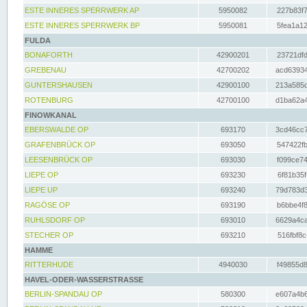
ESTE INNERES SPERRWERK AP
5950082
227b83f7
ESTE INNERES SPERRWERK BP
5950081
5fea1a12
FULDA
BONAFORTH
42900201
23721dfd
GREBENAU
42700202
acd63934
GUNTERSHAUSEN
42900100
213a585d
ROTENBURG
42700100
d1ba62a4
FINOWKANAL
EBERSWALDE OP
693170
3cd46cc7
GRAFENBRÜCK OP
693050
547422fb
LEESENBRÜCK OP
693030
f099ce74
LIEPE OP
693230
6f81b35f
LIEPE UP
693240
79d783d3
RAGÖSE OP
693190
b6bbe4f8
RUHLSDORF OP
693010
6629a4ca
STECHER OP
693210
516fbf8c
HAMME
RITTERHUDE
4940030
f49855d8
HAVEL-ODER-WASSERSTRASSE
BERLIN-SPANDAU OP
580300
e607a4b6