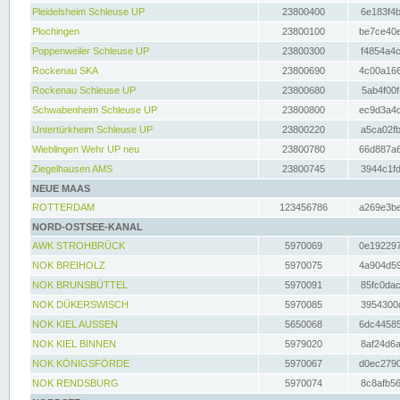
Pleidelsheim Schleuse UP
23800400
6e183f4b
Plochingen
23800100
be7ce40e
Poppenweiler Schleuse UP
23800300
f4854a4c
Rockenau SKA
23800690
4c00a166
Rockenau Schleuse UP
23800680
5ab4f00f
Schwabenheim Schleuse UP
23800800
ec9d3a4d
Untertürkheim Schleuse UP
23800220
a5ca02fb
Wieblingen Wehr UP neu
23800780
66d887a6
Ziegelhausen AMS
23800745
3944c1fd
NEUE MAAS
ROTTERDAM
123456786
a269e3be
NORD-OSTSEE-KANAL
AWK STROHBRÜCK
5970069
0e192297
NOK BREIHOLZ
5970075
4a904d59
NOK BRUNSBÜTTEL
5970091
85fc0dac
NOK DÜKERSWISCH
5970085
3954300d
NOK KIEL AUSSEN
5650068
6dc44585
NOK KIEL BINNEN
5979020
8af24d6a
NOK KÖNIGSFÖRDE
5970067
d0ec2790
NOK RENDSBURG
5970074
8c8afb56