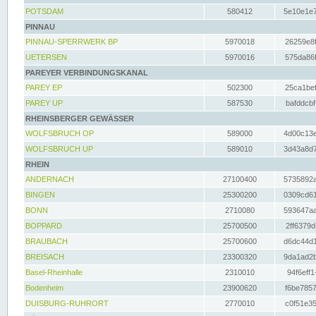
POTSDAM
580412
5e10e1e7
PINNAU
PINNAU-SPERRWERK BP
5970018
26259e8f
UETERSEN
5970016
575da86f
PAREYER VERBINDUNGSKANAL
PAREY EP
502300
25ca1bef
PAREY UP
587530
bafddcbf
RHEINSBERGER GEWÄSSER
WOLFSBRUCH OP
589000
4d00c13e
WOLFSBRUCH UP
589010
3d43a8d7
RHEIN
ANDERNACH
27100400
5735892a
BINGEN
25300200
0309cd61
BONN
2710080
593647aa
BOPPARD
25700500
2ff6379d
BRAUBACH
25700600
d6dc44d1
BREISACH
23300320
9da1ad2b
Basel-Rheinhalle
2310010
94f6eff1
Bodenheim
23900620
f6be7857
DUISBURG-RUHRORT
2770010
c0f51e35