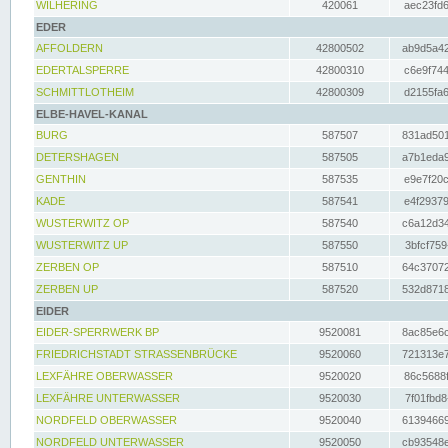
WILHERING
420061
aec23fd6
EDER
AFFOLDERN
42800502
ab9d5a42
EDERTALSPERRE
42800310
c6e9f744
SCHMITTLOTHEIM
42800309
d2155fa6
ELBE-HAVEL-KANAL
BURG
587507
831ad501
DETERSHAGEN
587505
a7b1eda9
GENTHIN
587535
e9e7f20c
KADE
587541
e4f29379
WUSTERWITZ OP
587540
c6a12d34
WUSTERWITZ UP
587550
3bfcf759
ZERBEN OP
587510
64c37072
ZERBEN UP
587520
532d8718
EIDER
EIDER-SPERRWERK BP
9520081
8ac85e6c
FRIEDRICHSTADT STRASSENBRÜCKE
9520060
721313e7
LEXFÄHRE OBERWASSER
9520020
86c5688f
LEXFÄHRE UNTERWASSER
9520030
7f01fbd8
NORDFELD OBERWASSER
9520040
61394669
NORDFELD UNTERWASSER
9520050
cb93548e