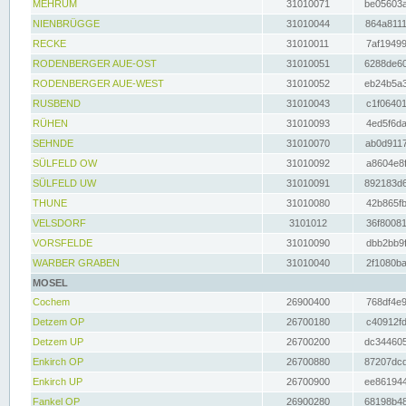
MEHRUM
31010071
be05603a
NIENBRÜGGE
31010044
864a8111
RECKE
31010011
7af19499
RODENBERGER AUE-OST
31010051
6288de60
RODENBERGER AUE-WEST
31010052
eb24b5a3
RUSBEND
31010043
c1f06401
RÜHEN
31010093
4ed5f6da
SEHNDE
31010070
ab0d9117
SÜLFELD OW
31010092
a8604e8f
SÜLFELD UW
31010091
892183d6
THUNE
31010080
42b865fb
VELSDORF
3101012
36f80081
VORSFELDE
31010090
dbb2bb9f
WARBER GRABEN
31010040
2f1080ba
MOSEL
Cochem
26900400
768df4e9
Detzem OP
26700180
c40912fd
Detzem UP
26700200
dc344605
Enkirch OP
26700880
87207dcd
Enkirch UP
26700900
ee861944
Fankel OP
26900280
68198b48