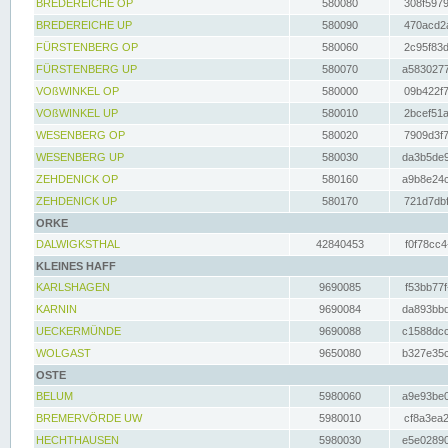
BREDEREICHE OP
580080
308f5979
BREDEREICHE UP
580090
470acd2a
FÜRSTENBERG OP
580060
2c95f83d
FÜRSTENBERG UP
580070
a5830277
VOßWINKEL OP
580000
09b422f7
VOßWINKEL UP
580010
2bcef51a
WESENBERG OP
580020
7909d3f7
WESENBERG UP
580030
da3b5de9
ZEHDENICK OP
580160
a9b8e24c
ZEHDENICK UP
580170
721d7dbf
ORKE
DALWIGKSTHAL
42840453
f0f78cc4
KLEINES HAFF
KARLSHAGEN
9690085
f53bb77f
KARNIN
9690084
da893bbd
UECKERMÜNDE
9690088
c1588dcc
WOLGAST
9650080
b327e35c
OSTE
BELUM
5980060
a9e93be0
BREMERVÖRDE UW
5980010
cf8a3ea2
HECHTHAUSEN
5980030
e5e02890