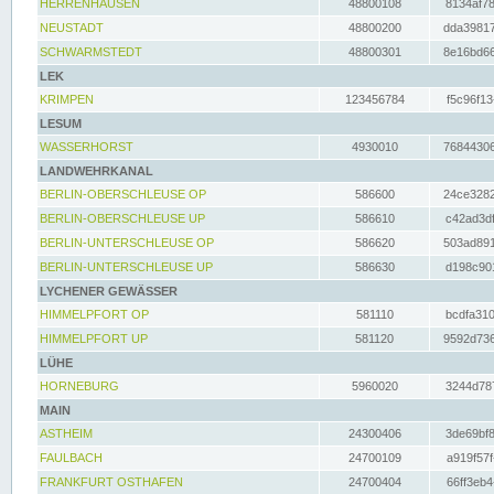
HERRENHAUSEN
48800108
8134af78
NEUSTADT
48800200
dda39817
SCHWARMSTEDT
48800301
8e16bd66
LEK
KRIMPEN
123456784
f5c96f13
LESUM
WASSERHORST
4930010
76844306
LANDWEHRKANAL
BERLIN-OBERSCHLEUSE OP
586600
24ce3282
BERLIN-OBERSCHLEUSE UP
586610
c42ad3df
BERLIN-UNTERSCHLEUSE OP
586620
503ad891
BERLIN-UNTERSCHLEUSE UP
586630
d198c901
LYCHENER GEWÄSSER
HIMMELPFORT OP
581110
bcdfa310
HIMMELPFORT UP
581120
9592d736
LÜHE
HORNEBURG
5960020
3244d787
MAIN
ASTHEIM
24300406
3de69bf8
FAULBACH
24700109
a919f57f
FRANKFURT OSTHAFEN
24700404
66ff3eb4