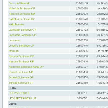
Giessen Klärwerk
25800100
4b386a6a
Hollerich Schleuse OP
25800618
cedc9b0c
Hollerich Schleuse UP
25800620
9beb7290
Kalkofen Schleuse OP
25800578
a7034573
Kalkofen neu
25800600
64f735fd
Lahnstein Schleuse OP
25800798
664d68ea
Lahnstein Schleuse UP
25800800
6b6b31e2
Leun neu
25800200
32807065
Limburg Schleuse UP
25800440
89038b42
Marburg
25830056
4e7a6cfa
Nassau Schleuse OP
25800638
29cb44a2
Nassau Schleuse UP
25800640
3a90a346
Niederbiel Schleuse Kanal OP
25800177
57c8e437
Runkel Schleuse UP
25800400
b85b17cc
Scheidt Schleuse OP
25800558
15a50d2b
Scheidt Schleuse UP
25800560
7dfe4776
LEDA
DREYSCHLOOT
3880010
d4df3617
LEDASPERRWERK UP
3880050
5e6ae93a
LEINE