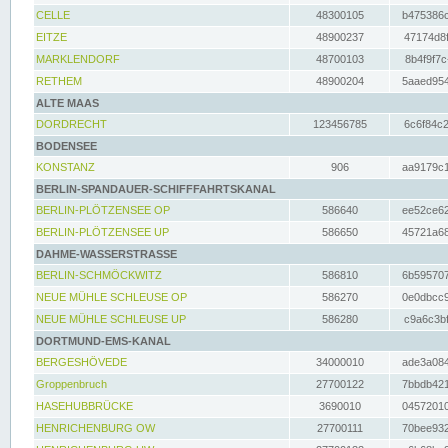
CELLE
48300105
b475386c
EITZE
48900237
47174d8f
MARKLENDORF
48700103
8b4f9f7c
RETHEM
48900204
5aaed954
ALTE MAAS
DORDRECHT
123456785
6c6f84c2
BODENSEE
KONSTANZ
906
aa9179c1
BERLIN-SPANDAUER-SCHIFFFAHRTSKANAL
BERLIN-PLÖTZENSEE OP
586640
ee52ce62
BERLIN-PLÖTZENSEE UP
586650
45721a68
DAHME-WASSERSTRASSE
BERLIN-SCHMÖCKWITZ
586810
6b595707
NEUE MÜHLE SCHLEUSE OP
586270
0e0dbcc9
NEUE MÜHLE SCHLEUSE UP
586280
c9a6c3bf
DORTMUND-EMS-KANAL
BERGESHÖVEDE
34000010
ade3a084
Groppenbruch
27700122
7bbdb421
HASEHUBBRÜCKE
3690010
04572010
HENRICHENBURG OW
27700111
70bee932