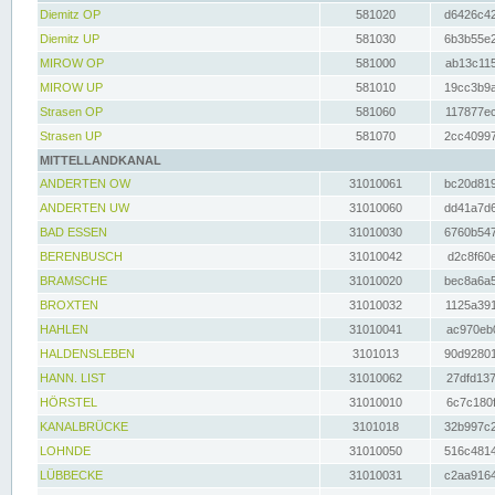
Diemitz OP
581020
d6426c42
Diemitz UP
581030
6b3b55e2
MIROW OP
581000
ab13c115
MIROW UP
581010
19cc3b9a
Strasen OP
581060
117877ec
Strasen UP
581070
2cc40997
MITTELLANDKANAL
ANDERTEN OW
31010061
bc20d819
ANDERTEN UW
31010060
dd41a7d6
BAD ESSEN
31010030
6760b547
BERENBUSCH
31010042
d2c8f60e
BRAMSCHE
31010020
bec8a6a5
BROXTEN
31010032
1125a391
HAHLEN
31010041
ac970eb0
HALDENSLEBEN
3101013
90d92801
HANN. LIST
31010062
27dfd137
HÖRSTEL
31010010
6c7c180f
KANALBRÜCKE
3101018
32b997c2
LOHNDE
31010050
516c4814
LÜBBECKE
31010031
c2aa9164