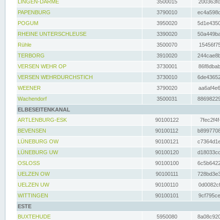
LINGEN-DARME
3500015
200363fc
PAPENBURG
3790010
ec4a598d
POGUM
3950020
5d1e4350
RHEINE UNTERSCHLEUSE
3390020
50a449ba
Rühle
3500070
15456f75
TERBORG
3910020
244cae8b
VERSEN WEHR OP
3730001
86f8dbab
VERSEN WEHRDURCHSTICH
3730010
6de43652
WEENER
3790020
aa6af4e6
Wachendorf
3500031
88698229
ELBESEITENKANAL
ARTLENBURG-ESK
90100122
7fec2f4f
BEVENSEN
90100112
b8997708
LÜNEBURG OW
90100121
c7364d1e
LÜNEBURG UW
90100120
d18033cd
OSLOSS
90100100
6c5b6422
UELZEN OW
90100111
728bd3e3
UELZEN UW
90100110
0d0082cf
WITTINGEN
90100101
9cf795ce
ESTE
BUXTEHUDE
5950080
8a08c920