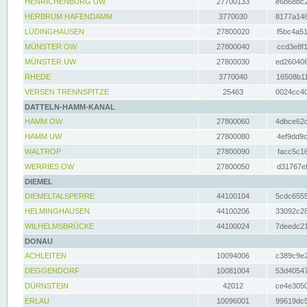
HENRICHENBURG UW
27700133
e6b68bc2
HERBRUM HAFENDAMM
3770030
8177a148
LÜDINGHAUSEN
27800020
f5bc4a51
MÜNSTER OW
27800040
ccd3e8f1
MÜNSTER UW
27800030
ed260406
RHEDE
3770040
16508b11
VERSEN TRENNSPITZE
25463
0024cc40
DATTELN-HAMM-KANAL
HAMM OW
27800060
4dbce62d
HAMM UW
27800080
4ef9dd9c
WALTROP
27800090
facc5c16
WERRIES OW
27800050
d31767ef
DIEMEL
DIEMELTALSPERRE
44100104
5cdc6555
HELMINGHAUSEN
44100206
33092c28
WILHELMSBRÜCKE
44100024
7deedc21
DONAU
ACHLEITEN
10094006
c389c9e2
DEGGENDORF
10081004
53d40547
DÜRNSTEIN
42012
ce4e3050
ERLAU
10096001
99619dc5