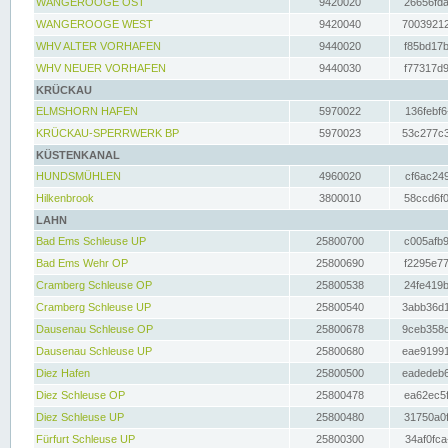
WANGEROOGE OST
9420020
26656fda
WANGEROOGE WEST
9420040
70039212
WHV ALTER VORHAFEN
9440020
f85bd17b
WHV NEUER VORHAFEN
9440030
f77317d9
KRÜCKAU
ELMSHORN HAFEN
5970022
136febf6
KRÜCKAU-SPERRWERK BP
5970023
53c277c3
KÜSTENKANAL
HUNDSMÜHLEN
4960020
cf6ac249
Hilkenbrook
3800010
58ccd6f0
LAHN
Bad Ems Schleuse UP
25800700
c005afb9
Bad Ems Wehr OP
25800690
f2295e77
Cramberg Schleuse OP
25800538
24fe419b
Cramberg Schleuse UP
25800540
3abb36d1
Dausenau Schleuse OP
25800678
9ceb358c
Dausenau Schleuse UP
25800680
eae91991
Diez Hafen
25800500
eadedeb6
Diez Schleuse OP
25800478
ea62ec5f
Diez Schleuse UP
25800480
31750a0f
Fürfurt Schleuse UP
25800300
34af0fca