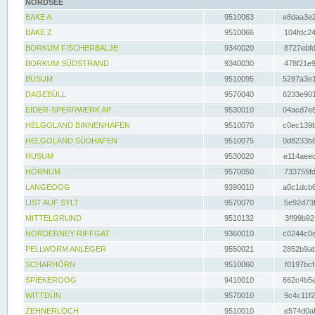
NORDSEE
BAKE A
9510063
e8daa3e2
BAKE Z
9510066
104fdc24
BORKUM FISCHERBALJE
9340020
8727ebfd
BORKUM SÜDSTRAND
9340030
478f21e9
BÜSUM
9510095
5287a3e1
DAGEBÜLL
9570040
6233e901
EIDER-SPERRWERK AP
9530010
04acd7e5
HELGOLAND BINNENHAFEN
9510070
c0ec139b
HELGOLAND SÜDHAFEN
9510075
0d8233b8
HUSUM
9530020
e114aeec
HÖRNUM
9570050
733755fd
LANGEOOG
9390010
a0c1dcb6
LIST AUF SYLT
9570070
5e92d73f
MITTELGRUND
9510132
3ff99b92
NORDERNEY RIFFGAT
9360010
c0244c0e
PELLWORM ANLEGER
9550021
2852b9ab
SCHARHÖRN
9510060
f0197bcf
SPIEKEROOG
9410010
662c4b5e
WITTDÜN
9570010
9c4c11f2
ZEHNERLOCH
9510010
e574d0af