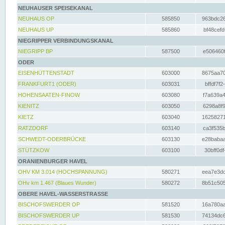
NEUHAUSER SPEISEKANAL
NEUHAUS OP
585850
963bdc26
NEUHAUS UP
585860
bf48cefd
NIEGRIPPER VERBINDUNGSKANAL
NIEGRIPP BP
587500
e506460f
ODER
EISENHÜTTENSTADT
603000
8675aa70
FRANKFURT1 (ODER)
603031
bffdf7f2
HOHENSAATEN-FINOW
603080
f7a639a4
KIENITZ
603050
6298a8f9
KIETZ
603040
16258271
RATZDORF
603140
ca3f535b
SCHWEDT-ODERBRÜCKE
603130
e28babaa
STÜTZKOW
603100
30bff0df
ORANIENBURGER HAVEL
OHV KM 3.014 (HOCHSPANNUNG)
580271
eea7e3dc
OHv km 1.467 (Blaues Wunder)
580272
8b51c505
OBERE HAVEL-WASSERSTRASSE
BISCHOFSWERDER OP
581520
16a780aa
BISCHOFSWERDER UP
581530
74134dc6