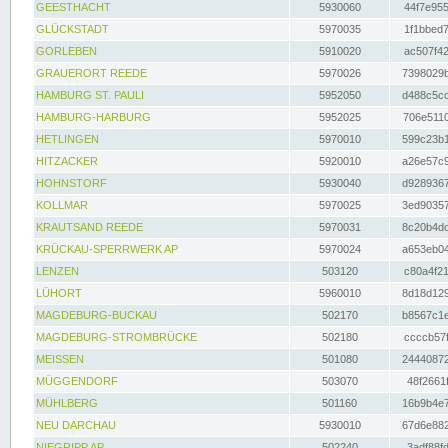
GEESTHACHT
5930060
44f7e955
GLÜCKSTADT
5970035
1f1bbed7
GORLEBEN
5910020
ac507f42
GRAUERORT REEDE
5970026
7398029b
HAMBURG ST. PAULI
5952050
d488c5cc
HAMBURG-HARBURG
5952025
706e5110
HETLINGEN
5970010
599c23b1
HITZACKER
5920010
a26e57c9
HOHNSTORF
5930040
d9289367
KOLLMAR
5970025
3ed90357
KRAUTSAND REEDE
5970031
8c20b4dc
KRÜCKAU-SPERRWERK AP
5970024
a653eb04
LENZEN
503120
c80a4f21
LÜHORT
5960010
8d18d129
MAGDEBURG-BUCKAU
502170
b8567c1e
MAGDEBURG-STROMBRÜCKE
502180
ccccb57f
MEISSEN
501080
24440872
MÜGGENDORF
503070
48f2661f
MÜHLBERG
501160
16b9b4e7
NEU DARCHAU
5930010
67d6e882
NIEGRIPP AP
502240
3adf88fd