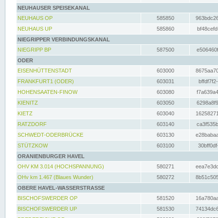
NEUHAUSER SPEISEKANAL
NEUHAUS OP
585850
963bdc26
NEUHAUS UP
585860
bf48cefd
NIEGRIPPER VERBINDUNGSKANAL
NIEGRIPP BP
587500
e506460f
ODER
EISENHÜTTENSTADT
603000
8675aa70
FRANKFURT1 (ODER)
603031
bffdf7f2
HOHENSAATEN-FINOW
603080
f7a639a4
KIENITZ
603050
6298a8f9
KIETZ
603040
16258271
RATZDORF
603140
ca3f535b
SCHWEDT-ODERBRÜCKE
603130
e28babaa
STÜTZKOW
603100
30bff0df
ORANIENBURGER HAVEL
OHV KM 3.014 (HOCHSPANNUNG)
580271
eea7e3dc
OHv km 1.467 (Blaues Wunder)
580272
8b51c505
OBERE HAVEL-WASSERSTRASSE
BISCHOFSWERDER OP
581520
16a780aa
BISCHOFSWERDER UP
581530
74134dc6