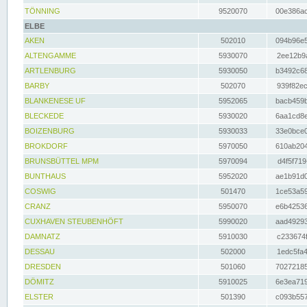
TÖNNING
9520070
00e386ac
ELBE
AKEN
502010
094b96e5
ALTENGAMME
5930070
2ee12b9a
ARTLENBURG
5930050
b3492c68
BARBY
502070
939f82ec
BLANKENESE UF
5952065
bacb459b
BLECKEDE
5930020
6aa1cd8e
BOIZENBURG
5930033
33e0bce0
BROKDORF
5970050
610ab204
BRUNSBÜTTEL MPM
5970094
d4f5f719
BUNTHAUS
5952020
ae1b91d0
COSWIG
501470
1ce53a59
CRANZ
5950070
e6b42536
CUXHAVEN STEUBENHÖFT
5990020
aad49293
DAMNATZ
5910030
c233674f
DESSAU
502000
1edc5fa4
DRESDEN
501060
70272185
DÖMITZ
5910025
6e3ea719
ELSTER
501390
c093b557