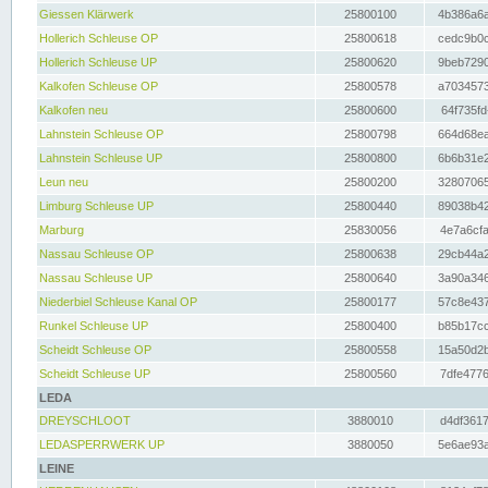
Giessen Klärwerk
25800100
4b386a6a
Hollerich Schleuse OP
25800618
cedc9b0c
Hollerich Schleuse UP
25800620
9beb7290
Kalkofen Schleuse OP
25800578
a7034573
Kalkofen neu
25800600
64f735fd
Lahnstein Schleuse OP
25800798
664d68ea
Lahnstein Schleuse UP
25800800
6b6b31e2
Leun neu
25800200
32807065
Limburg Schleuse UP
25800440
89038b42
Marburg
25830056
4e7a6cfa
Nassau Schleuse OP
25800638
29cb44a2
Nassau Schleuse UP
25800640
3a90a346
Niederbiel Schleuse Kanal OP
25800177
57c8e437
Runkel Schleuse UP
25800400
b85b17cc
Scheidt Schleuse OP
25800558
15a50d2b
Scheidt Schleuse UP
25800560
7dfe4776
LEDA
DREYSCHLOOT
3880010
d4df3617
LEDASPERRWERK UP
3880050
5e6ae93a
LEINE