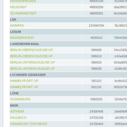
HERRENHAUSEN
48800108
8134af78
NEUSTADT
48800200
dda39817
SCHWARMSTEDT
48800301
8e16bd66
LEK
KRIMPEN
123456784
f5c96f13
LESUM
WASSERHORST
4930010
76844306
LANDWEHRKANAL
BERLIN-OBERSCHLEUSE OP
586600
24ce3282
BERLIN-OBERSCHLEUSE UP
586610
c42ad3df
BERLIN-UNTERSCHLEUSE OP
586620
503ad891
BERLIN-UNTERSCHLEUSE UP
586630
d198c901
LYCHENER GEWÄSSER
HIMMELPFORT OP
581110
bcdfa310
HIMMELPFORT UP
581120
9592d736
LÜHE
HORNEBURG
5960020
3244d787
MAIN
ASTHEIM
24300406
3de69bf8
FAULBACH
24700109
a919f57f
FRANKFURT OSTHAFEN
24700404
66ff3eb4