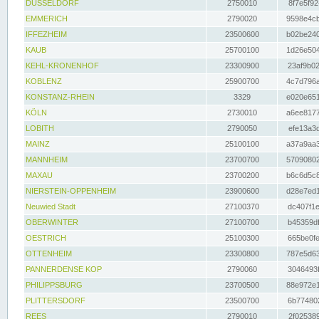
DÜSSELDORF
2750010
8f7e5f92
EMMERICH
2790020
9598e4cb
IFFEZHEIM
23500600
b02be240
KAUB
25700100
1d26e504
KEHL-KRONENHOF
23300900
23af9b02
KOBLENZ
25900700
4c7d796a
KONSTANZ-RHEIN
3329
e020e651
KÖLN
2730010
a6ee8177
LOBITH
2790050
efe13a3d
MAINZ
25100100
a37a9aa3
MANNHEIM
23700700
57090802
MAXAU
23700200
b6c6d5c8
NIERSTEIN-OPPENHEIM
23900600
d28e7ed1
Neuwied Stadt
27100370
dc407f1e
OBERWINTER
27100700
b45359df
OESTRICH
25100300
665be0fe
OTTENHEIM
23300800
787e5d63
PANNERDENSE KOP
2790060
3046493f
PHILIPPSBURG
23700500
88e972e1
PLITTERSDORF
23500700
6b774802
REES
2790010
2f025389