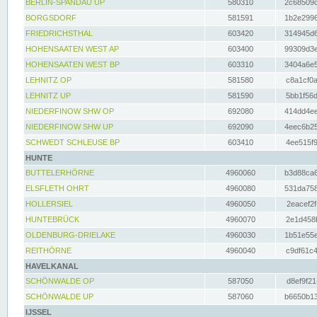
BERLIN-SPANDAU UP
580310
2c68509c
BORGSDORF
581591
1b2e2996
FRIEDRICHSTHAL
603420
314945d6
HOHENSAATEN WEST AP
603400
99309d3e
HOHENSAATEN WEST BP
603310
3404a6e5
LEHNITZ OP
581580
c8a1cf0a
LEHNITZ UP
581590
5bb1f56d
NIEDERFINOW SHW OP
692080
414dd4ee
NIEDERFINOW SHW UP
692090
4eec6b25
SCHWEDT SCHLEUSE BP
603410
4ee515f9
HUNTE
BUTTELERHÖRNE
4960060
b3d88ca6
ELSFLETH OHRT
4960080
531da758
HOLLERSIEL
4960050
2eacef2f
HUNTEBRÜCK
4960070
2e1d458b
OLDENBURG-DRIELAKE
4960030
1b51e55e
REITHÖRNE
4960040
c9df61c4
HAVELKANAL
SCHÖNWALDE OP
587050
d8ef9f21
SCHÖNWALDE UP
587060
b6650b13
IJSSEL