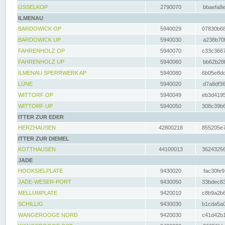
IJSSELKOP
2790070
bbaefa8e
ILMENAU
BARDOWICK OP
5940029
07830b68
BARDOWICK UP
5940030
a238b70f
FAHRENHOLZ OP
5940070
c33c3667
FAHRENHOLZ UP
5940060
bb62b28f
ILMENAU SPERRWERK AP
5940080
6b05e8dc
LÜNE
5940020
d7a8df36
WITTORF OP
5940049
eb3d4195
WITTORF UP
5940050
308c39b6
ITTER ZUR EDER
HERZHAUSEN
42800218
855205e7
ITTER ZUR DIEMEL
KOTTHAUSEN
44100013
36243256
JADE
HOOKSIELPLATE
9430020
fac30fe9
JADE-WESER-PORT
9430050
33bdec83
MELLUMPLATE
9420010
c8b9a2b6
SCHILLIG
9430030
b1cda5a0
WANGEROOGE NORD
9420030
c41d42b1