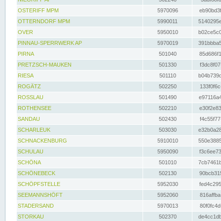
OSTERIFF MPM
5970096
eb90bd3f
OTTERNDORF MPM
5990011
5140295e
OVER
5950010
b02ce5c0
PINNAU-SPERRWERK AP
5970019
391bbba5
PIRNA
501040
85d686f1
PRETZSCH-MAUKEN
501330
f3dc8f07
RIESA
501110
b04b739d
ROGÄTZ
502250
133f0f6c
ROSSLAU
501490
e97116a4
ROTHENSEE
502210
e30f2e83
SANDAU
502430
f4c55f77
SCHARLEUK
503030
e32b0a28
SCHNACKENBURG
5910010
550e3885
SCHULAU
5950090
f3c6ee73
SCHÖNA
501010
7cb7461b
SCHÖNEBECK
502130
90bcb315
SCHÖPFSTELLE
5952030
fed4c295
SEEMANNSHÖFT
5952060
816affba
STADERSAND
5970013
80f0fc4d
STORKAU
502370
de4cc1db