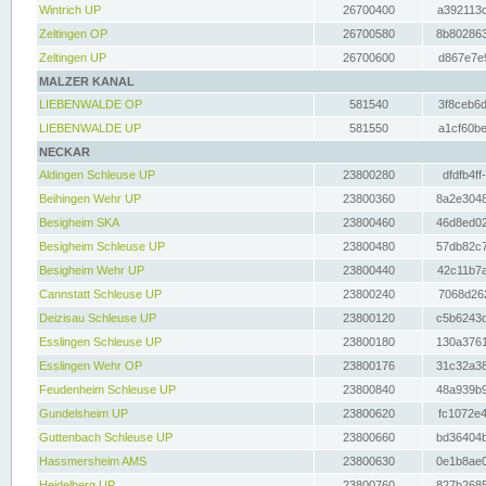
Wintrich UP
26700400
a392113c
Zeltingen OP
26700580
8b802863
Zeltingen UP
26700600
d867e7e9
MALZER KANAL
LIEBENWALDE OP
581540
3f8ceb6d
LIEBENWALDE UP
581550
a1cf60be
NECKAR
Aldingen Schleuse UP
23800280
dfdfb4ff
Beihingen Wehr UP
23800360
8a2e3048
Besigheim SKA
23800460
46d8ed02
Besigheim Schleuse UP
23800480
57db82c7
Besigheim Wehr UP
23800440
42c11b7a
Cannstatt Schleuse UP
23800240
7068d262
Deizisau Schleuse UP
23800120
c5b6243d
Esslingen Schleuse UP
23800180
130a3761
Esslingen Wehr OP
23800176
31c32a38
Feudenheim Schleuse UP
23800840
48a939b9
Gundelsheim UP
23800620
fc1072e4
Guttenbach Schleuse UP
23800660
bd36404b
Hassmersheim AMS
23800630
0e1b8ae0
Heidelberg UP
23800760
827b2685