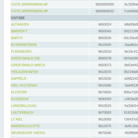
OSTE-SPERRWERK AP
9000000590
8c3295dc
OSTE-SPERRWERK BP
9000000532
7cb4566b
OSTSEE
ALTHAGEN
9650024
b8d05bf9
BARHÖFT
9650040
09227288
BARTH
9650030
00c33ed9
ECKERNFÖRDE
9610045
1faa9b2c
FLENSBURG
9610010
9e19c411
GREIFSWALD OIE
9690078
087b6386
GREIFSWALD-WIECK
9650073
6b53ef42
HEILIGENHAFEN
9610070
06219dd9
KAPPELN
9610035
b09f2243
KIEL-HOLTENAU
9610066
3ad4013f
KLOSTER
9670050
905e7328
KOSEROW
9690093
c0f33a36
LANGBALLIGAU
9610015
5a33bf14
LAUTERBACH
9670063
91922b9b
LT KIEL
9610050
736437d7
MARIENLEUCHTE
9610075
8effc15d
NEUENDORF HAFEN
9670046
492f85b8