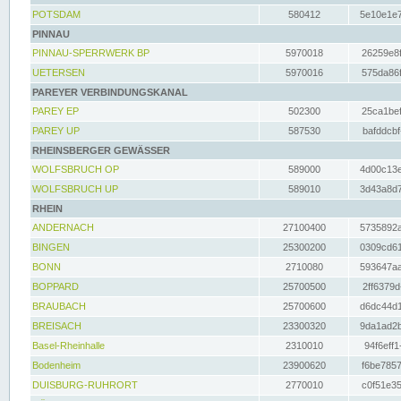
POTSDAM
580412
5e10e1e7
PINNAU
PINNAU-SPERRWERK BP
5970018
26259e8f
UETERSEN
5970016
575da86f
PAREYER VERBINDUNGSKANAL
PAREY EP
502300
25ca1bef
PAREY UP
587530
bafddcbf
RHEINSBERGER GEWÄSSER
WOLFSBRUCH OP
589000
4d00c13e
WOLFSBRUCH UP
589010
3d43a8d7
RHEIN
ANDERNACH
27100400
5735892a
BINGEN
25300200
0309cd61
BONN
2710080
593647aa
BOPPARD
25700500
2ff6379d
BRAUBACH
25700600
d6dc44d1
BREISACH
23300320
9da1ad2b
Basel-Rheinhalle
2310010
94f6eff1
Bodenheim
23900620
f6be7857
DUISBURG-RUHRORT
2770010
c0f51e35