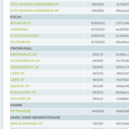
ESTE INNERES SPERRWERK AP
5950082
227b83f7
ESTE INNERES SPERRWERK BP
5950081
5fea1a12
FULDA
BONAFORTH
42900201
23721dfd
GREBENAU
42700202
acd63934
GUNTERSHAUSEN
42900100
213a585d
ROTENBURG
42700100
d1ba62a4
FINOWKANAL
EBERSWALDE OP
693170
3cd46cc7
GRAFENBRÜCK OP
693050
547422fb
LEESENBRÜCK OP
693030
f099ce74
LIEPE OP
693230
6f81b35f
LIEPE UP
693240
79d783d3
RAGÖSE OP
693190
b6bbe4f8
RUHLSDORF OP
693010
6629a4ca
STECHER OP
693210
516fbf8c
HAMME
RITTERHUDE
4940030
f49855d8
HAVEL-ODER-WASSERSTRASSE
BERLIN-SPANDAU OP
580300
e607a4b6