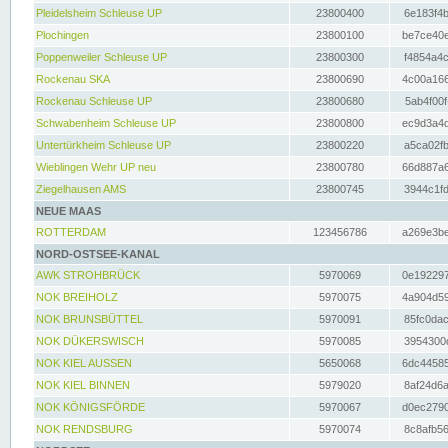
Pleidelsheim Schleuse UP
23800400
6e183f4b
Plochingen
23800100
be7ce40e
Poppenweiler Schleuse UP
23800300
f4854a4c
Rockenau SKA
23800690
4c00a166
Rockenau Schleuse UP
23800680
5ab4f00f
Schwabenheim Schleuse UP
23800800
ec9d3a4d
Untertürkheim Schleuse UP
23800220
a5ca02fb
Wieblingen Wehr UP neu
23800780
66d887a6
Ziegelhausen AMS
23800745
3944c1fd
NEUE MAAS
ROTTERDAM
123456786
a269e3be
NORD-OSTSEE-KANAL
AWK STROHBRÜCK
5970069
0e192297
NOK BREIHOLZ
5970075
4a904d59
NOK BRUNSBÜTTEL
5970091
85fc0dac
NOK DÜKERSWISCH
5970085
3954300d
NOK KIEL AUSSEN
5650068
6dc44585
NOK KIEL BINNEN
5979020
8af24d6a
NOK KÖNIGSFÖRDE
5970067
d0ec2790
NOK RENDSBURG
5970074
8c8afb56