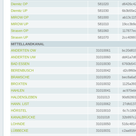
Diemitz OP
581020
d6426c42
Diemitz UP
581030
6b3b55e2
MIROW OP
581000
ab13c115
MIROW UP
581010
19cc3b9a
Strasen OP
581060
117877ec
Strasen UP
581070
2cc40997
MITTELLANDKANAL
ANDERTEN OW
31010061
bc20d819
ANDERTEN UW
31010060
dd41a7d6
BAD ESSEN
31010030
6760b547
BERENBUSCH
31010042
d2c8f60e
BRAMSCHE
31010020
bec8a6a5
BROXTEN
31010032
1125a391
HAHLEN
31010041
ac970eb0
HALDENSLEBEN
3101013
90d92801
HANN. LIST
31010062
27dfd137
HÖRSTEL
31010010
6c7c180f
KANALBRÜCKE
3101018
32b997c2
LOHNDE
31010050
516c4814
LÜBBECKE
31010031
c2aa9164