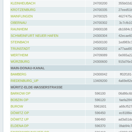
KLEINHEUBACH
24700200
355b02d2
KROTZENBURG
24700335
27eed51b
MAINFLINGEN
24700325
4627475d
OBERNAU
24700302
3c7cfb10
RAUNHEIM
24900108
db1684c1
SCHWEINFURT NEUER HAFEN
24300304
42ecae60
STEINBACH
24500100
1ed983c3
TRUNSTADT
24300202
a77aad00
WERTHEIM
24709089
0e065a22
WÜRZBURG
24300600
915d76e1
MAIN-DONAU-KANAL
BAMBERG
24300042
ff02f181
RIEDENBURG_UP
13409200
4a69e82e
MÜRITZ-ELDE-WASSERSTRASSE
BARKOW OP
596100
06d86c6b
BOBZIN OP
596120
faefa284
BUROW
5961601
a68cf527
DÖMITZ OP
596450
ec8188ee
DÖMITZ UP
596460
ad3a51da
ELDENA OP
596370
0fab94c7