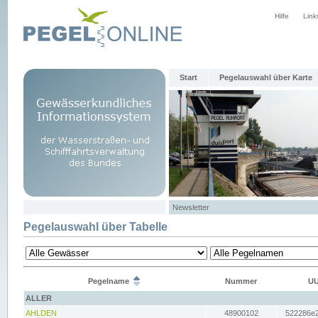
Hilfe
Link
Start
Pegelauswahl über Karte
Newsletter
Pegelauswahl über Tabelle
Pegelname
Nummer
UU
ALLER
AHLDEN
48900102
522286e2