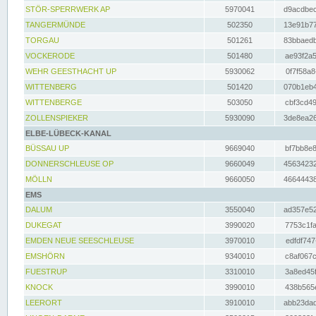
STÖR-SPERRWERK AP
5970041
d9acdbec
TANGERMÜNDE
502350
13e91b77
TORGAU
501261
83bbaedb
VOCKERODE
501480
ae93f2a5
WEHR GEESTHACHT UP
5930062
0f7f58a8
WITTENBERG
501420
070b1eb4
WITTENBERGE
503050
cbf3cd49
ZOLLENSPIEKER
5930090
3de8ea26
ELBE-LÜBECK-KANAL
BÜSSAU UP
9669040
bf7bb8e8
DONNERSCHLEUSE OP
9660049
45634232
MÖLLN
9660050
46644438
EMS
DALUM
3550040
ad357e52
DUKEGAT
3990020
7753c1fa
EMDEN NEUE SEESCHLEUSE
3970010
edfdf747
EMSHÖRN
9340010
c8af067c
FUESTRUP
3310010
3a8ed45f
KNOCK
3990010
438b565e
LEERORT
3910010
abb23dad