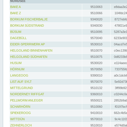
NORDSEE
BAKE A
9510063
e8daa3e2
BAKE Z
9510066
104fdc24
BORKUM FISCHERBALJE
9340020
8727ebfd
BORKUM SÜDSTRAND
9340030
478f21e9
BÜSUM
9510095
5287a3e1
DAGEBÜLL
9570040
6233e901
EIDER-SPERRWERK AP
9530010
04acd7e5
HELGOLAND BINNENHAFEN
9510070
c0ec139b
HELGOLAND SÜDHAFEN
9510075
0d8233b8
HUSUM
9530020
e114aeec
HÖRNUM
9570050
733755fd
LANGEOOG
9390010
a0c1dcb6
LIST AUF SYLT
9570070
5e92d73f
MITTELGRUND
9510132
3ff99b92
NORDERNEY RIFFGAT
9360010
c0244c0e
PELLWORM ANLEGER
9550021
2852b9ab
SCHARHÖRN
9510060
f0197bcf
SPIEKEROOG
9410010
662c4b5e
WITTDÜN
9570010
9c4c11f2
ZEHNERLOCH
9510010
e574d0af