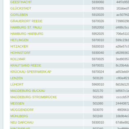
GEESTHACHT
5930060
44f7e955
GLÜCKSTADT
5970035
1f1bbed7
GORLEBEN
5910020
ac507f42
GRAUERORT REEDE
5970026
7398029b
HAMBURG ST. PAULI
5952050
d488c5cc
HAMBURG-HARBURG
5952025
706e5110
HETLINGEN
5970010
599c23b1
HITZACKER
5920010
a26e57c9
HOHNSTORF
5930040
d9289367
KOLLMAR
5970025
3ed90357
KRAUTSAND REEDE
5970031
8c20b4dc
KRÜCKAU-SPERRWERK AP
5970024
a653eb04
LENZEN
503120
c80a4f21
LÜHORT
5960010
8d18d129
MAGDEBURG-BUCKAU
502170
b8567c1e
MAGDEBURG-STROMBRÜCKE
502180
ccccb57f
MEISSEN
501080
24440872
MÜGGENDORF
503070
48f2661f
MÜHLBERG
501160
16b9b4e7
NEU DARCHAU
5930010
67d6e882
NIEGRIPP AP
502240
3adf88fd