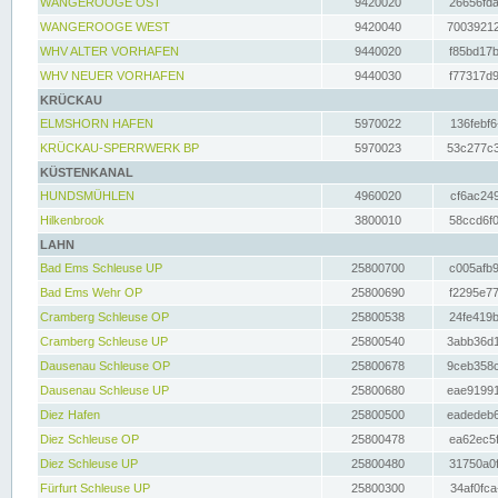
WANGEROOGE OST
9420020
26656fda
WANGEROOGE WEST
9420040
70039212
WHV ALTER VORHAFEN
9440020
f85bd17b
WHV NEUER VORHAFEN
9440030
f77317d9
KRÜCKAU
ELMSHORN HAFEN
5970022
136febf6
KRÜCKAU-SPERRWERK BP
5970023
53c277c3
KÜSTENKANAL
HUNDSMÜHLEN
4960020
cf6ac249
Hilkenbrook
3800010
58ccd6f0
LAHN
Bad Ems Schleuse UP
25800700
c005afb9
Bad Ems Wehr OP
25800690
f2295e77
Cramberg Schleuse OP
25800538
24fe419b
Cramberg Schleuse UP
25800540
3abb36d1
Dausenau Schleuse OP
25800678
9ceb358c
Dausenau Schleuse UP
25800680
eae91991
Diez Hafen
25800500
eadedeb6
Diez Schleuse OP
25800478
ea62ec5f
Diez Schleuse UP
25800480
31750a0f
Fürfurt Schleuse UP
25800300
34af0fca