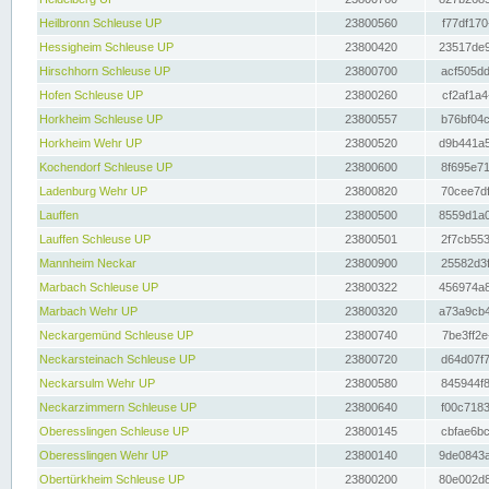
Heilbronn Schleuse UP
23800560
f77df170
Hessigheim Schleuse UP
23800420
23517de9
Hirschhorn Schleuse UP
23800700
acf505dd
Hofen Schleuse UP
23800260
cf2af1a4
Horkheim Schleuse UP
23800557
b76bf04c
Horkheim Wehr UP
23800520
d9b441a5
Kochendorf Schleuse UP
23800600
8f695e71
Ladenburg Wehr UP
23800820
70cee7df
Lauffen
23800500
8559d1a0
Lauffen Schleuse UP
23800501
2f7cb553
Mannheim Neckar
23800900
25582d3f
Marbach Schleuse UP
23800322
456974a8
Marbach Wehr UP
23800320
a73a9cb4
Neckargemünd Schleuse UP
23800740
7be3ff2e
Neckarsteinach Schleuse UP
23800720
d64d07f7
Neckarsulm Wehr UP
23800580
845944f8
Neckarzimmern Schleuse UP
23800640
f00c7183
Oberesslingen Schleuse UP
23800145
cbfae6bc
Oberesslingen Wehr UP
23800140
9de0843a
Obertürkheim Schleuse UP
23800200
80e002d8