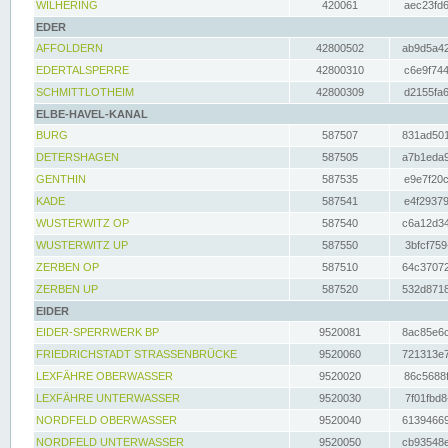
WILHERING
420061
aec23fd6
EDER
AFFOLDERN
42800502
ab9d5a42
EDERTALSPERRE
42800310
c6e9f744
SCHMITTLOTHEIM
42800309
d2155fa6
ELBE-HAVEL-KANAL
BURG
587507
831ad501
DETERSHAGEN
587505
a7b1eda9
GENTHIN
587535
e9e7f20c
KADE
587541
e4f29379
WUSTERWITZ OP
587540
c6a12d34
WUSTERWITZ UP
587550
3bfcf759
ZERBEN OP
587510
64c37072
ZERBEN UP
587520
532d8718
EIDER
EIDER-SPERRWERK BP
9520081
8ac85e6c
FRIEDRICHSTADT STRASSENBRÜCKE
9520060
721313e7
LEXFÄHRE OBERWASSER
9520020
86c5688f
LEXFÄHRE UNTERWASSER
9520030
7f01fbd8
NORDFELD OBERWASSER
9520040
61394669
NORDFELD UNTERWASSER
9520050
cb93548e