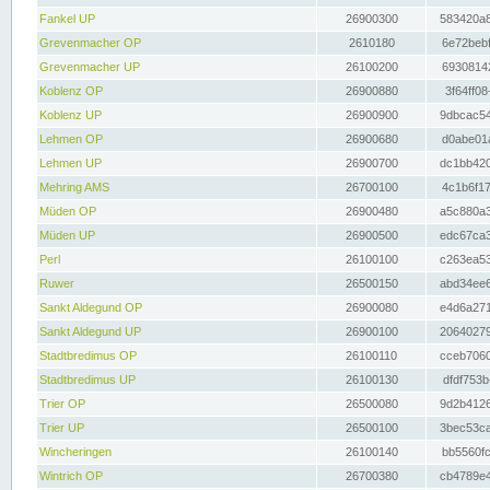
Fankel UP
26900300
583420a8
Grevenmacher OP
2610180
6e72bebf
Grevenmacher UP
26100200
69308142
Koblenz OP
26900880
3f64ff08
Koblenz UP
26900900
9dbcac54
Lehmen OP
26900680
d0abe01a
Lehmen UP
26900700
dc1bb420
Mehring AMS
26700100
4c1b6f17
Müden OP
26900480
a5c880a3
Müden UP
26900500
edc67ca3
Perl
26100100
c263ea53
Ruwer
26500150
abd34ee6
Sankt Aldegund OP
26900080
e4d6a271
Sankt Aldegund UP
26900100
20640279
Stadtbredimus OP
26100110
cceb7060
Stadtbredimus UP
26100130
dfdf753b
Trier OP
26500080
9d2b4126
Trier UP
26500100
3bec53ca
Wincheringen
26100140
bb5560fc
Wintrich OP
26700380
cb4789e4