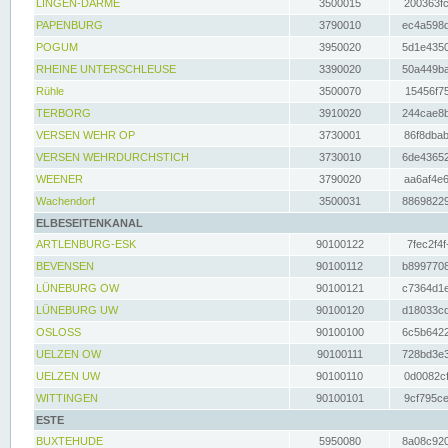
LINGEN-DARME
3500015
200363fc
PAPENBURG
3790010
ec4a598d
POGUM
3950020
5d1e4350
RHEINE UNTERSCHLEUSE
3390020
50a449ba
Rühle
3500070
15456f75
TERBORG
3910020
244cae8b
VERSEN WEHR OP
3730001
86f8dbab
VERSEN WEHRDURCHSTICH
3730010
6de43652
WEENER
3790020
aa6af4e6
Wachendorf
3500031
88698229
ELBESEITENKANAL
ARTLENBURG-ESK
90100122
7fec2f4f
BEVENSEN
90100112
b8997708
LÜNEBURG OW
90100121
c7364d1e
LÜNEBURG UW
90100120
d18033cd
OSLOSS
90100100
6c5b6422
UELZEN OW
90100111
728bd3e3
UELZEN UW
90100110
0d0082cf
WITTINGEN
90100101
9cf795ce
ESTE
BUXTEHUDE
5950080
8a08c920