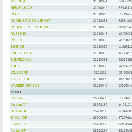
MEHRUM
31010071
be05603a
NIENBRÜGGE
31010044
864a8111
RECKE
31010011
7af19499
RODENBERGER AUE-OST
31010051
6288de60
RODENBERGER AUE-WEST
31010052
eb24b5a3
RUSBEND
31010043
c1f06401
RÜHEN
31010093
4ed5f6da
SEHNDE
31010070
ab0d9117
SÜLFELD OW
31010092
a8604e8f
SÜLFELD UW
31010091
892183d6
THUNE
31010080
42b865fb
VELSDORF
3101012
36f80081
VORSFELDE
31010090
dbb2bb9f
WARBER GRABEN
31010040
2f1080ba
MOSEL
Cochem
26900400
768df4e9
Detzem OP
26700180
c40912fd
Detzem UP
26700200
dc344605
Enkirch OP
26700880
87207dcd
Enkirch UP
26700900
ee861944
Fankel OP
26900280
68198b48