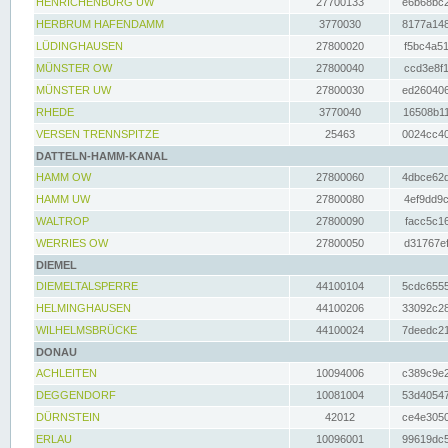
HENRICHENBURG UW
27700133
e6b68bc2
HERBRUM HAFENDAMM
3770030
8177a148
LÜDINGHAUSEN
27800020
f5bc4a51
MÜNSTER OW
27800040
ccd3e8f1
MÜNSTER UW
27800030
ed260406
RHEDE
3770040
16508b11
VERSEN TRENNSPITZE
25463
0024cc40
DATTELN-HAMM-KANAL
HAMM OW
27800060
4dbce62d
HAMM UW
27800080
4ef9dd9c
WALTROP
27800090
facc5c16
WERRIES OW
27800050
d31767ef
DIEMEL
DIEMELTALSPERRE
44100104
5cdc6555
HELMINGHAUSEN
44100206
33092c28
WILHELMSBRÜCKE
44100024
7deedc21
DONAU
ACHLEITEN
10094006
c389c9e2
DEGGENDORF
10081004
53d40547
DÜRNSTEIN
42012
ce4e3050
ERLAU
10096001
99619dc5