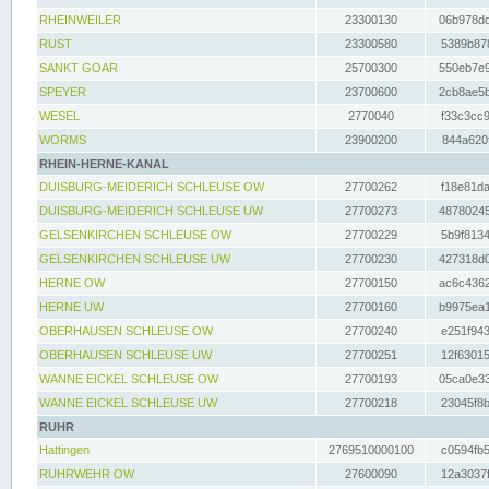
RHEINWEILER
23300130
06b978dd
RUST
23300580
5389b878
SANKT GOAR
25700300
550eb7e9
SPEYER
23700600
2cb8ae5b
WESEL
2770040
f33c3cc9
WORMS
23900200
844a620f
RHEIN-HERNE-KANAL
DUISBURG-MEIDERICH SCHLEUSE OW
27700262
f18e81da
DUISBURG-MEIDERICH SCHLEUSE UW
27700273
48780245
GELSENKIRCHEN SCHLEUSE OW
27700229
5b9f8134
GELSENKIRCHEN SCHLEUSE UW
27700230
427318d0
HERNE OW
27700150
ac6c4362
HERNE UW
27700160
b9975ea1
OBERHAUSEN SCHLEUSE OW
27700240
e251f943
OBERHAUSEN SCHLEUSE UW
27700251
12f63015
WANNE EICKEL SCHLEUSE OW
27700193
05ca0e33
WANNE EICKEL SCHLEUSE UW
27700218
23045f8b
RUHR
Hattingen
2769510000100
c0594fb5
RUHRWEHR OW
27600090
12a3037f