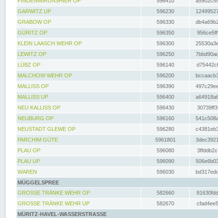
FINDENWIRUNSHIER OP
596410
a5902c55
GARWITZ UP
596230
12499527
GRABOW OP
596330
db4a69b2
GÜRITZ OP
596350
956ce5ff
KLEIN LAASCH WEHR OP
596300
25530a3e
LEWITZ OP
596250
7bbd90ad
LÜBZ OP
596140
d75442cf
MALCHOW WEHR OP
596200
bccaacb3
MALLISS OP
596390
497c29ee
MALLISS UP
596400
a64918a6
NEU KALLISS OP
596430
30739ff3
NEUBURG OP
596160
541c508a
NEUSTADT GLEWE OP
596280
c4381eb3
PARCHIM GÜTE
5961801
3dec3921
PLAU OP
596080
3ffddb2c
PLAU UP
596090
506e6b03
WAREN
596030
bd317edd
MÜGGELSPREE
GROSSE TRÄNKE WEHR OP
582660
81630fdd
GROSSE TRÄNKE WEHR UP
582670
cfad4ee5
MÜRITZ-HAVEL-WASSERSTRASSE