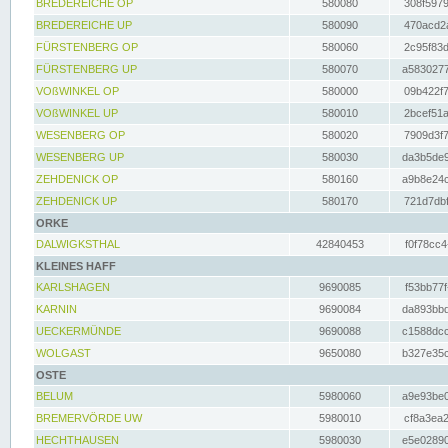
BREDEREICHE OP
580080
308f5979
BREDEREICHE UP
580090
470acd2a
FÜRSTENBERG OP
580060
2c95f83d
FÜRSTENBERG UP
580070
a5830277
VOßWINKEL OP
580000
09b422f7
VOßWINKEL UP
580010
2bcef51a
WESENBERG OP
580020
7909d3f7
WESENBERG UP
580030
da3b5de9
ZEHDENICK OP
580160
a9b8e24c
ZEHDENICK UP
580170
721d7dbf
ORKE
DALWIGKSTHAL
42840453
f0f78cc4
KLEINES HAFF
KARLSHAGEN
9690085
f53bb77f
KARNIN
9690084
da893bbd
UECKERMÜNDE
9690088
c1588dcc
WOLGAST
9650080
b327e35c
OSTE
BELUM
5980060
a9e93be0
BREMERVÖRDE UW
5980010
cf8a3ea2
HECHTHAUSEN
5980030
e5e02890