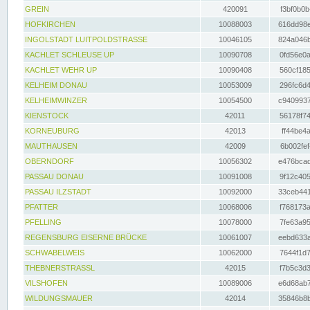
GREIN
420091
f3bf0b0b
HOFKIRCHEN
10088003
616dd98e
INGOLSTADT LUITPOLDSTRASSE
10046105
824a046b
KACHLET SCHLEUSE UP
10090708
0fd56e0a
KACHLET WEHR UP
10090408
560cf185
KELHEIM DONAU
10053009
296fc6d4
KELHEIMWINZER
10054500
c9409937
KIENSTOCK
42011
56178f74
KORNEUBURG
42013
ff44be4a
MAUTHAUSEN
42009
6b002fef
OBERNDORF
10056302
e476bcad
PASSAU DONAU
10091008
9f12c405
PASSAU ILZSTADT
10092000
33ceb441
PFATTER
10068006
f768173a
PFELLING
10078000
7fe63a95
REGENSBURG EISERNE BRÜCKE
10061007
eebd633a
SCHWABELWEIS
10062000
7644f1d7
THEBNERSTRASSL
42015
f7b5c3d3
VILSHOFEN
10089006
e6d68ab7
WILDUNGSMAUER
42014
35846b8b