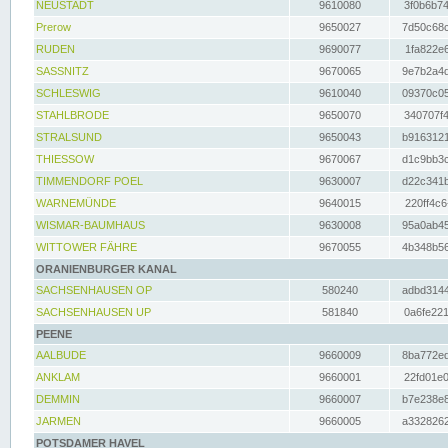
NEUSTADT
9610080
3f0b6b74
Prerow
9650027
7d50c68c
RUDEN
9690077
1fa822e6
SASSNITZ
9670065
9e7b2a4d
SCHLESWIG
9610040
09370c05
STAHLBRODE
9650070
340707f4
STRALSUND
9650043
b9163121
THIESSOW
9670067
d1c9bb3c
TIMMENDORF POEL
9630007
d22c341b
WARNEMÜNDE
9640015
220ff4c6
WISMAR-BAUMHAUS
9630008
95a0ab45
WITTOWER FÄHRE
9670055
4b348b56
ORANIENBURGER KANAL
SACHSENHAUSEN OP
580240
adbd3144
SACHSENHAUSEN UP
581840
0a6fe221
PEENE
AALBUDE
9660009
8ba772ed
ANKLAM
9660001
22fd01e0
DEMMIN
9660007
b7e238e8
JARMEN
9660005
a3328262
POTSDAMER HAVEL