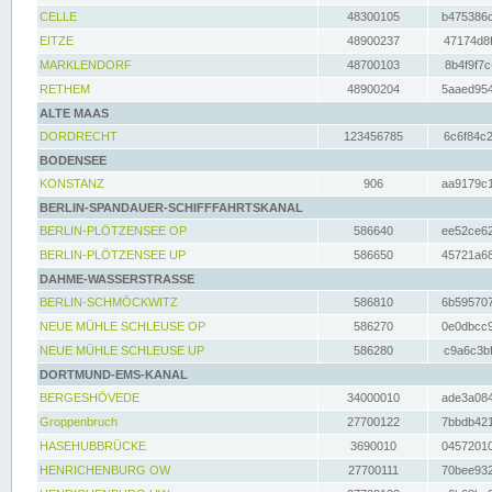
CELLE
48300105
b475386c
EITZE
48900237
47174d8f
MARKLENDORF
48700103
8b4f9f7c
RETHEM
48900204
5aaed954
ALTE MAAS
DORDRECHT
123456785
6c6f84c2
BODENSEE
KONSTANZ
906
aa9179c1
BERLIN-SPANDAUER-SCHIFFFAHRTSKANAL
BERLIN-PLÖTZENSEE OP
586640
ee52ce62
BERLIN-PLÖTZENSEE UP
586650
45721a68
DAHME-WASSERSTRASSE
BERLIN-SCHMÖCKWITZ
586810
6b595707
NEUE MÜHLE SCHLEUSE OP
586270
0e0dbcc9
NEUE MÜHLE SCHLEUSE UP
586280
c9a6c3bf
DORTMUND-EMS-KANAL
BERGESHÖVEDE
34000010
ade3a084
Groppenbruch
27700122
7bbdb421
HASEHUBBRÜCKE
3690010
04572010
HENRICHENBURG OW
27700111
70bee932