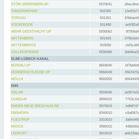
STÖR-SPERRWERK AP
5970041
d9acdbec
TANGERMÜNDE
502350
13e91b77
TORGAU
501261
83bbaedb
VOCKERODE
501480
ae93f2a5
WEHR GEESTHACHT UP
5930062
0f7f58a8
WITTENBERG
501420
070b1eb4
WITTENBERGE
503050
cbf3cd49
ZOLLENSPIEKER
5930090
3de8ea26
ELBE-LÜBECK-KANAL
BÜSSAU UP
9669040
bf7bb8e8
DONNERSCHLEUSE OP
9660049
45634232
MÖLLN
9660050
46644438
EMS
DALUM
3550040
ad357e52
DUKEGAT
3990020
7753c1fa
EMDEN NEUE SEESCHLEUSE
3970010
edfdf747
EMSHÖRN
9340010
c8af067c
FUESTRUP
3310010
3a8ed45f
KNOCK
3990010
438b565e
LEERORT
3910010
abb23dad