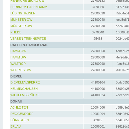
HENRICHENBURG UW
27700133
e6b68bc2
HERBRUM HAFENDAMM
3770030
8177a148
LÜDINGHAUSEN
27800020
f5bc4a51
MÜNSTER OW
27800040
ccd3e8f1
MÜNSTER UW
27800030
ed260406
RHEDE
3770040
16508b11
VERSEN TRENNSPITZE
25463
0024cc40
DATTELN-HAMM-KANAL
HAMM OW
27800060
4dbce62d
HAMM UW
27800080
4ef9dd9c
WALTROP
27800090
facc5c16
WERRIES OW
27800050
d31767ef
DIEMEL
DIEMELTALSPERRE
44100104
5cdc6555
HELMINGHAUSEN
44100206
33092c28
WILHELMSBRÜCKE
44100024
7deedc21
DONAU
ACHLEITEN
10094006
c389c9e2
DEGGENDORF
10081004
53d40547
DÜRNSTEIN
42012
ce4e3050
ERLAU
10096001
99619dc5