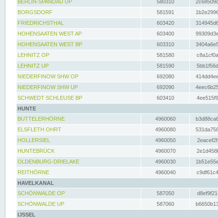
BERLIN-SPANDAU UP
580310
2c68509c
BORGSDORF
581591
1b2e2996
FRIEDRICHSTHAL
603420
314945d6
HOHENSAATEN WEST AP
603400
99309d3e
HOHENSAATEN WEST BP
603310
3404a6e5
LEHNITZ OP
581580
c8a1cf0a
LEHNITZ UP
581590
5bb1f56d
NIEDERFINOW SHW OP
692080
414dd4ee
NIEDERFINOW SHW UP
692090
4eec6b25
SCHWEDT SCHLEUSE BP
603410
4ee515f9
HUNTE
BUTTELERHÖRNE
4960060
b3d88ca6
ELSFLETH OHRT
4960080
531da758
HOLLERSIEL
4960050
2eacef2f
HUNTEBRÜCK
4960070
2e1d458b
OLDENBURG-DRIELAKE
4960030
1b51e55e
REITHÖRNE
4960040
c9df61c4
HAVELKANAL
SCHÖNWALDE OP
587050
d8ef9f21
SCHÖNWALDE UP
587060
b6650b13
IJSSEL