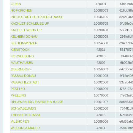
GREIN
420091
f3bf0b0b
HOFKIRCHEN
10088003
616dd98e
INGOLSTADT LUITPOLDSTRASSE
10046105
824a046b
KACHLET SCHLEUSE UP
10090708
0fd56e0a
KACHLET WEHR UP
10090408
560cf185
KELHEIM DONAU
10053009
296fc6d4
KELHEIMWINZER
10054500
c9409937
KIENSTOCK
42011
56178f74
KORNEUBURG
42013
ff44be4a
MAUTHAUSEN
42009
6b002fef
OBERNDORF
10056302
e476bcad
PASSAU DONAU
10091008
9f12c405
PASSAU ILZSTADT
10092000
33ceb441
PFATTER
10068006
f768173a
PFELLING
10078000
7fe63a95
REGENSBURG EISERNE BRÜCKE
10061007
eebd633a
SCHWABELWEIS
10062000
7644f1d7
THEBNERSTRASSL
42015
f7b5c3d3
VILSHOFEN
10089006
e6d68ab7
WILDUNGSMAUER
42014
35846b8b