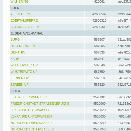
WILHERING
420061
aec23fd6
EDER
AFFOLDERN
42800502
ab9d5a42
EDERTALSPERRE
42800310
c6e9f744
SCHMITTLOTHEIM
42800309
d2155fa6
ELBE-HAVEL-KANAL
BURG
587507
831ad501
DETERSHAGEN
587505
a7b1eda9
GENTHIN
587535
e9e7f20c
KADE
587541
e4f29379
WUSTERWITZ OP
587540
c6a12d34
WUSTERWITZ UP
587550
3bfcf759
ZERBEN OP
587510
64c37072
ZERBEN UP
587520
532d8718
EIDER
EIDER-SPERRWERK BP
9520081
8ac85e6c
FRIEDRICHSTADT STRASSENBRÜCKE
9520060
721313e7
LEXFÄHRE OBERWASSER
9520020
86c5688f
LEXFÄHRE UNTERWASSER
9520030
7f01fbd8
NORDFELD OBERWASSER
9520040
61394669
NORDFELD UNTERWASSER
9520050
cb93548e