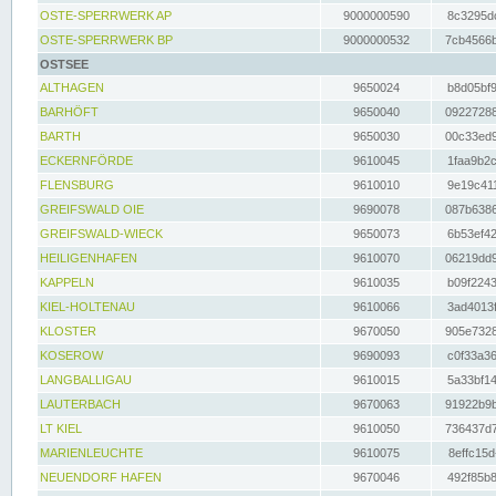
OSTE-SPERRWERK AP
9000000590
8c3295dc
OSTE-SPERRWERK BP
9000000532
7cb4566b
OSTSEE
ALTHAGEN
9650024
b8d05bf9
BARHÖFT
9650040
09227288
BARTH
9650030
00c33ed9
ECKERNFÖRDE
9610045
1faa9b2c
FLENSBURG
9610010
9e19c411
GREIFSWALD OIE
9690078
087b6386
GREIFSWALD-WIECK
9650073
6b53ef42
HEILIGENHAFEN
9610070
06219dd9
KAPPELN
9610035
b09f2243
KIEL-HOLTENAU
9610066
3ad4013f
KLOSTER
9670050
905e7328
KOSEROW
9690093
c0f33a36
LANGBALLIGAU
9610015
5a33bf14
LAUTERBACH
9670063
91922b9b
LT KIEL
9610050
736437d7
MARIENLEUCHTE
9610075
8effc15d
NEUENDORF HAFEN
9670046
492f85b8