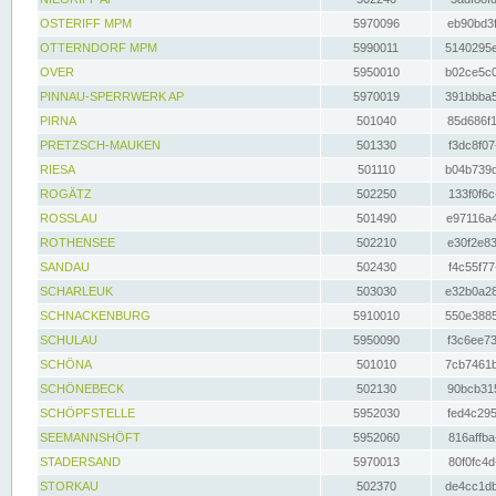
OSTERIFF MPM
5970096
eb90bd3f
OTTERNDORF MPM
5990011
5140295e
OVER
5950010
b02ce5c0
PINNAU-SPERRWERK AP
5970019
391bbba5
PIRNA
501040
85d686f1
PRETZSCH-MAUKEN
501330
f3dc8f07
RIESA
501110
b04b739d
ROGÄTZ
502250
133f0f6c
ROSSLAU
501490
e97116a4
ROTHENSEE
502210
e30f2e83
SANDAU
502430
f4c55f77
SCHARLEUK
503030
e32b0a28
SCHNACKENBURG
5910010
550e3885
SCHULAU
5950090
f3c6ee73
SCHÖNA
501010
7cb7461b
SCHÖNEBECK
502130
90bcb315
SCHÖPFSTELLE
5952030
fed4c295
SEEMANNSHÖFT
5952060
816affba
STADERSAND
5970013
80f0fc4d
STORKAU
502370
de4cc1db