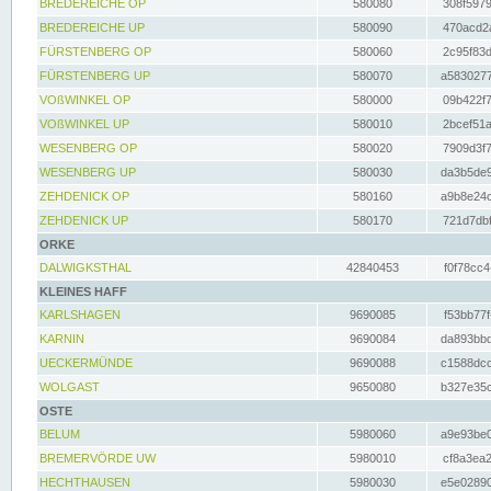
BREDEREICHE OP
580080
308f5979
BREDEREICHE UP
580090
470acd2a
FÜRSTENBERG OP
580060
2c95f83d
FÜRSTENBERG UP
580070
a5830277
VOßWINKEL OP
580000
09b422f7
VOßWINKEL UP
580010
2bcef51a
WESENBERG OP
580020
7909d3f7
WESENBERG UP
580030
da3b5de9
ZEHDENICK OP
580160
a9b8e24c
ZEHDENICK UP
580170
721d7dbf
ORKE
DALWIGKSTHAL
42840453
f0f78cc4
KLEINES HAFF
KARLSHAGEN
9690085
f53bb77f
KARNIN
9690084
da893bbd
UECKERMÜNDE
9690088
c1588dcc
WOLGAST
9650080
b327e35c
OSTE
BELUM
5980060
a9e93be0
BREMERVÖRDE UW
5980010
cf8a3ea2
HECHTHAUSEN
5980030
e5e02890