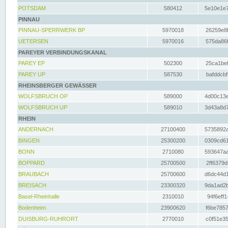
POTSDAM
580412
5e10e1e7
PINNAU
PINNAU-SPERRWERK BP
5970018
26259e8f
UETERSEN
5970016
575da86f
PAREYER VERBINDUNGSKANAL
PAREY EP
502300
25ca1bef
PAREY UP
587530
bafddcbf
RHEINSBERGER GEWÄSSER
WOLFSBRUCH OP
589000
4d00c13e
WOLFSBRUCH UP
589010
3d43a8d7
RHEIN
ANDERNACH
27100400
5735892a
BINGEN
25300200
0309cd61
BONN
2710080
593647aa
BOPPARD
25700500
2ff6379d
BRAUBACH
25700600
d6dc44d1
BREISACH
23300320
9da1ad2b
Basel-Rheinhalle
2310010
94f6eff1
Bodenheim
23900620
f6be7857
DUISBURG-RUHRORT
2770010
c0f51e35