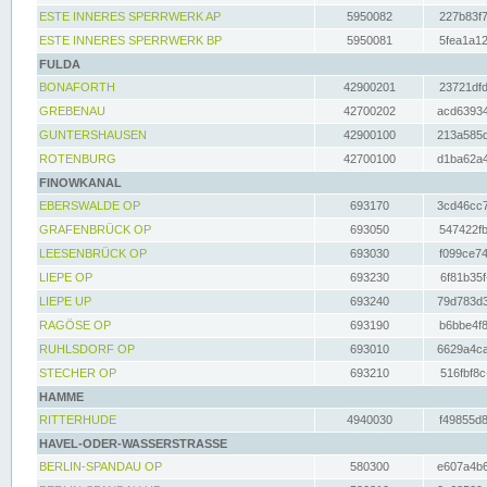
ESTE INNERES SPERRWERK AP
5950082
227b83f7
ESTE INNERES SPERRWERK BP
5950081
5fea1a12
FULDA
BONAFORTH
42900201
23721dfd
GREBENAU
42700202
acd63934
GUNTERSHAUSEN
42900100
213a585d
ROTENBURG
42700100
d1ba62a4
FINOWKANAL
EBERSWALDE OP
693170
3cd46cc7
GRAFENBRÜCK OP
693050
547422fb
LEESENBRÜCK OP
693030
f099ce74
LIEPE OP
693230
6f81b35f
LIEPE UP
693240
79d783d3
RAGÖSE OP
693190
b6bbe4f8
RUHLSDORF OP
693010
6629a4ca
STECHER OP
693210
516fbf8c
HAMME
RITTERHUDE
4940030
f49855d8
HAVEL-ODER-WASSERSTRASSE
BERLIN-SPANDAU OP
580300
e607a4b6