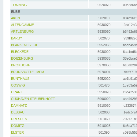
TÖNNING
9520070
00e386ac
ELBE
AKEN
502010
094b96e5
ALTENGAMME
5930070
2ee12b9a
ARTLENBURG
5930050
b3492c68
BARBY
502070
939f82ec
BLANKENESE UF
5952065
bacb459b
BLECKEDE
5930020
6aa1cd8e
BOIZENBURG
5930033
33e0bce0
BROKDORF
5970050
610ab204
BRUNSBÜTTEL MPM
5970094
d4f5f719
BUNTHAUS
5952020
ae1b91d0
COSWIG
501470
1ce53a59
CRANZ
5950070
e6b42536
CUXHAVEN STEUBENHÖFT
5990020
aad49293
DAMNATZ
5910030
c233674f
DESSAU
502000
1edc5fa4
DRESDEN
501060
70272185
DÖMITZ
5910025
6e3ea719
ELSTER
501390
c093b557