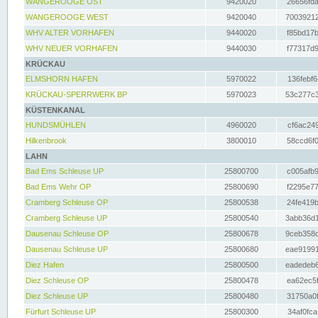
WANGEROOGE OST
9420020
26656fda
WANGEROOGE WEST
9420040
70039212
WHV ALTER VORHAFEN
9440020
f85bd17b
WHV NEUER VORHAFEN
9440030
f77317d9
KRÜCKAU
ELMSHORN HAFEN
5970022
136febf6
KRÜCKAU-SPERRWERK BP
5970023
53c277c3
KÜSTENKANAL
HUNDSMÜHLEN
4960020
cf6ac249
Hilkenbrook
3800010
58ccd6f0
LAHN
Bad Ems Schleuse UP
25800700
c005afb9
Bad Ems Wehr OP
25800690
f2295e77
Cramberg Schleuse OP
25800538
24fe419b
Cramberg Schleuse UP
25800540
3abb36d1
Dausenau Schleuse OP
25800678
9ceb358c
Dausenau Schleuse UP
25800680
eae91991
Diez Hafen
25800500
eadedeb6
Diez Schleuse OP
25800478
ea62ec5f
Diez Schleuse UP
25800480
31750a0f
Fürfurt Schleuse UP
25800300
34af0fca