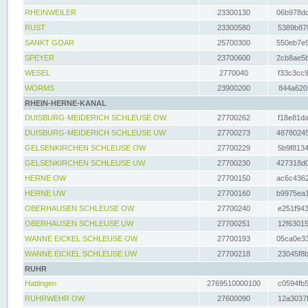
RHEINWEILER
23300130
06b978dd
RUST
23300580
5389b878
SANKT GOAR
25700300
550eb7e9
SPEYER
23700600
2cb8ae5b
WESEL
2770040
f33c3cc9
WORMS
23900200
844a620f
RHEIN-HERNE-KANAL
DUISBURG-MEIDERICH SCHLEUSE OW
27700262
f18e81da
DUISBURG-MEIDERICH SCHLEUSE UW
27700273
48780245
GELSENKIRCHEN SCHLEUSE OW
27700229
5b9f8134
GELSENKIRCHEN SCHLEUSE UW
27700230
427318d0
HERNE OW
27700150
ac6c4362
HERNE UW
27700160
b9975ea1
OBERHAUSEN SCHLEUSE OW
27700240
e251f943
OBERHAUSEN SCHLEUSE UW
27700251
12f63015
WANNE EICKEL SCHLEUSE OW
27700193
05ca0e33
WANNE EICKEL SCHLEUSE UW
27700218
23045f8b
RUHR
Hattingen
2769510000100
c0594fb5
RUHRWEHR OW
27600090
12a3037f