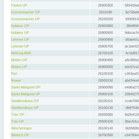
Fankel UP
26900300
583420a8
Grevenmacher OP
2610180
6e72bebf
Grevenmacher UP
26100200
69308142
Koblenz OP
26900880
3f64ff08
Koblenz UP
26900900
9dbcac54
Lehmen OP
26900680
d0abe01a
Lehmen UP
26900700
dc1bb420
Mehring AMS
26700100
4c1b6f17
Müden OP
26900480
a5c880a3
Müden UP
26900500
edc67ca3
Perl
26100100
c263ea53
Ruwer
26500150
abd34ee6
Sankt Aldegund OP
26900080
e4d6a271
Sankt Aldegund UP
26900100
20640279
Stadtbredimus OP
26100110
cceb7060
Stadtbredimus UP
26100130
dfdf753b
Trier OP
26500080
9d2b4126
Trier UP
26500100
3bec53ca
Wincheringen
26100140
bb5560fc
Wintrich OP
26700380
cb4789e4