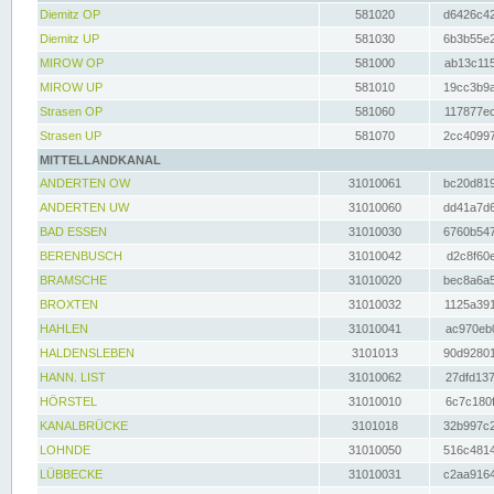
Diemitz OP
581020
d6426c42
Diemitz UP
581030
6b3b55e2
MIROW OP
581000
ab13c115
MIROW UP
581010
19cc3b9a
Strasen OP
581060
117877ec
Strasen UP
581070
2cc40997
MITTELLANDKANAL
ANDERTEN OW
31010061
bc20d819
ANDERTEN UW
31010060
dd41a7d6
BAD ESSEN
31010030
6760b547
BERENBUSCH
31010042
d2c8f60e
BRAMSCHE
31010020
bec8a6a5
BROXTEN
31010032
1125a391
HAHLEN
31010041
ac970eb0
HALDENSLEBEN
3101013
90d92801
HANN. LIST
31010062
27dfd137
HÖRSTEL
31010010
6c7c180f
KANALBRÜCKE
3101018
32b997c2
LOHNDE
31010050
516c4814
LÜBBECKE
31010031
c2aa9164