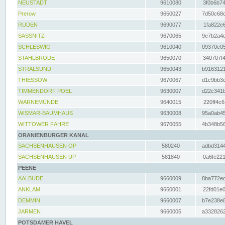
NEUSTADT
9610080
3f0b6b74
Prerow
9650027
7d50c68c
RUDEN
9690077
1fa822e6
SASSNITZ
9670065
9e7b2a4d
SCHLESWIG
9610040
09370c05
STAHLBRODE
9650070
340707f4
STRALSUND
9650043
b9163121
THIESSOW
9670067
d1c9bb3c
TIMMENDORF POEL
9630007
d22c341b
WARNEMÜNDE
9640015
220ff4c6
WISMAR-BAUMHAUS
9630008
95a0ab45
WITTOWER FÄHRE
9670055
4b348b56
ORANIENBURGER KANAL
SACHSENHAUSEN OP
580240
adbd3144
SACHSENHAUSEN UP
581840
0a6fe221
PEENE
AALBUDE
9660009
8ba772ed
ANKLAM
9660001
22fd01e0
DEMMIN
9660007
b7e238e8
JARMEN
9660005
a3328262
POTSDAMER HAVEL