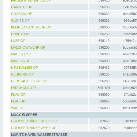
FINDENWIRUNSHIER OP
596410
a5902c55
GARWITZ UP
596230
12499527
GRABOW OP
596330
db4a69b2
GÜRITZ OP
596350
956ce5ff
KLEIN LAASCH WEHR OP
596300
25530a3e
LEWITZ OP
596250
7bbd90ad
LÜBZ OP
596140
d75442cf
MALCHOW WEHR OP
596200
bccaacb3
MALLISS OP
596390
497c29ee
MALLISS UP
596400
a64918a6
NEU KALLISS OP
596430
30739ff3
NEUBURG OP
596160
541c508a
NEUSTADT GLEWE OP
596280
c4381eb3
PARCHIM GÜTE
5961801
3dec3921
PLAU OP
596080
3ffddb2c
PLAU UP
596090
506e6b03
WAREN
596030
bd317edd
MÜGGELSPREE
GROSSE TRÄNKE WEHR OP
582660
81630fdd
GROSSE TRÄNKE WEHR UP
582670
cfad4ee5
MÜRITZ-HAVEL-WASSERSTRASSE