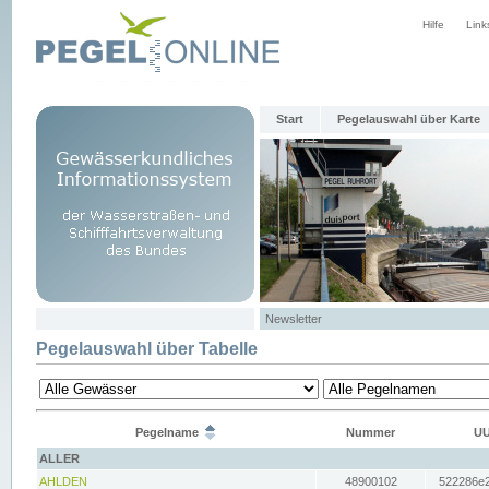
Hilfe
Link
Start
Pegelauswahl über Karte
Newsletter
Pegelauswahl über Tabelle
Pegelname
Nummer
UU
ALLER
AHLDEN
48900102
522286e2