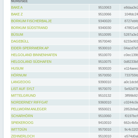
NORDSEE
BAKE A
9510063
e8daa3e2
BAKE Z
9510066
104fdc24
BORKUM FISCHERBALJE
9340020
8727ebfd
BORKUM SÜDSTRAND
9340030
478f21e9
BÜSUM
9510095
5287a3e1
DAGEBÜLL
9570040
6233e901
EIDER-SPERRWERK AP
9530010
04acd7e5
HELGOLAND BINNENHAFEN
9510070
c0ec139b
HELGOLAND SÜDHAFEN
9510075
0d8233b8
HUSUM
9530020
e114aeec
HÖRNUM
9570050
733755fd
LANGEOOG
9390010
a0c1dcb6
LIST AUF SYLT
9570070
5e92d73f
MITTELGRUND
9510132
3ff99b92
NORDERNEY RIFFGAT
9360010
c0244c0e
PELLWORM ANLEGER
9550021
2852b9ab
SCHARHÖRN
9510060
f0197bcf
SPIEKEROOG
9410010
662c4b5e
WITTDÜN
9570010
9c4c11f2
ZEHNERLOCH
9510010
e574d0af