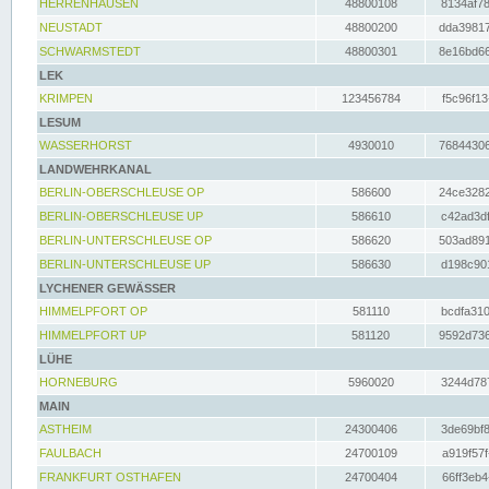
HERRENHAUSEN
48800108
8134af78
NEUSTADT
48800200
dda39817
SCHWARMSTEDT
48800301
8e16bd66
LEK
KRIMPEN
123456784
f5c96f13
LESUM
WASSERHORST
4930010
76844306
LANDWEHRKANAL
BERLIN-OBERSCHLEUSE OP
586600
24ce3282
BERLIN-OBERSCHLEUSE UP
586610
c42ad3df
BERLIN-UNTERSCHLEUSE OP
586620
503ad891
BERLIN-UNTERSCHLEUSE UP
586630
d198c901
LYCHENER GEWÄSSER
HIMMELPFORT OP
581110
bcdfa310
HIMMELPFORT UP
581120
9592d736
LÜHE
HORNEBURG
5960020
3244d787
MAIN
ASTHEIM
24300406
3de69bf8
FAULBACH
24700109
a919f57f
FRANKFURT OSTHAFEN
24700404
66ff3eb4