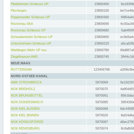
Pleidelsheim Schleuse UP
23800400
6e183f4b
Plochingen
23800100
be7ce40e
Poppenweiler Schleuse UP
23800300
f4854a4c
Rockenau SKA
23800690
4c00a166
Rockenau Schleuse UP
23800680
5ab4f00f
Schwabenheim Schleuse UP
23800800
ec9d3a4d
Untertürkheim Schleuse UP
23800220
a5ca02fb
Wieblingen Wehr UP neu
23800780
66d887a6
Ziegelhausen AMS
23800745
3944c1fd
NEUE MAAS
ROTTERDAM
123456786
a269e3be
NORD-OSTSEE-KANAL
AWK STROHBRÜCK
5970069
0e192297
NOK BREIHOLZ
5970075
4a904d59
NOK BRUNSBÜTTEL
5970091
85fc0dac
NOK DÜKERSWISCH
5970085
3954300d
NOK KIEL AUSSEN
5650068
6dc44585
NOK KIEL BINNEN
5979020
8af24d6a
NOK KÖNIGSFÖRDE
5970067
d0ec2790
NOK RENDSBURG
5970074
8c8afb56