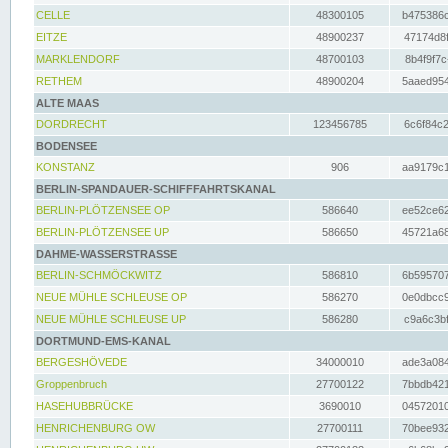
CELLE
48300105
b475386c
EITZE
48900237
47174d8f
MARKLENDORF
48700103
8b4f9f7c
RETHEM
48900204
5aaed954
ALTE MAAS
DORDRECHT
123456785
6c6f84c2
BODENSEE
KONSTANZ
906
aa9179c1
BERLIN-SPANDAUER-SCHIFFFAHRTSKANAL
BERLIN-PLÖTZENSEE OP
586640
ee52ce62
BERLIN-PLÖTZENSEE UP
586650
45721a68
DAHME-WASSERSTRASSE
BERLIN-SCHMÖCKWITZ
586810
6b595707
NEUE MÜHLE SCHLEUSE OP
586270
0e0dbcc9
NEUE MÜHLE SCHLEUSE UP
586280
c9a6c3bf
DORTMUND-EMS-KANAL
BERGESHÖVEDE
34000010
ade3a084
Groppenbruch
27700122
7bbdb421
HASEHUBBRÜCKE
3690010
04572010
HENRICHENBURG OW
27700111
70bee932