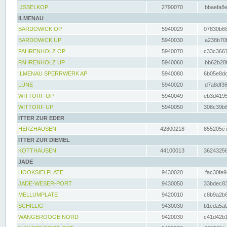
IJSSELKOP
2790070
bbaefa8e
ILMENAU
BARDOWICK OP
5940029
07830b68
BARDOWICK UP
5940030
a238b70f
FAHRENHOLZ OP
5940070
c33c3667
FAHRENHOLZ UP
5940060
bb62b28f
ILMENAU SPERRWERK AP
5940080
6b05e8dc
LÜNE
5940020
d7a8df36
WITTORF OP
5940049
eb3d4195
WITTORF UP
5940050
308c39b6
ITTER ZUR EDER
HERZHAUSEN
42800218
855205e7
ITTER ZUR DIEMEL
KOTTHAUSEN
44100013
36243256
JADE
HOOKSIELPLATE
9430020
fac30fe9
JADE-WESER-PORT
9430050
33bdec83
MELLUMPLATE
9420010
c8b9a2b6
SCHILLIG
9430030
b1cda5a0
WANGEROOGE NORD
9420030
c41d42b1