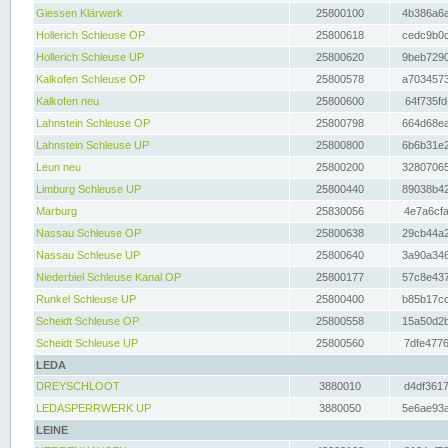
Giessen Klärwerk
25800100
4b386a6a
Hollerich Schleuse OP
25800618
cedc9b0c
Hollerich Schleuse UP
25800620
9beb7290
Kalkofen Schleuse OP
25800578
a7034573
Kalkofen neu
25800600
64f735fd
Lahnstein Schleuse OP
25800798
664d68ea
Lahnstein Schleuse UP
25800800
6b6b31e2
Leun neu
25800200
32807065
Limburg Schleuse UP
25800440
89038b42
Marburg
25830056
4e7a6cfa
Nassau Schleuse OP
25800638
29cb44a2
Nassau Schleuse UP
25800640
3a90a346
Niederbiel Schleuse Kanal OP
25800177
57c8e437
Runkel Schleuse UP
25800400
b85b17cc
Scheidt Schleuse OP
25800558
15a50d2b
Scheidt Schleuse UP
25800560
7dfe4776
LEDA
DREYSCHLOOT
3880010
d4df3617
LEDASPERRWERK UP
3880050
5e6ae93a
LEINE