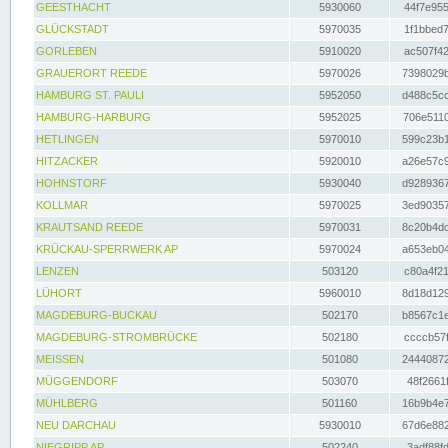
GEESTHACHT
5930060
44f7e955
GLÜCKSTADT
5970035
1f1bbed7
GORLEBEN
5910020
ac507f42
GRAUERORT REEDE
5970026
7398029b
HAMBURG ST. PAULI
5952050
d488c5cc
HAMBURG-HARBURG
5952025
706e5110
HETLINGEN
5970010
599c23b1
HITZACKER
5920010
a26e57c9
HOHNSTORF
5930040
d9289367
KOLLMAR
5970025
3ed90357
KRAUTSAND REEDE
5970031
8c20b4dc
KRÜCKAU-SPERRWERK AP
5970024
a653eb04
LENZEN
503120
c80a4f21
LÜHORT
5960010
8d18d129
MAGDEBURG-BUCKAU
502170
b8567c1e
MAGDEBURG-STROMBRÜCKE
502180
ccccb57f
MEISSEN
501080
24440872
MÜGGENDORF
503070
48f2661f
MÜHLBERG
501160
16b9b4e7
NEU DARCHAU
5930010
67d6e882
NIEGRIPP AP
502240
3adf88fd