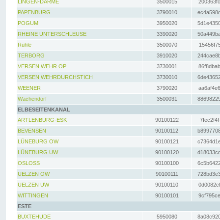
LINGEN-DARME
3500015
200363fc
PAPENBURG
3790010
ec4a598d
POGUM
3950020
5d1e4350
RHEINE UNTERSCHLEUSE
3390020
50a449ba
Rühle
3500070
15456f75
TERBORG
3910020
244cae8b
VERSEN WEHR OP
3730001
86f8dbab
VERSEN WEHRDURCHSTICH
3730010
6de43652
WEENER
3790020
aa6af4e6
Wachendorf
3500031
88698229
ELBESEITENKANAL
ARTLENBURG-ESK
90100122
7fec2f4f
BEVENSEN
90100112
b8997708
LÜNEBURG OW
90100121
c7364d1e
LÜNEBURG UW
90100120
d18033cd
OSLOSS
90100100
6c5b6422
UELZEN OW
90100111
728bd3e3
UELZEN UW
90100110
0d0082cf
WITTINGEN
90100101
9cf795ce
ESTE
BUXTEHUDE
5950080
8a08c920