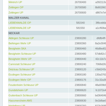
Wintrich UP
26700400
a392113c
Zeltingen OP
26700580
8b802863
Zeltingen UP
26700600
d867e7e9
MALZER KANAL
LIEBENWALDE OP
581540
3f8ceb6d
LIEBENWALDE UP
581550
a1cf60be
NECKAR
Aldingen Schleuse UP
23800280
dfdfb4ff
Beihingen Wehr UP
23800360
8a2e3048
Besigheim SKA
23800460
46d8ed02
Besigheim Schleuse UP
23800480
57db82c7
Besigheim Wehr UP
23800440
42c11b7a
Cannstatt Schleuse UP
23800240
7068d262
Deizisau Schleuse UP
23800120
c5b6243d
Esslingen Schleuse UP
23800180
130a3761
Esslingen Wehr OP
23800176
31c32a38
Feudenheim Schleuse UP
23800840
48a939b9
Gundelsheim UP
23800620
fc1072e4
Guttenbach Schleuse UP
23800660
bd36404b
Hassmersheim AMS
23800630
0e1b8ae0
Heidelberg UP
23800760
827b2685