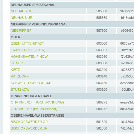
NEUHAUSER SPEISEKANAL
NEUHAUS OP
585850
963bdc26
NEUHAUS UP
585860
bf48cefd
NIEGRIPPER VERBINDUNGSKANAL
NIEGRIPP BP
587500
e506460f
ODER
EISENHÜTTENSTADT
603000
8675aa70
FRANKFURT1 (ODER)
603031
bffdf7f2
HOHENSAATEN-FINOW
603080
f7a639a4
KIENITZ
603050
6298a8f9
KIETZ
603040
16258271
RATZDORF
603140
ca3f535b
SCHWEDT-ODERBRÜCKE
603130
e28babaa
STÜTZKOW
603100
30bff0df
ORANIENBURGER HAVEL
OHV KM 3.014 (HOCHSPANNUNG)
580271
eea7e3dc
OHv km 1.467 (Blaues Wunder)
580272
8b51c505
OBERE HAVEL-WASSERSTRASSE
BISCHOFSWERDER OP
581520
16a780aa
BISCHOFSWERDER UP
581530
74134dc6