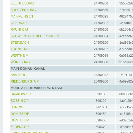
KLEINHEUBACH
24700200
355b02d2
KROTZENBURG
24700335
27eed51b
MAINFLINGEN
24700325
4627475d
OBERNAU
24700302
3c7cfb10
RAUNHEIM
24900108
db1684c1
SCHWEINFURT NEUER HAFEN
24300304
42ecae60
STEINBACH
24500100
1ed983c3
TRUNSTADT
24300202
a77aad00
WERTHEIM
24709089
0e065a22
WÜRZBURG
24300600
915d76e1
MAIN-DONAU-KANAL
BAMBERG
24300042
ff02f181
RIEDENBURG_UP
13409200
4a69e82e
MÜRITZ-ELDE-WASSERSTRASSE
BARKOW OP
596100
06d86c6b
BOBZIN OP
596120
faefa284
BUROW
5961601
a68cf527
DÖMITZ OP
596450
ec8188ee
DÖMITZ UP
596460
ad3a51da
ELDENA OP
596370
0fab94c7