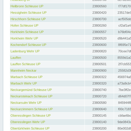
Heilbronn Schleuse UP
23800560
f77df170
Hessigheim Schleuse UP
23800420
23517de9
Hirschhorn Schleuse UP
23800700
acf505dd
Hofen Schleuse UP
23800260
cf2af1a4
Horkheim Schleuse UP
23800557
b76bf04c
Horkheim Wehr UP
23800520
d9b441a5
Kochendorf Schleuse UP
23800600
8f695e71
Ladenburg Wehr UP
23800820
70cee7df
Lauffen
23800500
8559d1a0
Lauffen Schleuse UP
23800501
2f7cb553
Mannheim Neckar
23800900
25582d3f
Marbach Schleuse UP
23800322
456974a8
Marbach Wehr UP
23800320
a73a9cb4
Neckargemünd Schleuse UP
23800740
7be3ff2e
Neckarsteinach Schleuse UP
23800720
d64d07f7
Neckarsulm Wehr UP
23800580
845944f8
Neckarzimmern Schleuse UP
23800640
f00c7183
Oberesslingen Schleuse UP
23800145
cbfae6bc
Oberesslingen Wehr UP
23800140
9de0843a
Obertürkheim Schleuse UP
23800200
80e002d8