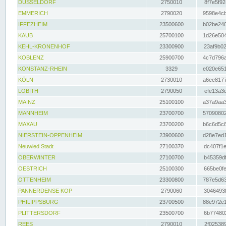
DÜSSELDORF
2750010
8f7e5f92
EMMERICH
2790020
9598e4cb
IFFEZHEIM
23500600
b02be240
KAUB
25700100
1d26e504
KEHL-KRONENHOF
23300900
23af9b02
KOBLENZ
25900700
4c7d796a
KONSTANZ-RHEIN
3329
e020e651
KÖLN
2730010
a6ee8177
LOBITH
2790050
efe13a3d
MAINZ
25100100
a37a9aa3
MANNHEIM
23700700
57090802
MAXAU
23700200
b6c6d5c8
NIERSTEIN-OPPENHEIM
23900600
d28e7ed1
Neuwied Stadt
27100370
dc407f1e
OBERWINTER
27100700
b45359df
OESTRICH
25100300
665be0fe
OTTENHEIM
23300800
787e5d63
PANNERDENSE KOP
2790060
3046493f
PHILIPPSBURG
23700500
88e972e1
PLITTERSDORF
23500700
6b774802
REES
2790010
2f025389