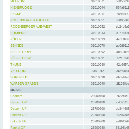
MEHRUM
31010071
be05603a
NIENBRÜGGE
31010044
864a8111
RECKE
31010011
7af19499
RODENBERGER AUE-OST
31010051
6288de60
RODENBERGER AUE-WEST
31010052
eb24b5a3
RUSBEND
31010043
c1f06401
RÜHEN
31010093
4ed5f6da
SEHNDE
31010070
ab0d9117
SÜLFELD OW
31010092
a8604e8f
SÜLFELD UW
31010091
892183d6
THUNE
31010080
42b865fb
VELSDORF
3101012
36f80081
VORSFELDE
31010090
dbb2bb9f
WARBER GRABEN
31010040
2f1080ba
MOSEL
Cochem
26900400
768df4e9
Detzem OP
26700180
c40912fd
Detzem UP
26700200
dc344605
Enkirch OP
26700880
87207dcd
Enkirch UP
26700900
ee861944
Fankel OP
26900280
68198b48