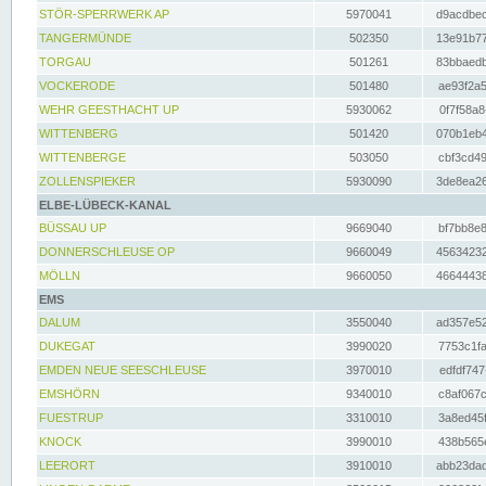
STÖR-SPERRWERK AP
5970041
d9acdbec
TANGERMÜNDE
502350
13e91b77
TORGAU
501261
83bbaedb
VOCKERODE
501480
ae93f2a5
WEHR GEESTHACHT UP
5930062
0f7f58a8
WITTENBERG
501420
070b1eb4
WITTENBERGE
503050
cbf3cd49
ZOLLENSPIEKER
5930090
3de8ea26
ELBE-LÜBECK-KANAL
BÜSSAU UP
9669040
bf7bb8e8
DONNERSCHLEUSE OP
9660049
45634232
MÖLLN
9660050
46644438
EMS
DALUM
3550040
ad357e52
DUKEGAT
3990020
7753c1fa
EMDEN NEUE SEESCHLEUSE
3970010
edfdf747
EMSHÖRN
9340010
c8af067c
FUESTRUP
3310010
3a8ed45f
KNOCK
3990010
438b565e
LEERORT
3910010
abb23dad