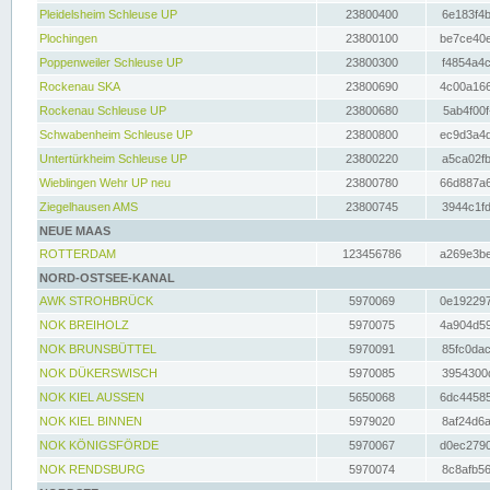
Pleidelsheim Schleuse UP
23800400
6e183f4b
Plochingen
23800100
be7ce40e
Poppenweiler Schleuse UP
23800300
f4854a4c
Rockenau SKA
23800690
4c00a166
Rockenau Schleuse UP
23800680
5ab4f00f
Schwabenheim Schleuse UP
23800800
ec9d3a4d
Untertürkheim Schleuse UP
23800220
a5ca02fb
Wieblingen Wehr UP neu
23800780
66d887a6
Ziegelhausen AMS
23800745
3944c1fd
NEUE MAAS
ROTTERDAM
123456786
a269e3be
NORD-OSTSEE-KANAL
AWK STROHBRÜCK
5970069
0e192297
NOK BREIHOLZ
5970075
4a904d59
NOK BRUNSBÜTTEL
5970091
85fc0dac
NOK DÜKERSWISCH
5970085
3954300d
NOK KIEL AUSSEN
5650068
6dc44585
NOK KIEL BINNEN
5979020
8af24d6a
NOK KÖNIGSFÖRDE
5970067
d0ec2790
NOK RENDSBURG
5970074
8c8afb56