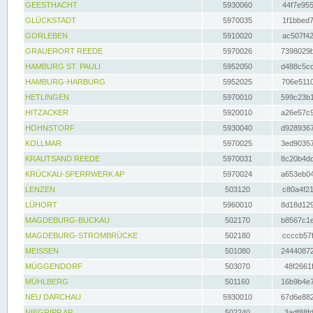
GEESTHACHT
5930060
44f7e955
GLÜCKSTADT
5970035
1f1bbed7
GORLEBEN
5910020
ac507f42
GRAUERORT REEDE
5970026
7398029b
HAMBURG ST. PAULI
5952050
d488c5cc
HAMBURG-HARBURG
5952025
706e5110
HETLINGEN
5970010
599c23b1
HITZACKER
5920010
a26e57c9
HOHNSTORF
5930040
d9289367
KOLLMAR
5970025
3ed90357
KRAUTSAND REEDE
5970031
8c20b4dc
KRÜCKAU-SPERRWERK AP
5970024
a653eb04
LENZEN
503120
c80a4f21
LÜHORT
5960010
8d18d129
MAGDEBURG-BUCKAU
502170
b8567c1e
MAGDEBURG-STROMBRÜCKE
502180
ccccb57f
MEISSEN
501080
24440872
MÜGGENDORF
503070
48f2661f
MÜHLBERG
501160
16b9b4e7
NEU DARCHAU
5930010
67d6e882
NIEGRIPP AP
502240
3adf88fd