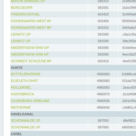
BERLIN-SPANDAU UP
580310
2c68509c
BORGSDORF
581591
1b2e2996
FRIEDRICHSTHAL
603420
314945d6
HOHENSAATEN WEST AP
603400
99309d3e
HOHENSAATEN WEST BP
603310
3404a6e5
LEHNITZ OP
581580
c8a1cf0a
LEHNITZ UP
581590
5bb1f56d
NIEDERFINOW SHW OP
692080
414dd4ee
NIEDERFINOW SHW UP
692090
4eec6b25
SCHWEDT SCHLEUSE BP
603410
4ee515f9
HUNTE
BUTTELERHÖRNE
4960060
b3d88ca6
ELSFLETH OHRT
4960080
531da758
HOLLERSIEL
4960050
2eacef2f
HUNTEBRÜCK
4960070
2e1d458b
OLDENBURG-DRIELAKE
4960030
1b51e55e
REITHÖRNE
4960040
c9df61c4
HAVELKANAL
SCHÖNWALDE OP
587050
d8ef9f21
SCHÖNWALDE UP
587060
b6650b13
IJSSEL