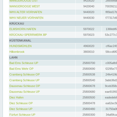
WANGEROOGE OST
9420020
26656fda
WANGEROOGE WEST
9420040
70039212
WHV ALTER VORHAFEN
9440020
f85bd17b
WHV NEUER VORHAFEN
9440030
f77317d9
KRÜCKAU
ELMSHORN HAFEN
5970022
136febf6
KRÜCKAU-SPERRWERK BP
5970023
53c277c3
KÜSTENKANAL
HUNDSMÜHLEN
4960020
cf6ac249
Hilkenbrook
3800010
58ccd6f0
LAHN
Bad Ems Schleuse UP
25800700
c005afb9
Bad Ems Wehr OP
25800690
f2295e77
Cramberg Schleuse OP
25800538
24fe419b
Cramberg Schleuse UP
25800540
3abb36d1
Dausenau Schleuse OP
25800678
9ceb358c
Dausenau Schleuse UP
25800680
eae91991
Diez Hafen
25800500
eadedeb6
Diez Schleuse OP
25800478
ea62ec5f
Diez Schleuse UP
25800480
31750a0f
Fürfurt Schleuse UP
25800300
34af0fca