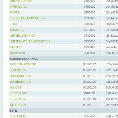
LINGEN-DARME
3500015
200363fc
PAPENBURG
3790010
ec4a598d
POGUM
3950020
5d1e4350
RHEINE UNTERSCHLEUSE
3390020
50a449ba
Rühle
3500070
15456f75
TERBORG
3910020
244cae8b
VERSEN WEHR OP
3730001
86f8dbab
VERSEN WEHRDURCHSTICH
3730010
6de43652
WEENER
3790020
aa6af4e6
Wachendorf
3500031
88698229
ELBESEITENKANAL
ARTLENBURG-ESK
90100122
7fec2f4f
BEVENSEN
90100112
b8997708
LÜNEBURG OW
90100121
c7364d1e
LÜNEBURG UW
90100120
d18033cd
OSLOSS
90100100
6c5b6422
UELZEN OW
90100111
728bd3e3
UELZEN UW
90100110
0d0082cf
WITTINGEN
90100101
9cf795ce
ESTE
BUXTEHUDE
5950080
8a08c920