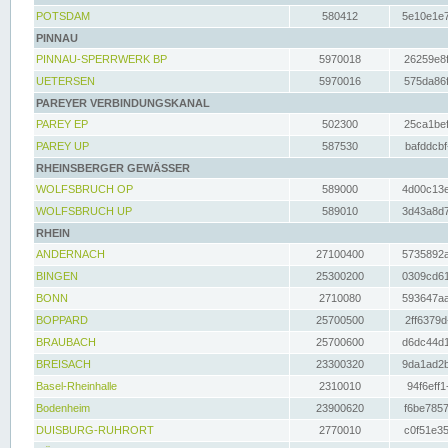
POTSDAM
580412
5e10e1e7
PINNAU
PINNAU-SPERRWERK BP
5970018
26259e8f
UETERSEN
5970016
575da86f
PAREYER VERBINDUNGSKANAL
PAREY EP
502300
25ca1bef
PAREY UP
587530
bafddcbf
RHEINSBERGER GEWÄSSER
WOLFSBRUCH OP
589000
4d00c13e
WOLFSBRUCH UP
589010
3d43a8d7
RHEIN
ANDERNACH
27100400
5735892a
BINGEN
25300200
0309cd61
BONN
2710080
593647aa
BOPPARD
25700500
2ff6379d
BRAUBACH
25700600
d6dc44d1
BREISACH
23300320
9da1ad2b
Basel-Rheinhalle
2310010
94f6eff1
Bodenheim
23900620
f6be7857
DUISBURG-RUHRORT
2770010
c0f51e35