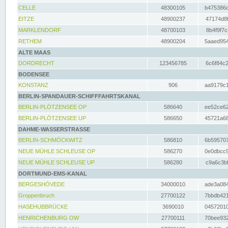
CELLE
48300105
b475386c
EITZE
48900237
47174d8f
MARKLENDORF
48700103
8b4f9f7c
RETHEM
48900204
5aaed954
ALTE MAAS
DORDRECHT
123456785
6c6f84c2
BODENSEE
KONSTANZ
906
aa9179c1
BERLIN-SPANDAUER-SCHIFFFAHRTSKANAL
BERLIN-PLÖTZENSEE OP
586640
ee52ce62
BERLIN-PLÖTZENSEE UP
586650
45721a68
DAHME-WASSERSTRASSE
BERLIN-SCHMÖCKWITZ
586810
6b595707
NEUE MÜHLE SCHLEUSE OP
586270
0e0dbcc9
NEUE MÜHLE SCHLEUSE UP
586280
c9a6c3bf
DORTMUND-EMS-KANAL
BERGESHÖVEDE
34000010
ade3a084
Groppenbruch
27700122
7bbdb421
HASEHUBBRÜCKE
3690010
04572010
HENRICHENBURG OW
27700111
70bee932