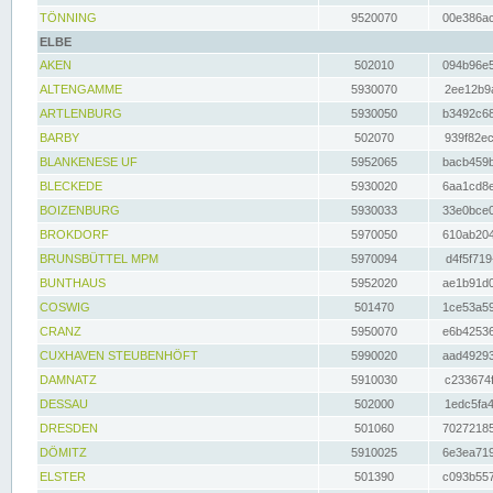
TÖNNING
9520070
00e386ac
ELBE
AKEN
502010
094b96e5
ALTENGAMME
5930070
2ee12b9a
ARTLENBURG
5930050
b3492c68
BARBY
502070
939f82ec
BLANKENESE UF
5952065
bacb459b
BLECKEDE
5930020
6aa1cd8e
BOIZENBURG
5930033
33e0bce0
BROKDORF
5970050
610ab204
BRUNSBÜTTEL MPM
5970094
d4f5f719
BUNTHAUS
5952020
ae1b91d0
COSWIG
501470
1ce53a59
CRANZ
5950070
e6b42536
CUXHAVEN STEUBENHÖFT
5990020
aad49293
DAMNATZ
5910030
c233674f
DESSAU
502000
1edc5fa4
DRESDEN
501060
70272185
DÖMITZ
5910025
6e3ea719
ELSTER
501390
c093b557