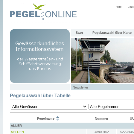
Hilfe
Link
Start
Pegelauswahl über Karte
Newsletter
Pegelauswahl über Tabelle
Pegelname
Nummer
UU
ALLER
AHLDEN
48900102
522286e2