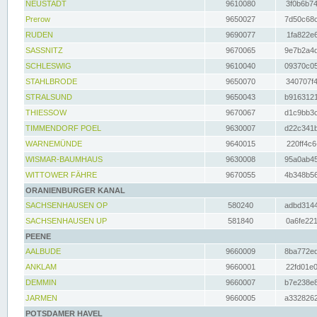
NEUSTADT
9610080
3f0b6b74
Prerow
9650027
7d50c68c
RUDEN
9690077
1fa822e6
SASSNITZ
9670065
9e7b2a4d
SCHLESWIG
9610040
09370c05
STAHLBRODE
9650070
340707f4
STRALSUND
9650043
b9163121
THIESSOW
9670067
d1c9bb3c
TIMMENDORF POEL
9630007
d22c341b
WARNEMÜNDE
9640015
220ff4c6
WISMAR-BAUMHAUS
9630008
95a0ab45
WITTOWER FÄHRE
9670055
4b348b56
ORANIENBURGER KANAL
SACHSENHAUSEN OP
580240
adbd3144
SACHSENHAUSEN UP
581840
0a6fe221
PEENE
AALBUDE
9660009
8ba772ed
ANKLAM
9660001
22fd01e0
DEMMIN
9660007
b7e238e8
JARMEN
9660005
a3328262
POTSDAMER HAVEL