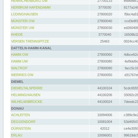
HENRICHENBURG UW
27700133
e6b68bc2
HERBRUM HAFENDAMM
3770030
8177a148
LÜDINGHAUSEN
27800020
f5bc4a51
MÜNSTER OW
27800040
ccd3e8f1
MÜNSTER UW
27800030
ed260406
RHEDE
3770040
16508b11
VERSEN TRENNSPITZE
25463
0024cc40
DATTELN-HAMM-KANAL
HAMM OW
27800060
4dbce62d
HAMM UW
27800080
4ef9dd9c
WALTROP
27800090
facc5c16
WERRIES OW
27800050
d31767ef
DIEMEL
DIEMELTALSPERRE
44100104
5cdc6555
HELMINGHAUSEN
44100206
33092c28
WILHELMSBRÜCKE
44100024
7deedc21
DONAU
ACHLEITEN
10094006
c389c9e2
DEGGENDORF
10081004
53d40547
DÜRNSTEIN
42012
ce4e3050
ERLAU
10096001
99619dc5