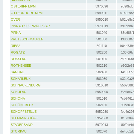
OSTERIFF MPM
5970096
eb90bd3f
OTTERNDORF MPM
5990011
5140295e
OVER
5950010
b02ce5c0
PINNAU-SPERRWERK AP
5970019
391bbba5
PIRNA
501040
85d686f1
PRETZSCH-MAUKEN
501330
f3dc8f07
RIESA
501110
b04b739d
ROGÄTZ
502250
133f0f6c
ROSSLAU
501490
e97116a4
ROTHENSEE
502210
e30f2e83
SANDAU
502430
f4c55f77
SCHARLEUK
503030
e32b0a28
SCHNACKENBURG
5910010
550e3885
SCHULAU
5950090
f3c6ee73
SCHÖNA
501010
7cb7461b
SCHÖNEBECK
502130
90bcb315
SCHÖPFSTELLE
5952030
fed4c295
SEEMANNSHÖFT
5952060
816affba
STADERSAND
5970013
80f0fc4d
STORKAU
502370
de4cc1db