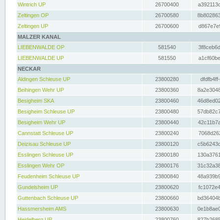
Wintrich UP
26700400
a392113c
Zeltingen OP
26700580
8b802863
Zeltingen UP
26700600
d867e7e9
MALZER KANAL
LIEBENWALDE OP
581540
3f8ceb6d
LIEBENWALDE UP
581550
a1cf60be
NECKAR
Aldingen Schleuse UP
23800280
dfdfb4ff
Beihingen Wehr UP
23800360
8a2e3048
Besigheim SKA
23800460
46d8ed02
Besigheim Schleuse UP
23800480
57db82c7
Besigheim Wehr UP
23800440
42c11b7a
Cannstatt Schleuse UP
23800240
7068d262
Deizisau Schleuse UP
23800120
c5b6243d
Esslingen Schleuse UP
23800180
130a3761
Esslingen Wehr OP
23800176
31c32a38
Feudenheim Schleuse UP
23800840
48a939b9
Gundelsheim UP
23800620
fc1072e4
Guttenbach Schleuse UP
23800660
bd36404b
Hassmersheim AMS
23800630
0e1b8ae0
Heidelberg UP
23800760
827b2685