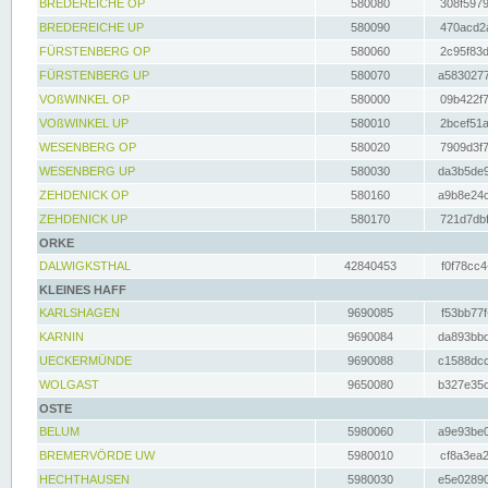
BREDEREICHE OP
580080
308f5979
BREDEREICHE UP
580090
470acd2a
FÜRSTENBERG OP
580060
2c95f83d
FÜRSTENBERG UP
580070
a5830277
VOßWINKEL OP
580000
09b422f7
VOßWINKEL UP
580010
2bcef51a
WESENBERG OP
580020
7909d3f7
WESENBERG UP
580030
da3b5de9
ZEHDENICK OP
580160
a9b8e24c
ZEHDENICK UP
580170
721d7dbf
ORKE
DALWIGKSTHAL
42840453
f0f78cc4
KLEINES HAFF
KARLSHAGEN
9690085
f53bb77f
KARNIN
9690084
da893bbd
UECKERMÜNDE
9690088
c1588dcc
WOLGAST
9650080
b327e35c
OSTE
BELUM
5980060
a9e93be0
BREMERVÖRDE UW
5980010
cf8a3ea2
HECHTHAUSEN
5980030
e5e02890