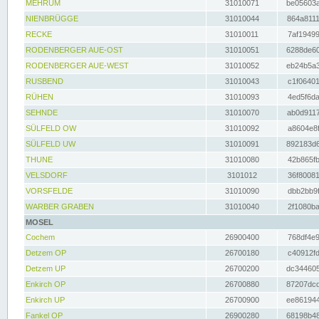
MEHRUM
31010071
be05603a
NIENBRÜGGE
31010044
864a8111
RECKE
31010011
7af19499
RODENBERGER AUE-OST
31010051
6288de60
RODENBERGER AUE-WEST
31010052
eb24b5a3
RUSBEND
31010043
c1f06401
RÜHEN
31010093
4ed5f6da
SEHNDE
31010070
ab0d9117
SÜLFELD OW
31010092
a8604e8f
SÜLFELD UW
31010091
892183d6
THUNE
31010080
42b865fb
VELSDORF
3101012
36f80081
VORSFELDE
31010090
dbb2bb9f
WARBER GRABEN
31010040
2f1080ba
MOSEL
Cochem
26900400
768df4e9
Detzem OP
26700180
c40912fd
Detzem UP
26700200
dc344605
Enkirch OP
26700880
87207dcd
Enkirch UP
26700900
ee861944
Fankel OP
26900280
68198b48