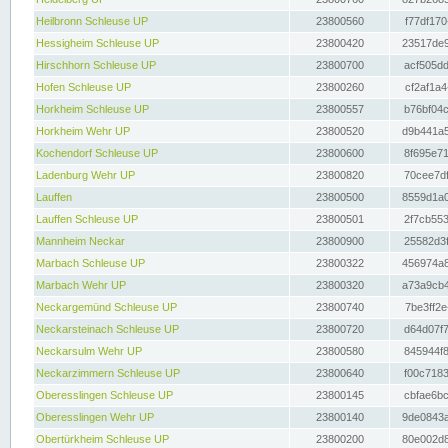
Heilbronn Schleuse UP
23800560
f77df170
Hessigheim Schleuse UP
23800420
23517de9
Hirschhorn Schleuse UP
23800700
acf505dd
Hofen Schleuse UP
23800260
cf2af1a4
Horkheim Schleuse UP
23800557
b76bf04c
Horkheim Wehr UP
23800520
d9b441a5
Kochendorf Schleuse UP
23800600
8f695e71
Ladenburg Wehr UP
23800820
70cee7df
Lauffen
23800500
8559d1a0
Lauffen Schleuse UP
23800501
2f7cb553
Mannheim Neckar
23800900
25582d3f
Marbach Schleuse UP
23800322
456974a8
Marbach Wehr UP
23800320
a73a9cb4
Neckargemünd Schleuse UP
23800740
7be3ff2e
Neckarsteinach Schleuse UP
23800720
d64d07f7
Neckarsulm Wehr UP
23800580
845944f8
Neckarzimmern Schleuse UP
23800640
f00c7183
Oberesslingen Schleuse UP
23800145
cbfae6bc
Oberesslingen Wehr UP
23800140
9de0843a
Obertürkheim Schleuse UP
23800200
80e002d8