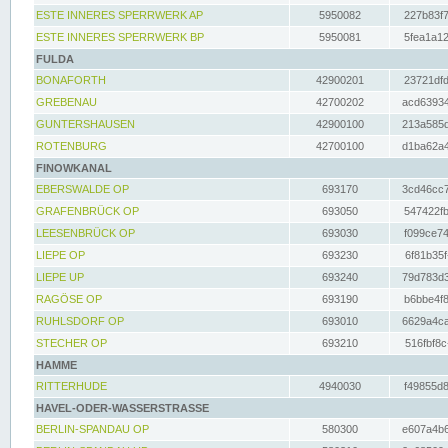
ESTE INNERES SPERRWERK AP
5950082
227b83f7
ESTE INNERES SPERRWERK BP
5950081
5fea1a12
FULDA
BONAFORTH
42900201
23721dfd
GREBENAU
42700202
acd63934
GUNTERSHAUSEN
42900100
213a585d
ROTENBURG
42700100
d1ba62a4
FINOWKANAL
EBERSWALDE OP
693170
3cd46cc7
GRAFENBRÜCK OP
693050
547422fb
LEESENBRÜCK OP
693030
f099ce74
LIEPE OP
693230
6f81b35f
LIEPE UP
693240
79d783d3
RAGÖSE OP
693190
b6bbe4f8
RUHLSDORF OP
693010
6629a4ca
STECHER OP
693210
516fbf8c
HAMME
RITTERHUDE
4940030
f49855d8
HAVEL-ODER-WASSERSTRASSE
BERLIN-SPANDAU OP
580300
e607a4b6