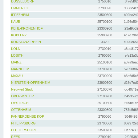
DÜSSELDORF
2750010
8f7e5f92
EMMERICH
2790020
9598e4cb
IFFEZHEIM
23500600
b02be240
KAUB
25700100
1d26e504
KEHL-KRONENHOF
23300900
23af9b02
KOBLENZ
25900700
4c7d796a
KONSTANZ-RHEIN
3329
e020e651
KÖLN
2730010
a6ee8177
LOBITH
2790050
efe13a3d
MAINZ
25100100
a37a9aa3
MANNHEIM
23700700
57090802
MAXAU
23700200
b6c6d5c8
NIERSTEIN-OPPENHEIM
23900600
d28e7ed1
Neuwied Stadt
27100370
dc407f1e
OBERWINTER
27100700
b45359df
OESTRICH
25100300
665be0fe
OTTENHEIM
23300800
787e5d63
PANNERDENSE KOP
2790060
3046493f
PHILIPPSBURG
23700500
88e972e1
PLITTERSDORF
23500700
6b774802
REES
2790010
2f025389