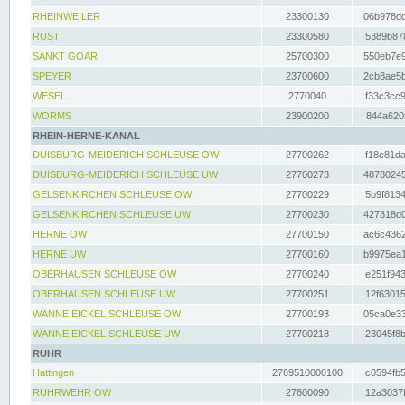
RHEINWEILER
23300130
06b978dd
RUST
23300580
5389b878
SANKT GOAR
25700300
550eb7e9
SPEYER
23700600
2cb8ae5b
WESEL
2770040
f33c3cc9
WORMS
23900200
844a620f
RHEIN-HERNE-KANAL
DUISBURG-MEIDERICH SCHLEUSE OW
27700262
f18e81da
DUISBURG-MEIDERICH SCHLEUSE UW
27700273
48780245
GELSENKIRCHEN SCHLEUSE OW
27700229
5b9f8134
GELSENKIRCHEN SCHLEUSE UW
27700230
427318d0
HERNE OW
27700150
ac6c4362
HERNE UW
27700160
b9975ea1
OBERHAUSEN SCHLEUSE OW
27700240
e251f943
OBERHAUSEN SCHLEUSE UW
27700251
12f63015
WANNE EICKEL SCHLEUSE OW
27700193
05ca0e33
WANNE EICKEL SCHLEUSE UW
27700218
23045f8b
RUHR
Hattingen
2769510000100
c0594fb5
RUHRWEHR OW
27600090
12a3037f