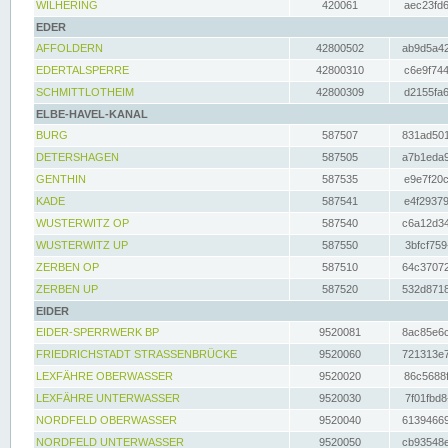
WILHERING
420061
aec23fd6
EDER
AFFOLDERN
42800502
ab9d5a42
EDERTALSPERRE
42800310
c6e9f744
SCHMITTLOTHEIM
42800309
d2155fa6
ELBE-HAVEL-KANAL
BURG
587507
831ad501
DETERSHAGEN
587505
a7b1eda9
GENTHIN
587535
e9e7f20c
KADE
587541
e4f29379
WUSTERWITZ OP
587540
c6a12d34
WUSTERWITZ UP
587550
3bfcf759
ZERBEN OP
587510
64c37072
ZERBEN UP
587520
532d8718
EIDER
EIDER-SPERRWERK BP
9520081
8ac85e6c
FRIEDRICHSTADT STRASSENBRÜCKE
9520060
721313e7
LEXFÄHRE OBERWASSER
9520020
86c5688f
LEXFÄHRE UNTERWASSER
9520030
7f01fbd8
NORDFELD OBERWASSER
9520040
61394669
NORDFELD UNTERWASSER
9520050
cb93548e