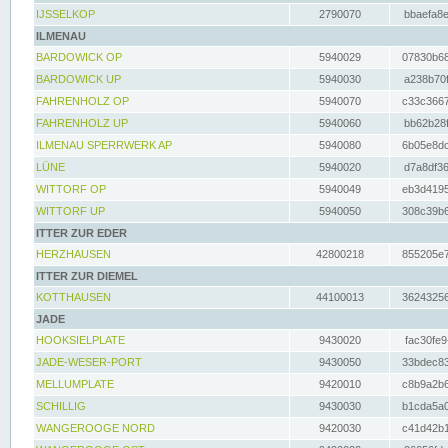
IJSSELKOP
2790070
bbaefa8e
ILMENAU
BARDOWICK OP
5940029
07830b68
BARDOWICK UP
5940030
a238b70f
FAHRENHOLZ OP
5940070
c33c3667
FAHRENHOLZ UP
5940060
bb62b28f
ILMENAU SPERRWERK AP
5940080
6b05e8dc
LÜNE
5940020
d7a8df36
WITTORF OP
5940049
eb3d4195
WITTORF UP
5940050
308c39b6
ITTER ZUR EDER
HERZHAUSEN
42800218
855205e7
ITTER ZUR DIEMEL
KOTTHAUSEN
44100013
36243256
JADE
HOOKSIELPLATE
9430020
fac30fe9
JADE-WESER-PORT
9430050
33bdec83
MELLUMPLATE
9420010
c8b9a2b6
SCHILLIG
9430030
b1cda5a0
WANGEROOGE NORD
9420030
c41d42b1