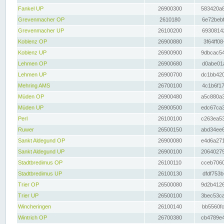
Fankel UP
26900300
583420a8
Grevenmacher OP
2610180
6e72bebf
Grevenmacher UP
26100200
69308142
Koblenz OP
26900880
3f64ff08
Koblenz UP
26900900
9dbcac54
Lehmen OP
26900680
d0abe01a
Lehmen UP
26900700
dc1bb420
Mehring AMS
26700100
4c1b6f17
Müden OP
26900480
a5c880a3
Müden UP
26900500
edc67ca3
Perl
26100100
c263ea53
Ruwer
26500150
abd34ee6
Sankt Aldegund OP
26900080
e4d6a271
Sankt Aldegund UP
26900100
20640279
Stadtbredimus OP
26100110
cceb7060
Stadtbredimus UP
26100130
dfdf753b
Trier OP
26500080
9d2b4126
Trier UP
26500100
3bec53ca
Wincheringen
26100140
bb5560fc
Wintrich OP
26700380
cb4789e4