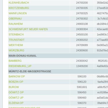
KLEINHEUBACH
24700200
355b02d2
KROTZENBURG
24700335
27eed51b
MAINFLINGEN
24700325
4627475d
OBERNAU
24700302
3c7cfb10
RAUNHEIM
24900108
db1684c1
SCHWEINFURT NEUER HAFEN
24300304
42ecae60
STEINBACH
24500100
1ed983c3
TRUNSTADT
24300202
a77aad00
WERTHEIM
24709089
0e065a22
WÜRZBURG
24300600
915d76e1
MAIN-DONAU-KANAL
BAMBERG
24300042
ff02f181
RIEDENBURG_UP
13409200
4a69e82e
MÜRITZ-ELDE-WASSERSTRASSE
BARKOW OP
596100
06d86c6b
BOBZIN OP
596120
faefa284
BUROW
5961601
a68cf527
DÖMITZ OP
596450
ec8188ee
DÖMITZ UP
596460
ad3a51da
ELDENA OP
596370
0fab94c7