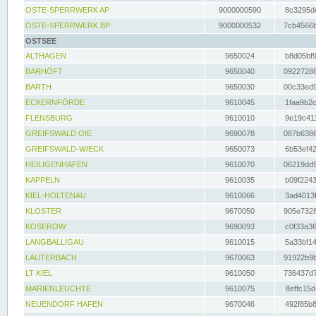
OSTE-SPERRWERK AP
9000000590
8c3295dc
OSTE-SPERRWERK BP
9000000532
7cb4566b
OSTSEE
ALTHAGEN
9650024
b8d05bf9
BARHÖFT
9650040
09227288
BARTH
9650030
00c33ed9
ECKERNFÖRDE
9610045
1faa9b2c
FLENSBURG
9610010
9e19c411
GREIFSWALD OIE
9690078
087b6386
GREIFSWALD-WIECK
9650073
6b53ef42
HEILIGENHAFEN
9610070
06219dd9
KAPPELN
9610035
b09f2243
KIEL-HOLTENAU
9610066
3ad4013f
KLOSTER
9670050
905e7328
KOSEROW
9690093
c0f33a36
LANGBALLIGAU
9610015
5a33bf14
LAUTERBACH
9670063
91922b9b
LT KIEL
9610050
736437d7
MARIENLEUCHTE
9610075
8effc15d
NEUENDORF HAFEN
9670046
492f85b8