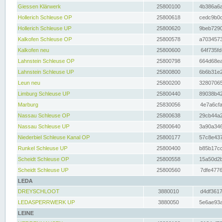
Giessen Klärwerk
25800100
4b386a6a
Hollerich Schleuse OP
25800618
cedc9b0c
Hollerich Schleuse UP
25800620
9beb7290
Kalkofen Schleuse OP
25800578
a7034573
Kalkofen neu
25800600
64f735fd
Lahnstein Schleuse OP
25800798
664d68ea
Lahnstein Schleuse UP
25800800
6b6b31e2
Leun neu
25800200
32807065
Limburg Schleuse UP
25800440
89038b42
Marburg
25830056
4e7a6cfa
Nassau Schleuse OP
25800638
29cb44a2
Nassau Schleuse UP
25800640
3a90a346
Niederbiel Schleuse Kanal OP
25800177
57c8e437
Runkel Schleuse UP
25800400
b85b17cc
Scheidt Schleuse OP
25800558
15a50d2b
Scheidt Schleuse UP
25800560
7dfe4776
LEDA
DREYSCHLOOT
3880010
d4df3617
LEDASPERRWERK UP
3880050
5e6ae93a
LEINE