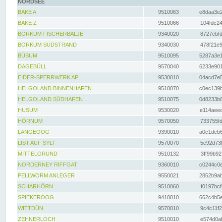
NORDSEE
BAKE A
9510063
e8daa3e2
BAKE Z
9510066
104fdc24
BORKUM FISCHERBALJE
9340020
8727ebfd
BORKUM SÜDSTRAND
9340030
478f21e9
BÜSUM
9510095
5287a3e1
DAGEBÜLL
9570040
6233e901
EIDER-SPERRWERK AP
9530010
04acd7e5
HELGOLAND BINNENHAFEN
9510070
c0ec139b
HELGOLAND SÜDHAFEN
9510075
0d8233b8
HUSUM
9530020
e114aeec
HÖRNUM
9570050
733755fd
LANGEOOG
9390010
a0c1dcb6
LIST AUF SYLT
9570070
5e92d73f
MITTELGRUND
9510132
3ff99b92
NORDERNEY RIFFGAT
9360010
c0244c0e
PELLWORM ANLEGER
9550021
2852b9ab
SCHARHÖRN
9510060
f0197bcf
SPIEKEROOG
9410010
662c4b5e
WITTDÜN
9570010
9c4c11f2
ZEHNERLOCH
9510010
e574d0af