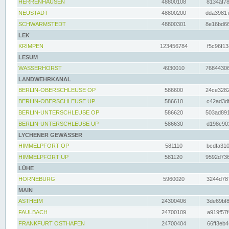
HERRENHAUSEN
48800108
8134af78
NEUSTADT
48800200
dda39817
SCHWARMSTEDT
48800301
8e16bd66
LEK
KRIMPEN
123456784
f5c96f13
LESUM
WASSERHORST
4930010
76844306
LANDWEHRKANAL
BERLIN-OBERSCHLEUSE OP
586600
24ce3282
BERLIN-OBERSCHLEUSE UP
586610
c42ad3df
BERLIN-UNTERSCHLEUSE OP
586620
503ad891
BERLIN-UNTERSCHLEUSE UP
586630
d198c901
LYCHENER GEWÄSSER
HIMMELPFORT OP
581110
bcdfa310
HIMMELPFORT UP
581120
9592d736
LÜHE
HORNEBURG
5960020
3244d787
MAIN
ASTHEIM
24300406
3de69bf8
FAULBACH
24700109
a919f57f
FRANKFURT OSTHAFEN
24700404
66ff3eb4