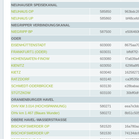
NEUHAUSER SPEISEKANAL
NEUHAUS OP
585850
963bdc26
NEUHAUS UP
585860
bf48cefd
NIEGRIPPER VERBINDUNGSKANAL
NIEGRIPP BP
587500
e506460f
ODER
EISENHÜTTENSTADT
603000
8675aa70
FRANKFURT1 (ODER)
603031
bffdf7f2
HOHENSAATEN-FINOW
603080
f7a639a4
KIENITZ
603050
6298a8f9
KIETZ
603040
16258271
RATZDORF
603140
ca3f535b
SCHWEDT-ODERBRÜCKE
603130
e28babaa
STÜTZKOW
603100
30bff0df
ORANIENBURGER HAVEL
OHV KM 3.014 (HOCHSPANNUNG)
580271
eea7e3dc
OHv km 1.467 (Blaues Wunder)
580272
8b51c505
OBERE HAVEL-WASSERSTRASSE
BISCHOFSWERDER OP
581520
16a780aa
BISCHOFSWERDER UP
581530
74134dc6