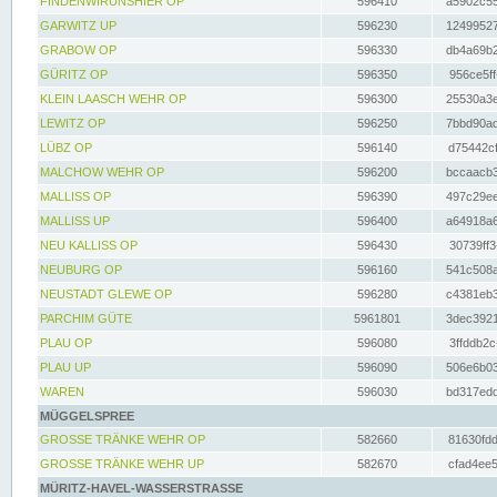
FINDENWIRUNSHIER OP
596410
a5902c55
GARWITZ UP
596230
12499527
GRABOW OP
596330
db4a69b2
GÜRITZ OP
596350
956ce5ff
KLEIN LAASCH WEHR OP
596300
25530a3e
LEWITZ OP
596250
7bbd90ad
LÜBZ OP
596140
d75442cf
MALCHOW WEHR OP
596200
bccaacb3
MALLISS OP
596390
497c29ee
MALLISS UP
596400
a64918a6
NEU KALLISS OP
596430
30739ff3
NEUBURG OP
596160
541c508a
NEUSTADT GLEWE OP
596280
c4381eb3
PARCHIM GÜTE
5961801
3dec3921
PLAU OP
596080
3ffddb2c
PLAU UP
596090
506e6b03
WAREN
596030
bd317edd
MÜGGELSPREE
GROSSE TRÄNKE WEHR OP
582660
81630fdd
GROSSE TRÄNKE WEHR UP
582670
cfad4ee5
MÜRITZ-HAVEL-WASSERSTRASSE