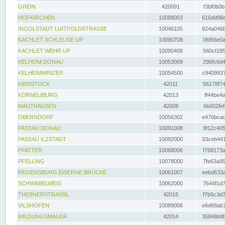
GREIN
420091
f3bf0b0b
HOFKIRCHEN
10088003
616dd98e
INGOLSTADT LUITPOLDSTRASSE
10046105
824a046b
KACHLET SCHLEUSE UP
10090708
0fd56e0a
KACHLET WEHR UP
10090408
560cf185
KELHEIM DONAU
10053009
296fc6d4
KELHEIMWINZER
10054500
c9409937
KIENSTOCK
42011
56178f74
KORNEUBURG
42013
ff44be4a
MAUTHAUSEN
42009
6b002fef
OBERNDORF
10056302
e476bcad
PASSAU DONAU
10091008
9f12c405
PASSAU ILZSTADT
10092000
33ceb441
PFATTER
10068006
f768173a
PFELLING
10078000
7fe63a95
REGENSBURG EISERNE BRÜCKE
10061007
eebd633a
SCHWABELWEIS
10062000
7644f1d7
THEBNERSTRASSL
42015
f7b5c3d3
VILSHOFEN
10089006
e6d68ab7
WILDUNGSMAUER
42014
35846b8b