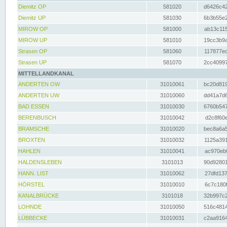
Diemitz OP
581020
d6426c42
Diemitz UP
581030
6b3b55e2
MIROW OP
581000
ab13c115
MIROW UP
581010
19cc3b9a
Strasen OP
581060
117877ec
Strasen UP
581070
2cc40997
MITTELLANDKANAL
ANDERTEN OW
31010061
bc20d819
ANDERTEN UW
31010060
dd41a7d6
BAD ESSEN
31010030
6760b547
BERENBUSCH
31010042
d2c8f60e
BRAMSCHE
31010020
bec8a6a5
BROXTEN
31010032
1125a391
HAHLEN
31010041
ac970eb0
HALDENSLEBEN
3101013
90d92801
HANN. LIST
31010062
27dfd137
HÖRSTEL
31010010
6c7c180f
KANALBRÜCKE
3101018
32b997c2
LOHNDE
31010050
516c4814
LÜBBECKE
31010031
c2aa9164