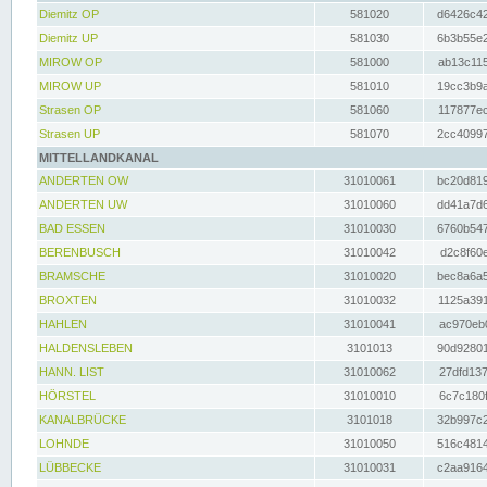
Diemitz OP
581020
d6426c42
Diemitz UP
581030
6b3b55e2
MIROW OP
581000
ab13c115
MIROW UP
581010
19cc3b9a
Strasen OP
581060
117877ec
Strasen UP
581070
2cc40997
MITTELLANDKANAL
ANDERTEN OW
31010061
bc20d819
ANDERTEN UW
31010060
dd41a7d6
BAD ESSEN
31010030
6760b547
BERENBUSCH
31010042
d2c8f60e
BRAMSCHE
31010020
bec8a6a5
BROXTEN
31010032
1125a391
HAHLEN
31010041
ac970eb0
HALDENSLEBEN
3101013
90d92801
HANN. LIST
31010062
27dfd137
HÖRSTEL
31010010
6c7c180f
KANALBRÜCKE
3101018
32b997c2
LOHNDE
31010050
516c4814
LÜBBECKE
31010031
c2aa9164