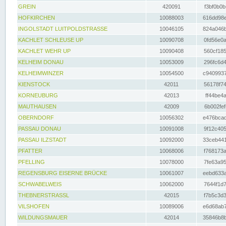
GREIN
420091
f3bf0b0b
HOFKIRCHEN
10088003
616dd98e
INGOLSTADT LUITPOLDSTRASSE
10046105
824a046b
KACHLET SCHLEUSE UP
10090708
0fd56e0a
KACHLET WEHR UP
10090408
560cf185
KELHEIM DONAU
10053009
296fc6d4
KELHEIMWINZER
10054500
c9409937
KIENSTOCK
42011
56178f74
KORNEUBURG
42013
ff44be4a
MAUTHAUSEN
42009
6b002fef
OBERNDORF
10056302
e476bcad
PASSAU DONAU
10091008
9f12c405
PASSAU ILZSTADT
10092000
33ceb441
PFATTER
10068006
f768173a
PFELLING
10078000
7fe63a95
REGENSBURG EISERNE BRÜCKE
10061007
eebd633a
SCHWABELWEIS
10062000
7644f1d7
THEBNERSTRASSL
42015
f7b5c3d3
VILSHOFEN
10089006
e6d68ab7
WILDUNGSMAUER
42014
35846b8b