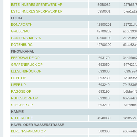
ESTE INNERES SPERRWERK AP
5950082
227b83f7
ESTE INNERES SPERRWERK BP
5950081
5fea1a12
FULDA
BONAFORTH
42900201
23721dfd
GREBENAU
42700202
acd63934
GUNTERSHAUSEN
42900100
213a585d
ROTENBURG
42700100
d1ba62a4
FINOWKANAL
EBERSWALDE OP
693170
3cd46cc7
GRAFENBRÜCK OP
693050
547422fb
LEESENBRÜCK OP
693030
f099ce74
LIEPE OP
693230
6f81b35f
LIEPE UP
693240
79d783d3
RAGÖSE OP
693190
b6bbe4f8
RUHLSDORF OP
693010
6629a4ca
STECHER OP
693210
516fbf8c
HAMME
RITTERHUDE
4940030
f49855d8
HAVEL-ODER-WASSERSTRASSE
BERLIN-SPANDAU OP
580300
e607a4b6