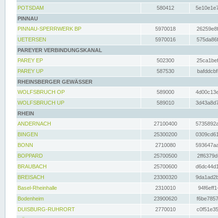
POTSDAM
580412
5e10e1e7
PINNAU
PINNAU-SPERRWERK BP
5970018
26259e8f
UETERSEN
5970016
575da86f
PAREYER VERBINDUNGSKANAL
PAREY EP
502300
25ca1bef
PAREY UP
587530
bafddcbf
RHEINSBERGER GEWÄSSER
WOLFSBRUCH OP
589000
4d00c13e
WOLFSBRUCH UP
589010
3d43a8d7
RHEIN
ANDERNACH
27100400
5735892a
BINGEN
25300200
0309cd61
BONN
2710080
593647aa
BOPPARD
25700500
2ff6379d
BRAUBACH
25700600
d6dc44d1
BREISACH
23300320
9da1ad2b
Basel-Rheinhalle
2310010
94f6eff1
Bodenheim
23900620
f6be7857
DUISBURG-RUHRORT
2770010
c0f51e35