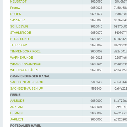
NEUSTADT
9610080
3f0b6b74
Prerow
9650027
7d50c68c
RUDEN
9690077
1fa822e6
SASSNITZ
9670065
9e7b2a4d
SCHLESWIG
9610040
09370c05
STAHLBRODE
9650070
340707f4
STRALSUND
9650043
b9163121
THIESSOW
9670067
d1c9bb3c
TIMMENDORF POEL
9630007
d22c341b
WARNEMÜNDE
9640015
220ff4c6
WISMAR-BAUMHAUS
9630008
95a0ab45
WITTOWER FÄHRE
9670055
4b348b56
ORANIENBURGER KANAL
SACHSENHAUSEN OP
580240
adbd3144
SACHSENHAUSEN UP
581840
0a6fe221
PEENE
AALBUDE
9660009
8ba772ed
ANKLAM
9660001
22fd01e0
DEMMIN
9660007
b7e238e8
JARMEN
9660005
a3328262
POTSDAMER HAVEL