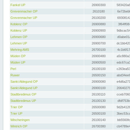
Fankel UP
26900300
583420a8
Grevenmacher OP
2610180
6e72bebf
Grevenmacher UP
26100200
69308142
Koblenz OP
26900880
3f64ff08
Koblenz UP
26900900
9dbcac54
Lehmen OP
26900680
d0abe01a
Lehmen UP
26900700
dc1bb420
Mehring AMS
26700100
4c1b6f17
Müden OP
26900480
a5c880a3
Müden UP
26900500
edc67ca3
Perl
26100100
c263ea53
Ruwer
26500150
abd34ee6
Sankt Aldegund OP
26900080
e4d6a271
Sankt Aldegund UP
26900100
20640279
Stadtbredimus OP
26100110
cceb7060
Stadtbredimus UP
26100130
dfdf753b
Trier OP
26500080
9d2b4126
Trier UP
26500100
3bec53ca
Wincheringen
26100140
bb5560fc
Wintrich OP
26700380
cb4789e4