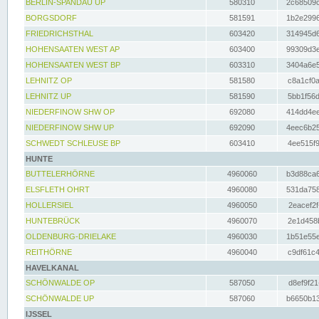
BERLIN-SPANDAU UP
580310
2c68509c
BORGSDORF
581591
1b2e2996
FRIEDRICHSTHAL
603420
314945d6
HOHENSAATEN WEST AP
603400
99309d3e
HOHENSAATEN WEST BP
603310
3404a6e5
LEHNITZ OP
581580
c8a1cf0a
LEHNITZ UP
581590
5bb1f56d
NIEDERFINOW SHW OP
692080
414dd4ee
NIEDERFINOW SHW UP
692090
4eec6b25
SCHWEDT SCHLEUSE BP
603410
4ee515f9
HUNTE
BUTTELERHÖRNE
4960060
b3d88ca6
ELSFLETH OHRT
4960080
531da758
HOLLERSIEL
4960050
2eacef2f
HUNTEBRÜCK
4960070
2e1d458b
OLDENBURG-DRIELAKE
4960030
1b51e55e
REITHÖRNE
4960040
c9df61c4
HAVELKANAL
SCHÖNWALDE OP
587050
d8ef9f21
SCHÖNWALDE UP
587060
b6650b13
IJSSEL