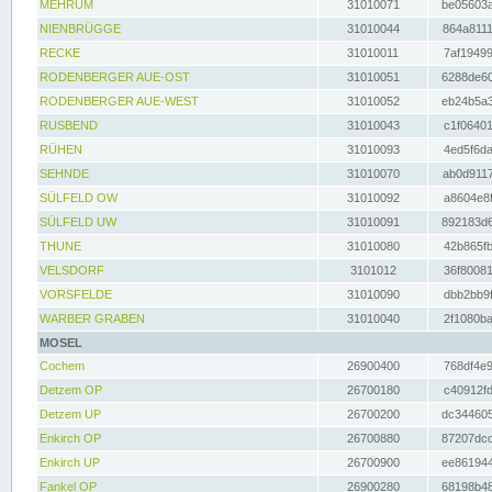
MEHRUM
31010071
be05603a
NIENBRÜGGE
31010044
864a8111
RECKE
31010011
7af19499
RODENBERGER AUE-OST
31010051
6288de60
RODENBERGER AUE-WEST
31010052
eb24b5a3
RUSBEND
31010043
c1f06401
RÜHEN
31010093
4ed5f6da
SEHNDE
31010070
ab0d9117
SÜLFELD OW
31010092
a8604e8f
SÜLFELD UW
31010091
892183d6
THUNE
31010080
42b865fb
VELSDORF
3101012
36f80081
VORSFELDE
31010090
dbb2bb9f
WARBER GRABEN
31010040
2f1080ba
MOSEL
Cochem
26900400
768df4e9
Detzem OP
26700180
c40912fd
Detzem UP
26700200
dc344605
Enkirch OP
26700880
87207dcd
Enkirch UP
26700900
ee861944
Fankel OP
26900280
68198b48