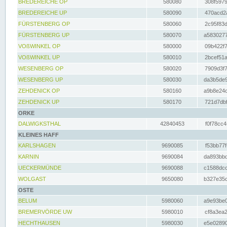
BREDEREICHE OP
580080
308f5979
BREDEREICHE UP
580090
470acd2a
FÜRSTENBERG OP
580060
2c95f83d
FÜRSTENBERG UP
580070
a5830277
VOßWINKEL OP
580000
09b422f7
VOßWINKEL UP
580010
2bcef51a
WESENBERG OP
580020
7909d3f7
WESENBERG UP
580030
da3b5de9
ZEHDENICK OP
580160
a9b8e24c
ZEHDENICK UP
580170
721d7dbf
ORKE
DALWIGKSTHAL
42840453
f0f78cc4
KLEINES HAFF
KARLSHAGEN
9690085
f53bb77f
KARNIN
9690084
da893bbd
UECKERMÜNDE
9690088
c1588dcc
WOLGAST
9650080
b327e35c
OSTE
BELUM
5980060
a9e93be0
BREMERVÖRDE UW
5980010
cf8a3ea2
HECHTHAUSEN
5980030
e5e02890