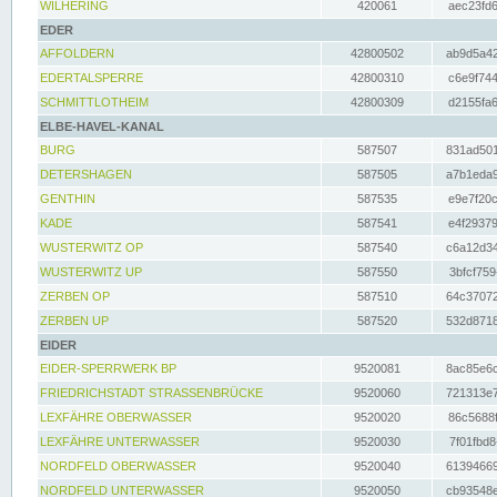
WILHERING
420061
aec23fd6
EDER
AFFOLDERN
42800502
ab9d5a42
EDERTALSPERRE
42800310
c6e9f744
SCHMITTLOTHEIM
42800309
d2155fa6
ELBE-HAVEL-KANAL
BURG
587507
831ad501
DETERSHAGEN
587505
a7b1eda9
GENTHIN
587535
e9e7f20c
KADE
587541
e4f29379
WUSTERWITZ OP
587540
c6a12d34
WUSTERWITZ UP
587550
3bfcf759
ZERBEN OP
587510
64c37072
ZERBEN UP
587520
532d8718
EIDER
EIDER-SPERRWERK BP
9520081
8ac85e6c
FRIEDRICHSTADT STRASSENBRÜCKE
9520060
721313e7
LEXFÄHRE OBERWASSER
9520020
86c5688f
LEXFÄHRE UNTERWASSER
9520030
7f01fbd8
NORDFELD OBERWASSER
9520040
61394669
NORDFELD UNTERWASSER
9520050
cb93548e