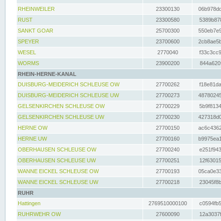
RHEINWEILER
23300130
06b978dd
RUST
23300580
5389b878
SANKT GOAR
25700300
550eb7e9
SPEYER
23700600
2cb8ae5b
WESEL
2770040
f33c3cc9
WORMS
23900200
844a620f
RHEIN-HERNE-KANAL
DUISBURG-MEIDERICH SCHLEUSE OW
27700262
f18e81da
DUISBURG-MEIDERICH SCHLEUSE UW
27700273
48780245
GELSENKIRCHEN SCHLEUSE OW
27700229
5b9f8134
GELSENKIRCHEN SCHLEUSE UW
27700230
427318d0
HERNE OW
27700150
ac6c4362
HERNE UW
27700160
b9975ea1
OBERHAUSEN SCHLEUSE OW
27700240
e251f943
OBERHAUSEN SCHLEUSE UW
27700251
12f63015
WANNE EICKEL SCHLEUSE OW
27700193
05ca0e33
WANNE EICKEL SCHLEUSE UW
27700218
23045f8b
RUHR
Hattingen
2769510000100
c0594fb5
RUHRWEHR OW
27600090
12a3037f