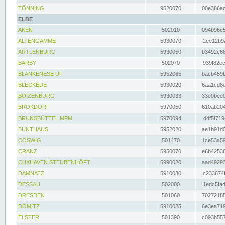
TÖNNING
9520070
00e386ac
ELBE
AKEN
502010
094b96e5
ALTENGAMME
5930070
2ee12b9a
ARTLENBURG
5930050
b3492c68
BARBY
502070
939f82ec
BLANKENESE UF
5952065
bacb459b
BLECKEDE
5930020
6aa1cd8e
BOIZENBURG
5930033
33e0bce0
BROKDORF
5970050
610ab204
BRUNSBÜTTEL MPM
5970094
d4f5f719
BUNTHAUS
5952020
ae1b91d0
COSWIG
501470
1ce53a59
CRANZ
5950070
e6b42536
CUXHAVEN STEUBENHÖFT
5990020
aad49293
DAMNATZ
5910030
c233674f
DESSAU
502000
1edc5fa4
DRESDEN
501060
70272185
DÖMITZ
5910025
6e3ea719
ELSTER
501390
c093b557