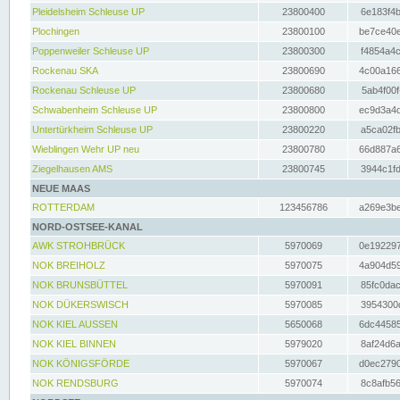
Pleidelsheim Schleuse UP
23800400
6e183f4b
Plochingen
23800100
be7ce40e
Poppenweiler Schleuse UP
23800300
f4854a4c
Rockenau SKA
23800690
4c00a166
Rockenau Schleuse UP
23800680
5ab4f00f
Schwabenheim Schleuse UP
23800800
ec9d3a4d
Untertürkheim Schleuse UP
23800220
a5ca02fb
Wieblingen Wehr UP neu
23800780
66d887a6
Ziegelhausen AMS
23800745
3944c1fd
NEUE MAAS
ROTTERDAM
123456786
a269e3be
NORD-OSTSEE-KANAL
AWK STROHBRÜCK
5970069
0e192297
NOK BREIHOLZ
5970075
4a904d59
NOK BRUNSBÜTTEL
5970091
85fc0dac
NOK DÜKERSWISCH
5970085
3954300d
NOK KIEL AUSSEN
5650068
6dc44585
NOK KIEL BINNEN
5979020
8af24d6a
NOK KÖNIGSFÖRDE
5970067
d0ec2790
NOK RENDSBURG
5970074
8c8afb56