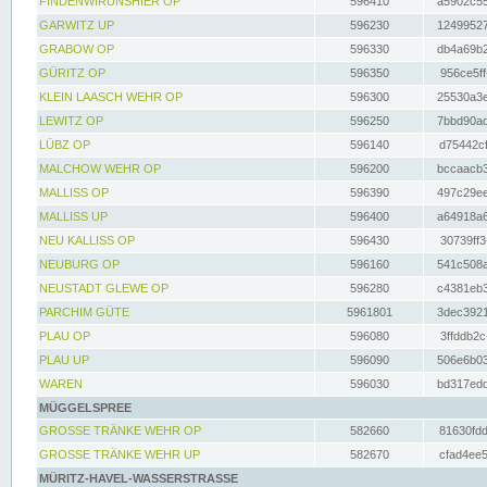
FINDENWIRUNSHIER OP
596410
a5902c55
GARWITZ UP
596230
12499527
GRABOW OP
596330
db4a69b2
GÜRITZ OP
596350
956ce5ff
KLEIN LAASCH WEHR OP
596300
25530a3e
LEWITZ OP
596250
7bbd90ad
LÜBZ OP
596140
d75442cf
MALCHOW WEHR OP
596200
bccaacb3
MALLISS OP
596390
497c29ee
MALLISS UP
596400
a64918a6
NEU KALLISS OP
596430
30739ff3
NEUBURG OP
596160
541c508a
NEUSTADT GLEWE OP
596280
c4381eb3
PARCHIM GÜTE
5961801
3dec3921
PLAU OP
596080
3ffddb2c
PLAU UP
596090
506e6b03
WAREN
596030
bd317edd
MÜGGELSPREE
GROSSE TRÄNKE WEHR OP
582660
81630fdd
GROSSE TRÄNKE WEHR UP
582670
cfad4ee5
MÜRITZ-HAVEL-WASSERSTRASSE