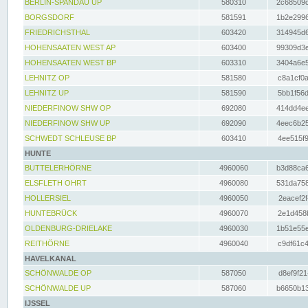
BERLIN-SPANDAU UP
580310
2c68509c
BORGSDORF
581591
1b2e2996
FRIEDRICHSTHAL
603420
314945d6
HOHENSAATEN WEST AP
603400
99309d3e
HOHENSAATEN WEST BP
603310
3404a6e5
LEHNITZ OP
581580
c8a1cf0a
LEHNITZ UP
581590
5bb1f56d
NIEDERFINOW SHW OP
692080
414dd4ee
NIEDERFINOW SHW UP
692090
4eec6b25
SCHWEDT SCHLEUSE BP
603410
4ee515f9
HUNTE
BUTTELERHÖRNE
4960060
b3d88ca6
ELSFLETH OHRT
4960080
531da758
HOLLERSIEL
4960050
2eacef2f
HUNTEBRÜCK
4960070
2e1d458b
OLDENBURG-DRIELAKE
4960030
1b51e55e
REITHÖRNE
4960040
c9df61c4
HAVELKANAL
SCHÖNWALDE OP
587050
d8ef9f21
SCHÖNWALDE UP
587060
b6650b13
IJSSEL