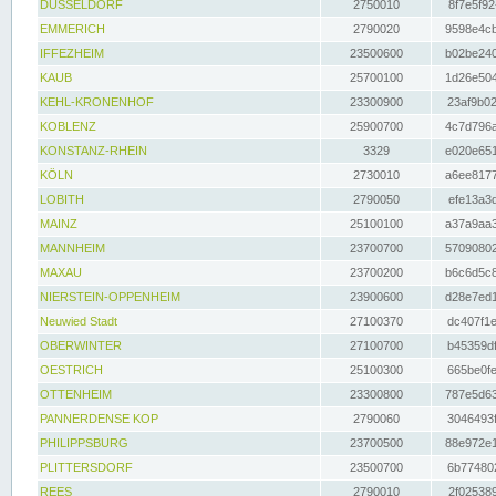
DÜSSELDORF
2750010
8f7e5f92
EMMERICH
2790020
9598e4cb
IFFEZHEIM
23500600
b02be240
KAUB
25700100
1d26e504
KEHL-KRONENHOF
23300900
23af9b02
KOBLENZ
25900700
4c7d796a
KONSTANZ-RHEIN
3329
e020e651
KÖLN
2730010
a6ee8177
LOBITH
2790050
efe13a3d
MAINZ
25100100
a37a9aa3
MANNHEIM
23700700
57090802
MAXAU
23700200
b6c6d5c8
NIERSTEIN-OPPENHEIM
23900600
d28e7ed1
Neuwied Stadt
27100370
dc407f1e
OBERWINTER
27100700
b45359df
OESTRICH
25100300
665be0fe
OTTENHEIM
23300800
787e5d63
PANNERDENSE KOP
2790060
3046493f
PHILIPPSBURG
23700500
88e972e1
PLITTERSDORF
23500700
6b774802
REES
2790010
2f025389