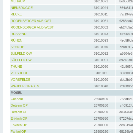
MEHRUM
31010071
be05603a
NIENBRÜGGE
31010044
864a8111
RECKE
31010011
7af19499
RODENBERGER AUE-OST
31010051
6288de60
RODENBERGER AUE-WEST
31010052
eb24b5a3
RUSBEND
31010043
c1f06401
RÜHEN
31010093
4ed5f6da
SEHNDE
31010070
ab0d9117
SÜLFELD OW
31010092
a8604e8f
SÜLFELD UW
31010091
892183d6
THUNE
31010080
42b865fb
VELSDORF
3101012
36f80081
VORSFELDE
31010090
dbb2bb9f
WARBER GRABEN
31010040
2f1080ba
MOSEL
Cochem
26900400
768df4e9
Detzem OP
26700180
c40912fd
Detzem UP
26700200
dc344605
Enkirch OP
26700880
87207dcd
Enkirch UP
26700900
ee861944
Fankel OP
26900280
68198b48