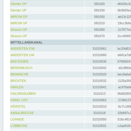
Diemitz OP
581020
d6426c42
Diemitz UP
581030
6b3b55e2
MIROW OP
581000
ab13c115
MIROW UP
581010
19cc3b9a
Strasen OP
581060
117877ec
Strasen UP
581070
2cc40997
MITTELLANDKANAL
ANDERTEN OW
31010061
bc20d819
ANDERTEN UW
31010060
dd41a7d6
BAD ESSEN
31010030
6760b547
BERENBUSCH
31010042
d2c8f60e
BRAMSCHE
31010020
bec8a6a5
BROXTEN
31010032
1125a391
HAHLEN
31010041
ac970eb0
HALDENSLEBEN
3101013
90d92801
HANN. LIST
31010062
27dfd137
HÖRSTEL
31010010
6c7c180f
KANALBRÜCKE
3101018
32b997c2
LOHNDE
31010050
516c4814
LÜBBECKE
31010031
c2aa9164