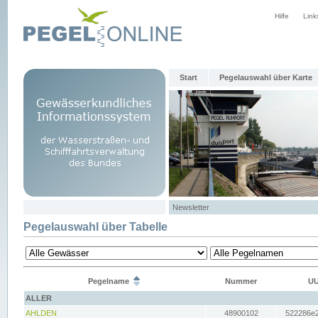
Hilfe
Link
Start
Pegelauswahl über Karte
Newsletter
Pegelauswahl über Tabelle
Pegelname
Nummer
UU
ALLER
AHLDEN
48900102
522286e2