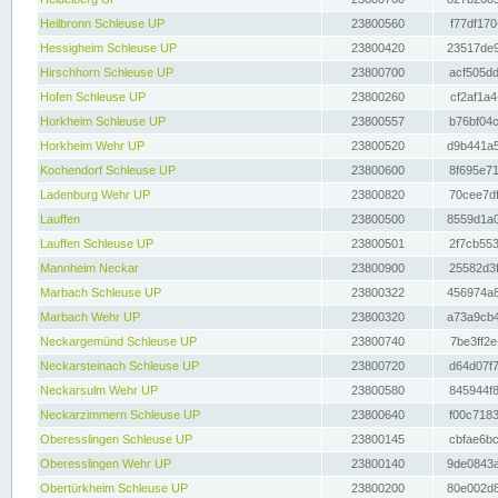
Heilbronn Schleuse UP
23800560
f77df170
Hessigheim Schleuse UP
23800420
23517de9
Hirschhorn Schleuse UP
23800700
acf505dd
Hofen Schleuse UP
23800260
cf2af1a4
Horkheim Schleuse UP
23800557
b76bf04c
Horkheim Wehr UP
23800520
d9b441a5
Kochendorf Schleuse UP
23800600
8f695e71
Ladenburg Wehr UP
23800820
70cee7df
Lauffen
23800500
8559d1a0
Lauffen Schleuse UP
23800501
2f7cb553
Mannheim Neckar
23800900
25582d3f
Marbach Schleuse UP
23800322
456974a8
Marbach Wehr UP
23800320
a73a9cb4
Neckargemünd Schleuse UP
23800740
7be3ff2e
Neckarsteinach Schleuse UP
23800720
d64d07f7
Neckarsulm Wehr UP
23800580
845944f8
Neckarzimmern Schleuse UP
23800640
f00c7183
Oberesslingen Schleuse UP
23800145
cbfae6bc
Oberesslingen Wehr UP
23800140
9de0843a
Obertürkheim Schleuse UP
23800200
80e002d8