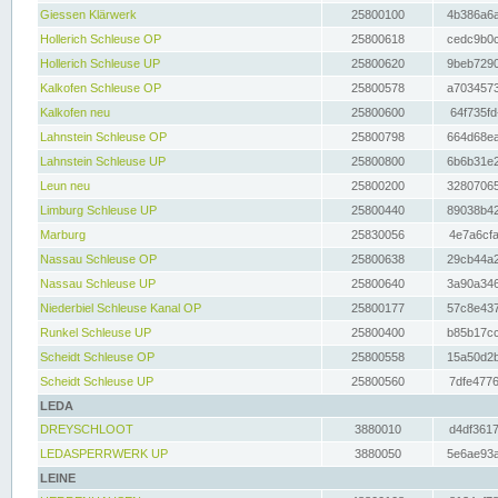
Giessen Klärwerk
25800100
4b386a6a
Hollerich Schleuse OP
25800618
cedc9b0c
Hollerich Schleuse UP
25800620
9beb7290
Kalkofen Schleuse OP
25800578
a7034573
Kalkofen neu
25800600
64f735fd
Lahnstein Schleuse OP
25800798
664d68ea
Lahnstein Schleuse UP
25800800
6b6b31e2
Leun neu
25800200
32807065
Limburg Schleuse UP
25800440
89038b42
Marburg
25830056
4e7a6cfa
Nassau Schleuse OP
25800638
29cb44a2
Nassau Schleuse UP
25800640
3a90a346
Niederbiel Schleuse Kanal OP
25800177
57c8e437
Runkel Schleuse UP
25800400
b85b17cc
Scheidt Schleuse OP
25800558
15a50d2b
Scheidt Schleuse UP
25800560
7dfe4776
LEDA
DREYSCHLOOT
3880010
d4df3617
LEDASPERRWERK UP
3880050
5e6ae93a
LEINE