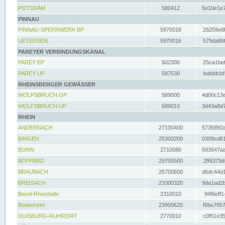
POTSDAM
580412
5e10e1e7
PINNAU
PINNAU-SPERRWERK BP
5970018
26259e8f
UETERSEN
5970016
575da86f
PAREYER VERBINDUNGSKANAL
PAREY EP
502300
25ca1bef
PAREY UP
587530
bafddcbf
RHEINSBERGER GEWÄSSER
WOLFSBRUCH OP
589000
4d00c13e
WOLFSBRUCH UP
589010
3d43a8d7
RHEIN
ANDERNACH
27100400
5735892a
BINGEN
25300200
0309cd61
BONN
2710080
593647aa
BOPPARD
25700500
2ff6379d
BRAUBACH
25700600
d6dc44d1
BREISACH
23300320
9da1ad2b
Basel-Rheinhalle
2310010
94f6eff1
Bodenheim
23900620
f6be7857
DUISBURG-RUHRORT
2770010
c0f51e35