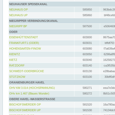
NEUHAUSER SPEISEKANAL
NEUHAUS OP
585850
963bdc26
NEUHAUS UP
585860
bf48cefd
NIEGRIPPER VERBINDUNGSKANAL
NIEGRIPP BP
587500
e506460f
ODER
EISENHÜTTENSTADT
603000
8675aa70
FRANKFURT1 (ODER)
603031
bffdf7f2
HOHENSAATEN-FINOW
603080
f7a639a4
KIENITZ
603050
6298a8f9
KIETZ
603040
16258271
RATZDORF
603140
ca3f535b
SCHWEDT-ODERBRÜCKE
603130
e28babaa
STÜTZKOW
603100
30bff0df
ORANIENBURGER HAVEL
OHV KM 3.014 (HOCHSPANNUNG)
580271
eea7e3dc
OHv km 1.467 (Blaues Wunder)
580272
8b51c505
OBERE HAVEL-WASSERSTRASSE
BISCHOFSWERDER OP
581520
16a780aa
BISCHOFSWERDER UP
581530
74134dc6