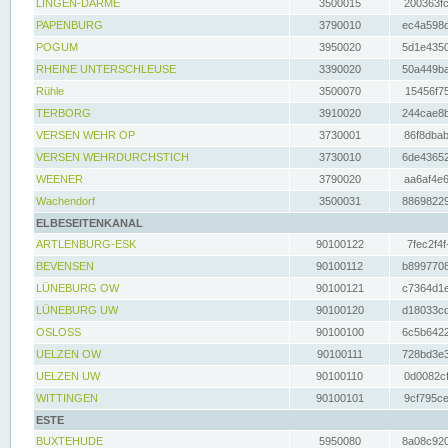
LINGEN-DARME
3500015
200363fc
PAPENBURG
3790010
ec4a598d
POGUM
3950020
5d1e4350
RHEINE UNTERSCHLEUSE
3390020
50a449ba
Rühle
3500070
15456f75
TERBORG
3910020
244cae8b
VERSEN WEHR OP
3730001
86f8dbab
VERSEN WEHRDURCHSTICH
3730010
6de43652
WEENER
3790020
aa6af4e6
Wachendorf
3500031
88698229
ELBESEITENKANAL
ARTLENBURG-ESK
90100122
7fec2f4f
BEVENSEN
90100112
b8997708
LÜNEBURG OW
90100121
c7364d1e
LÜNEBURG UW
90100120
d18033cd
OSLOSS
90100100
6c5b6422
UELZEN OW
90100111
728bd3e3
UELZEN UW
90100110
0d0082cf
WITTINGEN
90100101
9cf795ce
ESTE
BUXTEHUDE
5950080
8a08c920