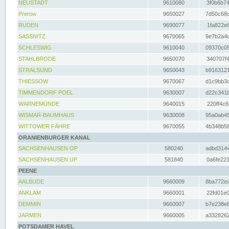
NEUSTADT
9610080
3f0b6b74
Prerow
9650027
7d50c68c
RUDEN
9690077
1fa822e6
SASSNITZ
9670065
9e7b2a4d
SCHLESWIG
9610040
09370c05
STAHLBRODE
9650070
340707f4
STRALSUND
9650043
b9163121
THIESSOW
9670067
d1c9bb3c
TIMMENDORF POEL
9630007
d22c341b
WARNEMÜNDE
9640015
220ff4c6
WISMAR-BAUMHAUS
9630008
95a0ab45
WITTOWER FÄHRE
9670055
4b348b56
ORANIENBURGER KANAL
SACHSENHAUSEN OP
580240
adbd3144
SACHSENHAUSEN UP
581840
0a6fe221
PEENE
AALBUDE
9660009
8ba772ed
ANKLAM
9660001
22fd01e0
DEMMIN
9660007
b7e238e8
JARMEN
9660005
a3328262
POTSDAMER HAVEL