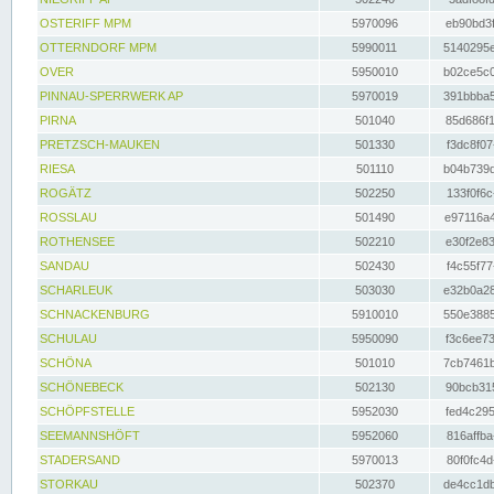
OSTERIFF MPM
5970096
eb90bd3f
OTTERNDORF MPM
5990011
5140295e
OVER
5950010
b02ce5c0
PINNAU-SPERRWERK AP
5970019
391bbba5
PIRNA
501040
85d686f1
PRETZSCH-MAUKEN
501330
f3dc8f07
RIESA
501110
b04b739d
ROGÄTZ
502250
133f0f6c
ROSSLAU
501490
e97116a4
ROTHENSEE
502210
e30f2e83
SANDAU
502430
f4c55f77
SCHARLEUK
503030
e32b0a28
SCHNACKENBURG
5910010
550e3885
SCHULAU
5950090
f3c6ee73
SCHÖNA
501010
7cb7461b
SCHÖNEBECK
502130
90bcb315
SCHÖPFSTELLE
5952030
fed4c295
SEEMANNSHÖFT
5952060
816affba
STADERSAND
5970013
80f0fc4d
STORKAU
502370
de4cc1db