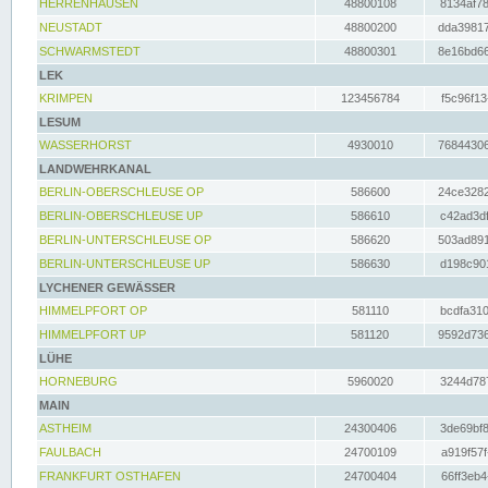
HERRENHAUSEN
48800108
8134af78
NEUSTADT
48800200
dda39817
SCHWARMSTEDT
48800301
8e16bd66
LEK
KRIMPEN
123456784
f5c96f13
LESUM
WASSERHORST
4930010
76844306
LANDWEHRKANAL
BERLIN-OBERSCHLEUSE OP
586600
24ce3282
BERLIN-OBERSCHLEUSE UP
586610
c42ad3df
BERLIN-UNTERSCHLEUSE OP
586620
503ad891
BERLIN-UNTERSCHLEUSE UP
586630
d198c901
LYCHENER GEWÄSSER
HIMMELPFORT OP
581110
bcdfa310
HIMMELPFORT UP
581120
9592d736
LÜHE
HORNEBURG
5960020
3244d787
MAIN
ASTHEIM
24300406
3de69bf8
FAULBACH
24700109
a919f57f
FRANKFURT OSTHAFEN
24700404
66ff3eb4