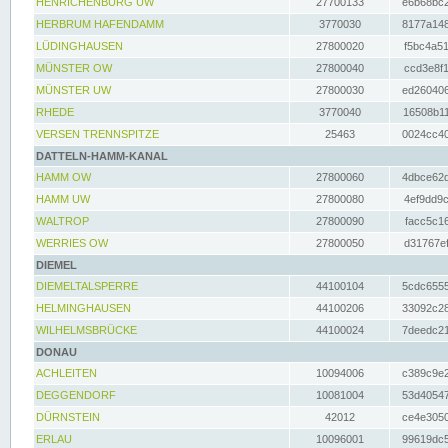
HENRICHENBURG UW
27700133
e6b68bc2
HERBRUM HAFENDAMM
3770030
8177a148
LÜDINGHAUSEN
27800020
f5bc4a51
MÜNSTER OW
27800040
ccd3e8f1
MÜNSTER UW
27800030
ed260406
RHEDE
3770040
16508b11
VERSEN TRENNSPITZE
25463
0024cc40
DATTELN-HAMM-KANAL
HAMM OW
27800060
4dbce62d
HAMM UW
27800080
4ef9dd9c
WALTROP
27800090
facc5c16
WERRIES OW
27800050
d31767ef
DIEMEL
DIEMELTALSPERRE
44100104
5cdc6555
HELMINGHAUSEN
44100206
33092c28
WILHELMSBRÜCKE
44100024
7deedc21
DONAU
ACHLEITEN
10094006
c389c9e2
DEGGENDORF
10081004
53d40547
DÜRNSTEIN
42012
ce4e3050
ERLAU
10096001
99619dc5