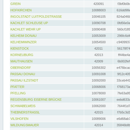
GREIN
420091
f3bf0b0b
HOFKIRCHEN
10088003
616dd98e
INGOLSTADT LUITPOLDSTRASSE
10046105
824a046b
KACHLET SCHLEUSE UP
10090708
0fd56e0a
KACHLET WEHR UP
10090408
560cf185
KELHEIM DONAU
10053009
296fc6d4
KELHEIMWINZER
10054500
c9409937
KIENSTOCK
42011
56178f74
KORNEUBURG
42013
ff44be4a
MAUTHAUSEN
42009
6b002fef
OBERNDORF
10056302
e476bcad
PASSAU DONAU
10091008
9f12c405
PASSAU ILZSTADT
10092000
33ceb441
PFATTER
10068006
f768173a
PFELLING
10078000
7fe63a95
REGENSBURG EISERNE BRÜCKE
10061007
eebd633a
SCHWABELWEIS
10062000
7644f1d7
THEBNERSTRASSL
42015
f7b5c3d3
VILSHOFEN
10089006
e6d68ab7
WILDUNGSMAUER
42014
35846b8b