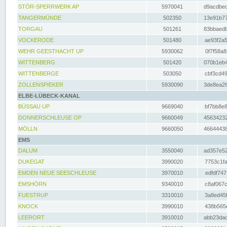
STÖR-SPERRWERK AP
5970041
d9acdbec
TANGERMÜNDE
502350
13e91b77
TORGAU
501261
83bbaedb
VOCKERODE
501480
ae93f2a5
WEHR GEESTHACHT UP
5930062
0f7f58a8
WITTENBERG
501420
070b1eb4
WITTENBERGE
503050
cbf3cd49
ZOLLENSPIEKER
5930090
3de8ea26
ELBE-LÜBECK-KANAL
BÜSSAU UP
9669040
bf7bb8e8
DONNERSCHLEUSE OP
9660049
45634232
MÖLLN
9660050
46644438
EMS
DALUM
3550040
ad357e52
DUKEGAT
3990020
7753c1fa
EMDEN NEUE SEESCHLEUSE
3970010
edfdf747
EMSHÖRN
9340010
c8af067c
FUESTRUP
3310010
3a8ed45f
KNOCK
3990010
438b565e
LEERORT
3910010
abb23dad