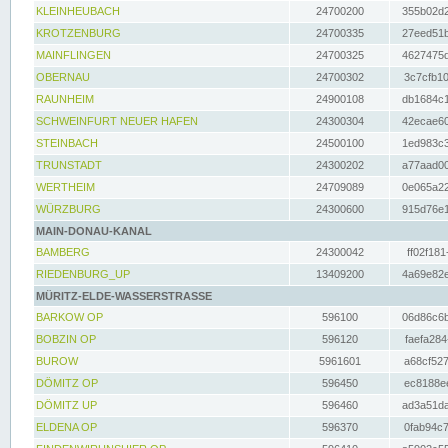
KLEINHEUBACH
24700200
355b02d2
KROTZENBURG
24700335
27eed51b
MAINFLINGEN
24700325
4627475d
OBERNAU
24700302
3c7cfb10
RAUNHEIM
24900108
db1684c1
SCHWEINFURT NEUER HAFEN
24300304
42ecae60
STEINBACH
24500100
1ed983c3
TRUNSTADT
24300202
a77aad00
WERTHEIM
24709089
0e065a22
WÜRZBURG
24300600
915d76e1
MAIN-DONAU-KANAL
BAMBERG
24300042
ff02f181
RIEDENBURG_UP
13409200
4a69e82e
MÜRITZ-ELDE-WASSERSTRASSE
BARKOW OP
596100
06d86c6b
BOBZIN OP
596120
faefa284
BUROW
5961601
a68cf527
DÖMITZ OP
596450
ec8188ee
DÖMITZ UP
596460
ad3a51da
ELDENA OP
596370
0fab94c7