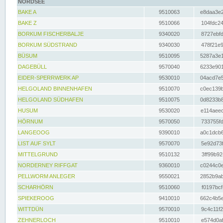
NORDSEE
BAKE A
9510063
e8daa3e2
BAKE Z
9510066
104fdc24
BORKUM FISCHERBALJE
9340020
8727ebfd
BORKUM SÜDSTRAND
9340030
478f21e9
BÜSUM
9510095
5287a3e1
DAGEBÜLL
9570040
6233e901
EIDER-SPERRWERK AP
9530010
04acd7e5
HELGOLAND BINNENHAFEN
9510070
c0ec139b
HELGOLAND SÜDHAFEN
9510075
0d8233b8
HUSUM
9530020
e114aeec
HÖRNUM
9570050
733755fd
LANGEOOG
9390010
a0c1dcb6
LIST AUF SYLT
9570070
5e92d73f
MITTELGRUND
9510132
3ff99b92
NORDERNEY RIFFGAT
9360010
c0244c0e
PELLWORM ANLEGER
9550021
2852b9ab
SCHARHÖRN
9510060
f0197bcf
SPIEKEROOG
9410010
662c4b5e
WITTDÜN
9570010
9c4c11f2
ZEHNERLOCH
9510010
e574d0af