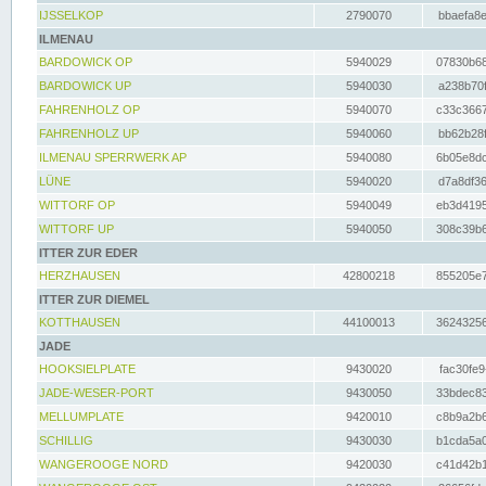
IJSSELKOP
2790070
bbaefa8e
ILMENAU
BARDOWICK OP
5940029
07830b68
BARDOWICK UP
5940030
a238b70f
FAHRENHOLZ OP
5940070
c33c3667
FAHRENHOLZ UP
5940060
bb62b28f
ILMENAU SPERRWERK AP
5940080
6b05e8dc
LÜNE
5940020
d7a8df36
WITTORF OP
5940049
eb3d4195
WITTORF UP
5940050
308c39b6
ITTER ZUR EDER
HERZHAUSEN
42800218
855205e7
ITTER ZUR DIEMEL
KOTTHAUSEN
44100013
36243256
JADE
HOOKSIELPLATE
9430020
fac30fe9
JADE-WESER-PORT
9430050
33bdec83
MELLUMPLATE
9420010
c8b9a2b6
SCHILLIG
9430030
b1cda5a0
WANGEROOGE NORD
9420030
c41d42b1