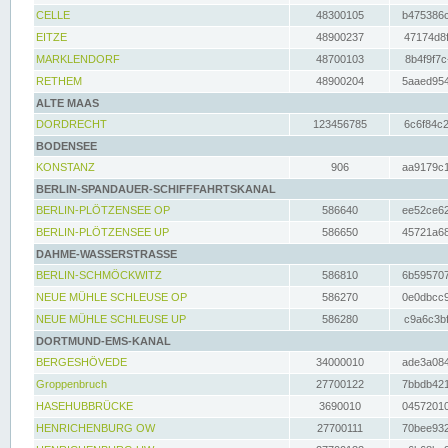
CELLE
48300105
b475386c
EITZE
48900237
47174d8f
MARKLENDORF
48700103
8b4f9f7c
RETHEM
48900204
5aaed954
ALTE MAAS
DORDRECHT
123456785
6c6f84c2
BODENSEE
KONSTANZ
906
aa9179c1
BERLIN-SPANDAUER-SCHIFFFAHRTSKANAL
BERLIN-PLÖTZENSEE OP
586640
ee52ce62
BERLIN-PLÖTZENSEE UP
586650
45721a68
DAHME-WASSERSTRASSE
BERLIN-SCHMÖCKWITZ
586810
6b595707
NEUE MÜHLE SCHLEUSE OP
586270
0e0dbcc9
NEUE MÜHLE SCHLEUSE UP
586280
c9a6c3bf
DORTMUND-EMS-KANAL
BERGESHÖVEDE
34000010
ade3a084
Groppenbruch
27700122
7bbdb421
HASEHUBBRÜCKE
3690010
04572010
HENRICHENBURG OW
27700111
70bee932