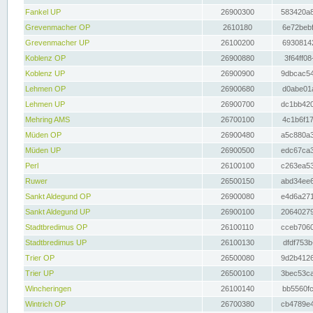
Fankel UP
26900300
583420a8
Grevenmacher OP
2610180
6e72bebf
Grevenmacher UP
26100200
69308142
Koblenz OP
26900880
3f64ff08
Koblenz UP
26900900
9dbcac54
Lehmen OP
26900680
d0abe01a
Lehmen UP
26900700
dc1bb420
Mehring AMS
26700100
4c1b6f17
Müden OP
26900480
a5c880a3
Müden UP
26900500
edc67ca3
Perl
26100100
c263ea53
Ruwer
26500150
abd34ee6
Sankt Aldegund OP
26900080
e4d6a271
Sankt Aldegund UP
26900100
20640279
Stadtbredimus OP
26100110
cceb7060
Stadtbredimus UP
26100130
dfdf753b
Trier OP
26500080
9d2b4126
Trier UP
26500100
3bec53ca
Wincheringen
26100140
bb5560fc
Wintrich OP
26700380
cb4789e4