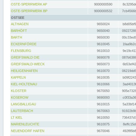
OSTE-SPERRWERK AP
9000000590
8c3295dc
OSTE-SPERRWERK BP
9000000532
7cb4566b
OSTSEE
ALTHAGEN
9650024
b8d05bf9
BARHÖFT
9650040
09227288
BARTH
9650030
00c33ed9
ECKERNFÖRDE
9610045
1faa9b2c
FLENSBURG
9610010
9e19c411
GREIFSWALD OIE
9690078
087b6386
GREIFSWALD-WIECK
9650073
6b53ef42
HEILIGENHAFEN
9610070
06219dd9
KAPPELN
9610035
b09f2243
KIEL-HOLTENAU
9610066
3ad4013f
KLOSTER
9670050
905e7328
KOSEROW
9690093
c0f33a36
LANGBALLIGAU
9610015
5a33bf14
LAUTERBACH
9670063
91922b9b
LT KIEL
9610050
736437d7
MARIENLEUCHTE
9610075
8effc15d
NEUENDORF HAFEN
9670046
492f85b8