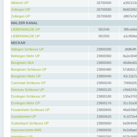
Wintrich UP
26700400
a392113c
Zeltingen OP
26700580
8b802863
Zeltingen UP
26700600
d867e7e9
MALZER KANAL
LIEBENWALDE OP
581540
3f8ceb6d
LIEBENWALDE UP
581550
a1cf60be
NECKAR
Aldingen Schleuse UP
23800280
dfdfb4ff
Beihingen Wehr UP
23800360
8a2e3048
Besigheim SKA
23800460
46d8ed02
Besigheim Schleuse UP
23800480
57db82c7
Besigheim Wehr UP
23800440
42c11b7a
Cannstatt Schleuse UP
23800240
7068d262
Deizisau Schleuse UP
23800120
c5b6243d
Esslingen Schleuse UP
23800180
130a3761
Esslingen Wehr OP
23800176
31c32a38
Feudenheim Schleuse UP
23800840
48a939b9
Gundelsheim UP
23800620
fc1072e4
Guttenbach Schleuse UP
23800660
bd36404b
Hassmersheim AMS
23800630
0e1b8ae0
Heidelberg UP
23800760
827b2685