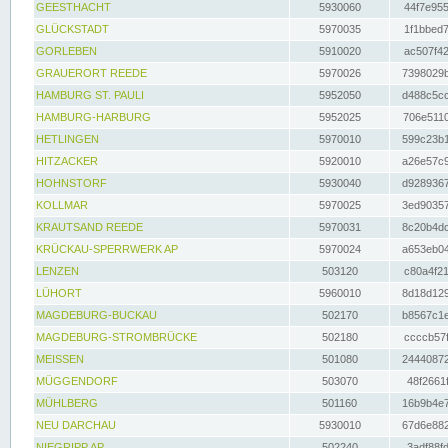
GEESTHACHT
5930060
44f7e955
GLÜCKSTADT
5970035
1f1bbed7
GORLEBEN
5910020
ac507f42
GRAUERORT REEDE
5970026
7398029b
HAMBURG ST. PAULI
5952050
d488c5cc
HAMBURG-HARBURG
5952025
706e5110
HETLINGEN
5970010
599c23b1
HITZACKER
5920010
a26e57c9
HOHNSTORF
5930040
d9289367
KOLLMAR
5970025
3ed90357
KRAUTSAND REEDE
5970031
8c20b4dc
KRÜCKAU-SPERRWERK AP
5970024
a653eb04
LENZEN
503120
c80a4f21
LÜHORT
5960010
8d18d129
MAGDEBURG-BUCKAU
502170
b8567c1e
MAGDEBURG-STROMBRÜCKE
502180
ccccb57f
MEISSEN
501080
24440872
MÜGGENDORF
503070
48f2661f
MÜHLBERG
501160
16b9b4e7
NEU DARCHAU
5930010
67d6e882
NIEGRIPP AP
502240
3adf88fd