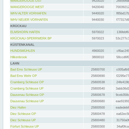
WANGEROOGE OST
9420020
26656fda
WANGEROOGE WEST
9420040
70039212
WHV ALTER VORHAFEN
9440020
f85bd17b
WHV NEUER VORHAFEN
9440030
f77317d9
KRÜCKAU
ELMSHORN HAFEN
5970022
136febf6
KRÜCKAU-SPERRWERK BP
5970023
53c277c3
KÜSTENKANAL
HUNDSMÜHLEN
4960020
cf6ac249
Hilkenbrook
3800010
58ccd6f0
LAHN
Bad Ems Schleuse UP
25800700
c005afb9
Bad Ems Wehr OP
25800690
f2295e77
Cramberg Schleuse OP
25800538
24fe419b
Cramberg Schleuse UP
25800540
3abb36d1
Dausenau Schleuse OP
25800678
9ceb358c
Dausenau Schleuse UP
25800680
eae91991
Diez Hafen
25800500
eadedeb6
Diez Schleuse OP
25800478
ea62ec5f
Diez Schleuse UP
25800480
31750a0f
Fürfurt Schleuse UP
25800300
34af0fca