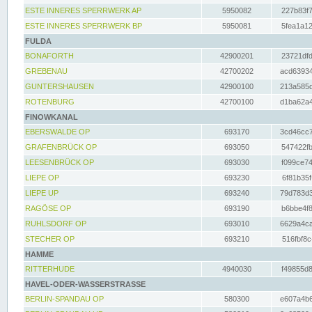
ESTE INNERES SPERRWERK AP
5950082
227b83f7
ESTE INNERES SPERRWERK BP
5950081
5fea1a12
FULDA
BONAFORTH
42900201
23721dfd
GREBENAU
42700202
acd63934
GUNTERSHAUSEN
42900100
213a585d
ROTENBURG
42700100
d1ba62a4
FINOWKANAL
EBERSWALDE OP
693170
3cd46cc7
GRAFENBRÜCK OP
693050
547422fb
LEESENBRÜCK OP
693030
f099ce74
LIEPE OP
693230
6f81b35f
LIEPE UP
693240
79d783d3
RAGÖSE OP
693190
b6bbe4f8
RUHLSDORF OP
693010
6629a4ca
STECHER OP
693210
516fbf8c
HAMME
RITTERHUDE
4940030
f49855d8
HAVEL-ODER-WASSERSTRASSE
BERLIN-SPANDAU OP
580300
e607a4b6