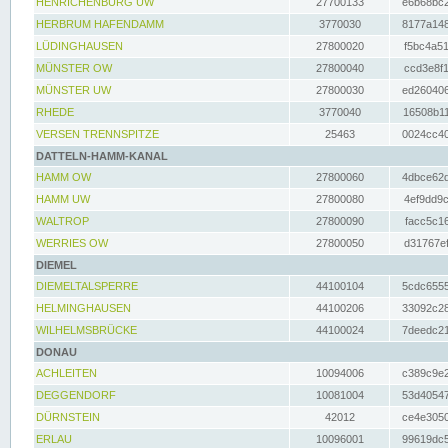
HENRICHENBURG UW
27700133
e6b68bc2
HERBRUM HAFENDAMM
3770030
8177a148
LÜDINGHAUSEN
27800020
f5bc4a51
MÜNSTER OW
27800040
ccd3e8f1
MÜNSTER UW
27800030
ed260406
RHEDE
3770040
16508b11
VERSEN TRENNSPITZE
25463
0024cc40
DATTELN-HAMM-KANAL
HAMM OW
27800060
4dbce62d
HAMM UW
27800080
4ef9dd9c
WALTROP
27800090
facc5c16
WERRIES OW
27800050
d31767ef
DIEMEL
DIEMELTALSPERRE
44100104
5cdc6555
HELMINGHAUSEN
44100206
33092c28
WILHELMSBRÜCKE
44100024
7deedc21
DONAU
ACHLEITEN
10094006
c389c9e2
DEGGENDORF
10081004
53d40547
DÜRNSTEIN
42012
ce4e3050
ERLAU
10096001
99619dc5