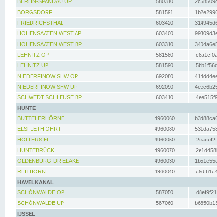
BERLIN-SPANDAU UP
580310
2c68509c
BORGSDORF
581591
1b2e2996
FRIEDRICHSTHAL
603420
314945d6
HOHENSAATEN WEST AP
603400
99309d3e
HOHENSAATEN WEST BP
603310
3404a6e5
LEHNITZ OP
581580
c8a1cf0a
LEHNITZ UP
581590
5bb1f56d
NIEDERFINOW SHW OP
692080
414dd4ee
NIEDERFINOW SHW UP
692090
4eec6b25
SCHWEDT SCHLEUSE BP
603410
4ee515f9
HUNTE
BUTTELERHÖRNE
4960060
b3d88ca6
ELSFLETH OHRT
4960080
531da758
HOLLERSIEL
4960050
2eacef2f
HUNTEBRÜCK
4960070
2e1d458b
OLDENBURG-DRIELAKE
4960030
1b51e55e
REITHÖRNE
4960040
c9df61c4
HAVELKANAL
SCHÖNWALDE OP
587050
d8ef9f21
SCHÖNWALDE UP
587060
b6650b13
IJSSEL