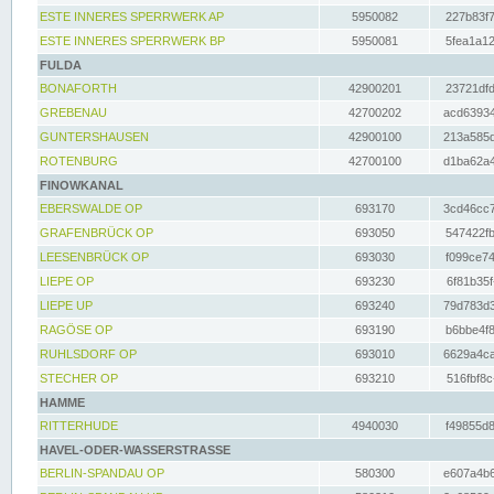
ESTE INNERES SPERRWERK AP
5950082
227b83f7
ESTE INNERES SPERRWERK BP
5950081
5fea1a12
FULDA
BONAFORTH
42900201
23721dfd
GREBENAU
42700202
acd63934
GUNTERSHAUSEN
42900100
213a585d
ROTENBURG
42700100
d1ba62a4
FINOWKANAL
EBERSWALDE OP
693170
3cd46cc7
GRAFENBRÜCK OP
693050
547422fb
LEESENBRÜCK OP
693030
f099ce74
LIEPE OP
693230
6f81b35f
LIEPE UP
693240
79d783d3
RAGÖSE OP
693190
b6bbe4f8
RUHLSDORF OP
693010
6629a4ca
STECHER OP
693210
516fbf8c
HAMME
RITTERHUDE
4940030
f49855d8
HAVEL-ODER-WASSERSTRASSE
BERLIN-SPANDAU OP
580300
e607a4b6