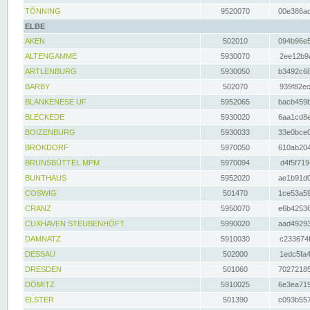
TÖNNING
9520070
00e386ac
ELBE
AKEN
502010
094b96e5
ALTENGAMME
5930070
2ee12b9a
ARTLENBURG
5930050
b3492c68
BARBY
502070
939f82ec
BLANKENESE UF
5952065
bacb459b
BLECKEDE
5930020
6aa1cd8e
BOIZENBURG
5930033
33e0bce0
BROKDORF
5970050
610ab204
BRUNSBÜTTEL MPM
5970094
d4f5f719
BUNTHAUS
5952020
ae1b91d0
COSWIG
501470
1ce53a59
CRANZ
5950070
e6b42536
CUXHAVEN STEUBENHÖFT
5990020
aad49293
DAMNATZ
5910030
c233674f
DESSAU
502000
1edc5fa4
DRESDEN
501060
70272185
DÖMITZ
5910025
6e3ea719
ELSTER
501390
c093b557