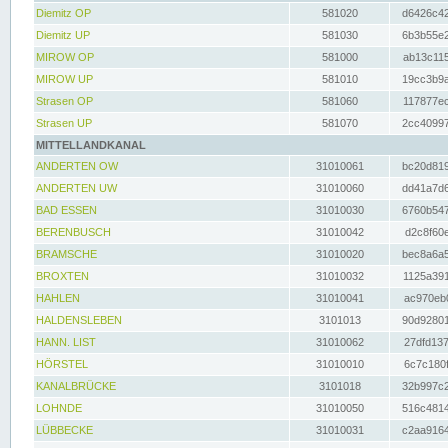
Diemitz OP
581020
d6426c42
Diemitz UP
581030
6b3b55e2
MIROW OP
581000
ab13c115
MIROW UP
581010
19cc3b9a
Strasen OP
581060
117877ec
Strasen UP
581070
2cc40997
MITTELLANDKANAL
ANDERTEN OW
31010061
bc20d819
ANDERTEN UW
31010060
dd41a7d6
BAD ESSEN
31010030
6760b547
BERENBUSCH
31010042
d2c8f60e
BRAMSCHE
31010020
bec8a6a5
BROXTEN
31010032
1125a391
HAHLEN
31010041
ac970eb0
HALDENSLEBEN
3101013
90d92801
HANN. LIST
31010062
27dfd137
HÖRSTEL
31010010
6c7c180f
KANALBRÜCKE
3101018
32b997c2
LOHNDE
31010050
516c4814
LÜBBECKE
31010031
c2aa9164