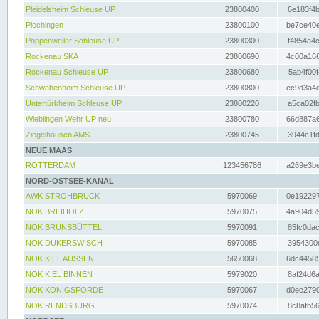
Pleidelsheim Schleuse UP
23800400
6e183f4b
Plochingen
23800100
be7ce40e
Poppenweiler Schleuse UP
23800300
f4854a4c
Rockenau SKA
23800690
4c00a166
Rockenau Schleuse UP
23800680
5ab4f00f
Schwabenheim Schleuse UP
23800800
ec9d3a4d
Untertürkheim Schleuse UP
23800220
a5ca02fb
Wieblingen Wehr UP neu
23800780
66d887a6
Ziegelhausen AMS
23800745
3944c1fd
NEUE MAAS
ROTTERDAM
123456786
a269e3be
NORD-OSTSEE-KANAL
AWK STROHBRÜCK
5970069
0e192297
NOK BREIHOLZ
5970075
4a904d59
NOK BRUNSBÜTTEL
5970091
85fc0dac
NOK DÜKERSWISCH
5970085
3954300d
NOK KIEL AUSSEN
5650068
6dc44585
NOK KIEL BINNEN
5979020
8af24d6a
NOK KÖNIGSFÖRDE
5970067
d0ec2790
NOK RENDSBURG
5970074
8c8afb56