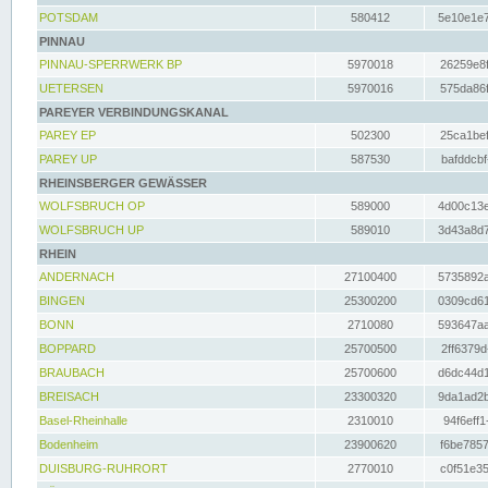
POTSDAM
580412
5e10e1e7
PINNAU
PINNAU-SPERRWERK BP
5970018
26259e8f
UETERSEN
5970016
575da86f
PAREYER VERBINDUNGSKANAL
PAREY EP
502300
25ca1bef
PAREY UP
587530
bafddcbf
RHEINSBERGER GEWÄSSER
WOLFSBRUCH OP
589000
4d00c13e
WOLFSBRUCH UP
589010
3d43a8d7
RHEIN
ANDERNACH
27100400
5735892a
BINGEN
25300200
0309cd61
BONN
2710080
593647aa
BOPPARD
25700500
2ff6379d
BRAUBACH
25700600
d6dc44d1
BREISACH
23300320
9da1ad2b
Basel-Rheinhalle
2310010
94f6eff1
Bodenheim
23900620
f6be7857
DUISBURG-RUHRORT
2770010
c0f51e35