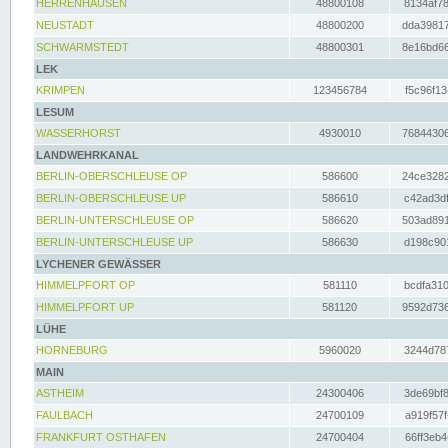
HERRENHAUSEN
48800108
8134af78
NEUSTADT
48800200
dda39817
SCHWARMSTEDT
48800301
8e16bd66
LEK
KRIMPEN
123456784
f5c96f13
LESUM
WASSERHORST
4930010
76844306
LANDWEHRKANAL
BERLIN-OBERSCHLEUSE OP
586600
24ce3282
BERLIN-OBERSCHLEUSE UP
586610
c42ad3df
BERLIN-UNTERSCHLEUSE OP
586620
503ad891
BERLIN-UNTERSCHLEUSE UP
586630
d198c901
LYCHENER GEWÄSSER
HIMMELPFORT OP
581110
bcdfa310
HIMMELPFORT UP
581120
9592d736
LÜHE
HORNEBURG
5960020
3244d787
MAIN
ASTHEIM
24300406
3de69bf8
FAULBACH
24700109
a919f57f
FRANKFURT OSTHAFEN
24700404
66ff3eb4