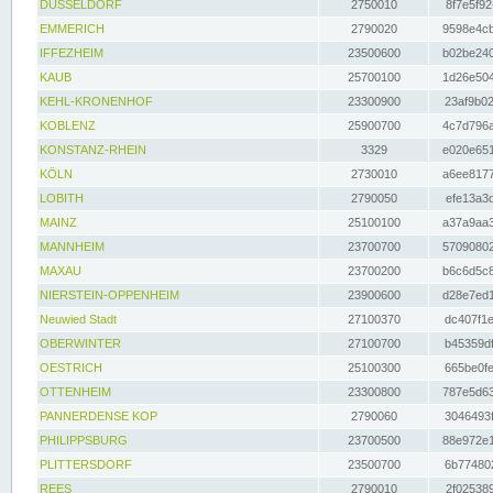
DÜSSELDORF
2750010
8f7e5f92
EMMERICH
2790020
9598e4cb
IFFEZHEIM
23500600
b02be240
KAUB
25700100
1d26e504
KEHL-KRONENHOF
23300900
23af9b02
KOBLENZ
25900700
4c7d796a
KONSTANZ-RHEIN
3329
e020e651
KÖLN
2730010
a6ee8177
LOBITH
2790050
efe13a3d
MAINZ
25100100
a37a9aa3
MANNHEIM
23700700
57090802
MAXAU
23700200
b6c6d5c8
NIERSTEIN-OPPENHEIM
23900600
d28e7ed1
Neuwied Stadt
27100370
dc407f1e
OBERWINTER
27100700
b45359df
OESTRICH
25100300
665be0fe
OTTENHEIM
23300800
787e5d63
PANNERDENSE KOP
2790060
3046493f
PHILIPPSBURG
23700500
88e972e1
PLITTERSDORF
23500700
6b774802
REES
2790010
2f025389