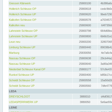
Giessen Klärwerk
25800100
4b386a6a
Hollerich Schleuse OP
25800618
cedc9b0c
Hollerich Schleuse UP
25800620
9beb7290
Kalkofen Schleuse OP
25800578
a7034573
Kalkofen neu
25800600
64f735fd
Lahnstein Schleuse OP
25800798
664d68ea
Lahnstein Schleuse UP
25800800
6b6b31e2
Leun neu
25800200
32807065
Limburg Schleuse UP
25800440
89038b42
Marburg
25830056
4e7a6cfa
Nassau Schleuse OP
25800638
29cb44a2
Nassau Schleuse UP
25800640
3a90a346
Niederbiel Schleuse Kanal OP
25800177
57c8e437
Runkel Schleuse UP
25800400
b85b17cc
Scheidt Schleuse OP
25800558
15a50d2b
Scheidt Schleuse UP
25800560
7dfe4776
LEDA
DREYSCHLOOT
3880010
d4df3617
LEDASPERRWERK UP
3880050
5e6ae93a
LEINE