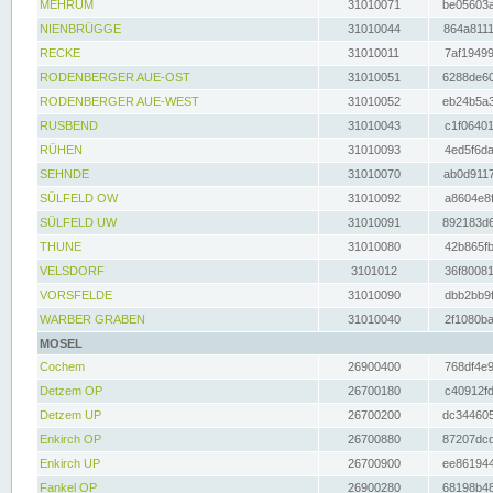
MEHRUM
31010071
be05603a
NIENBRÜGGE
31010044
864a8111
RECKE
31010011
7af19499
RODENBERGER AUE-OST
31010051
6288de60
RODENBERGER AUE-WEST
31010052
eb24b5a3
RUSBEND
31010043
c1f06401
RÜHEN
31010093
4ed5f6da
SEHNDE
31010070
ab0d9117
SÜLFELD OW
31010092
a8604e8f
SÜLFELD UW
31010091
892183d6
THUNE
31010080
42b865fb
VELSDORF
3101012
36f80081
VORSFELDE
31010090
dbb2bb9f
WARBER GRABEN
31010040
2f1080ba
MOSEL
Cochem
26900400
768df4e9
Detzem OP
26700180
c40912fd
Detzem UP
26700200
dc344605
Enkirch OP
26700880
87207dcd
Enkirch UP
26700900
ee861944
Fankel OP
26900280
68198b48