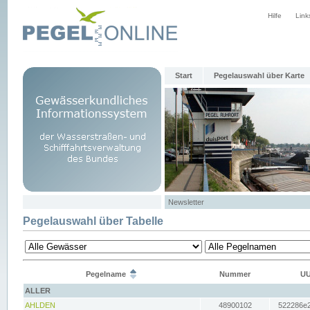
Hilfe
Link
Start
Pegelauswahl über Karte
Newsletter
Pegelauswahl über Tabelle
Pegelname
Nummer
UU
ALLER
AHLDEN
48900102
522286e2