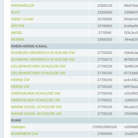
RHEINWEILER
23300130
06b978dd
RUST
23300580
5389b878
SANKT GOAR
25700300
550eb7e9
SPEYER
23700600
2cb8ae5b
WESEL
2770040
f33c3cc9
WORMS
23900200
844a620f
RHEIN-HERNE-KANAL
DUISBURG-MEIDERICH SCHLEUSE OW
27700262
f18e81da
DUISBURG-MEIDERICH SCHLEUSE UW
27700273
48780245
GELSENKIRCHEN SCHLEUSE OW
27700229
5b9f8134
GELSENKIRCHEN SCHLEUSE UW
27700230
427318d0
HERNE OW
27700150
ac6c4362
HERNE UW
27700160
b9975ea1
OBERHAUSEN SCHLEUSE OW
27700240
e251f943
OBERHAUSEN SCHLEUSE UW
27700251
12f63015
WANNE EICKEL SCHLEUSE OW
27700193
05ca0e33
WANNE EICKEL SCHLEUSE UW
27700218
23045f8b
RUHR
Hattingen
2769510000100
c0594fb5
RUHRWEHR OW
27600090
12a3037f