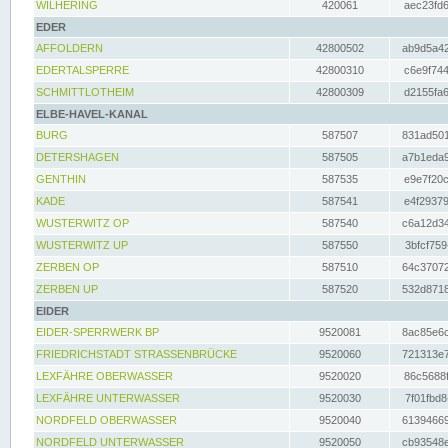
WILHERING
420061
aec23fd6
EDER
AFFOLDERN
42800502
ab9d5a42
EDERTALSPERRE
42800310
c6e9f744
SCHMITTLOTHEIM
42800309
d2155fa6
ELBE-HAVEL-KANAL
BURG
587507
831ad501
DETERSHAGEN
587505
a7b1eda9
GENTHIN
587535
e9e7f20c
KADE
587541
e4f29379
WUSTERWITZ OP
587540
c6a12d34
WUSTERWITZ UP
587550
3bfcf759
ZERBEN OP
587510
64c37072
ZERBEN UP
587520
532d8718
EIDER
EIDER-SPERRWERK BP
9520081
8ac85e6c
FRIEDRICHSTADT STRASSENBRÜCKE
9520060
721313e7
LEXFÄHRE OBERWASSER
9520020
86c5688f
LEXFÄHRE UNTERWASSER
9520030
7f01fbd8
NORDFELD OBERWASSER
9520040
61394669
NORDFELD UNTERWASSER
9520050
cb93548e