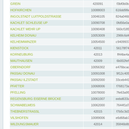
GREIN
420091
f3bf0b0b
HOFKIRCHEN
10088003
616dd98e
INGOLSTADT LUITPOLDSTRASSE
10046105
824a046b
KACHLET SCHLEUSE UP
10090708
0fd56e0a
KACHLET WEHR UP
10090408
560cf185
KELHEIM DONAU
10053009
296fc6d4
KELHEIMWINZER
10054500
c9409937
KIENSTOCK
42011
56178f74
KORNEUBURG
42013
ff44be4a
MAUTHAUSEN
42009
6b002fef
OBERNDORF
10056302
e476bcad
PASSAU DONAU
10091008
9f12c405
PASSAU ILZSTADT
10092000
33ceb441
PFATTER
10068006
f768173a
PFELLING
10078000
7fe63a95
REGENSBURG EISERNE BRÜCKE
10061007
eebd633a
SCHWABELWEIS
10062000
7644f1d7
THEBNERSTRASSL
42015
f7b5c3d3
VILSHOFEN
10089006
e6d68ab7
WILDUNGSMAUER
42014
35846b8b