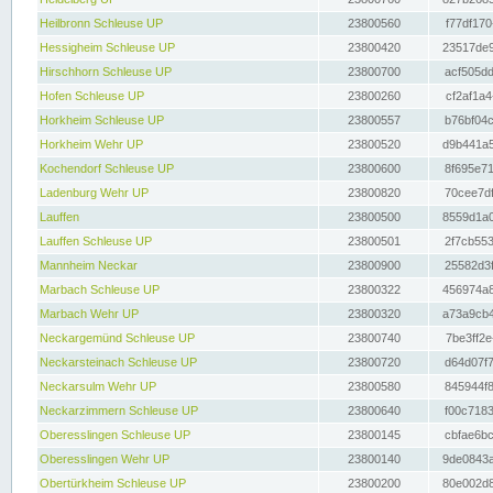
Heilbronn Schleuse UP
23800560
f77df170
Hessigheim Schleuse UP
23800420
23517de9
Hirschhorn Schleuse UP
23800700
acf505dd
Hofen Schleuse UP
23800260
cf2af1a4
Horkheim Schleuse UP
23800557
b76bf04c
Horkheim Wehr UP
23800520
d9b441a5
Kochendorf Schleuse UP
23800600
8f695e71
Ladenburg Wehr UP
23800820
70cee7df
Lauffen
23800500
8559d1a0
Lauffen Schleuse UP
23800501
2f7cb553
Mannheim Neckar
23800900
25582d3f
Marbach Schleuse UP
23800322
456974a8
Marbach Wehr UP
23800320
a73a9cb4
Neckargemünd Schleuse UP
23800740
7be3ff2e
Neckarsteinach Schleuse UP
23800720
d64d07f7
Neckarsulm Wehr UP
23800580
845944f8
Neckarzimmern Schleuse UP
23800640
f00c7183
Oberesslingen Schleuse UP
23800145
cbfae6bc
Oberesslingen Wehr UP
23800140
9de0843a
Obertürkheim Schleuse UP
23800200
80e002d8