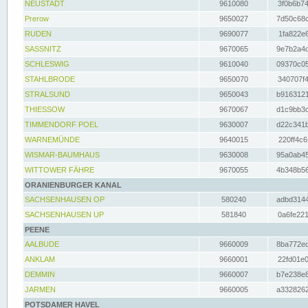
NEUSTADT
9610080
3f0b6b74
Prerow
9650027
7d50c68c
RUDEN
9690077
1fa822e6
SASSNITZ
9670065
9e7b2a4d
SCHLESWIG
9610040
09370c05
STAHLBRODE
9650070
340707f4
STRALSUND
9650043
b9163121
THIESSOW
9670067
d1c9bb3c
TIMMENDORF POEL
9630007
d22c341b
WARNEMÜNDE
9640015
220ff4c6
WISMAR-BAUMHAUS
9630008
95a0ab45
WITTOWER FÄHRE
9670055
4b348b56
ORANIENBURGER KANAL
SACHSENHAUSEN OP
580240
adbd3144
SACHSENHAUSEN UP
581840
0a6fe221
PEENE
AALBUDE
9660009
8ba772ed
ANKLAM
9660001
22fd01e0
DEMMIN
9660007
b7e238e8
JARMEN
9660005
a3328262
POTSDAMER HAVEL