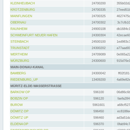
KLEINHEUBACH
24700200
355b02d2
KROTZENBURG
24700335
27eed51b
MAINFLINGEN
24700325
4627475d
OBERNAU
24700302
3c7cfb10
RAUNHEIM
24900108
db1684c1
SCHWEINFURT NEUER HAFEN
24300304
42ecae60
STEINBACH
24500100
1ed983c3
TRUNSTADT
24300202
a77aad00
WERTHEIM
24709089
0e065a22
WÜRZBURG
24300600
915d76e1
MAIN-DONAU-KANAL
BAMBERG
24300042
ff02f181
RIEDENBURG_UP
13409200
4a69e82e
MÜRITZ-ELDE-WASSERSTRASSE
BARKOW OP
596100
06d86c6b
BOBZIN OP
596120
faefa284
BUROW
5961601
a68cf527
DÖMITZ OP
596450
ec8188ee
DÖMITZ UP
596460
ad3a51da
ELDENA OP
596370
0fab94c7