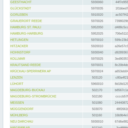
GEESTHACHT
5930060
44f7e955
GLÜCKSTADT
5970035
1f1bbed7
GORLEBEN
5910020
ac507f42
GRAUERORT REEDE
5970026
7398029b
HAMBURG ST. PAULI
5952050
d488c5cc
HAMBURG-HARBURG
5952025
706e5110
HETLINGEN
5970010
599c23b1
HITZACKER
5920010
a26e57c9
HOHNSTORF
5930040
d9289367
KOLLMAR
5970025
3ed90357
KRAUTSAND REEDE
5970031
8c20b4dc
KRÜCKAU-SPERRWERK AP
5970024
a653eb04
LENZEN
503120
c80a4f21
LÜHORT
5960010
8d18d129
MAGDEBURG-BUCKAU
502170
b8567c1e
MAGDEBURG-STROMBRÜCKE
502180
ccccb57f
MEISSEN
501080
24440872
MÜGGENDORF
503070
48f2661f
MÜHLBERG
501160
16b9b4e7
NEU DARCHAU
5930010
67d6e882
NIEGRIPP AP
502240
3adf88fd