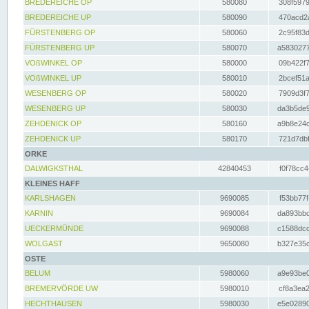
BREDEREICHE OP
580080
308f5979
BREDEREICHE UP
580090
470acd2a
FÜRSTENBERG OP
580060
2c95f83d
FÜRSTENBERG UP
580070
a5830277
VOßWINKEL OP
580000
09b422f7
VOßWINKEL UP
580010
2bcef51a
WESENBERG OP
580020
7909d3f7
WESENBERG UP
580030
da3b5de9
ZEHDENICK OP
580160
a9b8e24c
ZEHDENICK UP
580170
721d7dbf
ORKE
DALWIGKSTHAL
42840453
f0f78cc4
KLEINES HAFF
KARLSHAGEN
9690085
f53bb77f
KARNIN
9690084
da893bbd
UECKERMÜNDE
9690088
c1588dcc
WOLGAST
9650080
b327e35c
OSTE
BELUM
5980060
a9e93be0
BREMERVÖRDE UW
5980010
cf8a3ea2
HECHTHAUSEN
5980030
e5e02890