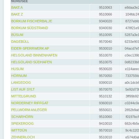
NORDSEE
BAKE A
9510063
e8daa3e2
BAKE Z
9510066
104fdc24
BORKUM FISCHERBALJE
9340020
8727ebfd
BORKUM SÜDSTRAND
9340030
478f21e9
BÜSUM
9510095
5287a3e1
DAGEBÜLL
9570040
6233e901
EIDER-SPERRWERK AP
9530010
04acd7e5
HELGOLAND BINNENHAFEN
9510070
c0ec139b
HELGOLAND SÜDHAFEN
9510075
0d8233b8
HUSUM
9530020
e114aeec
HÖRNUM
9570050
733755fd
LANGEOOG
9390010
a0c1dcb6
LIST AUF SYLT
9570070
5e92d73f
MITTELGRUND
9510132
3ff99b92
NORDERNEY RIFFGAT
9360010
c0244c0e
PELLWORM ANLEGER
9550021
2852b9ab
SCHARHÖRN
9510060
f0197bcf
SPIEKEROOG
9410010
662c4b5e
WITTDÜN
9570010
9c4c11f2
ZEHNERLOCH
9510010
e574d0af