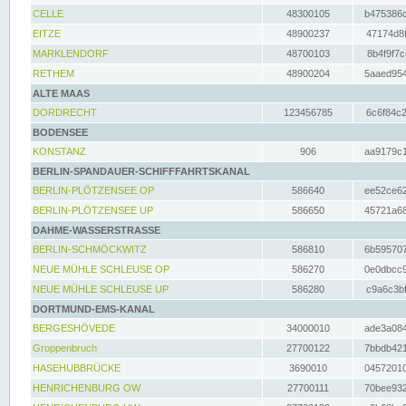
CELLE
48300105
b475386c
EITZE
48900237
47174d8f
MARKLENDORF
48700103
8b4f9f7c
RETHEM
48900204
5aaed954
ALTE MAAS
DORDRECHT
123456785
6c6f84c2
BODENSEE
KONSTANZ
906
aa9179c1
BERLIN-SPANDAUER-SCHIFFFAHRTSKANAL
BERLIN-PLÖTZENSEE OP
586640
ee52ce62
BERLIN-PLÖTZENSEE UP
586650
45721a68
DAHME-WASSERSTRASSE
BERLIN-SCHMÖCKWITZ
586810
6b595707
NEUE MÜHLE SCHLEUSE OP
586270
0e0dbcc9
NEUE MÜHLE SCHLEUSE UP
586280
c9a6c3bf
DORTMUND-EMS-KANAL
BERGESHÖVEDE
34000010
ade3a084
Groppenbruch
27700122
7bbdb421
HASEHUBBRÜCKE
3690010
04572010
HENRICHENBURG OW
27700111
70bee932