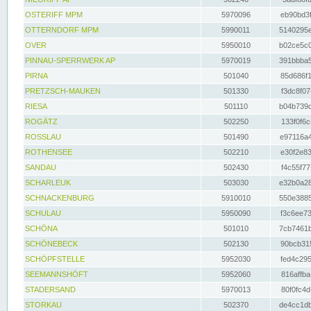
OSTERIFF MPM
5970096
eb90bd3f
OTTERNDORF MPM
5990011
5140295e
OVER
5950010
b02ce5c0
PINNAU-SPERRWERK AP
5970019
391bbba5
PIRNA
501040
85d686f1
PRETZSCH-MAUKEN
501330
f3dc8f07
RIESA
501110
b04b739d
ROGÄTZ
502250
133f0f6c
ROSSLAU
501490
e97116a4
ROTHENSEE
502210
e30f2e83
SANDAU
502430
f4c55f77
SCHARLEUK
503030
e32b0a28
SCHNACKENBURG
5910010
550e3885
SCHULAU
5950090
f3c6ee73
SCHÖNA
501010
7cb7461b
SCHÖNEBECK
502130
90bcb315
SCHÖPFSTELLE
5952030
fed4c295
SEEMANNSHÖFT
5952060
816affba
STADERSAND
5970013
80f0fc4d
STORKAU
502370
de4cc1db