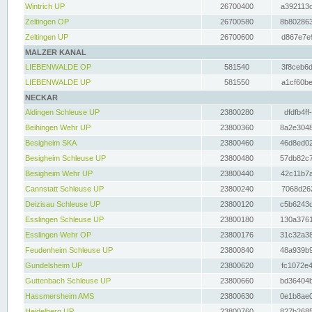
Wintrich UP
26700400
a392113c
Zeltingen OP
26700580
8b802863
Zeltingen UP
26700600
d867e7e9
MALZER KANAL
LIEBENWALDE OP
581540
3f8ceb6d
LIEBENWALDE UP
581550
a1cf60be
NECKAR
Aldingen Schleuse UP
23800280
dfdfb4ff
Beihingen Wehr UP
23800360
8a2e3048
Besigheim SKA
23800460
46d8ed02
Besigheim Schleuse UP
23800480
57db82c7
Besigheim Wehr UP
23800440
42c11b7a
Cannstatt Schleuse UP
23800240
7068d262
Deizisau Schleuse UP
23800120
c5b6243d
Esslingen Schleuse UP
23800180
130a3761
Esslingen Wehr OP
23800176
31c32a38
Feudenheim Schleuse UP
23800840
48a939b9
Gundelsheim UP
23800620
fc1072e4
Guttenbach Schleuse UP
23800660
bd36404b
Hassmersheim AMS
23800630
0e1b8ae0
Heidelberg UP
23800760
827b2685