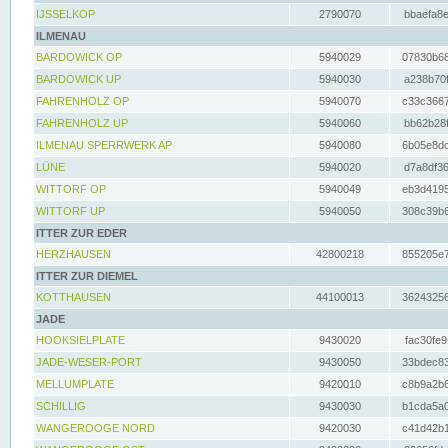
IJSSELKOP
2790070
bbaefa8e
ILMENAU
BARDOWICK OP
5940029
07830b68
BARDOWICK UP
5940030
a238b70f
FAHRENHOLZ OP
5940070
c33c3667
FAHRENHOLZ UP
5940060
bb62b28f
ILMENAU SPERRWERK AP
5940080
6b05e8dc
LÜNE
5940020
d7a8df36
WITTORF OP
5940049
eb3d4195
WITTORF UP
5940050
308c39b6
ITTER ZUR EDER
HERZHAUSEN
42800218
855205e7
ITTER ZUR DIEMEL
KOTTHAUSEN
44100013
36243256
JADE
HOOKSIELPLATE
9430020
fac30fe9
JADE-WESER-PORT
9430050
33bdec83
MELLUMPLATE
9420010
c8b9a2b6
SCHILLIG
9430030
b1cda5a0
WANGEROOGE NORD
9420030
c41d42b1