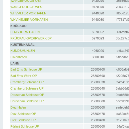
WANGEROOGE OST
9420020
26656fda
WANGEROOGE WEST
9420040
70039212
WHV ALTER VORHAFEN
9440020
f85bd17b
WHV NEUER VORHAFEN
9440030
f77317d9
KRÜCKAU
ELMSHORN HAFEN
5970022
136febf6
KRÜCKAU-SPERRWERK BP
5970023
53c277c3
KÜSTENKANAL
HUNDSMÜHLEN
4960020
cf6ac249
Hilkenbrook
3800010
58ccd6f0
LAHN
Bad Ems Schleuse UP
25800700
c005afb9
Bad Ems Wehr OP
25800690
f2295e77
Cramberg Schleuse OP
25800538
24fe419b
Cramberg Schleuse UP
25800540
3abb36d1
Dausenau Schleuse OP
25800678
9ceb358c
Dausenau Schleuse UP
25800680
eae91991
Diez Hafen
25800500
eadedeb6
Diez Schleuse OP
25800478
ea62ec5f
Diez Schleuse UP
25800480
31750a0f
Fürfurt Schleuse UP
25800300
34af0fca