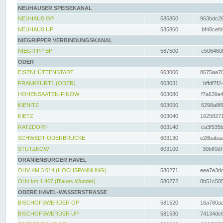
NEUHAUSER SPEISEKANAL
NEUHAUS OP
585850
963bdc26
NEUHAUS UP
585860
bf48cefd
NIEGRIPPER VERBINDUNGSKANAL
NIEGRIPP BP
587500
e506460f
ODER
EISENHÜTTENSTADT
603000
8675aa70
FRANKFURT1 (ODER)
603031
bffdf7f2
HOHENSAATEN-FINOW
603080
f7a639a4
KIENITZ
603050
6298a8f9
KIETZ
603040
16258271
RATZDORF
603140
ca3f535b
SCHWEDT-ODERBRÜCKE
603130
e28babaa
STÜTZKOW
603100
30bff0df
ORANIENBURGER HAVEL
OHV KM 3.014 (HOCHSPANNUNG)
580271
eea7e3dc
OHv km 1.467 (Blaues Wunder)
580272
8b51c505
OBERE HAVEL-WASSERSTRASSE
BISCHOFSWERDER OP
581520
16a780aa
BISCHOFSWERDER UP
581530
74134dc6