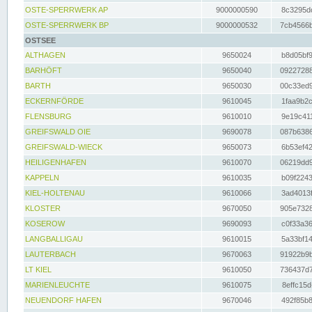
OSTE-SPERRWERK AP
9000000590
8c3295dc
OSTE-SPERRWERK BP
9000000532
7cb4566b
OSTSEE
ALTHAGEN
9650024
b8d05bf9
BARHÖFT
9650040
09227288
BARTH
9650030
00c33ed9
ECKERNFÖRDE
9610045
1faa9b2c
FLENSBURG
9610010
9e19c411
GREIFSWALD OIE
9690078
087b6386
GREIFSWALD-WIECK
9650073
6b53ef42
HEILIGENHAFEN
9610070
06219dd9
KAPPELN
9610035
b09f2243
KIEL-HOLTENAU
9610066
3ad4013f
KLOSTER
9670050
905e7328
KOSEROW
9690093
c0f33a36
LANGBALLIGAU
9610015
5a33bf14
LAUTERBACH
9670063
91922b9b
LT KIEL
9610050
736437d7
MARIENLEUCHTE
9610075
8effc15d
NEUENDORF HAFEN
9670046
492f85b8