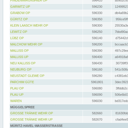
FINDENWIRUNSHIER OP
596410
a5902c55
GARWITZ UP
596230
12499527
GRABOW OP
596330
db4a69b2
GÜRITZ OP
596350
956ce5ff
KLEIN LAASCH WEHR OP
596300
25530a3e
LEWITZ OP
596250
7bbd90ad
LÜBZ OP
596140
d75442cf
MALCHOW WEHR OP
596200
bccaacb3
MALLISS OP
596390
497c29ee
MALLISS UP
596400
a64918a6
NEU KALLISS OP
596430
30739ff3
NEUBURG OP
596160
541c508a
NEUSTADT GLEWE OP
596280
c4381eb3
PARCHIM GÜTE
5961801
3dec3921
PLAU OP
596080
3ffddb2c
PLAU UP
596090
506e6b03
WAREN
596030
bd317edd
MÜGGELSPREE
GROSSE TRÄNKE WEHR OP
582660
81630fdd
GROSSE TRÄNKE WEHR UP
582670
cfad4ee5
MÜRITZ-HAVEL-WASSERSTRASSE