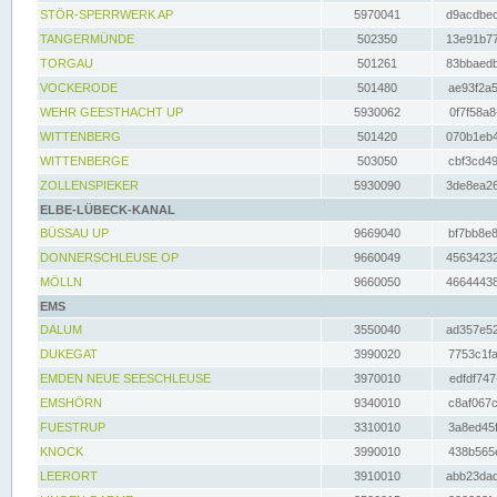
STÖR-SPERRWERK AP
5970041
d9acdbec
TANGERMÜNDE
502350
13e91b77
TORGAU
501261
83bbaedb
VOCKERODE
501480
ae93f2a5
WEHR GEESTHACHT UP
5930062
0f7f58a8
WITTENBERG
501420
070b1eb4
WITTENBERGE
503050
cbf3cd49
ZOLLENSPIEKER
5930090
3de8ea26
ELBE-LÜBECK-KANAL
BÜSSAU UP
9669040
bf7bb8e8
DONNERSCHLEUSE OP
9660049
45634232
MÖLLN
9660050
46644438
EMS
DALUM
3550040
ad357e52
DUKEGAT
3990020
7753c1fa
EMDEN NEUE SEESCHLEUSE
3970010
edfdf747
EMSHÖRN
9340010
c8af067c
FUESTRUP
3310010
3a8ed45f
KNOCK
3990010
438b565e
LEERORT
3910010
abb23dad