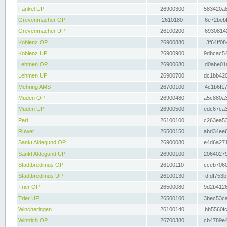
Fankel UP
26900300
583420a8
Grevenmacher OP
2610180
6e72bebf
Grevenmacher UP
26100200
69308142
Koblenz OP
26900880
3f64ff08
Koblenz UP
26900900
9dbcac54
Lehmen OP
26900680
d0abe01a
Lehmen UP
26900700
dc1bb420
Mehring AMS
26700100
4c1b6f17
Müden OP
26900480
a5c880a3
Müden UP
26900500
edc67ca3
Perl
26100100
c263ea53
Ruwer
26500150
abd34ee6
Sankt Aldegund OP
26900080
e4d6a271
Sankt Aldegund UP
26900100
20640279
Stadtbredimus OP
26100110
cceb7060
Stadtbredimus UP
26100130
dfdf753b
Trier OP
26500080
9d2b4126
Trier UP
26500100
3bec53ca
Wincheringen
26100140
bb5560fc
Wintrich OP
26700380
cb4789e4