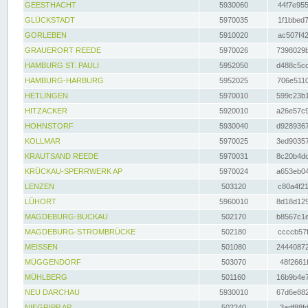
GEESTHACHT
5930060
44f7e955
GLÜCKSTADT
5970035
1f1bbed7
GORLEBEN
5910020
ac507f42
GRAUERORT REEDE
5970026
7398029b
HAMBURG ST. PAULI
5952050
d488c5cc
HAMBURG-HARBURG
5952025
706e5110
HETLINGEN
5970010
599c23b1
HITZACKER
5920010
a26e57c9
HOHNSTORF
5930040
d9289367
KOLLMAR
5970025
3ed90357
KRAUTSAND REEDE
5970031
8c20b4dc
KRÜCKAU-SPERRWERK AP
5970024
a653eb04
LENZEN
503120
c80a4f21
LÜHORT
5960010
8d18d129
MAGDEBURG-BUCKAU
502170
b8567c1e
MAGDEBURG-STROMBRÜCKE
502180
ccccb57f
MEISSEN
501080
24440872
MÜGGENDORF
503070
48f2661f
MÜHLBERG
501160
16b9b4e7
NEU DARCHAU
5930010
67d6e882
NIEGRIPP AP
502240
3adf88fd