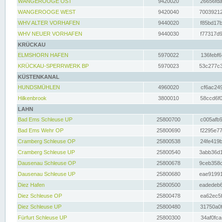
WANGEROOGE OST
9420020
26656fda
WANGEROOGE WEST
9420040
70039212
WHV ALTER VORHAFEN
9440020
f85bd17b
WHV NEUER VORHAFEN
9440030
f77317d9
KRÜCKAU
ELMSHORN HAFEN
5970022
136febf6
KRÜCKAU-SPERRWERK BP
5970023
53c277c3
KÜSTENKANAL
HUNDSMÜHLEN
4960020
cf6ac249
Hilkenbrook
3800010
58ccd6f0
LAHN
Bad Ems Schleuse UP
25800700
c005afb9
Bad Ems Wehr OP
25800690
f2295e77
Cramberg Schleuse OP
25800538
24fe419b
Cramberg Schleuse UP
25800540
3abb36d1
Dausenau Schleuse OP
25800678
9ceb358c
Dausenau Schleuse UP
25800680
eae91991
Diez Hafen
25800500
eadedeb6
Diez Schleuse OP
25800478
ea62ec5f
Diez Schleuse UP
25800480
31750a0f
Fürfurt Schleuse UP
25800300
34af0fca