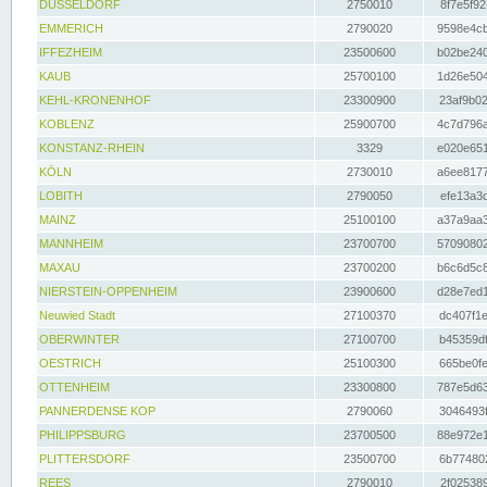
DÜSSELDORF
2750010
8f7e5f92
EMMERICH
2790020
9598e4cb
IFFEZHEIM
23500600
b02be240
KAUB
25700100
1d26e504
KEHL-KRONENHOF
23300900
23af9b02
KOBLENZ
25900700
4c7d796a
KONSTANZ-RHEIN
3329
e020e651
KÖLN
2730010
a6ee8177
LOBITH
2790050
efe13a3d
MAINZ
25100100
a37a9aa3
MANNHEIM
23700700
57090802
MAXAU
23700200
b6c6d5c8
NIERSTEIN-OPPENHEIM
23900600
d28e7ed1
Neuwied Stadt
27100370
dc407f1e
OBERWINTER
27100700
b45359df
OESTRICH
25100300
665be0fe
OTTENHEIM
23300800
787e5d63
PANNERDENSE KOP
2790060
3046493f
PHILIPPSBURG
23700500
88e972e1
PLITTERSDORF
23500700
6b774802
REES
2790010
2f025389