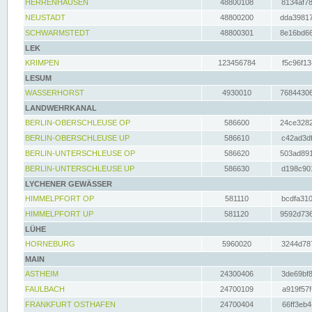
HERRENHAUSEN
48800108
8134af78
NEUSTADT
48800200
dda39817
SCHWARMSTEDT
48800301
8e16bd66
LEK
KRIMPEN
123456784
f5c96f13
LESUM
WASSERHORST
4930010
76844306
LANDWEHRKANAL
BERLIN-OBERSCHLEUSE OP
586600
24ce3282
BERLIN-OBERSCHLEUSE UP
586610
c42ad3df
BERLIN-UNTERSCHLEUSE OP
586620
503ad891
BERLIN-UNTERSCHLEUSE UP
586630
d198c901
LYCHENER GEWÄSSER
HIMMELPFORT OP
581110
bcdfa310
HIMMELPFORT UP
581120
9592d736
LÜHE
HORNEBURG
5960020
3244d787
MAIN
ASTHEIM
24300406
3de69bf8
FAULBACH
24700109
a919f57f
FRANKFURT OSTHAFEN
24700404
66ff3eb4