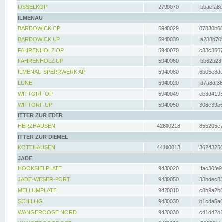
IJSSELKOP
2790070
bbaefa8e
ILMENAU
BARDOWICK OP
5940029
07830b68
BARDOWICK UP
5940030
a238b70f
FAHRENHOLZ OP
5940070
c33c3667
FAHRENHOLZ UP
5940060
bb62b28f
ILMENAU SPERRWERK AP
5940080
6b05e8dc
LÜNE
5940020
d7a8df36
WITTORF OP
5940049
eb3d4195
WITTORF UP
5940050
308c39b6
ITTER ZUR EDER
HERZHAUSEN
42800218
855205e7
ITTER ZUR DIEMEL
KOTTHAUSEN
44100013
36243256
JADE
HOOKSIELPLATE
9430020
fac30fe9
JADE-WESER-PORT
9430050
33bdec83
MELLUMPLATE
9420010
c8b9a2b6
SCHILLIG
9430030
b1cda5a0
WANGEROOGE NORD
9420030
c41d42b1