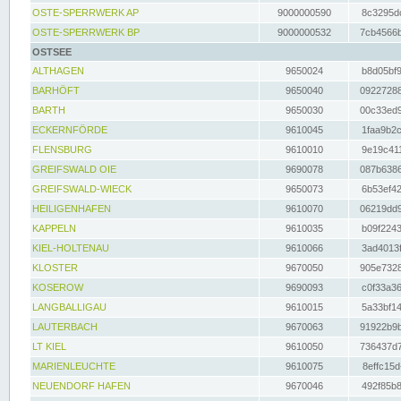
OSTE-SPERRWERK AP
9000000590
8c3295dc
OSTE-SPERRWERK BP
9000000532
7cb4566b
OSTSEE
ALTHAGEN
9650024
b8d05bf9
BARHÖFT
9650040
09227288
BARTH
9650030
00c33ed9
ECKERNFÖRDE
9610045
1faa9b2c
FLENSBURG
9610010
9e19c411
GREIFSWALD OIE
9690078
087b6386
GREIFSWALD-WIECK
9650073
6b53ef42
HEILIGENHAFEN
9610070
06219dd9
KAPPELN
9610035
b09f2243
KIEL-HOLTENAU
9610066
3ad4013f
KLOSTER
9670050
905e7328
KOSEROW
9690093
c0f33a36
LANGBALLIGAU
9610015
5a33bf14
LAUTERBACH
9670063
91922b9b
LT KIEL
9610050
736437d7
MARIENLEUCHTE
9610075
8effc15d
NEUENDORF HAFEN
9670046
492f85b8