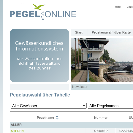
Hilfe
Link
Start
Pegelauswahl über Karte
Newsletter
Pegelauswahl über Tabelle
Pegelname
Nummer
UU
ALLER
AHLDEN
48900102
522286e2