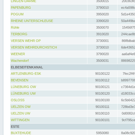
LINGEN-DARME
3500015
200363fc
PAPENBURG
3790010
ec4a598d
POGUM
3950020
5d1e4350
RHEINE UNTERSCHLEUSE
3390020
50a449ba
Rühle
3500070
15456f75
TERBORG
3910020
244cae8b
VERSEN WEHR OP
3730001
86f8dbab
VERSEN WEHRDURCHSTICH
3730010
6de43652
WEENER
3790020
aa6af4e6
Wachendorf
3500031
88698229
ELBESEITENKANAL
ARTLENBURG-ESK
90100122
7fec2f4f
BEVENSEN
90100112
b8997708
LÜNEBURG OW
90100121
c7364d1e
LÜNEBURG UW
90100120
d18033cd
OSLOSS
90100100
6c5b6422
UELZEN OW
90100111
728bd3e3
UELZEN UW
90100110
0d0082cf
WITTINGEN
90100101
9cf795ce
ESTE
BUXTEHUDE
5950080
8a08c920