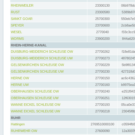
RHEINWEILER
23300130
06b978dd
RUST
23300580
5389b878
SANKT GOAR
25700300
550eb7e9
SPEYER
23700600
2cb8ae5b
WESEL
2770040
f33c3cc9
WORMS
23900200
844a620f
RHEIN-HERNE-KANAL
DUISBURG-MEIDERICH SCHLEUSE OW
27700262
f18e81da
DUISBURG-MEIDERICH SCHLEUSE UW
27700273
48780245
GELSENKIRCHEN SCHLEUSE OW
27700229
5b9f8134
GELSENKIRCHEN SCHLEUSE UW
27700230
427318d0
HERNE OW
27700150
ac6c4362
HERNE UW
27700160
b9975ea1
OBERHAUSEN SCHLEUSE OW
27700240
e251f943
OBERHAUSEN SCHLEUSE UW
27700251
12f63015
WANNE EICKEL SCHLEUSE OW
27700193
05ca0e33
WANNE EICKEL SCHLEUSE UW
27700218
23045f8b
RUHR
Hattingen
2769510000100
c0594fb5
RUHRWEHR OW
27600090
12a3037f