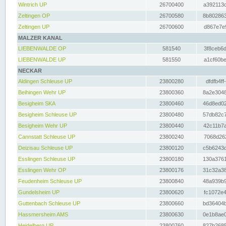
Wintrich UP
26700400
a392113c
Zeltingen OP
26700580
8b802863
Zeltingen UP
26700600
d867e7e9
MALZER KANAL
LIEBENWALDE OP
581540
3f8ceb6d
LIEBENWALDE UP
581550
a1cf60be
NECKAR
Aldingen Schleuse UP
23800280
dfdfb4ff
Beihingen Wehr UP
23800360
8a2e3048
Besigheim SKA
23800460
46d8ed02
Besigheim Schleuse UP
23800480
57db82c7
Besigheim Wehr UP
23800440
42c11b7a
Cannstatt Schleuse UP
23800240
7068d262
Deizisau Schleuse UP
23800120
c5b6243d
Esslingen Schleuse UP
23800180
130a3761
Esslingen Wehr OP
23800176
31c32a38
Feudenheim Schleuse UP
23800840
48a939b9
Gundelsheim UP
23800620
fc1072e4
Guttenbach Schleuse UP
23800660
bd36404b
Hassmersheim AMS
23800630
0e1b8ae0
Heidelberg UP
23800760
827b2685