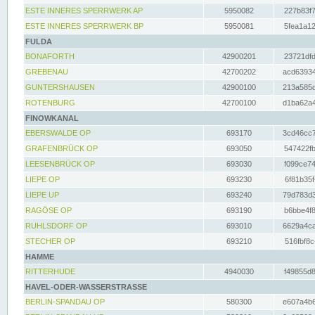
ESTE INNERES SPERRWERK AP
5950082
227b83f7
ESTE INNERES SPERRWERK BP
5950081
5fea1a12
FULDA
BONAFORTH
42900201
23721dfd
GREBENAU
42700202
acd63934
GUNTERSHAUSEN
42900100
213a585d
ROTENBURG
42700100
d1ba62a4
FINOWKANAL
EBERSWALDE OP
693170
3cd46cc7
GRAFENBRÜCK OP
693050
547422fb
LEESENBRÜCK OP
693030
f099ce74
LIEPE OP
693230
6f81b35f
LIEPE UP
693240
79d783d3
RAGÖSE OP
693190
b6bbe4f8
RUHLSDORF OP
693010
6629a4ca
STECHER OP
693210
516fbf8c
HAMME
RITTERHUDE
4940030
f49855d8
HAVEL-ODER-WASSERSTRASSE
BERLIN-SPANDAU OP
580300
e607a4b6