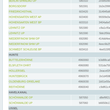
BERLIN-SPANDAU UP
580310
2c68509c
BORGSDORF
581591
1b2e2996
FRIEDRICHSTHAL
603420
314945d6
HOHENSAATEN WEST AP
603400
99309d3e
HOHENSAATEN WEST BP
603310
3404a6e5
LEHNITZ OP
581580
c8a1cf0a
LEHNITZ UP
581590
5bb1f56d
NIEDERFINOW SHW OP
692080
414dd4ee
NIEDERFINOW SHW UP
692090
4eec6b25
SCHWEDT SCHLEUSE BP
603410
4ee515f9
HUNTE
BUTTELERHÖRNE
4960060
b3d88ca6
ELSFLETH OHRT
4960080
531da758
HOLLERSIEL
4960050
2eacef2f
HUNTEBRÜCK
4960070
2e1d458b
OLDENBURG-DRIELAKE
4960030
1b51e55e
REITHÖRNE
4960040
c9df61c4
HAVELKANAL
SCHÖNWALDE OP
587050
d8ef9f21
SCHÖNWALDE UP
587060
b6650b13
IJSSEL