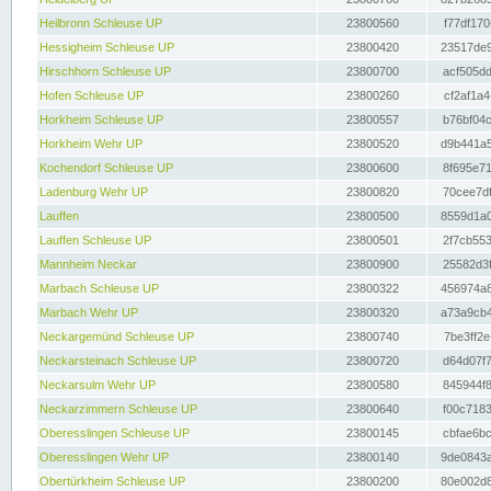
Heilbronn Schleuse UP
23800560
f77df170
Hessigheim Schleuse UP
23800420
23517de9
Hirschhorn Schleuse UP
23800700
acf505dd
Hofen Schleuse UP
23800260
cf2af1a4
Horkheim Schleuse UP
23800557
b76bf04c
Horkheim Wehr UP
23800520
d9b441a5
Kochendorf Schleuse UP
23800600
8f695e71
Ladenburg Wehr UP
23800820
70cee7df
Lauffen
23800500
8559d1a0
Lauffen Schleuse UP
23800501
2f7cb553
Mannheim Neckar
23800900
25582d3f
Marbach Schleuse UP
23800322
456974a8
Marbach Wehr UP
23800320
a73a9cb4
Neckargemünd Schleuse UP
23800740
7be3ff2e
Neckarsteinach Schleuse UP
23800720
d64d07f7
Neckarsulm Wehr UP
23800580
845944f8
Neckarzimmern Schleuse UP
23800640
f00c7183
Oberesslingen Schleuse UP
23800145
cbfae6bc
Oberesslingen Wehr UP
23800140
9de0843a
Obertürkheim Schleuse UP
23800200
80e002d8