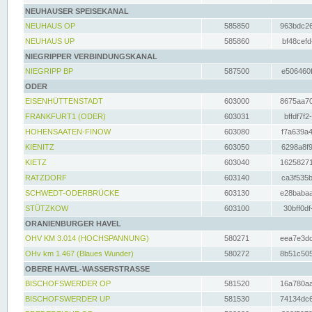
NEUHAUSER SPEISEKANAL
NEUHAUS OP
585850
963bdc26
NEUHAUS UP
585860
bf48cefd
NIEGRIPPER VERBINDUNGSKANAL
NIEGRIPP BP
587500
e506460f
ODER
EISENHÜTTENSTADT
603000
8675aa70
FRANKFURT1 (ODER)
603031
bffdf7f2
HOHENSAATEN-FINOW
603080
f7a639a4
KIENITZ
603050
6298a8f9
KIETZ
603040
16258271
RATZDORF
603140
ca3f535b
SCHWEDT-ODERBRÜCKE
603130
e28babaa
STÜTZKOW
603100
30bff0df
ORANIENBURGER HAVEL
OHV KM 3.014 (HOCHSPANNUNG)
580271
eea7e3dc
OHv km 1.467 (Blaues Wunder)
580272
8b51c505
OBERE HAVEL-WASSERSTRASSE
BISCHOFSWERDER OP
581520
16a780aa
BISCHOFSWERDER UP
581530
74134dc6