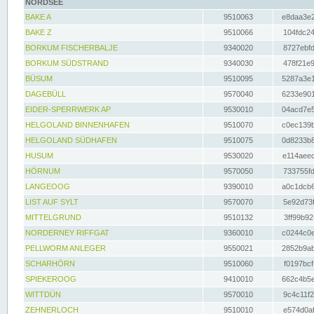
NORDSEE
BAKE A
9510063
e8daa3e2
BAKE Z
9510066
104fdc24
BORKUM FISCHERBALJE
9340020
8727ebfd
BORKUM SÜDSTRAND
9340030
478f21e9
BÜSUM
9510095
5287a3e1
DAGEBÜLL
9570040
6233e901
EIDER-SPERRWERK AP
9530010
04acd7e5
HELGOLAND BINNENHAFEN
9510070
c0ec139b
HELGOLAND SÜDHAFEN
9510075
0d8233b8
HUSUM
9530020
e114aeec
HÖRNUM
9570050
733755fd
LANGEOOG
9390010
a0c1dcb6
LIST AUF SYLT
9570070
5e92d73f
MITTELGRUND
9510132
3ff99b92
NORDERNEY RIFFGAT
9360010
c0244c0e
PELLWORM ANLEGER
9550021
2852b9ab
SCHARHÖRN
9510060
f0197bcf
SPIEKEROOG
9410010
662c4b5e
WITTDÜN
9570010
9c4c11f2
ZEHNERLOCH
9510010
e574d0af