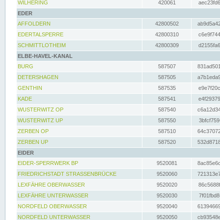
WILHERING
420061
aec23fd6
EDER
AFFOLDERN
42800502
ab9d5a42
EDERTALSPERRE
42800310
c6e9f744
SCHMITTLOTHEIM
42800309
d2155fa6
ELBE-HAVEL-KANAL
BURG
587507
831ad501
DETERSHAGEN
587505
a7b1eda9
GENTHIN
587535
e9e7f20c
KADE
587541
e4f29379
WUSTERWITZ OP
587540
c6a12d34
WUSTERWITZ UP
587550
3bfcf759
ZERBEN OP
587510
64c37072
ZERBEN UP
587520
532d8718
EIDER
EIDER-SPERRWERK BP
9520081
8ac85e6c
FRIEDRICHSTADT STRASSENBRÜCKE
9520060
721313e7
LEXFÄHRE OBERWASSER
9520020
86c5688f
LEXFÄHRE UNTERWASSER
9520030
7f01fbd8
NORDFELD OBERWASSER
9520040
61394669
NORDFELD UNTERWASSER
9520050
cb93548e