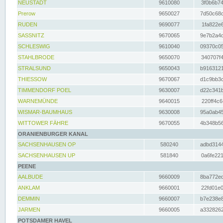
NEUSTADT
9610080
3f0b6b74
Prerow
9650027
7d50c68c
RUDEN
9690077
1fa822e6
SASSNITZ
9670065
9e7b2a4d
SCHLESWIG
9610040
09370c05
STAHLBRODE
9650070
340707f4
STRALSUND
9650043
b9163121
THIESSOW
9670067
d1c9bb3c
TIMMENDORF POEL
9630007
d22c341b
WARNEMÜNDE
9640015
220ff4c6
WISMAR-BAUMHAUS
9630008
95a0ab45
WITTOWER FÄHRE
9670055
4b348b56
ORANIENBURGER KANAL
SACHSENHAUSEN OP
580240
adbd3144
SACHSENHAUSEN UP
581840
0a6fe221
PEENE
AALBUDE
9660009
8ba772ed
ANKLAM
9660001
22fd01e0
DEMMIN
9660007
b7e238e8
JARMEN
9660005
a3328262
POTSDAMER HAVEL