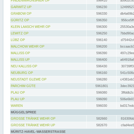
FINDENWIRUNSHIER OP
596410
a5902c55
GARWITZ UP
596230
12499527
GRABOW OP
596330
db4a69b2
GÜRITZ OP
596350
956ce5ff
KLEIN LAASCH WEHR OP
596300
25530a3e
LEWITZ OP
596250
7bbd90ad
LÜBZ OP
596140
d75442cf
MALCHOW WEHR OP
596200
bccaacb3
MALLISS OP
596390
497c29ee
MALLISS UP
596400
a64918a6
NEU KALLISS OP
596430
30739ff3
NEUBURG OP
596160
541c508a
NEUSTADT GLEWE OP
596280
c4381eb3
PARCHIM GÜTE
5961801
3dec3921
PLAU OP
596080
3ffddb2c
PLAU UP
596090
506e6b03
WAREN
596030
bd317edd
MÜGGELSPREE
GROSSE TRÄNKE WEHR OP
582660
81630fdd
GROSSE TRÄNKE WEHR UP
582670
cfad4ee5
MÜRITZ-HAVEL-WASSERSTRASSE