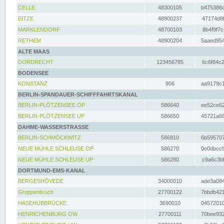
CELLE
48300105
b475386c
EITZE
48900237
47174d8f
MARKLENDORF
48700103
8b4f9f7c
RETHEM
48900204
5aaed954
ALTE MAAS
DORDRECHT
123456785
6c6f84c2
BODENSEE
KONSTANZ
906
aa9179c1
BERLIN-SPANDAUER-SCHIFFFAHRTSKANAL
BERLIN-PLÖTZENSEE OP
586640
ee52ce62
BERLIN-PLÖTZENSEE UP
586650
45721a68
DAHME-WASSERSTRASSE
BERLIN-SCHMÖCKWITZ
586810
6b595707
NEUE MÜHLE SCHLEUSE OP
586270
0e0dbcc9
NEUE MÜHLE SCHLEUSE UP
586280
c9a6c3bf
DORTMUND-EMS-KANAL
BERGESHÖVEDE
34000010
ade3a084
Groppenbruch
27700122
7bbdb421
HASEHUBBRÜCKE
3690010
04572010
HENRICHENBURG OW
27700111
70bee932