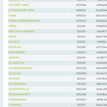
OSTERIFF MPM
5970096
eb90bd3f
OTTERNDORF MPM
5990011
5140295e
OVER
5950010
b02ce5c0
PINNAU-SPERRWERK AP
5970019
391bbba5
PIRNA
501040
85d686f1
PRETZSCH-MAUKEN
501330
f3dc8f07
RIESA
501110
b04b739d
ROGÄTZ
502250
133f0f6c
ROSSLAU
501490
e97116a4
ROTHENSEE
502210
e30f2e83
SANDAU
502430
f4c55f77
SCHARLEUK
503030
e32b0a28
SCHNACKENBURG
5910010
550e3885
SCHULAU
5950090
f3c6ee73
SCHÖNA
501010
7cb7461b
SCHÖNEBECK
502130
90bcb315
SCHÖPFSTELLE
5952030
fed4c295
SEEMANNSHÖFT
5952060
816affba
STADERSAND
5970013
80f0fc4d
STORKAU
502370
de4cc1db