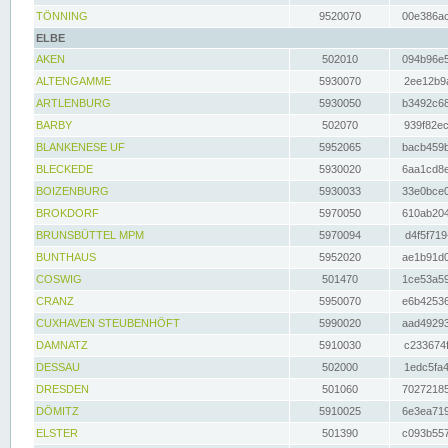
TÖNNING
9520070
00e386ac
ELBE
AKEN
502010
094b96e5
ALTENGAMME
5930070
2ee12b9a
ARTLENBURG
5930050
b3492c68
BARBY
502070
939f82ec
BLANKENESE UF
5952065
bacb459b
BLECKEDE
5930020
6aa1cd8e
BOIZENBURG
5930033
33e0bce0
BROKDORF
5970050
610ab204
BRUNSBÜTTEL MPM
5970094
d4f5f719
BUNTHAUS
5952020
ae1b91d0
COSWIG
501470
1ce53a59
CRANZ
5950070
e6b42536
CUXHAVEN STEUBENHÖFT
5990020
aad49293
DAMNATZ
5910030
c233674f
DESSAU
502000
1edc5fa4
DRESDEN
501060
70272185
DÖMITZ
5910025
6e3ea719
ELSTER
501390
c093b557