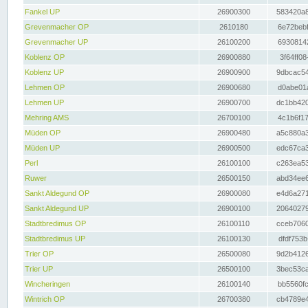
Fankel UP
26900300
583420a8
Grevenmacher OP
2610180
6e72bebf
Grevenmacher UP
26100200
69308142
Koblenz OP
26900880
3f64ff08
Koblenz UP
26900900
9dbcac54
Lehmen OP
26900680
d0abe01a
Lehmen UP
26900700
dc1bb420
Mehring AMS
26700100
4c1b6f17
Müden OP
26900480
a5c880a3
Müden UP
26900500
edc67ca3
Perl
26100100
c263ea53
Ruwer
26500150
abd34ee6
Sankt Aldegund OP
26900080
e4d6a271
Sankt Aldegund UP
26900100
20640279
Stadtbredimus OP
26100110
cceb7060
Stadtbredimus UP
26100130
dfdf753b
Trier OP
26500080
9d2b4126
Trier UP
26500100
3bec53ca
Wincheringen
26100140
bb5560fc
Wintrich OP
26700380
cb4789e4