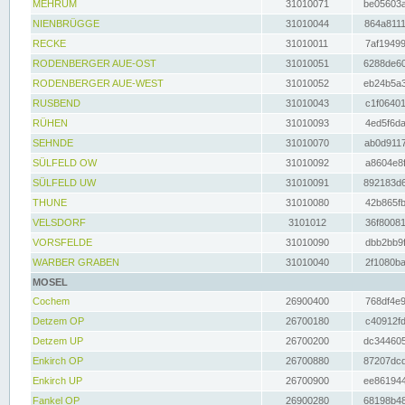
MEHRUM
31010071
be05603a
NIENBRÜGGE
31010044
864a8111
RECKE
31010011
7af19499
RODENBERGER AUE-OST
31010051
6288de60
RODENBERGER AUE-WEST
31010052
eb24b5a3
RUSBEND
31010043
c1f06401
RÜHEN
31010093
4ed5f6da
SEHNDE
31010070
ab0d9117
SÜLFELD OW
31010092
a8604e8f
SÜLFELD UW
31010091
892183d6
THUNE
31010080
42b865fb
VELSDORF
3101012
36f80081
VORSFELDE
31010090
dbb2bb9f
WARBER GRABEN
31010040
2f1080ba
MOSEL
Cochem
26900400
768df4e9
Detzem OP
26700180
c40912fd
Detzem UP
26700200
dc344605
Enkirch OP
26700880
87207dcd
Enkirch UP
26700900
ee861944
Fankel OP
26900280
68198b48