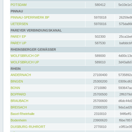
POTSDAM
580412
5e10e1e7
PINNAU
PINNAU-SPERRWERK BP
5970018
26259e8f
UETERSEN
5970016
575da86f
PAREYER VERBINDUNGSKANAL
PAREY EP
502300
25ca1bef
PAREY UP
587530
bafddcbf
RHEINSBERGER GEWÄSSER
WOLFSBRUCH OP
589000
4d00c13e
WOLFSBRUCH UP
589010
3d43a8d7
RHEIN
ANDERNACH
27100400
5735892a
BINGEN
25300200
0309cd61
BONN
2710080
593647aa
BOPPARD
25700500
2ff6379d
BRAUBACH
25700600
d6dc44d1
BREISACH
23300320
9da1ad2b
Basel-Rheinhalle
2310010
94f6eff1
Bodenheim
23900620
f6be7857
DUISBURG-RUHRORT
2770010
c0f51e35