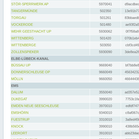
STÖR-SPERRWERK AP
5970041
d9acdbec
TANGERMÜNDE
502350
13e91b77
TORGAU
501261
83bbaedb
VOCKERODE
501480
ae93f2a5
WEHR GEESTHACHT UP
5930062
0f7f58a8
WITTENBERG
501420
070b1eb4
WITTENBERGE
503050
cbf3cd49
ZOLLENSPIEKER
5930090
3de8ea26
ELBE-LÜBECK-KANAL
BÜSSAU UP
9669040
bf7bb8e8
DONNERSCHLEUSE OP
9660049
45634232
MÖLLN
9660050
46644438
EMS
DALUM
3550040
ad357e52
DUKEGAT
3990020
7753c1fa
EMDEN NEUE SEESCHLEUSE
3970010
edfdf747
EMSHÖRN
9340010
c8af067c
FUESTRUP
3310010
3a8ed45f
KNOCK
3990010
438b565e
LEERORT
3910010
abb23dad