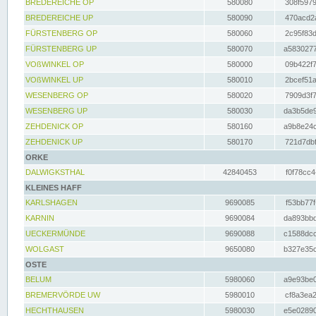
BREDEREICHE OP
580080
308f5979
BREDEREICHE UP
580090
470acd2a
FÜRSTENBERG OP
580060
2c95f83d
FÜRSTENBERG UP
580070
a5830277
VOßWINKEL OP
580000
09b422f7
VOßWINKEL UP
580010
2bcef51a
WESENBERG OP
580020
7909d3f7
WESENBERG UP
580030
da3b5de9
ZEHDENICK OP
580160
a9b8e24c
ZEHDENICK UP
580170
721d7dbf
ORKE
DALWIGKSTHAL
42840453
f0f78cc4
KLEINES HAFF
KARLSHAGEN
9690085
f53bb77f
KARNIN
9690084
da893bbd
UECKERMÜNDE
9690088
c1588dcc
WOLGAST
9650080
b327e35c
OSTE
BELUM
5980060
a9e93be0
BREMERVÖRDE UW
5980010
cf8a3ea2
HECHTHAUSEN
5980030
e5e02890