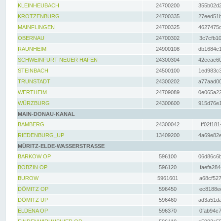
KLEINHEUBACH
24700200
355b02d2
KROTZENBURG
24700335
27eed51b
MAINFLINGEN
24700325
4627475d
OBERNAU
24700302
3c7cfb10
RAUNHEIM
24900108
db1684c1
SCHWEINFURT NEUER HAFEN
24300304
42ecae60
STEINBACH
24500100
1ed983c3
TRUNSTADT
24300202
a77aad00
WERTHEIM
24709089
0e065a22
WÜRZBURG
24300600
915d76e1
MAIN-DONAU-KANAL
BAMBERG
24300042
ff02f181
RIEDENBURG_UP
13409200
4a69e82e
MÜRITZ-ELDE-WASSERSTRASSE
BARKOW OP
596100
06d86c6b
BOBZIN OP
596120
faefa284
BUROW
5961601
a68cf527
DÖMITZ OP
596450
ec8188ee
DÖMITZ UP
596460
ad3a51da
ELDENA OP
596370
0fab94c7