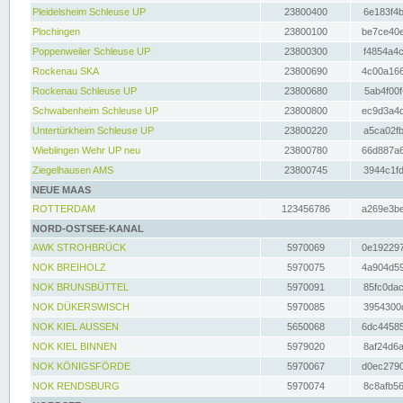
Pleidelsheim Schleuse UP
23800400
6e183f4b
Plochingen
23800100
be7ce40e
Poppenweiler Schleuse UP
23800300
f4854a4c
Rockenau SKA
23800690
4c00a166
Rockenau Schleuse UP
23800680
5ab4f00f
Schwabenheim Schleuse UP
23800800
ec9d3a4d
Untertürkheim Schleuse UP
23800220
a5ca02fb
Wieblingen Wehr UP neu
23800780
66d887a6
Ziegelhausen AMS
23800745
3944c1fd
NEUE MAAS
ROTTERDAM
123456786
a269e3be
NORD-OSTSEE-KANAL
AWK STROHBRÜCK
5970069
0e192297
NOK BREIHOLZ
5970075
4a904d59
NOK BRUNSBÜTTEL
5970091
85fc0dac
NOK DÜKERSWISCH
5970085
3954300d
NOK KIEL AUSSEN
5650068
6dc44585
NOK KIEL BINNEN
5979020
8af24d6a
NOK KÖNIGSFÖRDE
5970067
d0ec2790
NOK RENDSBURG
5970074
8c8afb56