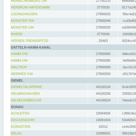
HENRICHENBURG UW
27700133
e6b68bc2
HERBRUM HAFENDAMM
3770030
8177a148
LÜDINGHAUSEN
27800020
f5bc4a51
MÜNSTER OW
27800040
ccd3e8f1
MÜNSTER UW
27800030
ed260406
RHEDE
3770040
16508b11
VERSEN TRENNSPITZE
25463
0024cc40
DATTELN-HAMM-KANAL
HAMM OW
27800060
4dbce62d
HAMM UW
27800080
4ef9dd9c
WALTROP
27800090
facc5c16
WERRIES OW
27800050
d31767ef
DIEMEL
DIEMELTALSPERRE
44100104
5cdc6555
HELMINGHAUSEN
44100206
33092c28
WILHELMSBRÜCKE
44100024
7deedc21
DONAU
ACHLEITEN
10094006
c389c9e2
DEGGENDORF
10081004
53d40547
DÜRNSTEIN
42012
ce4e3050
ERLAU
10096001
99619dc5