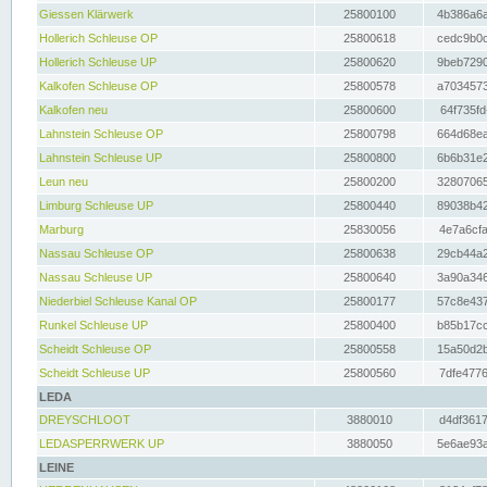
Giessen Klärwerk
25800100
4b386a6a
Hollerich Schleuse OP
25800618
cedc9b0c
Hollerich Schleuse UP
25800620
9beb7290
Kalkofen Schleuse OP
25800578
a7034573
Kalkofen neu
25800600
64f735fd
Lahnstein Schleuse OP
25800798
664d68ea
Lahnstein Schleuse UP
25800800
6b6b31e2
Leun neu
25800200
32807065
Limburg Schleuse UP
25800440
89038b42
Marburg
25830056
4e7a6cfa
Nassau Schleuse OP
25800638
29cb44a2
Nassau Schleuse UP
25800640
3a90a346
Niederbiel Schleuse Kanal OP
25800177
57c8e437
Runkel Schleuse UP
25800400
b85b17cc
Scheidt Schleuse OP
25800558
15a50d2b
Scheidt Schleuse UP
25800560
7dfe4776
LEDA
DREYSCHLOOT
3880010
d4df3617
LEDASPERRWERK UP
3880050
5e6ae93a
LEINE