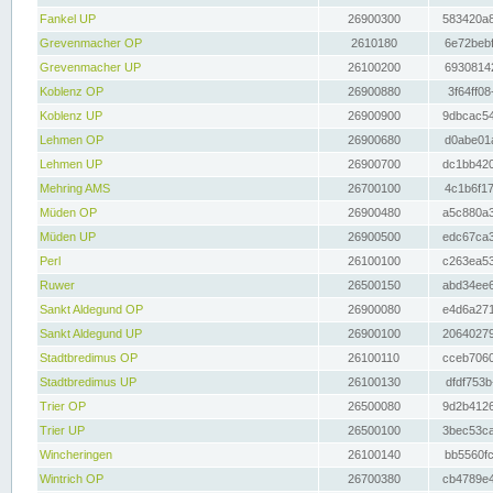
Fankel UP
26900300
583420a8
Grevenmacher OP
2610180
6e72bebf
Grevenmacher UP
26100200
69308142
Koblenz OP
26900880
3f64ff08
Koblenz UP
26900900
9dbcac54
Lehmen OP
26900680
d0abe01a
Lehmen UP
26900700
dc1bb420
Mehring AMS
26700100
4c1b6f17
Müden OP
26900480
a5c880a3
Müden UP
26900500
edc67ca3
Perl
26100100
c263ea53
Ruwer
26500150
abd34ee6
Sankt Aldegund OP
26900080
e4d6a271
Sankt Aldegund UP
26900100
20640279
Stadtbredimus OP
26100110
cceb7060
Stadtbredimus UP
26100130
dfdf753b
Trier OP
26500080
9d2b4126
Trier UP
26500100
3bec53ca
Wincheringen
26100140
bb5560fc
Wintrich OP
26700380
cb4789e4