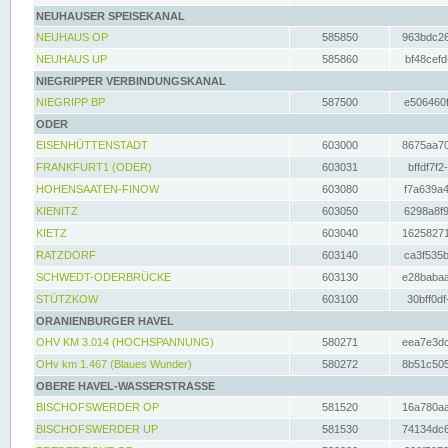
NEUHAUSER SPEISEKANAL
NEUHAUS OP
585850
963bdc26
NEUHAUS UP
585860
bf48cefd
NIEGRIPPER VERBINDUNGSKANAL
NIEGRIPP BP
587500
e506460f
ODER
EISENHÜTTENSTADT
603000
8675aa70
FRANKFURT1 (ODER)
603031
bffdf7f2
HOHENSAATEN-FINOW
603080
f7a639a4
KIENITZ
603050
6298a8f9
KIETZ
603040
16258271
RATZDORF
603140
ca3f535b
SCHWEDT-ODERBRÜCKE
603130
e28babaa
STÜTZKOW
603100
30bff0df
ORANIENBURGER HAVEL
OHV KM 3.014 (HOCHSPANNUNG)
580271
eea7e3dc
OHv km 1.467 (Blaues Wunder)
580272
8b51c505
OBERE HAVEL-WASSERSTRASSE
BISCHOFSWERDER OP
581520
16a780aa
BISCHOFSWERDER UP
581530
74134dc6