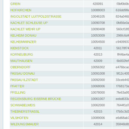
GREIN
420091
f3bf0b0b
HOFKIRCHEN
10088003
616dd98e
INGOLSTADT LUITPOLDSTRASSE
10046105
824a046b
KACHLET SCHLEUSE UP
10090708
0fd56e0a
KACHLET WEHR UP
10090408
560cf185
KELHEIM DONAU
10053009
296fc6d4
KELHEIMWINZER
10054500
c9409937
KIENSTOCK
42011
56178f74
KORNEUBURG
42013
ff44be4a
MAUTHAUSEN
42009
6b002fef
OBERNDORF
10056302
e476bcad
PASSAU DONAU
10091008
9f12c405
PASSAU ILZSTADT
10092000
33ceb441
PFATTER
10068006
f768173a
PFELLING
10078000
7fe63a95
REGENSBURG EISERNE BRÜCKE
10061007
eebd633a
SCHWABELWEIS
10062000
7644f1d7
THEBNERSTRASSL
42015
f7b5c3d3
VILSHOFEN
10089006
e6d68ab7
WILDUNGSMAUER
42014
35846b8b