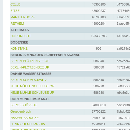
CELLE
48300105
b475386c
EITZE
48900237
47174d8f
MARKLENDORF
48700103
8b4f9f7c
RETHEM
48900204
5aaed954
ALTE MAAS
DORDRECHT
123456785
6c6f84c2
BODENSEE
KONSTANZ
906
aa9179c1
BERLIN-SPANDAUER-SCHIFFFAHRTSKANAL
BERLIN-PLÖTZENSEE OP
586640
ee52ce62
BERLIN-PLÖTZENSEE UP
586650
45721a68
DAHME-WASSERSTRASSE
BERLIN-SCHMÖCKWITZ
586810
6b595707
NEUE MÜHLE SCHLEUSE OP
586270
0e0dbcc9
NEUE MÜHLE SCHLEUSE UP
586280
c9a6c3bf
DORTMUND-EMS-KANAL
BERGESHÖVEDE
34000010
ade3a084
Groppenbruch
27700122
7bbdb421
HASEHUBBRÜCKE
3690010
04572010
HENRICHENBURG OW
27700111
70bee932