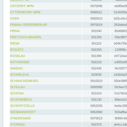
OSTERIFF MPM
5970096
eb90bd3f
OTTERNDORF MPM
5990011
5140295e
OVER
5950010
b02ce5c0
PINNAU-SPERRWERK AP
5970019
391bbba5
PIRNA
501040
85d686f1
PRETZSCH-MAUKEN
501330
f3dc8f07
RIESA
501110
b04b739d
ROGÄTZ
502250
133f0f6c
ROSSLAU
501490
e97116a4
ROTHENSEE
502210
e30f2e83
SANDAU
502430
f4c55f77
SCHARLEUK
503030
e32b0a28
SCHNACKENBURG
5910010
550e3885
SCHULAU
5950090
f3c6ee73
SCHÖNA
501010
7cb7461b
SCHÖNEBECK
502130
90bcb315
SCHÖPFSTELLE
5952030
fed4c295
SEEMANNSHÖFT
5952060
816affba
STADERSAND
5970013
80f0fc4d
STORKAU
502370
de4cc1db