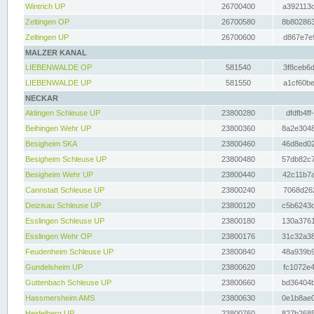
Wintrich UP
26700400
a392113c
Zeltingen OP
26700580
8b802863
Zeltingen UP
26700600
d867e7e9
MALZER KANAL
LIEBENWALDE OP
581540
3f8ceb6d
LIEBENWALDE UP
581550
a1cf60be
NECKAR
Aldingen Schleuse UP
23800280
dfdfb4ff
Beihingen Wehr UP
23800360
8a2e3048
Besigheim SKA
23800460
46d8ed02
Besigheim Schleuse UP
23800480
57db82c7
Besigheim Wehr UP
23800440
42c11b7a
Cannstatt Schleuse UP
23800240
7068d262
Deizisau Schleuse UP
23800120
c5b6243d
Esslingen Schleuse UP
23800180
130a3761
Esslingen Wehr OP
23800176
31c32a38
Feudenheim Schleuse UP
23800840
48a939b9
Gundelsheim UP
23800620
fc1072e4
Guttenbach Schleuse UP
23800660
bd36404b
Hassmersheim AMS
23800630
0e1b8ae0
Heidelberg UP
23800760
827b2685