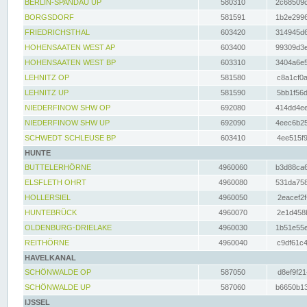
BERLIN-SPANDAU UP
580310
2c68509c
BORGSDORF
581591
1b2e2996
FRIEDRICHSTHAL
603420
314945d6
HOHENSAATEN WEST AP
603400
99309d3e
HOHENSAATEN WEST BP
603310
3404a6e5
LEHNITZ OP
581580
c8a1cf0a
LEHNITZ UP
581590
5bb1f56d
NIEDERFINOW SHW OP
692080
414dd4ee
NIEDERFINOW SHW UP
692090
4eec6b25
SCHWEDT SCHLEUSE BP
603410
4ee515f9
HUNTE
BUTTELERHÖRNE
4960060
b3d88ca6
ELSFLETH OHRT
4960080
531da758
HOLLERSIEL
4960050
2eacef2f
HUNTEBRÜCK
4960070
2e1d458b
OLDENBURG-DRIELAKE
4960030
1b51e55e
REITHÖRNE
4960040
c9df61c4
HAVELKANAL
SCHÖNWALDE OP
587050
d8ef9f21
SCHÖNWALDE UP
587060
b6650b13
IJSSEL