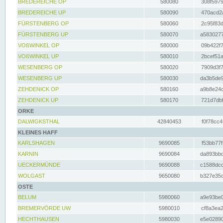
BREDEREICHE OP
580080
308f5979
BREDEREICHE UP
580090
470acd2a
FÜRSTENBERG OP
580060
2c95f83d
FÜRSTENBERG UP
580070
a5830277
VOßWINKEL OP
580000
09b422f7
VOßWINKEL UP
580010
2bcef51a
WESENBERG OP
580020
7909d3f7
WESENBERG UP
580030
da3b5de9
ZEHDENICK OP
580160
a9b8e24c
ZEHDENICK UP
580170
721d7dbf
ORKE
DALWIGKSTHAL
42840453
f0f78cc4
KLEINES HAFF
KARLSHAGEN
9690085
f53bb77f
KARNIN
9690084
da893bbd
UECKERMÜNDE
9690088
c1588dcc
WOLGAST
9650080
b327e35c
OSTE
BELUM
5980060
a9e93be0
BREMERVÖRDE UW
5980010
cf8a3ea2
HECHTHAUSEN
5980030
e5e02890