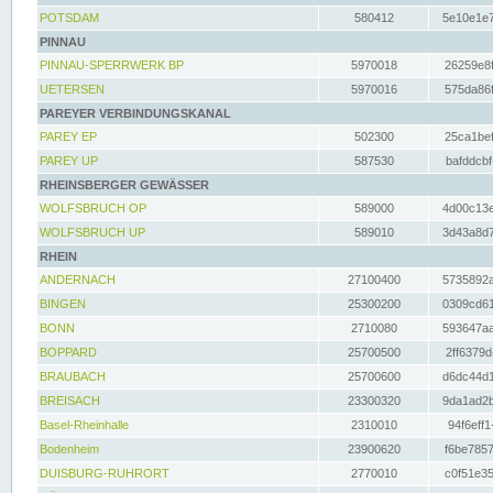
POTSDAM
580412
5e10e1e7
PINNAU
PINNAU-SPERRWERK BP
5970018
26259e8f
UETERSEN
5970016
575da86f
PAREYER VERBINDUNGSKANAL
PAREY EP
502300
25ca1bef
PAREY UP
587530
bafddcbf
RHEINSBERGER GEWÄSSER
WOLFSBRUCH OP
589000
4d00c13e
WOLFSBRUCH UP
589010
3d43a8d7
RHEIN
ANDERNACH
27100400
5735892a
BINGEN
25300200
0309cd61
BONN
2710080
593647aa
BOPPARD
25700500
2ff6379d
BRAUBACH
25700600
d6dc44d1
BREISACH
23300320
9da1ad2b
Basel-Rheinhalle
2310010
94f6eff1
Bodenheim
23900620
f6be7857
DUISBURG-RUHRORT
2770010
c0f51e35