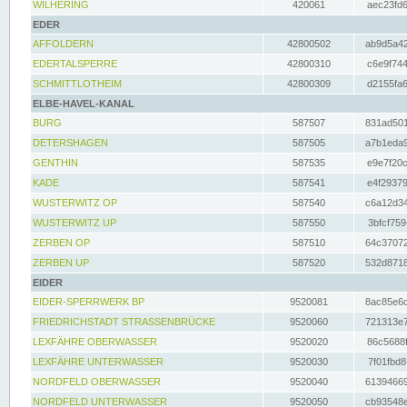
WILHERING
420061
aec23fd6
EDER
AFFOLDERN
42800502
ab9d5a42
EDERTALSPERRE
42800310
c6e9f744
SCHMITTLOTHEIM
42800309
d2155fa6
ELBE-HAVEL-KANAL
BURG
587507
831ad501
DETERSHAGEN
587505
a7b1eda9
GENTHIN
587535
e9e7f20c
KADE
587541
e4f29379
WUSTERWITZ OP
587540
c6a12d34
WUSTERWITZ UP
587550
3bfcf759
ZERBEN OP
587510
64c37072
ZERBEN UP
587520
532d8718
EIDER
EIDER-SPERRWERK BP
9520081
8ac85e6c
FRIEDRICHSTADT STRASSENBRÜCKE
9520060
721313e7
LEXFÄHRE OBERWASSER
9520020
86c5688f
LEXFÄHRE UNTERWASSER
9520030
7f01fbd8
NORDFELD OBERWASSER
9520040
61394669
NORDFELD UNTERWASSER
9520050
cb93548e