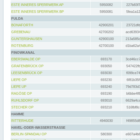
ESTE INNERES SPERRWERK AP
5950082
227b83f7
ESTE INNERES SPERRWERK BP
5950081
5fea1a12
FULDA
BONAFORTH
42900201
23721dfd
GREBENAU
42700202
acd63934
GUNTERSHAUSEN
42900100
213a585d
ROTENBURG
42700100
d1ba62a4
FINOWKANAL
EBERSWALDE OP
693170
3cd46cc7
GRAFENBRÜCK OP
693050
547422fb
LEESENBRÜCK OP
693030
f099ce74
LIEPE OP
693230
6f81b35f
LIEPE UP
693240
79d783d3
RAGÖSE OP
693190
b6bbe4f8
RUHLSDORF OP
693010
6629a4ca
STECHER OP
693210
516fbf8c
HAMME
RITTERHUDE
4940030
f49855d8
HAVEL-ODER-WASSERSTRASSE
BERLIN-SPANDAU OP
580300
e607a4b6