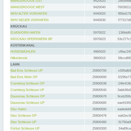
WANGEROOGE OST
9420020
26656fda
WANGEROOGE WEST
9420040
70039212
WHV ALTER VORHAFEN
9440020
f85bd17b
WHV NEUER VORHAFEN
9440030
f77317d9
KRÜCKAU
ELMSHORN HAFEN
5970022
136febf6
KRÜCKAU-SPERRWERK BP
5970023
53c277c3
KÜSTENKANAL
HUNDSMÜHLEN
4960020
cf6ac249
Hilkenbrook
3800010
58ccd6f0
LAHN
Bad Ems Schleuse UP
25800700
c005afb9
Bad Ems Wehr OP
25800690
f2295e77
Cramberg Schleuse OP
25800538
24fe419b
Cramberg Schleuse UP
25800540
3abb36d1
Dausenau Schleuse OP
25800678
9ceb358c
Dausenau Schleuse UP
25800680
eae91991
Diez Hafen
25800500
eadedeb6
Diez Schleuse OP
25800478
ea62ec5f
Diez Schleuse UP
25800480
31750a0f
Fürfurt Schleuse UP
25800300
34af0fca