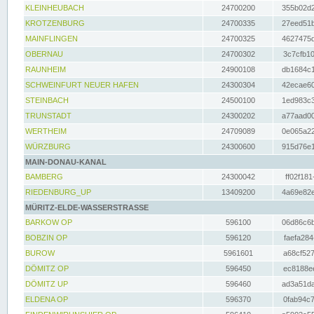
KLEINHEUBACH
24700200
355b02d2
KROTZENBURG
24700335
27eed51b
MAINFLINGEN
24700325
4627475d
OBERNAU
24700302
3c7cfb10
RAUNHEIM
24900108
db1684c1
SCHWEINFURT NEUER HAFEN
24300304
42ecae60
STEINBACH
24500100
1ed983c3
TRUNSTADT
24300202
a77aad00
WERTHEIM
24709089
0e065a22
WÜRZBURG
24300600
915d76e1
MAIN-DONAU-KANAL
BAMBERG
24300042
ff02f181
RIEDENBURG_UP
13409200
4a69e82e
MÜRITZ-ELDE-WASSERSTRASSE
BARKOW OP
596100
06d86c6b
BOBZIN OP
596120
faefa284
BUROW
5961601
a68cf527
DÖMITZ OP
596450
ec8188ee
DÖMITZ UP
596460
ad3a51da
ELDENA OP
596370
0fab94c7