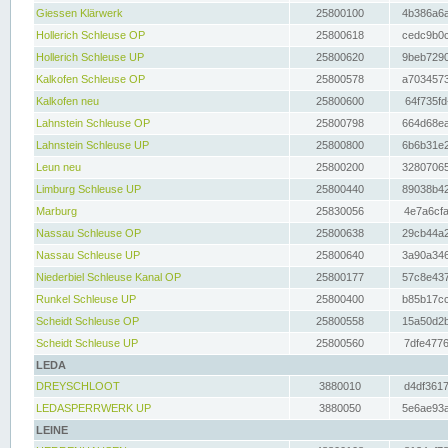
Giessen Klärwerk
25800100
4b386a6a
Hollerich Schleuse OP
25800618
cedc9b0c
Hollerich Schleuse UP
25800620
9beb7290
Kalkofen Schleuse OP
25800578
a7034573
Kalkofen neu
25800600
64f735fd
Lahnstein Schleuse OP
25800798
664d68ea
Lahnstein Schleuse UP
25800800
6b6b31e2
Leun neu
25800200
32807065
Limburg Schleuse UP
25800440
89038b42
Marburg
25830056
4e7a6cfa
Nassau Schleuse OP
25800638
29cb44a2
Nassau Schleuse UP
25800640
3a90a346
Niederbiel Schleuse Kanal OP
25800177
57c8e437
Runkel Schleuse UP
25800400
b85b17cc
Scheidt Schleuse OP
25800558
15a50d2b
Scheidt Schleuse UP
25800560
7dfe4776
LEDA
DREYSCHLOOT
3880010
d4df3617
LEDASPERRWERK UP
3880050
5e6ae93a
LEINE