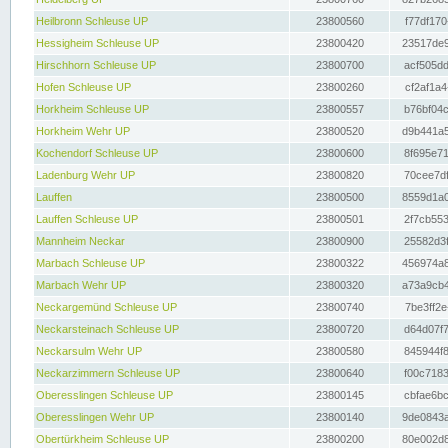
Heilbronn Schleuse UP
23800560
f77df170
Hessigheim Schleuse UP
23800420
23517de9
Hirschhorn Schleuse UP
23800700
acf505dd
Hofen Schleuse UP
23800260
cf2af1a4
Horkheim Schleuse UP
23800557
b76bf04c
Horkheim Wehr UP
23800520
d9b441a5
Kochendorf Schleuse UP
23800600
8f695e71
Ladenburg Wehr UP
23800820
70cee7df
Lauffen
23800500
8559d1a0
Lauffen Schleuse UP
23800501
2f7cb553
Mannheim Neckar
23800900
25582d3f
Marbach Schleuse UP
23800322
456974a8
Marbach Wehr UP
23800320
a73a9cb4
Neckargemünd Schleuse UP
23800740
7be3ff2e
Neckarsteinach Schleuse UP
23800720
d64d07f7
Neckarsulm Wehr UP
23800580
845944f8
Neckarzimmern Schleuse UP
23800640
f00c7183
Oberesslingen Schleuse UP
23800145
cbfae6bc
Oberesslingen Wehr UP
23800140
9de0843a
Obertürkheim Schleuse UP
23800200
80e002d8