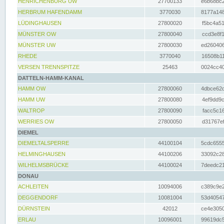
HENRICHENBURG UW
27700133
e6b68bc2
HERBRUM HAFENDAMM
3770030
8177a148
LÜDINGHAUSEN
27800020
f5bc4a51
MÜNSTER OW
27800040
ccd3e8f1
MÜNSTER UW
27800030
ed260406
RHEDE
3770040
16508b11
VERSEN TRENNSPITZE
25463
0024cc40
DATTELN-HAMM-KANAL
HAMM OW
27800060
4dbce62d
HAMM UW
27800080
4ef9dd9c
WALTROP
27800090
facc5c16
WERRIES OW
27800050
d31767ef
DIEMEL
DIEMELTALSPERRE
44100104
5cdc6555
HELMINGHAUSEN
44100206
33092c28
WILHELMSBRÜCKE
44100024
7deedc21
DONAU
ACHLEITEN
10094006
c389c9e2
DEGGENDORF
10081004
53d40547
DÜRNSTEIN
42012
ce4e3050
ERLAU
10096001
99619dc5