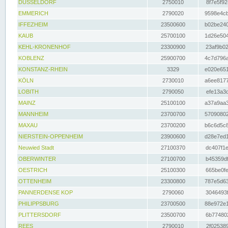
DÜSSELDORF
2750010
8f7e5f92
EMMERICH
2790020
9598e4cb
IFFEZHEIM
23500600
b02be240
KAUB
25700100
1d26e504
KEHL-KRONENHOF
23300900
23af9b02
KOBLENZ
25900700
4c7d796a
KONSTANZ-RHEIN
3329
e020e651
KÖLN
2730010
a6ee8177
LOBITH
2790050
efe13a3d
MAINZ
25100100
a37a9aa3
MANNHEIM
23700700
57090802
MAXAU
23700200
b6c6d5c8
NIERSTEIN-OPPENHEIM
23900600
d28e7ed1
Neuwied Stadt
27100370
dc407f1e
OBERWINTER
27100700
b45359df
OESTRICH
25100300
665be0fe
OTTENHEIM
23300800
787e5d63
PANNERDENSE KOP
2790060
3046493f
PHILIPPSBURG
23700500
88e972e1
PLITTERSDORF
23500700
6b774802
REES
2790010
2f025389