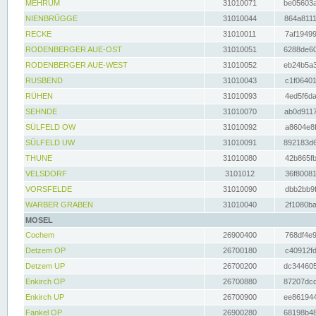
MEHRUM
31010071
be05603a
NIENBRÜGGE
31010044
864a8111
RECKE
31010011
7af19499
RODENBERGER AUE-OST
31010051
6288de60
RODENBERGER AUE-WEST
31010052
eb24b5a3
RUSBEND
31010043
c1f06401
RÜHEN
31010093
4ed5f6da
SEHNDE
31010070
ab0d9117
SÜLFELD OW
31010092
a8604e8f
SÜLFELD UW
31010091
892183d6
THUNE
31010080
42b865fb
VELSDORF
3101012
36f80081
VORSFELDE
31010090
dbb2bb9f
WARBER GRABEN
31010040
2f1080ba
MOSEL
Cochem
26900400
768df4e9
Detzem OP
26700180
c40912fd
Detzem UP
26700200
dc344605
Enkirch OP
26700880
87207dcd
Enkirch UP
26700900
ee861944
Fankel OP
26900280
68198b48