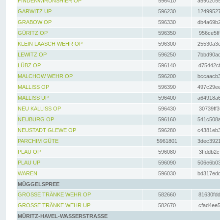
FINDENWIRUNSHIER OP
596410
a5902c55
GARWITZ UP
596230
12499527
GRABOW OP
596330
db4a69b2
GÜRITZ OP
596350
956ce5ff
KLEIN LAASCH WEHR OP
596300
25530a3e
LEWITZ OP
596250
7bbd90ad
LÜBZ OP
596140
d75442cf
MALCHOW WEHR OP
596200
bccaacb3
MALLISS OP
596390
497c29ee
MALLISS UP
596400
a64918a6
NEU KALLISS OP
596430
30739ff3
NEUBURG OP
596160
541c508a
NEUSTADT GLEWE OP
596280
c4381eb3
PARCHIM GÜTE
5961801
3dec3921
PLAU OP
596080
3ffddb2c
PLAU UP
596090
506e6b03
WAREN
596030
bd317edd
MÜGGELSPREE
GROSSE TRÄNKE WEHR OP
582660
81630fdd
GROSSE TRÄNKE WEHR UP
582670
cfad4ee5
MÜRITZ-HAVEL-WASSERSTRASSE