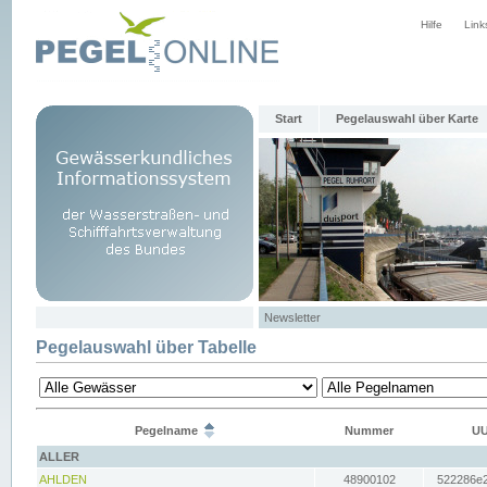
Hilfe
Link
Start
Pegelauswahl über Karte
Newsletter
Pegelauswahl über Tabelle
Pegelname
Nummer
UU
ALLER
AHLDEN
48900102
522286e2