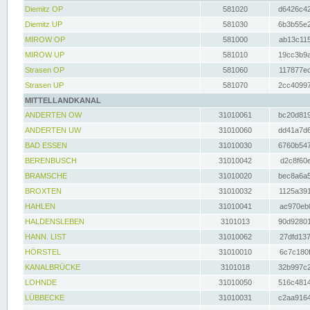
Diemitz OP
581020
d6426c42
Diemitz UP
581030
6b3b55e2
MIROW OP
581000
ab13c115
MIROW UP
581010
19cc3b9a
Strasen OP
581060
117877ec
Strasen UP
581070
2cc40997
MITTELLANDKANAL
ANDERTEN OW
31010061
bc20d819
ANDERTEN UW
31010060
dd41a7d6
BAD ESSEN
31010030
6760b547
BERENBUSCH
31010042
d2c8f60e
BRAMSCHE
31010020
bec8a6a5
BROXTEN
31010032
1125a391
HAHLEN
31010041
ac970eb0
HALDENSLEBEN
3101013
90d92801
HANN. LIST
31010062
27dfd137
HÖRSTEL
31010010
6c7c180f
KANALBRÜCKE
3101018
32b997c2
LOHNDE
31010050
516c4814
LÜBBECKE
31010031
c2aa9164