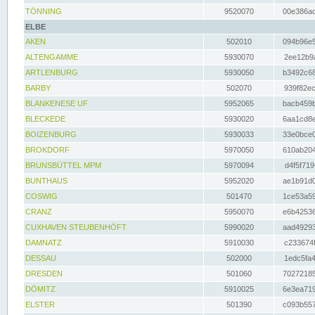
TÖNNING
9520070
00e386ac
ELBE
AKEN
502010
094b96e5
ALTENGAMME
5930070
2ee12b9a
ARTLENBURG
5930050
b3492c68
BARBY
502070
939f82ec
BLANKENESE UF
5952065
bacb459b
BLECKEDE
5930020
6aa1cd8e
BOIZENBURG
5930033
33e0bce0
BROKDORF
5970050
610ab204
BRUNSBÜTTEL MPM
5970094
d4f5f719
BUNTHAUS
5952020
ae1b91d0
COSWIG
501470
1ce53a59
CRANZ
5950070
e6b42536
CUXHAVEN STEUBENHÖFT
5990020
aad49293
DAMNATZ
5910030
c233674f
DESSAU
502000
1edc5fa4
DRESDEN
501060
70272185
DÖMITZ
5910025
6e3ea719
ELSTER
501390
c093b557