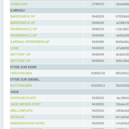
IJSSELKOP
2790070
bbaefa8e
ILMENAU
BARDOWICK OP
5940029
07830b68
BARDOWICK UP
5940030
a238b70f
FAHRENHOLZ OP
5940070
c33c3667
FAHRENHOLZ UP
5940060
bb62b28f
ILMENAU SPERRWERK AP
5940080
6b05e8dc
LÜNE
5940020
d7a8df36
WITTORF OP
5940049
eb3d4195
WITTORF UP
5940050
308c39b6
ITTER ZUR EDER
HERZHAUSEN
42800218
855205e7
ITTER ZUR DIEMEL
KOTTHAUSEN
44100013
36243256
JADE
HOOKSIELPLATE
9430020
fac30fe9
JADE-WESER-PORT
9430050
33bdec83
MELLUMPLATE
9420010
c8b9a2b6
SCHILLIG
9430030
b1cda5a0
WANGEROOGE NORD
9420030
c41d42b1