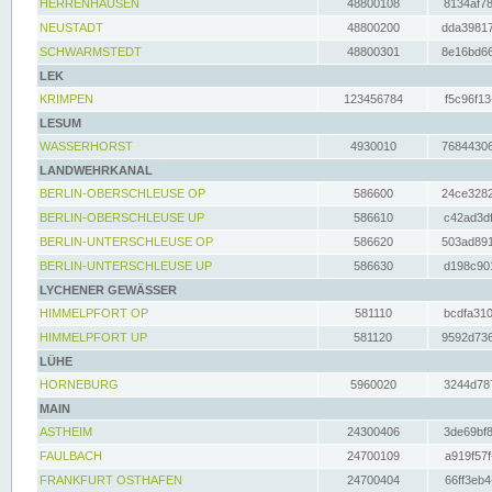
HERRENHAUSEN
48800108
8134af78
NEUSTADT
48800200
dda39817
SCHWARMSTEDT
48800301
8e16bd66
LEK
KRIMPEN
123456784
f5c96f13
LESUM
WASSERHORST
4930010
76844306
LANDWEHRKANAL
BERLIN-OBERSCHLEUSE OP
586600
24ce3282
BERLIN-OBERSCHLEUSE UP
586610
c42ad3df
BERLIN-UNTERSCHLEUSE OP
586620
503ad891
BERLIN-UNTERSCHLEUSE UP
586630
d198c901
LYCHENER GEWÄSSER
HIMMELPFORT OP
581110
bcdfa310
HIMMELPFORT UP
581120
9592d736
LÜHE
HORNEBURG
5960020
3244d787
MAIN
ASTHEIM
24300406
3de69bf8
FAULBACH
24700109
a919f57f
FRANKFURT OSTHAFEN
24700404
66ff3eb4