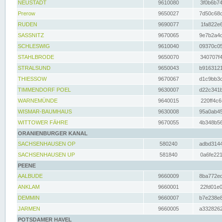
NEUSTADT
9610080
3f0b6b74
Prerow
9650027
7d50c68c
RUDEN
9690077
1fa822e6
SASSNITZ
9670065
9e7b2a4d
SCHLESWIG
9610040
09370c05
STAHLBRODE
9650070
340707f4
STRALSUND
9650043
b9163121
THIESSOW
9670067
d1c9bb3c
TIMMENDORF POEL
9630007
d22c341b
WARNEMÜNDE
9640015
220ff4c6
WISMAR-BAUMHAUS
9630008
95a0ab45
WITTOWER FÄHRE
9670055
4b348b56
ORANIENBURGER KANAL
SACHSENHAUSEN OP
580240
adbd3144
SACHSENHAUSEN UP
581840
0a6fe221
PEENE
AALBUDE
9660009
8ba772ed
ANKLAM
9660001
22fd01e0
DEMMIN
9660007
b7e238e8
JARMEN
9660005
a3328262
POTSDAMER HAVEL