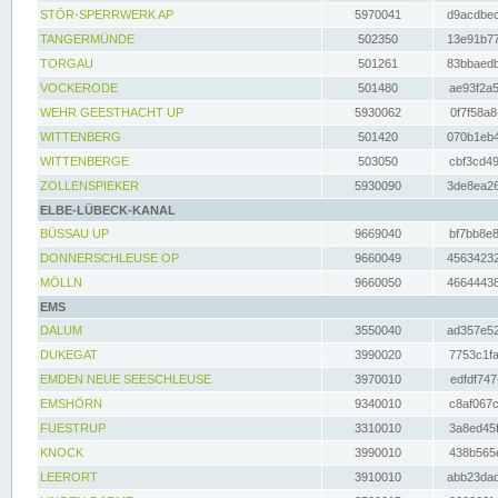
STÖR-SPERRWERK AP
5970041
d9acdbec
TANGERMÜNDE
502350
13e91b77
TORGAU
501261
83bbaedb
VOCKERODE
501480
ae93f2a5
WEHR GEESTHACHT UP
5930062
0f7f58a8
WITTENBERG
501420
070b1eb4
WITTENBERGE
503050
cbf3cd49
ZOLLENSPIEKER
5930090
3de8ea26
ELBE-LÜBECK-KANAL
BÜSSAU UP
9669040
bf7bb8e8
DONNERSCHLEUSE OP
9660049
45634232
MÖLLN
9660050
46644438
EMS
DALUM
3550040
ad357e52
DUKEGAT
3990020
7753c1fa
EMDEN NEUE SEESCHLEUSE
3970010
edfdf747
EMSHÖRN
9340010
c8af067c
FUESTRUP
3310010
3a8ed45f
KNOCK
3990010
438b565e
LEERORT
3910010
abb23dad