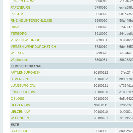
LINGEN-DARME
3500015
200363fc
PAPENBURG
3790010
ec4a598d
POGUM
3950020
5d1e4350
RHEINE UNTERSCHLEUSE
3390020
50a449ba
Rühle
3500070
15456f75
TERBORG
3910020
244cae8b
VERSEN WEHR OP
3730001
86f8dbab
VERSEN WEHRDURCHSTICH
3730010
6de43652
WEENER
3790020
aa6af4e6
Wachendorf
3500031
88698229
ELBESEITENKANAL
ARTLENBURG-ESK
90100122
7fec2f4f
BEVENSEN
90100112
b8997708
LÜNEBURG OW
90100121
c7364d1e
LÜNEBURG UW
90100120
d18033cd
OSLOSS
90100100
6c5b6422
UELZEN OW
90100111
728bd3e3
UELZEN UW
90100110
0d0082cf
WITTINGEN
90100101
9cf795ce
ESTE
BUXTEHUDE
5950080
8a08c920