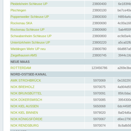
Pleidelsheim Schleuse UP
23800400
6e183f4b
Plochingen
23800100
be7ce40e
Poppenweiler Schleuse UP
23800300
f4854a4c
Rockenau SKA
23800690
4c00a166
Rockenau Schleuse UP
23800680
5ab4f00f
Schwabenheim Schleuse UP
23800800
ec9d3a4d
Untertürkheim Schleuse UP
23800220
a5ca02fb
Wieblingen Wehr UP neu
23800780
66d887a6
Ziegelhausen AMS
23800745
3944c1fd
NEUE MAAS
ROTTERDAM
123456786
a269e3be
NORD-OSTSEE-KANAL
AWK STROHBRÜCK
5970069
0e192297
NOK BREIHOLZ
5970075
4a904d59
NOK BRUNSBÜTTEL
5970091
85fc0dac
NOK DÜKERSWISCH
5970085
3954300d
NOK KIEL AUSSEN
5650068
6dc44585
NOK KIEL BINNEN
5979020
8af24d6a
NOK KÖNIGSFÖRDE
5970067
d0ec2790
NOK RENDSBURG
5970074
8c8afb56