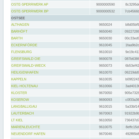
OSTE-SPERRWERK AP
9000000590
8c3295dc
OSTE-SPERRWERK BP
9000000532
7cb4566b
OSTSEE
ALTHAGEN
9650024
b8d05bf9
BARHÖFT
9650040
09227288
BARTH
9650030
00c33ed9
ECKERNFÖRDE
9610045
1faa9b2c
FLENSBURG
9610010
9e19c411
GREIFSWALD OIE
9690078
087b6386
GREIFSWALD-WIECK
9650073
6b53ef42
HEILIGENHAFEN
9610070
06219dd9
KAPPELN
9610035
b09f2243
KIEL-HOLTENAU
9610066
3ad4013f
KLOSTER
9670050
905e7328
KOSEROW
9690093
c0f33a36
LANGBALLIGAU
9610015
5a33bf14
LAUTERBACH
9670063
91922b9b
LT KIEL
9610050
736437d7
MARIENLEUCHTE
9610075
8effc15d
NEUENDORF HAFEN
9670046
492f85b8