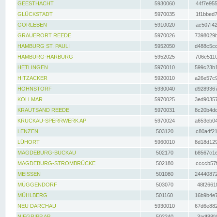
GEESTHACHT
5930060
44f7e955
GLÜCKSTADT
5970035
1f1bbed7
GORLEBEN
5910020
ac507f42
GRAUERORT REEDE
5970026
7398029b
HAMBURG ST. PAULI
5952050
d488c5cc
HAMBURG-HARBURG
5952025
706e5110
HETLINGEN
5970010
599c23b1
HITZACKER
5920010
a26e57c9
HOHNSTORF
5930040
d9289367
KOLLMAR
5970025
3ed90357
KRAUTSAND REEDE
5970031
8c20b4dc
KRÜCKAU-SPERRWERK AP
5970024
a653eb04
LENZEN
503120
c80a4f21
LÜHORT
5960010
8d18d129
MAGDEBURG-BUCKAU
502170
b8567c1e
MAGDEBURG-STROMBRÜCKE
502180
ccccb57f
MEISSEN
501080
24440872
MÜGGENDORF
503070
48f2661f
MÜHLBERG
501160
16b9b4e7
NEU DARCHAU
5930010
67d6e882
NIEGRIPP AP
502240
3adf88fd