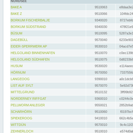
NORDSEE
BAKE A
9510063
e8daa3e2
BAKE Z
9510066
104fdc24
BORKUM FISCHERBALJE
9340020
8727ebfd
BORKUM SÜDSTRAND
9340030
478f21e9
BÜSUM
9510095
5287a3e1
DAGEBÜLL
9570040
6233e901
EIDER-SPERRWERK AP
9530010
04acd7e5
HELGOLAND BINNENHAFEN
9510070
c0ec139b
HELGOLAND SÜDHAFEN
9510075
0d8233b8
HUSUM
9530020
e114aeec
HÖRNUM
9570050
733755fd
LANGEOOG
9390010
a0c1dcb6
LIST AUF SYLT
9570070
5e92d73f
MITTELGRUND
9510132
3ff99b92
NORDERNEY RIFFGAT
9360010
c0244c0e
PELLWORM ANLEGER
9550021
2852b9ab
SCHARHÖRN
9510060
f0197bcf
SPIEKEROOG
9410010
662c4b5e
WITTDÜN
9570010
9c4c11f2
ZEHNERLOCH
9510010
e574d0af