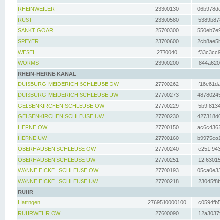
RHEINWEILER
23300130
06b978dd
RUST
23300580
5389b878
SANKT GOAR
25700300
550eb7e9
SPEYER
23700600
2cb8ae5b
WESEL
2770040
f33c3cc9
WORMS
23900200
844a620f
RHEIN-HERNE-KANAL
DUISBURG-MEIDERICH SCHLEUSE OW
27700262
f18e81da
DUISBURG-MEIDERICH SCHLEUSE UW
27700273
48780245
GELSENKIRCHEN SCHLEUSE OW
27700229
5b9f8134
GELSENKIRCHEN SCHLEUSE UW
27700230
427318d0
HERNE OW
27700150
ac6c4362
HERNE UW
27700160
b9975ea1
OBERHAUSEN SCHLEUSE OW
27700240
e251f943
OBERHAUSEN SCHLEUSE UW
27700251
12f63015
WANNE EICKEL SCHLEUSE OW
27700193
05ca0e33
WANNE EICKEL SCHLEUSE UW
27700218
23045f8b
RUHR
Hattingen
2769510000100
c0594fb5
RUHRWEHR OW
27600090
12a3037f