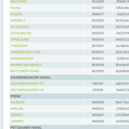
NEUSTADT
9610080
3f0b6b74
Prerow
9650027
7d50c68c
RUDEN
9690077
1fa822e6
SASSNITZ
9670065
9e7b2a4d
SCHLESWIG
9610040
09370c05
STAHLBRODE
9650070
340707f4
STRALSUND
9650043
b9163121
THIESSOW
9670067
d1c9bb3c
TIMMENDORF POEL
9630007
d22c341b
WARNEMÜNDE
9640015
220ff4c6
WISMAR-BAUMHAUS
9630008
95a0ab45
WITTOWER FÄHRE
9670055
4b348b56
ORANIENBURGER KANAL
SACHSENHAUSEN OP
580240
adbd3144
SACHSENHAUSEN UP
581840
0a6fe221
PEENE
AALBUDE
9660009
8ba772ed
ANKLAM
9660001
22fd01e0
DEMMIN
9660007
b7e238e8
JARMEN
9660005
a3328262
POTSDAMER HAVEL