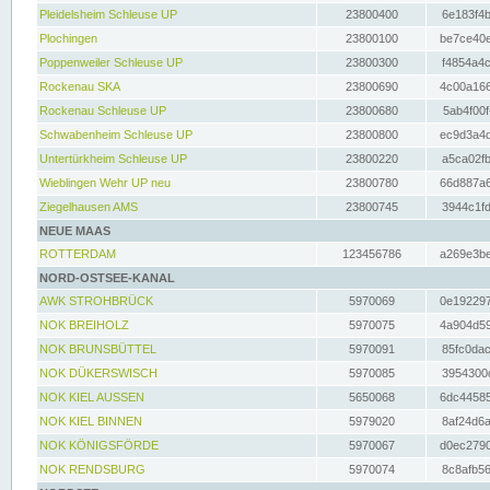
Pleidelsheim Schleuse UP
23800400
6e183f4b
Plochingen
23800100
be7ce40e
Poppenweiler Schleuse UP
23800300
f4854a4c
Rockenau SKA
23800690
4c00a166
Rockenau Schleuse UP
23800680
5ab4f00f
Schwabenheim Schleuse UP
23800800
ec9d3a4d
Untertürkheim Schleuse UP
23800220
a5ca02fb
Wieblingen Wehr UP neu
23800780
66d887a6
Ziegelhausen AMS
23800745
3944c1fd
NEUE MAAS
ROTTERDAM
123456786
a269e3be
NORD-OSTSEE-KANAL
AWK STROHBRÜCK
5970069
0e192297
NOK BREIHOLZ
5970075
4a904d59
NOK BRUNSBÜTTEL
5970091
85fc0dac
NOK DÜKERSWISCH
5970085
3954300d
NOK KIEL AUSSEN
5650068
6dc44585
NOK KIEL BINNEN
5979020
8af24d6a
NOK KÖNIGSFÖRDE
5970067
d0ec2790
NOK RENDSBURG
5970074
8c8afb56