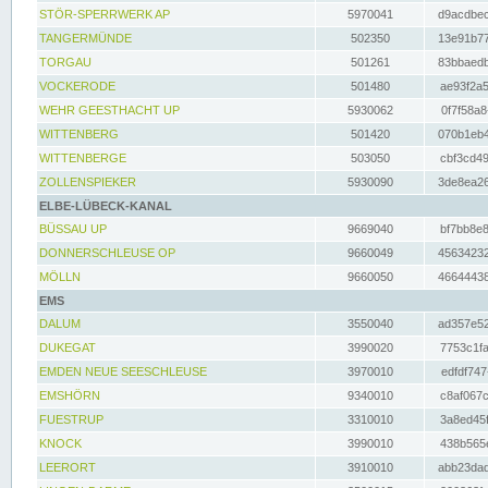
STÖR-SPERRWERK AP
5970041
d9acdbec
TANGERMÜNDE
502350
13e91b77
TORGAU
501261
83bbaedb
VOCKERODE
501480
ae93f2a5
WEHR GEESTHACHT UP
5930062
0f7f58a8
WITTENBERG
501420
070b1eb4
WITTENBERGE
503050
cbf3cd49
ZOLLENSPIEKER
5930090
3de8ea26
ELBE-LÜBECK-KANAL
BÜSSAU UP
9669040
bf7bb8e8
DONNERSCHLEUSE OP
9660049
45634232
MÖLLN
9660050
46644438
EMS
DALUM
3550040
ad357e52
DUKEGAT
3990020
7753c1fa
EMDEN NEUE SEESCHLEUSE
3970010
edfdf747
EMSHÖRN
9340010
c8af067c
FUESTRUP
3310010
3a8ed45f
KNOCK
3990010
438b565e
LEERORT
3910010
abb23dad