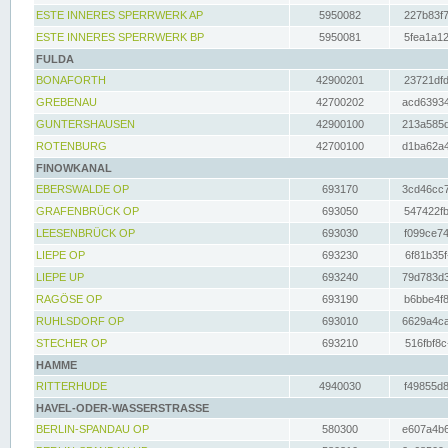
ESTE INNERES SPERRWERK AP
5950082
227b83f7
ESTE INNERES SPERRWERK BP
5950081
5fea1a12
FULDA
BONAFORTH
42900201
23721dfd
GREBENAU
42700202
acd63934
GUNTERSHAUSEN
42900100
213a585d
ROTENBURG
42700100
d1ba62a4
FINOWKANAL
EBERSWALDE OP
693170
3cd46cc7
GRAFENBRÜCK OP
693050
547422fb
LEESENBRÜCK OP
693030
f099ce74
LIEPE OP
693230
6f81b35f
LIEPE UP
693240
79d783d3
RAGÖSE OP
693190
b6bbe4f8
RUHLSDORF OP
693010
6629a4ca
STECHER OP
693210
516fbf8c
HAMME
RITTERHUDE
4940030
f49855d8
HAVEL-ODER-WASSERSTRASSE
BERLIN-SPANDAU OP
580300
e607a4b6