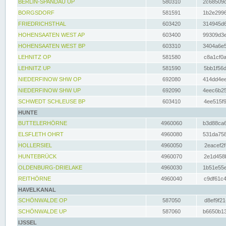
BERLIN-SPANDAU UP
580310
2c68509c
BORGSDORF
581591
1b2e2996
FRIEDRICHSTHAL
603420
314945d6
HOHENSAATEN WEST AP
603400
99309d3e
HOHENSAATEN WEST BP
603310
3404a6e5
LEHNITZ OP
581580
c8a1cf0a
LEHNITZ UP
581590
5bb1f56d
NIEDERFINOW SHW OP
692080
414dd4ee
NIEDERFINOW SHW UP
692090
4eec6b25
SCHWEDT SCHLEUSE BP
603410
4ee515f9
HUNTE
BUTTELERHÖRNE
4960060
b3d88ca6
ELSFLETH OHRT
4960080
531da758
HOLLERSIEL
4960050
2eacef2f
HUNTEBRÜCK
4960070
2e1d458b
OLDENBURG-DRIELAKE
4960030
1b51e55e
REITHÖRNE
4960040
c9df61c4
HAVELKANAL
SCHÖNWALDE OP
587050
d8ef9f21
SCHÖNWALDE UP
587060
b6650b13
IJSSEL