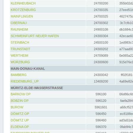
KLEINHEUBACH
24700200
355b02d2
KROTZENBURG
24700335
27eed51b
MAINFLINGEN
24700325
4627475d
OBERNAU
24700302
3c7cfb10
RAUNHEIM
24900108
db1684c1
SCHWEINFURT NEUER HAFEN
24300304
42ecae60
STEINBACH
24500100
1ed983c3
TRUNSTADT
24300202
a77aad00
WERTHEIM
24709089
0e065a22
WÜRZBURG
24300600
915d76e1
MAIN-DONAU-KANAL
BAMBERG
24300042
ff02f181
RIEDENBURG_UP
13409200
4a69e82e
MÜRITZ-ELDE-WASSERSTRASSE
BARKOW OP
596100
06d86c6b
BOBZIN OP
596120
faefa284
BUROW
5961601
a68cf527
DÖMITZ OP
596450
ec8188ee
DÖMITZ UP
596460
ad3a51da
ELDENA OP
596370
0fab94c7