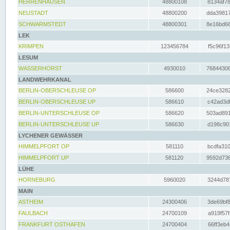
HERRENHAUSEN
48800108
8134af78
NEUSTADT
48800200
dda39817
SCHWARMSTEDT
48800301
8e16bd66
LEK
KRIMPEN
123456784
f5c96f13
LESUM
WASSERHORST
4930010
76844306
LANDWEHRKANAL
BERLIN-OBERSCHLEUSE OP
586600
24ce3282
BERLIN-OBERSCHLEUSE UP
586610
c42ad3df
BERLIN-UNTERSCHLEUSE OP
586620
503ad891
BERLIN-UNTERSCHLEUSE UP
586630
d198c901
LYCHENER GEWÄSSER
HIMMELPFORT OP
581110
bcdfa310
HIMMELPFORT UP
581120
9592d736
LÜHE
HORNEBURG
5960020
3244d787
MAIN
ASTHEIM
24300406
3de69bf8
FAULBACH
24700109
a919f57f
FRANKFURT OSTHAFEN
24700404
66ff3eb4