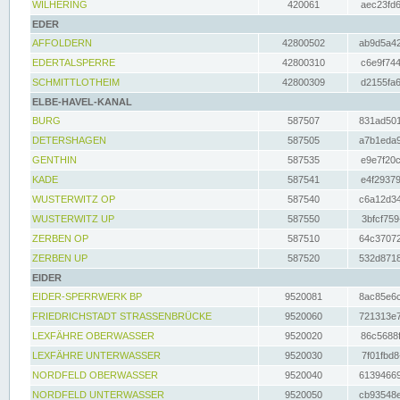
WILHERING
420061
aec23fd6
EDER
AFFOLDERN
42800502
ab9d5a42
EDERTALSPERRE
42800310
c6e9f744
SCHMITTLOTHEIM
42800309
d2155fa6
ELBE-HAVEL-KANAL
BURG
587507
831ad501
DETERSHAGEN
587505
a7b1eda9
GENTHIN
587535
e9e7f20c
KADE
587541
e4f29379
WUSTERWITZ OP
587540
c6a12d34
WUSTERWITZ UP
587550
3bfcf759
ZERBEN OP
587510
64c37072
ZERBEN UP
587520
532d8718
EIDER
EIDER-SPERRWERK BP
9520081
8ac85e6c
FRIEDRICHSTADT STRASSENBRÜCKE
9520060
721313e7
LEXFÄHRE OBERWASSER
9520020
86c5688f
LEXFÄHRE UNTERWASSER
9520030
7f01fbd8
NORDFELD OBERWASSER
9520040
61394669
NORDFELD UNTERWASSER
9520050
cb93548e