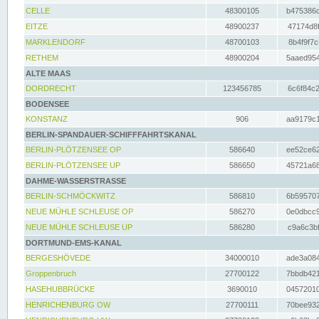
CELLE
48300105
b475386c
EITZE
48900237
47174d8f
MARKLENDORF
48700103
8b4f9f7c
RETHEM
48900204
5aaed954
ALTE MAAS
DORDRECHT
123456785
6c6f84c2
BODENSEE
KONSTANZ
906
aa9179c1
BERLIN-SPANDAUER-SCHIFFFAHRTSKANAL
BERLIN-PLÖTZENSEE OP
586640
ee52ce62
BERLIN-PLÖTZENSEE UP
586650
45721a68
DAHME-WASSERSTRASSE
BERLIN-SCHMÖCKWITZ
586810
6b595707
NEUE MÜHLE SCHLEUSE OP
586270
0e0dbcc9
NEUE MÜHLE SCHLEUSE UP
586280
c9a6c3bf
DORTMUND-EMS-KANAL
BERGESHÖVEDE
34000010
ade3a084
Groppenbruch
27700122
7bbdb421
HASEHUBBRÜCKE
3690010
04572010
HENRICHENBURG OW
27700111
70bee932