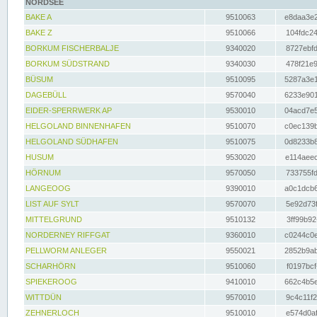
NORDSEE
BAKE A
9510063
e8daa3e2
BAKE Z
9510066
104fdc24
BORKUM FISCHERBALJE
9340020
8727ebfd
BORKUM SÜDSTRAND
9340030
478f21e9
BÜSUM
9510095
5287a3e1
DAGEBÜLL
9570040
6233e901
EIDER-SPERRWERK AP
9530010
04acd7e5
HELGOLAND BINNENHAFEN
9510070
c0ec139b
HELGOLAND SÜDHAFEN
9510075
0d8233b8
HUSUM
9530020
e114aeec
HÖRNUM
9570050
733755fd
LANGEOOG
9390010
a0c1dcb6
LIST AUF SYLT
9570070
5e92d73f
MITTELGRUND
9510132
3ff99b92
NORDERNEY RIFFGAT
9360010
c0244c0e
PELLWORM ANLEGER
9550021
2852b9ab
SCHARHÖRN
9510060
f0197bcf
SPIEKEROOG
9410010
662c4b5e
WITTDÜN
9570010
9c4c11f2
ZEHNERLOCH
9510010
e574d0af