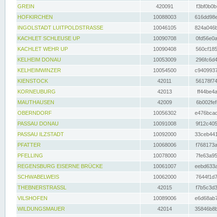
GREIN
420091
f3bf0b0b
HOFKIRCHEN
10088003
616dd98e
INGOLSTADT LUITPOLDSTRASSE
10046105
824a046b
KACHLET SCHLEUSE UP
10090708
0fd56e0a
KACHLET WEHR UP
10090408
560cf185
KELHEIM DONAU
10053009
296fc6d4
KELHEIMWINZER
10054500
c9409937
KIENSTOCK
42011
56178f74
KORNEUBURG
42013
ff44be4a
MAUTHAUSEN
42009
6b002fef
OBERNDORF
10056302
e476bcad
PASSAU DONAU
10091008
9f12c405
PASSAU ILZSTADT
10092000
33ceb441
PFATTER
10068006
f768173a
PFELLING
10078000
7fe63a95
REGENSBURG EISERNE BRÜCKE
10061007
eebd633a
SCHWABELWEIS
10062000
7644f1d7
THEBNERSTRASSL
42015
f7b5c3d3
VILSHOFEN
10089006
e6d68ab7
WILDUNGSMAUER
42014
35846b8b