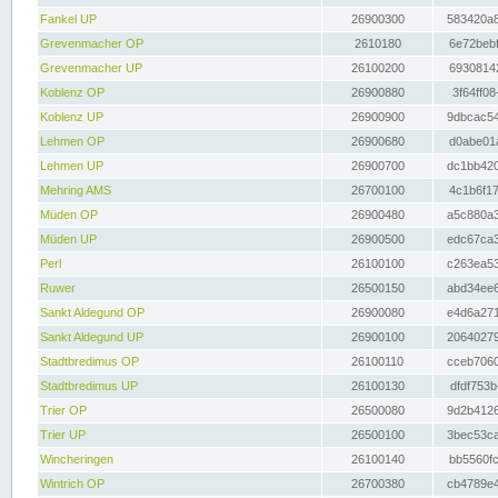
Fankel UP
26900300
583420a8
Grevenmacher OP
2610180
6e72bebf
Grevenmacher UP
26100200
69308142
Koblenz OP
26900880
3f64ff08
Koblenz UP
26900900
9dbcac54
Lehmen OP
26900680
d0abe01a
Lehmen UP
26900700
dc1bb420
Mehring AMS
26700100
4c1b6f17
Müden OP
26900480
a5c880a3
Müden UP
26900500
edc67ca3
Perl
26100100
c263ea53
Ruwer
26500150
abd34ee6
Sankt Aldegund OP
26900080
e4d6a271
Sankt Aldegund UP
26900100
20640279
Stadtbredimus OP
26100110
cceb7060
Stadtbredimus UP
26100130
dfdf753b
Trier OP
26500080
9d2b4126
Trier UP
26500100
3bec53ca
Wincheringen
26100140
bb5560fc
Wintrich OP
26700380
cb4789e4