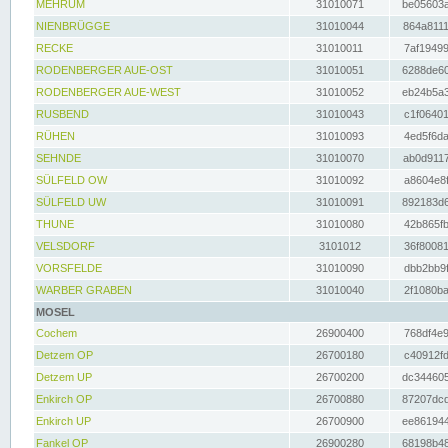
MEHRUM
31010071
be05603a
NIENBRÜGGE
31010044
864a8111
RECKE
31010011
7af19499
RODENBERGER AUE-OST
31010051
6288de60
RODENBERGER AUE-WEST
31010052
eb24b5a3
RUSBEND
31010043
c1f06401
RÜHEN
31010093
4ed5f6da
SEHNDE
31010070
ab0d9117
SÜLFELD OW
31010092
a8604e8f
SÜLFELD UW
31010091
892183d6
THUNE
31010080
42b865fb
VELSDORF
3101012
36f80081
VORSFELDE
31010090
dbb2bb9f
WARBER GRABEN
31010040
2f1080ba
MOSEL
Cochem
26900400
768df4e9
Detzem OP
26700180
c40912fd
Detzem UP
26700200
dc344605
Enkirch OP
26700880
87207dcd
Enkirch UP
26700900
ee861944
Fankel OP
26900280
68198b48