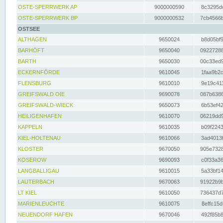
OSTE-SPERRWERK AP
9000000590
8c3295dc
OSTE-SPERRWERK BP
9000000532
7cb4566b
OSTSEE
ALTHAGEN
9650024
b8d05bf9
BARHÖFT
9650040
09227288
BARTH
9650030
00c33ed9
ECKERNFÖRDE
9610045
1faa9b2c
FLENSBURG
9610010
9e19c411
GREIFSWALD OIE
9690078
087b6386
GREIFSWALD-WIECK
9650073
6b53ef42
HEILIGENHAFEN
9610070
06219dd9
KAPPELN
9610035
b09f2243
KIEL-HOLTENAU
9610066
3ad4013f
KLOSTER
9670050
905e7328
KOSEROW
9690093
c0f33a36
LANGBALLIGAU
9610015
5a33bf14
LAUTERBACH
9670063
91922b9b
LT KIEL
9610050
736437d7
MARIENLEUCHTE
9610075
8effc15d
NEUENDORF HAFEN
9670046
492f85b8