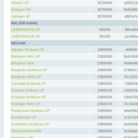
Wintrich UP
26700400
a392113c
Zeltingen OP
26700580
8b802863
Zeltingen UP
26700600
d867e7e9
MALZER KANAL
LIEBENWALDE OP
581540
3f8ceb6d
LIEBENWALDE UP
581550
a1cf60be
NECKAR
Aldingen Schleuse UP
23800280
dfdfb4ff
Beihingen Wehr UP
23800360
8a2e3048
Besigheim SKA
23800460
46d8ed02
Besigheim Schleuse UP
23800480
57db82c7
Besigheim Wehr UP
23800440
42c11b7a
Cannstatt Schleuse UP
23800240
7068d262
Deizisau Schleuse UP
23800120
c5b6243d
Esslingen Schleuse UP
23800180
130a3761
Esslingen Wehr OP
23800176
31c32a38
Feudenheim Schleuse UP
23800840
48a939b9
Gundelsheim UP
23800620
fc1072e4
Guttenbach Schleuse UP
23800660
bd36404b
Hassmersheim AMS
23800630
0e1b8ae0
Heidelberg UP
23800760
827b2685