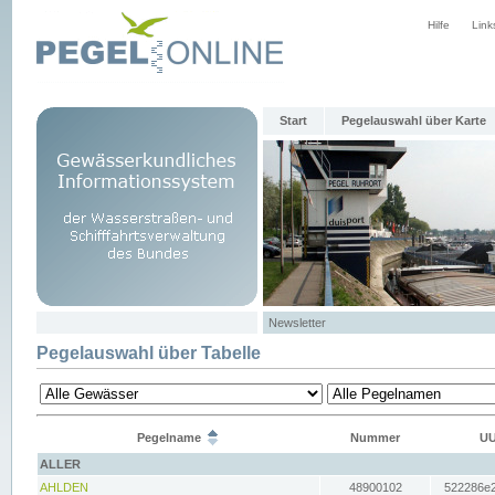
Hilfe
Link
Start
Pegelauswahl über Karte
Newsletter
Pegelauswahl über Tabelle
Pegelname
Nummer
UU
ALLER
AHLDEN
48900102
522286e2