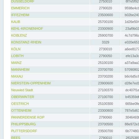
DÜSSELDORF
2750010
8f7e5f92
EMMERICH
2790020
9598e4cb
IFFEZHEIM
23500600
b02be240
KAUB
25700100
1d26e504
KEHL-KRONENHOF
23300900
23af9b02
KOBLENZ
25900700
4c7d796a
KONSTANZ-RHEIN
3329
e020e651
KÖLN
2730010
a6ee8177
LOBITH
2790050
efe13a3d
MAINZ
25100100
a37a9aa3
MANNHEIM
23700700
57090802
MAXAU
23700200
b6c6d5c8
NIERSTEIN-OPPENHEIM
23900600
d28e7ed1
Neuwied Stadt
27100370
dc407f1e
OBERWINTER
27100700
b45359df
OESTRICH
25100300
665be0fe
OTTENHEIM
23300800
787e5d63
PANNERDENSE KOP
2790060
3046493f
PHILIPPSBURG
23700500
88e972e1
PLITTERSDORF
23500700
6b774802
REES
2790010
2f025389