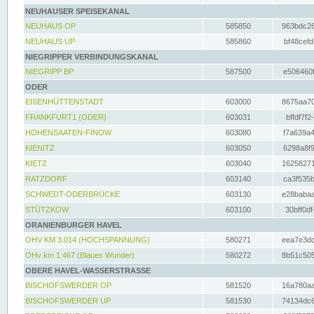
NEUHAUSER SPEISEKANAL
NEUHAUS OP
585850
963bdc26
NEUHAUS UP
585860
bf48cefd
NIEGRIPPER VERBINDUNGSKANAL
NIEGRIPP BP
587500
e506460f
ODER
EISENHÜTTENSTADT
603000
8675aa70
FRANKFURT1 (ODER)
603031
bffdf7f2
HOHENSAATEN-FINOW
603080
f7a639a4
KIENITZ
603050
6298a8f9
KIETZ
603040
16258271
RATZDORF
603140
ca3f535b
SCHWEDT-ODERBRÜCKE
603130
e28babaa
STÜTZKOW
603100
30bff0df
ORANIENBURGER HAVEL
OHV KM 3.014 (HOCHSPANNUNG)
580271
eea7e3dc
OHv km 1.467 (Blaues Wunder)
580272
8b51c505
OBERE HAVEL-WASSERSTRASSE
BISCHOFSWERDER OP
581520
16a780aa
BISCHOFSWERDER UP
581530
74134dc6