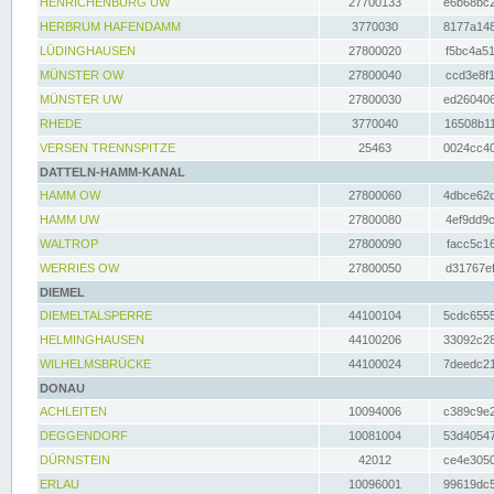
HENRICHENBURG UW
27700133
e6b68bc2
HERBRUM HAFENDAMM
3770030
8177a148
LÜDINGHAUSEN
27800020
f5bc4a51
MÜNSTER OW
27800040
ccd3e8f1
MÜNSTER UW
27800030
ed260406
RHEDE
3770040
16508b11
VERSEN TRENNSPITZE
25463
0024cc40
DATTELN-HAMM-KANAL
HAMM OW
27800060
4dbce62d
HAMM UW
27800080
4ef9dd9c
WALTROP
27800090
facc5c16
WERRIES OW
27800050
d31767ef
DIEMEL
DIEMELTALSPERRE
44100104
5cdc6555
HELMINGHAUSEN
44100206
33092c28
WILHELMSBRÜCKE
44100024
7deedc21
DONAU
ACHLEITEN
10094006
c389c9e2
DEGGENDORF
10081004
53d40547
DÜRNSTEIN
42012
ce4e3050
ERLAU
10096001
99619dc5