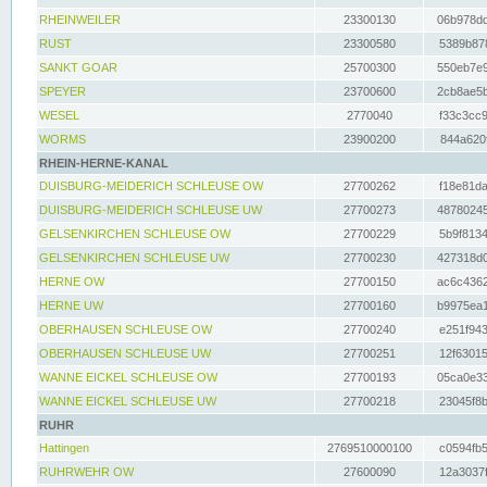
RHEINWEILER
23300130
06b978dd
RUST
23300580
5389b878
SANKT GOAR
25700300
550eb7e9
SPEYER
23700600
2cb8ae5b
WESEL
2770040
f33c3cc9
WORMS
23900200
844a620f
RHEIN-HERNE-KANAL
DUISBURG-MEIDERICH SCHLEUSE OW
27700262
f18e81da
DUISBURG-MEIDERICH SCHLEUSE UW
27700273
48780245
GELSENKIRCHEN SCHLEUSE OW
27700229
5b9f8134
GELSENKIRCHEN SCHLEUSE UW
27700230
427318d0
HERNE OW
27700150
ac6c4362
HERNE UW
27700160
b9975ea1
OBERHAUSEN SCHLEUSE OW
27700240
e251f943
OBERHAUSEN SCHLEUSE UW
27700251
12f63015
WANNE EICKEL SCHLEUSE OW
27700193
05ca0e33
WANNE EICKEL SCHLEUSE UW
27700218
23045f8b
RUHR
Hattingen
2769510000100
c0594fb5
RUHRWEHR OW
27600090
12a3037f