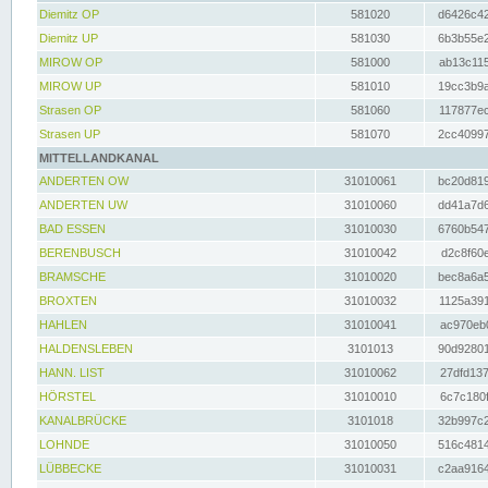
Diemitz OP
581020
d6426c42
Diemitz UP
581030
6b3b55e2
MIROW OP
581000
ab13c115
MIROW UP
581010
19cc3b9a
Strasen OP
581060
117877ec
Strasen UP
581070
2cc40997
MITTELLANDKANAL
ANDERTEN OW
31010061
bc20d819
ANDERTEN UW
31010060
dd41a7d6
BAD ESSEN
31010030
6760b547
BERENBUSCH
31010042
d2c8f60e
BRAMSCHE
31010020
bec8a6a5
BROXTEN
31010032
1125a391
HAHLEN
31010041
ac970eb0
HALDENSLEBEN
3101013
90d92801
HANN. LIST
31010062
27dfd137
HÖRSTEL
31010010
6c7c180f
KANALBRÜCKE
3101018
32b997c2
LOHNDE
31010050
516c4814
LÜBBECKE
31010031
c2aa9164