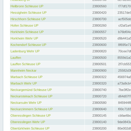
Heilbronn Schleuse UP
23800560
f77df170
Hessigheim Schleuse UP
23800420
23517de9
Hirschhorn Schleuse UP
23800700
acf505dd
Hofen Schleuse UP
23800260
cf2af1a4
Horkheim Schleuse UP
23800557
b76bf04c
Horkheim Wehr UP
23800520
d9b441a5
Kochendorf Schleuse UP
23800600
8f695e71
Ladenburg Wehr UP
23800820
70cee7df
Lauffen
23800500
8559d1a0
Lauffen Schleuse UP
23800501
2f7cb553
Mannheim Neckar
23800900
25582d3f
Marbach Schleuse UP
23800322
456974a8
Marbach Wehr UP
23800320
a73a9cb4
Neckargemünd Schleuse UP
23800740
7be3ff2e
Neckarsteinach Schleuse UP
23800720
d64d07f7
Neckarsulm Wehr UP
23800580
845944f8
Neckarzimmern Schleuse UP
23800640
f00c7183
Oberesslingen Schleuse UP
23800145
cbfae6bc
Oberesslingen Wehr UP
23800140
9de0843a
Obertürkheim Schleuse UP
23800200
80e002d8