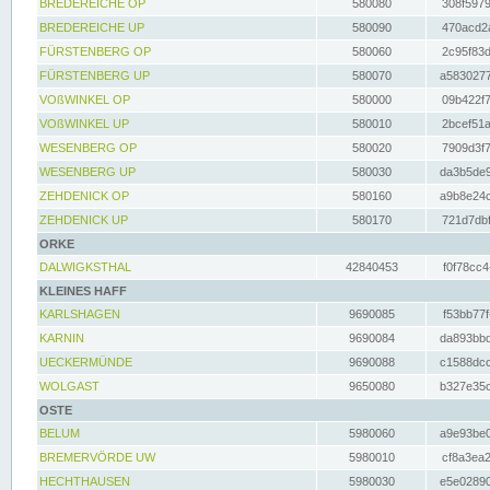
BREDEREICHE OP
580080
308f5979
BREDEREICHE UP
580090
470acd2a
FÜRSTENBERG OP
580060
2c95f83d
FÜRSTENBERG UP
580070
a5830277
VOßWINKEL OP
580000
09b422f7
VOßWINKEL UP
580010
2bcef51a
WESENBERG OP
580020
7909d3f7
WESENBERG UP
580030
da3b5de9
ZEHDENICK OP
580160
a9b8e24c
ZEHDENICK UP
580170
721d7dbf
ORKE
DALWIGKSTHAL
42840453
f0f78cc4
KLEINES HAFF
KARLSHAGEN
9690085
f53bb77f
KARNIN
9690084
da893bbd
UECKERMÜNDE
9690088
c1588dcc
WOLGAST
9650080
b327e35c
OSTE
BELUM
5980060
a9e93be0
BREMERVÖRDE UW
5980010
cf8a3ea2
HECHTHAUSEN
5980030
e5e02890