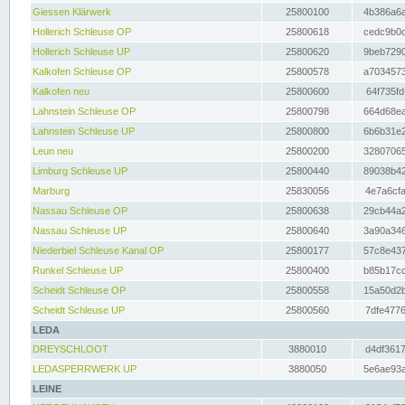
Giessen Klärwerk
25800100
4b386a6a
Hollerich Schleuse OP
25800618
cedc9b0c
Hollerich Schleuse UP
25800620
9beb7290
Kalkofen Schleuse OP
25800578
a7034573
Kalkofen neu
25800600
64f735fd
Lahnstein Schleuse OP
25800798
664d68ea
Lahnstein Schleuse UP
25800800
6b6b31e2
Leun neu
25800200
32807065
Limburg Schleuse UP
25800440
89038b42
Marburg
25830056
4e7a6cfa
Nassau Schleuse OP
25800638
29cb44a2
Nassau Schleuse UP
25800640
3a90a346
Niederbiel Schleuse Kanal OP
25800177
57c8e437
Runkel Schleuse UP
25800400
b85b17cc
Scheidt Schleuse OP
25800558
15a50d2b
Scheidt Schleuse UP
25800560
7dfe4776
LEDA
DREYSCHLOOT
3880010
d4df3617
LEDASPERRWERK UP
3880050
5e6ae93a
LEINE