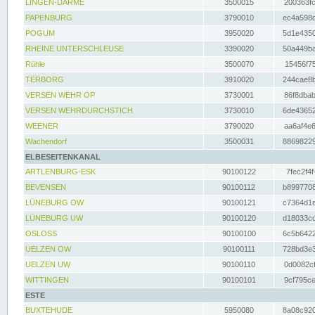
LINGEN-DARME
3500015
200363fc
PAPENBURG
3790010
ec4a598d
POGUM
3950020
5d1e4350
RHEINE UNTERSCHLEUSE
3390020
50a449ba
Rühle
3500070
15456f75
TERBORG
3910020
244cae8b
VERSEN WEHR OP
3730001
86f8dbab
VERSEN WEHRDURCHSTICH
3730010
6de43652
WEENER
3790020
aa6af4e6
Wachendorf
3500031
88698229
ELBESEITENKANAL
ARTLENBURG-ESK
90100122
7fec2f4f
BEVENSEN
90100112
b8997708
LÜNEBURG OW
90100121
c7364d1e
LÜNEBURG UW
90100120
d18033cd
OSLOSS
90100100
6c5b6422
UELZEN OW
90100111
728bd3e3
UELZEN UW
90100110
0d0082cf
WITTINGEN
90100101
9cf795ce
ESTE
BUXTEHUDE
5950080
8a08c920