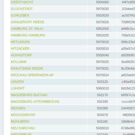
GEESTHACHT
5930060
44f7e955
GLÜCKSTADT
5970035
1f1bbed7
GORLEBEN
5910020
ac507f42
GRAUERORT REEDE
5970026
7398029b
HAMBURG ST. PAULI
5952050
d488c5cc
HAMBURG-HARBURG
5952025
706e5110
HETLINGEN
5970010
599c23b1
HITZACKER
5920010
a26e57c9
HOHNSTORF
5930040
d9289367
KOLLMAR
5970025
3ed90357
KRAUTSAND REEDE
5970031
8c20b4dc
KRÜCKAU-SPERRWERK AP
5970024
a653eb04
LENZEN
503120
c80a4f21
LÜHORT
5960010
8d18d129
MAGDEBURG-BUCKAU
502170
b8567c1e
MAGDEBURG-STROMBRÜCKE
502180
ccccb57f
MEISSEN
501080
24440872
MÜGGENDORF
503070
48f2661f
MÜHLBERG
501160
16b9b4e7
NEU DARCHAU
5930010
67d6e882
NIEGRIPP AP
502240
3adf88fd