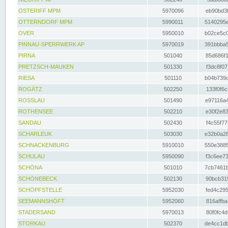
OSTERIFF MPM
5970096
eb90bd3f
OTTERNDORF MPM
5990011
5140295e
OVER
5950010
b02ce5c0
PINNAU-SPERRWERK AP
5970019
391bbba5
PIRNA
501040
85d686f1
PRETZSCH-MAUKEN
501330
f3dc8f07
RIESA
501110
b04b739d
ROGÄTZ
502250
133f0f6c
ROSSLAU
501490
e97116a4
ROTHENSEE
502210
e30f2e83
SANDAU
502430
f4c55f77
SCHARLEUK
503030
e32b0a28
SCHNACKENBURG
5910010
550e3885
SCHULAU
5950090
f3c6ee73
SCHÖNA
501010
7cb7461b
SCHÖNEBECK
502130
90bcb315
SCHÖPFSTELLE
5952030
fed4c295
SEEMANNSHÖFT
5952060
816affba
STADERSAND
5970013
80f0fc4d
STORKAU
502370
de4cc1db