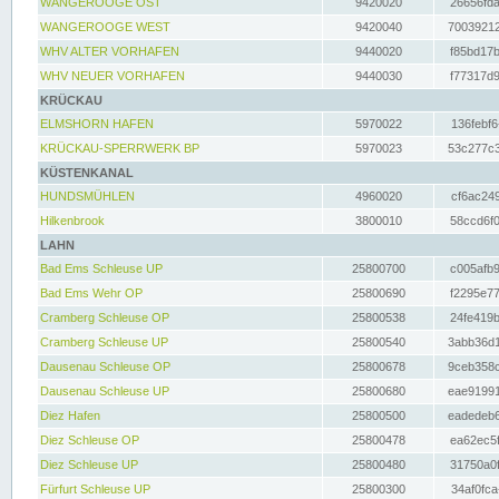
WANGEROOGE OST
9420020
26656fda
WANGEROOGE WEST
9420040
70039212
WHV ALTER VORHAFEN
9440020
f85bd17b
WHV NEUER VORHAFEN
9440030
f77317d9
KRÜCKAU
ELMSHORN HAFEN
5970022
136febf6
KRÜCKAU-SPERRWERK BP
5970023
53c277c3
KÜSTENKANAL
HUNDSMÜHLEN
4960020
cf6ac249
Hilkenbrook
3800010
58ccd6f0
LAHN
Bad Ems Schleuse UP
25800700
c005afb9
Bad Ems Wehr OP
25800690
f2295e77
Cramberg Schleuse OP
25800538
24fe419b
Cramberg Schleuse UP
25800540
3abb36d1
Dausenau Schleuse OP
25800678
9ceb358c
Dausenau Schleuse UP
25800680
eae91991
Diez Hafen
25800500
eadedeb6
Diez Schleuse OP
25800478
ea62ec5f
Diez Schleuse UP
25800480
31750a0f
Fürfurt Schleuse UP
25800300
34af0fca