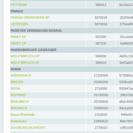
POTSDAM
580412
5e10e1e7
PINNAU
PINNAU-SPERRWERK BP
5970018
26259e8f
UETERSEN
5970016
575da86f
PAREYER VERBINDUNGSKANAL
PAREY EP
502300
25ca1bef
PAREY UP
587530
bafddcbf
RHEINSBERGER GEWÄSSER
WOLFSBRUCH OP
589000
4d00c13e
WOLFSBRUCH UP
589010
3d43a8d7
RHEIN
ANDERNACH
27100400
5735892a
BINGEN
25300200
0309cd61
BONN
2710080
593647aa
BOPPARD
25700500
2ff6379d
BRAUBACH
25700600
d6dc44d1
BREISACH
23300320
9da1ad2b
Basel-Rheinhalle
2310010
94f6eff1
Bodenheim
23900620
f6be7857
DUISBURG-RUHRORT
2770010
c0f51e35