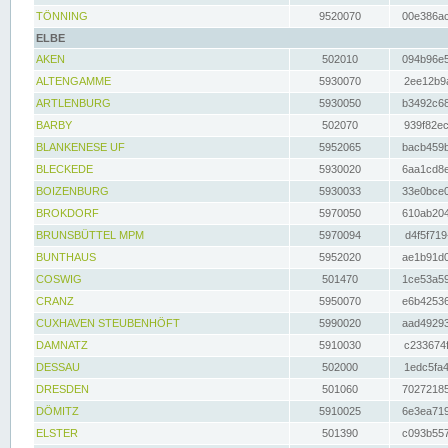
TÖNNING
9520070
00e386ac
ELBE
AKEN
502010
094b96e5
ALTENGAMME
5930070
2ee12b9a
ARTLENBURG
5930050
b3492c68
BARBY
502070
939f82ec
BLANKENESE UF
5952065
bacb459b
BLECKEDE
5930020
6aa1cd8e
BOIZENBURG
5930033
33e0bce0
BROKDORF
5970050
610ab204
BRUNSBÜTTEL MPM
5970094
d4f5f719
BUNTHAUS
5952020
ae1b91d0
COSWIG
501470
1ce53a59
CRANZ
5950070
e6b42536
CUXHAVEN STEUBENHÖFT
5990020
aad49293
DAMNATZ
5910030
c233674f
DESSAU
502000
1edc5fa4
DRESDEN
501060
70272185
DÖMITZ
5910025
6e3ea719
ELSTER
501390
c093b557