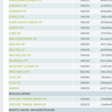
FINDENWIRUNSHIER OP
596410
a5902c55
GARWITZ UP
596230
12499527
GRABOW OP
596330
db4a69b2
GÜRITZ OP
596350
956ce5ff
KLEIN LAASCH WEHR OP
596300
25530a3e
LEWITZ OP
596250
7bbd90ad
LÜBZ OP
596140
d75442cf
MALCHOW WEHR OP
596200
bccaacb3
MALLISS OP
596390
497c29ee
MALLISS UP
596400
a64918a6
NEU KALLISS OP
596430
30739ff3
NEUBURG OP
596160
541c508a
NEUSTADT GLEWE OP
596280
c4381eb3
PARCHIM GÜTE
5961801
3dec3921
PLAU OP
596080
3ffddb2c
PLAU UP
596090
506e6b03
WAREN
596030
bd317edd
MÜGGELSPREE
GROSSE TRÄNKE WEHR OP
582660
81630fdd
GROSSE TRÄNKE WEHR UP
582670
cfad4ee5
MÜRITZ-HAVEL-WASSERSTRASSE