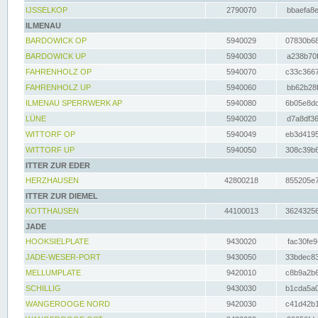
IJSSELKOP
2790070
bbaefa8e
ILMENAU
BARDOWICK OP
5940029
07830b68
BARDOWICK UP
5940030
a238b70f
FAHRENHOLZ OP
5940070
c33c3667
FAHRENHOLZ UP
5940060
bb62b28f
ILMENAU SPERRWERK AP
5940080
6b05e8dc
LÜNE
5940020
d7a8df36
WITTORF OP
5940049
eb3d4195
WITTORF UP
5940050
308c39b6
ITTER ZUR EDER
HERZHAUSEN
42800218
855205e7
ITTER ZUR DIEMEL
KOTTHAUSEN
44100013
36243256
JADE
HOOKSIELPLATE
9430020
fac30fe9
JADE-WESER-PORT
9430050
33bdec83
MELLUMPLATE
9420010
c8b9a2b6
SCHILLIG
9430030
b1cda5a0
WANGEROOGE NORD
9420030
c41d42b1