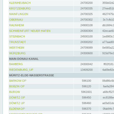
KLEINHEUBACH
24700200
355b02d2
KROTZENBURG
24700335
27eed51b
MAINFLINGEN
24700325
4627475d
OBERNAU
24700302
3c7cfb10
RAUNHEIM
24900108
db1684c1
SCHWEINFURT NEUER HAFEN
24300304
42ecae60
STEINBACH
24500100
1ed983c3
TRUNSTADT
24300202
a77aad00
WERTHEIM
24709089
0e065a22
WÜRZBURG
24300600
915d76e1
MAIN-DONAU-KANAL
BAMBERG
24300042
ff02f181
RIEDENBURG_UP
13409200
4a69e82e
MÜRITZ-ELDE-WASSERSTRASSE
BARKOW OP
596100
06d86c6b
BOBZIN OP
596120
faefa284
BUROW
5961601
a68cf527
DÖMITZ OP
596450
ec8188ee
DÖMITZ UP
596460
ad3a51da
ELDENA OP
596370
0fab94c7