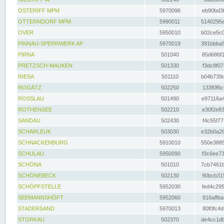
OSTERIFF MPM
5970096
eb90bd3f
OTTERNDORF MPM
5990011
5140295e
OVER
5950010
b02ce5c0
PINNAU-SPERRWERK AP
5970019
391bbba5
PIRNA
501040
85d686f1
PRETZSCH-MAUKEN
501330
f3dc8f07
RIESA
501110
b04b739d
ROGÄTZ
502250
133f0f6c
ROSSLAU
501490
e97116a4
ROTHENSEE
502210
e30f2e83
SANDAU
502430
f4c55f77
SCHARLEUK
503030
e32b0a28
SCHNACKENBURG
5910010
550e3885
SCHULAU
5950090
f3c6ee73
SCHÖNA
501010
7cb7461b
SCHÖNEBECK
502130
90bcb315
SCHÖPFSTELLE
5952030
fed4c295
SEEMANNSHÖFT
5952060
816affba
STADERSAND
5970013
80f0fc4d
STORKAU
502370
de4cc1db