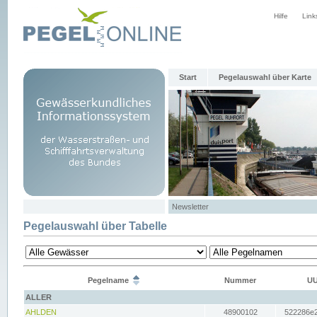
Hilfe
Link
Start
Pegelauswahl über Karte
Newsletter
Pegelauswahl über Tabelle
Pegelname
Nummer
UU
ALLER
AHLDEN
48900102
522286e2