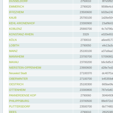
DÜSSELDORF
2750010
8f7e5f92
EMMERICH
2790020
9598e4cb
IFFEZHEIM
23500600
b02be240
KAUB
25700100
1d26e504
KEHL-KRONENHOF
23300900
23af9b02
KOBLENZ
25900700
4c7d796a
KONSTANZ-RHEIN
3329
e020e651
KÖLN
2730010
a6ee8177
LOBITH
2790050
efe13a3d
MAINZ
25100100
a37a9aa3
MANNHEIM
23700700
57090802
MAXAU
23700200
b6c6d5c8
NIERSTEIN-OPPENHEIM
23900600
d28e7ed1
Neuwied Stadt
27100370
dc407f1e
OBERWINTER
27100700
b45359df
OESTRICH
25100300
665be0fe
OTTENHEIM
23300800
787e5d63
PANNERDENSE KOP
2790060
3046493f
PHILIPPSBURG
23700500
88e972e1
PLITTERSDORF
23500700
6b774802
REES
2790010
2f025389