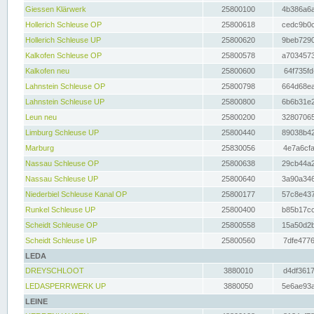
Giessen Klärwerk
25800100
4b386a6a
Hollerich Schleuse OP
25800618
cedc9b0c
Hollerich Schleuse UP
25800620
9beb7290
Kalkofen Schleuse OP
25800578
a7034573
Kalkofen neu
25800600
64f735fd
Lahnstein Schleuse OP
25800798
664d68ea
Lahnstein Schleuse UP
25800800
6b6b31e2
Leun neu
25800200
32807065
Limburg Schleuse UP
25800440
89038b42
Marburg
25830056
4e7a6cfa
Nassau Schleuse OP
25800638
29cb44a2
Nassau Schleuse UP
25800640
3a90a346
Niederbiel Schleuse Kanal OP
25800177
57c8e437
Runkel Schleuse UP
25800400
b85b17cc
Scheidt Schleuse OP
25800558
15a50d2b
Scheidt Schleuse UP
25800560
7dfe4776
LEDA
DREYSCHLOOT
3880010
d4df3617
LEDASPERRWERK UP
3880050
5e6ae93a
LEINE