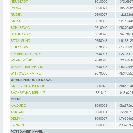
NEUSTADT
9610080
3f0b6b74
Prerow
9650027
7d50c68c
RUDEN
9690077
1fa822e6
SASSNITZ
9670065
9e7b2a4d
SCHLESWIG
9610040
09370c05
STAHLBRODE
9650070
340707f4
STRALSUND
9650043
b9163121
THIESSOW
9670067
d1c9bb3c
TIMMENDORF POEL
9630007
d22c341b
WARNEMÜNDE
9640015
220ff4c6
WISMAR-BAUMHAUS
9630008
95a0ab45
WITTOWER FÄHRE
9670055
4b348b56
ORANIENBURGER KANAL
SACHSENHAUSEN OP
580240
adbd3144
SACHSENHAUSEN UP
581840
0a6fe221
PEENE
AALBUDE
9660009
8ba772ed
ANKLAM
9660001
22fd01e0
DEMMIN
9660007
b7e238e8
JARMEN
9660005
a3328262
POTSDAMER HAVEL