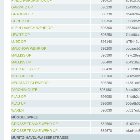
FINDENWIRUNSHIER OP
596410
a5902c55
GARWITZ UP
596230
12499527
GRABOW OP
596330
db4a69b2
GÜRITZ OP
596350
956ce5ff
KLEIN LAASCH WEHR OP
596300
25530a3e
LEWITZ OP
596250
7bbd90ad
LÜBZ OP
596140
d75442cf
MALCHOW WEHR OP
596200
bccaacb3
MALLISS OP
596390
497c29ee
MALLISS UP
596400
a64918a6
NEU KALLISS OP
596430
30739ff3
NEUBURG OP
596160
541c508a
NEUSTADT GLEWE OP
596280
c4381eb3
PARCHIM GÜTE
5961801
3dec3921
PLAU OP
596080
3ffddb2c
PLAU UP
596090
506e6b03
WAREN
596030
bd317edd
MÜGGELSPREE
GROSSE TRÄNKE WEHR OP
582660
81630fdd
GROSSE TRÄNKE WEHR UP
582670
cfad4ee5
MÜRITZ-HAVEL-WASSERSTRASSE