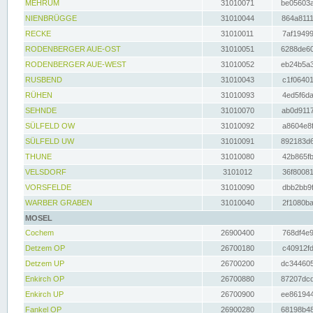
MEHRUM
31010071
be05603a
NIENBRÜGGE
31010044
864a8111
RECKE
31010011
7af19499
RODENBERGER AUE-OST
31010051
6288de60
RODENBERGER AUE-WEST
31010052
eb24b5a3
RUSBEND
31010043
c1f06401
RÜHEN
31010093
4ed5f6da
SEHNDE
31010070
ab0d9117
SÜLFELD OW
31010092
a8604e8f
SÜLFELD UW
31010091
892183d6
THUNE
31010080
42b865fb
VELSDORF
3101012
36f80081
VORSFELDE
31010090
dbb2bb9f
WARBER GRABEN
31010040
2f1080ba
MOSEL
Cochem
26900400
768df4e9
Detzem OP
26700180
c40912fd
Detzem UP
26700200
dc344605
Enkirch OP
26700880
87207dcd
Enkirch UP
26700900
ee861944
Fankel OP
26900280
68198b48