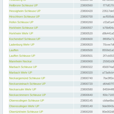
Heilbronn Schleuse UP
23800560
f77df170
Hessigheim Schleuse UP
23800420
23517de9
Hirschhorn Schleuse UP
23800700
acf505dd
Hofen Schleuse UP
23800260
cf2af1a4
Horkheim Schleuse UP
23800557
b76bf04c
Horkheim Wehr UP
23800520
d9b441a5
Kochendorf Schleuse UP
23800600
8f695e71
Ladenburg Wehr UP
23800820
70cee7df
Lauffen
23800500
8559d1a0
Lauffen Schleuse UP
23800501
2f7cb553
Mannheim Neckar
23800900
25582d3f
Marbach Schleuse UP
23800322
456974a8
Marbach Wehr UP
23800320
a73a9cb4
Neckargemünd Schleuse UP
23800740
7be3ff2e
Neckarsteinach Schleuse UP
23800720
d64d07f7
Neckarsulm Wehr UP
23800580
845944f8
Neckarzimmern Schleuse UP
23800640
f00c7183
Oberesslingen Schleuse UP
23800145
cbfae6bc
Oberesslingen Wehr UP
23800140
9de0843a
Obertürkheim Schleuse UP
23800200
80e002d8