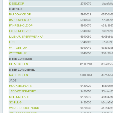
IJSSELKOP
2790070
bbaefa8e
ILMENAU
BARDOWICK OP
5940029
07830b68
BARDOWICK UP
5940030
a238b70f
FAHRENHOLZ OP
5940070
c33c3667
FAHRENHOLZ UP
5940060
bb62b28f
ILMENAU SPERRWERK AP
5940080
6b05e8dc
LÜNE
5940020
d7a8df36
WITTORF OP
5940049
eb3d4195
WITTORF UP
5940050
308c39b6
ITTER ZUR EDER
HERZHAUSEN
42800218
855205e7
ITTER ZUR DIEMEL
KOTTHAUSEN
44100013
36243256
JADE
HOOKSIELPLATE
9430020
fac30fe9
JADE-WESER-PORT
9430050
33bdec83
MELLUMPLATE
9420010
c8b9a2b6
SCHILLIG
9430030
b1cda5a0
WANGEROOGE NORD
9420030
c41d42b1