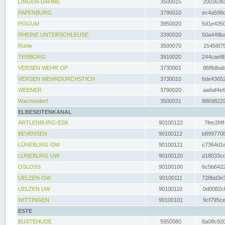
LINGEN-DARME
3500015
200363fc
PAPENBURG
3790010
ec4a598d
POGUM
3950020
5d1e4350
RHEINE UNTERSCHLEUSE
3390020
50a449ba
Rühle
3500070
15456f75
TERBORG
3910020
244cae8b
VERSEN WEHR OP
3730001
86f8dbab
VERSEN WEHRDURCHSTICH
3730010
6de43652
WEENER
3790020
aa6af4e6
Wachendorf
3500031
88698229
ELBESEITENKANAL
ARTLENBURG-ESK
90100122
7fec2f4f
BEVENSEN
90100112
b8997708
LÜNEBURG OW
90100121
c7364d1e
LÜNEBURG UW
90100120
d18033cd
OSLOSS
90100100
6c5b6422
UELZEN OW
90100111
728bd3e3
UELZEN UW
90100110
0d0082cf
WITTINGEN
90100101
9cf795ce
ESTE
BUXTEHUDE
5950080
8a08c920