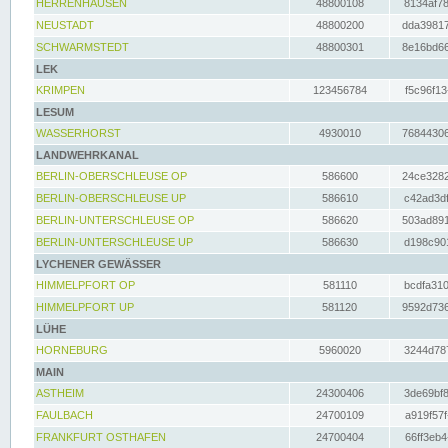
HERRENHAUSEN
48800108
8134af78
NEUSTADT
48800200
dda39817
SCHWARMSTEDT
48800301
8e16bd66
LEK
KRIMPEN
123456784
f5c96f13
LESUM
WASSERHORST
4930010
76844306
LANDWEHRKANAL
BERLIN-OBERSCHLEUSE OP
586600
24ce3282
BERLIN-OBERSCHLEUSE UP
586610
c42ad3df
BERLIN-UNTERSCHLEUSE OP
586620
503ad891
BERLIN-UNTERSCHLEUSE UP
586630
d198c901
LYCHENER GEWÄSSER
HIMMELPFORT OP
581110
bcdfa310
HIMMELPFORT UP
581120
9592d736
LÜHE
HORNEBURG
5960020
3244d787
MAIN
ASTHEIM
24300406
3de69bf8
FAULBACH
24700109
a919f57f
FRANKFURT OSTHAFEN
24700404
66ff3eb4