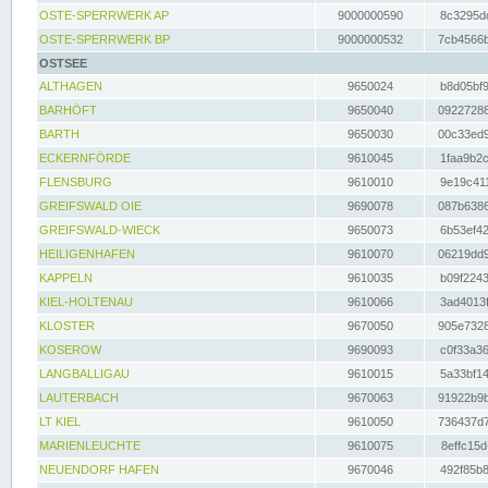
OSTE-SPERRWERK AP
9000000590
8c3295dc
OSTE-SPERRWERK BP
9000000532
7cb4566b
OSTSEE
ALTHAGEN
9650024
b8d05bf9
BARHÖFT
9650040
09227288
BARTH
9650030
00c33ed9
ECKERNFÖRDE
9610045
1faa9b2c
FLENSBURG
9610010
9e19c411
GREIFSWALD OIE
9690078
087b6386
GREIFSWALD-WIECK
9650073
6b53ef42
HEILIGENHAFEN
9610070
06219dd9
KAPPELN
9610035
b09f2243
KIEL-HOLTENAU
9610066
3ad4013f
KLOSTER
9670050
905e7328
KOSEROW
9690093
c0f33a36
LANGBALLIGAU
9610015
5a33bf14
LAUTERBACH
9670063
91922b9b
LT KIEL
9610050
736437d7
MARIENLEUCHTE
9610075
8effc15d
NEUENDORF HAFEN
9670046
492f85b8