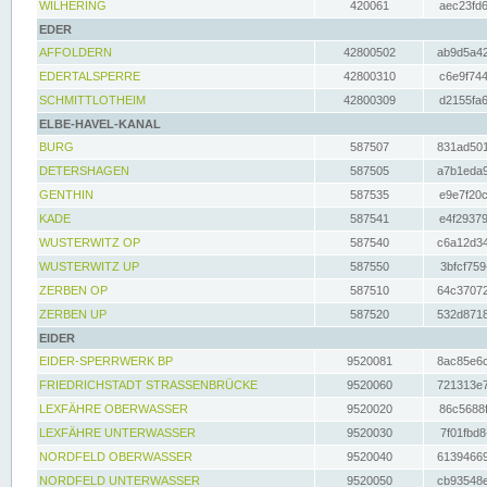
WILHERING
420061
aec23fd6
EDER
AFFOLDERN
42800502
ab9d5a42
EDERTALSPERRE
42800310
c6e9f744
SCHMITTLOTHEIM
42800309
d2155fa6
ELBE-HAVEL-KANAL
BURG
587507
831ad501
DETERSHAGEN
587505
a7b1eda9
GENTHIN
587535
e9e7f20c
KADE
587541
e4f29379
WUSTERWITZ OP
587540
c6a12d34
WUSTERWITZ UP
587550
3bfcf759
ZERBEN OP
587510
64c37072
ZERBEN UP
587520
532d8718
EIDER
EIDER-SPERRWERK BP
9520081
8ac85e6c
FRIEDRICHSTADT STRASSENBRÜCKE
9520060
721313e7
LEXFÄHRE OBERWASSER
9520020
86c5688f
LEXFÄHRE UNTERWASSER
9520030
7f01fbd8
NORDFELD OBERWASSER
9520040
61394669
NORDFELD UNTERWASSER
9520050
cb93548e