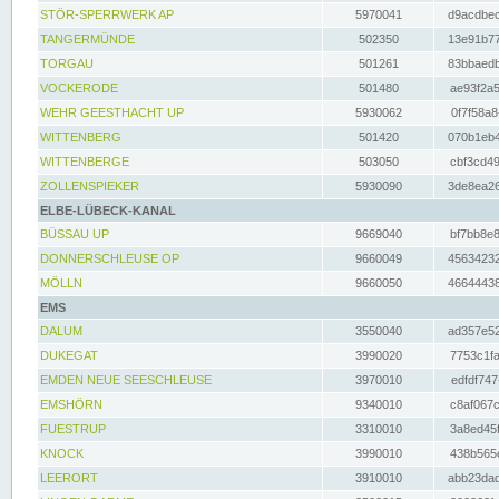
STÖR-SPERRWERK AP
5970041
d9acdbec
TANGERMÜNDE
502350
13e91b77
TORGAU
501261
83bbaedb
VOCKERODE
501480
ae93f2a5
WEHR GEESTHACHT UP
5930062
0f7f58a8
WITTENBERG
501420
070b1eb4
WITTENBERGE
503050
cbf3cd49
ZOLLENSPIEKER
5930090
3de8ea26
ELBE-LÜBECK-KANAL
BÜSSAU UP
9669040
bf7bb8e8
DONNERSCHLEUSE OP
9660049
45634232
MÖLLN
9660050
46644438
EMS
DALUM
3550040
ad357e52
DUKEGAT
3990020
7753c1fa
EMDEN NEUE SEESCHLEUSE
3970010
edfdf747
EMSHÖRN
9340010
c8af067c
FUESTRUP
3310010
3a8ed45f
KNOCK
3990010
438b565e
LEERORT
3910010
abb23dad