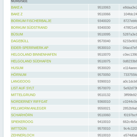
NORDSEE
BAKE A
9510063
e8daa3e2
BAKE Z
9510066
104fdc24
BORKUM FISCHERBALJE
9340020
8727ebfd
BORKUM SÜDSTRAND
9340030
478f21e9
BÜSUM
9510095
5287a3e1
DAGEBÜLL
9570040
6233e901
EIDER-SPERRWERK AP
9530010
04acd7e5
HELGOLAND BINNENHAFEN
9510070
c0ec139b
HELGOLAND SÜDHAFEN
9510075
0d8233b8
HUSUM
9530020
e114aeec
HÖRNUM
9570050
733755fd
LANGEOOG
9390010
a0c1dcb6
LIST AUF SYLT
9570070
5e92d73f
MITTELGRUND
9510132
3ff99b92
NORDERNEY RIFFGAT
9360010
c0244c0e
PELLWORM ANLEGER
9550021
2852b9ab
SCHARHÖRN
9510060
f0197bcf
SPIEKEROOG
9410010
662c4b5e
WITTDÜN
9570010
9c4c11f2
ZEHNERLOCH
9510010
e574d0af