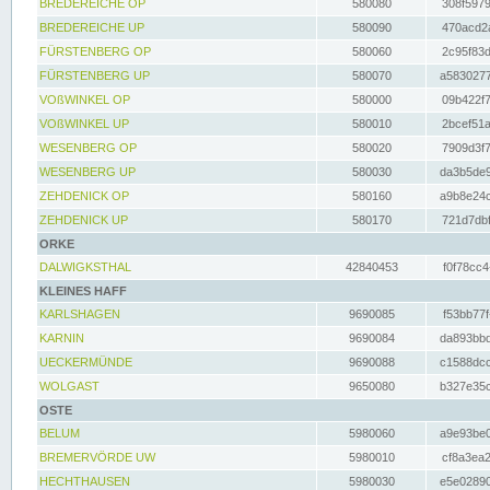
BREDEREICHE OP
580080
308f5979
BREDEREICHE UP
580090
470acd2a
FÜRSTENBERG OP
580060
2c95f83d
FÜRSTENBERG UP
580070
a5830277
VOßWINKEL OP
580000
09b422f7
VOßWINKEL UP
580010
2bcef51a
WESENBERG OP
580020
7909d3f7
WESENBERG UP
580030
da3b5de9
ZEHDENICK OP
580160
a9b8e24c
ZEHDENICK UP
580170
721d7dbf
ORKE
DALWIGKSTHAL
42840453
f0f78cc4
KLEINES HAFF
KARLSHAGEN
9690085
f53bb77f
KARNIN
9690084
da893bbd
UECKERMÜNDE
9690088
c1588dcc
WOLGAST
9650080
b327e35c
OSTE
BELUM
5980060
a9e93be0
BREMERVÖRDE UW
5980010
cf8a3ea2
HECHTHAUSEN
5980030
e5e02890