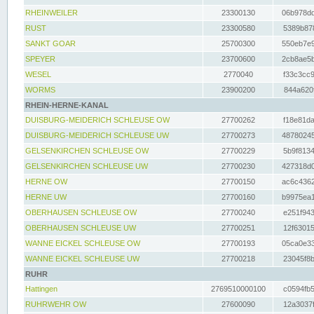
RHEINWEILER
23300130
06b978dd
RUST
23300580
5389b878
SANKT GOAR
25700300
550eb7e9
SPEYER
23700600
2cb8ae5b
WESEL
2770040
f33c3cc9
WORMS
23900200
844a620f
RHEIN-HERNE-KANAL
DUISBURG-MEIDERICH SCHLEUSE OW
27700262
f18e81da
DUISBURG-MEIDERICH SCHLEUSE UW
27700273
48780245
GELSENKIRCHEN SCHLEUSE OW
27700229
5b9f8134
GELSENKIRCHEN SCHLEUSE UW
27700230
427318d0
HERNE OW
27700150
ac6c4362
HERNE UW
27700160
b9975ea1
OBERHAUSEN SCHLEUSE OW
27700240
e251f943
OBERHAUSEN SCHLEUSE UW
27700251
12f63015
WANNE EICKEL SCHLEUSE OW
27700193
05ca0e33
WANNE EICKEL SCHLEUSE UW
27700218
23045f8b
RUHR
Hattingen
2769510000100
c0594fb5
RUHRWEHR OW
27600090
12a3037f