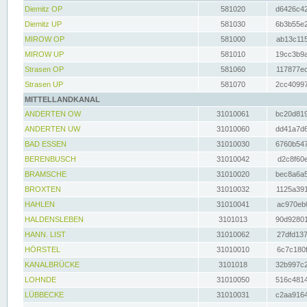
Diemitz OP
581020
d6426c42
Diemitz UP
581030
6b3b55e2
MIROW OP
581000
ab13c115
MIROW UP
581010
19cc3b9a
Strasen OP
581060
117877ec
Strasen UP
581070
2cc40997
MITTELLANDKANAL
ANDERTEN OW
31010061
bc20d819
ANDERTEN UW
31010060
dd41a7d6
BAD ESSEN
31010030
6760b547
BERENBUSCH
31010042
d2c8f60e
BRAMSCHE
31010020
bec8a6a5
BROXTEN
31010032
1125a391
HAHLEN
31010041
ac970eb0
HALDENSLEBEN
3101013
90d92801
HANN. LIST
31010062
27dfd137
HÖRSTEL
31010010
6c7c180f
KANALBRÜCKE
3101018
32b997c2
LOHNDE
31010050
516c4814
LÜBBECKE
31010031
c2aa9164