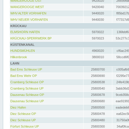
WANGEROOGE OST
9420020
26656fda
WANGEROOGE WEST
9420040
70039212
WHV ALTER VORHAFEN
9440020
f85bd17b
WHV NEUER VORHAFEN
9440030
f77317d9
KRÜCKAU
ELMSHORN HAFEN
5970022
136febf6
KRÜCKAU-SPERRWERK BP
5970023
53c277c3
KÜSTENKANAL
HUNDSMÜHLEN
4960020
cf6ac249
Hilkenbrook
3800010
58ccd6f0
LAHN
Bad Ems Schleuse UP
25800700
c005afb9
Bad Ems Wehr OP
25800690
f2295e77
Cramberg Schleuse OP
25800538
24fe419b
Cramberg Schleuse UP
25800540
3abb36d1
Dausenau Schleuse OP
25800678
9ceb358c
Dausenau Schleuse UP
25800680
eae91991
Diez Hafen
25800500
eadedeb6
Diez Schleuse OP
25800478
ea62ec5f
Diez Schleuse UP
25800480
31750a0f
Fürfurt Schleuse UP
25800300
34af0fca