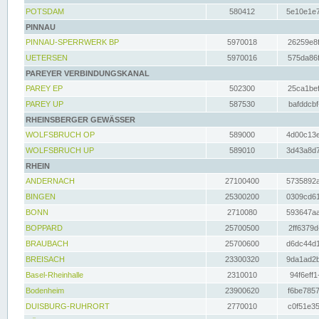
POTSDAM
580412
5e10e1e7
PINNAU
PINNAU-SPERRWERK BP
5970018
26259e8f
UETERSEN
5970016
575da86f
PAREYER VERBINDUNGSKANAL
PAREY EP
502300
25ca1bef
PAREY UP
587530
bafddcbf
RHEINSBERGER GEWÄSSER
WOLFSBRUCH OP
589000
4d00c13e
WOLFSBRUCH UP
589010
3d43a8d7
RHEIN
ANDERNACH
27100400
5735892a
BINGEN
25300200
0309cd61
BONN
2710080
593647aa
BOPPARD
25700500
2ff6379d
BRAUBACH
25700600
d6dc44d1
BREISACH
23300320
9da1ad2b
Basel-Rheinhalle
2310010
94f6eff1
Bodenheim
23900620
f6be7857
DUISBURG-RUHRORT
2770010
c0f51e35