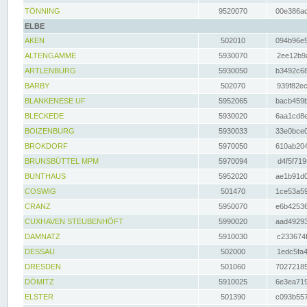
TÖNNING
9520070
00e386ac
ELBE
AKEN
502010
094b96e5
ALTENGAMME
5930070
2ee12b9a
ARTLENBURG
5930050
b3492c68
BARBY
502070
939f82ec
BLANKENESE UF
5952065
bacb459b
BLECKEDE
5930020
6aa1cd8e
BOIZENBURG
5930033
33e0bce0
BROKDORF
5970050
610ab204
BRUNSBÜTTEL MPM
5970094
d4f5f719
BUNTHAUS
5952020
ae1b91d0
COSWIG
501470
1ce53a59
CRANZ
5950070
e6b42536
CUXHAVEN STEUBENHÖFT
5990020
aad49293
DAMNATZ
5910030
c233674f
DESSAU
502000
1edc5fa4
DRESDEN
501060
70272185
DÖMITZ
5910025
6e3ea719
ELSTER
501390
c093b557