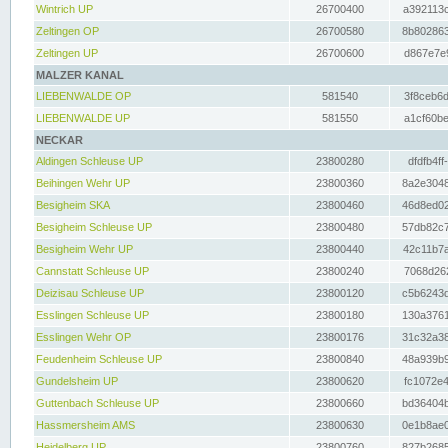
Wintrich UP
26700400
a392113c
Zeltingen OP
26700580
8b802863
Zeltingen UP
26700600
d867e7e9
MALZER KANAL
LIEBENWALDE OP
581540
3f8ceb6d
LIEBENWALDE UP
581550
a1cf60be
NECKAR
Aldingen Schleuse UP
23800280
dfdfb4ff
Beihingen Wehr UP
23800360
8a2e3048
Besigheim SKA
23800460
46d8ed02
Besigheim Schleuse UP
23800480
57db82c7
Besigheim Wehr UP
23800440
42c11b7a
Cannstatt Schleuse UP
23800240
7068d262
Deizisau Schleuse UP
23800120
c5b6243d
Esslingen Schleuse UP
23800180
130a3761
Esslingen Wehr OP
23800176
31c32a38
Feudenheim Schleuse UP
23800840
48a939b9
Gundelsheim UP
23800620
fc1072e4
Guttenbach Schleuse UP
23800660
bd36404b
Hassmersheim AMS
23800630
0e1b8ae0
Heidelberg UP
23800760
827b2685