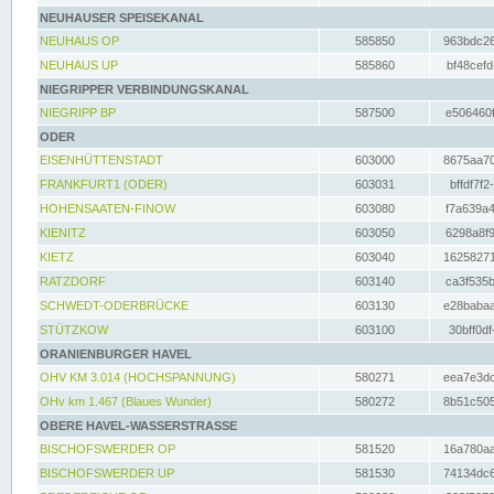
NEUHAUSER SPEISEKANAL
NEUHAUS OP
585850
963bdc26
NEUHAUS UP
585860
bf48cefd
NIEGRIPPER VERBINDUNGSKANAL
NIEGRIPP BP
587500
e506460f
ODER
EISENHÜTTENSTADT
603000
8675aa70
FRANKFURT1 (ODER)
603031
bffdf7f2
HOHENSAATEN-FINOW
603080
f7a639a4
KIENITZ
603050
6298a8f9
KIETZ
603040
16258271
RATZDORF
603140
ca3f535b
SCHWEDT-ODERBRÜCKE
603130
e28babaa
STÜTZKOW
603100
30bff0df
ORANIENBURGER HAVEL
OHV KM 3.014 (HOCHSPANNUNG)
580271
eea7e3dc
OHv km 1.467 (Blaues Wunder)
580272
8b51c505
OBERE HAVEL-WASSERSTRASSE
BISCHOFSWERDER OP
581520
16a780aa
BISCHOFSWERDER UP
581530
74134dc6