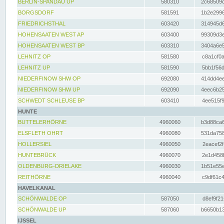
BERLIN-SPANDAU UP
580310
2c68509c
BORGSDORF
581591
1b2e2996
FRIEDRICHSTHAL
603420
314945d6
HOHENSAATEN WEST AP
603400
99309d3e
HOHENSAATEN WEST BP
603310
3404a6e5
LEHNITZ OP
581580
c8a1cf0a
LEHNITZ UP
581590
5bb1f56d
NIEDERFINOW SHW OP
692080
414dd4ee
NIEDERFINOW SHW UP
692090
4eec6b25
SCHWEDT SCHLEUSE BP
603410
4ee515f9
HUNTE
BUTTELERHÖRNE
4960060
b3d88ca6
ELSFLETH OHRT
4960080
531da758
HOLLERSIEL
4960050
2eacef2f
HUNTEBRÜCK
4960070
2e1d458b
OLDENBURG-DRIELAKE
4960030
1b51e55e
REITHÖRNE
4960040
c9df61c4
HAVELKANAL
SCHÖNWALDE OP
587050
d8ef9f21
SCHÖNWALDE UP
587060
b6650b13
IJSSEL