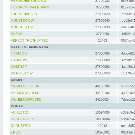
HENRICHENBURG UW
27700133
e6b68bc2
HERBRUM HAFENDAMM
3770030
8177a148
LÜDINGHAUSEN
27800020
f5bc4a51
MÜNSTER OW
27800040
ccd3e8f1
MÜNSTER UW
27800030
ed260406
RHEDE
3770040
16508b11
VERSEN TRENNSPITZE
25463
0024cc40
DATTELN-HAMM-KANAL
HAMM OW
27800060
4dbce62d
HAMM UW
27800080
4ef9dd9c
WALTROP
27800090
facc5c16
WERRIES OW
27800050
d31767ef
DIEMEL
DIEMELTALSPERRE
44100104
5cdc6555
HELMINGHAUSEN
44100206
33092c28
WILHELMSBRÜCKE
44100024
7deedc21
DONAU
ACHLEITEN
10094006
c389c9e2
DEGGENDORF
10081004
53d40547
DÜRNSTEIN
42012
ce4e3050
ERLAU
10096001
99619dc5