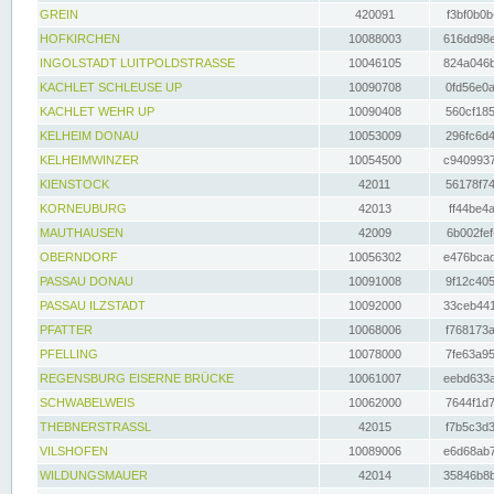
GREIN
420091
f3bf0b0b
HOFKIRCHEN
10088003
616dd98e
INGOLSTADT LUITPOLDSTRASSE
10046105
824a046b
KACHLET SCHLEUSE UP
10090708
0fd56e0a
KACHLET WEHR UP
10090408
560cf185
KELHEIM DONAU
10053009
296fc6d4
KELHEIMWINZER
10054500
c9409937
KIENSTOCK
42011
56178f74
KORNEUBURG
42013
ff44be4a
MAUTHAUSEN
42009
6b002fef
OBERNDORF
10056302
e476bcad
PASSAU DONAU
10091008
9f12c405
PASSAU ILZSTADT
10092000
33ceb441
PFATTER
10068006
f768173a
PFELLING
10078000
7fe63a95
REGENSBURG EISERNE BRÜCKE
10061007
eebd633a
SCHWABELWEIS
10062000
7644f1d7
THEBNERSTRASSL
42015
f7b5c3d3
VILSHOFEN
10089006
e6d68ab7
WILDUNGSMAUER
42014
35846b8b