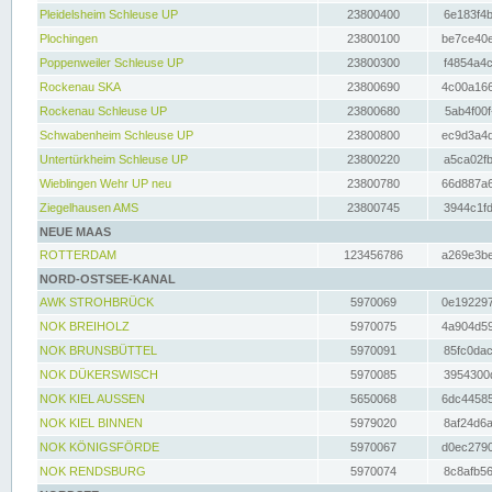
Pleidelsheim Schleuse UP
23800400
6e183f4b
Plochingen
23800100
be7ce40e
Poppenweiler Schleuse UP
23800300
f4854a4c
Rockenau SKA
23800690
4c00a166
Rockenau Schleuse UP
23800680
5ab4f00f
Schwabenheim Schleuse UP
23800800
ec9d3a4d
Untertürkheim Schleuse UP
23800220
a5ca02fb
Wieblingen Wehr UP neu
23800780
66d887a6
Ziegelhausen AMS
23800745
3944c1fd
NEUE MAAS
ROTTERDAM
123456786
a269e3be
NORD-OSTSEE-KANAL
AWK STROHBRÜCK
5970069
0e192297
NOK BREIHOLZ
5970075
4a904d59
NOK BRUNSBÜTTEL
5970091
85fc0dac
NOK DÜKERSWISCH
5970085
3954300d
NOK KIEL AUSSEN
5650068
6dc44585
NOK KIEL BINNEN
5979020
8af24d6a
NOK KÖNIGSFÖRDE
5970067
d0ec2790
NOK RENDSBURG
5970074
8c8afb56