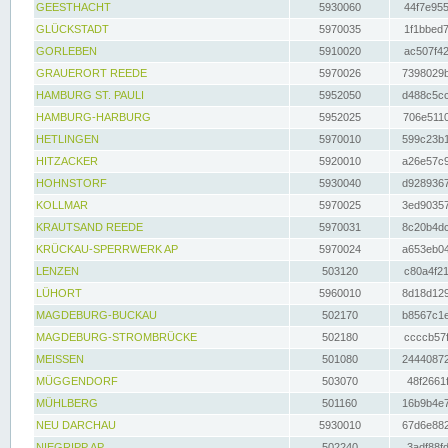
GEESTHACHT
5930060
44f7e955
GLÜCKSTADT
5970035
1f1bbed7
GORLEBEN
5910020
ac507f42
GRAUERORT REEDE
5970026
7398029b
HAMBURG ST. PAULI
5952050
d488c5cc
HAMBURG-HARBURG
5952025
706e5110
HETLINGEN
5970010
599c23b1
HITZACKER
5920010
a26e57c9
HOHNSTORF
5930040
d9289367
KOLLMAR
5970025
3ed90357
KRAUTSAND REEDE
5970031
8c20b4dc
KRÜCKAU-SPERRWERK AP
5970024
a653eb04
LENZEN
503120
c80a4f21
LÜHORT
5960010
8d18d129
MAGDEBURG-BUCKAU
502170
b8567c1e
MAGDEBURG-STROMBRÜCKE
502180
ccccb57f
MEISSEN
501080
24440872
MÜGGENDORF
503070
48f2661f
MÜHLBERG
501160
16b9b4e7
NEU DARCHAU
5930010
67d6e882
NIEGRIPP AP
502240
3adf88fd