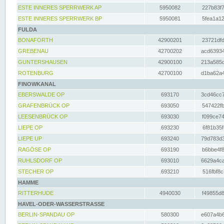
ESTE INNERES SPERRWERK AP
5950082
227b83f7
ESTE INNERES SPERRWERK BP
5950081
5fea1a12
FULDA
BONAFORTH
42900201
23721dfd
GREBENAU
42700202
acd63934
GUNTERSHAUSEN
42900100
213a585d
ROTENBURG
42700100
d1ba62a4
FINOWKANAL
EBERSWALDE OP
693170
3cd46cc7
GRAFENBRÜCK OP
693050
547422fb
LEESENBRÜCK OP
693030
f099ce74
LIEPE OP
693230
6f81b35f
LIEPE UP
693240
79d783d3
RAGÖSE OP
693190
b6bbe4f8
RUHLSDORF OP
693010
6629a4ca
STECHER OP
693210
516fbf8c
HAMME
RITTERHUDE
4940030
f49855d8
HAVEL-ODER-WASSERSTRASSE
BERLIN-SPANDAU OP
580300
e607a4b6