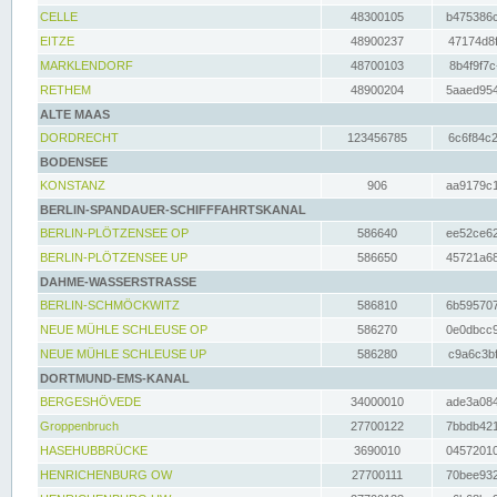
CELLE
48300105
b475386c
EITZE
48900237
47174d8f
MARKLENDORF
48700103
8b4f9f7c
RETHEM
48900204
5aaed954
ALTE MAAS
DORDRECHT
123456785
6c6f84c2
BODENSEE
KONSTANZ
906
aa9179c1
BERLIN-SPANDAUER-SCHIFFFAHRTSKANAL
BERLIN-PLÖTZENSEE OP
586640
ee52ce62
BERLIN-PLÖTZENSEE UP
586650
45721a68
DAHME-WASSERSTRASSE
BERLIN-SCHMÖCKWITZ
586810
6b595707
NEUE MÜHLE SCHLEUSE OP
586270
0e0dbcc9
NEUE MÜHLE SCHLEUSE UP
586280
c9a6c3bf
DORTMUND-EMS-KANAL
BERGESHÖVEDE
34000010
ade3a084
Groppenbruch
27700122
7bbdb421
HASEHUBBRÜCKE
3690010
04572010
HENRICHENBURG OW
27700111
70bee932