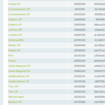
Fankel UP
26900300
583420a8
Grevenmacher OP
2610180
6e72bebf
Grevenmacher UP
26100200
69308142
Koblenz OP
26900880
3f64ff08
Koblenz UP
26900900
9dbcac54
Lehmen OP
26900680
d0abe01a
Lehmen UP
26900700
dc1bb420
Mehring AMS
26700100
4c1b6f17
Müden OP
26900480
a5c880a3
Müden UP
26900500
edc67ca3
Perl
26100100
c263ea53
Ruwer
26500150
abd34ee6
Sankt Aldegund OP
26900080
e4d6a271
Sankt Aldegund UP
26900100
20640279
Stadtbredimus OP
26100110
cceb7060
Stadtbredimus UP
26100130
dfdf753b
Trier OP
26500080
9d2b4126
Trier UP
26500100
3bec53ca
Wincheringen
26100140
bb5560fc
Wintrich OP
26700380
cb4789e4