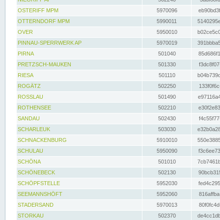
OSTERIFF MPM
5970096
eb90bd3f
OTTERNDORF MPM
5990011
5140295e
OVER
5950010
b02ce5c0
PINNAU-SPERRWERK AP
5970019
391bbba5
PIRNA
501040
85d686f1
PRETZSCH-MAUKEN
501330
f3dc8f07
RIESA
501110
b04b739d
ROGÄTZ
502250
133f0f6c
ROSSLAU
501490
e97116a4
ROTHENSEE
502210
e30f2e83
SANDAU
502430
f4c55f77
SCHARLEUK
503030
e32b0a28
SCHNACKENBURG
5910010
550e3885
SCHULAU
5950090
f3c6ee73
SCHÖNA
501010
7cb7461b
SCHÖNEBECK
502130
90bcb315
SCHÖPFSTELLE
5952030
fed4c295
SEEMANNSHÖFT
5952060
816affba
STADERSAND
5970013
80f0fc4d
STORKAU
502370
de4cc1db