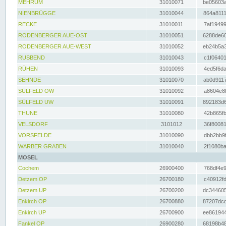
MEHRUM
31010071
be05603a
NIENBRÜGGE
31010044
864a8111
RECKE
31010011
7af19499
RODENBERGER AUE-OST
31010051
6288de60
RODENBERGER AUE-WEST
31010052
eb24b5a3
RUSBEND
31010043
c1f06401
RÜHEN
31010093
4ed5f6da
SEHNDE
31010070
ab0d9117
SÜLFELD OW
31010092
a8604e8f
SÜLFELD UW
31010091
892183d6
THUNE
31010080
42b865fb
VELSDORF
3101012
36f80081
VORSFELDE
31010090
dbb2bb9f
WARBER GRABEN
31010040
2f1080ba
MOSEL
Cochem
26900400
768df4e9
Detzem OP
26700180
c40912fd
Detzem UP
26700200
dc344605
Enkirch OP
26700880
87207dcd
Enkirch UP
26700900
ee861944
Fankel OP
26900280
68198b48