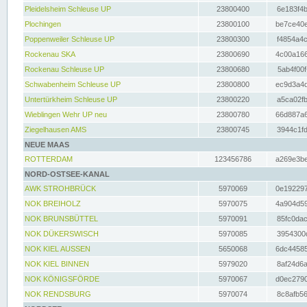
Pleidelsheim Schleuse UP
23800400
6e183f4b
Plochingen
23800100
be7ce40e
Poppenweiler Schleuse UP
23800300
f4854a4c
Rockenau SKA
23800690
4c00a166
Rockenau Schleuse UP
23800680
5ab4f00f
Schwabenheim Schleuse UP
23800800
ec9d3a4d
Untertürkheim Schleuse UP
23800220
a5ca02fb
Wieblingen Wehr UP neu
23800780
66d887a6
Ziegelhausen AMS
23800745
3944c1fd
NEUE MAAS
ROTTERDAM
123456786
a269e3be
NORD-OSTSEE-KANAL
AWK STROHBRÜCK
5970069
0e192297
NOK BREIHOLZ
5970075
4a904d59
NOK BRUNSBÜTTEL
5970091
85fc0dac
NOK DÜKERSWISCH
5970085
3954300d
NOK KIEL AUSSEN
5650068
6dc44585
NOK KIEL BINNEN
5979020
8af24d6a
NOK KÖNIGSFÖRDE
5970067
d0ec2790
NOK RENDSBURG
5970074
8c8afb56