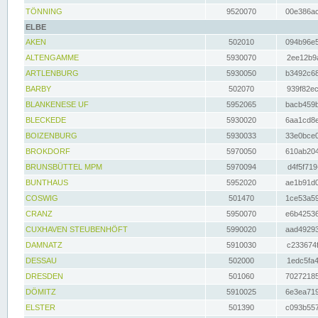
TÖNNING
9520070
00e386ac
ELBE
AKEN
502010
094b96e5
ALTENGAMME
5930070
2ee12b9a
ARTLENBURG
5930050
b3492c68
BARBY
502070
939f82ec
BLANKENESE UF
5952065
bacb459b
BLECKEDE
5930020
6aa1cd8e
BOIZENBURG
5930033
33e0bce0
BROKDORF
5970050
610ab204
BRUNSBÜTTEL MPM
5970094
d4f5f719
BUNTHAUS
5952020
ae1b91d0
COSWIG
501470
1ce53a59
CRANZ
5950070
e6b42536
CUXHAVEN STEUBENHÖFT
5990020
aad49293
DAMNATZ
5910030
c233674f
DESSAU
502000
1edc5fa4
DRESDEN
501060
70272185
DÖMITZ
5910025
6e3ea719
ELSTER
501390
c093b557