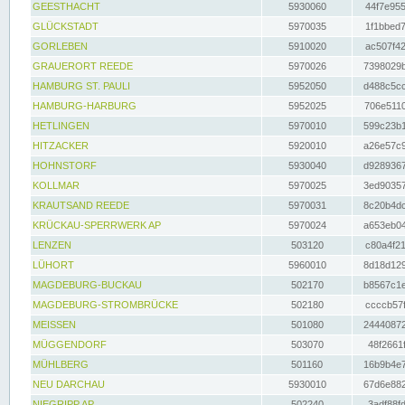
GEESTHACHT
5930060
44f7e955
GLÜCKSTADT
5970035
1f1bbed7
GORLEBEN
5910020
ac507f42
GRAUERORT REEDE
5970026
7398029b
HAMBURG ST. PAULI
5952050
d488c5cc
HAMBURG-HARBURG
5952025
706e5110
HETLINGEN
5970010
599c23b1
HITZACKER
5920010
a26e57c9
HOHNSTORF
5930040
d9289367
KOLLMAR
5970025
3ed90357
KRAUTSAND REEDE
5970031
8c20b4dc
KRÜCKAU-SPERRWERK AP
5970024
a653eb04
LENZEN
503120
c80a4f21
LÜHORT
5960010
8d18d129
MAGDEBURG-BUCKAU
502170
b8567c1e
MAGDEBURG-STROMBRÜCKE
502180
ccccb57f
MEISSEN
501080
24440872
MÜGGENDORF
503070
48f2661f
MÜHLBERG
501160
16b9b4e7
NEU DARCHAU
5930010
67d6e882
NIEGRIPP AP
502240
3adf88fd