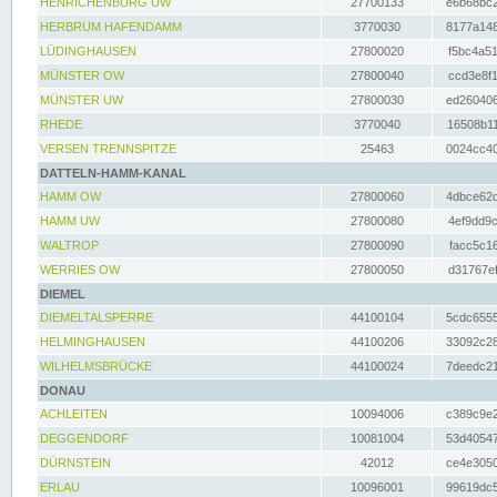
HENRICHENBURG UW
27700133
e6b68bc2
HERBRUM HAFENDAMM
3770030
8177a148
LÜDINGHAUSEN
27800020
f5bc4a51
MÜNSTER OW
27800040
ccd3e8f1
MÜNSTER UW
27800030
ed260406
RHEDE
3770040
16508b11
VERSEN TRENNSPITZE
25463
0024cc40
DATTELN-HAMM-KANAL
HAMM OW
27800060
4dbce62d
HAMM UW
27800080
4ef9dd9c
WALTROP
27800090
facc5c16
WERRIES OW
27800050
d31767ef
DIEMEL
DIEMELTALSPERRE
44100104
5cdc6555
HELMINGHAUSEN
44100206
33092c28
WILHELMSBRÜCKE
44100024
7deedc21
DONAU
ACHLEITEN
10094006
c389c9e2
DEGGENDORF
10081004
53d40547
DÜRNSTEIN
42012
ce4e3050
ERLAU
10096001
99619dc5