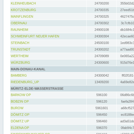
KLEINHEUBACH
24700200
355b02d2
KROTZENBURG
24700335
27eed51b
MAINFLINGEN
24700325
4627475d
OBERNAU
24700302
3c7cfb10
RAUNHEIM
24900108
db1684c1
SCHWEINFURT NEUER HAFEN
24300304
42ecae60
STEINBACH
24500100
1ed983c3
TRUNSTADT
24300202
a77aad00
WERTHEIM
24709089
0e065a22
WÜRZBURG
24300600
915d76e1
MAIN-DONAU-KANAL
BAMBERG
24300042
ff02f181
RIEDENBURG_UP
13409200
4a69e82e
MÜRITZ-ELDE-WASSERSTRASSE
BARKOW OP
596100
06d86c6b
BOBZIN OP
596120
faefa284
BUROW
5961601
a68cf527
DÖMITZ OP
596450
ec8188ee
DÖMITZ UP
596460
ad3a51da
ELDENA OP
596370
0fab94c7