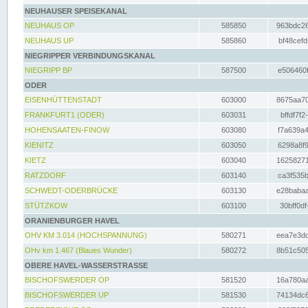
NEUHAUSER SPEISEKANAL
NEUHAUS OP
585850
963bdc26
NEUHAUS UP
585860
bf48cefd
NIEGRIPPER VERBINDUNGSKANAL
NIEGRIPP BP
587500
e506460f
ODER
EISENHÜTTENSTADT
603000
8675aa70
FRANKFURT1 (ODER)
603031
bffdf7f2
HOHENSAATEN-FINOW
603080
f7a639a4
KIENITZ
603050
6298a8f9
KIETZ
603040
16258271
RATZDORF
603140
ca3f535b
SCHWEDT-ODERBRÜCKE
603130
e28babaa
STÜTZKOW
603100
30bff0df
ORANIENBURGER HAVEL
OHV KM 3.014 (HOCHSPANNUNG)
580271
eea7e3dc
OHv km 1.467 (Blaues Wunder)
580272
8b51c505
OBERE HAVEL-WASSERSTRASSE
BISCHOFSWERDER OP
581520
16a780aa
BISCHOFSWERDER UP
581530
74134dc6