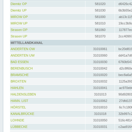
Diemitz OP
581020
d6426c42
Diemitz UP
581030
6b3b55e2
MIROW OP
581000
ab13c115
MIROW UP
581010
19cc3b9a
Strasen OP
581060
117877ec
Strasen UP
581070
2cc40997
MITTELLANDKANAL
ANDERTEN OW
31010061
bc20d819
ANDERTEN UW
31010060
dd41a7d6
BAD ESSEN
31010030
6760b547
BERENBUSCH
31010042
d2c8f60e
BRAMSCHE
31010020
bec8a6a5
BROXTEN
31010032
1125a391
HAHLEN
31010041
ac970eb0
HALDENSLEBEN
3101013
90d92801
HANN. LIST
31010062
27dfd137
HÖRSTEL
31010010
6c7c180f
KANALBRÜCKE
3101018
32b997c2
LOHNDE
31010050
516c4814
LÜBBECKE
31010031
c2aa9164