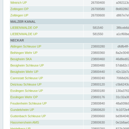
Wintrich UP
26700400
a392113c
Zeltingen OP
26700580
8b802863
Zeltingen UP
26700600
d867e7e9
MALZER KANAL
LIEBENWALDE OP
581540
3f8ceb6d
LIEBENWALDE UP
581550
a1cf60be
NECKAR
Aldingen Schleuse UP
23800280
dfdfb4ff
Beihingen Wehr UP
23800360
8a2e3048
Besigheim SKA
23800460
46d8ed02
Besigheim Schleuse UP
23800480
57db82c7
Besigheim Wehr UP
23800440
42c11b7a
Cannstatt Schleuse UP
23800240
7068d262
Deizisau Schleuse UP
23800120
c5b6243d
Esslingen Schleuse UP
23800180
130a3761
Esslingen Wehr OP
23800176
31c32a38
Feudenheim Schleuse UP
23800840
48a939b9
Gundelsheim UP
23800620
fc1072e4
Guttenbach Schleuse UP
23800660
bd36404b
Hassmersheim AMS
23800630
0e1b8ae0
Heidelberg UP
23800760
827b2685