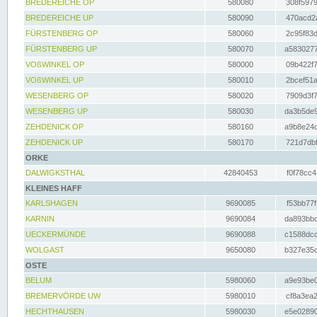
BREDEREICHE OP
580080
308f5979
BREDEREICHE UP
580090
470acd2a
FÜRSTENBERG OP
580060
2c95f83d
FÜRSTENBERG UP
580070
a5830277
VOßWINKEL OP
580000
09b422f7
VOßWINKEL UP
580010
2bcef51a
WESENBERG OP
580020
7909d3f7
WESENBERG UP
580030
da3b5de9
ZEHDENICK OP
580160
a9b8e24c
ZEHDENICK UP
580170
721d7dbf
ORKE
DALWIGKSTHAL
42840453
f0f78cc4
KLEINES HAFF
KARLSHAGEN
9690085
f53bb77f
KARNIN
9690084
da893bbd
UECKERMÜNDE
9690088
c1588dcc
WOLGAST
9650080
b327e35c
OSTE
BELUM
5980060
a9e93be0
BREMERVÖRDE UW
5980010
cf8a3ea2
HECHTHAUSEN
5980030
e5e02890