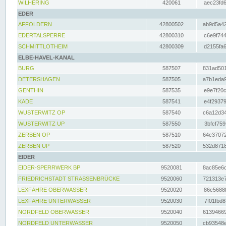
WILHERING
420061
aec23fd6
EDER
AFFOLDERN
42800502
ab9d5a42
EDERTALSPERRE
42800310
c6e9f744
SCHMITTLOTHEIM
42800309
d2155fa6
ELBE-HAVEL-KANAL
BURG
587507
831ad501
DETERSHAGEN
587505
a7b1eda9
GENTHIN
587535
e9e7f20c
KADE
587541
e4f29379
WUSTERWITZ OP
587540
c6a12d34
WUSTERWITZ UP
587550
3bfcf759
ZERBEN OP
587510
64c37072
ZERBEN UP
587520
532d8718
EIDER
EIDER-SPERRWERK BP
9520081
8ac85e6c
FRIEDRICHSTADT STRASSENBRÜCKE
9520060
721313e7
LEXFÄHRE OBERWASSER
9520020
86c5688f
LEXFÄHRE UNTERWASSER
9520030
7f01fbd8
NORDFELD OBERWASSER
9520040
61394669
NORDFELD UNTERWASSER
9520050
cb93548e