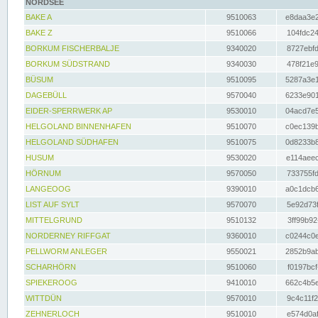
NORDSEE
BAKE A
9510063
e8daa3e2
BAKE Z
9510066
104fdc24
BORKUM FISCHERBALJE
9340020
8727ebfd
BORKUM SÜDSTRAND
9340030
478f21e9
BÜSUM
9510095
5287a3e1
DAGEBÜLL
9570040
6233e901
EIDER-SPERRWERK AP
9530010
04acd7e5
HELGOLAND BINNENHAFEN
9510070
c0ec139b
HELGOLAND SÜDHAFEN
9510075
0d8233b8
HUSUM
9530020
e114aeec
HÖRNUM
9570050
733755fd
LANGEOOG
9390010
a0c1dcb6
LIST AUF SYLT
9570070
5e92d73f
MITTELGRUND
9510132
3ff99b92
NORDERNEY RIFFGAT
9360010
c0244c0e
PELLWORM ANLEGER
9550021
2852b9ab
SCHARHÖRN
9510060
f0197bcf
SPIEKEROOG
9410010
662c4b5e
WITTDÜN
9570010
9c4c11f2
ZEHNERLOCH
9510010
e574d0af