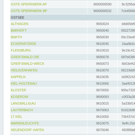
OSTE-SPERRWERK AP
9000000590
8c3295dc
OSTE-SPERRWERK BP
9000000532
7cb4566b
OSTSEE
ALTHAGEN
9650024
b8d05bf9
BARHÖFT
9650040
09227288
BARTH
9650030
00c33ed9
ECKERNFÖRDE
9610045
1faa9b2c
FLENSBURG
9610010
9e19c411
GREIFSWALD OIE
9690078
087b6386
GREIFSWALD-WIECK
9650073
6b53ef42
HEILIGENHAFEN
9610070
06219dd9
KAPPELN
9610035
b09f2243
KIEL-HOLTENAU
9610066
3ad4013f
KLOSTER
9670050
905e7328
KOSEROW
9690093
c0f33a36
LANGBALLIGAU
9610015
5a33bf14
LAUTERBACH
9670063
91922b9b
LT KIEL
9610050
736437d7
MARIENLEUCHTE
9610075
8effc15d
NEUENDORF HAFEN
9670046
492f85b8