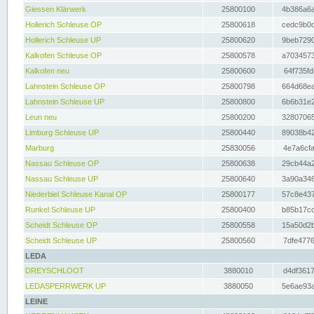
Giessen Klärwerk
25800100
4b386a6a
Hollerich Schleuse OP
25800618
cedc9b0c
Hollerich Schleuse UP
25800620
9beb7290
Kalkofen Schleuse OP
25800578
a7034573
Kalkofen neu
25800600
64f735fd
Lahnstein Schleuse OP
25800798
664d68ea
Lahnstein Schleuse UP
25800800
6b6b31e2
Leun neu
25800200
32807065
Limburg Schleuse UP
25800440
89038b42
Marburg
25830056
4e7a6cfa
Nassau Schleuse OP
25800638
29cb44a2
Nassau Schleuse UP
25800640
3a90a346
Niederbiel Schleuse Kanal OP
25800177
57c8e437
Runkel Schleuse UP
25800400
b85b17cc
Scheidt Schleuse OP
25800558
15a50d2b
Scheidt Schleuse UP
25800560
7dfe4776
LEDA
DREYSCHLOOT
3880010
d4df3617
LEDASPERRWERK UP
3880050
5e6ae93a
LEINE