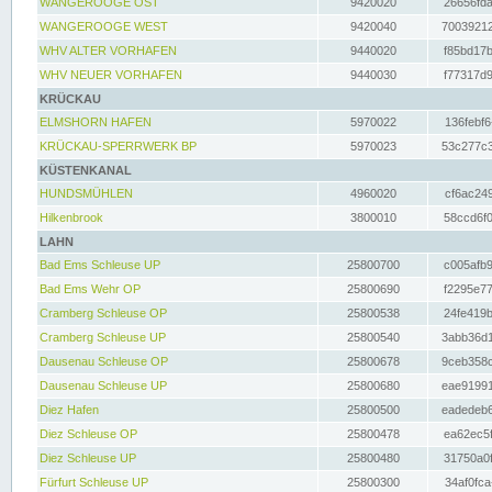
WANGEROOGE OST
9420020
26656fda
WANGEROOGE WEST
9420040
70039212
WHV ALTER VORHAFEN
9440020
f85bd17b
WHV NEUER VORHAFEN
9440030
f77317d9
KRÜCKAU
ELMSHORN HAFEN
5970022
136febf6
KRÜCKAU-SPERRWERK BP
5970023
53c277c3
KÜSTENKANAL
HUNDSMÜHLEN
4960020
cf6ac249
Hilkenbrook
3800010
58ccd6f0
LAHN
Bad Ems Schleuse UP
25800700
c005afb9
Bad Ems Wehr OP
25800690
f2295e77
Cramberg Schleuse OP
25800538
24fe419b
Cramberg Schleuse UP
25800540
3abb36d1
Dausenau Schleuse OP
25800678
9ceb358c
Dausenau Schleuse UP
25800680
eae91991
Diez Hafen
25800500
eadedeb6
Diez Schleuse OP
25800478
ea62ec5f
Diez Schleuse UP
25800480
31750a0f
Fürfurt Schleuse UP
25800300
34af0fca