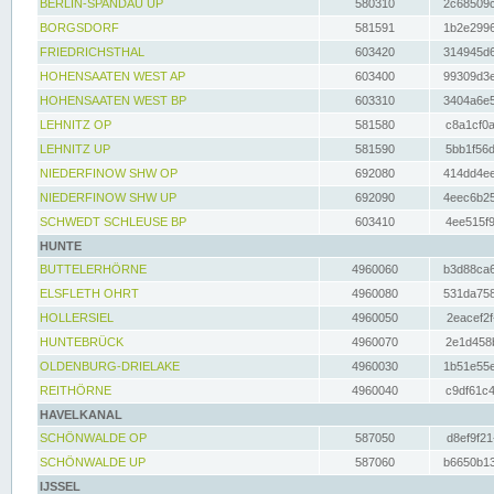
BERLIN-SPANDAU UP
580310
2c68509c
BORGSDORF
581591
1b2e2996
FRIEDRICHSTHAL
603420
314945d6
HOHENSAATEN WEST AP
603400
99309d3e
HOHENSAATEN WEST BP
603310
3404a6e5
LEHNITZ OP
581580
c8a1cf0a
LEHNITZ UP
581590
5bb1f56d
NIEDERFINOW SHW OP
692080
414dd4ee
NIEDERFINOW SHW UP
692090
4eec6b25
SCHWEDT SCHLEUSE BP
603410
4ee515f9
HUNTE
BUTTELERHÖRNE
4960060
b3d88ca6
ELSFLETH OHRT
4960080
531da758
HOLLERSIEL
4960050
2eacef2f
HUNTEBRÜCK
4960070
2e1d458b
OLDENBURG-DRIELAKE
4960030
1b51e55e
REITHÖRNE
4960040
c9df61c4
HAVELKANAL
SCHÖNWALDE OP
587050
d8ef9f21
SCHÖNWALDE UP
587060
b6650b13
IJSSEL