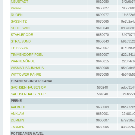
NEUSTADT
9610080
3f0b6b74
Prerow
9650027
7d50c68c
RUDEN
9690077
1fa822e6
SASSNITZ
9670065
9e7b2a4d
SCHLESWIG
9610040
09370c05
STAHLBRODE
9650070
340707f4
STRALSUND
9650043
b9163121
THIESSOW
9670067
d1c9bb3c
TIMMENDORF POEL
9630007
d22c341b
WARNEMÜNDE
9640015
220ff4c6
WISMAR-BAUMHAUS
9630008
95a0ab45
WITTOWER FÄHRE
9670055
4b348b56
ORANIENBURGER KANAL
SACHSENHAUSEN OP
580240
adbd3144
SACHSENHAUSEN UP
581840
0a6fe221
PEENE
AALBUDE
9660009
8ba772ed
ANKLAM
9660001
22fd01e0
DEMMIN
9660007
b7e238e8
JARMEN
9660005
a3328262
POTSDAMER HAVEL