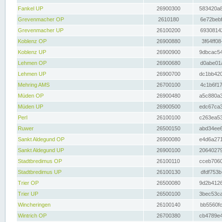
Fankel UP
26900300
583420a8
Grevenmacher OP
2610180
6e72bebf
Grevenmacher UP
26100200
69308142
Koblenz OP
26900880
3f64ff08
Koblenz UP
26900900
9dbcac54
Lehmen OP
26900680
d0abe01a
Lehmen UP
26900700
dc1bb420
Mehring AMS
26700100
4c1b6f17
Müden OP
26900480
a5c880a3
Müden UP
26900500
edc67ca3
Perl
26100100
c263ea53
Ruwer
26500150
abd34ee6
Sankt Aldegund OP
26900080
e4d6a271
Sankt Aldegund UP
26900100
20640279
Stadtbredimus OP
26100110
cceb7060
Stadtbredimus UP
26100130
dfdf753b
Trier OP
26500080
9d2b4126
Trier UP
26500100
3bec53ca
Wincheringen
26100140
bb5560fc
Wintrich OP
26700380
cb4789e4