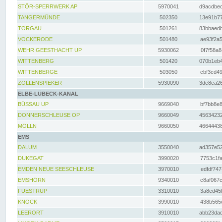
STÖR-SPERRWERK AP
5970041
d9acdbec
TANGERMÜNDE
502350
13e91b77
TORGAU
501261
83bbaedb
VOCKERODE
501480
ae93f2a5
WEHR GEESTHACHT UP
5930062
0f7f58a8
WITTENBERG
501420
070b1eb4
WITTENBERGE
503050
cbf3cd49
ZOLLENSPIEKER
5930090
3de8ea26
ELBE-LÜBECK-KANAL
BÜSSAU UP
9669040
bf7bb8e8
DONNERSCHLEUSE OP
9660049
45634232
MÖLLN
9660050
46644438
EMS
DALUM
3550040
ad357e52
DUKEGAT
3990020
7753c1fa
EMDEN NEUE SEESCHLEUSE
3970010
edfdf747
EMSHÖRN
9340010
c8af067c
FUESTRUP
3310010
3a8ed45f
KNOCK
3990010
438b565e
LEERORT
3910010
abb23dad