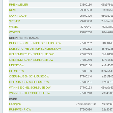
RHEINWEILER
23300130
06b978dd
RUST
23300580
5389b878
SANKT GOAR
25700300
550eb7e9
SPEYER
23700600
2cb8ae5b
WESEL
2770040
f33c3cc9
WORMS
23900200
844a620f
RHEIN-HERNE-KANAL
DUISBURG-MEIDERICH SCHLEUSE OW
27700262
f18e81da
DUISBURG-MEIDERICH SCHLEUSE UW
27700273
48780245
GELSENKIRCHEN SCHLEUSE OW
27700229
5b9f8134
GELSENKIRCHEN SCHLEUSE UW
27700230
427318d0
HERNE OW
27700150
ac6c4362
HERNE UW
27700160
b9975ea1
OBERHAUSEN SCHLEUSE OW
27700240
e251f943
OBERHAUSEN SCHLEUSE UW
27700251
12f63015
WANNE EICKEL SCHLEUSE OW
27700193
05ca0e33
WANNE EICKEL SCHLEUSE UW
27700218
23045f8b
RUHR
Hattingen
2769510000100
c0594fb5
RUHRWEHR OW
27600090
12a3037f