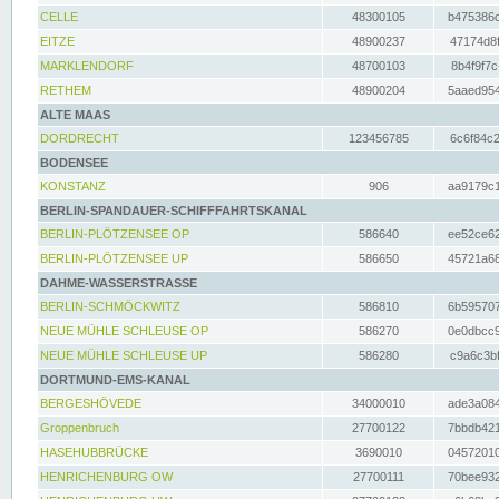
CELLE
48300105
b475386c
EITZE
48900237
47174d8f
MARKLENDORF
48700103
8b4f9f7c
RETHEM
48900204
5aaed954
ALTE MAAS
DORDRECHT
123456785
6c6f84c2
BODENSEE
KONSTANZ
906
aa9179c1
BERLIN-SPANDAUER-SCHIFFFAHRTSKANAL
BERLIN-PLÖTZENSEE OP
586640
ee52ce62
BERLIN-PLÖTZENSEE UP
586650
45721a68
DAHME-WASSERSTRASSE
BERLIN-SCHMÖCKWITZ
586810
6b595707
NEUE MÜHLE SCHLEUSE OP
586270
0e0dbcc9
NEUE MÜHLE SCHLEUSE UP
586280
c9a6c3bf
DORTMUND-EMS-KANAL
BERGESHÖVEDE
34000010
ade3a084
Groppenbruch
27700122
7bbdb421
HASEHUBBRÜCKE
3690010
04572010
HENRICHENBURG OW
27700111
70bee932