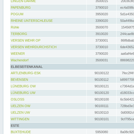
LINGEN-DARME
3500015
200363fc
PAPENBURG
3790010
ec4a598d
POGUM
3950020
5d1e4350
RHEINE UNTERSCHLEUSE
3390020
50a449ba
Rühle
3500070
15456f75
TERBORG
3910020
244cae8b
VERSEN WEHR OP
3730001
86f8dbab
VERSEN WEHRDURCHSTICH
3730010
6de43652
WEENER
3790020
aa6af4e6
Wachendorf
3500031
88698229
ELBESEITENKANAL
ARTLENBURG-ESK
90100122
7fec2f4f
BEVENSEN
90100112
b8997708
LÜNEBURG OW
90100121
c7364d1e
LÜNEBURG UW
90100120
d18033cd
OSLOSS
90100100
6c5b6422
UELZEN OW
90100111
728bd3e3
UELZEN UW
90100110
0d0082cf
WITTINGEN
90100101
9cf795ce
ESTE
BUXTEHUDE
5950080
8a08c920