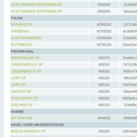
ESTE INNERES SPERRWERK AP
5950082
227b83f7
ESTE INNERES SPERRWERK BP
5950081
5fea1a12
FULDA
BONAFORTH
42900201
23721dfd
GREBENAU
42700202
acd63934
GUNTERSHAUSEN
42900100
213a585d
ROTENBURG
42700100
d1ba62a4
FINOWKANAL
EBERSWALDE OP
693170
3cd46cc7
GRAFENBRÜCK OP
693050
547422fb
LEESENBRÜCK OP
693030
f099ce74
LIEPE OP
693230
6f81b35f
LIEPE UP
693240
79d783d3
RAGÖSE OP
693190
b6bbe4f8
RUHLSDORF OP
693010
6629a4ca
STECHER OP
693210
516fbf8c
HAMME
RITTERHUDE
4940030
f49855d8
HAVEL-ODER-WASSERSTRASSE
BERLIN-SPANDAU OP
580300
e607a4b6