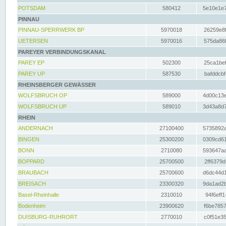
POTSDAM
580412
5e10e1e7
PINNAU
PINNAU-SPERRWERK BP
5970018
26259e8f
UETERSEN
5970016
575da86f
PAREYER VERBINDUNGSKANAL
PAREY EP
502300
25ca1bef
PAREY UP
587530
bafddcbf
RHEINSBERGER GEWÄSSER
WOLFSBRUCH OP
589000
4d00c13e
WOLFSBRUCH UP
589010
3d43a8d7
RHEIN
ANDERNACH
27100400
5735892a
BINGEN
25300200
0309cd61
BONN
2710080
593647aa
BOPPARD
25700500
2ff6379d
BRAUBACH
25700600
d6dc44d1
BREISACH
23300320
9da1ad2b
Basel-Rheinhalle
2310010
94f6eff1
Bodenheim
23900620
f6be7857
DUISBURG-RUHRORT
2770010
c0f51e35