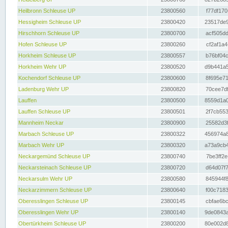
Heilbronn Schleuse UP
23800560
f77df170
Hessigheim Schleuse UP
23800420
23517de9
Hirschhorn Schleuse UP
23800700
acf505dd
Hofen Schleuse UP
23800260
cf2af1a4
Horkheim Schleuse UP
23800557
b76bf04c
Horkheim Wehr UP
23800520
d9b441a5
Kochendorf Schleuse UP
23800600
8f695e71
Ladenburg Wehr UP
23800820
70cee7df
Lauffen
23800500
8559d1a0
Lauffen Schleuse UP
23800501
2f7cb553
Mannheim Neckar
23800900
25582d3f
Marbach Schleuse UP
23800322
456974a8
Marbach Wehr UP
23800320
a73a9cb4
Neckargemünd Schleuse UP
23800740
7be3ff2e
Neckarsteinach Schleuse UP
23800720
d64d07f7
Neckarsulm Wehr UP
23800580
845944f8
Neckarzimmern Schleuse UP
23800640
f00c7183
Oberesslingen Schleuse UP
23800145
cbfae6bc
Oberesslingen Wehr UP
23800140
9de0843a
Obertürkheim Schleuse UP
23800200
80e002d8