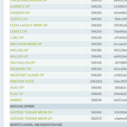
FINDENWIRUNSHIER OP
596410
a5902c55
GARWITZ UP
596230
12499527
GRABOW OP
596330
db4a69b2
GÜRITZ OP
596350
956ce5ff
KLEIN LAASCH WEHR OP
596300
25530a3e
LEWITZ OP
596250
7bbd90ad
LÜBZ OP
596140
d75442cf
MALCHOW WEHR OP
596200
bccaacb3
MALLISS OP
596390
497c29ee
MALLISS UP
596400
a64918a6
NEU KALLISS OP
596430
30739ff3
NEUBURG OP
596160
541c508a
NEUSTADT GLEWE OP
596280
c4381eb3
PARCHIM GÜTE
5961801
3dec3921
PLAU OP
596080
3ffddb2c
PLAU UP
596090
506e6b03
WAREN
596030
bd317edd
MÜGGELSPREE
GROSSE TRÄNKE WEHR OP
582660
81630fdd
GROSSE TRÄNKE WEHR UP
582670
cfad4ee5
MÜRITZ-HAVEL-WASSERSTRASSE