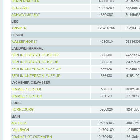
HERRENHAUSEN
48800108
8134af78
NEUSTADT
48800200
dda39817
SCHWARMSTEDT
48800301
8e16bd66
LEK
KRIMPEN
123456784
f5c96f13
LESUM
WASSERHORST
4930010
76844306
LANDWEHRKANAL
BERLIN-OBERSCHLEUSE OP
586600
24ce3282
BERLIN-OBERSCHLEUSE UP
586610
c42ad3df
BERLIN-UNTERSCHLEUSE OP
586620
503ad891
BERLIN-UNTERSCHLEUSE UP
586630
d198c901
LYCHENER GEWÄSSER
HIMMELPFORT OP
581110
bcdfa310
HIMMELPFORT UP
581120
9592d736
LÜHE
HORNEBURG
5960020
3244d787
MAIN
ASTHEIM
24300406
3de69bf8
FAULBACH
24700109
a919f57f
FRANKFURT OSTHAFEN
24700404
66ff3eb4