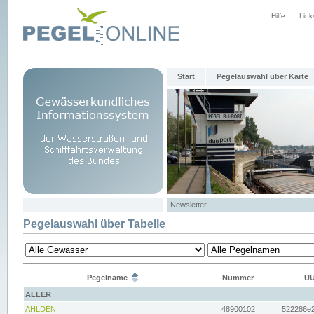
Hilfe
Link
Start
Pegelauswahl über Karte
Newsletter
Pegelauswahl über Tabelle
Pegelname
Nummer
UU
ALLER
AHLDEN
48900102
522286e2