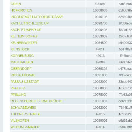
GREIN
420091
f3bf0b0b
HOFKIRCHEN
10088003
616dd98e
INGOLSTADT LUITPOLDSTRASSE
10046105
824a046b
KACHLET SCHLEUSE UP
10090708
0fd56e0a
KACHLET WEHR UP
10090408
560cf185
KELHEIM DONAU
10053009
296fc6d4
KELHEIMWINZER
10054500
c9409937
KIENSTOCK
42011
56178f74
KORNEUBURG
42013
ff44be4a
MAUTHAUSEN
42009
6b002fef
OBERNDORF
10056302
e476bcad
PASSAU DONAU
10091008
9f12c405
PASSAU ILZSTADT
10092000
33ceb441
PFATTER
10068006
f768173a
PFELLING
10078000
7fe63a95
REGENSBURG EISERNE BRÜCKE
10061007
eebd633a
SCHWABELWEIS
10062000
7644f1d7
THEBNERSTRASSL
42015
f7b5c3d3
VILSHOFEN
10089006
e6d68ab7
WILDUNGSMAUER
42014
35846b8b