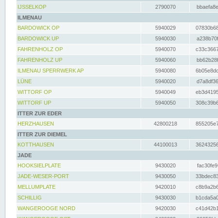
IJSSELKOP
2790070
bbaefa8e
ILMENAU
BARDOWICK OP
5940029
07830b68
BARDOWICK UP
5940030
a238b70f
FAHRENHOLZ OP
5940070
c33c3667
FAHRENHOLZ UP
5940060
bb62b28f
ILMENAU SPERRWERK AP
5940080
6b05e8dc
LÜNE
5940020
d7a8df36
WITTORF OP
5940049
eb3d4195
WITTORF UP
5940050
308c39b6
ITTER ZUR EDER
HERZHAUSEN
42800218
855205e7
ITTER ZUR DIEMEL
KOTTHAUSEN
44100013
36243256
JADE
HOOKSIELPLATE
9430020
fac30fe9
JADE-WESER-PORT
9430050
33bdec83
MELLUMPLATE
9420010
c8b9a2b6
SCHILLIG
9430030
b1cda5a0
WANGEROOGE NORD
9420030
c41d42b1