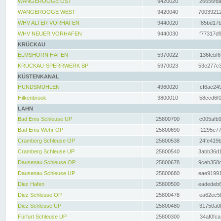
WANGEROOGE OST
9420020
26656fda
WANGEROOGE WEST
9420040
70039212
WHV ALTER VORHAFEN
9440020
f85bd17b
WHV NEUER VORHAFEN
9440030
f77317d9
KRÜCKAU
ELMSHORN HAFEN
5970022
136febf6
KRÜCKAU-SPERRWERK BP
5970023
53c277c3
KÜSTENKANAL
HUNDSMÜHLEN
4960020
cf6ac249
Hilkenbrook
3800010
58ccd6f0
LAHN
Bad Ems Schleuse UP
25800700
c005afb9
Bad Ems Wehr OP
25800690
f2295e77
Cramberg Schleuse OP
25800538
24fe419b
Cramberg Schleuse UP
25800540
3abb36d1
Dausenau Schleuse OP
25800678
9ceb358c
Dausenau Schleuse UP
25800680
eae91991
Diez Hafen
25800500
eadedeb6
Diez Schleuse OP
25800478
ea62ec5f
Diez Schleuse UP
25800480
31750a0f
Fürfurt Schleuse UP
25800300
34af0fca