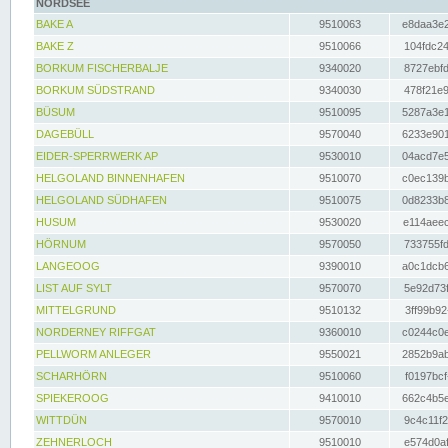
NORDSEE
BAKE A
9510063
e8daa3e2
BAKE Z
9510066
104fdc24
BORKUM FISCHERBALJE
9340020
8727ebfd
BORKUM SÜDSTRAND
9340030
478f21e9
BÜSUM
9510095
5287a3e1
DAGEBÜLL
9570040
6233e901
EIDER-SPERRWERK AP
9530010
04acd7e5
HELGOLAND BINNENHAFEN
9510070
c0ec139b
HELGOLAND SÜDHAFEN
9510075
0d8233b8
HUSUM
9530020
e114aeec
HÖRNUM
9570050
733755fd
LANGEOOG
9390010
a0c1dcb6
LIST AUF SYLT
9570070
5e92d73f
MITTELGRUND
9510132
3ff99b92
NORDERNEY RIFFGAT
9360010
c0244c0e
PELLWORM ANLEGER
9550021
2852b9ab
SCHARHÖRN
9510060
f0197bcf
SPIEKEROOG
9410010
662c4b5e
WITTDÜN
9570010
9c4c11f2
ZEHNERLOCH
9510010
e574d0af