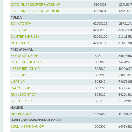
ESTE INNERES SPERRWERK AP
5950082
227b83f7
ESTE INNERES SPERRWERK BP
5950081
5fea1a12
FULDA
BONAFORTH
42900201
23721dfd
GREBENAU
42700202
acd63934
GUNTERSHAUSEN
42900100
213a585d
ROTENBURG
42700100
d1ba62a4
FINOWKANAL
EBERSWALDE OP
693170
3cd46cc7
GRAFENBRÜCK OP
693050
547422fb
LEESENBRÜCK OP
693030
f099ce74
LIEPE OP
693230
6f81b35f
LIEPE UP
693240
79d783d3
RAGÖSE OP
693190
b6bbe4f8
RUHLSDORF OP
693010
6629a4ca
STECHER OP
693210
516fbf8c
HAMME
RITTERHUDE
4940030
f49855d8
HAVEL-ODER-WASSERSTRASSE
BERLIN-SPANDAU OP
580300
e607a4b6