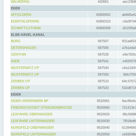
WILHERING
420061
aec23fd6
EDER
AFFOLDERN
42800502
ab9d5a42
EDERTALSPERRE
42800310
c6e9f744
SCHMITTLOTHEIM
42800309
d2155fa6
ELBE-HAVEL-KANAL
BURG
587507
831ad501
DETERSHAGEN
587505
a7b1eda9
GENTHIN
587535
e9e7f20c
KADE
587541
e4f29379
WUSTERWITZ OP
587540
c6a12d34
WUSTERWITZ UP
587550
3bfcf759
ZERBEN OP
587510
64c37072
ZERBEN UP
587520
532d8718
EIDER
EIDER-SPERRWERK BP
9520081
8ac85e6c
FRIEDRICHSTADT STRASSENBRÜCKE
9520060
721313e7
LEXFÄHRE OBERWASSER
9520020
86c5688f
LEXFÄHRE UNTERWASSER
9520030
7f01fbd8
NORDFELD OBERWASSER
9520040
61394669
NORDFELD UNTERWASSER
9520050
cb93548e