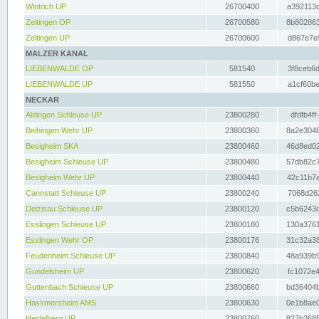
Wintrich UP
26700400
a392113c
Zeltingen OP
26700580
8b802863
Zeltingen UP
26700600
d867e7e9
MALZER KANAL
LIEBENWALDE OP
581540
3f8ceb6d
LIEBENWALDE UP
581550
a1cf60be
NECKAR
Aldingen Schleuse UP
23800280
dfdfb4ff
Beihingen Wehr UP
23800360
8a2e3048
Besigheim SKA
23800460
46d8ed02
Besigheim Schleuse UP
23800480
57db82c7
Besigheim Wehr UP
23800440
42c11b7a
Cannstatt Schleuse UP
23800240
7068d262
Deizisau Schleuse UP
23800120
c5b6243d
Esslingen Schleuse UP
23800180
130a3761
Esslingen Wehr OP
23800176
31c32a38
Feudenheim Schleuse UP
23800840
48a939b9
Gundelsheim UP
23800620
fc1072e4
Guttenbach Schleuse UP
23800660
bd36404b
Hassmersheim AMS
23800630
0e1b8ae0
Heidelberg UP
23800760
827b2685