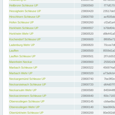
Heilbronn Schleuse UP
23800560
f77df170
Hessigheim Schleuse UP
23800420
23517de9
Hirschhorn Schleuse UP
23800700
acf505dd
Hofen Schleuse UP
23800260
cf2af1a4
Horkheim Schleuse UP
23800557
b76bf04c
Horkheim Wehr UP
23800520
d9b441a5
Kochendorf Schleuse UP
23800600
8f695e71
Ladenburg Wehr UP
23800820
70cee7df
Lauffen
23800500
8559d1a0
Lauffen Schleuse UP
23800501
2f7cb553
Mannheim Neckar
23800900
25582d3f
Marbach Schleuse UP
23800322
456974a8
Marbach Wehr UP
23800320
a73a9cb4
Neckargemünd Schleuse UP
23800740
7be3ff2e
Neckarsteinach Schleuse UP
23800720
d64d07f7
Neckarsulm Wehr UP
23800580
845944f8
Neckarzimmern Schleuse UP
23800640
f00c7183
Oberesslingen Schleuse UP
23800145
cbfae6bc
Oberesslingen Wehr UP
23800140
9de0843a
Obertürkheim Schleuse UP
23800200
80e002d8