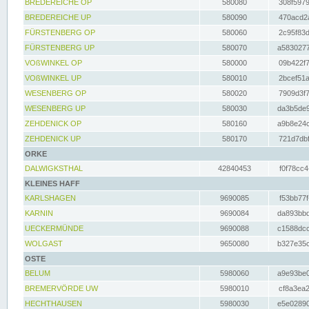
BREDEREICHE OP
580080
308f5979
BREDEREICHE UP
580090
470acd2a
FÜRSTENBERG OP
580060
2c95f83d
FÜRSTENBERG UP
580070
a5830277
VOßWINKEL OP
580000
09b422f7
VOßWINKEL UP
580010
2bcef51a
WESENBERG OP
580020
7909d3f7
WESENBERG UP
580030
da3b5de9
ZEHDENICK OP
580160
a9b8e24c
ZEHDENICK UP
580170
721d7dbf
ORKE
DALWIGKSTHAL
42840453
f0f78cc4
KLEINES HAFF
KARLSHAGEN
9690085
f53bb77f
KARNIN
9690084
da893bbd
UECKERMÜNDE
9690088
c1588dcc
WOLGAST
9650080
b327e35c
OSTE
BELUM
5980060
a9e93be0
BREMERVÖRDE UW
5980010
cf8a3ea2
HECHTHAUSEN
5980030
e5e02890