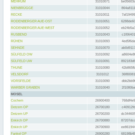
MEHRUM
31010071
be05603a
NIENBRÜGGE
31010044
864a8111
RECKE
31010011
7af19499
RODENBERGER AUE-OST
31010051
6288de60
RODENBERGER AUE-WEST
31010052
eb24b5a3
RUSBEND
31010043
c1f06401
RÜHEN
31010093
4ed5f6da
SEHNDE
31010070
ab0d9117
SÜLFELD OW
31010092
a8604e8f
SÜLFELD UW
31010091
892183d6
THUNE
31010080
42b865fb
VELSDORF
3101012
36f80081
VORSFELDE
31010090
dbb2bb9f
WARBER GRABEN
31010040
2f1080ba
MOSEL
Cochem
26900400
768df4e9
Detzem OP
26700180
c40912fd
Detzem UP
26700200
dc344605
Enkirch OP
26700880
87207dcd
Enkirch UP
26700900
ee861944
Fankel OP
26900280
68198b48