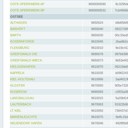
OSTE-SPERRWERK AP
9000000590
8c3295dc
OSTE-SPERRWERK BP
9000000532
7cb4566b
OSTSEE
ALTHAGEN
9650024
b8d05bf9
BARHÖFT
9650040
09227288
BARTH
9650030
00c33ed9
ECKERNFÖRDE
9610045
1faa9b2c
FLENSBURG
9610010
9e19c411
GREIFSWALD OIE
9690078
087b6386
GREIFSWALD-WIECK
9650073
6b53ef42
HEILIGENHAFEN
9610070
06219dd9
KAPPELN
9610035
b09f2243
KIEL-HOLTENAU
9610066
3ad4013f
KLOSTER
9670050
905e7328
KOSEROW
9690093
c0f33a36
LANGBALLIGAU
9610015
5a33bf14
LAUTERBACH
9670063
91922b9b
LT KIEL
9610050
736437d7
MARIENLEUCHTE
9610075
8effc15d
NEUENDORF HAFEN
9670046
492f85b8