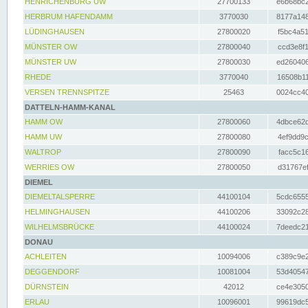
HENRICHENBURG UW
27700133
e6b68bc2
HERBRUM HAFENDAMM
3770030
8177a148
LÜDINGHAUSEN
27800020
f5bc4a51
MÜNSTER OW
27800040
ccd3e8f1
MÜNSTER UW
27800030
ed260406
RHEDE
3770040
16508b11
VERSEN TRENNSPITZE
25463
0024cc40
DATTELN-HAMM-KANAL
HAMM OW
27800060
4dbce62d
HAMM UW
27800080
4ef9dd9c
WALTROP
27800090
facc5c16
WERRIES OW
27800050
d31767ef
DIEMEL
DIEMELTALSPERRE
44100104
5cdc6555
HELMINGHAUSEN
44100206
33092c28
WILHELMSBRÜCKE
44100024
7deedc21
DONAU
ACHLEITEN
10094006
c389c9e2
DEGGENDORF
10081004
53d40547
DÜRNSTEIN
42012
ce4e3050
ERLAU
10096001
99619dc5