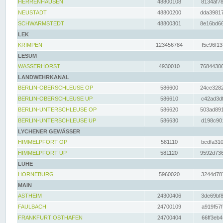
HERRENHAUSEN
48800108
8134af78
NEUSTADT
48800200
dda39817
SCHWARMSTEDT
48800301
8e16bd66
LEK
KRIMPEN
123456784
f5c96f13
LESUM
WASSERHORST
4930010
76844306
LANDWEHRKANAL
BERLIN-OBERSCHLEUSE OP
586600
24ce3282
BERLIN-OBERSCHLEUSE UP
586610
c42ad3df
BERLIN-UNTERSCHLEUSE OP
586620
503ad891
BERLIN-UNTERSCHLEUSE UP
586630
d198c901
LYCHENER GEWÄSSER
HIMMELPFORT OP
581110
bcdfa310
HIMMELPFORT UP
581120
9592d736
LÜHE
HORNEBURG
5960020
3244d787
MAIN
ASTHEIM
24300406
3de69bf8
FAULBACH
24700109
a919f57f
FRANKFURT OSTHAFEN
24700404
66ff3eb4