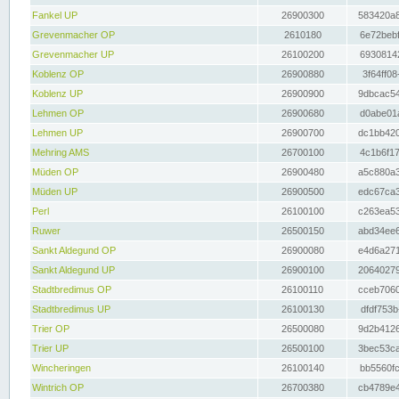
Fankel UP
26900300
583420a8
Grevenmacher OP
2610180
6e72bebf
Grevenmacher UP
26100200
69308142
Koblenz OP
26900880
3f64ff08
Koblenz UP
26900900
9dbcac54
Lehmen OP
26900680
d0abe01a
Lehmen UP
26900700
dc1bb420
Mehring AMS
26700100
4c1b6f17
Müden OP
26900480
a5c880a3
Müden UP
26900500
edc67ca3
Perl
26100100
c263ea53
Ruwer
26500150
abd34ee6
Sankt Aldegund OP
26900080
e4d6a271
Sankt Aldegund UP
26900100
20640279
Stadtbredimus OP
26100110
cceb7060
Stadtbredimus UP
26100130
dfdf753b
Trier OP
26500080
9d2b4126
Trier UP
26500100
3bec53ca
Wincheringen
26100140
bb5560fc
Wintrich OP
26700380
cb4789e4