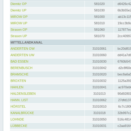
Diemitz OP
581020
d6426c42
Diemitz UP
581030
6b3b55e2
MIROW OP
581000
ab13c115
MIROW UP
581010
19cc3b9a
Strasen OP
581060
117877ec
Strasen UP
581070
2cc40997
MITTELLANDKANAL
ANDERTEN OW
31010061
bc20d819
ANDERTEN UW
31010060
dd41a7d6
BAD ESSEN
31010030
6760b547
BERENBUSCH
31010042
d2c8f60e
BRAMSCHE
31010020
bec8a6a5
BROXTEN
31010032
1125a391
HAHLEN
31010041
ac970eb0
HALDENSLEBEN
3101013
90d92801
HANN. LIST
31010062
27dfd137
HÖRSTEL
31010010
6c7c180f
KANALBRÜCKE
3101018
32b997c2
LOHNDE
31010050
516c4814
LÜBBECKE
31010031
c2aa9164