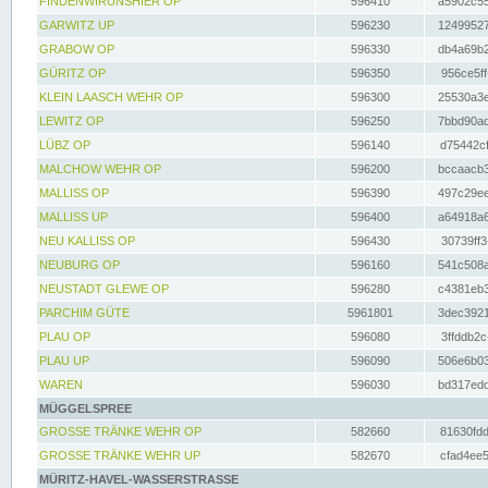
FINDENWIRUNSHIER OP
596410
a5902c55
GARWITZ UP
596230
12499527
GRABOW OP
596330
db4a69b2
GÜRITZ OP
596350
956ce5ff
KLEIN LAASCH WEHR OP
596300
25530a3e
LEWITZ OP
596250
7bbd90ad
LÜBZ OP
596140
d75442cf
MALCHOW WEHR OP
596200
bccaacb3
MALLISS OP
596390
497c29ee
MALLISS UP
596400
a64918a6
NEU KALLISS OP
596430
30739ff3
NEUBURG OP
596160
541c508a
NEUSTADT GLEWE OP
596280
c4381eb3
PARCHIM GÜTE
5961801
3dec3921
PLAU OP
596080
3ffddb2c
PLAU UP
596090
506e6b03
WAREN
596030
bd317edd
MÜGGELSPREE
GROSSE TRÄNKE WEHR OP
582660
81630fdd
GROSSE TRÄNKE WEHR UP
582670
cfad4ee5
MÜRITZ-HAVEL-WASSERSTRASSE