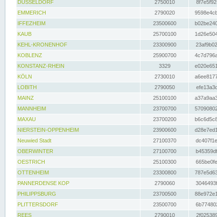
DÜSSELDORF
2750010
8f7e5f92
EMMERICH
2790020
9598e4cb
IFFEZHEIM
23500600
b02be240
KAUB
25700100
1d26e504
KEHL-KRONENHOF
23300900
23af9b02
KOBLENZ
25900700
4c7d796a
KONSTANZ-RHEIN
3329
e020e651
KÖLN
2730010
a6ee8177
LOBITH
2790050
efe13a3d
MAINZ
25100100
a37a9aa3
MANNHEIM
23700700
57090802
MAXAU
23700200
b6c6d5c8
NIERSTEIN-OPPENHEIM
23900600
d28e7ed1
Neuwied Stadt
27100370
dc407f1e
OBERWINTER
27100700
b45359df
OESTRICH
25100300
665be0fe
OTTENHEIM
23300800
787e5d63
PANNERDENSE KOP
2790060
3046493f
PHILIPPSBURG
23700500
88e972e1
PLITTERSDORF
23500700
6b774802
REES
2790010
2f025389