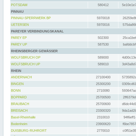
POTSDAM
580412
5e10e1e7
PINNAU
PINNAU-SPERRWERK BP
5970018
26259e8f
UETERSEN
5970016
575da86f
PAREYER VERBINDUNGSKANAL
PAREY EP
502300
25ca1bef
PAREY UP
587530
bafddcbf
RHEINSBERGER GEWÄSSER
WOLFSBRUCH OP
589000
4d00c13e
WOLFSBRUCH UP
589010
3d43a8d7
RHEIN
ANDERNACH
27100400
5735892a
BINGEN
25300200
0309cd61
BONN
2710080
593647aa
BOPPARD
25700500
2ff6379d
BRAUBACH
25700600
d6dc44d1
BREISACH
23300320
9da1ad2b
Basel-Rheinhalle
2310010
94f6eff1
Bodenheim
23900620
f6be7857
DUISBURG-RUHRORT
2770010
c0f51e35