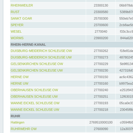
RHEINWEILER
23300130
06b978dd
RUST
23300580
5389b878
SANKT GOAR
25700300
550eb7e9
SPEYER
23700600
2cb8ae5b
WESEL
2770040
f33c3cc9
WORMS
23900200
844a620f
RHEIN-HERNE-KANAL
DUISBURG-MEIDERICH SCHLEUSE OW
27700262
f18e81da
DUISBURG-MEIDERICH SCHLEUSE UW
27700273
48780245
GELSENKIRCHEN SCHLEUSE OW
27700229
5b9f8134
GELSENKIRCHEN SCHLEUSE UW
27700230
427318d0
HERNE OW
27700150
ac6c4362
HERNE UW
27700160
b9975ea1
OBERHAUSEN SCHLEUSE OW
27700240
e251f943
OBERHAUSEN SCHLEUSE UW
27700251
12f63015
WANNE EICKEL SCHLEUSE OW
27700193
05ca0e33
WANNE EICKEL SCHLEUSE UW
27700218
23045f8b
RUHR
Hattingen
2769510000100
c0594fb5
RUHRWEHR OW
27600090
12a3037f