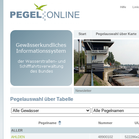
Hilfe
Link
Start
Pegelauswahl über Karte
Newsletter
Pegelauswahl über Tabelle
Pegelname
Nummer
UU
ALLER
AHLDEN
48900102
522286e2