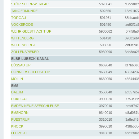
STÖR-SPERRWERK AP
5970041
d9acdbec
TANGERMÜNDE
502350
13e91b77
TORGAU
501261
83bbaedb
VOCKERODE
501480
ae93f2a5
WEHR GEESTHACHT UP
5930062
0f7f58a8
WITTENBERG
501420
070b1eb4
WITTENBERGE
503050
cbf3cd49
ZOLLENSPIEKER
5930090
3de8ea26
ELBE-LÜBECK-KANAL
BÜSSAU UP
9669040
bf7bb8e8
DONNERSCHLEUSE OP
9660049
45634232
MÖLLN
9660050
46644438
EMS
DALUM
3550040
ad357e52
DUKEGAT
3990020
7753c1fa
EMDEN NEUE SEESCHLEUSE
3970010
edfdf747
EMSHÖRN
9340010
c8af067c
FUESTRUP
3310010
3a8ed45f
KNOCK
3990010
438b565e
LEERORT
3910010
abb23dad