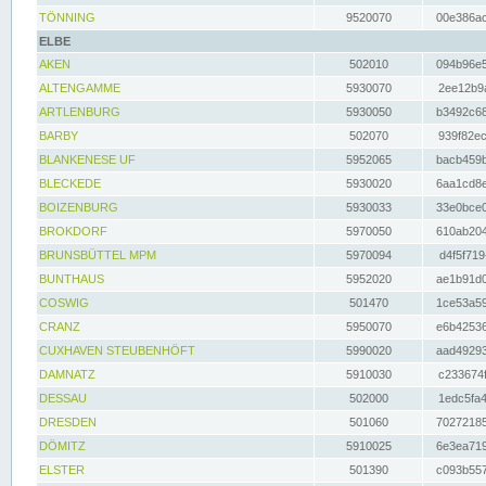
TÖNNING
9520070
00e386ac
ELBE
AKEN
502010
094b96e5
ALTENGAMME
5930070
2ee12b9a
ARTLENBURG
5930050
b3492c68
BARBY
502070
939f82ec
BLANKENESE UF
5952065
bacb459b
BLECKEDE
5930020
6aa1cd8e
BOIZENBURG
5930033
33e0bce0
BROKDORF
5970050
610ab204
BRUNSBÜTTEL MPM
5970094
d4f5f719
BUNTHAUS
5952020
ae1b91d0
COSWIG
501470
1ce53a59
CRANZ
5950070
e6b42536
CUXHAVEN STEUBENHÖFT
5990020
aad49293
DAMNATZ
5910030
c233674f
DESSAU
502000
1edc5fa4
DRESDEN
501060
70272185
DÖMITZ
5910025
6e3ea719
ELSTER
501390
c093b557