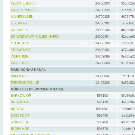
KLEINHEUBACH
24700200
355b02d2
KROTZENBURG
24700335
27eed51b
MAINFLINGEN
24700325
4627475d
OBERNAU
24700302
3c7cfb10
RAUNHEIM
24900108
db1684c1
SCHWEINFURT NEUER HAFEN
24300304
42ecae60
STEINBACH
24500100
1ed983c3
TRUNSTADT
24300202
a77aad00
WERTHEIM
24709089
0e065a22
WÜRZBURG
24300600
915d76e1
MAIN-DONAU-KANAL
BAMBERG
24300042
ff02f181
RIEDENBURG_UP
13409200
4a69e82e
MÜRITZ-ELDE-WASSERSTRASSE
BARKOW OP
596100
06d86c6b
BOBZIN OP
596120
faefa284
BUROW
5961601
a68cf527
DÖMITZ OP
596450
ec8188ee
DÖMITZ UP
596460
ad3a51da
ELDENA OP
596370
0fab94c7