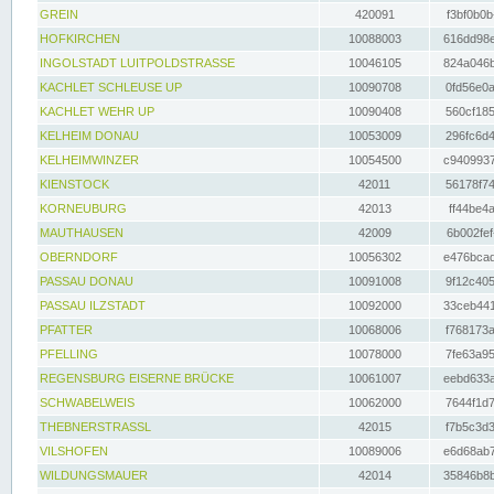
GREIN
420091
f3bf0b0b
HOFKIRCHEN
10088003
616dd98e
INGOLSTADT LUITPOLDSTRASSE
10046105
824a046b
KACHLET SCHLEUSE UP
10090708
0fd56e0a
KACHLET WEHR UP
10090408
560cf185
KELHEIM DONAU
10053009
296fc6d4
KELHEIMWINZER
10054500
c9409937
KIENSTOCK
42011
56178f74
KORNEUBURG
42013
ff44be4a
MAUTHAUSEN
42009
6b002fef
OBERNDORF
10056302
e476bcad
PASSAU DONAU
10091008
9f12c405
PASSAU ILZSTADT
10092000
33ceb441
PFATTER
10068006
f768173a
PFELLING
10078000
7fe63a95
REGENSBURG EISERNE BRÜCKE
10061007
eebd633a
SCHWABELWEIS
10062000
7644f1d7
THEBNERSTRASSL
42015
f7b5c3d3
VILSHOFEN
10089006
e6d68ab7
WILDUNGSMAUER
42014
35846b8b