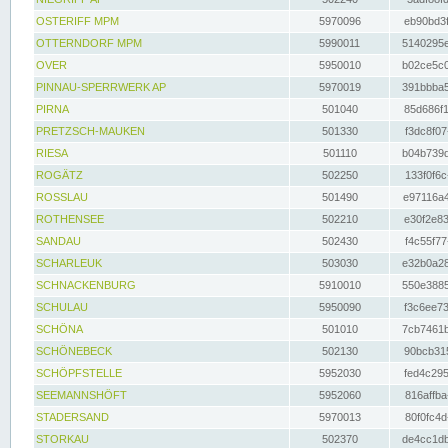
OSTERIFF MPM
5970096
eb90bd3f
OTTERNDORF MPM
5990011
5140295e
OVER
5950010
b02ce5c0
PINNAU-SPERRWERK AP
5970019
391bbba5
PIRNA
501040
85d686f1
PRETZSCH-MAUKEN
501330
f3dc8f07
RIESA
501110
b04b739d
ROGÄTZ
502250
133f0f6c
ROSSLAU
501490
e97116a4
ROTHENSEE
502210
e30f2e83
SANDAU
502430
f4c55f77
SCHARLEUK
503030
e32b0a28
SCHNACKENBURG
5910010
550e3885
SCHULAU
5950090
f3c6ee73
SCHÖNA
501010
7cb7461b
SCHÖNEBECK
502130
90bcb315
SCHÖPFSTELLE
5952030
fed4c295
SEEMANNSHÖFT
5952060
816affba
STADERSAND
5970013
80f0fc4d
STORKAU
502370
de4cc1db