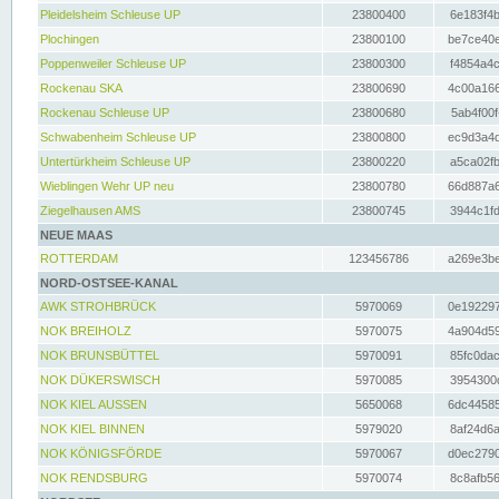
Pleidelsheim Schleuse UP
23800400
6e183f4b
Plochingen
23800100
be7ce40e
Poppenweiler Schleuse UP
23800300
f4854a4c
Rockenau SKA
23800690
4c00a166
Rockenau Schleuse UP
23800680
5ab4f00f
Schwabenheim Schleuse UP
23800800
ec9d3a4d
Untertürkheim Schleuse UP
23800220
a5ca02fb
Wieblingen Wehr UP neu
23800780
66d887a6
Ziegelhausen AMS
23800745
3944c1fd
NEUE MAAS
ROTTERDAM
123456786
a269e3be
NORD-OSTSEE-KANAL
AWK STROHBRÜCK
5970069
0e192297
NOK BREIHOLZ
5970075
4a904d59
NOK BRUNSBÜTTEL
5970091
85fc0dac
NOK DÜKERSWISCH
5970085
3954300d
NOK KIEL AUSSEN
5650068
6dc44585
NOK KIEL BINNEN
5979020
8af24d6a
NOK KÖNIGSFÖRDE
5970067
d0ec2790
NOK RENDSBURG
5970074
8c8afb56