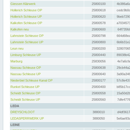
Giessen Klärwerk
25800100
4b386a6a
Hollerich Schleuse OP
25800618
cedc9b0c
Hollerich Schleuse UP
25800620
9beb7290
Kalkofen Schleuse OP
25800578
a7034573
Kalkofen neu
25800600
64f735fd
Lahnstein Schleuse OP
25800798
664d68ea
Lahnstein Schleuse UP
25800800
6b6b31e2
Leun neu
25800200
32807065
Limburg Schleuse UP
25800440
89038b42
Marburg
25830056
4e7a6cfa
Nassau Schleuse OP
25800638
29cb44a2
Nassau Schleuse UP
25800640
3a90a346
Niederbiel Schleuse Kanal OP
25800177
57c8e437
Runkel Schleuse UP
25800400
b85b17cc
Scheidt Schleuse OP
25800558
15a50d2b
Scheidt Schleuse UP
25800560
7dfe4776
LEDA
DREYSCHLOOT
3880010
d4df3617
LEDASPERRWERK UP
3880050
5e6ae93a
LEINE