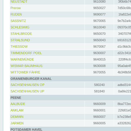
NEUSTADT
9610080
3f0b6b74
Prerow
9650027
7d50c68c
RUDEN
9690077
1fa822e6
SASSNITZ
9670065
9e7b2a4d
SCHLESWIG
9610040
09370c05
STAHLBRODE
9650070
340707f4
STRALSUND
9650043
b9163121
THIESSOW
9670067
d1c9bb3c
TIMMENDORF POEL
9630007
d22c341b
WARNEMÜNDE
9640015
220ff4c6
WISMAR-BAUMHAUS
9630008
95a0ab45
WITTOWER FÄHRE
9670055
4b348b56
ORANIENBURGER KANAL
SACHSENHAUSEN OP
580240
adbd3144
SACHSENHAUSEN UP
581840
0a6fe221
PEENE
AALBUDE
9660009
8ba772ed
ANKLAM
9660001
22fd01e0
DEMMIN
9660007
b7e238e8
JARMEN
9660005
a3328262
POTSDAMER HAVEL