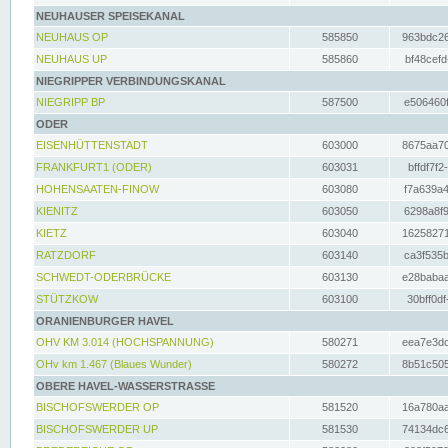
NEUHAUSER SPEISEKANAL
NEUHAUS OP
585850
963bdc26
NEUHAUS UP
585860
bf48cefd
NIEGRIPPER VERBINDUNGSKANAL
NIEGRIPP BP
587500
e506460f
ODER
EISENHÜTTENSTADT
603000
8675aa70
FRANKFURT1 (ODER)
603031
bffdf7f2
HOHENSAATEN-FINOW
603080
f7a639a4
KIENITZ
603050
6298a8f9
KIETZ
603040
16258271
RATZDORF
603140
ca3f535b
SCHWEDT-ODERBRÜCKE
603130
e28babaa
STÜTZKOW
603100
30bff0df
ORANIENBURGER HAVEL
OHV KM 3.014 (HOCHSPANNUNG)
580271
eea7e3dc
OHv km 1.467 (Blaues Wunder)
580272
8b51c505
OBERE HAVEL-WASSERSTRASSE
BISCHOFSWERDER OP
581520
16a780aa
BISCHOFSWERDER UP
581530
74134dc6