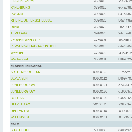
LINGEN-DARME
3500015
200363fc
PAPENBURG
3790010
ec4a598d
POGUM
3950020
5d1e4350
RHEINE UNTERSCHLEUSE
3390020
50a449ba
Rühle
3500070
15456f75
TERBORG
3910020
244cae8b
VERSEN WEHR OP
3730001
86f8dbab
VERSEN WEHRDURCHSTICH
3730010
6de43652
WEENER
3790020
aa6af4e6
Wachendorf
3500031
88698229
ELBESEITENKANAL
ARTLENBURG-ESK
90100122
7fec2f4f
BEVENSEN
90100112
b8997708
LÜNEBURG OW
90100121
c7364d1e
LÜNEBURG UW
90100120
d18033cd
OSLOSS
90100100
6c5b6422
UELZEN OW
90100111
728bd3e3
UELZEN UW
90100110
0d0082cf
WITTINGEN
90100101
9cf795ce
ESTE
BUXTEHUDE
5950080
8a08c920