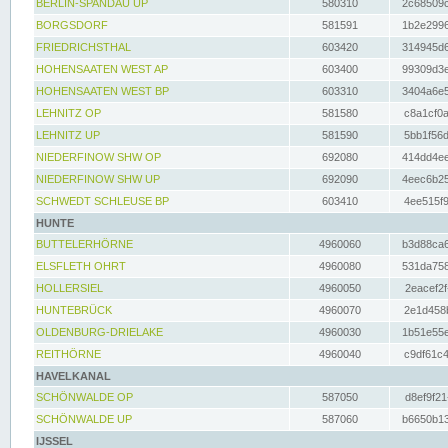
BERLIN-SPANDAU UP
580310
2c68509c
BORGSDORF
581591
1b2e2996
FRIEDRICHSTHAL
603420
314945d6
HOHENSAATEN WEST AP
603400
99309d3e
HOHENSAATEN WEST BP
603310
3404a6e5
LEHNITZ OP
581580
c8a1cf0a
LEHNITZ UP
581590
5bb1f56d
NIEDERFINOW SHW OP
692080
414dd4ee
NIEDERFINOW SHW UP
692090
4eec6b25
SCHWEDT SCHLEUSE BP
603410
4ee515f9
HUNTE
BUTTELERHÖRNE
4960060
b3d88ca6
ELSFLETH OHRT
4960080
531da758
HOLLERSIEL
4960050
2eacef2f
HUNTEBRÜCK
4960070
2e1d458b
OLDENBURG-DRIELAKE
4960030
1b51e55e
REITHÖRNE
4960040
c9df61c4
HAVELKANAL
SCHÖNWALDE OP
587050
d8ef9f21
SCHÖNWALDE UP
587060
b6650b13
IJSSEL