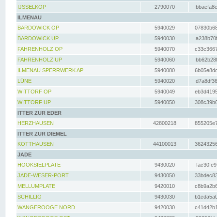
IJSSELKOP
2790070
bbaefa8e
ILMENAU
BARDOWICK OP
5940029
07830b68
BARDOWICK UP
5940030
a238b70f
FAHRENHOLZ OP
5940070
c33c3667
FAHRENHOLZ UP
5940060
bb62b28f
ILMENAU SPERRWERK AP
5940080
6b05e8dc
LÜNE
5940020
d7a8df36
WITTORF OP
5940049
eb3d4195
WITTORF UP
5940050
308c39b6
ITTER ZUR EDER
HERZHAUSEN
42800218
855205e7
ITTER ZUR DIEMEL
KOTTHAUSEN
44100013
36243256
JADE
HOOKSIELPLATE
9430020
fac30fe9
JADE-WESER-PORT
9430050
33bdec83
MELLUMPLATE
9420010
c8b9a2b6
SCHILLIG
9430030
b1cda5a0
WANGEROOGE NORD
9420030
c41d42b1