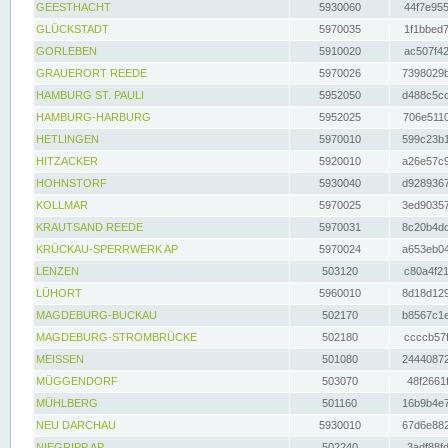
GEESTHACHT
5930060
44f7e955
GLÜCKSTADT
5970035
1f1bbed7
GORLEBEN
5910020
ac507f42
GRAUERORT REEDE
5970026
7398029b
HAMBURG ST. PAULI
5952050
d488c5cc
HAMBURG-HARBURG
5952025
706e5110
HETLINGEN
5970010
599c23b1
HITZACKER
5920010
a26e57c9
HOHNSTORF
5930040
d9289367
KOLLMAR
5970025
3ed90357
KRAUTSAND REEDE
5970031
8c20b4dc
KRÜCKAU-SPERRWERK AP
5970024
a653eb04
LENZEN
503120
c80a4f21
LÜHORT
5960010
8d18d129
MAGDEBURG-BUCKAU
502170
b8567c1e
MAGDEBURG-STROMBRÜCKE
502180
ccccb57f
MEISSEN
501080
24440872
MÜGGENDORF
503070
48f2661f
MÜHLBERG
501160
16b9b4e7
NEU DARCHAU
5930010
67d6e882
NIEGRIPP AP
502240
3adf88fd