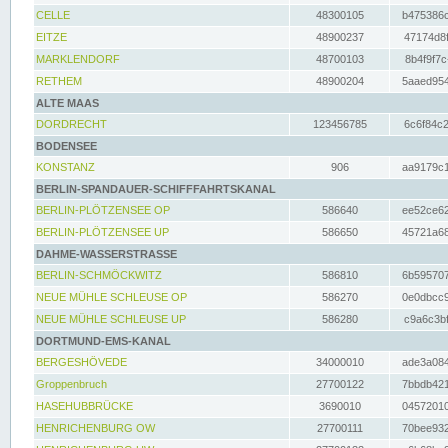
CELLE
48300105
b475386c
EITZE
48900237
47174d8f
MARKLENDORF
48700103
8b4f9f7c
RETHEM
48900204
5aaed954
ALTE MAAS
DORDRECHT
123456785
6c6f84c2
BODENSEE
KONSTANZ
906
aa9179c1
BERLIN-SPANDAUER-SCHIFFFAHRTSKANAL
BERLIN-PLÖTZENSEE OP
586640
ee52ce62
BERLIN-PLÖTZENSEE UP
586650
45721a68
DAHME-WASSERSTRASSE
BERLIN-SCHMÖCKWITZ
586810
6b595707
NEUE MÜHLE SCHLEUSE OP
586270
0e0dbcc9
NEUE MÜHLE SCHLEUSE UP
586280
c9a6c3bf
DORTMUND-EMS-KANAL
BERGESHÖVEDE
34000010
ade3a084
Groppenbruch
27700122
7bbdb421
HASEHUBBRÜCKE
3690010
04572010
HENRICHENBURG OW
27700111
70bee932