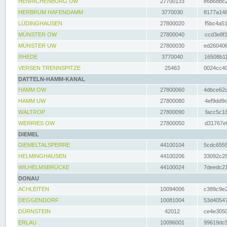
HENRICHENBURG UW
27700133
e6b68bc2
HERBRUM HAFENDAMM
3770030
8177a148
LÜDINGHAUSEN
27800020
f5bc4a51
MÜNSTER OW
27800040
ccd3e8f1
MÜNSTER UW
27800030
ed260406
RHEDE
3770040
16508b11
VERSEN TRENNSPITZE
25463
0024cc40
DATTELN-HAMM-KANAL
HAMM OW
27800060
4dbce62d
HAMM UW
27800080
4ef9dd9c
WALTROP
27800090
facc5c16
WERRIES OW
27800050
d31767ef
DIEMEL
DIEMELTALSPERRE
44100104
5cdc6555
HELMINGHAUSEN
44100206
33092c28
WILHELMSBRÜCKE
44100024
7deedc21
DONAU
ACHLEITEN
10094006
c389c9e2
DEGGENDORF
10081004
53d40547
DÜRNSTEIN
42012
ce4e3050
ERLAU
10096001
99619dc5