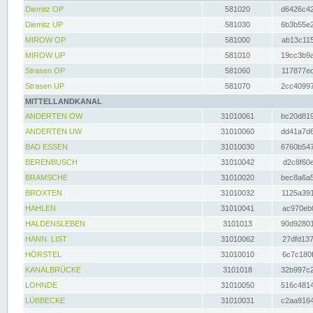
Diemitz OP
581020
d6426c42
Diemitz UP
581030
6b3b55e2
MIROW OP
581000
ab13c115
MIROW UP
581010
19cc3b9a
Strasen OP
581060
117877ec
Strasen UP
581070
2cc40997
MITTELLANDKANAL
ANDERTEN OW
31010061
bc20d819
ANDERTEN UW
31010060
dd41a7d6
BAD ESSEN
31010030
6760b547
BERENBUSCH
31010042
d2c8f60e
BRAMSCHE
31010020
bec8a6a5
BROXTEN
31010032
1125a391
HAHLEN
31010041
ac970eb0
HALDENSLEBEN
3101013
90d92801
HANN. LIST
31010062
27dfd137
HÖRSTEL
31010010
6c7c180f
KANALBRÜCKE
3101018
32b997c2
LOHNDE
31010050
516c4814
LÜBBECKE
31010031
c2aa9164