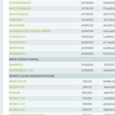
KLEINHEUBACH
24700200
355b02d2
KROTZENBURG
24700335
27eed51b
MAINFLINGEN
24700325
4627475d
OBERNAU
24700302
3c7cfb10
RAUNHEIM
24900108
db1684c1
SCHWEINFURT NEUER HAFEN
24300304
42ecae60
STEINBACH
24500100
1ed983c3
TRUNSTADT
24300202
a77aad00
WERTHEIM
24709089
0e065a22
WÜRZBURG
24300600
915d76e1
MAIN-DONAU-KANAL
BAMBERG
24300042
ff02f181
RIEDENBURG_UP
13409200
4a69e82e
MÜRITZ-ELDE-WASSERSTRASSE
BARKOW OP
596100
06d86c6b
BOBZIN OP
596120
faefa284
BUROW
5961601
a68cf527
DÖMITZ OP
596450
ec8188ee
DÖMITZ UP
596460
ad3a51da
ELDENA OP
596370
0fab94c7