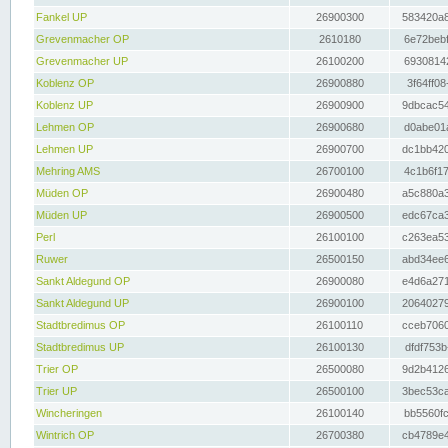
Fankel UP
26900300
583420a8
Grevenmacher OP
2610180
6e72bebf
Grevenmacher UP
26100200
69308142
Koblenz OP
26900880
3f64ff08
Koblenz UP
26900900
9dbcac54
Lehmen OP
26900680
d0abe01a
Lehmen UP
26900700
dc1bb420
Mehring AMS
26700100
4c1b6f17
Müden OP
26900480
a5c880a3
Müden UP
26900500
edc67ca3
Perl
26100100
c263ea53
Ruwer
26500150
abd34ee6
Sankt Aldegund OP
26900080
e4d6a271
Sankt Aldegund UP
26900100
20640279
Stadtbredimus OP
26100110
cceb7060
Stadtbredimus UP
26100130
dfdf753b
Trier OP
26500080
9d2b4126
Trier UP
26500100
3bec53ca
Wincheringen
26100140
bb5560fc
Wintrich OP
26700380
cb4789e4