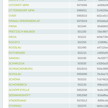
OSTERIFF MPM
5970096
eb90bd3f
OTTERNDORF MPM
5990011
5140295e
OVER
5950010
b02ce5c0
PINNAU-SPERRWERK AP
5970019
391bbba5
PIRNA
501040
85d686f1
PRETZSCH-MAUKEN
501330
f3dc8f07
RIESA
501110
b04b739d
ROGÄTZ
502250
133f0f6c
ROSSLAU
501490
e97116a4
ROTHENSEE
502210
e30f2e83
SANDAU
502430
f4c55f77
SCHARLEUK
503030
e32b0a28
SCHNACKENBURG
5910010
550e3885
SCHULAU
5950090
f3c6ee73
SCHÖNA
501010
7cb7461b
SCHÖNEBECK
502130
90bcb315
SCHÖPFSTELLE
5952030
fed4c295
SEEMANNSHÖFT
5952060
816affba
STADERSAND
5970013
80f0fc4d
STORKAU
502370
de4cc1db