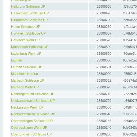
Heilbronn Schleuse UP
23800560
f77df170
Hessigheim Schleuse UP
23800420
23517de9
Hirschhorn Schleuse UP
23800700
acf505dd
Hofen Schleuse UP
23800260
cf2af1a4
Horkheim Schleuse UP
23800557
b76bf04c
Horkheim Wehr UP
23800520
d9b441a5
Kochendorf Schleuse UP
23800600
8f695e71
Ladenburg Wehr UP
23800820
70cee7df
Lauffen
23800500
8559d1a0
Lauffen Schleuse UP
23800501
2f7cb553
Mannheim Neckar
23800900
25582d3f
Marbach Schleuse UP
23800322
456974a8
Marbach Wehr UP
23800320
a73a9cb4
Neckargemünd Schleuse UP
23800740
7be3ff2e
Neckarsteinach Schleuse UP
23800720
d64d07f7
Neckarsulm Wehr UP
23800580
845944f8
Neckarzimmern Schleuse UP
23800640
f00c7183
Oberesslingen Schleuse UP
23800145
cbfae6bc
Oberesslingen Wehr UP
23800140
9de0843a
Obertürkheim Schleuse UP
23800200
80e002d8