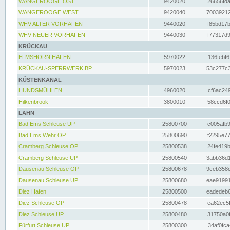
WANGEROOGE OST
9420020
26656fda
WANGEROOGE WEST
9420040
70039212
WHV ALTER VORHAFEN
9440020
f85bd17b
WHV NEUER VORHAFEN
9440030
f77317d9
KRÜCKAU
ELMSHORN HAFEN
5970022
136febf6
KRÜCKAU-SPERRWERK BP
5970023
53c277c3
KÜSTENKANAL
HUNDSMÜHLEN
4960020
cf6ac249
Hilkenbrook
3800010
58ccd6f0
LAHN
Bad Ems Schleuse UP
25800700
c005afb9
Bad Ems Wehr OP
25800690
f2295e77
Cramberg Schleuse OP
25800538
24fe419b
Cramberg Schleuse UP
25800540
3abb36d1
Dausenau Schleuse OP
25800678
9ceb358c
Dausenau Schleuse UP
25800680
eae91991
Diez Hafen
25800500
eadedeb6
Diez Schleuse OP
25800478
ea62ec5f
Diez Schleuse UP
25800480
31750a0f
Fürfurt Schleuse UP
25800300
34af0fca