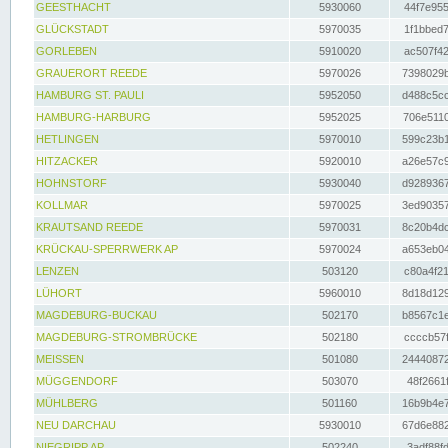
GEESTHACHT
5930060
44f7e955
GLÜCKSTADT
5970035
1f1bbed7
GORLEBEN
5910020
ac507f42
GRAUERORT REEDE
5970026
7398029b
HAMBURG ST. PAULI
5952050
d488c5cc
HAMBURG-HARBURG
5952025
706e5110
HETLINGEN
5970010
599c23b1
HITZACKER
5920010
a26e57c9
HOHNSTORF
5930040
d9289367
KOLLMAR
5970025
3ed90357
KRAUTSAND REEDE
5970031
8c20b4dc
KRÜCKAU-SPERRWERK AP
5970024
a653eb04
LENZEN
503120
c80a4f21
LÜHORT
5960010
8d18d129
MAGDEBURG-BUCKAU
502170
b8567c1e
MAGDEBURG-STROMBRÜCKE
502180
ccccb57f
MEISSEN
501080
24440872
MÜGGENDORF
503070
48f2661f
MÜHLBERG
501160
16b9b4e7
NEU DARCHAU
5930010
67d6e882
NIEGRIPP AP
502240
3adf88fd