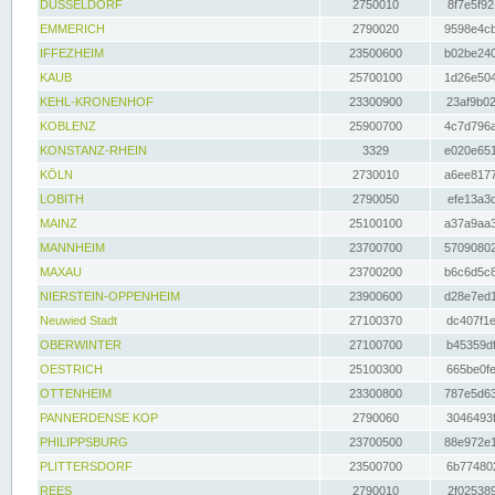
DÜSSELDORF
2750010
8f7e5f92
EMMERICH
2790020
9598e4cb
IFFEZHEIM
23500600
b02be240
KAUB
25700100
1d26e504
KEHL-KRONENHOF
23300900
23af9b02
KOBLENZ
25900700
4c7d796a
KONSTANZ-RHEIN
3329
e020e651
KÖLN
2730010
a6ee8177
LOBITH
2790050
efe13a3d
MAINZ
25100100
a37a9aa3
MANNHEIM
23700700
57090802
MAXAU
23700200
b6c6d5c8
NIERSTEIN-OPPENHEIM
23900600
d28e7ed1
Neuwied Stadt
27100370
dc407f1e
OBERWINTER
27100700
b45359df
OESTRICH
25100300
665be0fe
OTTENHEIM
23300800
787e5d63
PANNERDENSE KOP
2790060
3046493f
PHILIPPSBURG
23700500
88e972e1
PLITTERSDORF
23500700
6b774802
REES
2790010
2f025389