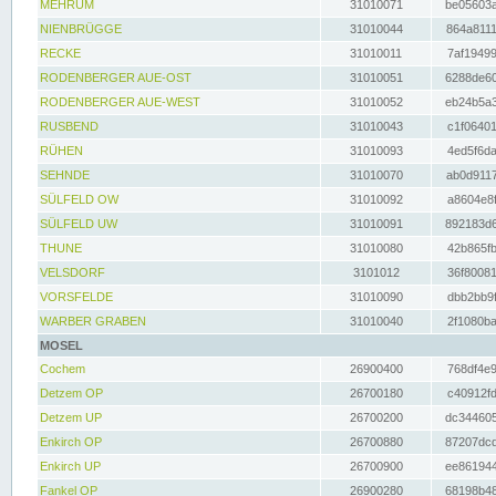
MEHRUM
31010071
be05603a
NIENBRÜGGE
31010044
864a8111
RECKE
31010011
7af19499
RODENBERGER AUE-OST
31010051
6288de60
RODENBERGER AUE-WEST
31010052
eb24b5a3
RUSBEND
31010043
c1f06401
RÜHEN
31010093
4ed5f6da
SEHNDE
31010070
ab0d9117
SÜLFELD OW
31010092
a8604e8f
SÜLFELD UW
31010091
892183d6
THUNE
31010080
42b865fb
VELSDORF
3101012
36f80081
VORSFELDE
31010090
dbb2bb9f
WARBER GRABEN
31010040
2f1080ba
MOSEL
Cochem
26900400
768df4e9
Detzem OP
26700180
c40912fd
Detzem UP
26700200
dc344605
Enkirch OP
26700880
87207dcd
Enkirch UP
26700900
ee861944
Fankel OP
26900280
68198b48