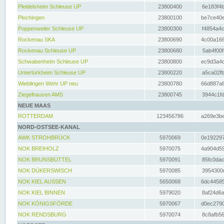
Pleidelsheim Schleuse UP
23800400
6e183f4b
Plochingen
23800100
be7ce40e
Poppenweiler Schleuse UP
23800300
f4854a4c
Rockenau SKA
23800690
4c00a166
Rockenau Schleuse UP
23800680
5ab4f00f
Schwabenheim Schleuse UP
23800800
ec9d3a4d
Untertürkheim Schleuse UP
23800220
a5ca02fb
Wieblingen Wehr UP neu
23800780
66d887a6
Ziegelhausen AMS
23800745
3944c1fd
NEUE MAAS
ROTTERDAM
123456786
a269e3be
NORD-OSTSEE-KANAL
AWK STROHBRÜCK
5970069
0e192297
NOK BREIHOLZ
5970075
4a904d59
NOK BRUNSBÜTTEL
5970091
85fc0dac
NOK DÜKERSWISCH
5970085
3954300d
NOK KIEL AUSSEN
5650068
6dc44585
NOK KIEL BINNEN
5979020
8af24d6a
NOK KÖNIGSFÖRDE
5970067
d0ec2790
NOK RENDSBURG
5970074
8c8afb56