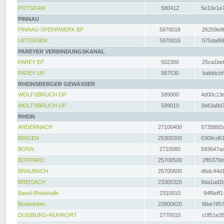
POTSDAM
580412
5e10e1e7
PINNAU
PINNAU-SPERRWERK BP
5970018
26259e8f
UETERSEN
5970016
575da86f
PAREYER VERBINDUNGSKANAL
PAREY EP
502300
25ca1bef
PAREY UP
587530
bafddcbf
RHEINSBERGER GEWÄSSER
WOLFSBRUCH OP
589000
4d00c13e
WOLFSBRUCH UP
589010
3d43a8d7
RHEIN
ANDERNACH
27100400
5735892a
BINGEN
25300200
0309cd61
BONN
2710080
593647aa
BOPPARD
25700500
2ff6379d
BRAUBACH
25700600
d6dc44d1
BREISACH
23300320
9da1ad2b
Basel-Rheinhalle
2310010
94f6eff1
Bodenheim
23900620
f6be7857
DUISBURG-RUHRORT
2770010
c0f51e35