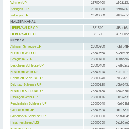
Wintrich UP
26700400
a392113c
Zeltingen OP
26700580
8b802863
Zeltingen UP
26700600
d867e7e9
MALZER KANAL
LIEBENWALDE OP
581540
3f8ceb6d
LIEBENWALDE UP
581550
a1cf60be
NECKAR
Aldingen Schleuse UP
23800280
dfdfb4ff
Beihingen Wehr UP
23800360
8a2e3048
Besigheim SKA
23800460
46d8ed02
Besigheim Schleuse UP
23800480
57db82c7
Besigheim Wehr UP
23800440
42c11b7a
Cannstatt Schleuse UP
23800240
7068d262
Deizisau Schleuse UP
23800120
c5b6243d
Esslingen Schleuse UP
23800180
130a3761
Esslingen Wehr OP
23800176
31c32a38
Feudenheim Schleuse UP
23800840
48a939b9
Gundelsheim UP
23800620
fc1072e4
Guttenbach Schleuse UP
23800660
bd36404b
Hassmersheim AMS
23800630
0e1b8ae0
Heidelberg UP
23800760
827b2685