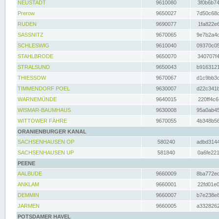
NEUSTADT
9610080
3f0b6b74
Prerow
9650027
7d50c68c
RUDEN
9690077
1fa822e6
SASSNITZ
9670065
9e7b2a4d
SCHLESWIG
9610040
09370c05
STAHLBRODE
9650070
340707f4
STRALSUND
9650043
b9163121
THIESSOW
9670067
d1c9bb3c
TIMMENDORF POEL
9630007
d22c341b
WARNEMÜNDE
9640015
220ff4c6
WISMAR-BAUMHAUS
9630008
95a0ab45
WITTOWER FÄHRE
9670055
4b348b56
ORANIENBURGER KANAL
SACHSENHAUSEN OP
580240
adbd3144
SACHSENHAUSEN UP
581840
0a6fe221
PEENE
AALBUDE
9660009
8ba772ed
ANKLAM
9660001
22fd01e0
DEMMIN
9660007
b7e238e8
JARMEN
9660005
a3328262
POTSDAMER HAVEL