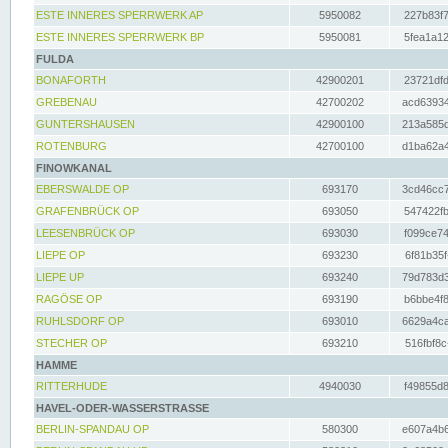
ESTE INNERES SPERRWERK AP
5950082
227b83f7
ESTE INNERES SPERRWERK BP
5950081
5fea1a12
FULDA
BONAFORTH
42900201
23721dfd
GREBENAU
42700202
acd63934
GUNTERSHAUSEN
42900100
213a585d
ROTENBURG
42700100
d1ba62a4
FINOWKANAL
EBERSWALDE OP
693170
3cd46cc7
GRAFENBRÜCK OP
693050
547422fb
LEESENBRÜCK OP
693030
f099ce74
LIEPE OP
693230
6f81b35f
LIEPE UP
693240
79d783d3
RAGÖSE OP
693190
b6bbe4f8
RUHLSDORF OP
693010
6629a4ca
STECHER OP
693210
516fbf8c
HAMME
RITTERHUDE
4940030
f49855d8
HAVEL-ODER-WASSERSTRASSE
BERLIN-SPANDAU OP
580300
e607a4b6