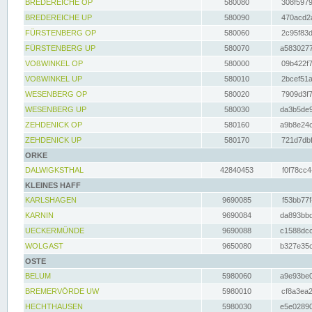
BREDEREICHE OP
580080
308f5979
BREDEREICHE UP
580090
470acd2a
FÜRSTENBERG OP
580060
2c95f83d
FÜRSTENBERG UP
580070
a5830277
VOßWINKEL OP
580000
09b422f7
VOßWINKEL UP
580010
2bcef51a
WESENBERG OP
580020
7909d3f7
WESENBERG UP
580030
da3b5de9
ZEHDENICK OP
580160
a9b8e24c
ZEHDENICK UP
580170
721d7dbf
ORKE
DALWIGKSTHAL
42840453
f0f78cc4
KLEINES HAFF
KARLSHAGEN
9690085
f53bb77f
KARNIN
9690084
da893bbd
UECKERMÜNDE
9690088
c1588dcc
WOLGAST
9650080
b327e35c
OSTE
BELUM
5980060
a9e93be0
BREMERVÖRDE UW
5980010
cf8a3ea2
HECHTHAUSEN
5980030
e5e02890