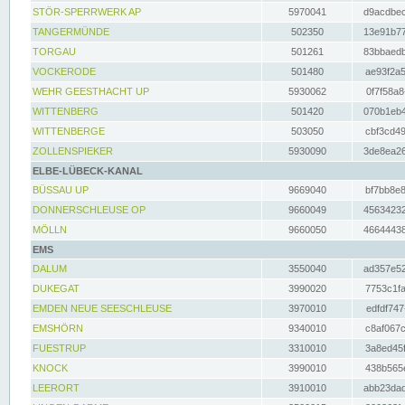
STÖR-SPERRWERK AP
5970041
d9acdbec
TANGERMÜNDE
502350
13e91b77
TORGAU
501261
83bbaedb
VOCKERODE
501480
ae93f2a5
WEHR GEESTHACHT UP
5930062
0f7f58a8
WITTENBERG
501420
070b1eb4
WITTENBERGE
503050
cbf3cd49
ZOLLENSPIEKER
5930090
3de8ea26
ELBE-LÜBECK-KANAL
BÜSSAU UP
9669040
bf7bb8e8
DONNERSCHLEUSE OP
9660049
45634232
MÖLLN
9660050
46644438
EMS
DALUM
3550040
ad357e52
DUKEGAT
3990020
7753c1fa
EMDEN NEUE SEESCHLEUSE
3970010
edfdf747
EMSHÖRN
9340010
c8af067c
FUESTRUP
3310010
3a8ed45f
KNOCK
3990010
438b565e
LEERORT
3910010
abb23dad