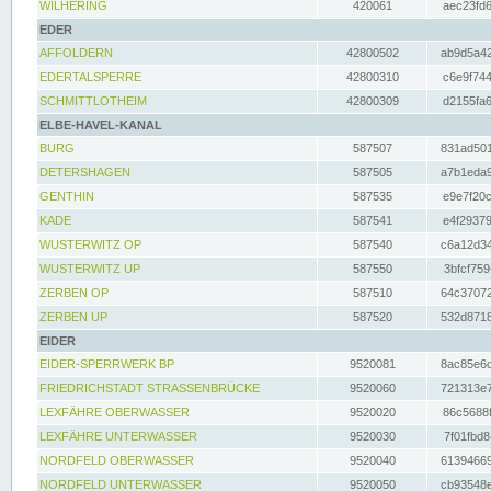
WILHERING
420061
aec23fd6
EDER
AFFOLDERN
42800502
ab9d5a42
EDERTALSPERRE
42800310
c6e9f744
SCHMITTLOTHEIM
42800309
d2155fa6
ELBE-HAVEL-KANAL
BURG
587507
831ad501
DETERSHAGEN
587505
a7b1eda9
GENTHIN
587535
e9e7f20c
KADE
587541
e4f29379
WUSTERWITZ OP
587540
c6a12d34
WUSTERWITZ UP
587550
3bfcf759
ZERBEN OP
587510
64c37072
ZERBEN UP
587520
532d8718
EIDER
EIDER-SPERRWERK BP
9520081
8ac85e6c
FRIEDRICHSTADT STRASSENBRÜCKE
9520060
721313e7
LEXFÄHRE OBERWASSER
9520020
86c5688f
LEXFÄHRE UNTERWASSER
9520030
7f01fbd8
NORDFELD OBERWASSER
9520040
61394669
NORDFELD UNTERWASSER
9520050
cb93548e