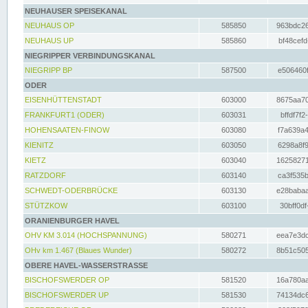
NEUHAUSER SPEISEKANAL
NEUHAUS OP
585850
963bdc26
NEUHAUS UP
585860
bf48cefd
NIEGRIPPER VERBINDUNGSKANAL
NIEGRIPP BP
587500
e506460f
ODER
EISENHÜTTENSTADT
603000
8675aa70
FRANKFURT1 (ODER)
603031
bffdf7f2
HOHENSAATEN-FINOW
603080
f7a639a4
KIENITZ
603050
6298a8f9
KIETZ
603040
16258271
RATZDORF
603140
ca3f535b
SCHWEDT-ODERBRÜCKE
603130
e28babaa
STÜTZKOW
603100
30bff0df
ORANIENBURGER HAVEL
OHV KM 3.014 (HOCHSPANNUNG)
580271
eea7e3dc
OHv km 1.467 (Blaues Wunder)
580272
8b51c505
OBERE HAVEL-WASSERSTRASSE
BISCHOFSWERDER OP
581520
16a780aa
BISCHOFSWERDER UP
581530
74134dc6