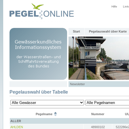
Hilfe
Link
Start
Pegelauswahl über Karte
Newsletter
Pegelauswahl über Tabelle
Pegelname
Nummer
UU
ALLER
AHLDEN
48900102
522286e2