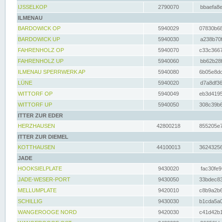
IJSSELKOP
2790070
bbaefa8e
ILMENAU
BARDOWICK OP
5940029
07830b68
BARDOWICK UP
5940030
a238b70f
FAHRENHOLZ OP
5940070
c33c3667
FAHRENHOLZ UP
5940060
bb62b28f
ILMENAU SPERRWERK AP
5940080
6b05e8dc
LÜNE
5940020
d7a8df36
WITTORF OP
5940049
eb3d4195
WITTORF UP
5940050
308c39b6
ITTER ZUR EDER
HERZHAUSEN
42800218
855205e7
ITTER ZUR DIEMEL
KOTTHAUSEN
44100013
36243256
JADE
HOOKSIELPLATE
9430020
fac30fe9
JADE-WESER-PORT
9430050
33bdec83
MELLUMPLATE
9420010
c8b9a2b6
SCHILLIG
9430030
b1cda5a0
WANGEROOGE NORD
9420030
c41d42b1