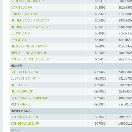
BERLIN-SPANDAU UP
580310
2c68509c
BORGSDORF
581591
1b2e2996
FRIEDRICHSTHAL
603420
314945d6
HOHENSAATEN WEST AP
603400
99309d3e
HOHENSAATEN WEST BP
603310
3404a6e5
LEHNITZ OP
581580
c8a1cf0a
LEHNITZ UP
581590
5bb1f56d
NIEDERFINOW SHW OP
692080
414dd4ee
NIEDERFINOW SHW UP
692090
4eec6b25
SCHWEDT SCHLEUSE BP
603410
4ee515f9
HUNTE
BUTTELERHÖRNE
4960060
b3d88ca6
ELSFLETH OHRT
4960080
531da758
HOLLERSIEL
4960050
2eacef2f
HUNTEBRÜCK
4960070
2e1d458b
OLDENBURG-DRIELAKE
4960030
1b51e55e
REITHÖRNE
4960040
c9df61c4
HAVELKANAL
SCHÖNWALDE OP
587050
d8ef9f21
SCHÖNWALDE UP
587060
b6650b13
IJSSEL