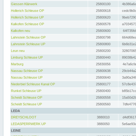
Giessen Klärwerk
25800100
4b386a6a
Hollerich Schleuse OP
25800618
cedc9b0c
Hollerich Schleuse UP
25800620
9beb7290
Kalkofen Schleuse OP
25800578
a7034573
Kalkofen neu
25800600
64f735fd
Lahnstein Schleuse OP
25800798
664d68ea
Lahnstein Schleuse UP
25800800
6b6b31e2
Leun neu
25800200
32807065
Limburg Schleuse UP
25800440
89038b42
Marburg
25830056
4e7a6cfa
Nassau Schleuse OP
25800638
29cb44a2
Nassau Schleuse UP
25800640
3a90a346
Niederbiel Schleuse Kanal OP
25800177
57c8e437
Runkel Schleuse UP
25800400
b85b17cc
Scheidt Schleuse OP
25800558
15a50d2b
Scheidt Schleuse UP
25800560
7dfe4776
LEDA
DREYSCHLOOT
3880010
d4df3617
LEDASPERRWERK UP
3880050
5e6ae93a
LEINE