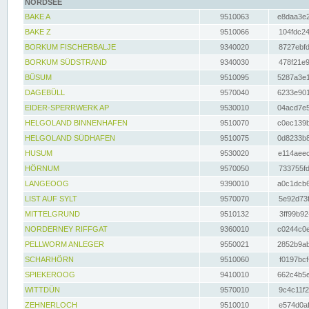
NORDSEE
BAKE A
9510063
e8daa3e2
BAKE Z
9510066
104fdc24
BORKUM FISCHERBALJE
9340020
8727ebfd
BORKUM SÜDSTRAND
9340030
478f21e9
BÜSUM
9510095
5287a3e1
DAGEBÜLL
9570040
6233e901
EIDER-SPERRWERK AP
9530010
04acd7e5
HELGOLAND BINNENHAFEN
9510070
c0ec139b
HELGOLAND SÜDHAFEN
9510075
0d8233b8
HUSUM
9530020
e114aeec
HÖRNUM
9570050
733755fd
LANGEOOG
9390010
a0c1dcb6
LIST AUF SYLT
9570070
5e92d73f
MITTELGRUND
9510132
3ff99b92
NORDERNEY RIFFGAT
9360010
c0244c0e
PELLWORM ANLEGER
9550021
2852b9ab
SCHARHÖRN
9510060
f0197bcf
SPIEKEROOG
9410010
662c4b5e
WITTDÜN
9570010
9c4c11f2
ZEHNERLOCH
9510010
e574d0af