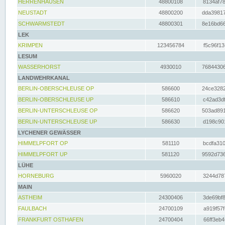
HERRENHAUSEN
48800108
8134af78
NEUSTADT
48800200
dda39817
SCHWARMSTEDT
48800301
8e16bd66
LEK
KRIMPEN
123456784
f5c96f13
LESUM
WASSERHORST
4930010
76844306
LANDWEHRKANAL
BERLIN-OBERSCHLEUSE OP
586600
24ce3282
BERLIN-OBERSCHLEUSE UP
586610
c42ad3df
BERLIN-UNTERSCHLEUSE OP
586620
503ad891
BERLIN-UNTERSCHLEUSE UP
586630
d198c901
LYCHENER GEWÄSSER
HIMMELPFORT OP
581110
bcdfa310
HIMMELPFORT UP
581120
9592d736
LÜHE
HORNEBURG
5960020
3244d787
MAIN
ASTHEIM
24300406
3de69bf8
FAULBACH
24700109
a919f57f
FRANKFURT OSTHAFEN
24700404
66ff3eb4