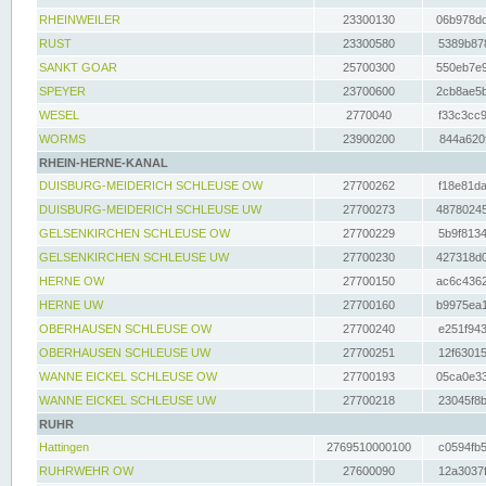
RHEINWEILER
23300130
06b978dd
RUST
23300580
5389b878
SANKT GOAR
25700300
550eb7e9
SPEYER
23700600
2cb8ae5b
WESEL
2770040
f33c3cc9
WORMS
23900200
844a620f
RHEIN-HERNE-KANAL
DUISBURG-MEIDERICH SCHLEUSE OW
27700262
f18e81da
DUISBURG-MEIDERICH SCHLEUSE UW
27700273
48780245
GELSENKIRCHEN SCHLEUSE OW
27700229
5b9f8134
GELSENKIRCHEN SCHLEUSE UW
27700230
427318d0
HERNE OW
27700150
ac6c4362
HERNE UW
27700160
b9975ea1
OBERHAUSEN SCHLEUSE OW
27700240
e251f943
OBERHAUSEN SCHLEUSE UW
27700251
12f63015
WANNE EICKEL SCHLEUSE OW
27700193
05ca0e33
WANNE EICKEL SCHLEUSE UW
27700218
23045f8b
RUHR
Hattingen
2769510000100
c0594fb5
RUHRWEHR OW
27600090
12a3037f