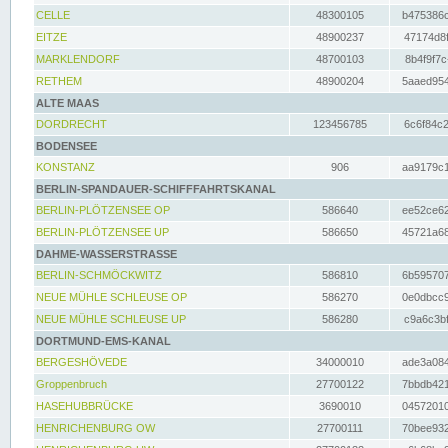
CELLE
48300105
b475386c
EITZE
48900237
47174d8f
MARKLENDORF
48700103
8b4f9f7c
RETHEM
48900204
5aaed954
ALTE MAAS
DORDRECHT
123456785
6c6f84c2
BODENSEE
KONSTANZ
906
aa9179c1
BERLIN-SPANDAUER-SCHIFFFAHRTSKANAL
BERLIN-PLÖTZENSEE OP
586640
ee52ce62
BERLIN-PLÖTZENSEE UP
586650
45721a68
DAHME-WASSERSTRASSE
BERLIN-SCHMÖCKWITZ
586810
6b595707
NEUE MÜHLE SCHLEUSE OP
586270
0e0dbcc9
NEUE MÜHLE SCHLEUSE UP
586280
c9a6c3bf
DORTMUND-EMS-KANAL
BERGESHÖVEDE
34000010
ade3a084
Groppenbruch
27700122
7bbdb421
HASEHUBBRÜCKE
3690010
04572010
HENRICHENBURG OW
27700111
70bee932