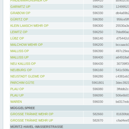
FINDENWIRUNSHIER OP
596410
a5902c55
GARWITZ UP
596230
12499527
GRABOW OP
596330
db4a69b2
GÜRITZ OP
596350
956ce5ff
KLEIN LAASCH WEHR OP
596300
25530a3e
LEWITZ OP
596250
7bbd90ad
LÜBZ OP
596140
d75442cf
MALCHOW WEHR OP
596200
bccaacb3
MALLISS OP
596390
497c29ee
MALLISS UP
596400
a64918a6
NEU KALLISS OP
596430
30739ff3
NEUBURG OP
596160
541c508a
NEUSTADT GLEWE OP
596280
c4381eb3
PARCHIM GÜTE
5961801
3dec3921
PLAU OP
596080
3ffddb2c
PLAU UP
596090
506e6b03
WAREN
596030
bd317edd
MÜGGELSPREE
GROSSE TRÄNKE WEHR OP
582660
81630fdd
GROSSE TRÄNKE WEHR UP
582670
cfad4ee5
MÜRITZ-HAVEL-WASSERSTRASSE