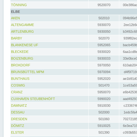
TÖNNING
9520070
00e386ac
ELBE
AKEN
502010
094b96e5
ALTENGAMME
5930070
2ee12b9a
ARTLENBURG
5930050
b3492c68
BARBY
502070
939f82ec
BLANKENESE UF
5952065
bacb459b
BLECKEDE
5930020
6aa1cd8e
BOIZENBURG
5930033
33e0bce0
BROKDORF
5970050
610ab204
BRUNSBÜTTEL MPM
5970094
d4f5f719
BUNTHAUS
5952020
ae1b91d0
COSWIG
501470
1ce53a59
CRANZ
5950070
e6b42536
CUXHAVEN STEUBENHÖFT
5990020
aad49293
DAMNATZ
5910030
c233674f
DESSAU
502000
1edc5fa4
DRESDEN
501060
70272185
DÖMITZ
5910025
6e3ea719
ELSTER
501390
c093b557