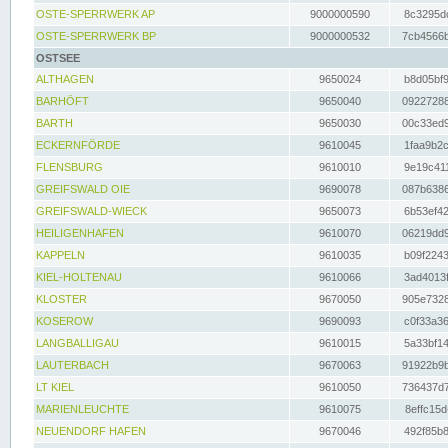
OSTE-SPERRWERK AP
9000000590
8c3295dc
OSTE-SPERRWERK BP
9000000532
7cb4566b
OSTSEE
ALTHAGEN
9650024
b8d05bf9
BARHÖFT
9650040
09227288
BARTH
9650030
00c33ed9
ECKERNFÖRDE
9610045
1faa9b2c
FLENSBURG
9610010
9e19c411
GREIFSWALD OIE
9690078
087b6386
GREIFSWALD-WIECK
9650073
6b53ef42
HEILIGENHAFEN
9610070
06219dd9
KAPPELN
9610035
b09f2243
KIEL-HOLTENAU
9610066
3ad4013f
KLOSTER
9670050
905e7328
KOSEROW
9690093
c0f33a36
LANGBALLIGAU
9610015
5a33bf14
LAUTERBACH
9670063
91922b9b
LT KIEL
9610050
736437d7
MARIENLEUCHTE
9610075
8effc15d
NEUENDORF HAFEN
9670046
492f85b8