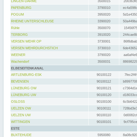
LINGEN-DARME
3500015
200363fc
PAPENBURG
3790010
ec4a598d
POGUM
3950020
5d1e4350
RHEINE UNTERSCHLEUSE
3390020
50a449ba
Rühle
3500070
15456f75
TERBORG
3910020
244cae8b
VERSEN WEHR OP
3730001
86f8dbab
VERSEN WEHRDURCHSTICH
3730010
6de43652
WEENER
3790020
aa6af4e6
Wachendorf
3500031
88698229
ELBESEITENKANAL
ARTLENBURG-ESK
90100122
7fec2f4f
BEVENSEN
90100112
b8997708
LÜNEBURG OW
90100121
c7364d1e
LÜNEBURG UW
90100120
d18033cd
OSLOSS
90100100
6c5b6422
UELZEN OW
90100111
728bd3e3
UELZEN UW
90100110
0d0082cf
WITTINGEN
90100101
9cf795ce
ESTE
BUXTEHUDE
5950080
8a08c920