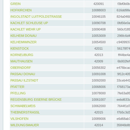
GREIN
420091
f3bf0b0b
HOFKIRCHEN
10088003
616dd98e
INGOLSTADT LUITPOLDSTRASSE
10046105
824a046b
KACHLET SCHLEUSE UP
10090708
0fd56e0a
KACHLET WEHR UP
10090408
560cf185
KELHEIM DONAU
10053009
296fc6d4
KELHEIMWINZER
10054500
c9409937
KIENSTOCK
42011
56178f74
KORNEUBURG
42013
ff44be4a
MAUTHAUSEN
42009
6b002fef
OBERNDORF
10056302
e476bcad
PASSAU DONAU
10091008
9f12c405
PASSAU ILZSTADT
10092000
33ceb441
PFATTER
10068006
f768173a
PFELLING
10078000
7fe63a95
REGENSBURG EISERNE BRÜCKE
10061007
eebd633a
SCHWABELWEIS
10062000
7644f1d7
THEBNERSTRASSL
42015
f7b5c3d3
VILSHOFEN
10089006
e6d68ab7
WILDUNGSMAUER
42014
35846b8b