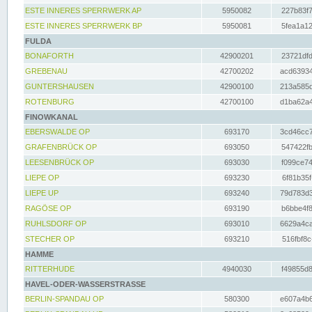
ESTE INNERES SPERRWERK AP
5950082
227b83f7
ESTE INNERES SPERRWERK BP
5950081
5fea1a12
FULDA
BONAFORTH
42900201
23721dfd
GREBENAU
42700202
acd63934
GUNTERSHAUSEN
42900100
213a585d
ROTENBURG
42700100
d1ba62a4
FINOWKANAL
EBERSWALDE OP
693170
3cd46cc7
GRAFENBRÜCK OP
693050
547422fb
LEESENBRÜCK OP
693030
f099ce74
LIEPE OP
693230
6f81b35f
LIEPE UP
693240
79d783d3
RAGÖSE OP
693190
b6bbe4f8
RUHLSDORF OP
693010
6629a4ca
STECHER OP
693210
516fbf8c
HAMME
RITTERHUDE
4940030
f49855d8
HAVEL-ODER-WASSERSTRASSE
BERLIN-SPANDAU OP
580300
e607a4b6