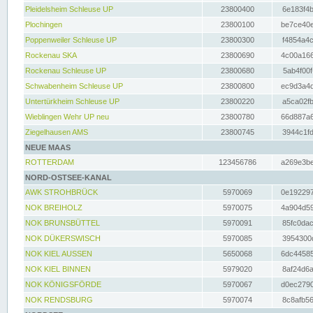
Pleidelsheim Schleuse UP
23800400
6e183f4b
Plochingen
23800100
be7ce40e
Poppenweiler Schleuse UP
23800300
f4854a4c
Rockenau SKA
23800690
4c00a166
Rockenau Schleuse UP
23800680
5ab4f00f
Schwabenheim Schleuse UP
23800800
ec9d3a4d
Untertürkheim Schleuse UP
23800220
a5ca02fb
Wieblingen Wehr UP neu
23800780
66d887a6
Ziegelhausen AMS
23800745
3944c1fd
NEUE MAAS
ROTTERDAM
123456786
a269e3be
NORD-OSTSEE-KANAL
AWK STROHBRÜCK
5970069
0e192297
NOK BREIHOLZ
5970075
4a904d59
NOK BRUNSBÜTTEL
5970091
85fc0dac
NOK DÜKERSWISCH
5970085
3954300d
NOK KIEL AUSSEN
5650068
6dc44585
NOK KIEL BINNEN
5979020
8af24d6a
NOK KÖNIGSFÖRDE
5970067
d0ec2790
NOK RENDSBURG
5970074
8c8afb56