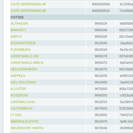
OSTE-SPERRWERK AP
9000000590
8c3295dc
OSTE-SPERRWERK BP
9000000532
7cb4566b
OSTSEE
ALTHAGEN
9650024
b8d05bf9
BARHÖFT
9650040
09227288
BARTH
9650030
00c33ed9
ECKERNFÖRDE
9610045
1faa9b2c
FLENSBURG
9610010
9e19c411
GREIFSWALD OIE
9690078
087b6386
GREIFSWALD-WIECK
9650073
6b53ef42
HEILIGENHAFEN
9610070
06219dd9
KAPPELN
9610035
b09f2243
KIEL-HOLTENAU
9610066
3ad4013f
KLOSTER
9670050
905e7328
KOSEROW
9690093
c0f33a36
LANGBALLIGAU
9610015
5a33bf14
LAUTERBACH
9670063
91922b9b
LT KIEL
9610050
736437d7
MARIENLEUCHTE
9610075
8effc15d
NEUENDORF HAFEN
9670046
492f85b8