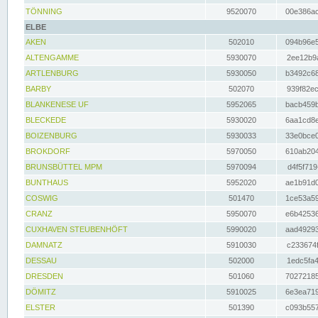
TÖNNING
9520070
00e386ac
ELBE
AKEN
502010
094b96e5
ALTENGAMME
5930070
2ee12b9a
ARTLENBURG
5930050
b3492c68
BARBY
502070
939f82ec
BLANKENESE UF
5952065
bacb459b
BLECKEDE
5930020
6aa1cd8e
BOIZENBURG
5930033
33e0bce0
BROKDORF
5970050
610ab204
BRUNSBÜTTEL MPM
5970094
d4f5f719
BUNTHAUS
5952020
ae1b91d0
COSWIG
501470
1ce53a59
CRANZ
5950070
e6b42536
CUXHAVEN STEUBENHÖFT
5990020
aad49293
DAMNATZ
5910030
c233674f
DESSAU
502000
1edc5fa4
DRESDEN
501060
70272185
DÖMITZ
5910025
6e3ea719
ELSTER
501390
c093b557