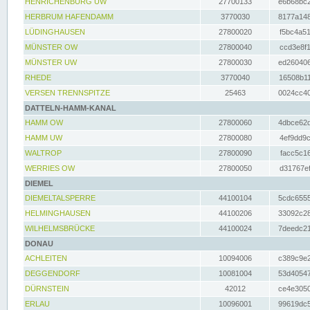
HENRICHENBURG UW
27700133
e6b68bc2
HERBRUM HAFENDAMM
3770030
8177a148
LÜDINGHAUSEN
27800020
f5bc4a51
MÜNSTER OW
27800040
ccd3e8f1
MÜNSTER UW
27800030
ed260406
RHEDE
3770040
16508b11
VERSEN TRENNSPITZE
25463
0024cc40
DATTELN-HAMM-KANAL
HAMM OW
27800060
4dbce62d
HAMM UW
27800080
4ef9dd9c
WALTROP
27800090
facc5c16
WERRIES OW
27800050
d31767ef
DIEMEL
DIEMELTALSPERRE
44100104
5cdc6555
HELMINGHAUSEN
44100206
33092c28
WILHELMSBRÜCKE
44100024
7deedc21
DONAU
ACHLEITEN
10094006
c389c9e2
DEGGENDORF
10081004
53d40547
DÜRNSTEIN
42012
ce4e3050
ERLAU
10096001
99619dc5