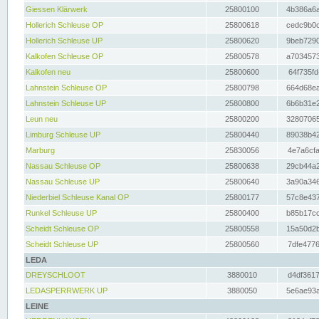
Giessen Klärwerk
25800100
4b386a6a
Hollerich Schleuse OP
25800618
cedc9b0c
Hollerich Schleuse UP
25800620
9beb7290
Kalkofen Schleuse OP
25800578
a7034573
Kalkofen neu
25800600
64f735fd
Lahnstein Schleuse OP
25800798
664d68ea
Lahnstein Schleuse UP
25800800
6b6b31e2
Leun neu
25800200
32807065
Limburg Schleuse UP
25800440
89038b42
Marburg
25830056
4e7a6cfa
Nassau Schleuse OP
25800638
29cb44a2
Nassau Schleuse UP
25800640
3a90a346
Niederbiel Schleuse Kanal OP
25800177
57c8e437
Runkel Schleuse UP
25800400
b85b17cc
Scheidt Schleuse OP
25800558
15a50d2b
Scheidt Schleuse UP
25800560
7dfe4776
LEDA
DREYSCHLOOT
3880010
d4df3617
LEDASPERRWERK UP
3880050
5e6ae93a
LEINE