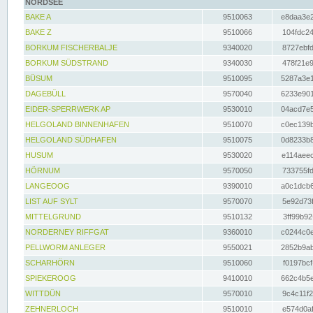
NORDSEE
BAKE A
9510063
e8daa3e2
BAKE Z
9510066
104fdc24
BORKUM FISCHERBALJE
9340020
8727ebfd
BORKUM SÜDSTRAND
9340030
478f21e9
BÜSUM
9510095
5287a3e1
DAGEBÜLL
9570040
6233e901
EIDER-SPERRWERK AP
9530010
04acd7e5
HELGOLAND BINNENHAFEN
9510070
c0ec139b
HELGOLAND SÜDHAFEN
9510075
0d8233b8
HUSUM
9530020
e114aeec
HÖRNUM
9570050
733755fd
LANGEOOG
9390010
a0c1dcb6
LIST AUF SYLT
9570070
5e92d73f
MITTELGRUND
9510132
3ff99b92
NORDERNEY RIFFGAT
9360010
c0244c0e
PELLWORM ANLEGER
9550021
2852b9ab
SCHARHÖRN
9510060
f0197bcf
SPIEKEROOG
9410010
662c4b5e
WITTDÜN
9570010
9c4c11f2
ZEHNERLOCH
9510010
e574d0af