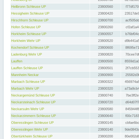
Heilbronn Schleuse UP
23800560
f77df170
Hessigheim Schleuse UP
23800420
23517de9
Hirschhorn Schleuse UP
23800700
acf505dd
Hofen Schleuse UP
23800260
cf2af1a4
Horkheim Schleuse UP
23800557
b76bf04c
Horkheim Wehr UP
23800520
d9b441a5
Kochendorf Schleuse UP
23800600
8f695e71
Ladenburg Wehr UP
23800820
70cee7df
Lauffen
23800500
8559d1a0
Lauffen Schleuse UP
23800501
2f7cb553
Mannheim Neckar
23800900
25582d3f
Marbach Schleuse UP
23800322
456974a8
Marbach Wehr UP
23800320
a73a9cb4
Neckargemünd Schleuse UP
23800740
7be3ff2e
Neckarsteinach Schleuse UP
23800720
d64d07f7
Neckarsulm Wehr UP
23800580
845944f8
Neckarzimmern Schleuse UP
23800640
f00c7183
Oberesslingen Schleuse UP
23800145
cbfae6bc
Oberesslingen Wehr UP
23800140
9de0843a
Obertürkheim Schleuse UP
23800200
80e002d8