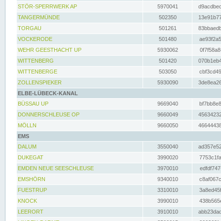
STÖR-SPERRWERK AP
5970041
d9acdbec
TANGERMÜNDE
502350
13e91b77
TORGAU
501261
83bbaedb
VOCKERODE
501480
ae93f2a5
WEHR GEESTHACHT UP
5930062
0f7f58a8
WITTENBERG
501420
070b1eb4
WITTENBERGE
503050
cbf3cd49
ZOLLENSPIEKER
5930090
3de8ea26
ELBE-LÜBECK-KANAL
BÜSSAU UP
9669040
bf7bb8e8
DONNERSCHLEUSE OP
9660049
45634232
MÖLLN
9660050
46644438
EMS
DALUM
3550040
ad357e52
DUKEGAT
3990020
7753c1fa
EMDEN NEUE SEESCHLEUSE
3970010
edfdf747
EMSHÖRN
9340010
c8af067c
FUESTRUP
3310010
3a8ed45f
KNOCK
3990010
438b565e
LEERORT
3910010
abb23dad