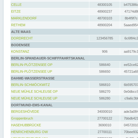
CELLE
48300105
b475386c
EITZE
48900237
47174d8f
MARKLENDORF
48700103
8b4f9f7c
RETHEM
48900204
5aaed954
ALTE MAAS
DORDRECHT
123456785
6c6f84c2
BODENSEE
KONSTANZ
906
aa9179c1
BERLIN-SPANDAUER-SCHIFFFAHRTSKANAL
BERLIN-PLÖTZENSEE OP
586640
ee52ce62
BERLIN-PLÖTZENSEE UP
586650
45721a68
DAHME-WASSERSTRASSE
BERLIN-SCHMÖCKWITZ
586810
6b595707
NEUE MÜHLE SCHLEUSE OP
586270
0e0dbcc9
NEUE MÜHLE SCHLEUSE UP
586280
c9a6c3bf
DORTMUND-EMS-KANAL
BERGESHÖVEDE
34000010
ade3a084
Groppenbruch
27700122
7bbdb421
HASEHUBBRÜCKE
3690010
04572010
HENRICHENBURG OW
27700111
70bee932