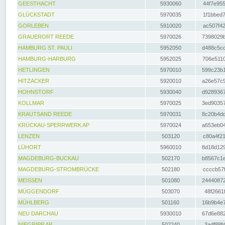
GEESTHACHT
5930060
44f7e955
GLÜCKSTADT
5970035
1f1bbed7
GORLEBEN
5910020
ac507f42
GRAUERORT REEDE
5970026
7398029b
HAMBURG ST. PAULI
5952050
d488c5cc
HAMBURG-HARBURG
5952025
706e5110
HETLINGEN
5970010
599c23b1
HITZACKER
5920010
a26e57c9
HOHNSTORF
5930040
d9289367
KOLLMAR
5970025
3ed90357
KRAUTSAND REEDE
5970031
8c20b4dc
KRÜCKAU-SPERRWERK AP
5970024
a653eb04
LENZEN
503120
c80a4f21
LÜHORT
5960010
8d18d129
MAGDEBURG-BUCKAU
502170
b8567c1e
MAGDEBURG-STROMBRÜCKE
502180
ccccb57f
MEISSEN
501080
24440872
MÜGGENDORF
503070
48f2661f
MÜHLBERG
501160
16b9b4e7
NEU DARCHAU
5930010
67d6e882
NIEGRIPP AP
502240
3adf88fd