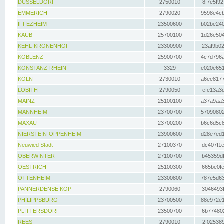
DÜSSELDORF
2750010
8f7e5f92
EMMERICH
2790020
9598e4cb
IFFEZHEIM
23500600
b02be240
KAUB
25700100
1d26e504
KEHL-KRONENHOF
23300900
23af9b02
KOBLENZ
25900700
4c7d796a
KONSTANZ-RHEIN
3329
e020e651
KÖLN
2730010
a6ee8177
LOBITH
2790050
efe13a3d
MAINZ
25100100
a37a9aa3
MANNHEIM
23700700
57090802
MAXAU
23700200
b6c6d5c8
NIERSTEIN-OPPENHEIM
23900600
d28e7ed1
Neuwied Stadt
27100370
dc407f1e
OBERWINTER
27100700
b45359df
OESTRICH
25100300
665be0fe
OTTENHEIM
23300800
787e5d63
PANNERDENSE KOP
2790060
3046493f
PHILIPPSBURG
23700500
88e972e1
PLITTERSDORF
23500700
6b774802
REES
2790010
2f025389