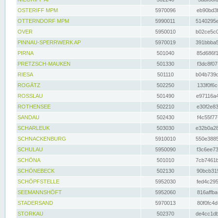
OSTERIFF MPM
5970096
eb90bd3f
OTTERNDORF MPM
5990011
5140295e
OVER
5950010
b02ce5c0
PINNAU-SPERRWERK AP
5970019
391bbba5
PIRNA
501040
85d686f1
PRETZSCH-MAUKEN
501330
f3dc8f07
RIESA
501110
b04b739d
ROGÄTZ
502250
133f0f6c
ROSSLAU
501490
e97116a4
ROTHENSEE
502210
e30f2e83
SANDAU
502430
f4c55f77
SCHARLEUK
503030
e32b0a28
SCHNACKENBURG
5910010
550e3885
SCHULAU
5950090
f3c6ee73
SCHÖNA
501010
7cb7461b
SCHÖNEBECK
502130
90bcb315
SCHÖPFSTELLE
5952030
fed4c295
SEEMANNSHÖFT
5952060
816affba
STADERSAND
5970013
80f0fc4d
STORKAU
502370
de4cc1db