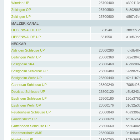
Wintrich UP
26700400
a392113c
Zeltingen OP
26700580
8b802863
Zeltingen UP
26700600
d867e7e9
MALZER KANAL
LIEBENWALDE OP
581540
3f8ceb6d
LIEBENWALDE UP
581550
a1cf60be
NECKAR
Aldingen Schleuse UP
23800280
dfdfb4ff
Beihingen Wehr UP
23800360
8a2e3048
Besigheim SKA
23800460
46d8ed02
Besigheim Schleuse UP
23800480
57db82c7
Besigheim Wehr UP
23800440
42c11b7a
Cannstatt Schleuse UP
23800240
7068d262
Deizisau Schleuse UP
23800120
c5b6243d
Esslingen Schleuse UP
23800180
130a3761
Esslingen Wehr OP
23800176
31c32a38
Feudenheim Schleuse UP
23800840
48a939b9
Gundelsheim UP
23800620
fc1072e4
Guttenbach Schleuse UP
23800660
bd36404b
Hassmersheim AMS
23800630
0e1b8ae0
Heidelberg UP
23800760
827b2685