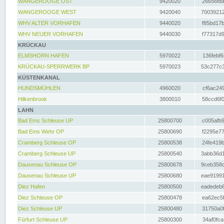
WANGEROOGE OST
9420020
26656fda
WANGEROOGE WEST
9420040
70039212
WHV ALTER VORHAFEN
9440020
f85bd17b
WHV NEUER VORHAFEN
9440030
f77317d9
KRÜCKAU
ELMSHORN HAFEN
5970022
136febf6
KRÜCKAU-SPERRWERK BP
5970023
53c277c3
KÜSTENKANAL
HUNDSMÜHLEN
4960020
cf6ac249
Hilkenbrook
3800010
58ccd6f0
LAHN
Bad Ems Schleuse UP
25800700
c005afb9
Bad Ems Wehr OP
25800690
f2295e77
Cramberg Schleuse OP
25800538
24fe419b
Cramberg Schleuse UP
25800540
3abb36d1
Dausenau Schleuse OP
25800678
9ceb358c
Dausenau Schleuse UP
25800680
eae91991
Diez Hafen
25800500
eadedeb6
Diez Schleuse OP
25800478
ea62ec5f
Diez Schleuse UP
25800480
31750a0f
Fürfurt Schleuse UP
25800300
34af0fca