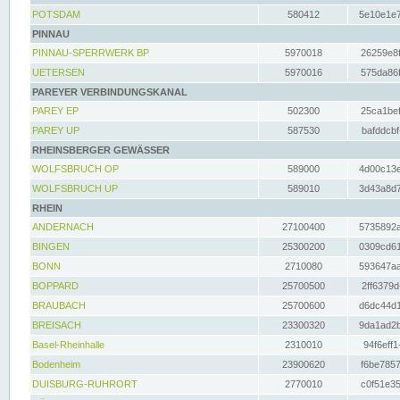
POTSDAM
580412
5e10e1e7
PINNAU
PINNAU-SPERRWERK BP
5970018
26259e8f
UETERSEN
5970016
575da86f
PAREYER VERBINDUNGSKANAL
PAREY EP
502300
25ca1bef
PAREY UP
587530
bafddcbf
RHEINSBERGER GEWÄSSER
WOLFSBRUCH OP
589000
4d00c13e
WOLFSBRUCH UP
589010
3d43a8d7
RHEIN
ANDERNACH
27100400
5735892a
BINGEN
25300200
0309cd61
BONN
2710080
593647aa
BOPPARD
25700500
2ff6379d
BRAUBACH
25700600
d6dc44d1
BREISACH
23300320
9da1ad2b
Basel-Rheinhalle
2310010
94f6eff1
Bodenheim
23900620
f6be7857
DUISBURG-RUHRORT
2770010
c0f51e35