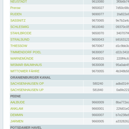
NEUSTADT
9610080
3f0b6b74
Prerow
9650027
7d50c68c
RUDEN
9690077
1fa822e6
SASSNITZ
9670065
9e7b2a4d
SCHLESWIG
9610040
09370c05
STAHLBRODE
9650070
340707f4
STRALSUND
9650043
b9163121
THIESSOW
9670067
d1c9bb3c
TIMMENDORF POEL
9630007
d22c341b
WARNEMÜNDE
9640015
220ff4c6
WISMAR-BAUMHAUS
9630008
95a0ab45
WITTOWER FÄHRE
9670055
4b348b56
ORANIENBURGER KANAL
SACHSENHAUSEN OP
580240
adbd3144
SACHSENHAUSEN UP
581840
0a6fe221
PEENE
AALBUDE
9660009
8ba772ed
ANKLAM
9660001
22fd01e0
DEMMIN
9660007
b7e238e8
JARMEN
9660005
a3328262
POTSDAMER HAVEL