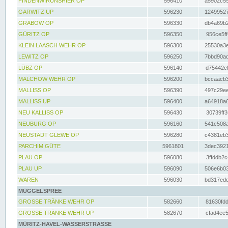
FINDENWIRUNSHIER OP
596410
a5902c55
GARWITZ UP
596230
12499527
GRABOW OP
596330
db4a69b2
GÜRITZ OP
596350
956ce5ff
KLEIN LAASCH WEHR OP
596300
25530a3e
LEWITZ OP
596250
7bbd90ad
LÜBZ OP
596140
d75442cf
MALCHOW WEHR OP
596200
bccaacb3
MALLISS OP
596390
497c29ee
MALLISS UP
596400
a64918a6
NEU KALLISS OP
596430
30739ff3
NEUBURG OP
596160
541c508a
NEUSTADT GLEWE OP
596280
c4381eb3
PARCHIM GÜTE
5961801
3dec3921
PLAU OP
596080
3ffddb2c
PLAU UP
596090
506e6b03
WAREN
596030
bd317edd
MÜGGELSPREE
GROSSE TRÄNKE WEHR OP
582660
81630fdd
GROSSE TRÄNKE WEHR UP
582670
cfad4ee5
MÜRITZ-HAVEL-WASSERSTRASSE