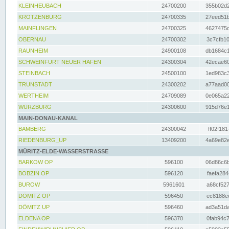
KLEINHEUBACH
24700200
355b02d2
KROTZENBURG
24700335
27eed51b
MAINFLINGEN
24700325
4627475d
OBERNAU
24700302
3c7cfb10
RAUNHEIM
24900108
db1684c1
SCHWEINFURT NEUER HAFEN
24300304
42ecae60
STEINBACH
24500100
1ed983c3
TRUNSTADT
24300202
a77aad00
WERTHEIM
24709089
0e065a22
WÜRZBURG
24300600
915d76e1
MAIN-DONAU-KANAL
BAMBERG
24300042
ff02f181
RIEDENBURG_UP
13409200
4a69e82e
MÜRITZ-ELDE-WASSERSTRASSE
BARKOW OP
596100
06d86c6b
BOBZIN OP
596120
faefa284
BUROW
5961601
a68cf527
DÖMITZ OP
596450
ec8188ee
DÖMITZ UP
596460
ad3a51da
ELDENA OP
596370
0fab94c7