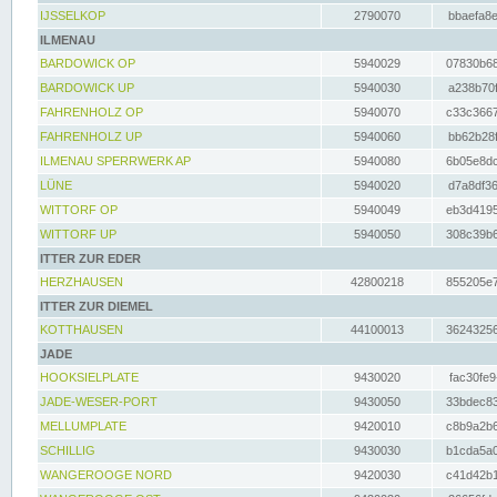
IJSSELKOP
2790070
bbaefa8e
ILMENAU
BARDOWICK OP
5940029
07830b68
BARDOWICK UP
5940030
a238b70f
FAHRENHOLZ OP
5940070
c33c3667
FAHRENHOLZ UP
5940060
bb62b28f
ILMENAU SPERRWERK AP
5940080
6b05e8dc
LÜNE
5940020
d7a8df36
WITTORF OP
5940049
eb3d4195
WITTORF UP
5940050
308c39b6
ITTER ZUR EDER
HERZHAUSEN
42800218
855205e7
ITTER ZUR DIEMEL
KOTTHAUSEN
44100013
36243256
JADE
HOOKSIELPLATE
9430020
fac30fe9
JADE-WESER-PORT
9430050
33bdec83
MELLUMPLATE
9420010
c8b9a2b6
SCHILLIG
9430030
b1cda5a0
WANGEROOGE NORD
9420030
c41d42b1