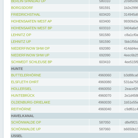
BERLIN-SPANDAU UP
580310
2c68509c
BORGSDORF
581591
1b2e2996
FRIEDRICHSTHAL
603420
314945d6
HOHENSAATEN WEST AP
603400
99309d3e
HOHENSAATEN WEST BP
603310
3404a6e5
LEHNITZ OP
581580
c8a1cf0a
LEHNITZ UP
581590
5bb1f56d
NIEDERFINOW SHW OP
692080
414dd4ee
NIEDERFINOW SHW UP
692090
4eec6b25
SCHWEDT SCHLEUSE BP
603410
4ee515f9
HUNTE
BUTTELERHÖRNE
4960060
b3d88ca6
ELSFLETH OHRT
4960080
531da758
HOLLERSIEL
4960050
2eacef2f
HUNTEBRÜCK
4960070
2e1d458b
OLDENBURG-DRIELAKE
4960030
1b51e55e
REITHÖRNE
4960040
c9df61c4
HAVELKANAL
SCHÖNWALDE OP
587050
d8ef9f21
SCHÖNWALDE UP
587060
b6650b13
IJSSEL