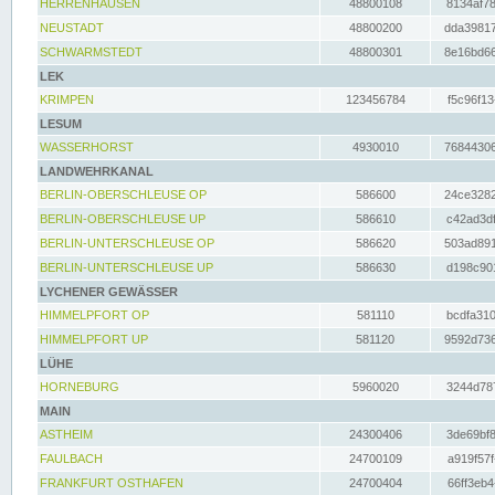
HERRENHAUSEN
48800108
8134af78
NEUSTADT
48800200
dda39817
SCHWARMSTEDT
48800301
8e16bd66
LEK
KRIMPEN
123456784
f5c96f13
LESUM
WASSERHORST
4930010
76844306
LANDWEHRKANAL
BERLIN-OBERSCHLEUSE OP
586600
24ce3282
BERLIN-OBERSCHLEUSE UP
586610
c42ad3df
BERLIN-UNTERSCHLEUSE OP
586620
503ad891
BERLIN-UNTERSCHLEUSE UP
586630
d198c901
LYCHENER GEWÄSSER
HIMMELPFORT OP
581110
bcdfa310
HIMMELPFORT UP
581120
9592d736
LÜHE
HORNEBURG
5960020
3244d787
MAIN
ASTHEIM
24300406
3de69bf8
FAULBACH
24700109
a919f57f
FRANKFURT OSTHAFEN
24700404
66ff3eb4