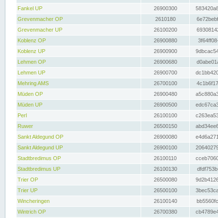
Fankel UP
26900300
583420a8
Grevenmacher OP
2610180
6e72bebf
Grevenmacher UP
26100200
69308142
Koblenz OP
26900880
3f64ff08
Koblenz UP
26900900
9dbcac54
Lehmen OP
26900680
d0abe01a
Lehmen UP
26900700
dc1bb420
Mehring AMS
26700100
4c1b6f17
Müden OP
26900480
a5c880a3
Müden UP
26900500
edc67ca3
Perl
26100100
c263ea53
Ruwer
26500150
abd34ee6
Sankt Aldegund OP
26900080
e4d6a271
Sankt Aldegund UP
26900100
20640279
Stadtbredimus OP
26100110
cceb7060
Stadtbredimus UP
26100130
dfdf753b
Trier OP
26500080
9d2b4126
Trier UP
26500100
3bec53ca
Wincheringen
26100140
bb5560fc
Wintrich OP
26700380
cb4789e4