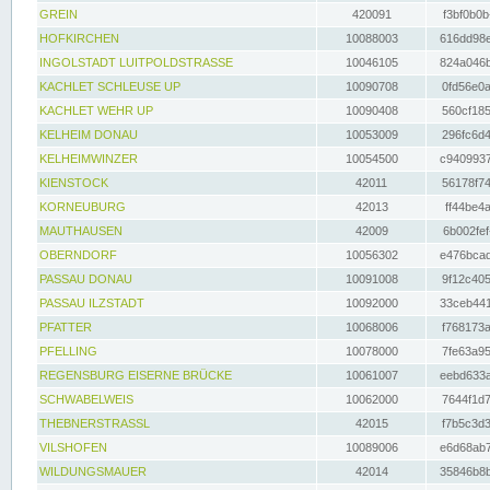
GREIN
420091
f3bf0b0b
HOFKIRCHEN
10088003
616dd98e
INGOLSTADT LUITPOLDSTRASSE
10046105
824a046b
KACHLET SCHLEUSE UP
10090708
0fd56e0a
KACHLET WEHR UP
10090408
560cf185
KELHEIM DONAU
10053009
296fc6d4
KELHEIMWINZER
10054500
c9409937
KIENSTOCK
42011
56178f74
KORNEUBURG
42013
ff44be4a
MAUTHAUSEN
42009
6b002fef
OBERNDORF
10056302
e476bcad
PASSAU DONAU
10091008
9f12c405
PASSAU ILZSTADT
10092000
33ceb441
PFATTER
10068006
f768173a
PFELLING
10078000
7fe63a95
REGENSBURG EISERNE BRÜCKE
10061007
eebd633a
SCHWABELWEIS
10062000
7644f1d7
THEBNERSTRASSL
42015
f7b5c3d3
VILSHOFEN
10089006
e6d68ab7
WILDUNGSMAUER
42014
35846b8b