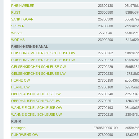
RHEINWEILER
23300130
06b978dd
RUST
23300580
5389b878
SANKT GOAR
25700300
550eb7e9
SPEYER
23700600
2cb8ae5b
WESEL
2770040
f33c3cc9
WORMS
23900200
844a620f
RHEIN-HERNE-KANAL
DUISBURG-MEIDERICH SCHLEUSE OW
27700262
f18e81da
DUISBURG-MEIDERICH SCHLEUSE UW
27700273
48780245
GELSENKIRCHEN SCHLEUSE OW
27700229
5b9f8134
GELSENKIRCHEN SCHLEUSE UW
27700230
427318d0
HERNE OW
27700150
ac6c4362
HERNE UW
27700160
b9975ea1
OBERHAUSEN SCHLEUSE OW
27700240
e251f943
OBERHAUSEN SCHLEUSE UW
27700251
12f63015
WANNE EICKEL SCHLEUSE OW
27700193
05ca0e33
WANNE EICKEL SCHLEUSE UW
27700218
23045f8b
RUHR
Hattingen
2769510000100
c0594fb5
RUHRWEHR OW
27600090
12a3037f