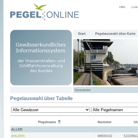
Hilfe
Link
Start
Pegelauswahl über Karte
Newsletter
Pegelauswahl über Tabelle
Pegelname
Nummer
UU
ALLER
AHLDEN
48900102
522286e2