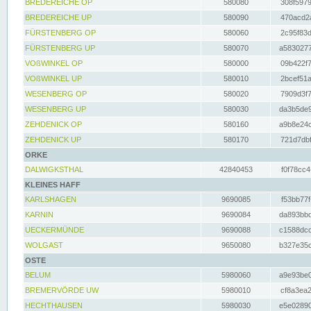
BREDEREICHE OP
580080
308f5979
BREDEREICHE UP
580090
470acd2a
FÜRSTENBERG OP
580060
2c95f83d
FÜRSTENBERG UP
580070
a5830277
VOßWINKEL OP
580000
09b422f7
VOßWINKEL UP
580010
2bcef51a
WESENBERG OP
580020
7909d3f7
WESENBERG UP
580030
da3b5de9
ZEHDENICK OP
580160
a9b8e24c
ZEHDENICK UP
580170
721d7dbf
ORKE
DALWIGKSTHAL
42840453
f0f78cc4
KLEINES HAFF
KARLSHAGEN
9690085
f53bb77f
KARNIN
9690084
da893bbd
UECKERMÜNDE
9690088
c1588dcc
WOLGAST
9650080
b327e35c
OSTE
BELUM
5980060
a9e93be0
BREMERVÖRDE UW
5980010
cf8a3ea2
HECHTHAUSEN
5980030
e5e02890