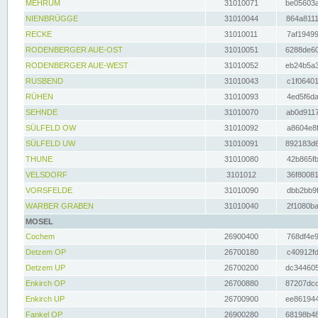
MEHRUM
31010071
be05603a
NIENBRÜGGE
31010044
864a8111
RECKE
31010011
7af19499
RODENBERGER AUE-OST
31010051
6288de60
RODENBERGER AUE-WEST
31010052
eb24b5a3
RUSBEND
31010043
c1f06401
RÜHEN
31010093
4ed5f6da
SEHNDE
31010070
ab0d9117
SÜLFELD OW
31010092
a8604e8f
SÜLFELD UW
31010091
892183d6
THUNE
31010080
42b865fb
VELSDORF
3101012
36f80081
VORSFELDE
31010090
dbb2bb9f
WARBER GRABEN
31010040
2f1080ba
MOSEL
Cochem
26900400
768df4e9
Detzem OP
26700180
c40912fd
Detzem UP
26700200
dc344605
Enkirch OP
26700880
87207dcd
Enkirch UP
26700900
ee861944
Fankel OP
26900280
68198b48