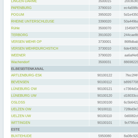
LINGEN-DARME
3500015
200363fc
PAPENBURG
3790010
ec4a598d
POGUM
3950020
5d1e4350
RHEINE UNTERSCHLEUSE
3390020
50a449ba
Rühle
3500070
15456f75
TERBORG
3910020
244cae8b
VERSEN WEHR OP
3730001
86f8dbab
VERSEN WEHRDURCHSTICH
3730010
6de43652
WEENER
3790020
aa6af4e6
Wachendorf
3500031
88698229
ELBESEITENKANAL
ARTLENBURG-ESK
90100122
7fec2f4f
BEVENSEN
90100112
b8997708
LÜNEBURG OW
90100121
c7364d1e
LÜNEBURG UW
90100120
d18033cd
OSLOSS
90100100
6c5b6422
UELZEN OW
90100111
728bd3e3
UELZEN UW
90100110
0d0082cf
WITTINGEN
90100101
9cf795ce
ESTE
BUXTEHUDE
5950080
8a08c920