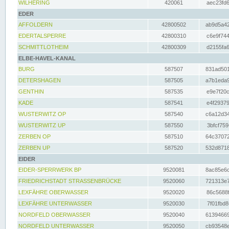
WILHERING
420061
aec23fd6
EDER
AFFOLDERN
42800502
ab9d5a42
EDERTALSPERRE
42800310
c6e9f744
SCHMITTLOTHEIM
42800309
d2155fa6
ELBE-HAVEL-KANAL
BURG
587507
831ad501
DETERSHAGEN
587505
a7b1eda9
GENTHIN
587535
e9e7f20c
KADE
587541
e4f29379
WUSTERWITZ OP
587540
c6a12d34
WUSTERWITZ UP
587550
3bfcf759
ZERBEN OP
587510
64c37072
ZERBEN UP
587520
532d8718
EIDER
EIDER-SPERRWERK BP
9520081
8ac85e6c
FRIEDRICHSTADT STRASSENBRÜCKE
9520060
721313e7
LEXFÄHRE OBERWASSER
9520020
86c5688f
LEXFÄHRE UNTERWASSER
9520030
7f01fbd8
NORDFELD OBERWASSER
9520040
61394669
NORDFELD UNTERWASSER
9520050
cb93548e