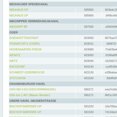
NEUHAUSER SPEISEKANAL
NEUHAUS OP
585850
963bdc26
NEUHAUS UP
585860
bf48cefd
NIEGRIPPER VERBINDUNGSKANAL
NIEGRIPP BP
587500
e506460f
ODER
EISENHÜTTENSTADT
603000
8675aa70
FRANKFURT1 (ODER)
603031
bffdf7f2
HOHENSAATEN-FINOW
603080
f7a639a4
KIENITZ
603050
6298a8f9
KIETZ
603040
16258271
RATZDORF
603140
ca3f535b
SCHWEDT-ODERBRÜCKE
603130
e28babaa
STÜTZKOW
603100
30bff0df
ORANIENBURGER HAVEL
OHV KM 3.014 (HOCHSPANNUNG)
580271
eea7e3dc
OHv km 1.467 (Blaues Wunder)
580272
8b51c505
OBERE HAVEL-WASSERSTRASSE
BISCHOFSWERDER OP
581520
16a780aa
BISCHOFSWERDER UP
581530
74134dc6