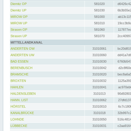
Diemitz OP
581020
d6426c42
Diemitz UP
581030
6b3b55e2
MIROW OP
581000
ab13c115
MIROW UP
581010
19cc3b9a
Strasen OP
581060
117877ec
Strasen UP
581070
2cc40997
MITTELLANDKANAL
ANDERTEN OW
31010061
bc20d819
ANDERTEN UW
31010060
dd41a7d6
BAD ESSEN
31010030
6760b547
BERENBUSCH
31010042
d2c8f60e
BRAMSCHE
31010020
bec8a6a5
BROXTEN
31010032
1125a391
HAHLEN
31010041
ac970eb0
HALDENSLEBEN
3101013
90d92801
HANN. LIST
31010062
27dfd137
HÖRSTEL
31010010
6c7c180f
KANALBRÜCKE
3101018
32b997c2
LOHNDE
31010050
516c4814
LÜBBECKE
31010031
c2aa9164