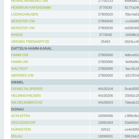
HENRICHENBURG UW
27700133
e6b68bc2
HERBRUM HAFENDAMM
3770030
8177a148
LÜDINGHAUSEN
27800020
f5bc4a51
MÜNSTER OW
27800040
ccd3e8f1
MÜNSTER UW
27800030
ed260406
RHEDE
3770040
16508b11
VERSEN TRENNSPITZE
25463
0024cc40
DATTELN-HAMM-KANAL
HAMM OW
27800060
4dbce62d
HAMM UW
27800080
4ef9dd9c
WALTROP
27800090
facc5c16
WERRIES OW
27800050
d31767ef
DIEMEL
DIEMELTALSPERRE
44100104
5cdc6555
HELMINGHAUSEN
44100206
33092c28
WILHELMSBRÜCKE
44100024
7deedc21
DONAU
ACHLEITEN
10094006
c389c9e2
DEGGENDORF
10081004
53d40547
DÜRNSTEIN
42012
ce4e3050
ERLAU
10096001
99619dc5