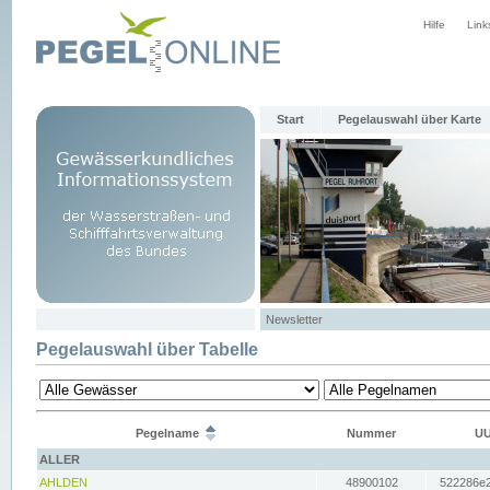
Hilfe
Link
Start
Pegelauswahl über Karte
Newsletter
Pegelauswahl über Tabelle
Pegelname
Nummer
UU
ALLER
AHLDEN
48900102
522286e2