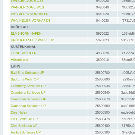
WANGEROOGE OST
9420020
26656fda
WANGEROOGE WEST
9420040
70039212
WHV ALTER VORHAFEN
9440020
f85bd17b
WHV NEUER VORHAFEN
9440030
f77317d9
KRÜCKAU
ELMSHORN HAFEN
5970022
136febf6
KRÜCKAU-SPERRWERK BP
5970023
53c277c3
KÜSTENKANAL
HUNDSMÜHLEN
4960020
cf6ac249
Hilkenbrook
3800010
58ccd6f0
LAHN
Bad Ems Schleuse UP
25800700
c005afb9
Bad Ems Wehr OP
25800690
f2295e77
Cramberg Schleuse OP
25800538
24fe419b
Cramberg Schleuse UP
25800540
3abb36d1
Dausenau Schleuse OP
25800678
9ceb358c
Dausenau Schleuse UP
25800680
eae91991
Diez Hafen
25800500
eadedeb6
Diez Schleuse OP
25800478
ea62ec5f
Diez Schleuse UP
25800480
31750a0f
Fürfurt Schleuse UP
25800300
34af0fca