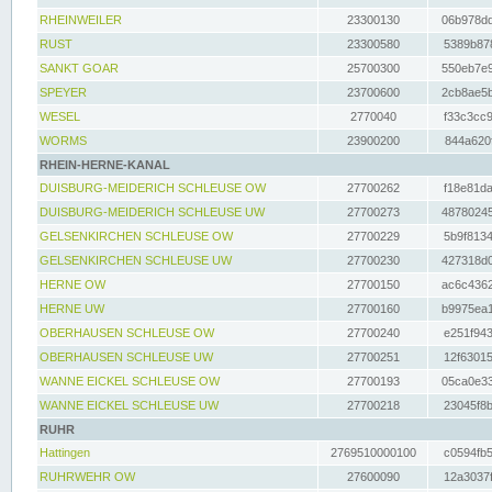
RHEINWEILER
23300130
06b978dd
RUST
23300580
5389b878
SANKT GOAR
25700300
550eb7e9
SPEYER
23700600
2cb8ae5b
WESEL
2770040
f33c3cc9
WORMS
23900200
844a620f
RHEIN-HERNE-KANAL
DUISBURG-MEIDERICH SCHLEUSE OW
27700262
f18e81da
DUISBURG-MEIDERICH SCHLEUSE UW
27700273
48780245
GELSENKIRCHEN SCHLEUSE OW
27700229
5b9f8134
GELSENKIRCHEN SCHLEUSE UW
27700230
427318d0
HERNE OW
27700150
ac6c4362
HERNE UW
27700160
b9975ea1
OBERHAUSEN SCHLEUSE OW
27700240
e251f943
OBERHAUSEN SCHLEUSE UW
27700251
12f63015
WANNE EICKEL SCHLEUSE OW
27700193
05ca0e33
WANNE EICKEL SCHLEUSE UW
27700218
23045f8b
RUHR
Hattingen
2769510000100
c0594fb5
RUHRWEHR OW
27600090
12a3037f