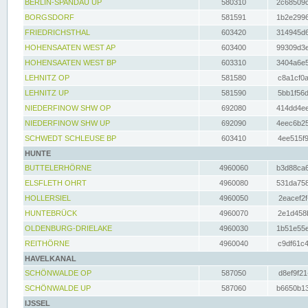
BERLIN-SPANDAU UP
580310
2c68509c
BORGSDORF
581591
1b2e2996
FRIEDRICHSTHAL
603420
314945d6
HOHENSAATEN WEST AP
603400
99309d3e
HOHENSAATEN WEST BP
603310
3404a6e5
LEHNITZ OP
581580
c8a1cf0a
LEHNITZ UP
581590
5bb1f56d
NIEDERFINOW SHW OP
692080
414dd4ee
NIEDERFINOW SHW UP
692090
4eec6b25
SCHWEDT SCHLEUSE BP
603410
4ee515f9
HUNTE
BUTTELERHÖRNE
4960060
b3d88ca6
ELSFLETH OHRT
4960080
531da758
HOLLERSIEL
4960050
2eacef2f
HUNTEBRÜCK
4960070
2e1d458b
OLDENBURG-DRIELAKE
4960030
1b51e55e
REITHÖRNE
4960040
c9df61c4
HAVELKANAL
SCHÖNWALDE OP
587050
d8ef9f21
SCHÖNWALDE UP
587060
b6650b13
IJSSEL