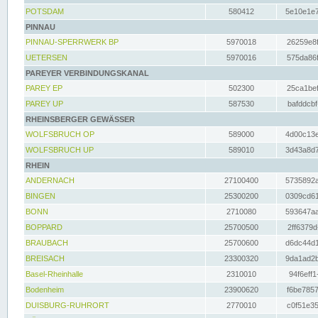
POTSDAM
580412
5e10e1e7
PINNAU
PINNAU-SPERRWERK BP
5970018
26259e8f
UETERSEN
5970016
575da86f
PAREYER VERBINDUNGSKANAL
PAREY EP
502300
25ca1bef
PAREY UP
587530
bafddcbf
RHEINSBERGER GEWÄSSER
WOLFSBRUCH OP
589000
4d00c13e
WOLFSBRUCH UP
589010
3d43a8d7
RHEIN
ANDERNACH
27100400
5735892a
BINGEN
25300200
0309cd61
BONN
2710080
593647aa
BOPPARD
25700500
2ff6379d
BRAUBACH
25700600
d6dc44d1
BREISACH
23300320
9da1ad2b
Basel-Rheinhalle
2310010
94f6eff1
Bodenheim
23900620
f6be7857
DUISBURG-RUHRORT
2770010
c0f51e35