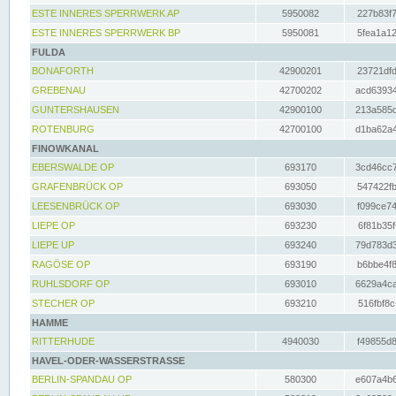
ESTE INNERES SPERRWERK AP
5950082
227b83f7
ESTE INNERES SPERRWERK BP
5950081
5fea1a12
FULDA
BONAFORTH
42900201
23721dfd
GREBENAU
42700202
acd63934
GUNTERSHAUSEN
42900100
213a585d
ROTENBURG
42700100
d1ba62a4
FINOWKANAL
EBERSWALDE OP
693170
3cd46cc7
GRAFENBRÜCK OP
693050
547422fb
LEESENBRÜCK OP
693030
f099ce74
LIEPE OP
693230
6f81b35f
LIEPE UP
693240
79d783d3
RAGÖSE OP
693190
b6bbe4f8
RUHLSDORF OP
693010
6629a4ca
STECHER OP
693210
516fbf8c
HAMME
RITTERHUDE
4940030
f49855d8
HAVEL-ODER-WASSERSTRASSE
BERLIN-SPANDAU OP
580300
e607a4b6