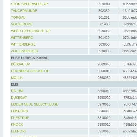
STÖR-SPERRWERK AP
5970041
d9acdbec
TANGERMÜNDE
502350
13e91b77
TORGAU
501261
83bbaedb
VOCKERODE
501480
ae93f2a5
WEHR GEESTHACHT UP
5930062
0f7f58a8
WITTENBERG
501420
070b1eb4
WITTENBERGE
503050
cbf3cd49
ZOLLENSPIEKER
5930090
3de8ea26
ELBE-LÜBECK-KANAL
BÜSSAU UP
9669040
bf7bb8e8
DONNERSCHLEUSE OP
9660049
45634232
MÖLLN
9660050
46644438
EMS
DALUM
3550040
ad357e52
DUKEGAT
3990020
7753c1fa
EMDEN NEUE SEESCHLEUSE
3970010
edfdf747
EMSHÖRN
9340010
c8af067c
FUESTRUP
3310010
3a8ed45f
KNOCK
3990010
438b565e
LEERORT
3910010
abb23dad