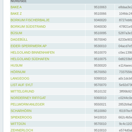
NORDSEE
BAKE A
9510063
e8daa3e2
BAKE Z
9510066
104fdc24
BORKUM FISCHERBALJE
9340020
8727ebfd
BORKUM SÜDSTRAND
9340030
478f21e9
BÜSUM
9510095
5287a3e1
DAGEBÜLL
9570040
6233e901
EIDER-SPERRWERK AP
9530010
04acd7e5
HELGOLAND BINNENHAFEN
9510070
c0ec139b
HELGOLAND SÜDHAFEN
9510075
0d8233b8
HUSUM
9530020
e114aeec
HÖRNUM
9570050
733755fd
LANGEOOG
9390010
a0c1dcb6
LIST AUF SYLT
9570070
5e92d73f
MITTELGRUND
9510132
3ff99b92
NORDERNEY RIFFGAT
9360010
c0244c0e
PELLWORM ANLEGER
9550021
2852b9ab
SCHARHÖRN
9510060
f0197bcf
SPIEKEROOG
9410010
662c4b5e
WITTDÜN
9570010
9c4c11f2
ZEHNERLOCH
9510010
e574d0af