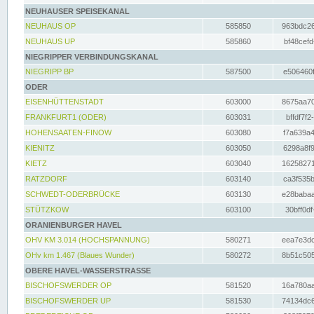
NEUHAUSER SPEISEKANAL
NEUHAUS OP
585850
963bdc26
NEUHAUS UP
585860
bf48cefd
NIEGRIPPER VERBINDUNGSKANAL
NIEGRIPP BP
587500
e506460f
ODER
EISENHÜTTENSTADT
603000
8675aa70
FRANKFURT1 (ODER)
603031
bffdf7f2
HOHENSAATEN-FINOW
603080
f7a639a4
KIENITZ
603050
6298a8f9
KIETZ
603040
16258271
RATZDORF
603140
ca3f535b
SCHWEDT-ODERBRÜCKE
603130
e28babaa
STÜTZKOW
603100
30bff0df
ORANIENBURGER HAVEL
OHV KM 3.014 (HOCHSPANNUNG)
580271
eea7e3dc
OHv km 1.467 (Blaues Wunder)
580272
8b51c505
OBERE HAVEL-WASSERSTRASSE
BISCHOFSWERDER OP
581520
16a780aa
BISCHOFSWERDER UP
581530
74134dc6