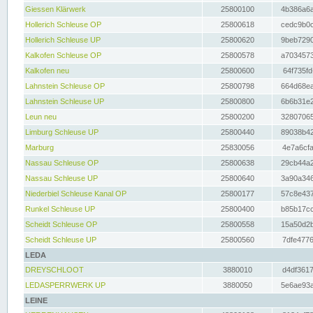
Giessen Klärwerk
25800100
4b386a6a
Hollerich Schleuse OP
25800618
cedc9b0c
Hollerich Schleuse UP
25800620
9beb7290
Kalkofen Schleuse OP
25800578
a7034573
Kalkofen neu
25800600
64f735fd
Lahnstein Schleuse OP
25800798
664d68ea
Lahnstein Schleuse UP
25800800
6b6b31e2
Leun neu
25800200
32807065
Limburg Schleuse UP
25800440
89038b42
Marburg
25830056
4e7a6cfa
Nassau Schleuse OP
25800638
29cb44a2
Nassau Schleuse UP
25800640
3a90a346
Niederbiel Schleuse Kanal OP
25800177
57c8e437
Runkel Schleuse UP
25800400
b85b17cc
Scheidt Schleuse OP
25800558
15a50d2b
Scheidt Schleuse UP
25800560
7dfe4776
LEDA
DREYSCHLOOT
3880010
d4df3617
LEDASPERRWERK UP
3880050
5e6ae93a
LEINE