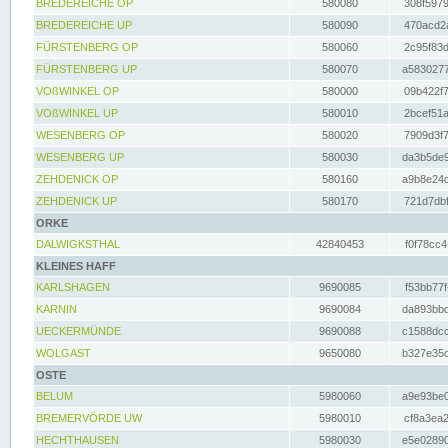
BREDEREICHE OP
580080
308f5979
BREDEREICHE UP
580090
470acd2a
FÜRSTENBERG OP
580060
2c95f83d
FÜRSTENBERG UP
580070
a5830277
VOßWINKEL OP
580000
09b422f7
VOßWINKEL UP
580010
2bcef51a
WESENBERG OP
580020
7909d3f7
WESENBERG UP
580030
da3b5de9
ZEHDENICK OP
580160
a9b8e24c
ZEHDENICK UP
580170
721d7dbf
ORKE
DALWIGKSTHAL
42840453
f0f78cc4
KLEINES HAFF
KARLSHAGEN
9690085
f53bb77f
KARNIN
9690084
da893bbd
UECKERMÜNDE
9690088
c1588dcc
WOLGAST
9650080
b327e35c
OSTE
BELUM
5980060
a9e93be0
BREMERVÖRDE UW
5980010
cf8a3ea2
HECHTHAUSEN
5980030
e5e02890