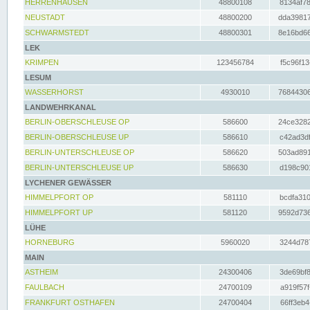
HERRENHAUSEN
48800108
8134af78
NEUSTADT
48800200
dda39817
SCHWARMSTEDT
48800301
8e16bd66
LEK
KRIMPEN
123456784
f5c96f13
LESUM
WASSERHORST
4930010
76844306
LANDWEHRKANAL
BERLIN-OBERSCHLEUSE OP
586600
24ce3282
BERLIN-OBERSCHLEUSE UP
586610
c42ad3df
BERLIN-UNTERSCHLEUSE OP
586620
503ad891
BERLIN-UNTERSCHLEUSE UP
586630
d198c901
LYCHENER GEWÄSSER
HIMMELPFORT OP
581110
bcdfa310
HIMMELPFORT UP
581120
9592d736
LÜHE
HORNEBURG
5960020
3244d787
MAIN
ASTHEIM
24300406
3de69bf8
FAULBACH
24700109
a919f57f
FRANKFURT OSTHAFEN
24700404
66ff3eb4