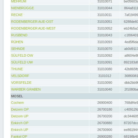
MEHRUM
31010071
be05603a
NIENBRÜGGE
31010044
864a8111
RECKE
31010011
7af19499
RODENBERGER AUE-OST
31010051
6288de60
RODENBERGER AUE-WEST
31010052
eb24b5a3
RUSBEND
31010043
c1f06401
RÜHEN
31010093
4ed5f6da
SEHNDE
31010070
ab0d9117
SÜLFELD OW
31010092
a8604e8f
SÜLFELD UW
31010091
892183d6
THUNE
31010080
42b865fb
VELSDORF
3101012
36f80081
VORSFELDE
31010090
dbb2bb9f
WARBER GRABEN
31010040
2f1080ba
MOSEL
Cochem
26900400
768df4e9
Detzem OP
26700180
c40912fd
Detzem UP
26700200
dc344605
Enkirch OP
26700880
87207dcd
Enkirch UP
26700900
ee861944
Fankel OP
26900280
68198b48