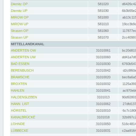
Diemitz OP
581020
d6426c42
Diemitz UP
581030
6b3b55e2
MIROW OP
581000
ab13c115
MIROW UP
581010
19cc3b9a
Strasen OP
581060
117877ec
Strasen UP
581070
2cc40997
MITTELLANDKANAL
ANDERTEN OW
31010061
bc20d819
ANDERTEN UW
31010060
dd41a7d6
BAD ESSEN
31010030
6760b547
BERENBUSCH
31010042
d2c8f60e
BRAMSCHE
31010020
bec8a6a5
BROXTEN
31010032
1125a391
HAHLEN
31010041
ac970eb0
HALDENSLEBEN
3101013
90d92801
HANN. LIST
31010062
27dfd137
HÖRSTEL
31010010
6c7c180f
KANALBRÜCKE
3101018
32b997c2
LOHNDE
31010050
516c4814
LÜBBECKE
31010031
c2aa9164