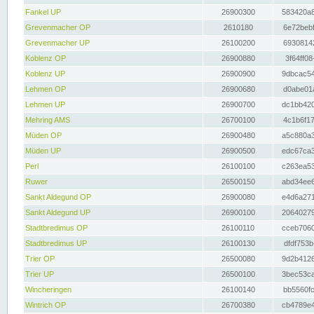
Fankel UP
26900300
583420a8
Grevenmacher OP
2610180
6e72bebf
Grevenmacher UP
26100200
69308142
Koblenz OP
26900880
3f64ff08
Koblenz UP
26900900
9dbcac54
Lehmen OP
26900680
d0abe01a
Lehmen UP
26900700
dc1bb420
Mehring AMS
26700100
4c1b6f17
Müden OP
26900480
a5c880a3
Müden UP
26900500
edc67ca3
Perl
26100100
c263ea53
Ruwer
26500150
abd34ee6
Sankt Aldegund OP
26900080
e4d6a271
Sankt Aldegund UP
26900100
20640279
Stadtbredimus OP
26100110
cceb7060
Stadtbredimus UP
26100130
dfdf753b
Trier OP
26500080
9d2b4126
Trier UP
26500100
3bec53ca
Wincheringen
26100140
bb5560fc
Wintrich OP
26700380
cb4789e4