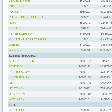
LINGEN-DARME
3500015
200363fc
PAPENBURG
3790010
ec4a598d
POGUM
3950020
5d1e4350
RHEINE UNTERSCHLEUSE
3390020
50a449ba
Rühle
3500070
15456f75
TERBORG
3910020
244cae8b
VERSEN WEHR OP
3730001
86f8dbab
VERSEN WEHRDURCHSTICH
3730010
6de43652
WEENER
3790020
aa6af4e6
Wachendorf
3500031
88698229
ELBESEITENKANAL
ARTLENBURG-ESK
90100122
7fec2f4f
BEVENSEN
90100112
b8997708
LÜNEBURG OW
90100121
c7364d1e
LÜNEBURG UW
90100120
d18033cd
OSLOSS
90100100
6c5b6422
UELZEN OW
90100111
728bd3e3
UELZEN UW
90100110
0d0082cf
WITTINGEN
90100101
9cf795ce
ESTE
BUXTEHUDE
5950080
8a08c920