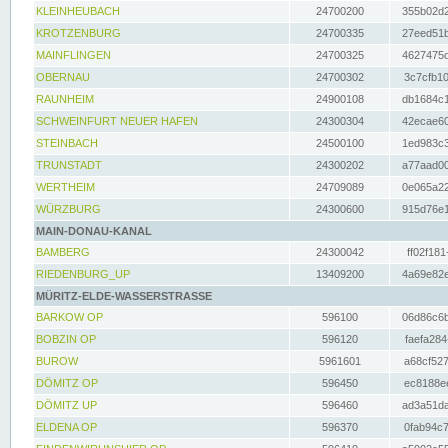
KLEINHEUBACH
24700200
355b02d2
KROTZENBURG
24700335
27eed51b
MAINFLINGEN
24700325
4627475d
OBERNAU
24700302
3c7cfb10
RAUNHEIM
24900108
db1684c1
SCHWEINFURT NEUER HAFEN
24300304
42ecae60
STEINBACH
24500100
1ed983c3
TRUNSTADT
24300202
a77aad00
WERTHEIM
24709089
0e065a22
WÜRZBURG
24300600
915d76e1
MAIN-DONAU-KANAL
BAMBERG
24300042
ff02f181
RIEDENBURG_UP
13409200
4a69e82e
MÜRITZ-ELDE-WASSERSTRASSE
BARKOW OP
596100
06d86c6b
BOBZIN OP
596120
faefa284
BUROW
5961601
a68cf527
DÖMITZ OP
596450
ec8188ee
DÖMITZ UP
596460
ad3a51da
ELDENA OP
596370
0fab94c7