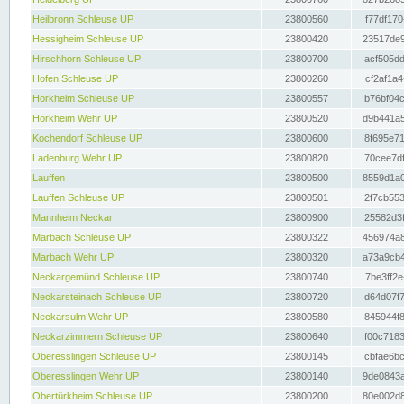
Heilbronn Schleuse UP
23800560
f77df170
Hessigheim Schleuse UP
23800420
23517de9
Hirschhorn Schleuse UP
23800700
acf505dd
Hofen Schleuse UP
23800260
cf2af1a4
Horkheim Schleuse UP
23800557
b76bf04c
Horkheim Wehr UP
23800520
d9b441a5
Kochendorf Schleuse UP
23800600
8f695e71
Ladenburg Wehr UP
23800820
70cee7df
Lauffen
23800500
8559d1a0
Lauffen Schleuse UP
23800501
2f7cb553
Mannheim Neckar
23800900
25582d3f
Marbach Schleuse UP
23800322
456974a8
Marbach Wehr UP
23800320
a73a9cb4
Neckargemünd Schleuse UP
23800740
7be3ff2e
Neckarsteinach Schleuse UP
23800720
d64d07f7
Neckarsulm Wehr UP
23800580
845944f8
Neckarzimmern Schleuse UP
23800640
f00c7183
Oberesslingen Schleuse UP
23800145
cbfae6bc
Oberesslingen Wehr UP
23800140
9de0843a
Obertürkheim Schleuse UP
23800200
80e002d8