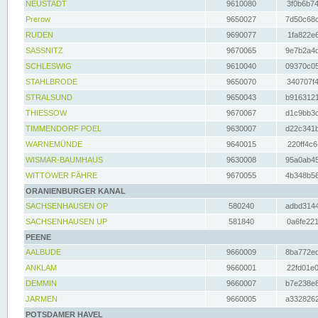
NEUSTADT
9610080
3f0b6b74
Prerow
9650027
7d50c68c
RUDEN
9690077
1fa822e6
SASSNITZ
9670065
9e7b2a4d
SCHLESWIG
9610040
09370c05
STAHLBRODE
9650070
340707f4
STRALSUND
9650043
b9163121
THIESSOW
9670067
d1c9bb3c
TIMMENDORF POEL
9630007
d22c341b
WARNEMÜNDE
9640015
220ff4c6
WISMAR-BAUMHAUS
9630008
95a0ab45
WITTOWER FÄHRE
9670055
4b348b56
ORANIENBURGER KANAL
SACHSENHAUSEN OP
580240
adbd3144
SACHSENHAUSEN UP
581840
0a6fe221
PEENE
AALBUDE
9660009
8ba772ed
ANKLAM
9660001
22fd01e0
DEMMIN
9660007
b7e238e8
JARMEN
9660005
a3328262
POTSDAMER HAVEL