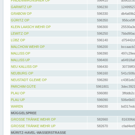
FINDENWIRUNSHIER OP
596410
a5902c55
GARWITZ UP
596230
12499527
GRABOW OP
596330
db4a69b2
GÜRITZ OP
596350
956ce5ff
KLEIN LAASCH WEHR OP
596300
25530a3e
LEWITZ OP
596250
7bbd90ad
LÜBZ OP
596140
d75442cf
MALCHOW WEHR OP
596200
bccaacb3
MALLISS OP
596390
497c29ee
MALLISS UP
596400
a64918a6
NEU KALLISS OP
596430
30739ff3
NEUBURG OP
596160
541c508a
NEUSTADT GLEWE OP
596280
c4381eb3
PARCHIM GÜTE
5961801
3dec3921
PLAU OP
596080
3ffddb2c
PLAU UP
596090
506e6b03
WAREN
596030
bd317edd
MÜGGELSPREE
GROSSE TRÄNKE WEHR OP
582660
81630fdd
GROSSE TRÄNKE WEHR UP
582670
cfad4ee5
MÜRITZ-HAVEL-WASSERSTRASSE