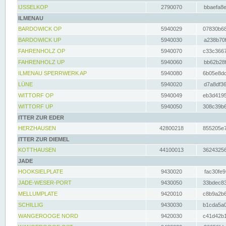
IJSSELKOP
2790070
bbaefa8e
ILMENAU
BARDOWICK OP
5940029
07830b68
BARDOWICK UP
5940030
a238b70f
FAHRENHOLZ OP
5940070
c33c3667
FAHRENHOLZ UP
5940060
bb62b28f
ILMENAU SPERRWERK AP
5940080
6b05e8dc
LÜNE
5940020
d7a8df36
WITTORF OP
5940049
eb3d4195
WITTORF UP
5940050
308c39b6
ITTER ZUR EDER
HERZHAUSEN
42800218
855205e7
ITTER ZUR DIEMEL
KOTTHAUSEN
44100013
36243256
JADE
HOOKSIELPLATE
9430020
fac30fe9
JADE-WESER-PORT
9430050
33bdec83
MELLUMPLATE
9420010
c8b9a2b6
SCHILLIG
9430030
b1cda5a0
WANGEROOGE NORD
9420030
c41d42b1