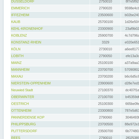
DÜSSELDORF
2750010
8f7e5f92
EMMERICH
2790020
9598e4cb
IFFEZHEIM
23500600
b02be240
KAUB
25700100
1d26e504
KEHL-KRONENHOF
23300900
23af9b02
KOBLENZ
25900700
4c7d796a
KONSTANZ-RHEIN
3329
e020e651
KÖLN
2730010
a6ee8177
LOBITH
2790050
efe13a3d
MAINZ
25100100
a37a9aa3
MANNHEIM
23700700
57090802
MAXAU
23700200
b6c6d5c8
NIERSTEIN-OPPENHEIM
23900600
d28e7ed1
Neuwied Stadt
27100370
dc407f1e
OBERWINTER
27100700
b45359df
OESTRICH
25100300
665be0fe
OTTENHEIM
23300800
787e5d63
PANNERDENSE KOP
2790060
3046493f
PHILIPPSBURG
23700500
88e972e1
PLITTERSDORF
23500700
6b774802
REES
2790010
2f025389