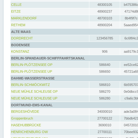
CELLE
48300105
b475386c
EITZE
48900237
47174d8f
MARKLENDORF
48700103
8b4f9f7c
RETHEM
48900204
5aaed954
ALTE MAAS
DORDRECHT
123456785
6c6f84c2
BODENSEE
KONSTANZ
906
aa9179c1
BERLIN-SPANDAUER-SCHIFFFAHRTSKANAL
BERLIN-PLÖTZENSEE OP
586640
ee52ce62
BERLIN-PLÖTZENSEE UP
586650
45721a68
DAHME-WASSERSTRASSE
BERLIN-SCHMÖCKWITZ
586810
6b595707
NEUE MÜHLE SCHLEUSE OP
586270
0e0dbcc9
NEUE MÜHLE SCHLEUSE UP
586280
c9a6c3bf
DORTMUND-EMS-KANAL
BERGESHÖVEDE
34000010
ade3a084
Groppenbruch
27700122
7bbdb421
HASEHUBBRÜCKE
3690010
04572010
HENRICHENBURG OW
27700111
70bee932