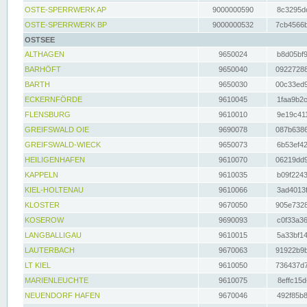
OSTE-SPERRWERK AP
9000000590
8c3295dc
OSTE-SPERRWERK BP
9000000532
7cb4566b
OSTSEE
ALTHAGEN
9650024
b8d05bf9
BARHÖFT
9650040
09227288
BARTH
9650030
00c33ed9
ECKERNFÖRDE
9610045
1faa9b2c
FLENSBURG
9610010
9e19c411
GREIFSWALD OIE
9690078
087b6386
GREIFSWALD-WIECK
9650073
6b53ef42
HEILIGENHAFEN
9610070
06219dd9
KAPPELN
9610035
b09f2243
KIEL-HOLTENAU
9610066
3ad4013f
KLOSTER
9670050
905e7328
KOSEROW
9690093
c0f33a36
LANGBALLIGAU
9610015
5a33bf14
LAUTERBACH
9670063
91922b9b
LT KIEL
9610050
736437d7
MARIENLEUCHTE
9610075
8effc15d
NEUENDORF HAFEN
9670046
492f85b8