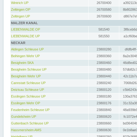
Wintrich UP
26700400
a392113c
Zeltingen OP
26700580
8b802863
Zeltingen UP
26700600
d867e7e9
MALZER KANAL
LIEBENWALDE OP
581540
3f8ceb6d
LIEBENWALDE UP
581550
a1cf60be
NECKAR
Aldingen Schleuse UP
23800280
dfdfb4ff
Beihingen Wehr UP
23800360
8a2e3048
Besigheim SKA
23800460
46d8ed02
Besigheim Schleuse UP
23800480
57db82c7
Besigheim Wehr UP
23800440
42c11b7a
Cannstatt Schleuse UP
23800240
7068d262
Deizisau Schleuse UP
23800120
c5b6243d
Esslingen Schleuse UP
23800180
130a3761
Esslingen Wehr OP
23800176
31c32a38
Feudenheim Schleuse UP
23800840
48a939b9
Gundelsheim UP
23800620
fc1072e4
Guttenbach Schleuse UP
23800660
bd36404b
Hassmersheim AMS
23800630
0e1b8ae0
Heidelberg UP
23800760
827b2685