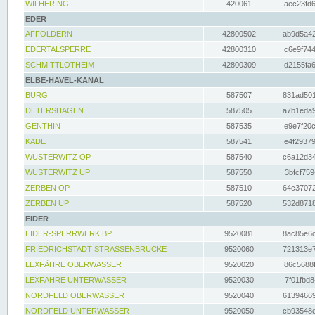
WILHERING
420061
aec23fd6
EDER
AFFOLDERN
42800502
ab9d5a42
EDERTALSPERRE
42800310
c6e9f744
SCHMITTLOTHEIM
42800309
d2155fa6
ELBE-HAVEL-KANAL
BURG
587507
831ad501
DETERSHAGEN
587505
a7b1eda9
GENTHIN
587535
e9e7f20c
KADE
587541
e4f29379
WUSTERWITZ OP
587540
c6a12d34
WUSTERWITZ UP
587550
3bfcf759
ZERBEN OP
587510
64c37072
ZERBEN UP
587520
532d8718
EIDER
EIDER-SPERRWERK BP
9520081
8ac85e6c
FRIEDRICHSTADT STRASSENBRÜCKE
9520060
721313e7
LEXFÄHRE OBERWASSER
9520020
86c5688f
LEXFÄHRE UNTERWASSER
9520030
7f01fbd8
NORDFELD OBERWASSER
9520040
61394669
NORDFELD UNTERWASSER
9520050
cb93548e