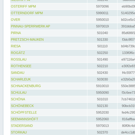
OSTERIFF MPM
5970096
eb90bd3f
OTTERNDORF MPM
5990011
5140295e
OVER
5950010
b02ce5c0
PINNAU-SPERRWERK AP
5970019
391bbba5
PIRNA
501040
85d686f1
PRETZSCH-MAUKEN
501330
f3dc8f07
RIESA
501110
b04b739d
ROGÄTZ
502250
133f0f6c
ROSSLAU
501490
e97116a4
ROTHENSEE
502210
e30f2e83
SANDAU
502430
f4c55f77
SCHARLEUK
503030
e32b0a28
SCHNACKENBURG
5910010
550e3885
SCHULAU
5950090
f3c6ee73
SCHÖNA
501010
7cb7461b
SCHÖNEBECK
502130
90bcb315
SCHÖPFSTELLE
5952030
fed4c295
SEEMANNSHÖFT
5952060
816affba
STADERSAND
5970013
80f0fc4d
STORKAU
502370
de4cc1db