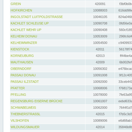
GREIN
420091
f3bf0b0b
HOFKIRCHEN
10088003
616dd98e
INGOLSTADT LUITPOLDSTRASSE
10046105
824a046b
KACHLET SCHLEUSE UP
10090708
0fd56e0a
KACHLET WEHR UP
10090408
560cf185
KELHEIM DONAU
10053009
296fc6d4
KELHEIMWINZER
10054500
c9409937
KIENSTOCK
42011
56178f74
KORNEUBURG
42013
ff44be4a
MAUTHAUSEN
42009
6b002fef
OBERNDORF
10056302
e476bcad
PASSAU DONAU
10091008
9f12c405
PASSAU ILZSTADT
10092000
33ceb441
PFATTER
10068006
f768173a
PFELLING
10078000
7fe63a95
REGENSBURG EISERNE BRÜCKE
10061007
eebd633a
SCHWABELWEIS
10062000
7644f1d7
THEBNERSTRASSL
42015
f7b5c3d3
VILSHOFEN
10089006
e6d68ab7
WILDUNGSMAUER
42014
35846b8b