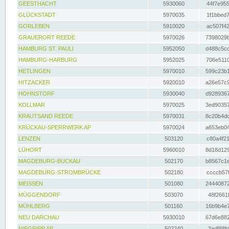
GEESTHACHT
5930060
44f7e955
GLÜCKSTADT
5970035
1f1bbed7
GORLEBEN
5910020
ac507f42
GRAUERORT REEDE
5970026
7398029b
HAMBURG ST. PAULI
5952050
d488c5cc
HAMBURG-HARBURG
5952025
706e5110
HETLINGEN
5970010
599c23b1
HITZACKER
5920010
a26e57c9
HOHNSTORF
5930040
d9289367
KOLLMAR
5970025
3ed90357
KRAUTSAND REEDE
5970031
8c20b4dc
KRÜCKAU-SPERRWERK AP
5970024
a653eb04
LENZEN
503120
c80a4f21
LÜHORT
5960010
8d18d129
MAGDEBURG-BUCKAU
502170
b8567c1e
MAGDEBURG-STROMBRÜCKE
502180
ccccb57f
MEISSEN
501080
24440872
MÜGGENDORF
503070
48f2661f
MÜHLBERG
501160
16b9b4e7
NEU DARCHAU
5930010
67d6e882
NIEGRIPP AP
502240
3adf88fd