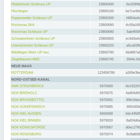
Pleidelsheim Schleuse UP
23800400
6e183f4b
Plochingen
23800100
be7ce40e
Poppenweiler Schleuse UP
23800300
f4854a4c
Rockenau SKA
23800690
4c00a166
Rockenau Schleuse UP
23800680
5ab4f00f
Schwabenheim Schleuse UP
23800800
ec9d3a4d
Untertürkheim Schleuse UP
23800220
a5ca02fb
Wieblingen Wehr UP neu
23800780
66d887a6
Ziegelhausen AMS
23800745
3944c1fd
NEUE MAAS
ROTTERDAM
123456786
a269e3be
NORD-OSTSEE-KANAL
AWK STROHBRÜCK
5970069
0e192297
NOK BREIHOLZ
5970075
4a904d59
NOK BRUNSBÜTTEL
5970091
85fc0dac
NOK DÜKERSWISCH
5970085
3954300d
NOK KIEL AUSSEN
5650068
6dc44585
NOK KIEL BINNEN
5979020
8af24d6a
NOK KÖNIGSFÖRDE
5970067
d0ec2790
NOK RENDSBURG
5970074
8c8afb56