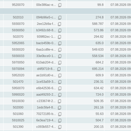
9520070
00e386ac-e...
99.8
07.08.2026 09
502010
094b96e5-c...
274.8
07.08.2026 09
5930070
2ee12b9a-f...
588.787
07.08.2026 09
5930050
b3492c68-8...
573.86
07.08.2026 09
502070
939f82ec-1...
294.82
07.08.2026 09
5952065
bacb459b-0...
635.0
07.08.2026 09
5930020
6aa1cd8e-e...
549.633
07.08.2026 09
5930033
33e0bce0-1...
558.534
07.08.2026 09
5970050
610ab204-d...
684.2
07.08.2026 09
5970094
d4f5f719-8...
695.214
07.08.2026 09
5952020
ae1b91d0-e...
609.9
07.08.2026 09
501470
1ce53a59-3...
236.31
07.08.2026 09
5950070
e6b42536-6...
634.42
07.08.2026 09
5990020
aad49293-2...
724.0
07.08.2026 09
5910030
c233674f-2...
509.35
07.08.2026 09
502000
1edc5fa4-8...
261.16
07.08.2026 09
501060
70272185-b...
55.63
07.08.2026 09
5910025
6e3ea719-4...
504.7
07.08.2026 09
501390
c093b557-4...
200.15
07.08.2026 09