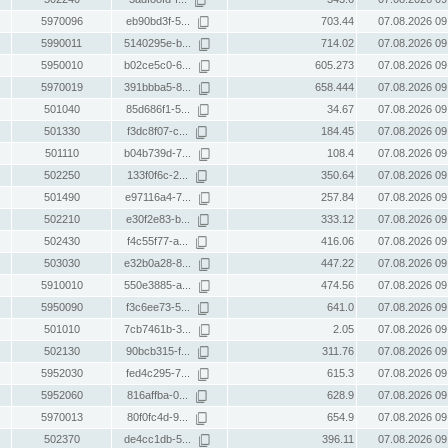
5970096
eb90bd3f-5...
703.44
07.08.2026 09
5990011
5140295e-b...
714.02
07.08.2026 09
5950010
b02ce5c0-6...
605.273
07.08.2026 09
5970019
391bbba5-8...
658.444
07.08.2026 09
501040
85d686f1-5...
34.67
07.08.2026 09
501330
f3dc8f07-c...
184.45
07.08.2026 09
501110
b04b739d-7...
108.4
07.08.2026 09
502250
133f0f6c-2...
350.64
07.08.2026 09
501490
e97116a4-7...
257.84
07.08.2026 09
502210
e30f2e83-b...
333.12
07.08.2026 09
502430
f4c55f77-a...
416.06
07.08.2026 09
503030
e32b0a28-8...
447.22
07.08.2026 09
5910010
550e3885-a...
474.56
07.08.2026 09
5950090
f3c6ee73-5...
641.0
07.08.2026 09
501010
7cb7461b-3...
2.05
07.08.2026 09
502130
90bcb315-f...
311.76
07.08.2026 09
5952030
fed4c295-7...
615.3
07.08.2026 09
5952060
816affba-0...
628.9
07.08.2026 09
5970013
80f0fc4d-9...
654.9
07.08.2026 09
502370
de4cc1db-5...
396.11
07.08.2026 09