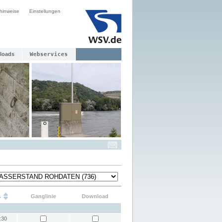
hinweise
Einstellungen
loads
Webservices
s
Ganglinie
Download
:30