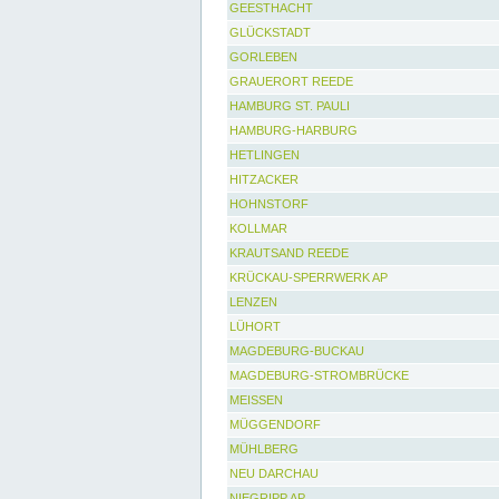
GEESTHACHT
GLÜCKSTADT
GORLEBEN
GRAUERORT REEDE
HAMBURG ST. PAULI
HAMBURG-HARBURG
HETLINGEN
HITZACKER
HOHNSTORF
KOLLMAR
KRAUTSAND REEDE
KRÜCKAU-SPERRWERK AP
LENZEN
LÜHORT
MAGDEBURG-BUCKAU
MAGDEBURG-STROMBRÜCKE
MEISSEN
MÜGGENDORF
MÜHLBERG
NEU DARCHAU
NIEGRIPP AP