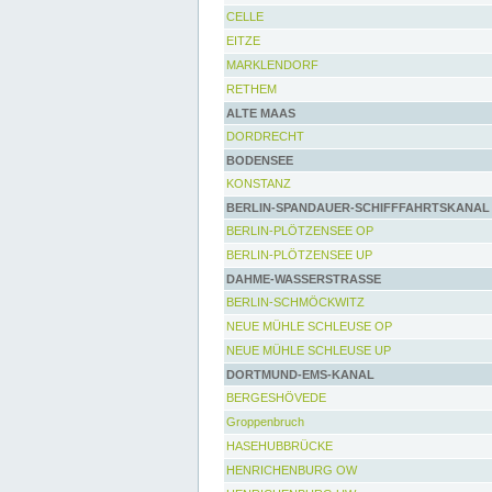
CELLE
EITZE
MARKLENDORF
RETHEM
ALTE MAAS
DORDRECHT
BODENSEE
KONSTANZ
BERLIN-SPANDAUER-SCHIFFFAHRTSKANAL
BERLIN-PLÖTZENSEE OP
BERLIN-PLÖTZENSEE UP
DAHME-WASSERSTRASSE
BERLIN-SCHMÖCKWITZ
NEUE MÜHLE SCHLEUSE OP
NEUE MÜHLE SCHLEUSE UP
DORTMUND-EMS-KANAL
BERGESHÖVEDE
Groppenbruch
HASEHUBBRÜCKE
HENRICHENBURG OW