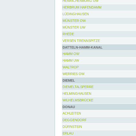
HENRICHENBURG UW
HERBRUM HAFENDAMM
LÜDINGHAUSEN
MÜNSTER OW
MÜNSTER UW
RHEDE
VERSEN TRENNSPITZE
DATTELN-HAMM-KANAL
HAMM OW
HAMM UW
WALTROP
WERRIES OW
DIEMEL
DIEMELTALSPERRE
HELMINGHAUSEN
WILHELMSBRÜCKE
DONAU
ACHLEITEN
DEGGENDORF
DÜRNSTEIN
ERLAU