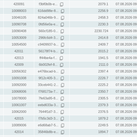
420091
f3bf0b0b-e...
2079.1
07.08.2026 09
10088003
616dd98e-8...
2256.9
07.08.2026 09
10046105
824a046b-9...
2458.3
07.08.2026 09
10090708
0fd56e0a-e...
2230.3
07.08.2026 09
10090408
560cf185-0...
2230.724
07.08.2026 09
10053009
296fc6d4-3...
2414.8
07.08.2026 09
10054500
c9409937-b...
2409.7
07.08.2026 09
42011
56178f74-b...
2015.2
07.08.2026 09
42013
ff44be4a-f...
1941.5
07.08.2026 09
42009
6b002fef-8...
2111.0
07.08.2026 09
10056302
e476bcad-b...
2397.4
07.08.2026 09
10091008
9f12c405-3...
2226.7
07.08.2026 09
10092000
33ceb441-2...
2225.2
07.08.2026 09
10068006
f768173a-7...
2350.7
07.08.2026 09
10078000
7fe63a95-8...
2305.5
07.08.2026 09
10061007
eebd633a-3...
2379.3
07.08.2026 09
10062000
7644f1d7-3...
2376.5
07.08.2026 09
42015
f7b5c3d3-3...
1879.2
07.08.2026 09
10089006
e6d68ab7-5...
2249.5
07.08.2026 09
42014
35846b8b-e...
1894.7
07.08.2026 09