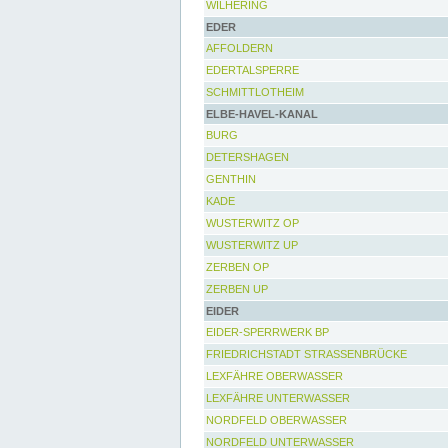
WILHERING
EDER
AFFOLDERN
EDERTALSPERRE
SCHMITTLOTHEIM
ELBE-HAVEL-KANAL
BURG
DETERSHAGEN
GENTHIN
KADE
WUSTERWITZ OP
WUSTERWITZ UP
ZERBEN OP
ZERBEN UP
EIDER
EIDER-SPERRWERK BP
FRIEDRICHSTADT STRASSENBRÜCKE
LEXFÄHRE OBERWASSER
LEXFÄHRE UNTERWASSER
NORDFELD OBERWASSER
NORDFELD UNTERWASSER