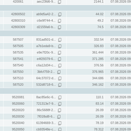
420061
aec23fd6-9...
2144.1
07.08.2026 09
42800502
ab9d5a42-2...
44.02
07.08.2026 09
42800310
c6e9f744-4...
49.2
07.08.2026 09
42800309
d2155fa6-b...
74.5
07.08.2026 09
587507
831ad501-d...
332.54
07.08.2026 09
587505
a7b1eda9-b...
326.83
07.08.2026 09
587535
e9e7f20c-9...
361.444
07.08.2026 09
587541
e4f29379-6...
371.285
07.08.2026 09
587540
c6a12d34-c...
376.56
07.08.2026 09
587550
3bfcf759-2...
376.965
07.08.2026 09
587510
64c37072-d...
344.686
07.08.2026 09
587520
532d8718-6...
346.162
07.08.2026 09
9520081
8ac85e6c-6...
110.1
07.08.2026 09
9520060
721313e7-9...
83.14
07.08.2026 09
9520020
86c5688f-2...
26.09
07.08.2026 09
9520030
7f01fbd8-6...
26.09
07.08.2026 09
9520040
61394669-3...
78.19
07.08.2026 09
9520050
cb93548e-c...
78.312
07.08.2026 09