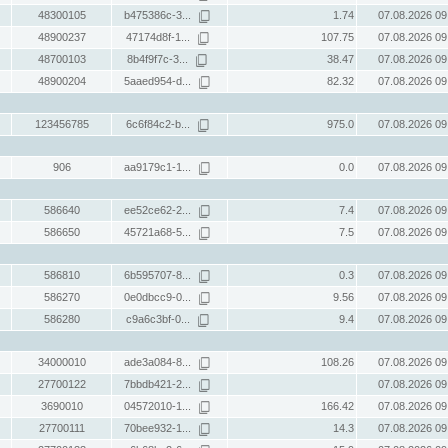
48300105
b475386c-3...
1.74
07.08.2026 09
48900237
47174d8f-1...
107.75
07.08.2026 09
48700103
8b4f9f7c-3...
38.47
07.08.2026 09
48900204
5aaed954-d...
82.32
07.08.2026 09
123456785
6c6f84c2-b...
975.0
07.08.2026 09
906
aa9179c1-1...
0.0
07.08.2026 09
586640
ee52ce62-2...
7.4
07.08.2026 09
586650
45721a68-5...
7.5
07.08.2026 09
586810
6b595707-8...
0.3
07.08.2026 09
586270
0e0dbcc9-0...
9.56
07.08.2026 09
586280
c9a6c3bf-0...
9.4
07.08.2026 09
34000010
ade3a084-8...
108.26
07.08.2026 09
27700122
7bbdb421-2...
07.08.2026 09
3690010
04572010-1...
166.42
07.08.2026 09
27700111
70bee932-1...
14.3
07.08.2026 09