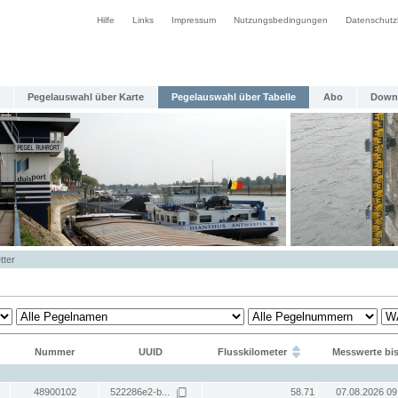
Hilfe
Links
Impressum
Nutzungsbedingungen
Datenschutz
Pegelauswahl über Karte
Pegelauswahl über Tabelle
Abo
Down
tter
Nummer
UUID
Flusskilometer
Messwerte bi
48900102
522286e2-b...
58.71
07.08.2026 09