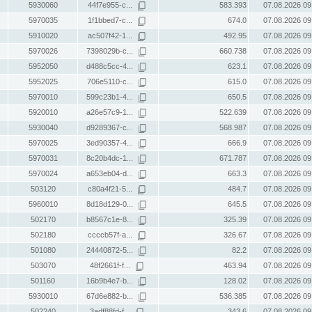
5930060
44f7e955-c...
583.393
07.08.2026 09
5970035
1f1bbed7-c...
674.0
07.08.2026 09
5910020
ac507f42-1...
492.95
07.08.2026 09
5970026
7398029b-c...
660.738
07.08.2026 09
5952050
d488c5cc-4...
623.1
07.08.2026 09
5952025
706e5110-c...
615.0
07.08.2026 09
5970010
599c23b1-4...
650.5
07.08.2026 09
5920010
a26e57c9-1...
522.639
07.08.2026 09
5930040
d9289367-c...
568.987
07.08.2026 09
5970025
3ed90357-4...
666.9
07.08.2026 09
5970031
8c20b4dc-1...
671.787
07.08.2026 09
5970024
a653eb04-d...
663.3
07.08.2026 09
503120
c80a4f21-5...
484.7
07.08.2026 09
5960010
8d18d129-0...
645.5
07.08.2026 09
502170
b8567c1e-8...
325.39
07.08.2026 09
502180
ccccb57f-a...
326.67
07.08.2026 09
501080
24440872-5...
82.2
07.08.2026 09
503070
48f2661f-f...
463.94
07.08.2026 09
501160
16b9b4e7-b...
128.02
07.08.2026 09
5930010
67d6e882-b...
536.385
07.08.2026 09
502240
3adf88fd-f...
343.6
07.08.2026 09