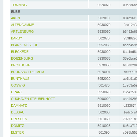
TÖNNING
9520070
00e386ac
ELBE
AKEN
502010
094b96e5
ALTENGAMME
5930070
2ee12b9a
ARTLENBURG
5930050
b3492c68
BARBY
502070
939f82ec
BLANKENESE UF
5952065
bacb459b
BLECKEDE
5930020
6aa1cd8e
BOIZENBURG
5930033
33e0bce0
BROKDORF
5970050
610ab204
BRUNSBÜTTEL MPM
5970094
d4f5f719
BUNTHAUS
5952020
ae1b91d0
COSWIG
501470
1ce53a59
CRANZ
5950070
e6b42536
CUXHAVEN STEUBENHÖFT
5990020
aad49293
DAMNATZ
5910030
c233674f
DESSAU
502000
1edc5fa4
DRESDEN
501060
70272185
DÖMITZ
5910025
6e3ea719
ELSTER
501390
c093b557