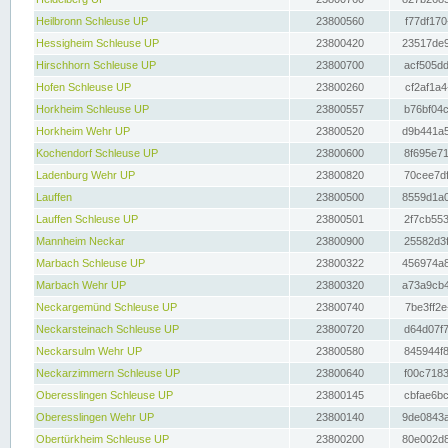
Heilbronn Schleuse UP
23800560
f77df170
Hessigheim Schleuse UP
23800420
23517de9
Hirschhorn Schleuse UP
23800700
acf505dd
Hofen Schleuse UP
23800260
cf2af1a4
Horkheim Schleuse UP
23800557
b76bf04c
Horkheim Wehr UP
23800520
d9b441a5
Kochendorf Schleuse UP
23800600
8f695e71
Ladenburg Wehr UP
23800820
70cee7df
Lauffen
23800500
8559d1a0
Lauffen Schleuse UP
23800501
2f7cb553
Mannheim Neckar
23800900
25582d3f
Marbach Schleuse UP
23800322
456974a8
Marbach Wehr UP
23800320
a73a9cb4
Neckargemünd Schleuse UP
23800740
7be3ff2e
Neckarsteinach Schleuse UP
23800720
d64d07f7
Neckarsulm Wehr UP
23800580
845944f8
Neckarzimmern Schleuse UP
23800640
f00c7183
Oberesslingen Schleuse UP
23800145
cbfae6bc
Oberesslingen Wehr UP
23800140
9de0843a
Obertürkheim Schleuse UP
23800200
80e002d8