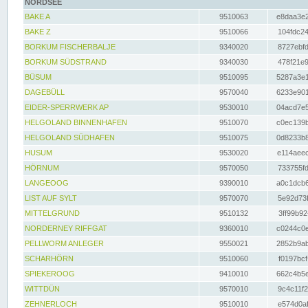
NORDSEE
BAKE A
9510063
e8daa3e2
BAKE Z
9510066
104fdc24
BORKUM FISCHERBALJE
9340020
8727ebfd
BORKUM SÜDSTRAND
9340030
478f21e9
BÜSUM
9510095
5287a3e1
DAGEBÜLL
9570040
6233e901
EIDER-SPERRWERK AP
9530010
04acd7e5
HELGOLAND BINNENHAFEN
9510070
c0ec139b
HELGOLAND SÜDHAFEN
9510075
0d8233b8
HUSUM
9530020
e114aeec
HÖRNUM
9570050
733755fd
LANGEOOG
9390010
a0c1dcb6
LIST AUF SYLT
9570070
5e92d73f
MITTELGRUND
9510132
3ff99b92
NORDERNEY RIFFGAT
9360010
c0244c0e
PELLWORM ANLEGER
9550021
2852b9ab
SCHARHÖRN
9510060
f0197bcf
SPIEKEROOG
9410010
662c4b5e
WITTDÜN
9570010
9c4c11f2
ZEHNERLOCH
9510010
e574d0af