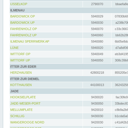
IJSSELKOP
2790070
bbaefa8e
ILMENAU
BARDOWICK OP
5940029
07830b68
BARDOWICK UP
5940030
a238b70f
FAHRENHOLZ OP
5940070
c33c3667
FAHRENHOLZ UP
5940060
bb62b28f
ILMENAU SPERRWERK AP
5940080
6b05e8dc
LÜNE
5940020
d7a8df36
WITTORF OP
5940049
eb3d4195
WITTORF UP
5940050
308c39b6
ITTER ZUR EDER
HERZHAUSEN
42800218
855205e7
ITTER ZUR DIEMEL
KOTTHAUSEN
44100013
36243256
JADE
HOOKSIELPLATE
9430020
fac30fe9
JADE-WESER-PORT
9430050
33bdec83
MELLUMPLATE
9420010
c8b9a2b6
SCHILLIG
9430030
b1cda5a0
WANGEROOGE NORD
9420030
c41d42b1