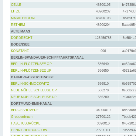
CELLE
48300105
b475386c
EITZE
48900237
47174d8f
MARKLENDORF
48700103
8b4f9f7c
RETHEM
48900204
5aaed954
ALTE MAAS
DORDRECHT
123456785
6c6f84c2
BODENSEE
KONSTANZ
906
aa9179c1
BERLIN-SPANDAUER-SCHIFFFAHRTSKANAL
BERLIN-PLÖTZENSEE OP
586640
ee52ce62
BERLIN-PLÖTZENSEE UP
586650
45721a68
DAHME-WASSERSTRASSE
BERLIN-SCHMÖCKWITZ
586810
6b595707
NEUE MÜHLE SCHLEUSE OP
586270
0e0dbcc9
NEUE MÜHLE SCHLEUSE UP
586280
c9a6c3bf
DORTMUND-EMS-KANAL
BERGESHÖVEDE
34000010
ade3a084
Groppenbruch
27700122
7bbdb421
HASEHUBBRÜCKE
3690010
04572010
HENRICHENBURG OW
27700111
70bee932