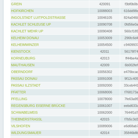
GREIN
420091
f3bf0b0b
HOFKIRCHEN
10088003
616dd98e
INGOLSTADT LUITPOLDSTRASSE
10046105
824a046b
KACHLET SCHLEUSE UP
10090708
0fd56e0a
KACHLET WEHR UP
10090408
560cf185
KELHEIM DONAU
10053009
296fc6d4
KELHEIMWINZER
10054500
c9409937
KIENSTOCK
42011
56178f74
KORNEUBURG
42013
ff44be4a
MAUTHAUSEN
42009
6b002fef
OBERNDORF
10056302
e476bcad
PASSAU DONAU
10091008
9f12c405
PASSAU ILZSTADT
10092000
33ceb441
PFATTER
10068006
f768173a
PFELLING
10078000
7fe63a95
REGENSBURG EISERNE BRÜCKE
10061007
eebd633a
SCHWABELWEIS
10062000
7644f1d7
THEBNERSTRASSL
42015
f7b5c3d3
VILSHOFEN
10089006
e6d68ab7
WILDUNGSMAUER
42014
35846b8b