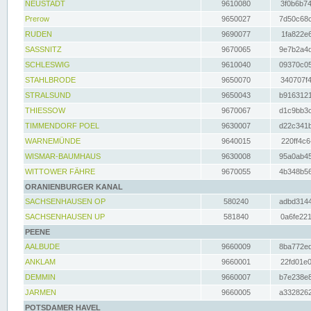
NEUSTADT
9610080
3f0b6b74
Prerow
9650027
7d50c68c
RUDEN
9690077
1fa822e6
SASSNITZ
9670065
9e7b2a4d
SCHLESWIG
9610040
09370c05
STAHLBRODE
9650070
340707f4
STRALSUND
9650043
b9163121
THIESSOW
9670067
d1c9bb3c
TIMMENDORF POEL
9630007
d22c341b
WARNEMÜNDE
9640015
220ff4c6
WISMAR-BAUMHAUS
9630008
95a0ab45
WITTOWER FÄHRE
9670055
4b348b56
ORANIENBURGER KANAL
SACHSENHAUSEN OP
580240
adbd3144
SACHSENHAUSEN UP
581840
0a6fe221
PEENE
AALBUDE
9660009
8ba772ed
ANKLAM
9660001
22fd01e0
DEMMIN
9660007
b7e238e8
JARMEN
9660005
a3328262
POTSDAMER HAVEL