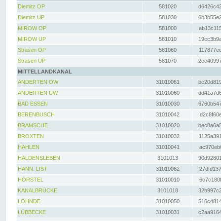
Diemitz OP
581020
d6426c42
Diemitz UP
581030
6b3b55e2
MIROW OP
581000
ab13c115
MIROW UP
581010
19cc3b9a
Strasen OP
581060
117877ec
Strasen UP
581070
2cc40997
MITTELLANDKANAL
ANDERTEN OW
31010061
bc20d819
ANDERTEN UW
31010060
dd41a7d6
BAD ESSEN
31010030
6760b547
BERENBUSCH
31010042
d2c8f60e
BRAMSCHE
31010020
bec8a6a5
BROXTEN
31010032
1125a391
HAHLEN
31010041
ac970eb0
HALDENSLEBEN
3101013
90d92801
HANN. LIST
31010062
27dfd137
HÖRSTEL
31010010
6c7c180f
KANALBRÜCKE
3101018
32b997c2
LOHNDE
31010050
516c4814
LÜBBECKE
31010031
c2aa9164