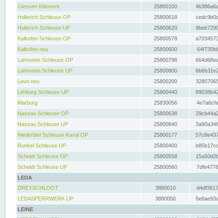
Giessen Klärwerk
25800100
4b386a6a
Hollerich Schleuse OP
25800618
cedc9b0c
Hollerich Schleuse UP
25800620
9beb7290
Kalkofen Schleuse OP
25800578
a7034573
Kalkofen neu
25800600
64f735fd
Lahnstein Schleuse OP
25800798
664d68ea
Lahnstein Schleuse UP
25800800
6b6b31e2
Leun neu
25800200
32807065
Limburg Schleuse UP
25800440
89038b42
Marburg
25830056
4e7a6cfa
Nassau Schleuse OP
25800638
29cb44a2
Nassau Schleuse UP
25800640
3a90a346
Niederbiel Schleuse Kanal OP
25800177
57c8e437
Runkel Schleuse UP
25800400
b85b17cc
Scheidt Schleuse OP
25800558
15a50d2b
Scheidt Schleuse UP
25800560
7dfe4776
LEDA
DREYSCHLOOT
3880010
d4df3617
LEDASPERRWERK UP
3880050
5e6ae93a
LEINE