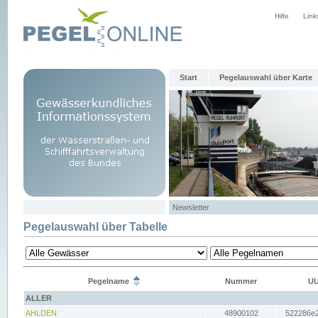
Hilfe
Link
Start
Pegelauswahl über Karte
Newsletter
Pegelauswahl über Tabelle
Pegelname
Nummer
UU
ALLER
AHLDEN
48900102
522286e2