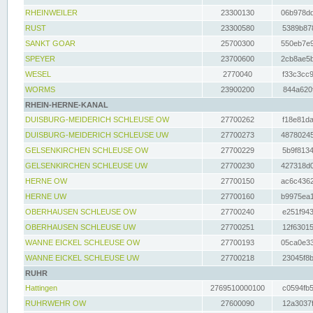
RHEINWEILER
23300130
06b978dd
RUST
23300580
5389b878
SANKT GOAR
25700300
550eb7e9
SPEYER
23700600
2cb8ae5b
WESEL
2770040
f33c3cc9
WORMS
23900200
844a620f
RHEIN-HERNE-KANAL
DUISBURG-MEIDERICH SCHLEUSE OW
27700262
f18e81da
DUISBURG-MEIDERICH SCHLEUSE UW
27700273
48780245
GELSENKIRCHEN SCHLEUSE OW
27700229
5b9f8134
GELSENKIRCHEN SCHLEUSE UW
27700230
427318d0
HERNE OW
27700150
ac6c4362
HERNE UW
27700160
b9975ea1
OBERHAUSEN SCHLEUSE OW
27700240
e251f943
OBERHAUSEN SCHLEUSE UW
27700251
12f63015
WANNE EICKEL SCHLEUSE OW
27700193
05ca0e33
WANNE EICKEL SCHLEUSE UW
27700218
23045f8b
RUHR
Hattingen
2769510000100
c0594fb5
RUHRWEHR OW
27600090
12a3037f