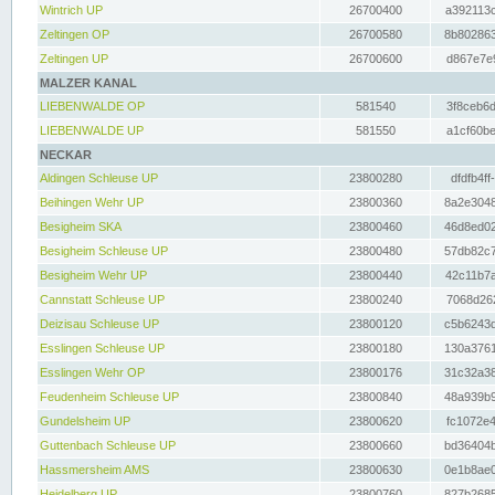
Wintrich UP
26700400
a392113c
Zeltingen OP
26700580
8b802863
Zeltingen UP
26700600
d867e7e9
MALZER KANAL
LIEBENWALDE OP
581540
3f8ceb6d
LIEBENWALDE UP
581550
a1cf60be
NECKAR
Aldingen Schleuse UP
23800280
dfdfb4ff
Beihingen Wehr UP
23800360
8a2e3048
Besigheim SKA
23800460
46d8ed02
Besigheim Schleuse UP
23800480
57db82c7
Besigheim Wehr UP
23800440
42c11b7a
Cannstatt Schleuse UP
23800240
7068d262
Deizisau Schleuse UP
23800120
c5b6243d
Esslingen Schleuse UP
23800180
130a3761
Esslingen Wehr OP
23800176
31c32a38
Feudenheim Schleuse UP
23800840
48a939b9
Gundelsheim UP
23800620
fc1072e4
Guttenbach Schleuse UP
23800660
bd36404b
Hassmersheim AMS
23800630
0e1b8ae0
Heidelberg UP
23800760
827b2685