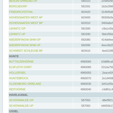
BERLIN-SPANDAU UP
580310
2c68509c
BORGSDORF
581591
1b2e2996
FRIEDRICHSTHAL
603420
314945d6
HOHENSAATEN WEST AP
603400
99309d3e
HOHENSAATEN WEST BP
603310
3404a6e5
LEHNITZ OP
581580
c8a1cf0a
LEHNITZ UP
581590
5bb1f56d
NIEDERFINOW SHW OP
692080
414dd4ee
NIEDERFINOW SHW UP
692090
4eec6b25
SCHWEDT SCHLEUSE BP
603410
4ee515f9
HUNTE
BUTTELERHÖRNE
4960060
b3d88ca6
ELSFLETH OHRT
4960080
531da758
HOLLERSIEL
4960050
2eacef2f
HUNTEBRÜCK
4960070
2e1d458b
OLDENBURG-DRIELAKE
4960030
1b51e55e
REITHÖRNE
4960040
c9df61c4
HAVELKANAL
SCHÖNWALDE OP
587050
d8ef9f21
SCHÖNWALDE UP
587060
b6650b13
IJSSEL