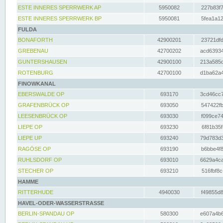
ESTE INNERES SPERRWERK AP
5950082
227b83f7
ESTE INNERES SPERRWERK BP
5950081
5fea1a12
FULDA
BONAFORTH
42900201
23721dfd
GREBENAU
42700202
acd63934
GUNTERSHAUSEN
42900100
213a585d
ROTENBURG
42700100
d1ba62a4
FINOWKANAL
EBERSWALDE OP
693170
3cd46cc7
GRAFENBRÜCK OP
693050
547422fb
LEESENBRÜCK OP
693030
f099ce74
LIEPE OP
693230
6f81b35f
LIEPE UP
693240
79d783d3
RAGÖSE OP
693190
b6bbe4f8
RUHLSDORF OP
693010
6629a4ca
STECHER OP
693210
516fbf8c
HAMME
RITTERHUDE
4940030
f49855d8
HAVEL-ODER-WASSERSTRASSE
BERLIN-SPANDAU OP
580300
e607a4b6