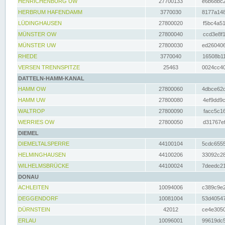
HENRICHENBURG UW
27700133
e6b68bc2
HERBRUM HAFENDAMM
3770030
8177a148
LÜDINGHAUSEN
27800020
f5bc4a51
MÜNSTER OW
27800040
ccd3e8f1
MÜNSTER UW
27800030
ed260406
RHEDE
3770040
16508b11
VERSEN TRENNSPITZE
25463
0024cc40
DATTELN-HAMM-KANAL
HAMM OW
27800060
4dbce62d
HAMM UW
27800080
4ef9dd9c
WALTROP
27800090
facc5c16
WERRIES OW
27800050
d31767ef
DIEMEL
DIEMELTALSPERRE
44100104
5cdc6555
HELMINGHAUSEN
44100206
33092c28
WILHELMSBRÜCKE
44100024
7deedc21
DONAU
ACHLEITEN
10094006
c389c9e2
DEGGENDORF
10081004
53d40547
DÜRNSTEIN
42012
ce4e3050
ERLAU
10096001
99619dc5