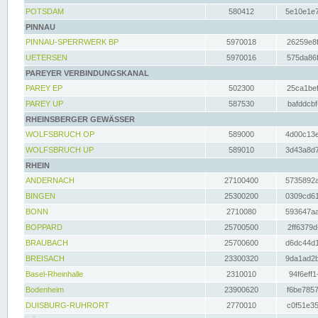
POTSDAM
580412
5e10e1e7
PINNAU
PINNAU-SPERRWERK BP
5970018
26259e8f
UETERSEN
5970016
575da86f
PAREYER VERBINDUNGSKANAL
PAREY EP
502300
25ca1bef
PAREY UP
587530
bafddcbf
RHEINSBERGER GEWÄSSER
WOLFSBRUCH OP
589000
4d00c13e
WOLFSBRUCH UP
589010
3d43a8d7
RHEIN
ANDERNACH
27100400
5735892a
BINGEN
25300200
0309cd61
BONN
2710080
593647aa
BOPPARD
25700500
2ff6379d
BRAUBACH
25700600
d6dc44d1
BREISACH
23300320
9da1ad2b
Basel-Rheinhalle
2310010
94f6eff1
Bodenheim
23900620
f6be7857
DUISBURG-RUHRORT
2770010
c0f51e35