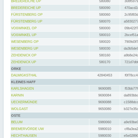
BREDEREICHE OP
580080
308f5979
BREDEREICHE UP
580090
470acd2a
FÜRSTENBERG OP
580060
2c95f83d
FÜRSTENBERG UP
580070
a5830277
VOßWINKEL OP
580000
09b422f7
VOßWINKEL UP
580010
2bcef51a
WESENBERG OP
580020
7909d3f7
WESENBERG UP
580030
da3b5de9
ZEHDENICK OP
580160
a9b8e24c
ZEHDENICK UP
580170
721d7dbf
ORKE
DALWIGKSTHAL
42840453
f0f78cc4
KLEINES HAFF
KARLSHAGEN
9690085
f53bb77f
KARNIN
9690084
da893bbd
UECKERMÜNDE
9690088
c1588dcc
WOLGAST
9650080
b327e35c
OSTE
BELUM
5980060
a9e93be0
BREMERVÖRDE UW
5980010
cf8a3ea2
HECHTHAUSEN
5980030
e5e02890