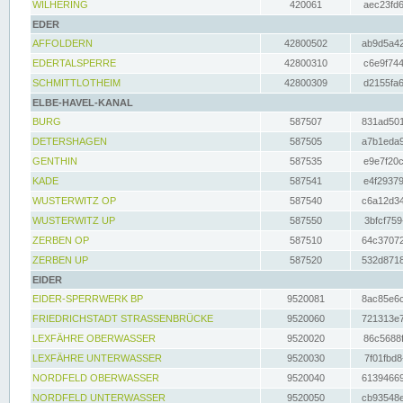
WILHERING
420061
aec23fd6
EDER
AFFOLDERN
42800502
ab9d5a42
EDERTALSPERRE
42800310
c6e9f744
SCHMITTLOTHEIM
42800309
d2155fa6
ELBE-HAVEL-KANAL
BURG
587507
831ad501
DETERSHAGEN
587505
a7b1eda9
GENTHIN
587535
e9e7f20c
KADE
587541
e4f29379
WUSTERWITZ OP
587540
c6a12d34
WUSTERWITZ UP
587550
3bfcf759
ZERBEN OP
587510
64c37072
ZERBEN UP
587520
532d8718
EIDER
EIDER-SPERRWERK BP
9520081
8ac85e6c
FRIEDRICHSTADT STRASSENBRÜCKE
9520060
721313e7
LEXFÄHRE OBERWASSER
9520020
86c5688f
LEXFÄHRE UNTERWASSER
9520030
7f01fbd8
NORDFELD OBERWASSER
9520040
61394669
NORDFELD UNTERWASSER
9520050
cb93548e