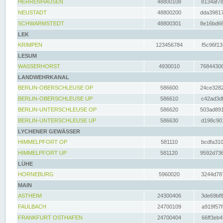
HERRENHAUSEN
48800108
8134af78
NEUSTADT
48800200
dda39817
SCHWARMSTEDT
48800301
8e16bd66
LEK
KRIMPEN
123456784
f5c96f13
LESUM
WASSERHORST
4930010
76844306
LANDWEHRKANAL
BERLIN-OBERSCHLEUSE OP
586600
24ce3282
BERLIN-OBERSCHLEUSE UP
586610
c42ad3df
BERLIN-UNTERSCHLEUSE OP
586620
503ad891
BERLIN-UNTERSCHLEUSE UP
586630
d198c901
LYCHENER GEWÄSSER
HIMMELPFORT OP
581110
bcdfa310
HIMMELPFORT UP
581120
9592d736
LÜHE
HORNEBURG
5960020
3244d787
MAIN
ASTHEIM
24300406
3de69bf8
FAULBACH
24700109
a919f57f
FRANKFURT OSTHAFEN
24700404
66ff3eb4