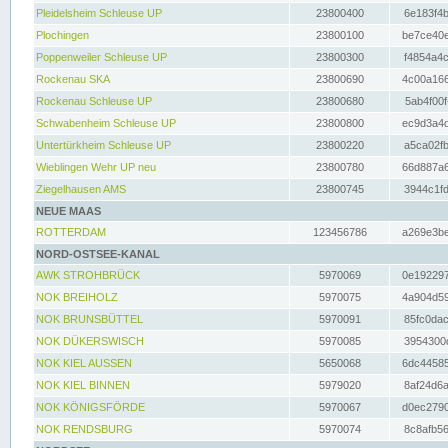
Pleidelsheim Schleuse UP
23800400
6e183f4b
Plochingen
23800100
be7ce40e
Poppenweiler Schleuse UP
23800300
f4854a4c
Rockenau SKA
23800690
4c00a166
Rockenau Schleuse UP
23800680
5ab4f00f
Schwabenheim Schleuse UP
23800800
ec9d3a4d
Untertürkheim Schleuse UP
23800220
a5ca02fb
Wieblingen Wehr UP neu
23800780
66d887a6
Ziegelhausen AMS
23800745
3944c1fd
NEUE MAAS
ROTTERDAM
123456786
a269e3be
NORD-OSTSEE-KANAL
AWK STROHBRÜCK
5970069
0e192297
NOK BREIHOLZ
5970075
4a904d59
NOK BRUNSBÜTTEL
5970091
85fc0dac
NOK DÜKERSWISCH
5970085
3954300d
NOK KIEL AUSSEN
5650068
6dc44585
NOK KIEL BINNEN
5979020
8af24d6a
NOK KÖNIGSFÖRDE
5970067
d0ec2790
NOK RENDSBURG
5970074
8c8afb56