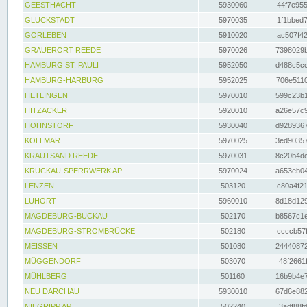
GEESTHACHT
5930060
44f7e955
GLÜCKSTADT
5970035
1f1bbed7
GORLEBEN
5910020
ac507f42
GRAUERORT REEDE
5970026
7398029b
HAMBURG ST. PAULI
5952050
d488c5cc
HAMBURG-HARBURG
5952025
706e5110
HETLINGEN
5970010
599c23b1
HITZACKER
5920010
a26e57c9
HOHNSTORF
5930040
d9289367
KOLLMAR
5970025
3ed90357
KRAUTSAND REEDE
5970031
8c20b4dc
KRÜCKAU-SPERRWERK AP
5970024
a653eb04
LENZEN
503120
c80a4f21
LÜHORT
5960010
8d18d129
MAGDEBURG-BUCKAU
502170
b8567c1e
MAGDEBURG-STROMBRÜCKE
502180
ccccb57f
MEISSEN
501080
24440872
MÜGGENDORF
503070
48f2661f
MÜHLBERG
501160
16b9b4e7
NEU DARCHAU
5930010
67d6e882
NIEGRIPP AP
502240
3adf88fd