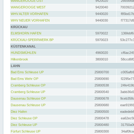
WANGEROOGE OST
9420020
26656fda
WANGEROOGE WEST
9420040
70039212
WHV ALTER VORHAFEN
9440020
f85bd17b
WHV NEUER VORHAFEN
9440030
f77317d9
KRÜCKAU
ELMSHORN HAFEN
5970022
136febf6
KRÜCKAU-SPERRWERK BP
5970023
53c277c3
KÜSTENKANAL
HUNDSMÜHLEN
4960020
cf6ac249
Hilkenbrook
3800010
58ccd6f0
LAHN
Bad Ems Schleuse UP
25800700
c005afb9
Bad Ems Wehr OP
25800690
f2295e77
Cramberg Schleuse OP
25800538
24fe419b
Cramberg Schleuse UP
25800540
3abb36d1
Dausenau Schleuse OP
25800678
9ceb358c
Dausenau Schleuse UP
25800680
eae91991
Diez Hafen
25800500
eadedeb6
Diez Schleuse OP
25800478
ea62ec5f
Diez Schleuse UP
25800480
31750a0f
Fürfurt Schleuse UP
25800300
34af0fca