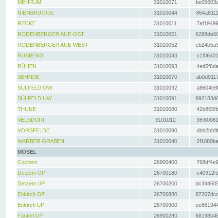
MEHRUM
31010071
be05603a
NIENBRÜGGE
31010044
864a8111
RECKE
31010011
7af19499
RODENBERGER AUE-OST
31010051
6288de60
RODENBERGER AUE-WEST
31010052
eb24b5a3
RUSBEND
31010043
c1f06401
RÜHEN
31010093
4ed5f6da
SEHNDE
31010070
ab0d9117
SÜLFELD OW
31010092
a8604e8f
SÜLFELD UW
31010091
892183d6
THUNE
31010080
42b865fb
VELSDORF
3101012
36f80081
VORSFELDE
31010090
dbb2bb9f
WARBER GRABEN
31010040
2f1080ba
MOSEL
Cochem
26900400
768df4e9
Detzem OP
26700180
c40912fd
Detzem UP
26700200
dc344605
Enkirch OP
26700880
87207dcd
Enkirch UP
26700900
ee861944
Fankel OP
26900280
68198b48