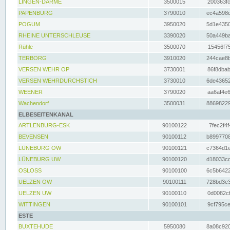
LINGEN-DARME
3500015
200363fc
PAPENBURG
3790010
ec4a598d
POGUM
3950020
5d1e4350
RHEINE UNTERSCHLEUSE
3390020
50a449ba
Rühle
3500070
15456f75
TERBORG
3910020
244cae8b
VERSEN WEHR OP
3730001
86f8dbab
VERSEN WEHRDURCHSTICH
3730010
6de43652
WEENER
3790020
aa6af4e6
Wachendorf
3500031
88698229
ELBESEITENKANAL
ARTLENBURG-ESK
90100122
7fec2f4f
BEVENSEN
90100112
b8997708
LÜNEBURG OW
90100121
c7364d1e
LÜNEBURG UW
90100120
d18033cd
OSLOSS
90100100
6c5b6422
UELZEN OW
90100111
728bd3e3
UELZEN UW
90100110
0d0082cf
WITTINGEN
90100101
9cf795ce
ESTE
BUXTEHUDE
5950080
8a08c920