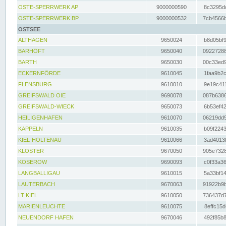
OSTE-SPERRWERK AP
9000000590
8c3295dc
OSTE-SPERRWERK BP
9000000532
7cb4566b
OSTSEE
ALTHAGEN
9650024
b8d05bf9
BARHÖFT
9650040
09227288
BARTH
9650030
00c33ed9
ECKERNFÖRDE
9610045
1faa9b2c
FLENSBURG
9610010
9e19c411
GREIFSWALD OIE
9690078
087b6386
GREIFSWALD-WIECK
9650073
6b53ef42
HEILIGENHAFEN
9610070
06219dd9
KAPPELN
9610035
b09f2243
KIEL-HOLTENAU
9610066
3ad4013f
KLOSTER
9670050
905e7328
KOSEROW
9690093
c0f33a36
LANGBALLIGAU
9610015
5a33bf14
LAUTERBACH
9670063
91922b9b
LT KIEL
9610050
736437d7
MARIENLEUCHTE
9610075
8effc15d
NEUENDORF HAFEN
9670046
492f85b8