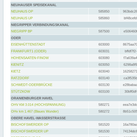
NEUHAUSER SPEISEKANAL
NEUHAUS OP
585850
963bdc26
NEUHAUS UP
585860
bf48cefd
NIEGRIPPER VERBINDUNGSKANAL
NIEGRIPP BP
587500
e506460f
ODER
EISENHÜTTENSTADT
603000
8675aa70
FRANKFURT1 (ODER)
603031
bffdf7f2
HOHENSAATEN-FINOW
603080
f7a639a4
KIENITZ
603050
6298a8f9
KIETZ
603040
16258271
RATZDORF
603140
ca3f535b
SCHWEDT-ODERBRÜCKE
603130
e28babaa
STÜTZKOW
603100
30bff0df
ORANIENBURGER HAVEL
OHV KM 3.014 (HOCHSPANNUNG)
580271
eea7e3dc
OHv km 1.467 (Blaues Wunder)
580272
8b51c505
OBERE HAVEL-WASSERSTRASSE
BISCHOFSWERDER OP
581520
16a780aa
BISCHOFSWERDER UP
581530
74134dc6