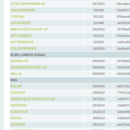
STÖR-SPERRWERK AP
5970041
d9acdbec
TANGERMÜNDE
502350
13e91b77
TORGAU
501261
83bbaedb
VOCKERODE
501480
ae93f2a5
WEHR GEESTHACHT UP
5930062
0f7f58a8
WITTENBERG
501420
070b1eb4
WITTENBERGE
503050
cbf3cd49
ZOLLENSPIEKER
5930090
3de8ea26
ELBE-LÜBECK-KANAL
BÜSSAU UP
9669040
bf7bb8e8
DONNERSCHLEUSE OP
9660049
45634232
MÖLLN
9660050
46644438
EMS
DALUM
3550040
ad357e52
DUKEGAT
3990020
7753c1fa
EMDEN NEUE SEESCHLEUSE
3970010
edfdf747
EMSHÖRN
9340010
c8af067c
FUESTRUP
3310010
3a8ed45f
KNOCK
3990010
438b565e
LEERORT
3910010
abb23dad