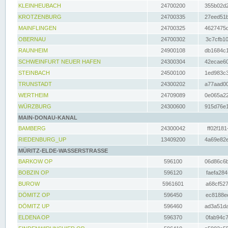
KLEINHEUBACH
24700200
355b02d2
KROTZENBURG
24700335
27eed51b
MAINFLINGEN
24700325
4627475d
OBERNAU
24700302
3c7cfb10
RAUNHEIM
24900108
db1684c1
SCHWEINFURT NEUER HAFEN
24300304
42ecae60
STEINBACH
24500100
1ed983c3
TRUNSTADT
24300202
a77aad00
WERTHEIM
24709089
0e065a22
WÜRZBURG
24300600
915d76e1
MAIN-DONAU-KANAL
BAMBERG
24300042
ff02f181
RIEDENBURG_UP
13409200
4a69e82e
MÜRITZ-ELDE-WASSERSTRASSE
BARKOW OP
596100
06d86c6b
BOBZIN OP
596120
faefa284
BUROW
5961601
a68cf527
DÖMITZ OP
596450
ec8188ee
DÖMITZ UP
596460
ad3a51da
ELDENA OP
596370
0fab94c7