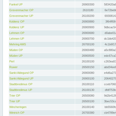
Fankel UP
26900300
583420a8
Grevenmacher OP
2610180
6e72bebf
Grevenmacher UP
26100200
69308142
Koblenz OP
26900880
3f64ff08
Koblenz UP
26900900
9dbcac54
Lehmen OP
26900680
d0abe01a
Lehmen UP
26900700
dc1bb420
Mehring AMS
26700100
4c1b6f17
Müden OP
26900480
a5c880a3
Müden UP
26900500
edc67ca3
Perl
26100100
c263ea53
Ruwer
26500150
abd34ee6
Sankt Aldegund OP
26900080
e4d6a271
Sankt Aldegund UP
26900100
20640279
Stadtbredimus OP
26100110
cceb7060
Stadtbredimus UP
26100130
dfdf753b
Trier OP
26500080
9d2b4126
Trier UP
26500100
3bec53ca
Wincheringen
26100140
bb5560fc
Wintrich OP
26700380
cb4789e4