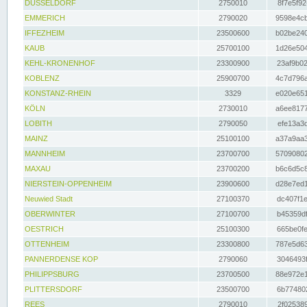
DÜSSELDORF
2750010
8f7e5f92
EMMERICH
2790020
9598e4cb
IFFEZHEIM
23500600
b02be240
KAUB
25700100
1d26e504
KEHL-KRONENHOF
23300900
23af9b02
KOBLENZ
25900700
4c7d796a
KONSTANZ-RHEIN
3329
e020e651
KÖLN
2730010
a6ee8177
LOBITH
2790050
efe13a3d
MAINZ
25100100
a37a9aa3
MANNHEIM
23700700
57090802
MAXAU
23700200
b6c6d5c8
NIERSTEIN-OPPENHEIM
23900600
d28e7ed1
Neuwied Stadt
27100370
dc407f1e
OBERWINTER
27100700
b45359df
OESTRICH
25100300
665be0fe
OTTENHEIM
23300800
787e5d63
PANNERDENSE KOP
2790060
3046493f
PHILIPPSBURG
23700500
88e972e1
PLITTERSDORF
23500700
6b774802
REES
2790010
2f025389