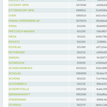
OSTERIFF MPM
5970096
eb90bd3f
OTTERNDORF MPM
5990011
5140295e
OVER
5950010
b02ce5c0
PINNAU-SPERRWERK AP
5970019
391bbba5
PIRNA
501040
85d686f1
PRETZSCH-MAUKEN
501330
f3dc8f07
RIESA
501110
b04b739d
ROGÄTZ
502250
133f0f6c
ROSSLAU
501490
e97116a4
ROTHENSEE
502210
e30f2e83
SANDAU
502430
f4c55f77
SCHARLEUK
503030
e32b0a28
SCHNACKENBURG
5910010
550e3885
SCHULAU
5950090
f3c6ee73
SCHÖNA
501010
7cb7461b
SCHÖNEBECK
502130
90bcb315
SCHÖPFSTELLE
5952030
fed4c295
SEEMANNSHÖFT
5952060
816affba
STADERSAND
5970013
80f0fc4d
STORKAU
502370
de4cc1db