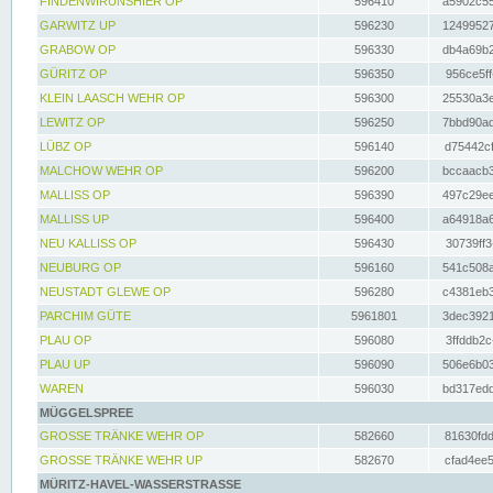
FINDENWIRUNSHIER OP
596410
a5902c55
GARWITZ UP
596230
12499527
GRABOW OP
596330
db4a69b2
GÜRITZ OP
596350
956ce5ff
KLEIN LAASCH WEHR OP
596300
25530a3e
LEWITZ OP
596250
7bbd90ad
LÜBZ OP
596140
d75442cf
MALCHOW WEHR OP
596200
bccaacb3
MALLISS OP
596390
497c29ee
MALLISS UP
596400
a64918a6
NEU KALLISS OP
596430
30739ff3
NEUBURG OP
596160
541c508a
NEUSTADT GLEWE OP
596280
c4381eb3
PARCHIM GÜTE
5961801
3dec3921
PLAU OP
596080
3ffddb2c
PLAU UP
596090
506e6b03
WAREN
596030
bd317edd
MÜGGELSPREE
GROSSE TRÄNKE WEHR OP
582660
81630fdd
GROSSE TRÄNKE WEHR UP
582670
cfad4ee5
MÜRITZ-HAVEL-WASSERSTRASSE