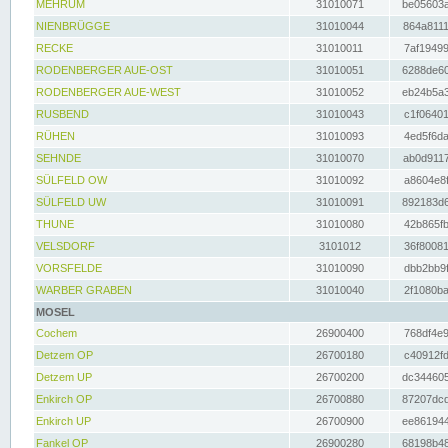
MEHRUM
31010071
be05603a
NIENBRÜGGE
31010044
864a8111
RECKE
31010011
7af19499
RODENBERGER AUE-OST
31010051
6288de60
RODENBERGER AUE-WEST
31010052
eb24b5a3
RUSBEND
31010043
c1f06401
RÜHEN
31010093
4ed5f6da
SEHNDE
31010070
ab0d9117
SÜLFELD OW
31010092
a8604e8f
SÜLFELD UW
31010091
892183d6
THUNE
31010080
42b865fb
VELSDORF
3101012
36f80081
VORSFELDE
31010090
dbb2bb9f
WARBER GRABEN
31010040
2f1080ba
MOSEL
Cochem
26900400
768df4e9
Detzem OP
26700180
c40912fd
Detzem UP
26700200
dc344605
Enkirch OP
26700880
87207dcd
Enkirch UP
26700900
ee861944
Fankel OP
26900280
68198b48