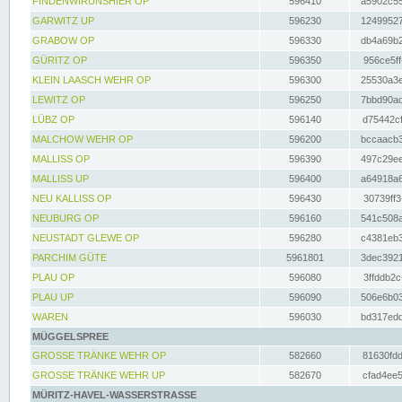
FINDENWIRUNSHIER OP
596410
a5902c55
GARWITZ UP
596230
12499527
GRABOW OP
596330
db4a69b2
GÜRITZ OP
596350
956ce5ff
KLEIN LAASCH WEHR OP
596300
25530a3e
LEWITZ OP
596250
7bbd90ad
LÜBZ OP
596140
d75442cf
MALCHOW WEHR OP
596200
bccaacb3
MALLISS OP
596390
497c29ee
MALLISS UP
596400
a64918a6
NEU KALLISS OP
596430
30739ff3
NEUBURG OP
596160
541c508a
NEUSTADT GLEWE OP
596280
c4381eb3
PARCHIM GÜTE
5961801
3dec3921
PLAU OP
596080
3ffddb2c
PLAU UP
596090
506e6b03
WAREN
596030
bd317edd
MÜGGELSPREE
GROSSE TRÄNKE WEHR OP
582660
81630fdd
GROSSE TRÄNKE WEHR UP
582670
cfad4ee5
MÜRITZ-HAVEL-WASSERSTRASSE