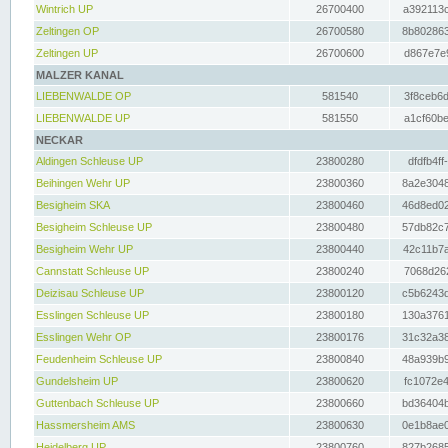
Wintrich UP
26700400
a392113c
Zeltingen OP
26700580
8b802863
Zeltingen UP
26700600
d867e7e9
MALZER KANAL
LIEBENWALDE OP
581540
3f8ceb6d
LIEBENWALDE UP
581550
a1cf60be
NECKAR
Aldingen Schleuse UP
23800280
dfdfb4ff
Beihingen Wehr UP
23800360
8a2e3048
Besigheim SKA
23800460
46d8ed02
Besigheim Schleuse UP
23800480
57db82c7
Besigheim Wehr UP
23800440
42c11b7a
Cannstatt Schleuse UP
23800240
7068d262
Deizisau Schleuse UP
23800120
c5b6243d
Esslingen Schleuse UP
23800180
130a3761
Esslingen Wehr OP
23800176
31c32a38
Feudenheim Schleuse UP
23800840
48a939b9
Gundelsheim UP
23800620
fc1072e4
Guttenbach Schleuse UP
23800660
bd36404b
Hassmersheim AMS
23800630
0e1b8ae0
Heidelberg UP
23800760
827b2685