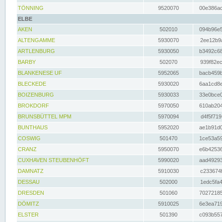
TÖNNING
9520070
00e386ac
ELBE
AKEN
502010
094b96e5
ALTENGAMME
5930070
2ee12b9a
ARTLENBURG
5930050
b3492c68
BARBY
502070
939f82ec
BLANKENESE UF
5952065
bacb459b
BLECKEDE
5930020
6aa1cd8e
BOIZENBURG
5930033
33e0bce0
BROKDORF
5970050
610ab204
BRUNSBÜTTEL MPM
5970094
d4f5f719
BUNTHAUS
5952020
ae1b91d0
COSWIG
501470
1ce53a59
CRANZ
5950070
e6b42536
CUXHAVEN STEUBENHÖFT
5990020
aad49293
DAMNATZ
5910030
c233674f
DESSAU
502000
1edc5fa4
DRESDEN
501060
70272185
DÖMITZ
5910025
6e3ea719
ELSTER
501390
c093b557