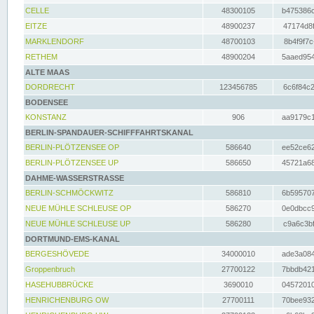
CELLE
48300105
b475386c
EITZE
48900237
47174d8f
MARKLENDORF
48700103
8b4f9f7c
RETHEM
48900204
5aaed954
ALTE MAAS
DORDRECHT
123456785
6c6f84c2
BODENSEE
KONSTANZ
906
aa9179c1
BERLIN-SPANDAUER-SCHIFFFAHRTSKANAL
BERLIN-PLÖTZENSEE OP
586640
ee52ce62
BERLIN-PLÖTZENSEE UP
586650
45721a68
DAHME-WASSERSTRASSE
BERLIN-SCHMÖCKWITZ
586810
6b595707
NEUE MÜHLE SCHLEUSE OP
586270
0e0dbcc9
NEUE MÜHLE SCHLEUSE UP
586280
c9a6c3bf
DORTMUND-EMS-KANAL
BERGESHÖVEDE
34000010
ade3a084
Groppenbruch
27700122
7bbdb421
HASEHUBBRÜCKE
3690010
04572010
HENRICHENBURG OW
27700111
70bee932