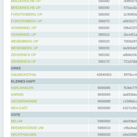
BREDEREICHE OP
580080
308f5979
BREDEREICHE UP
580090
470acd2a
FÜRSTENBERG OP
580060
2c95f83d
FÜRSTENBERG UP
580070
a5830277
VOßWINKEL OP
580000
09b422f7
VOßWINKEL UP
580010
2bcef51a
WESENBERG OP
580020
7909d3f7
WESENBERG UP
580030
da3b5de9
ZEHDENICK OP
580160
a9b8e24c
ZEHDENICK UP
580170
721d7dbf
ORKE
DALWIGKSTHAL
42840453
f0f78cc4
KLEINES HAFF
KARLSHAGEN
9690085
f53bb77f
KARNIN
9690084
da893bbd
UECKERMÜNDE
9690088
c1588dcc
WOLGAST
9650080
b327e35c
OSTE
BELUM
5980060
a9e93be0
BREMERVÖRDE UW
5980010
cf8a3ea2
HECHTHAUSEN
5980030
e5e02890