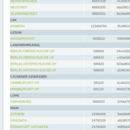
HERRENHAUSEN
48800108
8134af78
NEUSTADT
48800200
dda39817
SCHWARMSTEDT
48800301
8e16bd66
LEK
KRIMPEN
123456784
f5c96f13
LESUM
WASSERHORST
4930010
76844306
LANDWEHRKANAL
BERLIN-OBERSCHLEUSE OP
586600
24ce3282
BERLIN-OBERSCHLEUSE UP
586610
c42ad3df
BERLIN-UNTERSCHLEUSE OP
586620
503ad891
BERLIN-UNTERSCHLEUSE UP
586630
d198c901
LYCHENER GEWÄSSER
HIMMELPFORT OP
581110
bcdfa310
HIMMELPFORT UP
581120
9592d736
LÜHE
HORNEBURG
5960020
3244d787
MAIN
ASTHEIM
24300406
3de69bf8
FAULBACH
24700109
a919f57f
FRANKFURT OSTHAFEN
24700404
66ff3eb4