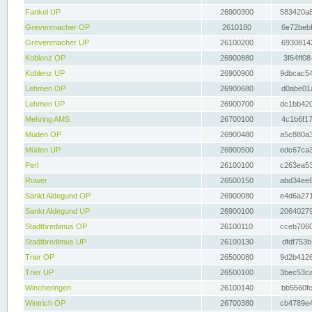
Fankel UP
26900300
583420a8
Grevenmacher OP
2610180
6e72bebf
Grevenmacher UP
26100200
69308142
Koblenz OP
26900880
3f64ff08
Koblenz UP
26900900
9dbcac54
Lehmen OP
26900680
d0abe01a
Lehmen UP
26900700
dc1bb420
Mehring AMS
26700100
4c1b6f17
Müden OP
26900480
a5c880a3
Müden UP
26900500
edc67ca3
Perl
26100100
c263ea53
Ruwer
26500150
abd34ee6
Sankt Aldegund OP
26900080
e4d6a271
Sankt Aldegund UP
26900100
20640279
Stadtbredimus OP
26100110
cceb7060
Stadtbredimus UP
26100130
dfdf753b
Trier OP
26500080
9d2b4126
Trier UP
26500100
3bec53ca
Wincheringen
26100140
bb5560fc
Wintrich OP
26700380
cb4789e4