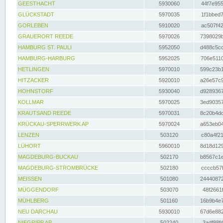
GEESTHACHT
5930060
44f7e955
GLÜCKSTADT
5970035
1f1bbed7
GORLEBEN
5910020
ac507f42
GRAUERORT REEDE
5970026
7398029b
HAMBURG ST. PAULI
5952050
d488c5cc
HAMBURG-HARBURG
5952025
706e5110
HETLINGEN
5970010
599c23b1
HITZACKER
5920010
a26e57c9
HOHNSTORF
5930040
d9289367
KOLLMAR
5970025
3ed90357
KRAUTSAND REEDE
5970031
8c20b4dc
KRÜCKAU-SPERRWERK AP
5970024
a653eb04
LENZEN
503120
c80a4f21
LÜHORT
5960010
8d18d129
MAGDEBURG-BUCKAU
502170
b8567c1e
MAGDEBURG-STROMBRÜCKE
502180
ccccb57f
MEISSEN
501080
24440872
MÜGGENDORF
503070
48f2661f
MÜHLBERG
501160
16b9b4e7
NEU DARCHAU
5930010
67d6e882
NIEGRIPP AP
502240
3adf88fd