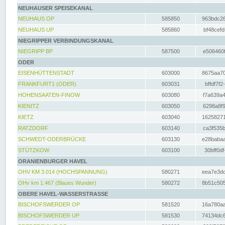
NEUHAUSER SPEISEKANAL
NEUHAUS OP
585850
963bdc26
NEUHAUS UP
585860
bf48cefd
NIEGRIPPER VERBINDUNGSKANAL
NIEGRIPP BP
587500
e506460f
ODER
EISENHÜTTENSTADT
603000
8675aa70
FRANKFURT1 (ODER)
603031
bffdf7f2
HOHENSAATEN-FINOW
603080
f7a639a4
KIENITZ
603050
6298a8f9
KIETZ
603040
16258271
RATZDORF
603140
ca3f535b
SCHWEDT-ODERBRÜCKE
603130
e28babaa
STÜTZKOW
603100
30bff0df
ORANIENBURGER HAVEL
OHV KM 3.014 (HOCHSPANNUNG)
580271
eea7e3dc
OHv km 1.467 (Blaues Wunder)
580272
8b51c505
OBERE HAVEL-WASSERSTRASSE
BISCHOFSWERDER OP
581520
16a780aa
BISCHOFSWERDER UP
581530
74134dc6