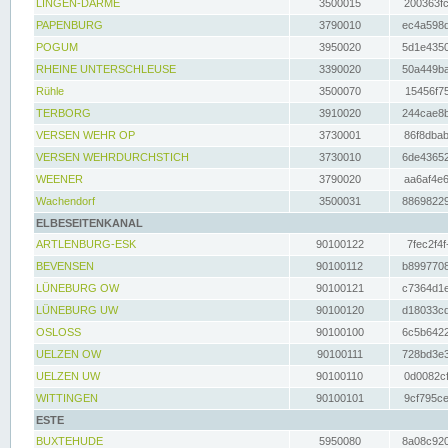
LINGEN-DARME
3500015
200363fc
PAPENBURG
3790010
ec4a598d
POGUM
3950020
5d1e4350
RHEINE UNTERSCHLEUSE
3390020
50a449ba
Rühle
3500070
15456f75
TERBORG
3910020
244cae8b
VERSEN WEHR OP
3730001
86f8dbab
VERSEN WEHRDURCHSTICH
3730010
6de43652
WEENER
3790020
aa6af4e6
Wachendorf
3500031
88698229
ELBESEITENKANAL
ARTLENBURG-ESK
90100122
7fec2f4f
BEVENSEN
90100112
b8997708
LÜNEBURG OW
90100121
c7364d1e
LÜNEBURG UW
90100120
d18033cd
OSLOSS
90100100
6c5b6422
UELZEN OW
90100111
728bd3e3
UELZEN UW
90100110
0d0082cf
WITTINGEN
90100101
9cf795ce
ESTE
BUXTEHUDE
5950080
8a08c920