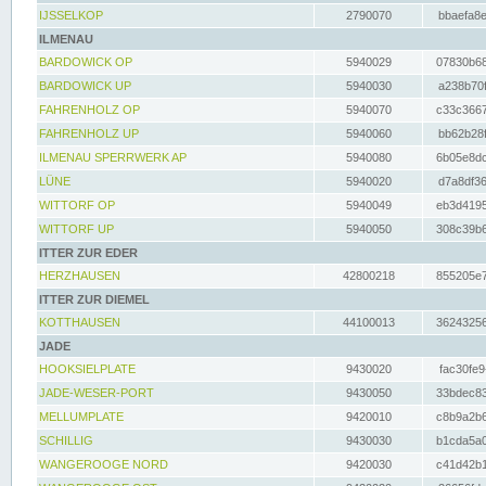
IJSSELKOP
2790070
bbaefa8e
ILMENAU
BARDOWICK OP
5940029
07830b68
BARDOWICK UP
5940030
a238b70f
FAHRENHOLZ OP
5940070
c33c3667
FAHRENHOLZ UP
5940060
bb62b28f
ILMENAU SPERRWERK AP
5940080
6b05e8dc
LÜNE
5940020
d7a8df36
WITTORF OP
5940049
eb3d4195
WITTORF UP
5940050
308c39b6
ITTER ZUR EDER
HERZHAUSEN
42800218
855205e7
ITTER ZUR DIEMEL
KOTTHAUSEN
44100013
36243256
JADE
HOOKSIELPLATE
9430020
fac30fe9
JADE-WESER-PORT
9430050
33bdec83
MELLUMPLATE
9420010
c8b9a2b6
SCHILLIG
9430030
b1cda5a0
WANGEROOGE NORD
9420030
c41d42b1