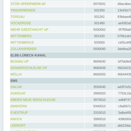
STÖR-SPERRWERK AP
5970041
d9acdbec
TANGERMÜNDE
502350
13e91b77
TORGAU
501261
83bbaedb
VOCKERODE
501480
ae93f2a5
WEHR GEESTHACHT UP
5930062
0f7f58a8
WITTENBERG
501420
070b1eb4
WITTENBERGE
503050
cbf3cd49
ZOLLENSPIEKER
5930090
3de8ea26
ELBE-LÜBECK-KANAL
BÜSSAU UP
9669040
bf7bb8e8
DONNERSCHLEUSE OP
9660049
45634232
MÖLLN
9660050
46644438
EMS
DALUM
3550040
ad357e52
DUKEGAT
3990020
7753c1fa
EMDEN NEUE SEESCHLEUSE
3970010
edfdf747
EMSHÖRN
9340010
c8af067c
FUESTRUP
3310010
3a8ed45f
KNOCK
3990010
438b565e
LEERORT
3910010
abb23dad