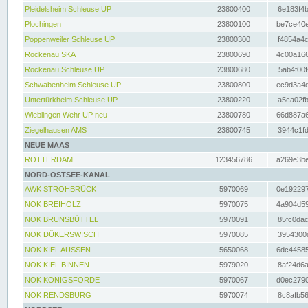
Pleidelsheim Schleuse UP
23800400
6e183f4b
Plochingen
23800100
be7ce40e
Poppenweiler Schleuse UP
23800300
f4854a4c
Rockenau SKA
23800690
4c00a166
Rockenau Schleuse UP
23800680
5ab4f00f
Schwabenheim Schleuse UP
23800800
ec9d3a4d
Untertürkheim Schleuse UP
23800220
a5ca02fb
Wieblingen Wehr UP neu
23800780
66d887a6
Ziegelhausen AMS
23800745
3944c1fd
NEUE MAAS
ROTTERDAM
123456786
a269e3be
NORD-OSTSEE-KANAL
AWK STROHBRÜCK
5970069
0e192297
NOK BREIHOLZ
5970075
4a904d59
NOK BRUNSBÜTTEL
5970091
85fc0dac
NOK DÜKERSWISCH
5970085
3954300d
NOK KIEL AUSSEN
5650068
6dc44585
NOK KIEL BINNEN
5979020
8af24d6a
NOK KÖNIGSFÖRDE
5970067
d0ec2790
NOK RENDSBURG
5970074
8c8afb56