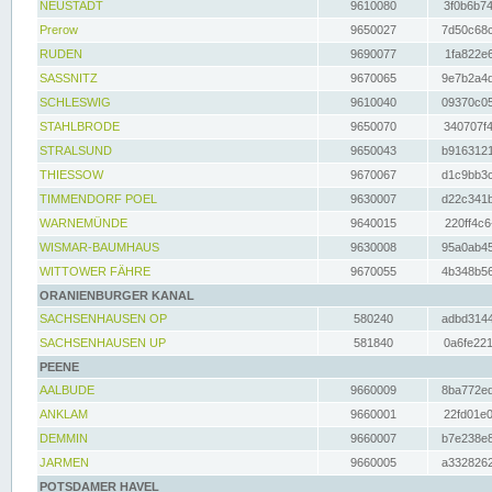
NEUSTADT
9610080
3f0b6b74
Prerow
9650027
7d50c68c
RUDEN
9690077
1fa822e6
SASSNITZ
9670065
9e7b2a4d
SCHLESWIG
9610040
09370c05
STAHLBRODE
9650070
340707f4
STRALSUND
9650043
b9163121
THIESSOW
9670067
d1c9bb3c
TIMMENDORF POEL
9630007
d22c341b
WARNEMÜNDE
9640015
220ff4c6
WISMAR-BAUMHAUS
9630008
95a0ab45
WITTOWER FÄHRE
9670055
4b348b56
ORANIENBURGER KANAL
SACHSENHAUSEN OP
580240
adbd3144
SACHSENHAUSEN UP
581840
0a6fe221
PEENE
AALBUDE
9660009
8ba772ed
ANKLAM
9660001
22fd01e0
DEMMIN
9660007
b7e238e8
JARMEN
9660005
a3328262
POTSDAMER HAVEL