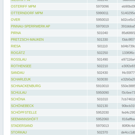
OSTERIFF MPM
5970096
eb90bd3f
OTTERNDORF MPM
5990011
5140295e
OVER
5950010
b02ce5c0
PINNAU-SPERRWERK AP
5970019
391bbba5
PIRNA
501040
85d686f1
PRETZSCH-MAUKEN
501330
f3dc8f07
RIESA
501110
b04b739d
ROGÄTZ
502250
133f0f6c
ROSSLAU
501490
e97116a4
ROTHENSEE
502210
e30f2e83
SANDAU
502430
f4c55f77
SCHARLEUK
503030
e32b0a28
SCHNACKENBURG
5910010
550e3885
SCHULAU
5950090
f3c6ee73
SCHÖNA
501010
7cb7461b
SCHÖNEBECK
502130
90bcb315
SCHÖPFSTELLE
5952030
fed4c295
SEEMANNSHÖFT
5952060
816affba
STADERSAND
5970013
80f0fc4d
STORKAU
502370
de4cc1db