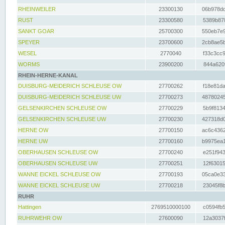
RHEINWEILER
23300130
06b978dd
RUST
23300580
5389b878
SANKT GOAR
25700300
550eb7e9
SPEYER
23700600
2cb8ae5b
WESEL
2770040
f33c3cc9
WORMS
23900200
844a620f
RHEIN-HERNE-KANAL
DUISBURG-MEIDERICH SCHLEUSE OW
27700262
f18e81da
DUISBURG-MEIDERICH SCHLEUSE UW
27700273
48780245
GELSENKIRCHEN SCHLEUSE OW
27700229
5b9f8134
GELSENKIRCHEN SCHLEUSE UW
27700230
427318d0
HERNE OW
27700150
ac6c4362
HERNE UW
27700160
b9975ea1
OBERHAUSEN SCHLEUSE OW
27700240
e251f943
OBERHAUSEN SCHLEUSE UW
27700251
12f63015
WANNE EICKEL SCHLEUSE OW
27700193
05ca0e33
WANNE EICKEL SCHLEUSE UW
27700218
23045f8b
RUHR
Hattingen
2769510000100
c0594fb5
RUHRWEHR OW
27600090
12a3037f