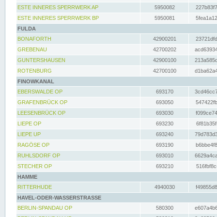
ESTE INNERES SPERRWERK AP
5950082
227b83f7
ESTE INNERES SPERRWERK BP
5950081
5fea1a12
FULDA
BONAFORTH
42900201
23721dfd
GREBENAU
42700202
acd63934
GUNTERSHAUSEN
42900100
213a585d
ROTENBURG
42700100
d1ba62a4
FINOWKANAL
EBERSWALDE OP
693170
3cd46cc7
GRAFENBRÜCK OP
693050
547422fb
LEESENBRÜCK OP
693030
f099ce74
LIEPE OP
693230
6f81b35f
LIEPE UP
693240
79d783d3
RAGÖSE OP
693190
b6bbe4f8
RUHLSDORF OP
693010
6629a4ca
STECHER OP
693210
516fbf8c
HAMME
RITTERHUDE
4940030
f49855d8
HAVEL-ODER-WASSERSTRASSE
BERLIN-SPANDAU OP
580300
e607a4b6