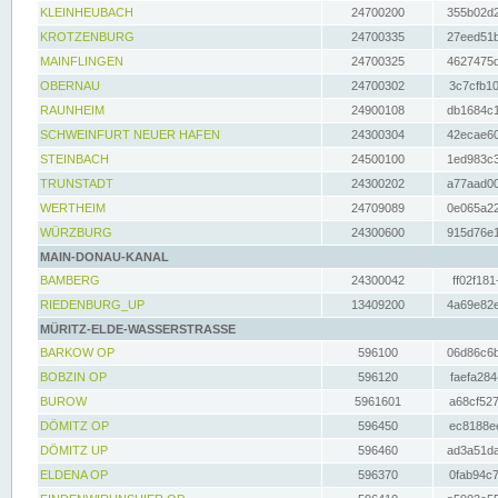
KLEINHEUBACH
24700200
355b02d2
KROTZENBURG
24700335
27eed51b
MAINFLINGEN
24700325
4627475d
OBERNAU
24700302
3c7cfb10
RAUNHEIM
24900108
db1684c1
SCHWEINFURT NEUER HAFEN
24300304
42ecae60
STEINBACH
24500100
1ed983c3
TRUNSTADT
24300202
a77aad00
WERTHEIM
24709089
0e065a22
WÜRZBURG
24300600
915d76e1
MAIN-DONAU-KANAL
BAMBERG
24300042
ff02f181
RIEDENBURG_UP
13409200
4a69e82e
MÜRITZ-ELDE-WASSERSTRASSE
BARKOW OP
596100
06d86c6b
BOBZIN OP
596120
faefa284
BUROW
5961601
a68cf527
DÖMITZ OP
596450
ec8188ee
DÖMITZ UP
596460
ad3a51da
ELDENA OP
596370
0fab94c7