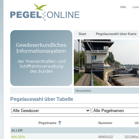
Hilfe
Link
Start
Pegelauswahl über Karte
Newsletter
Pegelauswahl über Tabelle
Pegelname
Nummer
UU
ALLER
AHLDEN
48900102
522286e2