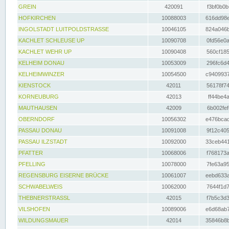
GREIN
420091
f3bf0b0b
HOFKIRCHEN
10088003
616dd98e
INGOLSTADT LUITPOLDSTRASSE
10046105
824a046b
KACHLET SCHLEUSE UP
10090708
0fd56e0a
KACHLET WEHR UP
10090408
560cf185
KELHEIM DONAU
10053009
296fc6d4
KELHEIMWINZER
10054500
c9409937
KIENSTOCK
42011
56178f74
KORNEUBURG
42013
ff44be4a
MAUTHAUSEN
42009
6b002fef
OBERNDORF
10056302
e476bcad
PASSAU DONAU
10091008
9f12c405
PASSAU ILZSTADT
10092000
33ceb441
PFATTER
10068006
f768173a
PFELLING
10078000
7fe63a95
REGENSBURG EISERNE BRÜCKE
10061007
eebd633a
SCHWABELWEIS
10062000
7644f1d7
THEBNERSTRASSL
42015
f7b5c3d3
VILSHOFEN
10089006
e6d68ab7
WILDUNGSMAUER
42014
35846b8b