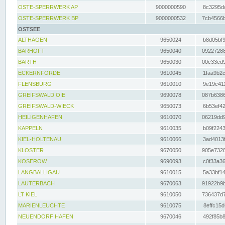
OSTE-SPERRWERK AP
9000000590
8c3295dc
OSTE-SPERRWERK BP
9000000532
7cb4566b
OSTSEE
ALTHAGEN
9650024
b8d05bf9
BARHÖFT
9650040
09227288
BARTH
9650030
00c33ed9
ECKERNFÖRDE
9610045
1faa9b2c
FLENSBURG
9610010
9e19c411
GREIFSWALD OIE
9690078
087b6386
GREIFSWALD-WIECK
9650073
6b53ef42
HEILIGENHAFEN
9610070
06219dd9
KAPPELN
9610035
b09f2243
KIEL-HOLTENAU
9610066
3ad4013f
KLOSTER
9670050
905e7328
KOSEROW
9690093
c0f33a36
LANGBALLIGAU
9610015
5a33bf14
LAUTERBACH
9670063
91922b9b
LT KIEL
9610050
736437d7
MARIENLEUCHTE
9610075
8effc15d
NEUENDORF HAFEN
9670046
492f85b8