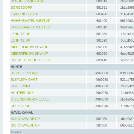
BERLIN-SPANDAU UP
580310
2c68509c
BORGSDORF
581591
1b2e2996
FRIEDRICHSTHAL
603420
314945d6
HOHENSAATEN WEST AP
603400
99309d3e
HOHENSAATEN WEST BP
603310
3404a6e5
LEHNITZ OP
581580
c8a1cf0a
LEHNITZ UP
581590
5bb1f56d
NIEDERFINOW SHW OP
692080
414dd4ee
NIEDERFINOW SHW UP
692090
4eec6b25
SCHWEDT SCHLEUSE BP
603410
4ee515f9
HUNTE
BUTTELERHÖRNE
4960060
b3d88ca6
ELSFLETH OHRT
4960080
531da758
HOLLERSIEL
4960050
2eacef2f
HUNTEBRÜCK
4960070
2e1d458b
OLDENBURG-DRIELAKE
4960030
1b51e55e
REITHÖRNE
4960040
c9df61c4
HAVELKANAL
SCHÖNWALDE OP
587050
d8ef9f21
SCHÖNWALDE UP
587060
b6650b13
IJSSEL