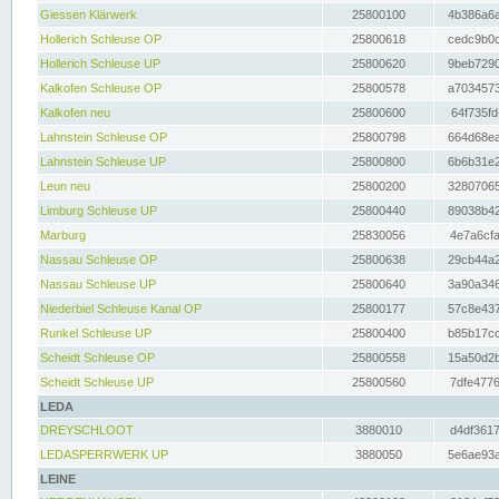
Giessen Klärwerk
25800100
4b386a6a
Hollerich Schleuse OP
25800618
cedc9b0c
Hollerich Schleuse UP
25800620
9beb7290
Kalkofen Schleuse OP
25800578
a7034573
Kalkofen neu
25800600
64f735fd
Lahnstein Schleuse OP
25800798
664d68ea
Lahnstein Schleuse UP
25800800
6b6b31e2
Leun neu
25800200
32807065
Limburg Schleuse UP
25800440
89038b42
Marburg
25830056
4e7a6cfa
Nassau Schleuse OP
25800638
29cb44a2
Nassau Schleuse UP
25800640
3a90a346
Niederbiel Schleuse Kanal OP
25800177
57c8e437
Runkel Schleuse UP
25800400
b85b17cc
Scheidt Schleuse OP
25800558
15a50d2b
Scheidt Schleuse UP
25800560
7dfe4776
LEDA
DREYSCHLOOT
3880010
d4df3617
LEDASPERRWERK UP
3880050
5e6ae93a
LEINE