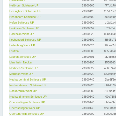
Heilbronn Schleuse UP
23800560
f77df170
Hessigheim Schleuse UP
23800420
23517de9
Hirschhorn Schleuse UP
23800700
acf505dd
Hofen Schleuse UP
23800260
cf2af1a4
Horkheim Schleuse UP
23800557
b76bf04c
Horkheim Wehr UP
23800520
d9b441a5
Kochendorf Schleuse UP
23800600
8f695e71
Ladenburg Wehr UP
23800820
70cee7df
Lauffen
23800500
8559d1a0
Lauffen Schleuse UP
23800501
2f7cb553
Mannheim Neckar
23800900
25582d3f
Marbach Schleuse UP
23800322
456974a8
Marbach Wehr UP
23800320
a73a9cb4
Neckargemünd Schleuse UP
23800740
7be3ff2e
Neckarsteinach Schleuse UP
23800720
d64d07f7
Neckarsulm Wehr UP
23800580
845944f8
Neckarzimmern Schleuse UP
23800640
f00c7183
Oberesslingen Schleuse UP
23800145
cbfae6bc
Oberesslingen Wehr UP
23800140
9de0843a
Obertürkheim Schleuse UP
23800200
80e002d8