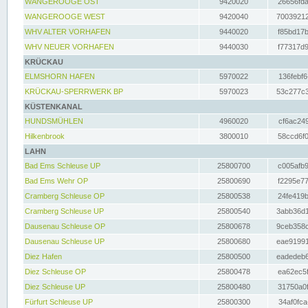
WANGEROOGE OST
9420020
26656fda
WANGEROOGE WEST
9420040
70039212
WHV ALTER VORHAFEN
9440020
f85bd17b
WHV NEUER VORHAFEN
9440030
f77317d9
KRÜCKAU
ELMSHORN HAFEN
5970022
136febf6
KRÜCKAU-SPERRWERK BP
5970023
53c277c3
KÜSTENKANAL
HUNDSMÜHLEN
4960020
cf6ac249
Hilkenbrook
3800010
58ccd6f0
LAHN
Bad Ems Schleuse UP
25800700
c005afb9
Bad Ems Wehr OP
25800690
f2295e77
Cramberg Schleuse OP
25800538
24fe419b
Cramberg Schleuse UP
25800540
3abb36d1
Dausenau Schleuse OP
25800678
9ceb358c
Dausenau Schleuse UP
25800680
eae91991
Diez Hafen
25800500
eadedeb6
Diez Schleuse OP
25800478
ea62ec5f
Diez Schleuse UP
25800480
31750a0f
Fürfurt Schleuse UP
25800300
34af0fca