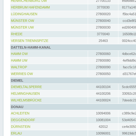
HENRICHENBURG UW
27700133
e6b68bc2
HERBRUM HAFENDAMM
3770030
8177a148
LÜDINGHAUSEN
27800020
f5bc4a51
MÜNSTER OW
27800040
ccd3e8f1
MÜNSTER UW
27800030
ed260406
RHEDE
3770040
16508b11
VERSEN TRENNSPITZE
25463
0024cc40
DATTELN-HAMM-KANAL
HAMM OW
27800060
4dbce62d
HAMM UW
27800080
4ef9dd9c
WALTROP
27800090
facc5c16
WERRIES OW
27800050
d31767ef
DIEMEL
DIEMELTALSPERRE
44100104
5cdc6555
HELMINGHAUSEN
44100206
33092c28
WILHELMSBRÜCKE
44100024
7deedc21
DONAU
ACHLEITEN
10094006
c389c9e2
DEGGENDORF
10081004
53d40547
DÜRNSTEIN
42012
ce4e3050
ERLAU
10096001
99619dc5