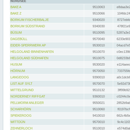
NORDSEE
BAKE A
9510063
e8daa3e2
BAKE Z
9510066
104fdc24
BORKUM FISCHERBALJE
9340020
8727ebfd
BORKUM SÜDSTRAND
9340030
478f21e9
BÜSUM
9510095
5287a3e1
DAGEBÜLL
9570040
6233e901
EIDER-SPERRWERK AP
9530010
04acd7e5
HELGOLAND BINNENHAFEN
9510070
c0ec139b
HELGOLAND SÜDHAFEN
9510075
0d8233b8
HUSUM
9530020
e114aeec
HÖRNUM
9570050
733755fd
LANGEOOG
9390010
a0c1dcb6
LIST AUF SYLT
9570070
5e92d73f
MITTELGRUND
9510132
3ff99b92
NORDERNEY RIFFGAT
9360010
c0244c0e
PELLWORM ANLEGER
9550021
2852b9ab
SCHARHÖRN
9510060
f0197bcf
SPIEKEROOG
9410010
662c4b5e
WITTDÜN
9570010
9c4c11f2
ZEHNERLOCH
9510010
e574d0af