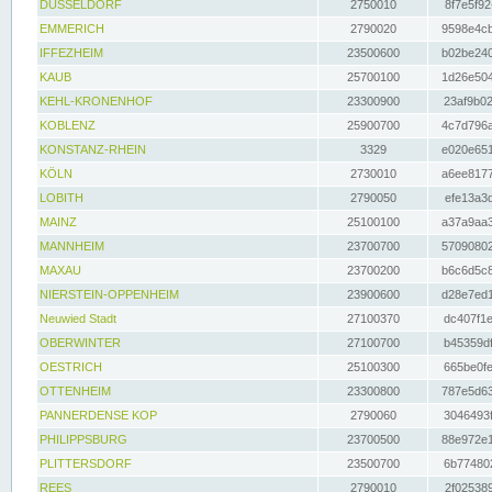
DÜSSELDORF
2750010
8f7e5f92
EMMERICH
2790020
9598e4cb
IFFEZHEIM
23500600
b02be240
KAUB
25700100
1d26e504
KEHL-KRONENHOF
23300900
23af9b02
KOBLENZ
25900700
4c7d796a
KONSTANZ-RHEIN
3329
e020e651
KÖLN
2730010
a6ee8177
LOBITH
2790050
efe13a3d
MAINZ
25100100
a37a9aa3
MANNHEIM
23700700
57090802
MAXAU
23700200
b6c6d5c8
NIERSTEIN-OPPENHEIM
23900600
d28e7ed1
Neuwied Stadt
27100370
dc407f1e
OBERWINTER
27100700
b45359df
OESTRICH
25100300
665be0fe
OTTENHEIM
23300800
787e5d63
PANNERDENSE KOP
2790060
3046493f
PHILIPPSBURG
23700500
88e972e1
PLITTERSDORF
23500700
6b774802
REES
2790010
2f025389