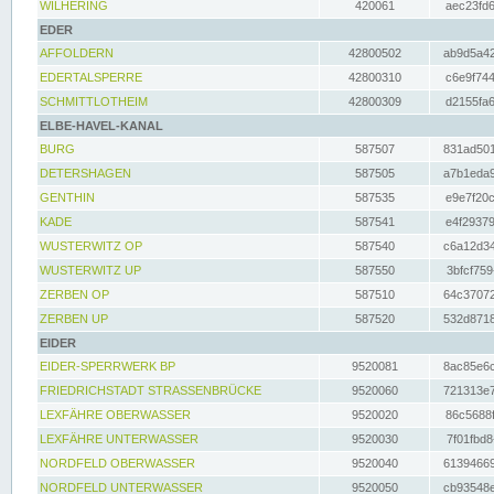
WILHERING
420061
aec23fd6
EDER
AFFOLDERN
42800502
ab9d5a42
EDERTALSPERRE
42800310
c6e9f744
SCHMITTLOTHEIM
42800309
d2155fa6
ELBE-HAVEL-KANAL
BURG
587507
831ad501
DETERSHAGEN
587505
a7b1eda9
GENTHIN
587535
e9e7f20c
KADE
587541
e4f29379
WUSTERWITZ OP
587540
c6a12d34
WUSTERWITZ UP
587550
3bfcf759
ZERBEN OP
587510
64c37072
ZERBEN UP
587520
532d8718
EIDER
EIDER-SPERRWERK BP
9520081
8ac85e6c
FRIEDRICHSTADT STRASSENBRÜCKE
9520060
721313e7
LEXFÄHRE OBERWASSER
9520020
86c5688f
LEXFÄHRE UNTERWASSER
9520030
7f01fbd8
NORDFELD OBERWASSER
9520040
61394669
NORDFELD UNTERWASSER
9520050
cb93548e