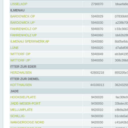
IJSSELKOP
2790070
bbaefa8e
ILMENAU
BARDOWICK OP
5940029
07830b68
BARDOWICK UP
5940030
a238b70f
FAHRENHOLZ OP
5940070
c33c3667
FAHRENHOLZ UP
5940060
bb62b28f
ILMENAU SPERRWERK AP
5940080
6b05e8dc
LÜNE
5940020
d7a8df36
WITTORF OP
5940049
eb3d4195
WITTORF UP
5940050
308c39b6
ITTER ZUR EDER
HERZHAUSEN
42800218
855205e7
ITTER ZUR DIEMEL
KOTTHAUSEN
44100013
36243256
JADE
HOOKSIELPLATE
9430020
fac30fe9
JADE-WESER-PORT
9430050
33bdec83
MELLUMPLATE
9420010
c8b9a2b6
SCHILLIG
9430030
b1cda5a0
WANGEROOGE NORD
9420030
c41d42b1