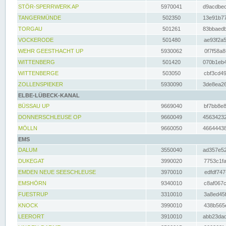
STÖR-SPERRWERK AP
5970041
d9acdbec
TANGERMÜNDE
502350
13e91b77
TORGAU
501261
83bbaedb
VOCKERODE
501480
ae93f2a5
WEHR GEESTHACHT UP
5930062
0f7f58a8
WITTENBERG
501420
070b1eb4
WITTENBERGE
503050
cbf3cd49
ZOLLENSPIEKER
5930090
3de8ea26
ELBE-LÜBECK-KANAL
BÜSSAU UP
9669040
bf7bb8e8
DONNERSCHLEUSE OP
9660049
45634232
MÖLLN
9660050
46644438
EMS
DALUM
3550040
ad357e52
DUKEGAT
3990020
7753c1fa
EMDEN NEUE SEESCHLEUSE
3970010
edfdf747
EMSHÖRN
9340010
c8af067c
FUESTRUP
3310010
3a8ed45f
KNOCK
3990010
438b565e
LEERORT
3910010
abb23dad