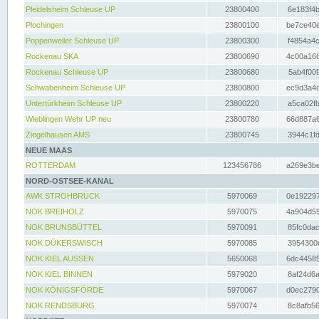
Pleidelsheim Schleuse UP
23800400
6e183f4b
Plochingen
23800100
be7ce40e
Poppenweiler Schleuse UP
23800300
f4854a4c
Rockenau SKA
23800690
4c00a166
Rockenau Schleuse UP
23800680
5ab4f00f
Schwabenheim Schleuse UP
23800800
ec9d3a4d
Untertürkheim Schleuse UP
23800220
a5ca02fb
Wieblingen Wehr UP neu
23800780
66d887a6
Ziegelhausen AMS
23800745
3944c1fd
NEUE MAAS
ROTTERDAM
123456786
a269e3be
NORD-OSTSEE-KANAL
AWK STROHBRÜCK
5970069
0e192297
NOK BREIHOLZ
5970075
4a904d59
NOK BRUNSBÜTTEL
5970091
85fc0dac
NOK DÜKERSWISCH
5970085
3954300d
NOK KIEL AUSSEN
5650068
6dc44585
NOK KIEL BINNEN
5979020
8af24d6a
NOK KÖNIGSFÖRDE
5970067
d0ec2790
NOK RENDSBURG
5970074
8c8afb56