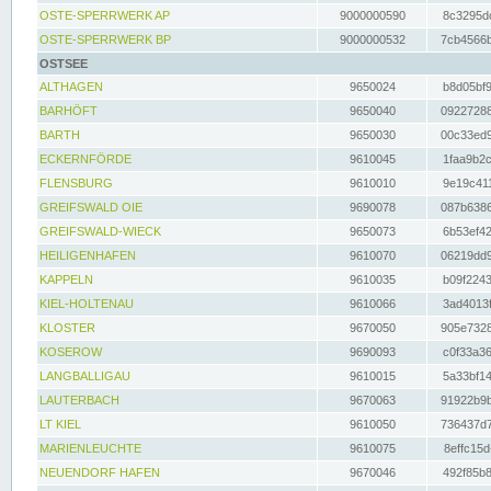
OSTE-SPERRWERK AP
9000000590
8c3295dc
OSTE-SPERRWERK BP
9000000532
7cb4566b
OSTSEE
ALTHAGEN
9650024
b8d05bf9
BARHÖFT
9650040
09227288
BARTH
9650030
00c33ed9
ECKERNFÖRDE
9610045
1faa9b2c
FLENSBURG
9610010
9e19c411
GREIFSWALD OIE
9690078
087b6386
GREIFSWALD-WIECK
9650073
6b53ef42
HEILIGENHAFEN
9610070
06219dd9
KAPPELN
9610035
b09f2243
KIEL-HOLTENAU
9610066
3ad4013f
KLOSTER
9670050
905e7328
KOSEROW
9690093
c0f33a36
LANGBALLIGAU
9610015
5a33bf14
LAUTERBACH
9670063
91922b9b
LT KIEL
9610050
736437d7
MARIENLEUCHTE
9610075
8effc15d
NEUENDORF HAFEN
9670046
492f85b8