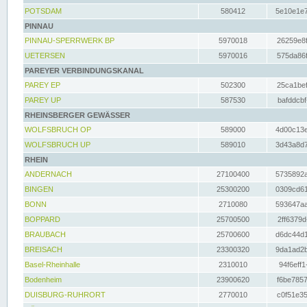
POTSDAM
580412
5e10e1e7
PINNAU
PINNAU-SPERRWERK BP
5970018
26259e8f
UETERSEN
5970016
575da86f
PAREYER VERBINDUNGSKANAL
PAREY EP
502300
25ca1bef
PAREY UP
587530
bafddcbf
RHEINSBERGER GEWÄSSER
WOLFSBRUCH OP
589000
4d00c13e
WOLFSBRUCH UP
589010
3d43a8d7
RHEIN
ANDERNACH
27100400
5735892a
BINGEN
25300200
0309cd61
BONN
2710080
593647aa
BOPPARD
25700500
2ff6379d
BRAUBACH
25700600
d6dc44d1
BREISACH
23300320
9da1ad2b
Basel-Rheinhalle
2310010
94f6eff1
Bodenheim
23900620
f6be7857
DUISBURG-RUHRORT
2770010
c0f51e35