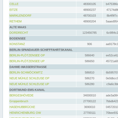
CELLE
48300105
b475386c
EITZE
48900237
47174d8f
MARKLENDORF
48700103
8b4f9f7c
RETHEM
48900204
5aaed954
ALTE MAAS
DORDRECHT
123456785
6c6f84c2
BODENSEE
KONSTANZ
906
aa9179c1
BERLIN-SPANDAUER-SCHIFFFAHRTSKANAL
BERLIN-PLÖTZENSEE OP
586640
ee52ce62
BERLIN-PLÖTZENSEE UP
586650
45721a68
DAHME-WASSERSTRASSE
BERLIN-SCHMÖCKWITZ
586810
6b595707
NEUE MÜHLE SCHLEUSE OP
586270
0e0dbcc9
NEUE MÜHLE SCHLEUSE UP
586280
c9a6c3bf
DORTMUND-EMS-KANAL
BERGESHÖVEDE
34000010
ade3a084
Groppenbruch
27700122
7bbdb421
HASEHUBBRÜCKE
3690010
04572010
HENRICHENBURG OW
27700111
70bee932