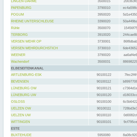
LINGEN-DARME
3500015
200363fc
PAPENBURG
3790010
ec4a598d
POGUM
3950020
5d1e4350
RHEINE UNTERSCHLEUSE
3390020
50a449ba
Rühle
3500070
15456f75
TERBORG
3910020
244cae8b
VERSEN WEHR OP
3730001
86f8dbab
VERSEN WEHRDURCHSTICH
3730010
6de43652
WEENER
3790020
aa6af4e6
Wachendorf
3500031
88698229
ELBESEITENKANAL
ARTLENBURG-ESK
90100122
7fec2f4f
BEVENSEN
90100112
b8997708
LÜNEBURG OW
90100121
c7364d1e
LÜNEBURG UW
90100120
d18033cd
OSLOSS
90100100
6c5b6422
UELZEN OW
90100111
728bd3e3
UELZEN UW
90100110
0d0082cf
WITTINGEN
90100101
9cf795ce
ESTE
BUXTEHUDE
5950080
8a08c920