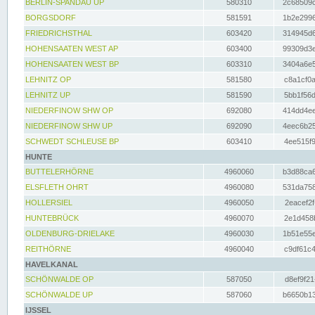
BERLIN-SPANDAU UP
580310
2c68509c
BORGSDORF
581591
1b2e2996
FRIEDRICHSTHAL
603420
314945d6
HOHENSAATEN WEST AP
603400
99309d3e
HOHENSAATEN WEST BP
603310
3404a6e5
LEHNITZ OP
581580
c8a1cf0a
LEHNITZ UP
581590
5bb1f56d
NIEDERFINOW SHW OP
692080
414dd4ee
NIEDERFINOW SHW UP
692090
4eec6b25
SCHWEDT SCHLEUSE BP
603410
4ee515f9
HUNTE
BUTTELERHÖRNE
4960060
b3d88ca6
ELSFLETH OHRT
4960080
531da758
HOLLERSIEL
4960050
2eacef2f
HUNTEBRÜCK
4960070
2e1d458b
OLDENBURG-DRIELAKE
4960030
1b51e55e
REITHÖRNE
4960040
c9df61c4
HAVELKANAL
SCHÖNWALDE OP
587050
d8ef9f21
SCHÖNWALDE UP
587060
b6650b13
IJSSEL