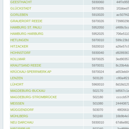
GEESTHACHT
5930060
44f7e955
GLÜCKSTADT
5970035
1f1bbed7
GORLEBEN
5910020
ac507f42
GRAUERORT REEDE
5970026
7398029b
HAMBURG ST. PAULI
5952050
d488c5cc
HAMBURG-HARBURG
5952025
706e5110
HETLINGEN
5970010
599c23b1
HITZACKER
5920010
a26e57c9
HOHNSTORF
5930040
d9289367
KOLLMAR
5970025
3ed90357
KRAUTSAND REEDE
5970031
8c20b4dc
KRÜCKAU-SPERRWERK AP
5970024
a653eb04
LENZEN
503120
c80a4f21
LÜHORT
5960010
8d18d129
MAGDEBURG-BUCKAU
502170
b8567c1e
MAGDEBURG-STROMBRÜCKE
502180
ccccb57f
MEISSEN
501080
24440872
MÜGGENDORF
503070
48f2661f
MÜHLBERG
501160
16b9b4e7
NEU DARCHAU
5930010
67d6e882
NIEGRIPP AP
502240
3adf88fd