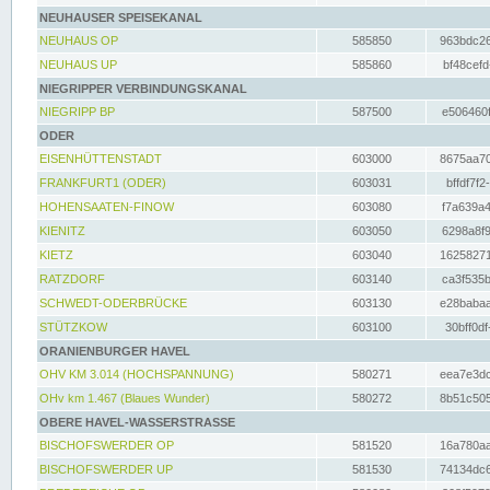
NEUHAUSER SPEISEKANAL
NEUHAUS OP
585850
963bdc26
NEUHAUS UP
585860
bf48cefd
NIEGRIPPER VERBINDUNGSKANAL
NIEGRIPP BP
587500
e506460f
ODER
EISENHÜTTENSTADT
603000
8675aa70
FRANKFURT1 (ODER)
603031
bffdf7f2
HOHENSAATEN-FINOW
603080
f7a639a4
KIENITZ
603050
6298a8f9
KIETZ
603040
16258271
RATZDORF
603140
ca3f535b
SCHWEDT-ODERBRÜCKE
603130
e28babaa
STÜTZKOW
603100
30bff0df
ORANIENBURGER HAVEL
OHV KM 3.014 (HOCHSPANNUNG)
580271
eea7e3dc
OHv km 1.467 (Blaues Wunder)
580272
8b51c505
OBERE HAVEL-WASSERSTRASSE
BISCHOFSWERDER OP
581520
16a780aa
BISCHOFSWERDER UP
581530
74134dc6