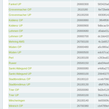
Fankel UP
26900300
583420a8
Grevenmacher OP
2610180
6e72bebf
Grevenmacher UP
26100200
69308142
Koblenz OP
26900880
3f64ff08
Koblenz UP
26900900
9dbcac54
Lehmen OP
26900680
d0abe01a
Lehmen UP
26900700
dc1bb420
Mehring AMS
26700100
4c1b6f17
Müden OP
26900480
a5c880a3
Müden UP
26900500
edc67ca3
Perl
26100100
c263ea53
Ruwer
26500150
abd34ee6
Sankt Aldegund OP
26900080
e4d6a271
Sankt Aldegund UP
26900100
20640279
Stadtbredimus OP
26100110
cceb7060
Stadtbredimus UP
26100130
dfdf753b
Trier OP
26500080
9d2b4126
Trier UP
26500100
3bec53ca
Wincheringen
26100140
bb5560fc
Wintrich OP
26700380
cb4789e4