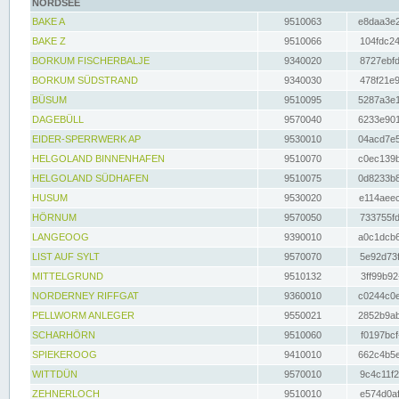
NORDSEE
BAKE A
9510063
e8daa3e2
BAKE Z
9510066
104fdc24
BORKUM FISCHERBALJE
9340020
8727ebfd
BORKUM SÜDSTRAND
9340030
478f21e9
BÜSUM
9510095
5287a3e1
DAGEBÜLL
9570040
6233e901
EIDER-SPERRWERK AP
9530010
04acd7e5
HELGOLAND BINNENHAFEN
9510070
c0ec139b
HELGOLAND SÜDHAFEN
9510075
0d8233b8
HUSUM
9530020
e114aeec
HÖRNUM
9570050
733755fd
LANGEOOG
9390010
a0c1dcb6
LIST AUF SYLT
9570070
5e92d73f
MITTELGRUND
9510132
3ff99b92
NORDERNEY RIFFGAT
9360010
c0244c0e
PELLWORM ANLEGER
9550021
2852b9ab
SCHARHÖRN
9510060
f0197bcf
SPIEKEROOG
9410010
662c4b5e
WITTDÜN
9570010
9c4c11f2
ZEHNERLOCH
9510010
e574d0af