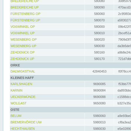
BREDEREICHE OP
580080
308f5979
BREDEREICHE UP
580090
470acd2a
FÜRSTENBERG OP
580060
2c95f83d
FÜRSTENBERG UP
580070
a5830277
VOßWINKEL OP
580000
09b422f7
VOßWINKEL UP
580010
2bcef51a
WESENBERG OP
580020
7909d3f7
WESENBERG UP
580030
da3b5de9
ZEHDENICK OP
580160
a9b8e24c
ZEHDENICK UP
580170
721d7dbf
ORKE
DALWIGKSTHAL
42840453
f0f78cc4
KLEINES HAFF
KARLSHAGEN
9690085
f53bb77f
KARNIN
9690084
da893bbd
UECKERMÜNDE
9690088
c1588dcc
WOLGAST
9650080
b327e35c
OSTE
BELUM
5980060
a9e93be0
BREMERVÖRDE UW
5980010
cf8a3ea2
HECHTHAUSEN
5980030
e5e02890