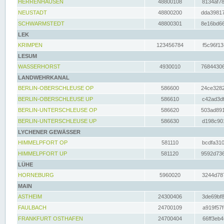
HERRENHAUSEN
48800108
8134af78
NEUSTADT
48800200
dda39817
SCHWARMSTEDT
48800301
8e16bd66
LEK
KRIMPEN
123456784
f5c96f13
LESUM
WASSERHORST
4930010
76844306
LANDWEHRKANAL
BERLIN-OBERSCHLEUSE OP
586600
24ce3282
BERLIN-OBERSCHLEUSE UP
586610
c42ad3df
BERLIN-UNTERSCHLEUSE OP
586620
503ad891
BERLIN-UNTERSCHLEUSE UP
586630
d198c901
LYCHENER GEWÄSSER
HIMMELPFORT OP
581110
bcdfa310
HIMMELPFORT UP
581120
9592d736
LÜHE
HORNEBURG
5960020
3244d787
MAIN
ASTHEIM
24300406
3de69bf8
FAULBACH
24700109
a919f57f
FRANKFURT OSTHAFEN
24700404
66ff3eb4