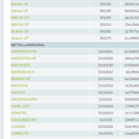
Diemitz OP
581020
d6426c42
Diemitz UP
581030
6b3b55e2
MIROW OP
581000
ab13c115
MIROW UP
581010
19cc3b9a
Strasen OP
581060
117877ec
Strasen UP
581070
2cc40997
MITTELLANDKANAL
ANDERTEN OW
31010061
bc20d819
ANDERTEN UW
31010060
dd41a7d6
BAD ESSEN
31010030
6760b547
BERENBUSCH
31010042
d2c8f60e
BRAMSCHE
31010020
bec8a6a5
BROXTEN
31010032
1125a391
HAHLEN
31010041
ac970eb0
HALDENSLEBEN
3101013
90d92801
HANN. LIST
31010062
27dfd137
HÖRSTEL
31010010
6c7c180f
KANALBRÜCKE
3101018
32b997c2
LOHNDE
31010050
516c4814
LÜBBECKE
31010031
c2aa9164