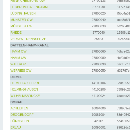
HENRICHENBURG UW
27700133
e6b68bc2
HERBRUM HAFENDAMM
3770030
8177a148
LÜDINGHAUSEN
27800020
f5bc4a51
MÜNSTER OW
27800040
ccd3e8f1
MÜNSTER UW
27800030
ed260406
RHEDE
3770040
16508b11
VERSEN TRENNSPITZE
25463
0024cc40
DATTELN-HAMM-KANAL
HAMM OW
27800060
4dbce62d
HAMM UW
27800080
4ef9dd9c
WALTROP
27800090
facc5c16
WERRIES OW
27800050
d31767ef
DIEMEL
DIEMELTALSPERRE
44100104
5cdc6555
HELMINGHAUSEN
44100206
33092c28
WILHELMSBRÜCKE
44100024
7deedc21
DONAU
ACHLEITEN
10094006
c389c9e2
DEGGENDORF
10081004
53d40547
DÜRNSTEIN
42012
ce4e3050
ERLAU
10096001
99619dc5