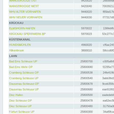
WANGEROOGE OST
9420020
26656fda
WANGEROOGE WEST
9420040
70039212
WHV ALTER VORHAFEN
9440020
f85bd17b
WHV NEUER VORHAFEN
9440030
f77317d9
KRÜCKAU
ELMSHORN HAFEN
5970022
136febf6
KRÜCKAU-SPERRWERK BP
5970023
53c277c3
KÜSTENKANAL
HUNDSMÜHLEN
4960020
cf6ac249
Hilkenbrook
3800010
58ccd6f0
LAHN
Bad Ems Schleuse UP
25800700
c005afb9
Bad Ems Wehr OP
25800690
f2295e77
Cramberg Schleuse OP
25800538
24fe419b
Cramberg Schleuse UP
25800540
3abb36d1
Dausenau Schleuse OP
25800678
9ceb358c
Dausenau Schleuse UP
25800680
eae91991
Diez Hafen
25800500
eadedeb6
Diez Schleuse OP
25800478
ea62ec5f
Diez Schleuse UP
25800480
31750a0f
Fürfurt Schleuse UP
25800300
34af0fca