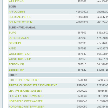
WILHERING
420061
aec23fd6
EDER
AFFOLDERN
42800502
ab9d5a42
EDERTALSPERRE
42800310
c6e9f744
SCHMITTLOTHEIM
42800309
d2155fa6
ELBE-HAVEL-KANAL
BURG
587507
831ad501
DETERSHAGEN
587505
a7b1eda9
GENTHIN
587535
e9e7f20c
KADE
587541
e4f29379
WUSTERWITZ OP
587540
c6a12d34
WUSTERWITZ UP
587550
3bfcf759
ZERBEN OP
587510
64c37072
ZERBEN UP
587520
532d8718
EIDER
EIDER-SPERRWERK BP
9520081
8ac85e6c
FRIEDRICHSTADT STRASSENBRÜCKE
9520060
721313e7
LEXFÄHRE OBERWASSER
9520020
86c5688f
LEXFÄHRE UNTERWASSER
9520030
7f01fbd8
NORDFELD OBERWASSER
9520040
61394669
NORDFELD UNTERWASSER
9520050
cb93548e