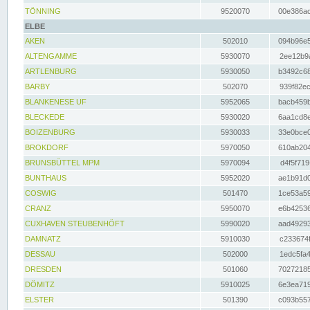
TÖNNING
9520070
00e386ac
ELBE
AKEN
502010
094b96e5
ALTENGAMME
5930070
2ee12b9a
ARTLENBURG
5930050
b3492c68
BARBY
502070
939f82ec
BLANKENESE UF
5952065
bacb459b
BLECKEDE
5930020
6aa1cd8e
BOIZENBURG
5930033
33e0bce0
BROKDORF
5970050
610ab204
BRUNSBÜTTEL MPM
5970094
d4f5f719
BUNTHAUS
5952020
ae1b91d0
COSWIG
501470
1ce53a59
CRANZ
5950070
e6b42536
CUXHAVEN STEUBENHÖFT
5990020
aad49293
DAMNATZ
5910030
c233674f
DESSAU
502000
1edc5fa4
DRESDEN
501060
70272185
DÖMITZ
5910025
6e3ea719
ELSTER
501390
c093b557