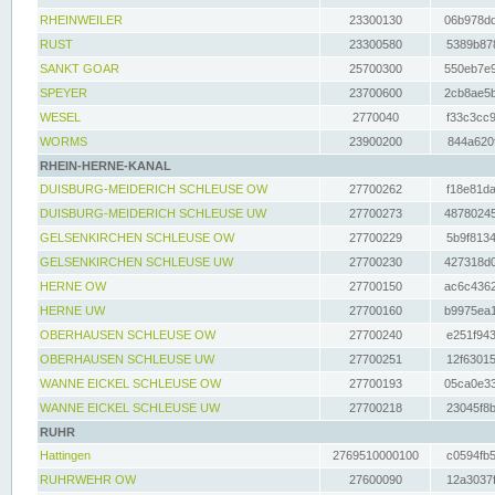
RHEINWEILER
23300130
06b978dd
RUST
23300580
5389b878
SANKT GOAR
25700300
550eb7e9
SPEYER
23700600
2cb8ae5b
WESEL
2770040
f33c3cc9
WORMS
23900200
844a620f
RHEIN-HERNE-KANAL
DUISBURG-MEIDERICH SCHLEUSE OW
27700262
f18e81da
DUISBURG-MEIDERICH SCHLEUSE UW
27700273
48780245
GELSENKIRCHEN SCHLEUSE OW
27700229
5b9f8134
GELSENKIRCHEN SCHLEUSE UW
27700230
427318d0
HERNE OW
27700150
ac6c4362
HERNE UW
27700160
b9975ea1
OBERHAUSEN SCHLEUSE OW
27700240
e251f943
OBERHAUSEN SCHLEUSE UW
27700251
12f63015
WANNE EICKEL SCHLEUSE OW
27700193
05ca0e33
WANNE EICKEL SCHLEUSE UW
27700218
23045f8b
RUHR
Hattingen
2769510000100
c0594fb5
RUHRWEHR OW
27600090
12a3037f