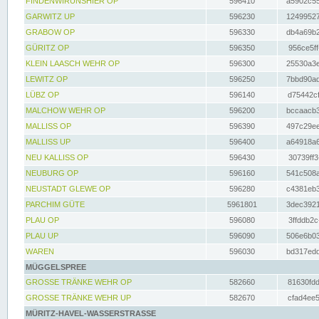
FINDENWIRUNSHIER OP
596410
a5902c55
GARWITZ UP
596230
12499527
GRABOW OP
596330
db4a69b2
GÜRITZ OP
596350
956ce5ff
KLEIN LAASCH WEHR OP
596300
25530a3e
LEWITZ OP
596250
7bbd90ad
LÜBZ OP
596140
d75442cf
MALCHOW WEHR OP
596200
bccaacb3
MALLISS OP
596390
497c29ee
MALLISS UP
596400
a64918a6
NEU KALLISS OP
596430
30739ff3
NEUBURG OP
596160
541c508a
NEUSTADT GLEWE OP
596280
c4381eb3
PARCHIM GÜTE
5961801
3dec3921
PLAU OP
596080
3ffddb2c
PLAU UP
596090
506e6b03
WAREN
596030
bd317edd
MÜGGELSPREE
GROSSE TRÄNKE WEHR OP
582660
81630fdd
GROSSE TRÄNKE WEHR UP
582670
cfad4ee5
MÜRITZ-HAVEL-WASSERSTRASSE