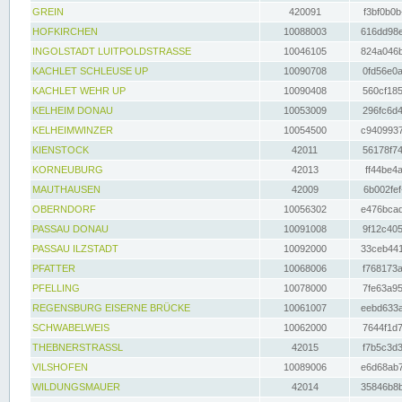
GREIN
420091
f3bf0b0b
HOFKIRCHEN
10088003
616dd98e
INGOLSTADT LUITPOLDSTRASSE
10046105
824a046b
KACHLET SCHLEUSE UP
10090708
0fd56e0a
KACHLET WEHR UP
10090408
560cf185
KELHEIM DONAU
10053009
296fc6d4
KELHEIMWINZER
10054500
c9409937
KIENSTOCK
42011
56178f74
KORNEUBURG
42013
ff44be4a
MAUTHAUSEN
42009
6b002fef
OBERNDORF
10056302
e476bcad
PASSAU DONAU
10091008
9f12c405
PASSAU ILZSTADT
10092000
33ceb441
PFATTER
10068006
f768173a
PFELLING
10078000
7fe63a95
REGENSBURG EISERNE BRÜCKE
10061007
eebd633a
SCHWABELWEIS
10062000
7644f1d7
THEBNERSTRASSL
42015
f7b5c3d3
VILSHOFEN
10089006
e6d68ab7
WILDUNGSMAUER
42014
35846b8b