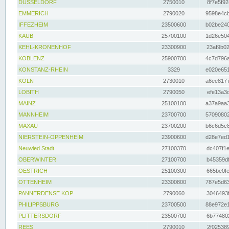
DÜSSELDORF
2750010
8f7e5f92
EMMERICH
2790020
9598e4cb
IFFEZHEIM
23500600
b02be240
KAUB
25700100
1d26e504
KEHL-KRONENHOF
23300900
23af9b02
KOBLENZ
25900700
4c7d796a
KONSTANZ-RHEIN
3329
e020e651
KÖLN
2730010
a6ee8177
LOBITH
2790050
efe13a3d
MAINZ
25100100
a37a9aa3
MANNHEIM
23700700
57090802
MAXAU
23700200
b6c6d5c8
NIERSTEIN-OPPENHEIM
23900600
d28e7ed1
Neuwied Stadt
27100370
dc407f1e
OBERWINTER
27100700
b45359df
OESTRICH
25100300
665be0fe
OTTENHEIM
23300800
787e5d63
PANNERDENSE KOP
2790060
3046493f
PHILIPPSBURG
23700500
88e972e1
PLITTERSDORF
23500700
6b774802
REES
2790010
2f025389