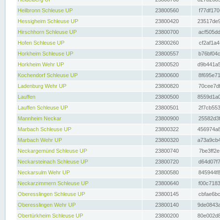
Heilbronn Schleuse UP
23800560
f77df170
Hessigheim Schleuse UP
23800420
23517de9
Hirschhorn Schleuse UP
23800700
acf505dd
Hofen Schleuse UP
23800260
cf2af1a4
Horkheim Schleuse UP
23800557
b76bf04c
Horkheim Wehr UP
23800520
d9b441a5
Kochendorf Schleuse UP
23800600
8f695e71
Ladenburg Wehr UP
23800820
70cee7df
Lauffen
23800500
8559d1a0
Lauffen Schleuse UP
23800501
2f7cb553
Mannheim Neckar
23800900
25582d3f
Marbach Schleuse UP
23800322
456974a8
Marbach Wehr UP
23800320
a73a9cb4
Neckargemünd Schleuse UP
23800740
7be3ff2e
Neckarsteinach Schleuse UP
23800720
d64d07f7
Neckarsulm Wehr UP
23800580
845944f8
Neckarzimmern Schleuse UP
23800640
f00c7183
Oberesslingen Schleuse UP
23800145
cbfae6bc
Oberesslingen Wehr UP
23800140
9de0843a
Obertürkheim Schleuse UP
23800200
80e002d8