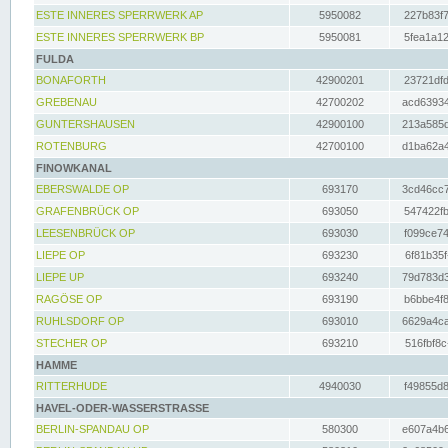
ESTE INNERES SPERRWERK AP
5950082
227b83f7
ESTE INNERES SPERRWERK BP
5950081
5fea1a12
FULDA
BONAFORTH
42900201
23721dfd
GREBENAU
42700202
acd63934
GUNTERSHAUSEN
42900100
213a585d
ROTENBURG
42700100
d1ba62a4
FINOWKANAL
EBERSWALDE OP
693170
3cd46cc7
GRAFENBRÜCK OP
693050
547422fb
LEESENBRÜCK OP
693030
f099ce74
LIEPE OP
693230
6f81b35f
LIEPE UP
693240
79d783d3
RAGÖSE OP
693190
b6bbe4f8
RUHLSDORF OP
693010
6629a4ca
STECHER OP
693210
516fbf8c
HAMME
RITTERHUDE
4940030
f49855d8
HAVEL-ODER-WASSERSTRASSE
BERLIN-SPANDAU OP
580300
e607a4b6