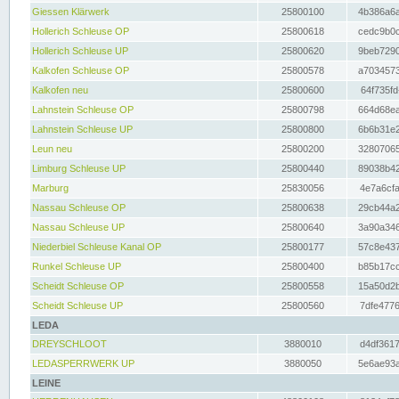
Giessen Klärwerk
25800100
4b386a6a
Hollerich Schleuse OP
25800618
cedc9b0c
Hollerich Schleuse UP
25800620
9beb7290
Kalkofen Schleuse OP
25800578
a7034573
Kalkofen neu
25800600
64f735fd
Lahnstein Schleuse OP
25800798
664d68ea
Lahnstein Schleuse UP
25800800
6b6b31e2
Leun neu
25800200
32807065
Limburg Schleuse UP
25800440
89038b42
Marburg
25830056
4e7a6cfa
Nassau Schleuse OP
25800638
29cb44a2
Nassau Schleuse UP
25800640
3a90a346
Niederbiel Schleuse Kanal OP
25800177
57c8e437
Runkel Schleuse UP
25800400
b85b17cc
Scheidt Schleuse OP
25800558
15a50d2b
Scheidt Schleuse UP
25800560
7dfe4776
LEDA
DREYSCHLOOT
3880010
d4df3617
LEDASPERRWERK UP
3880050
5e6ae93a
LEINE