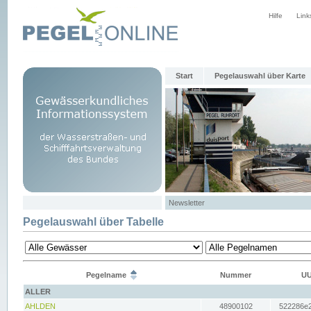
Hilfe
Link
Start
Pegelauswahl über Karte
Newsletter
Pegelauswahl über Tabelle
Pegelname
Nummer
UU
ALLER
AHLDEN
48900102
522286e2