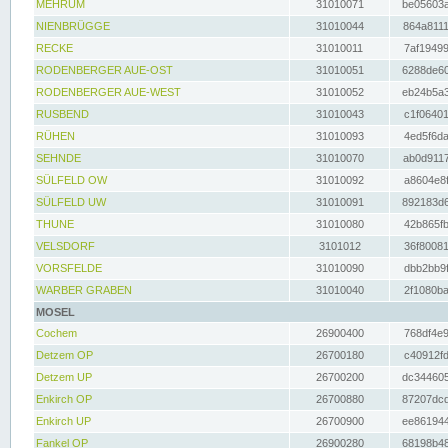
MEHRUM
31010071
be05603a
NIENBRÜGGE
31010044
864a8111
RECKE
31010011
7af19499
RODENBERGER AUE-OST
31010051
6288de60
RODENBERGER AUE-WEST
31010052
eb24b5a3
RUSBEND
31010043
c1f06401
RÜHEN
31010093
4ed5f6da
SEHNDE
31010070
ab0d9117
SÜLFELD OW
31010092
a8604e8f
SÜLFELD UW
31010091
892183d6
THUNE
31010080
42b865fb
VELSDORF
3101012
36f80081
VORSFELDE
31010090
dbb2bb9f
WARBER GRABEN
31010040
2f1080ba
MOSEL
Cochem
26900400
768df4e9
Detzem OP
26700180
c40912fd
Detzem UP
26700200
dc344605
Enkirch OP
26700880
87207dcd
Enkirch UP
26700900
ee861944
Fankel OP
26900280
68198b48