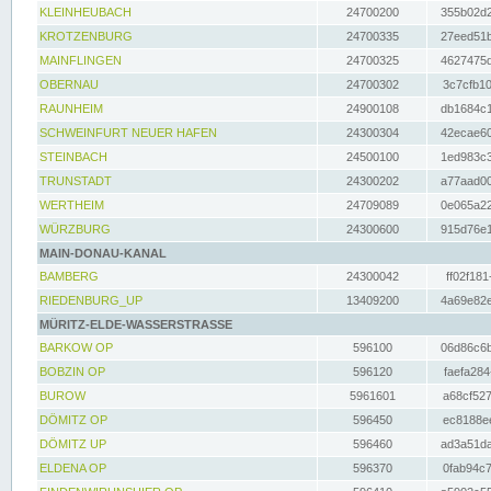
KLEINHEUBACH
24700200
355b02d2
KROTZENBURG
24700335
27eed51b
MAINFLINGEN
24700325
4627475d
OBERNAU
24700302
3c7cfb10
RAUNHEIM
24900108
db1684c1
SCHWEINFURT NEUER HAFEN
24300304
42ecae60
STEINBACH
24500100
1ed983c3
TRUNSTADT
24300202
a77aad00
WERTHEIM
24709089
0e065a22
WÜRZBURG
24300600
915d76e1
MAIN-DONAU-KANAL
BAMBERG
24300042
ff02f181
RIEDENBURG_UP
13409200
4a69e82e
MÜRITZ-ELDE-WASSERSTRASSE
BARKOW OP
596100
06d86c6b
BOBZIN OP
596120
faefa284
BUROW
5961601
a68cf527
DÖMITZ OP
596450
ec8188ee
DÖMITZ UP
596460
ad3a51da
ELDENA OP
596370
0fab94c7