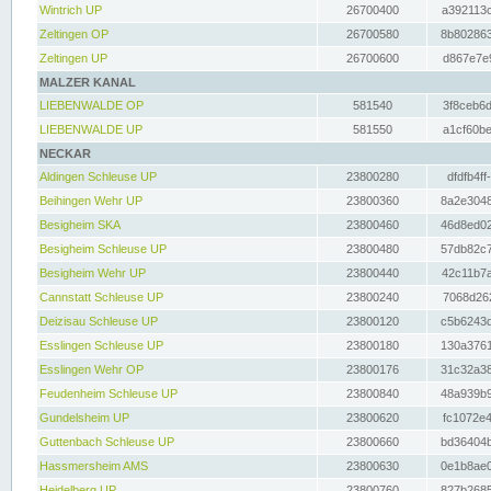
Wintrich UP
26700400
a392113c
Zeltingen OP
26700580
8b802863
Zeltingen UP
26700600
d867e7e9
MALZER KANAL
LIEBENWALDE OP
581540
3f8ceb6d
LIEBENWALDE UP
581550
a1cf60be
NECKAR
Aldingen Schleuse UP
23800280
dfdfb4ff
Beihingen Wehr UP
23800360
8a2e3048
Besigheim SKA
23800460
46d8ed02
Besigheim Schleuse UP
23800480
57db82c7
Besigheim Wehr UP
23800440
42c11b7a
Cannstatt Schleuse UP
23800240
7068d262
Deizisau Schleuse UP
23800120
c5b6243d
Esslingen Schleuse UP
23800180
130a3761
Esslingen Wehr OP
23800176
31c32a38
Feudenheim Schleuse UP
23800840
48a939b9
Gundelsheim UP
23800620
fc1072e4
Guttenbach Schleuse UP
23800660
bd36404b
Hassmersheim AMS
23800630
0e1b8ae0
Heidelberg UP
23800760
827b2685