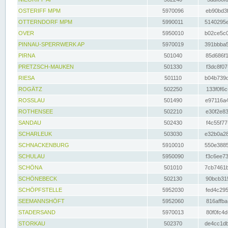
OSTERIFF MPM
5970096
eb90bd3f
OTTERNDORF MPM
5990011
5140295e
OVER
5950010
b02ce5c0
PINNAU-SPERRWERK AP
5970019
391bbba5
PIRNA
501040
85d686f1
PRETZSCH-MAUKEN
501330
f3dc8f07
RIESA
501110
b04b739d
ROGÄTZ
502250
133f0f6c
ROSSLAU
501490
e97116a4
ROTHENSEE
502210
e30f2e83
SANDAU
502430
f4c55f77
SCHARLEUK
503030
e32b0a28
SCHNACKENBURG
5910010
550e3885
SCHULAU
5950090
f3c6ee73
SCHÖNA
501010
7cb7461b
SCHÖNEBECK
502130
90bcb315
SCHÖPFSTELLE
5952030
fed4c295
SEEMANNSHÖFT
5952060
816affba
STADERSAND
5970013
80f0fc4d
STORKAU
502370
de4cc1db