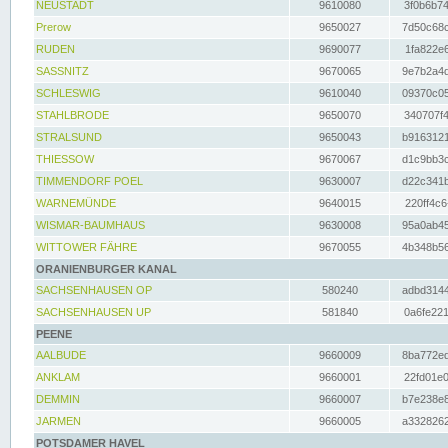
NEUSTADT
9610080
3f0b6b74
Prerow
9650027
7d50c68c
RUDEN
9690077
1fa822e6
SASSNITZ
9670065
9e7b2a4d
SCHLESWIG
9610040
09370c05
STAHLBRODE
9650070
340707f4
STRALSUND
9650043
b9163121
THIESSOW
9670067
d1c9bb3c
TIMMENDORF POEL
9630007
d22c341b
WARNEMÜNDE
9640015
220ff4c6
WISMAR-BAUMHAUS
9630008
95a0ab45
WITTOWER FÄHRE
9670055
4b348b56
ORANIENBURGER KANAL
SACHSENHAUSEN OP
580240
adbd3144
SACHSENHAUSEN UP
581840
0a6fe221
PEENE
AALBUDE
9660009
8ba772ed
ANKLAM
9660001
22fd01e0
DEMMIN
9660007
b7e238e8
JARMEN
9660005
a3328262
POTSDAMER HAVEL