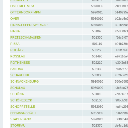
OSTERIFF MPM
5970096
eb90bd3f
OTTERNDORF MPM
5990011
5140295e
OVER
5950010
b02ce5c0
PINNAU-SPERRWERK AP
5970019
391bbba5
PIRNA
501040
85d686f1
PRETZSCH-MAUKEN
501330
f3dc8f07
RIESA
501110
b04b739d
ROGÄTZ
502250
133f0f6c
ROSSLAU
501490
e97116a4
ROTHENSEE
502210
e30f2e83
SANDAU
502430
f4c55f77
SCHARLEUK
503030
e32b0a28
SCHNACKENBURG
5910010
550e3885
SCHULAU
5950090
f3c6ee73
SCHÖNA
501010
7cb7461b
SCHÖNEBECK
502130
90bcb315
SCHÖPFSTELLE
5952030
fed4c295
SEEMANNSHÖFT
5952060
816affba
STADERSAND
5970013
80f0fc4d
STORKAU
502370
de4cc1db