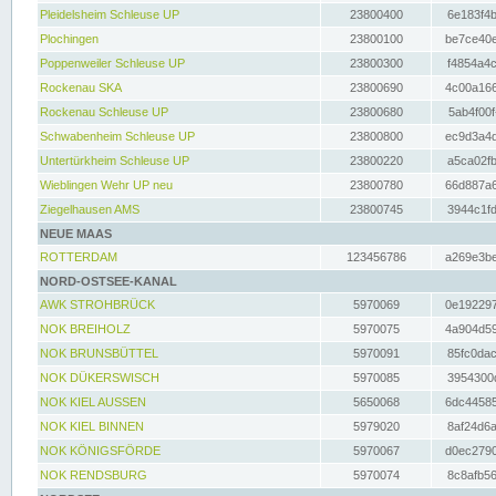
Pleidelsheim Schleuse UP
23800400
6e183f4b
Plochingen
23800100
be7ce40e
Poppenweiler Schleuse UP
23800300
f4854a4c
Rockenau SKA
23800690
4c00a166
Rockenau Schleuse UP
23800680
5ab4f00f
Schwabenheim Schleuse UP
23800800
ec9d3a4d
Untertürkheim Schleuse UP
23800220
a5ca02fb
Wieblingen Wehr UP neu
23800780
66d887a6
Ziegelhausen AMS
23800745
3944c1fd
NEUE MAAS
ROTTERDAM
123456786
a269e3be
NORD-OSTSEE-KANAL
AWK STROHBRÜCK
5970069
0e192297
NOK BREIHOLZ
5970075
4a904d59
NOK BRUNSBÜTTEL
5970091
85fc0dac
NOK DÜKERSWISCH
5970085
3954300d
NOK KIEL AUSSEN
5650068
6dc44585
NOK KIEL BINNEN
5979020
8af24d6a
NOK KÖNIGSFÖRDE
5970067
d0ec2790
NOK RENDSBURG
5970074
8c8afb56