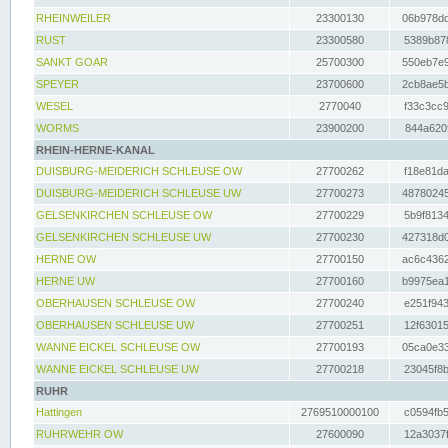
RHEINWEILER
23300130
06b978dd
RUST
23300580
5389b878
SANKT GOAR
25700300
550eb7e9
SPEYER
23700600
2cb8ae5b
WESEL
2770040
f33c3cc9
WORMS
23900200
844a620f
RHEIN-HERNE-KANAL
DUISBURG-MEIDERICH SCHLEUSE OW
27700262
f18e81da
DUISBURG-MEIDERICH SCHLEUSE UW
27700273
48780245
GELSENKIRCHEN SCHLEUSE OW
27700229
5b9f8134
GELSENKIRCHEN SCHLEUSE UW
27700230
427318d0
HERNE OW
27700150
ac6c4362
HERNE UW
27700160
b9975ea1
OBERHAUSEN SCHLEUSE OW
27700240
e251f943
OBERHAUSEN SCHLEUSE UW
27700251
12f63015
WANNE EICKEL SCHLEUSE OW
27700193
05ca0e33
WANNE EICKEL SCHLEUSE UW
27700218
23045f8b
RUHR
Hattingen
2769510000100
c0594fb5
RUHRWEHR OW
27600090
12a3037f