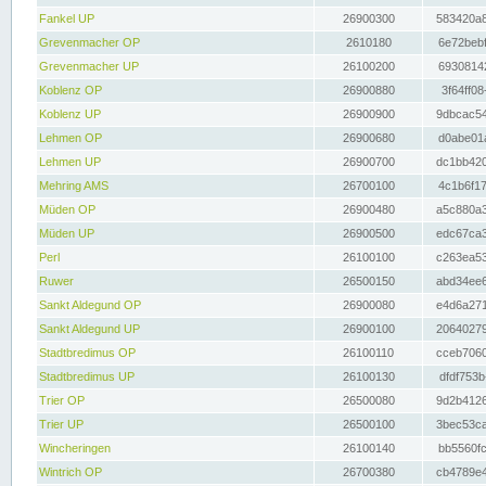
Fankel UP
26900300
583420a8
Grevenmacher OP
2610180
6e72bebf
Grevenmacher UP
26100200
69308142
Koblenz OP
26900880
3f64ff08
Koblenz UP
26900900
9dbcac54
Lehmen OP
26900680
d0abe01a
Lehmen UP
26900700
dc1bb420
Mehring AMS
26700100
4c1b6f17
Müden OP
26900480
a5c880a3
Müden UP
26900500
edc67ca3
Perl
26100100
c263ea53
Ruwer
26500150
abd34ee6
Sankt Aldegund OP
26900080
e4d6a271
Sankt Aldegund UP
26900100
20640279
Stadtbredimus OP
26100110
cceb7060
Stadtbredimus UP
26100130
dfdf753b
Trier OP
26500080
9d2b4126
Trier UP
26500100
3bec53ca
Wincheringen
26100140
bb5560fc
Wintrich OP
26700380
cb4789e4