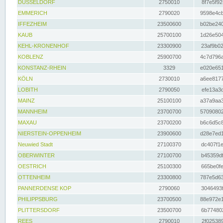
DÜSSELDORF
2750010
8f7e5f92
EMMERICH
2790020
9598e4cb
IFFEZHEIM
23500600
b02be240
KAUB
25700100
1d26e504
KEHL-KRONENHOF
23300900
23af9b02
KOBLENZ
25900700
4c7d796a
KONSTANZ-RHEIN
3329
e020e651
KÖLN
2730010
a6ee8177
LOBITH
2790050
efe13a3d
MAINZ
25100100
a37a9aa3
MANNHEIM
23700700
57090802
MAXAU
23700200
b6c6d5c8
NIERSTEIN-OPPENHEIM
23900600
d28e7ed1
Neuwied Stadt
27100370
dc407f1e
OBERWINTER
27100700
b45359df
OESTRICH
25100300
665be0fe
OTTENHEIM
23300800
787e5d63
PANNERDENSE KOP
2790060
3046493f
PHILIPPSBURG
23700500
88e972e1
PLITTERSDORF
23500700
6b774802
REES
2790010
2f025389