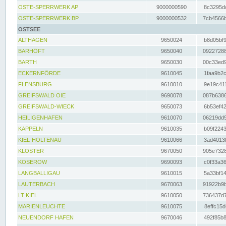
OSTE-SPERRWERK AP
9000000590
8c3295dc
OSTE-SPERRWERK BP
9000000532
7cb4566b
OSTSEE
ALTHAGEN
9650024
b8d05bf9
BARHÖFT
9650040
09227288
BARTH
9650030
00c33ed9
ECKERNFÖRDE
9610045
1faa9b2c
FLENSBURG
9610010
9e19c411
GREIFSWALD OIE
9690078
087b6386
GREIFSWALD-WIECK
9650073
6b53ef42
HEILIGENHAFEN
9610070
06219dd9
KAPPELN
9610035
b09f2243
KIEL-HOLTENAU
9610066
3ad4013f
KLOSTER
9670050
905e7328
KOSEROW
9690093
c0f33a36
LANGBALLIGAU
9610015
5a33bf14
LAUTERBACH
9670063
91922b9b
LT KIEL
9610050
736437d7
MARIENLEUCHTE
9610075
8effc15d
NEUENDORF HAFEN
9670046
492f85b8