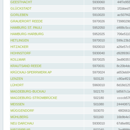
GEESTHACHT
5930060
44f7e955
GLÜCKSTADT
5970035
1f1bbed7
GORLEBEN
5910020
ac507f42
GRAUERORT REEDE
5970026
7398029b
HAMBURG ST. PAULI
5952050
d488c5cc
HAMBURG-HARBURG
5952025
706e5110
HETLINGEN
5970010
599c23b1
HITZACKER
5920010
a26e57c9
HOHNSTORF
5930040
d9289367
KOLLMAR
5970025
3ed90357
KRAUTSAND REEDE
5970031
8c20b4dc
KRÜCKAU-SPERRWERK AP
5970024
a653eb04
LENZEN
503120
c80a4f21
LÜHORT
5960010
8d18d129
MAGDEBURG-BUCKAU
502170
b8567c1e
MAGDEBURG-STROMBRÜCKE
502180
ccccb57f
MEISSEN
501080
24440872
MÜGGENDORF
503070
48f2661f
MÜHLBERG
501160
16b9b4e7
NEU DARCHAU
5930010
67d6e882
NIEGRIPP AP
502240
3adf88fd