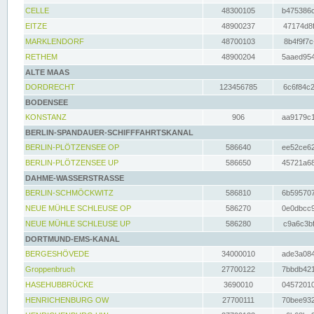
CELLE
48300105
b475386c
EITZE
48900237
47174d8f
MARKLENDORF
48700103
8b4f9f7c
RETHEM
48900204
5aaed954
ALTE MAAS
DORDRECHT
123456785
6c6f84c2
BODENSEE
KONSTANZ
906
aa9179c1
BERLIN-SPANDAUER-SCHIFFFAHRTSKANAL
BERLIN-PLÖTZENSEE OP
586640
ee52ce62
BERLIN-PLÖTZENSEE UP
586650
45721a68
DAHME-WASSERSTRASSE
BERLIN-SCHMÖCKWITZ
586810
6b595707
NEUE MÜHLE SCHLEUSE OP
586270
0e0dbcc9
NEUE MÜHLE SCHLEUSE UP
586280
c9a6c3bf
DORTMUND-EMS-KANAL
BERGESHÖVEDE
34000010
ade3a084
Groppenbruch
27700122
7bbdb421
HASEHUBBRÜCKE
3690010
04572010
HENRICHENBURG OW
27700111
70bee932