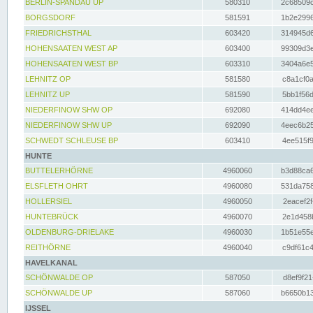
BERLIN-SPANDAU UP
580310
2c68509c
BORGSDORF
581591
1b2e2996
FRIEDRICHSTHAL
603420
314945d6
HOHENSAATEN WEST AP
603400
99309d3e
HOHENSAATEN WEST BP
603310
3404a6e5
LEHNITZ OP
581580
c8a1cf0a
LEHNITZ UP
581590
5bb1f56d
NIEDERFINOW SHW OP
692080
414dd4ee
NIEDERFINOW SHW UP
692090
4eec6b25
SCHWEDT SCHLEUSE BP
603410
4ee515f9
HUNTE
BUTTELERHÖRNE
4960060
b3d88ca6
ELSFLETH OHRT
4960080
531da758
HOLLERSIEL
4960050
2eacef2f
HUNTEBRÜCK
4960070
2e1d458b
OLDENBURG-DRIELAKE
4960030
1b51e55e
REITHÖRNE
4960040
c9df61c4
HAVELKANAL
SCHÖNWALDE OP
587050
d8ef9f21
SCHÖNWALDE UP
587060
b6650b13
IJSSEL