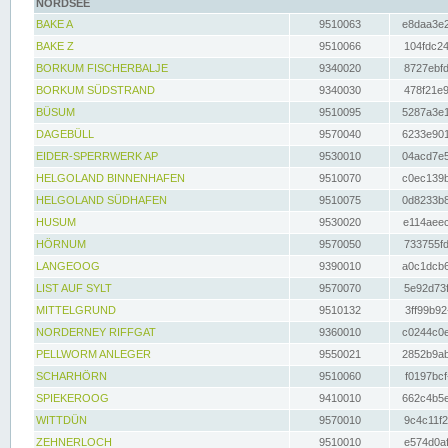
NORDSEE
BAKE A
9510063
e8daa3e2
BAKE Z
9510066
104fdc24
BORKUM FISCHERBALJE
9340020
8727ebfd
BORKUM SÜDSTRAND
9340030
478f21e9
BÜSUM
9510095
5287a3e1
DAGEBÜLL
9570040
6233e901
EIDER-SPERRWERK AP
9530010
04acd7e5
HELGOLAND BINNENHAFEN
9510070
c0ec139b
HELGOLAND SÜDHAFEN
9510075
0d8233b8
HUSUM
9530020
e114aeec
HÖRNUM
9570050
733755fd
LANGEOOG
9390010
a0c1dcb6
LIST AUF SYLT
9570070
5e92d73f
MITTELGRUND
9510132
3ff99b92
NORDERNEY RIFFGAT
9360010
c0244c0e
PELLWORM ANLEGER
9550021
2852b9ab
SCHARHÖRN
9510060
f0197bcf
SPIEKEROOG
9410010
662c4b5e
WITTDÜN
9570010
9c4c11f2
ZEHNERLOCH
9510010
e574d0af