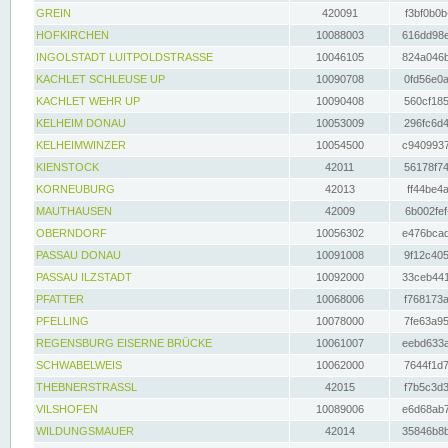
GREIN
420091
f3bf0b0b
HOFKIRCHEN
10088003
616dd98e
INGOLSTADT LUITPOLDSTRASSE
10046105
824a046b
KACHLET SCHLEUSE UP
10090708
0fd56e0a
KACHLET WEHR UP
10090408
560cf185
KELHEIM DONAU
10053009
296fc6d4
KELHEIMWINZER
10054500
c9409937
KIENSTOCK
42011
56178f74
KORNEUBURG
42013
ff44be4a
MAUTHAUSEN
42009
6b002fef
OBERNDORF
10056302
e476bcad
PASSAU DONAU
10091008
9f12c405
PASSAU ILZSTADT
10092000
33ceb441
PFATTER
10068006
f768173a
PFELLING
10078000
7fe63a95
REGENSBURG EISERNE BRÜCKE
10061007
eebd633a
SCHWABELWEIS
10062000
7644f1d7
THEBNERSTRASSL
42015
f7b5c3d3
VILSHOFEN
10089006
e6d68ab7
WILDUNGSMAUER
42014
35846b8b