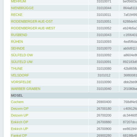
MEHRUM
31010071
be05603a
NIENBRÜGGE
31010044
864a8111
RECKE
31010011
7af19499
RODENBERGER AUE-OST
31010051
6288de60
RODENBERGER AUE-WEST
31010052
eb24b5a3
RUSBEND
31010043
c1f06401
RÜHEN
31010093
4ed5f6da
SEHNDE
31010070
ab0d9117
SÜLFELD OW
31010092
a8604e8f
SÜLFELD UW
31010091
892183d6
THUNE
31010080
42b865fb
VELSDORF
3101012
36f80081
VORSFELDE
31010090
dbb2bb9f
WARBER GRABEN
31010040
2f1080ba
MOSEL
Cochem
26900400
768df4e9
Detzem OP
26700180
c40912fd
Detzem UP
26700200
dc344605
Enkirch OP
26700880
87207dcd
Enkirch UP
26700900
ee861944
Fankel OP
26900280
68198b48