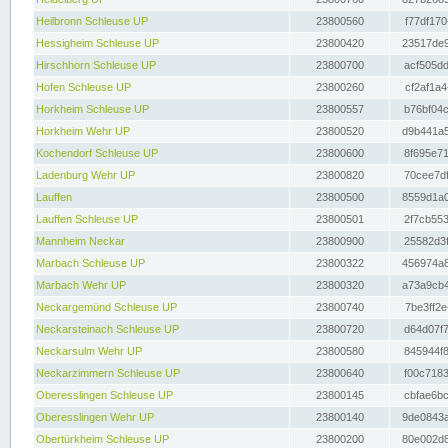
Heilbronn Schleuse UP
23800560
f77df170
Hessigheim Schleuse UP
23800420
23517de9
Hirschhorn Schleuse UP
23800700
acf505dd
Hofen Schleuse UP
23800260
cf2af1a4
Horkheim Schleuse UP
23800557
b76bf04c
Horkheim Wehr UP
23800520
d9b441a5
Kochendorf Schleuse UP
23800600
8f695e71
Ladenburg Wehr UP
23800820
70cee7df
Lauffen
23800500
8559d1a0
Lauffen Schleuse UP
23800501
2f7cb553
Mannheim Neckar
23800900
25582d3f
Marbach Schleuse UP
23800322
456974a8
Marbach Wehr UP
23800320
a73a9cb4
Neckargemünd Schleuse UP
23800740
7be3ff2e
Neckarsteinach Schleuse UP
23800720
d64d07f7
Neckarsulm Wehr UP
23800580
845944f8
Neckarzimmern Schleuse UP
23800640
f00c7183
Oberesslingen Schleuse UP
23800145
cbfae6bc
Oberesslingen Wehr UP
23800140
9de0843a
Obertürkheim Schleuse UP
23800200
80e002d8