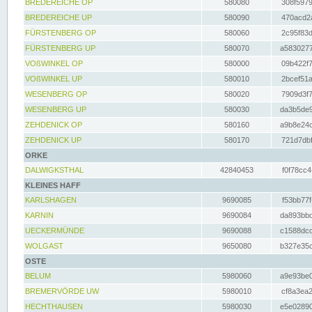
BREDEREICHE OP
580080
308f5979
BREDEREICHE UP
580090
470acd2a
FÜRSTENBERG OP
580060
2c95f83d
FÜRSTENBERG UP
580070
a5830277
VOßWINKEL OP
580000
09b422f7
VOßWINKEL UP
580010
2bcef51a
WESENBERG OP
580020
7909d3f7
WESENBERG UP
580030
da3b5de9
ZEHDENICK OP
580160
a9b8e24c
ZEHDENICK UP
580170
721d7dbf
ORKE
DALWIGKSTHAL
42840453
f0f78cc4
KLEINES HAFF
KARLSHAGEN
9690085
f53bb77f
KARNIN
9690084
da893bbd
UECKERMÜNDE
9690088
c1588dcc
WOLGAST
9650080
b327e35c
OSTE
BELUM
5980060
a9e93be0
BREMERVÖRDE UW
5980010
cf8a3ea2
HECHTHAUSEN
5980030
e5e02890