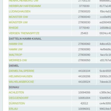
HENRICHENBURG UW
27700133
e6b68bc2
HERBRUM HAFENDAMM
3770030
8177a148
LÜDINGHAUSEN
27800020
f5bc4a51
MÜNSTER OW
27800040
ccd3e8f1
MÜNSTER UW
27800030
ed260406
RHEDE
3770040
16508b11
VERSEN TRENNSPITZE
25463
0024cc40
DATTELN-HAMM-KANAL
HAMM OW
27800060
4dbce62d
HAMM UW
27800080
4ef9dd9c
WALTROP
27800090
facc5c16
WERRIES OW
27800050
d31767ef
DIEMEL
DIEMELTALSPERRE
44100104
5cdc6555
HELMINGHAUSEN
44100206
33092c28
WILHELMSBRÜCKE
44100024
7deedc21
DONAU
ACHLEITEN
10094006
c389c9e2
DEGGENDORF
10081004
53d40547
DÜRNSTEIN
42012
ce4e3050
ERLAU
10096001
99619dc5