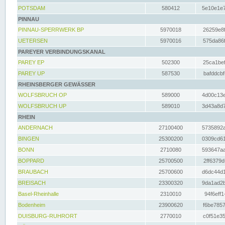
POTSDAM
580412
5e10e1e7
PINNAU
PINNAU-SPERRWERK BP
5970018
26259e8f
UETERSEN
5970016
575da86f
PAREYER VERBINDUNGSKANAL
PAREY EP
502300
25ca1bef
PAREY UP
587530
bafddcbf
RHEINSBERGER GEWÄSSER
WOLFSBRUCH OP
589000
4d00c13e
WOLFSBRUCH UP
589010
3d43a8d7
RHEIN
ANDERNACH
27100400
5735892a
BINGEN
25300200
0309cd61
BONN
2710080
593647aa
BOPPARD
25700500
2ff6379d
BRAUBACH
25700600
d6dc44d1
BREISACH
23300320
9da1ad2b
Basel-Rheinhalle
2310010
94f6eff1
Bodenheim
23900620
f6be7857
DUISBURG-RUHRORT
2770010
c0f51e35