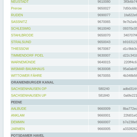
NEUSTADT
9610080
3f0b6b74
Prerow
9650027
7d50c68c
RUDEN
9690077
1fa822e6
SASSNITZ
9670065
9e7b2a4d
SCHLESWIG
9610040
09370c05
STAHLBRODE
9650070
340707f4
STRALSUND
9650043
b9163121
THIESSOW
9670067
d1c9bb3c
TIMMENDORF POEL
9630007
d22c341b
WARNEMÜNDE
9640015
220ff4c6
WISMAR-BAUMHAUS
9630008
95a0ab45
WITTOWER FÄHRE
9670055
4b348b56
ORANIENBURGER KANAL
SACHSENHAUSEN OP
580240
adbd3144
SACHSENHAUSEN UP
581840
0a6fe221
PEENE
AALBUDE
9660009
8ba772ed
ANKLAM
9660001
22fd01e0
DEMMIN
9660007
b7e238e8
JARMEN
9660005
a3328262
POTSDAMER HAVEL