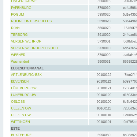
LINGEN-DARME
3500015
200363fc
PAPENBURG
3790010
ec4a598d
POGUM
3950020
5d1e4350
RHEINE UNTERSCHLEUSE
3390020
50a449ba
Rühle
3500070
15456f75
TERBORG
3910020
244cae8b
VERSEN WEHR OP
3730001
86f8dbab
VERSEN WEHRDURCHSTICH
3730010
6de43652
WEENER
3790020
aa6af4e6
Wachendorf
3500031
88698229
ELBESEITENKANAL
ARTLENBURG-ESK
90100122
7fec2f4f
BEVENSEN
90100112
b8997708
LÜNEBURG OW
90100121
c7364d1e
LÜNEBURG UW
90100120
d18033cd
OSLOSS
90100100
6c5b6422
UELZEN OW
90100111
728bd3e3
UELZEN UW
90100110
0d0082cf
WITTINGEN
90100101
9cf795ce
ESTE
BUXTEHUDE
5950080
8a08c920