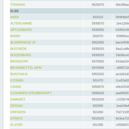
TÖNNING
9520070
00e386ac
ELBE
AKEN
502010
094b96e5
ALTENGAMME
5930070
2ee12b9a
ARTLENBURG
5930050
b3492c68
BARBY
502070
939f82ec
BLANKENESE UF
5952065
bacb459b
BLECKEDE
5930020
6aa1cd8e
BOIZENBURG
5930033
33e0bce0
BROKDORF
5970050
610ab204
BRUNSBÜTTEL MPM
5970094
d4f5f719
BUNTHAUS
5952020
ae1b91d0
COSWIG
501470
1ce53a59
CRANZ
5950070
e6b42536
CUXHAVEN STEUBENHÖFT
5990020
aad49293
DAMNATZ
5910030
c233674f
DESSAU
502000
1edc5fa4
DRESDEN
501060
70272185
DÖMITZ
5910025
6e3ea719
ELSTER
501390
c093b557