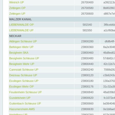
Wintrich UP
26700400
a392113c
Zeltingen OP
26700580
8b802863
Zeltingen UP
26700600
d867e7e9
MALZER KANAL
LIEBENWALDE OP
581540
3f8ceb6d
LIEBENWALDE UP
581550
a1cf60be
NECKAR
Aldingen Schleuse UP
23800280
dfdfb4ff
Beihingen Wehr UP
23800360
8a2e3048
Besigheim SKA
23800460
46d8ed02
Besigheim Schleuse UP
23800480
57db82c7
Besigheim Wehr UP
23800440
42c11b7a
Cannstatt Schleuse UP
23800240
7068d262
Deizisau Schleuse UP
23800120
c5b6243d
Esslingen Schleuse UP
23800180
130a3761
Esslingen Wehr OP
23800176
31c32a38
Feudenheim Schleuse UP
23800840
48a939b9
Gundelsheim UP
23800620
fc1072e4
Guttenbach Schleuse UP
23800660
bd36404b
Hassmersheim AMS
23800630
0e1b8ae0
Heidelberg UP
23800760
827b2685