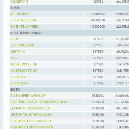
WILHERING
420061
aec23fd6
EDER
AFFOLDERN
42800502
ab9d5a42
EDERTALSPERRE
42800310
c6e9f744
SCHMITTLOTHEIM
42800309
d2155fa6
ELBE-HAVEL-KANAL
BURG
587507
831ad501
DETERSHAGEN
587505
a7b1eda9
GENTHIN
587535
e9e7f20c
KADE
587541
e4f29379
WUSTERWITZ OP
587540
c6a12d34
WUSTERWITZ UP
587550
3bfcf759
ZERBEN OP
587510
64c37072
ZERBEN UP
587520
532d8718
EIDER
EIDER-SPERRWERK BP
9520081
8ac85e6c
FRIEDRICHSTADT STRASSENBRÜCKE
9520060
721313e7
LEXFÄHRE OBERWASSER
9520020
86c5688f
LEXFÄHRE UNTERWASSER
9520030
7f01fbd8
NORDFELD OBERWASSER
9520040
61394669
NORDFELD UNTERWASSER
9520050
cb93548e