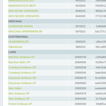
WANGEROOGE OST
9420020
26656fda
WANGEROOGE WEST
9420040
70039212
WHV ALTER VORHAFEN
9440020
f85bd17b
WHV NEUER VORHAFEN
9440030
f77317d9
KRÜCKAU
ELMSHORN HAFEN
5970022
136febf6
KRÜCKAU-SPERRWERK BP
5970023
53c277c3
KÜSTENKANAL
HUNDSMÜHLEN
4960020
cf6ac249
Hilkenbrook
3800010
58ccd6f0
LAHN
Bad Ems Schleuse UP
25800700
c005afb9
Bad Ems Wehr OP
25800690
f2295e77
Cramberg Schleuse OP
25800538
24fe419b
Cramberg Schleuse UP
25800540
3abb36d1
Dausenau Schleuse OP
25800678
9ceb358c
Dausenau Schleuse UP
25800680
eae91991
Diez Hafen
25800500
eadedeb6
Diez Schleuse OP
25800478
ea62ec5f
Diez Schleuse UP
25800480
31750a0f
Fürfurt Schleuse UP
25800300
34af0fca