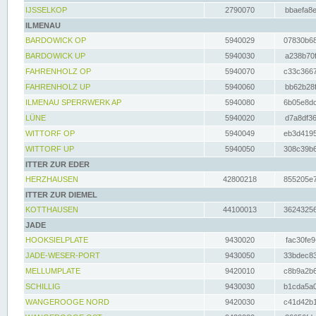
IJSSELKOP
2790070
bbaefa8e
ILMENAU
BARDOWICK OP
5940029
07830b68
BARDOWICK UP
5940030
a238b70f
FAHRENHOLZ OP
5940070
c33c3667
FAHRENHOLZ UP
5940060
bb62b28f
ILMENAU SPERRWERK AP
5940080
6b05e8dc
LÜNE
5940020
d7a8df36
WITTORF OP
5940049
eb3d4195
WITTORF UP
5940050
308c39b6
ITTER ZUR EDER
HERZHAUSEN
42800218
855205e7
ITTER ZUR DIEMEL
KOTTHAUSEN
44100013
36243256
JADE
HOOKSIELPLATE
9430020
fac30fe9
JADE-WESER-PORT
9430050
33bdec83
MELLUMPLATE
9420010
c8b9a2b6
SCHILLIG
9430030
b1cda5a0
WANGEROOGE NORD
9420030
c41d42b1