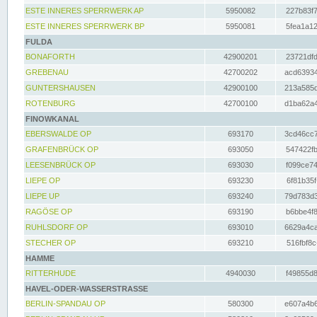
ESTE INNERES SPERRWERK AP
5950082
227b83f7
ESTE INNERES SPERRWERK BP
5950081
5fea1a12
FULDA
BONAFORTH
42900201
23721dfd
GREBENAU
42700202
acd63934
GUNTERSHAUSEN
42900100
213a585d
ROTENBURG
42700100
d1ba62a4
FINOWKANAL
EBERSWALDE OP
693170
3cd46cc7
GRAFENBRÜCK OP
693050
547422fb
LEESENBRÜCK OP
693030
f099ce74
LIEPE OP
693230
6f81b35f
LIEPE UP
693240
79d783d3
RAGÖSE OP
693190
b6bbe4f8
RUHLSDORF OP
693010
6629a4ca
STECHER OP
693210
516fbf8c
HAMME
RITTERHUDE
4940030
f49855d8
HAVEL-ODER-WASSERSTRASSE
BERLIN-SPANDAU OP
580300
e607a4b6