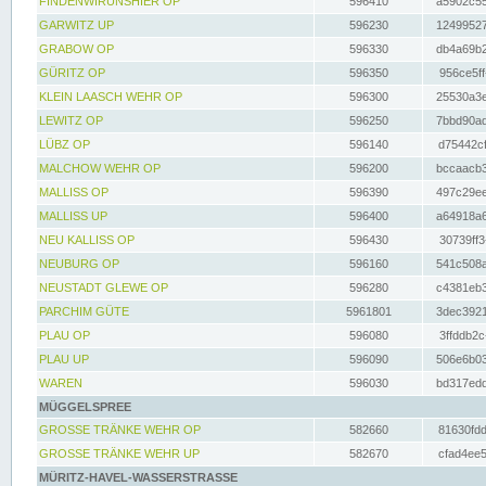
FINDENWIRUNSHIER OP
596410
a5902c55
GARWITZ UP
596230
12499527
GRABOW OP
596330
db4a69b2
GÜRITZ OP
596350
956ce5ff
KLEIN LAASCH WEHR OP
596300
25530a3e
LEWITZ OP
596250
7bbd90ad
LÜBZ OP
596140
d75442cf
MALCHOW WEHR OP
596200
bccaacb3
MALLISS OP
596390
497c29ee
MALLISS UP
596400
a64918a6
NEU KALLISS OP
596430
30739ff3
NEUBURG OP
596160
541c508a
NEUSTADT GLEWE OP
596280
c4381eb3
PARCHIM GÜTE
5961801
3dec3921
PLAU OP
596080
3ffddb2c
PLAU UP
596090
506e6b03
WAREN
596030
bd317edd
MÜGGELSPREE
GROSSE TRÄNKE WEHR OP
582660
81630fdd
GROSSE TRÄNKE WEHR UP
582670
cfad4ee5
MÜRITZ-HAVEL-WASSERSTRASSE