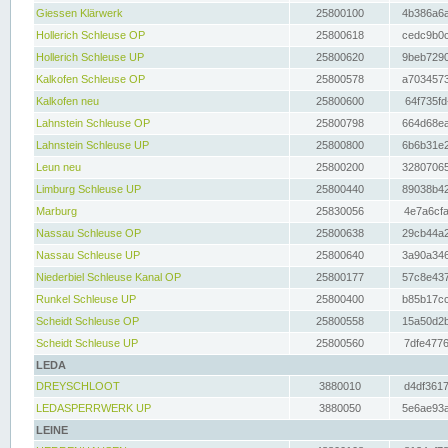
Giessen Klärwerk
25800100
4b386a6a
Hollerich Schleuse OP
25800618
cedc9b0c
Hollerich Schleuse UP
25800620
9beb7290
Kalkofen Schleuse OP
25800578
a7034573
Kalkofen neu
25800600
64f735fd
Lahnstein Schleuse OP
25800798
664d68ea
Lahnstein Schleuse UP
25800800
6b6b31e2
Leun neu
25800200
32807065
Limburg Schleuse UP
25800440
89038b42
Marburg
25830056
4e7a6cfa
Nassau Schleuse OP
25800638
29cb44a2
Nassau Schleuse UP
25800640
3a90a346
Niederbiel Schleuse Kanal OP
25800177
57c8e437
Runkel Schleuse UP
25800400
b85b17cc
Scheidt Schleuse OP
25800558
15a50d2b
Scheidt Schleuse UP
25800560
7dfe4776
LEDA
DREYSCHLOOT
3880010
d4df3617
LEDASPERRWERK UP
3880050
5e6ae93a
LEINE