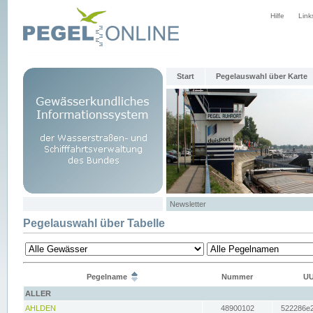
Hilfe
Link
Start
Pegelauswahl über Karte
Newsletter
Pegelauswahl über Tabelle
Pegelname
Nummer
UU
ALLER
AHLDEN
48900102
522286e2