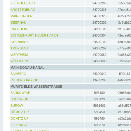
KLEINHEUBACH
24700200
355b02d2
KROTZENBURG
24700335
27eed51b
MAINFLINGEN
24700325
4627475d
OBERNAU
24700302
3c7cfb10
RAUNHEIM
24900108
db1684c1
SCHWEINFURT NEUER HAFEN
24300304
42ecae60
STEINBACH
24500100
1ed983c3
TRUNSTADT
24300202
a77aad00
WERTHEIM
24709089
0e065a22
WÜRZBURG
24300600
915d76e1
MAIN-DONAU-KANAL
BAMBERG
24300042
ff02f181
RIEDENBURG_UP
13409200
4a69e82e
MÜRITZ-ELDE-WASSERSTRASSE
BARKOW OP
596100
06d86c6b
BOBZIN OP
596120
faefa284
BUROW
5961601
a68cf527
DÖMITZ OP
596450
ec8188ee
DÖMITZ UP
596460
ad3a51da
ELDENA OP
596370
0fab94c7