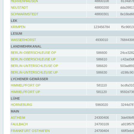
HERRENHAUSEN
48800108
8134af78
NEUSTADT
48800200
dda39817
SCHWARMSTEDT
48800301
8e16bd66
LEK
KRIMPEN
123456784
f5c96f13
LESUM
WASSERHORST
4930010
76844306
LANDWEHRKANAL
BERLIN-OBERSCHLEUSE OP
586600
24ce3282
BERLIN-OBERSCHLEUSE UP
586610
c42ad3df
BERLIN-UNTERSCHLEUSE OP
586620
503ad891
BERLIN-UNTERSCHLEUSE UP
586630
d198c901
LYCHENER GEWÄSSER
HIMMELPFORT OP
581110
bcdfa310
HIMMELPFORT UP
581120
9592d736
LÜHE
HORNEBURG
5960020
3244d787
MAIN
ASTHEIM
24300406
3de69bf8
FAULBACH
24700109
a919f57f
FRANKFURT OSTHAFEN
24700404
66ff3eb4