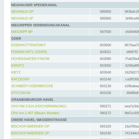
NEUHAUSER SPEISEKANAL
NEUHAUS OP
585850
963bdc26
NEUHAUS UP
585860
bf48cefd
NIEGRIPPER VERBINDUNGSKANAL
NIEGRIPP BP
587500
e506460f
ODER
EISENHÜTTENSTADT
603000
8675aa70
FRANKFURT1 (ODER)
603031
bffdf7f2
HOHENSAATEN-FINOW
603080
f7a639a4
KIENITZ
603050
6298a8f9
KIETZ
603040
16258271
RATZDORF
603140
ca3f535b
SCHWEDT-ODERBRÜCKE
603130
e28babaa
STÜTZKOW
603100
30bff0df
ORANIENBURGER HAVEL
OHV KM 3.014 (HOCHSPANNUNG)
580271
eea7e3dc
OHv km 1.467 (Blaues Wunder)
580272
8b51c505
OBERE HAVEL-WASSERSTRASSE
BISCHOFSWERDER OP
581520
16a780aa
BISCHOFSWERDER UP
581530
74134dc6