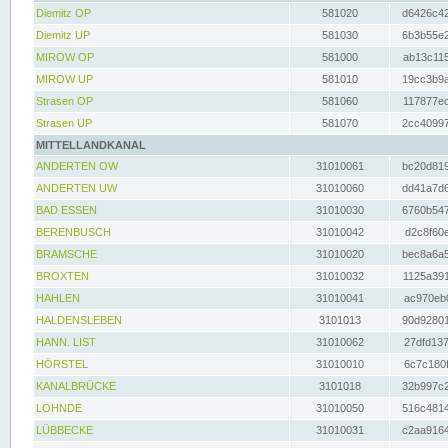
Diemitz OP
581020
d6426c42
Diemitz UP
581030
6b3b55e2
MIROW OP
581000
ab13c115
MIROW UP
581010
19cc3b9a
Strasen OP
581060
117877ec
Strasen UP
581070
2cc40997
MITTELLANDKANAL
ANDERTEN OW
31010061
bc20d819
ANDERTEN UW
31010060
dd41a7d6
BAD ESSEN
31010030
6760b547
BERENBUSCH
31010042
d2c8f60e
BRAMSCHE
31010020
bec8a6a5
BROXTEN
31010032
1125a391
HAHLEN
31010041
ac970eb0
HALDENSLEBEN
3101013
90d92801
HANN. LIST
31010062
27dfd137
HÖRSTEL
31010010
6c7c180f
KANALBRÜCKE
3101018
32b997c2
LOHNDE
31010050
516c4814
LÜBBECKE
31010031
c2aa9164