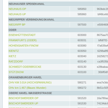
NEUHAUSER SPEISEKANAL
NEUHAUS OP
585850
963bdc26
NEUHAUS UP
585860
bf48cefd
NIEGRIPPER VERBINDUNGSKANAL
NIEGRIPP BP
587500
e506460f
ODER
EISENHÜTTENSTADT
603000
8675aa70
FRANKFURT1 (ODER)
603031
bffdf7f2
HOHENSAATEN-FINOW
603080
f7a639a4
KIENITZ
603050
6298a8f9
KIETZ
603040
16258271
RATZDORF
603140
ca3f535b
SCHWEDT-ODERBRÜCKE
603130
e28babaa
STÜTZKOW
603100
30bff0df
ORANIENBURGER HAVEL
OHV KM 3.014 (HOCHSPANNUNG)
580271
eea7e3dc
OHv km 1.467 (Blaues Wunder)
580272
8b51c505
OBERE HAVEL-WASSERSTRASSE
BISCHOFSWERDER OP
581520
16a780aa
BISCHOFSWERDER UP
581530
74134dc6