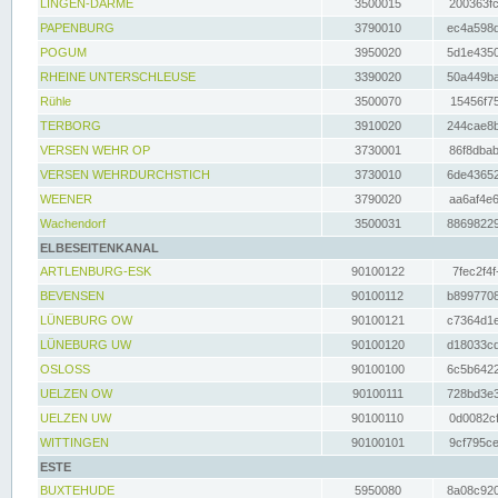
LINGEN-DARME
3500015
200363fc
PAPENBURG
3790010
ec4a598d
POGUM
3950020
5d1e4350
RHEINE UNTERSCHLEUSE
3390020
50a449ba
Rühle
3500070
15456f75
TERBORG
3910020
244cae8b
VERSEN WEHR OP
3730001
86f8dbab
VERSEN WEHRDURCHSTICH
3730010
6de43652
WEENER
3790020
aa6af4e6
Wachendorf
3500031
88698229
ELBESEITENKANAL
ARTLENBURG-ESK
90100122
7fec2f4f
BEVENSEN
90100112
b8997708
LÜNEBURG OW
90100121
c7364d1e
LÜNEBURG UW
90100120
d18033cd
OSLOSS
90100100
6c5b6422
UELZEN OW
90100111
728bd3e3
UELZEN UW
90100110
0d0082cf
WITTINGEN
90100101
9cf795ce
ESTE
BUXTEHUDE
5950080
8a08c920