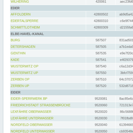
WILHERING
420061
aec23fd6
EDER
AFFOLDERN
42800502
ab9d5a42
EDERTALSPERRE
42800310
c6e9f744
SCHMITTLOTHEIM
42800309
d2155fa6
ELBE-HAVEL-KANAL
BURG
587507
831ad501
DETERSHAGEN
587505
a7b1eda9
GENTHIN
587535
e9e7f20c
KADE
587541
e4f29379
WUSTERWITZ OP
587540
c6a12d34
WUSTERWITZ UP
587550
3bfcf759
ZERBEN OP
587510
64c37072
ZERBEN UP
587520
532d8718
EIDER
EIDER-SPERRWERK BP
9520081
8ac85e6c
FRIEDRICHSTADT STRASSENBRÜCKE
9520060
721313e7
LEXFÄHRE OBERWASSER
9520020
86c5688f
LEXFÄHRE UNTERWASSER
9520030
7f01fbd8
NORDFELD OBERWASSER
9520040
61394669
NORDFELD UNTERWASSER
9520050
cb93548e