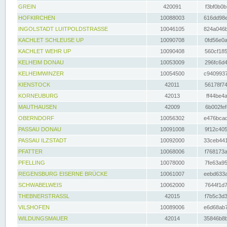
GREIN
420091
f3bf0b0b
HOFKIRCHEN
10088003
616dd98e
INGOLSTADT LUITPOLDSTRASSE
10046105
824a046b
KACHLET SCHLEUSE UP
10090708
0fd56e0a
KACHLET WEHR UP
10090408
560cf185
KELHEIM DONAU
10053009
296fc6d4
KELHEIMWINZER
10054500
c9409937
KIENSTOCK
42011
56178f74
KORNEUBURG
42013
ff44be4a
MAUTHAUSEN
42009
6b002fef
OBERNDORF
10056302
e476bcad
PASSAU DONAU
10091008
9f12c405
PASSAU ILZSTADT
10092000
33ceb441
PFATTER
10068006
f768173a
PFELLING
10078000
7fe63a95
REGENSBURG EISERNE BRÜCKE
10061007
eebd633a
SCHWABELWEIS
10062000
7644f1d7
THEBNERSTRASSL
42015
f7b5c3d3
VILSHOFEN
10089006
e6d68ab7
WILDUNGSMAUER
42014
35846b8b