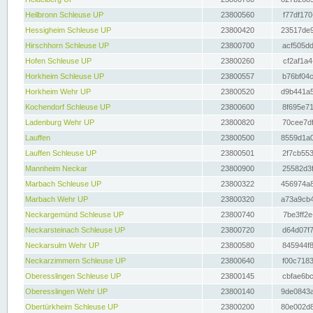
Heilbronn Schleuse UP
23800560
f77df170
Hessigheim Schleuse UP
23800420
23517de9
Hirschhorn Schleuse UP
23800700
acf505dd
Hofen Schleuse UP
23800260
cf2af1a4
Horkheim Schleuse UP
23800557
b76bf04c
Horkheim Wehr UP
23800520
d9b441a5
Kochendorf Schleuse UP
23800600
8f695e71
Ladenburg Wehr UP
23800820
70cee7df
Lauffen
23800500
8559d1a0
Lauffen Schleuse UP
23800501
2f7cb553
Mannheim Neckar
23800900
25582d3f
Marbach Schleuse UP
23800322
456974a8
Marbach Wehr UP
23800320
a73a9cb4
Neckargemünd Schleuse UP
23800740
7be3ff2e
Neckarsteinach Schleuse UP
23800720
d64d07f7
Neckarsulm Wehr UP
23800580
845944f8
Neckarzimmern Schleuse UP
23800640
f00c7183
Oberesslingen Schleuse UP
23800145
cbfae6bc
Oberesslingen Wehr UP
23800140
9de0843a
Obertürkheim Schleuse UP
23800200
80e002d8