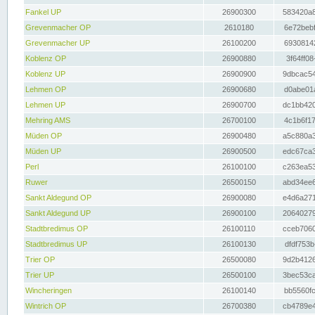
Fankel UP
26900300
583420a8
Grevenmacher OP
2610180
6e72bebf
Grevenmacher UP
26100200
69308142
Koblenz OP
26900880
3f64ff08
Koblenz UP
26900900
9dbcac54
Lehmen OP
26900680
d0abe01a
Lehmen UP
26900700
dc1bb420
Mehring AMS
26700100
4c1b6f17
Müden OP
26900480
a5c880a3
Müden UP
26900500
edc67ca3
Perl
26100100
c263ea53
Ruwer
26500150
abd34ee6
Sankt Aldegund OP
26900080
e4d6a271
Sankt Aldegund UP
26900100
20640279
Stadtbredimus OP
26100110
cceb7060
Stadtbredimus UP
26100130
dfdf753b
Trier OP
26500080
9d2b4126
Trier UP
26500100
3bec53ca
Wincheringen
26100140
bb5560fc
Wintrich OP
26700380
cb4789e4