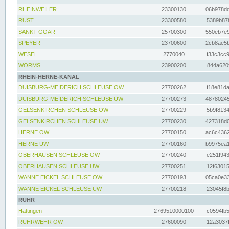
RHEINWEILER
23300130
06b978dd
RUST
23300580
5389b878
SANKT GOAR
25700300
550eb7e9
SPEYER
23700600
2cb8ae5b
WESEL
2770040
f33c3cc9
WORMS
23900200
844a620f
RHEIN-HERNE-KANAL
DUISBURG-MEIDERICH SCHLEUSE OW
27700262
f18e81da
DUISBURG-MEIDERICH SCHLEUSE UW
27700273
48780245
GELSENKIRCHEN SCHLEUSE OW
27700229
5b9f8134
GELSENKIRCHEN SCHLEUSE UW
27700230
427318d0
HERNE OW
27700150
ac6c4362
HERNE UW
27700160
b9975ea1
OBERHAUSEN SCHLEUSE OW
27700240
e251f943
OBERHAUSEN SCHLEUSE UW
27700251
12f63015
WANNE EICKEL SCHLEUSE OW
27700193
05ca0e33
WANNE EICKEL SCHLEUSE UW
27700218
23045f8b
RUHR
Hattingen
2769510000100
c0594fb5
RUHRWEHR OW
27600090
12a3037f