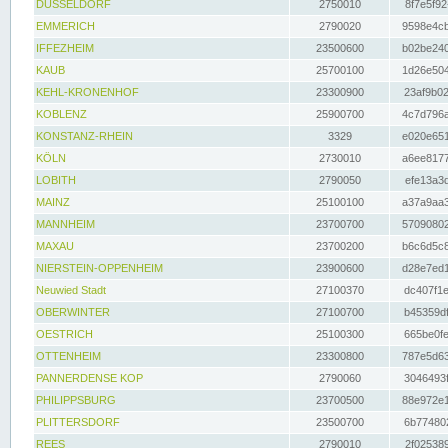
DÜSSELDORF
2750010
8f7e5f92
EMMERICH
2790020
9598e4cb
IFFEZHEIM
23500600
b02be240
KAUB
25700100
1d26e504
KEHL-KRONENHOF
23300900
23af9b02
KOBLENZ
25900700
4c7d796a
KONSTANZ-RHEIN
3329
e020e651
KÖLN
2730010
a6ee8177
LOBITH
2790050
efe13a3d
MAINZ
25100100
a37a9aa3
MANNHEIM
23700700
57090802
MAXAU
23700200
b6c6d5c8
NIERSTEIN-OPPENHEIM
23900600
d28e7ed1
Neuwied Stadt
27100370
dc407f1e
OBERWINTER
27100700
b45359df
OESTRICH
25100300
665be0fe
OTTENHEIM
23300800
787e5d63
PANNERDENSE KOP
2790060
3046493f
PHILIPPSBURG
23700500
88e972e1
PLITTERSDORF
23500700
6b774802
REES
2790010
2f025389