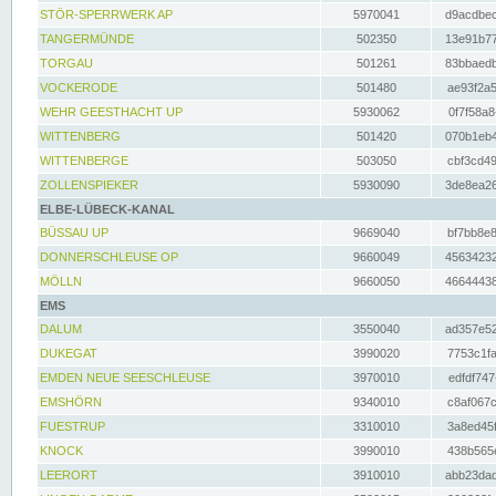
STÖR-SPERRWERK AP
5970041
d9acdbec
TANGERMÜNDE
502350
13e91b77
TORGAU
501261
83bbaedb
VOCKERODE
501480
ae93f2a5
WEHR GEESTHACHT UP
5930062
0f7f58a8
WITTENBERG
501420
070b1eb4
WITTENBERGE
503050
cbf3cd49
ZOLLENSPIEKER
5930090
3de8ea26
ELBE-LÜBECK-KANAL
BÜSSAU UP
9669040
bf7bb8e8
DONNERSCHLEUSE OP
9660049
45634232
MÖLLN
9660050
46644438
EMS
DALUM
3550040
ad357e52
DUKEGAT
3990020
7753c1fa
EMDEN NEUE SEESCHLEUSE
3970010
edfdf747
EMSHÖRN
9340010
c8af067c
FUESTRUP
3310010
3a8ed45f
KNOCK
3990010
438b565e
LEERORT
3910010
abb23dad