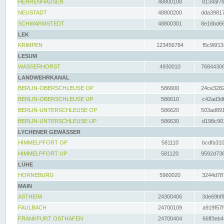
HERRENHAUSEN
48800108
8134af78
NEUSTADT
48800200
dda39817
SCHWARMSTEDT
48800301
8e16bd66
LEK
KRIMPEN
123456784
f5c96f13
LESUM
WASSERHORST
4930010
76844306
LANDWEHRKANAL
BERLIN-OBERSCHLEUSE OP
586600
24ce3282
BERLIN-OBERSCHLEUSE UP
586610
c42ad3df
BERLIN-UNTERSCHLEUSE OP
586620
503ad891
BERLIN-UNTERSCHLEUSE UP
586630
d198c901
LYCHENER GEWÄSSER
HIMMELPFORT OP
581110
bcdfa310
HIMMELPFORT UP
581120
9592d736
LÜHE
HORNEBURG
5960020
3244d787
MAIN
ASTHEIM
24300406
3de69bf8
FAULBACH
24700109
a919f57f
FRANKFURT OSTHAFEN
24700404
66ff3eb4