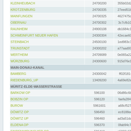
KLEINHEUBACH
24700200
355b02d2
KROTZENBURG
24700335
27eed51b
MAINFLINGEN
24700325
4627475d
OBERNAU
24700302
3c7cfb10
RAUNHEIM
24900108
db1684c1
SCHWEINFURT NEUER HAFEN
24300304
42ecae60
STEINBACH
24500100
1ed983c3
TRUNSTADT
24300202
a77aad00
WERTHEIM
24709089
0e065a22
WÜRZBURG
24300600
915d76e1
MAIN-DONAU-KANAL
BAMBERG
24300042
ff02f181
RIEDENBURG_UP
13409200
4a69e82e
MÜRITZ-ELDE-WASSERSTRASSE
BARKOW OP
596100
06d86c6b
BOBZIN OP
596120
faefa284
BUROW
5961601
a68cf527
DÖMITZ OP
596450
ec8188ee
DÖMITZ UP
596460
ad3a51da
ELDENA OP
596370
0fab94c7