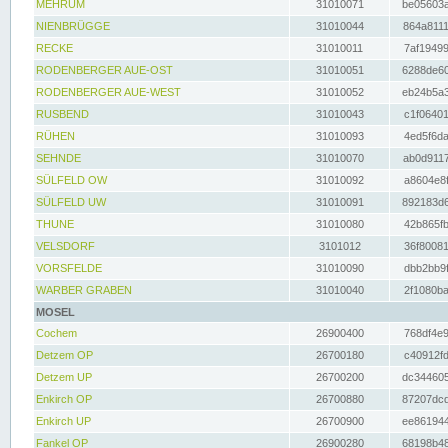
MEHRUM
31010071
be05603a
NIENBRÜGGE
31010044
864a8111
RECKE
31010011
7af19499
RODENBERGER AUE-OST
31010051
6288de60
RODENBERGER AUE-WEST
31010052
eb24b5a3
RUSBEND
31010043
c1f06401
RÜHEN
31010093
4ed5f6da
SEHNDE
31010070
ab0d9117
SÜLFELD OW
31010092
a8604e8f
SÜLFELD UW
31010091
892183d6
THUNE
31010080
42b865fb
VELSDORF
3101012
36f80081
VORSFELDE
31010090
dbb2bb9f
WARBER GRABEN
31010040
2f1080ba
MOSEL
Cochem
26900400
768df4e9
Detzem OP
26700180
c40912fd
Detzem UP
26700200
dc344605
Enkirch OP
26700880
87207dcd
Enkirch UP
26700900
ee861944
Fankel OP
26900280
68198b48