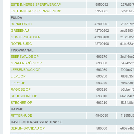
ESTE INNERES SPERRWERK AP
5950082
227b83f7
ESTE INNERES SPERRWERK BP
5950081
5fea1a12
FULDA
BONAFORTH
42900201
23721dfd
GREBENAU
42700202
acd63934
GUNTERSHAUSEN
42900100
213a585d
ROTENBURG
42700100
d1ba62a4
FINOWKANAL
EBERSWALDE OP
693170
3cd46cc7
GRAFENBRÜCK OP
693050
547422fb
LEESENBRÜCK OP
693030
f099ce74
LIEPE OP
693230
6f81b35f
LIEPE UP
693240
79d783d3
RAGÖSE OP
693190
b6bbe4f8
RUHLSDORF OP
693010
6629a4ca
STECHER OP
693210
516fbf8c
HAMME
RITTERHUDE
4940030
f49855d8
HAVEL-ODER-WASSERSTRASSE
BERLIN-SPANDAU OP
580300
e607a4b6