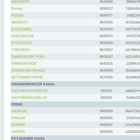
NEUSTADT
9610080
3f0b6b74
Prerow
9650027
7d50c68c
RUDEN
9690077
1fa822e6
SASSNITZ
9670065
9e7b2a4d
SCHLESWIG
9610040
09370c05
STAHLBRODE
9650070
340707f4
STRALSUND
9650043
b9163121
THIESSOW
9670067
d1c9bb3c
TIMMENDORF POEL
9630007
d22c341b
WARNEMÜNDE
9640015
220ff4c6
WISMAR-BAUMHAUS
9630008
95a0ab45
WITTOWER FÄHRE
9670055
4b348b56
ORANIENBURGER KANAL
SACHSENHAUSEN OP
580240
adbd3144
SACHSENHAUSEN UP
581840
0a6fe221
PEENE
AALBUDE
9660009
8ba772ed
ANKLAM
9660001
22fd01e0
DEMMIN
9660007
b7e238e8
JARMEN
9660005
a3328262
POTSDAMER HAVEL