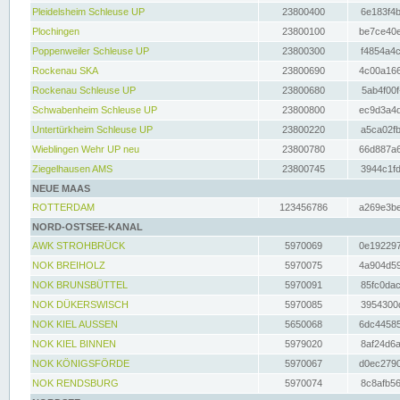
Pleidelsheim Schleuse UP
23800400
6e183f4b
Plochingen
23800100
be7ce40e
Poppenweiler Schleuse UP
23800300
f4854a4c
Rockenau SKA
23800690
4c00a166
Rockenau Schleuse UP
23800680
5ab4f00f
Schwabenheim Schleuse UP
23800800
ec9d3a4d
Untertürkheim Schleuse UP
23800220
a5ca02fb
Wieblingen Wehr UP neu
23800780
66d887a6
Ziegelhausen AMS
23800745
3944c1fd
NEUE MAAS
ROTTERDAM
123456786
a269e3be
NORD-OSTSEE-KANAL
AWK STROHBRÜCK
5970069
0e192297
NOK BREIHOLZ
5970075
4a904d59
NOK BRUNSBÜTTEL
5970091
85fc0dac
NOK DÜKERSWISCH
5970085
3954300d
NOK KIEL AUSSEN
5650068
6dc44585
NOK KIEL BINNEN
5979020
8af24d6a
NOK KÖNIGSFÖRDE
5970067
d0ec2790
NOK RENDSBURG
5970074
8c8afb56