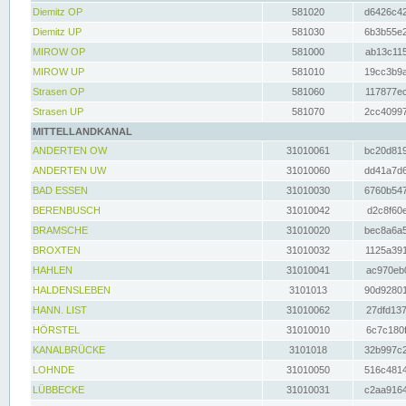
Diemitz OP
581020
d6426c42
Diemitz UP
581030
6b3b55e2
MIROW OP
581000
ab13c115
MIROW UP
581010
19cc3b9a
Strasen OP
581060
117877ec
Strasen UP
581070
2cc40997
MITTELLANDKANAL
ANDERTEN OW
31010061
bc20d819
ANDERTEN UW
31010060
dd41a7d6
BAD ESSEN
31010030
6760b547
BERENBUSCH
31010042
d2c8f60e
BRAMSCHE
31010020
bec8a6a5
BROXTEN
31010032
1125a391
HAHLEN
31010041
ac970eb0
HALDENSLEBEN
3101013
90d92801
HANN. LIST
31010062
27dfd137
HÖRSTEL
31010010
6c7c180f
KANALBRÜCKE
3101018
32b997c2
LOHNDE
31010050
516c4814
LÜBBECKE
31010031
c2aa9164