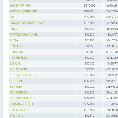
OSTERIFF MPM
5970096
eb90bd3f
OTTERNDORF MPM
5990011
5140295e
OVER
5950010
b02ce5c0
PINNAU-SPERRWERK AP
5970019
391bbba5
PIRNA
501040
85d686f1
PRETZSCH-MAUKEN
501330
f3dc8f07
RIESA
501110
b04b739d
ROGÄTZ
502250
133f0f6c
ROSSLAU
501490
e97116a4
ROTHENSEE
502210
e30f2e83
SANDAU
502430
f4c55f77
SCHARLEUK
503030
e32b0a28
SCHNACKENBURG
5910010
550e3885
SCHULAU
5950090
f3c6ee73
SCHÖNA
501010
7cb7461b
SCHÖNEBECK
502130
90bcb315
SCHÖPFSTELLE
5952030
fed4c295
SEEMANNSHÖFT
5952060
816affba
STADERSAND
5970013
80f0fc4d
STORKAU
502370
de4cc1db