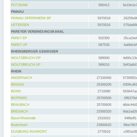
POTSDAM
580412
5e10e1e7
PINNAU
PINNAU-SPERRWERK BP
5970018
26259e8f
UETERSEN
5970016
575da86f
PAREYER VERBINDUNGSKANAL
PAREY EP
502300
25ca1bef
PAREY UP
587530
bafddcbf
RHEINSBERGER GEWÄSSER
WOLFSBRUCH OP
589000
4d00c13e
WOLFSBRUCH UP
589010
3d43a8d7
RHEIN
ANDERNACH
27100400
5735892a
BINGEN
25300200
0309cd61
BONN
2710080
593647aa
BOPPARD
25700500
2ff6379d
BRAUBACH
25700600
d6dc44d1
BREISACH
23300320
9da1ad2b
Basel-Rheinhalle
2310010
94f6eff1
Bodenheim
23900620
f6be7857
DUISBURG-RUHRORT
2770010
c0f51e35