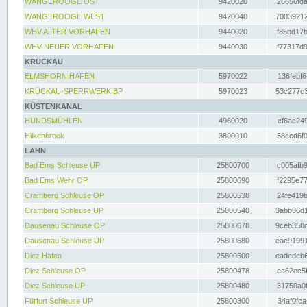
WANGEROOGE OST
9420020
26656fda
WANGEROOGE WEST
9420040
70039212
WHV ALTER VORHAFEN
9440020
f85bd17b
WHV NEUER VORHAFEN
9440030
f77317d9
KRÜCKAU
ELMSHORN HAFEN
5970022
136febf6
KRÜCKAU-SPERRWERK BP
5970023
53c277c3
KÜSTENKANAL
HUNDSMÜHLEN
4960020
cf6ac249
Hilkenbrook
3800010
58ccd6f0
LAHN
Bad Ems Schleuse UP
25800700
c005afb9
Bad Ems Wehr OP
25800690
f2295e77
Cramberg Schleuse OP
25800538
24fe419b
Cramberg Schleuse UP
25800540
3abb36d1
Dausenau Schleuse OP
25800678
9ceb358c
Dausenau Schleuse UP
25800680
eae91991
Diez Hafen
25800500
eadedeb6
Diez Schleuse OP
25800478
ea62ec5f
Diez Schleuse UP
25800480
31750a0f
Fürfurt Schleuse UP
25800300
34af0fca