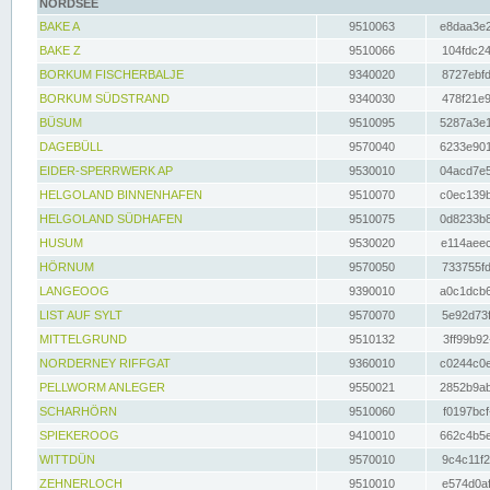
NORDSEE
BAKE A
9510063
e8daa3e2
BAKE Z
9510066
104fdc24
BORKUM FISCHERBALJE
9340020
8727ebfd
BORKUM SÜDSTRAND
9340030
478f21e9
BÜSUM
9510095
5287a3e1
DAGEBÜLL
9570040
6233e901
EIDER-SPERRWERK AP
9530010
04acd7e5
HELGOLAND BINNENHAFEN
9510070
c0ec139b
HELGOLAND SÜDHAFEN
9510075
0d8233b8
HUSUM
9530020
e114aeec
HÖRNUM
9570050
733755fd
LANGEOOG
9390010
a0c1dcb6
LIST AUF SYLT
9570070
5e92d73f
MITTELGRUND
9510132
3ff99b92
NORDERNEY RIFFGAT
9360010
c0244c0e
PELLWORM ANLEGER
9550021
2852b9ab
SCHARHÖRN
9510060
f0197bcf
SPIEKEROOG
9410010
662c4b5e
WITTDÜN
9570010
9c4c11f2
ZEHNERLOCH
9510010
e574d0af