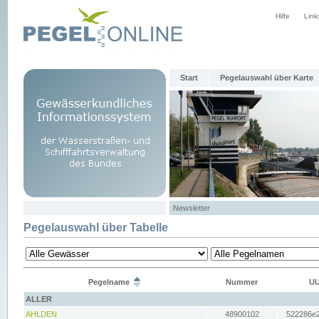
Hilfe
Link
Start
Pegelauswahl über Karte
Newsletter
Pegelauswahl über Tabelle
Pegelname
Nummer
UU
ALLER
AHLDEN
48900102
522286e2