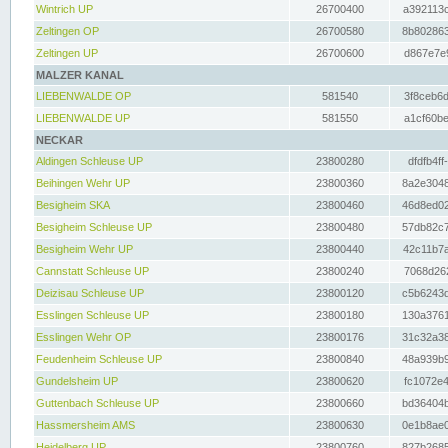
Wintrich UP
26700400
a392113c
Zeltingen OP
26700580
8b802863
Zeltingen UP
26700600
d867e7e9
MALZER KANAL
LIEBENWALDE OP
581540
3f8ceb6d
LIEBENWALDE UP
581550
a1cf60be
NECKAR
Aldingen Schleuse UP
23800280
dfdfb4ff
Beihingen Wehr UP
23800360
8a2e3048
Besigheim SKA
23800460
46d8ed02
Besigheim Schleuse UP
23800480
57db82c7
Besigheim Wehr UP
23800440
42c11b7a
Cannstatt Schleuse UP
23800240
7068d262
Deizisau Schleuse UP
23800120
c5b6243d
Esslingen Schleuse UP
23800180
130a3761
Esslingen Wehr OP
23800176
31c32a38
Feudenheim Schleuse UP
23800840
48a939b9
Gundelsheim UP
23800620
fc1072e4
Guttenbach Schleuse UP
23800660
bd36404b
Hassmersheim AMS
23800630
0e1b8ae0
Heidelberg UP
23800760
827b2685