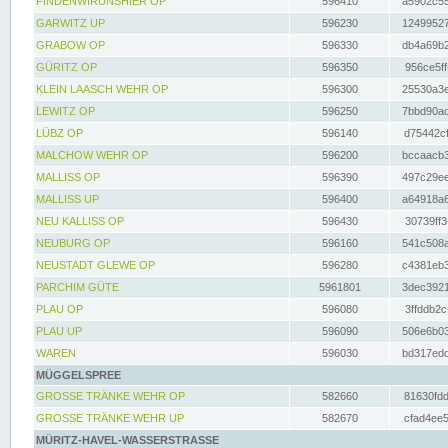
FINDENWIRUNSHIER OP
596410
a5902c55
GARWITZ UP
596230
12499527
GRABOW OP
596330
db4a69b2
GÜRITZ OP
596350
956ce5ff
KLEIN LAASCH WEHR OP
596300
25530a3e
LEWITZ OP
596250
7bbd90ad
LÜBZ OP
596140
d75442cf
MALCHOW WEHR OP
596200
bccaacb3
MALLISS OP
596390
497c29ee
MALLISS UP
596400
a64918a6
NEU KALLISS OP
596430
30739ff3
NEUBURG OP
596160
541c508a
NEUSTADT GLEWE OP
596280
c4381eb3
PARCHIM GÜTE
5961801
3dec3921
PLAU OP
596080
3ffddb2c
PLAU UP
596090
506e6b03
WAREN
596030
bd317edd
MÜGGELSPREE
GROSSE TRÄNKE WEHR OP
582660
81630fdd
GROSSE TRÄNKE WEHR UP
582670
cfad4ee5
MÜRITZ-HAVEL-WASSERSTRASSE