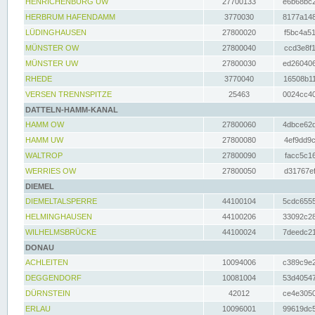
HENRICHENBURG UW
27700133
e6b68bc2
HERBRUM HAFENDAMM
3770030
8177a148
LÜDINGHAUSEN
27800020
f5bc4a51
MÜNSTER OW
27800040
ccd3e8f1
MÜNSTER UW
27800030
ed260406
RHEDE
3770040
16508b11
VERSEN TRENNSPITZE
25463
0024cc40
DATTELN-HAMM-KANAL
HAMM OW
27800060
4dbce62d
HAMM UW
27800080
4ef9dd9c
WALTROP
27800090
facc5c16
WERRIES OW
27800050
d31767ef
DIEMEL
DIEMELTALSPERRE
44100104
5cdc6555
HELMINGHAUSEN
44100206
33092c28
WILHELMSBRÜCKE
44100024
7deedc21
DONAU
ACHLEITEN
10094006
c389c9e2
DEGGENDORF
10081004
53d40547
DÜRNSTEIN
42012
ce4e3050
ERLAU
10096001
99619dc5