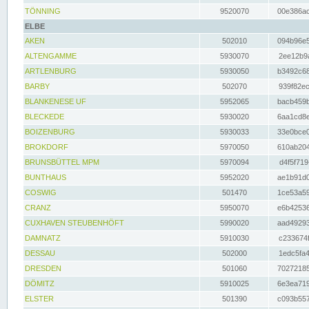
TÖNNING
9520070
00e386ac
ELBE
AKEN
502010
094b96e5
ALTENGAMME
5930070
2ee12b9a
ARTLENBURG
5930050
b3492c68
BARBY
502070
939f82ec
BLANKENESE UF
5952065
bacb459b
BLECKEDE
5930020
6aa1cd8e
BOIZENBURG
5930033
33e0bce0
BROKDORF
5970050
610ab204
BRUNSBÜTTEL MPM
5970094
d4f5f719
BUNTHAUS
5952020
ae1b91d0
COSWIG
501470
1ce53a59
CRANZ
5950070
e6b42536
CUXHAVEN STEUBENHÖFT
5990020
aad49293
DAMNATZ
5910030
c233674f
DESSAU
502000
1edc5fa4
DRESDEN
501060
70272185
DÖMITZ
5910025
6e3ea719
ELSTER
501390
c093b557