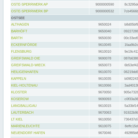
OSTE-SPERRWERK AP
9000000590
8c3295dc
OSTE-SPERRWERK BP
9000000532
7cb4566b
OSTSEE
ALTHAGEN
9650024
b8d05bf9
BARHÖFT
9650040
09227288
BARTH
9650030
00c33ed9
ECKERNFÖRDE
9610045
1faa9b2c
FLENSBURG
9610010
9e19c411
GREIFSWALD OIE
9690078
087b6386
GREIFSWALD-WIECK
9650073
6b53ef42
HEILIGENHAFEN
9610070
06219dd9
KAPPELN
9610035
b09f2243
KIEL-HOLTENAU
9610066
3ad4013f
KLOSTER
9670050
905e7328
KOSEROW
9690093
c0f33a36
LANGBALLIGAU
9610015
5a33bf14
LAUTERBACH
9670063
91922b9b
LT KIEL
9610050
736437d7
MARIENLEUCHTE
9610075
8effc15d
NEUENDORF HAFEN
9670046
492f85b8