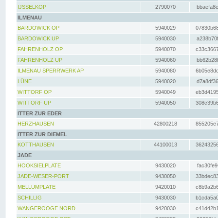
IJSSELKOP
2790070
bbaefa8e
ILMENAU
BARDOWICK OP
5940029
07830b68
BARDOWICK UP
5940030
a238b70f
FAHRENHOLZ OP
5940070
c33c3667
FAHRENHOLZ UP
5940060
bb62b28f
ILMENAU SPERRWERK AP
5940080
6b05e8dc
LÜNE
5940020
d7a8df36
WITTORF OP
5940049
eb3d4195
WITTORF UP
5940050
308c39b6
ITTER ZUR EDER
HERZHAUSEN
42800218
855205e7
ITTER ZUR DIEMEL
KOTTHAUSEN
44100013
36243256
JADE
HOOKSIELPLATE
9430020
fac30fe9
JADE-WESER-PORT
9430050
33bdec83
MELLUMPLATE
9420010
c8b9a2b6
SCHILLIG
9430030
b1cda5a0
WANGEROOGE NORD
9420030
c41d42b1