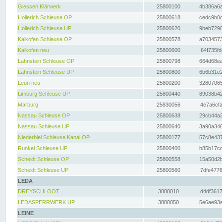
Giessen Klärwerk
25800100
4b386a6a
Hollerich Schleuse OP
25800618
cedc9b0c
Hollerich Schleuse UP
25800620
9beb7290
Kalkofen Schleuse OP
25800578
a7034573
Kalkofen neu
25800600
64f735fd
Lahnstein Schleuse OP
25800798
664d68ea
Lahnstein Schleuse UP
25800800
6b6b31e2
Leun neu
25800200
32807065
Limburg Schleuse UP
25800440
89038b42
Marburg
25830056
4e7a6cfa
Nassau Schleuse OP
25800638
29cb44a2
Nassau Schleuse UP
25800640
3a90a346
Niederbiel Schleuse Kanal OP
25800177
57c8e437
Runkel Schleuse UP
25800400
b85b17cc
Scheidt Schleuse OP
25800558
15a50d2b
Scheidt Schleuse UP
25800560
7dfe4776
LEDA
DREYSCHLOOT
3880010
d4df3617
LEDASPERRWERK UP
3880050
5e6ae93a
LEINE