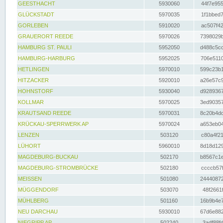
GEESTHACHT
5930060
44f7e955
GLÜCKSTADT
5970035
1f1bbed7
GORLEBEN
5910020
ac507f42
GRAUERORT REEDE
5970026
7398029b
HAMBURG ST. PAULI
5952050
d488c5cc
HAMBURG-HARBURG
5952025
706e5110
HETLINGEN
5970010
599c23b1
HITZACKER
5920010
a26e57c9
HOHNSTORF
5930040
d9289367
KOLLMAR
5970025
3ed90357
KRAUTSAND REEDE
5970031
8c20b4dc
KRÜCKAU-SPERRWERK AP
5970024
a653eb04
LENZEN
503120
c80a4f21
LÜHORT
5960010
8d18d129
MAGDEBURG-BUCKAU
502170
b8567c1e
MAGDEBURG-STROMBRÜCKE
502180
ccccb57f
MEISSEN
501080
24440872
MÜGGENDORF
503070
48f2661f
MÜHLBERG
501160
16b9b4e7
NEU DARCHAU
5930010
67d6e882
NIEGRIPP AP
502240
3adf88fd