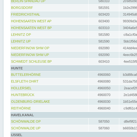
BERLIN-SPANDAU UP
580310
2c68509c
BORGSDORF
581591
1b2e2996
FRIEDRICHSTHAL
603420
314945d6
HOHENSAATEN WEST AP
603400
99309d3e
HOHENSAATEN WEST BP
603310
3404a6e5
LEHNITZ OP
581580
c8a1cf0a
LEHNITZ UP
581590
5bb1f56d
NIEDERFINOW SHW OP
692080
414dd4ee
NIEDERFINOW SHW UP
692090
4eec6b25
SCHWEDT SCHLEUSE BP
603410
4ee515f9
HUNTE
BUTTELERHÖRNE
4960060
b3d88ca6
ELSFLETH OHRT
4960080
531da758
HOLLERSIEL
4960050
2eacef2f
HUNTEBRÜCK
4960070
2e1d458b
OLDENBURG-DRIELAKE
4960030
1b51e55e
REITHÖRNE
4960040
c9df61c4
HAVELKANAL
SCHÖNWALDE OP
587050
d8ef9f21
SCHÖNWALDE UP
587060
b6650b13
IJSSEL