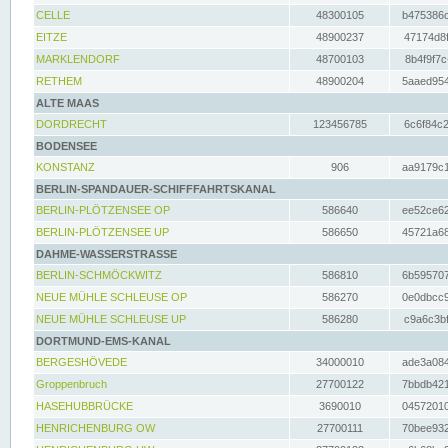
CELLE
48300105
b475386c
EITZE
48900237
47174d8f
MARKLENDORF
48700103
8b4f9f7c
RETHEM
48900204
5aaed954
ALTE MAAS
DORDRECHT
123456785
6c6f84c2
BODENSEE
KONSTANZ
906
aa9179c1
BERLIN-SPANDAUER-SCHIFFFAHRTSKANAL
BERLIN-PLÖTZENSEE OP
586640
ee52ce62
BERLIN-PLÖTZENSEE UP
586650
45721a68
DAHME-WASSERSTRASSE
BERLIN-SCHMÖCKWITZ
586810
6b595707
NEUE MÜHLE SCHLEUSE OP
586270
0e0dbcc9
NEUE MÜHLE SCHLEUSE UP
586280
c9a6c3bf
DORTMUND-EMS-KANAL
BERGESHÖVEDE
34000010
ade3a084
Groppenbruch
27700122
7bbdb421
HASEHUBBRÜCKE
3690010
04572010
HENRICHENBURG OW
27700111
70bee932