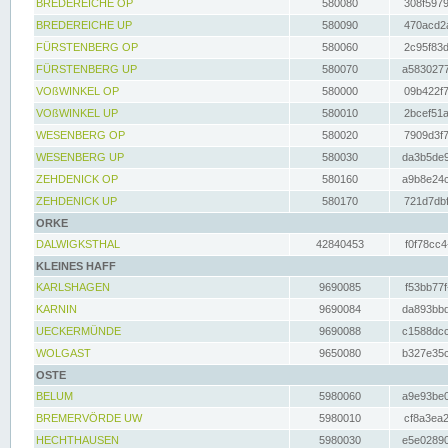
BREDEREICHE OP
580080
308f5979
BREDEREICHE UP
580090
470acd2a
FÜRSTENBERG OP
580060
2c95f83d
FÜRSTENBERG UP
580070
a5830277
VOßWINKEL OP
580000
09b422f7
VOßWINKEL UP
580010
2bcef51a
WESENBERG OP
580020
7909d3f7
WESENBERG UP
580030
da3b5de9
ZEHDENICK OP
580160
a9b8e24c
ZEHDENICK UP
580170
721d7dbf
ORKE
DALWIGKSTHAL
42840453
f0f78cc4
KLEINES HAFF
KARLSHAGEN
9690085
f53bb77f
KARNIN
9690084
da893bbd
UECKERMÜNDE
9690088
c1588dcc
WOLGAST
9650080
b327e35c
OSTE
BELUM
5980060
a9e93be0
BREMERVÖRDE UW
5980010
cf8a3ea2
HECHTHAUSEN
5980030
e5e02890