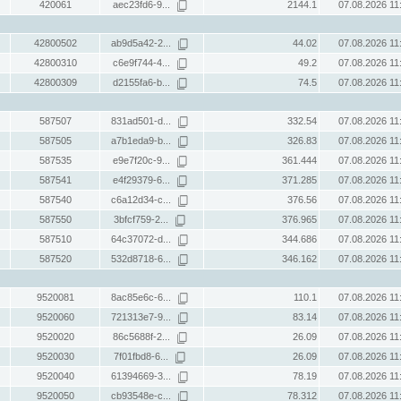
420061
aec23fd6-9...
2144.1
07.08.2026 11
42800502
ab9d5a42-2...
44.02
07.08.2026 11
42800310
c6e9f744-4...
49.2
07.08.2026 11
42800309
d2155fa6-b...
74.5
07.08.2026 11
587507
831ad501-d...
332.54
07.08.2026 11
587505
a7b1eda9-b...
326.83
07.08.2026 11
587535
e9e7f20c-9...
361.444
07.08.2026 11
587541
e4f29379-6...
371.285
07.08.2026 11
587540
c6a12d34-c...
376.56
07.08.2026 11
587550
3bfcf759-2...
376.965
07.08.2026 11
587510
64c37072-d...
344.686
07.08.2026 11
587520
532d8718-6...
346.162
07.08.2026 11
9520081
8ac85e6c-6...
110.1
07.08.2026 11
9520060
721313e7-9...
83.14
07.08.2026 11
9520020
86c5688f-2...
26.09
07.08.2026 11
9520030
7f01fbd8-6...
26.09
07.08.2026 11
9520040
61394669-3...
78.19
07.08.2026 11
9520050
cb93548e-c...
78.312
07.08.2026 11