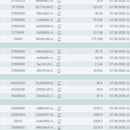
27700133
e6b68bc2-6...
15.9
07.08.2026 11
3770030
8177a148-5...
213.07
07.08.2026 11
27800020
f5bc4a51-0...
39.32
07.08.2026 11
27800040
ccd3e8f1-3...
70.315
07.08.2026 11
27800030
ed260406-b...
72.49
07.08.2026 11
3770040
16508b11-4...
217.86
07.08.2026 11
25463
0024cc40-d...
171.309
07.08.2026 11
27800060
4dbce62d-a...
38.72
07.08.2026 11
27800080
4ef9dd9c-b...
36.59
07.08.2026 11
27800090
facc5c16-f...
2.144
07.08.2026 11
27800050
d31767ef-2...
40.611
07.08.2026 11
44100104
5cdc6555-8...
90.6
07.08.2026 11
44100206
33092c28-2...
90.0
07.08.2026 11
44100024
7deedc21-2...
97.4
07.08.2026 11
10094006
c389c9e2-a...
2223.1
07.08.2026 11
10081004
53d40547-8...
2284.4
07.08.2026 11
42012
ce4e3050-2...
2009.2
07.08.2026 10
10096001
99619dc5-9...
2214.5
07.08.2026 11