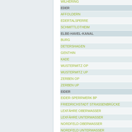
WILHERING
EDER
AFFOLDERN
EDERTALSPERRE
SCHMITTLOTHEIM
ELBE-HAVEL-KANAL
BURG
DETERSHAGEN
GENTHIN
KADE
WUSTERWITZ OP
WUSTERWITZ UP
ZERBEN OP
ZERBEN UP
EIDER
EIDER-SPERRWERK BP
FRIEDRICHSTADT STRASSENBRÜCKE
LEXFÄHRE OBERWASSER
LEXFÄHRE UNTERWASSER
NORDFELD OBERWASSER
NORDFELD UNTERWASSER