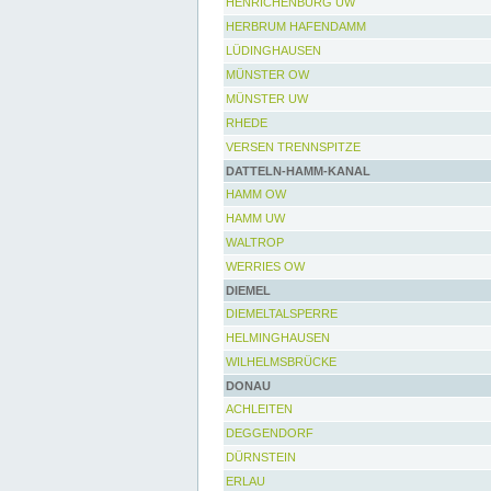
HENRICHENBURG UW
HERBRUM HAFENDAMM
LÜDINGHAUSEN
MÜNSTER OW
MÜNSTER UW
RHEDE
VERSEN TRENNSPITZE
DATTELN-HAMM-KANAL
HAMM OW
HAMM UW
WALTROP
WERRIES OW
DIEMEL
DIEMELTALSPERRE
HELMINGHAUSEN
WILHELMSBRÜCKE
DONAU
ACHLEITEN
DEGGENDORF
DÜRNSTEIN
ERLAU