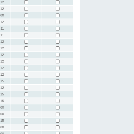
:12
:12
:00
:12
:11
:11
:12
:12
:12
:12
:12
:12
:15
:12
:15
:15
:00
:00
:15
:00
:00