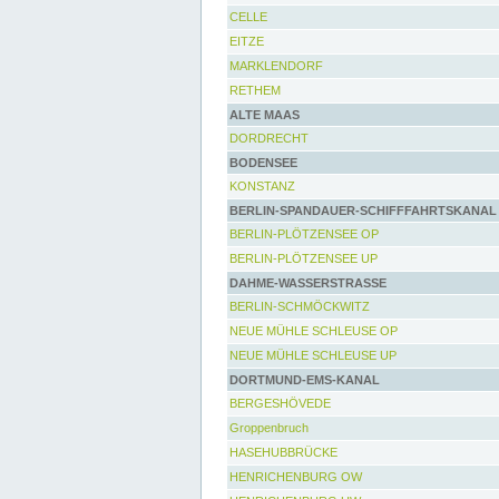
CELLE
EITZE
MARKLENDORF
RETHEM
ALTE MAAS
DORDRECHT
BODENSEE
KONSTANZ
BERLIN-SPANDAUER-SCHIFFFAHRTSKANAL
BERLIN-PLÖTZENSEE OP
BERLIN-PLÖTZENSEE UP
DAHME-WASSERSTRASSE
BERLIN-SCHMÖCKWITZ
NEUE MÜHLE SCHLEUSE OP
NEUE MÜHLE SCHLEUSE UP
DORTMUND-EMS-KANAL
BERGESHÖVEDE
Groppenbruch
HASEHUBBRÜCKE
HENRICHENBURG OW