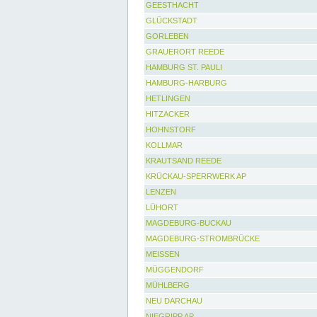
GEESTHACHT
GLÜCKSTADT
GORLEBEN
GRAUERORT REEDE
HAMBURG ST. PAULI
HAMBURG-HARBURG
HETLINGEN
HITZACKER
HOHNSTORF
KOLLMAR
KRAUTSAND REEDE
KRÜCKAU-SPERRWERK AP
LENZEN
LÜHORT
MAGDEBURG-BUCKAU
MAGDEBURG-STROMBRÜCKE
MEISSEN
MÜGGENDORF
MÜHLBERG
NEU DARCHAU
NIEGRIPP AP