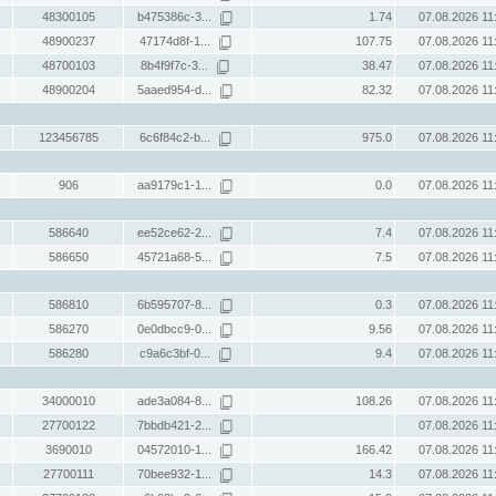
48300105
b475386c-3...
1.74
07.08.2026 11
48900237
47174d8f-1...
107.75
07.08.2026 11
48700103
8b4f9f7c-3...
38.47
07.08.2026 11
48900204
5aaed954-d...
82.32
07.08.2026 11
123456785
6c6f84c2-b...
975.0
07.08.2026 11
906
aa9179c1-1...
0.0
07.08.2026 11
586640
ee52ce62-2...
7.4
07.08.2026 11
586650
45721a68-5...
7.5
07.08.2026 11
586810
6b595707-8...
0.3
07.08.2026 11
586270
0e0dbcc9-0...
9.56
07.08.2026 11
586280
c9a6c3bf-0...
9.4
07.08.2026 11
34000010
ade3a084-8...
108.26
07.08.2026 11
27700122
7bbdb421-2...
07.08.2026 11
3690010
04572010-1...
166.42
07.08.2026 11
27700111
70bee932-1...
14.3
07.08.2026 11