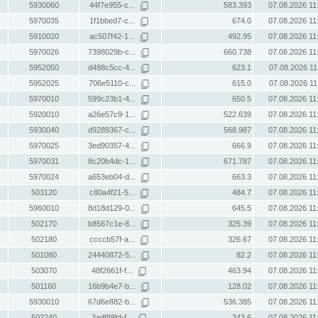
5930060
44f7e955-c...
583.393
07.08.2026 11
5970035
1f1bbed7-c...
674.0
07.08.2026 11
5910020
ac507f42-1...
492.95
07.08.2026 11
5970026
7398029b-c...
660.738
07.08.2026 11
5952050
d488c5cc-4...
623.1
07.08.2026 11
5952025
706e5110-c...
615.0
07.08.2026 11
5970010
599c23b1-4...
650.5
07.08.2026 11
5920010
a26e57c9-1...
522.639
07.08.2026 11
5930040
d9289367-c...
568.987
07.08.2026 11
5970025
3ed90357-4...
666.9
07.08.2026 11
5970031
8c20b4dc-1...
671.787
07.08.2026 11
5970024
a653eb04-d...
663.3
07.08.2026 11
503120
c80a4f21-5...
484.7
07.08.2026 11
5960010
8d18d129-0...
645.5
07.08.2026 11
502170
b8567c1e-8...
325.39
07.08.2026 11
502180
ccccb57f-a...
326.67
07.08.2026 11
501080
24440872-5...
82.2
07.08.2026 11
503070
48f2661f-f...
463.94
07.08.2026 11
501160
16b9b4e7-b...
128.02
07.08.2026 11
5930010
67d6e882-b...
536.385
07.08.2026 11
502240
3adf88fd-f...
343.6
07.08.2026 11