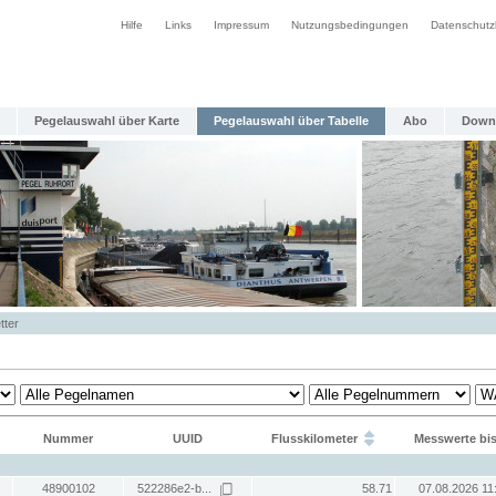
Hilfe
Links
Impressum
Nutzungsbedingungen
Datenschutz
Pegelauswahl über Karte
Pegelauswahl über Tabelle
Abo
Down
tter
Nummer
UUID
Flusskilometer
Messwerte bi
48900102
522286e2-b...
58.71
07.08.2026 11