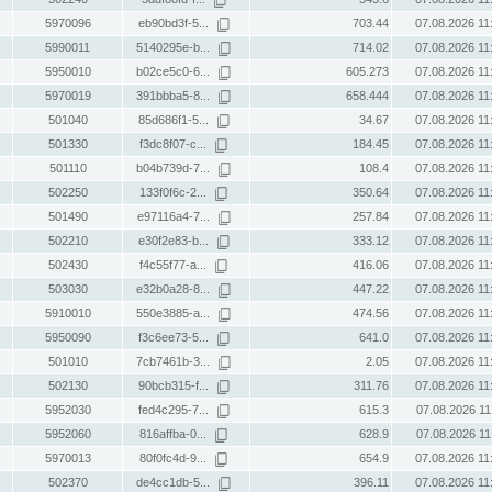
5970096
eb90bd3f-5...
703.44
07.08.2026 11
5990011
5140295e-b...
714.02
07.08.2026 11
5950010
b02ce5c0-6...
605.273
07.08.2026 11
5970019
391bbba5-8...
658.444
07.08.2026 11
501040
85d686f1-5...
34.67
07.08.2026 11
501330
f3dc8f07-c...
184.45
07.08.2026 11
501110
b04b739d-7...
108.4
07.08.2026 11
502250
133f0f6c-2...
350.64
07.08.2026 11
501490
e97116a4-7...
257.84
07.08.2026 11
502210
e30f2e83-b...
333.12
07.08.2026 11
502430
f4c55f77-a...
416.06
07.08.2026 11
503030
e32b0a28-8...
447.22
07.08.2026 11
5910010
550e3885-a...
474.56
07.08.2026 11
5950090
f3c6ee73-5...
641.0
07.08.2026 11
501010
7cb7461b-3...
2.05
07.08.2026 11
502130
90bcb315-f...
311.76
07.08.2026 11
5952030
fed4c295-7...
615.3
07.08.2026 11
5952060
816affba-0...
628.9
07.08.2026 11
5970013
80f0fc4d-9...
654.9
07.08.2026 11
502370
de4cc1db-5...
396.11
07.08.2026 11