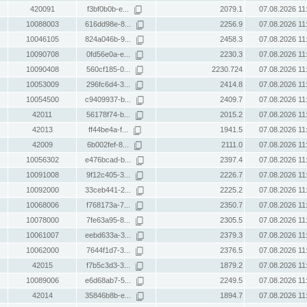
420091
f3bf0b0b-e...
2079.1
07.08.2026 11
10088003
616dd98e-8...
2256.9
07.08.2026 11
10046105
824a046b-9...
2458.3
07.08.2026 11
10090708
0fd56e0a-e...
2230.3
07.08.2026 11
10090408
560cf185-0...
2230.724
07.08.2026 11
10053009
296fc6d4-3...
2414.8
07.08.2026 11
10054500
c9409937-b...
2409.7
07.08.2026 11
42011
56178f74-b...
2015.2
07.08.2026 11
42013
ff44be4a-f...
1941.5
07.08.2026 11
42009
6b002fef-8...
2111.0
07.08.2026 11
10056302
e476bcad-b...
2397.4
07.08.2026 11
10091008
9f12c405-3...
2226.7
07.08.2026 11
10092000
33ceb441-2...
2225.2
07.08.2026 11
10068006
f768173a-7...
2350.7
07.08.2026 11
10078000
7fe63a95-8...
2305.5
07.08.2026 11
10061007
eebd633a-3...
2379.3
07.08.2026 11
10062000
7644f1d7-3...
2376.5
07.08.2026 11
42015
f7b5c3d3-3...
1879.2
07.08.2026 11
10089006
e6d68ab7-5...
2249.5
07.08.2026 11
42014
35846b8b-e...
1894.7
07.08.2026 11