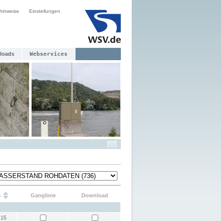
hinweise
Einstellungen
loads
Webservices
s
Ganglinie
Download
:15