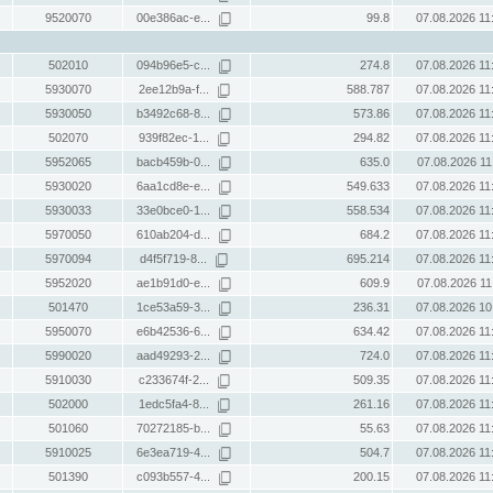
9520070
00e386ac-e...
99.8
07.08.2026 11
502010
094b96e5-c...
274.8
07.08.2026 11
5930070
2ee12b9a-f...
588.787
07.08.2026 11
5930050
b3492c68-8...
573.86
07.08.2026 11
502070
939f82ec-1...
294.82
07.08.2026 11
5952065
bacb459b-0...
635.0
07.08.2026 11
5930020
6aa1cd8e-e...
549.633
07.08.2026 11
5930033
33e0bce0-1...
558.534
07.08.2026 11
5970050
610ab204-d...
684.2
07.08.2026 11
5970094
d4f5f719-8...
695.214
07.08.2026 11
5952020
ae1b91d0-e...
609.9
07.08.2026 11
501470
1ce53a59-3...
236.31
07.08.2026 10
5950070
e6b42536-6...
634.42
07.08.2026 11
5990020
aad49293-2...
724.0
07.08.2026 11
5910030
c233674f-2...
509.35
07.08.2026 11
502000
1edc5fa4-8...
261.16
07.08.2026 11
501060
70272185-b...
55.63
07.08.2026 11
5910025
6e3ea719-4...
504.7
07.08.2026 11
501390
c093b557-4...
200.15
07.08.2026 11