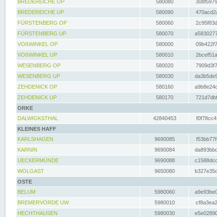
BREDEREICHE OP
580080
308f5979
BREDEREICHE UP
580090
470acd2a
FÜRSTENBERG OP
580060
2c95f83d
FÜRSTENBERG UP
580070
a5830277
VOßWINKEL OP
580000
09b422f7
VOßWINKEL UP
580010
2bcef51a
WESENBERG OP
580020
7909d3f7
WESENBERG UP
580030
da3b5de9
ZEHDENICK OP
580160
a9b8e24c
ZEHDENICK UP
580170
721d7dbf
ORKE
DALWIGKSTHAL
42840453
f0f78cc4
KLEINES HAFF
KARLSHAGEN
9690085
f53bb77f
KARNIN
9690084
da893bbd
UECKERMÜNDE
9690088
c1588dcc
WOLGAST
9650080
b327e35c
OSTE
BELUM
5980060
a9e93be0
BREMERVÖRDE UW
5980010
cf8a3ea2
HECHTHAUSEN
5980030
e5e02890