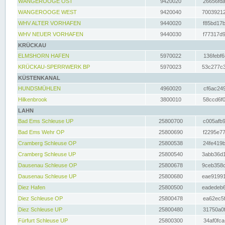
WANGEROOGE OST
9420020
26656fda
WANGEROOGE WEST
9420040
70039212
WHV ALTER VORHAFEN
9440020
f85bd17b
WHV NEUER VORHAFEN
9440030
f77317d9
KRÜCKAU
ELMSHORN HAFEN
5970022
136febf6
KRÜCKAU-SPERRWERK BP
5970023
53c277c3
KÜSTENKANAL
HUNDSMÜHLEN
4960020
cf6ac249
Hilkenbrook
3800010
58ccd6f0
LAHN
Bad Ems Schleuse UP
25800700
c005afb9
Bad Ems Wehr OP
25800690
f2295e77
Cramberg Schleuse OP
25800538
24fe419b
Cramberg Schleuse UP
25800540
3abb36d1
Dausenau Schleuse OP
25800678
9ceb358c
Dausenau Schleuse UP
25800680
eae91991
Diez Hafen
25800500
eadedeb6
Diez Schleuse OP
25800478
ea62ec5f
Diez Schleuse UP
25800480
31750a0f
Fürfurt Schleuse UP
25800300
34af0fca