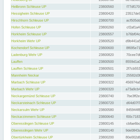
Heilbronn Schleuse UP
23800560
f77df170
Hessigheim Schleuse UP
23800420
23517de9
Hirschhorn Schleuse UP
23800700
acf505dd
Hofen Schleuse UP
23800260
cf2af1a4
Horkheim Schleuse UP
23800557
b76bf04c
Horkheim Wehr UP
23800520
d9b441a5
Kochendorf Schleuse UP
23800600
8f695e71
Ladenburg Wehr UP
23800820
70cee7df
Lauffen
23800500
8559d1a0
Lauffen Schleuse UP
23800501
2f7cb553
Mannheim Neckar
23800900
25582d3f
Marbach Schleuse UP
23800322
456974a8
Marbach Wehr UP
23800320
a73a9cb4
Neckargemünd Schleuse UP
23800740
7be3ff2e
Neckarsteinach Schleuse UP
23800720
d64d07f7
Neckarsulm Wehr UP
23800580
845944f8
Neckarzimmern Schleuse UP
23800640
f00c7183
Oberesslingen Schleuse UP
23800145
cbfae6bc
Oberesslingen Wehr UP
23800140
9de0843a
Obertürkheim Schleuse UP
23800200
80e002d8