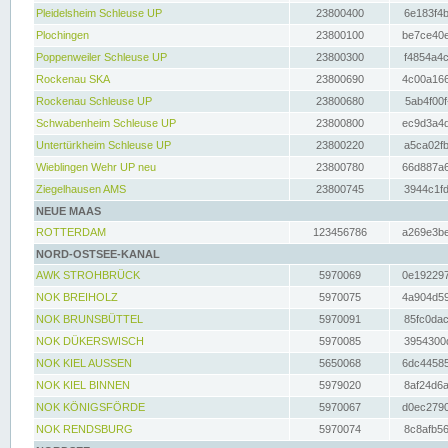
Pleidelsheim Schleuse UP
23800400
6e183f4b
Plochingen
23800100
be7ce40e
Poppenweiler Schleuse UP
23800300
f4854a4c
Rockenau SKA
23800690
4c00a166
Rockenau Schleuse UP
23800680
5ab4f00f
Schwabenheim Schleuse UP
23800800
ec9d3a4d
Untertürkheim Schleuse UP
23800220
a5ca02fb
Wieblingen Wehr UP neu
23800780
66d887a6
Ziegelhausen AMS
23800745
3944c1fd
NEUE MAAS
ROTTERDAM
123456786
a269e3be
NORD-OSTSEE-KANAL
AWK STROHBRÜCK
5970069
0e192297
NOK BREIHOLZ
5970075
4a904d59
NOK BRUNSBÜTTEL
5970091
85fc0dac
NOK DÜKERSWISCH
5970085
3954300d
NOK KIEL AUSSEN
5650068
6dc44585
NOK KIEL BINNEN
5979020
8af24d6a
NOK KÖNIGSFÖRDE
5970067
d0ec2790
NOK RENDSBURG
5970074
8c8afb56