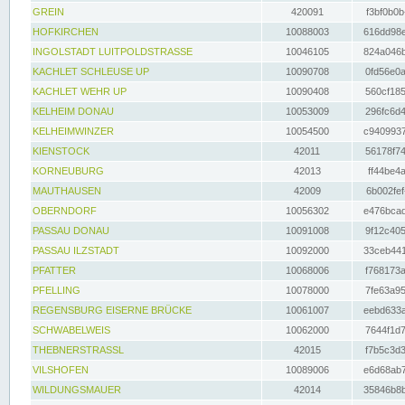
GREIN
420091
f3bf0b0b
HOFKIRCHEN
10088003
616dd98e
INGOLSTADT LUITPOLDSTRASSE
10046105
824a046b
KACHLET SCHLEUSE UP
10090708
0fd56e0a
KACHLET WEHR UP
10090408
560cf185
KELHEIM DONAU
10053009
296fc6d4
KELHEIMWINZER
10054500
c9409937
KIENSTOCK
42011
56178f74
KORNEUBURG
42013
ff44be4a
MAUTHAUSEN
42009
6b002fef
OBERNDORF
10056302
e476bcad
PASSAU DONAU
10091008
9f12c405
PASSAU ILZSTADT
10092000
33ceb441
PFATTER
10068006
f768173a
PFELLING
10078000
7fe63a95
REGENSBURG EISERNE BRÜCKE
10061007
eebd633a
SCHWABELWEIS
10062000
7644f1d7
THEBNERSTRASSL
42015
f7b5c3d3
VILSHOFEN
10089006
e6d68ab7
WILDUNGSMAUER
42014
35846b8b