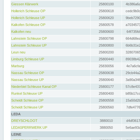
Giessen Klärwerk
25800100
4b386a6a
Hollerich Schleuse OP
25800618
cedc9b0c
Hollerich Schleuse UP
25800620
9beb7290
Kalkofen Schleuse OP
25800578
a7034573
Kalkofen neu
25800600
64f735fd
Lahnstein Schleuse OP
25800798
664d68ea
Lahnstein Schleuse UP
25800800
6b6b31e2
Leun neu
25800200
32807065
Limburg Schleuse UP
25800440
89038b42
Marburg
25830056
4e7a6cfa
Nassau Schleuse OP
25800638
29cb44a2
Nassau Schleuse UP
25800640
3a90a346
Niederbiel Schleuse Kanal OP
25800177
57c8e437
Runkel Schleuse UP
25800400
b85b17cc
Scheidt Schleuse OP
25800558
15a50d2b
Scheidt Schleuse UP
25800560
7dfe4776
LEDA
DREYSCHLOOT
3880010
d4df3617
LEDASPERRWERK UP
3880050
5e6ae93a
LEINE