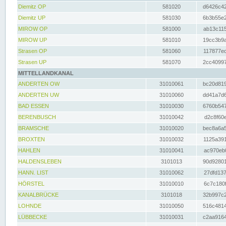
Diemitz OP
581020
d6426c42
Diemitz UP
581030
6b3b55e2
MIROW OP
581000
ab13c115
MIROW UP
581010
19cc3b9a
Strasen OP
581060
117877ec
Strasen UP
581070
2cc40997
MITTELLANDKANAL
ANDERTEN OW
31010061
bc20d819
ANDERTEN UW
31010060
dd41a7d6
BAD ESSEN
31010030
6760b547
BERENBUSCH
31010042
d2c8f60e
BRAMSCHE
31010020
bec8a6a5
BROXTEN
31010032
1125a391
HAHLEN
31010041
ac970eb0
HALDENSLEBEN
3101013
90d92801
HANN. LIST
31010062
27dfd137
HÖRSTEL
31010010
6c7c180f
KANALBRÜCKE
3101018
32b997c2
LOHNDE
31010050
516c4814
LÜBBECKE
31010031
c2aa9164