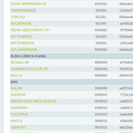
STÖR-SPERRWERK AP
5970041
d9acdbec
TANGERMÜNDE
502350
13e91b77
TORGAU
501261
83bbaedb
VOCKERODE
501480
ae93f2a5
WEHR GEESTHACHT UP
5930062
0f7f58a8
WITTENBERG
501420
070b1eb4
WITTENBERGE
503050
cbf3cd49
ZOLLENSPIEKER
5930090
3de8ea26
ELBE-LÜBECK-KANAL
BÜSSAU UP
9669040
bf7bb8e8
DONNERSCHLEUSE OP
9660049
45634232
MÖLLN
9660050
46644438
EMS
DALUM
3550040
ad357e52
DUKEGAT
3990020
7753c1fa
EMDEN NEUE SEESCHLEUSE
3970010
edfdf747
EMSHÖRN
9340010
c8af067c
FUESTRUP
3310010
3a8ed45f
KNOCK
3990010
438b565e
LEERORT
3910010
abb23dad