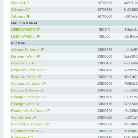
Wintrich UP
26700400
a392113c
Zeltingen OP
26700580
8b802863
Zeltingen UP
26700600
d867e7e9
MALZER KANAL
LIEBENWALDE OP
581540
3f8ceb6d
LIEBENWALDE UP
581550
a1cf60be
NECKAR
Aldingen Schleuse UP
23800280
dfdfb4ff
Beihingen Wehr UP
23800360
8a2e3048
Besigheim SKA
23800460
46d8ed02
Besigheim Schleuse UP
23800480
57db82c7
Besigheim Wehr UP
23800440
42c11b7a
Cannstatt Schleuse UP
23800240
7068d262
Deizisau Schleuse UP
23800120
c5b6243d
Esslingen Schleuse UP
23800180
130a3761
Esslingen Wehr OP
23800176
31c32a38
Feudenheim Schleuse UP
23800840
48a939b9
Gundelsheim UP
23800620
fc1072e4
Guttenbach Schleuse UP
23800660
bd36404b
Hassmersheim AMS
23800630
0e1b8ae0
Heidelberg UP
23800760
827b2685