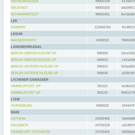
HERRENHAUSEN
48800108
8134af78
NEUSTADT
48800200
dda39817
SCHWARMSTEDT
48800301
8e16bd66
LEK
KRIMPEN
123456784
f5c96f13
LESUM
WASSERHORST
4930010
76844306
LANDWEHRKANAL
BERLIN-OBERSCHLEUSE OP
586600
24ce3282
BERLIN-OBERSCHLEUSE UP
586610
c42ad3df
BERLIN-UNTERSCHLEUSE OP
586620
503ad891
BERLIN-UNTERSCHLEUSE UP
586630
d198c901
LYCHENER GEWÄSSER
HIMMELPFORT OP
581110
bcdfa310
HIMMELPFORT UP
581120
9592d736
LÜHE
HORNEBURG
5960020
3244d787
MAIN
ASTHEIM
24300406
3de69bf8
FAULBACH
24700109
a919f57f
FRANKFURT OSTHAFEN
24700404
66ff3eb4