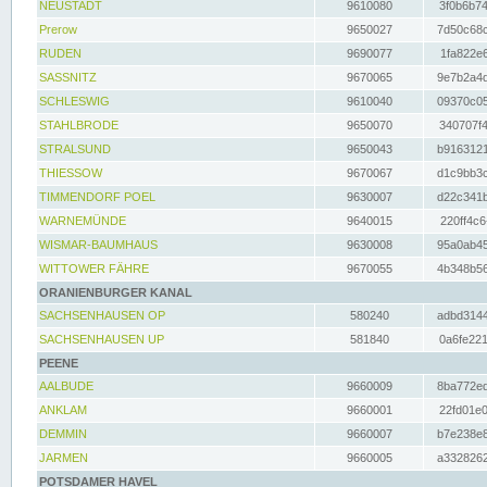
NEUSTADT
9610080
3f0b6b74
Prerow
9650027
7d50c68c
RUDEN
9690077
1fa822e6
SASSNITZ
9670065
9e7b2a4d
SCHLESWIG
9610040
09370c05
STAHLBRODE
9650070
340707f4
STRALSUND
9650043
b9163121
THIESSOW
9670067
d1c9bb3c
TIMMENDORF POEL
9630007
d22c341b
WARNEMÜNDE
9640015
220ff4c6
WISMAR-BAUMHAUS
9630008
95a0ab45
WITTOWER FÄHRE
9670055
4b348b56
ORANIENBURGER KANAL
SACHSENHAUSEN OP
580240
adbd3144
SACHSENHAUSEN UP
581840
0a6fe221
PEENE
AALBUDE
9660009
8ba772ed
ANKLAM
9660001
22fd01e0
DEMMIN
9660007
b7e238e8
JARMEN
9660005
a3328262
POTSDAMER HAVEL