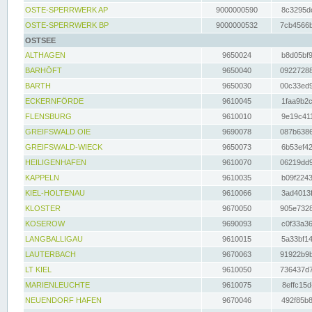
OSTE-SPERRWERK AP
9000000590
8c3295dc
OSTE-SPERRWERK BP
9000000532
7cb4566b
OSTSEE
ALTHAGEN
9650024
b8d05bf9
BARHÖFT
9650040
09227288
BARTH
9650030
00c33ed9
ECKERNFÖRDE
9610045
1faa9b2c
FLENSBURG
9610010
9e19c411
GREIFSWALD OIE
9690078
087b6386
GREIFSWALD-WIECK
9650073
6b53ef42
HEILIGENHAFEN
9610070
06219dd9
KAPPELN
9610035
b09f2243
KIEL-HOLTENAU
9610066
3ad4013f
KLOSTER
9670050
905e7328
KOSEROW
9690093
c0f33a36
LANGBALLIGAU
9610015
5a33bf14
LAUTERBACH
9670063
91922b9b
LT KIEL
9610050
736437d7
MARIENLEUCHTE
9610075
8effc15d
NEUENDORF HAFEN
9670046
492f85b8