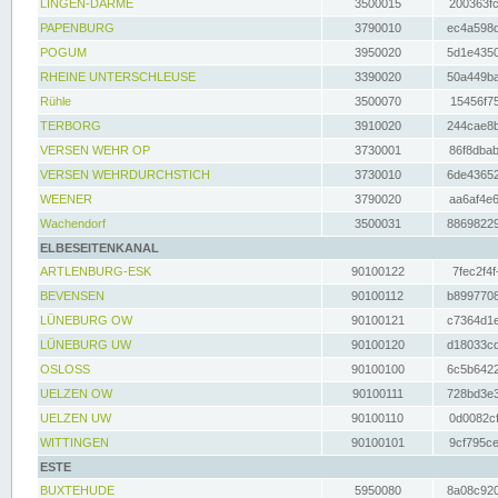
LINGEN-DARME
3500015
200363fc
PAPENBURG
3790010
ec4a598d
POGUM
3950020
5d1e4350
RHEINE UNTERSCHLEUSE
3390020
50a449ba
Rühle
3500070
15456f75
TERBORG
3910020
244cae8b
VERSEN WEHR OP
3730001
86f8dbab
VERSEN WEHRDURCHSTICH
3730010
6de43652
WEENER
3790020
aa6af4e6
Wachendorf
3500031
88698229
ELBESEITENKANAL
ARTLENBURG-ESK
90100122
7fec2f4f
BEVENSEN
90100112
b8997708
LÜNEBURG OW
90100121
c7364d1e
LÜNEBURG UW
90100120
d18033cd
OSLOSS
90100100
6c5b6422
UELZEN OW
90100111
728bd3e3
UELZEN UW
90100110
0d0082cf
WITTINGEN
90100101
9cf795ce
ESTE
BUXTEHUDE
5950080
8a08c920