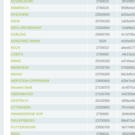
DÜSSELDORF
2750010
8f7e5f92
EMMERICH
2790020
9598e4cb
IFFEZHEIM
23500600
b02be240
KAUB
25700100
1d26e504
KEHL-KRONENHOF
23300900
23af9b02
KOBLENZ
25900700
4c7d796a
KONSTANZ-RHEIN
3329
e020e651
KÖLN
2730010
a6ee8177
LOBITH
2790050
efe13a3d
MAINZ
25100100
a37a9aa3
MANNHEIM
23700700
57090802
MAXAU
23700200
b6c6d5c8
NIERSTEIN-OPPENHEIM
23900600
d28e7ed1
Neuwied Stadt
27100370
dc407f1e
OBERWINTER
27100700
b45359df
OESTRICH
25100300
665be0fe
OTTENHEIM
23300800
787e5d63
PANNERDENSE KOP
2790060
3046493f
PHILIPPSBURG
23700500
88e972e1
PLITTERSDORF
23500700
6b774802
REES
2790010
2f025389