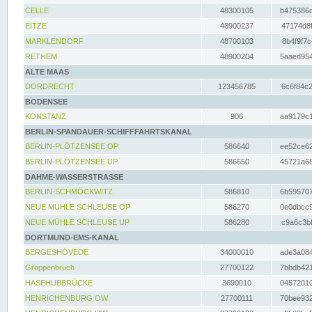
CELLE
48300105
b475386c
EITZE
48900237
47174d8f
MARKLENDORF
48700103
8b4f9f7c
RETHEM
48900204
5aaed954
ALTE MAAS
DORDRECHT
123456785
6c6f84c2
BODENSEE
KONSTANZ
906
aa9179c1
BERLIN-SPANDAUER-SCHIFFFAHRTSKANAL
BERLIN-PLÖTZENSEE OP
586640
ee52ce62
BERLIN-PLÖTZENSEE UP
586650
45721a68
DAHME-WASSERSTRASSE
BERLIN-SCHMÖCKWITZ
586810
6b595707
NEUE MÜHLE SCHLEUSE OP
586270
0e0dbcc9
NEUE MÜHLE SCHLEUSE UP
586280
c9a6c3bf
DORTMUND-EMS-KANAL
BERGESHÖVEDE
34000010
ade3a084
Groppenbruch
27700122
7bbdb421
HASEHUBBRÜCKE
3690010
04572010
HENRICHENBURG OW
27700111
70bee932