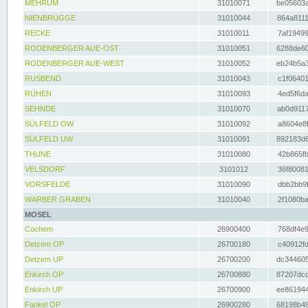
MEHRUM
31010071
be05603a
NIENBRÜGGE
31010044
864a8111
RECKE
31010011
7af19499
RODENBERGER AUE-OST
31010051
6288de60
RODENBERGER AUE-WEST
31010052
eb24b5a3
RUSBEND
31010043
c1f06401
RÜHEN
31010093
4ed5f6da
SEHNDE
31010070
ab0d9117
SÜLFELD OW
31010092
a8604e8f
SÜLFELD UW
31010091
892183d6
THUNE
31010080
42b865fb
VELSDORF
3101012
36f80081
VORSFELDE
31010090
dbb2bb9f
WARBER GRABEN
31010040
2f1080ba
MOSEL
Cochem
26900400
768df4e9
Detzem OP
26700180
c40912fd
Detzem UP
26700200
dc344605
Enkirch OP
26700880
87207dcd
Enkirch UP
26700900
ee861944
Fankel OP
26900280
68198b48