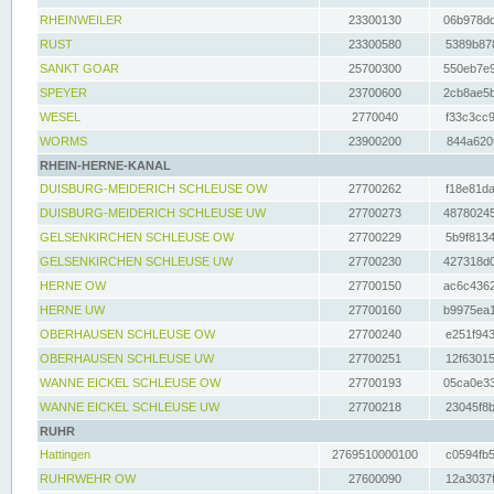
RHEINWEILER
23300130
06b978dd
RUST
23300580
5389b878
SANKT GOAR
25700300
550eb7e9
SPEYER
23700600
2cb8ae5b
WESEL
2770040
f33c3cc9
WORMS
23900200
844a620f
RHEIN-HERNE-KANAL
DUISBURG-MEIDERICH SCHLEUSE OW
27700262
f18e81da
DUISBURG-MEIDERICH SCHLEUSE UW
27700273
48780245
GELSENKIRCHEN SCHLEUSE OW
27700229
5b9f8134
GELSENKIRCHEN SCHLEUSE UW
27700230
427318d0
HERNE OW
27700150
ac6c4362
HERNE UW
27700160
b9975ea1
OBERHAUSEN SCHLEUSE OW
27700240
e251f943
OBERHAUSEN SCHLEUSE UW
27700251
12f63015
WANNE EICKEL SCHLEUSE OW
27700193
05ca0e33
WANNE EICKEL SCHLEUSE UW
27700218
23045f8b
RUHR
Hattingen
2769510000100
c0594fb5
RUHRWEHR OW
27600090
12a3037f