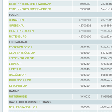
ESTE INNERES SPERRWERK AP
5950082
227b83f7
ESTE INNERES SPERRWERK BP
5950081
5fea1a12
FULDA
BONAFORTH
42900201
23721dfd
GREBENAU
42700202
acd63934
GUNTERSHAUSEN
42900100
213a585d
ROTENBURG
42700100
d1ba62a4
FINOWKANAL
EBERSWALDE OP
693170
3cd46cc7
GRAFENBRÜCK OP
693050
547422fb
LEESENBRÜCK OP
693030
f099ce74
LIEPE OP
693230
6f81b35f
LIEPE UP
693240
79d783d3
RAGÖSE OP
693190
b6bbe4f8
RUHLSDORF OP
693010
6629a4ca
STECHER OP
693210
516fbf8c
HAMME
RITTERHUDE
4940030
f49855d8
HAVEL-ODER-WASSERSTRASSE
BERLIN-SPANDAU OP
580300
e607a4b6