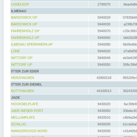
IJSSELKOP
2790070
bbaefa8e
ILMENAU
BARDOWICK OP
5940029
07830b68
BARDOWICK UP
5940030
a238b70f
FAHRENHOLZ OP
5940070
c33c3667
FAHRENHOLZ UP
5940060
bb62b28f
ILMENAU SPERRWERK AP
5940080
6b05e8dc
LÜNE
5940020
d7a8df36
WITTORF OP
5940049
eb3d4195
WITTORF UP
5940050
308c39b6
ITTER ZUR EDER
HERZHAUSEN
42800218
855205e7
ITTER ZUR DIEMEL
KOTTHAUSEN
44100013
36243256
JADE
HOOKSIELPLATE
9430020
fac30fe9
JADE-WESER-PORT
9430050
33bdec83
MELLUMPLATE
9420010
c8b9a2b6
SCHILLIG
9430030
b1cda5a0
WANGEROOGE NORD
9420030
c41d42b1