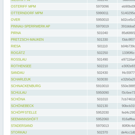
OSTERIFF MPM
5970096
eb90bd3f
OTTERNDORF MPM
5990011
5140295e
OVER
5950010
b02ce5c0
PINNAU-SPERRWERK AP
5970019
391bbba5
PIRNA
501040
85d686f1
PRETZSCH-MAUKEN
501330
f3dc8f07
RIESA
501110
b04b739d
ROGÄTZ
502250
133f0f6c
ROSSLAU
501490
e97116a4
ROTHENSEE
502210
e30f2e83
SANDAU
502430
f4c55f77
SCHARLEUK
503030
e32b0a28
SCHNACKENBURG
5910010
550e3885
SCHULAU
5950090
f3c6ee73
SCHÖNA
501010
7cb7461b
SCHÖNEBECK
502130
90bcb315
SCHÖPFSTELLE
5952030
fed4c295
SEEMANNSHÖFT
5952060
816affba
STADERSAND
5970013
80f0fc4d
STORKAU
502370
de4cc1db