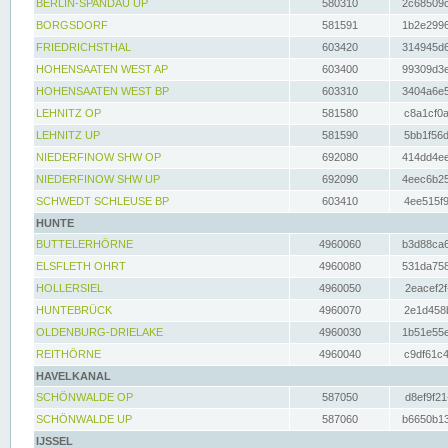
BERLIN-SPANDAU UP
580310
2c68509c
BORGSDORF
581591
1b2e2996
FRIEDRICHSTHAL
603420
314945d6
HOHENSAATEN WEST AP
603400
99309d3e
HOHENSAATEN WEST BP
603310
3404a6e5
LEHNITZ OP
581580
c8a1cf0a
LEHNITZ UP
581590
5bb1f56d
NIEDERFINOW SHW OP
692080
414dd4ee
NIEDERFINOW SHW UP
692090
4eec6b25
SCHWEDT SCHLEUSE BP
603410
4ee515f9
HUNTE
BUTTELERHÖRNE
4960060
b3d88ca6
ELSFLETH OHRT
4960080
531da758
HOLLERSIEL
4960050
2eacef2f
HUNTEBRÜCK
4960070
2e1d458b
OLDENBURG-DRIELAKE
4960030
1b51e55e
REITHÖRNE
4960040
c9df61c4
HAVELKANAL
SCHÖNWALDE OP
587050
d8ef9f21
SCHÖNWALDE UP
587060
b6650b13
IJSSEL