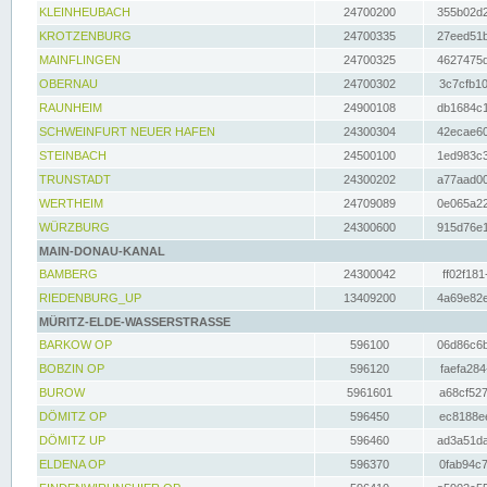
KLEINHEUBACH
24700200
355b02d2
KROTZENBURG
24700335
27eed51b
MAINFLINGEN
24700325
4627475d
OBERNAU
24700302
3c7cfb10
RAUNHEIM
24900108
db1684c1
SCHWEINFURT NEUER HAFEN
24300304
42ecae60
STEINBACH
24500100
1ed983c3
TRUNSTADT
24300202
a77aad00
WERTHEIM
24709089
0e065a22
WÜRZBURG
24300600
915d76e1
MAIN-DONAU-KANAL
BAMBERG
24300042
ff02f181
RIEDENBURG_UP
13409200
4a69e82e
MÜRITZ-ELDE-WASSERSTRASSE
BARKOW OP
596100
06d86c6b
BOBZIN OP
596120
faefa284
BUROW
5961601
a68cf527
DÖMITZ OP
596450
ec8188ee
DÖMITZ UP
596460
ad3a51da
ELDENA OP
596370
0fab94c7