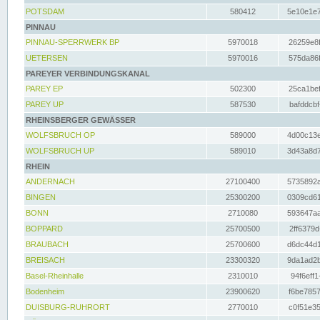
POTSDAM
580412
5e10e1e7
PINNAU
PINNAU-SPERRWERK BP
5970018
26259e8f
UETERSEN
5970016
575da86f
PAREYER VERBINDUNGSKANAL
PAREY EP
502300
25ca1bef
PAREY UP
587530
bafddcbf
RHEINSBERGER GEWÄSSER
WOLFSBRUCH OP
589000
4d00c13e
WOLFSBRUCH UP
589010
3d43a8d7
RHEIN
ANDERNACH
27100400
5735892a
BINGEN
25300200
0309cd61
BONN
2710080
593647aa
BOPPARD
25700500
2ff6379d
BRAUBACH
25700600
d6dc44d1
BREISACH
23300320
9da1ad2b
Basel-Rheinhalle
2310010
94f6eff1
Bodenheim
23900620
f6be7857
DUISBURG-RUHRORT
2770010
c0f51e35