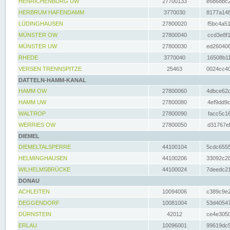
HENRICHENBURG UW
27700133
e6b68bc2
HERBRUM HAFENDAMM
3770030
8177a148
LÜDINGHAUSEN
27800020
f5bc4a51
MÜNSTER OW
27800040
ccd3e8f1
MÜNSTER UW
27800030
ed260406
RHEDE
3770040
16508b11
VERSEN TRENNSPITZE
25463
0024cc40
DATTELN-HAMM-KANAL
HAMM OW
27800060
4dbce62d
HAMM UW
27800080
4ef9dd9c
WALTROP
27800090
facc5c16
WERRIES OW
27800050
d31767ef
DIEMEL
DIEMELTALSPERRE
44100104
5cdc6555
HELMINGHAUSEN
44100206
33092c28
WILHELMSBRÜCKE
44100024
7deedc21
DONAU
ACHLEITEN
10094006
c389c9e2
DEGGENDORF
10081004
53d40547
DÜRNSTEIN
42012
ce4e3050
ERLAU
10096001
99619dc5