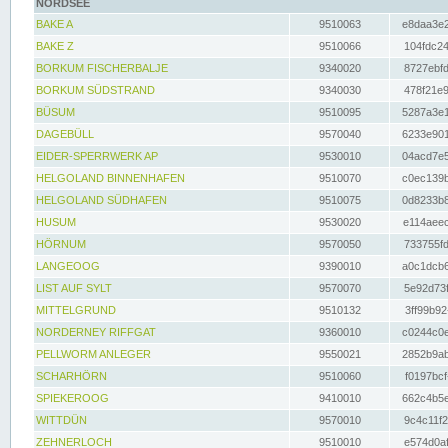
NORDSEE
BAKE A
9510063
e8daa3e2
BAKE Z
9510066
104fdc24
BORKUM FISCHERBALJE
9340020
8727ebfd
BORKUM SÜDSTRAND
9340030
478f21e9
BÜSUM
9510095
5287a3e1
DAGEBÜLL
9570040
6233e901
EIDER-SPERRWERK AP
9530010
04acd7e5
HELGOLAND BINNENHAFEN
9510070
c0ec139b
HELGOLAND SÜDHAFEN
9510075
0d8233b8
HUSUM
9530020
e114aeec
HÖRNUM
9570050
733755fd
LANGEOOG
9390010
a0c1dcb6
LIST AUF SYLT
9570070
5e92d73f
MITTELGRUND
9510132
3ff99b92
NORDERNEY RIFFGAT
9360010
c0244c0e
PELLWORM ANLEGER
9550021
2852b9ab
SCHARHÖRN
9510060
f0197bcf
SPIEKEROOG
9410010
662c4b5e
WITTDÜN
9570010
9c4c11f2
ZEHNERLOCH
9510010
e574d0af