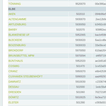
TÖNNING
9520070
00e386ac
ELBE
AKEN
502010
094b96e5
ALTENGAMME
5930070
2ee12b9a
ARTLENBURG
5930050
b3492c68
BARBY
502070
939f82ec
BLANKENESE UF
5952065
bacb459b
BLECKEDE
5930020
6aa1cd8e
BOIZENBURG
5930033
33e0bce0
BROKDORF
5970050
610ab204
BRUNSBÜTTEL MPM
5970094
d4f5f719
BUNTHAUS
5952020
ae1b91d0
COSWIG
501470
1ce53a59
CRANZ
5950070
e6b42536
CUXHAVEN STEUBENHÖFT
5990020
aad49293
DAMNATZ
5910030
c233674f
DESSAU
502000
1edc5fa4
DRESDEN
501060
70272185
DÖMITZ
5910025
6e3ea719
ELSTER
501390
c093b557