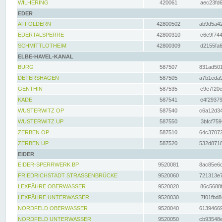
WILHERING
420061
aec23fd6
EDER
AFFOLDERN
42800502
ab9d5a42
EDERTALSPERRE
42800310
c6e9f744
SCHMITTLOTHEIM
42800309
d2155fa6
ELBE-HAVEL-KANAL
BURG
587507
831ad501
DETERSHAGEN
587505
a7b1eda9
GENTHIN
587535
e9e7f20c
KADE
587541
e4f29379
WUSTERWITZ OP
587540
c6a12d34
WUSTERWITZ UP
587550
3bfcf759
ZERBEN OP
587510
64c37072
ZERBEN UP
587520
532d8718
EIDER
EIDER-SPERRWERK BP
9520081
8ac85e6c
FRIEDRICHSTADT STRASSENBRÜCKE
9520060
721313e7
LEXFÄHRE OBERWASSER
9520020
86c5688f
LEXFÄHRE UNTERWASSER
9520030
7f01fbd8
NORDFELD OBERWASSER
9520040
61394669
NORDFELD UNTERWASSER
9520050
cb93548e