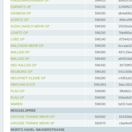
FINDENWIRUNSHIER OP
596410
a5902c55
GARWITZ UP
596230
12499527
GRABOW OP
596330
db4a69b2
GÜRITZ OP
596350
956ce5ff
KLEIN LAASCH WEHR OP
596300
25530a3e
LEWITZ OP
596250
7bbd90ad
LÜBZ OP
596140
d75442cf
MALCHOW WEHR OP
596200
bccaacb3
MALLISS OP
596390
497c29ee
MALLISS UP
596400
a64918a6
NEU KALLISS OP
596430
30739ff3
NEUBURG OP
596160
541c508a
NEUSTADT GLEWE OP
596280
c4381eb3
PARCHIM GÜTE
5961801
3dec3921
PLAU OP
596080
3ffddb2c
PLAU UP
596090
506e6b03
WAREN
596030
bd317edd
MÜGGELSPREE
GROSSE TRÄNKE WEHR OP
582660
81630fdd
GROSSE TRÄNKE WEHR UP
582670
cfad4ee5
MÜRITZ-HAVEL-WASSERSTRASSE