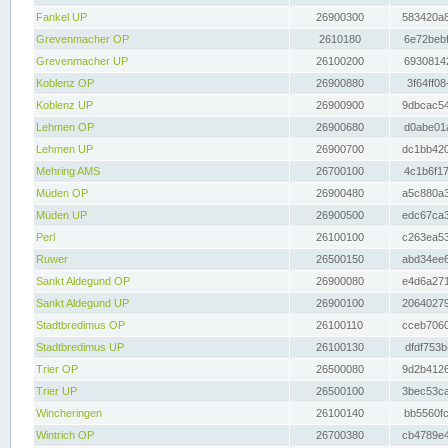
Fankel UP
26900300
583420a8
Grevenmacher OP
2610180
6e72bebf
Grevenmacher UP
26100200
69308142
Koblenz OP
26900880
3f64ff08
Koblenz UP
26900900
9dbcac54
Lehmen OP
26900680
d0abe01a
Lehmen UP
26900700
dc1bb420
Mehring AMS
26700100
4c1b6f17
Müden OP
26900480
a5c880a3
Müden UP
26900500
edc67ca3
Perl
26100100
c263ea53
Ruwer
26500150
abd34ee6
Sankt Aldegund OP
26900080
e4d6a271
Sankt Aldegund UP
26900100
20640279
Stadtbredimus OP
26100110
cceb7060
Stadtbredimus UP
26100130
dfdf753b
Trier OP
26500080
9d2b4126
Trier UP
26500100
3bec53ca
Wincheringen
26100140
bb5560fc
Wintrich OP
26700380
cb4789e4