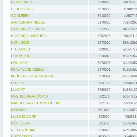
GEESTHACHT
5930060
44f7e955
GLÜCKSTADT
5970035
1f1bbed7
GORLEBEN
5910020
ac507f42
GRAUERORT REEDE
5970026
7398029b
HAMBURG ST. PAULI
5952050
d488c5cc
HAMBURG-HARBURG
5952025
706e5110
HETLINGEN
5970010
599c23b1
HITZACKER
5920010
a26e57c9
HOHNSTORF
5930040
d9289367
KOLLMAR
5970025
3ed90357
KRAUTSAND REEDE
5970031
8c20b4dc
KRÜCKAU-SPERRWERK AP
5970024
a653eb04
LENZEN
503120
c80a4f21
LÜHORT
5960010
8d18d129
MAGDEBURG-BUCKAU
502170
b8567c1e
MAGDEBURG-STROMBRÜCKE
502180
ccccb57f
MEISSEN
501080
24440872
MÜGGENDORF
503070
48f2661f
MÜHLBERG
501160
16b9b4e7
NEU DARCHAU
5930010
67d6e882
NIEGRIPP AP
502240
3adf88fd