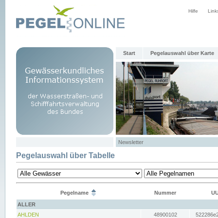
Hilfe
Link
Start
Pegelauswahl über Karte
Newsletter
Pegelauswahl über Tabelle
Pegelname
Nummer
UU
ALLER
AHLDEN
48900102
522286e2