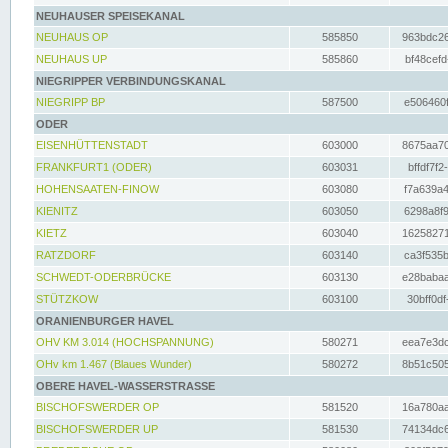
NEUHAUSER SPEISEKANAL
NEUHAUS OP
585850
963bdc26
NEUHAUS UP
585860
bf48cefd
NIEGRIPPER VERBINDUNGSKANAL
NIEGRIPP BP
587500
e506460f
ODER
EISENHÜTTENSTADT
603000
8675aa70
FRANKFURT1 (ODER)
603031
bffdf7f2
HOHENSAATEN-FINOW
603080
f7a639a4
KIENITZ
603050
6298a8f9
KIETZ
603040
16258271
RATZDORF
603140
ca3f535b
SCHWEDT-ODERBRÜCKE
603130
e28babaa
STÜTZKOW
603100
30bff0df
ORANIENBURGER HAVEL
OHV KM 3.014 (HOCHSPANNUNG)
580271
eea7e3dc
OHv km 1.467 (Blaues Wunder)
580272
8b51c505
OBERE HAVEL-WASSERSTRASSE
BISCHOFSWERDER OP
581520
16a780aa
BISCHOFSWERDER UP
581530
74134dc6