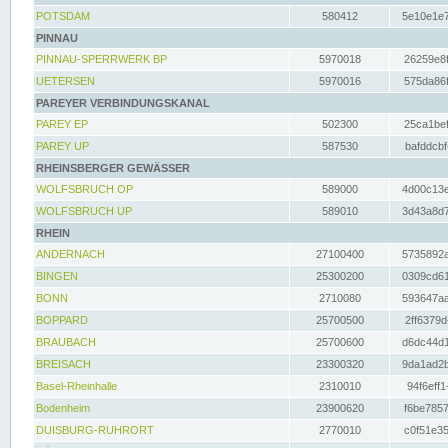
POTSDAM
580412
5e10e1e7
PINNAU
PINNAU-SPERRWERK BP
5970018
26259e8f
UETERSEN
5970016
575da86f
PAREYER VERBINDUNGSKANAL
PAREY EP
502300
25ca1bef
PAREY UP
587530
bafddcbf
RHEINSBERGER GEWÄSSER
WOLFSBRUCH OP
589000
4d00c13e
WOLFSBRUCH UP
589010
3d43a8d7
RHEIN
ANDERNACH
27100400
5735892a
BINGEN
25300200
0309cd61
BONN
2710080
593647aa
BOPPARD
25700500
2ff6379d
BRAUBACH
25700600
d6dc44d1
BREISACH
23300320
9da1ad2b
Basel-Rheinhalle
2310010
94f6eff1
Bodenheim
23900620
f6be7857
DUISBURG-RUHRORT
2770010
c0f51e35