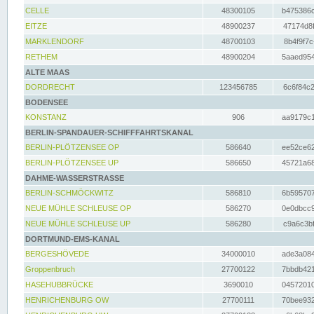
CELLE
48300105
b475386c
EITZE
48900237
47174d8f
MARKLENDORF
48700103
8b4f9f7c
RETHEM
48900204
5aaed954
ALTE MAAS
DORDRECHT
123456785
6c6f84c2
BODENSEE
KONSTANZ
906
aa9179c1
BERLIN-SPANDAUER-SCHIFFFAHRTSKANAL
BERLIN-PLÖTZENSEE OP
586640
ee52ce62
BERLIN-PLÖTZENSEE UP
586650
45721a68
DAHME-WASSERSTRASSE
BERLIN-SCHMÖCKWITZ
586810
6b595707
NEUE MÜHLE SCHLEUSE OP
586270
0e0dbcc9
NEUE MÜHLE SCHLEUSE UP
586280
c9a6c3bf
DORTMUND-EMS-KANAL
BERGESHÖVEDE
34000010
ade3a084
Groppenbruch
27700122
7bbdb421
HASEHUBBRÜCKE
3690010
04572010
HENRICHENBURG OW
27700111
70bee932