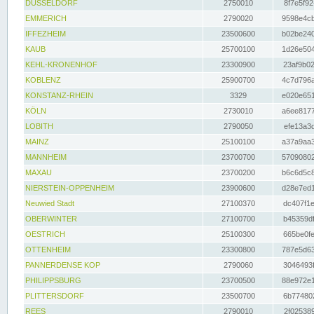
DÜSSELDORF
2750010
8f7e5f92
EMMERICH
2790020
9598e4cb
IFFEZHEIM
23500600
b02be240
KAUB
25700100
1d26e504
KEHL-KRONENHOF
23300900
23af9b02
KOBLENZ
25900700
4c7d796a
KONSTANZ-RHEIN
3329
e020e651
KÖLN
2730010
a6ee8177
LOBITH
2790050
efe13a3d
MAINZ
25100100
a37a9aa3
MANNHEIM
23700700
57090802
MAXAU
23700200
b6c6d5c8
NIERSTEIN-OPPENHEIM
23900600
d28e7ed1
Neuwied Stadt
27100370
dc407f1e
OBERWINTER
27100700
b45359df
OESTRICH
25100300
665be0fe
OTTENHEIM
23300800
787e5d63
PANNERDENSE KOP
2790060
3046493f
PHILIPPSBURG
23700500
88e972e1
PLITTERSDORF
23500700
6b774802
REES
2790010
2f025389