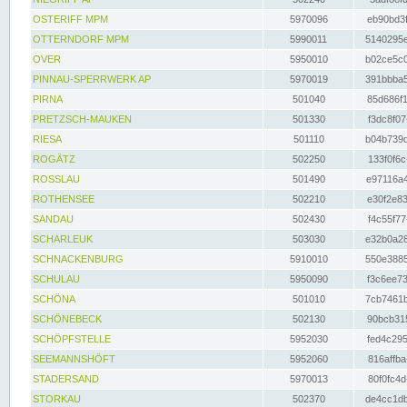
OSTERIFF MPM
5970096
eb90bd3f
OTTERNDORF MPM
5990011
5140295e
OVER
5950010
b02ce5c0
PINNAU-SPERRWERK AP
5970019
391bbba5
PIRNA
501040
85d686f1
PRETZSCH-MAUKEN
501330
f3dc8f07
RIESA
501110
b04b739d
ROGÄTZ
502250
133f0f6c
ROSSLAU
501490
e97116a4
ROTHENSEE
502210
e30f2e83
SANDAU
502430
f4c55f77
SCHARLEUK
503030
e32b0a28
SCHNACKENBURG
5910010
550e3885
SCHULAU
5950090
f3c6ee73
SCHÖNA
501010
7cb7461b
SCHÖNEBECK
502130
90bcb315
SCHÖPFSTELLE
5952030
fed4c295
SEEMANNSHÖFT
5952060
816affba
STADERSAND
5970013
80f0fc4d
STORKAU
502370
de4cc1db