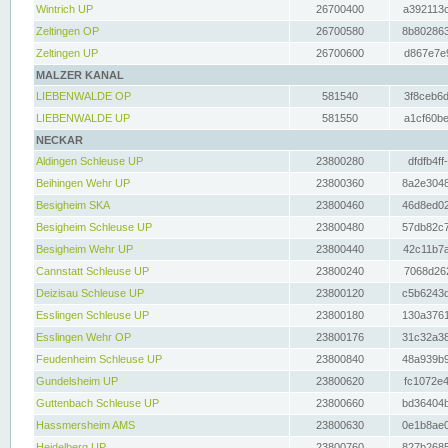
Wintrich UP
26700400
a392113c
Zeltingen OP
26700580
8b802863
Zeltingen UP
26700600
d867e7e9
MALZER KANAL
LIEBENWALDE OP
581540
3f8ceb6d
LIEBENWALDE UP
581550
a1cf60be
NECKAR
Aldingen Schleuse UP
23800280
dfdfb4ff
Beihingen Wehr UP
23800360
8a2e3048
Besigheim SKA
23800460
46d8ed02
Besigheim Schleuse UP
23800480
57db82c7
Besigheim Wehr UP
23800440
42c11b7a
Cannstatt Schleuse UP
23800240
7068d262
Deizisau Schleuse UP
23800120
c5b6243d
Esslingen Schleuse UP
23800180
130a3761
Esslingen Wehr OP
23800176
31c32a38
Feudenheim Schleuse UP
23800840
48a939b9
Gundelsheim UP
23800620
fc1072e4
Guttenbach Schleuse UP
23800660
bd36404b
Hassmersheim AMS
23800630
0e1b8ae0
Heidelberg UP
23800760
827b2685