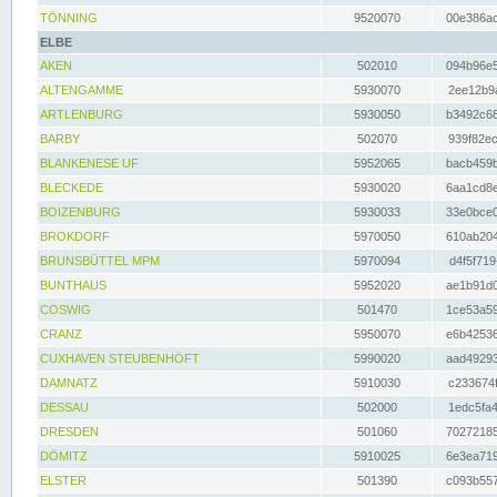
TÖNNING
9520070
00e386ac
ELBE
AKEN
502010
094b96e5
ALTENGAMME
5930070
2ee12b9a
ARTLENBURG
5930050
b3492c68
BARBY
502070
939f82ec
BLANKENESE UF
5952065
bacb459b
BLECKEDE
5930020
6aa1cd8e
BOIZENBURG
5930033
33e0bce0
BROKDORF
5970050
610ab204
BRUNSBÜTTEL MPM
5970094
d4f5f719
BUNTHAUS
5952020
ae1b91d0
COSWIG
501470
1ce53a59
CRANZ
5950070
e6b42536
CUXHAVEN STEUBENHÖFT
5990020
aad49293
DAMNATZ
5910030
c233674f
DESSAU
502000
1edc5fa4
DRESDEN
501060
70272185
DÖMITZ
5910025
6e3ea719
ELSTER
501390
c093b557