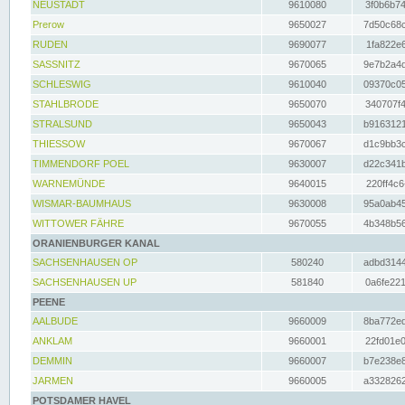
NEUSTADT
9610080
3f0b6b74
Prerow
9650027
7d50c68c
RUDEN
9690077
1fa822e6
SASSNITZ
9670065
9e7b2a4d
SCHLESWIG
9610040
09370c05
STAHLBRODE
9650070
340707f4
STRALSUND
9650043
b9163121
THIESSOW
9670067
d1c9bb3c
TIMMENDORF POEL
9630007
d22c341b
WARNEMÜNDE
9640015
220ff4c6
WISMAR-BAUMHAUS
9630008
95a0ab45
WITTOWER FÄHRE
9670055
4b348b56
ORANIENBURGER KANAL
SACHSENHAUSEN OP
580240
adbd3144
SACHSENHAUSEN UP
581840
0a6fe221
PEENE
AALBUDE
9660009
8ba772ed
ANKLAM
9660001
22fd01e0
DEMMIN
9660007
b7e238e8
JARMEN
9660005
a3328262
POTSDAMER HAVEL