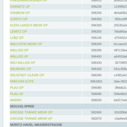
FINDENWIRUNSHIER OP
596410
a5902c55
GARWITZ UP
596230
12499527
GRABOW OP
596330
db4a69b2
GÜRITZ OP
596350
956ce5ff
KLEIN LAASCH WEHR OP
596300
25530a3e
LEWITZ OP
596250
7bbd90ad
LÜBZ OP
596140
d75442cf
MALCHOW WEHR OP
596200
bccaacb3
MALLISS OP
596390
497c29ee
MALLISS UP
596400
a64918a6
NEU KALLISS OP
596430
30739ff3
NEUBURG OP
596160
541c508a
NEUSTADT GLEWE OP
596280
c4381eb3
PARCHIM GÜTE
5961801
3dec3921
PLAU OP
596080
3ffddb2c
PLAU UP
596090
506e6b03
WAREN
596030
bd317edd
MÜGGELSPREE
GROSSE TRÄNKE WEHR OP
582660
81630fdd
GROSSE TRÄNKE WEHR UP
582670
cfad4ee5
MÜRITZ-HAVEL-WASSERSTRASSE