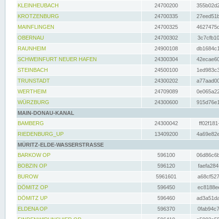
KLEINHEUBACH
24700200
355b02d2
KROTZENBURG
24700335
27eed51b
MAINFLINGEN
24700325
4627475d
OBERNAU
24700302
3c7cfb10
RAUNHEIM
24900108
db1684c1
SCHWEINFURT NEUER HAFEN
24300304
42ecae60
STEINBACH
24500100
1ed983c3
TRUNSTADT
24300202
a77aad00
WERTHEIM
24709089
0e065a22
WÜRZBURG
24300600
915d76e1
MAIN-DONAU-KANAL
BAMBERG
24300042
ff02f181
RIEDENBURG_UP
13409200
4a69e82e
MÜRITZ-ELDE-WASSERSTRASSE
BARKOW OP
596100
06d86c6b
BOBZIN OP
596120
faefa284
BUROW
5961601
a68cf527
DÖMITZ OP
596450
ec8188ee
DÖMITZ UP
596460
ad3a51da
ELDENA OP
596370
0fab94c7