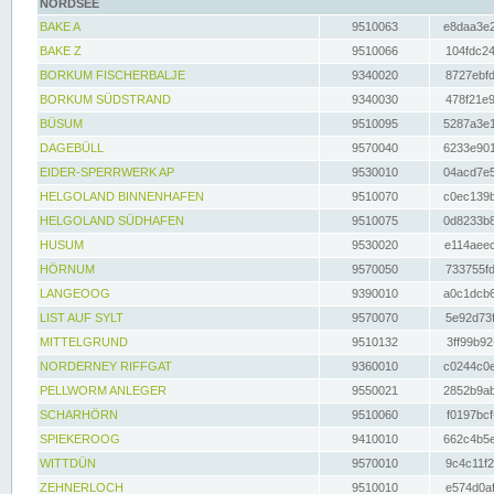
NORDSEE
BAKE A
9510063
e8daa3e2
BAKE Z
9510066
104fdc24
BORKUM FISCHERBALJE
9340020
8727ebfd
BORKUM SÜDSTRAND
9340030
478f21e9
BÜSUM
9510095
5287a3e1
DAGEBÜLL
9570040
6233e901
EIDER-SPERRWERK AP
9530010
04acd7e5
HELGOLAND BINNENHAFEN
9510070
c0ec139b
HELGOLAND SÜDHAFEN
9510075
0d8233b8
HUSUM
9530020
e114aeec
HÖRNUM
9570050
733755fd
LANGEOOG
9390010
a0c1dcb6
LIST AUF SYLT
9570070
5e92d73f
MITTELGRUND
9510132
3ff99b92
NORDERNEY RIFFGAT
9360010
c0244c0e
PELLWORM ANLEGER
9550021
2852b9ab
SCHARHÖRN
9510060
f0197bcf
SPIEKEROOG
9410010
662c4b5e
WITTDÜN
9570010
9c4c11f2
ZEHNERLOCH
9510010
e574d0af