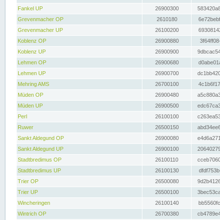
Fankel UP
26900300
583420a8
Grevenmacher OP
2610180
6e72bebf
Grevenmacher UP
26100200
69308142
Koblenz OP
26900880
3f64ff08
Koblenz UP
26900900
9dbcac54
Lehmen OP
26900680
d0abe01a
Lehmen UP
26900700
dc1bb420
Mehring AMS
26700100
4c1b6f17
Müden OP
26900480
a5c880a3
Müden UP
26900500
edc67ca3
Perl
26100100
c263ea53
Ruwer
26500150
abd34ee6
Sankt Aldegund OP
26900080
e4d6a271
Sankt Aldegund UP
26900100
20640279
Stadtbredimus OP
26100110
cceb7060
Stadtbredimus UP
26100130
dfdf753b
Trier OP
26500080
9d2b4126
Trier UP
26500100
3bec53ca
Wincheringen
26100140
bb5560fc
Wintrich OP
26700380
cb4789e4