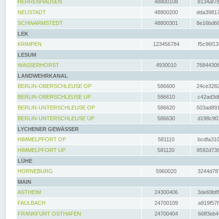
HERRENHAUSEN
48800108
8134af78
NEUSTADT
48800200
dda39817
SCHWARMSTEDT
48800301
8e16bd66
LEK
KRIMPEN
123456784
f5c96f13
LESUM
WASSERHORST
4930010
76844306
LANDWEHRKANAL
BERLIN-OBERSCHLEUSE OP
586600
24ce3282
BERLIN-OBERSCHLEUSE UP
586610
c42ad3df
BERLIN-UNTERSCHLEUSE OP
586620
503ad891
BERLIN-UNTERSCHLEUSE UP
586630
d198c901
LYCHENER GEWÄSSER
HIMMELPFORT OP
581110
bcdfa310
HIMMELPFORT UP
581120
9592d736
LÜHE
HORNEBURG
5960020
3244d787
MAIN
ASTHEIM
24300406
3de69bf8
FAULBACH
24700109
a919f57f
FRANKFURT OSTHAFEN
24700404
66ff3eb4