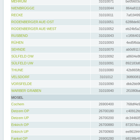
MEHRUM
31010071
be05603a
NIENBRÜGGE
31010044
864a8111
RECKE
31010011
7af19499
RODENBERGER AUE-OST
31010051
6288de60
RODENBERGER AUE-WEST
31010052
eb24b5a3
RUSBEND
31010043
c1f06401
RÜHEN
31010093
4ed5f6da
SEHNDE
31010070
ab0d9117
SÜLFELD OW
31010092
a8604e8f
SÜLFELD UW
31010091
892183d6
THUNE
31010080
42b865fb
VELSDORF
3101012
36f80081
VORSFELDE
31010090
dbb2bb9f
WARBER GRABEN
31010040
2f1080ba
MOSEL
Cochem
26900400
768df4e9
Detzem OP
26700180
c40912fd
Detzem UP
26700200
dc344605
Enkirch OP
26700880
87207dcd
Enkirch UP
26700900
ee861944
Fankel OP
26900280
68198b48