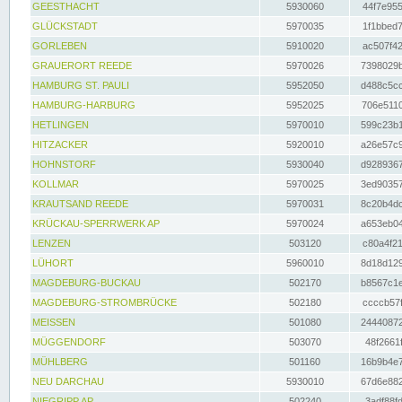
GEESTHACHT
5930060
44f7e955
GLÜCKSTADT
5970035
1f1bbed7
GORLEBEN
5910020
ac507f42
GRAUERORT REEDE
5970026
7398029b
HAMBURG ST. PAULI
5952050
d488c5cc
HAMBURG-HARBURG
5952025
706e5110
HETLINGEN
5970010
599c23b1
HITZACKER
5920010
a26e57c9
HOHNSTORF
5930040
d9289367
KOLLMAR
5970025
3ed90357
KRAUTSAND REEDE
5970031
8c20b4dc
KRÜCKAU-SPERRWERK AP
5970024
a653eb04
LENZEN
503120
c80a4f21
LÜHORT
5960010
8d18d129
MAGDEBURG-BUCKAU
502170
b8567c1e
MAGDEBURG-STROMBRÜCKE
502180
ccccb57f
MEISSEN
501080
24440872
MÜGGENDORF
503070
48f2661f
MÜHLBERG
501160
16b9b4e7
NEU DARCHAU
5930010
67d6e882
NIEGRIPP AP
502240
3adf88fd