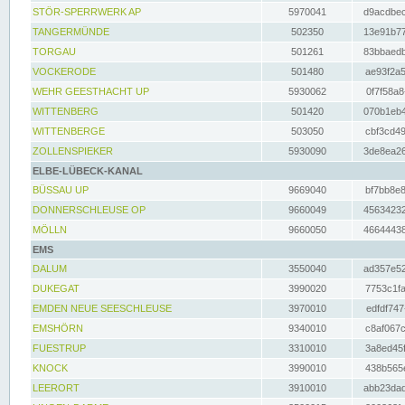
STÖR-SPERRWERK AP
5970041
d9acdbec
TANGERMÜNDE
502350
13e91b77
TORGAU
501261
83bbaedb
VOCKERODE
501480
ae93f2a5
WEHR GEESTHACHT UP
5930062
0f7f58a8
WITTENBERG
501420
070b1eb4
WITTENBERGE
503050
cbf3cd49
ZOLLENSPIEKER
5930090
3de8ea26
ELBE-LÜBECK-KANAL
BÜSSAU UP
9669040
bf7bb8e8
DONNERSCHLEUSE OP
9660049
45634232
MÖLLN
9660050
46644438
EMS
DALUM
3550040
ad357e52
DUKEGAT
3990020
7753c1fa
EMDEN NEUE SEESCHLEUSE
3970010
edfdf747
EMSHÖRN
9340010
c8af067c
FUESTRUP
3310010
3a8ed45f
KNOCK
3990010
438b565e
LEERORT
3910010
abb23dad