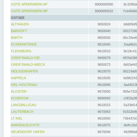
OSTE-SPERRWERK AP
9000000590
8c3295dc
OSTE-SPERRWERK BP
9000000532
7cb4566b
OSTSEE
ALTHAGEN
9650024
b8d05bf9
BARHÖFT
9650040
09227288
BARTH
9650030
00c33ed9
ECKERNFÖRDE
9610045
1faa9b2c
FLENSBURG
9610010
9e19c411
GREIFSWALD OIE
9690078
087b6386
GREIFSWALD-WIECK
9650073
6b53ef42
HEILIGENHAFEN
9610070
06219dd9
KAPPELN
9610035
b09f2243
KIEL-HOLTENAU
9610066
3ad4013f
KLOSTER
9670050
905e7328
KOSEROW
9690093
c0f33a36
LANGBALLIGAU
9610015
5a33bf14
LAUTERBACH
9670063
91922b9b
LT KIEL
9610050
736437d7
MARIENLEUCHTE
9610075
8effc15d
NEUENDORF HAFEN
9670046
492f85b8