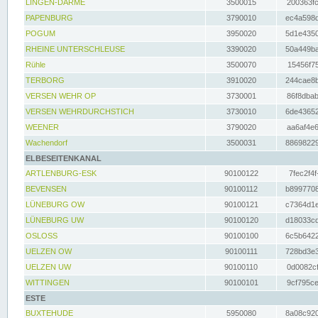
LINGEN-DARME
3500015
200363fc
PAPENBURG
3790010
ec4a598d
POGUM
3950020
5d1e4350
RHEINE UNTERSCHLEUSE
3390020
50a449ba
Rühle
3500070
15456f75
TERBORG
3910020
244cae8b
VERSEN WEHR OP
3730001
86f8dbab
VERSEN WEHRDURCHSTICH
3730010
6de43652
WEENER
3790020
aa6af4e6
Wachendorf
3500031
88698229
ELBESEITENKANAL
ARTLENBURG-ESK
90100122
7fec2f4f
BEVENSEN
90100112
b8997708
LÜNEBURG OW
90100121
c7364d1e
LÜNEBURG UW
90100120
d18033cd
OSLOSS
90100100
6c5b6422
UELZEN OW
90100111
728bd3e3
UELZEN UW
90100110
0d0082cf
WITTINGEN
90100101
9cf795ce
ESTE
BUXTEHUDE
5950080
8a08c920