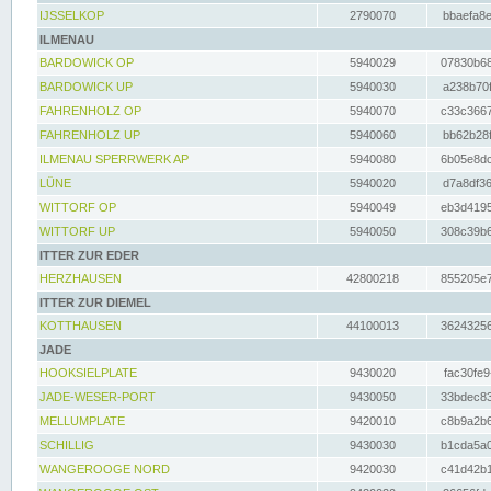
IJSSELKOP
2790070
bbaefa8e
ILMENAU
BARDOWICK OP
5940029
07830b68
BARDOWICK UP
5940030
a238b70f
FAHRENHOLZ OP
5940070
c33c3667
FAHRENHOLZ UP
5940060
bb62b28f
ILMENAU SPERRWERK AP
5940080
6b05e8dc
LÜNE
5940020
d7a8df36
WITTORF OP
5940049
eb3d4195
WITTORF UP
5940050
308c39b6
ITTER ZUR EDER
HERZHAUSEN
42800218
855205e7
ITTER ZUR DIEMEL
KOTTHAUSEN
44100013
36243256
JADE
HOOKSIELPLATE
9430020
fac30fe9
JADE-WESER-PORT
9430050
33bdec83
MELLUMPLATE
9420010
c8b9a2b6
SCHILLIG
9430030
b1cda5a0
WANGEROOGE NORD
9420030
c41d42b1