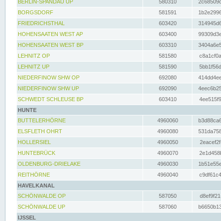
BERLIN-SPANDAU UP
580310
2c68509c
BORGSDORF
581591
1b2e2996
FRIEDRICHSTHAL
603420
314945d6
HOHENSAATEN WEST AP
603400
99309d3e
HOHENSAATEN WEST BP
603310
3404a6e5
LEHNITZ OP
581580
c8a1cf0a
LEHNITZ UP
581590
5bb1f56d
NIEDERFINOW SHW OP
692080
414dd4ee
NIEDERFINOW SHW UP
692090
4eec6b25
SCHWEDT SCHLEUSE BP
603410
4ee515f9
HUNTE
BUTTELERHÖRNE
4960060
b3d88ca6
ELSFLETH OHRT
4960080
531da758
HOLLERSIEL
4960050
2eacef2f
HUNTEBRÜCK
4960070
2e1d458b
OLDENBURG-DRIELAKE
4960030
1b51e55e
REITHÖRNE
4960040
c9df61c4
HAVELKANAL
SCHÖNWALDE OP
587050
d8ef9f21
SCHÖNWALDE UP
587060
b6650b13
IJSSEL