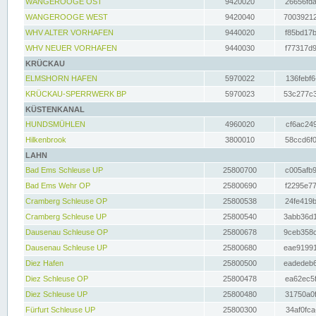
WANGEROOGE OST
9420020
26656fda
WANGEROOGE WEST
9420040
70039212
WHV ALTER VORHAFEN
9440020
f85bd17b
WHV NEUER VORHAFEN
9440030
f77317d9
KRÜCKAU
ELMSHORN HAFEN
5970022
136febf6
KRÜCKAU-SPERRWERK BP
5970023
53c277c3
KÜSTENKANAL
HUNDSMÜHLEN
4960020
cf6ac249
Hilkenbrook
3800010
58ccd6f0
LAHN
Bad Ems Schleuse UP
25800700
c005afb9
Bad Ems Wehr OP
25800690
f2295e77
Cramberg Schleuse OP
25800538
24fe419b
Cramberg Schleuse UP
25800540
3abb36d1
Dausenau Schleuse OP
25800678
9ceb358c
Dausenau Schleuse UP
25800680
eae91991
Diez Hafen
25800500
eadedeb6
Diez Schleuse OP
25800478
ea62ec5f
Diez Schleuse UP
25800480
31750a0f
Fürfurt Schleuse UP
25800300
34af0fca