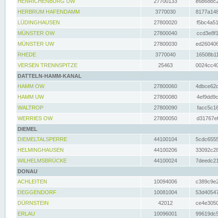
HENRICHENBURG UW
27700133
e6b68bc2
HERBRUM HAFENDAMM
3770030
8177a148
LÜDINGHAUSEN
27800020
f5bc4a51
MÜNSTER OW
27800040
ccd3e8f1
MÜNSTER UW
27800030
ed260406
RHEDE
3770040
16508b11
VERSEN TRENNSPITZE
25463
0024cc40
DATTELN-HAMM-KANAL
HAMM OW
27800060
4dbce62d
HAMM UW
27800080
4ef9dd9c
WALTROP
27800090
facc5c16
WERRIES OW
27800050
d31767ef
DIEMEL
DIEMELTALSPERRE
44100104
5cdc6555
HELMINGHAUSEN
44100206
33092c28
WILHELMSBRÜCKE
44100024
7deedc21
DONAU
ACHLEITEN
10094006
c389c9e2
DEGGENDORF
10081004
53d40547
DÜRNSTEIN
42012
ce4e3050
ERLAU
10096001
99619dc5