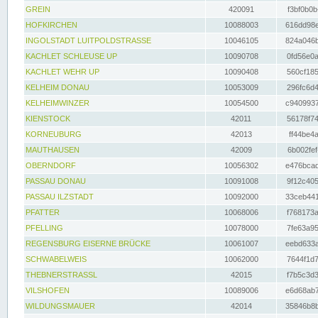
GREIN
420091
f3bf0b0b
HOFKIRCHEN
10088003
616dd98e
INGOLSTADT LUITPOLDSTRASSE
10046105
824a046b
KACHLET SCHLEUSE UP
10090708
0fd56e0a
KACHLET WEHR UP
10090408
560cf185
KELHEIM DONAU
10053009
296fc6d4
KELHEIMWINZER
10054500
c9409937
KIENSTOCK
42011
56178f74
KORNEUBURG
42013
ff44be4a
MAUTHAUSEN
42009
6b002fef
OBERNDORF
10056302
e476bcad
PASSAU DONAU
10091008
9f12c405
PASSAU ILZSTADT
10092000
33ceb441
PFATTER
10068006
f768173a
PFELLING
10078000
7fe63a95
REGENSBURG EISERNE BRÜCKE
10061007
eebd633a
SCHWABELWEIS
10062000
7644f1d7
THEBNERSTRASSL
42015
f7b5c3d3
VILSHOFEN
10089006
e6d68ab7
WILDUNGSMAUER
42014
35846b8b