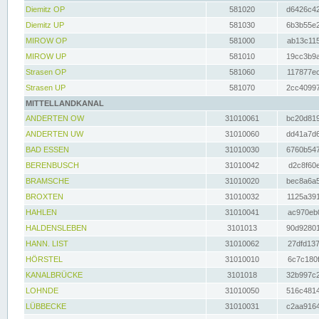
Diemitz OP
581020
d6426c42
Diemitz UP
581030
6b3b55e2
MIROW OP
581000
ab13c115
MIROW UP
581010
19cc3b9a
Strasen OP
581060
117877ec
Strasen UP
581070
2cc40997
MITTELLANDKANAL
ANDERTEN OW
31010061
bc20d819
ANDERTEN UW
31010060
dd41a7d6
BAD ESSEN
31010030
6760b547
BERENBUSCH
31010042
d2c8f60e
BRAMSCHE
31010020
bec8a6a5
BROXTEN
31010032
1125a391
HAHLEN
31010041
ac970eb0
HALDENSLEBEN
3101013
90d92801
HANN. LIST
31010062
27dfd137
HÖRSTEL
31010010
6c7c180f
KANALBRÜCKE
3101018
32b997c2
LOHNDE
31010050
516c4814
LÜBBECKE
31010031
c2aa9164