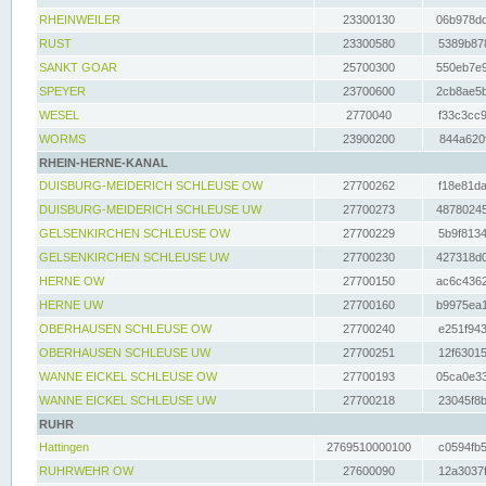
RHEINWEILER
23300130
06b978dd
RUST
23300580
5389b878
SANKT GOAR
25700300
550eb7e9
SPEYER
23700600
2cb8ae5b
WESEL
2770040
f33c3cc9
WORMS
23900200
844a620f
RHEIN-HERNE-KANAL
DUISBURG-MEIDERICH SCHLEUSE OW
27700262
f18e81da
DUISBURG-MEIDERICH SCHLEUSE UW
27700273
48780245
GELSENKIRCHEN SCHLEUSE OW
27700229
5b9f8134
GELSENKIRCHEN SCHLEUSE UW
27700230
427318d0
HERNE OW
27700150
ac6c4362
HERNE UW
27700160
b9975ea1
OBERHAUSEN SCHLEUSE OW
27700240
e251f943
OBERHAUSEN SCHLEUSE UW
27700251
12f63015
WANNE EICKEL SCHLEUSE OW
27700193
05ca0e33
WANNE EICKEL SCHLEUSE UW
27700218
23045f8b
RUHR
Hattingen
2769510000100
c0594fb5
RUHRWEHR OW
27600090
12a3037f