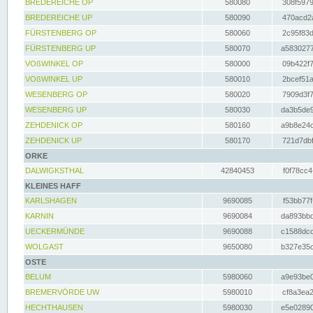
BREDEREICHE OP
580080
308f5979
BREDEREICHE UP
580090
470acd2a
FÜRSTENBERG OP
580060
2c95f83d
FÜRSTENBERG UP
580070
a5830277
VOßWINKEL OP
580000
09b422f7
VOßWINKEL UP
580010
2bcef51a
WESENBERG OP
580020
7909d3f7
WESENBERG UP
580030
da3b5de9
ZEHDENICK OP
580160
a9b8e24c
ZEHDENICK UP
580170
721d7dbf
ORKE
DALWIGKSTHAL
42840453
f0f78cc4
KLEINES HAFF
KARLSHAGEN
9690085
f53bb77f
KARNIN
9690084
da893bbd
UECKERMÜNDE
9690088
c1588dcc
WOLGAST
9650080
b327e35c
OSTE
BELUM
5980060
a9e93be0
BREMERVÖRDE UW
5980010
cf8a3ea2
HECHTHAUSEN
5980030
e5e02890