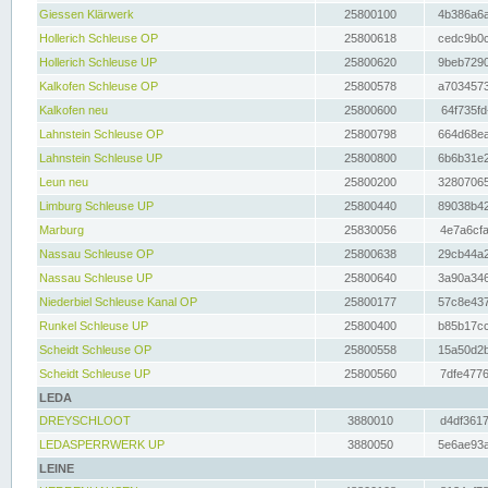
Giessen Klärwerk
25800100
4b386a6a
Hollerich Schleuse OP
25800618
cedc9b0c
Hollerich Schleuse UP
25800620
9beb7290
Kalkofen Schleuse OP
25800578
a7034573
Kalkofen neu
25800600
64f735fd
Lahnstein Schleuse OP
25800798
664d68ea
Lahnstein Schleuse UP
25800800
6b6b31e2
Leun neu
25800200
32807065
Limburg Schleuse UP
25800440
89038b42
Marburg
25830056
4e7a6cfa
Nassau Schleuse OP
25800638
29cb44a2
Nassau Schleuse UP
25800640
3a90a346
Niederbiel Schleuse Kanal OP
25800177
57c8e437
Runkel Schleuse UP
25800400
b85b17cc
Scheidt Schleuse OP
25800558
15a50d2b
Scheidt Schleuse UP
25800560
7dfe4776
LEDA
DREYSCHLOOT
3880010
d4df3617
LEDASPERRWERK UP
3880050
5e6ae93a
LEINE