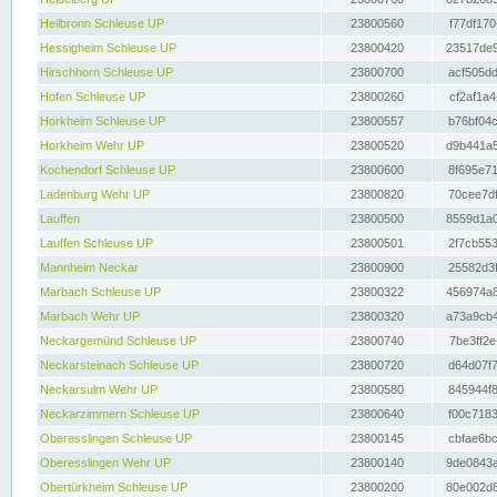
Heilbronn Schleuse UP
23800560
f77df170
Hessigheim Schleuse UP
23800420
23517de9
Hirschhorn Schleuse UP
23800700
acf505dd
Hofen Schleuse UP
23800260
cf2af1a4
Horkheim Schleuse UP
23800557
b76bf04c
Horkheim Wehr UP
23800520
d9b441a5
Kochendorf Schleuse UP
23800600
8f695e71
Ladenburg Wehr UP
23800820
70cee7df
Lauffen
23800500
8559d1a0
Lauffen Schleuse UP
23800501
2f7cb553
Mannheim Neckar
23800900
25582d3f
Marbach Schleuse UP
23800322
456974a8
Marbach Wehr UP
23800320
a73a9cb4
Neckargemünd Schleuse UP
23800740
7be3ff2e
Neckarsteinach Schleuse UP
23800720
d64d07f7
Neckarsulm Wehr UP
23800580
845944f8
Neckarzimmern Schleuse UP
23800640
f00c7183
Oberesslingen Schleuse UP
23800145
cbfae6bc
Oberesslingen Wehr UP
23800140
9de0843a
Obertürkheim Schleuse UP
23800200
80e002d8