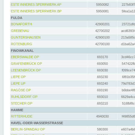
ESTE INNERES SPERRWERK AP
5950082
227b83f7
ESTE INNERES SPERRWERK BP
5950081
5fea1a12
FULDA
BONAFORTH
42900201
23721dfd
GREBENAU
42700202
acd63934
GUNTERSHAUSEN
42900100
213a585d
ROTENBURG
42700100
d1ba62a4
FINOWKANAL
EBERSWALDE OP
693170
3cd46cc7
GRAFENBRÜCK OP
693050
547422fb
LEESENBRÜCK OP
693030
f099ce74
LIEPE OP
693230
6f81b35f
LIEPE UP
693240
79d783d3
RAGÖSE OP
693190
b6bbe4f8
RUHLSDORF OP
693010
6629a4ca
STECHER OP
693210
516fbf8c
HAMME
RITTERHUDE
4940030
f49855d8
HAVEL-ODER-WASSERSTRASSE
BERLIN-SPANDAU OP
580300
e607a4b6