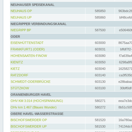
NEUHAUSER SPEISEKANAL
NEUHAUS OP
585850
963bdc26
NEUHAUS UP
585860
bf48cefd
NIEGRIPPER VERBINDUNGSKANAL
NIEGRIPP BP
587500
e506460f
ODER
EISENHÜTTENSTADT
603000
8675aa70
FRANKFURT1 (ODER)
603031
bffdf7f2
HOHENSAATEN-FINOW
603080
f7a639a4
KIENITZ
603050
6298a8f9
KIETZ
603040
16258271
RATZDORF
603140
ca3f535b
SCHWEDT-ODERBRÜCKE
603130
e28babaa
STÜTZKOW
603100
30bff0df
ORANIENBURGER HAVEL
OHV KM 3.014 (HOCHSPANNUNG)
580271
eea7e3dc
OHv km 1.467 (Blaues Wunder)
580272
8b51c505
OBERE HAVEL-WASSERSTRASSE
BISCHOFSWERDER OP
581520
16a780aa
BISCHOFSWERDER UP
581530
74134dc6