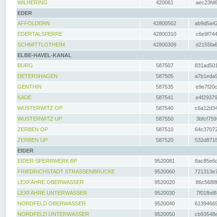
WILHERING
420061
aec23fd6
EDER
AFFOLDERN
42800502
ab9d5a42
EDERTALSPERRE
42800310
c6e9f744
SCHMITTLOTHEIM
42800309
d2155fa6
ELBE-HAVEL-KANAL
BURG
587507
831ad501
DETERSHAGEN
587505
a7b1eda9
GENTHIN
587535
e9e7f20c
KADE
587541
e4f29379
WUSTERWITZ OP
587540
c6a12d34
WUSTERWITZ UP
587550
3bfcf759
ZERBEN OP
587510
64c37072
ZERBEN UP
587520
532d8718
EIDER
EIDER-SPERRWERK BP
9520081
8ac85e6c
FRIEDRICHSTADT STRASSENBRÜCKE
9520060
721313e7
LEXFÄHRE OBERWASSER
9520020
86c5688f
LEXFÄHRE UNTERWASSER
9520030
7f01fbd8
NORDFELD OBERWASSER
9520040
61394669
NORDFELD UNTERWASSER
9520050
cb93548e