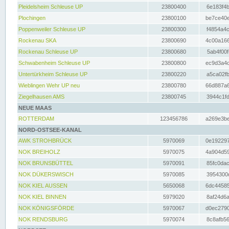
Pleidelsheim Schleuse UP
23800400
6e183f4b
Plochingen
23800100
be7ce40e
Poppenweiler Schleuse UP
23800300
f4854a4c
Rockenau SKA
23800690
4c00a166
Rockenau Schleuse UP
23800680
5ab4f00f
Schwabenheim Schleuse UP
23800800
ec9d3a4d
Untertürkheim Schleuse UP
23800220
a5ca02fb
Wieblingen Wehr UP neu
23800780
66d887a6
Ziegelhausen AMS
23800745
3944c1fd
NEUE MAAS
ROTTERDAM
123456786
a269e3be
NORD-OSTSEE-KANAL
AWK STROHBRÜCK
5970069
0e192297
NOK BREIHOLZ
5970075
4a904d59
NOK BRUNSBÜTTEL
5970091
85fc0dac
NOK DÜKERSWISCH
5970085
3954300d
NOK KIEL AUSSEN
5650068
6dc44585
NOK KIEL BINNEN
5979020
8af24d6a
NOK KÖNIGSFÖRDE
5970067
d0ec2790
NOK RENDSBURG
5970074
8c8afb56