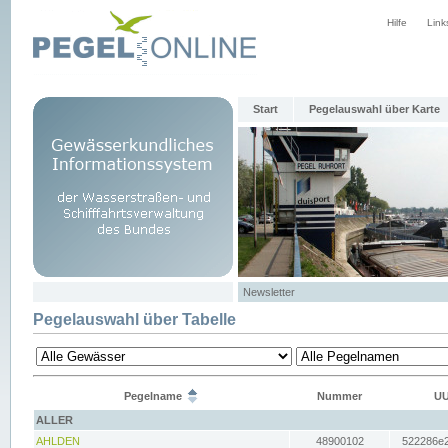
Hilfe
Link
Start
Pegelauswahl über Karte
Newsletter
Pegelauswahl über Tabelle
Pegelname
Nummer
UU
ALLER
AHLDEN
48900102
522286e2