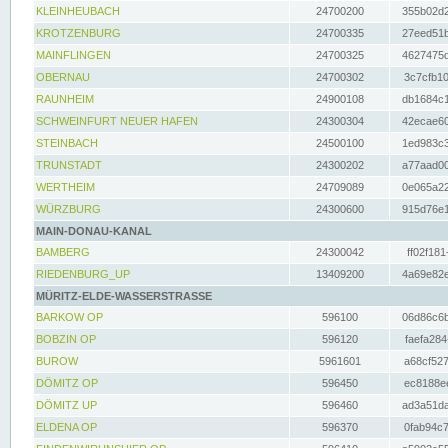
KLEINHEUBACH
24700200
355b02d2
KROTZENBURG
24700335
27eed51b
MAINFLINGEN
24700325
4627475d
OBERNAU
24700302
3c7cfb10
RAUNHEIM
24900108
db1684c1
SCHWEINFURT NEUER HAFEN
24300304
42ecae60
STEINBACH
24500100
1ed983c3
TRUNSTADT
24300202
a77aad00
WERTHEIM
24709089
0e065a22
WÜRZBURG
24300600
915d76e1
MAIN-DONAU-KANAL
BAMBERG
24300042
ff02f181
RIEDENBURG_UP
13409200
4a69e82e
MÜRITZ-ELDE-WASSERSTRASSE
BARKOW OP
596100
06d86c6b
BOBZIN OP
596120
faefa284
BUROW
5961601
a68cf527
DÖMITZ OP
596450
ec8188ee
DÖMITZ UP
596460
ad3a51da
ELDENA OP
596370
0fab94c7