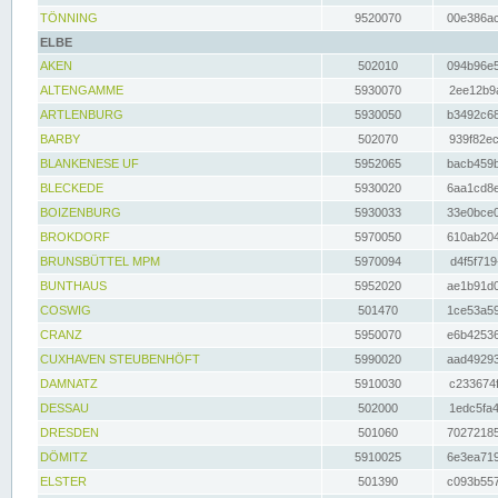
TÖNNING
9520070
00e386ac
ELBE
AKEN
502010
094b96e5
ALTENGAMME
5930070
2ee12b9a
ARTLENBURG
5930050
b3492c68
BARBY
502070
939f82ec
BLANKENESE UF
5952065
bacb459b
BLECKEDE
5930020
6aa1cd8e
BOIZENBURG
5930033
33e0bce0
BROKDORF
5970050
610ab204
BRUNSBÜTTEL MPM
5970094
d4f5f719
BUNTHAUS
5952020
ae1b91d0
COSWIG
501470
1ce53a59
CRANZ
5950070
e6b42536
CUXHAVEN STEUBENHÖFT
5990020
aad49293
DAMNATZ
5910030
c233674f
DESSAU
502000
1edc5fa4
DRESDEN
501060
70272185
DÖMITZ
5910025
6e3ea719
ELSTER
501390
c093b557