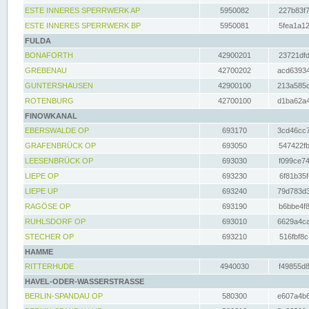
ESTE INNERES SPERRWERK AP
5950082
227b83f7
ESTE INNERES SPERRWERK BP
5950081
5fea1a12
FULDA
BONAFORTH
42900201
23721dfd
GREBENAU
42700202
acd63934
GUNTERSHAUSEN
42900100
213a585d
ROTENBURG
42700100
d1ba62a4
FINOWKANAL
EBERSWALDE OP
693170
3cd46cc7
GRAFENBRÜCK OP
693050
547422fb
LEESENBRÜCK OP
693030
f099ce74
LIEPE OP
693230
6f81b35f
LIEPE UP
693240
79d783d3
RAGÖSE OP
693190
b6bbe4f8
RUHLSDORF OP
693010
6629a4ca
STECHER OP
693210
516fbf8c
HAMME
RITTERHUDE
4940030
f49855d8
HAVEL-ODER-WASSERSTRASSE
BERLIN-SPANDAU OP
580300
e607a4b6