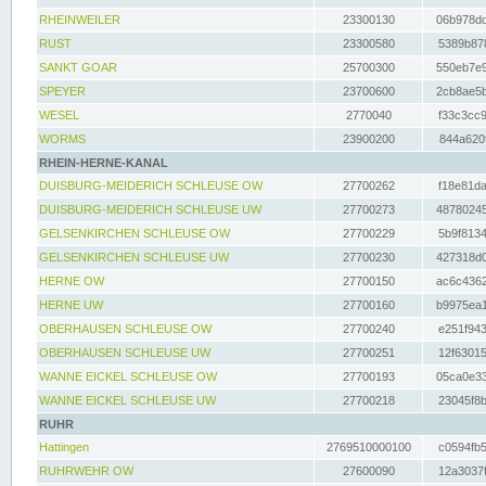
RHEINWEILER
23300130
06b978dd
RUST
23300580
5389b878
SANKT GOAR
25700300
550eb7e9
SPEYER
23700600
2cb8ae5b
WESEL
2770040
f33c3cc9
WORMS
23900200
844a620f
RHEIN-HERNE-KANAL
DUISBURG-MEIDERICH SCHLEUSE OW
27700262
f18e81da
DUISBURG-MEIDERICH SCHLEUSE UW
27700273
48780245
GELSENKIRCHEN SCHLEUSE OW
27700229
5b9f8134
GELSENKIRCHEN SCHLEUSE UW
27700230
427318d0
HERNE OW
27700150
ac6c4362
HERNE UW
27700160
b9975ea1
OBERHAUSEN SCHLEUSE OW
27700240
e251f943
OBERHAUSEN SCHLEUSE UW
27700251
12f63015
WANNE EICKEL SCHLEUSE OW
27700193
05ca0e33
WANNE EICKEL SCHLEUSE UW
27700218
23045f8b
RUHR
Hattingen
2769510000100
c0594fb5
RUHRWEHR OW
27600090
12a3037f