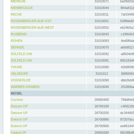
MEHRUM
31010071
be05603a
NIENBRÜGGE
31010044
864a8111
RECKE
31010011
7af19499
RODENBERGER AUE-OST
31010051
6288de60
RODENBERGER AUE-WEST
31010052
eb24b5a3
RUSBEND
31010043
c1f06401
RÜHEN
31010093
4ed5f6da
SEHNDE
31010070
ab0d9117
SÜLFELD OW
31010092
a8604e8f
SÜLFELD UW
31010091
892183d6
THUNE
31010080
42b865fb
VELSDORF
3101012
36f80081
VORSFELDE
31010090
dbb2bb9f
WARBER GRABEN
31010040
2f1080ba
MOSEL
Cochem
26900400
768df4e9
Detzem OP
26700180
c40912fd
Detzem UP
26700200
dc344605
Enkirch OP
26700880
87207dcd
Enkirch UP
26700900
ee861944
Fankel OP
26900280
68198b48