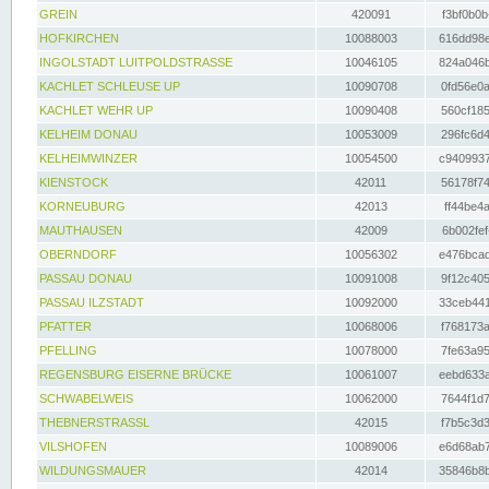
GREIN
420091
f3bf0b0b
HOFKIRCHEN
10088003
616dd98e
INGOLSTADT LUITPOLDSTRASSE
10046105
824a046b
KACHLET SCHLEUSE UP
10090708
0fd56e0a
KACHLET WEHR UP
10090408
560cf185
KELHEIM DONAU
10053009
296fc6d4
KELHEIMWINZER
10054500
c9409937
KIENSTOCK
42011
56178f74
KORNEUBURG
42013
ff44be4a
MAUTHAUSEN
42009
6b002fef
OBERNDORF
10056302
e476bcad
PASSAU DONAU
10091008
9f12c405
PASSAU ILZSTADT
10092000
33ceb441
PFATTER
10068006
f768173a
PFELLING
10078000
7fe63a95
REGENSBURG EISERNE BRÜCKE
10061007
eebd633a
SCHWABELWEIS
10062000
7644f1d7
THEBNERSTRASSL
42015
f7b5c3d3
VILSHOFEN
10089006
e6d68ab7
WILDUNGSMAUER
42014
35846b8b