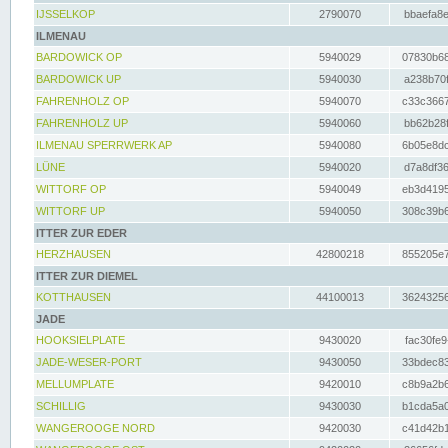
IJSSELKOP
2790070
bbaefa8e
ILMENAU
BARDOWICK OP
5940029
07830b68
BARDOWICK UP
5940030
a238b70f
FAHRENHOLZ OP
5940070
c33c3667
FAHRENHOLZ UP
5940060
bb62b28f
ILMENAU SPERRWERK AP
5940080
6b05e8dc
LÜNE
5940020
d7a8df36
WITTORF OP
5940049
eb3d4195
WITTORF UP
5940050
308c39b6
ITTER ZUR EDER
HERZHAUSEN
42800218
855205e7
ITTER ZUR DIEMEL
KOTTHAUSEN
44100013
36243256
JADE
HOOKSIELPLATE
9430020
fac30fe9
JADE-WESER-PORT
9430050
33bdec83
MELLUMPLATE
9420010
c8b9a2b6
SCHILLIG
9430030
b1cda5a0
WANGEROOGE NORD
9420030
c41d42b1