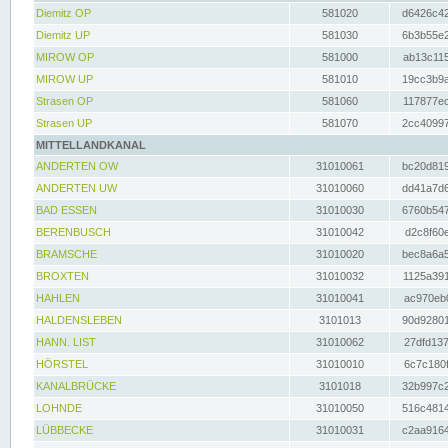
Diemitz OP
581020
d6426c42
Diemitz UP
581030
6b3b55e2
MIROW OP
581000
ab13c115
MIROW UP
581010
19cc3b9a
Strasen OP
581060
117877ec
Strasen UP
581070
2cc40997
MITTELLANDKANAL
ANDERTEN OW
31010061
bc20d819
ANDERTEN UW
31010060
dd41a7d6
BAD ESSEN
31010030
6760b547
BERENBUSCH
31010042
d2c8f60e
BRAMSCHE
31010020
bec8a6a5
BROXTEN
31010032
1125a391
HAHLEN
31010041
ac970eb0
HALDENSLEBEN
3101013
90d92801
HANN. LIST
31010062
27dfd137
HÖRSTEL
31010010
6c7c180f
KANALBRÜCKE
3101018
32b997c2
LOHNDE
31010050
516c4814
LÜBBECKE
31010031
c2aa9164