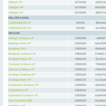
Wintrich UP
26700400
a392113c
Zeltingen OP
26700580
8b802863
Zeltingen UP
26700600
d867e7e9
MALZER KANAL
LIEBENWALDE OP
581540
3f8ceb6d
LIEBENWALDE UP
581550
a1cf60be
NECKAR
Aldingen Schleuse UP
23800280
dfdfb4ff
Beihingen Wehr UP
23800360
8a2e3048
Besigheim SKA
23800460
46d8ed02
Besigheim Schleuse UP
23800480
57db82c7
Besigheim Wehr UP
23800440
42c11b7a
Cannstatt Schleuse UP
23800240
7068d262
Deizisau Schleuse UP
23800120
c5b6243d
Esslingen Schleuse UP
23800180
130a3761
Esslingen Wehr OP
23800176
31c32a38
Feudenheim Schleuse UP
23800840
48a939b9
Gundelsheim UP
23800620
fc1072e4
Guttenbach Schleuse UP
23800660
bd36404b
Hassmersheim AMS
23800630
0e1b8ae0
Heidelberg UP
23800760
827b2685