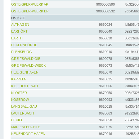
OSTE-SPERRWERK AP
9000000590
8c3295dc
OSTE-SPERRWERK BP
9000000532
7cb4566b
OSTSEE
ALTHAGEN
9650024
b8d05bf9
BARHÖFT
9650040
09227288
BARTH
9650030
00c33ed9
ECKERNFÖRDE
9610045
1faa9b2c
FLENSBURG
9610010
9e19c411
GREIFSWALD OIE
9690078
087b6386
GREIFSWALD-WIECK
9650073
6b53ef42
HEILIGENHAFEN
9610070
06219dd9
KAPPELN
9610035
b09f2243
KIEL-HOLTENAU
9610066
3ad4013f
KLOSTER
9670050
905e7328
KOSEROW
9690093
c0f33a36
LANGBALLIGAU
9610015
5a33bf14
LAUTERBACH
9670063
91922b9b
LT KIEL
9610050
736437d7
MARIENLEUCHTE
9610075
8effc15d
NEUENDORF HAFEN
9670046
492f85b8