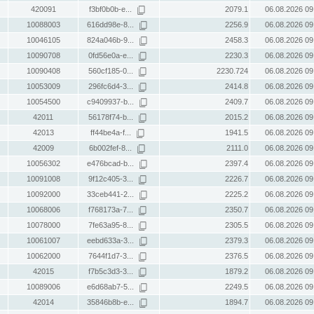
420091
f3bf0b0b-e...
2079.1
06.08.2026 09
10088003
616dd98e-8...
2256.9
06.08.2026 09
10046105
824a046b-9...
2458.3
06.08.2026 09
10090708
0fd56e0a-e...
2230.3
06.08.2026 09
10090408
560cf185-0...
2230.724
06.08.2026 09
10053009
296fc6d4-3...
2414.8
06.08.2026 09
10054500
c9409937-b...
2409.7
06.08.2026 09
42011
56178f74-b...
2015.2
06.08.2026 09
42013
ff44be4a-f...
1941.5
06.08.2026 09
42009
6b002fef-8...
2111.0
06.08.2026 09
10056302
e476bcad-b...
2397.4
06.08.2026 09
10091008
9f12c405-3...
2226.7
06.08.2026 09
10092000
33ceb441-2...
2225.2
06.08.2026 09
10068006
f768173a-7...
2350.7
06.08.2026 09
10078000
7fe63a95-8...
2305.5
06.08.2026 09
10061007
eebd633a-3...
2379.3
06.08.2026 09
10062000
7644f1d7-3...
2376.5
06.08.2026 09
42015
f7b5c3d3-3...
1879.2
06.08.2026 09
10089006
e6d68ab7-5...
2249.5
06.08.2026 09
42014
35846b8b-e...
1894.7
06.08.2026 09