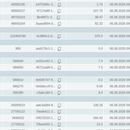
48300105
b475386c-3...
1.74
06.08.2026 09
48900237
47174d8f-1...
107.75
06.08.2026 09
48700103
8b4f9f7c-3...
38.47
06.08.2026 09
48900204
5aaed954-d...
82.32
06.08.2026 09
123456785
6c6f84c2-b...
975.0
06.08.2026 09
906
aa9179c1-1...
0.0
06.08.2026 09
586640
ee52ce62-2...
7.4
06.08.2026 09
586650
45721a68-5...
7.5
06.08.2026 09
586810
6b595707-8...
0.3
06.08.2026 09
586270
0e0dbcc9-0...
9.56
06.08.2026 09
586280
c9a6c3bf-0...
9.4
06.08.2026 09
34000010
ade3a084-8...
108.26
06.08.2026 09
27700122
7bbdb421-2...
06.08.2026 09
3690010
04572010-1...
166.42
06.08.2026 09
27700111
70bee932-1...
14.3
06.08.2026 09