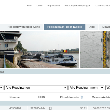
Hilfe
Links
Impressum
Nutzungsbedingungen
Datenschutz
Pegelauswahl über Karte
Pegelauswahl über Tabelle
Abo
Down
tter
Nummer
UUID
Flusskilometer
Messwerte bi
48900102
522286e2-b...
58.71
06.08.2026 09