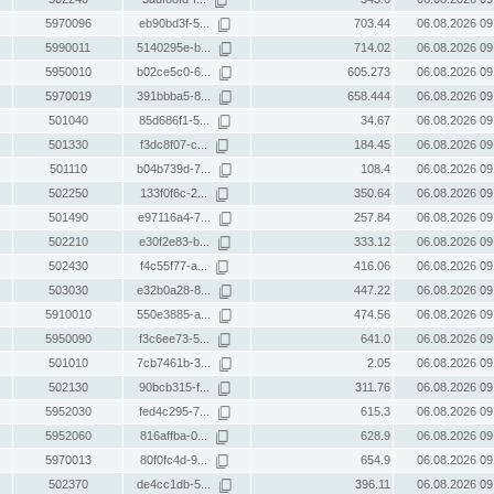
5970096
eb90bd3f-5...
703.44
06.08.2026 09
5990011
5140295e-b...
714.02
06.08.2026 09
5950010
b02ce5c0-6...
605.273
06.08.2026 09
5970019
391bbba5-8...
658.444
06.08.2026 09
501040
85d686f1-5...
34.67
06.08.2026 09
501330
f3dc8f07-c...
184.45
06.08.2026 09
501110
b04b739d-7...
108.4
06.08.2026 09
502250
133f0f6c-2...
350.64
06.08.2026 09
501490
e97116a4-7...
257.84
06.08.2026 09
502210
e30f2e83-b...
333.12
06.08.2026 09
502430
f4c55f77-a...
416.06
06.08.2026 09
503030
e32b0a28-8...
447.22
06.08.2026 09
5910010
550e3885-a...
474.56
06.08.2026 09
5950090
f3c6ee73-5...
641.0
06.08.2026 09
501010
7cb7461b-3...
2.05
06.08.2026 09
502130
90bcb315-f...
311.76
06.08.2026 09
5952030
fed4c295-7...
615.3
06.08.2026 09
5952060
816affba-0...
628.9
06.08.2026 09
5970013
80f0fc4d-9...
654.9
06.08.2026 09
502370
de4cc1db-5...
396.11
06.08.2026 09