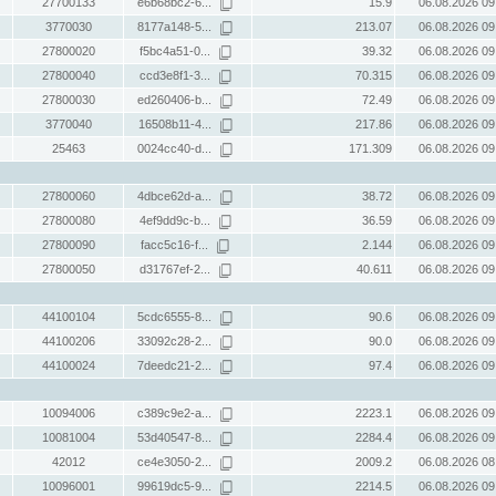
27700133
e6b68bc2-6...
15.9
06.08.2026 09
3770030
8177a148-5...
213.07
06.08.2026 09
27800020
f5bc4a51-0...
39.32
06.08.2026 09
27800040
ccd3e8f1-3...
70.315
06.08.2026 09
27800030
ed260406-b...
72.49
06.08.2026 09
3770040
16508b11-4...
217.86
06.08.2026 09
25463
0024cc40-d...
171.309
06.08.2026 09
27800060
4dbce62d-a...
38.72
06.08.2026 09
27800080
4ef9dd9c-b...
36.59
06.08.2026 09
27800090
facc5c16-f...
2.144
06.08.2026 09
27800050
d31767ef-2...
40.611
06.08.2026 09
44100104
5cdc6555-8...
90.6
06.08.2026 09
44100206
33092c28-2...
90.0
06.08.2026 09
44100024
7deedc21-2...
97.4
06.08.2026 09
10094006
c389c9e2-a...
2223.1
06.08.2026 09
10081004
53d40547-8...
2284.4
06.08.2026 09
42012
ce4e3050-2...
2009.2
06.08.2026 08
10096001
99619dc5-9...
2214.5
06.08.2026 09