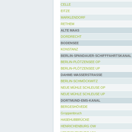
CELLE
EITZE
MARKLENDORF
RETHEM
ALTE MAAS
DORDRECHT
BODENSEE
KONSTANZ
BERLIN-SPANDAUER-SCHIFFFAHRTSKANAL
BERLIN-PLÖTZENSEE OP
BERLIN-PLÖTZENSEE UP
DAHME-WASSERSTRASSE
BERLIN-SCHMÖCKWITZ
NEUE MÜHLE SCHLEUSE OP
NEUE MÜHLE SCHLEUSE UP
DORTMUND-EMS-KANAL
BERGESHÖVEDE
Groppenbruch
HASEHUBBRÜCKE
HENRICHENBURG OW