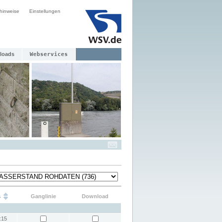
hinweise
Einstellungen
loads
Webservices
s
Ganglinie
Download
:15