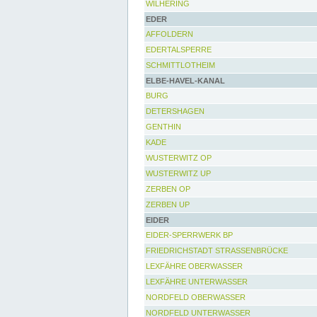
WILHERING
EDER
AFFOLDERN
EDERTALSPERRE
SCHMITTLOTHEIM
ELBE-HAVEL-KANAL
BURG
DETERSHAGEN
GENTHIN
KADE
WUSTERWITZ OP
WUSTERWITZ UP
ZERBEN OP
ZERBEN UP
EIDER
EIDER-SPERRWERK BP
FRIEDRICHSTADT STRASSENBRÜCKE
LEXFÄHRE OBERWASSER
LEXFÄHRE UNTERWASSER
NORDFELD OBERWASSER
NORDFELD UNTERWASSER