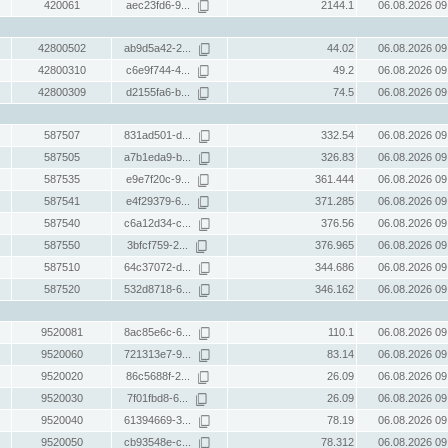
420061
aec23fd6-9...
2144.1
06.08.2026 09
42800502
ab9d5a42-2...
44.02
06.08.2026 09
42800310
c6e9f744-4...
49.2
06.08.2026 09
42800309
d2155fa6-b...
74.5
06.08.2026 09
587507
831ad501-d...
332.54
06.08.2026 09
587505
a7b1eda9-b...
326.83
06.08.2026 09
587535
e9e7f20c-9...
361.444
06.08.2026 09
587541
e4f29379-6...
371.285
06.08.2026 09
587540
c6a12d34-c...
376.56
06.08.2026 09
587550
3bfcf759-2...
376.965
06.08.2026 09
587510
64c37072-d...
344.686
06.08.2026 09
587520
532d8718-6...
346.162
06.08.2026 09
9520081
8ac85e6c-6...
110.1
06.08.2026 09
9520060
721313e7-9...
83.14
06.08.2026 09
9520020
86c5688f-2...
26.09
06.08.2026 09
9520030
7f01fbd8-6...
26.09
06.08.2026 09
9520040
61394669-3...
78.19
06.08.2026 09
9520050
cb93548e-c...
78.312
06.08.2026 09