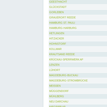
GEESTHACHT
GLÜCKSTADT
GORLEBEN
GRAUERORT REEDE
HAMBURG ST. PAULI
HAMBURG-HARBURG
HETLINGEN
HITZACKER
HOHNSTORF
KOLLMAR
KRAUTSAND REEDE
KRÜCKAU-SPERRWERK AP
LENZEN
LÜHORT
MAGDEBURG-BUCKAU
MAGDEBURG-STROMBRÜCKE
MEISSEN
MÜGGENDORF
MÜHLBERG
NEU DARCHAU
NIEGRIPP AP