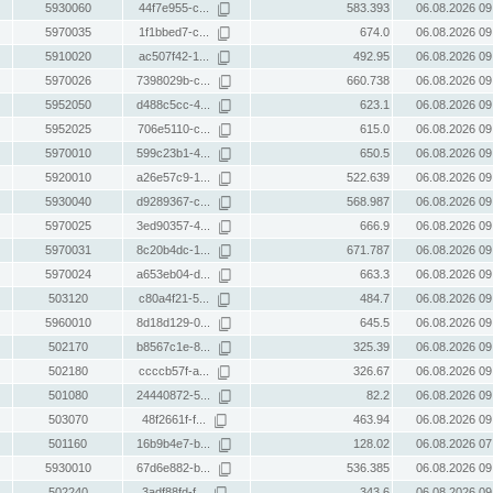
5930060
44f7e955-c...
583.393
06.08.2026 09
5970035
1f1bbed7-c...
674.0
06.08.2026 09
5910020
ac507f42-1...
492.95
06.08.2026 09
5970026
7398029b-c...
660.738
06.08.2026 09
5952050
d488c5cc-4...
623.1
06.08.2026 09
5952025
706e5110-c...
615.0
06.08.2026 09
5970010
599c23b1-4...
650.5
06.08.2026 09
5920010
a26e57c9-1...
522.639
06.08.2026 09
5930040
d9289367-c...
568.987
06.08.2026 09
5970025
3ed90357-4...
666.9
06.08.2026 09
5970031
8c20b4dc-1...
671.787
06.08.2026 09
5970024
a653eb04-d...
663.3
06.08.2026 09
503120
c80a4f21-5...
484.7
06.08.2026 09
5960010
8d18d129-0...
645.5
06.08.2026 09
502170
b8567c1e-8...
325.39
06.08.2026 09
502180
ccccb57f-a...
326.67
06.08.2026 09
501080
24440872-5...
82.2
06.08.2026 09
503070
48f2661f-f...
463.94
06.08.2026 09
501160
16b9b4e7-b...
128.02
06.08.2026 07
5930010
67d6e882-b...
536.385
06.08.2026 09
502240
3adf88fd-f...
343.6
06.08.2026 09