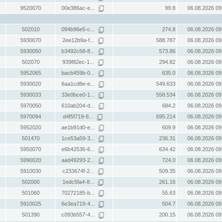
9520070
00e386ac-e...
99.8
06.08.2026 09
502010
094b96e5-c...
274.8
06.08.2026 09
5930070
2ee12b9a-f...
588.787
06.08.2026 09
5930050
b3492c68-8...
573.86
06.08.2026 09
502070
939f82ec-1...
294.82
06.08.2026 09
5952065
bacb459b-0...
635.0
06.08.2026 09
5930020
6aa1cd8e-e...
549.633
06.08.2026 09
5930033
33e0bce0-1...
558.534
06.08.2026 09
5970050
610ab204-d...
684.2
06.08.2026 09
5970094
d4f5f719-8...
695.214
06.08.2026 09
5952020
ae1b91d0-e...
609.9
06.08.2026 09
501470
1ce53a59-3...
236.31
06.08.2026 09
5950070
e6b42536-6...
634.42
06.08.2026 09
5990020
aad49293-2...
724.0
06.08.2026 09
5910030
c233674f-2...
509.35
06.08.2026 09
502000
1edc5fa4-8...
261.16
06.08.2026 09
501060
70272185-b...
55.63
06.08.2026 09
5910025
6e3ea719-4...
504.7
06.08.2026 09
501390
c093b557-4...
200.15
06.08.2026 09