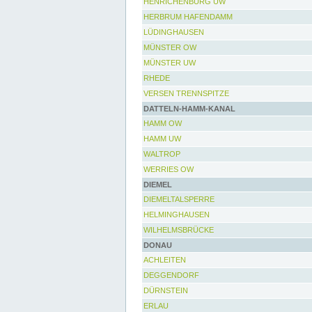
HENRICHENBURG UW
HERBRUM HAFENDAMM
LÜDINGHAUSEN
MÜNSTER OW
MÜNSTER UW
RHEDE
VERSEN TRENNSPITZE
DATTELN-HAMM-KANAL
HAMM OW
HAMM UW
WALTROP
WERRIES OW
DIEMEL
DIEMELTALSPERRE
HELMINGHAUSEN
WILHELMSBRÜCKE
DONAU
ACHLEITEN
DEGGENDORF
DÜRNSTEIN
ERLAU