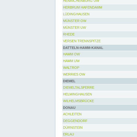
HENRICHENBURG UW
HERBRUM HAFENDAMM
LÜDINGHAUSEN
MÜNSTER OW
MÜNSTER UW
RHEDE
VERSEN TRENNSPITZE
DATTELN-HAMM-KANAL
HAMM OW
HAMM UW
WALTROP
WERRIES OW
DIEMEL
DIEMELTALSPERRE
HELMINGHAUSEN
WILHELMSBRÜCKE
DONAU
ACHLEITEN
DEGGENDORF
DÜRNSTEIN
ERLAU