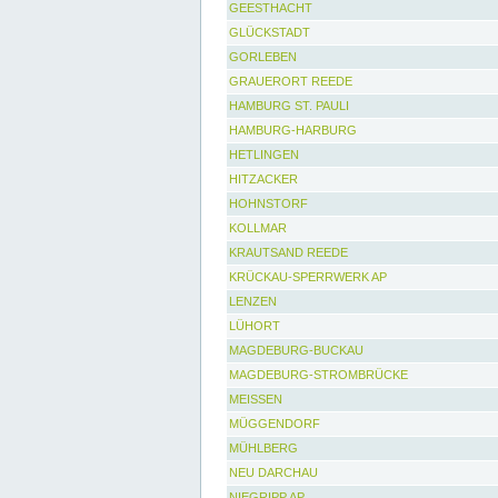
GEESTHACHT
GLÜCKSTADT
GORLEBEN
GRAUERORT REEDE
HAMBURG ST. PAULI
HAMBURG-HARBURG
HETLINGEN
HITZACKER
HOHNSTORF
KOLLMAR
KRAUTSAND REEDE
KRÜCKAU-SPERRWERK AP
LENZEN
LÜHORT
MAGDEBURG-BUCKAU
MAGDEBURG-STROMBRÜCKE
MEISSEN
MÜGGENDORF
MÜHLBERG
NEU DARCHAU
NIEGRIPP AP