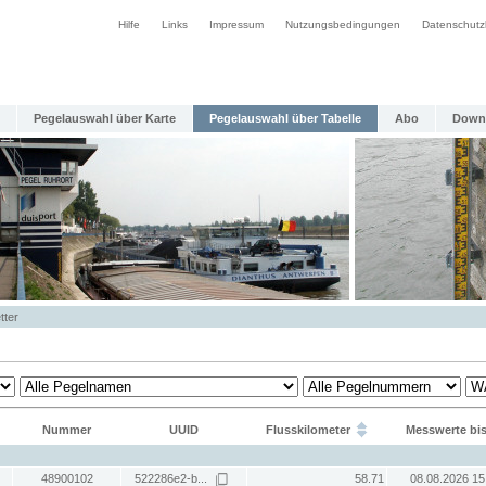
Hilfe
Links
Impressum
Nutzungsbedingungen
Datenschutz
Pegelauswahl über Karte
Pegelauswahl über Tabelle
Abo
Down
tter
Nummer
UUID
Flusskilometer
Messwerte bi
48900102
522286e2-b...
58.71
08.08.2026 15