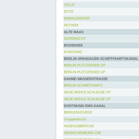
CELLE
EITZE
MARKLENDORF
RETHEM
ALTE MAAS
DORDRECHT
BODENSEE
KONSTANZ
BERLIN-SPANDAUER-SCHIFFFAHRTSKANAL
BERLIN-PLÖTZENSEE OP
BERLIN-PLÖTZENSEE UP
DAHME-WASSERSTRASSE
BERLIN-SCHMÖCKWITZ
NEUE MÜHLE SCHLEUSE OP
NEUE MÜHLE SCHLEUSE UP
DORTMUND-EMS-KANAL
BERGESHÖVEDE
Groppenbruch
HASEHUBBRÜCKE
HENRICHENBURG OW