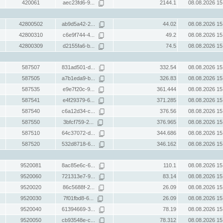
420061
aec23fd6-9...
2144.1
08.08.2026 15
42800502
ab9d5a42-2...
44.02
08.08.2026 15
42800310
c6e9f744-4...
49.2
08.08.2026 15
42800309
d2155fa6-b...
74.5
08.08.2026 15
587507
831ad501-d...
332.54
08.08.2026 15
587505
a7b1eda9-b...
326.83
08.08.2026 15
587535
e9e7f20c-9...
361.444
08.08.2026 15
587541
e4f29379-6...
371.285
08.08.2026 15
587540
c6a12d34-c...
376.56
08.08.2026 15
587550
3bfcf759-2...
376.965
08.08.2026 15
587510
64c37072-d...
344.686
08.08.2026 15
587520
532d8718-6...
346.162
08.08.2026 15
9520081
8ac85e6c-6...
110.1
08.08.2026 15
9520060
721313e7-9...
83.14
08.08.2026 15
9520020
86c5688f-2...
26.09
08.08.2026 15
9520030
7f01fbd8-6...
26.09
08.08.2026 15
9520040
61394669-3...
78.19
08.08.2026 15
9520050
cb93548e-c...
78.312
08.08.2026 15