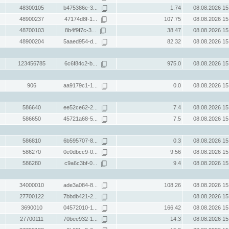
48300105
b475386c-3...
1.74
08.08.2026 15
48900237
47174d8f-1...
107.75
08.08.2026 15
48700103
8b4f9f7c-3...
38.47
08.08.2026 15
48900204
5aaed954-d...
82.32
08.08.2026 15
123456785
6c6f84c2-b...
975.0
08.08.2026 15
906
aa9179c1-1...
0.0
08.08.2026 15
586640
ee52ce62-2...
7.4
08.08.2026 15
586650
45721a68-5...
7.5
08.08.2026 15
586810
6b595707-8...
0.3
08.08.2026 15
586270
0e0dbcc9-0...
9.56
08.08.2026 15
586280
c9a6c3bf-0...
9.4
08.08.2026 15
34000010
ade3a084-8...
108.26
08.08.2026 15
27700122
7bbdb421-2...
08.08.2026 15
3690010
04572010-1...
166.42
08.08.2026 15
27700111
70bee932-1...
14.3
08.08.2026 15