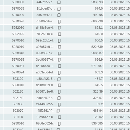
5930060
44f7e955-c...
583.393
08.08.2026 15
5970035
1f1bbed7-c...
674.0
08.08.2026 15
5910020
ac507f42-1...
492.95
08.08.2026 15
5970026
7398029b-c...
660.738
08.08.2026 15
5952050
d488c5cc-4...
623.1
08.08.2026 15
5952025
706e5110-c...
615.0
08.08.2026 15
5970010
599c23b1-4...
650.5
08.08.2026 15
5920010
a26e57c9-1...
522.639
08.08.2026 15
5930040
d9289367-c...
568.987
08.08.2026 15
5970025
3ed90357-4...
666.9
08.08.2026 15
5970031
8c20b4dc-1...
671.787
08.08.2026 15
5970024
a653eb04-d...
663.3
08.08.2026 15
503120
c80a4f21-5...
484.7
08.08.2026 15
5960010
8d18d129-0...
645.5
08.08.2026 15
502170
b8567c1e-8...
325.39
08.08.2026 15
502180
ccccb57f-a...
326.67
08.08.2026 15
501080
24440872-5...
82.2
08.08.2026 15
503070
48f2661f-f...
463.94
08.08.2026 15
501160
16b9b4e7-b...
128.02
08.08.2026 15
5930010
67d6e882-b...
536.385
08.08.2026 15
502240
3adf88fd-f...
343.6
08.08.2026 15