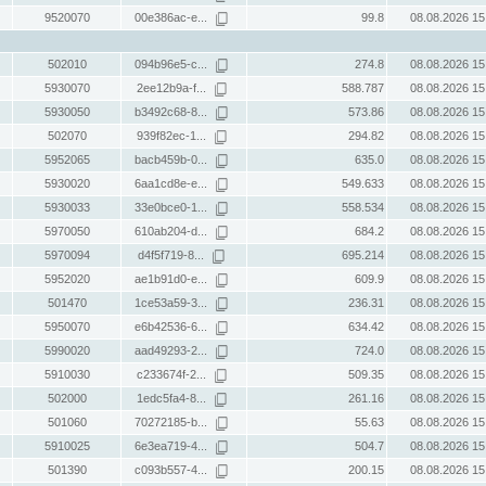
9520070
00e386ac-e...
99.8
08.08.2026 15
502010
094b96e5-c...
274.8
08.08.2026 15
5930070
2ee12b9a-f...
588.787
08.08.2026 15
5930050
b3492c68-8...
573.86
08.08.2026 15
502070
939f82ec-1...
294.82
08.08.2026 15
5952065
bacb459b-0...
635.0
08.08.2026 15
5930020
6aa1cd8e-e...
549.633
08.08.2026 15
5930033
33e0bce0-1...
558.534
08.08.2026 15
5970050
610ab204-d...
684.2
08.08.2026 15
5970094
d4f5f719-8...
695.214
08.08.2026 15
5952020
ae1b91d0-e...
609.9
08.08.2026 15
501470
1ce53a59-3...
236.31
08.08.2026 15
5950070
e6b42536-6...
634.42
08.08.2026 15
5990020
aad49293-2...
724.0
08.08.2026 15
5910030
c233674f-2...
509.35
08.08.2026 15
502000
1edc5fa4-8...
261.16
08.08.2026 15
501060
70272185-b...
55.63
08.08.2026 15
5910025
6e3ea719-4...
504.7
08.08.2026 15
501390
c093b557-4...
200.15
08.08.2026 15