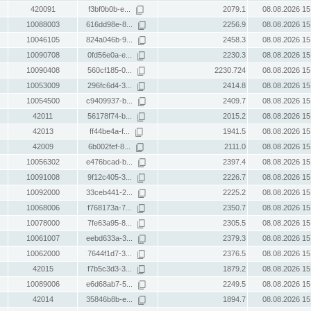
420091
f3bf0b0b-e...
2079.1
08.08.2026 15
10088003
616dd98e-8...
2256.9
08.08.2026 15
10046105
824a046b-9...
2458.3
08.08.2026 15
10090708
0fd56e0a-e...
2230.3
08.08.2026 15
10090408
560cf185-0...
2230.724
08.08.2026 15
10053009
296fc6d4-3...
2414.8
08.08.2026 15
10054500
c9409937-b...
2409.7
08.08.2026 15
42011
56178f74-b...
2015.2
08.08.2026 15
42013
ff44be4a-f...
1941.5
08.08.2026 15
42009
6b002fef-8...
2111.0
08.08.2026 15
10056302
e476bcad-b...
2397.4
08.08.2026 15
10091008
9f12c405-3...
2226.7
08.08.2026 15
10092000
33ceb441-2...
2225.2
08.08.2026 15
10068006
f768173a-7...
2350.7
08.08.2026 15
10078000
7fe63a95-8...
2305.5
08.08.2026 15
10061007
eebd633a-3...
2379.3
08.08.2026 15
10062000
7644f1d7-3...
2376.5
08.08.2026 15
42015
f7b5c3d3-3...
1879.2
08.08.2026 15
10089006
e6d68ab7-5...
2249.5
08.08.2026 15
42014
35846b8b-e...
1894.7
08.08.2026 15