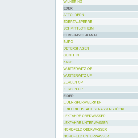
WILHERING
EDER
AFFOLDERN
EDERTALSPERRE
SCHMITTLOTHEIM
ELBE-HAVEL-KANAL
BURG
DETERSHAGEN
GENTHIN
KADE
WUSTERWITZ OP
WUSTERWITZ UP
ZERBEN OP
ZERBEN UP
EIDER
EIDER-SPERRWERK BP
FRIEDRICHSTADT STRASSENBRÜCKE
LEXFÄHRE OBERWASSER
LEXFÄHRE UNTERWASSER
NORDFELD OBERWASSER
NORDFELD UNTERWASSER