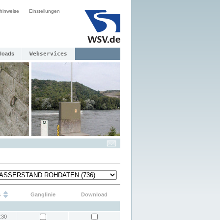
hinweise
Einstellungen
loads
Webservices
s
Ganglinie
Download
:30