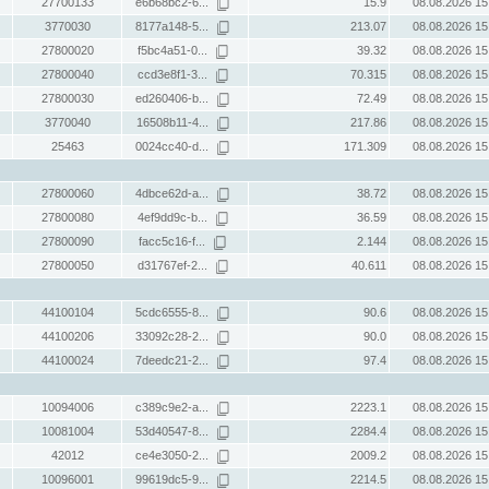
27700133
e6b68bc2-6...
15.9
08.08.2026 15
3770030
8177a148-5...
213.07
08.08.2026 15
27800020
f5bc4a51-0...
39.32
08.08.2026 15
27800040
ccd3e8f1-3...
70.315
08.08.2026 15
27800030
ed260406-b...
72.49
08.08.2026 15
3770040
16508b11-4...
217.86
08.08.2026 15
25463
0024cc40-d...
171.309
08.08.2026 15
27800060
4dbce62d-a...
38.72
08.08.2026 15
27800080
4ef9dd9c-b...
36.59
08.08.2026 15
27800090
facc5c16-f...
2.144
08.08.2026 15
27800050
d31767ef-2...
40.611
08.08.2026 15
44100104
5cdc6555-8...
90.6
08.08.2026 15
44100206
33092c28-2...
90.0
08.08.2026 15
44100024
7deedc21-2...
97.4
08.08.2026 15
10094006
c389c9e2-a...
2223.1
08.08.2026 15
10081004
53d40547-8...
2284.4
08.08.2026 15
42012
ce4e3050-2...
2009.2
08.08.2026 15
10096001
99619dc5-9...
2214.5
08.08.2026 15