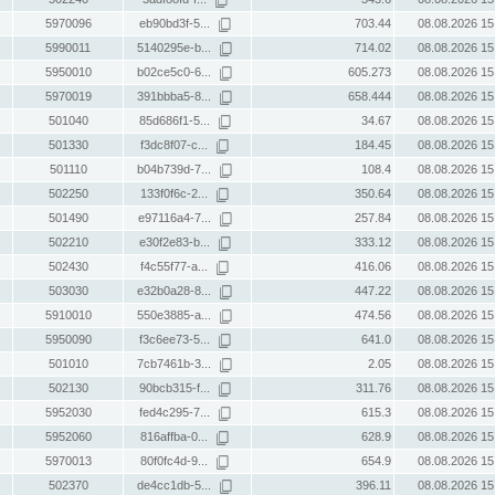
5970096
eb90bd3f-5...
703.44
08.08.2026 15
5990011
5140295e-b...
714.02
08.08.2026 15
5950010
b02ce5c0-6...
605.273
08.08.2026 15
5970019
391bbba5-8...
658.444
08.08.2026 15
501040
85d686f1-5...
34.67
08.08.2026 15
501330
f3dc8f07-c...
184.45
08.08.2026 15
501110
b04b739d-7...
108.4
08.08.2026 15
502250
133f0f6c-2...
350.64
08.08.2026 15
501490
e97116a4-7...
257.84
08.08.2026 15
502210
e30f2e83-b...
333.12
08.08.2026 15
502430
f4c55f77-a...
416.06
08.08.2026 15
503030
e32b0a28-8...
447.22
08.08.2026 15
5910010
550e3885-a...
474.56
08.08.2026 15
5950090
f3c6ee73-5...
641.0
08.08.2026 15
501010
7cb7461b-3...
2.05
08.08.2026 15
502130
90bcb315-f...
311.76
08.08.2026 15
5952030
fed4c295-7...
615.3
08.08.2026 15
5952060
816affba-0...
628.9
08.08.2026 15
5970013
80f0fc4d-9...
654.9
08.08.2026 15
502370
de4cc1db-5...
396.11
08.08.2026 15