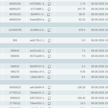
48300105
b475386c-3...
1.74
08.08.2026 19
48900237
47174d8f-1...
107.75
08.08.2026 19
48700103
8b4f9f7c-3...
38.47
08.08.2026 19
48900204
5aaed954-d...
82.32
08.08.2026 19
123456785
6c6f84c2-b...
975.0
08.08.2026 19
906
aa9179c1-1...
0.0
08.08.2026 19
586640
ee52ce62-2...
7.4
08.08.2026 19
586650
45721a68-5...
7.5
08.08.2026 19
586810
6b595707-8...
0.3
08.08.2026 19
586270
0e0dbcc9-0...
9.56
08.08.2026 19
586280
c9a6c3bf-0...
9.4
08.08.2026 19
34000010
ade3a084-8...
108.26
08.08.2026 19
27700122
7bbdb421-2...
08.08.2026 19
3690010
04572010-1...
166.42
08.08.2026 19
27700111
70bee932-1...
14.3
08.08.2026 19