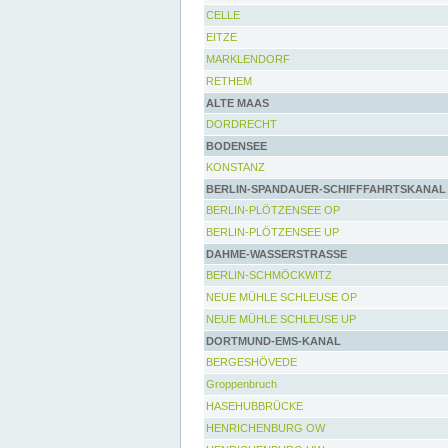
CELLE
EITZE
MARKLENDORF
RETHEM
ALTE MAAS
DORDRECHT
BODENSEE
KONSTANZ
BERLIN-SPANDAUER-SCHIFFFAHRTSKANAL
BERLIN-PLÖTZENSEE OP
BERLIN-PLÖTZENSEE UP
DAHME-WASSERSTRASSE
BERLIN-SCHMÖCKWITZ
NEUE MÜHLE SCHLEUSE OP
NEUE MÜHLE SCHLEUSE UP
DORTMUND-EMS-KANAL
BERGESHÖVEDE
Groppenbruch
HASEHUBBRÜCKE
HENRICHENBURG OW