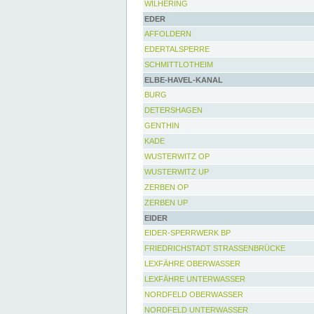
WILHERING
EDER
AFFOLDERN
EDERTALSPERRE
SCHMITTLOTHEIM
ELBE-HAVEL-KANAL
BURG
DETERSHAGEN
GENTHIN
KADE
WUSTERWITZ OP
WUSTERWITZ UP
ZERBEN OP
ZERBEN UP
EIDER
EIDER-SPERRWERK BP
FRIEDRICHSTADT STRASSENBRÜCKE
LEXFÄHRE OBERWASSER
LEXFÄHRE UNTERWASSER
NORDFELD OBERWASSER
NORDFELD UNTERWASSER