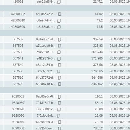
420061
aec23fd6-9...
2144.1
08.08.2026 19
42800502
ab9d5a42-2...
44.02
08.08.2026 19
42800310
c6e9f744-4...
49.2
08.08.2026 19
42800309
d2155fa6-b...
74.5
08.08.2026 19
587507
831ad501-d...
332.54
08.08.2026 19
587505
a7b1eda9-b...
326.83
08.08.2026 19
587535
e9e7f20c-9...
361.444
08.08.2026 19
587541
e4f29379-6...
371.285
08.08.2026 19
587540
c6a12d34-c...
376.56
08.08.2026 19
587550
3bfcf759-2...
376.965
08.08.2026 19
587510
64c37072-d...
344.686
08.08.2026 19
587520
532d8718-6...
346.162
08.08.2026 19
9520081
8ac85e6c-6...
110.1
08.08.2026 19
9520060
721313e7-9...
83.14
08.08.2026 19
9520020
86c5688f-2...
26.09
08.08.2026 19
9520030
7f01fbd8-6...
26.09
08.08.2026 19
9520040
61394669-3...
78.19
08.08.2026 19
9520050
cb93548e-c...
78.312
08.08.2026 19