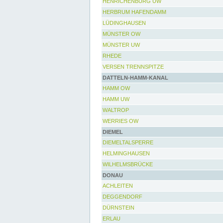
HENRICHENBURG UW
HERBRUM HAFENDAMM
LÜDINGHAUSEN
MÜNSTER OW
MÜNSTER UW
RHEDE
VERSEN TRENNSPITZE
DATTELN-HAMM-KANAL
HAMM OW
HAMM UW
WALTROP
WERRIES OW
DIEMEL
DIEMELTALSPERRE
HELMINGHAUSEN
WILHELMSBRÜCKE
DONAU
ACHLEITEN
DEGGENDORF
DÜRNSTEIN
ERLAU