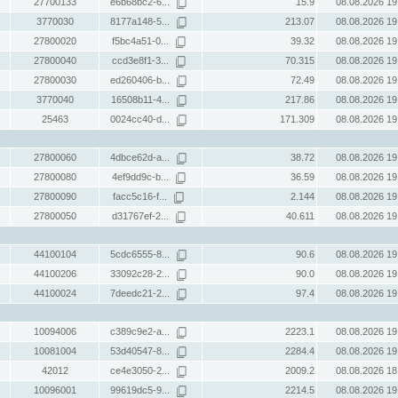
27700133
e6b68bc2-6...
15.9
08.08.2026 19
3770030
8177a148-5...
213.07
08.08.2026 19
27800020
f5bc4a51-0...
39.32
08.08.2026 19
27800040
ccd3e8f1-3...
70.315
08.08.2026 19
27800030
ed260406-b...
72.49
08.08.2026 19
3770040
16508b11-4...
217.86
08.08.2026 19
25463
0024cc40-d...
171.309
08.08.2026 19
27800060
4dbce62d-a...
38.72
08.08.2026 19
27800080
4ef9dd9c-b...
36.59
08.08.2026 19
27800090
facc5c16-f...
2.144
08.08.2026 19
27800050
d31767ef-2...
40.611
08.08.2026 19
44100104
5cdc6555-8...
90.6
08.08.2026 19
44100206
33092c28-2...
90.0
08.08.2026 19
44100024
7deedc21-2...
97.4
08.08.2026 19
10094006
c389c9e2-a...
2223.1
08.08.2026 19
10081004
53d40547-8...
2284.4
08.08.2026 19
42012
ce4e3050-2...
2009.2
08.08.2026 18
10096001
99619dc5-9...
2214.5
08.08.2026 19