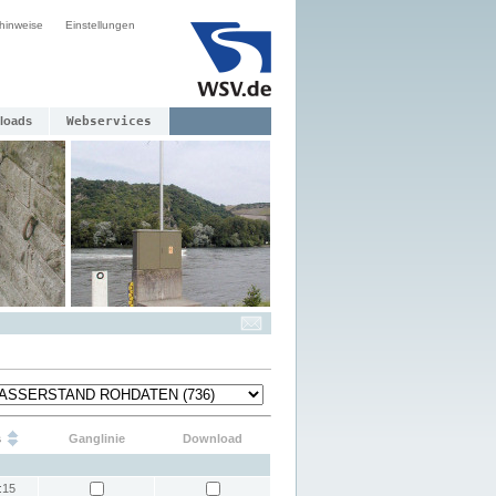
hinweise
Einstellungen
loads
Webservices
s
Ganglinie
Download
:15