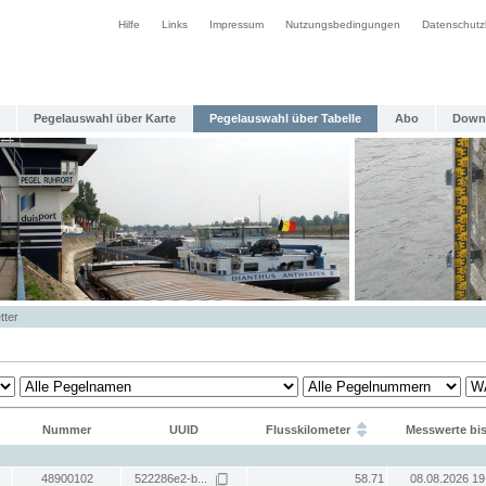
Hilfe
Links
Impressum
Nutzungsbedingungen
Datenschutz
Pegelauswahl über Karte
Pegelauswahl über Tabelle
Abo
Down
tter
Nummer
UUID
Flusskilometer
Messwerte bi
48900102
522286e2-b...
58.71
08.08.2026 19