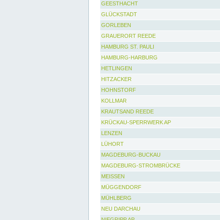
GEESTHACHT
GLÜCKSTADT
GORLEBEN
GRAUERORT REEDE
HAMBURG ST. PAULI
HAMBURG-HARBURG
HETLINGEN
HITZACKER
HOHNSTORF
KOLLMAR
KRAUTSAND REEDE
KRÜCKAU-SPERRWERK AP
LENZEN
LÜHORT
MAGDEBURG-BUCKAU
MAGDEBURG-STROMBRÜCKE
MEISSEN
MÜGGENDORF
MÜHLBERG
NEU DARCHAU
NIEGRIPP AP