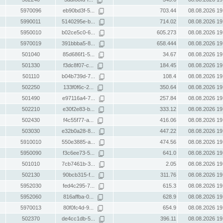
5970096
eb90bd3f-5...
703.44
08.08.2026 19
5990011
5140295e-b...
714.02
08.08.2026 19
5950010
b02ce5c0-6...
605.273
08.08.2026 19
5970019
391bbba5-8...
658.444
08.08.2026 19
501040
85d686f1-5...
34.67
08.08.2026 19
501330
f3dc8f07-c...
184.45
08.08.2026 19
501110
b04b739d-7...
108.4
08.08.2026 19
502250
133f0f6c-2...
350.64
08.08.2026 19
501490
e97116a4-7...
257.84
08.08.2026 19
502210
e30f2e83-b...
333.12
08.08.2026 19
502430
f4c55f77-a...
416.06
08.08.2026 19
503030
e32b0a28-8...
447.22
08.08.2026 19
5910010
550e3885-a...
474.56
08.08.2026 19
5950090
f3c6ee73-5...
641.0
08.08.2026 19
501010
7cb7461b-3...
2.05
08.08.2026 19
502130
90bcb315-f...
311.76
08.08.2026 19
5952030
fed4c295-7...
615.3
08.08.2026 19
5952060
816affba-0...
628.9
08.08.2026 19
5970013
80f0fc4d-9...
654.9
08.08.2026 19
502370
de4cc1db-5...
396.11
08.08.2026 19