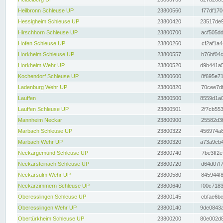
Heilbronn Schleuse UP
23800560
f77df170
Hessigheim Schleuse UP
23800420
23517de9
Hirschhorn Schleuse UP
23800700
acf505dd
Hofen Schleuse UP
23800260
cf2af1a4
Horkheim Schleuse UP
23800557
b76bf04c
Horkheim Wehr UP
23800520
d9b441a5
Kochendorf Schleuse UP
23800600
8f695e71
Ladenburg Wehr UP
23800820
70cee7df
Lauffen
23800500
8559d1a0
Lauffen Schleuse UP
23800501
2f7cb553
Mannheim Neckar
23800900
25582d3f
Marbach Schleuse UP
23800322
456974a8
Marbach Wehr UP
23800320
a73a9cb4
Neckargemünd Schleuse UP
23800740
7be3ff2e
Neckarsteinach Schleuse UP
23800720
d64d07f7
Neckarsulm Wehr UP
23800580
845944f8
Neckarzimmern Schleuse UP
23800640
f00c7183
Oberesslingen Schleuse UP
23800145
cbfae6bc
Oberesslingen Wehr UP
23800140
9de0843a
Obertürkheim Schleuse UP
23800200
80e002d8