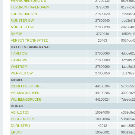
HENRICHENBURG UW
27700133
e6b68bc2
HERBRUM HAFENDAMM
3770030
8177a148
LÜDINGHAUSEN
27800020
f5bc4a51
MÜNSTER OW
27800040
ccd3e8f1
MÜNSTER UW
27800030
ed260406
RHEDE
3770040
16508b11
VERSEN TRENNSPITZE
25463
0024cc40
DATTELN-HAMM-KANAL
HAMM OW
27800060
4dbce62d
HAMM UW
27800080
4ef9dd9c
WALTROP
27800090
facc5c16
WERRIES OW
27800050
d31767ef
DIEMEL
DIEMELTALSPERRE
44100104
5cdc6555
HELMINGHAUSEN
44100206
33092c28
WILHELMSBRÜCKE
44100024
7deedc21
DONAU
ACHLEITEN
10094006
c389c9e2
DEGGENDORF
10081004
53d40547
DÜRNSTEIN
42012
ce4e3050
ERLAU
10096001
99619dc5