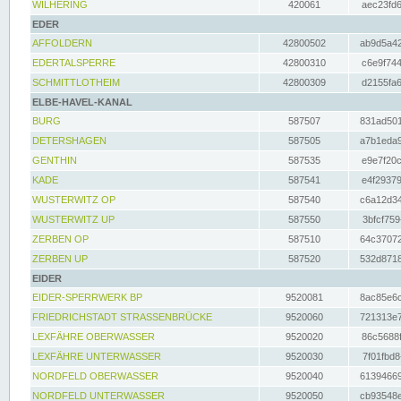
WILHERING
420061
aec23fd6
EDER
AFFOLDERN
42800502
ab9d5a42
EDERTALSPERRE
42800310
c6e9f744
SCHMITTLOTHEIM
42800309
d2155fa6
ELBE-HAVEL-KANAL
BURG
587507
831ad501
DETERSHAGEN
587505
a7b1eda9
GENTHIN
587535
e9e7f20c
KADE
587541
e4f29379
WUSTERWITZ OP
587540
c6a12d34
WUSTERWITZ UP
587550
3bfcf759
ZERBEN OP
587510
64c37072
ZERBEN UP
587520
532d8718
EIDER
EIDER-SPERRWERK BP
9520081
8ac85e6c
FRIEDRICHSTADT STRASSENBRÜCKE
9520060
721313e7
LEXFÄHRE OBERWASSER
9520020
86c5688f
LEXFÄHRE UNTERWASSER
9520030
7f01fbd8
NORDFELD OBERWASSER
9520040
61394669
NORDFELD UNTERWASSER
9520050
cb93548e