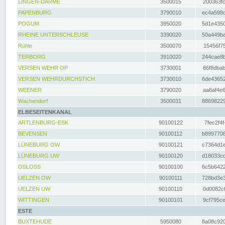
LINGEN-DARME
3500015
200363fc
PAPENBURG
3790010
ec4a598d
POGUM
3950020
5d1e4350
RHEINE UNTERSCHLEUSE
3390020
50a449ba
Rühle
3500070
15456f75
TERBORG
3910020
244cae8b
VERSEN WEHR OP
3730001
86f8dbab
VERSEN WEHRDURCHSTICH
3730010
6de43652
WEENER
3790020
aa6af4e6
Wachendorf
3500031
88698229
ELBESEITENKANAL
ARTLENBURG-ESK
90100122
7fec2f4f
BEVENSEN
90100112
b8997708
LÜNEBURG OW
90100121
c7364d1e
LÜNEBURG UW
90100120
d18033cd
OSLOSS
90100100
6c5b6422
UELZEN OW
90100111
728bd3e3
UELZEN UW
90100110
0d0082cf
WITTINGEN
90100101
9cf795ce
ESTE
BUXTEHUDE
5950080
8a08c920