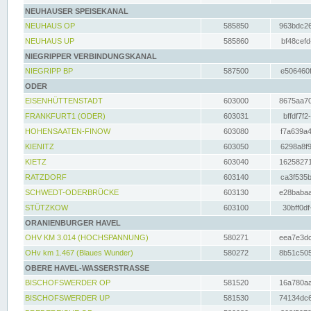
NEUHAUSER SPEISEKANAL
NEUHAUS OP
585850
963bdc26
NEUHAUS UP
585860
bf48cefd
NIEGRIPPER VERBINDUNGSKANAL
NIEGRIPP BP
587500
e506460f
ODER
EISENHÜTTENSTADT
603000
8675aa70
FRANKFURT1 (ODER)
603031
bffdf7f2
HOHENSAATEN-FINOW
603080
f7a639a4
KIENITZ
603050
6298a8f9
KIETZ
603040
16258271
RATZDORF
603140
ca3f535b
SCHWEDT-ODERBRÜCKE
603130
e28babaa
STÜTZKOW
603100
30bff0df
ORANIENBURGER HAVEL
OHV KM 3.014 (HOCHSPANNUNG)
580271
eea7e3dc
OHv km 1.467 (Blaues Wunder)
580272
8b51c505
OBERE HAVEL-WASSERSTRASSE
BISCHOFSWERDER OP
581520
16a780aa
BISCHOFSWERDER UP
581530
74134dc6