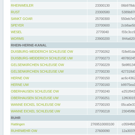
RHEINWEILER
23300130
06b978dd
RUST
23300580
5389b878
SANKT GOAR
25700300
550eb7e9
SPEYER
23700600
2cb8ae5b
WESEL
2770040
f33c3cc9
WORMS
23900200
844a620f
RHEIN-HERNE-KANAL
DUISBURG-MEIDERICH SCHLEUSE OW
27700262
f18e81da
DUISBURG-MEIDERICH SCHLEUSE UW
27700273
48780245
GELSENKIRCHEN SCHLEUSE OW
27700229
5b9f8134
GELSENKIRCHEN SCHLEUSE UW
27700230
427318d0
HERNE OW
27700150
ac6c4362
HERNE UW
27700160
b9975ea1
OBERHAUSEN SCHLEUSE OW
27700240
e251f943
OBERHAUSEN SCHLEUSE UW
27700251
12f63015
WANNE EICKEL SCHLEUSE OW
27700193
05ca0e33
WANNE EICKEL SCHLEUSE UW
27700218
23045f8b
RUHR
Hattingen
2769510000100
c0594fb5
RUHRWEHR OW
27600090
12a3037f