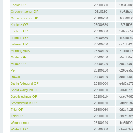
Fankel UP
26900300
583420a8
Grevenmacher OP
2610180
6e72bebf
Grevenmacher UP
26100200
69308142
Koblenz OP
26900880
3f64ff08
Koblenz UP
26900900
9dbcac54
Lehmen OP
26900680
d0abe01a
Lehmen UP
26900700
dc1bb420
Mehring AMS
26700100
4c1b6f17
Müden OP
26900480
a5c880a3
Müden UP
26900500
edc67ca3
Perl
26100100
c263ea53
Ruwer
26500150
abd34ee6
Sankt Aldegund OP
26900080
e4d6a271
Sankt Aldegund UP
26900100
20640279
Stadtbredimus OP
26100110
cceb7060
Stadtbredimus UP
26100130
dfdf753b
Trier OP
26500080
9d2b4126
Trier UP
26500100
3bec53ca
Wincheringen
26100140
bb5560fc
Wintrich OP
26700380
cb4789e4