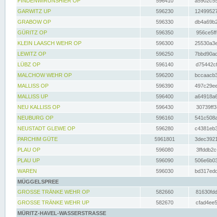
FINDENWIRUNSHIER OP
596410
a5902c55
GARWITZ UP
596230
12499527
GRABOW OP
596330
db4a69b2
GÜRITZ OP
596350
956ce5ff
KLEIN LAASCH WEHR OP
596300
25530a3e
LEWITZ OP
596250
7bbd90ad
LÜBZ OP
596140
d75442cf
MALCHOW WEHR OP
596200
bccaacb3
MALLISS OP
596390
497c29ee
MALLISS UP
596400
a64918a6
NEU KALLISS OP
596430
30739ff3
NEUBURG OP
596160
541c508a
NEUSTADT GLEWE OP
596280
c4381eb3
PARCHIM GÜTE
5961801
3dec3921
PLAU OP
596080
3ffddb2c
PLAU UP
596090
506e6b03
WAREN
596030
bd317edd
MÜGGELSPREE
GROSSE TRÄNKE WEHR OP
582660
81630fdd
GROSSE TRÄNKE WEHR UP
582670
cfad4ee5
MÜRITZ-HAVEL-WASSERSTRASSE