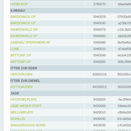
IJSSELKOP
2790070
bbaefa8e
ILMENAU
BARDOWICK OP
5940029
07830b68
BARDOWICK UP
5940030
a238b70f
FAHRENHOLZ OP
5940070
c33c3667
FAHRENHOLZ UP
5940060
bb62b28f
ILMENAU SPERRWERK AP
5940080
6b05e8dc
LÜNE
5940020
d7a8df36
WITTORF OP
5940049
eb3d4195
WITTORF UP
5940050
308c39b6
ITTER ZUR EDER
HERZHAUSEN
42800218
855205e7
ITTER ZUR DIEMEL
KOTTHAUSEN
44100013
36243256
JADE
HOOKSIELPLATE
9430020
fac30fe9
JADE-WESER-PORT
9430050
33bdec83
MELLUMPLATE
9420010
c8b9a2b6
SCHILLIG
9430030
b1cda5a0
WANGEROOGE NORD
9420030
c41d42b1