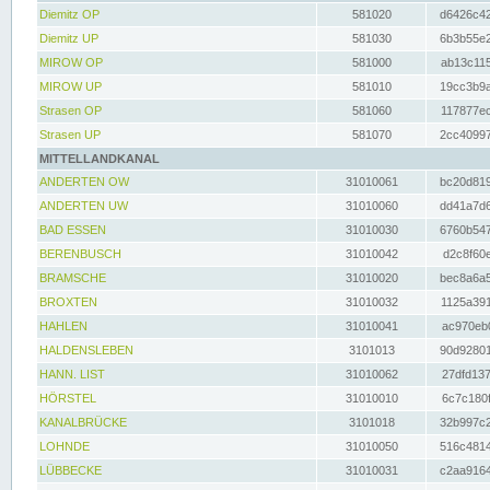
Diemitz OP
581020
d6426c42
Diemitz UP
581030
6b3b55e2
MIROW OP
581000
ab13c115
MIROW UP
581010
19cc3b9a
Strasen OP
581060
117877ec
Strasen UP
581070
2cc40997
MITTELLANDKANAL
ANDERTEN OW
31010061
bc20d819
ANDERTEN UW
31010060
dd41a7d6
BAD ESSEN
31010030
6760b547
BERENBUSCH
31010042
d2c8f60e
BRAMSCHE
31010020
bec8a6a5
BROXTEN
31010032
1125a391
HAHLEN
31010041
ac970eb0
HALDENSLEBEN
3101013
90d92801
HANN. LIST
31010062
27dfd137
HÖRSTEL
31010010
6c7c180f
KANALBRÜCKE
3101018
32b997c2
LOHNDE
31010050
516c4814
LÜBBECKE
31010031
c2aa9164