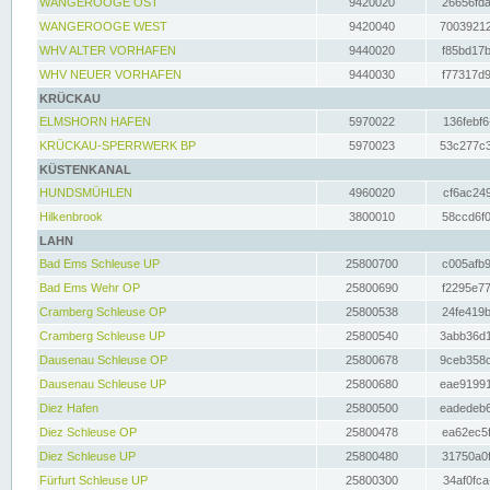
WANGEROOGE OST
9420020
26656fda
WANGEROOGE WEST
9420040
70039212
WHV ALTER VORHAFEN
9440020
f85bd17b
WHV NEUER VORHAFEN
9440030
f77317d9
KRÜCKAU
ELMSHORN HAFEN
5970022
136febf6
KRÜCKAU-SPERRWERK BP
5970023
53c277c3
KÜSTENKANAL
HUNDSMÜHLEN
4960020
cf6ac249
Hilkenbrook
3800010
58ccd6f0
LAHN
Bad Ems Schleuse UP
25800700
c005afb9
Bad Ems Wehr OP
25800690
f2295e77
Cramberg Schleuse OP
25800538
24fe419b
Cramberg Schleuse UP
25800540
3abb36d1
Dausenau Schleuse OP
25800678
9ceb358c
Dausenau Schleuse UP
25800680
eae91991
Diez Hafen
25800500
eadedeb6
Diez Schleuse OP
25800478
ea62ec5f
Diez Schleuse UP
25800480
31750a0f
Fürfurt Schleuse UP
25800300
34af0fca