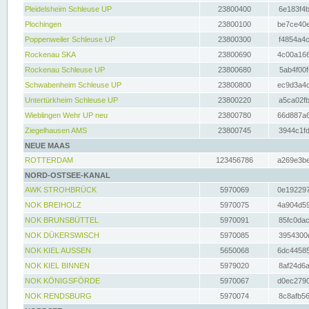
Pleidelsheim Schleuse UP
23800400
6e183f4b
Plochingen
23800100
be7ce40e
Poppenweiler Schleuse UP
23800300
f4854a4c
Rockenau SKA
23800690
4c00a166
Rockenau Schleuse UP
23800680
5ab4f00f
Schwabenheim Schleuse UP
23800800
ec9d3a4d
Untertürkheim Schleuse UP
23800220
a5ca02fb
Wieblingen Wehr UP neu
23800780
66d887a6
Ziegelhausen AMS
23800745
3944c1fd
NEUE MAAS
ROTTERDAM
123456786
a269e3be
NORD-OSTSEE-KANAL
AWK STROHBRÜCK
5970069
0e192297
NOK BREIHOLZ
5970075
4a904d59
NOK BRUNSBÜTTEL
5970091
85fc0dac
NOK DÜKERSWISCH
5970085
3954300d
NOK KIEL AUSSEN
5650068
6dc44585
NOK KIEL BINNEN
5979020
8af24d6a
NOK KÖNIGSFÖRDE
5970067
d0ec2790
NOK RENDSBURG
5970074
8c8afb56