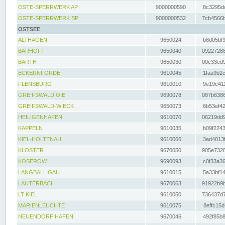
OSTE-SPERRWERK AP
9000000590
8c3295dc
OSTE-SPERRWERK BP
9000000532
7cb4566b
OSTSEE
ALTHAGEN
9650024
b8d05bf9
BARHÖFT
9650040
09227288
BARTH
9650030
00c33ed9
ECKERNFÖRDE
9610045
1faa9b2c
FLENSBURG
9610010
9e19c411
GREIFSWALD OIE
9690078
087b6386
GREIFSWALD-WIECK
9650073
6b53ef42
HEILIGENHAFEN
9610070
06219dd9
KAPPELN
9610035
b09f2243
KIEL-HOLTENAU
9610066
3ad4013f
KLOSTER
9670050
905e7328
KOSEROW
9690093
c0f33a36
LANGBALLIGAU
9610015
5a33bf14
LAUTERBACH
9670063
91922b9b
LT KIEL
9610050
736437d7
MARIENLEUCHTE
9610075
8effc15d
NEUENDORF HAFEN
9670046
492f85b8