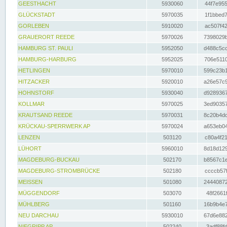
GEESTHACHT
5930060
44f7e955
GLÜCKSTADT
5970035
1f1bbed7
GORLEBEN
5910020
ac507f42
GRAUERORT REEDE
5970026
7398029b
HAMBURG ST. PAULI
5952050
d488c5cc
HAMBURG-HARBURG
5952025
706e5110
HETLINGEN
5970010
599c23b1
HITZACKER
5920010
a26e57c9
HOHNSTORF
5930040
d9289367
KOLLMAR
5970025
3ed90357
KRAUTSAND REEDE
5970031
8c20b4dc
KRÜCKAU-SPERRWERK AP
5970024
a653eb04
LENZEN
503120
c80a4f21
LÜHORT
5960010
8d18d129
MAGDEBURG-BUCKAU
502170
b8567c1e
MAGDEBURG-STROMBRÜCKE
502180
ccccb57f
MEISSEN
501080
24440872
MÜGGENDORF
503070
48f2661f
MÜHLBERG
501160
16b9b4e7
NEU DARCHAU
5930010
67d6e882
NIEGRIPP AP
502240
3adf88fd