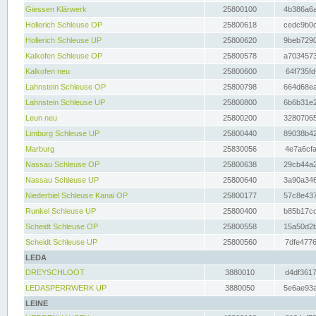
Giessen Klärwerk
25800100
4b386a6a
Hollerich Schleuse OP
25800618
cedc9b0c
Hollerich Schleuse UP
25800620
9beb7290
Kalkofen Schleuse OP
25800578
a7034573
Kalkofen neu
25800600
64f735fd
Lahnstein Schleuse OP
25800798
664d68ea
Lahnstein Schleuse UP
25800800
6b6b31e2
Leun neu
25800200
32807065
Limburg Schleuse UP
25800440
89038b42
Marburg
25830056
4e7a6cfa
Nassau Schleuse OP
25800638
29cb44a2
Nassau Schleuse UP
25800640
3a90a346
Niederbiel Schleuse Kanal OP
25800177
57c8e437
Runkel Schleuse UP
25800400
b85b17cc
Scheidt Schleuse OP
25800558
15a50d2b
Scheidt Schleuse UP
25800560
7dfe4776
LEDA
DREYSCHLOOT
3880010
d4df3617
LEDASPERRWERK UP
3880050
5e6ae93a
LEINE