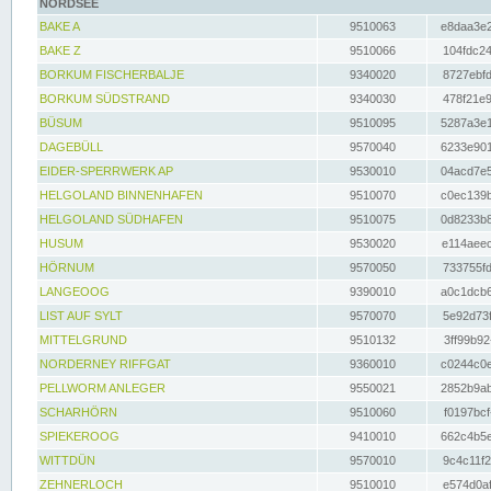
NORDSEE
BAKE A
9510063
e8daa3e2
BAKE Z
9510066
104fdc24
BORKUM FISCHERBALJE
9340020
8727ebfd
BORKUM SÜDSTRAND
9340030
478f21e9
BÜSUM
9510095
5287a3e1
DAGEBÜLL
9570040
6233e901
EIDER-SPERRWERK AP
9530010
04acd7e5
HELGOLAND BINNENHAFEN
9510070
c0ec139b
HELGOLAND SÜDHAFEN
9510075
0d8233b8
HUSUM
9530020
e114aeec
HÖRNUM
9570050
733755fd
LANGEOOG
9390010
a0c1dcb6
LIST AUF SYLT
9570070
5e92d73f
MITTELGRUND
9510132
3ff99b92
NORDERNEY RIFFGAT
9360010
c0244c0e
PELLWORM ANLEGER
9550021
2852b9ab
SCHARHÖRN
9510060
f0197bcf
SPIEKEROOG
9410010
662c4b5e
WITTDÜN
9570010
9c4c11f2
ZEHNERLOCH
9510010
e574d0af