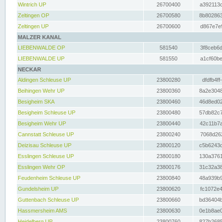
Wintrich UP
26700400
a392113c
Zeltingen OP
26700580
8b802863
Zeltingen UP
26700600
d867e7e9
MALZER KANAL
LIEBENWALDE OP
581540
3f8ceb6d
LIEBENWALDE UP
581550
a1cf60be
NECKAR
Aldingen Schleuse UP
23800280
dfdfb4ff
Beihingen Wehr UP
23800360
8a2e3048
Besigheim SKA
23800460
46d8ed02
Besigheim Schleuse UP
23800480
57db82c7
Besigheim Wehr UP
23800440
42c11b7a
Cannstatt Schleuse UP
23800240
7068d262
Deizisau Schleuse UP
23800120
c5b6243d
Esslingen Schleuse UP
23800180
130a3761
Esslingen Wehr OP
23800176
31c32a38
Feudenheim Schleuse UP
23800840
48a939b9
Gundelsheim UP
23800620
fc1072e4
Guttenbach Schleuse UP
23800660
bd36404b
Hassmersheim AMS
23800630
0e1b8ae0
Heidelberg UP
23800760
827b2685