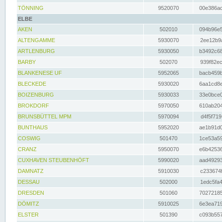
TÖNNING
9520070
00e386ac
ELBE
AKEN
502010
094b96e5
ALTENGAMME
5930070
2ee12b9a
ARTLENBURG
5930050
b3492c68
BARBY
502070
939f82ec
BLANKENESE UF
5952065
bacb459b
BLECKEDE
5930020
6aa1cd8e
BOIZENBURG
5930033
33e0bce0
BROKDORF
5970050
610ab204
BRUNSBÜTTEL MPM
5970094
d4f5f719
BUNTHAUS
5952020
ae1b91d0
COSWIG
501470
1ce53a59
CRANZ
5950070
e6b42536
CUXHAVEN STEUBENHÖFT
5990020
aad49293
DAMNATZ
5910030
c233674f
DESSAU
502000
1edc5fa4
DRESDEN
501060
70272185
DÖMITZ
5910025
6e3ea719
ELSTER
501390
c093b557