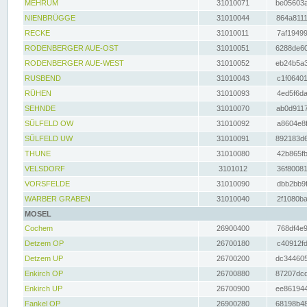
MEHRUM
31010071
be05603a
NIENBRÜGGE
31010044
864a8111
RECKE
31010011
7af19499
RODENBERGER AUE-OST
31010051
6288de60
RODENBERGER AUE-WEST
31010052
eb24b5a3
RUSBEND
31010043
c1f06401
RÜHEN
31010093
4ed5f6da
SEHNDE
31010070
ab0d9117
SÜLFELD OW
31010092
a8604e8f
SÜLFELD UW
31010091
892183d6
THUNE
31010080
42b865fb
VELSDORF
3101012
36f80081
VORSFELDE
31010090
dbb2bb9f
WARBER GRABEN
31010040
2f1080ba
MOSEL
Cochem
26900400
768df4e9
Detzem OP
26700180
c40912fd
Detzem UP
26700200
dc344605
Enkirch OP
26700880
87207dcd
Enkirch UP
26700900
ee861944
Fankel OP
26900280
68198b48