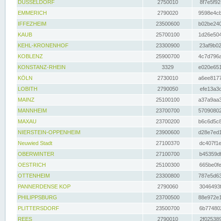
DÜSSELDORF
2750010
8f7e5f92
EMMERICH
2790020
9598e4cb
IFFEZHEIM
23500600
b02be240
KAUB
25700100
1d26e504
KEHL-KRONENHOF
23300900
23af9b02
KOBLENZ
25900700
4c7d796a
KONSTANZ-RHEIN
3329
e020e651
KÖLN
2730010
a6ee8177
LOBITH
2790050
efe13a3d
MAINZ
25100100
a37a9aa3
MANNHEIM
23700700
57090802
MAXAU
23700200
b6c6d5c8
NIERSTEIN-OPPENHEIM
23900600
d28e7ed1
Neuwied Stadt
27100370
dc407f1e
OBERWINTER
27100700
b45359df
OESTRICH
25100300
665be0fe
OTTENHEIM
23300800
787e5d63
PANNERDENSE KOP
2790060
3046493f
PHILIPPSBURG
23700500
88e972e1
PLITTERSDORF
23500700
6b774802
REES
2790010
2f025389