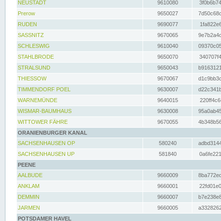
NEUSTADT
9610080
3f0b6b74
Prerow
9650027
7d50c68c
RUDEN
9690077
1fa822e6
SASSNITZ
9670065
9e7b2a4d
SCHLESWIG
9610040
09370c05
STAHLBRODE
9650070
340707f4
STRALSUND
9650043
b9163121
THIESSOW
9670067
d1c9bb3c
TIMMENDORF POEL
9630007
d22c341b
WARNEMÜNDE
9640015
220ff4c6
WISMAR-BAUMHAUS
9630008
95a0ab45
WITTOWER FÄHRE
9670055
4b348b56
ORANIENBURGER KANAL
SACHSENHAUSEN OP
580240
adbd3144
SACHSENHAUSEN UP
581840
0a6fe221
PEENE
AALBUDE
9660009
8ba772ed
ANKLAM
9660001
22fd01e0
DEMMIN
9660007
b7e238e8
JARMEN
9660005
a3328262
POTSDAMER HAVEL