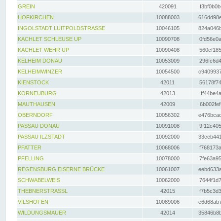
GREIN
420091
f3bf0b0b
HOFKIRCHEN
10088003
616dd98e
INGOLSTADT LUITPOLDSTRASSE
10046105
824a046b
KACHLET SCHLEUSE UP
10090708
0fd56e0a
KACHLET WEHR UP
10090408
560cf185
KELHEIM DONAU
10053009
296fc6d4
KELHEIMWINZER
10054500
c9409937
KIENSTOCK
42011
56178f74
KORNEUBURG
42013
ff44be4a
MAUTHAUSEN
42009
6b002fef
OBERNDORF
10056302
e476bcad
PASSAU DONAU
10091008
9f12c405
PASSAU ILZSTADT
10092000
33ceb441
PFATTER
10068006
f768173a
PFELLING
10078000
7fe63a95
REGENSBURG EISERNE BRÜCKE
10061007
eebd633a
SCHWABELWEIS
10062000
7644f1d7
THEBNERSTRASSL
42015
f7b5c3d3
VILSHOFEN
10089006
e6d68ab7
WILDUNGSMAUER
42014
35846b8b