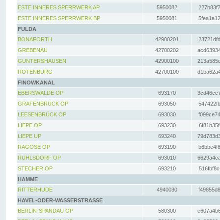
ESTE INNERES SPERRWERK AP
5950082
227b83f7
ESTE INNERES SPERRWERK BP
5950081
5fea1a12
FULDA
BONAFORTH
42900201
23721dfd
GREBENAU
42700202
acd63934
GUNTERSHAUSEN
42900100
213a585d
ROTENBURG
42700100
d1ba62a4
FINOWKANAL
EBERSWALDE OP
693170
3cd46cc7
GRAFENBRÜCK OP
693050
547422fb
LEESENBRÜCK OP
693030
f099ce74
LIEPE OP
693230
6f81b35f
LIEPE UP
693240
79d783d3
RAGÖSE OP
693190
b6bbe4f8
RUHLSDORF OP
693010
6629a4ca
STECHER OP
693210
516fbf8c
HAMME
RITTERHUDE
4940030
f49855d8
HAVEL-ODER-WASSERSTRASSE
BERLIN-SPANDAU OP
580300
e607a4b6