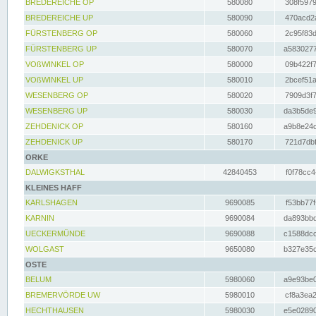
BREDEREICHE OP
580080
308f5979
BREDEREICHE UP
580090
470acd2a
FÜRSTENBERG OP
580060
2c95f83d
FÜRSTENBERG UP
580070
a5830277
VOßWINKEL OP
580000
09b422f7
VOßWINKEL UP
580010
2bcef51a
WESENBERG OP
580020
7909d3f7
WESENBERG UP
580030
da3b5de9
ZEHDENICK OP
580160
a9b8e24c
ZEHDENICK UP
580170
721d7dbf
ORKE
DALWIGKSTHAL
42840453
f0f78cc4
KLEINES HAFF
KARLSHAGEN
9690085
f53bb77f
KARNIN
9690084
da893bbd
UECKERMÜNDE
9690088
c1588dcc
WOLGAST
9650080
b327e35c
OSTE
BELUM
5980060
a9e93be0
BREMERVÖRDE UW
5980010
cf8a3ea2
HECHTHAUSEN
5980030
e5e02890