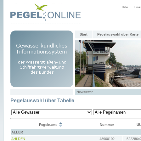
Hilfe
Link
Start
Pegelauswahl über Karte
Newsletter
Pegelauswahl über Tabelle
Pegelname
Nummer
UU
ALLER
AHLDEN
48900102
522286e2