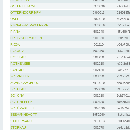
OSTERIFF MPM
5970096
eb90bd3f
OTTERNDORF MPM
5990011
5140295e
OVER
5950010
b02ce5c0
PINNAU-SPERRWERK AP
5970019
391bbba5
PIRNA
501040
85d686f1
PRETZSCH-MAUKEN
501330
f3dc8f07
RIESA
501110
b04b739d
ROGÄTZ
502250
133f0f6c
ROSSLAU
501490
e97116a4
ROTHENSEE
502210
e30f2e83
SANDAU
502430
f4c55f77
SCHARLEUK
503030
e32b0a28
SCHNACKENBURG
5910010
550e3885
SCHULAU
5950090
f3c6ee73
SCHÖNA
501010
7cb7461b
SCHÖNEBECK
502130
90bcb315
SCHÖPFSTELLE
5952030
fed4c295
SEEMANNSHÖFT
5952060
816affba
STADERSAND
5970013
80f0fc4d
STORKAU
502370
de4cc1db