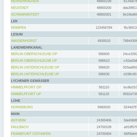
HERRENHAUSEN
48800108
8134af78
NEUSTADT
48800200
dda39817
SCHWARMSTEDT
48800301
8e16bd66
LEK
KRIMPEN
123456784
f5c96f13
LESUM
WASSERHORST
4930010
76844306
LANDWEHRKANAL
BERLIN-OBERSCHLEUSE OP
586600
24ce3282
BERLIN-OBERSCHLEUSE UP
586610
c42ad3df
BERLIN-UNTERSCHLEUSE OP
586620
503ad891
BERLIN-UNTERSCHLEUSE UP
586630
d198c901
LYCHENER GEWÄSSER
HIMMELPFORT OP
581110
bcdfa310
HIMMELPFORT UP
581120
9592d736
LÜHE
HORNEBURG
5960020
3244d787
MAIN
ASTHEIM
24300406
3de69bf8
FAULBACH
24700109
a919f57f
FRANKFURT OSTHAFEN
24700404
66ff3eb4