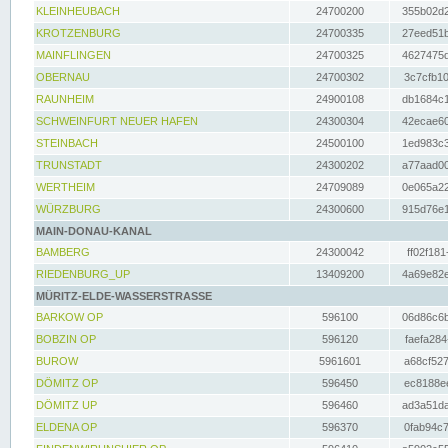
KLEINHEUBACH
24700200
355b02d2
KROTZENBURG
24700335
27eed51b
MAINFLINGEN
24700325
4627475d
OBERNAU
24700302
3c7cfb10
RAUNHEIM
24900108
db1684c1
SCHWEINFURT NEUER HAFEN
24300304
42ecae60
STEINBACH
24500100
1ed983c3
TRUNSTADT
24300202
a77aad00
WERTHEIM
24709089
0e065a22
WÜRZBURG
24300600
915d76e1
MAIN-DONAU-KANAL
BAMBERG
24300042
ff02f181
RIEDENBURG_UP
13409200
4a69e82e
MÜRITZ-ELDE-WASSERSTRASSE
BARKOW OP
596100
06d86c6b
BOBZIN OP
596120
faefa284
BUROW
5961601
a68cf527
DÖMITZ OP
596450
ec8188ee
DÖMITZ UP
596460
ad3a51da
ELDENA OP
596370
0fab94c7