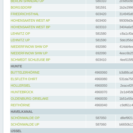
BERLIN-SPANDAU UP
580310
2c68509c
BORGSDORF
581591
1b2e2996
FRIEDRICHSTHAL
603420
314945d6
HOHENSAATEN WEST AP
603400
99309d3e
HOHENSAATEN WEST BP
603310
3404a6e5
LEHNITZ OP
581580
c8a1cf0a
LEHNITZ UP
581590
5bb1f56d
NIEDERFINOW SHW OP
692080
414dd4ee
NIEDERFINOW SHW UP
692090
4eec6b25
SCHWEDT SCHLEUSE BP
603410
4ee515f9
HUNTE
BUTTELERHÖRNE
4960060
b3d88ca6
ELSFLETH OHRT
4960080
531da758
HOLLERSIEL
4960050
2eacef2f
HUNTEBRÜCK
4960070
2e1d458b
OLDENBURG-DRIELAKE
4960030
1b51e55e
REITHÖRNE
4960040
c9df61c4
HAVELKANAL
SCHÖNWALDE OP
587050
d8ef9f21
SCHÖNWALDE UP
587060
b6650b13
IJSSEL