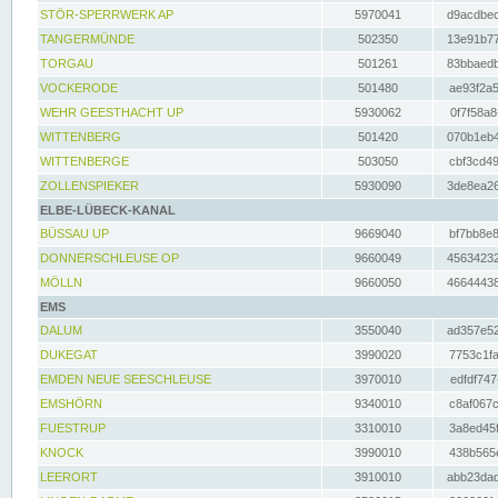
STÖR-SPERRWERK AP
5970041
d9acdbec
TANGERMÜNDE
502350
13e91b77
TORGAU
501261
83bbaedb
VOCKERODE
501480
ae93f2a5
WEHR GEESTHACHT UP
5930062
0f7f58a8
WITTENBERG
501420
070b1eb4
WITTENBERGE
503050
cbf3cd49
ZOLLENSPIEKER
5930090
3de8ea26
ELBE-LÜBECK-KANAL
BÜSSAU UP
9669040
bf7bb8e8
DONNERSCHLEUSE OP
9660049
45634232
MÖLLN
9660050
46644438
EMS
DALUM
3550040
ad357e52
DUKEGAT
3990020
7753c1fa
EMDEN NEUE SEESCHLEUSE
3970010
edfdf747
EMSHÖRN
9340010
c8af067c
FUESTRUP
3310010
3a8ed45f
KNOCK
3990010
438b565e
LEERORT
3910010
abb23dad