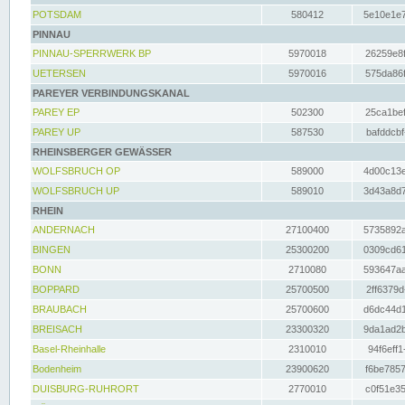
POTSDAM
580412
5e10e1e7
PINNAU
PINNAU-SPERRWERK BP
5970018
26259e8f
UETERSEN
5970016
575da86f
PAREYER VERBINDUNGSKANAL
PAREY EP
502300
25ca1bef
PAREY UP
587530
bafddcbf
RHEINSBERGER GEWÄSSER
WOLFSBRUCH OP
589000
4d00c13e
WOLFSBRUCH UP
589010
3d43a8d7
RHEIN
ANDERNACH
27100400
5735892a
BINGEN
25300200
0309cd61
BONN
2710080
593647aa
BOPPARD
25700500
2ff6379d
BRAUBACH
25700600
d6dc44d1
BREISACH
23300320
9da1ad2b
Basel-Rheinhalle
2310010
94f6eff1
Bodenheim
23900620
f6be7857
DUISBURG-RUHRORT
2770010
c0f51e35