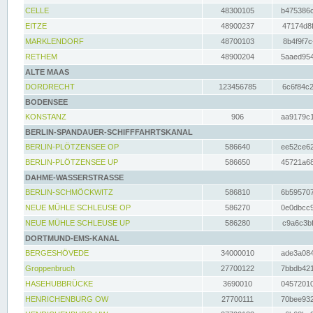
CELLE
48300105
b475386c
EITZE
48900237
47174d8f
MARKLENDORF
48700103
8b4f9f7c
RETHEM
48900204
5aaed954
ALTE MAAS
DORDRECHT
123456785
6c6f84c2
BODENSEE
KONSTANZ
906
aa9179c1
BERLIN-SPANDAUER-SCHIFFFAHRTSKANAL
BERLIN-PLÖTZENSEE OP
586640
ee52ce62
BERLIN-PLÖTZENSEE UP
586650
45721a68
DAHME-WASSERSTRASSE
BERLIN-SCHMÖCKWITZ
586810
6b595707
NEUE MÜHLE SCHLEUSE OP
586270
0e0dbcc9
NEUE MÜHLE SCHLEUSE UP
586280
c9a6c3bf
DORTMUND-EMS-KANAL
BERGESHÖVEDE
34000010
ade3a084
Groppenbruch
27700122
7bbdb421
HASEHUBBRÜCKE
3690010
04572010
HENRICHENBURG OW
27700111
70bee932