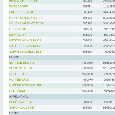
BERLIN-SPANDAU UP
580310
2c68509c
BORGSDORF
581591
1b2e2996
FRIEDRICHSTHAL
603420
314945d6
HOHENSAATEN WEST AP
603400
99309d3e
HOHENSAATEN WEST BP
603310
3404a6e5
LEHNITZ OP
581580
c8a1cf0a
LEHNITZ UP
581590
5bb1f56d
NIEDERFINOW SHW OP
692080
414dd4ee
NIEDERFINOW SHW UP
692090
4eec6b25
SCHWEDT SCHLEUSE BP
603410
4ee515f9
HUNTE
BUTTELERHÖRNE
4960060
b3d88ca6
ELSFLETH OHRT
4960080
531da758
HOLLERSIEL
4960050
2eacef2f
HUNTEBRÜCK
4960070
2e1d458b
OLDENBURG-DRIELAKE
4960030
1b51e55e
REITHÖRNE
4960040
c9df61c4
HAVELKANAL
SCHÖNWALDE OP
587050
d8ef9f21
SCHÖNWALDE UP
587060
b6650b13
IJSSEL