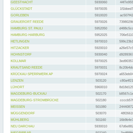
GEESTHACHT
5930060
44f7e955
GLÜCKSTADT
5970035
1f1bbed7
GORLEBEN
5910020
ac507f42
GRAUERORT REEDE
5970026
7398029b
HAMBURG ST. PAULI
5952050
d488c5cc
HAMBURG-HARBURG
5952025
706e5110
HETLINGEN
5970010
599c23b1
HITZACKER
5920010
a26e57c9
HOHNSTORF
5930040
d9289367
KOLLMAR
5970025
3ed90357
KRAUTSAND REEDE
5970031
8c20b4dc
KRÜCKAU-SPERRWERK AP
5970024
a653eb04
LENZEN
503120
c80a4f21
LÜHORT
5960010
8d18d129
MAGDEBURG-BUCKAU
502170
b8567c1e
MAGDEBURG-STROMBRÜCKE
502180
ccccb57f
MEISSEN
501080
24440872
MÜGGENDORF
503070
48f2661f
MÜHLBERG
501160
16b9b4e7
NEU DARCHAU
5930010
67d6e882
NIEGRIPP AP
502240
3adf88fd