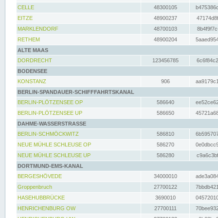
CELLE
48300105
b475386c
EITZE
48900237
47174d8f
MARKLENDORF
48700103
8b4f9f7c
RETHEM
48900204
5aaed954
ALTE MAAS
DORDRECHT
123456785
6c6f84c2
BODENSEE
KONSTANZ
906
aa9179c1
BERLIN-SPANDAUER-SCHIFFFAHRTSKANAL
BERLIN-PLÖTZENSEE OP
586640
ee52ce62
BERLIN-PLÖTZENSEE UP
586650
45721a68
DAHME-WASSERSTRASSE
BERLIN-SCHMÖCKWITZ
586810
6b595707
NEUE MÜHLE SCHLEUSE OP
586270
0e0dbcc9
NEUE MÜHLE SCHLEUSE UP
586280
c9a6c3bf
DORTMUND-EMS-KANAL
BERGESHÖVEDE
34000010
ade3a084
Groppenbruch
27700122
7bbdb421
HASEHUBBRÜCKE
3690010
04572010
HENRICHENBURG OW
27700111
70bee932