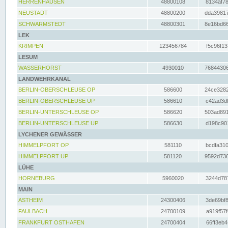
HERRENHAUSEN
48800108
8134af78
NEUSTADT
48800200
dda39817
SCHWARMSTEDT
48800301
8e16bd66
LEK
KRIMPEN
123456784
f5c96f13
LESUM
WASSERHORST
4930010
76844306
LANDWEHRKANAL
BERLIN-OBERSCHLEUSE OP
586600
24ce3282
BERLIN-OBERSCHLEUSE UP
586610
c42ad3df
BERLIN-UNTERSCHLEUSE OP
586620
503ad891
BERLIN-UNTERSCHLEUSE UP
586630
d198c901
LYCHENER GEWÄSSER
HIMMELPFORT OP
581110
bcdfa310
HIMMELPFORT UP
581120
9592d736
LÜHE
HORNEBURG
5960020
3244d787
MAIN
ASTHEIM
24300406
3de69bf8
FAULBACH
24700109
a919f57f
FRANKFURT OSTHAFEN
24700404
66ff3eb4