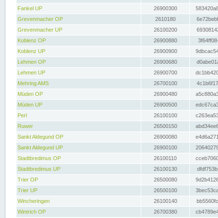
Fankel UP
26900300
583420a8
Grevenmacher OP
2610180
6e72bebf
Grevenmacher UP
26100200
69308142
Koblenz OP
26900880
3f64ff08
Koblenz UP
26900900
9dbcac54
Lehmen OP
26900680
d0abe01a
Lehmen UP
26900700
dc1bb420
Mehring AMS
26700100
4c1b6f17
Müden OP
26900480
a5c880a3
Müden UP
26900500
edc67ca3
Perl
26100100
c263ea53
Ruwer
26500150
abd34ee6
Sankt Aldegund OP
26900080
e4d6a271
Sankt Aldegund UP
26900100
20640279
Stadtbredimus OP
26100110
cceb7060
Stadtbredimus UP
26100130
dfdf753b
Trier OP
26500080
9d2b4126
Trier UP
26500100
3bec53ca
Wincheringen
26100140
bb5560fc
Wintrich OP
26700380
cb4789e4