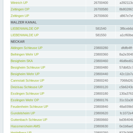
Wintrich UP
26700400
a392113c
Zeltingen OP
26700580
8b802863
Zeltingen UP
26700600
d867e7e9
MALZER KANAL
LIEBENWALDE OP
581540
3f8ceb6d
LIEBENWALDE UP
581550
a1cf60be
NECKAR
Aldingen Schleuse UP
23800280
dfdfb4ff
Beihingen Wehr UP
23800360
8a2e3048
Besigheim SKA
23800460
46d8ed02
Besigheim Schleuse UP
23800480
57db82c7
Besigheim Wehr UP
23800440
42c11b7a
Cannstatt Schleuse UP
23800240
7068d262
Deizisau Schleuse UP
23800120
c5b6243d
Esslingen Schleuse UP
23800180
130a3761
Esslingen Wehr OP
23800176
31c32a38
Feudenheim Schleuse UP
23800840
48a939b9
Gundelsheim UP
23800620
fc1072e4
Guttenbach Schleuse UP
23800660
bd36404b
Hassmersheim AMS
23800630
0e1b8ae0
Heidelberg UP
23800760
827b2685