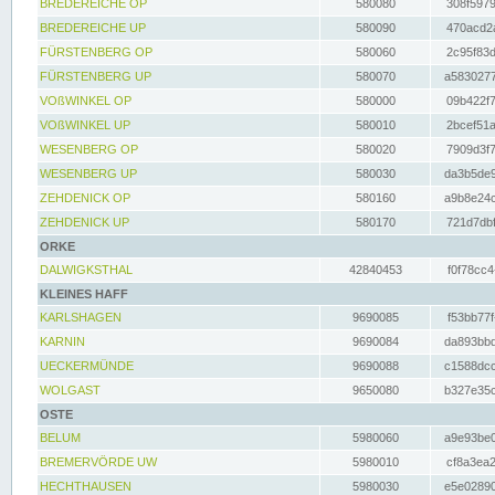
BREDEREICHE OP
580080
308f5979
BREDEREICHE UP
580090
470acd2a
FÜRSTENBERG OP
580060
2c95f83d
FÜRSTENBERG UP
580070
a5830277
VOßWINKEL OP
580000
09b422f7
VOßWINKEL UP
580010
2bcef51a
WESENBERG OP
580020
7909d3f7
WESENBERG UP
580030
da3b5de9
ZEHDENICK OP
580160
a9b8e24c
ZEHDENICK UP
580170
721d7dbf
ORKE
DALWIGKSTHAL
42840453
f0f78cc4
KLEINES HAFF
KARLSHAGEN
9690085
f53bb77f
KARNIN
9690084
da893bbd
UECKERMÜNDE
9690088
c1588dcc
WOLGAST
9650080
b327e35c
OSTE
BELUM
5980060
a9e93be0
BREMERVÖRDE UW
5980010
cf8a3ea2
HECHTHAUSEN
5980030
e5e02890