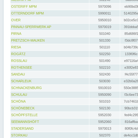
OSTERIFF MPM
5970096
eb90bd3f
OTTERNDORF MPM
5990011
5140295e
OVER
5950010
b02ce5c0
PINNAU-SPERRWERK AP
5970019
391bbba5
PIRNA
501040
85d686f1
PRETZSCH-MAUKEN
501330
f3dc8f07
RIESA
501110
b04b739d
ROGÄTZ
502250
133f0f6c
ROSSLAU
501490
e97116a4
ROTHENSEE
502210
e30f2e83
SANDAU
502430
f4c55f77
SCHARLEUK
503030
e32b0a28
SCHNACKENBURG
5910010
550e3885
SCHULAU
5950090
f3c6ee73
SCHÖNA
501010
7cb7461b
SCHÖNEBECK
502130
90bcb315
SCHÖPFSTELLE
5952030
fed4c295
SEEMANNSHÖFT
5952060
816affba
STADERSAND
5970013
80f0fc4d
STORKAU
502370
de4cc1db