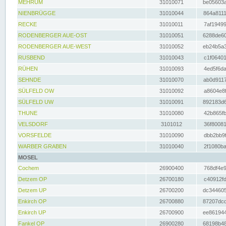
MEHRUM
31010071
be05603a
NIENBRÜGGE
31010044
864a8111
RECKE
31010011
7af19499
RODENBERGER AUE-OST
31010051
6288de60
RODENBERGER AUE-WEST
31010052
eb24b5a3
RUSBEND
31010043
c1f06401
RÜHEN
31010093
4ed5f6da
SEHNDE
31010070
ab0d9117
SÜLFELD OW
31010092
a8604e8f
SÜLFELD UW
31010091
892183d6
THUNE
31010080
42b865fb
VELSDORF
3101012
36f80081
VORSFELDE
31010090
dbb2bb9f
WARBER GRABEN
31010040
2f1080ba
MOSEL
Cochem
26900400
768df4e9
Detzem OP
26700180
c40912fd
Detzem UP
26700200
dc344605
Enkirch OP
26700880
87207dcd
Enkirch UP
26700900
ee861944
Fankel OP
26900280
68198b48