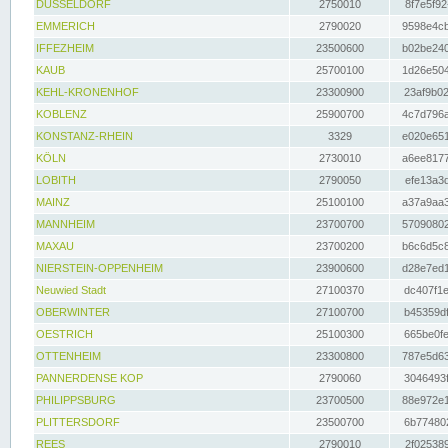
DÜSSELDORF
2750010
8f7e5f92
EMMERICH
2790020
9598e4cb
IFFEZHEIM
23500600
b02be240
KAUB
25700100
1d26e504
KEHL-KRONENHOF
23300900
23af9b02
KOBLENZ
25900700
4c7d796a
KONSTANZ-RHEIN
3329
e020e651
KÖLN
2730010
a6ee8177
LOBITH
2790050
efe13a3d
MAINZ
25100100
a37a9aa3
MANNHEIM
23700700
57090802
MAXAU
23700200
b6c6d5c8
NIERSTEIN-OPPENHEIM
23900600
d28e7ed1
Neuwied Stadt
27100370
dc407f1e
OBERWINTER
27100700
b45359df
OESTRICH
25100300
665be0fe
OTTENHEIM
23300800
787e5d63
PANNERDENSE KOP
2790060
3046493f
PHILIPPSBURG
23700500
88e972e1
PLITTERSDORF
23500700
6b774802
REES
2790010
2f025389