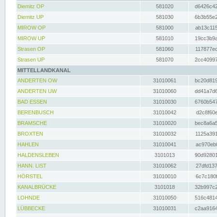
Diemitz OP
581020
d6426c42
Diemitz UP
581030
6b3b55e2
MIROW OP
581000
ab13c115
MIROW UP
581010
19cc3b9a
Strasen OP
581060
117877ec
Strasen UP
581070
2cc40997
MITTELLANDKANAL
ANDERTEN OW
31010061
bc20d819
ANDERTEN UW
31010060
dd41a7d6
BAD ESSEN
31010030
6760b547
BERENBUSCH
31010042
d2c8f60e
BRAMSCHE
31010020
bec8a6a5
BROXTEN
31010032
1125a391
HAHLEN
31010041
ac970eb0
HALDENSLEBEN
3101013
90d92801
HANN. LIST
31010062
27dfd137
HÖRSTEL
31010010
6c7c180f
KANALBRÜCKE
3101018
32b997c2
LOHNDE
31010050
516c4814
LÜBBECKE
31010031
c2aa9164