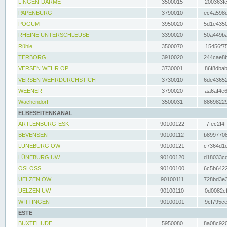
LINGEN-DARME
3500015
200363fc
PAPENBURG
3790010
ec4a598d
POGUM
3950020
5d1e4350
RHEINE UNTERSCHLEUSE
3390020
50a449ba
Rühle
3500070
15456f75
TERBORG
3910020
244cae8b
VERSEN WEHR OP
3730001
86f8dbab
VERSEN WEHRDURCHSTICH
3730010
6de43652
WEENER
3790020
aa6af4e6
Wachendorf
3500031
88698229
ELBESEITENKANAL
ARTLENBURG-ESK
90100122
7fec2f4f
BEVENSEN
90100112
b8997708
LÜNEBURG OW
90100121
c7364d1e
LÜNEBURG UW
90100120
d18033cd
OSLOSS
90100100
6c5b6422
UELZEN OW
90100111
728bd3e3
UELZEN UW
90100110
0d0082cf
WITTINGEN
90100101
9cf795ce
ESTE
BUXTEHUDE
5950080
8a08c920