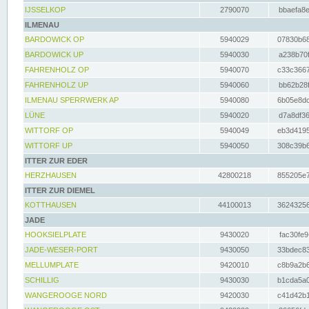
IJSSELKOP
2790070
bbaefa8e
ILMENAU
BARDOWICK OP
5940029
07830b68
BARDOWICK UP
5940030
a238b70f
FAHRENHOLZ OP
5940070
c33c3667
FAHRENHOLZ UP
5940060
bb62b28f
ILMENAU SPERRWERK AP
5940080
6b05e8dc
LÜNE
5940020
d7a8df36
WITTORF OP
5940049
eb3d4195
WITTORF UP
5940050
308c39b6
ITTER ZUR EDER
HERZHAUSEN
42800218
855205e7
ITTER ZUR DIEMEL
KOTTHAUSEN
44100013
36243256
JADE
HOOKSIELPLATE
9430020
fac30fe9
JADE-WESER-PORT
9430050
33bdec83
MELLUMPLATE
9420010
c8b9a2b6
SCHILLIG
9430030
b1cda5a0
WANGEROOGE NORD
9420030
c41d42b1