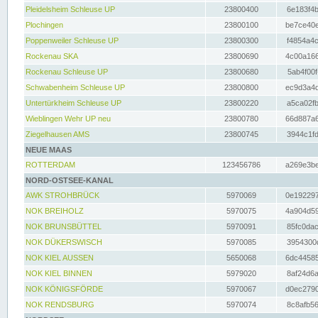
Pleidelsheim Schleuse UP
23800400
6e183f4b
Plochingen
23800100
be7ce40e
Poppenweiler Schleuse UP
23800300
f4854a4c
Rockenau SKA
23800690
4c00a166
Rockenau Schleuse UP
23800680
5ab4f00f
Schwabenheim Schleuse UP
23800800
ec9d3a4d
Untertürkheim Schleuse UP
23800220
a5ca02fb
Wieblingen Wehr UP neu
23800780
66d887a6
Ziegelhausen AMS
23800745
3944c1fd
NEUE MAAS
ROTTERDAM
123456786
a269e3be
NORD-OSTSEE-KANAL
AWK STROHBRÜCK
5970069
0e192297
NOK BREIHOLZ
5970075
4a904d59
NOK BRUNSBÜTTEL
5970091
85fc0dac
NOK DÜKERSWISCH
5970085
3954300d
NOK KIEL AUSSEN
5650068
6dc44585
NOK KIEL BINNEN
5979020
8af24d6a
NOK KÖNIGSFÖRDE
5970067
d0ec2790
NOK RENDSBURG
5970074
8c8afb56