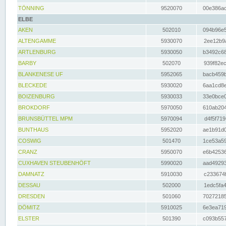
TÖNNING
9520070
00e386ac
ELBE
AKEN
502010
094b96e5
ALTENGAMME
5930070
2ee12b9a
ARTLENBURG
5930050
b3492c68
BARBY
502070
939f82ec
BLANKENESE UF
5952065
bacb459b
BLECKEDE
5930020
6aa1cd8e
BOIZENBURG
5930033
33e0bce0
BROKDORF
5970050
610ab204
BRUNSBÜTTEL MPM
5970094
d4f5f719
BUNTHAUS
5952020
ae1b91d0
COSWIG
501470
1ce53a59
CRANZ
5950070
e6b42536
CUXHAVEN STEUBENHÖFT
5990020
aad49293
DAMNATZ
5910030
c233674f
DESSAU
502000
1edc5fa4
DRESDEN
501060
70272185
DÖMITZ
5910025
6e3ea719
ELSTER
501390
c093b557