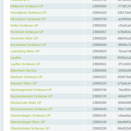
Heilbronn Schleuse UP
23800560
f77df170
Hessigheim Schleuse UP
23800420
23517de9
Hirschhorn Schleuse UP
23800700
acf505dd
Hofen Schleuse UP
23800260
cf2af1a4
Horkheim Schleuse UP
23800557
b76bf04c
Horkheim Wehr UP
23800520
d9b441a5
Kochendorf Schleuse UP
23800600
8f695e71
Ladenburg Wehr UP
23800820
70cee7df
Lauffen
23800500
8559d1a0
Lauffen Schleuse UP
23800501
2f7cb553
Mannheim Neckar
23800900
25582d3f
Marbach Schleuse UP
23800322
456974a8
Marbach Wehr UP
23800320
a73a9cb4
Neckargemünd Schleuse UP
23800740
7be3ff2e
Neckarsteinach Schleuse UP
23800720
d64d07f7
Neckarsulm Wehr UP
23800580
845944f8
Neckarzimmern Schleuse UP
23800640
f00c7183
Oberesslingen Schleuse UP
23800145
cbfae6bc
Oberesslingen Wehr UP
23800140
9de0843a
Obertürkheim Schleuse UP
23800200
80e002d8