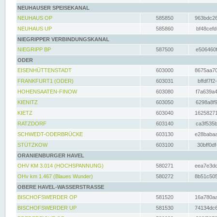
NEUHAUSER SPEISEKANAL
NEUHAUS OP
585850
963bdc26
NEUHAUS UP
585860
bf48cefd
NIEGRIPPER VERBINDUNGSKANAL
NIEGRIPP BP
587500
e506460f
ODER
EISENHÜTTENSTADT
603000
8675aa70
FRANKFURT1 (ODER)
603031
bffdf7f2
HOHENSAATEN-FINOW
603080
f7a639a4
KIENITZ
603050
6298a8f9
KIETZ
603040
16258271
RATZDORF
603140
ca3f535b
SCHWEDT-ODERBRÜCKE
603130
e28babaa
STÜTZKOW
603100
30bff0df
ORANIENBURGER HAVEL
OHV KM 3.014 (HOCHSPANNUNG)
580271
eea7e3dc
OHv km 1.467 (Blaues Wunder)
580272
8b51c505
OBERE HAVEL-WASSERSTRASSE
BISCHOFSWERDER OP
581520
16a780aa
BISCHOFSWERDER UP
581530
74134dc6