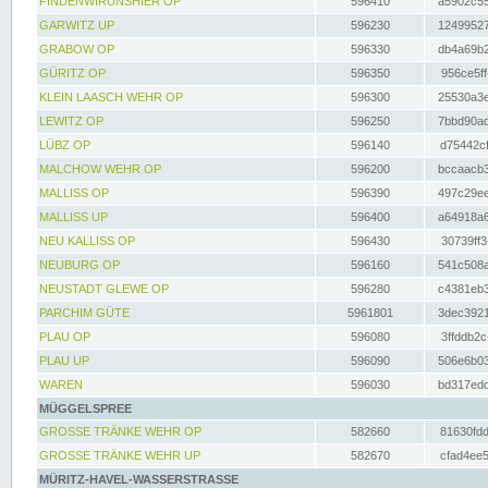
FINDENWIRUNSHIER OP
596410
a5902c55
GARWITZ UP
596230
12499527
GRABOW OP
596330
db4a69b2
GÜRITZ OP
596350
956ce5ff
KLEIN LAASCH WEHR OP
596300
25530a3e
LEWITZ OP
596250
7bbd90ad
LÜBZ OP
596140
d75442cf
MALCHOW WEHR OP
596200
bccaacb3
MALLISS OP
596390
497c29ee
MALLISS UP
596400
a64918a6
NEU KALLISS OP
596430
30739ff3
NEUBURG OP
596160
541c508a
NEUSTADT GLEWE OP
596280
c4381eb3
PARCHIM GÜTE
5961801
3dec3921
PLAU OP
596080
3ffddb2c
PLAU UP
596090
506e6b03
WAREN
596030
bd317edd
MÜGGELSPREE
GROSSE TRÄNKE WEHR OP
582660
81630fdd
GROSSE TRÄNKE WEHR UP
582670
cfad4ee5
MÜRITZ-HAVEL-WASSERSTRASSE