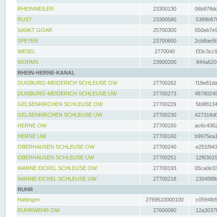
RHEINWEILER
23300130
06b978dd
RUST
23300580
5389b878
SANKT GOAR
25700300
550eb7e9
SPEYER
23700600
2cb8ae5b
WESEL
2770040
f33c3cc9
WORMS
23900200
844a620f
RHEIN-HERNE-KANAL
DUISBURG-MEIDERICH SCHLEUSE OW
27700262
f18e81da
DUISBURG-MEIDERICH SCHLEUSE UW
27700273
48780245
GELSENKIRCHEN SCHLEUSE OW
27700229
5b9f8134
GELSENKIRCHEN SCHLEUSE UW
27700230
427318d0
HERNE OW
27700150
ac6c4362
HERNE UW
27700160
b9975ea1
OBERHAUSEN SCHLEUSE OW
27700240
e251f943
OBERHAUSEN SCHLEUSE UW
27700251
12f63015
WANNE EICKEL SCHLEUSE OW
27700193
05ca0e33
WANNE EICKEL SCHLEUSE UW
27700218
23045f8b
RUHR
Hattingen
2769510000100
c0594fb5
RUHRWEHR OW
27600090
12a3037f