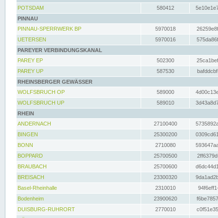
POTSDAM
580412
5e10e1e7
PINNAU
PINNAU-SPERRWERK BP
5970018
26259e8f
UETERSEN
5970016
575da86f
PAREYER VERBINDUNGSKANAL
PAREY EP
502300
25ca1bef
PAREY UP
587530
bafddcbf
RHEINSBERGER GEWÄSSER
WOLFSBRUCH OP
589000
4d00c13e
WOLFSBRUCH UP
589010
3d43a8d7
RHEIN
ANDERNACH
27100400
5735892a
BINGEN
25300200
0309cd61
BONN
2710080
593647aa
BOPPARD
25700500
2ff6379d
BRAUBACH
25700600
d6dc44d1
BREISACH
23300320
9da1ad2b
Basel-Rheinhalle
2310010
94f6eff1
Bodenheim
23900620
f6be7857
DUISBURG-RUHRORT
2770010
c0f51e35