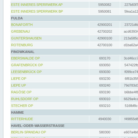
ESTE INNERES SPERRWERK AP
5950082
227b83f7
ESTE INNERES SPERRWERK BP
5950081
5fea1a12
FULDA
BONAFORTH
42900201
23721dfd
GREBENAU
42700202
acd63934
GUNTERSHAUSEN
42900100
213a585d
ROTENBURG
42700100
d1ba62a4
FINOWKANAL
EBERSWALDE OP
693170
3cd46cc7
GRAFENBRÜCK OP
693050
547422fb
LEESENBRÜCK OP
693030
f099ce74
LIEPE OP
693230
6f81b35f
LIEPE UP
693240
79d783d3
RAGÖSE OP
693190
b6bbe4f8
RUHLSDORF OP
693010
6629a4ca
STECHER OP
693210
516fbf8c
HAMME
RITTERHUDE
4940030
f49855d8
HAVEL-ODER-WASSERSTRASSE
BERLIN-SPANDAU OP
580300
e607a4b6