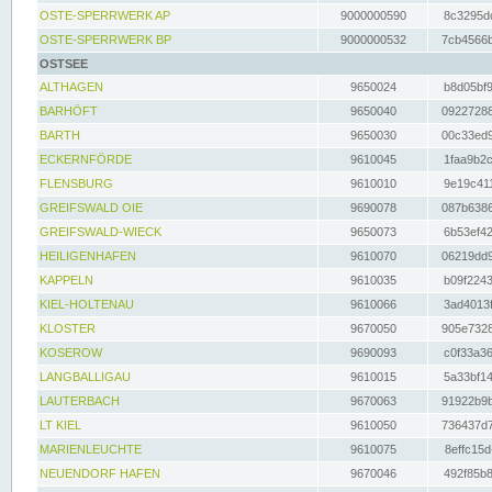
OSTE-SPERRWERK AP
9000000590
8c3295dc
OSTE-SPERRWERK BP
9000000532
7cb4566b
OSTSEE
ALTHAGEN
9650024
b8d05bf9
BARHÖFT
9650040
09227288
BARTH
9650030
00c33ed9
ECKERNFÖRDE
9610045
1faa9b2c
FLENSBURG
9610010
9e19c411
GREIFSWALD OIE
9690078
087b6386
GREIFSWALD-WIECK
9650073
6b53ef42
HEILIGENHAFEN
9610070
06219dd9
KAPPELN
9610035
b09f2243
KIEL-HOLTENAU
9610066
3ad4013f
KLOSTER
9670050
905e7328
KOSEROW
9690093
c0f33a36
LANGBALLIGAU
9610015
5a33bf14
LAUTERBACH
9670063
91922b9b
LT KIEL
9610050
736437d7
MARIENLEUCHTE
9610075
8effc15d
NEUENDORF HAFEN
9670046
492f85b8