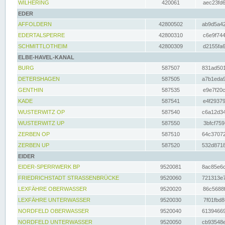
WILHERING
420061
aec23fd6
EDER
AFFOLDERN
42800502
ab9d5a42
EDERTALSPERRE
42800310
c6e9f744
SCHMITTLOTHEIM
42800309
d2155fa6
ELBE-HAVEL-KANAL
BURG
587507
831ad501
DETERSHAGEN
587505
a7b1eda9
GENTHIN
587535
e9e7f20c
KADE
587541
e4f29379
WUSTERWITZ OP
587540
c6a12d34
WUSTERWITZ UP
587550
3bfcf759
ZERBEN OP
587510
64c37072
ZERBEN UP
587520
532d8718
EIDER
EIDER-SPERRWERK BP
9520081
8ac85e6c
FRIEDRICHSTADT STRASSENBRÜCKE
9520060
721313e7
LEXFÄHRE OBERWASSER
9520020
86c5688f
LEXFÄHRE UNTERWASSER
9520030
7f01fbd8
NORDFELD OBERWASSER
9520040
61394669
NORDFELD UNTERWASSER
9520050
cb93548e