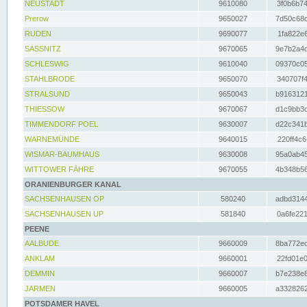
NEUSTADT
9610080
3f0b6b74
Prerow
9650027
7d50c68c
RUDEN
9690077
1fa822e6
SASSNITZ
9670065
9e7b2a4d
SCHLESWIG
9610040
09370c05
STAHLBRODE
9650070
340707f4
STRALSUND
9650043
b9163121
THIESSOW
9670067
d1c9bb3c
TIMMENDORF POEL
9630007
d22c341b
WARNEMÜNDE
9640015
220ff4c6
WISMAR-BAUMHAUS
9630008
95a0ab45
WITTOWER FÄHRE
9670055
4b348b56
ORANIENBURGER KANAL
SACHSENHAUSEN OP
580240
adbd3144
SACHSENHAUSEN UP
581840
0a6fe221
PEENE
AALBUDE
9660009
8ba772ed
ANKLAM
9660001
22fd01e0
DEMMIN
9660007
b7e238e8
JARMEN
9660005
a3328262
POTSDAMER HAVEL