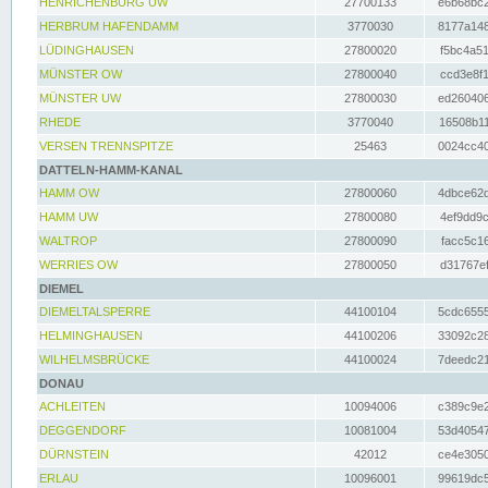
HENRICHENBURG UW
27700133
e6b68bc2
HERBRUM HAFENDAMM
3770030
8177a148
LÜDINGHAUSEN
27800020
f5bc4a51
MÜNSTER OW
27800040
ccd3e8f1
MÜNSTER UW
27800030
ed260406
RHEDE
3770040
16508b11
VERSEN TRENNSPITZE
25463
0024cc40
DATTELN-HAMM-KANAL
HAMM OW
27800060
4dbce62d
HAMM UW
27800080
4ef9dd9c
WALTROP
27800090
facc5c16
WERRIES OW
27800050
d31767ef
DIEMEL
DIEMELTALSPERRE
44100104
5cdc6555
HELMINGHAUSEN
44100206
33092c28
WILHELMSBRÜCKE
44100024
7deedc21
DONAU
ACHLEITEN
10094006
c389c9e2
DEGGENDORF
10081004
53d40547
DÜRNSTEIN
42012
ce4e3050
ERLAU
10096001
99619dc5