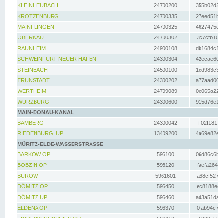
KLEINHEUBACH
24700200
355b02d2
KROTZENBURG
24700335
27eed51b
MAINFLINGEN
24700325
4627475d
OBERNAU
24700302
3c7cfb10
RAUNHEIM
24900108
db1684c1
SCHWEINFURT NEUER HAFEN
24300304
42ecae60
STEINBACH
24500100
1ed983c3
TRUNSTADT
24300202
a77aad00
WERTHEIM
24709089
0e065a22
WÜRZBURG
24300600
915d76e1
MAIN-DONAU-KANAL
BAMBERG
24300042
ff02f181
RIEDENBURG_UP
13409200
4a69e82e
MÜRITZ-ELDE-WASSERSTRASSE
BARKOW OP
596100
06d86c6b
BOBZIN OP
596120
faefa284
BUROW
5961601
a68cf527
DÖMITZ OP
596450
ec8188ee
DÖMITZ UP
596460
ad3a51da
ELDENA OP
596370
0fab94c7