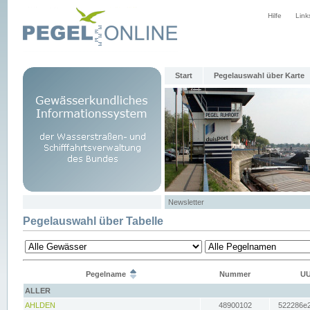
Hilfe
Link
Start
Pegelauswahl über Karte
Newsletter
Pegelauswahl über Tabelle
Pegelname
Nummer
UU
ALLER
AHLDEN
48900102
522286e2