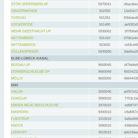
STÖR-SPERRWERK AP
5970041
d9acdbec
TANGERMÜNDE
502350
13e91b77
TORGAU
501261
83bbaedb
VOCKERODE
501480
ae93f2a5
WEHR GEESTHACHT UP
5930062
0f7f58a8
WITTENBERG
501420
070b1eb4
WITTENBERGE
503050
cbf3cd49
ZOLLENSPIEKER
5930090
3de8ea26
ELBE-LÜBECK-KANAL
BÜSSAU UP
9669040
bf7bb8e8
DONNERSCHLEUSE OP
9660049
45634232
MÖLLN
9660050
46644438
EMS
DALUM
3550040
ad357e52
DUKEGAT
3990020
7753c1fa
EMDEN NEUE SEESCHLEUSE
3970010
edfdf747
EMSHÖRN
9340010
c8af067c
FUESTRUP
3310010
3a8ed45f
KNOCK
3990010
438b565e
LEERORT
3910010
abb23dad