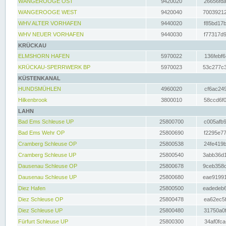
WANGEROOGE OST
9420020
26656fda
WANGEROOGE WEST
9420040
70039212
WHV ALTER VORHAFEN
9440020
f85bd17b
WHV NEUER VORHAFEN
9440030
f77317d9
KRÜCKAU
ELMSHORN HAFEN
5970022
136febf6
KRÜCKAU-SPERRWERK BP
5970023
53c277c3
KÜSTENKANAL
HUNDSMÜHLEN
4960020
cf6ac249
Hilkenbrook
3800010
58ccd6f0
LAHN
Bad Ems Schleuse UP
25800700
c005afb9
Bad Ems Wehr OP
25800690
f2295e77
Cramberg Schleuse OP
25800538
24fe419b
Cramberg Schleuse UP
25800540
3abb36d1
Dausenau Schleuse OP
25800678
9ceb358c
Dausenau Schleuse UP
25800680
eae91991
Diez Hafen
25800500
eadedeb6
Diez Schleuse OP
25800478
ea62ec5f
Diez Schleuse UP
25800480
31750a0f
Fürfurt Schleuse UP
25800300
34af0fca