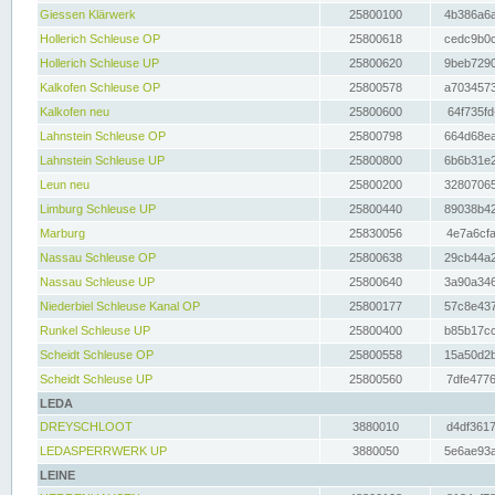
Giessen Klärwerk
25800100
4b386a6a
Hollerich Schleuse OP
25800618
cedc9b0c
Hollerich Schleuse UP
25800620
9beb7290
Kalkofen Schleuse OP
25800578
a7034573
Kalkofen neu
25800600
64f735fd
Lahnstein Schleuse OP
25800798
664d68ea
Lahnstein Schleuse UP
25800800
6b6b31e2
Leun neu
25800200
32807065
Limburg Schleuse UP
25800440
89038b42
Marburg
25830056
4e7a6cfa
Nassau Schleuse OP
25800638
29cb44a2
Nassau Schleuse UP
25800640
3a90a346
Niederbiel Schleuse Kanal OP
25800177
57c8e437
Runkel Schleuse UP
25800400
b85b17cc
Scheidt Schleuse OP
25800558
15a50d2b
Scheidt Schleuse UP
25800560
7dfe4776
LEDA
DREYSCHLOOT
3880010
d4df3617
LEDASPERRWERK UP
3880050
5e6ae93a
LEINE