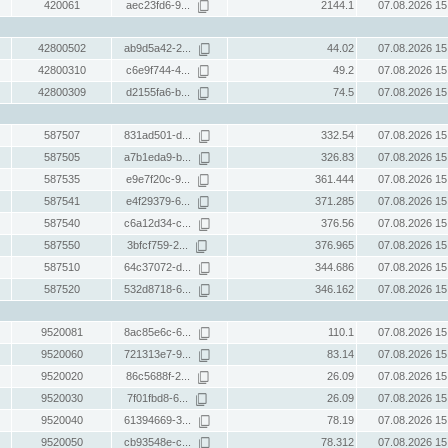
420061
aec23fd6-9...
2144.1
07.08.2026 15
42800502
ab9d5a42-2...
44.02
07.08.2026 15
42800310
c6e9f744-4...
49.2
07.08.2026 15
42800309
d2155fa6-b...
74.5
07.08.2026 15
587507
831ad501-d...
332.54
07.08.2026 15
587505
a7b1eda9-b...
326.83
07.08.2026 15
587535
e9e7f20c-9...
361.444
07.08.2026 15
587541
e4f29379-6...
371.285
07.08.2026 15
587540
c6a12d34-c...
376.56
07.08.2026 15
587550
3bfcf759-2...
376.965
07.08.2026 15
587510
64c37072-d...
344.686
07.08.2026 15
587520
532d8718-6...
346.162
07.08.2026 15
9520081
8ac85e6c-6...
110.1
07.08.2026 15
9520060
721313e7-9...
83.14
07.08.2026 15
9520020
86c5688f-2...
26.09
07.08.2026 15
9520030
7f01fbd8-6...
26.09
07.08.2026 15
9520040
61394669-3...
78.19
07.08.2026 15
9520050
cb93548e-c...
78.312
07.08.2026 15