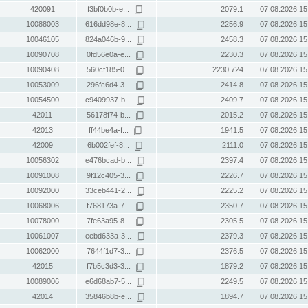
420091
f3bf0b0b-e...
2079.1
07.08.2026 15
10088003
616dd98e-8...
2256.9
07.08.2026 15
10046105
824a046b-9...
2458.3
07.08.2026 15
10090708
0fd56e0a-e...
2230.3
07.08.2026 15
10090408
560cf185-0...
2230.724
07.08.2026 15
10053009
296fc6d4-3...
2414.8
07.08.2026 15
10054500
c9409937-b...
2409.7
07.08.2026 15
42011
56178f74-b...
2015.2
07.08.2026 15
42013
ff44be4a-f...
1941.5
07.08.2026 15
42009
6b002fef-8...
2111.0
07.08.2026 15
10056302
e476bcad-b...
2397.4
07.08.2026 15
10091008
9f12c405-3...
2226.7
07.08.2026 15
10092000
33ceb441-2...
2225.2
07.08.2026 15
10068006
f768173a-7...
2350.7
07.08.2026 15
10078000
7fe63a95-8...
2305.5
07.08.2026 15
10061007
eebd633a-3...
2379.3
07.08.2026 15
10062000
7644f1d7-3...
2376.5
07.08.2026 15
42015
f7b5c3d3-3...
1879.2
07.08.2026 15
10089006
e6d68ab7-5...
2249.5
07.08.2026 15
42014
35846b8b-e...
1894.7
07.08.2026 15