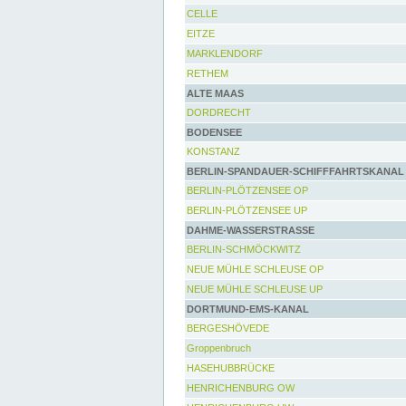
CELLE
EITZE
MARKLENDORF
RETHEM
ALTE MAAS
DORDRECHT
BODENSEE
KONSTANZ
BERLIN-SPANDAUER-SCHIFFFAHRTSKANAL
BERLIN-PLÖTZENSEE OP
BERLIN-PLÖTZENSEE UP
DAHME-WASSERSTRASSE
BERLIN-SCHMÖCKWITZ
NEUE MÜHLE SCHLEUSE OP
NEUE MÜHLE SCHLEUSE UP
DORTMUND-EMS-KANAL
BERGESHÖVEDE
Groppenbruch
HASEHUBBRÜCKE
HENRICHENBURG OW