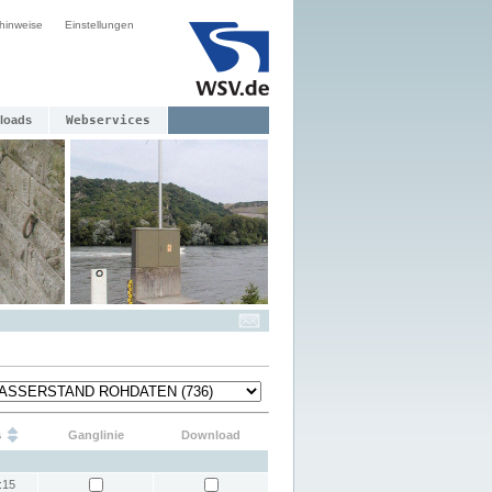
hinweise
Einstellungen
loads
Webservices
s
Ganglinie
Download
:15