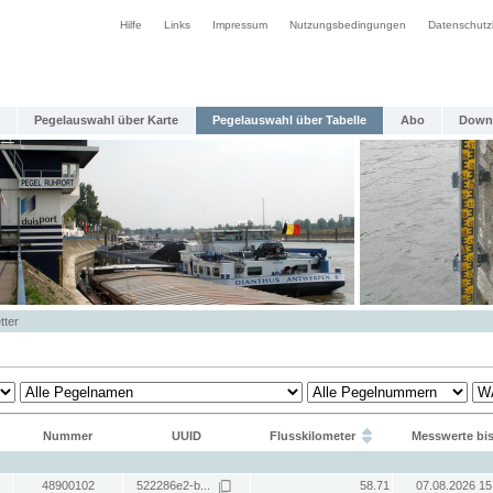
Hilfe
Links
Impressum
Nutzungsbedingungen
Datenschutz
Pegelauswahl über Karte
Pegelauswahl über Tabelle
Abo
Down
tter
Nummer
UUID
Flusskilometer
Messwerte bi
48900102
522286e2-b...
58.71
07.08.2026 15