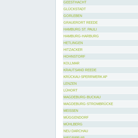
GEESTHACHT
GLÜCKSTADT
GORLEBEN
GRAUERORT REEDE
HAMBURG ST. PAULI
HAMBURG-HARBURG
HETLINGEN
HITZACKER
HOHNSTORF
KOLLMAR
KRAUTSAND REEDE
KRÜCKAU-SPERRWERK AP
LENZEN
LÜHORT
MAGDEBURG-BUCKAU
MAGDEBURG-STROMBRÜCKE
MEISSEN
MÜGGENDORF
MÜHLBERG
NEU DARCHAU
NIEGRIPP AP