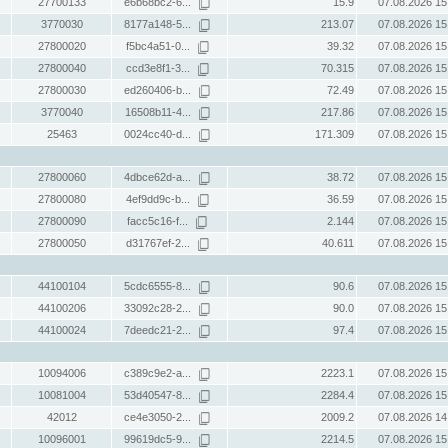
27700133
e6b68bc2-6...
15.9
07.08.2026 15
3770030
8177a148-5...
213.07
07.08.2026 15
27800020
f5bc4a51-0...
39.32
07.08.2026 15
27800040
ccd3e8f1-3...
70.315
07.08.2026 15
27800030
ed260406-b...
72.49
07.08.2026 15
3770040
16508b11-4...
217.86
07.08.2026 15
25463
0024cc40-d...
171.309
07.08.2026 15
27800060
4dbce62d-a...
38.72
07.08.2026 15
27800080
4ef9dd9c-b...
36.59
07.08.2026 15
27800090
facc5c16-f...
2.144
07.08.2026 15
27800050
d31767ef-2...
40.611
07.08.2026 15
44100104
5cdc6555-8...
90.6
07.08.2026 15
44100206
33092c28-2...
90.0
07.08.2026 15
44100024
7deedc21-2...
97.4
07.08.2026 15
10094006
c389c9e2-a...
2223.1
07.08.2026 15
10081004
53d40547-8...
2284.4
07.08.2026 15
42012
ce4e3050-2...
2009.2
07.08.2026 14
10096001
99619dc5-9...
2214.5
07.08.2026 15