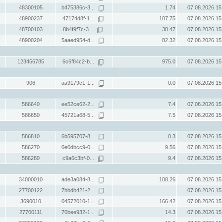
48300105
b475386c-3...
1.74
07.08.2026 15
48900237
47174d8f-1...
107.75
07.08.2026 15
48700103
8b4f9f7c-3...
38.47
07.08.2026 15
48900204
5aaed954-d...
82.32
07.08.2026 15
123456785
6c6f84c2-b...
975.0
07.08.2026 15
906
aa9179c1-1...
0.0
07.08.2026 15
586640
ee52ce62-2...
7.4
07.08.2026 15
586650
45721a68-5...
7.5
07.08.2026 15
586810
6b595707-8...
0.3
07.08.2026 15
586270
0e0dbcc9-0...
9.56
07.08.2026 15
586280
c9a6c3bf-0...
9.4
07.08.2026 15
34000010
ade3a084-8...
108.26
07.08.2026 15
27700122
7bbdb421-2...
07.08.2026 15
3690010
04572010-1...
166.42
07.08.2026 15
27700111
70bee932-1...
14.3
07.08.2026 15