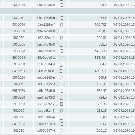
9520070
00e386ac-e...
99.8
07.08.2026 15
502010
094b96e5-c...
274.8
07.08.2026 15
5930070
2ee12b9a-f...
588.787
07.08.2026 15
5930050
b3492c68-8...
573.86
07.08.2026 15
502070
939f82ec-1...
294.82
07.08.2026 15
5952065
bacb459b-0...
635.0
07.08.2026 15
5930020
6aa1cd8e-e...
549.633
07.08.2026 15
5930033
33e0bce0-1...
558.534
07.08.2026 15
5970050
610ab204-d...
684.2
07.08.2026 15
5970094
d4f5f719-8...
695.214
07.08.2026 15
5952020
ae1b91d0-e...
609.9
07.08.2026 15
501470
1ce53a59-3...
236.31
07.08.2026 10
5950070
e6b42536-6...
634.42
07.08.2026 15
5990020
aad49293-2...
724.0
07.08.2026 15
5910030
c233674f-2...
509.35
07.08.2026 15
502000
1edc5fa4-8...
261.16
07.08.2026 15
501060
70272185-b...
55.63
07.08.2026 15
5910025
6e3ea719-4...
504.7
07.08.2026 15
501390
c093b557-4...
200.15
07.08.2026 15