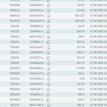
5970096
eb90bd3f-5...
703.44
07.08.2026 15
5990011
5140295e-b...
714.02
07.08.2026 15
5950010
b02ce5c0-6...
605.273
07.08.2026 15
5970019
391bbba5-8...
658.444
07.08.2026 15
501040
85d686f1-5...
34.67
07.08.2026 15
501330
f3dc8f07-c...
184.45
07.08.2026 15
501110
b04b739d-7...
108.4
07.08.2026 15
502250
133f0f6c-2...
350.64
07.08.2026 15
501490
e97116a4-7...
257.84
07.08.2026 15
502210
e30f2e83-b...
333.12
07.08.2026 15
502430
f4c55f77-a...
416.06
07.08.2026 15
503030
e32b0a28-8...
447.22
07.08.2026 15
5910010
550e3885-a...
474.56
07.08.2026 15
5950090
f3c6ee73-5...
641.0
07.08.2026 15
501010
7cb7461b-3...
2.05
07.08.2026 15
502130
90bcb315-f...
311.76
07.08.2026 15
5952030
fed4c295-7...
615.3
07.08.2026 15
5952060
816affba-0...
628.9
07.08.2026 15
5970013
80f0fc4d-9...
654.9
07.08.2026 15
502370
de4cc1db-5...
396.11
07.08.2026 15