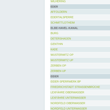
WILHERING
EDER
AFFOLDERN
EDERTALSPERRE
SCHMITTLOTHEIM
ELBE-HAVEL-KANAL
BURG
DETERSHAGEN
GENTHIN
KADE
WUSTERWITZ OP
WUSTERWITZ UP
ZERBEN OP
ZERBEN UP
EIDER
EIDER-SPERRWERK BP
FRIEDRICHSTADT STRASSENBRÜCKE
LEXFÄHRE OBERWASSER
LEXFÄHRE UNTERWASSER
NORDFELD OBERWASSER
NORDFELD UNTERWASSER