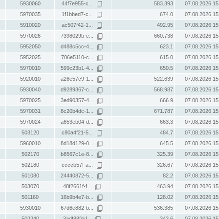
5930060
44f7e955-c...
583.393
07.08.2026 15
5970035
1f1bbed7-c...
674.0
07.08.2026 15
5910020
ac507f42-1...
492.95
07.08.2026 15
5970026
7398029b-c...
660.738
07.08.2026 15
5952050
d488c5cc-4...
623.1
07.08.2026 15
5952025
706e5110-c...
615.0
07.08.2026 15
5970010
599c23b1-4...
650.5
07.08.2026 15
5920010
a26e57c9-1...
522.639
07.08.2026 15
5930040
d9289367-c...
568.987
07.08.2026 15
5970025
3ed90357-4...
666.9
07.08.2026 15
5970031
8c20b4dc-1...
671.787
07.08.2026 15
5970024
a653eb04-d...
663.3
07.08.2026 15
503120
c80a4f21-5...
484.7
07.08.2026 15
5960010
8d18d129-0...
645.5
07.08.2026 15
502170
b8567c1e-8...
325.39
07.08.2026 15
502180
ccccb57f-a...
326.67
07.08.2026 15
501080
24440872-5...
82.2
07.08.2026 15
503070
48f2661f-f...
463.94
07.08.2026 15
501160
16b9b4e7-b...
128.02
07.08.2026 15
5930010
67d6e882-b...
536.385
07.08.2026 15
502240
3adf88fd-f...
343.6
07.08.2026 15