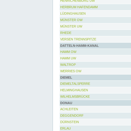
HENRICHENBURG UW
HERBRUM HAFENDAMM
LÜDINGHAUSEN
MÜNSTER OW
MÜNSTER UW
RHEDE
VERSEN TRENNSPITZE
DATTELN-HAMM-KANAL
HAMM OW
HAMM UW
WALTROP
WERRIES OW
DIEMEL
DIEMELTALSPERRE
HELMINGHAUSEN
WILHELMSBRÜCKE
DONAU
ACHLEITEN
DEGGENDORF
DÜRNSTEIN
ERLAU