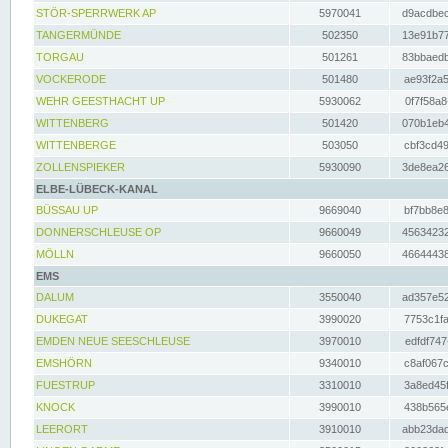
STÖR-SPERRWERK AP
5970041
d9acdbec
TANGERMÜNDE
502350
13e91b77
TORGAU
501261
83bbaedb
VOCKERODE
501480
ae93f2a5
WEHR GEESTHACHT UP
5930062
0f7f58a8
WITTENBERG
501420
070b1eb4
WITTENBERGE
503050
cbf3cd49
ZOLLENSPIEKER
5930090
3de8ea26
ELBE-LÜBECK-KANAL
BÜSSAU UP
9669040
bf7bb8e8
DONNERSCHLEUSE OP
9660049
45634232
MÖLLN
9660050
46644438
EMS
DALUM
3550040
ad357e52
DUKEGAT
3990020
7753c1fa
EMDEN NEUE SEESCHLEUSE
3970010
edfdf747
EMSHÖRN
9340010
c8af067c
FUESTRUP
3310010
3a8ed45f
KNOCK
3990010
438b565e
LEERORT
3910010
abb23dad