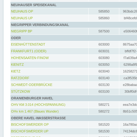
NEUHAUSER SPEISEKANAL
NEUHAUS OP
585850
963bdc26
NEUHAUS UP
585860
bf48cefd
NIEGRIPPER VERBINDUNGSKANAL
NIEGRIPP BP
587500
e506460f
ODER
EISENHÜTTENSTADT
603000
8675aa70
FRANKFURT1 (ODER)
603031
bffdf7f2
HOHENSAATEN-FINOW
603080
f7a639a4
KIENITZ
603050
6298a8f9
KIETZ
603040
16258271
RATZDORF
603140
ca3f535b
SCHWEDT-ODERBRÜCKE
603130
e28babaa
STÜTZKOW
603100
30bff0df
ORANIENBURGER HAVEL
OHV KM 3.014 (HOCHSPANNUNG)
580271
eea7e3dc
OHv km 1.467 (Blaues Wunder)
580272
8b51c505
OBERE HAVEL-WASSERSTRASSE
BISCHOFSWERDER OP
581520
16a780aa
BISCHOFSWERDER UP
581530
74134dc6