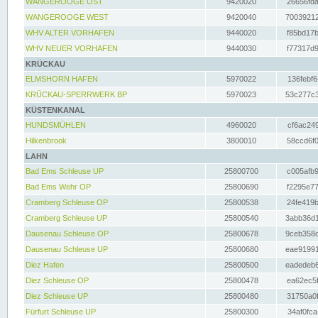
WANGEROOGE OST
9420020
26656fda
WANGEROOGE WEST
9420040
70039212
WHV ALTER VORHAFEN
9440020
f85bd17b
WHV NEUER VORHAFEN
9440030
f77317d9
KRÜCKAU
ELMSHORN HAFEN
5970022
136febf6
KRÜCKAU-SPERRWERK BP
5970023
53c277c3
KÜSTENKANAL
HUNDSMÜHLEN
4960020
cf6ac249
Hilkenbrook
3800010
58ccd6f0
LAHN
Bad Ems Schleuse UP
25800700
c005afb9
Bad Ems Wehr OP
25800690
f2295e77
Cramberg Schleuse OP
25800538
24fe419b
Cramberg Schleuse UP
25800540
3abb36d1
Dausenau Schleuse OP
25800678
9ceb358c
Dausenau Schleuse UP
25800680
eae91991
Diez Hafen
25800500
eadedeb6
Diez Schleuse OP
25800478
ea62ec5f
Diez Schleuse UP
25800480
31750a0f
Fürfurt Schleuse UP
25800300
34af0fca