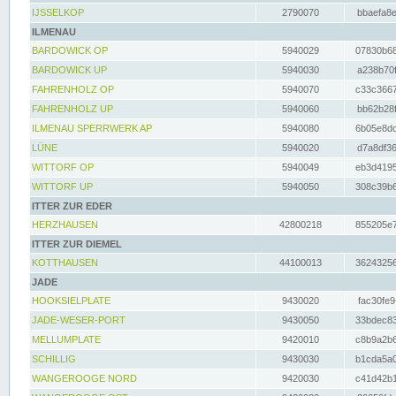
IJSSELKOP
2790070
bbaefa8e
ILMENAU
BARDOWICK OP
5940029
07830b68
BARDOWICK UP
5940030
a238b70f
FAHRENHOLZ OP
5940070
c33c3667
FAHRENHOLZ UP
5940060
bb62b28f
ILMENAU SPERRWERK AP
5940080
6b05e8dc
LÜNE
5940020
d7a8df36
WITTORF OP
5940049
eb3d4195
WITTORF UP
5940050
308c39b6
ITTER ZUR EDER
HERZHAUSEN
42800218
855205e7
ITTER ZUR DIEMEL
KOTTHAUSEN
44100013
36243256
JADE
HOOKSIELPLATE
9430020
fac30fe9
JADE-WESER-PORT
9430050
33bdec83
MELLUMPLATE
9420010
c8b9a2b6
SCHILLIG
9430030
b1cda5a0
WANGEROOGE NORD
9420030
c41d42b1