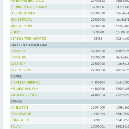
HENRICHENBURG UW
27700133
e6b68bc2
HERBRUM HAFENDAMM
3770030
8177a148
LÜDINGHAUSEN
27800020
f5bc4a51
MÜNSTER OW
27800040
ccd3e8f1
MÜNSTER UW
27800030
ed260406
RHEDE
3770040
16508b11
VERSEN TRENNSPITZE
25463
0024cc40
DATTELN-HAMM-KANAL
HAMM OW
27800060
4dbce62d
HAMM UW
27800080
4ef9dd9c
WALTROP
27800090
facc5c16
WERRIES OW
27800050
d31767ef
DIEMEL
DIEMELTALSPERRE
44100104
5cdc6555
HELMINGHAUSEN
44100206
33092c28
WILHELMSBRÜCKE
44100024
7deedc21
DONAU
ACHLEITEN
10094006
c389c9e2
DEGGENDORF
10081004
53d40547
DÜRNSTEIN
42012
ce4e3050
ERLAU
10096001
99619dc5