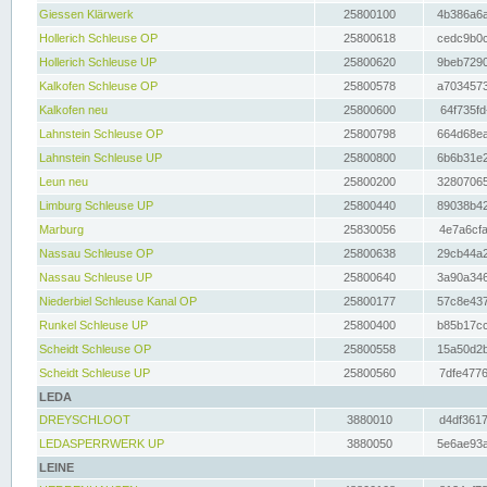
Giessen Klärwerk
25800100
4b386a6a
Hollerich Schleuse OP
25800618
cedc9b0c
Hollerich Schleuse UP
25800620
9beb7290
Kalkofen Schleuse OP
25800578
a7034573
Kalkofen neu
25800600
64f735fd
Lahnstein Schleuse OP
25800798
664d68ea
Lahnstein Schleuse UP
25800800
6b6b31e2
Leun neu
25800200
32807065
Limburg Schleuse UP
25800440
89038b42
Marburg
25830056
4e7a6cfa
Nassau Schleuse OP
25800638
29cb44a2
Nassau Schleuse UP
25800640
3a90a346
Niederbiel Schleuse Kanal OP
25800177
57c8e437
Runkel Schleuse UP
25800400
b85b17cc
Scheidt Schleuse OP
25800558
15a50d2b
Scheidt Schleuse UP
25800560
7dfe4776
LEDA
DREYSCHLOOT
3880010
d4df3617
LEDASPERRWERK UP
3880050
5e6ae93a
LEINE