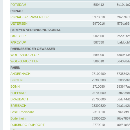
POTSDAM
580412
5e10e1e7
PINNAU
PINNAU-SPERRWERK BP
5970018
26259e8f
UETERSEN
5970016
575da86f
PAREYER VERBINDUNGSKANAL
PAREY EP
502300
25ca1bef
PAREY UP
587530
bafddcbf
RHEINSBERGER GEWÄSSER
WOLFSBRUCH OP
589000
4d00c13e
WOLFSBRUCH UP
589010
3d43a8d7
RHEIN
ANDERNACH
27100400
5735892a
BINGEN
25300200
0309cd61
BONN
2710080
593647aa
BOPPARD
25700500
2ff6379d
BRAUBACH
25700600
d6dc44d1
BREISACH
23300320
9da1ad2b
Basel-Rheinhalle
2310010
94f6eff1
Bodenheim
23900620
f6be7857
DUISBURG-RUHRORT
2770010
c0f51e35