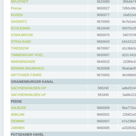
NEUSTADT
9610080
3f0b6b74
Prerow
9650027
7d50c68c
RUDEN
9690077
1fa822e6
SASSNITZ
9670065
9e7b2a4d
SCHLESWIG
9610040
09370c05
STAHLBRODE
9650070
340707f4
STRALSUND
9650043
b9163121
THIESSOW
9670067
d1c9bb3c
TIMMENDORF POEL
9630007
d22c341b
WARNEMÜNDE
9640015
220ff4c6
WISMAR-BAUMHAUS
9630008
95a0ab45
WITTOWER FÄHRE
9670055
4b348b56
ORANIENBURGER KANAL
SACHSENHAUSEN OP
580240
adbd3144
SACHSENHAUSEN UP
581840
0a6fe221
PEENE
AALBUDE
9660009
8ba772ed
ANKLAM
9660001
22fd01e0
DEMMIN
9660007
b7e238e8
JARMEN
9660005
a3328262
POTSDAMER HAVEL