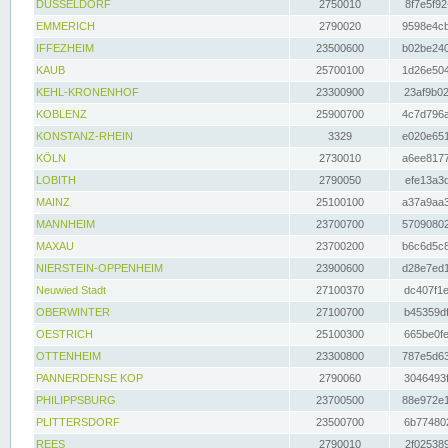
DÜSSELDORF
2750010
8f7e5f92
EMMERICH
2790020
9598e4cb
IFFEZHEIM
23500600
b02be240
KAUB
25700100
1d26e504
KEHL-KRONENHOF
23300900
23af9b02
KOBLENZ
25900700
4c7d796a
KONSTANZ-RHEIN
3329
e020e651
KÖLN
2730010
a6ee8177
LOBITH
2790050
efe13a3d
MAINZ
25100100
a37a9aa3
MANNHEIM
23700700
57090802
MAXAU
23700200
b6c6d5c8
NIERSTEIN-OPPENHEIM
23900600
d28e7ed1
Neuwied Stadt
27100370
dc407f1e
OBERWINTER
27100700
b45359df
OESTRICH
25100300
665be0fe
OTTENHEIM
23300800
787e5d63
PANNERDENSE KOP
2790060
3046493f
PHILIPPSBURG
23700500
88e972e1
PLITTERSDORF
23500700
6b774802
REES
2790010
2f025389