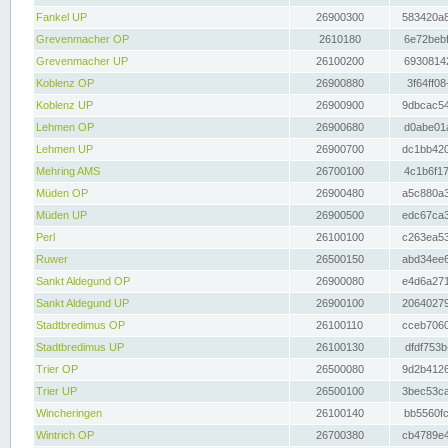
Fankel UP
26900300
583420a8
Grevenmacher OP
2610180
6e72bebf
Grevenmacher UP
26100200
69308142
Koblenz OP
26900880
3f64ff08
Koblenz UP
26900900
9dbcac54
Lehmen OP
26900680
d0abe01a
Lehmen UP
26900700
dc1bb420
Mehring AMS
26700100
4c1b6f17
Müden OP
26900480
a5c880a3
Müden UP
26900500
edc67ca3
Perl
26100100
c263ea53
Ruwer
26500150
abd34ee6
Sankt Aldegund OP
26900080
e4d6a271
Sankt Aldegund UP
26900100
20640279
Stadtbredimus OP
26100110
cceb7060
Stadtbredimus UP
26100130
dfdf753b
Trier OP
26500080
9d2b4126
Trier UP
26500100
3bec53ca
Wincheringen
26100140
bb5560fc
Wintrich OP
26700380
cb4789e4