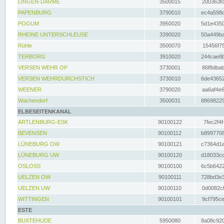
LINGEN-DARME
3500015
200363fc
PAPENBURG
3790010
ec4a598d
POGUM
3950020
5d1e4350
RHEINE UNTERSCHLEUSE
3390020
50a449ba
Rühle
3500070
15456f75
TERBORG
3910020
244cae8b
VERSEN WEHR OP
3730001
86f8dbab
VERSEN WEHRDURCHSTICH
3730010
6de43652
WEENER
3790020
aa6af4e6
Wachendorf
3500031
88698229
ELBESEITENKANAL
ARTLENBURG-ESK
90100122
7fec2f4f
BEVENSEN
90100112
b8997708
LÜNEBURG OW
90100121
c7364d1e
LÜNEBURG UW
90100120
d18033cd
OSLOSS
90100100
6c5b6422
UELZEN OW
90100111
728bd3e3
UELZEN UW
90100110
0d0082cf
WITTINGEN
90100101
9cf795ce
ESTE
BUXTEHUDE
5950080
8a08c920