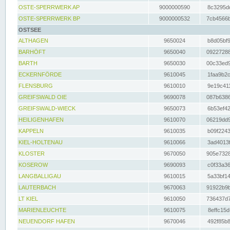
OSTE-SPERRWERK AP
9000000590
8c3295dc
OSTE-SPERRWERK BP
9000000532
7cb4566b
OSTSEE
ALTHAGEN
9650024
b8d05bf9
BARHÖFT
9650040
09227288
BARTH
9650030
00c33ed9
ECKERNFÖRDE
9610045
1faa9b2c
FLENSBURG
9610010
9e19c411
GREIFSWALD OIE
9690078
087b6386
GREIFSWALD-WIECK
9650073
6b53ef42
HEILIGENHAFEN
9610070
06219dd9
KAPPELN
9610035
b09f2243
KIEL-HOLTENAU
9610066
3ad4013f
KLOSTER
9670050
905e7328
KOSEROW
9690093
c0f33a36
LANGBALLIGAU
9610015
5a33bf14
LAUTERBACH
9670063
91922b9b
LT KIEL
9610050
736437d7
MARIENLEUCHTE
9610075
8effc15d
NEUENDORF HAFEN
9670046
492f85b8