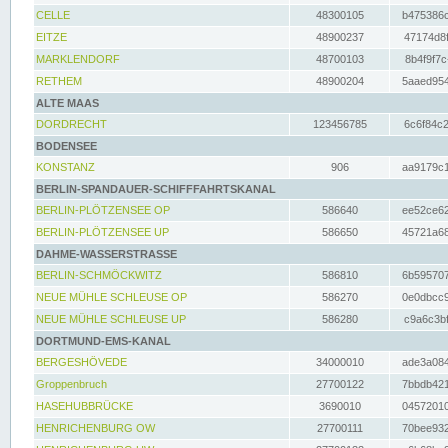
CELLE
48300105
b475386c
EITZE
48900237
47174d8f
MARKLENDORF
48700103
8b4f9f7c
RETHEM
48900204
5aaed954
ALTE MAAS
DORDRECHT
123456785
6c6f84c2
BODENSEE
KONSTANZ
906
aa9179c1
BERLIN-SPANDAUER-SCHIFFFAHRTSKANAL
BERLIN-PLÖTZENSEE OP
586640
ee52ce62
BERLIN-PLÖTZENSEE UP
586650
45721a68
DAHME-WASSERSTRASSE
BERLIN-SCHMÖCKWITZ
586810
6b595707
NEUE MÜHLE SCHLEUSE OP
586270
0e0dbcc9
NEUE MÜHLE SCHLEUSE UP
586280
c9a6c3bf
DORTMUND-EMS-KANAL
BERGESHÖVEDE
34000010
ade3a084
Groppenbruch
27700122
7bbdb421
HASEHUBBRÜCKE
3690010
04572010
HENRICHENBURG OW
27700111
70bee932