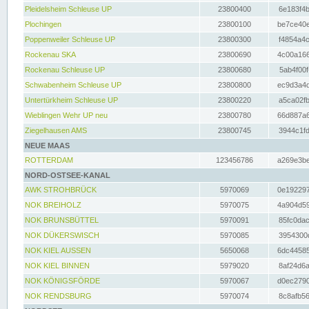
Pleidelsheim Schleuse UP
23800400
6e183f4b
Plochingen
23800100
be7ce40e
Poppenweiler Schleuse UP
23800300
f4854a4c
Rockenau SKA
23800690
4c00a166
Rockenau Schleuse UP
23800680
5ab4f00f
Schwabenheim Schleuse UP
23800800
ec9d3a4d
Untertürkheim Schleuse UP
23800220
a5ca02fb
Wieblingen Wehr UP neu
23800780
66d887a6
Ziegelhausen AMS
23800745
3944c1fd
NEUE MAAS
ROTTERDAM
123456786
a269e3be
NORD-OSTSEE-KANAL
AWK STROHBRÜCK
5970069
0e192297
NOK BREIHOLZ
5970075
4a904d59
NOK BRUNSBÜTTEL
5970091
85fc0dac
NOK DÜKERSWISCH
5970085
3954300d
NOK KIEL AUSSEN
5650068
6dc44585
NOK KIEL BINNEN
5979020
8af24d6a
NOK KÖNIGSFÖRDE
5970067
d0ec2790
NOK RENDSBURG
5970074
8c8afb56