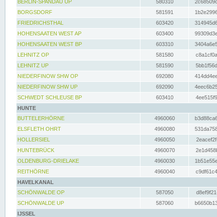
BERLIN-SPANDAU UP
580310
2c68509c
BORGSDORF
581591
1b2e2996
FRIEDRICHSTHAL
603420
314945d6
HOHENSAATEN WEST AP
603400
99309d3e
HOHENSAATEN WEST BP
603310
3404a6e5
LEHNITZ OP
581580
c8a1cf0a
LEHNITZ UP
581590
5bb1f56d
NIEDERFINOW SHW OP
692080
414dd4ee
NIEDERFINOW SHW UP
692090
4eec6b25
SCHWEDT SCHLEUSE BP
603410
4ee515f9
HUNTE
BUTTELERHÖRNE
4960060
b3d88ca6
ELSFLETH OHRT
4960080
531da758
HOLLERSIEL
4960050
2eacef2f
HUNTEBRÜCK
4960070
2e1d458b
OLDENBURG-DRIELAKE
4960030
1b51e55e
REITHÖRNE
4960040
c9df61c4
HAVELKANAL
SCHÖNWALDE OP
587050
d8ef9f21
SCHÖNWALDE UP
587060
b6650b13
IJSSEL