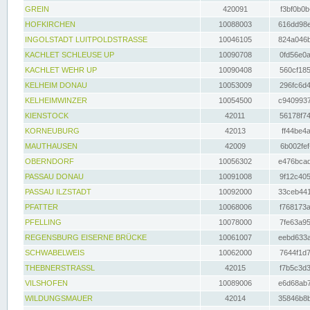
GREIN
420091
f3bf0b0b
HOFKIRCHEN
10088003
616dd98e
INGOLSTADT LUITPOLDSTRASSE
10046105
824a046b
KACHLET SCHLEUSE UP
10090708
0fd56e0a
KACHLET WEHR UP
10090408
560cf185
KELHEIM DONAU
10053009
296fc6d4
KELHEIMWINZER
10054500
c9409937
KIENSTOCK
42011
56178f74
KORNEUBURG
42013
ff44be4a
MAUTHAUSEN
42009
6b002fef
OBERNDORF
10056302
e476bcad
PASSAU DONAU
10091008
9f12c405
PASSAU ILZSTADT
10092000
33ceb441
PFATTER
10068006
f768173a
PFELLING
10078000
7fe63a95
REGENSBURG EISERNE BRÜCKE
10061007
eebd633a
SCHWABELWEIS
10062000
7644f1d7
THEBNERSTRASSL
42015
f7b5c3d3
VILSHOFEN
10089006
e6d68ab7
WILDUNGSMAUER
42014
35846b8b