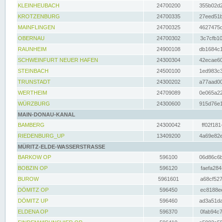
KLEINHEUBACH
24700200
355b02d2
KROTZENBURG
24700335
27eed51b
MAINFLINGEN
24700325
4627475d
OBERNAU
24700302
3c7cfb10
RAUNHEIM
24900108
db1684c1
SCHWEINFURT NEUER HAFEN
24300304
42ecae60
STEINBACH
24500100
1ed983c3
TRUNSTADT
24300202
a77aad00
WERTHEIM
24709089
0e065a22
WÜRZBURG
24300600
915d76e1
MAIN-DONAU-KANAL
BAMBERG
24300042
ff02f181
RIEDENBURG_UP
13409200
4a69e82e
MÜRITZ-ELDE-WASSERSTRASSE
BARKOW OP
596100
06d86c6b
BOBZIN OP
596120
faefa284
BUROW
5961601
a68cf527
DÖMITZ OP
596450
ec8188ee
DÖMITZ UP
596460
ad3a51da
ELDENA OP
596370
0fab94c7