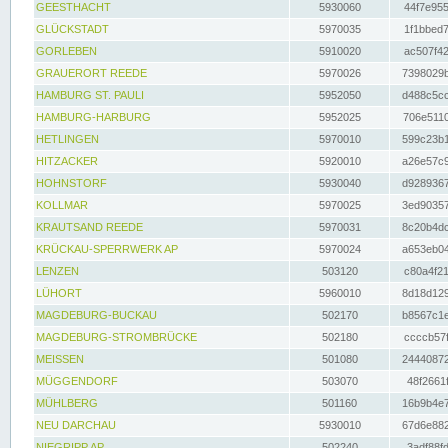
GEESTHACHT
5930060
44f7e955
GLÜCKSTADT
5970035
1f1bbed7
GORLEBEN
5910020
ac507f42
GRAUERORT REEDE
5970026
7398029b
HAMBURG ST. PAULI
5952050
d488c5cc
HAMBURG-HARBURG
5952025
706e5110
HETLINGEN
5970010
599c23b1
HITZACKER
5920010
a26e57c9
HOHNSTORF
5930040
d9289367
KOLLMAR
5970025
3ed90357
KRAUTSAND REEDE
5970031
8c20b4dc
KRÜCKAU-SPERRWERK AP
5970024
a653eb04
LENZEN
503120
c80a4f21
LÜHORT
5960010
8d18d129
MAGDEBURG-BUCKAU
502170
b8567c1e
MAGDEBURG-STROMBRÜCKE
502180
ccccb57f
MEISSEN
501080
24440872
MÜGGENDORF
503070
48f2661f
MÜHLBERG
501160
16b9b4e7
NEU DARCHAU
5930010
67d6e882
NIEGRIPP AP
502240
3adf88fd