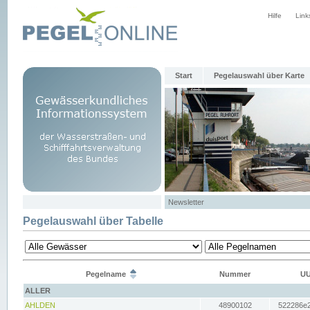
Hilfe
Link
Start
Pegelauswahl über Karte
Newsletter
Pegelauswahl über Tabelle
Pegelname
Nummer
UU
ALLER
AHLDEN
48900102
522286e2