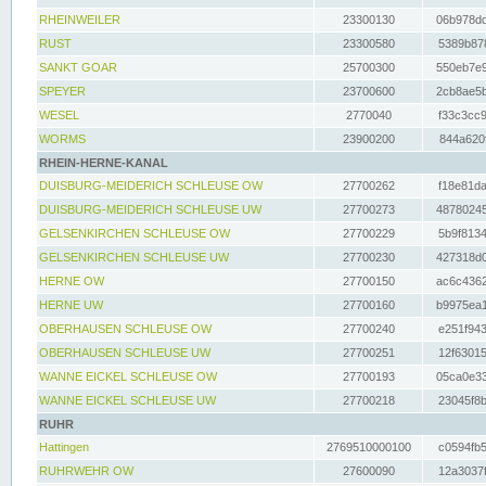
RHEINWEILER
23300130
06b978dd
RUST
23300580
5389b878
SANKT GOAR
25700300
550eb7e9
SPEYER
23700600
2cb8ae5b
WESEL
2770040
f33c3cc9
WORMS
23900200
844a620f
RHEIN-HERNE-KANAL
DUISBURG-MEIDERICH SCHLEUSE OW
27700262
f18e81da
DUISBURG-MEIDERICH SCHLEUSE UW
27700273
48780245
GELSENKIRCHEN SCHLEUSE OW
27700229
5b9f8134
GELSENKIRCHEN SCHLEUSE UW
27700230
427318d0
HERNE OW
27700150
ac6c4362
HERNE UW
27700160
b9975ea1
OBERHAUSEN SCHLEUSE OW
27700240
e251f943
OBERHAUSEN SCHLEUSE UW
27700251
12f63015
WANNE EICKEL SCHLEUSE OW
27700193
05ca0e33
WANNE EICKEL SCHLEUSE UW
27700218
23045f8b
RUHR
Hattingen
2769510000100
c0594fb5
RUHRWEHR OW
27600090
12a3037f