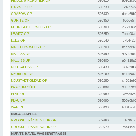
FINDENWIRUNSHIER OP
596410
a5902c55
GARWITZ UP
596230
12499527
GRABOW OP
596330
db4a69b2
GÜRITZ OP
596350
956ce5ff
KLEIN LAASCH WEHR OP
596300
25530a3e
LEWITZ OP
596250
7bbd90ad
LÜBZ OP
596140
d75442cf
MALCHOW WEHR OP
596200
bccaacb3
MALLISS OP
596390
497c29ee
MALLISS UP
596400
a64918a6
NEU KALLISS OP
596430
30739ff3
NEUBURG OP
596160
541c508a
NEUSTADT GLEWE OP
596280
c4381eb3
PARCHIM GÜTE
5961801
3dec3921
PLAU OP
596080
3ffddb2c
PLAU UP
596090
506e6b03
WAREN
596030
bd317edd
MÜGGELSPREE
GROSSE TRÄNKE WEHR OP
582660
81630fdd
GROSSE TRÄNKE WEHR UP
582670
cfad4ee5
MÜRITZ-HAVEL-WASSERSTRASSE