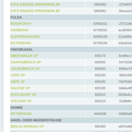
ESTE INNERES SPERRWERK AP
5950082
227b83f7
ESTE INNERES SPERRWERK BP
5950081
5fea1a12
FULDA
BONAFORTH
42900201
23721dfd
GREBENAU
42700202
acd63934
GUNTERSHAUSEN
42900100
213a585d
ROTENBURG
42700100
d1ba62a4
FINOWKANAL
EBERSWALDE OP
693170
3cd46cc7
GRAFENBRÜCK OP
693050
547422fb
LEESENBRÜCK OP
693030
f099ce74
LIEPE OP
693230
6f81b35f
LIEPE UP
693240
79d783d3
RAGÖSE OP
693190
b6bbe4f8
RUHLSDORF OP
693010
6629a4ca
STECHER OP
693210
516fbf8c
HAMME
RITTERHUDE
4940030
f49855d8
HAVEL-ODER-WASSERSTRASSE
BERLIN-SPANDAU OP
580300
e607a4b6