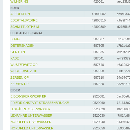
WILHERING
420061
aec23fd6
EDER
AFFOLDERN
42800502
ab9d5a42
EDERTALSPERRE
42800310
c6e9f744
SCHMITTLOTHEIM
42800309
d2155fa6
ELBE-HAVEL-KANAL
BURG
587507
831ad501
DETERSHAGEN
587505
a7b1eda9
GENTHIN
587535
e9e7f20c
KADE
587541
e4f29379
WUSTERWITZ OP
587540
c6a12d34
WUSTERWITZ UP
587550
3bfcf759
ZERBEN OP
587510
64c37072
ZERBEN UP
587520
532d8718
EIDER
EIDER-SPERRWERK BP
9520081
8ac85e6c
FRIEDRICHSTADT STRASSENBRÜCKE
9520060
721313e7
LEXFÄHRE OBERWASSER
9520020
86c5688f
LEXFÄHRE UNTERWASSER
9520030
7f01fbd8
NORDFELD OBERWASSER
9520040
61394669
NORDFELD UNTERWASSER
9520050
cb93548e