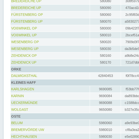
BREDEREICHE OP
580080
308f5979
BREDEREICHE UP
580090
470acd2a
FÜRSTENBERG OP
580060
2c95f83d
FÜRSTENBERG UP
580070
a5830277
VOßWINKEL OP
580000
09b422f7
VOßWINKEL UP
580010
2bcef51a
WESENBERG OP
580020
7909d3f7
WESENBERG UP
580030
da3b5de9
ZEHDENICK OP
580160
a9b8e24c
ZEHDENICK UP
580170
721d7dbf
ORKE
DALWIGKSTHAL
42840453
f0f78cc4
KLEINES HAFF
KARLSHAGEN
9690085
f53bb77f
KARNIN
9690084
da893bbd
UECKERMÜNDE
9690088
c1588dcc
WOLGAST
9650080
b327e35c
OSTE
BELUM
5980060
a9e93be0
BREMERVÖRDE UW
5980010
cf8a3ea2
HECHTHAUSEN
5980030
e5e02890