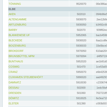
TÖNNING
9520070
00e386ac
ELBE
AKEN
502010
094b96e5
ALTENGAMME
5930070
2ee12b9a
ARTLENBURG
5930050
b3492c68
BARBY
502070
939f82ec
BLANKENESE UF
5952065
bacb459b
BLECKEDE
5930020
6aa1cd8e
BOIZENBURG
5930033
33e0bce0
BROKDORF
5970050
610ab204
BRUNSBÜTTEL MPM
5970094
d4f5f719
BUNTHAUS
5952020
ae1b91d0
COSWIG
501470
1ce53a59
CRANZ
5950070
e6b42536
CUXHAVEN STEUBENHÖFT
5990020
aad49293
DAMNATZ
5910030
c233674f
DESSAU
502000
1edc5fa4
DRESDEN
501060
70272185
DÖMITZ
5910025
6e3ea719
ELSTER
501390
c093b557