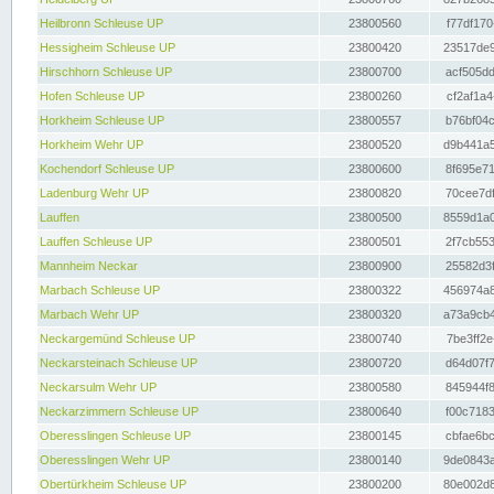
Heilbronn Schleuse UP
23800560
f77df170
Hessigheim Schleuse UP
23800420
23517de9
Hirschhorn Schleuse UP
23800700
acf505dd
Hofen Schleuse UP
23800260
cf2af1a4
Horkheim Schleuse UP
23800557
b76bf04c
Horkheim Wehr UP
23800520
d9b441a5
Kochendorf Schleuse UP
23800600
8f695e71
Ladenburg Wehr UP
23800820
70cee7df
Lauffen
23800500
8559d1a0
Lauffen Schleuse UP
23800501
2f7cb553
Mannheim Neckar
23800900
25582d3f
Marbach Schleuse UP
23800322
456974a8
Marbach Wehr UP
23800320
a73a9cb4
Neckargemünd Schleuse UP
23800740
7be3ff2e
Neckarsteinach Schleuse UP
23800720
d64d07f7
Neckarsulm Wehr UP
23800580
845944f8
Neckarzimmern Schleuse UP
23800640
f00c7183
Oberesslingen Schleuse UP
23800145
cbfae6bc
Oberesslingen Wehr UP
23800140
9de0843a
Obertürkheim Schleuse UP
23800200
80e002d8