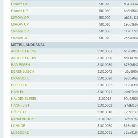
Diemitz OP
581020
d6426c42
Diemitz UP
581030
6b3b55e2
MIROW OP
581000
ab13c115
MIROW UP
581010
19cc3b9a
Strasen OP
581060
117877ec
Strasen UP
581070
2cc40997
MITTELLANDKANAL
ANDERTEN OW
31010061
bc20d819
ANDERTEN UW
31010060
dd41a7d6
BAD ESSEN
31010030
6760b547
BERENBUSCH
31010042
d2c8f60e
BRAMSCHE
31010020
bec8a6a5
BROXTEN
31010032
1125a391
HAHLEN
31010041
ac970eb0
HALDENSLEBEN
3101013
90d92801
HANN. LIST
31010062
27dfd137
HÖRSTEL
31010010
6c7c180f
KANALBRÜCKE
3101018
32b997c2
LOHNDE
31010050
516c4814
LÜBBECKE
31010031
c2aa9164