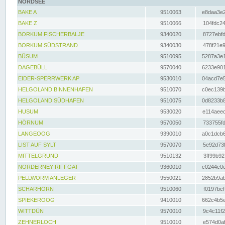
NORDSEE
BAKE A
9510063
e8daa3e2
BAKE Z
9510066
104fdc24
BORKUM FISCHERBALJE
9340020
8727ebfd
BORKUM SÜDSTRAND
9340030
478f21e9
BÜSUM
9510095
5287a3e1
DAGEBÜLL
9570040
6233e901
EIDER-SPERRWERK AP
9530010
04acd7e5
HELGOLAND BINNENHAFEN
9510070
c0ec139b
HELGOLAND SÜDHAFEN
9510075
0d8233b8
HUSUM
9530020
e114aeec
HÖRNUM
9570050
733755fd
LANGEOOG
9390010
a0c1dcb6
LIST AUF SYLT
9570070
5e92d73f
MITTELGRUND
9510132
3ff99b92
NORDERNEY RIFFGAT
9360010
c0244c0e
PELLWORM ANLEGER
9550021
2852b9ab
SCHARHÖRN
9510060
f0197bcf
SPIEKEROOG
9410010
662c4b5e
WITTDÜN
9570010
9c4c11f2
ZEHNERLOCH
9510010
e574d0af