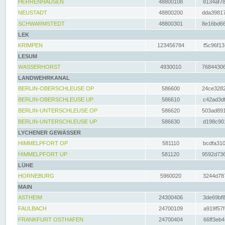
HERRENHAUSEN
48800108
8134af78
NEUSTADT
48800200
dda39817
SCHWARMSTEDT
48800301
8e16bd66
LEK
KRIMPEN
123456784
f5c96f13
LESUM
WASSERHORST
4930010
76844306
LANDWEHRKANAL
BERLIN-OBERSCHLEUSE OP
586600
24ce3282
BERLIN-OBERSCHLEUSE UP
586610
c42ad3df
BERLIN-UNTERSCHLEUSE OP
586620
503ad891
BERLIN-UNTERSCHLEUSE UP
586630
d198c901
LYCHENER GEWÄSSER
HIMMELPFORT OP
581110
bcdfa310
HIMMELPFORT UP
581120
9592d736
LÜHE
HORNEBURG
5960020
3244d787
MAIN
ASTHEIM
24300406
3de69bf8
FAULBACH
24700109
a919f57f
FRANKFURT OSTHAFEN
24700404
66ff3eb4