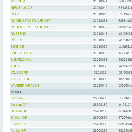
MEHRUM
31010071
be05603a
NIENBRÜGGE
31010044
864a8111
RECKE
31010011
7af19499
RODENBERGER AUE-OST
31010051
6288de60
RODENBERGER AUE-WEST
31010052
eb24b5a3
RUSBEND
31010043
c1f06401
RÜHEN
31010093
4ed5f6da
SEHNDE
31010070
ab0d9117
SÜLFELD OW
31010092
a8604e8f
SÜLFELD UW
31010091
892183d6
THUNE
31010080
42b865fb
VELSDORF
3101012
36f80081
VORSFELDE
31010090
dbb2bb9f
WARBER GRABEN
31010040
2f1080ba
MOSEL
Cochem
26900400
768df4e9
Detzem OP
26700180
c40912fd
Detzem UP
26700200
dc344605
Enkirch OP
26700880
87207dcd
Enkirch UP
26700900
ee861944
Fankel OP
26900280
68198b48