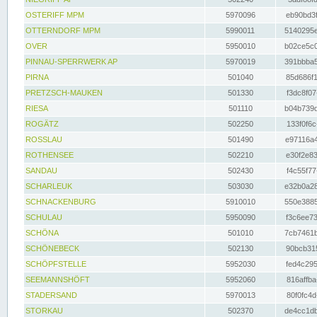
OSTERIFF MPM
5970096
eb90bd3f
OTTERNDORF MPM
5990011
5140295e
OVER
5950010
b02ce5c0
PINNAU-SPERRWERK AP
5970019
391bbba5
PIRNA
501040
85d686f1
PRETZSCH-MAUKEN
501330
f3dc8f07
RIESA
501110
b04b739d
ROGÄTZ
502250
133f0f6c
ROSSLAU
501490
e97116a4
ROTHENSEE
502210
e30f2e83
SANDAU
502430
f4c55f77
SCHARLEUK
503030
e32b0a28
SCHNACKENBURG
5910010
550e3885
SCHULAU
5950090
f3c6ee73
SCHÖNA
501010
7cb7461b
SCHÖNEBECK
502130
90bcb315
SCHÖPFSTELLE
5952030
fed4c295
SEEMANNSHÖFT
5952060
816affba
STADERSAND
5970013
80f0fc4d
STORKAU
502370
de4cc1db