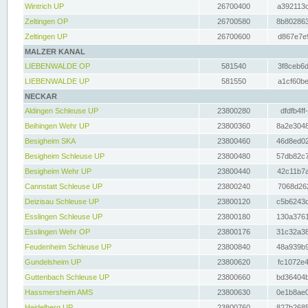
Wintrich UP
26700400
a392113c
Zeltingen OP
26700580
8b802863
Zeltingen UP
26700600
d867e7e9
MALZER KANAL
LIEBENWALDE OP
581540
3f8ceb6d
LIEBENWALDE UP
581550
a1cf60be
NECKAR
Aldingen Schleuse UP
23800280
dfdfb4ff
Beihingen Wehr UP
23800360
8a2e3048
Besigheim SKA
23800460
46d8ed02
Besigheim Schleuse UP
23800480
57db82c7
Besigheim Wehr UP
23800440
42c11b7a
Cannstatt Schleuse UP
23800240
7068d262
Deizisau Schleuse UP
23800120
c5b6243d
Esslingen Schleuse UP
23800180
130a3761
Esslingen Wehr OP
23800176
31c32a38
Feudenheim Schleuse UP
23800840
48a939b9
Gundelsheim UP
23800620
fc1072e4
Guttenbach Schleuse UP
23800660
bd36404b
Hassmersheim AMS
23800630
0e1b8ae0
Heidelberg UP
23800760
827b2685