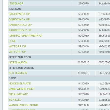
IJSSELKOP
2790070
bbaefa8e
ILMENAU
BARDOWICK OP
5940029
07830b68
BARDOWICK UP
5940030
a238b70f
FAHRENHOLZ OP
5940070
c33c3667
FAHRENHOLZ UP
5940060
bb62b28f
ILMENAU SPERRWERK AP
5940080
6b05e8dc
LÜNE
5940020
d7a8df36
WITTORF OP
5940049
eb3d4195
WITTORF UP
5940050
308c39b6
ITTER ZUR EDER
HERZHAUSEN
42800218
855205e7
ITTER ZUR DIEMEL
KOTTHAUSEN
44100013
36243256
JADE
HOOKSIELPLATE
9430020
fac30fe9
JADE-WESER-PORT
9430050
33bdec83
MELLUMPLATE
9420010
c8b9a2b6
SCHILLIG
9430030
b1cda5a0
WANGEROOGE NORD
9420030
c41d42b1