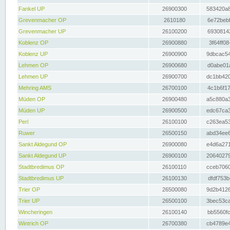
Fankel UP
26900300
583420a8
Grevenmacher OP
2610180
6e72bebf
Grevenmacher UP
26100200
69308142
Koblenz OP
26900880
3f64ff08
Koblenz UP
26900900
9dbcac54
Lehmen OP
26900680
d0abe01a
Lehmen UP
26900700
dc1bb420
Mehring AMS
26700100
4c1b6f17
Müden OP
26900480
a5c880a3
Müden UP
26900500
edc67ca3
Perl
26100100
c263ea53
Ruwer
26500150
abd34ee6
Sankt Aldegund OP
26900080
e4d6a271
Sankt Aldegund UP
26900100
20640279
Stadtbredimus OP
26100110
cceb7060
Stadtbredimus UP
26100130
dfdf753b
Trier OP
26500080
9d2b4126
Trier UP
26500100
3bec53ca
Wincheringen
26100140
bb5560fc
Wintrich OP
26700380
cb4789e4