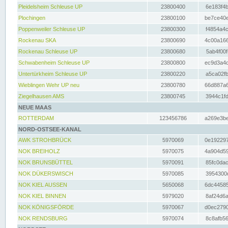
Pleidelsheim Schleuse UP
23800400
6e183f4b
Plochingen
23800100
be7ce40e
Poppenweiler Schleuse UP
23800300
f4854a4c
Rockenau SKA
23800690
4c00a166
Rockenau Schleuse UP
23800680
5ab4f00f
Schwabenheim Schleuse UP
23800800
ec9d3a4d
Untertürkheim Schleuse UP
23800220
a5ca02fb
Wieblingen Wehr UP neu
23800780
66d887a6
Ziegelhausen AMS
23800745
3944c1fd
NEUE MAAS
ROTTERDAM
123456786
a269e3be
NORD-OSTSEE-KANAL
AWK STROHBRÜCK
5970069
0e192297
NOK BREIHOLZ
5970075
4a904d59
NOK BRUNSBÜTTEL
5970091
85fc0dac
NOK DÜKERSWISCH
5970085
3954300d
NOK KIEL AUSSEN
5650068
6dc44585
NOK KIEL BINNEN
5979020
8af24d6a
NOK KÖNIGSFÖRDE
5970067
d0ec2790
NOK RENDSBURG
5970074
8c8afb56