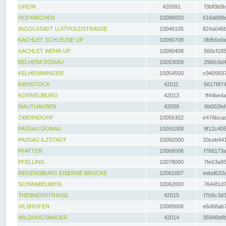
GREIN
420091
f3bf0b0b
HOFKIRCHEN
10088003
616dd98e
INGOLSTADT LUITPOLDSTRASSE
10046105
824a046b
KACHLET SCHLEUSE UP
10090708
0fd56e0a
KACHLET WEHR UP
10090408
560cf185
KELHEIM DONAU
10053009
296fc6d4
KELHEIMWINZER
10054500
c9409937
KIENSTOCK
42011
56178f74
KORNEUBURG
42013
ff44be4a
MAUTHAUSEN
42009
6b002fef
OBERNDORF
10056302
e476bcad
PASSAU DONAU
10091008
9f12c405
PASSAU ILZSTADT
10092000
33ceb441
PFATTER
10068006
f768173a
PFELLING
10078000
7fe63a95
REGENSBURG EISERNE BRÜCKE
10061007
eebd633a
SCHWABELWEIS
10062000
7644f1d7
THEBNERSTRASSL
42015
f7b5c3d3
VILSHOFEN
10089006
e6d68ab7
WILDUNGSMAUER
42014
35846b8b