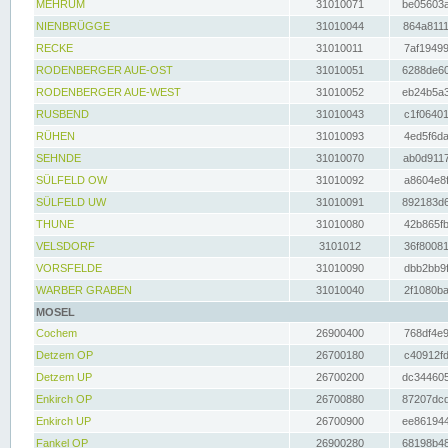
MEHRUM
31010071
be05603a
NIENBRÜGGE
31010044
864a8111
RECKE
31010011
7af19499
RODENBERGER AUE-OST
31010051
6288de60
RODENBERGER AUE-WEST
31010052
eb24b5a3
RUSBEND
31010043
c1f06401
RÜHEN
31010093
4ed5f6da
SEHNDE
31010070
ab0d9117
SÜLFELD OW
31010092
a8604e8f
SÜLFELD UW
31010091
892183d6
THUNE
31010080
42b865fb
VELSDORF
3101012
36f80081
VORSFELDE
31010090
dbb2bb9f
WARBER GRABEN
31010040
2f1080ba
MOSEL
Cochem
26900400
768df4e9
Detzem OP
26700180
c40912fd
Detzem UP
26700200
dc344605
Enkirch OP
26700880
87207dcd
Enkirch UP
26700900
ee861944
Fankel OP
26900280
68198b48