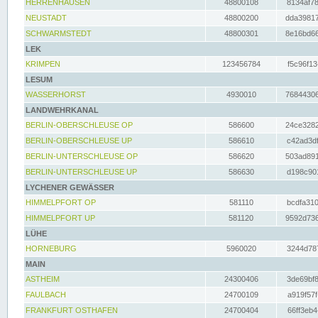
HERRENHAUSEN
48800108
8134af78
NEUSTADT
48800200
dda39817
SCHWARMSTEDT
48800301
8e16bd66
LEK
KRIMPEN
123456784
f5c96f13
LESUM
WASSERHORST
4930010
76844306
LANDWEHRKANAL
BERLIN-OBERSCHLEUSE OP
586600
24ce3282
BERLIN-OBERSCHLEUSE UP
586610
c42ad3df
BERLIN-UNTERSCHLEUSE OP
586620
503ad891
BERLIN-UNTERSCHLEUSE UP
586630
d198c901
LYCHENER GEWÄSSER
HIMMELPFORT OP
581110
bcdfa310
HIMMELPFORT UP
581120
9592d736
LÜHE
HORNEBURG
5960020
3244d787
MAIN
ASTHEIM
24300406
3de69bf8
FAULBACH
24700109
a919f57f
FRANKFURT OSTHAFEN
24700404
66ff3eb4