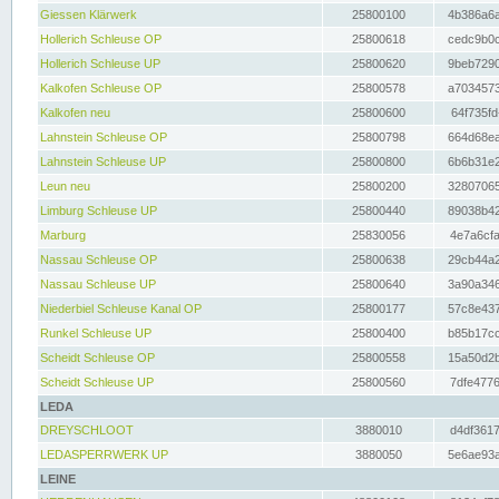
Giessen Klärwerk
25800100
4b386a6a
Hollerich Schleuse OP
25800618
cedc9b0c
Hollerich Schleuse UP
25800620
9beb7290
Kalkofen Schleuse OP
25800578
a7034573
Kalkofen neu
25800600
64f735fd
Lahnstein Schleuse OP
25800798
664d68ea
Lahnstein Schleuse UP
25800800
6b6b31e2
Leun neu
25800200
32807065
Limburg Schleuse UP
25800440
89038b42
Marburg
25830056
4e7a6cfa
Nassau Schleuse OP
25800638
29cb44a2
Nassau Schleuse UP
25800640
3a90a346
Niederbiel Schleuse Kanal OP
25800177
57c8e437
Runkel Schleuse UP
25800400
b85b17cc
Scheidt Schleuse OP
25800558
15a50d2b
Scheidt Schleuse UP
25800560
7dfe4776
LEDA
DREYSCHLOOT
3880010
d4df3617
LEDASPERRWERK UP
3880050
5e6ae93a
LEINE