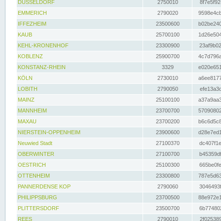
DÜSSELDORF
2750010
8f7e5f92
EMMERICH
2790020
9598e4cb
IFFEZHEIM
23500600
b02be240
KAUB
25700100
1d26e504
KEHL-KRONENHOF
23300900
23af9b02
KOBLENZ
25900700
4c7d796a
KONSTANZ-RHEIN
3329
e020e651
KÖLN
2730010
a6ee8177
LOBITH
2790050
efe13a3d
MAINZ
25100100
a37a9aa3
MANNHEIM
23700700
57090802
MAXAU
23700200
b6c6d5c8
NIERSTEIN-OPPENHEIM
23900600
d28e7ed1
Neuwied Stadt
27100370
dc407f1e
OBERWINTER
27100700
b45359df
OESTRICH
25100300
665be0fe
OTTENHEIM
23300800
787e5d63
PANNERDENSE KOP
2790060
3046493f
PHILIPPSBURG
23700500
88e972e1
PLITTERSDORF
23500700
6b774802
REES
2790010
2f025389