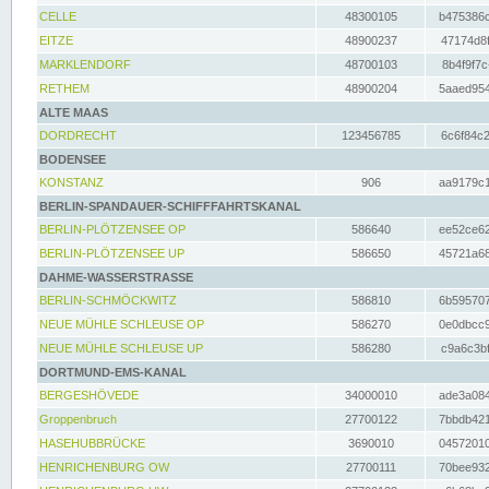
CELLE
48300105
b475386c
EITZE
48900237
47174d8f
MARKLENDORF
48700103
8b4f9f7c
RETHEM
48900204
5aaed954
ALTE MAAS
DORDRECHT
123456785
6c6f84c2
BODENSEE
KONSTANZ
906
aa9179c1
BERLIN-SPANDAUER-SCHIFFFAHRTSKANAL
BERLIN-PLÖTZENSEE OP
586640
ee52ce62
BERLIN-PLÖTZENSEE UP
586650
45721a68
DAHME-WASSERSTRASSE
BERLIN-SCHMÖCKWITZ
586810
6b595707
NEUE MÜHLE SCHLEUSE OP
586270
0e0dbcc9
NEUE MÜHLE SCHLEUSE UP
586280
c9a6c3bf
DORTMUND-EMS-KANAL
BERGESHÖVEDE
34000010
ade3a084
Groppenbruch
27700122
7bbdb421
HASEHUBBRÜCKE
3690010
04572010
HENRICHENBURG OW
27700111
70bee932