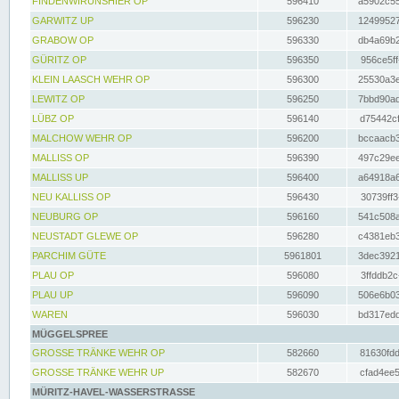
FINDENWIRUNSHIER OP
596410
a5902c55
GARWITZ UP
596230
12499527
GRABOW OP
596330
db4a69b2
GÜRITZ OP
596350
956ce5ff
KLEIN LAASCH WEHR OP
596300
25530a3e
LEWITZ OP
596250
7bbd90ad
LÜBZ OP
596140
d75442cf
MALCHOW WEHR OP
596200
bccaacb3
MALLISS OP
596390
497c29ee
MALLISS UP
596400
a64918a6
NEU KALLISS OP
596430
30739ff3
NEUBURG OP
596160
541c508a
NEUSTADT GLEWE OP
596280
c4381eb3
PARCHIM GÜTE
5961801
3dec3921
PLAU OP
596080
3ffddb2c
PLAU UP
596090
506e6b03
WAREN
596030
bd317edd
MÜGGELSPREE
GROSSE TRÄNKE WEHR OP
582660
81630fdd
GROSSE TRÄNKE WEHR UP
582670
cfad4ee5
MÜRITZ-HAVEL-WASSERSTRASSE