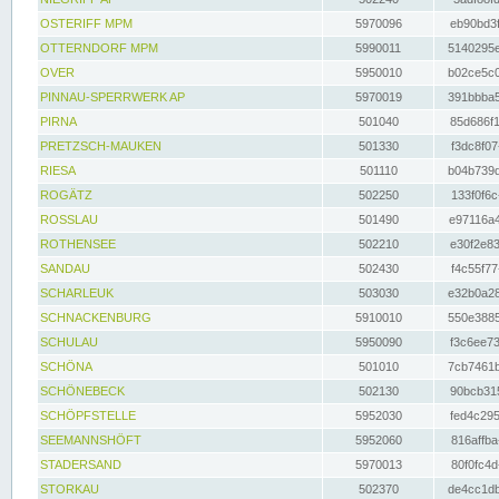
OSTERIFF MPM
5970096
eb90bd3f
OTTERNDORF MPM
5990011
5140295e
OVER
5950010
b02ce5c0
PINNAU-SPERRWERK AP
5970019
391bbba5
PIRNA
501040
85d686f1
PRETZSCH-MAUKEN
501330
f3dc8f07
RIESA
501110
b04b739d
ROGÄTZ
502250
133f0f6c
ROSSLAU
501490
e97116a4
ROTHENSEE
502210
e30f2e83
SANDAU
502430
f4c55f77
SCHARLEUK
503030
e32b0a28
SCHNACKENBURG
5910010
550e3885
SCHULAU
5950090
f3c6ee73
SCHÖNA
501010
7cb7461b
SCHÖNEBECK
502130
90bcb315
SCHÖPFSTELLE
5952030
fed4c295
SEEMANNSHÖFT
5952060
816affba
STADERSAND
5970013
80f0fc4d
STORKAU
502370
de4cc1db