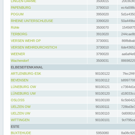
LINGEN-DARME
3500015
200363fc
PAPENBURG
3790010
ec4a598d
POGUM
3950020
5d1e4350
RHEINE UNTERSCHLEUSE
3390020
50a449ba
Rühle
3500070
15456f75
TERBORG
3910020
244cae8b
VERSEN WEHR OP
3730001
86f8dbab
VERSEN WEHRDURCHSTICH
3730010
6de43652
WEENER
3790020
aa6af4e6
Wachendorf
3500031
88698229
ELBESEITENKANAL
ARTLENBURG-ESK
90100122
7fec2f4f
BEVENSEN
90100112
b8997708
LÜNEBURG OW
90100121
c7364d1e
LÜNEBURG UW
90100120
d18033cd
OSLOSS
90100100
6c5b6422
UELZEN OW
90100111
728bd3e3
UELZEN UW
90100110
0d0082cf
WITTINGEN
90100101
9cf795ce
ESTE
BUXTEHUDE
5950080
8a08c920