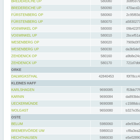
BREDEREICHE OP
580080
308f5979
BREDEREICHE UP
580090
470acd2a
FÜRSTENBERG OP
580060
2c95f83d
FÜRSTENBERG UP
580070
a5830277
VOßWINKEL OP
580000
09b422f7
VOßWINKEL UP
580010
2bcef51a
WESENBERG OP
580020
7909d3f7
WESENBERG UP
580030
da3b5de9
ZEHDENICK OP
580160
a9b8e24c
ZEHDENICK UP
580170
721d7dbf
ORKE
DALWIGKSTHAL
42840453
f0f78cc4
KLEINES HAFF
KARLSHAGEN
9690085
f53bb77f
KARNIN
9690084
da893bbd
UECKERMÜNDE
9690088
c1588dcc
WOLGAST
9650080
b327e35c
OSTE
BELUM
5980060
a9e93be0
BREMERVÖRDE UW
5980010
cf8a3ea2
HECHTHAUSEN
5980030
e5e02890