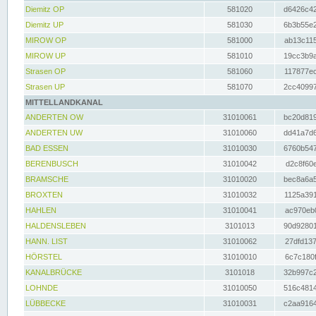
Diemitz OP
581020
d6426c42
Diemitz UP
581030
6b3b55e2
MIROW OP
581000
ab13c115
MIROW UP
581010
19cc3b9a
Strasen OP
581060
117877ec
Strasen UP
581070
2cc40997
MITTELLANDKANAL
ANDERTEN OW
31010061
bc20d819
ANDERTEN UW
31010060
dd41a7d6
BAD ESSEN
31010030
6760b547
BERENBUSCH
31010042
d2c8f60e
BRAMSCHE
31010020
bec8a6a5
BROXTEN
31010032
1125a391
HAHLEN
31010041
ac970eb0
HALDENSLEBEN
3101013
90d92801
HANN. LIST
31010062
27dfd137
HÖRSTEL
31010010
6c7c180f
KANALBRÜCKE
3101018
32b997c2
LOHNDE
31010050
516c4814
LÜBBECKE
31010031
c2aa9164