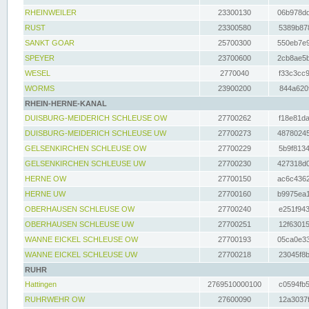
RHEINWEILER
23300130
06b978dd
RUST
23300580
5389b878
SANKT GOAR
25700300
550eb7e9
SPEYER
23700600
2cb8ae5b
WESEL
2770040
f33c3cc9
WORMS
23900200
844a620f
RHEIN-HERNE-KANAL
DUISBURG-MEIDERICH SCHLEUSE OW
27700262
f18e81da
DUISBURG-MEIDERICH SCHLEUSE UW
27700273
48780245
GELSENKIRCHEN SCHLEUSE OW
27700229
5b9f8134
GELSENKIRCHEN SCHLEUSE UW
27700230
427318d0
HERNE OW
27700150
ac6c4362
HERNE UW
27700160
b9975ea1
OBERHAUSEN SCHLEUSE OW
27700240
e251f943
OBERHAUSEN SCHLEUSE UW
27700251
12f63015
WANNE EICKEL SCHLEUSE OW
27700193
05ca0e33
WANNE EICKEL SCHLEUSE UW
27700218
23045f8b
RUHR
Hattingen
2769510000100
c0594fb5
RUHRWEHR OW
27600090
12a3037f