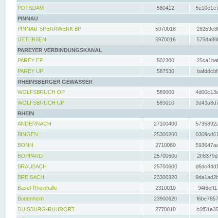
POTSDAM
580412
5e10e1e7
PINNAU
PINNAU-SPERRWERK BP
5970018
26259e8f
UETERSEN
5970016
575da86f
PAREYER VERBINDUNGSKANAL
PAREY EP
502300
25ca1bef
PAREY UP
587530
bafddcbf
RHEINSBERGER GEWÄSSER
WOLFSBRUCH OP
589000
4d00c13e
WOLFSBRUCH UP
589010
3d43a8d7
RHEIN
ANDERNACH
27100400
5735892a
BINGEN
25300200
0309cd61
BONN
2710080
593647aa
BOPPARD
25700500
2ff6379d
BRAUBACH
25700600
d6dc44d1
BREISACH
23300320
9da1ad2b
Basel-Rheinhalle
2310010
94f6eff1
Bodenheim
23900620
f6be7857
DUISBURG-RUHRORT
2770010
c0f51e35