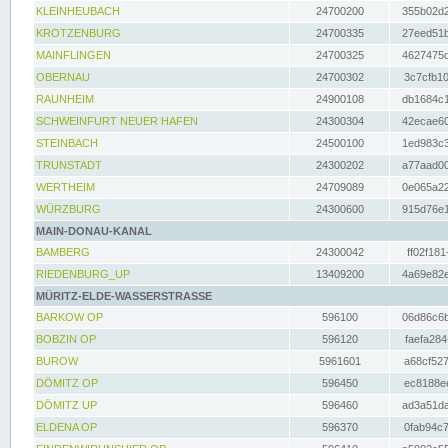
KLEINHEUBACH
24700200
355b02d2
KROTZENBURG
24700335
27eed51b
MAINFLINGEN
24700325
4627475d
OBERNAU
24700302
3c7cfb10
RAUNHEIM
24900108
db1684c1
SCHWEINFURT NEUER HAFEN
24300304
42ecae60
STEINBACH
24500100
1ed983c3
TRUNSTADT
24300202
a77aad00
WERTHEIM
24709089
0e065a22
WÜRZBURG
24300600
915d76e1
MAIN-DONAU-KANAL
BAMBERG
24300042
ff02f181
RIEDENBURG_UP
13409200
4a69e82e
MÜRITZ-ELDE-WASSERSTRASSE
BARKOW OP
596100
06d86c6b
BOBZIN OP
596120
faefa284
BUROW
5961601
a68cf527
DÖMITZ OP
596450
ec8188ee
DÖMITZ UP
596460
ad3a51da
ELDENA OP
596370
0fab94c7