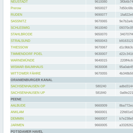
NEUSTADT
9610080
3f0b6b74
Prerow
9650027
7d50c68c
RUDEN
9690077
1fa822e6
SASSNITZ
9670065
9e7b2a4d
SCHLESWIG
9610040
09370c05
STAHLBRODE
9650070
340707f4
STRALSUND
9650043
b9163121
THIESSOW
9670067
d1c9bb3c
TIMMENDORF POEL
9630007
d22c341b
WARNEMÜNDE
9640015
220ff4c6
WISMAR-BAUMHAUS
9630008
95a0ab45
WITTOWER FÄHRE
9670055
4b348b56
ORANIENBURGER KANAL
SACHSENHAUSEN OP
580240
adbd3144
SACHSENHAUSEN UP
581840
0a6fe221
PEENE
AALBUDE
9660009
8ba772ed
ANKLAM
9660001
22fd01e0
DEMMIN
9660007
b7e238e8
JARMEN
9660005
a3328262
POTSDAMER HAVEL