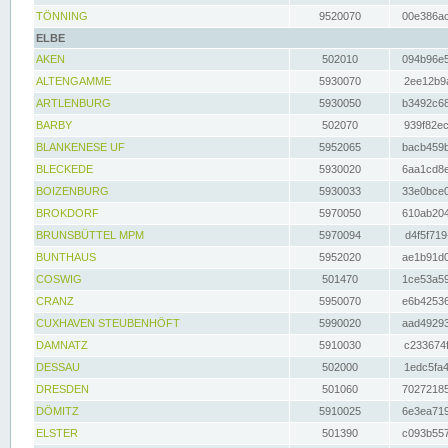
TÖNNING
9520070
00e386ac
ELBE
AKEN
502010
094b96e5
ALTENGAMME
5930070
2ee12b9a
ARTLENBURG
5930050
b3492c68
BARBY
502070
939f82ec
BLANKENESE UF
5952065
bacb459b
BLECKEDE
5930020
6aa1cd8e
BOIZENBURG
5930033
33e0bce0
BROKDORF
5970050
610ab204
BRUNSBÜTTEL MPM
5970094
d4f5f719
BUNTHAUS
5952020
ae1b91d0
COSWIG
501470
1ce53a59
CRANZ
5950070
e6b42536
CUXHAVEN STEUBENHÖFT
5990020
aad49293
DAMNATZ
5910030
c233674f
DESSAU
502000
1edc5fa4
DRESDEN
501060
70272185
DÖMITZ
5910025
6e3ea719
ELSTER
501390
c093b557