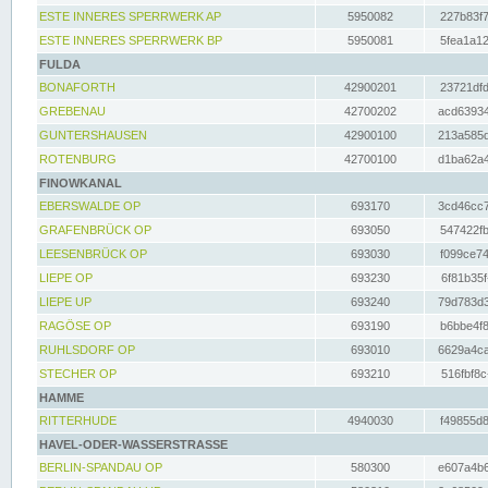
ESTE INNERES SPERRWERK AP
5950082
227b83f7
ESTE INNERES SPERRWERK BP
5950081
5fea1a12
FULDA
BONAFORTH
42900201
23721dfd
GREBENAU
42700202
acd63934
GUNTERSHAUSEN
42900100
213a585d
ROTENBURG
42700100
d1ba62a4
FINOWKANAL
EBERSWALDE OP
693170
3cd46cc7
GRAFENBRÜCK OP
693050
547422fb
LEESENBRÜCK OP
693030
f099ce74
LIEPE OP
693230
6f81b35f
LIEPE UP
693240
79d783d3
RAGÖSE OP
693190
b6bbe4f8
RUHLSDORF OP
693010
6629a4ca
STECHER OP
693210
516fbf8c
HAMME
RITTERHUDE
4940030
f49855d8
HAVEL-ODER-WASSERSTRASSE
BERLIN-SPANDAU OP
580300
e607a4b6