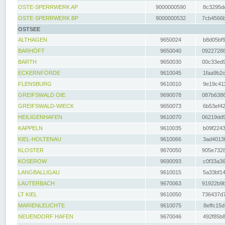
OSTE-SPERRWERK AP
9000000590
8c3295dc
OSTE-SPERRWERK BP
9000000532
7cb4566b
OSTSEE
ALTHAGEN
9650024
b8d05bf9
BARHÖFT
9650040
09227288
BARTH
9650030
00c33ed9
ECKERNFÖRDE
9610045
1faa9b2c
FLENSBURG
9610010
9e19c411
GREIFSWALD OIE
9690078
087b6386
GREIFSWALD-WIECK
9650073
6b53ef42
HEILIGENHAFEN
9610070
06219dd9
KAPPELN
9610035
b09f2243
KIEL-HOLTENAU
9610066
3ad4013f
KLOSTER
9670050
905e7328
KOSEROW
9690093
c0f33a36
LANGBALLIGAU
9610015
5a33bf14
LAUTERBACH
9670063
91922b9b
LT KIEL
9610050
736437d7
MARIENLEUCHTE
9610075
8effc15d
NEUENDORF HAFEN
9670046
492f85b8