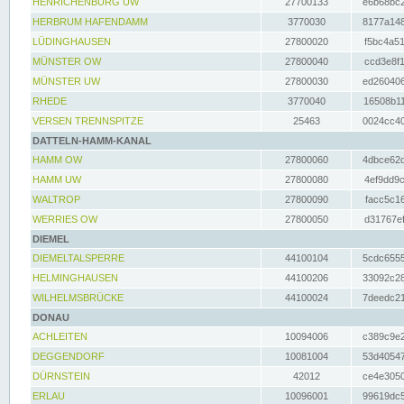
HENRICHENBURG UW
27700133
e6b68bc2
HERBRUM HAFENDAMM
3770030
8177a148
LÜDINGHAUSEN
27800020
f5bc4a51
MÜNSTER OW
27800040
ccd3e8f1
MÜNSTER UW
27800030
ed260406
RHEDE
3770040
16508b11
VERSEN TRENNSPITZE
25463
0024cc40
DATTELN-HAMM-KANAL
HAMM OW
27800060
4dbce62d
HAMM UW
27800080
4ef9dd9c
WALTROP
27800090
facc5c16
WERRIES OW
27800050
d31767ef
DIEMEL
DIEMELTALSPERRE
44100104
5cdc6555
HELMINGHAUSEN
44100206
33092c28
WILHELMSBRÜCKE
44100024
7deedc21
DONAU
ACHLEITEN
10094006
c389c9e2
DEGGENDORF
10081004
53d40547
DÜRNSTEIN
42012
ce4e3050
ERLAU
10096001
99619dc5