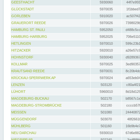
GEESTHACHT
5930060
44f7e955
GLÜCKSTADT
5970035
1f1bbed7
GORLEBEN
5910020
ac507f42
GRAUERORT REEDE
5970026
7398029b
HAMBURG ST. PAULI
5952050
d488c5cc
HAMBURG-HARBURG
5952025
706e5110
HETLINGEN
5970010
599c23b1
HITZACKER
5920010
a26e57c9
HOHNSTORF
5930040
d9289367
KOLLMAR
5970025
3ed90357
KRAUTSAND REEDE
5970031
8c20b4dc
KRÜCKAU-SPERRWERK AP
5970024
a653eb04
LENZEN
503120
c80a4f21
LÜHORT
5960010
8d18d129
MAGDEBURG-BUCKAU
502170
b8567c1e
MAGDEBURG-STROMBRÜCKE
502180
ccccb57f
MEISSEN
501080
24440872
MÜGGENDORF
503070
48f2661f
MÜHLBERG
501160
16b9b4e7
NEU DARCHAU
5930010
67d6e882
NIEGRIPP AP
502240
3adf88fd