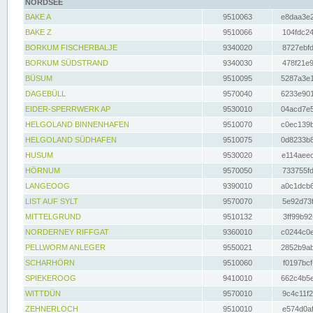
NORDSEE
BAKE A
9510063
e8daa3e2
BAKE Z
9510066
104fdc24
BORKUM FISCHERBALJE
9340020
8727ebfd
BORKUM SÜDSTRAND
9340030
478f21e9
BÜSUM
9510095
5287a3e1
DAGEBÜLL
9570040
6233e901
EIDER-SPERRWERK AP
9530010
04acd7e5
HELGOLAND BINNENHAFEN
9510070
c0ec139b
HELGOLAND SÜDHAFEN
9510075
0d8233b8
HUSUM
9530020
e114aeec
HÖRNUM
9570050
733755fd
LANGEOOG
9390010
a0c1dcb6
LIST AUF SYLT
9570070
5e92d73f
MITTELGRUND
9510132
3ff99b92
NORDERNEY RIFFGAT
9360010
c0244c0e
PELLWORM ANLEGER
9550021
2852b9ab
SCHARHÖRN
9510060
f0197bcf
SPIEKEROOG
9410010
662c4b5e
WITTDÜN
9570010
9c4c11f2
ZEHNERLOCH
9510010
e574d0af