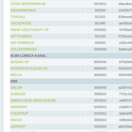
STÖR-SPERRWERK AP
5970041
d9acdbec
TANGERMÜNDE
502350
13e91b77
TORGAU
501261
83bbaedb
VOCKERODE
501480
ae93f2a5
WEHR GEESTHACHT UP
5930062
0f7f58a8
WITTENBERG
501420
070b1eb4
WITTENBERGE
503050
cbf3cd49
ZOLLENSPIEKER
5930090
3de8ea26
ELBE-LÜBECK-KANAL
BÜSSAU UP
9669040
bf7bb8e8
DONNERSCHLEUSE OP
9660049
45634232
MÖLLN
9660050
46644438
EMS
DALUM
3550040
ad357e52
DUKEGAT
3990020
7753c1fa
EMDEN NEUE SEESCHLEUSE
3970010
edfdf747
EMSHÖRN
9340010
c8af067c
FUESTRUP
3310010
3a8ed45f
KNOCK
3990010
438b565e
LEERORT
3910010
abb23dad