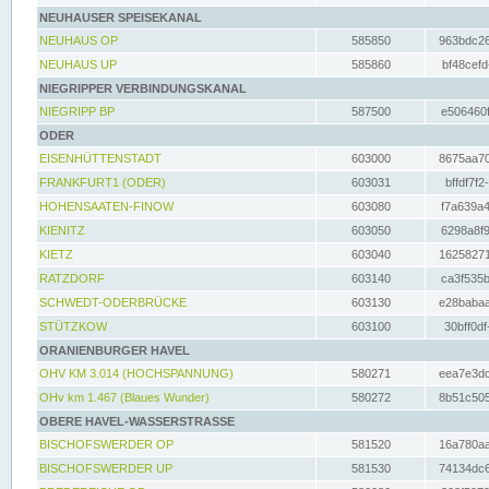
NEUHAUSER SPEISEKANAL
NEUHAUS OP
585850
963bdc26
NEUHAUS UP
585860
bf48cefd
NIEGRIPPER VERBINDUNGSKANAL
NIEGRIPP BP
587500
e506460f
ODER
EISENHÜTTENSTADT
603000
8675aa70
FRANKFURT1 (ODER)
603031
bffdf7f2
HOHENSAATEN-FINOW
603080
f7a639a4
KIENITZ
603050
6298a8f9
KIETZ
603040
16258271
RATZDORF
603140
ca3f535b
SCHWEDT-ODERBRÜCKE
603130
e28babaa
STÜTZKOW
603100
30bff0df
ORANIENBURGER HAVEL
OHV KM 3.014 (HOCHSPANNUNG)
580271
eea7e3dc
OHv km 1.467 (Blaues Wunder)
580272
8b51c505
OBERE HAVEL-WASSERSTRASSE
BISCHOFSWERDER OP
581520
16a780aa
BISCHOFSWERDER UP
581530
74134dc6