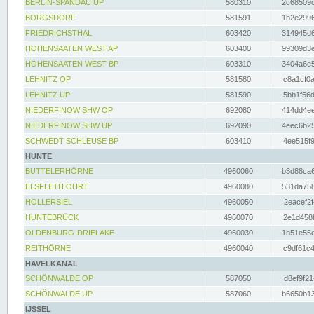
BERLIN-SPANDAU UP
580310
2c68509c
BORGSDORF
581591
1b2e2996
FRIEDRICHSTHAL
603420
314945d6
HOHENSAATEN WEST AP
603400
99309d3e
HOHENSAATEN WEST BP
603310
3404a6e5
LEHNITZ OP
581580
c8a1cf0a
LEHNITZ UP
581590
5bb1f56d
NIEDERFINOW SHW OP
692080
414dd4ee
NIEDERFINOW SHW UP
692090
4eec6b25
SCHWEDT SCHLEUSE BP
603410
4ee515f9
HUNTE
BUTTELERHÖRNE
4960060
b3d88ca6
ELSFLETH OHRT
4960080
531da758
HOLLERSIEL
4960050
2eacef2f
HUNTEBRÜCK
4960070
2e1d458b
OLDENBURG-DRIELAKE
4960030
1b51e55e
REITHÖRNE
4960040
c9df61c4
HAVELKANAL
SCHÖNWALDE OP
587050
d8ef9f21
SCHÖNWALDE UP
587060
b6650b13
IJSSEL