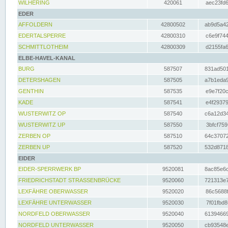
WILHERING
420061
aec23fd6
EDER
AFFOLDERN
42800502
ab9d5a42
EDERTALSPERRE
42800310
c6e9f744
SCHMITTLOTHEIM
42800309
d2155fa6
ELBE-HAVEL-KANAL
BURG
587507
831ad501
DETERSHAGEN
587505
a7b1eda9
GENTHIN
587535
e9e7f20c
KADE
587541
e4f29379
WUSTERWITZ OP
587540
c6a12d34
WUSTERWITZ UP
587550
3bfcf759
ZERBEN OP
587510
64c37072
ZERBEN UP
587520
532d8718
EIDER
EIDER-SPERRWERK BP
9520081
8ac85e6c
FRIEDRICHSTADT STRASSENBRÜCKE
9520060
721313e7
LEXFÄHRE OBERWASSER
9520020
86c5688f
LEXFÄHRE UNTERWASSER
9520030
7f01fbd8
NORDFELD OBERWASSER
9520040
61394669
NORDFELD UNTERWASSER
9520050
cb93548e