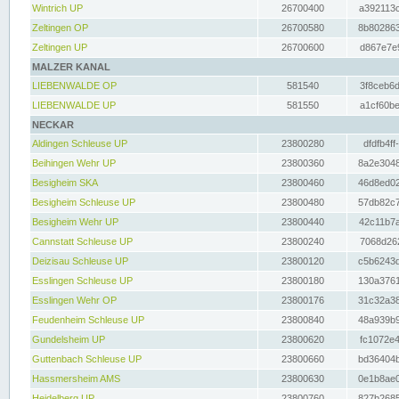
Wintrich UP
26700400
a392113c
Zeltingen OP
26700580
8b802863
Zeltingen UP
26700600
d867e7e9
MALZER KANAL
LIEBENWALDE OP
581540
3f8ceb6d
LIEBENWALDE UP
581550
a1cf60be
NECKAR
Aldingen Schleuse UP
23800280
dfdfb4ff
Beihingen Wehr UP
23800360
8a2e3048
Besigheim SKA
23800460
46d8ed02
Besigheim Schleuse UP
23800480
57db82c7
Besigheim Wehr UP
23800440
42c11b7a
Cannstatt Schleuse UP
23800240
7068d262
Deizisau Schleuse UP
23800120
c5b6243d
Esslingen Schleuse UP
23800180
130a3761
Esslingen Wehr OP
23800176
31c32a38
Feudenheim Schleuse UP
23800840
48a939b9
Gundelsheim UP
23800620
fc1072e4
Guttenbach Schleuse UP
23800660
bd36404b
Hassmersheim AMS
23800630
0e1b8ae0
Heidelberg UP
23800760
827b2685