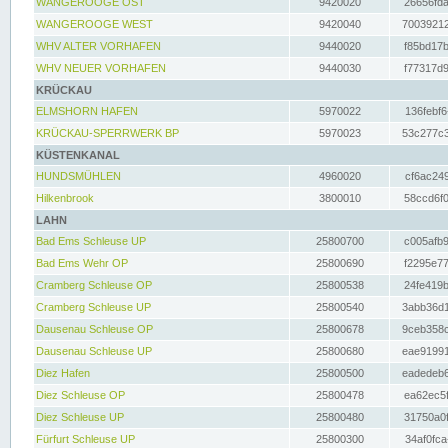
WANGEROOGE OST
9420020
26656fda
WANGEROOGE WEST
9420040
70039212
WHV ALTER VORHAFEN
9440020
f85bd17b
WHV NEUER VORHAFEN
9440030
f77317d9
KRÜCKAU
ELMSHORN HAFEN
5970022
136febf6
KRÜCKAU-SPERRWERK BP
5970023
53c277c3
KÜSTENKANAL
HUNDSMÜHLEN
4960020
cf6ac249
Hilkenbrook
3800010
58ccd6f0
LAHN
Bad Ems Schleuse UP
25800700
c005afb9
Bad Ems Wehr OP
25800690
f2295e77
Cramberg Schleuse OP
25800538
24fe419b
Cramberg Schleuse UP
25800540
3abb36d1
Dausenau Schleuse OP
25800678
9ceb358c
Dausenau Schleuse UP
25800680
eae91991
Diez Hafen
25800500
eadedeb6
Diez Schleuse OP
25800478
ea62ec5f
Diez Schleuse UP
25800480
31750a0f
Fürfurt Schleuse UP
25800300
34af0fca