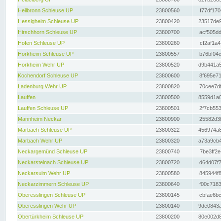
Heilbronn Schleuse UP
23800560
f77df170
Hessigheim Schleuse UP
23800420
23517de9
Hirschhorn Schleuse UP
23800700
acf505dd
Hofen Schleuse UP
23800260
cf2af1a4
Horkheim Schleuse UP
23800557
b76bf04c
Horkheim Wehr UP
23800520
d9b441a5
Kochendorf Schleuse UP
23800600
8f695e71
Ladenburg Wehr UP
23800820
70cee7df
Lauffen
23800500
8559d1a0
Lauffen Schleuse UP
23800501
2f7cb553
Mannheim Neckar
23800900
25582d3f
Marbach Schleuse UP
23800322
456974a8
Marbach Wehr UP
23800320
a73a9cb4
Neckargemünd Schleuse UP
23800740
7be3ff2e
Neckarsteinach Schleuse UP
23800720
d64d07f7
Neckarsulm Wehr UP
23800580
845944f8
Neckarzimmern Schleuse UP
23800640
f00c7183
Oberesslingen Schleuse UP
23800145
cbfae6bc
Oberesslingen Wehr UP
23800140
9de0843a
Obertürkheim Schleuse UP
23800200
80e002d8