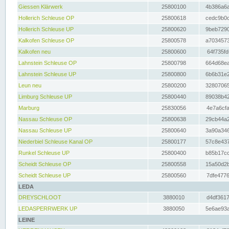
Giessen Klärwerk
25800100
4b386a6a
Hollerich Schleuse OP
25800618
cedc9b0c
Hollerich Schleuse UP
25800620
9beb7290
Kalkofen Schleuse OP
25800578
a7034573
Kalkofen neu
25800600
64f735fd
Lahnstein Schleuse OP
25800798
664d68ea
Lahnstein Schleuse UP
25800800
6b6b31e2
Leun neu
25800200
32807065
Limburg Schleuse UP
25800440
89038b42
Marburg
25830056
4e7a6cfa
Nassau Schleuse OP
25800638
29cb44a2
Nassau Schleuse UP
25800640
3a90a346
Niederbiel Schleuse Kanal OP
25800177
57c8e437
Runkel Schleuse UP
25800400
b85b17cc
Scheidt Schleuse OP
25800558
15a50d2b
Scheidt Schleuse UP
25800560
7dfe4776
LEDA
DREYSCHLOOT
3880010
d4df3617
LEDASPERRWERK UP
3880050
5e6ae93a
LEINE