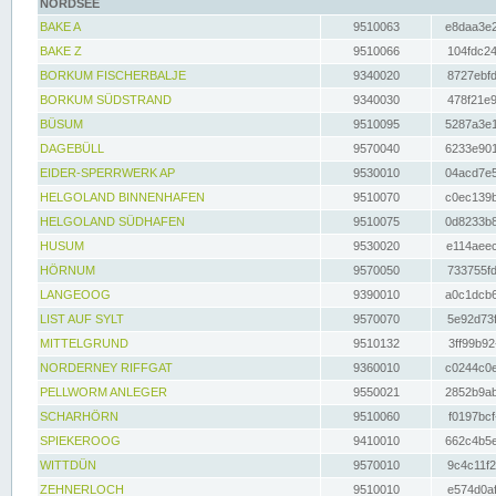
NORDSEE
BAKE A
9510063
e8daa3e2
BAKE Z
9510066
104fdc24
BORKUM FISCHERBALJE
9340020
8727ebfd
BORKUM SÜDSTRAND
9340030
478f21e9
BÜSUM
9510095
5287a3e1
DAGEBÜLL
9570040
6233e901
EIDER-SPERRWERK AP
9530010
04acd7e5
HELGOLAND BINNENHAFEN
9510070
c0ec139b
HELGOLAND SÜDHAFEN
9510075
0d8233b8
HUSUM
9530020
e114aeec
HÖRNUM
9570050
733755fd
LANGEOOG
9390010
a0c1dcb6
LIST AUF SYLT
9570070
5e92d73f
MITTELGRUND
9510132
3ff99b92
NORDERNEY RIFFGAT
9360010
c0244c0e
PELLWORM ANLEGER
9550021
2852b9ab
SCHARHÖRN
9510060
f0197bcf
SPIEKEROOG
9410010
662c4b5e
WITTDÜN
9570010
9c4c11f2
ZEHNERLOCH
9510010
e574d0af