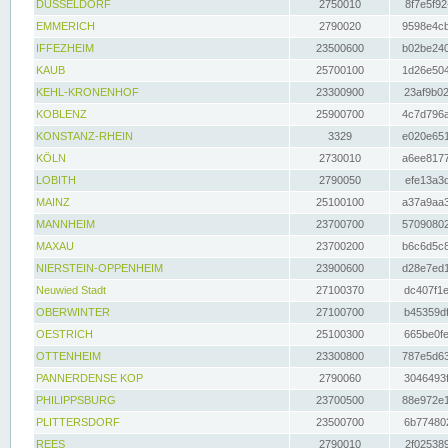
DÜSSELDORF
2750010
8f7e5f92
EMMERICH
2790020
9598e4cb
IFFEZHEIM
23500600
b02be240
KAUB
25700100
1d26e504
KEHL-KRONENHOF
23300900
23af9b02
KOBLENZ
25900700
4c7d796a
KONSTANZ-RHEIN
3329
e020e651
KÖLN
2730010
a6ee8177
LOBITH
2790050
efe13a3d
MAINZ
25100100
a37a9aa3
MANNHEIM
23700700
57090802
MAXAU
23700200
b6c6d5c8
NIERSTEIN-OPPENHEIM
23900600
d28e7ed1
Neuwied Stadt
27100370
dc407f1e
OBERWINTER
27100700
b45359df
OESTRICH
25100300
665be0fe
OTTENHEIM
23300800
787e5d63
PANNERDENSE KOP
2790060
3046493f
PHILIPPSBURG
23700500
88e972e1
PLITTERSDORF
23500700
6b774802
REES
2790010
2f025389