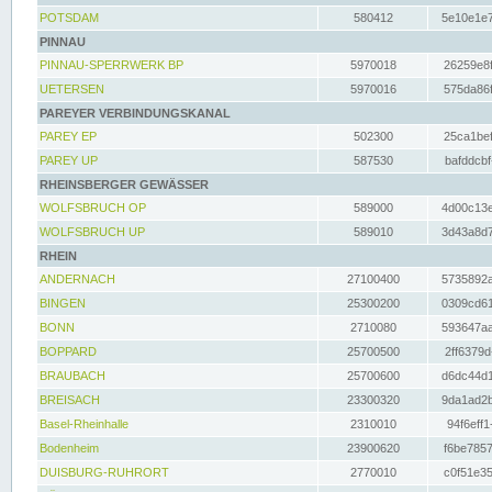
POTSDAM
580412
5e10e1e7
PINNAU
PINNAU-SPERRWERK BP
5970018
26259e8f
UETERSEN
5970016
575da86f
PAREYER VERBINDUNGSKANAL
PAREY EP
502300
25ca1bef
PAREY UP
587530
bafddcbf
RHEINSBERGER GEWÄSSER
WOLFSBRUCH OP
589000
4d00c13e
WOLFSBRUCH UP
589010
3d43a8d7
RHEIN
ANDERNACH
27100400
5735892a
BINGEN
25300200
0309cd61
BONN
2710080
593647aa
BOPPARD
25700500
2ff6379d
BRAUBACH
25700600
d6dc44d1
BREISACH
23300320
9da1ad2b
Basel-Rheinhalle
2310010
94f6eff1
Bodenheim
23900620
f6be7857
DUISBURG-RUHRORT
2770010
c0f51e35