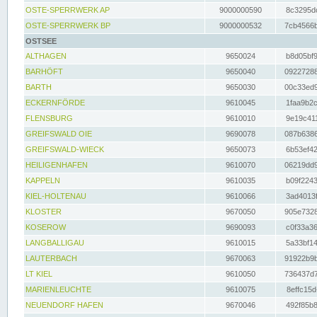
OSTE-SPERRWERK AP
9000000590
8c3295dc
OSTE-SPERRWERK BP
9000000532
7cb4566b
OSTSEE
ALTHAGEN
9650024
b8d05bf9
BARHÖFT
9650040
09227288
BARTH
9650030
00c33ed9
ECKERNFÖRDE
9610045
1faa9b2c
FLENSBURG
9610010
9e19c411
GREIFSWALD OIE
9690078
087b6386
GREIFSWALD-WIECK
9650073
6b53ef42
HEILIGENHAFEN
9610070
06219dd9
KAPPELN
9610035
b09f2243
KIEL-HOLTENAU
9610066
3ad4013f
KLOSTER
9670050
905e7328
KOSEROW
9690093
c0f33a36
LANGBALLIGAU
9610015
5a33bf14
LAUTERBACH
9670063
91922b9b
LT KIEL
9610050
736437d7
MARIENLEUCHTE
9610075
8effc15d
NEUENDORF HAFEN
9670046
492f85b8