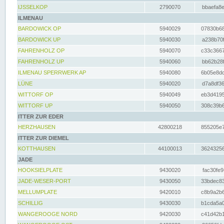
IJSSELKOP
2790070
bbaefa8e
ILMENAU
BARDOWICK OP
5940029
07830b68
BARDOWICK UP
5940030
a238b70f
FAHRENHOLZ OP
5940070
c33c3667
FAHRENHOLZ UP
5940060
bb62b28f
ILMENAU SPERRWERK AP
5940080
6b05e8dc
LÜNE
5940020
d7a8df36
WITTORF OP
5940049
eb3d4195
WITTORF UP
5940050
308c39b6
ITTER ZUR EDER
HERZHAUSEN
42800218
855205e7
ITTER ZUR DIEMEL
KOTTHAUSEN
44100013
36243256
JADE
HOOKSIELPLATE
9430020
fac30fe9
JADE-WESER-PORT
9430050
33bdec83
MELLUMPLATE
9420010
c8b9a2b6
SCHILLIG
9430030
b1cda5a0
WANGEROOGE NORD
9420030
c41d42b1