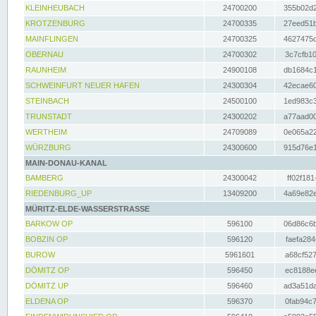
KLEINHEUBACH
24700200
355b02d2
KROTZENBURG
24700335
27eed51b
MAINFLINGEN
24700325
4627475d
OBERNAU
24700302
3c7cfb10
RAUNHEIM
24900108
db1684c1
SCHWEINFURT NEUER HAFEN
24300304
42ecae60
STEINBACH
24500100
1ed983c3
TRUNSTADT
24300202
a77aad00
WERTHEIM
24709089
0e065a22
WÜRZBURG
24300600
915d76e1
MAIN-DONAU-KANAL
BAMBERG
24300042
ff02f181
RIEDENBURG_UP
13409200
4a69e82e
MÜRITZ-ELDE-WASSERSTRASSE
BARKOW OP
596100
06d86c6b
BOBZIN OP
596120
faefa284
BUROW
5961601
a68cf527
DÖMITZ OP
596450
ec8188ee
DÖMITZ UP
596460
ad3a51da
ELDENA OP
596370
0fab94c7