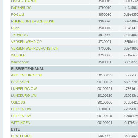
LINGEN-DARME
3500015
200363fc
PAPENBURG
3790010
ec4a598d
POGUM
3950020
5d1e4350
RHEINE UNTERSCHLEUSE
3390020
50a449ba
Rühle
3500070
15456f75
TERBORG
3910020
244cae8b
VERSEN WEHR OP
3730001
86f8dbab
VERSEN WEHRDURCHSTICH
3730010
6de43652
WEENER
3790020
aa6af4e6
Wachendorf
3500031
88698229
ELBESEITENKANAL
ARTLENBURG-ESK
90100122
7fec2f4f
BEVENSEN
90100112
b8997708
LÜNEBURG OW
90100121
c7364d1e
LÜNEBURG UW
90100120
d18033cd
OSLOSS
90100100
6c5b6422
UELZEN OW
90100111
728bd3e3
UELZEN UW
90100110
0d0082cf
WITTINGEN
90100101
9cf795ce
ESTE
BUXTEHUDE
5950080
8a08c920