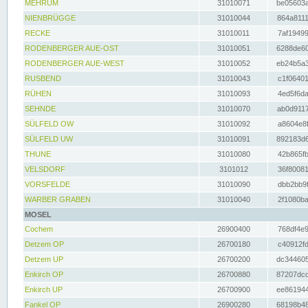
MEHRUM
31010071
be05603a
NIENBRÜGGE
31010044
864a8111
RECKE
31010011
7af19499
RODENBERGER AUE-OST
31010051
6288de60
RODENBERGER AUE-WEST
31010052
eb24b5a3
RUSBEND
31010043
c1f06401
RÜHEN
31010093
4ed5f6da
SEHNDE
31010070
ab0d9117
SÜLFELD OW
31010092
a8604e8f
SÜLFELD UW
31010091
892183d6
THUNE
31010080
42b865fb
VELSDORF
3101012
36f80081
VORSFELDE
31010090
dbb2bb9f
WARBER GRABEN
31010040
2f1080ba
MOSEL
Cochem
26900400
768df4e9
Detzem OP
26700180
c40912fd
Detzem UP
26700200
dc344605
Enkirch OP
26700880
87207dcd
Enkirch UP
26700900
ee861944
Fankel OP
26900280
68198b48