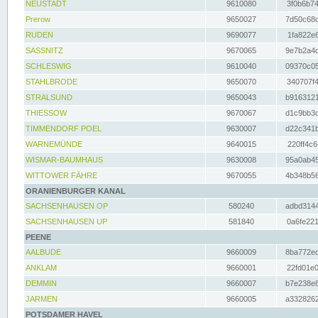
NEUSTADT
9610080
3f0b6b74
Prerow
9650027
7d50c68c
RUDEN
9690077
1fa822e6
SASSNITZ
9670065
9e7b2a4d
SCHLESWIG
9610040
09370c05
STAHLBRODE
9650070
340707f4
STRALSUND
9650043
b9163121
THIESSOW
9670067
d1c9bb3c
TIMMENDORF POEL
9630007
d22c341b
WARNEMÜNDE
9640015
220ff4c6
WISMAR-BAUMHAUS
9630008
95a0ab45
WITTOWER FÄHRE
9670055
4b348b56
ORANIENBURGER KANAL
SACHSENHAUSEN OP
580240
adbd3144
SACHSENHAUSEN UP
581840
0a6fe221
PEENE
AALBUDE
9660009
8ba772ed
ANKLAM
9660001
22fd01e0
DEMMIN
9660007
b7e238e8
JARMEN
9660005
a3328262
POTSDAMER HAVEL