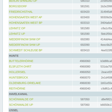
BERLIN-SPANDAU UP
580310
2c68509c
BORGSDORF
581591
1b2e2996
FRIEDRICHSTHAL
603420
314945d6
HOHENSAATEN WEST AP
603400
99309d3e
HOHENSAATEN WEST BP
603310
3404a6e5
LEHNITZ OP
581580
c8a1cf0a
LEHNITZ UP
581590
5bb1f56d
NIEDERFINOW SHW OP
692080
414dd4ee
NIEDERFINOW SHW UP
692090
4eec6b25
SCHWEDT SCHLEUSE BP
603410
4ee515f9
HUNTE
BUTTELERHÖRNE
4960060
b3d88ca6
ELSFLETH OHRT
4960080
531da758
HOLLERSIEL
4960050
2eacef2f
HUNTEBRÜCK
4960070
2e1d458b
OLDENBURG-DRIELAKE
4960030
1b51e55e
REITHÖRNE
4960040
c9df61c4
HAVELKANAL
SCHÖNWALDE OP
587050
d8ef9f21
SCHÖNWALDE UP
587060
b6650b13
IJSSEL