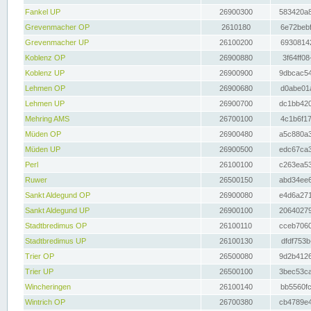
Fankel UP
26900300
583420a8
Grevenmacher OP
2610180
6e72bebf
Grevenmacher UP
26100200
69308142
Koblenz OP
26900880
3f64ff08
Koblenz UP
26900900
9dbcac54
Lehmen OP
26900680
d0abe01a
Lehmen UP
26900700
dc1bb420
Mehring AMS
26700100
4c1b6f17
Müden OP
26900480
a5c880a3
Müden UP
26900500
edc67ca3
Perl
26100100
c263ea53
Ruwer
26500150
abd34ee6
Sankt Aldegund OP
26900080
e4d6a271
Sankt Aldegund UP
26900100
20640279
Stadtbredimus OP
26100110
cceb7060
Stadtbredimus UP
26100130
dfdf753b
Trier OP
26500080
9d2b4126
Trier UP
26500100
3bec53ca
Wincheringen
26100140
bb5560fc
Wintrich OP
26700380
cb4789e4