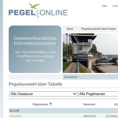
Hilfe
Link
Start
Pegelauswahl über Karte
Newsletter
Pegelauswahl über Tabelle
Pegelname
Nummer
UU
ALLER
AHLDEN
48900102
522286e2