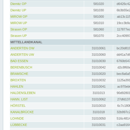
Diemitz OP
581020
d6426c42
Diemitz UP
581030
6b3b55e2
MIROW OP
581000
ab13c115
MIROW UP
581010
19cc3b9a
Strasen OP
581060
117877ec
Strasen UP
581070
2cc40997
MITTELLANDKANAL
ANDERTEN OW
31010061
bc20d819
ANDERTEN UW
31010060
dd41a7d6
BAD ESSEN
31010030
6760b547
BERENBUSCH
31010042
d2c8f60e
BRAMSCHE
31010020
bec8a6a5
BROXTEN
31010032
1125a391
HAHLEN
31010041
ac970eb0
HALDENSLEBEN
3101013
90d92801
HANN. LIST
31010062
27dfd137
HÖRSTEL
31010010
6c7c180f
KANALBRÜCKE
3101018
32b997c2
LOHNDE
31010050
516c4814
LÜBBECKE
31010031
c2aa9164