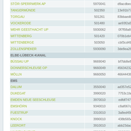
STÖR-SPERRWERK AP
5970041
d9acdbec
TANGERMÜNDE
502350
13e91b77
TORGAU
501261
83bbaedb
VOCKERODE
501480
ae93f2a5
WEHR GEESTHACHT UP
5930062
0f7f58a8
WITTENBERG
501420
070b1eb4
WITTENBERGE
503050
cbf3cd49
ZOLLENSPIEKER
5930090
3de8ea26
ELBE-LÜBECK-KANAL
BÜSSAU UP
9669040
bf7bb8e8
DONNERSCHLEUSE OP
9660049
45634232
MÖLLN
9660050
46644438
EMS
DALUM
3550040
ad357e52
DUKEGAT
3990020
7753c1fa
EMDEN NEUE SEESCHLEUSE
3970010
edfdf747
EMSHÖRN
9340010
c8af067c
FUESTRUP
3310010
3a8ed45f
KNOCK
3990010
438b565e
LEERORT
3910010
abb23dad