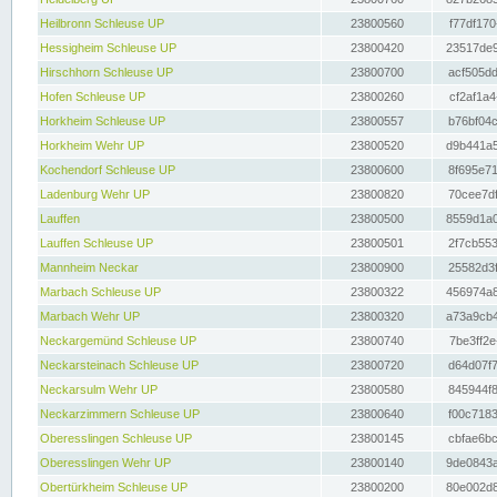
Heilbronn Schleuse UP
23800560
f77df170
Hessigheim Schleuse UP
23800420
23517de9
Hirschhorn Schleuse UP
23800700
acf505dd
Hofen Schleuse UP
23800260
cf2af1a4
Horkheim Schleuse UP
23800557
b76bf04c
Horkheim Wehr UP
23800520
d9b441a5
Kochendorf Schleuse UP
23800600
8f695e71
Ladenburg Wehr UP
23800820
70cee7df
Lauffen
23800500
8559d1a0
Lauffen Schleuse UP
23800501
2f7cb553
Mannheim Neckar
23800900
25582d3f
Marbach Schleuse UP
23800322
456974a8
Marbach Wehr UP
23800320
a73a9cb4
Neckargemünd Schleuse UP
23800740
7be3ff2e
Neckarsteinach Schleuse UP
23800720
d64d07f7
Neckarsulm Wehr UP
23800580
845944f8
Neckarzimmern Schleuse UP
23800640
f00c7183
Oberesslingen Schleuse UP
23800145
cbfae6bc
Oberesslingen Wehr UP
23800140
9de0843a
Obertürkheim Schleuse UP
23800200
80e002d8