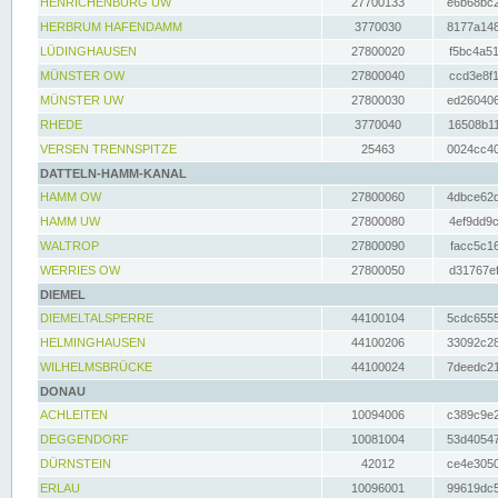
HENRICHENBURG UW
27700133
e6b68bc2
HERBRUM HAFENDAMM
3770030
8177a148
LÜDINGHAUSEN
27800020
f5bc4a51
MÜNSTER OW
27800040
ccd3e8f1
MÜNSTER UW
27800030
ed260406
RHEDE
3770040
16508b11
VERSEN TRENNSPITZE
25463
0024cc40
DATTELN-HAMM-KANAL
HAMM OW
27800060
4dbce62d
HAMM UW
27800080
4ef9dd9c
WALTROP
27800090
facc5c16
WERRIES OW
27800050
d31767ef
DIEMEL
DIEMELTALSPERRE
44100104
5cdc6555
HELMINGHAUSEN
44100206
33092c28
WILHELMSBRÜCKE
44100024
7deedc21
DONAU
ACHLEITEN
10094006
c389c9e2
DEGGENDORF
10081004
53d40547
DÜRNSTEIN
42012
ce4e3050
ERLAU
10096001
99619dc5