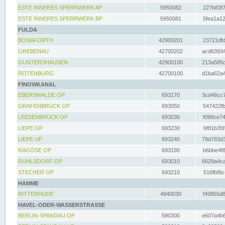
ESTE INNERES SPERRWERK AP
5950082
227b83f7
ESTE INNERES SPERRWERK BP
5950081
5fea1a12
FULDA
BONAFORTH
42900201
23721dfd
GREBENAU
42700202
acd63934
GUNTERSHAUSEN
42900100
213a585d
ROTENBURG
42700100
d1ba62a4
FINOWKANAL
EBERSWALDE OP
693170
3cd46cc7
GRAFENBRÜCK OP
693050
547422fb
LEESENBRÜCK OP
693030
f099ce74
LIEPE OP
693230
6f81b35f
LIEPE UP
693240
79d783d3
RAGÖSE OP
693190
b6bbe4f8
RUHLSDORF OP
693010
6629a4ca
STECHER OP
693210
516fbf8c
HAMME
RITTERHUDE
4940030
f49855d8
HAVEL-ODER-WASSERSTRASSE
BERLIN-SPANDAU OP
580300
e607a4b6