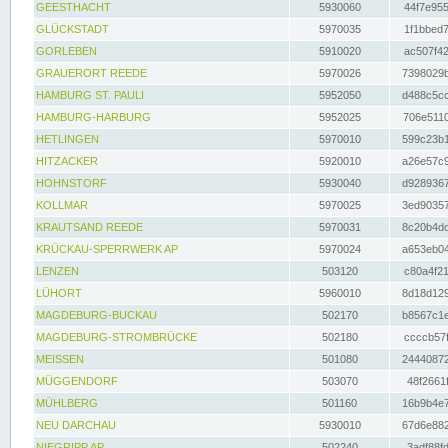
GEESTHACHT
5930060
44f7e955
GLÜCKSTADT
5970035
1f1bbed7
GORLEBEN
5910020
ac507f42
GRAUERORT REEDE
5970026
7398029b
HAMBURG ST. PAULI
5952050
d488c5cc
HAMBURG-HARBURG
5952025
706e5110
HETLINGEN
5970010
599c23b1
HITZACKER
5920010
a26e57c9
HOHNSTORF
5930040
d9289367
KOLLMAR
5970025
3ed90357
KRAUTSAND REEDE
5970031
8c20b4dc
KRÜCKAU-SPERRWERK AP
5970024
a653eb04
LENZEN
503120
c80a4f21
LÜHORT
5960010
8d18d129
MAGDEBURG-BUCKAU
502170
b8567c1e
MAGDEBURG-STROMBRÜCKE
502180
ccccb57f
MEISSEN
501080
24440872
MÜGGENDORF
503070
48f2661f
MÜHLBERG
501160
16b9b4e7
NEU DARCHAU
5930010
67d6e882
NIEGRIPP AP
502240
3adf88fd