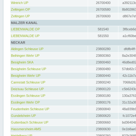
Wintrich UP
26700400
a392113c
Zeltingen OP
26700580
8b802863
Zeltingen UP
26700600
d867e7e9
MALZER KANAL
LIEBENWALDE OP
581540
3f8ceb6d
LIEBENWALDE UP
581550
a1cf60be
NECKAR
Aldingen Schleuse UP
23800280
dfdfb4ff
Beihingen Wehr UP
23800360
8a2e3048
Besigheim SKA
23800460
46d8ed02
Besigheim Schleuse UP
23800480
57db82c7
Besigheim Wehr UP
23800440
42c11b7a
Cannstatt Schleuse UP
23800240
7068d262
Deizisau Schleuse UP
23800120
c5b6243d
Esslingen Schleuse UP
23800180
130a3761
Esslingen Wehr OP
23800176
31c32a38
Feudenheim Schleuse UP
23800840
48a939b9
Gundelsheim UP
23800620
fc1072e4
Guttenbach Schleuse UP
23800660
bd36404b
Hassmersheim AMS
23800630
0e1b8ae0
Heidelberg UP
23800760
827b2685