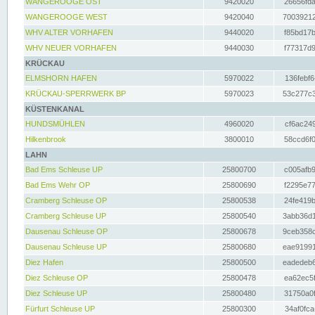
WANGEROOGE OST
9420020
26656fda
WANGEROOGE WEST
9420040
70039212
WHV ALTER VORHAFEN
9440020
f85bd17b
WHV NEUER VORHAFEN
9440030
f77317d9
KRÜCKAU
ELMSHORN HAFEN
5970022
136febf6
KRÜCKAU-SPERRWERK BP
5970023
53c277c3
KÜSTENKANAL
HUNDSMÜHLEN
4960020
cf6ac249
Hilkenbrook
3800010
58ccd6f0
LAHN
Bad Ems Schleuse UP
25800700
c005afb9
Bad Ems Wehr OP
25800690
f2295e77
Cramberg Schleuse OP
25800538
24fe419b
Cramberg Schleuse UP
25800540
3abb36d1
Dausenau Schleuse OP
25800678
9ceb358c
Dausenau Schleuse UP
25800680
eae91991
Diez Hafen
25800500
eadedeb6
Diez Schleuse OP
25800478
ea62ec5f
Diez Schleuse UP
25800480
31750a0f
Fürfurt Schleuse UP
25800300
34af0fca