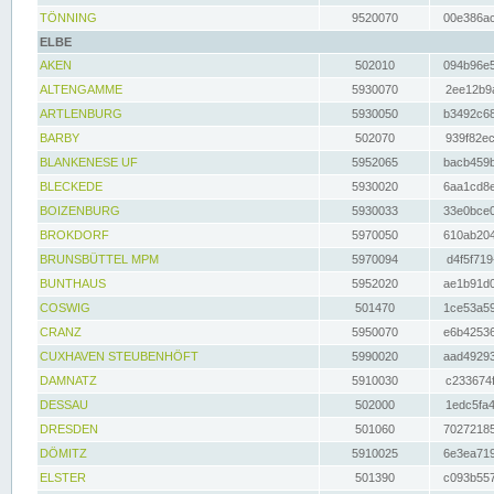
TÖNNING
9520070
00e386ac
ELBE
AKEN
502010
094b96e5
ALTENGAMME
5930070
2ee12b9a
ARTLENBURG
5930050
b3492c68
BARBY
502070
939f82ec
BLANKENESE UF
5952065
bacb459b
BLECKEDE
5930020
6aa1cd8e
BOIZENBURG
5930033
33e0bce0
BROKDORF
5970050
610ab204
BRUNSBÜTTEL MPM
5970094
d4f5f719
BUNTHAUS
5952020
ae1b91d0
COSWIG
501470
1ce53a59
CRANZ
5950070
e6b42536
CUXHAVEN STEUBENHÖFT
5990020
aad49293
DAMNATZ
5910030
c233674f
DESSAU
502000
1edc5fa4
DRESDEN
501060
70272185
DÖMITZ
5910025
6e3ea719
ELSTER
501390
c093b557