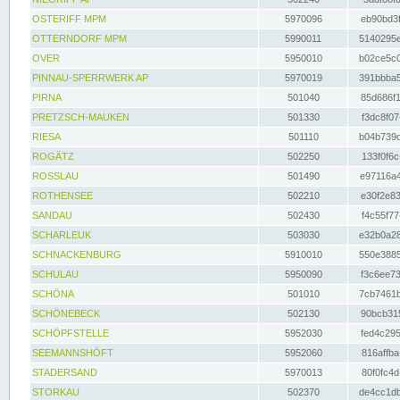
OSTERIFF MPM
5970096
eb90bd3f
OTTERNDORF MPM
5990011
5140295e
OVER
5950010
b02ce5c0
PINNAU-SPERRWERK AP
5970019
391bbba5
PIRNA
501040
85d686f1
PRETZSCH-MAUKEN
501330
f3dc8f07
RIESA
501110
b04b739d
ROGÄTZ
502250
133f0f6c
ROSSLAU
501490
e97116a4
ROTHENSEE
502210
e30f2e83
SANDAU
502430
f4c55f77
SCHARLEUK
503030
e32b0a28
SCHNACKENBURG
5910010
550e3885
SCHULAU
5950090
f3c6ee73
SCHÖNA
501010
7cb7461b
SCHÖNEBECK
502130
90bcb315
SCHÖPFSTELLE
5952030
fed4c295
SEEMANNSHÖFT
5952060
816affba
STADERSAND
5970013
80f0fc4d
STORKAU
502370
de4cc1db