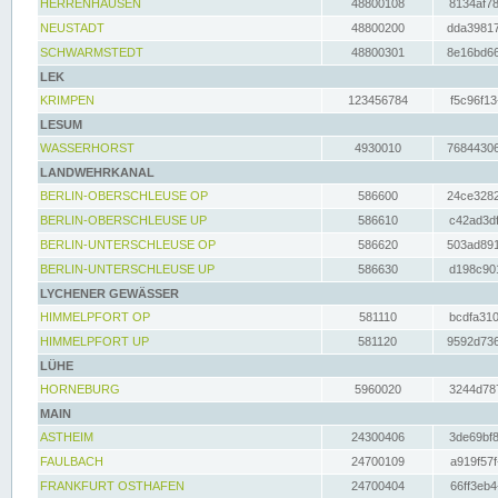
HERRENHAUSEN
48800108
8134af78
NEUSTADT
48800200
dda39817
SCHWARMSTEDT
48800301
8e16bd66
LEK
KRIMPEN
123456784
f5c96f13
LESUM
WASSERHORST
4930010
76844306
LANDWEHRKANAL
BERLIN-OBERSCHLEUSE OP
586600
24ce3282
BERLIN-OBERSCHLEUSE UP
586610
c42ad3df
BERLIN-UNTERSCHLEUSE OP
586620
503ad891
BERLIN-UNTERSCHLEUSE UP
586630
d198c901
LYCHENER GEWÄSSER
HIMMELPFORT OP
581110
bcdfa310
HIMMELPFORT UP
581120
9592d736
LÜHE
HORNEBURG
5960020
3244d787
MAIN
ASTHEIM
24300406
3de69bf8
FAULBACH
24700109
a919f57f
FRANKFURT OSTHAFEN
24700404
66ff3eb4