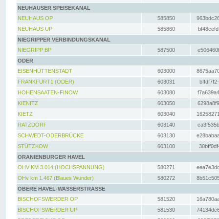
NEUHAUSER SPEISEKANAL
NEUHAUS OP
585850
963bdc26
NEUHAUS UP
585860
bf48cefd
NIEGRIPPER VERBINDUNGSKANAL
NIEGRIPP BP
587500
e506460f
ODER
EISENHÜTTENSTADT
603000
8675aa70
FRANKFURT1 (ODER)
603031
bffdf7f2
HOHENSAATEN-FINOW
603080
f7a639a4
KIENITZ
603050
6298a8f9
KIETZ
603040
16258271
RATZDORF
603140
ca3f535b
SCHWEDT-ODERBRÜCKE
603130
e28babaa
STÜTZKOW
603100
30bff0df
ORANIENBURGER HAVEL
OHV KM 3.014 (HOCHSPANNUNG)
580271
eea7e3dc
OHv km 1.467 (Blaues Wunder)
580272
8b51c505
OBERE HAVEL-WASSERSTRASSE
BISCHOFSWERDER OP
581520
16a780aa
BISCHOFSWERDER UP
581530
74134dc6