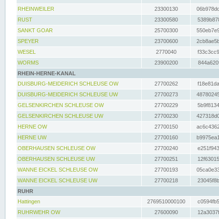
RHEINWEILER
23300130
06b978dd
RUST
23300580
5389b878
SANKT GOAR
25700300
550eb7e9
SPEYER
23700600
2cb8ae5b
WESEL
2770040
f33c3cc9
WORMS
23900200
844a620f
RHEIN-HERNE-KANAL
DUISBURG-MEIDERICH SCHLEUSE OW
27700262
f18e81da
DUISBURG-MEIDERICH SCHLEUSE UW
27700273
48780245
GELSENKIRCHEN SCHLEUSE OW
27700229
5b9f8134
GELSENKIRCHEN SCHLEUSE UW
27700230
427318d0
HERNE OW
27700150
ac6c4362
HERNE UW
27700160
b9975ea1
OBERHAUSEN SCHLEUSE OW
27700240
e251f943
OBERHAUSEN SCHLEUSE UW
27700251
12f63015
WANNE EICKEL SCHLEUSE OW
27700193
05ca0e33
WANNE EICKEL SCHLEUSE UW
27700218
23045f8b
RUHR
Hattingen
2769510000100
c0594fb5
RUHRWEHR OW
27600090
12a3037f