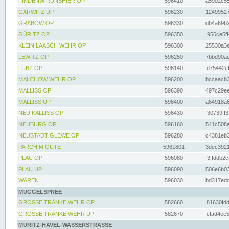
FINDENWIRUNSHIER OP
596410
a5902c55
GARWITZ UP
596230
12499527
GRABOW OP
596330
db4a69b2
GÜRITZ OP
596350
956ce5ff
KLEIN LAASCH WEHR OP
596300
25530a3e
LEWITZ OP
596250
7bbd90ad
LÜBZ OP
596140
d75442cf
MALCHOW WEHR OP
596200
bccaacb3
MALLISS OP
596390
497c29ee
MALLISS UP
596400
a64918a6
NEU KALLISS OP
596430
30739ff3
NEUBURG OP
596160
541c508a
NEUSTADT GLEWE OP
596280
c4381eb3
PARCHIM GÜTE
5961801
3dec3921
PLAU OP
596080
3ffddb2c
PLAU UP
596090
506e6b03
WAREN
596030
bd317edd
MÜGGELSPREE
GROSSE TRÄNKE WEHR OP
582660
81630fdd
GROSSE TRÄNKE WEHR UP
582670
cfad4ee5
MÜRITZ-HAVEL-WASSERSTRASSE