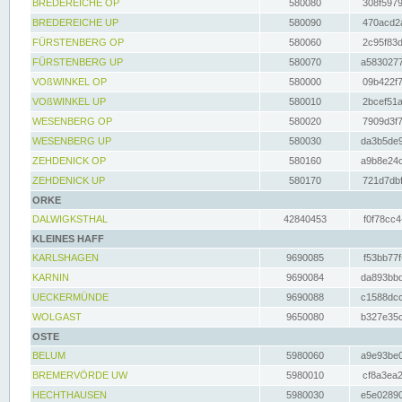
BREDEREICHE OP
580080
308f5979
BREDEREICHE UP
580090
470acd2a
FÜRSTENBERG OP
580060
2c95f83d
FÜRSTENBERG UP
580070
a5830277
VOßWINKEL OP
580000
09b422f7
VOßWINKEL UP
580010
2bcef51a
WESENBERG OP
580020
7909d3f7
WESENBERG UP
580030
da3b5de9
ZEHDENICK OP
580160
a9b8e24c
ZEHDENICK UP
580170
721d7dbf
ORKE
DALWIGKSTHAL
42840453
f0f78cc4
KLEINES HAFF
KARLSHAGEN
9690085
f53bb77f
KARNIN
9690084
da893bbd
UECKERMÜNDE
9690088
c1588dcc
WOLGAST
9650080
b327e35c
OSTE
BELUM
5980060
a9e93be0
BREMERVÖRDE UW
5980010
cf8a3ea2
HECHTHAUSEN
5980030
e5e02890