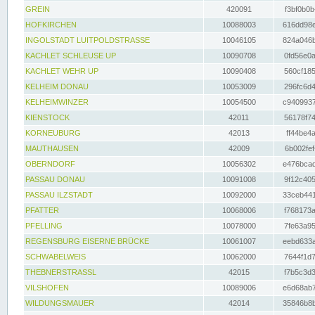
GREIN
420091
f3bf0b0b
HOFKIRCHEN
10088003
616dd98e
INGOLSTADT LUITPOLDSTRASSE
10046105
824a046b
KACHLET SCHLEUSE UP
10090708
0fd56e0a
KACHLET WEHR UP
10090408
560cf185
KELHEIM DONAU
10053009
296fc6d4
KELHEIMWINZER
10054500
c9409937
KIENSTOCK
42011
56178f74
KORNEUBURG
42013
ff44be4a
MAUTHAUSEN
42009
6b002fef
OBERNDORF
10056302
e476bcad
PASSAU DONAU
10091008
9f12c405
PASSAU ILZSTADT
10092000
33ceb441
PFATTER
10068006
f768173a
PFELLING
10078000
7fe63a95
REGENSBURG EISERNE BRÜCKE
10061007
eebd633a
SCHWABELWEIS
10062000
7644f1d7
THEBNERSTRASSL
42015
f7b5c3d3
VILSHOFEN
10089006
e6d68ab7
WILDUNGSMAUER
42014
35846b8b