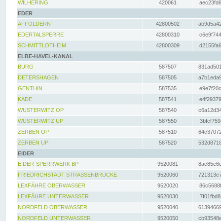
WILHERING
420061
aec23fd6
EDER
AFFOLDERN
42800502
ab9d5a42
EDERTALSPERRE
42800310
c6e9f744
SCHMITTLOTHEIM
42800309
d2155fa6
ELBE-HAVEL-KANAL
BURG
587507
831ad501
DETERSHAGEN
587505
a7b1eda9
GENTHIN
587535
e9e7f20c
KADE
587541
e4f29379
WUSTERWITZ OP
587540
c6a12d34
WUSTERWITZ UP
587550
3bfcf759
ZERBEN OP
587510
64c37072
ZERBEN UP
587520
532d8718
EIDER
EIDER-SPERRWERK BP
9520081
8ac85e6c
FRIEDRICHSTADT STRASSENBRÜCKE
9520060
721313e7
LEXFÄHRE OBERWASSER
9520020
86c5688f
LEXFÄHRE UNTERWASSER
9520030
7f01fbd8
NORDFELD OBERWASSER
9520040
61394669
NORDFELD UNTERWASSER
9520050
cb93548e