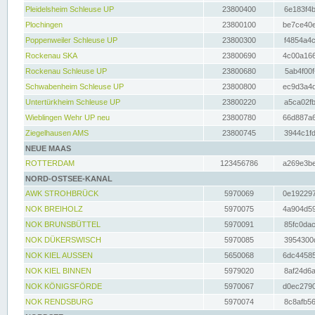
Pleidelsheim Schleuse UP
23800400
6e183f4b
Plochingen
23800100
be7ce40e
Poppenweiler Schleuse UP
23800300
f4854a4c
Rockenau SKA
23800690
4c00a166
Rockenau Schleuse UP
23800680
5ab4f00f
Schwabenheim Schleuse UP
23800800
ec9d3a4d
Untertürkheim Schleuse UP
23800220
a5ca02fb
Wieblingen Wehr UP neu
23800780
66d887a6
Ziegelhausen AMS
23800745
3944c1fd
NEUE MAAS
ROTTERDAM
123456786
a269e3be
NORD-OSTSEE-KANAL
AWK STROHBRÜCK
5970069
0e192297
NOK BREIHOLZ
5970075
4a904d59
NOK BRUNSBÜTTEL
5970091
85fc0dac
NOK DÜKERSWISCH
5970085
3954300d
NOK KIEL AUSSEN
5650068
6dc44585
NOK KIEL BINNEN
5979020
8af24d6a
NOK KÖNIGSFÖRDE
5970067
d0ec2790
NOK RENDSBURG
5970074
8c8afb56