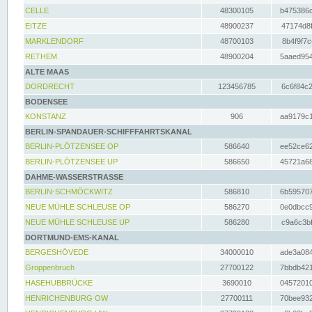
CELLE
48300105
b475386c
EITZE
48900237
47174d8f
MARKLENDORF
48700103
8b4f9f7c
RETHEM
48900204
5aaed954
ALTE MAAS
DORDRECHT
123456785
6c6f84c2
BODENSEE
KONSTANZ
906
aa9179c1
BERLIN-SPANDAUER-SCHIFFFAHRTSKANAL
BERLIN-PLÖTZENSEE OP
586640
ee52ce62
BERLIN-PLÖTZENSEE UP
586650
45721a68
DAHME-WASSERSTRASSE
BERLIN-SCHMÖCKWITZ
586810
6b595707
NEUE MÜHLE SCHLEUSE OP
586270
0e0dbcc9
NEUE MÜHLE SCHLEUSE UP
586280
c9a6c3bf
DORTMUND-EMS-KANAL
BERGESHÖVEDE
34000010
ade3a084
Groppenbruch
27700122
7bbdb421
HASEHUBBRÜCKE
3690010
04572010
HENRICHENBURG OW
27700111
70bee932